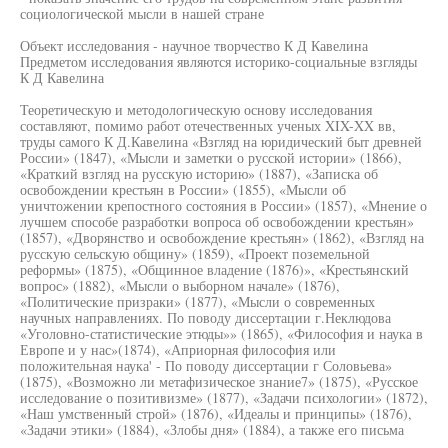
социологической мысли в нашей стране
Объект исследования - научное творчество К Д Кавелина
Предметом исследования являются историко-социальные взгляды
К Д Кавелина
Теоретическую и методологическую основу исследования
составляют, помимо работ отечественных ученых XIX-XX вв,
труды самого К Д.Кавелина «Взгляд на юридический быт древней
России» (1847), «Мысли и заметки о русской истории» (1866),
«Краткий взгляд на русскую историю» (1887), «Записка об
освобождении крестьян в России» (1855), «Мысли об
уничтожении крепостного состояния в России» (1857), «Мнение о
лучшем способе разработки вопроса об освобождении крестьян»
(1857), «Дворянство и освобождение крестьян» (1862), «Взгляд на
русскую сельскую общину» (1859), «Проект поземельной
реформы» (1875), «Общинное владение (1876)», «Крестьянский
вопрос» (1882), «Мысли о выборном начале» (1876),
«Политические призраки» (1877), «Мысли о современных
научных направлениях. По поводу диссертации г.Неклюдова
«Уголовно-статистические этюды»» (1865), «Философия и наука в
Европе и у нас»(1874), «Априорная философия или
положительная наука' - По поводу диссертации г Соловьева»
(1875), «Возможно ли метафизическое знание7» (1875), «Русское
исследование о позитивизме» (1877), «Задачи психологии» (1872),
«Наш умственный строй» (1876), «Идеалы и принципы» (1876),
«Задачи этики» (1884), «Злобы дня» (1884), а также его письма