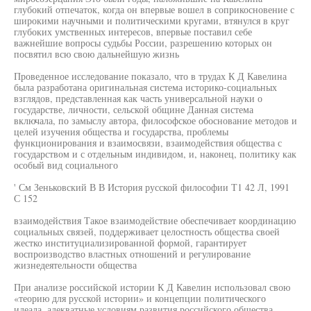
глубокий отпечаток, когда он впервые вошел в соприкосновение с
широкими научными и политическими кругами, втянулся в круг
глубоких умственных интересов, впервые поставил себе
важнейшие вопросы судьбы России, разрешению которых он
посвятил всю свою дальнейшую жизнь
Проведенное исследование показало, что в трудах К Д Кавелина
была разработана оригинальная система историко-социальных
взглядов, представленная как часть универсальной науки о
государстве, личности, сельской общине Данная система
включала, по замыслу автора, философское обоснование методов и
целей изучения общества и государства, проблемы
функционирования и взаимосвязи, взаимодействия общества с
государством и с отдельным индивидом, и, наконец, политику как
особый вид социального
' См Зеньковский В В История русской философии Т1 42 Л, 1991
С 152
взаимодействия Такое взаимодействие обеспечивает координацию
социальных связей, поддерживает целостность общества своей
жестко институциализированной формой, гарантирует
воспроизводство властных отношений и регулирование
жизнедеятельности общества
При анализе российской истории К Д Кавелин использовал свою
«теорию для русской истории» и концепции политического
идеала, адекватные условиям развития российского общества