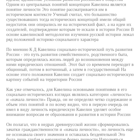
Одним из центральных понятий концепции Кавелина является
понятие личности Это понятие рассматривается им в
историческом контексте Ученый считал, что большинство
существовавших тогда исторических концепций имели общий
недостаток они опирались не на исторический факт, а на идеи их
создателей, подтверждение которым те искали в истории России В
основе кавелинской методологии изучения русской истории лежал
ряд положений историко-социального характера
По мнению К Д Кавелина социально-исторический путь развития
России - это путь развития семейственного, родственного быта,
которым определялась жизнь людей до возникновения между
ними юридических отношений. Этот быт со временем переходит в
общинный, потом в вотчинный, а затем в государственный На
основе этого положения Кавелин создает социально-историческую
картину событий на территории России
Как уже отмечалось, для Кавелина основными понятиями в его
социально-исторических взглядах являлись категории «личность»
и «начала личности» Правда, он не определял четко содержание и
объем этих понятий и по всему видно, что в первую очередь он
имел в виду личность юридическую Кавелин уделяет особое
внимание вопросам ее образования и развития в истории России
Он полагал, что в недрах древнерусской жизни сформировались
зачатки гражданственности и «начала личности», но личность еще
не осознавала своего значения и оставалась бездеятельной Это
была лишь грубая и неразвитая форма личности Наполняться