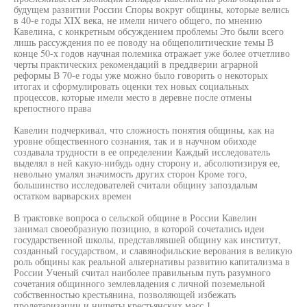
будущем развитии России Споры вокруг общины, которые велись
в 40-е годы XIX века, не имели ничего общего, по мнению
Кавелина, с конкретным обсуждением проблемы Это были всего
лишь рассуждения по ее поводу на общеполитические темы В
конце 50-х годов научная полемика отражает уже более отчетливо
черты практических рекомендаций в преддверии аграрной
реформы В 70-е годы уже можно было говорить о некоторых
итогах и сформулировать оценки тех новых социальных
процессов, которые имели место в деревне после отмены
крепостного права
Кавелин подчеркивал, что сложность понятия общины, как на
уровне общественного сознания, так и в научном обиходе
создавала трудности в ее определении Каждый исследователь
выделял в ней какую-нибудь одну сторону и, абсолютизируя ее,
невольно умалял значимость других сторон Кроме того,
большинство исследователей считали общину запоздалым
остатком варварских времен
В трактовке вопроса о сельской общине в России Кавелин
занимал своеобразную позицию, в которой сочетались идеи
государственной школы, представлявшей общину как институт,
созданный государством, и славянофильские верования в великую
роль общины как реальной альтернативы развитию капитализма в
России Ученый считал наиболее правильным путь разумного
сочетания общинного землевладения с личной поземельной
собственностью крестьянина, позволяющей избежать
пролетаризации и нищеты крестьянских масс 1