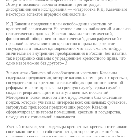
Этому и посвящен заключительный, третий раздел
диссертационного исследования — «Разработка К.Д. Кавелиным
некоторых аспектов аграрной социологии»
К Д Кавелин предложил план освобождения крестьян от
крепостной зависимости На основе личных наблюдений и анализа
статистических данных, Кавелин выявил экономический,
финансовый, общественно-политический, демографический и
правовой аспекты влияния крепостного права на развитие
государства и показал одновременно, что «все сколько-нибудь
значительные внутренние преобразования в России, без изъятия,
так неразрывно связаны с упразднением крепостного права, что
одно невозможно без другого» 3
Знаменитая «Записка об освобождении крестьян» Кавелина
содержала предложения, которые касались помещичьих крестьян,
государственных крестьян, а также общих принципов военной
реформы, в части призыва на срочную службу, срока службы
солдат и реорганизации института военных поселений
Методологической основой этих предложений был системный
подход, который учитывал интересы всех социальных субъектов,
затронутых процессом предстоявших реформ Кавелин
сформулировал интересы помещиков, крестьян и государства,
исходя из их социальной значимости
Ученый отмечал, что владельцы крепостных крестьян отстаивали
свое законное право собственности, которое не должно быть
нарушено, крестьяне же справедливо считали, что должны быть