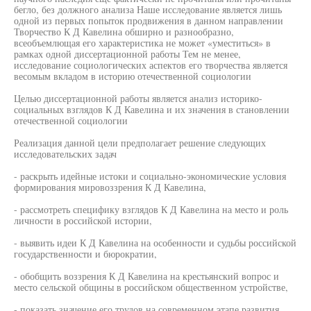
бегло, без должного анализа Наше исследование является лишь
одной из первых попыток продвижения в данном направлении
Творчество К Д Кавелина обширно и разнообразно,
всеобъемлющая его характеристика не может «уместиться» в
рамках одной диссертационной работы Тем не менее,
исследование социологических аспектов его творчества является
весомым вкладом в историю отечественной социологии
Целью диссертационной работы является анализ историко-
социальных взглядов К Д Кавелина и их значения в становлении
отечественной социологии
Реализация данной цели предполагает решение следующих
исследовательских задач
- раскрыть идейные истоки и социально-экономические условия
формирования мировоззрения К Д Кавелина,
- рассмотреть специфику взглядов К Д Кавелина на место и роль
личности в российской истории,
- выявить идеи К Д Кавелина на особенности и судьбы российской
государственности и бюрократии,
- обобщить воззрения К Д Кавелина на крестьянский вопрос и
место сельской общины в российском общественном устройстве,
- показать значение его трудов на современном этапе развития