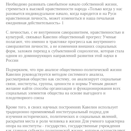
Необходимо развивать самобытное начало собственной жизни,
стремиться к высокой нравственности народа «Только когда у нас
разовьется индивидуальное начало, когда народится и на Руси
нравственная личность, может измениться и наша печальная
ежедневная действительность» 1
С личностью, с ее внутренним саморазвитием, нравственностью и
культурой, связывал Кавелин общественный прогресс Ученые
полагают, что именно в трактовке прогресса как внутреннего
саморазвития личности, а не изменения внешних социальных
форм, заложен переход к субъективной социологии, которая стала
одним из доминирующих направлений развития этой науки в
России
Подчеркнем, что при анализе общественно-политической жизни
Кавелин руководствуется методом системного анализа,
рассматривая общество как систему, он анализирует социальные
связи, институты, группы, ценности и нормы Ученым движет
желание найти способы организации и функционирования всех
социальных элементов общества на основе выгодного и
плодотворного союза
Кроме того, в своих научных построениях Кавелин использует
традиционно применяемый институциальный подход для
изучения исторических, политических и социальных явлений,
раскрытия места и роли человека в жизни Для ученого характерна
опора на институты - государство, государственные учреждения
как главные субъекты политической жизни, которые осуществляют