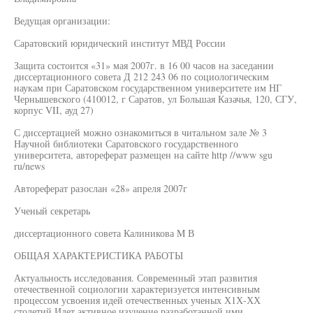
Ведущая организации:
Саратовский юридический институт МВД России
Защита состоится «31» мая 2007г. в 16 00 часов на заседании
диссертационного совета Д 212 243 06 по социологическим
наукам при Саратовском государственном университете им НГ
Чернышевского (410012, г Саратов, ул Большая Казачья, 120, СГУ,
корпус VII, ауд 27)
С диссертацией можно ознакомиться в читальном зале № 3
Научной библиотеки Саратовского государственного
университета, автореферат размещен на сайте http //www sgu
ru/news
Автореферат разослан «28» апреля 2007г
Ученый секретарь
диссертационного совета Калиникова M В
ОБЩАЯ ХАРАКТЕРИСТИКА РАБОТЫ
Актуальность исследования. Современный этап развития
отечественной социологии характеризуется интенсивным
процессом усвоения идей отечественных ученых Х1Х-ХХ
столетий Идет активное изучение разработанной ими