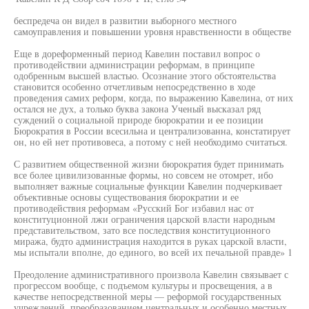
беспредеча он видел в развитии выборного местного
самоуправления и повышении уровня нравственности в обществе
Еще в дореформенный период Кавелин поставил вопрос о
противодействии администрации реформам, в принципе
одобренным высшей властью. Осознание этого обстоятельства
становится особенно отчетливым непосредственно в ходе
проведения самих реформ, когда, по выражению Кавелина, от них
остался не дух, а только буква закона Ученый высказал ряд
суждений о социальной природе бюрократии и ее позиции
Бюрократия в России всесильна и централизованна, констатирует
он, но ей нет противовеса, а потому с ней необходимо считаться.
С развитием общественной жизни бюрократия будет принимать
все более цивилизованные формы, но совсем не отомрет, ибо
выполняет важные социальные функции Кавелин подчеркивает
объективные основы существования бюрократии и ее
противодействия реформам «Русский Бог избавил нас от
конституционной лжи ограничения царской власти народным
представительством, зато все последствия конституционного
миража, будто администрация находится в руках царской власти,
мы испытали вполне, до единого, во всей их печальной правде» 1
Преодоление административного произвола Кавелин связывает с
прогрессом вообще, с подъемом культуры и просвещения, а в
качестве непосредственной меры — реформой государственных
учреждений, преобразованием центральных и особенно местных