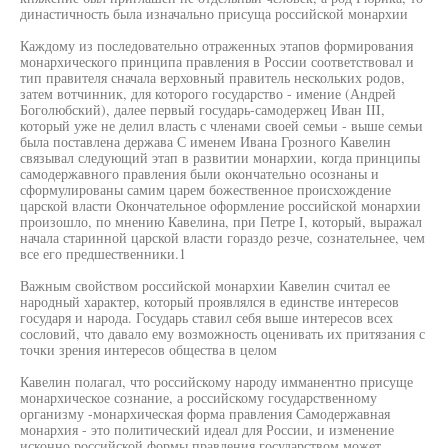
династичность была изначально присуща российской монархии
Каждому из последовательно отраженных этапов формирования
монархического принципа правления в России соответствовал и
тип правителя сначала верховный правитель нескольких родов,
затем вотчинник, для которого государство - имение (Андрей
Боголюбский), далее первый государь-самодержец Иван III,
который уже не делил власть с членами своей семьи - выше семьи
была поставлена держава С именем Ивана Грозного Кавелин
связывал следующий этап в развитии монархии, когда принципы
самодержавного правления были окончательно осознаны и
сформулированы самим царем божественное происхождение
царской власти Окончательное оформление российской монархии
произошло, по мнению Кавелина, при Петре I, который, выражал
начала старинной царской власти гораздо резче, сознательнее, чем
все его предшественники.1
Важным свойством российской монархии Кавелин считал ее
народный характер, который проявлялся в единстве интересов
государя и народа. Государь ставил себя выше интересов всех
сословий, что давало ему возможность оценивать их притязания с
точки зрения интересов общества в целом
Кавелин полагал, что российскому народу имманентно присуще
монархическое сознание, а российскому государственному
организму -монархическая форма правления Самодержавная
монархия - это политический идеал для России, и изменение
исконно российской формы правления государством может