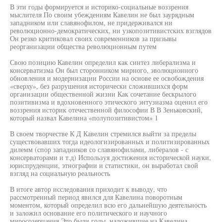
В эти годы формируется и историко-социальные воззрения
мыслителя По своим убеждениям Кавелин не был заурядным
западником или славянофилом, не придерживался ни
революционно-демократических, ни узкопозитивистских взглядов
Он резко критиковал своих современников за призывы
реорганизации общества революционным путем
Свою позицию Кавелин определил как синтез либерализма и
консерватизма Он был сторонником мирного, эволюционного
обновления и модернизации России на основе ее освобождения
«сверху», без разрушения исторически сложившихся форм
организации общественной жизни Как сочетание бескрылого
позитивизма и вдохновенного этического энтузиазма оценил его
воззрения историк отечественной философии В В Зеньковский,
который назвал Кавелина «полупозитивистом» 1
В своем творчестве К Д Кавелин стремился выйти за пределы
существовавших тогда идеологизированных и политизированных
дилемм (спор западников со славянофилами, либералов - с
консерваторами и т.д) Используя достижения исторической науки,
юриспруденции, этнографии и статистики, он выработал свой
взгляд на социальную реальность
В итоге автор исследования приходит к выводу, что
рассмотренный период явился для Кавелина поворотным
моментом, который определил всю его дальнейшую деятельность
и заложил основание его политического и научного
миросозерцания Это были годы, наложившие на Кавелина