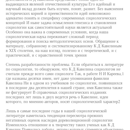
выдающихся явлений отечественной культуры Его идейный и
научный вклад должен быть изучен, понят, развит. Без выяснения
исторических корней и преемственности идей невозможно
адекватно понять и специфику современных социологических
концепций И ныне задача осмысления генезиса и становления
социологии как самостоятельной науки является актуальной
Особенно она важна в современных условиях, когда наша
социологическая наука переживает сложный период
формирования и поиска методологических основ. Обращение к
материалу, собранному и систематизированному К Д Кавелиным
в XIX столетии, на наш взгляд, полезно и с теоретической, и с
практической, и с нравственной точек зрения
Степень разработанности проблемы. Если обратиться к литературе
по социологии, то обнаружим, что К Д Кавелина социологом не
считали прежде всего сами социологи Так, в работе Н И Кареева,1
где названы десятки имен, нет даже упоминания фамилии
Кавелина Ни в одном из учебников по социологии, появившихся
в последние два десятилетия в нашей стране, имя Кавелина также
не фигурирует В справочных социологических изданиях
последних лет лишь в двух ведется речь о Кавелине, идеи
которого, по мнению авторов, носят социологический характер2
Лишь в самые последние годы в нашей социологической
литературе наметилась тенденция пересмотра прежних
негативных оценок наследия дореволюционной социологии
Изменилось отношение и к творчеству таких ученых как К Д
Кавелин Появились работы, авторы которых стремятся объективно