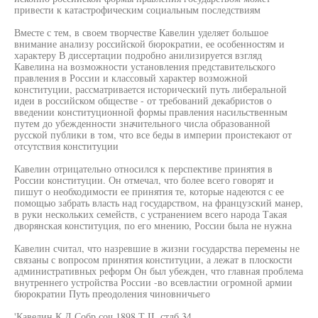
привести к катастрофическим социальным последствиям
Вместе с тем, в своем творчестве Кавелин уделяет большое
внимание анализу российской бюрократии, ее особенностям и
характеру В диссертации подробно анилизируется взгляд
Кавелина на возможности установления представительского
правления в России и классовый характер возможной
конституции, рассматривается исторический путь либеральной
идеи в российском обществе - от требований декабристов о
введении конституционной формы правления насильственным
путем до убежденности значительного числа образованной
русской публики в том, что все беды в империи проистекают от
отсутствия конституции
Кавелин отрицательно относился к перспективе принятия в
России конституции. Он отмечал, что более всего говорят и
пишут о необходимости ее принятия те, которые надеются с ее
помощью забрать власть над государством, на французский манер,
в руки нескольких семейств, с устранением всего народа Такая
дворянская конституция, по его мнению, России была не нужна
Кавелин считал, что назревшие в жизни государства перемены не
связаны с вопросом принятия конституции, а лежат в плоскости
административных реформ Он был убежден, что главная проблема
внутреннего устройства России -во всевластии огромной армии
бюрократии Путь преодоления чиновничьего
'Кавелин К Д Собр соч 1898 Т II, стлб 34