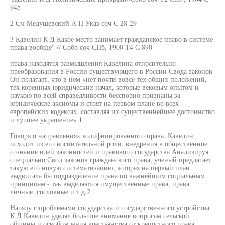
945
2 См Медушевский А Н Указ соч С 28-29
3 Кавелин К Д Какое место занимает гражданское право в системе
права вообще'' // Собр соч СПб, 1900 Т4 С 890
права находятся размышления Кавелина относительно
преобразования в России существующего в России Свода законов
Он полагает, что в нем «нет почти вовсе тех общих положений,
тех коренных юридических начал, которые вековым опытом и
наукою по всей справедливости бесспорно признаны за
юридические аксиомы и стоят на первом плане во всех
европейских кодексах, составляя их существеннейшее достоинство
и лучшее украшение» 1
Говоря о направлениях кодифицированного права, Кавелин
исходит из его воспитательной роли, внедрения в общественное
сознание идей законностей и правового государства Анализируя
специально Свод законов гражданского права, ученый предлагает
такую его новую систематизацию, которая на первый план
выдвигала бы подразделение права по важнейшим социальным
принципам - так выделяются имущественные права, права
личные, сословные и т.д.2
Наряду с проблемами государства и государственного устройства
К Д Кавелин уделял большое внимание вопросам сельской
общины и освобождения крестьянства от крепостного права