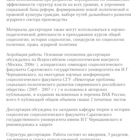
эффективности структур власти на всех уровнях, в упрочении
социальной базы реформ, формировании новой политической и
правовой культуры граждан, выборе путей дальнейшего развития
аграрного сектора производства
Материалы диссертации также могут использоваться в научно-
педагогической деятельности в преподавании курсов общей
социологии, истории социологии, спецкурсов по социологии
политики, права, аграрной политики
Апробация работы. Основные положения диссертации
обсуждались на Всероссийском социологическом конгрессе
(Москва, 2006г ), аспирантских семинарах социологического
факультета Саратовского государственного университета им H Г
Чернышевского, на ежегодных научных конференциях
социологического факультета СГУ «Некоторые проблемы
социально-политического развития современного российского
общества» (2005 - 2007 г г ) и изложены в авторских
публикациях, в изданиях включенных в перечень ВАК России,
всего 6 публикаций общим объемом свыше 2 печатных листов
Диссертация обсуждена ira заседании кафедры теории и истории
социологии социологического факультета Саратовского
государственного университета имени H Г Чернышевского и
рекомендована к защите
Структура диссертации. Работа состоит из введения, 3 разделов,
заключения и списка использованной литературы