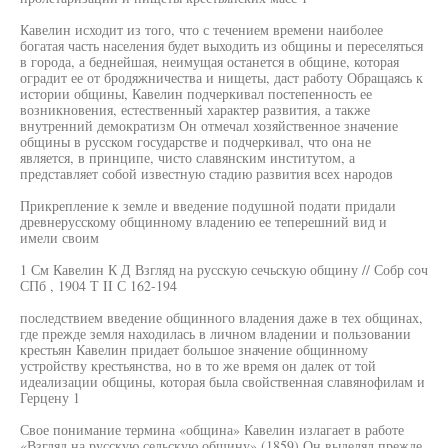
Кавелин исходит из того, что с течением времени наиболее
богатая часть населения будет выходить из общины и переселяться
в города, а беднейшая, неимущая останется в общине, которая
оградит ее от бродяжничества и нищеты, даст работу Обращаясь к
истории общины, Кавелин подчеркивал постепенность ее
возникновения, естественный характер развития, а также
внутренний демократизм Он отмечал хозяйственное значение
общины в русском государстве и подчеркивал, что она не
является, в принципе, чисто славянским институтом, а
представляет собой известную стадию развития всех народов
Прикрепление к земле и введение подушной подати придали
древнерусскому общинному владению ее теперешний вид и
имели своим
1 См Кавелин К Д Взгляд на русскую сечьскую общину // Собр соч
СПб , 1904 Т II С 162-194
последствием введение общинного владения даже в тех общинах,
где прежде земля находилась в личном владении и пользовании
крестьян Кавелин придает большое значение общинному
устройству крестьянства, но в то же время он далек от той
идеализации общины, которая была свойственная славянофилам и
Герцену 1
Свое понимание термина «община» Кавелин излагает в работе
«Взгляд на русскую сельскую общину» (1859) Он выделял прежде