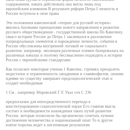
содержанием, начать действовать она могла лишь под
европейским влиянием В результате реформ Петра I личность в
России вступила в свои права
Эти положения кавелинской «теории для русской истории»
явились базовыми принципами нового направления в развитии
русского обществоведения - государственной школы По Кавелину,
смысл истории России до Петра 1 заключался в разложении
патриархальных элементов и нарождении личности, события в
России обусловлены внутренней логикой ее социального
развития, например, эволюция различных племен базировалась на
различных началах и поэтому бессмысленно подходить к истории
России с европейскими стандартами
Как полагают некоторые ученые,1 Кавелин, стремясь преодолеть
недостатки и ограниченность западников и славянофилов, своими
идеями по существу завершает предсоциологический этап и
создает необходимые
1 См , например Зборовский Г Е Указ соч С 236
предпосылки для непосредственного перехода к
конституированию социологической науки Его главная мысль
состоит в необходимости нахождения таких путей развития
России, которые позволили бы органически сочетать лучшие
достижения человечества и национальный опыт То и другое
взятое порознь ведет к негативным результатам