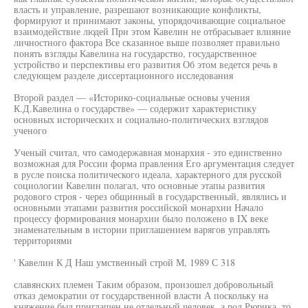
власть и управление, разрешают возникающие конфликты,
формируют и принимают законы, упорядочивающие социальное
взаимодействие людей При этом Кавелин не отбрасывает влияние
личностного фактора Все сказанное выше позволяет правильно
понять взгляды Кавелина на государство, государственное
устройство и перспективы его развития Об этом ведется речь в
следующем разделе диссертационного исследования
Второй раздел — «Историко-социальные основы учения
К.Д.Кавелина о государстве» — содержит характеристику
основных исторических и социально-политических взглядов
ученого
Ученый считал, что самодержавная монархия - это единственно
возможная для России форма правления Его аргументация следует
в русле поиска политического идеала, характерного для русской
социологии Кавелин полагал, что основные этапы развития
родового строя - через общинный в государственный, являлись и
основными этапами развития российской монархии Начало
процессу формирования монархии было положено в IX веке
знаменательным в истории приглашением варягов управлять
территориями
' Кавелин К Д Наш умственный строй М, 1989 С 318
славянских племен Таким образом, произошел добровольный
отказ демократии от государственной власти А поскольку на
княжение был приглашен не отдельный человек, а род Рюрика, то