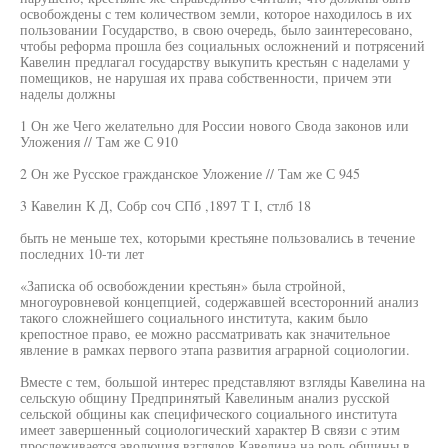
освобождены с тем количеством земли, которое находилось в их
пользовании Государство, в свою очередь, было заинтересовано,
чтобы реформа прошла без социальных осложнений и потрясений
Кавелин предлагал государству выкупить крестьян с наделами у
помещиков, не нарушая их права собственности, причем эти
наделы должны
1 Он же Чего желательно для России нового Свода законов или
Уложения // Там же С 910
2 Он же Русское гражданское Уложение // Там же С 945
3 Кавелин К Д, Собр соч СПб ,1897 Т I, стлб 18
быть не меньше тех, которыми крестьяне пользовались в течение
последних 10-ти лет
«Записка об освобождении крестьян» была стройной,
многоуровневой концепцией, содержавшей всесторонний анализ
такого сложнейшего социального института, каким было
крепостное право, ее можно рассматривать как значительное
явление в рамках первого этапа развития аграрной социологии.
Вместе с тем, большой интерес представляют взгляды Кавелина на
сельскую общину Предпринятый Кавелиным анализ русской
сельской общины как специфического социального института
имеет завершенный социологический характер В связи с этим
прослеживается эволюция взглядов Кавелина на роль общины в