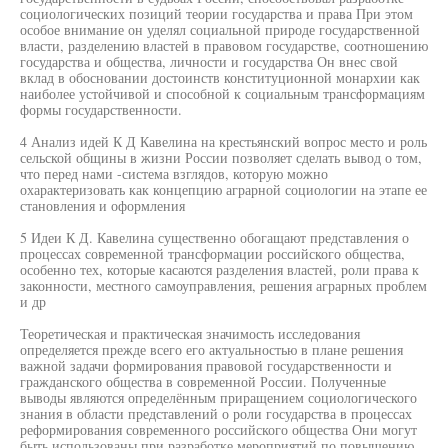
социологических позиций теории государства и права При этом
особое внимание он уделял социальной природе государственной
власти, разделению властей в правовом государстве, соотношению
государства и общества, личности и государства Он внес свой
вклад в обосновании достоинств конституционной монархии как
наиболее устойчивой и способной к социальным трансформациям
формы государственности.
4 Анализ идей К Д Кавелина на крестьянский вопрос место и роль
сельской общины в жизни России позволяет сделать вывод о том,
что перед нами -система взглядов, которую можно
охарактеризовать как концепцию аграрной социологии на этапе ее
становления и оформления
5 Идеи К Д. Кавелина существенно обогащают представления о
процессах современной трансформации российского общества,
особенно тех, которые касаются разделения властей, роли права к
законности, местного самоуправления, решения аграрных проблем
и др
Теоретическая и практическая значимость исследования
определяется прежде всего его актуальностью в плане решения
важной задачи формирования правовой государственности и
гражданского общества в современной России. Полученные
выводы являются определённым приращением социологического
знания в области представлений о роли государства в процессах
реформирования современного российского общества Они могут
быть использованы при разработке мероприятий по повышению