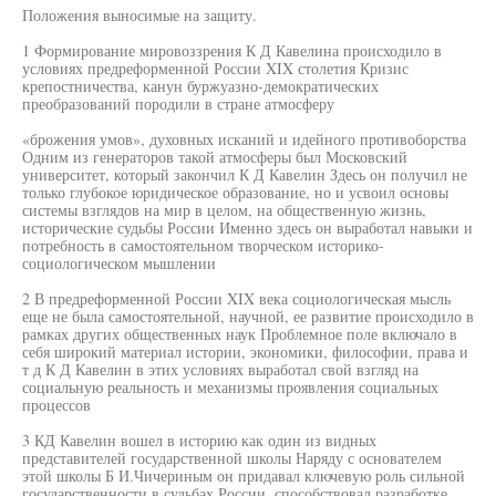
Положения выносимые на защиту.
1 Формирование мировоззрения К Д Кавелина происходило в
условиях предреформенной России XIX столетия Кризис
крепостничества, канун буржуазно-демократических
преобразований породили в стране атмосферу
«брожения умов», духовных исканий и идейного противоборства
Одним из генераторов такой атмосферы был Московский
университет, который закончил К Д Кавелин Здесь он получил не
только глубокое юридическое образование, но и усвоил основы
системы взглядов на мир в целом, на общественную жизнь,
исторические судьбы России Именно здесь он выработал навыки и
потребность в самостоятельном творческом историко-
социологическом мышлении
2 В предреформенной России XIX века социологическая мысль
еще не была самостоятельной, научной, ее развитие происходило в
рамках других общественных наук Проблемное поле включало в
себя широкий материал истории, экономики, философии, права и
т д К Д Кавелин в этих условиях выработал свой взгляд на
социальную реальность и механизмы проявления социальных
процессов
3 КД Кавелин вошел в историю как один из видных
представителей государственной школы Наряду с основателем
этой школы Б И.Чичериным он придавал ключевую роль сильной
государственности в судьбах России, способствовал разработке