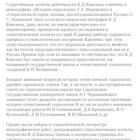
Существенные аспекты деятельности К Д Кавелина отмечены в
монографиях «История социологии» Г Е Зборовского и
«Социология-история, основы, институционализация в России» С
С. Новиковой Здесь излагается творческая биография К Д
Кавелина, дана сжатая, но емкая характеристика его
мировоззрения, принципов научного исследования и
социологические аспекты его идей В данных работах содержится
материал о социологических воззрениях Кавелина, при этом
особо подчеркивается, что его творческая деятельность является
как бы итогом предсоциологического этапа социальной мысли в
России Примем при этом во внимание то обстоятельство, что К Д
Кавелин был одним из выдающихся представителей так
называемой государственной школы в отечественной социологии,
созданной Б Н Чичериным
Большое внимание вопросам истории отечественной социологии
уделяют саратовские ученые Так, в частности, в диссертационном
совете по социологическим наукам при Саратовском
государственном университете имени Н Г Чернышевского
защищено более двадцати диссертаций по различным проблемам
истории отечественной социологии В их числе особого внимания
заслуживают работы Ю В Селивановой, Д Б Крахмалева, И О
Кузнецовой, Д Н Гусельникова, В Ю Мазаловой и др
Однако мы не найдем в социологической литературе
монографических работ, раскрывающих социологические аспекты
творчества К Д Кавелина Ценные и интересные страницы его
научного наследия еще фактически не прочитаны или прочитаны