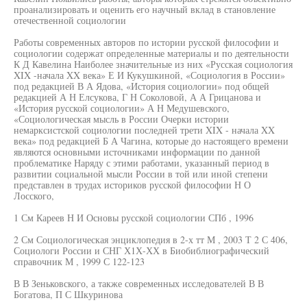
проанализировать и оценить его научный вклад в становление
отечественной социологии
Работы современных авторов по истории русской философии и
социологии содержат определенные материалы и по деятельности
К Д Кавелина Наиболее значительные из них «Русская социология
XIX -начала XX века» Е И Кукушкиной, «Социология в России»
под редакцией В А Ядова, «История социологии» под общей
редакцией А Н Елсукова, Г Н Соколовой, А А Грицанова и
«История русской социологии» А Н Медушевского,
«Социологическая мысль в России Очерки истории
немарксистской социологии последней трети XIX - начала XX
века» под редакцией Б А Чагина, которые до настоящего времени
являются основными источниками информации по данной
проблематике Наряду с этими работами, указанный период в
развитии социальной мысли России в той или иной степени
представлен в трудах историков русской философии Н О
Лосского,
1 См Кареев Н И Основы русской социологии СПб , 1996
2 См Социологическая энциклопедия в 2-х тт М , 2003 Т 2 С 406,
Социологи России и СНГ Х1Х-ХХ в Биобиблиографический
справочник М , 1999 С 122-123
В В Зеньковского, а также современных исследователей В В
Богатова, П С Шкуринова