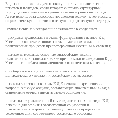
В диссертации используется совокупность методологических
приемов и подходов, среди которых системно-структурный
подход, диалектический и сравнительно-исторический методы
Автор использовал философскую, экономическую, историческую,
социологическую, политологическую и юридическую литературу
Научная новизна исследования заключается в следующем
- раскрыты предпосылки и этапы формирования взглядов К Д
Кавелина в контексте социально-экономических и идейно-
политических процессов предреформенной России XIX столетия;
- выявлены исходные основные философские, идейно-
политические и социологические предпосылки исследования К Д.
Кавелиным проблематики личности в историческом контексте,
- обобщены его социологические идеи о специфике
монархического управления российским государством,
- систематизированы взгляды К Д Кавелина на крестьянский
вопрос и сельскую общину, составляющие значительный вклад в
становление отечественной аграрной социологии,
- показана актуальность идей и методологических подходов К Д
Кавелина для развития отечественной социологии и
практического совершенствования управления процессами
реформирования современного российского общества