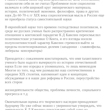
социологом себя он не считал Проблемное поле социологии
включало в себя широкий круг эмпирического материала,
истории, политической экономии, философии, права и других
наук До 60-70-х гг XIX века социологическая мысль в России еще
не приобрела статуса самостоятельной науки
В европейской науке того времени господствовал позитивизм, в
среде же русских ученых было распространено критическое
отношение к контовской парадигме К Д Кавелин переосмыслил
позитивистские установки О Конта, и его взгляды носили
полупозитивистский характер Кавелин стремился выйти за
пределы политизированных дилемм (западники - славянофилы,
либералы -консерваторы)
Приходится с сожалением констатировать, что имя талантливого
ученого было надолго вычеркнуто из истории отечественной
науки Если оно изредка и упоминалось, то лишь мимоходом
Многое из того, над чем размышлял наш соотечественник в
середине XIX столетия, напоминает идеи и концепции,
обсуждаемые и в наши дни реформы в России, переустройство
всех сторон
жизнедеятельности общества, проблемы личности, социального
прогресса и т.д
Окончательная оценка его творческого наследия принадлежит
будущему Но уже сейчас можно с уверенностью утверждать, что
деятельность К Д Кавелина представляет собой одно из