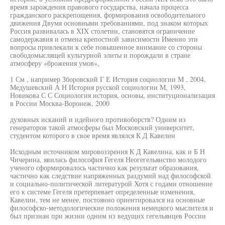
время зарождения правового государства, начала процесса
гражданского раскрепощения, формирования освободительного
движения Двумя основными требованиями, под знаком которых
Россия развивалась в XIX столетии, становятся ограничение
самодержавия и отмена крепостной зависимости Именно эти
вопросы привлекали к себе повышенное внимание со стороны
свободомыслящей культурной элиты и порождали в стране
атмосферу «брожения умов»,
1 См , например Зборовский Г Е История социологии М , 2004,
Медушевский А Н История русской социологии М, 1993,
Новикова С С Социология история, основы, институционализация
в России Москва-Воронеж, 2000
духовных исканий и идейного противоборств? Одним из
генераторов такой атмосферы был Московский университет,
студентом которого в свое время являлся К Д Кавелин
Исходным источником мировоззрения К Д Кавелина, как и Б Н
Чичерина, явилась философия Гегеля Неогегельянство молодого
ученого сформировалось частично как результат образования,
частично как следствие напряженных раздумий над философской
и социально-политической литературой Хотя с годами отношение
его к системе Гегеля претерпевает определенные изменения,
Кавелин, тем не менее, постоянно ориентировался на основные
философско-методологические положения немецкого мыслителя и
был признан при жизни одним из ведущих гегельянцев России