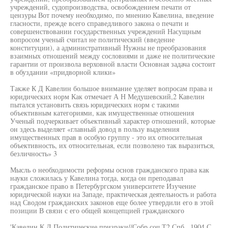
учреждений, судопроизводства, освобождением печати от
цензуры Вот почему необходимо, по мнению Кавелина, введение
гласности, прежде всего справедливого закона о печати и
совершенствовании государственных учреждений Насущным
вопросом ученый считал не политический (введение
конституции), а административный Нужны не преобразования
взаимных отношений между сословиями и даже не политические
гарантии от произвола верховной власти Основная задача состоит
в обуздании «придворной клики»
Также К Д Кавелин большое внимание уделяет вопросам права и
юридических норм Как отмечает А Н Медушевский,2 Кавелин
пытался установить связь юридических норм с такими
объективным категориями, как имущественные отношения
Ученый подчеркивает объективный характер отношений, которые
он здесь выделяет «главный довод в пользу выделения
имущественных прав в особую группу - это их относительная
объективность, их относительная, если позволено так выразиться,
безличность» 3
Мысль о необходимости реформы основ гражданского права как
науки сложилась у Кавелина тогда, когда он преподавал
гражданское право в Петербургском университете Изучение
юридической науки на Западе, практическая деятельность и работа
над Сводом гражданских законов еще более утвердили его в этой
позиции В связи с его общей концепцией гражданского
'Кавелин К Д Политические призраки//Собр соч Т2 Спб , 1904 С