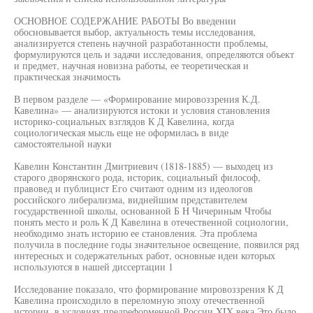
ОСНОВНОЕ СОДЕРЖАНИЕ РАБОТЫ Во введении
обосновывается выбор, актуальность темы исследования,
анализируется степень научной разработанности проблемы,
формулируются цель и задачи исследования, определяются объект
и предмет, научная новизна работы, ее теоретическая и
практическая значимость
В первом разделе — «Формирование мировоззрения К.Д.
Кавелина» — анализируются истоки и условия становления
историко-социальных взглядов К Д Кавелина, когда
социологическая мысль еще не оформилась в виде
самостоятельной науки
Кавелин Константин Дмитриевич (1818-1885) — выходец из
старого дворянского рода, историк, социальный философ,
правовед и публицист Его считают одним из идеологов
российского либерализма, виднейшим представителем
государственной школы, основанной Б H Чичериным Чтобы
понять место и роль К Д Кавелина в отечественной социологии,
необходимо знать историю ее становления. Эта проблема
получила в последние годы значительное освещение, появился ряд
интересных и содержательных работ, основные идеи которых
используются в нашей диссертации 1
Исследование показало, что формирование мировоззрения К Д
Кавелина происходило в переломную эпоху отечественной
истории, в условиях предреформенной России XIX века Это было