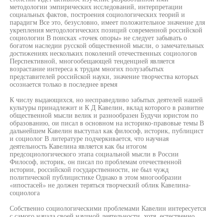
методологии эмпирических исследований, интерпретации
социальных фактов, построения социологических теорий и
парадигм Все это, безусловно, имеет положительное значение для
укрепления методологических позиций современной российской
социологии В поисках «точек опоры» не следует забывать о
богатом наследии русской общественной мысли, о замечательных
достижениях нескольких поколений отечественных социологов
Перспективной, многообещающей тенденцией является
возрастание интереса к трудам многих полузабытых
представителей российской науки, значение творчества которых
осознается только в последнее время
К числу выдающихся, но несправедливо забытых деятелей нашей
культуры принадлежит и К Д Кавелин, вклад которого в развитие
общественной мысли велик и разнообразен Будучи юристом по
образованию, ои писал в основном на историко-правовые темы В
дальнейшем Кавелин выступал как философ, историк, публицист
и социолог В литературе подчеркивается, что научная
деятельность Кавелина является как бы итогом
предсоциологического этапа социальной мысли в России
Философ, историк, он писал по проблемам отечественной
истории, российской государственности, не был чужд
политической публицистике Однако в этом многообразии
«ипостасей» не должен теряться творческий облик Кавелина-
социолога
Собственно социологическими проблемами Кавелин интересуется
с самого начала своей научной деятельности, хотя, естественно,