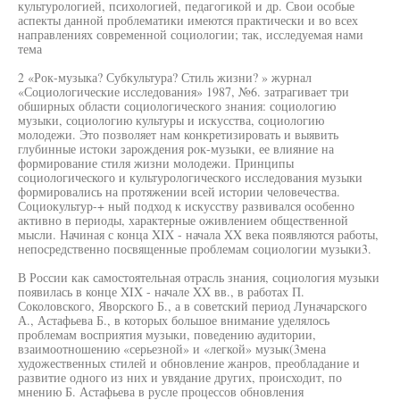
культурологией, психологией, педагогикой и др. Свои особые
аспекты данной проблематики имеются практически и во всех
направлениях современной социологии; так, исследуемая нами
тема
2 «Рок-музыка? Субкультура? Стиль жизни? » журнал
«Социологические исследования» 1987, №6. затрагивает три
обширных области социологического знания: социологию
музыки, социологию культуры и искусства, социологию
молодежи. Это позволяет нам конкретизировать и выявить
глубинные истоки зарождения рок-музыки, ее влияние на
формирование стиля жизни молодежи. Принципы
социологического и культурологического исследования музыки
формировались на протяжении всей истории человечества.
Социокультур-+ ный подход к искусству развивался особенно
активно в периоды, характерные оживлением общественной
мысли. Начиная с конца XIX - начала XX века появляются работы,
непосредственно посвященные проблемам социологии музыки3.
В России как самостоятельная отрасль знания, социология музыки
появилась в конце XIX - начале XX вв., в работах П.
Соколовского, Яворского Б., а в советский период Луначарского
А., Астафьева Б., в которых большое внимание уделялось
проблемам восприятия музыки, поведению аудитории,
взаимоотношению «серьезной» и «легкой» музык(3мена
художественных стилей и обновление жанров, преобладание и
развитие одного из них и увядание других, происходит, по
мнению Б. Астафьева в русле процессов обновления