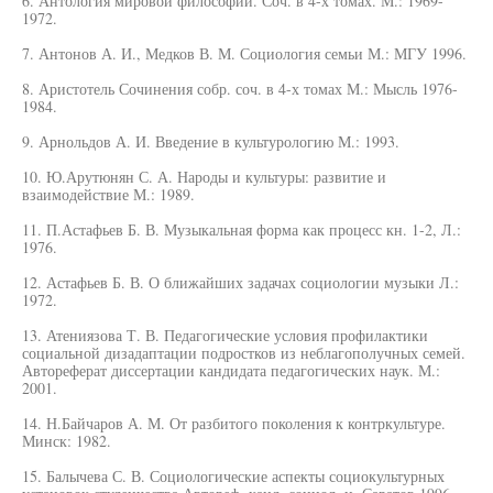
6. Антология мировой философии. Соч. в 4-х томах. М.: 1969-
1972.
7. Антонов А. И., Медков В. М. Социология семьи М.: МГУ 1996.
8. Аристотель Сочинения собр. соч. в 4-х томах М.: Мысль 1976-
1984.
9. Арнольдов А. И. Введение в культурологию М.: 1993.
10. Ю.Арутюнян С. А. Народы и культуры: развитие и
взаимодействие М.: 1989.
11. П.Астафьев Б. В. Музыкальная форма как процесс кн. 1-2, Л.:
1976.
12. Астафьев Б. В. О ближайших задачах социологии музыки Л.:
1972.
13. Атениязова Т. В. Педагогические условия профилактики
социальной дизадаптации подростков из неблагополучных семей.
Автореферат диссертации кандидата педагогических наук. М.:
2001.
14. Н.Байчаров А. М. От разбитого поколения к контркультуре.
Минск: 1982.
15. Балычева С. В. Социологические аспекты социокультурных