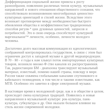
Дифференциация социальной жизни привела к росту
разнообразия, появлению различных типов культур, музыкальных
направлений и нового отношения общественного сознания, что
способствовало возникновению многообразных ценностно-
культурных ориентаций и стилей жизни. Вследствие этого
возникает противоречие между необходимостью быстрого
обновления общества и неэффективностью традиционных
способов регуля-* ции духовных ценностей, запросов и
потребностей. Это в свою очередь способствует культурной
маргинальное™ личности, особенно, личности молодого
человека.
Достаточно долго массовая коммуникация из идеологических
соображений контролировалась государством, в связи с этим был
ограничен доступ к западной музыке и другой медиапродукции.
В 70 - 80 - е годы к нам хлынул поток импортируемых культурных
товаров, возникло множе-Ф ство каналов их распространения.
Так, радиостанции БМ - диапазона транслируют музыкальный
материал, известный, помимо нашей страны, повсюду в мире.
Россия также охвачена глобальными каналами спутникового и
кабельного телевидения, в том числе и такими известными, как
МТВ. Особенно это заметно в сфере электронной музыки.
В настоящее время в молодежной среде, как и в обществе в целом,
происходит смена культурных традиций. Появились и новые
направления в музыкальной культуре: рок-культура, панк-
культура, субкультура и др. Они оказали большое влияние на
стиль жизни современной молодежи.