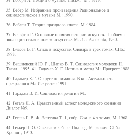
34. Веберн А. Лекции о музыке. Письма. М.: 1979.
35. Вебер М. Избранные произведения Рациональное и
социологическое в музыке М.: 1990.
36. Веблен Т. Теория праздного класса. М.:1984.
37. Вельфин Г. Основные понятия истории искусств. Проблема
эволюции стиля в новом искусстве. М. J1. : Academia, 1930.
38. Власов В. Г. Стиль в искусстве. Словарь в трех томах. СПб.:
1998.
39. Вышневский Ю. Р., Шапко В. Т. Социология молодежи Н.
Тагил.: 1995. 41 .Гадамер X. Г. Истина и метод М.: Прогресс 1988.
40. Гадамер Х.Г. О круге понимания. В кн. Актуальность
прекрасного М.: Искусство 1991.
41. Гараджа В. И. Социология религии М.:
42. Гегель JI. А. Нравственный аспект молодежного сознания
Диалог №9.
43. Гегель Г. В. Ф. Эстетика Т. 1, собр. Соч. в 4 х томах, М.:1968.
44. Геккер П. О. О веселом кабаре. Под ред. Маркович, СПб.:
Хронос , 1913.