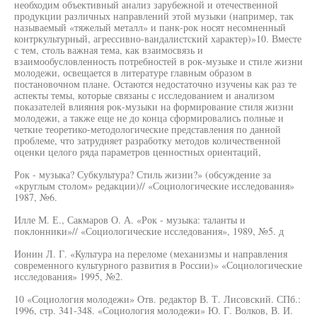
необходим объективный анализ зарубежной и отечественной
продукции различных направлений этой музыки (например, так
называемый «тяжелый металл» и панк-рок носят несомненный
контркультурный, агрессивно-вандалистский характер)»10. Вместе
с тем, столь важная тема, как взаимосвязь и
взаимообусловленность потребностей в рок-музыке и стиле жизни
молодежи, освещается в литературе главным образом в
постановочном плане. Остаются недостаточно изучены как раз те
аспекты темы, которые связаны с исследованием и анализом
показателей влияния рок-музыки на формирование стиля жизни
молодежи, а также еще не до конца сформировались полные и
четкие теоретико-методологические представления по данной
проблеме, что затрудняет разработку методов количественной
оценки целого ряда параметров ценностных ориентаций,
Рок - музыка? Субкультура? Стиль жизни?» (обсуждение за
«круглым столом» редакции)// «Социологические исследования»
1987, №6.
Илле М. Е., Сакмаров О. А. «Рок - музыка: таланты и
поклонники»// «Социологические исследования», 1989, №5. д
Ионин Л. Г. «Культура на переломе (механизмы и направления
современного культурного развития в России)» «Социологические
исследования» 1995, №2.
10 «Социология молодежи» Отв. редактор В. Т. Лисовский. СПб.:
1996, стр. 341-348. «Социология молодежи» Ю. Г. Волков, В. И.