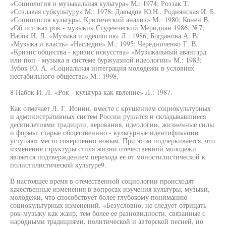
«Социология и музыкальная культура» М.: 1974; Роззак Т.
«Создавая субкультуру» М.: 1978; Давыдов Ю.Н., Роднянская И. Б.
«Социология культуры. Критический анализ» М.: 1980; Конен В.
«Об истоках рок - музыки» Студенческий Меридиан 1986, №7;
Набок И. Л. «Музыка и идеология» Л.: 1986; Богданова А. В.
«Музыка и власть» «Наследие» М.: 1995; Чередниченко Т. В.
«Кризис общества - кризис искусства» «Музыкальный авангард
или поп - музыка в системе буржуазной идеологии» М.: 1983;
Зубок Ю. А. «Социальная интеграция молодежи в условиях
нестабильного общества» М.: 1998.
8 Набок И. Л. «Рок - культура как явление» Л.: 1987.
Как отмечает Л. Г. Ионин, вместе с крушением социокультурных
и административных систем России рушатся и складывавшиеся
десятилетиями традиции, верования, идеологии, жизненные силы
и формы; старые общественнно - культурные идентификации
уступают место совершенно новым. При этом подчеркивается, что
изменение структуры стиля жизни отечественной молодежи
является подтверждением перехода ее от моностилистической к
полистилистической культуре9.
В настоящее время в отечественной социологии происходят
качественные изменения в вопросах изучения культуры, музыки,
молодежи, что способствует более глубокому пониманию
социокультурных изменений. «Безусловно, не следует отрицать
рок-музыку как жанр, тем более ее разновидности, связанные с
народными традициями, политической и авторской песней, но