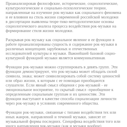
Проанализировав философские, исторические, социологические,
культурологические и социально-психологические теории,
направленные на изучение рок-музыки как социального феномена
и ее влияния на стиль жизни современной российской молодежи
в диссертации выявлены теоре-тико-методологические основы
социологического анализа процесса воздействия рок-музыки на
формирование стиля жизни молодежи.
Раскрывая рок-музыку как социальное явление и ее функции в
работе проанализированы сущность и содержание рок-музыки в
различных концепциях зарубежных и отечественных
исследователей культуры и музыки. Важнейшей базовой социо-
культурной функцией музыки является коммуникативная.
Функции рок-музыки можно сгруппировать в девять групп. Эти
функции демонстрируют, что рок-музыка может обладать силой
символа, знака; может символизировать собой систему ценностей
или образ жизни, к которым с ее помощью приобщаются
слушатели. Если явный смысл общения с рок-музыкой - ее
эмоциональное восприятие, то скрытый смысл -приобщение к
определенным социальным группам и их ценностям. Эти
функции выступают в качестве способа социализации личности
через рок-музыку в условиях современного общества.
Функции рок-музыки, связанные с типами воздействия тех или
иных жанров, направлений и течений музыки, зависят от
музыкальной формы последних. Специфика воздействия того или
иного направления рок-музыки (как и музыки вообще)