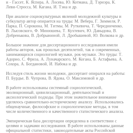
и - Гассет, К. Яспера, А. Лосева, Ю. Котмана, Д. Тэрнэра, К.
Леви-Стросса, М. Кагана, И. Тэна и др.
При анализе социокультурных явлений молодежной культуры и
субкультур автор опирается на труды: М. Вебера, Г. Зиммеля, Р.
Парка, П. Сорокина, М. Титмы, М. Руткевича, Т. Чередниченко,
В. Лысовского, Ф. Минюшева, Т. Кухтевич, Ю. Давыдова, В.
Добренькова, В. Добрыниной, Л. Дробышевой, Ю. Волкова и др.
Большое значение для диссертационного исследования имели
работы авторов, как прошлых десятилетий, так и современных,
занимающихся социологией музыки, рок-музыки. Это труды: Т.
Адорно, С. Фриза, А. Луначарского, М. Когана, Б. Астафьева, А.
Сохора, А. Богдановой, И. Набока и др.
Исследуя стиль жизни молодежи, диссертант опирался на работы:
П. Бурдье, В. Чупрова, В. Ядова, О. Максимовой и др.
В работе использованы системный социологический,
эволюционный, цивилизационный, деятельностный и
аксиологический подходы. При этом значительное внимание
уделялось сравнительно-историческому анализу. Использовались
общенаучные, философские и социологические методы, в том
числе количественного и качественного статистического анализа.
Эмпирическая база диссертации определена в соответствии с
целями и задачами исследования. В работе использованы данные
официальной статистики, законодательные акты Российской