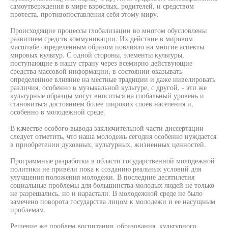
самоутверждения в мире взрослых, родителей, и средством
протеста, противопоставления себя этому миру.
Происходящие процессы глобализации во многом обусловлены
развитием средств коммуникации. Их действие в мировом
масштабе определенным образом повлияло на многие аспекты
мировых культур. С одной стороны, элементы культуры,
поступающие в нашу страну через всемирно действующие
средства массовой информации, в состоянии оказывать
определенное влияние на местные традиции и даже нивелировать
различия, особенно в музыкальной культуре, с другой, - эти же
культурные образцы могут вноситься на глобальный уровень и
становиться достоянием более широких слоев населения и,
особенно в молодежной среде.
В качестве особого вывода заключительной части диссертации
следует отметить, что наша молодежь сегодня особенно нуждается
в приобретении духовных, культурных, жизненных ценностей.
Программные разработки в области государственной молодежной
политики не привели пока к созданию реальных условий для
улучшения положения молодежи. В последние десятилетия
социальные проблемы для большинства молодых людей не только
не разрешались, но и нарастали. В молодежной среде не было
замечено поворота государства лицом к молодежи и ее насущным
проблемам.
Решение же проблем воспитания, образования, культурного