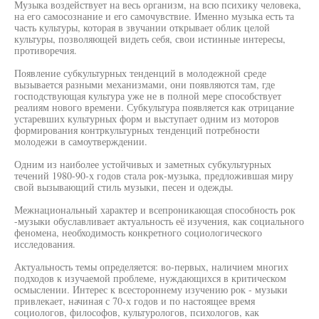
Музыка воздействует на весь организм, на всю психику человека,
на его самосознание и его самочувствие. Именно музыка есть та
часть культуры, которая в звучании открывает облик целой
культуры, позволяющей видеть себя, свои истинные интересы,
противоречия.
Появление субкультурных тенденций в молодежной среде
вызывается разными механизмами, они появляются там, где
господствующая культура уже не в полной мере способствует
реалиям нового времени. Субкультура появляется как отрицание
устаревших культурных форм и выступает одним из моторов
формирования контркультурных тенденций потребности
молодежи в самоутверждении.
Одним из наиболее устойчивых и заметных субкультурных
течений 1980-90-х годов стала рок-музыка, предложившая миру
свой вызывающий стиль музыки, песен и одежды.
Межнациональный характер и всепроникающая способность рок
-музыки обуславливает актуальность её изучения, как социального
феномена, необходимость конкретного социологического
исследования.
Актуальность темы определяется: во-первых, наличием многих
подходов к изучаемой проблеме, нуждающихся в критическом
осмыслении. Интерес к всестороннему изучению рок - музыки
привлекает, начиная с 70-х годов и по настоящее время
социологов, философов, культурологов, психологов, как