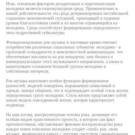
Итак, основным фактором дезадаптации и маргинализации
молодежи является социокультурная среда. Применительно к
нашей действительности эта среда детерминирована нестабильной
социально-экономической ситуацией, приводящей к падению
уровня благосостояния семей и во многом отражающейся на
молодежи. Среда способствует формированию определенного
типа подростковой субкультуры.
Функционирование рок-музыки в настоящее время отвечает
потребностям различных социальных субъектов: молодежи - в
групповой солидарности и межличностной коммуникации, что
обеспечивает массовость на рок-концертах; шоу-бизнеса и
коммерциализации этого музыкального направления, а также в
манипуляции сознанием большой группы молодежи в
собственных интересах.
Рок-музыка выполняет особую функцию формирования
ценностей, моделей поведения, выражаемую символикой в
одежде, манере общения, что и подтверждает особый стиль жизни
определенных групп молодежи. Стиль жизни представляет собой
некую модель повседневной жизни, которая характеризует
индивида.
На наш взгляд, контркультурные основы рока, делающие его
особым видом нравственного протеста, в котором сам факт
противостояния, обуславливает феномен воспроизводства рока:
каждое новое поколение молодежи создает «свой» рок, свою
музыку, являющуюся наряду с другими средством самовыражения,