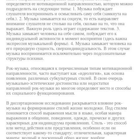
определяется ее мотивационной направленностью, которую можно
подразделить на следующие типы: 1. Музыка побуждает
слушателя воспринимать и осмысливать саму себя (замкнута на
себя.). 2. Музыка замыкается на социум, то есть направляет
внимание слушателя не столько на себя, сколько на то, что она
выражает. Важную роль здесь играет содержание текстов. 3.
Музыка замыкает человека на себе самом, побуждает его к
индивидуальной активности в момент восприятия (здесь важна
экспрессия музыкальной формы). 4. Музыка замыкает человека на
его природную сущность, сверхиндивидуальность. В этом случае
музыка воспринимается исключительно через подсознательные
структуры психики.
Рок-музыка, относящаяся к перечисленным типам мотивационной
направленности, часто выступает как «идеология», как основа
появления. различных субкультурных стилей. В свою очередь
музыкально-эстетические достоинства или недостатки
направлений рок-музыки во многом определяют место и способы
их социального функционирования.
В диссертационном исследовании раскрывается влияние рок-
музыки на формирование стилей жизни молодежи. Под стилем
понимается способ выражения мысли в языке, особая манера
выражения в общении, поведении, одежде, прическе и других
характерных для индивидуума проявлениях. Стиль - это способ
или метод действия или представления, особенно если он
соответствует какому-то стандарту; отличительная, характерная
манера; модный и роскошный образ жизни; вообще