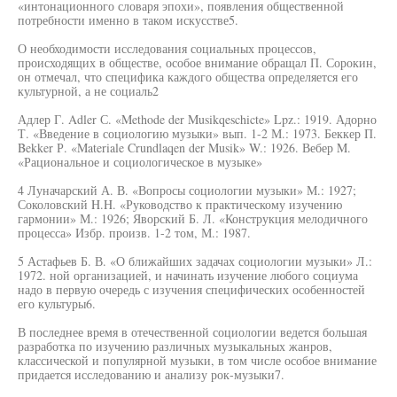
«интонационного словаря эпохи», появления общественной
потребности именно в таком искусстве5.
О необходимости исследования социальных процессов,
происходящих в обществе, особое внимание обращал П. Сорокин,
он отмечал, что специфика каждого общества определяется его
культурной, а не социаль2
Адлер Г. Adler С. «Methode der Musikqeschicte» Lpz.: 1919. Адорно
Т. «Введение в социологию музыки» вып. 1-2 М.: 1973. Беккер П.
Bekker Р. «Materiale Crundlaqen der Musik» W.: 1926. Вебер M.
«Рациональное и социологическое в музыке»
4 Луначарский А. В. «Вопросы социологии музыки» М.: 1927;
Соколовский H.H. «Руководство к практическому изучению
гармонии» М.: 1926; Яворский Б. Л. «Конструкция мелодичного
процесса» Избр. произв. 1-2 том, М.: 1987.
5 Астафьев Б. В. «О ближайших задачах социологии музыки» Л.:
1972. ной организацией, и начинать изучение любого социума
надо в первую очередь с изучения специфических особенностей
его культуры6.
В последнее время в отечественной социологии ведется большая
разработка по изучению различных музыкальных жанров,
классической и популярной музыки, в том числе особое внимание
придается исследованию и анализу рок-музыки7.