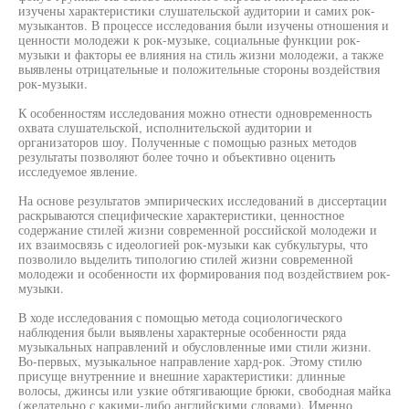
изучены характеристики слушательской аудитории и самих рок-
музыкантов. В процессе исследования были изучены отношения и
ценности молодежи к рок-музыке, социальные функции рок-
музыки и факторы ее влияния на стиль жизни молодежи, а также
выявлены отрицательные и положительные стороны воздействия
рок-музыки.
К особенностям исследования можно отнести одновременность
охвата слушательской, исполнительской аудитории и
организаторов шоу. Полученные с помощью разных методов
результаты позволяют более точно и объективно оценить
исследуемое явление.
На основе результатов эмпирических исследований в диссертации
раскрываются специфические характеристики, ценностное
содержание стилей жизни современной российской молодежи и
их взаимосвязь с идеологией рок-музыки как субкультуры, что
позволило выделить типологию стилей жизни современной
молодежи и особенности их формирования под воздействием рок-
музыки.
В ходе исследования с помощью метода социологического
наблюдения были выявлены характерные особенности ряда
музыкальных направлений и обусловленные ими стили жизни.
Во-первых, музыкальное направление хард-рок. Этому стилю
присуще внутренние и внешние характеристики: длинные
волосы, джинсы или узкие обтягивающие брюки, свободная майка
(желательно с какими-либо английскими словами). Именно