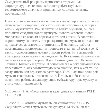
Самодеятельный рок рассматривается авторами, как
социокультурное явление, которое требует глубокого
теоретического анализа и прикладных социологических
исследований.
Говоря о роке, нельзя останавливаться на его проблеме, только с
музыкальной стороны. Рок - это и стиль исполнения, и образ
жизни музыкантов. Рок является не только музыкой, он был
попыткой создания новой культуры, нового человека, новой
молодежи с ее особым образом и стилем жизни. В советский
период этому феномену и зарождению рок-музыки в стране не
придавалось достаточного внимания. В основном работы
посвящались происходящим процессам в западной культуре. К
таким исследованиям можно отнести работы И. Рыдановой
«Западная рок-музыка и молодежь», А. Кукаркина «Буржуазная
массовая культура. Теории. Идеи. Разновидности. Образцы.
Техника. Бизнес» и другие. В основном же о роке упоминалось
поверхностно, без соответствующего анализа, как о чем-то, не
заслуживающем серьезного разговора. О социальной роли рок-
музыки говорилось и того меньше. И только в 80-е годы
появились работы анализирующие субкультуру, рок-музыку и
стиль жизни молодежи8.
6 Сорокин П. А. «Социальная и культурная динамика» РХГИ,
СПб.: 2000.
7 Сохор А. «Развитие музыкальной социологии в СССР»
Социалистическая музыкальная культура, М.:1974, он же