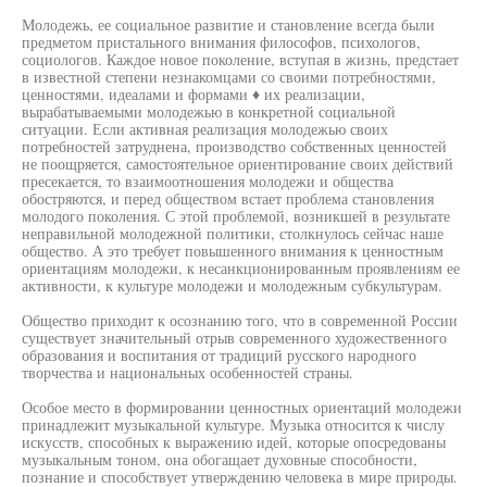
Молодежь, ее социальное развитие и становление всегда были
предметом пристального внимания философов, психологов,
социологов. Каждое новое поколение, вступая в жизнь, предстает
в известной степени незнакомцами со своими потребностями,
ценностями, идеалами и формами ♦ их реализации,
вырабатываемыми молодежью в конкретной социальной
ситуации. Если активная реализация молодежью своих
потребностей затруднена, производство собственных ценностей
не поощряется, самостоятельное ориентирование своих действий
пресекается, то взаимоотношения молодежи и общества
обостряются, и перед обществом встает проблема становления
молодого поколения. С этой проблемой, возникшей в результате
неправильной молодежной политики, столкнулось сейчас наше
общество. А это требует повышенного внимания к ценностным
ориентациям молодежи, к несанкционированным проявлениям ее
активности, к культуре молодежи и молодежным субкультурам.
Общество приходит к осознанию того, что в современной России
существует значительный отрыв современного художественного
образования и воспитания от традиций русского народного
творчества и национальных особенностей страны.
Особое место в формировании ценностных ориентаций молодежи
принадлежит музыкальной культуре. Музыка относится к числу
искусств, способных к выражению идей, которые опосредованы
музыкальным тоном, она обогащает духовные способности,
познание и способствует утверждению человека в мире природы.