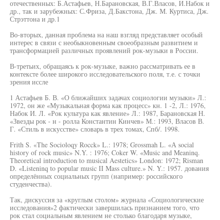
отечественных: Б.Астафьев, Н.Барановская, В.Г.Власов, И.Набок и
др., так и зарубежных: С.Фриза, Д.Бакстона, Дж. М. Куртиса, Дж.
Стрэттона и др.1
Во-вторых, данная проблема на наш взгляд представляет особый
интерес в связи с необыкновенным своеобразным развитием и
трансформацией различных проявлений рок-музыки в России.
В-третьих, обращаясь к рок-музыке, важно рассматривать ее в
контексте более широкого исследовательского поля, т.е. с точки
зрения иссле
1 Астафьев Б. В. «О ближайших задачах социологии музыки» Л.:
1972, он же «Музыкальная форма как процесс» кн. 1 -2, Л.: 1976,
Набок И. Л. «Рок культура как явление» Л.: 1987, Барановская Н.
«Звезды рок - н - ролла Константин Кинчев» М.: 1993, Власов В.
Г. «Стиль в искусстве» словарь в трех томах, Спб/. 1998.
Frith S. «The Socioloqy Rocck» L.: 1978; Grossmah L. «А social
history of rock music» N.Y. : 1976; Coker W. «Music and Meaninq.
Theoretical introduction to musical Aestetics» London: 1972; Risman
D. «Listeninq to popular music II Mass culture.» N. Y.: 1957. дования
определённых социальных групп (например: российского
студенчества).
Так, дискуссия за «круглым столом» журнала «Социологические
исследования»2 фактически завершилась признанием того, что
рок стал социальным явлением не столько благодаря музыке,