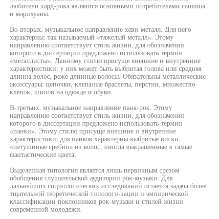
любители хард-рока являются основными потребителями гашиша
и марихуаны.
Во-вторых, музыкальное направление хеви-металл. Для него
характерны: так называемый «тяжелый металл». Этому
направлению соответствует стиль жизни, для обозначения
которого в диссертации предложено использовать термин
«металлисты». Данному стилю присуще внешние и внутренние
характеристики: у них может быть выбритая голова или средняя
длинна волос, реже длинные волосы. Обязательны металлические
аксессуары: цепочки, клепаные браслеты, перстни, множество
клепок, шипов на одежде и обуви.
В-третьих, музыкальное направление панк-рок. Этому
направлению соответствует стиль жизни, для обозначения
которого в диссертации предложено использовать термин
«панки». Этому стилю присуще внешние и внутренние
характеристики: для панков характерны выбритые виски,
«петушиные гребни» из волос, иногда выкрашенные в самые
фантастические цвета.
Выделенная типология является лишь первичным срезом
обобщения слушательской аудитории рок-музыки. Для
дальнейших социологических исследований остается задача более
тщательной теоретической типологи-зации и эмпирической
классификации поклонников рок-музыки и стилей жизни
современной молодежи.