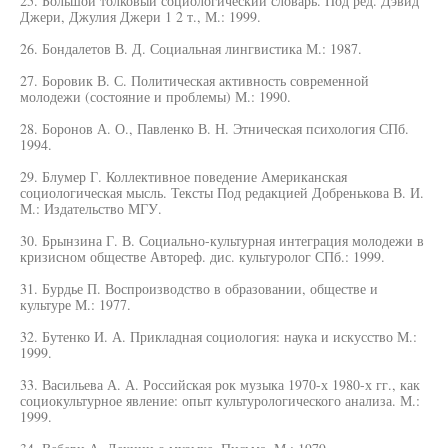
25. Большой толковый социологический словарь. Под ред. Дэвид
Джери, Джулия Джери 1 2 т., М.: 1999.
26. Бондалетов В. Д. Социальная лингвистика М.: 1987.
27. Боровик В. С. Политическая активность современной
молодежи (состояние и проблемы) М.: 1990.
28. Боронов А. О., Павленко В. Н. Этническая психология СПб.
1994.
29. Блумер Г. Коллективное поведение Американская
социологическая мысль. Тексты Под редакцией Добренькова В. И.
М.: Издательство МГУ.
30. Брынзина Г. В. Социально-культурная интеграция молодежи в
кризисном обществе Автореф. дис. культуролог СПб.: 1999.
31. Бурдье П. Воспроизводство в образовании, обществе и
культуре М.: 1977.
32. Бутенко И. А. Прикладная социология: наука и искусство М.:
1999.
33. Васильева А. А. Российская рок музыка 1970-х 1980-х гг., как
социокультурное явление: опыт культурологического анализа. М.:
1999.