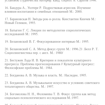
установок студенчества Автореф. канд. социол. н. Саратов 1996.
16. Бандура А., Уолтере Р. Подростковая агрессия. Изучение
влияния воспитания и семейных отношений М.: 2000.
17. Барановская Н. Звёзды рок-н-ролла. Константин Кинчев М.:
Новый Геликон, 1993.
18. Батыгин Г. С. Лекции по методологии социологических
исследований М.: 1995.
19. Белановский В. Г. Фокусированное интервью М.: 1995.
20. Белановский С. А. Метод фокус-групп М.: 1996.21 .Белл Р. Т.
Социолингвистика пер. с англ. М.: 1980/
21. Бестужев Лада И. В. Критерии и показатели культурного
прогресса: Проблема прогнозирования // Культурный прогресс:
Философские проблемы М.: 1984.
22. Богданова А. В. Музыка и власть. М.: Наследие, 1995.
23. Богданова А. В. Музыкальное искусство в условиях советского
тоталитарного общества. М.: 1997.
24. Богомолова Н. Н., Фоломеева Т. В. Фокус группа как метод
социально-психологического исследования М.:1997.