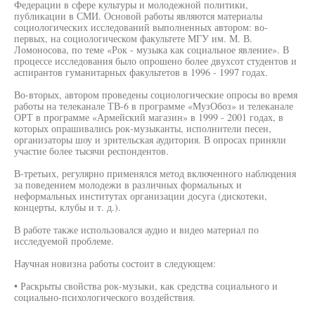
Федерации в сфере культуры и молодежной политики,
публикации в СМИ. Основой работы являются материалы
социологических исследований выполненных автором: во-
первых, на социологическом факультете МГУ им. М. В.
Ломоносова, по теме «Рок - музыка как социальное явление». В
процессе исследования было опрошено более двухсот студентов и
аспирантов гуманитарных факультетов в 1996 - 1997 годах.
Во-вторых, автором проведены социологические опросы во время
работы на телеканале ТВ-6 в программе «МузОбоз» и телеканале
ОРТ в программе «Армейский магазин» в 1999 - 2001 годах, в
которых опрашивались рок-музыканты, исполнители песен,
организаторы шоу и зрительская аудитория. В опросах приняли
участие более тысячи респондентов.
В-третьих, регулярно применялся метод включенного наблюдения
за поведением молодежи в различных формальных и
неформальных институтах организации досуга (дискотеки,
концерты, клубы и т. д.).
В работе также использовался аудио и видео материал по
исследуемой проблеме.
Научная новизна работы состоит в следующем:
• Раскрыты свойства рок-музыки, как средства социального и
социально-психологического воздействия.