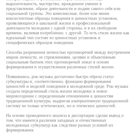
выразительность, мастерство, врожденное умение в
представлении, образе деятельности и подаче самого себя или
социальной группы. Это комплексные, более или менее
консистентные образцы поведения и ценностных установок,
проявляющиеся в школьной жизни и профессиональной
деятельности молодежи с одной стороны, и в их свободном
времени, включая потребление, с другой. То есть стили жизни как
идеальный тип состоят из ценностных установок и
специфических образцов поведения.
Способы разрешения личностью противоречий между внутренним
миром личности, ее стремлениями, целями и объективным
социальным бытием этих противоречий лежат в основе
формирования и осуществления различных стилей жизни.
Появившись, рок-музыка достаточно быстро обрела статус
субкультуры и, соответственно, функцию формирования
ценностей и моделей поведения в молодежной среде. Рок-музыка
создала определенный стиль жизни молодежи и новое
мировоззрение с определенным отношением к ценностям
традиционной культуры, выдвигая альтернативную традиционной
систему не только эстетических, но и этических ценностей.
На основе проведенного анализа в диссертации сделан вывод о
том, что имеются различия западных и отечественных
молодежных субкультур как следствие разных условий их
формирования.