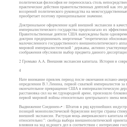
политическая философия не переносилась столь непосредстве
практические действия правительственных деятелей как это д
воззрений политического руководства на межгосударственны
приобретает поэтому принципиальное значение.
Доктринальное оформление идей внешней экспансии в качес
империалистического государства предполагало их эффектив
Правительственные деятели США вынуждены были одновреме
доктрин предпринимать энергичные "теоретически обоснова
малочисленного государственного внешнеполитического апп
мировой империалистической ' державы, активно участвующе
соображения обусловили выбор предмета данного диссертаци
2 Громыко A.A. Внешняя экспансия капитала. История и соврем
4
Нате внимание привлек период после окончания испано-амери
определении В.'/.Ленина, первой схваткой империалистов за 
окончательное превращение США в империалистическую держа
расстановка сил на ме.тдународной арене, произошло блоков
первой мировой войны относительно центрального звена ме
Выдвижение Соединен«• : Штатов в ряд крупнейших индустри
позиций монополистической буржуизии внутри страны стиму
внешней экспансии. Растуцая моць американского капитала о
относительно:": свобода выбора внешнеполитической ориента
влияния на ход ш¡рошгх дел в соответствии с интересами го