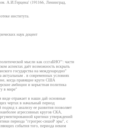
им. А.И.Герцена' (191166, Ленинград,
отеке института.
рических наук доцент
политической мысли как сссгаБНО'": части
ком аспектах даёт возможность вскрыть
нского государства на международно"
ма актуальным . в современных условиях
ене, когда правящие круги США
ерские амбиции и корыстная политика
у в мире"
 виде отражает в наши дай основные
щих чертах в начальный период
 подход х анализу ее развития позволяет
 наиболее агрессивных кругов СКА,
 аргументированной критики утверждений
итики периода "ггрогрес-сишоР эры", с
вляющих события того, периода неким