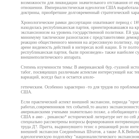
возможности для ликвидации значительного отставания от е
отношении. Империалистическая идеология США выработала 
доктрины, приобретшие долговременный стратегический хара
Хронологические рамки диссертации охвативают период с 1898
находилась республиканская партия, ориентировавшаяся на к
экспансионизм на уровень государственной политики. Ей уда
минимуму тактические разногласия с представителями демокр
реакцию общественного мнения на агрессивную политику, п
арене видимость действий в интересах всей нации. Б те полтор
республиканская партия, были произведен» также наиболее с
внешнеполитического аппарата.
Степень изученности темы: В американской бур.-гуазной ист
табог, посвяцешшх различкым аспектам интересующей нас те
вариаций, всегдл был н остается алоло-
гетическим. Особенно характерно -то для трудов по проблем
США.
Если практический аспект внешней экспансии, периода "про
работах,современников тех событий,то анализ экспансионистс
американскими учеными значительно позже, а обобщающего 
США в аме- , риканско* исторической литературе нет по сей 
специально рассмотрены вопросы формирования интервенцио
труда Д?. Пратта, выдвинувшего тезис о решающей роли инт
внешней экспансии Соединённых Штатов, а такве А.К.Вейнбе
идеологическую подоплёку "националистического экспансион