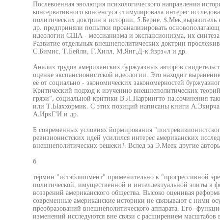
Послевоенная эволюция психологического направления исто
консервативного консенсуса стимулировала интерес исследов
политических доктрин в истории, 5.Берне, $,Мёк,выразитель 
др. предприняли попытки проанализировать основополагающ
идеологии США - мессианизма и экспансионизма, их синтеза 
Развитие отдельных внешнеполитических доктрин прослежива
С.Бимис, Т.Бейли, Г.Хилл, М,Янг,Д-к.йзрз«л и др.
Анализ трудов американских буржуазных авторов свидетельст
оценке экспансионистской идеологии. Это находит выранение
её от социально - экономических закономерностей буржуазног
Критический подход к изучению внешнеполитических теорий б
грязи", социальной критики В.Л.Паррингто-на,сочинения так
или Т.Ыаххормик. С этих позиций написаны книги А.Экирча,
А.ИркГ'И и др.
Б современных условиях йормирования "постревизионистског
ревизионистских идей усилился интерес американских исслед
внешнеполитических решеки?. Вслед за Э.Меек другие авторы
б
термин "истэблишмент" применительно к "прогрессивной эре
политической, имущественной и интеллектуальной элиты в 
воззрений американского общества. Высоко оценивая реформ
современные американские историки не связывают с ними осу
преобразований внешнеполитического аппарата. Его -функци
изменений исследуются вне связи с расширением масштабов 