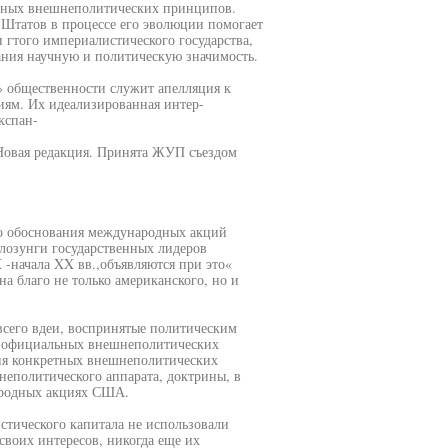
нных внешнеполитических принципов.
Штатов в процессе его эволюции помогает
гтого империалистического государства,
ания научную и политическую значимость.
 общественности служит апелляция к
ям. Их идеализированная интер-
кспан-
 Новая редакция. Принята ЖУП съездом
го обоснования международных акций
лозунги государственных лидеров
 -начала XX вв.,объявляются при это«
а благо не только американского, но и
всего вдеи, воспринятые политическим
я официальных внешнеполитических
ия конкретных внешнеполитических
еполитического аппарата, доктрины, в
ародных акциях США.
стического капитала не использовали
своих интересов, никогда еще их