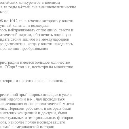
вропейских конкурентов в военном
в те годы в&таей'лие внешнеполитические
ктер.
 по 1012 гг. в течение которого у власти
рупный капитал и возведшая
лось нейтрализовать оппозицию, свести к
атической партии, обеспечить лояльную
ридать своим акциям на международной
а десятилетия, когда у власти находилась
уцественнш преобразования
ориографии имеется большое количество
ш. ССщн? тон их, несмотря на множество
ам теории и практики экспансионизма
грессивной эры" широко освещался уже в
кой идеологии на- . чал проводиться
исследования внешнеполитической мысли
день. Первыми работами, в которых были
нистских концепций и доктрин, были
еллектуальных и эмоциональных факторов
рга, наиболее полно исследовавшего
изма" в американской истории.