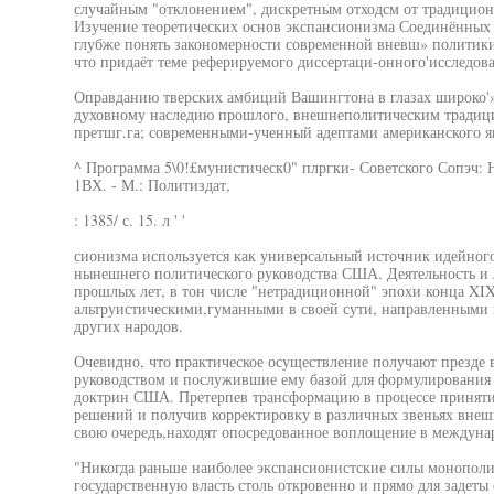
случайным "отклонением", дискретным отходсм от традицио
Изучение теоретических основ экспансионизма Соединённых 
глубже понять закономерности современной вневш» политики 
что придаёт теме реферируемого диссертаци-онного'исследов
Оправданию тверских амбиций Вашингтона в глазах широко'»
духовному наследию прошлого, внешнеполитическим традици
претшг.га; современными-ученный адептами американского я
^ Программа 5\0!£мунистическ0" плргки- Советского Сопэч:
1ВХ. - М.: Политиздат,
: 1385/ с. 15. л ' '
сионизма используется как универсальный источник идейно
нынешнего политического руководства США. Деятельность и 
прошлых лет, в тон числе "нетрадиционной" эпохи конца XIX
альтруистическими,гуманными в своей сути, направленными н
других народов.
Очевидно, что практическое осуществление получают презде 
руководством и послужившие ему базой для формулировани
доктрин США. Претерпев трансформацию в процессе принят
решений и получив корректировку в различных звеньях внешн
свою очередь,находят опосредованное воплощение в междун
"Никогда раньше наиболее экспансионистские силы монополи
государственную власть столь откровенно и прямо для задеты 