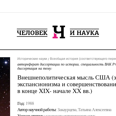
Исторические науки
Всеобщая история (соответствующего пери
автореферат диссертации по истории, специальность ВАК РФ
диссертация на тему:
Внешнеполитическая мысль США (э
экспансионизма и совершенствовани
в конце XIX- начале XX вв.)
Год:
1988
Автор научной работы:
Закаурцева, Татьяна Алексеевна
Ученая cтепень:
кандидата исторических наук