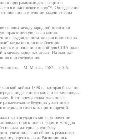
нно в программные декларации и
елается в настоящее время"^. Определение
е отношения и внешние задачи страны
тве основы международной политики
ную практическую реализацию.
нно с выдвижением экспансионистских
нные" меры по приспособлению
арата к выполнению новой для США роли
й в международных делах. Названные
онного исследования.
енность. - М.:Мысль, 1582. - с.5-6.
канской войны 1898 г., которая была, по
передел поделенного мира и ознаменовала
ву. Б это время сложилась новая
ое размежевание будущих участникоз
жимпериалистических противоречий.
альных государств мира, упрочение
лировали поиск новых форм и методов
беспечила материальную базу
ции, увеличила способность реального
сподствующего класса. Расширились