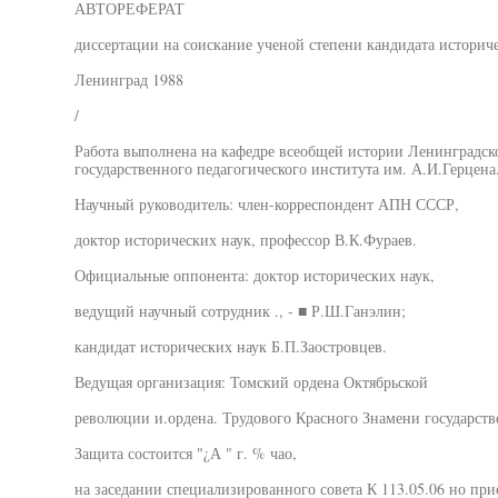
АВТОРЕФЕРАТ
диссертации на соискание ученой степени кандидата историч
Ленинград 1988
/
Работа выполнена на кафедре всеобщей истории Ленинградск
государственного педагогического института им. А.И.Герцена
Научный руководитель: член-корреспондент АПН СССР,
доктор исторических наук, профессор В.К.Фураев.
Официальные оппонента: доктор исторических наук,
ведущий научный сотрудник ., - ■ Р.Ш.Ганэлин;
кандидат исторических наук Б.П.Заостровцев.
Ведущая организация: Томский ордена Октябрьской
революции и.ордена. Трудового Красного Знамени государст
Защита состоится "¿А " г. % чао,
на заседании специализированного совета К 113.05.06 но пр