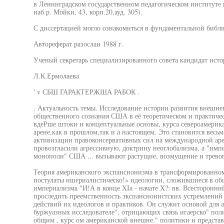
в Ленинградском государственном педагогическом институте 
наб.р. Мойки, 43, корп.20,ауд. 305).
С диссертацией могло ознакомиться в фундаментальной библи
Автореферат разослан 1988 г.
Ученый секретарь специализированного совета кандидат исто
Л.К.Ермолаева
' v СБШ ГАРАКТЕРЖША РАБОК .
. Актуальность темы. Исследование истории развития внешне
общественного сознания США в её теоретическом и практичес
вдеРше штоки и концептуальные основы, курса североамерика
арене,как в прошлом,так и а настоящем. Это становится весь
активизации правоконсервативных сил на международной ар
провозгласили агрессивную, доктрину неоглобализма, а "имп
монополи" США ... вызывают растущие, возмущение и тревог
Теория американского экспансионизма в трансформированном
постулаты ишериалистическо!» идеологии, сложившиеся в об
империализма "И!А в конце XIа - начате X?: вв. Всесторонний
проследить преемственность экспансионистских устремлений
действий их идеологов и практиков. Он служит основой для
буржуазных исследователе'', отрицающих связь игаерско" пол
общим , курс ом американской внешне." политики и предста