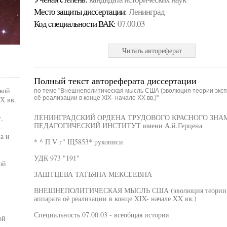
Место защиты диссертации:
Ленинград
Код cпециальности ВАК:
07.00.03
Читать автореферат
Полный текст автореферата диссертации
кой
по теме "Внешнеполитическая мысль США (эволюция теории экс
её реализации в конце XIX- начале XX вв.)"
Х вв.
ЛЕНИНГРАДСКИЙ ОРДЕНА ТРУДОВОГО КРАСНОГО ЗН
.
ПЕДАГОГИЧЕСКИЙ ИНСТИТУТ имени А.й.Герцена
а и
* ^ П V г" Щ5853* рукописи
УДК 973 "191"
ой
ЗАШТЦЕВА ТАТЬЯНА МЕКСЕЕВНА
ВНЕШНЕПОЛИТИЧЕСКАЯ МЫСЛЬ США (эволюция теории экс
аппарата оё реализации в конце XIX- начале XX вв.)
Специальность 07.00.03 - всеобщая история
ой