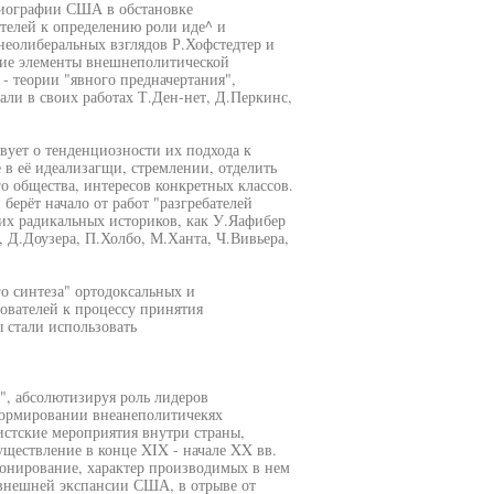
риографии США в обстановке
ателей к определению роли иде^ и
неолиберальных взглядов Р.Хофстедтер и
ие элементы внешнеполитической
- теории "явного предначертания",
ли в своих работах Т.Ден-нет, Д.Перкинс,
вует о тенденциозности их подхода к
 в её идеализагщи, стремлении, отделить
о общества, интересов конкретных классов.
ерёт начало от работ "разгребателей
их радикальных историков, как У.Яафибер
 Д.Доузера, П.Холбо, М.Ханта, Ч.Вивьера,
о синтеза" ортодоксальных и
ователей к процессу принятия
 стали использовать
", абсолютизируя роль лидеров
формировании внеанеполитичекях
истские мероприятия внутри страны,
ществление в конце XIX - начале XX вв.
онирование, характер производимых в нем
внешней экспансии США, в отрыве от