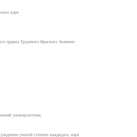
еских наук
ого ордена Трудового Красного Знамени
.
венный унивэрситетим.
исуждению ученой степени кандидата, наук