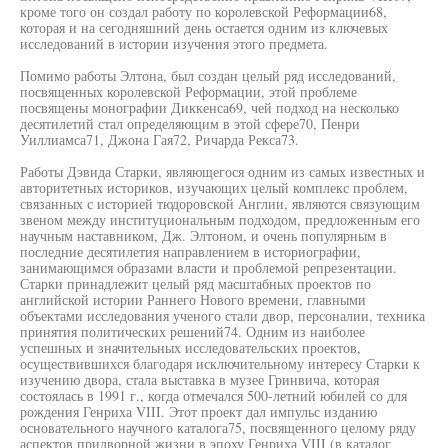
кроме того он создал работу по королевской Реформации68,
которая и на сегодняшний день остается одним из ключевых
исследований в истории изучения этого предмета.
Помимо работы Элтона, был создан целый ряд исследований,
посвященных королевской Реформации, этой проблеме
посвящены монографии Диккенса69, чей подход на несколько
десятилетий стал определяющим в этой сфере70, Пенри
Уиллиамса71, Джона Гая72, Ричарда Рекса73.
Работы Дэвида Старки, являющегося одним из самых известных и
авторитетных историков, изучающих целый комплекс проблем,
связанных с историей тюдоровской Англии, являются связующим
звеном между институциональным подходом, предложенным его
научным наставником, Дж. Элтоном, и очень популярным в
последние десятилетия направлением в историографии,
занимающимся образами власти и проблемой репрезентации.
Старки принадлежит целый ряд масштабных проектов по
английской истории Раннего Нового времени, главными
объектами исследования ученого стали двор, персоналии, техника
принятия политических решений74. Одним из наиболее
успешных и значительных исследовательских проектов,
осуществившихся благодаря исключительному интересу Старки к
изучению двора, стала выставка в музее Гринвича, которая
состоялась в 1991 г., когда отмечался 500-летний юбилей со для
рождения Генриха VIII. Этот проект дал импульс изданию
основательного научного каталога75, посвященного целому ряду
аспектов придворной жизни в эпоху Генриха VIII (в каталог