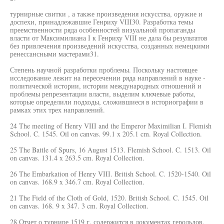
турнирные свитки , а также произведения искусства, оружие и
доспехи, принадлежавшие Генриху VIII30. Разработка темы
преемственности ряда особенностей визуальной пропаганды
власти от Максимилиана I к Генриху VIII не дала бы результатов
без привлечения произведений искусства, созданных немецкими
ренессансными мастерами31.
Степень научной разработки проблемы. Поскольку настоящее
исследование лежит на пересечении ряда направлений в науке -
политической истории, истории международных отношений и
проблемы репрезентации власти, выделим ключевые работы,
которые определили подходы, сложившиеся в историографии в
рамках этих трех направлений.
24 The meeting of Henry VIII and the Emperor Maximilian I. Flemish
School. C. 1545. Oil on canvas. 99.1 x 205.1 cm. Royal Collection.
25 The Battle of Spurs, 16 August 1513. Flemish School. C. 1513. Oil
on canvas. 131.4 x 263.5 cm. Royal Collection.
26 The Embarkation of Henry VIII. British School. C. 1520-1540. Oil
on canvas. 168.9 x 346.7 cm. Royal Collection.
21 The Field of the Cloth of Gold, 1520. British School. C. 1545. Oil
on canvas. 168. 9 x 347. 3 cm. Royal Collection.
28 Отчет о турнире 1519 г. содержится в документах герольдов,