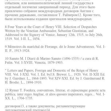
событием, или внешнеполитической линией государства в
отдельный логически завершенный период. Для этого было
привлечено собрание международных договоров Англии с
прочими державами, составленное Т. Раймером12. Кроме того,
были использованы издания оригиналов международных
8 Four Years at the Court of Henry VIII. Selection of Despatches
Written by the Venetian Ambassador, Sebastian Giustinian, and
Addressed to the Signory of Venice, January 12th, 1515, to July 26th,
1519. Vol. I-II. L„ 1854.
9 Mémoires du maréchal de Florange, dit le Jeune Adventureux. Vol. I-
II. P., 1913-1924.
10 Sanuto M. I Diarii di Marino Sanuto (1496-1533) / a cura di R.
Fulin. Vol. I-XVIII. Venezia, 1879-1903.
" Letters and Papers, Foreign and Domestic of the Reign of Henry
VIII. Vol. I-XXI. Vol. I. Ed. byJ.S. Brewer. L., 1920. Vol. II-XIII Ed.
by J. Gairdner. L„ 1864-1893. Vol XIV-XXI. Ed. by J. Gairdnerand R.
H. Brodie. L., 1894-1910.
12 Rymer T. Foedera, conventions, litterae, et cujuscunque generic acta
publica, inter reges Angliae, et alios quosuis imperators, reges... Vol. I-
XX. L., 1704-1735.
договоров13, а также документы, регламентирующие
дипломатический протокол14.