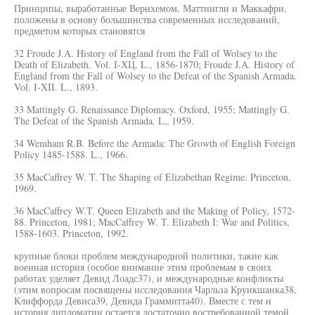
Принципы, выработанные Вернхемом, Маттингли и Маккафри,
положены в основу большинства современных исследований,
предметом которых становятся
32 Froude J.A. History of England from the Fall of Wolsey to the
Death of Elizabeth. Vol. I-ХЦ. L., 1856-1870; Froude J.A. History of
England from the Fall of Wolsey to the Defeat of the Spanish Armada.
Vol. I-XII. L., 1893.
33 Mattingly G. Renaissance Diplomacy. Oxford, 1955; Mattingly G.
The Defeat of the Spanish Armada. L„ 1959.
34 Wemham R.B. Before the Armada: The Growth of English Foreign
Policy 1485-1588. L., 1966.
35 MacCaffrey W. T. The Shaping of Elizabethan Regime. Princeton,
1969.
36 MacCaffrey W.T. Queen Elizabeth and the Making of Policy, 1572-
88. Princeton, 1981; MacCaffrey W. T. Elizabeth I: War and Politics,
1588-1603. Princeton, 1992.
крупные блоки проблем международной политики, такие как
военная история (особое внимание этим проблемам в своих
работах уделяет Девид Лоадс37), и международные конфликты
(этим вопросам посвящены исследования Чарльза Круикшанка38,
Клиффорда Девиса39, Девида Граммитта40). Вместе с тем и
история дипломатии остается достаточно востребованной темой