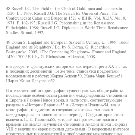
48 Russell J.C. The Field of the Cloth of Gold: men and manners in
1520. L., 1969; Russell J.G. The Search for Universal Piece: The
Conferences at Calais and Bruges in 1521 // BIHR. Vol. XLIV. №110.
1971. P. 162-193; Russell J.G. Peacemaking in the Renaissance.
Philadelphia, 1986; Russell J.G. Diplomats at Work: Three Renaissance
Studies. Stroud, 1992.
49 Doran S. England and Europe in Sixteenth Century. L., 1999; Tudor
England and its Neighbors / Ed. by S. Doran, G. Richardson.
Basingstoke, 2005, «The Contending Kingdoms». France and England,
1420-1700 / Ed. by G. Richardson. Aldershot, 2008.
интересует и французских историков как первой трети XX в., так
и последних десятилетий. Те же темы становятся предметами
исследования в работах Жоржа Асколи50, Жана-Мари Кошье51,
Шарля Жири-Делуазона52.
В отечественной историографии существуют как общие работы,
посвященные особенностям развития международных отношений
в Европе в Раннее Новое время, в частности, соответствующие
разделы в «Истории Европы»53 и «Истории Италии»54, так и
монографии, предметом исследования которых становятся
международные отношения этого периода. Среди авторов стоит
выделить Ю.Е. Ивонина55, который на протяжении долгого
времени занимался изучением отношений Англии эпохи Генриха
VIII с ведущими европейскими державами. О возросшем интересе
отечественных исследователей к проблематике международных