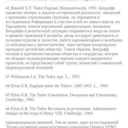
62 Bindofif S.T. Tudor England. Harmondsworth, 1950. Биндофф
проявляет интерес к анализу исторической реальности, связанной
с крупными социальными группами, он обращается к
исследованию Реформации и участию в ней не самого короля, но
Парламента, членов королевской администрации, внимание
Биндоффа к религиозной ситуации сохраняется и когда он пишет
о времени правления Елизаветы, автор исследует деятельность и
позицию пуритан и папистов, работу парламентариев и колебания
от католицизма к протестантизму, через которые неоднократно
проходило английское общество. Таким образом, Биндофф
склонен к противопоставлению общества и государства, которое
не обладает индивидуальными чертами каждого конкретного
правителя, но представляет собой группу личностей с невыпуклой
индивидуальной позицией.
63 Williamson J.A. The Tudor Age. L., 1953.
64 Elton G.R. England under the Tudors. 1485-1603. L., 1969.
65 Elton G.R. The Tudor Constitution. Documents and Commentary.
Cambridge, 1960.
66 Elton G.R. The Tudor Revolution in government. Administrative
changes in the reign of Henry VIII. Cambridge, 1969.
принципиальных решений. Тем не менее, одно из исследований
Элтона посвящено непосредственно правлению Генриха VIII67,