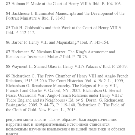
83 Holman P. Music at the Court of Henry VIII // Ibid. P. 104-106.
84 Backhouse J. Illuminated Manuscripts and the Development of the
Portrait Miniature // Ibid. P. 88-93.
85 Tait H. Goldsmiths and their Work at the Court of Henry VIII //
Ibid. P. 112-117.
86 Barber P. Henry VIII and Mapmaking// Ibid. P. 145-154.
87 Hackmann W. Nicolaus Kratzer: The King's Astronomer and
Renaissance Instrument-Maker // Ibid. P. 70-76.
88 Wayment H. Stained Glass in Henry VIII's Palaces // Ibid. P. 28-39.
89 Richardson G. The Privy Chamber of Henry VIII and Anglo-French
Relations, 1515-15 20 // The Court Historian. Vol. 4. № 2. L., 1999,
Richardson G. Renaissance Monarchy. The Reigns of Henry VIII,
Francis I and Charles V. Oxford, NY., 2002, Richardson G. Eternal
Peace, Occasional War: Anglo-French Relations under Henry VIII //
Tudor England and its Neighbours / Ed. by S. Doran, G. Richardson.
Basingstoke, 2005. P. 44-73, P. 119-140, Richardson G. The Field of
the Cloth of Gold. New Haven, L., 2013.
репрезентации власти. Таким образом, благодаря сочетанию
нарративных и изобразительных источников становится
возможным изучение взаимосвязи внешней политики и образов
власти.