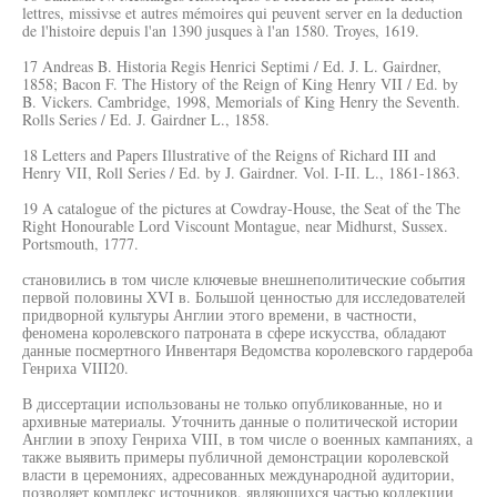
lettres, missivse et autres mémoires qui peuvent server en la deduction
de l'histoire depuis l'an 1390 jusques à l'an 1580. Troyes, 1619.
17 Andreas B. Historia Regis Henrici Septimi / Ed. J. L. Gairdner,
1858; Bacon F. The History of the Reign of King Henry VII / Ed. by
B. Vickers. Cambridge, 1998, Memorials of King Henry the Seventh.
Rolls Series / Ed. J. Gairdner L., 1858.
18 Letters and Papers Illustrative of the Reigns of Richard III and
Henry VII, Roll Series / Ed. by J. Gairdner. Vol. I-II. L., 1861-1863.
19 A catalogue of the pictures at Cowdray-House, the Seat of the The
Right Honourable Lord Viscount Montague, near Midhurst, Sussex.
Portsmouth, 1777.
становились в том числе ключевые внешнеполитические события
первой половины XVI в. Большой ценностью для исследователей
придворной культуры Англии этого времени, в частности,
феномена королевского патроната в сфере искусства, обладают
данные посмертного Инвентаря Ведомства королевского гардероба
Генриха VIII20.
В диссертации использованы не только опубликованные, но и
архивные материалы. Уточнить данные о политической истории
Англии в эпоху Генриха VIII, в том числе о военных кампаниях, а
также выявить примеры публичной демонстрации королевской
власти в церемониях, адресованных международной аудитории,
позволяет комплекс источников, являющихся частью коллекции