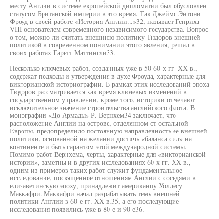
месту Англии в системе европейской дипломатии был обусловлен
статусом Британской империи в это время. Так Джеймс Энтони
Фроуд в своей работе «История Англии...»32, называет Генриха
VIII основателем современного независимого государства. Вопрос
о том, можно ли считать внешнюю политику Тюдоров внешней
политикой в современном понимании этого явления, решал в
своих работах Гаретт Маттингли33.
Несколько ключевых работ, созданных уже в 50-60-х гг. XX в.,
содержат подходы и утверждения в духе Фроуда, характерные для
викторианской историографии. В рамках этих исследований эпоха
Тюдоров рассматривается как время ключевых изменений в
государственном управлении, кроме того, историки отмечают
исключительное значение строительства английского флота. В
монографии «До Армады» Р. Вернхем34 заключает, что
расположение Англии на острове, отделенном от остальной
Европы, предопределило постоянную направленность ее внешней
политики, основанной на желании достичь «баланса сил» на
континенте и быть гарантом этой международной системы.
Помимо работ Вернхема, черты, характерные для «викторианской
истории», заметны и в других исследованиях 60-х гг. XX в.,
одним из примеров таких работ служит фундаментальное
исследование, посвященное отношениям Англии с соседями в
елизаветинскую эпоху, принадлежит американцу Уоллесу
Маккафри. Маккафри начал разрабатывать тему внешней
политики Англии в 60-е гг. XX в.35, а его последующие
исследования появились уже в 80-е и 90-е36.