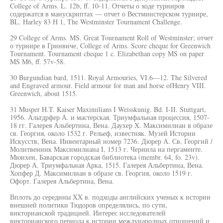
College of Arms. L. 12b, ff. 10-11. Отчеты о ходе турниров
содержатся в манускриптах — отчет о Вестминстерском турнире,
BL. Harley 83 Н 1, The Westminster Tournament Challenge.
29 College of Arms. MS. Great Tournament Roll of Westminster; отчет
о турнире в Гринвиче, College of Arms. Score cheque for Greenwich
Tournament. Tournament cheque 1 c. Elizabethan copy MS on paper
MS M6, ff. 57v-58.
30 Burgundian bard, 1511. Royal Armouries, VI.6—12. The Silvered
and Engraved armour. Field armour for man and horse ofHenry VIII.
Greenwich, about 1515.
31 Musper H.T. Kaiser Maximilians I Weisskunig. Bd. I-II. Stuttgart,
1956. Альтдрфер А. и мастерская. Триумфальная процессия, 1507-
18 гг. Галерея Альбертина, Вена. Даухер X. Максимилиан в образе
св. Георгия, около 1532 г. Рельеф, известняк. Музей Истории
Искусств, Вена. Инвентарный номер 7236. Дюрер А. Св. Георгий /
Молитвенник Максимилиана I, 1513 г. Чернила на пергаменте.
Мюнхен, Баварская городская библиотека (membr. 64, fo. 23v).
Дюрер А. Триумфальная Арка, 1515. Галерея Альбертина, Вена.
Хопфер Д. Максимилиан в образе св. Георгия, около 1519 г.
Офорт. Галерея Альбертина, Вена.
Вплоть до середины XX в. подходы английских ученых к истории
внешней политики Тюдоров определялись, по сути,
викторианской традицией. Интерес исследователей
викторианского периода к истории международных отношений и