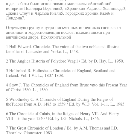
в для работы были использованы материалы «Английской
истории» Полидора Вергилия2, «Хроники» Рафаила Холиншеда3,
Джона Стоу4 и Чарльза Ризли5, городских хроник Кале6 и
Лондона7.
Отдельную группу внутри письменных источников составляют
дневники и корреспонденция послов, находившихся при
английском дворе. Исключительной
1 Hall Edward. Chronicle. The vnion of the two noble and illustre
famelies of Lancastre and Yorke. L., 1548.
2 The Anglica Historia of Polydore Vergil / Ed. by D. Hay. L., 1950.
3 Holinshed R. Holinshed's Chronicles of England, Scotland and
Ireland. Vol. I-VI. L., 1807-1808.
4 Stow J. The Chronicles of England from Brute vnto this Present Year
of Christ 1580. L., 1580.
5 Wriothesley C. A Chronicle of England During the Reigns of
theTudors from A.D. 1485 to 1559 / Ed. by W.D. Vol. 1-11. L„ 1985.
6 The Chronicle of Calais, in the Reigns of Henry VII. And Henry
VIII. To the year 1540 / Ed. by J.G. Nichols. L., 1846.
7 The Great Chronicle of London / Ed. by A.M. Thomas and I.D.
Thornley. Gloucester, 1983.