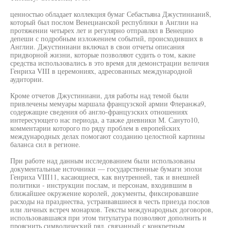
ценностью обладает коллекция бумаг Себастьяна Джустиниани8,
который был послом Венецианской республики в Англии на
протяжении четырех лет и регулярно отправлял в Венецию
депеши с подробным изложением событий, происходивших в
Англии. Джустиниани включал в свои отчеты описания
придворной жизни, которые позволяют судить о том, какие
средства использовались в это время для демонстрации величия
Генриха VIII в церемониях, адресованных международной
аудитории.
Кроме отчетов Джустиниани, для работы над темой были
привлечены мемуары маршала французской армии Флеранжа9,
содержащие сведения об англо-французских отношениях
интересующего нас периода, а также дневники М. Сануто10,
комментарии которого по ряду проблем в европейских
международных делах помогают созданию целостной картины
баланса сил в регионе.
При работе над данным исследованием были использованы
документальные источники — государственные бумаги эпохи
Генриха VIII11, касающиеся, как внутренней, так и внешней
политики - инструкции послам, и персонам, входившим в
ближайшее окружение королей, документы, фиксировавшие
расходы на празднества, устраивавшиеся в честь приезда послов
или личных встреч монархов. Тексты международных договоров,
использовавшаяся при этом титулатура позволяют дополнить и
прояснить символический ряд, связанный с конкретным