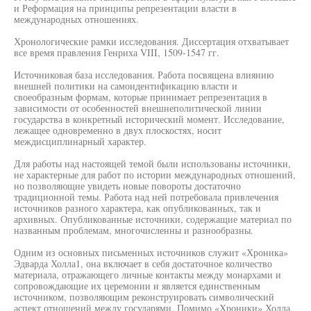
и Реформация на принципы репрезентации власти в
международных отношениях.
Хронологические рамки исследования. Диссертация отхватывает
все время правления Генриха VIII, 1509-1547 гг.
Источниковая база исследования. Работа посвящена влиянию
внешней политики на самоидентификацию власти и
своеобразным формам, которые принимает репрезентация в
зависимости от особенностей внешнеполитической линии
государства в конкретный исторический момент. Исследование,
лежащее одновременно в двух плоскостях, носит
междисциплинарный характер.
Для работы над настоящей темой были использованы источники,
не характерные для работ по истории международных отношений,
но позволяющие увидеть новые повороты достаточно
традиционной темы. Работа над ней потребовала привлечения
источников разного характера, как опубликованных, так и
архивных. Опубликованные источники, содержащие материал по
названным проблемам, многочисленны и разнообразны.
Одним из основных письменных источников служит «Хроника»
Эдварда Холла1, она включает в себя достаточное количество
материала, отражающего личные контакты между монархами и
сопровождающие их церемонии и является единственным
источником, позволяющим реконструировать символический
аспект отношений между государями. Помимо «Хроники» Холла,