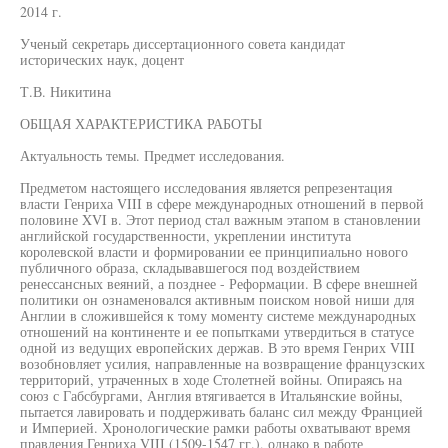
2014 г.
Ученый секретарь диссертационного совета кандидат
исторических наук, доцент
Т.В. Никитина
ОБЩАЯ ХАРАКТЕРИСТИКА РАБОТЫ
Актуальность темы. Предмет исследования.
Предметом настоящего исследования является репрезентация
власти Генриха VIII в сфере международных отношений в первой
половине XVI в. Этот период стал важным этапом в становлении
английской государственности, укреплении института
королевской власти и формировании ее принципиально нового
публичного образа, складывавшегося под воздействием
ренессансных веяний, а позднее - Реформации. В сфере внешней
политики он ознаменовался активным поиском новой ниши для
Англии в сложившейся к тому моменту системе международных
отношений на континенте и ее попытками утвердиться в статусе
одной из ведущих европейских держав. В это время Генрих VIII
возобновляет усилия, направленные на возвращение французских
территорий, утраченных в ходе Столетней войны. Опираясь на
союз с Габсбургами, Англия втягивается в Итальянские войны,
пытается лавировать и поддерживать баланс сил между Францией
и Империей. Хронологические рамки работы охватывают время
правления Генриха VIII (1509-1547 гг.), однако в работе