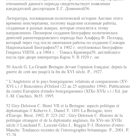
отношений данного периода свидетельствует появление
кандидатской диссертации Е.Г. Домниной56.
Литература, посвященная политической истории Англии этого
времени неисчерпаема, поэтому выделим основные работы,
созданные в разных жанрах, которые относятся к этому
направлению. Пионером создания биографии политических
деятелей раннетюдоровского периода был Альфред Ф. Поллард,
который через год после окончания работы по изданию Словаря
Национальной Биографии57 в 1902 г. опубликовал биографию
Генриха VIII58, а в 1904 г. - Томаса Кранмера59, английского
посла при дворе императора Карла V. В 1929 г. он
50 Ascoli G. La Grande Bretagne devant l'opinion française: depuis la
guerre de cent ans jusqu'à la fin du XVI siècle. P., 1927.
" L'Angleterre et le pays bourguignons: relations at comparaisons (XV-
XVI s.) // Rencontres d'Oxford (22 au 25 septembre 1994). Publications
du centre Européen d'etudes bourguignonnes (XIXe-XVIe s.) / Ed. par
J.-M. Cauchies. №35. 1995.
52 Giry-Deloison C. Henri VII et la Bretagne: aspects politique et
diplomatique // Keherve J., Daniel T. 1491 La Bretagne, terre
d'Europe. Brest, 1992. P. 223-242 ; Giry-Deloison C. Histoire de la
politique etrangere et de la diplomatie anglaises, fin XVe-mi-XVIIe
siècle // Lauchaud F., Lescent-Giles I., Ruggiu F-J. Histories d'outre-
Manche: Tendances recentes de l'istoriographis britannique. P., 2001. P.
57-78.