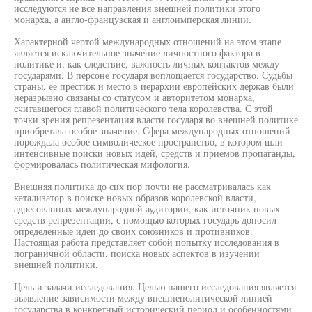
исследуются не все направления внешней политики этого
монарха, а англо-французская и англоимперская линии.
Характерной чертой международных отношений на этом этапе
является исключительное значение личностного фактора в
политике и, как следствие, важность личных контактов между
государями. В персоне государя воплощается государство. Судьбы
страны, ее престиж и место в иерархии европейских держав были
неразрывно связаны со статусом и авторитетом монарха,
считавшегося главой политического тела королевства. С этой
точки зрения репрезентация власти государя во внешней политике
приобретала особое значение. Сфера международных отношений
порождала особое символическое пространство, в котором шли
интенсивные поиски новых идей, средств и приемов пропаганды,
формировалась политическая мифология.
Внешняя политика до сих пор почти не рассматривалась как
катализатор в поиске новых образов королевской власти,
адресованных международной аудитории, как источник новых
средств репрезентации, с помощью которых государь доносил
определенные идеи до своих союзников и противников.
Настоящая работа представляет собой попытку исследования в
пограничной области, поиска новых аспектов в изучении
внешней политики.
Цель и задачи исследования. Целью нашего исследования является
выявление зависимости между внешнеполитической линией
государства в конкретный исторический период и особенностями