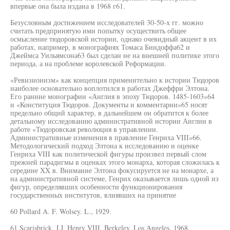
впервые она была издана в 1968 г61.
Безусловным достижением исследователей 30-50-х гг. можно
считать предпринятую ими попытку осуществить общее
осмысление тюдоровской истории, однако очевидный акцент в их
работах, например, в монографиях Томаса Биндоффа62 и
Джеймса Уильямсона63 был сделан не на внешней политике этого
периода, а на проблеме королевской Реформации.
«Ревизионизм» как концепция применительно к истории Тюдоров
наиболее основательно воплотился в работах Джеффри Элтона.
Его ранние монографии «Англия в эпоху Тюдоров. 1485-1603»64
и «Конституция Тюдоров. Документы и комментарии»65 носят
предельно общий характер, в дальнейшем он обратится к более
детальному исследованию административной истории Англии в
работе «Тюдоровская революция в управлении.
Административные изменения в правление Генриха VIII»66.
Методологический подход Элтона к исследованию и оценке
Генриха VIII как политической фигуры произвел первый слом
прежней парадигмы в оценках этого монарха, которая сложилась к
середине XX в. Внимание Элтона фокусируется не на монархе, а
на административной системе, Генрих оказывается лишь одной из
фигур, определявших особенности функционирования
государственных институтов, влиявших на принятие
60 Pollard A. F. Wolsey. L., 1929.
61 Scarisbrick. J.J. Henry VIII. Berkeley, Los Angeles, 1968.