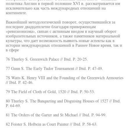
политика Англии в первой половине XVI в. рассматривается им
исключительно как часть международных отношений на
континенте.
Важнейший методологический поворот, осуществившийся за
последнее двадцатилетие благодаря приверженцам
«ревизионизма», связан с активным вводом в научный оборот
изобразительных источников, а также памятников материальной
культуры, что дает возможность выявить новые аспекты как в
истории международных отношений в Раннее Новое время, так и
в сфере
76 Thurley S. Greenwich Palace // Ibid. P. 20-25.
77 Gunn S. The Early Tudor Tournament // Ibid. P. 47-49.
7S Watts K. Henry VIII and the Founding of the Greenwich Armouries
// Ibid. P. 42-46.
79 The Field of Cloth of Gold, 1520 // Ibid. P. 50-53.
80 Thurley S. The Banqueting and Disguising Houses of 1527 // Ibid.
P. 64-69.
81 The Orders of the Garter and St Michael // Ibid. P. 94-99.
82 Foister S. Holbein as Court Painter // Ibid. P. 58-63.