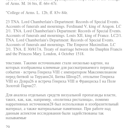
of Arms. M. 16 bis, ff. 66v-67r.
"College of Arms. L. 12b, ff. 83v-84r.
23 TNA. Lord Chamberlain's Department: Records of Special Events.
Accounts of funerals and mournings. Ferdinand V, king of Aragon. LC
2/1. TNA. Lord Chamberlain's Department: Records of Special Events.
Accounts of funerals and mournings. Louis XII, king of France. LC2/1.
TNA. Lord Chamberlain's Department: Records of Special Events.
Accounts of funerals and mournings. The Emperor Maximilian. LC
2/1. TNA. E 30/817A. Treaty of marriage between the Dauphin Francis
and the Princess Mary. London, 4 October 1518.
текстами. Такими источниками стали несколько картин, на
которых изображены ключевые для рассматриваемого периода
события - встреча Генриха VIII с императором Максимилианом
перед битвой за Теруанн24, Битва Шпор25, отплытие Генриха
VIII из Дувра26 и встреча Генриха VIII и Франциска I на Поле
Золотой Парчи27.
Для анализа отдельных средств визуальной пропаганды власти,
таких, как, как, например, «политика ристалища», помимо
нарративных источников28 был использован и изобразительный
материал, а также материальные памятники. При работе над
данным аспектом исследования были задействованы так
называемые
29