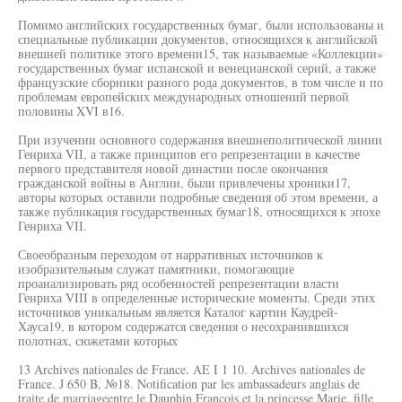
Помимо английских государственных бумаг, были использованы и
специальные публикации документов, относящихся к английской
внешней политике этого времени15, так называемые «Коллекции»
государственных бумаг испанской и венецианской серий, а также
французские сборники разного рода документов, в том числе и по
проблемам европейских международных отношений первой
половины XVI в16.
При изучении основного содержания внешнеполитической линии
Генриха VII, а также принципов его репрезентации в качестве
первого представителя новой династии после окончания
гражданской войны в Англии, были привлечены хроники17,
авторы которых оставили подробные сведения об этом времени, а
также публикация государственных бумаг18, относящихся к эпохе
Генриха VII.
Своеобразным переходом от нарративных источников к
изобразительным служат памятники, помогающие
проанализировать ряд особенностей репрезентации власти
Генриха VIII в определенные исторические моменты. Среди этих
источников уникальным является Каталог картин Каудрей-
Хауса19, в котором содержатся сведения о несохранившихся
полотнах, сюжетами которых
13 Archives nationales de France. AE I 1 10. Archives nationales de
France. J 650 B, №18. Notification par les ambassadeurs anglais de
traite de marriageentre le Dauphin François et la princesse Marie, fille