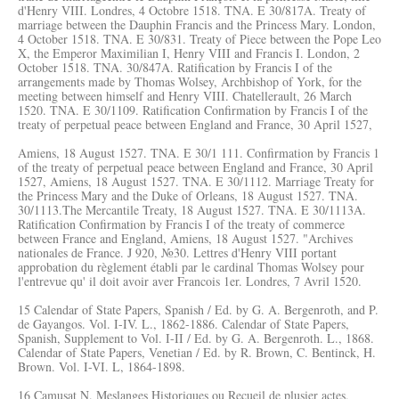
d'Henry VIII. Londres, 4 Octobre 1518. TNA. E 30/817A. Treaty of
marriage between the Dauphin Francis and the Princess Mary. London,
4 October 1518. TNA. E 30/831. Treaty of Piece between the Pope Leo
X, the Emperor Maximilian I, Henry VIII and Francis I. London, 2
October 1518. TNA. 30/847A. Ratification by Francis I of the
arrangements made by Thomas Wolsey, Archbishop of York, for the
meeting between himself and Henry VIII. Chatellerault, 26 March
1520. TNA. E 30/1109. Ratification Confirmation by Francis I of the
treaty of perpetual peace between England and France, 30 April 1527,
Amiens, 18 August 1527. TNA. E 30/1 111. Confirmation by Francis 1
of the treaty of perpetual peace between England and France, 30 April
1527, Amiens, 18 August 1527. TNA. E 30/1112. Marriage Treaty for
the Princess Mary and the Duke of Orleans, 18 August 1527. TNA.
30/1113.The Mercantile Treaty, 18 August 1527. TNA. E 30/1113A.
Ratification Confirmation by Francis I of the treaty of commerce
between France and England, Amiens, 18 August 1527. "Archives
nationales de France. J 920, №30. Lettres d'Henry VIII portant
approbation du règlement établi par le cardinal Thomas Wolsey pour
l'entrevue qu' il doit avoir aver Francois 1er. Londres, 7 Avril 1520.
15 Calendar of State Papers, Spanish / Ed. by G. A. Bergenroth, and P.
de Gayangos. Vol. I-IV. L., 1862-1886. Calendar of State Papers,
Spanish, Supplement to Vol. I-II / Ed. by G. A. Bergenroth. L., 1868.
Calendar of State Papers, Venetian / Ed. by R. Brown, C. Bentinck, H.
Brown. Vol. I-VI. L, 1864-1898.
16 Camusat N. Meslanges Historiques ou Recueil de plusier actes,