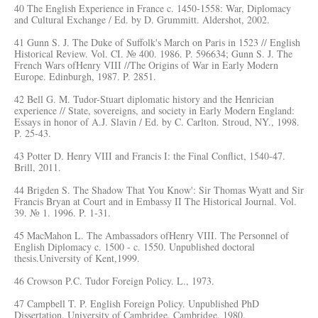
40 The English Experience in France c. 1450-1558: War, Diplomacy
and Cultural Exchange / Ed. by D. Grummitt. Aldershot, 2002.
41 Gunn S. J. The Duke of Suffolk's March on Paris in 1523 // English
Historical Review. Vol. CI. № 400. 1986. P. 596634; Gunn S. J. The
French Wars ofHenry VIII //The Origins of War in Early Modern
Europe. Edinburgh, 1987. P. 2851.
42 Bell G. M. Tudor-Stuart diplomatic history and the Henrician
experience // State, sovereigns, and society in Early Modern England:
Essays in honor of A.J. Slavin / Ed. by C. Carlton. Stroud, NY., 1998.
P. 25-43.
43 Potter D. Henry VIII and Francis I: the Final Conflict, 1540-47.
Brill, 2011.
44 Brigden S. The Shadow That You Know': Sir Thomas Wyatt and Sir
Francis Bryan at Court and in Embassy II The Historical Journal. Vol.
39. № 1. 1996. P. 1-31.
45 MacMahon L. The Ambassadors ofHenry VIII. The Personnel of
English Diplomacy c. 1500 - c. 1550. Unpublished doctoral
thesis.University of Kent,1999.
46 Crowson P.C. Tudor Foreign Policy. L., 1973.
47 Campbell T. P. English Foreign Policy. Unpublished PhD
Dissertation. University of Cambridge. Cambridge, 1980.