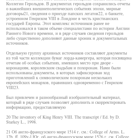
Коллегии Герольдов. В документах герольдов сохранились отчеты
о важнейших внешнеполитических событиях эпохи, мирные
договоры21, сведения о приезде папских легатов22, о банкете,
устроенном Генрихом VIII в Лондоне в честь христианских
государей Европы. Этот комплекс источников ранее не
использовался в таком объеме специалистами по истории Англии
Раннего Нового времени, и в ряде случаев сведения герольдов
либо существенно дополняют данные хроник и документальных
источников.
Отдельную группу архивных источников составляют документы
из той части коллекции бумаг лорда-камергера, которая посвящена
отчетам об особых событиях, имевших место при дворе -
коронациям, королевским свадьбам и похоронам. Нами были
использованы документы, в которых зафиксирован ход
приготовлений к символическим похоронам нескольких
европейских монархов, правивших одновременно с Генрихом
VIII23.
Был привлечен и разнообразный изобразительный материал,
который в ряде случаев позволяет дополнить и скорректировать
информацию, предоставляемую
20 The inventory of King Henry VIII. The transcript / Ed. by D.
Starkey L., 1998.
21 Об англо-французского мире 1514 г. см.: College of Arms. L.
12b, ff. 109v-l Юг, об англо-французском мире 1526 г. см. College