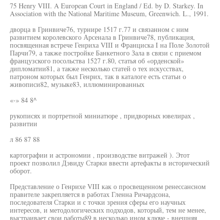
75 Henry VIII. A European Court in England / Ed. by D. Starkey. In
Association with the National Maritime Museum, Greenwich. L., 1991.
дворца в Гринвиче76, турнире 1517 г.77 и связанном с ним
развитием королевского Арсенала в Гринвиче78, публикация,
посвященная встрече Генриха VIII и Франциска I на Поле Золотой
Парчи79, а также постройке Банкетного Зала в связи с приемом
французского посольства 1527 г.80, статья об «орденской»
дипломатии81, а также несколько статей о тех искусствах,
патроном которых был Генрих, так в каталоге есть статьи о
живописи82, музыке83, иллюминированных
«-» 84 8^
рукописях и портретной миниатюре , придворных ювелирах ,
развитии
л 86 87 88
картографии и астрономии , производстве витражей ). Этот
проект позволил Дэвиду Старки ввести артефакты в исторический
оборот.
Представление о Генрихе VIII как о просвещенном ренессансном
правителе закрепляется в работах Гленна Ричардсона,
последователя Старки и с точки зрения сферы его научных
интересов, и методологических подходов, который, тем не менее,
выстраивает свои работы89 в несколько ином ключе - внешняя