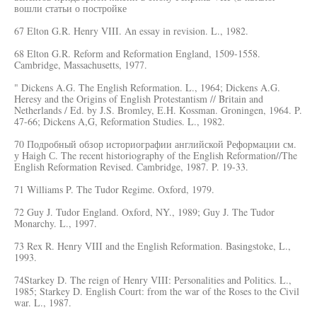
вошли статьи о постройке
67 Elton G.R. Henry VIII. An essay in revision. L., 1982.
68 Elton G.R. Reform and Reformation England, 1509-1558.
Cambridge, Massachusetts, 1977.
" Dickens A.G. The English Reformation. L., 1964; Dickens A.G.
Heresy and the Origins of English Protestantism // Britain and
Netherlands / Ed. by J.S. Bromley, E.H. Kossman. Groningen, 1964. P.
47-66; Dickens A,G, Reformation Studies. L., 1982.
70 Подробный обзор историографии английской Реформации см.
у Haigh С. The recent historiography of the English Reformation//The
English Reformation Revised. Cambridge, 1987. P. 19-33.
71 Williams P. The Tudor Regime. Oxford, 1979.
72 Guy J. Tudor England. Oxford, NY., 1989; Guy J. The Tudor
Monarchy. L., 1997.
73 Rex R. Henry VIII and the English Reformation. Basingstoke, L.,
1993.
74Starkey D. The reign of Henry VIII: Personalities and Politics. L.,
1985; Starkey D. English Court: from the war of the Roses to the Civil
war. L., 1987.