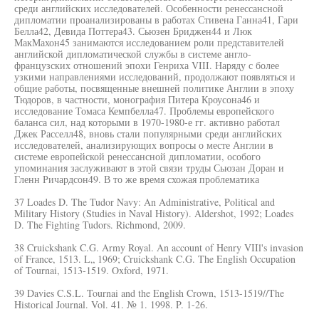
среди английских исследователей. Особенности ренессансной
дипломатии проанализированы в работах Стивена Ганна41, Гари
Белла42, Девида Поттера43. Сьюзен Бриджен44 и Люк
МакМахон45 занимаются исследованием роли представителей
английской дипломатической службы в системе англо-
французских отношений эпохи Генриха VIII. Наряду с более
узкими направлениями исследований, продолжают появляться и
общие работы, посвященные внешней политике Англии в эпоху
Тюдоров, в частности, монография Питера Кроусона46 и
исследование Томаса Кемпбелла47. Проблемы европейского
баланса сил, над которыми в 1970-1980-е гг. активно работал
Джек Расселл48, вновь стали популярными среди английских
исследователей, анализирующих вопросы о месте Англии в
системе европейской ренессансной дипломатии, особого
упоминания заслуживают в этой связи труды Сьюзан Доран и
Гленн Ричардсон49. В то же время схожая проблематика
37 Loades D. The Tudor Navy: An Administrative, Political and
Military History (Studies in Naval History). Aldershot, 1992; Loades
D. The Fighting Tudors. Richmond, 2009.
38 Cruickshank C.G. Army Royal. An account of Henry VIIl's invasion
of France, 1513. L„ 1969; Cruickshank C.G. The English Occupation
of Tournai, 1513-1519. Oxford, 1971.
39 Davies C.S.L. Tournai and the English Crown, 1513-1519//The
Historical Journal. Vol. 41. № 1. 1998. P. 1-26.