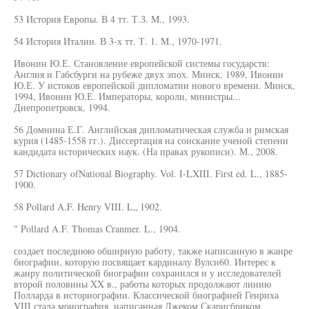
53 История Европы. В 4 тт. Т.З. M., 1993.
54 История Италии. В 3-х тт. Т. 1. M., 1970-1971.
Ивонин Ю.Е. Становление европейской системы государств:
Англия и Габсбурги на рубеже двух эпох. Минск, 1989, Ивонин
Ю.Е. У истоков европейской дипломатии нового времени. Минск,
1994, Ивонин Ю.Е. Императоры, короли, министры...
Днепропетровск, 1994.
56 Домнина Е.Г. Английская дипломатическая служба и римская
курия (1485-1558 гг.). Диссертация на соискание ученой степени
кандидата исторических наук. (На правах рукописи). М., 2008.
57 Dictionary ofNational Biography. Vol. I-LXIII. First ed. L., 1885-
1900.
58 Pollard A.F. Henry VIII. L„ 1902.
" Pollard A.F. Thomas Cranmer. L., 1904.
создает последнюю обширную работу, также написанную в жанре
биографии, которую посвящает кардиналу Вулси60. Интерес к
жанру политической биографии сохранился и у исследователей
второй половины XX в., работы которых продолжают линию
Полларда в историографии. Классической биографией Генриха
VIII стала монография, написанная Джеком Скарисбриком,