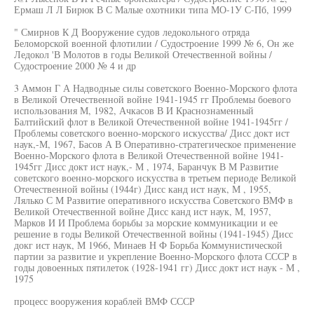
Ермаш Л Л Бирюк В С Малые охотники типа МО-1У С-Пб, 1999
" Смирнов К Д Вооружение судов ледокольного отряда
Беломорской военной флотилии / Судостроение 1999 № 6, Он же
Ледокол 'В Молотов в годы Великой Отечественной войны /
Судостроение 2000 № 4 и др
3 Аммон Г А Надводные силы советского Военно-Морского флота
в Великой Отечественной войне 1941-1945 гг Проблемы боевого
использования М, 1982, Ачкасов В И Краснознаменный
Балтийский флот в Великой Отечественной войне 1941-1945гг /
Проблемы советского военно-морского искусства/ Дисс докт ист
наук,-М, 1967, Басов А В Оперативно-стратегическое применение
Военно-Морского флота в Великой Отечественной войне 1941-
1945гг Дисс докт ист наук,- М , 1974, Баранчук В М Развитие
советского военно-морского искусства в третьем периоде Великой
Отечественной войны (1944г) Дисс канд ист наук, М , 1955,
Лялько С М Развитие оперативного искусства Советского ВМФ в
Великой Отечественной войне Дисс канд ист наук, М, 1957,
Марков И И Проблема борьбы за морские коммуникации и ее
решение в годы Великой Отечественной войны (1941-1945) Дисс
докг ист наук, М 1966, Минаев Н Ф Борьба Коммунистической
партии за развитие и укрепление Военно-Морского флота СССР в
годы довоенных пятилеток (1928-1941 гг) Дисс докт ист наук - М ,
1975
процесс вооружения кораблей ВМФ СССР