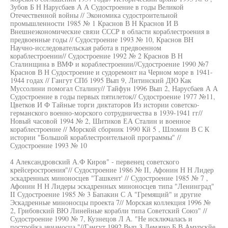
Зубов Б Н Нарусбаев А А Судостроение в годы Великой
Отечественной войны // Экономика судостроительной
промышленности 1985 № 1 Краснов В Н Краснов И В
Внешнеэкономические связи СССР в области кораблестроения в
предвоенные годы // Судостроение 1993 № 10, Краснов ВН
Научно-исследовательская работа в предвоенном
кораблестроении// Судостроение 1992 № 2 Краснов В Н
Сталинщина в ВМФ и кораблестроении//Судостроение 1990 №7
Краснов В Н Судостроение и судоремонт на Черном море в 1941-
1944 годах // Гангут СПб 1995 Вып 9, Литинский ДЮ Как
Муссолини помогал Сталину// Тайфун 1996 Вып 2, Нарусбаев А А
Судостроение в годы первых пятилеток// Судостроение 1977 №11,
Цветков И Ф Тайные торги диктаторов Из истории советско-
германского военно-морского сотрудничества в 1939-1941 гг//
Новый часовой 1994 № 2, Шитиков ЕА Сталин и военное
кораблестроение // Морской сборник 1990 Кй 5 , Шломин В С К
истории "Большой кораблестроительной программы" //
Судостроение 1993 № 10
4 Александровский А.Ф Киров" - первенец советского
крейсеростроения"// Судостроение 1986 № II, Афонин Н Н Лидер
эскадренных миноносцев "Ташкент' // Судостроение 1985 № 7 ,
Афонин Н Н Лидеры эскадренных миноносцев типа "Ленинград"
II Судостроение 1985 № 3 Бапакин С А "Гремящий" и другие
Эскадренные миноносцы проекта 7// Морская коллекция 1996 №
2, Грибовский ВЮ Линейные корабли типа Советский Союз" //
Судостроение 1990 № 7, Кузнецов Л А. "Не исключалась и
постройка авианосца "//Гангут 1992 Вып 3 Лемачко Б В Амурскйе