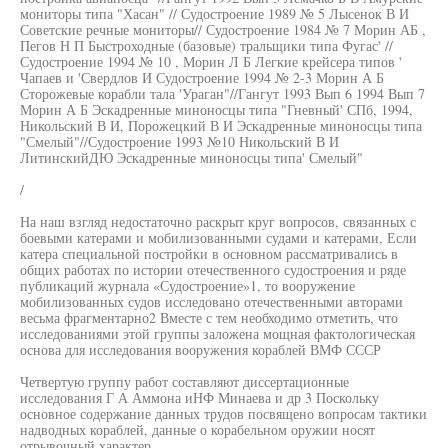
мониторы типа "Хасан" // Судостроение 1989 № 5 Лысенок В И
Советские речные мониторы// Судостроение 1984 № 7 Морин АБ ,
Пегов Н П Быстроходные (базовые) тральщики типа Фугас' //
Судостроение 1994 № 10 , Морин Л Б Легкие крейсера типов '
Чапаев и 'Свердлов И Судостроение 1994 № 2-3 Морин А Б
Сторожевые корабли тала 'Ураган"//Гангут 1993 Вып 6 1994 Вып 7
Морин А Б Эскадренные миноносцы типа "Гневный' СПб, 1994,
Никольский В И, Порожецкий В И Эскадренные миноносцы типа
"Смелый"//Судостроение 1993 №10 Никольский В И
ЛитинскийДЮ Эскадренные миноносцы типа' Смелый"
/
На наш взгляд недостаточно раскрыт круг вопросов, связанных с
боевыми катерами и мобилизованными судами и катерами, Если
катера специальной постройки в основном рассматривались в
общих работах по истории отечественного судостроения и ряде
публикаций журнала «Судостроение»1, то вооружение
мобилизованных судов исследовано отечественными авторами
весьма фрагментарно2 Вместе с тем необходимо отметить, что
исследованиями этой группы заложена мощная фактологическая
основа для исследования вооружения кораблей ВМФ СССР
Четвертую группу работ составляют диссертационные
исследования Г А Аммона иНФ Минаева и др 3 Поскольку
основное содержание данных трудов посвящено вопросам тактики
надводных кораблей, данные о корабельном оружии носят
отрывочный характер