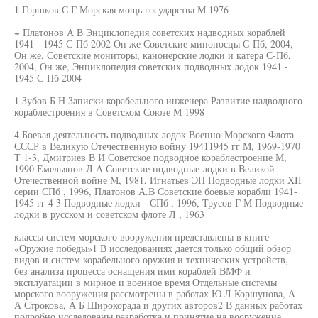
1 Горшков С Г Морская мощь государства М 1976
~ Платонов А В Энциклопедия советских надводных кораблей
1941 - 1945 С-Пб 2002 Он же Советские миноносцы С-Пб, 2004,
Он же, Советские мониторы, канонерские лодки и катера С-Пб,
2004, Он же, Энциклопедия советских подводных лодок 1941 -
1945 С-Пб 2004
1 Зубов Б Н Записки корабельного инженера Развитие надводного
кораблестроения в Советском Союзе М 1998
4 Боевая деятельность подводных лодок Военно-Морского Флота
СССР в Великую Отечественную войну 19411945 гг М, 1969-1970
Т 1-3, Дмитриев В И Советское подводное кораблестроение М,
1990 Емельянов Л А Советские подводные лодки в Великой
Отечественной войне М, 1981, Игнатьев ЭП Подводные лодки XII
серии СПб , 1996, Платонов А.В Советские боевые корабли 1941-
1945 гг 4 3 Подводные лодки - СПб , 1996, Трусов Г М Подводные
лодки в русском и советском флоте Л , 1963
классы систем морского вооружения представлены в книге
«Оружие победы»1 В исследованиях дается только общий обзор
видов и систем корабельного оружия и технических устройств,
без анализа процесса оснащения ими кораблей ВМФ и
эксплуатации в мирное и военное время Отдельные системы
морского вооружения рассмотрены в работах Ю Л Коршунова, А
А Строкова, А Б Широкорада и других авторов2 В данных работах
подробно исследованы разработка и принятие на вооружение