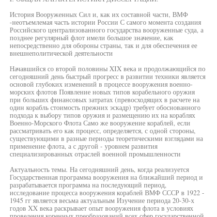
История Вооруженных Сил и, как их составной части, ВМФ
-неотъемлемая часть истории России С самого момента создания
Российского централизованного государства вооруженные суда, а
позднее регулярный флот имели большое значение, как
непосредственно для обороны страны, так и для обеспечения ее
внешнеполитической деятельности
Начавшийся со второй половины XIX века и продолжающийся по
сегодняшний день быстрый прогресс в развитии техники является
основой глубоких изменений в процессе вооружения военно-
морских флотов Появление новых типов корабельного оружия
при больших финансовых затратах (превосходящих в расчете на
один корабль стоимость прежних эскадр) требует обоснованного
подхода к выбору типов оружия и размещению их на кораблях
Военно-Морского Флота Само же вооружение кораблей, если
рассматривать его как процесс, определяется, с одной стороны,
существующими в разные периоды теоретическими взглядами на
применение флота, а с другой - уровнем развития
специализированных отраслей военной промышленности
Актуальность темы. На сегодняшний день, когда реализуется
Государственная программа вооружения на ближайший период и
разрабатывается программа на последующий период,
исследование процесса вооружения кораблей ВМФ СССР в 1922 -
1945 гг является весьма актуальным Изучение периода 20-30-х
годов XX века раскрывает опыт вооружения флота в условиях
проведения коренных преобразований всех сфер государственной