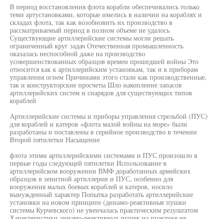
В период восстановления флота корабли обеспечивались только
теми артустановками, которые имелись в наличии на кораблях и
складах флота, так как возобновить их производство в
рассматриваемый период в полном объеме не удалось
Существующие артиллерийские системы могли решать
ограниченный круг задач Отечественная промышленность
оказалась неспособной даже на производство
усовершенствованных образцов времен прошедшей войны Это
относится как к артиллерийским установкам, так и к приборам
управления огнем Причинами этого стали как производственные,
так и конструкторские просчеты Шло накопление запасов
артиллерийских систем и снарядов для существующих типов
кораблей
Артиллерийские системы и приборы управления стрельбой (ПУС)
для кораблей и катеров «флота малой войны на море» были
разработаны и поставлены в серийное производство в течении
Второй пятилетки Насыщение
флота этими артиллерийскими системами и ПУС произошло в
первые годы следующей пятилетки Использование в
артиллерийском вооружении ВМФ доработанных армейских
образцов в зенитной артиллерии и ПУС, особенно для
вооружения малых боевых кораблей и катеров, носило
вынужденный характер Попытка разработать артиллерийские
установки на новом принципе (динамо-реактивные пушки
системы Курчевского) не увенчалась практическим результатом
Характеристики динамо-реактивных пушек на практике не