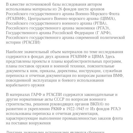
В качестве источниковой базы исследования автором
использованы материалы из 26 фондов шести архивов
Российского государственного архива Военно-Морского Флота
(РГАВМФ), Центрального Военно-морского архива (ЦВМА),
Российского государственного военного архива (РГВА),
Российского государственного архива экономики (РГАЭ),
Государственного архива Российской Федерации (Г АРФ),
Российского государственного архива современной политической
истории (РГАСПИ)
Наиболее значительный объем материалов по теме исследования
содержится в фондах двух архивов РГАВМФ и ЦВМА Здесь
представлены проекты и планы кораблестроительных программ,
планы поставок оружия и военной техники, пояснительные
документы к ним, приказы, директивы, инструкции, служебная
переписка и отчетная документация по вопросам развития ВМФ,
повседневной эксплуатации и боевого использования
корабельного оружия
В материалах ГАРФ и РГАСПИ содержатся законодательные и
другие нормативные акты СССР по вопросам военного
строительства, решения руководящих органов ВКП(б) по
развитию и укреплению РККФ в 1922-1945 гг Из фондов РГАЭ
использованы переписка и отчетная документация,
характеризующие выполнение промышленностью заказов флота
на поставки вооружения
Другими значимыми источниками являются сборники