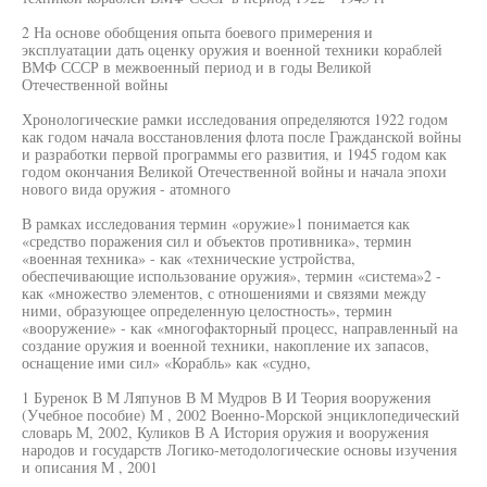
2 На основе обобщения опыта боевого примерения и
эксплуатации дать оценку оружия и военной техники кораблей
ВМФ СССР в межвоенный период и в годы Великой
Отечественной войны
Хронологические рамки исследования определяются 1922 годом
как годом начала восстановления флота после Гражданской войны
и разработки первой программы его развития, и 1945 годом как
годом окончания Великой Отечественной войны и начала эпохи
нового вида оружия - атомного
В рамках исследования термин «оружие»1 понимается как
«средство поражения сил и объектов противника», термин
«военная техника» - как «технические устройства,
обеспечивающие использование оружия», термин «система»2 -
как «множество элементов, с отношениями и связями между
ними, образующее определенную целостность», термин
«вооружение» - как «многофакторный процесс, направленный на
создание оружия и военной техники, накопление их запасов,
оснащение ими сил» «Корабль» как «судно,
1 Буренок В М Ляпунов В М Мудров В И Теория вооружения
(Учебное пособие) М , 2002 Военно-Морской энциклопедический
словарь М, 2002, Куликов В А История оружия и вооружения
народов и государств Логико-методологические основы изучения
и описания М , 2001