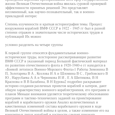
жизни Великая Отечественная война явилась суровой проверкой
эффективности принятых решений Это представляет
несомненный, как научно-познавательный, так и военно-
прикладной интерес
Степень изученности и краткая историография темы. Процесс
вооружения кораблей ВМФ СССР в 1922 - 1945 гг был в разной
степени отражен в значительном числе исторических трудов и
публикаций Их можно
условно разделить на четыре группы
К первой группе относятся фундаментальные военно-
исторические труды, всесторонне рассматривающие развитие
ВМФ СССР в указанный период Большой фактический материал
по развитию отечественного флота в 1920-1940-е гг находится в
«Боевой летописи Военно-Морского Флота»1 Работы Зимонина В
П, Золотарева В А , Козлова И А и Шломина В С , Грибовского В
Ю , Нарусбаева А А и Черникова И И , Е А Шитикова, В Н
Краснова и В В Балабина, В Н Бурова2 подробно раскрывают
историю создания различных проектов кораблей и катеров, дают
общую характеристику военного кораблестроения, его программ и
планов Меньше внимания уделяется теоретическому обоснованию
программ и тактико-технических заданий на проектирование
кораблей и корабельного оружия Анализ количественных и
качественных изменений состава корабельного оружия в ходе
Великой Отечественной войны в целом, а также изменение его на
конкретных типах кораблей в частности следует признать