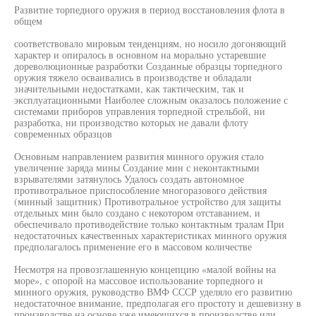
Развитие торпедного оружия в период восстановления флота в
общем
соответствовало мировым тенденциям, но носило догоняющий
характер и опиралось в основном на морально устаревшие
дореволюционные разработки Созданные образцы торпедного
оружия тяжело осваивались в производстве и обладали
значительными недостатками, как тактическим, так и
эксплуатационными Наиболее сложным оказалось положение с
системами приборов управления торпедной стрельбой, ни
разработка, ни производство которых не давали флоту
современных образцов
Основным направлением развития минного оружия стало
увеличение заряда мины Создание мин с неконтактными
взрывателями затянулось Удалось создать автономное
противотральное приспособление многоразового действия
(минный защитник) Противотральное устройство для защиты
отдельных мин было создано с некотором отставанием, и
обеспечивало противодействие только контактным тралам При
недостаточных качественных характеристиках минного оружия
предполагалось применение его в массовом количестве
Несмотря на провозглашенную концепцию «малой войны на
море», с опорой на массовое использование торпедного и
минного оружия, руководство ВМФ СССР уделяло его развитию
недостаточное внимание, предполагая его простоту и дешевизну в
производстве на основе уже имеющихся в производстве или