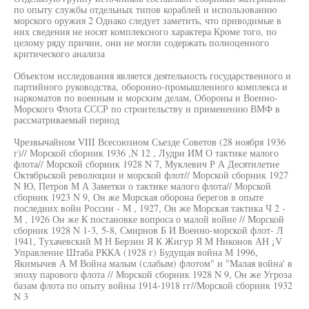
по опыту службы отдельных типов кораблей и использованию
морского оружия 2 Однако следует заметить, что приводимые в
них сведения не носят комплексного характера Кроме того, по
целому ряду причин, они не могли содержать полноценного
критического анализа
Объектом исследования является деятельность государственного и
партийного руководства, оборонно-промышленного комплекса и
наркоматов по военным и морским делам, Обороны и Военно-
Морского Флота СССР по строительству и применению ВМФ в
рассматриваемый период
Чрезвычайном VIII Всесоюзном Съезде Советов (28 ноября 1936
г)// Морской сборник 1936 ,N 12 , Лудри ИМ О тактике малого
флота// Морской сборник 1928 N 7, Муклевич Р А Десятилетие
Октябрьской революции и морской флот// Морской сборник 1927
N Ю, Петров М А Заметки о тактике малого флота// Морской
сборник 1923 N 9, Он же Морская оборона берегов в опыте
последних войн России - М , 1927, Он же Морская тактика Ч 2 -
М , 1926 Он же К постановке вопроса о малой войне // Морской
сборник 1928 N 1-3, 5-8, Смирнов Б И Военно-морской флот- Л
1941, Тухачевский М Н Берзин Я К Жигур Я М Никонов АН ¡V
Управление Штаба РККА (1928 г) Будущая война М 1996,
Якимычев А М Война малым (слабым) флотом" и "Малая война' в
эпоху парового флота // Морской сборник 1928 N 9, Он же Угроза
базам флота по опыту войны 1914-1918 гг//Морской сборник 1932
N 3