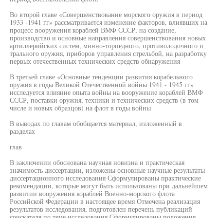
Во второй главе «Совершенствование морского оружия в период
1933 -1941 гг» рассматривается изменение факторов, влиявших на
процесс вооружения кораблей ВМФ СССР, на создание,
производство и основные направления совершенствования новых
артиллерийских систем, минно-торпедного, противолодочного и
трального оружия, приборов управления стрельбой, на разработку
первых отечественных технических средств обнаружения
В третьей главе «Основные тенденции развития корабельного
оружия в годы Великой Отечественной войны 1941 - 1945 гг»
исследуется влияние опыта войны на вооружение кораблей ВМФ
СССР, поставки оружия, техники и технических средств (в том
числе и новых образцов) на флот в годы войны
В выводах по главам обобщается материал, изложенный в
разделах
глав
В заключении обоснована научная новизна и практическая
значимость диссертации, изложены основные научные результаты
диссертационного исследования Сформулированы практические
рекомендации, которые могут быть использованы при дальнейшем
развитии вооружения кораблей Военно-морского флота
Российской Федерации в настоящее время Отмечена реализация
результатов исследования, подготовлен перечень публикаций
соискателя по теме исследования Сформулированы положения,