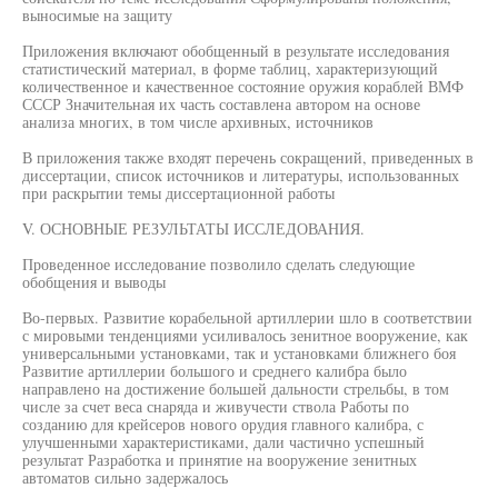
выносимые на защиту
Приложения включают обобщенный в результате исследования
статистический материал, в форме таблиц, характеризующий
количественное и качественное состояние оружия кораблей ВМФ
СССР Значительная их часть составлена автором на основе
анализа многих, в том числе архивных, источников
В приложения также входят перечень сокращений, приведенных в
диссертации, список источников и литературы, использованных
при раскрытии темы диссертационной работы
V. ОСНОВНЫЕ РЕЗУЛЬТАТЫ ИССЛЕДОВАНИЯ.
Проведенное исследование позволило сделать следующие
обобщения и выводы
Во-первых. Развитие корабельной артиллерии шло в соответствии
с мировыми тенденциями усиливалось зенитное вооружение, как
универсальными установками, так и установками ближнего боя
Развитие артиллерии большого и среднего калибра было
направлено на достижение большей дальности стрельбы, в том
числе за счет веса снаряда и живучести ствола Работы по
созданию для крейсеров нового орудия главного калибра, с
улучшенными характеристиками, дали частично успешный
результат Разработка и принятие на вооружение зенитных
автоматов сильно задержалось