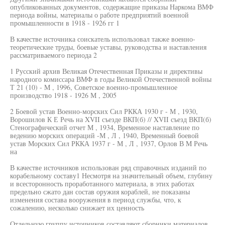
опубликованных документов, содержащие приказы Наркома ВМФ
периода войны, материалы о работе предприятий военной
промышленности в 1918 - 1926 гг 1
В качестве источника соискатель использовал также военно-
теоретические труды, боевые уставы, руководства и наставления
рассматриваемого периода 2
1 Русский архив Великая Отечественная Приказы и директивы
народного комиссара ВМФ в годы Великой Отечественной войны
Т 21 (10) - M , 1996, Советское военно-промышленное
производство 1918 - 1926 М , 2005
2 Боевой устав Военно-морских Сил РККА 1930 г - М , 1930,
Ворошилов К Е Речь на XVII съезде ВКП(б) // XVII съезд ВКП(б)
Стенографический отчет М , 1934, Временное наставление по
ведению морских операций -М , Л , 1940, Временный боевой
устав Морских Сил РККА 1937 г - М , Л , 1937, Орлов В M Речь
на
В качестве источников использован ряд справочных изданий по
корабельному составу1 Несмотря на значительный объем, глубину
и всесторонность проработанного материала, в этих работах
предельно сжато дан состав оружия кораблей, не показаны
изменения состава вооружения в период службы, что, к
сожалению, несколько снижает их ценность
Отдельную группу источников составляют сборники материалов