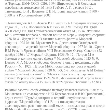
А Торпеды ВМФ СССР СПб, 1994 Широкорад А Б Советская
корабельная артиллерия М 1995 Грабарь А Г, Захаров И С ,
Тимошенко В И , Шошков Е Н История гидроакустики (1900 -
2000 гг ) Ростов-на-Дону 2002
3 Александров А П , Исаков И С Белли В А Операции подводных
лодок Л , 1933, Ворошилов К Е Речь на XVII съезде ВКП(б)//
XVII съезд ВКП(б) Стенографический отчет М , 1934, Душенов
КИК истории вопроса о "малой войне на море // Морской сборник
1928 № 4 , Лудри И М О тактике малого флота // Морской
сборник 1928 № 10, Муклевич Р А. Десятилетие Октябрьской
революции и морской флот// Морской сборник 1927 № 10 , Орлов
В М Речь на Чрезвычайном VIII Всесоюзном Съезде Советов (28
ноября 1936 г )// Морской сборник 1936 № 12 , Петров М А
Заметки о тактике малого флота // Морской сборник 1923 № 9,
Петров М А Морская оборона берегов в опыте последних войн
России - М , 1927, Петров МАК постановке вопроса о малой
войне // Морской сборник 1928 № 1-3, 5-8, Якимычев А М Война '
малым (слабым) флотом" и "Малая война' в эпоху парового
флота// Морской сборник 1928 № 9 , Якимычев А М Угроза базам
флота по опыту войны 1914-1918 гг//Морской сборник 1932 №3
Важной работой современного периода является написанная М С
Монаковым (в соавторстве с НЮ Березовским и В Ю Грибовским)
серия статей "Судьбы доктрин и теорий", опубликованных в
журнале "Морской сборник"1 В них последовательно
анализируются развитие военной мысли, взглядов на роль и место
ВМФ в общей системе Вооруженных Сил СССР, влияние