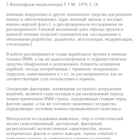
2 Философская энциклопедия Т 5 М , 1970, С 18
имеющее вооружение и другие технические средства для решения
боевых и обеспечивающих задач, военный экипаж и несущее
военно-морской флаг»1, в диссертационном исследовании не
рассматривается Типовой жизненный цикл образца оружия и
военной техники (изделия) понимается как «исследование и
обоснование разработки, разработка, эксплуатация, модернизация,
утилизация»2
В работе рассматривается только корабельное оружие и военная
техника ВМФ, а так же радиоэлектронные и гидроакустические
средства обнаружения и целеуказания Элементы оснащения
кораблей, иногда употребляемые с термином «вооружение»
(парусное, навигационное и т п), не рассматриваются, как не
соответствующие сути используемого термина
Основными факторами, влияющими на процесс вооружения
кораблей, являются существующая в рассматриваемый период
теория применения ВМФ страны, определяющая стоящие перед
флотом задачи, а так же состояние экономики государства,
определяющее состояние военно-промышленного комплекса
Методология исследования выявление, сбор и статистический
анализ (корелляционный, дисперсный, факторный,
регрессионный) количественных характеристик, анализ
исторических фактов и синтез выводов, оценка событий и
выявление причин их появления и влияния на предмет