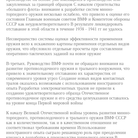
закупленных за границей образцов С началом строительства
«большого флота» внимание к разработке систем минно-
торпедного оружия несколько ослабело, что привело к оценке его
состояния Главным военным советом ВМФ и Комитетом обороны
СССР как неудовлетворительного В результате ликвидировать
отставание в этой области в течение 1938 - 1941 гг не удалось
Несовершенство системы оценки эффективности применения
оружия вело к искажению картины применения отдельных видов
оружия, что обусловило отдельные просчеты при составлении
оперативно-тактических заданий на новое оружие
В-третьих. Руководство ВМФ почти не обращало внимания на
развитие противолодочного оружия и трального вооружения, что
привело к значительному отставанию их характеристик от
современного уровня угроз Создание новых видов контактных
тралов оказалось возможным с использованием иностранного
опыта Разработки электромагнитных тралов не привели к
созданию удовлетворительного образца Отечественное
противолодочное оружие и его средства целеуказания оставалось
на уровне конца Первой мировой войны
К началу Великой Отечественной войны уровень развития минно-
торпедного, противолодочного и трального оружия ВМФ СССР
как в количественном, так и в качественном отношении не
соответствовал требованиям времени Использование
иностранного опыта сыграло решающую роль при преодолении
кризиса в разработке и производстве торпедного оружия В