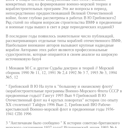
конкретных лиц на формирование военно-морской теории и
кораблестроительных программ Эти же вопросы в период,
непосредственно предшествовавший Великой Отечественной
войне, более глубоко рассмотрены в работах В Ю Грибовского2
Ряд статей по общим вопросам строительства ВМФ в предвоенные
и военные годы вышел в свет в ряде периодических изданий3
В последние годы появилось значительное число публикаций,
рассматривающих отдельные типы кораблей отечественного ВМФ,
Наибольшее внимание авторов вызывают крупные надводные
корабли Авторами этих работ являются профессиональные
судостроители, которые опираются в своем анализе на широкую
источниковую базу4
1 Монаков М С и другие Судьбы доктрин и теорий // Морской
сборник 1990 № 11, 12, 1991 № 2,4 1992 № 3 7, 1993 № 3, 1994
№5, 12
" Грибовский В Ю На пути к "большому и океанскому флоту'
(кораблестроительные программы Военно-Морского Флота СССР в
предвоенные годы)// Гангут 1995 Вып 9 Грибовский В Ю
Отечественный флот на 4 крутых поворотах" истории (по опыту
XX столетия)// Тайфун 1996 Вып 2, Грибовский ВЮ Рабоче-
крестьянский Военно-морской флот в предвоенные годы 1936-
1941 СПб 1996
3 "Англичанам было сообщено " К истории советско-британского
морского соглашения 1937 года// Исторический архив 1993 № 6 ,