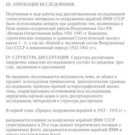
III. АПРОБАЦИЯ ИССЛЕДОВАНИЯ.
Полученные в ходе работы над диссертационным исследованием
статистические материалы по вооружению кораблей ВМФ СССР
были использованы автором при разработке тем, включенных в
План военно-исторической работы Вооруженных Сил РФ
«Великая Отечественная война 1941-1945 гг Кампании,
стратегические операции и сражения Статистический анализ»
книги 1 - 6, а так же «Боевой и численный состав Вооруженных
Сил СССР в межвоенный период (1922-1941 гг)»
IV. СТРУКТУРА ДИССЕРТАЦИИ. Структура диссертации
определена замыслом исследования и состоит из введения, трех
глав, заключения и приложений
Во введении обосновывается актуальность темы, ее объект и
предмет, используемая терминология, хронологические границы
исследования, проведен краткий историографический анализ
темы, охарактеризована источниковая база исследования,
определены научная задача и цель диссертационного
исследования, методология и структура диссертации
В первой главе «Процесс вооружения кораблей в 1922 - 1932 гг »
раскрывается влияние на вооружение кораблей ВМФ СССР
существовавших в 20-е годы военно-теоретических взглядов о
применении флота, раскрывается вооружение кораблей ВМФ в
период восстановления флота