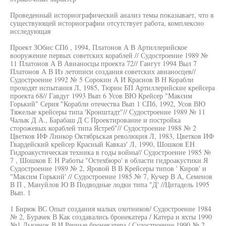
Проведенный историографический анализ темы показывает, что в
существующей историографии отсутствует работа, комплексно
исследующая
Проект ЗОбис СПб , 1994, Платонов А В Артиллерийское
вооружение первых советских кораблей // Судостроение 1989 №
11 Платонов А В Авианосцы проекта 72// Гангут 1994 Выл 7
Платонов А В Из летописи создания советских авианосцев//
Судостроение 1992 № 5 Сорокин А И Краснов В Н Корабли
проходят испытания Л, 1985, Тюрин БП Артиллерийские крейсера
проекта 68// Гавдуг 1993 Вып 6 Усов ВЮ Крейсер "Максим
Горький" Серия "Корабли отечества Вып 1 СПб, 1992, Усов ВЮ
Тяжелые крейсеры типа 'Кронштадт"// Судостроение 1989 № 11
Чалык Д А., Барабаш Д С Проектирование и постройка
сторожевых кораблей типа Ястреб"// Судостроение 1988 № 2
Цветков ИФ Линкор Октябрьская революция Л, 1983, Цветков ИФ
Гвардейский крейсер Красный Кавказ' Л, 1990, Шошков ЕН
Гидроакустическая техника в годы войны// Судостроение 1985 №
7 , Шошков Е Н Работы "Остехбюро' в области гидроакустики Я
Судостроение 1989 № 2, Яровой В В Крейсеры типов ' Киров' и
"Максим Горький' // Судостроение 1985 № 7, Кучер В А, Семенов
В П , Мануйлов Ю В Подводные лодки типа "Д' //Цитадель 1995
Вып. 1
1 Бирюк ВС Опыт создания малых охотников/ Судостроение 1984
№ 2, Бурачек В Как создавались бронекатера / Катера и яхты 1990
№1 Лысенок В И Речные бронекатера / Судостроение 1990 № 2,