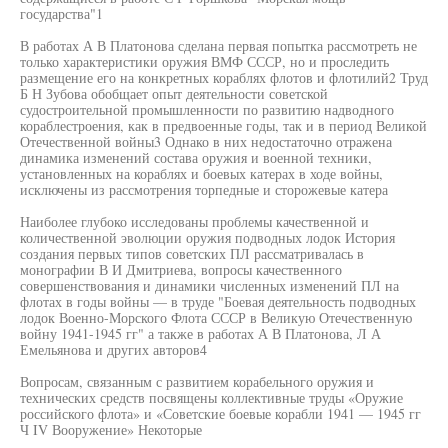
государства"1
В работах А В Платонова сделана первая попытка рассмотреть не
только характеристики оружия ВМФ СССР, но и проследить
размещение его на конкретных кораблях флотов и флотилий2 Труд
Б Н Зубова обобщает опыт деятельности советской
судостроительной промышленности по развитию надводного
кораблестроения, как в предвоенные годы, так и в период Великой
Отечественной войны3 Однако в них недостаточно отражена
динамика изменений состава оружия и военной техники,
установленных на кораблях и боевых катерах в ходе войны,
исключены из рассмотрения торпедные и сторожевые катера
Наиболее глубоко исследованы проблемы качественной и
количественной эволюции оружия подводных лодок История
создания первых типов советских ПЛ рассматривалась в
монографии В И Дмитриева, вопросы качественного
совершенствования и динамики численных изменений ПЛ на
флотах в годы войны — в труде "Боевая деятельность подводных
лодок Военно-Морского Флота СССР в Великую Отечественную
войну 1941-1945 гг" а также в работах А В Платонова, Л А
Емельянова и других авторов4
Вопросам, связанным с развитием корабельного оружия и
технических средств посвящены коллективные труды «Оружие
российского флота» и «Советские боевые корабли 1941 — 1945 гг
Ч IV Вооружение» Некоторые