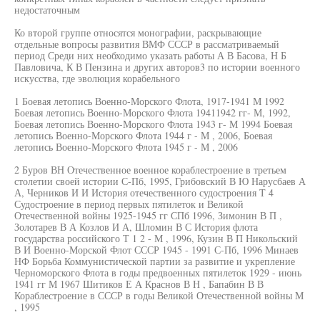
недостаточным
Ко второй группе относятся монографии, раскрывающие
отдельные вопросы развития ВМФ СССР в рассматриваемый
период Среди них необходимо указать работы А В Басова, Н Б
Павловича, К В Пензина и других авторов3 по истории военного
искусства, где эволюция корабельного
1 Боевая летопись Военно-Морского Флота, 1917-1941 М 1992
Боевая летопись Военно-Морского Флота 19411942 гг- М, 1992,
Боевая летопись Военно-Морского Флота 1943 г- М 1994 Боевая
летопись Военно-Морского Флота 1944 г - М , 2006, Боевая
летопись Военно-Морского Флота 1945 г - М , 2006
2 Буров ВН Отечественное военное кораблестроение в третьем
столетии своей истории С-Пб, 1995, Грибовский В Ю Нарусбаев А
А, Черников И И История отечественного судостроения Т 4
Судостроение в период первых пятилеток и Великой
Отечественной войны 1925-1945 гг СПб 1996, Зимонин В П ,
Золотарев В А Козлов И А, Шломин В С История флота
государства российского Т 1 2 - М , 1996, Кузин В П Никольский
В И Военно-Морской Флот СССР 1945 - 1991 С-Пб, 1996 Минаев
НФ Борьба Коммунистической партии за развитие и укрепление
Черноморского Флота в годы предвоенных пятилеток 1929 - июнь
1941 гг М 1967 Шитиков Е А Краснов В Н , Бапабин В В
Кораблестроение в СССР в годы Великой Отечественной войны М
, 1995