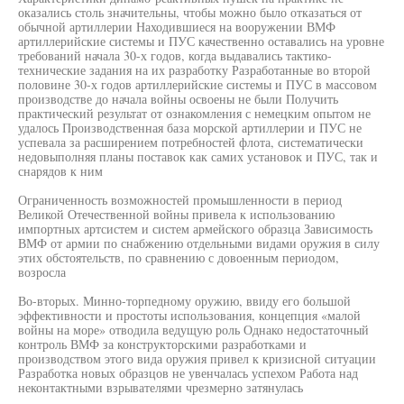
оказались столь значительны, чтобы можно было отказаться от
обычной артиллерии Находившиеся на вооружении ВМФ
артиллерийские системы и ПУС качественно оставались на уровне
требований начала 30-х годов, когда выдавались тактико-
технические задания на их разработку Разработанные во второй
половине 30-х годов артиллерийские системы и ПУС в массовом
производстве до начала войны освоены не были Получить
практический результат от ознакомления с немецким опытом не
удалось Производственная база морской артиллерии и ПУС не
успевала за расширением потребностей флота, систематически
недовыполняя планы поставок как самих установок и ПУС, так и
снарядов к ним
Ограниченность возможностей промышленности в период
Великой Отечественной войны привела к использованию
импортных артсистем и систем армейского образца Зависимость
ВМФ от армии по снабжению отдельными видами оружия в силу
этих обстоятельств, по сравнению с довоенным периодом,
возросла
Во-вторых. Минно-торпедному оружию, ввиду его большой
эффективности и простоты использования, концепция «малой
войны на море» отводила ведущую роль Однако недостаточный
контроль ВМФ за конструкторскими разработками и
производством этого вида оружия привел к кризисной ситуации
Разработка новых образцов не увенчалась успехом Работа над
неконтактными взрывателями чрезмерно затянулась