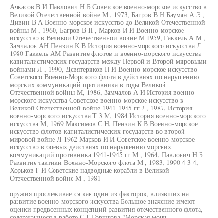
Ачкасов В И Павлович Н Б Советское военно-морское искусство в
Великой Отечественной войне М , 1973, Багров В Н Бауман А Э ,
Дивин В А Военно-морское искусство до Великой Отечественной
войны М , 1960, Багров В Н , Марков И И Военно-морское
искусство в Великой Отечественной войне М 1959, Гаккель А М ,
Замчалов АН Пензин К В История военно-морского искусства Л
1980 Гаккель АМ Развитие флотов и военно-морского искусства
капиталистических государств между Первой и Второй мировыми
войнами Л , 1990, Девятериков Н И Военно-морское искусство
Советского Военно-Морского флота в действиях по нарушению
морских коммуникаций противника в годы Великой
Отечественной войны М, 1986, Замчалов А И История военно-
морского искусства Советское военно-морское искусство в
Великой Отечественной войне 1941-1945 гг Л, 1987, История
военно-морского искусства Т 3 М, 1984 История военно-морского
искусства М, 1969 Максимов С Н, Пензин К В Военно-морское
искусство флотов капиталистических государств во второй
мировой войне Л 1962 Марков И И Советское военно-морское
искусство в боевых действиях по нарушению морских
коммуникаций противника 1941-1945 гг М , 1964, Павлович Н Б
Развитие тактики Военно-Морского флота М , 1983, 1990 4 3 4,
Хорьков Г И Советские надводные корабли в Великой
Отечественной войне М , 1981
оружия прослеживается как один из факторов, влиявших на
развитие военно-морского искусства Большое значение имеют
оценки предвоенных концепций развития отечественного флота,
содержащиеся в работе С Г Горшкова "Морская мощь