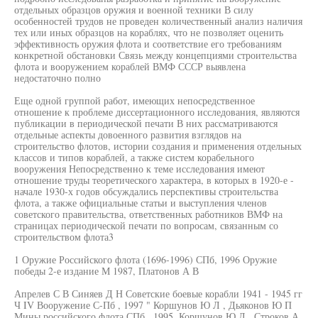
отдельных образцов оружия и военной техники В силу
особенностей трудов не проведен количественный анализ наличия
тех или иных образцов на кораблях, что не позволяет оценить
эффективность оружия флота и соответствие его требованиям
конкретной обстановки Связь между концепциями строительства
флота и вооружением кораблей ВМФ СССР выявлена
недостаточно полно
Еще одной группой работ, имеющих непосредственное
отношение к проблеме диссертационного исследования, являются
публикации в периодической печати В них рассматриваются
отдельные аспекты довоенного развития взглядов на
строительство флотов, истории создания и применения отдельных
классов и типов кораблей, а также систем корабельного
вооружения Непосредственно к теме исследования имеют
отношение труды теоретического характера, в которых в 1920-е -
начале 1930-х годов обсуждались перспективы строительства
флота, а также официальные статьи и выступления членов
советского правительства, ответственных работников ВМФ на
страницах периодической печати по вопросам, связанным со
строительством флота3
1 Оружие Российского флота (1696-1996) СПб, 1996 Оружие
победы 2-е издание М 1987, Платонов А В
Апрелев С В Синяев Д Н Советские боевые корабли 1941 - 1945 гг
Ч IV Вооружение С-Пб , 1997 " Коршунов Ю Л , Дьяконов Ю П
Мины российского флота СПб , 1995, Коршунов Ю Л , Строков А