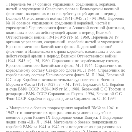
1 Перечень № 17 органов управления, соединений, кораблей,
частей и учреждений Северного флота и Беломорской военной
флотилии, входивших в состав действующей армии в период
Великой Отечественной войны (1941-1945 гг) - М 1960, Перечень
№ 18 органов управления, соединений кораблей, частей и
учреждений Черноморского флота и Азовской военной флотилии,
водивших в состав действующей армии в период Великой
Отечественной войны (1941-1945 гг)- М, 1960, Перечень № 19
органов управления, соединений, кораблей частей и учреждений
Краснознаменного Балтийского флота. Ладожской военной
флотилии и Ильменьского отряда кораблей, входивших в состав
действующей армии в период Великой Отечественной войны
(1941-1945 гг) - М, 1960, Справочник по корабельному составу
Краснознаменного Балтийского флота М Л 1944, Справочник по
корабельному составу Северного флота М, Л 1944, Справочник по
корабельному составу Черноморского флота М, Л 1944, Бережной
С С и др Корабли и вспомогательные суд советского Военно-
Морского Флота (1917-1927 гт) - М , 1981, Бережной С С Корабли
и суда ВМФ СССР 1928-1945 гг М , 1988, Бережной С С Трофеи и
репарации ВМФ СССР Справочник Якутск, 1994, Бережной С С
Флот СССР Корабли и суда ленд-лиза Справочник С-Пб,1994
~ Материалы о боевых повреждениях кораблей ВМФ за 1941 и
1942 гг и поведение их при различных условиях службы в
военное время Раздел IX Подводные лодки Выпуск 1 Подводные
лодки типа «Щ» Л , 1944, Материалы о боевых повреждениях
кораблей ВМФ за 1941 и 1942 гт и поведение их при различных
условиях службы в военное время Раздел IX Подводные лодки