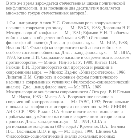
В это же время зарождается отечественная школа политической
конфликтологии, и за последние два десятилетия появляется
множество трудов отечественных авторов3.
1 См., например: Алиев У.С. Социальная роль вооружённого
насилия в современную эпоху. — М.: ВАХЗ, 1988; Доронина Н И.
Международный конфликт. — М., 1981; Ефимов H.H. Проблемы
войны и мира в общественной мысли ФРГ: (Историко-
философский анализ): Дис. ...д-ра.филос.наук. —М.: ВПА, 1988;
Иванов В.Г. Философско-социологический анализ войны как
особого состояния общества: Дис. ...канд.филос.наук. — М.: ВПА,
1990; Китаев Н.И. Социальное насилие в современном классовом
противоборстве. — Минск: Изд-во БГУ, 1980; Китаев Н.И.,
Рыбкин Е.И. Противоборство сил прогресса и реакции в
современном мире. — Минск: Изд-во «Университетское», 1986;
Липатов И.М. Сущность и основные формы политического
насилия в современных условиях: (Философско-социологический
анализ): Дис....канд.филос.наук. — М.: ВПА, 1989;
Международные конфликты современности / Отв.ред. В.И.Гатман.
— М.: Наука, 1983.; Мизер A.A. Вооруженное насилие в
современной контрреволюции. — М.: ГАВС, 1992; Региональные
и локальные конфликты: история и современность: М.: ИНИОН
АН СССР, 1989; Рыжов О.А Новое политическое мышление и
проблемы вооружённого насилия в современном историческом
процессе: Дис... канд.филос.наук. - М., 1991; США и
региональные конфликты (80-е годы) / Кременюк В.А., Беглова
Н.С., Васильков В.Ю. и др. — М.: Наука, 1990; Шинеев СБ.
Философско-социологический анализ локальных военных