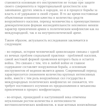
становится основным его инструментом не только при защите
своего суверенитета и территориальной целостности или
завоевании других земель и народов, но и в процессе борьбы за
власть и её удержание в своей стране. В то же время постоянные
объективные изменения качества и количества средств
вооружённого насилия, переход человечества к преимущественно
демократическим формам жизнедеятельности неизменно меняли
характер привлечения армии к политическим конфликтам как на
международной, так и на внутриполитической арене.
Таким образом, актуальность исследования заключается в
следующем:
- во-первых, история человеческой цивилизации связана с одной
из вечных проблем социальной практики - проблемой насилия,
самой жестокой формой проявления которого была и остается
война. Это связано с тем, что в любой войне ее главное
содержание составляет вооруженная борьба, а основным
инструментом её ведения является армия. Современный период
характеризуется снижением количества крупных интенсивных
войн, вместе с тем роль вооружённых сил государства в
международных политических конфликтах не снижается, что
требует постоянного изучения их предназначения и механизма
привлечения в процесс конфронтации;
- во-вторых, прошедший и наступивший века отмечены
неуклонным ростом количества и интенсивности
внутриполитических конфликтов, в ходе которых вооружённые