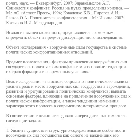
полит, наук. — Екатеринбург, 2007; Здравомыслов А.Г.
Социология конфликта: Россия на путях преодоления кризиса. —
М.: АО «Аспект Пресс», 1994; Коваленко Б.В., Пирогов А.И.,
Рыжов O.A. Политическая конфликтология. - М.: Ижица, 2002;
Котляров И.И. Международно-
Исходя из вышеизложенного, представляется возможным
определить объект и предмет диссертационного исследования.
Объект исследования - вооружённые силы государства в системе
политических конфронтационных отношений.
Предмет исследования - факторы привлечения вооружённых сил
государства к политическим конфликтам и основные тенденции
их трансформации в современных условиях.
Цель исследования - на основе социально-политического анализа
уяснить роль и место вооружённых сил государства в зарождении,
развитии и урегулировании политических конфликтов; выявить
основные факторы, влияющие на привлечение вооружённых сил к
политической конфронтации, а также тенденции изменения
характера этого процесса в современном историческом процессе.
В соответствии с целью исследования перед диссертантом стоят
следующие задачи:
1. Уяснить сущность и структурно-содержательные особенности
вооружённых сил государства как одного из важнейших его