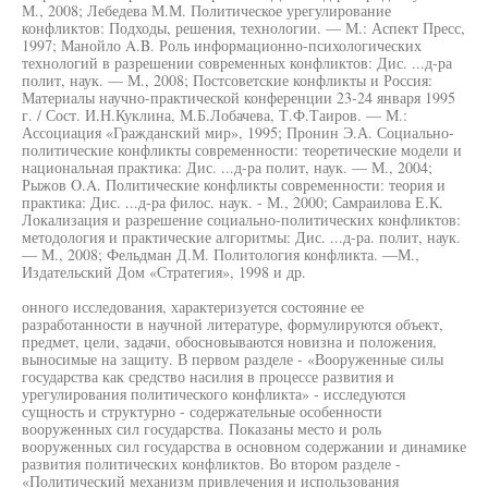
М., 2008; Лебедева М.М. Политическое урегулирование
конфликтов: Подходы, решения, технологии. — М.: Аспект Пресс,
1997; Манойло A.B. Роль информационно-психологических
технологий в разрешении современных конфликтов: Дис. ...д-ра
полит, наук. — М., 2008; Постсоветские конфликты и Россия:
Материалы научно-практической конференции 23-24 января 1995
г. / Сост. И.Н.Куклина, М.Б.Лобачева, Т.Ф.Таиров. — М.:
Ассоциация «Гражданский мир», 1995; Пронин Э.А. Социально-
политические конфликты современности: теоретические модели и
национальная практика: Дис. ...д-ра полит, наук. — М., 2004;
Рыжов O.A. Политические конфликты современности: теория и
практика: Дис. ...д-ра филос. наук. - М., 2000; Самраилова Е.К.
Локализация и разрешение социально-политических конфликтов:
методология и практические алгоритмы: Дис. ...д-ра. полит, наук.
— М., 2008; Фельдман Д.М. Политология конфликта. —М.,
Издательский Дом «Стратегия», 1998 и др.
онного исследования, характеризуется состояние ее
разработанности в научной литературе, формулируются объект,
предмет, цели, задачи, обосновываются новизна и положения,
выносимые на защиту. В первом разделе - «Вооруженные силы
государства как средство насилия в процессе развития и
урегулирования политического конфликта» - исследуются
сущность и структурно - содержательные особенности
вооруженных сил государства. Показаны место и роль
вооруженных сил государства в основном содержании и динамике
развития политических конфликтов. Во втором разделе -
«Политический механизм привлечения и использования