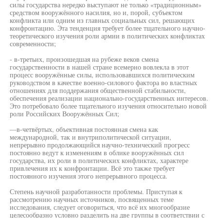
силы государства нередко выступают не только «традиционным»
средством вооружённого насилия, но и, порой, субъектом
конфликта или одним из главных социальных сил, решающих
конфронтацию. Эта тенденция требует более тщательного научно-
теоретического изучения роли армии в политических конфликтах
современности;
- в-третьих, произошедшая на рубеже веков смена
государственности в нашей стране всемерно вовлекла в этот
процесс вооружённые силы, использовавшихся политическим
руководством в качестве военно-силового фактора во властных
отношениях для поддержания общественной стабильности,
обеспечения реализации национально-государственных интересов.
Это потребовало более тщательного изучения относительно новой
роли Российских Вооружённых Сил;
—в-четвёртых, объективная постоянная смена как
международной, так и внутриполитической ситуации,
непрерывно продолжающийся научно-технический прогресс
постоянно ведут к изменениям в облике вооружённых сил
государства, их роли в политических конфликтах, характере
привлечения их к конфронтации. Всё это также требует
постоянного изучения этого непрерывного процесса.
Степень научной разработанности проблемы. Приступая к
рассмотрению научных источников, посвященных теме
исследования, следует оговориться, что всё их многообразие
целесообразно условно разделить на две группы в соответствии с