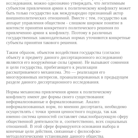
исследования, можно однозначно утверждать, что легитимным
субъектом привлечения армии к политическому конфликту может
быть только государство как международно признанный актор
внешнеполитических отношений. Вместе с тем, государство как
аппарат управления обществом - слишком широкое понятие в
контексте принятия конкретного политического решения по
привлечению армии к конфликту. Поэтому в различных
государственных законодательных нормах уточняются конкретные
субъекты принятия такового решения.
Таким образом, объектом воздействия государства (согласно
объекту и предмету данного диссертационного исследования)
являются его вооружённые силы (армия). Не вызывают сомнения
и цели государства, прибегающего к реализации
рассматриваемого механизма. Это — реализация его
многоуровневых интересов, проанализированных в предыдущем
разделе данного диссертационного исследования.
Нормы механизма привлечения армии к политическому
конфликту имеют две формы своего существования:
неформализованные и формализованные. Анализ
неформализованных норм, по мнению диссертанта, необходимо
осуществлять с точки зрения ценностного подхода, так как
именно система ценностей составляет смыслообразующую сферу
общественной деятельности и, соответственно, всех социальных
отношений. В этой сфере формируются основания выбора и
конечные цели действия, связанные с философско-
методологическими установками данного общества.