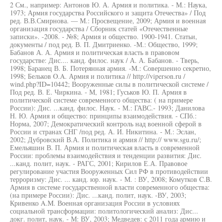
2 См., например: Антонов Ю. А. Армия и политика. - М.: Наука,
1973; Армия государства Российского и защита Отечества» / Под
ред. В.В.Смирнова. — М.: Просвещение, 2009; Армия и военная
организация государства / Сборник статей «Отечественные
записки». -2008. - №8; Армия и общество. 1900-1941. Статьи,
документы / под ред. В. П. Дмитриенко. -М.: Общество, 1999;
Бабанов А. А. Армия и политическая власть в правовом
государстве: Дис.... канд. филос. наук / А. А. Бабанов. - Тверь,
1998; Баранец В. Б. Потерянная армия. -М.: Совершенно секретно,
1998; Бельков O.A. Армия и политика // http://viperson.ru /
wind.php?ID=10442; Вооруженные силы в политической системе /
Под ред. В. Е. Чиркина. - М, 1981; Гуськов Ю. П. Армия в
политической системе современного общества: ( на примере
России): Дис. ...канд. филос. Наук. - М.: ГАВС.- 1993; Данилова
Н. Ю. Армия и общество: принципы взаимодействия. - СПб.:
Норма, 2007; Демократический контроль над военной сферой в
России и странах СНГ /под ред. А. И. Никитина. - М.: Эслан,
2002; Дубровский В.А. Политика и армия // http:// www.sgu.ru/;
Емельяшин В. П. Армия и политическая власть в современной
России: проблемы взаимодействия и тенденции развития: Дис.
...канд. полит, наук. - РАГС, 2001; Кирилов Е.А. Правовое
регулирование участия Вооруженных Сил РФ в противодействии
терроризму: Дис. ... канд. юр. наук. - М. : ВУ, 2008; Комутков C.B.
Армия в системе государственной власти современного общества:
(на примере России): Дис. ...канд. полит, наук. -ВУ, 2003;
Кривенко A.M. Военная организация России в условиях
социальной трансформации: политологический анализ: Дис...
докг. полит, наук. - М: ВУ, 2003; Медведев: с 2011 года армию и