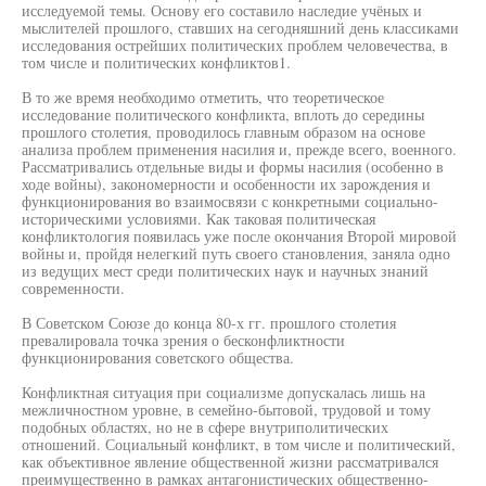
исследуемой темы. Основу его составило наследие учёных и
мыслителей прошлого, ставших на сегодняшний день классиками
исследования острейших политических проблем человечества, в
том числе и политических конфликтов1.
В то же время необходимо отметить, что теоретическое
исследование политического конфликта, вплоть до середины
прошлого столетия, проводилось главным образом на основе
анализа проблем применения насилия и, прежде всего, военного.
Рассматривались отдельные виды и формы насилия (особенно в
ходе войны), закономерности и особенности их зарождения и
функционирования во взаимосвязи с конкретными социально-
историческими условиями. Как таковая политическая
конфликтология появилась уже после окончания Второй мировой
войны и, пройдя нелегкий путь своего становления, заняла одно
из ведущих мест среди политических наук и научных знаний
современности.
В Советском Союзе до конца 80-х гг. прошлого столетия
превалировала точка зрения о бесконфликтности
функционирования советского общества.
Конфликтная ситуация при социализме допускалась лишь на
межличностном уровне, в семейно-бытовой, трудовой и тому
подобных областях, но не в сфере внутриполитических
отношений. Социальный конфликт, в том числе и политический,
как объективное явление общественной жизни рассматривался
преимущественно в рамках антагонистических общественно-