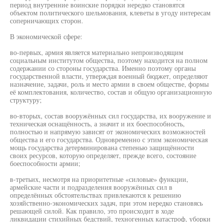
период внутренние воинские порядки нередко становятся
объектом политического шельмования, клеветы в угоду интересам
соперничающих сторон.
В экономической сфере:
во-первых, армия является материально непроизводящим
социальным институтом общества, поэтому находится на полном
содержании со стороны государства. Именно поэтому органы
государственной власти, утверждая военный бюджет, определяют
назначение, задачи, роль и место армии в своем обществе, формы
её комплектования, количество, состав и общую организационную
структуру;
во-вторых, состав вооружённых сил государства, их вооружение и
техническая оснащённость, а значит и их боеспособность,
полностью и напрямую зависят от экономических возможностей
общества и его государства. Одновременно с этим экономическая
мощь государства детерминирована степенью защищённости
своих ресурсов, которую определяет, прежде всего, состояние
боеспособности армии;
в-третьих, несмотря на приоритетные «силовые» функции,
армейские части и подразделения вооружённых сил в
определённых обстоятельствах привлекаются к решению
хозяйственно-экономических задач, при этом нередко становясь
решающей силой. Как правило, это происходит в ходе
ликвидации стихийных бедствий, техногенных катастроф, уборки