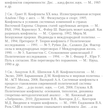
конфликтов современности: Дис. ...канд.филос.наук. — М., 1985
и др.
2 См.: Грант Н. Конфликты XX века. Иллюстрированная история:
Альбом / Пер. с англ. — М.: Физкультура и спорт, 1995;
Конфликты в условиях системных изменений в странах
Восточной Европы: Сборник статей зарубежных авторов. — М.:
РАН, 1994; Корнелиус X., Фэйер Ш. Выиграть может каждый. Как
разрешать конфликты. — М.: Стрингер, 1992; Мерль М.
Безоружные пророки. Индивиды в международной политике. —
М., 1994; Преториус Р. Теория конфликта // Политические
исследования. — 1991. — № 5; Рубин Дж., Салакюз Дж. Фактор
силы в международных переговорах // Международная жизнь. —
1990. — № 3; Хантингтон С. Столкновение цивилизаций //
Политические исследования. — 1994. — № 1; Фишер Р., Юри У.
Путь к согласию. Или переговоры без поражения. — М.: Наука,
1990 и др.
3 См.: Анцупов А.Я., Шипилов А.И. Конфликтология. — М.:
Эксмо, 2009; Барышников Д.М. Конфликты и мировая политика. -
М.: ACT Москва, 2008; Васецкий A.A. Системные конфликты в
процессе становления современной политической системы
России: Дис. ...д-ра полит, наук. — Спб, 2008; Глухова A.B.
Политические конфликты: основания, типология, динамика
(теоретико-методологический анализ) . - М.: Книжный дом
«Либроном», 2010; Дружинин В.В., Конторов Д.С., Конторов
М.Д. Введение в теорию конфликта. — М., 1989; Евдокимов В.А.
Роль СМИ в политизации социального конфликта: Дис. ...д-ра