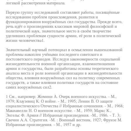
логикой рассмотрения материала.
Первую группу исследований составляют работы, посвящённые
исследованию проблем происхояедения, развития и
функционирования вооружённых сил государства. Прежде всего,
речь идёт о произведениях классиков мировой философской и
политической наук, значительное место в своём творчестве
уделивших проблемам сущности армии, её роли в политической
жизни человечества1.
Значительный научный потенциал в осмыслении вышеназванной
проблемы накоплен учёными последнего советского и
постсоветского периодов. Исследуя закономерности социальной
жизнедеятельности военной организации, взаимоотношения
армии и государства, были разработаны основы теоретического
анализа места и роли военной организации в жизнедеятельности
общества, влияния вооружённых сил на политику современных
государств, а также влияния политики государств на состояние
самих вооружённых сил2.
1 См., например: Жомини А. Очерк военного искусства. - М.,
1979; Клаузевиц К. О войне. - М., 1995; Ленин В. О защите
социалистического Отечества // Избранные сочинения. - M., 1968;
Макиавелли Н. О военном искусстве. - M., 1959; Маркс К.,
Энгельс Ф. Армия // Избранные произведения. -М., 1986. - Т. 3;
Свечин A.A. Стратегия. -М. : Военный вестник, 1927; Фрунзе М.
Избранные произведения. - М., 1957 и др.