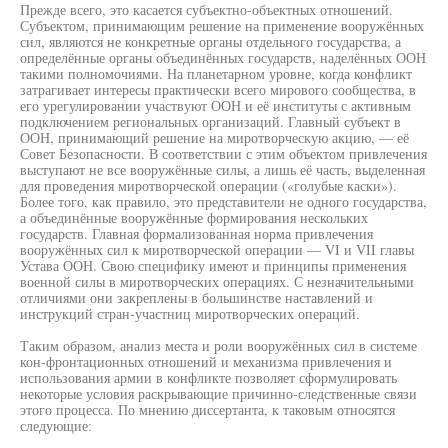
Прежде всего, это касается субъектно-объектных отношений.
Субъектом, принимающим решение на применение вооружённых
сил, являются не конкретные органы отдельного государства, а
определённые органы объединённых государств, наделённых ООН
такими полномочиями. На планетарном уровне, когда конфликт
затрагивает интересы практически всего мирового сообщества, в
его урегулировании участвуют ООН и её институты с активным
подключением региональных организаций. Главный субъект в
ООН, принимающий решение на миротворческую акцию, — её
Совет Безопасности. В соответствии с этим объектом привлечения
выступают не все вооружённые силы, а лишь её часть, выделенная
для проведения миротворческой операции («голубые каски»).
Более того, как правило, это представители не одного государства,
а объединённые вооружённые формирования нескольких
государств. Главная формализованная норма привлечения
вооружённых сил к миротворческой операции — VI и VII главы
Устава ООН. Свою специфику имеют и принципы применения
военной силы в миротворческих операциях. С незначительными
отличиями они закреплены в большинстве наставлений и
инструкций стран-участниц миротворческих операций.
Таким образом, анализ места и роли вооружённых сил в системе
кон-фронтационных отношений и механизма привлечения и
использования армии в конфликте позволяет сформулировать
некоторые условия раскрывающие причинно-следственные связи
этого процесса. По мнению диссертанта, к таковым относятся
следующие: