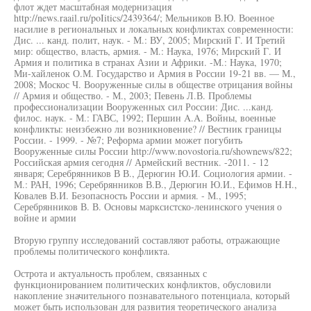
флот ждет масштабная модернизация
http://news.raail.ru/poIitics/2439364/; Мельников В.Ю. Военное
насилие в региональных и локальных конфликтах современности:
Дис. ... канд. полит, наук. - М.: ВУ, 2005; Мирский Г. И Третий
мир: общество, власть, армия. - М.: Наука, 1976; Мирский Г. И
Армия и политика в странах Азии и Африки. -М.: Наука, 1970;
Ми-хайленок О.М. Государство и Армия в России 19-21 вв. — М.,
2008; Москос Ч. Вооруженные силы в обществе отрицания войны
// Армия и общество. - М., 2003; Певень Л.В. Проблемы
профессионализации Вооруженных сил России: Дис. ...канд.
филос. наук. - М.: ГАВС, 1992; Першин A.A. Войны, военные
конфликты: неизбежно ли возникновение? // Вестник границы
России. - 1999. - №7; Реформа армии может погубить
Вооруженные силы России http://www.novostoria.ru/shownews/822;
Российская армия сегодня // Армейский вестник. -2011. - 12
января; Серебрянников В В., Дерюгин Ю.И. Социология армии. -
М.: РАН, 1996; Серебрянников В.В., Дерюгин Ю.И., Ефимов H.H.,
Ковалев В.И. Безопасность России и армия. - М., 1995;
Серебрянников В. В. Основы марксистско-ленинского учения о
войне и армии
Вторую группу исследований составляют работы, отражающие
проблемы политического конфликта.
Острота и актуальность проблем, связанных с
функционированием политических конфликтов, обусловили
накопление значительного познавательного потенциала, который
может быть использован для развития теоретического анализа