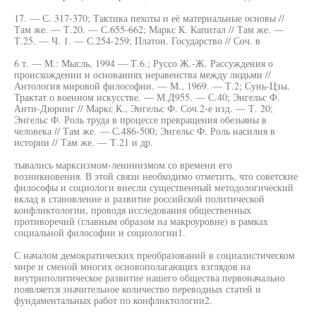
17. — С. 317-370; Тактика пехоты и её материальные основы //
Там же. — Т.20. — С.655-662; Маркс К. Капитал // Там же. —
Т.25. — Ч. 1. — С.254-259; Платон. Государство // Соч. в
6 т. — М.: Мысль, 1994 — Т.6.; Руссо Ж.-Ж. Рассуждения о
происхождении и основаниях неравенства между людьми //
Антология мировой философии. — М., 1969. — Т.2; Сунь-Цзы.
Трактат о военном искусстве. — М.Д955. — С.40; Энгельс Ф.
Анти-Дюринг // Маркс К., Энгельс Ф. Соч.2-е изд. — Т. 20;
Энгельс Ф. Роль труда в процессе превращения обезьяны в
человека // Там же. — С.486-500; Энгельс Ф. Роль насилия в
истории // Там же. — Т.21 и др.
тывались марксизмом-ленинизмом со времени его
возникновения. В этой связи необходимо отметить, что советские
философы и социологи внесли существенный методологический
вклад в становление и развитие российской политической
конфликтологии, проводя исследования общественных
противоречий (главным образом на макроуровне) в рамках
социальной философии и социологии1.
С началом демократических преобразований в социалистическом
мире и сменой многих основополагающих взглядов на
внутриполитическое развитие нашего общества первоначально
появляется значительное количество переводных статей и
фундаментальных работ по конфликтологии2.