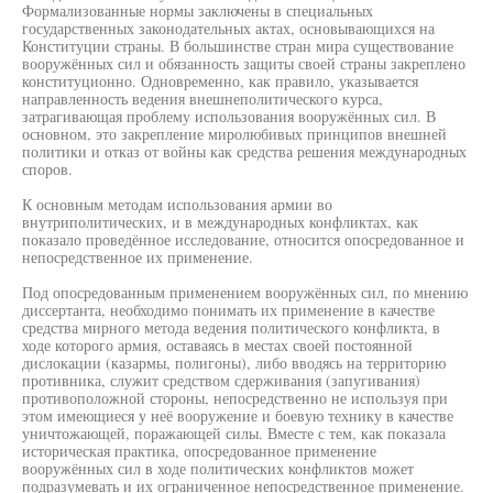
Формализованные нормы заключены в специальных
государственных законодательных актах, основывающихся на
Конституции страны. В большинстве стран мира существование
вооружённых сил и обязанность защиты своей страны закреплено
конституционно. Одновременно, как правило, указывается
направленность ведения внешнеполитического курса,
затрагивающая проблему использования вооружённых сил. В
основном, это закрепление миролюбивых принципов внешней
политики и отказ от войны как средства решения международных
споров.
К основным методам использования армии во
внутриполитических, и в международных конфликтах, как
показало проведённое исследование, относится опосредованное и
непосредственное их применение.
Под опосредованным применением вооружённых сил, по мнению
диссертанта, необходимо понимать их применение в качестве
средства мирного метода ведения политического конфликта, в
ходе которого армия, оставаясь в местах своей постоянной
дислокации (казармы, полигоны), либо вводясь на территорию
противника, служит средством сдерживания (запугивания)
противоположной стороны, непосредственно не используя при
этом имеющиеся у неё вооружение и боевую технику в качестве
уничтожающей, поражающей силы. Вместе с тем, как показала
историческая практика, опосредованное применение
вооружённых сил в ходе политических конфликтов может
подразумевать и их ограниченное непосредственное применение.