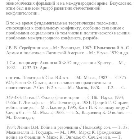
экономических формаций и на международной арене. Безусловно,
этим был нанесен ущерб развитию отечественной
конфликтологии.
В то же время фундаментальные теоретические положения,
относящиеся к социальному конфликту, особенно связанные с
проблемами социального (в том числе и политического) насилия,
проблемам международного конфликта, разраба-
/ В. В. Серебрянников. - М.: Воениздат, 1982; Шульговский А. С.
Армия и политика в Латинской Америке. - М.: Наука, 1979 и др.
1 См., например: Аквинский Ф. О подражании Христу. — М.,
1992. — С.32-35; Ари-
стотель. Политика // Соч. В 4-х т. — М.: Мысль, 1983. — С.375-
645; Бэкон Ф. Опыты, или наставления нравственные и
политические // Соч. В 2-х т. — М.: Мысль, 1978. — Т.2. — С.
349-483: Гегель Г. Философия истории. — С-Пб.: Наука, 1993;
Гоббс Т. Левиафан. — М.: Политиздат, 1981; Гроций Г. О праве
войны и мира. — М.: Ладомир, 1995; Кант И. К вечному миру //
Соч. в 6 т. — М.: Мысль, 1966. — Т.6.; Клаузевиц К. О войне. —
М.: Воениздат,
1934; Ленин В.И. Война и революция // Полн.собр.соч. — Т. 38;
Макиавелли Н. Государь. — М., 1990; Маркс К. Гражданская
война во Франции // Маркс К., Энгельс Ф. Соч.2-е изд. — Т.