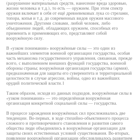
(разрушение материальных средств, нанесение вреда здоровью,
жизни человека и т.д.), то есть — оружием. При этом спектр
оружия включает в себя от ещё древневековых лука со стрелами,
топора, копья и т.д. до современных видов оружия массового
уничтожения. Другими словами, любой человек, либо
объединение людей, обладающих оружием, способных его
применить и применяющих его, представляют собой
вооружённую силу.
В «узком понимании» вооружённые силы — это один из
важнейших элементов военной организации государства, особая
часть механизма государственного управления, связанная, прежде
всего, с выполнением внешних функций государства, военной
обороны страны; вооружённая организация государства (армия),
предназначенная для защиты его суверенитета и территориальной
целостности в случае агрессии, войны, одно из важнейших
орудий политической власти.1
Таким образом, исходя из данных подходов, вооружённые силы в
«узком понимании» — это определённая вооружённая
организация конкретной социальной силы — государства.
В процессе зарождения вооружённых сил прослеживались две
тенденции. Во-первых, в ходе стихийно-объективного процесса
сложного и противоречивого становления и развития самого
общества люди объединялись в вооружённые организации для
защиты своих естественных условий существования. Во-вторых,
появление вооружённой организации обусловливалось развитием