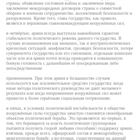
страны; объявление состояния войны и заключение мира;
заключение международных договоров страны о совместной
обороне и военном сотрудничестве, коллективной безопасности и
разоружении. Кроме того, глава государства, как правило,
является и верховным главнокомандующим вооружённых сил;
в-четвёртых, армия всегда выступала важнейшим гарантом
стабильности политического режима данного государства. В
случаях возникновения как внешних, так и внутриполитических
кризисных ситуаций, конфликтов, грозящих безопасности, потере
суверенитета государства или его союзников, отдельные воинские
части или вся армия почти всегда приводятся в повышенную
боевую готовность с дальнейшим её опосредованным либо
непосредственным
применением. При этом армия в большинстве случаев
используется как исключительное средство государства: когда
иные методы политического руководства не дают желаемого
результата или когда неприменение вооружённых сил может
привести к более серьёзным социальным потрясениям;
в-пятых, в условиях политической нестабильности в обществе
вооружённые силы государства зачастую становятся своеобразным
объектом политической борьбы. Это проявляется: во-первых, в
том, что борющиеся за власть политические группировки
пытаются получить (порой любыми способами) поддержку армии,
втягивая, прежде всего, офицерский состав в межпартийную,
межгрупповую борьбу; а во-вторых, существующие на данный