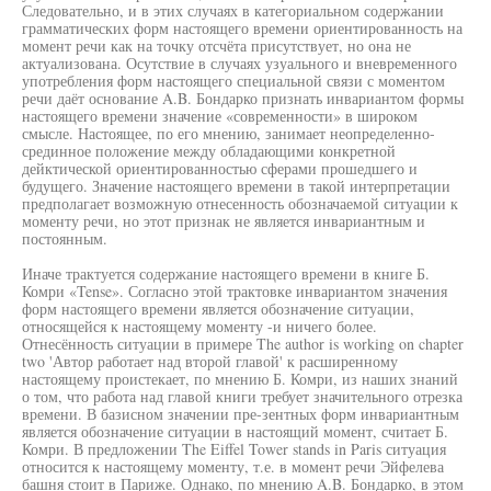
Следовательно, и в этих случаях в категориальном содержании
грамматических форм настоящего времени ориентированность на
момент речи как на точку отсчёта присутствует, но она не
актуализована. Осутствие в случаях узуального и вневременного
употребления форм настоящего специальной связи с моментом
речи даёт основание A.B. Бондарко признать инвариантом формы
настоящего времени значение «современности» в широком
смысле. Настоящее, по его мнению, занимает неопределенно-
срединное положение между обладающими конкретной
дейктической ориентированностью сферами прошедшего и
будущего. Значение настоящего времени в такой интерпретации
предполагает возможную отнесенность обозначаемой ситуации к
моменту речи, но этот признак не является инвариантным и
постоянным.
Иначе трактуется содержание настоящего времени в книге Б.
Комри «Tense». Согласно этой трактовке инвариантом значения
форм настоящего времени является обозначение ситуации,
относящейся к настоящему моменту -и ничего более.
Отнесённость ситуации в примере The author is working on chapter
two 'Автор работает над второй главой' к расширенному
настоящему проистекает, по мнению Б. Комри, из наших знаний
о том, что работа над главой книги требует значительного отрезка
времени. В базисном значении пре-зентных форм инвариантным
является обозначение ситуации в настоящий момент, считает Б.
Комри. В предложении The Eiffel Tower stands in Paris ситуация
относится к настоящему моменту, т.е. в момент речи Эйфелева
башня стоит в Париже. Однако, по мнению A.B. Бондарко, в этом