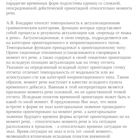
парадигме временных форм подсистемы единиц со сложной,
опосредованной дейктической ориентацией относительно момента
речи.
A.B. Бондарко относит темпоральность к актуализационным
грамматическим категориям, функции которых представляют
собой процессы и результаты актуализации как «перехода от языка
к речи». Актуализационные, в свою очередь, подразделяются им
на категории ориентационного и неориентационного типов.
Темпоральные функции принадлежат к ориентационному типу.
Ориен-тационные отношения устанавливаются говорящим в
момент его речи, а также содержат в своей семантике ориентацию
на исходную позицию актуализации как на точку отсчета.
Указание на определенный исходный пункт ориентации (точку
отсчета) отличает темпоральность от модальности или же
аспектуально-сти как категорий неориентационного типа. Таким
образом, момент речи выступает в качестве исходного пункта
временного дейксиса. Важным в этой интерпретации является
признание момента речи основной, но не единственной точкой
отсчета. Исходным пунктом временной ориентации может быть и
какой-то иной момент. В предложении Яне знал, что меня
встретят в форме не знал категориальное значение прошедшего
времени ориентировано на момент речи, а категориальное
значение будущего времени формы встретят ориентировано не на
момент речи, - относительно момента речи и эта ситуация
расположена в прошлом, - а относительно времени ситуации не
знал. Время ситуации не знал и есть тот «иной момент»,
являющийся вторичным исходным пунктом временной