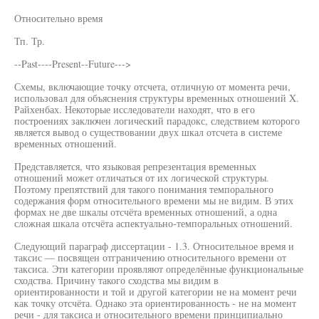
Относительно время
Тп. Тр.
--Past----Present--Future--->
Схемы, включающие точку отсчета, отличную от момента речи,
использовал для объяснения структуры временных отношений X.
Райхенбах. Некоторые исследователи находят, что в его
построениях заключен логический парадокс, следствием которого
является вывод о существовании двух шкал отсчета в системе
временных отношений.
Представляется, что языковая репрезентация временных
отношений может отличаться от их логической структуры.
Поэтому препятствий для такого понимания темпорального
содержания форм относительного времени мы не видим. В этих
формах не две шкалы отсчёта временных отношений, а одна
сложная шкала отсчёта аспектуально-темпоральных отношений.
Следующий параграф диссертации - 1.3. Относительное время и
таксис — посвящен отграничению относительного времени от
таксиса. Эти категории проявляют определённые функциональные
сходства. Причину такого сходства мы видим в
ориентированности и той и другой категории не на момент речи
как точку отсчёта. Однако эта ориентированность - не на момент
речи - для таксиса и относительного времени принципиально