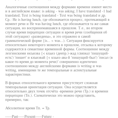
Аналогичные соотношения между формами времени имеют место
и в английском языке: is asking - was asking; I have translated -1 had
translated; Text is being translated - Text was being translated и др.
Ср.: He is having lunch, где обозначается процесс, протекающий в
момент речи и Не was having lunch, где обозначается та же самая
ситуация, но воспринимавшаяся в прошлом. Т.е., во втором
случае время перцепции ситуации и время речи (сообщения об
этой ситуации) «разведены», и это отражено в самой
грамматической форме {is... ~ was...). Ситуация фиксируется
относительно некоторого момента в прошлом, отсылка к которому
содержится в семантике временной формы. Соотношение между
лезгинскими юсьизва {< кхьиз (деепр.)-жад (связка) 'пишущий-
есть') 'пишет' и кхъизвай {< кхьиз-ава-й 'пишущий-был') 'писал (в
какое-то время до момента речи)' совершенно идентично
соотношению между английскими формами is writing и was
writing, имеющими те же темпоральные и аспектуальные
характеристики.
В формах относительного времени присутствует сложная
темпоральная ориентация ситуации. Она осуществляется
относительно двух точек отсчёта -времени речи (Тр.) и времени
перцепции (Тп.). Схематически это можно представить,
примерно, так:
Абсолютное время Тп. = Тр.
-----Past-----Present-----Future -