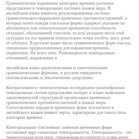
Грамматическое выражение категории времени различно
представлено в темпоральных системах языков мира. В
английском языке имеются детализированные системы
грамматического выражения временных противопоставлений, в
которых почти каждая глагольная форма содержит указание на
абсолютную или относительную временную отнесённость
ситуации, обозначаемой глаголом, то есть указание места этой
ситуации на оси времени относительно точки отсчёта, англ. point
of reference. В русском языке число грамматических форм глагола,
специально предназначенных для выражения времени,
ограничено. Их всего пять. Разновидности темпоральных
отношений, выражаемых в
английском языке аналитическими и синтетическими
грамматическими формами, в русском передаются
синтаксическими и лексическими средствами.
Контрастивное и типологическое исследование разнообразных
темпоральных систем представляет интерес в плане выявления
закономерностей структурной организации временных
грамматических противопоставлений в языках мира.
Сопоставление парадигм временных форм лезгинского и
английского языков выявит черты, характерные для такого типа
категории времени.
Категориальные (системные) значения временных форм
составляют ядро семантики темпоральности. Темпоральность - это
семантическая категория, отражающая восприятие и осмысление