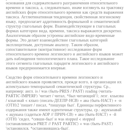
основания для содержательного разграничения относительного
времени и таксиса, а, следовательно, иначе взглянуть на трактовку
английских форм относительного времени как средств выражения
таксиса. Агглютинативная тенденция, свойственная лезгинскому
языку, предполагает аддитивность формальной и семантической
структур глагольных форм. Взаимодействующие в глагольных
формах категории вида, времени, таксиса выражаются дискретно.
Аналогичным образом устроены английские видо-временные
формы. Это делает взаимодействие глагольных категорий
эксплицитным, доступным анализу. Таким образом,
сопоставительное (контрастивное) исследование форм
относительного времени лезгинского и английского языков может
дать наблюдения типологического плана. Такое исследование
этого сегмента глагольных парадигм лезгинского и английского
языков предпринимается впервые.
Сходство форм относительного времени лезгинского и
английского языков проявляется, прежде всего, в организации их
аспектуально-темпоральной семантической структуры. Ср.,
например: англ. is / was (быть-PRES / PAST) reading (читать-
PARTIC-IMPERF) 'читает / читал, *был читающий'1; лезг. кхьизва
/ кхьизвай < кхъиз (писать-ДЕЕПР-НСВ) + ава (быть-НАСТ) + -н
(ОТН)2 'пишет / писал, *пишущи был'. Единицы перфективного
содержания также имеют идентичные структуры, ср.: ацукънавай
< ацукьна (садиться-АОР // ПРИЧ-СВ) + ава (быть-НАСТ) + -й
(ОТН) 'сидел, *севши-был' и was stopped < stopped
(останавливаться-PRET // PAST PARTIC) + was (быть-PAST)
'остановился, *остановившись-был'.