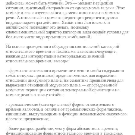
дейксиса» может быть уточнён. Это — момент перцепции
ситуации, мыслимый отстранённо от самого момента речи. Этот
момент и локализуется на оси времени относительно момента
речи. А относительно момента перцепции репрезентируются
видовые параметры действия. Языки типа лезгинского и
английского позволяют это делать, поскольку
словоизменительный характер категории вида создаёт условия для
большего числа видо-временных комбинаций.
На основе проведенного обсуждения соотношений категорий
относительного времени и таксиса мы выносим следующие,
важные для интерпретации категориальных значений
относительного времени, выводы:
- формы относительного времени не имеют в своём содержании
семантических признаков, предназначенных для выражения
отношений диктумного плана; их семантика предназначена для
выражения отношений модусного плана — опосредованной
моментом перцепции ситуации темпоральной ориентации на
момент речи как точку отсчёта;
- грамматические (категориальные) формы относительного
времени являются, в отличие от грамматических форм таксиса,
единицами, выступающими в функции независимого сказуемого
простого предложения;
- более распространённое, чем у форм абсолютного времени,
функционирование форм относительного времени в таксисных