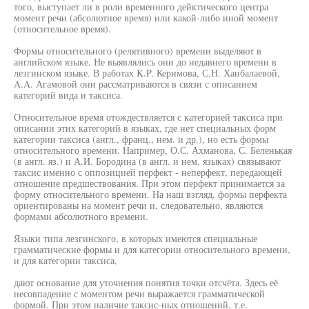
того, выступает ли в роли временного дейктического центра
момент речи (абсолютное время) или какой-либо иной момент
(относительное время).
Формы относительного (релятивного) времени выделяют в
английском языке. Не выявлялись они до недавнего времени в
лезгинском языке. В работах K.P. Керимова, С.Н. Ханбалаевой,
A.A. Агамовой они рассматриваются в связи с описанием
категорий вида и таксиса.
Относительное время отождествляется с категорией таксиса при
описании этих категорий в языках, где нет специальных форм
категории таксиса (англ., франц., нем. и др.), но есть формы
относительного времени. Например, О.С. Ахманова, С. Беленькая
(в англ. яз.) и А.И. Бородина (в англ. и нем. языках) связывают
таксис именно с оппозицией перфект - неперфект, передающей
отношение предшествования. При этом перфект принимается за
форму относительного времени. На наш взгляд, формы перфекта
ориентированы на момент речи и, следовательно, являются
формами абсолютного времени.
Языки типа лезгинского, в которых имеются специальные
грамматические формы и для категории относительного времени,
и для категории таксиса,
дают основание для уточнения понятия точки отсчёта. Здесь её
несовпадение с моментом речи выражается грамматической
формой. При этом наличие таксис-ных отношений, т.е.