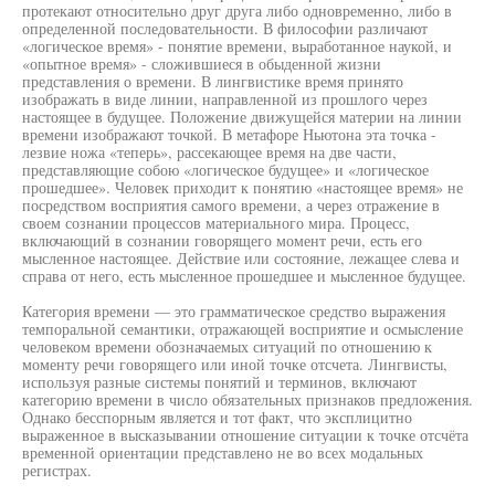
протекают относительно друг друга либо одновременно, либо в
определенной последовательности. В философии различают
«логическое время» - понятие времени, выработанное наукой, и
«опытное время» - сложившиеся в обыденной жизни
представления о времени. В лингвистике время принято
изображать в виде линии, направленной из прошлого через
настоящее в будущее. Положение движущейся материи на линии
времени изображают точкой. В метафоре Ньютона эта точка -
лезвие ножа «теперь», рассекающее время на две части,
представляющие собою «логическое будущее» и «логическое
прошедшее». Человек приходит к понятию «настоящее время» не
посредством восприятия самого времени, а через отражение в
своем сознании процессов материального мира. Процесс,
включающий в сознании говорящего момент речи, есть его
мысленное настоящее. Действие или состояние, лежащее слева и
справа от него, есть мысленное прошедшее и мысленное будущее.
Категория времени — это грамматическое средство выражения
темпоральной семантики, отражающей восприятие и осмысление
человеком времени обозначаемых ситуаций по отношению к
моменту речи говорящего или иной точке отсчета. Лингвисты,
используя разные системы понятий и терминов, включают
категорию времени в число обязательных признаков предложения.
Однако бесспорным является и тот факт, что эксплицитно
выраженное в высказывании отношение ситуации к точке отсчёта
временной ориентации представлено не во всех модальных
регистрах.