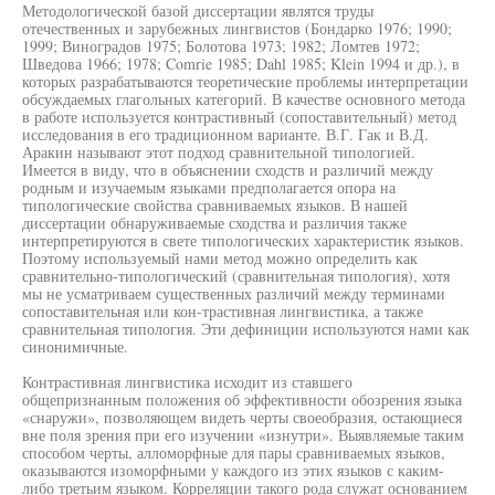
Методологической базой диссертации являтся труды
отечественных и зарубежных лингвистов (Бондарко 1976; 1990;
1999; Виноградов 1975; Болотова 1973; 1982; Ломтев 1972;
Шведова 1966; 1978; Comrie 1985; Dahl 1985; Klein 1994 и др.), в
которых разрабатываются теоретические проблемы интерпретации
обсуждаемых глагольных категорий. В качестве основного метода
в работе используется контрастивный (сопоставительный) метод
исследования в его традиционном варианте. В.Г. Гак и В.Д.
Аракин называют этот подход сравнительной типологией.
Имеется в виду, что в объяснении сходств и различий между
родным и изучаемым языками предполагается опора на
типологические свойства сравниваемых языков. В нашей
диссертации обнаруживаемые сходства и различия также
интерпретируются в свете типологических характеристик языков.
Поэтому используемый нами метод можно определить как
сравнительно-типологический (сравнительная типология), хотя
мы не усматриваем существенных различий между терминами
сопоставительная или кон-трастивная лингвистика, а также
сравнительная типология. Эти дефиниции используются нами как
синонимичные.
Контрастивная лингвистика исходит из ставшего
общепризнанным положения об эффективности обозрения языка
«снаружи», позволяющем видеть черты своеобразия, остающиеся
вне поля зрения при его изучении «изнутри». Выявляемые таким
способом черты, алломорфные для пары сравниваемых языков,
оказываются изоморфными у каждого из этих языков с каким-
либо третьим языком. Корреляции такого рода служат основанием