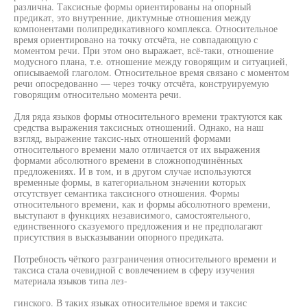
различна. Таксисные формы ориентированы на опорный
предикат, это внутренние, диктумные отношения между
компонентами полипредикативного комплекса. Относительное
время ориентировано на точку отсчёта, не совпадающую с
моментом речи. При этом оно выражает, всё-таки, отношение
модусного плана, т.е. отношение между говорящим и ситуацией,
описываемой глаголом. Относительное время связано с моментом
речи опосредованно — через точку отсчёта, конструируемую
говорящим относительно момента речи.
Для ряда языков формы относительного времени трактуются как
средства выражения таксисных отношений. Однако, на наш
взгляд, выражение таксис-ных отношений формами
относительного времени мало отличается от их выражения
формами абсолютного времени в сложноподчинённых
предложениях. И в том, и в другом случае используются
временные формы, в категориальном значении которых
отсутствует семантика таксисного отношения. Формы
относительного времени, как и формы абсолютного времени,
выступают в функциях независимого, самостоятельного,
единственного сказуемого предложения и не предполагают
присутствия в высказывании опорного предиката.
Потребность чёткого разграничения относительного времени и
таксиса стала очевидной с вовлечением в сферу изучения
материала языков типа лез-
гинского. В таких языках относительное время и таксис