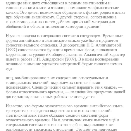
единицы этих двух относящихся к разным генетическим и
типологическим классам языков напоминают морфологические
кальки. Это делает возможным обращение к фактам родного языка
при обучении английскому. С другой стороны, сопоставление
таких темпоральных систем даёт эмпирический материал для
обобщений в области типологии категории времени.
Научная новизна исследования состоит в следующем. Временные
формы английского и лезгинского языков уже были предметом
сопоставительного описания. В диссертации Н.С. Алипулатовой
[1997] сопоставляются функции временных форм, выявляются
корреляции на уровне их общего значения. Аналогичный характер
имеет и работа Р.И. Алидаровой [2009]. В нашем исследовании
основное внимание уделяется внутренней форме сопоставляемых
еди-
ниц, комбинированию в их содержании аспектуальных и
темпоральных значений, выражаемых специальными
показателями. Специфический сегмент парадигм этих языков, —
формы относительного времени, — являющийся предметом нашей
диссертации, в названных работах не исследуется.
Известно, что формы относительного времени английского языка
трактуются как средство выражения таксисных отношений.
Лезгинский язык также обладает сходной системой форм
относительного времени. Но в лезгинском языке имеется ещё и
специальная система таксисных конвербов, выражающих все
разновидности таксисных отношений. Это даёт эмпирические