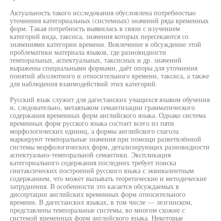
Актуальность такого исследования обусловлена потребностью
уточнения категориальных (системных) значений ряда временных
форм. Такая потребность выявилась в связи с изучением
категорий вида, таксиса, значения которых пересекаются со
значениями категории времени. Вовлечение в обсуждение этой
проблематики материала языков, где разновидности
темпоральных, аспектуальных, таксисных и др. значений
выражены специальными формами, даёт опоры для уточнения
понятий абсолютного и относительного времени, таксиса, а также
для наблюдения взаимодействий этих категорий.
Русский язык служит для дагестанских учащихся языком обучения
и, следовательно, метаязыком семантизации грамматического
содержания временных форм английского языка. Однако система
временных форм русского языка состоит всего из пяти
морфологических единиц, а формы английского глагола
маркируют темпоральные значения при помощи разветвлённой
системы морфологических форм, детализирующих разновидности
аспектуально-темпоральной семантики. Экспликация
категориального содержания последних требует поиска
синтаксических построений русского языка с эквивалентным
содержанием, что может вызывать теоретические и методические
затруднения. В особенности это касается обсуждаемых в
диссертации английских временных форм относительного
времени. В дагестанских языках, в том числе — лезгинском,
представлены темпоральные системы, во многом схожие с
системой временных форм английского языка. Некоторые