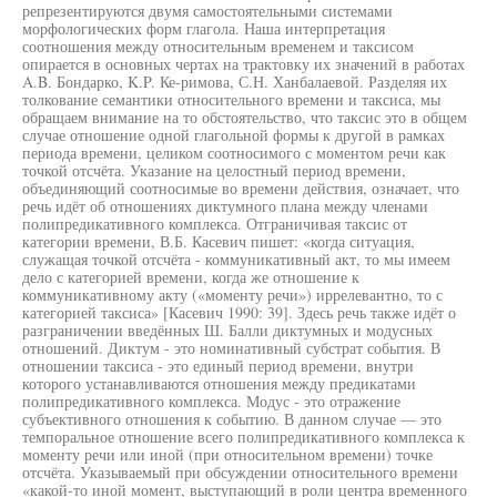
репрезентируются двумя самостоятельными системами
морфологических форм глагола. Наша интерпретация
соотношения между относительным временем и таксисом
опирается в основных чертах на трактовку их значений в работах
A.B. Бондарко, K.P. Ке-римова, С.Н. Ханбалаевой. Разделяя их
толкование семантики относительного времени и таксиса, мы
обращаем внимание на то обстоятельство, что таксис это в общем
случае отношение одной глагольной формы к другой в рамках
периода времени, целиком соотносимого с моментом речи как
точкой отсчёта. Указание на целостный период времени,
объединяющий соотносимые во времени действия, означает, что
речь идёт об отношениях диктумного плана между членами
полипредикативного комплекса. Отграничивая таксис от
категории времени, В.Б. Касевич пишет: «когда ситуация,
служащая точкой отсчёта - коммуникативный акт, то мы имеем
дело с категорией времени, когда же отношение к
коммуникативному акту («моменту речи») иррелевантно, то с
категорией таксиса» [Касевич 1990: 39]. Здесь речь также идёт о
разграничении введённых Ш. Балли диктумных и модусных
отношений. Диктум - это номинативный субстрат события. В
отношении таксиса - это единый период времени, внутри
которого устанавливаются отношения между предикатами
полипредикативного комплекса. Модус - это отражение
субъективного отношения к событию. В данном случае — это
темпоральное отношение всего полипредикативного комплекса к
моменту речи или иной (при относительном времени) точке
отсчёта. Указываемый при обсуждении относительного времени
«какой-то иной момент, выступающий в роли центра временного