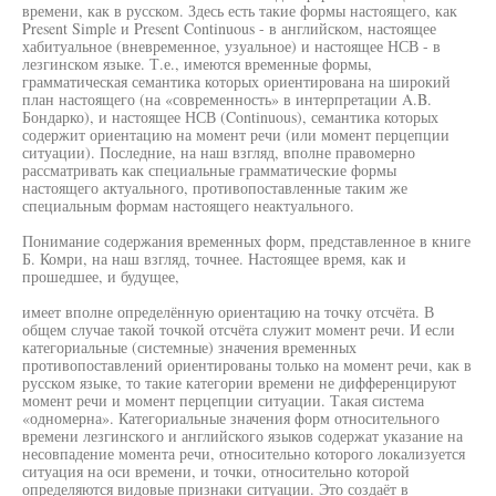
времени, как в русском. Здесь есть такие формы настоящего, как
Present Simple и Present Continuous - в английском, настоящее
хабитуальное (вневременное, узуальное) и настоящее НСВ - в
лезгинском языке. Т.е., имеются временные формы,
грамматическая семантика которых ориентирована на широкий
план настоящего (на «современность» в интерпретации A.B.
Бондарко), и настоящее НСВ (Continuous), семантика которых
содержит ориентацию на момент речи (или момент перцепции
ситуации). Последние, на наш взгляд, вполне правомерно
рассматривать как специальные грамматические формы
настоящего актуального, противопоставленные таким же
специальным формам настоящего неактуального.
Понимание содержания временных форм, представленное в книге
Б. Комри, на наш взгляд, точнее. Настоящее время, как и
прошедшее, и будущее,
имеет вполне определённую ориентацию на точку отсчёта. В
общем случае такой точкой отсчёта служит момент речи. И если
категориальные (системные) значения временных
противопоставлений ориентированы только на момент речи, как в
русском языке, то такие категории времени не дифференцируют
момент речи и момент перцепции ситуации. Такая система
«одномерна». Категориальные значения форм относительного
времени лезгинского и английского языков содержат указание на
несовпадение момента речи, относительно которого локализуется
ситуация на оси времени, и точки, относительно которой
определяются видовые признаки ситуации. Это создаёт в