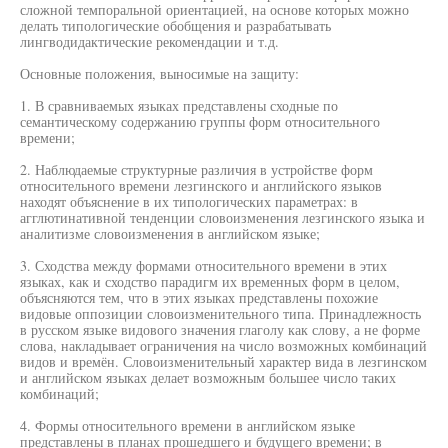
сложной темпоральной ориентацией, на основе которых можно
делать типологические обобщения и разрабатывать
лингводидактические рекомендации и т.д.
Основные положения, выносимые на защиту:
1. В сравниваемых языках представлены сходные по
семантическому содержанию группы форм относительного
времени;
2. Наблюдаемые структурные различия в устройстве форм
относительного времени лезгинского и английского языков
находят объяснение в их типологических параметрах: в
агглютинативной тенденции словоизменения лезгинского языка и
аналитизме словоизменения в английском языке;
3. Сходства между формами относительного времени в этих
языках, как и сходство парадигм их временных форм в целом,
объясняются тем, что в этих языках представлены похожие
видовые оппозиции словоизменительного типа. Принадлежность
в русском языке видового значения глаголу как слову, а не форме
слова, накладывает ограничения на число возможных комбинаций
видов и времён. Словоизменительный характер вида в лезгинском
и английском языках делает возможным большее число таких
комбинаций;
4. Формы относительного времени в английском языке
представлены в планах прошедшего и будущего времени; в