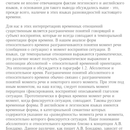
считаем не вполне отвечающим фактам лезгинского и английского
языков, и основания для такого вывода обсуждались выше - это,
прежде всего, наличие в этих языках разновидностей настоящего
времени.
Для нас в этих интерпретациях временных отношений
существенным является разграничение понятий говорящий и
субъект восприятия, которые не всегда совпадают в темпоральной
ориентации форм времени. В нашем анализе форм
относительного времени разграничиваются понятия момент речи
(сообщения о ситуации) и момент восприятия ситуации. В
языках, где темпоральные отношения выражаются грамматически,
это различие может получать грамматическое выражение в
оппозиции абсолютной ~ относительной временной ориентации.
Эта оппозиция и обсуждается в параграфе 1.2. Абсолютное и
относительное время. Разграничение понятий абсолютного и
относительного времени обычно связано с разграничением
понятий момента речи и некоторого иного момента. При этом под
иным моментом, на наш взгляд, следует понимать момент
перцепции (фиксирования, восприятия) описываемой глаголом
ситуации. Прототипически в формах времени момент речи и
момент, когда фиксируется ситуация, совпадают. Таковы русские
временные формы. В английском и лезгинском языках имеются
временные формы, в категориальной семантике которых
содержится указание на «разведённость» момента речи и момента,
относительно которого фиксируется ситуация. Наше понимание
абсолютного и относительного времени близко к концепции A.B.
Бондарко. Данное различие, как пишет A.B. Бондарко, зависит от