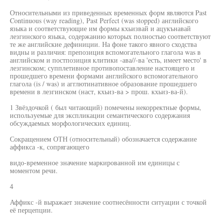
Относительными из приведенных временных форм являются Past
Continuous (way reading), Past Perfect (was stopped) английского
языка и соответствующие им формы кхьизвай и ацукънавай
лезгинского языка, содержанию которых полностью соответствуют
те же английские дефиниции. На фоне такого явного сходства
видны и различия: препозиция вспомогательного глагола was в
английском и постпозиция клитики -ава//-ва 'есть, имеет место' в
лезгинском; супплетивное противопоставление настоящего и
прошедшего времени формами английского вспомогательного
глагола (is / was) и агглютинативное образование прошедшего
времени в лезгинском (наст, кхьиз-ва > прош. кхьиз-ва-й).
1 Звёздочкой ( был читающий) помечены некорректные формы,
используемые для экспликации семантического содержания
обсуждаемых морфологических единиц.
Сокращением ОТН (относительный) обозначается содержание
аффикса -к, сопрягающего
видо-временное значение маркированной им единицы с
моментом речи.
4
Аффикс -й выражает значение соотнесённости ситуации с точкой
её перцепции.