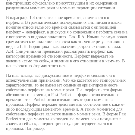
конструкциях обусловлено присутствущим в их содержании
разделением момента речи и момента перцепции ситуации.
В параграфе 1.4 относительное время отграничивается от
перфекта. В грамматических исследованиях английского языка
понятие относительного времени связывается с оппозицией
перфект ~ неперфект, а дискуссия о содержании перфекта связана
с вопросом о видовых значениях. Так, Б.А. Ильиш формулировал
грамматическое значение перфекта как значение результативного
вида, а Г.Н. Воронцова - как значение ретроспективного вида.
А.И. Смир-ницкий предложил рассматривать перфект как
категорию временной отнесенности. Перфект выражает не
явление «само по себе», а явление в его отношении к чему-то. В
неперфекгных формах этого нет.
На наш взгляд, всё дискуссионное в перфекте связано с его
аспектуаль-ными признаками. Что же касается его темпоральных
характеристик, то не вызывает сомнения ориентированность
собственно перфекта на момент речи. Т.е. перфект - это форма
абсолютного времени, a Past Perfect — форма относительного
времени, это - Perfect относительно некоторого момента в
прошлом. Перфект передает действие как соотнесенное с каким-
либо последующим моментом времени. А таким моментом для
собственно перфекта является именно момент речи. В форме Past
Perfect эти два момента «разведены»: момент речи находится в
«здесь и сейчас», а перцепция ситуации осуществляется в
прошлом. Например: