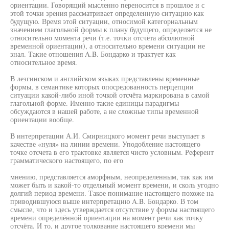
ориентации. Говорящий мысленно переносится в прошлое и с
этой точки зрения рассматривает определенную ситуацию как
будущую. Время этой ситуации, относимой категориальным
значением глагольной формы к плану будущего, определяется не
относительно момента речи (т.е. точки отсчёта абсолютной
временной ориентации), а относительно времени ситуации не
знал. Такие отношения A.B. Бондарко и трактует как
относительное время.
В лезгинском и английском языках представлены временные
формы, в семантике которых опосредованность перцепции
ситуации какой-либо иной точкой отсчёта маркирована в самой
глагольной форме. Именно такие единицы парадигмы
обсуждаются в нашей работе, а не сложные типы временной
ориентации вообще.
В интерпретации А.И. Смирницкого момент речи выступает в
качестве «нуля» на линии времени. Уподобление настоящего
точке отсчета в его трактовке является чисто условным. Референт
грамматического настоящего, по его
мнению, представляется аморфным, неопределенным, так как им
может быть и какой-то отдельный момент времени, и сколь угодно
долгий период времени. Такое понимание настоящего похоже на
приводившуюся выше интерпретацию A.B. Бондарко. В том
смысле, что и здесь утверждается отсутствие у формы настоящего
времени определённой ориентации на момент речи как точку
отсчёта. И то, и другое толкование настоящего времени мы