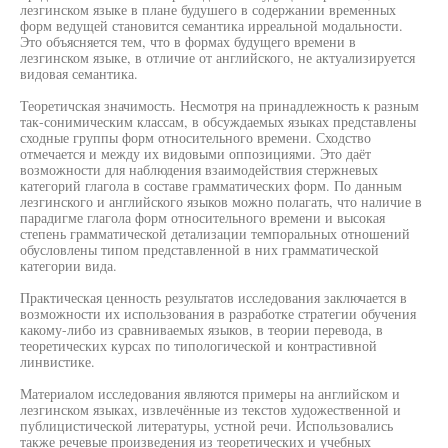
лезгинском языке в плане будушего в содержании временных
форм ведущей становится семантика ирреальной модальности.
Это объясняется тем, что в формах будущего времени в
лезгинском языке, в отличие от английского, не актуализируется
видовая семантика.
Теоретичская значимость. Несмотря на принадлежность к разным
так-сонимическим классам, в обсуждаемых языках представлены
сходные группы форм относительного времени. Сходство
отмечается и между их видовыми оппозициями. Это даёт
возможности для наблюдения взаимодействия стержневых
категорий глагола в составе грамматических форм. По данным
лезгинского и английского языков можно полагать, что наличие в
парадигме глагола форм относительного времени и высокая
степень грамматической детализации темпоральных отношений
обусловлены типом представленной в них грамматической
категории вида.
Практическая ценность результатов исследования заключается в
возможности их использования в разработке стратегии обучения
какому-либо из сравниваемых языков, в теории перевода, в
теоретических курсах по типологической и контрастивной
линвистике.
Материалом исследования являются примеры на английском и
лезгинском языках, извлечённые из текстов художественной и
публицистической литературы, устной речи. Использовались
также речевые произведения из теоретических и учебных