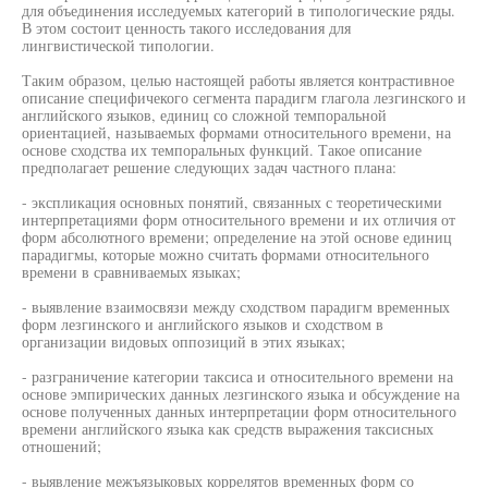
для объединения исследуемых категорий в типологические ряды.
В этом состоит ценность такого исследования для
лингвистической типологии.
Таким образом, целью настоящей работы является контрастивное
описание специфичекого сегмента парадигм глагола лезгинского и
английского языков, единиц со сложной темпоральной
ориентацией, называемых формами относительного времени, на
основе сходства их темпоральных функций. Такое описание
предполагает решение следующих задач частного плана:
- экспликация основных понятий, связанных с теоретическими
интерпретациями форм относительного времени и их отличия от
форм абсолютного времени; определение на этой основе единиц
парадигмы, которые можно считать формами относительного
времени в сравниваемых языках;
- выявление взаимосвязи между сходством парадигм временных
форм лезгинского и английского языков и сходством в
организации видовых оппозиций в этих языках;
- разграничение категории таксиса и относительного времени на
основе эмпирических данных лезгинского языка и обсуждение на
основе полученных данных интерпретации форм относительного
времени английского языка как средств выражения таксисных
отношений;
- выявление межъязыковых коррелятов временных форм со