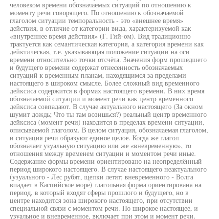
человеком времени обозначаемых ситуаций по отношению к
моменту речи говорящего. По отношению к обозначаемой
глаголом ситуации темпоральность - это «внешнее время»
действия, в отличие от категории вида, характеризуемой как
«внутреннее время действия» (Г. Гий-ом). Вид традиционно
трактуется как семантическая категория, а категория времени как
дейктическая, т.е. указывающая положение ситуации на оси
времени относительно точки отсчёта. Значения форм прошедшего
и будущего времени содержат отнесенность обозначаемых
ситуаций к временным планам, находящимся за пределами
настоящего в широком смысле. Более сложный вид временного
дейксиса содержится в формах настоящего времени. В них время
обозначаемой ситуации и момент речи как центр временного
дейксиса совпадают. В случае актуального настоящего (За окном
шумит дождь; Что ты там возишься?) реальный центр временного
дейксиса (момент речи) находится в пределах времени ситуации,
описываемой глаголом. В целом ситуация, обозначаемая глаголом,
и ситуация речи образуют единое целое. Когда же глагол
обозначает узуальную ситуацию или же «вневременную», то
отношения между временем ситуации и моментом речи иные.
Содержание формы времени ориентировано на неопределённый
период широкого настоящего. В случае настоящего неактуального
(узуального - Лес рубят, щепки летят; вневременного - Волга
впадает в Каспийское море) глагольная форма ориентирована на
период, в который входят сферы прошлого и будущего, но в
центре находится зона широкого настоящего, при отсутствии
специальной связи с моментом речи. Но широкое настоящее, и
узуальное и вневременное, включает при этом и момент речи.