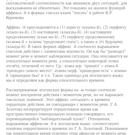
синтаксической соотнесённости как минимум двух ситуаций, для
высказывания не обязательно. Это показано на анализе функций
аффикса -й в формах глагола кхьин "писать" в работе К.Р.
Керимова.
Аффикс -й присоединяется к (1) аористу (кхьена-й), (2) перфекту
(кхьен-ва-й), (3) настоящему (кхьизва-й), (4) настоящему
продолженному (кхыа-ма-й), (5) перфекту продолженному
(ксанма-й < ксанма 'продолжает спать'), а также к (6) будущему
(кхьида-й). В таких формах аффикс -й соотносит выражаемое
глаголом действие с элементами контекста. Он как бы "разводит"
момент речи и момент наблюдения ситуации. Она описывается не
относительно момента речи, а относительно некоторой точки
отсчёта, отличной от него. Ср.: атана аор. 'пришёл' > атана-й
'приходил (имело место)'; атанва перф. 'пришедши-есть' > атанва-
й 'пришедши-был' и т.п. Такие единицы для лезгинского языка
мы и определяем как формы относительного времени.
Рассматриваемые лезгинские формы на -м только соотносят
момент восприятия действия с моментом речи, но не выражают
таксисных значений. Этот аффикс «отсылает» к времени
перцепции действия, не совпадающее с моментом речи. Г.А.
Золотова интерпретирует перцептивное время как
пространственно-темпоральную позицию говорящего, его
перемещающийся "наблюдательный пункт". Отношения,
выражаемые аффиксом -й в лезгинском языке, соответствуют
понятию перцептивного времени по Г.А. Золотовой. Понимаемое
так перцептивное время отделено этим афиксом от момента речи.