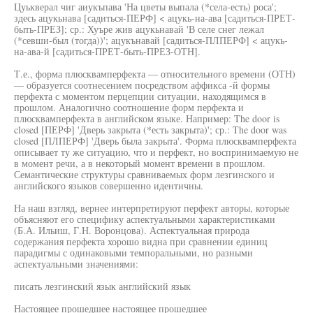
Цуькверал чиг аиукъпава 'На цветы выпала (*села-есть) роса';
здесь ацукьнава [садиться-ПЕРФ] < ацукь-на-ава [садиться-ПРЕТ-
быть-ПРЕЗ]; ср.: Хуъре жив ацукьнавай 'В селе снег лежал
(*севши-был (тогда))'; ацукънавай [садиться-ПЛПЕРФ] < ацукь-
на-ава-й [садиться-ПРЕТ-быть-ПРЕЗ-ОТН].
Т.е., форма плюсквамперфекта — относительного времени (ОТН)
— образуется соотнесением посредством аффикса -й формы
перфекта с моментом перцепции ситуации, находящимся в
прошлом. Аналогично соотношение форм перфекта и
плюсквамперфекта в английском языке. Например: The door is
closed [ПЕРФ] 'Дверь закрыта (*есть закрыта)'; ср.: The door was
closed [ПЛПЕРФ] 'Дверь была закрыта'. Форма плюсквамперфекта
описывает ту же ситуацию, что и перфект, но воспринимаемую не
в момент речи, а в некоторый момент времени в прошлом.
Семантические структуры сравниваемых форм лезгинского и
английского языков совершенно идентичны.
На наш взгляд, вернее интерпретируют перфект авторы, которые
объясняют его специфику аспектуальными характеристиками
(Б.А. Ильиш, Г.Н. Воронцова). Аспектуальная природа
содержания перфекта хорошо видна при сравнении единиц
парадигмы с одинаковыми темпоральными, но разными
аспектуальными значениями:
писать лезгинский язык английский язык
Настоящее прошедшее настоящее прошедшее