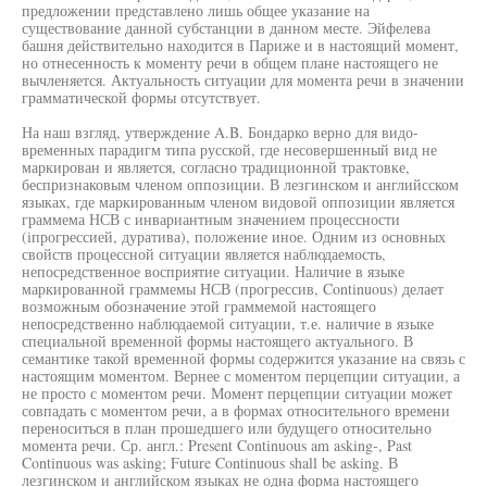
предложении представлено лишь общее указание на
существование данной субстанции в данном месте. Эйфелева
башня действительно находится в Париже и в настоящий момент,
но отнесенность к моменту речи в общем плане настоящего не
вычленяется. Актуальность ситуации для момента речи в значении
грамматической формы отсутствует.
На наш взгляд, утверждение A.B. Бондарко верно для видо-
временных парадигм типа русской, где несовершенный вид не
маркирован и является, согласно традиционной трактовке,
беспризнаковым членом оппозиции. В лезгинском и английсском
языках, где маркированным членом видовой оппозиции является
граммема НСВ с инвариантным значением процессности
(iпрогрессией, дуратива), положение иное. Одним из основных
свойств процессной ситуации является наблюдаемость,
непосредственное восприятие ситуации. Наличие в языке
маркированной граммемы НСВ (прогрессив, Continuous) делает
возможным обозначение этой граммемой настоящего
непосредственно наблюдаемой ситуации, т.е. наличие в языке
специальной временной формы настоящего актуального. В
семантике такой временной формы содержится указание на связь с
настоящим моментом. Вернее с моментом перцепции ситуации, а
не просто с моментом речи. Момент перцепции ситуации может
совпадать с моментом речи, а в формах относительного времени
переноситься в план прошедшего или будущего относительно
момента речи. Ср. англ.: Present Continuous am asking-, Past
Continuous was asking; Future Continuous shall be asking. В
лезгинском и английском языках не одна форма настоящего