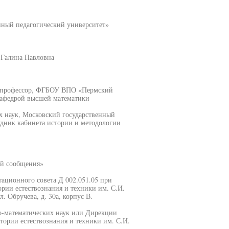
ный педагогический университет»
 Галина Павловна
, профессор, ФГБОУ ВПО «Пермский
кафедрой высшей математики
х наук, Московский государственный
дник кабинета истории и методологии
й сообщения»
ртационного совета Д 002.051.05 при
ии естествознания и техники им. С.И.
. Обручева, д. 30а, корпус В.
о-математических наук или Дирекции
ории естествознания и техники им. С.И.