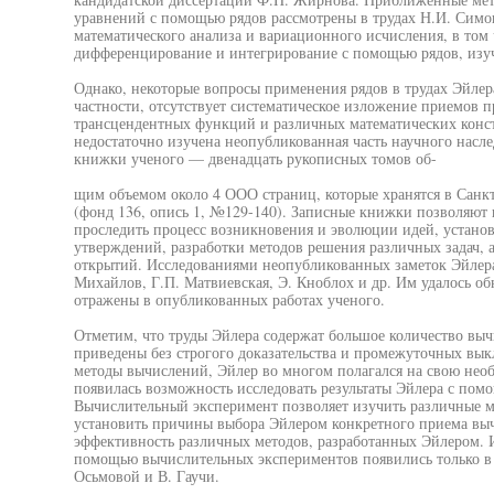
уравнений с помощью рядов рассмотрены в трудах Н.И. Сим
математического анализа и вариационного исчисления, в том
дифференцирование и интегрирование с помощью рядов, из
Однако, некоторые вопросы применения рядов в трудах Эйлер
частности, отсутствует систематическое изложение приемов
трансцендентных функций и различных математических конста
недостаточно изучена неопубликованная часть научного насле
книжки ученого — двенадцать рукописных томов об-
щим объемом около 4 ООО страниц, которые хранятся в Санк
(фонд 136, опись 1, №129-140). Записные книжки позволяют 
проследить процесс возникновения и эволюции идей, устано
утверждений, разработки методов решения различных задач, а
открытий. Исследованиями неопубликованных заметок Эйлера
Михайлов, Г.П. Матвиевская, Э. Кноблох и др. Им удалось об
отражены в опубликованных работах ученого.
Отметим, что труды Эйлера содержат большое количество выч
приведены без строгого доказательства и промежуточных вы
методы вычислений, Эйлер во многом полагался на свою не
появилась возможность исследовать результаты Эйлера с по
Вычислительный эксперимент позволяет изучить различные м
установить причины выбора Эйлером конкретного приема выч
эффективность различных методов, разработанных Эйлером. И
помощью вычислительных экспериментов появились только в п
Осьмовой и В. Гаучи.