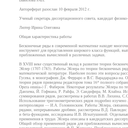
Автореферат разослан 10 февраля 2012 г.
Ученый секретарь диссертационного совета, кандидат физико
Лютер Ирина Олеговна
Общая характеристика работы
Бесконечные ряды в современной математике находят многоч
инструмент для представления широкого класса функций, вы
приближенных вычислений в различных задачах.
В XVIII веке существенный вклад в развитие теории бесконе
Эйлер (1707-1783). Работы Эйлера по теории бесконечных ряд
математической литературе. Наиболее полно эти вопросы рас
Гусева, в монографиях Дж. Ферраро и B.C. Варадараджа-на. 
теории рядов приведены редактором тома 16* полного собрани
Opera omnia») Г. Фабером. Некоторые результаты Эйлера по те
Данхема, Й. Гофмана, Р. Райфа, Э. Сандифира, М. Клайна. И
суммирования рядов, рассмотрены в работах В.В. Лихина, С.
Использование тригонометрических рядов подробно изучено А
интерполяции — И.А. Головинским. Работы Эйлера, связанны
рядами, непрерывными дробями, рассмотрены В.Д. Павлидис (
и бета-функциям, исследованы И.В. Игнатушиной. Отдельные 
применения в трудах Эйлера описаны в кандидатских диссерт
Общий обзор применений рядов для приближенных вычислени
кандидатской диссертации Ф.П. Жирнова. Приближенные ме