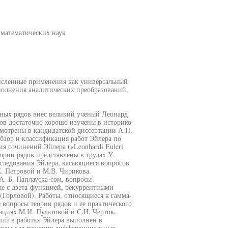
-математических наук
исленные применения как универсальный
полнения аналитических преобразований,
чных рядов внес великий ученый Леонард
ов достаточно хорошо изучены в историко-
смотрены в кандидатской диссертации А.Н.
Обзор и классификация работ Эйлера по
я сочинений Эйлера («Leonhardi Euleri
ории рядов представлены в трудах У.
сследования Эйлера, касающиеся вопросов
С. Петровой и М.В. Чирикова.
. Б. Паплауска-сом, вопросы
е с дзета-функцией, рекуррентными
Горловой). Работы, относящиеся к гамма-
вопросы теории рядов и ее практического
ациях М.И. Пулатовой и С.И. Черток.
й в работах Эйлера выполнен в
тоды для решения дифференциальных