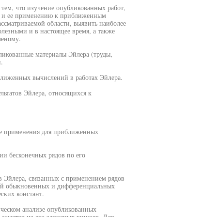
 тем, что изучение опубликованных работ,
ов и ее применению к приближенным
ассматриваемой области, выявить наиболее
лезными и в настоящее время, а также
ченому.
икованные материалы Эйлера (труды,
.
ближенных вычислений в работах Эйлера.
льтатов Эйлера, относящихся к
ее применения для приближенных
ии бесконечных рядов по его
 Эйлера, связанных с применением рядов
ий обыкновенных и дифференциальных
ских констант.
ическом анализе опубликованных
 заметок из его записных книжек. Для