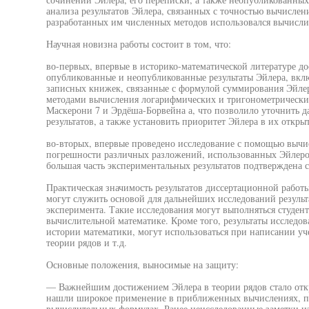
анализа результатов Эйлера, связанных с точностью вычислен
разработанных им численных методов использовался вычисли
Научная новизна работы состоит в том, что:
во-первых, впервые в историко-математической литературе д
опубликованные и неопубликованные результаты Эйлера, вклю
записных книжек, связанные с формулой суммирования Эйле
методами вычисления логарифмических и тригонометрических
Маскерони 7 и Эрдёша-Борвейна а, что позволило уточнить д
результатов, а также установить приоритет Эйлера в их откры
во-вторых, впервые проведено исследование с помощью вычи
погрешности различных разложений, использованных Эйлером
большая часть экспериментальных результатов подтверждена 
Практическая значимость результатов диссертационной работы 
могут служить основой для дальнейших исследований резуль
эксперимента. Такие исследования могут выполняться студен
вычислительной математике. Кроме того, результаты исследов
истории математики, могут использоваться при написании у
теории рядов и т.д.
Основные положения, выносимые на защиту:
— Важнейшим достижением Эйлера в теории рядов стало отк
нашли широкое применение в приближенных вычислениях, пре
вычислительных формулах. Ранее неисследованные заметки и