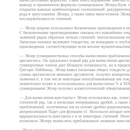
выводу и применению формулы суммирования Эйлера-Буля, п
открытии важных комбинаторных соотношений: рекуррентного
рода в треугольнике Эйлера, а также связи многочленов Эйл
последовательности степеней.
— Эйлер широко использовал бесконечные произведения и не
С бесконечными произведениями связаны его важнейшие откр
значений рядов обратных четных степеней, пентагональная те
Записные книжки включают тождества, не вошедшие в опубли
произведения, соответствующие всем вполне мультипликати
— Эйлер усовершенствовал способы вычисления приближенно
арктангенса. Он предложил новый ряд для вычисления арктан
суммируемых членов дает ббльшую погрешность, но в предел
Грегори-Лейбница. Эйлер вывел несколько общих тождеств дл
суммы арктангенсов меньших аргументов, получил конкретны
значения п, в том числе некоторые неопубликованные им тож
значительно позже и использовались для вычисления 7г в XI
суммирования Эйлер получил асимптотический обвертывающи
— Для вычисления константы е Эйлер использовал как, извес
степенной ряд, так и несколько непрерывных дробей, а также
приближений, полученных им на основе дробно-рациональн
аппроксимаций Паде) для функции е1. Используя аппарат не
иррациональность константы е и ее некоторых степеней. Нео
позволило Эйлеру вычислить приближенное значение констан
- Эйлер впервые в истории математики рассмотрел константу