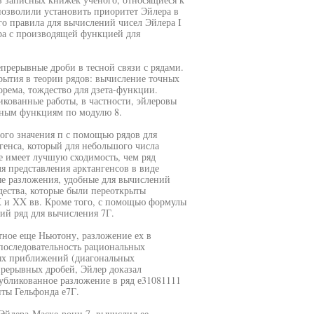
озволили установить приоритет Эйлера в
 правила для вычислений чисел Эйлера I
ера с производящей функцией для
прерывные дроби в тесной связи с рядами.
ытия в теории рядов: вычисление точных
орема, тождество для дзета-функции.
кованные работы, в частности, эйлеровы
вным функциям по модулю 8.
го значения п с помощью рядов для
генса, который для небольшого числа
е имеет лучшую сходимость, чем ряд
я представления арктангенсов в виде
е разложения, удобные для вычислений
дества, которые были переоткрыты
X и XX вв. Кроме того, с помощью формулы
й ряд для вычисления 7Г.
тное еще Ньютону, разложение ех в
 последовательность рациональных
ых приближений (диагональных
прерывных дробей, Эйлер доказал
публикованное разложение в ряд е31081111
ты Гельфонда е7Г.
 Эйлера-Маске-рони 7, вычислил ее