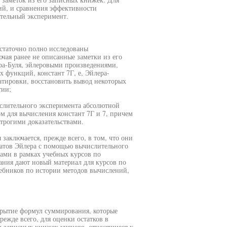
ий, и сравнения эффективности
тельный эксперимент.
остаточно полно исследованы
чая ранее не описанные заметки из его
ра-Буля, эйлеровыми произведениями,
 функций, констант 7Г, е, Эйлера-
атировки, восстановить вывод некоторых
тии;
слительного эксперимента абсолютной
 для вычисления констант 7Г и 7, причем
строгими доказательствами.
заключается, прежде всего, в том, что они
татов Эйлера с помощью вычислительного
тами в рамках учебных курсов по
ания дают новый материал для курсов по
чебников по истории методов вычислений,
рытие формул суммирования, которые
жде всего, для оценки остатков в
з записных книжек ученого, относящиеся к