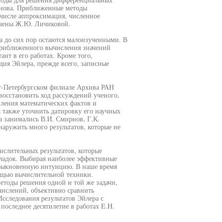
онова. Приближенные методы
 числе аппроксимация, численное
учены Ж.Ю. Личиковой.
а до сих пор остаются малоизученными. В
 приближенного вычисления значений
нт в его работах. Кроме того,
дия Эйлера, прежде всего, записные
т-Петербургском филиале Архива РАН
восстановить ход рассуждений ученого,
вления математических фактов и
 также уточнить датировку его научных
 занимались В.И. Смирнов, Г.К.
наружить много результатов, которые не
ислительных результатов, которые
кладок. Выбирая наиболее эффективные
обыкновенную интуицию. В наше время
мощью вычислительной техники.
етоды решения одной и той же задачи,
ислений, объективно сравнить
сследования результатов Эйлера с
оследнее десятилетие в работах E.H.