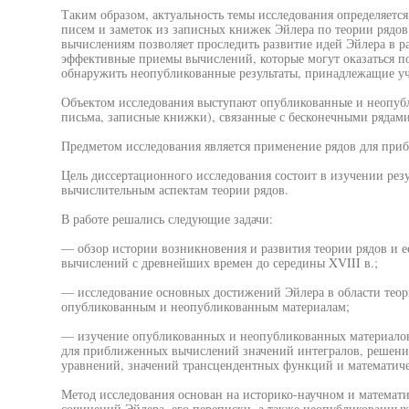
Таким образом, актуальность темы исследования определяется
писем и заметок из записных книжек Эйлера по теории ряд
вычислениям позволяет проследить развитие идей Эйлера в р
эффективные приемы вычислений, которые могут оказаться по
обнаружить неопубликованные результаты, принадлежащие у
Объектом исследования выступают опубликованные и неопубл
письма, записные книжки), связанные с бесконечными рядами
Предметом исследования является применение рядов для при
Цель диссертационного исследования состоит в изучении резу
вычислительным аспектам теории рядов.
В работе решались следующие задачи:
— обзор истории возникновения и развития теории рядов и 
вычислений с древнейших времен до середины XVIII в.;
— исследование основных достижений Эйлера в области теор
опубликованным и неопубликованным материалам;
— изучение опубликованных и неопубликованных материалов
для приближенных вычислений значений интегралов, решен
уравнений, значений трансцендентных функций и математиче
Метод исследования основан на историко-научном и математ
сочинений Эйлера, его переписки, а также неопубликованных