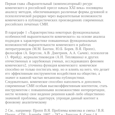
Первая глава «Выразительный (компенсаторный) ресурс
комического в российской прессе начала XXI века» посвящена
анализу методов, обеспечивающих различные формы духовной и
психологической разрядки через выразительные возможности
комического в публицистических произведениях современных
российских печатных СМИ.
В параграфе 1 «Характеристика некоторых функциональных
особенностей выразительности комического» на основе анализа
подходов к характеристике повышенных функциональных
возможностей выразительности комического в работах
литературоведов (М.М. Бахтин, Ю.Б. Борев, В.Я. Пропп),
философов (А. Бергсон, A.B. Дмитриев, A.A. Сычев), психологов
(3. Фрейд), журналистиковедов (А.Н. Тепляшина) и других
отечественных и зарубежных ученых, исследовавших феномен
комического2, уточнена функция комического: комическое
способно не только постигать мир, но и влиять на него, что делает
его эффективным инструментом воздействия на общество, а
значит и важной частью механизма публицистики.
Следовательно, комическое способно наполнить и дополнить
современные СМИ особым высокоэффективным контентом, стать
инструментом с повышенными возможностями интерпретации,
нести человеку свое видение решения какой-либо общественно
значимой проблемы, адаптируя, упрощая данный контент к
фоновому аналитическому
2 См., например: Пропп В.Я. Проблемы комизма и смеха / В.Я.
Пропп. -СПб.: Алетейя, 1997. - 287 е.; Бергсон А. Смех / А.