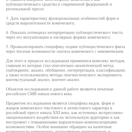
публицистического средства в современной федеральной и
региональной прессе;
3. Дать характеристику функциональных особенностей форм и
средств выразительности комического;
4. Показать потенциал интерпретации публицистического текста
через его визуализацию в наглядных формах комического;
5. Проанализировать специфику подачи публицистического факта
через богатые возможности синтеза комического с некомическим.
Для этого в процессе исследования применялся комплекс методов,
главным из которых стал описательно-аналитический метод
(наблюдение, анализ, обобщение, интерпретация, классификация),
а также использовались методы лингвистического эксперимента,
контекстуальный анализ, контент-анализ.
Объектом исследования в данной работе являются печатные
российские СМИ начала нового века.
Предметом исследования является специфика видов, форм и
жанров комического текстового и нетекстового характера в
российской прессе начала XXI века, как источника экспрессивно-
эмоционального воздействия на читательскую аудиторию и как
инструмент с повышенными выразительно-компенсаторными
возможностями. Особое внимание обращено на валентные
возможности комического, позволяющие интегрировать и