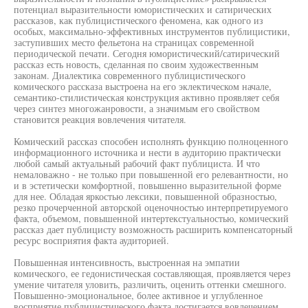
потенциал выразительности юмористических и сатирических
рассказов, как публицистического феномена, как одного из
особых, максимально-эффективных инструментов публицистики,
заступивших место фельетона на страницах современной
периодической печати. Сегодня юмористический/сатирический
рассказ есть новость, сделанная по своим художественным
законам. Диалектика современного публицистического
комического рассказа выстроена на его эклектическом начале,
семантико-стилистическая конструкция активно проявляет себя
через синтез многожанровости, а значимым его свойством
становится реакция вовлечения читателя.
Комический рассказ способен исполнять функцию полноценного
информационного источника и нести в аудиторию практически
любой самый актуальный рабочий факт публициста. И что
немаловажно - не только при повышенной его релевантности, но
и в эстетически комфортной, повышенно выразительной форме
для нее. Обладая яркостью лексики, повышенной образностью,
резко прочерченной авторской оценочностью интерпретируемого
факта, объемом, повышенной интертекстуальностью, комический
рассказ дает публицисту возможность расширить компенсаторный
ресурс восприятия факта аудиторией.
Повышенная интенсивность, выстроенная на эмпатии
комического, ее гедонистическая составляющая, проявляется через
умение читателя уловить, различить, оценить оттенки смешного.
Повышенно-эмоциональное, более активное и углубленное
восприятие публицистического факта достигается вовлечением