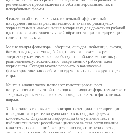
региональной прессе включает в себя как вербальные, так и
невербальные формы.
Фельетонный стиль как самостоятельный эффективный
инструмент анализа действительности активно реализуется
журналистами в некомических материалах для донесения рабочей
идеи автора и достижения яркой образности при интерпретации
социального факта.
Малые жанры фольклора - афоризм, анекдот, небылицы, сказка,
басня, загадка, частушка, байка, притча и прочее - через
энергетику комического способствуют наиболее экономному,
рациональному, воздействию (закреплению) рабочей идеи
журналиста. Сегодня можно говорить, о комической
фольклористике как особом инструменте анализа окружающего
мира.
Контент-анализ также позволяет констатировать рост
популярности в печатной периодике наглядных форм комического
- карикатуры, комикса, коллажа, юмористического фотоснимка,
шаржа.
3. Показано, что значительно возрос потенциал интерпретации
информации через ее визуализацию в наглядных формах
комического. Визуальная информация (визуальный текст) в
публицистическом российском дискурсе за счет оптимизации
(сжатости, повышенной экспрессивности, синезтезичности,
эмпатии, выраженной модальности) сегодня одна из самых