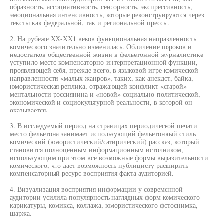
образность, ассоциативность, сенсорность, экспрессивность,
эмоциональная интенсивность, которые реконструируются через
тексты как федеральной, так и региональной прессы.
2. На рубеже ХХ-ХХ1 веков функциональная направленность
комического значительно изменилась. Обличение пороков и
недостатков общественной жизни в фельетонной журналистике
уступило место компенсаторно-интерпретационной функции,
проявляющей себя, прежде всего, в языковой игре комической
направленности «малых жанров», таких, как анекдот, байка,
юмористическая реплика, отражающей конфликт «старой»
ментальности россиянина и «новой» социально-политической,
экономической и социокультурной реальности, в которой он
оказывается.
3. В исследуемый период на страницах периодической печати
место фельетона занимает использующий фельетонный стиль
комический (юмористический/сатирический) рассказ, который
становится полноценным информационным источником,
использующим при этом все возможные формы выразительности
комического, что дает возможность публицисту расширить
компенсаторный ресурс восприятия факта аудиторией.
4. Визуализация восприятия информации у современной
аудитории усилила популярность наглядных форм комического -
карикатуры, комикса, коллажа, юмористического фотоснимка,
шаржа.