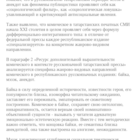
анекдот как феномены публицистики проявляют себя как
«социологический фильтр», как «социологическая ловушка»
улавливающий и критикующий антисоциальные явления.
Также выявлено, что комическое в татарстанских печатных СМИ
начала XXI столетия в целом проявляет себя через формулу
дифференциально-интегративного типа: в отличие от
федеральной прессы каждое республиканское издание
«специализируется» на конкретном жанрово-видовом
направлении.
В параграфе 2 «Ресурс дополнительной выразительности
комического в контексте русскоязычной татарстанской прессы»
анализируется специфика жанрово-видовых направлений
комического в республиканских русскоязычных изданиях: байка,
мэзэк, анекдот.
Байка в силу определенной историчности, известности героя, его
популярности близка, изоморфна читательскому ожиданию,
заставляет его переживать, эмпатировать ее сюжетному
построению. Комическое в байке, сохраняет свою онтологию,
инвариативность, остается верным своей номинативно-
объективной сущности - вызывать у читателя адекватную
эмоционально-эстетическую реакцию. Вместе с тем методически
важно отметить, что концовка байки, ее семантика близка
анекдотной, она также выстроена на алогизме, неожиданности.
Мэзэк характеризует углубленная социальная тематическая