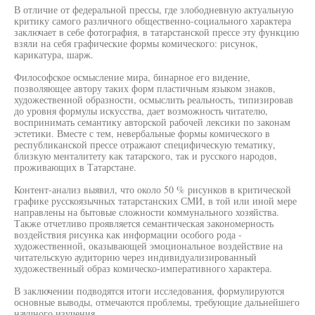
В отличие от федеральной прессы, где злободневную актуальную
критику самого различного общественно-социального характера
заключает в себе фотография, в татарстанской прессе эту функцию
взяли на себя графические формы комического: рисунок,
карикатура, шарж.
Философское осмысление мира, бинарное его видение,
позволяющее автору таких форм пластичным языком знаков,
художественной образности, осмыслить реальность, типизировав
до уровня формулы искусства, дает возможность читателю,
воспринимать семантику авторской рабочей лексики по законам
эстетики. Вместе с тем, невербальные формы комического в
республиканской прессе отражают специфическую тематику,
близкую менталитету как татарского, так и русского народов,
проживающих в Татарстане.
Контент-анализ выявил, что около 50 % рисунков в критической
графике русскоязычных татарстанских СМИ, в той или иной мере
направлены на бытовые сложности коммунального хозяйства.
Также отчетливо проявляется семантическая закономерность
воздействия рисунка как информации особого рода -
художественной, оказывающей эмоциональное воздействие на
читательскую аудиторию через индивидуализированный
художественный образ комическо-императивного характера.
В заключении подводятся итоги исследования, формулируются
основные выводы, отмечаются проблемы, требующие дальнейшего
научного изучения.