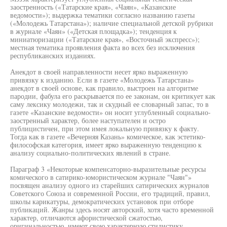
заостренность («Татарские края», «Чаян», «Казанские
ведомости»); выдержка тематики согласно названию газеты
(«Молодежь Татарстана»); наличие специальной детской рубрики
в журнале «Чаян» («Детская площадка»); тенденция к
миниатюризации («Татарские края», «Восточный экспресс»);
местная тематика проявления факта во всех без исключения
республиканских изданиях.
Анекдот в своей направленности несет ярко выраженную
привязку к изданию. Если в газете «Молодежь Татарстана»
анекдот в своей основе, как правило, выстроен на алгоритме
пародии, фабула его раскрывается по ее законам, он критикует как
саму лексику молодежи, так и скудный ее словарный запас, то в
газете «Казанские ведомости» он носит углубленный социально-
заостренный характер, более наступателен и остро
публицистичен, при этом имея локальную привязку к факту.
Тогда как в газете «Вечерняя Казань» комическое, как эстетико-
философская категория, имеет ярко выраженную тенденцию к
анализу социально-политических явлений в стране.
Параграф 3 «Некоторые компенсаторно-выразительные ресурсы
комического в сатирико-юмористическом журнале "Чаян"»
посвящен анализу одного из старейших сатирических журналов
Советского Союза и современной России, его традиций, правил,
школы карикатуры, демократических установок при отборе
публикаций. Жанры здесь носят авторский, хотя часто временной
характер, отличаются афористической сжатостью,
оригинальностью, имеют свою характерную стилистику,