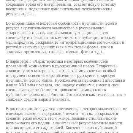
сокращает время его интерпретации, создает новую эстетику
восприятия, подключает дополнительные психологические
ресурсы анализа.
Во второй главе «Некоторые особенности публицистического
ресурса выразительности комического в русскоязычной
татарстанской прессе» автор анализирует национальную
специфику использования комического в публицистическом
медиапродукте, раскрывая ее интерпретационные возможности в
республиканских изданиях (как в текстовой форме, так и в
знаковых проявлениях: графика, коллаж, фото и т.д.).
В параграфе 1 «Характеристика некоторых особенностей
проявлений комического в русскоязычной прессе Татарстана»
анализируются материалы, в которых комическое как особый
инструмент освоения мира объединяет русскую и татарскую
публицистическую мысль. Русскоязычная периодика Татарстана в
начале XXI века показала, что, наряду с общими, имеет и свои
специфические особенности проявления комического в
публицистическом поле России. Это касается как текстовых, так и
знаковых средств выразительности.
В диссертации исследуется эстетическая категория комического, не
имеющая аналога в федеральной печати - мэзэк, раскрывается
семантическая емкость этого жанра, большие стилистические
возможности его подачи, значительный ресурс выразительности
при восприятии его аудиторией. Контент-анализ публикаций
показал, что в русскоязычной татарстанской периодке мэзэк и