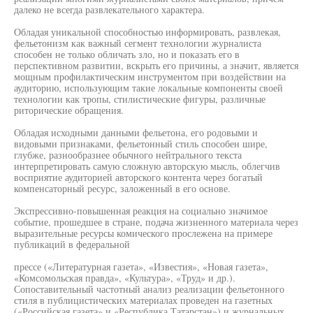
далеко не всегда развлекательного характера.
Обладая уникальной способностью информировать, развлекая,
фельетонизм как важный сегмент технологии журналиста
способен не только обличать зло, но и показать его в
перспективном развитии, вскрыть его причины, а значит, является
мощным профилактическим инструментом при воздействии на
аудиторию, использующим такие локальные компоненты своей
технологии как тропы, стилистические фигуры, различные
риторические обращения.
Обладая исходными данными фельетона, его родовыми и
видовыми признаками, фельетонный стиль способен шире,
глубже, разнообразнее обычного нейтрального текста
интерпретировать самую сложную авторскую мысль, облегчив
восприятие аудиторией авторского контента через богатый
компенсаторный ресурс, заложенный в его основе.
Экспрессивно-повышенная реакция на социально значимое
событие, прошедшее в стране, подача жизненного материала через
выразительные ресурсы комического прослежена на примере
публикаций в федеральной
прессе («Литературная газета», «Известия», «Новая газета»,
«Комсомольская правда», «Культура», «Труд» и др.).
Сопоставительный частотный анализ реализации фельетонного
стиля в публицистических материалах проведен на газетных
(«Российская газета» и «Республика Татарстан») и журнальных