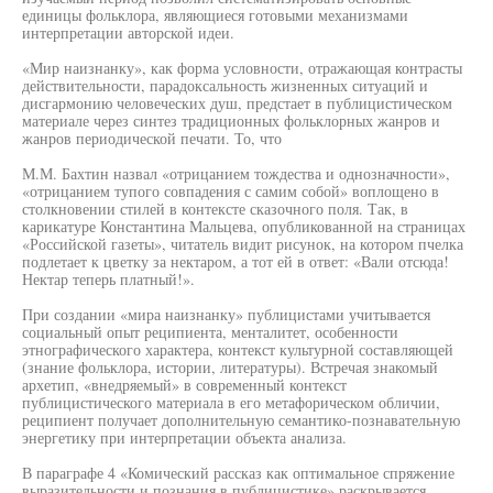
единицы фольклора, являющиеся готовыми механизмами
интерпретации авторской идеи.
«Мир наизнанку», как форма условности, отражающая контрасты
действительности, парадоксальность жизненных ситуаций и
дисгармонию человеческих душ, предстает в публицистическом
материале через синтез традиционных фольклорных жанров и
жанров периодической печати. То, что
М.М. Бахтин назвал «отрицанием тождества и однозначности»,
«отрицанием тупого совпадения с самим собой» воплощено в
столкновении стилей в контексте сказочного поля. Так, в
карикатуре Константина Мальцева, опубликованной на страницах
«Российской газеты», читатель видит рисунок, на котором пчелка
подлетает к цветку за нектаром, а тот ей в ответ: «Вали отсюда!
Нектар теперь платный!».
При создании «мира наизнанку» публицистами учитывается
социальный опыт реципиента, менталитет, особенности
этнографического характера, контекст культурной составляющей
(знание фольклора, истории, литературы). Встречая знакомый
архетип, «внедряемый» в современный контекст
публицистического материала в его метафорическом обличии,
реципиент получает дополнительную семантико-познавательную
энергетику при интерпретации объекта анализа.
В параграфе 4 «Комический рассказ как оптимальное спряжение
выразительности и познания в публицистике» раскрывается