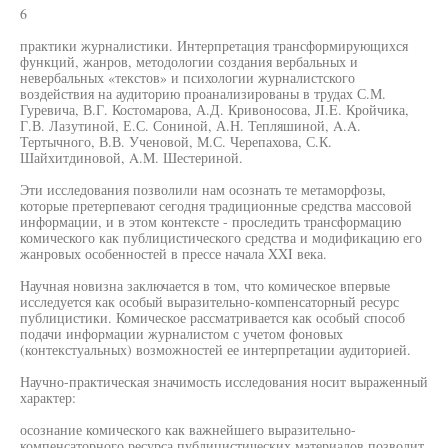
6
практики журналистики. Интерпретация трансформирующихся
функций, жанров, методологии создания вербальных и
невербальных «текстов» и психологии журналистского
воздействия на аудиторию проанализированы в трудах С.М.
Гуревича, В.Г. Костомарова, А.Д. Кривоносова, JI.E. Кройчика,
Г.В. Лазутиной, Е.С. Сониной, А.Н. Тепляшиной, A.A.
Тертычного, В.В. Ученовой, М.С. Черепахова, С.К.
Шайхитдиновой, A.M. Шестериной.
Эти исследования позволили нам осознать те метаморфозы,
которые претерпевают сегодня традиционные средства массовой
информации, и в этом контексте - проследить трансформацию
комического как публицистического средства и модификацию его
жанровых особенностей в прессе начала XXI века.
Научная новизна заключается в том, что комическое впервые
исследуется как особый выразительно-компенсаторный ресурс
публицистики. Комическое рассматривается как особый способ
подачи информации журналистом с учетом фоновых
(контекстуальных) возможностей ее интерпретации аудиторией.
Научно-практическая значимость исследования носит выраженный
характер:
осознание комического как важнейшего выразительно-
компенсаторного ресурса публицистических материалов позволит