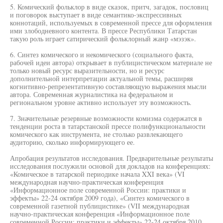
5. Комический фольклор в виде сказок, притч, загадок, пословиц
и поговорок выступает в виде семантико-экспрессивных
коннотаций, используемых в современной прессе для оформления
ими злободневного контента. В прессе Республики Татарстан
такую роль играет сатирический фольклорный жанр «мэзэк».
6. Синтез комического и некомического (социального факта,
рабочей идеи автора) открывает в публицистическом материале не
только новый ресурс выразительности, но и ресурс
дополнительной интерпретации актуальной темы, расширяя
когнитивно-репрезентативную составляющую выражения мысли
автора. Современная журналистика на федеральном и
региональном уровне активно использует эту возможность.
7. Значительные резервные возможности комизма содержатся в
тенденции роста в татарстанской прессе полифункциональности
комического как инструмента, не столько развлекающего
аудиторию, сколько информирующего ее.
Апробация результатов исследования. Предварительные результаты
исследования послужили основой для докладов на конференциях:
«Комическое в татарской периодике начала XXI века» (VI
международная научно-практическая конференция
«Информационное поле современной России: практики и
эффекты» 22-24 октября 2009 года), «Синтез комического в
современной газетной публицистике» (VII международная
научно-практическая конференция «Информационное поле
современной России: практики и эффекты» 22-24 октября 2010