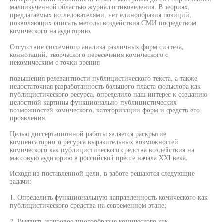
малоизученной областью журналистиковедения. В теориях,
предлагаемых исследователями, нет единообразия позиций,
позволяющих описать методы воздействия СМИ посредством
комического на аудиторию.
Отсутствие системного анализа различных форм синтеза,
коннотаций, творческого пересечения комического с
некомическим с точки зрения
повышения релевантности публицистического текста, а также
недостаточная разработанность большого пласта фольклора как
публицистического ресурса, определило наш интерес к созданию
целостной картины функционально-публицистических
возможностей комического, категоризации форм и средств его
проявления.
Целью диссертационной работы является раскрытие
компенсаторного ресурса выразительных возможностей
комического как публицистического средства воздействия на
массовую аудиторию в российской прессе начала XXI века.
Исходя из поставленной цели, в работе решаются следующие
задачи:
1. Определить функциональную направленность комического как
публицистического средства на современном этапе;
2. Выявить жанровое многообразие комического как