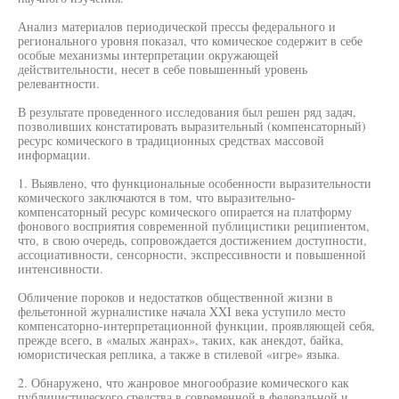
Анализ материалов периодической прессы федерального и
регионального уровня показал, что комическое содержит в себе
особые механизмы интерпретации окружающей
действительности, несет в себе повышенный уровень
релевантности.
В результате проведенного исследования был решен ряд задач,
позволивших констатировать выразительный (компенсаторный)
ресурс комического в традиционных средствах массовой
информации.
1. Выявлено, что функциональные особенности выразительности
комического заключаются в том, что выразительно-
компенсаторный ресурс комического опирается на платформу
фонового восприятия современной публицистики реципиентом,
что, в свою очередь, сопровождается достижением доступности,
ассоциативности, сенсорности, экспрессивности и повышенной
интенсивности.
Обличение пороков и недостатков общественной жизни в
фельетонной журналистике начала XXI века уступило место
компенсаторно-интерпретационной функции, проявляющей себя,
прежде всего, в «малых жанрах», таких, как анекдот, байка,
юмористическая реплика, а также в стилевой «игре» языка.
2. Обнаружено, что жанровое многообразие комического как
публицистического средства в современной в федеральной и