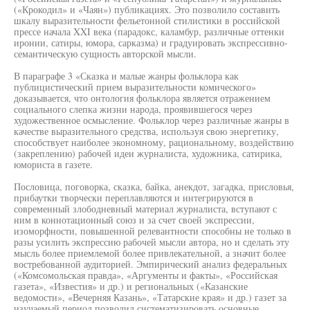
(«Крокодил» и «Чаян») публикациях. Это позволило составить
шкалу выразительности фельетонной стилистики в российской
прессе начала XXI века (парадокс, каламбур, различные оттенки
иронии, сатиры, юмора, сарказма) и градуировать экспрессивно-
семантическую сущность авторской мысли.
В параграфе 3 «Сказка и малые жанры фольклора как
публицистический прием выразительности комического»
доказывается, что онтология фольклора является отражением
социального слепка жизни народа, проявившегося через
художественное осмысление. Фольклор через различные жанры в
качестве выразительного средства, используя свою энергетику,
способствует наиболее экономному, рациональному, воздействию
(закреплению) рабочей идеи журналиста, художника, сатирика,
юмориста в газете.
Пословица, поговорка, сказка, байка, анекдот, загадка, присловья,
прибаутки творчески переплавляются и интегрируются в
современный злободневный материал журналиста, вступают с
ним в коннотационный союз и за счет своей экспрессии,
изоморфности, повышенной релевантности способны не только в
разы усилить экспрессию рабочей мысли автора, но и сделать эту
мысль более приемлемой более привлекательной, а значит более
востребованной аудиторией. Эмпирический анализ федеральных
(«Комсомольская правда», «Аргументы и факты», «Российская
газета», «Известия» и др.) и региональных («Казанские
ведомости», «Вечерняя Казань», «Татарские края» и др.) газет за
изучаемый период позволил систематизировать основные