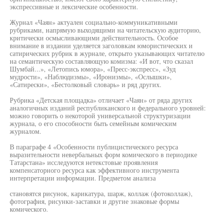
экспрессивные и лексические особенности.
Журнал «Чаян» актуален социально-коммуникативными
рубриками, напрямую выходящими на читательскую аудиторию,
критически осмысливающими действительность. Особое
внимание в издании уделяется заголовкам юмористических и
сатирических рубрик в журнале, открыто указывающих читателю
на семантическую составляющую комизма: «И вот, что сказал
Шумбай...», «Летопись юмора», «Пресс-экспресс», «Зуд
мудрости», «Наблюдизмы», «Иронизмы», «Ослышки»,
«Сатирески», «Бестолковый словарь» и ряд других.
Рубрика «Детская площадка» отличает «Чаян» от ряда других
аналогичных изданий республиканского и федерального уровней:
можно говорить о некоторой универсальной структуризации
журнала, о его способности быть семейным комическим
журналом.
В параграфе 4 «Особенности публицистического ресурса
выразительности невербальных форм комического в периодике
Татарстана» исследуются нетекстовые проявления
компенсаторного ресурса как эффективного инструмента
интерпретации информации. Предметом анализа
становятся рисунок, карикатура, шарж, коллаж (фотоколлаж),
фотография, рисунки-заставки и другие знаковые формы
комического.