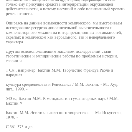
только ему присущие средства интерпретации окружающей
действительности, а потому несущий в себе повышенный уровень
релевантности.
Опираясь на данные возможности комического, мы выстраиваем
исследование ресурсов дополнительной выразительности и
компенсаторного механизма интерпретационных возможностей,
скрытых в комическом как вербального, так и невербального
характера.
Другим основополагающим массивом исследований стали
теоретические и эмпирические работы по проблемам истории,
теории и
1 См., например: Бахтин М.М. Творчество Франсуа Рабле и
народная
культура средневековья и Ренессанса / М.М. Бахтин. - М.: Худ.
лит., 1990. -
543 е.; Бахтин М.М. К методологии гуманитарных наук / М.М.
Бахтин //
Бахтин М.М. Эстетика словесного творчества. — М.: Искусство,
1979. -
C.361-373 и др.