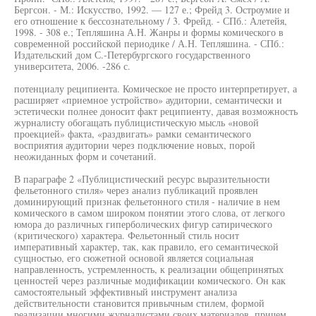
Бергсон. - М.: Искусство, 1992. — 127 е.; Фрейд 3. Остроумие и
его отношение к бессознательному / 3. Фрейд. - СПб.: Алетейя,
1998. - 308 е.; Тепляшина А.Н. Жанры и формы комического в
современной российской периодике / А.Н. Тепляшина. - СПб.:
Издательский дом С.-Петербургского государственного
университета, 2006. -286 с.
потенциалу реципиента. Комическое не просто интерпретирует, а
расширяет «приемное устройство» аудитории, семантически и
эстетически полнее доносит факт реципиенту, давая возможность
журналисту обогащать публицистическую мысль «новой
проекцией» факта, «раздвигать» рамки семантического
восприятия аудитории через подключение новых, порой
неожиданных форм и сочетаний.
В параграфе 2 «Публицистический ресурс выразительности
фельетонного стиля» через анализ публикаций проявлен
доминирующий признак фельетонного стиля - наличие в нем
комического в самом широком понятии этого слова, от легкого
юмора до различных гиперболических фигур сатирического
(критического) характера. Фельетонный стиль носит
императивный характер, так, как правило, его семантической
сущностью, его сюжетной основой является социальная
направленность, устремленность, к реализации общепринятых
ценностей через различные модификации комического. Он как
самостоятельный эффективный инструмент анализа
действительности становится привычным стилем, формой
реализации многими журналистами своих материалов, причем