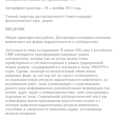
Автореферат разослан « 28 » октября 2013 года.
Ученый секретарь диссертационного Совета кандидат
филологических наук, доцент
ВВЕДЕНИЕ
Общая характеристика работы. Диссертация посвящена изучению
комического как формы выразительности в публицистике.
Актуальность темы исследования. В начале XXI века в российских
СМИ наблюдается трансформация жанровых границ
публицистики, которые уже не всегда можно точно
атрибутировать и систематизировать в рамках традиционной
теории жанров, складывавшейся в основном в эпоху 19601970-х
годов. Однако, несмотря на внушительный объем новых
жанровых форм, до сих пор нет ни одного полноценного
исследования новых ресурсов выразительности комического, за
исключением работ, лишь упоминающих о существовании
разного рода информационно-развлекательных медиапродук-тов
печати, аудио, видео и кибержурналистики, либо описывающих
отдельные их типы. Современный публицистический текст как
особая форма бытия произведения недостаточно изучен и с
позиции выявления выразительных ресурсов комического,
способных в совокупности выполнять задачи, поставленные
автором материала.