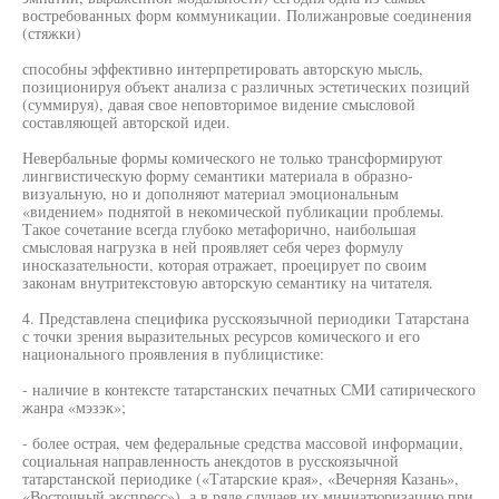
востребованных форм коммуникации. Полижанровые соединения
(стяжки)
способны эффективно интерпретировать авторскую мысль,
позиционируя объект анализа с различных эстетических позиций
(суммируя), давая свое неповторимое видение смысловой
составляющей авторской идеи.
Невербальные формы комического не только трансформируют
лингвистическую форму семантики материала в образно-
визуальную, но и дополняют материал эмоциональным
«видением» поднятой в некомической публикации проблемы.
Такое сочетание всегда глубоко метафорично, наибольшая
смысловая нагрузка в ней проявляет себя через формулу
иносказательности, которая отражает, проецирует по своим
законам внутритекстовую авторскую семантику на читателя.
4. Представлена специфика русскоязычной периодики Татарстана
с точки зрения выразительных ресурсов комического и его
национального проявления в публицистике:
- наличие в контексте татарстанских печатных СМИ сатирического
жанра «мэзэк»;
- более острая, чем федеральные средства массовой информации,
социальная направленность анекдотов в русскоязычной
татарстанской периодике («Татарские края», «Вечерняя Казань»,
«Восточный экспресс»), а в ряде случаев их миниатюризацию при