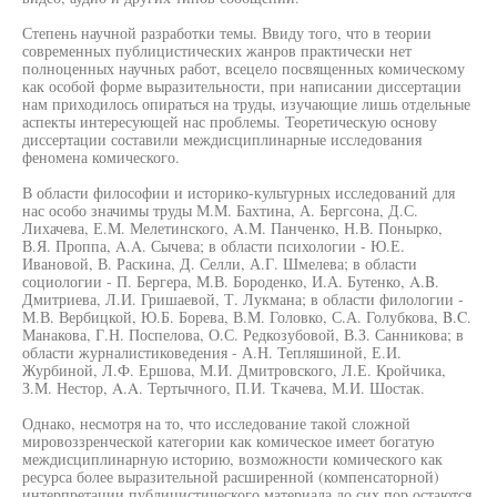
Степень научной разработки темы. Ввиду того, что в теории
современных публицистических жанров практически нет
полноценных научных работ, всецело посвященных комическому
как особой форме выразительности, при написании диссертации
нам приходилось опираться на труды, изучающие лишь отдельные
аспекты интересующей нас проблемы. Теоретическую основу
диссертации составили междисциплинарные исследования
феномена комического.
В области философии и историко-культурных исследований для
нас особо значимы труды М.М. Бахтина, А. Бергсона, Д.С.
Лихачева, Е.М. Мелетинского, A.M. Панченко, Н.В. Понырко,
В.Я. Проппа, A.A. Сычева; в области психологии - Ю.Е.
Ивановой, В. Раскина, Д. Селли, А.Г. Шмелева; в области
социологии - П. Бергера, М.В. Бороденко, И.А. Бутенко, A.B.
Дмитриева, Л.И. Гришаевой, Т. Лукмана; в области филологии -
М.В. Вербицкой, Ю.Б. Борева, В.М. Головко, С.А. Голубкова, B.C.
Манакова, Г.Н. Поспелова, О.С. Редкозубовой, В.З. Санникова; в
области журналистиковедения - А.Н. Тепляшиной, Е.И.
Журбиной, Л.Ф. Ершова, М.И. Дмитровского, Л.Е. Кройчика,
З.М. Нестор, A.A. Тертычного, П.И. Ткачева, М.И. Шостак.
Однако, несмотря на то, что исследование такой сложной
мировоззренческой категории как комическое имеет богатую
междисциплинарную историю, возможности комического как
ресурса более выразительной расширенной (компенсаторной)
интерпретации публицистического материала до сих пор остаются