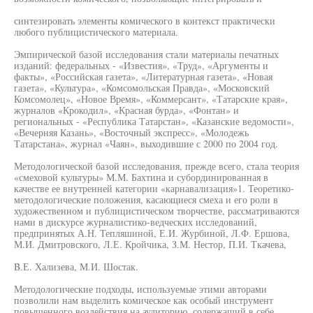
синтезировать элементы комического в контекст практически
любого публицистического материала.
Эмпирической базой исследования стали материалы печатных
изданий: федеральных - «Известия», «Труд», «Аргументы и
факты», «Российская газета», «Литературная газета», «Новая
газета», «Культура», «Комсомольская Правда», «Московский
Комсомолец», «Новое Время», «Коммерсант», «Татарские края»,
журналов «Крокодил», «Красная бурда», «Фонтан» и
региональных - «Республика Татарстан», «Казанские ведомости»,
«Вечерняя Казань», «Восточный экспресс», «Молодежь
Татарстана», журнал «Чаян», выходившие с 2000 по 2004 год.
Методологической базой исследования, прежде всего, стала теория
«смеховой культуры» М.М. Бахтина и субординированная в
качестве ее внутренней категории «карнавализация»1. Теоретико-
методологические положения, касающиеся смеха и его роли в
художественном и публицистическом творчестве, рассматриваются
нами в дискурсе журналистико-ведческих исследований,
предпринятых А.Н. Тепляшиной, Е.И. Журбиной, Л.Ф. Ершова,
М.И. Дмитровского, Л.Е. Кройчика, З.М. Нестор, П.И. Ткачева,
B.Е. Хализева, М.И. Шостак.
Методологические подходы, используемые этими авторами
позволили нам выделить комическое как особый инструмент
повышенного воздействия на аудиторию, содержащий в себе