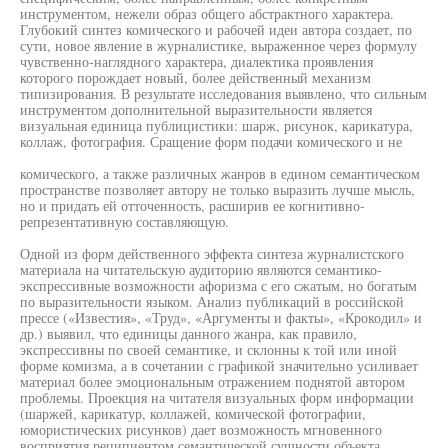
инструментом, нежели образ общего абстрактного характера.
Глубокий синтез комического и рабочей идеи автора создает, по
сути, новое явление в журналистике, выраженное через формулу
чувственно-наглядного характера, диалектика проявления
которого порождает новый, более действенный механизм
типизирования. В результате исследования выявлено, что сильным
инструментом дополнительной выразительности является
визуальная единица публицистики: шарж, рисунок, карикатура,
коллаж, фотография. Сращение форм подачи комического и не
комического, а также различных жанров в едином семантическом
пространстве позволяет автору не только выразить лучше мысль,
но и придать ей отточенность, расширив ее когнитивно-
репрезентативную составляющую.
Одной из форм действенного эффекта синтеза журналистского
материала на читательскую аудиторию являются семантико-
экспрессивные возможности афоризма с его сжатым, но богатым
по выразительности языком. Анализ публикаций в российской
прессе («Известия», «Труд», «Аргументы и факты», «Крокодил» и
др.) выявил, что единицы данного жанра, как правило,
экспрессивны по своей семантике, и склонны к той или иной
форме комизма, а в сочетании с графикой значительно усиливает
материал более эмоциональным отражением поднятой автором
проблемы. Проекция на читателя визуальных форм информации
(шаржей, карикатур, коллажей, комической фотографии,
юмористических рисунков) дает возможность мгновенного
восприятия реципиентом семантической сущности объекта