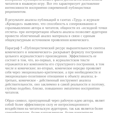
читателя в языковую игру. Все это характеризует достижение
интенсивности восприятия современной публицистики
реципиентом.
В результате анализа публикаций в газетах «Труд» и журнале
«Крокодил» выявлено, что способность к сопереживанию и
соразмышлению автора и читателя, общности их «исходной точки
отсчета» при интерпретации объекта анализа позволяет аудитории
провести облегченный анализ материала в связи с единым
общекультурным источником проявления комического.
Параграф 5 «Публицистический ресурс выразительности синтеза
комического и некомического» раскрывает формулу построения
цельного журналистского произведения. Эффективность ее
состоит в том, что, во-первых, в журналистском тексте
отражаются все компоненты его структурного построения, в том
числе и комические; во-вторых, комическое нередко проявляет
себя через эмоционально-критическое, а при необходимости и
эмоционально-позитивное отношение к объекту анализа; в-
третьих, комическое - действенный инструмент анализа
действительности, оно заключено в самой реальности и поэтому,
глубоко подобно, близко, повышенно эмпатично восприятию
читателя.
Образ-символ, пропущенный через рабочую идею автора, являет
собой более эффективную силу ее интроспекционного
воздействия на читательскую аудиторию, так как является более
специфическим, более направленным, более конкретным