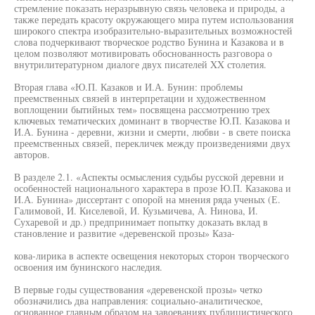
стремление показать неразрывную связь человека и природы, а
также передать красоту окружающего мира путем использования
широкого спектра изобразительно-выразительных возможностей
слова подчеркивают творческое родство Бунина и Казакова и в
целом позволяют мотивировать обоснованность разговора о
внутрилитературном диалоге двух писателей XX столетия.
Вторая глава «Ю.П. Казаков и И.А. Бунин: проблемы
преемственных связей в интерпретации и художественном
воплощении бытийных тем» посвящена рассмотрению трех
ключевых тематических доминант в творчестве Ю.П. Казакова и
И.А. Бунина - деревни, жизни и смерти, любви - в свете поиска
преемственных связей, перекличек между произведениями двух
авторов.
В разделе 2.1. «Аспекты осмысления судьбы русской деревни и
особенностей национального характера в прозе Ю.П. Казакова и
И.А. Бунина» диссертант с опорой на мнения ряда ученых (Е.
Галимовой, И. Киселевой, И. Кузьмичева, А. Нинова, И.
Сухаревой и др.) предпринимает попытку доказать вклад в
становление и развитие «деревенской прозы» Каза-
кова-лирика в аспекте освещения некоторых сторон творческого
освоения им бунинского наследия.
В первые годы существования «деревенской прозы» четко
обозначились два направления: социально-аналитическое,
основанное главным образом на завоеваниях публицистического