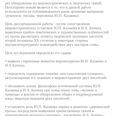
рез обнаружение их мировоззренческих и творческих связей.
Неоспоримо новым является и то, что в данной работе
используются не публиковавшиеся ранее архивные материалы
(рукописи, письма, черновики Ю.П. Казакова).
Цель диссертационной работы - путем сопоставления
мировоззренческих установок Ю.П. Казакова и И.А. Бунина,
выявления идейно-тематических и художественных особенностей
их прозы рассмотреть аспекты творческой эволюции писателя
второй половины XX столетия и некоторые стороны
внутрилитературного взаимодействия двух мастеров слова.
Цель исследования определила его задачи:
• выявить стержневые моменты мировоззрения Ю.П. Казакова и
И.А.Бунина;
• определить содержание понятия «ностальгическое сознание»,
актуализировав его значение в мировосприятии двух писателей;
• обозначить основу философско-эстетической системы Ю.П.
Казакова и И.А. Бунина при осмыслении темы «человек и
природа» в контексте обнаружения общих и индивидуальных
начал мирочувствования двух писателей;
• установить роль Ю.П. Казакова-лирика в развитии «деревенской
прозы» посредством выявления преемственных связей в
произведениях младшего прозаика - наследника И.А. Бунина -