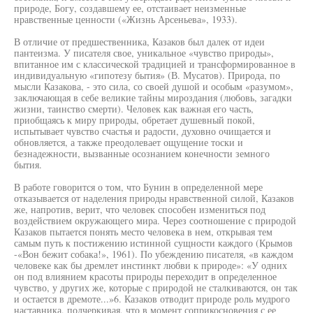
природе, Богу, создавшему ее, отстаивает неизменные
нравственные ценности («Жизнь Арсеньева», 1933).
В отличие от предшественника, Казаков был далек от идеи
пантеизма. У писателя свое, уникальное «чувство природы»,
впитанное им с классической традицией и трансформированное в
индивидуальную «гипотезу бытия» (В. Мусатов). Природа, по
мысли Казакова, - это сила, со своей душой и особым «разумом»,
заключающая в себе великие тайны мироздания (любовь, загадки
жизни, таинство смерти). Человек как важная его часть,
приобщаясь к миру природы, обретает душевный покой,
испытывает чувство счастья и радости, духовно очищается и
обновляется, а также преодолевает ощущение тоски и
безнадежности, вызванные осознанием конечности земного
бытия.
В работе говорится о том, что Бунин в определенной мере
отказывается от наделения природы нравственной силой, Казаков
же, напротив, верит, что человек способен измениться под
воздействием окружающего мира. Через соотношение с природой
Казаков пытается понять место человека в нем, открывая тем
самым путь к постижению истинной сущности каждого (Крымов
-«Вон бежит собака!», 1961). По убеждению писателя, «в каждом
человеке как бы дремлет инстинкт любви к природе»: «У одних
он под влиянием красоты природы переходит в определенное
чувство, у других же, которые с природой не сталкиваются, он так
и остается в дремоте...»6. Казаков отводит природе роль мудрого
наставника, подчеркивая, что в момент соприкосновения с ее