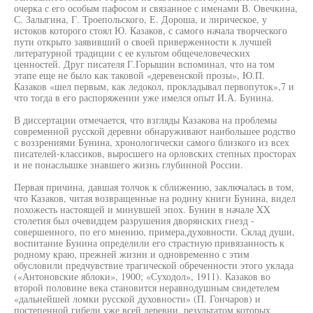
очерка с его особым пафосом и связанное с именами В. Овечкина,
С. Залыгина, Г. Троепольского, Е. Дороша, и лирическое, у
истоков которого стоял Ю. Казаков, с самого начала творческого
пути открыто заявивший о своей приверженности к лучшей
литературной традиции с ее культом общечеловеческих
ценностей. Друг писателя Г.Горышин вспоминал, что на том
этапе еще не было как таковой «деревенской прозы», Ю.П.
Казаков «шел первым, как ледокол, прокладывал первопуток»,7 и
что тогда в его распоряжении уже имелся опыт И.А. Бунина.
В диссертации отмечается, что взгляды Казакова на проблемы
современной русской деревни обнаруживают наибольшее родство
с воззрениями Бунина, хронологически самого близкого из всех
писателей-классиков, выросшего на орловских степных просторах
и не понаслышке знавшего жизнь глубинной России.
Первая причина, давшая толчок к сближению, заключалась в том,
что Казаков, читая возвращенные на родину книги Бунина, видел
похожесть настоящей и минувшей эпох. Бунин в начале XX
столетия был очевидцем разрушения дворянских гнезд -
совершенного, по его мнению, примера,духовности. Склад души,
воспитание Бунина определили его страстную привязанность к
родному краю, прежней жизни и одновременно с этим
обусловили предчувствие трагической обреченности этого уклада
(«Антоновские яблоки», 1900; «Суходол», 1911). Казаков во
второй половине века становится неравнодушным свидетелем
«дальнейшей ломки русской духовности» (П. Гончаров) и
постепенной гибели уже всей деревни, результатом которых