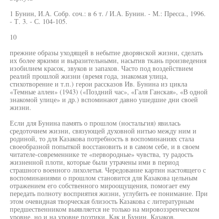
1 Бунин, И.А. Собр. соч.: в 6 т. / И.А. Бунин. - М.: Пресса., 1996.
- Т. 3. - С. 104-105.
10
прежние образы уходящей в небытие дворянской жизни, сделать
их более яркими и выразительными, насытив ткань произведения
изобилием красок, звуков и запахов. Часто под воздействием
реалий прошлой жизни (время года, знакомая улица,
стихотворение и т.п.) герои рассказов Ив. Бунина из цикла
«Темные аллеи» (1943) («Поздний час», «Галя Ганская», «В одной
знакомой улице» и др.) вспоминают давно ушедшие дни своей
жизни.
Если для Бунина память о прошлом (ностальгия) явилась
средоточием жизни, связующей духовной нитью между ним и
родиной, то для Казакова потребность в воспоминаниях стала
своеобразной попыткой восстановить и в самом себе, и в своем
читателе-современнике те «первородные» чувства, ту радость
жизненной плоти, которые были утрачены ими в период
страшного военного лихолетья. Чередование картин настоящего с
воспоминаниями о прошлом становится для Казакова цельным
отражением его собственного мироощущения, помогает ему
передать полноту восприятия жизни, углубить ее понимание. При
этом очевидная творческая близость Казакова с литературным
предшественником выявляется не только на мировоззренческом
уровне, но и на уровне поэтики. Как и Бунин, Казаков,