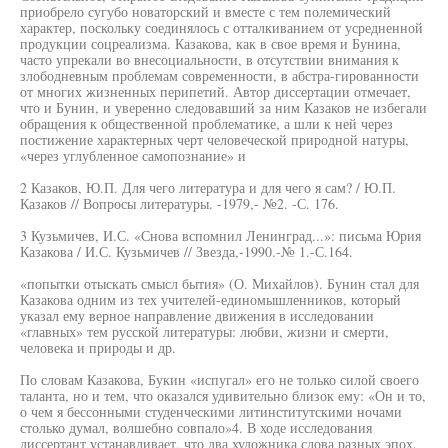
приобрело сугубо новаторский и вместе с тем полемический
характер, поскольку соединялось с отталкиванием от усредненной
продукции соцреализма. Казакова, как в свое время и Бунина,
часто упрекали во внесоциальности, в отсутствии внимания к
злободневным проблемам современности, в абстра-гированности
от многих жизненных перипетий. Автор диссертации отмечает,
что и Бунин, и уверенно следовавший за ним Казаков не избегали
обращения к общественной проблематике, а шли к ней через
постижение характерных черт человеческой природной натуры,
«через углубленное самопознание» и
2 Казаков, Ю.П. Для чего литература и для чего я сам? / Ю.П.
Казаков // Вопросы литературы. -1979,- №2. -С. 176.
3 Кузьмичев, И.С. «Снова вспомнил Ленинград...»: письма Юрия
Казакова / И.С. Кузьмичев // Звезда,-1990.-№ 1.-С.164.
«попытки отыскать смысл бытия» (О. Михайлов). Бунин стал для
Казакова одним из тех учителей-единомышленников, который
указал ему верное направление движения в исследовании
«главных» тем русской литературы: любви, жизни и смерти,
человека и природы и др.
По словам Казакова, Букин «испугал» его не только силой своего
таланта, но и тем, что оказался удивительно близок ему: «Он и то,
о чем я бессонными студенческими литинститутскими ночами
столько думал, волшебно совпало»4. В ходе исследования
диссертант устанавливает, что два художника слова разных эпох,