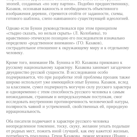
эпопей, созданных «по зову партии». Подобно предшественнику,
Казаков, осознавая важность и необходимость объективного
изображения деревни, стремится отойти от заданности, схемы,
готового шаблона, слепо навязанного существующей идеологией.
Однако если Бунин руководствовался при этом принципом
«стыдно сказать, но нельзя скрыть» (Л. Колобаева), то
нравственно-этическую позицию его последователя изначально
определяло «родственное внимание» (ГО. Казаков),
сострадательное отношение к окружающему миру и к отдельному
человеку.
Кроме того, внимание Ив. Бунина и Ю. Казакова приковано к
русскому национальному характеру. Казакова занимает загадочное
двуединство русской сущности. В исследовании особо
подчеркивается, что при разработке этой проблемы прозаик также
широко использует уже имеющийся опыт Бунина. Казаков, вслед
за классиком, сумел подчеркнуть могучую силу русского характера
и одновременно с этим способность русского человека к самым
неожиданным, странным и непредсказуемым поступкам, смог
исследовать внутреннюю противоречивость человеческой натуры,
полярность чаяний и устремлений, свойственных ей, природную
иррациональность.
Оба писателя подмечают в характере русского человека
неопределенное томление, тоску, скуку, желание уехать подальше
от родных мест, пожить иной (лучшей, как ему кажется) жизнью,
потребность праздника. Герои Казакова, дюжие мужики (Иоанн -