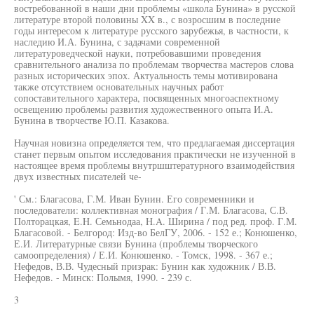
востребованной в наши дни проблемы «школа Бунина» в русской
литературе второй половины XX в., с возросшим в последние
годы интересом к литературе русского зарубежья, в частности, к
наследию И.А. Бунина, с задачами современной
литературоведческой науки, потребовавшими проведения
сравнительного анализа по проблемам творчества мастеров слова
разных исторических эпох. Актуальность темы мотивирована
также отсутствием основательных научных работ
сопоставительного характера, посвященных многоаспектному
освещению проблемы развития художественного опыта И.А.
Бунина в творчестве Ю.П. Казакова.
Научная новизна определяется тем, что предлагаемая диссертация
станет первым опытом исследования практически не изученной в
настоящее время проблемы внутршштературного взаимодействия
двух известных писателей че-
' См.: Благасова, Г.М. Иван Бунин. Его современники и
последователи: коллективная монография / Г.М. Благасова, С.В.
Полторацкая, E.H. Семьнодаа, H.A. Ширина / под ред. проф. Г.М.
Благасовой. - Белгород: Изд-во БелГУ, 2006. - 152 е.; Конюшенко,
Е.И. Литературные связи Бунина (проблемы творческого
самоопределения) / Е.И. Конюшенко. - Томск, 1998. - 367 е.;
Нефедов, В.В. Чудесный призрак: Бунин как художник / В.В.
Нефедов. - Минск: Полымя, 1990. - 239 с.
3