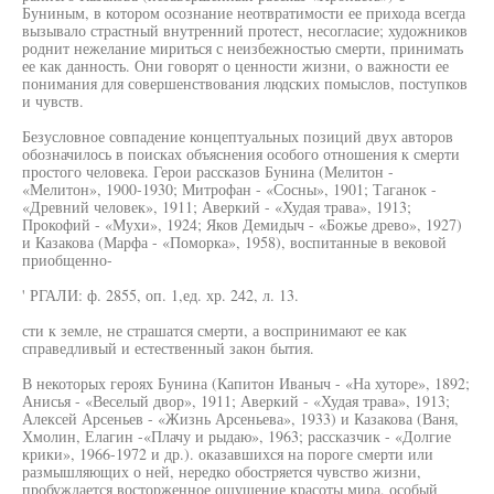
Буниным, в котором осознание неотвратимости ее прихода всегда
вызывало страстный внутренний протест, несогласие; художников
роднит нежелание мириться с неизбежностью смерти, принимать
ее как данность. Они говорят о ценности жизни, о важности ее
понимания для совершенствования людских помыслов, поступков
и чувств.
Безусловное совпадение концептуальных позиций двух авторов
обозначилось в поисках объяснения особого отношения к смерти
простого человека. Герои рассказов Бунина (Мелитон -
«Мелитон», 1900-1930; Митрофан - «Сосны», 1901; Таганок -
«Древний человек», 1911; Аверкий - «Худая трава», 1913;
Прокофий - «Мухи», 1924; Яков Демидыч - «Божье древо», 1927)
и Казакова (Марфа - «Поморка», 1958), воспитанные в вековой
приобщенно-
' РГАЛИ: ф. 2855, оп. 1,ед. хр. 242, л. 13.
сти к земле, не страшатся смерти, а воспринимают ее как
справедливый и естественный закон бытия.
В некоторых героях Бунина (Капитон Иваныч - «На хуторе», 1892;
Анисья - «Веселый двор», 1911; Аверкий - «Худая трава», 1913;
Алексей Арсеньев - «Жизнь Арсеньева», 1933) и Казакова (Ваня,
Хмолин, Елагин -«Плачу и рыдаю», 1963; рассказчик - «Долгие
крики», 1966-1972 и др.). оказавшихся на пороге смерти или
размышляющих о ней, нередко обостряется чувство жизни,
пробуждается восторженное ощущение красоты мира, особый