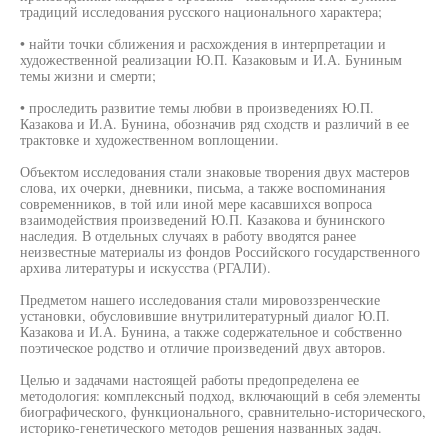
традиций исследования русского национального характера;
• найти точки сближения и расхождения в интерпретации и
художественной реализации Ю.П. Казаковым и И.А. Буниным
темы жизни и смерти;
• проследить развитие темы любви в произведениях Ю.П.
Казакова и И.А. Бунина, обозначив ряд сходств и различий в ее
трактовке и художественном воплощении.
Объектом исследования стали знаковые творения двух мастеров
слова, их очерки, дневники, письма, а также воспоминания
современников, в той или иной мере касавшихся вопроса
взаимодействия произведений Ю.П. Казакова и бунинского
наследия. В отдельных случаях в работу вводятся ранее
неизвестные материалы из фондов Российского государственного
архива литературы и искусства (РГАЛИ).
Предметом нашего исследования стали мировоззренческие
установки, обусловившие внутрилитературный диалог Ю.П.
Казакова и И.А. Бунина, а также содержательное и собственно
поэтическое родство и отличие произведений двух авторов.
Целью и задачами настоящей работы предопределена ее
методология: комплексный подход, включающий в себя элементы
биографического, функционального, сравнительно-исторического,
историко-генетического методов решения названных задач.