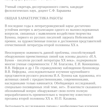
Ученый секретарь диссертационного совета, кандидат
филологических наук, доцент С.Ф. Барышева
ОБЩАЯ ХАРАКТЕРИСТИКА РАБОТЫ
В последние годы в литературоведческой науке достаточно
устойчив интерес к актуализации одного из малоисследованных
вопросов, связанных с выявлением воздействия творчества
Бунина, первого из русских писателей лауреата Нобелевской
премии, на художественные поиски и достижения представителей
отечественной литературы второй половины XX в.
Неоспоримую значимость данной проблемы, способствующей
обнаружению преемственных связей как основы диалога «И.А.
Бунин - писатели русской литературы XX века», подчеркивали
многие ученые современности: Г.М. Благасова, Е.И. Конюшенко,
В.В. Нефедов и др.1 По справедливому наблюдению буниноведа
В.В. Нефедова, «последовательное изучение крупнейшего
представителя русского реализма И.А. Бунина как художника, его
активных связей с предшественниками, современниками,
наследниками только начинается. Обобщающих исследований,
специально посвященных этой теме, нет». В контексте сказанного
обозначенный вопрос обнаруживает свою почти полную
неразработанность применительно к творчеству известного
прозаика второй половины XX в. Ю.П. Казакова.
Актуальность исследования связана с необходимостью изучения