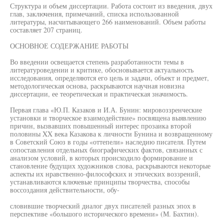
Структура и объем диссертации. Работа состоит из введения, двух
глав, заключения, примечаний, списка использованной
литературы, насчитывающего 266 наименований. Объем работы
составляет 207 страниц.
ОСНОВНОЕ СОДЕРЖАНИЕ РАБОТЫ
Во введении освещается степень разработанности темы в
литературоведении и критике, обосновывается актуальность
исследования, определяются его цель и задачи, объект и предмет,
методологическая основа, раскрываются научная новизна
диссертации, ее теоретическая и практическая значимость.
Первая глава «Ю.П. Казаков и И.А. Бунин: мировоззренческие
установки и творческое взаимодействие» посвящена выявлению
причин, вызвавших повышенный интерес прозаика второй
половины XX века Казакова к личности Бунина и возвращенному
в Советский Союз в годы «оттепели» наследию писателя. Путем
сопоставления отдельных биографических фактов, связанных с
анализом условий, в которых происходило формирование и
становление будущих художников слова, раскрываются некоторые
аспекты их нравственно-философских и этических воззрений,
устанавливаются ключевые принципы творчества, способы
воссоздания действительности, обу-
словившие творческий диалог двух писателей разных эпох в
перспективе «большого исторического времени» (М. Бахтин).