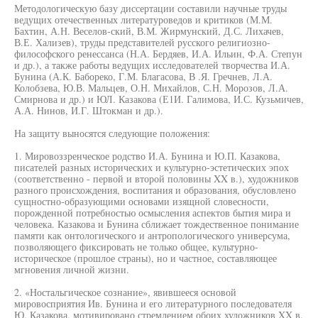
Методологическую базу диссертации составили научные труды
ведущих отечественных литературоведов и критиков (М.М.
Бахтин, А.Н. Веселов-ский, В.М. Жирмунский, Д.С. Лихачев,
В.Е. Хализев), труды представителей русского религиозно-
философского ренессанса (Н.А. Бердяев, И.А. Ильин, Ф.А. Степун
и др.), а также работы ведущих исследователей творчества И.А.
Бунина (А.К. Бабореко, Г.М. Благасова, В .Я. Гречнев, Л.А.
Колобзева, Ю.В. Мальцев, О.Н. Михайлов, С.Н. Морозов, Л.А.
Смирнова и др.) и ЮЛ. Казакова (Е1И. Галимова, И.С. Кузьмичев,
А.А. Нинов, И.Г. Штокман и др.).
На защиту выносятся следующие положения:
1. Мировоззренческое родство И.А. Бунина и Ю.П. Казакова,
писателей разных исторических и культурно-эстетических эпох
(соответственно - первой и второй половины XX в.), художников
разного происхождения, воспитания и образования, обусловлено
сущностно-образующими основами изящной словесности,
порожденной потребностью осмысления аспектов бытия мира и
человека. Казакова и Бунина сближает тождественное понимание
памяти как онтологического и антропологического универсума,
позволяющего фиксировать не только общее, культурно-
историческое (прошлое страны), но и частное, составляющее
мгновения личной жизни.
2. «Ностальгическое сознание», явившееся основой
мировосприятия Ив. Бунина и его литературного последователя
Ю. Казакова, мотивировано стремлением обоих художников XX в.