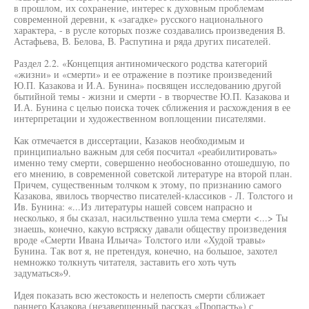
в прошлом, их сохранение, интерес к духовным проблемам
современной деревни, к «загадке» русского национального
характера, - в русле которых позже создавались произведения В.
Астафьева, В. Белова, В. Распутина и ряда других писателей.
Раздел 2.2. «Концепция антиномического родства категорий
«жизни» и «смерти» и ее отражение в поэтике произведений
Ю.П. Казакова и И.А. Бунина» посвящен исследованию другой
бытийной темы - жизни и смерти - в творчестве Ю.П. Казакова и
И.А. Бунина с целью поиска точек сближения и расхождения в ее
интерпретации и художественном воплощении писателями.
Как отмечается в диссертации, Казаков необходимым и
принципиально важным для себя посчитал «реабилитировать»
именно тему смерти, совершенно необоснованно отошедшую, по
его мнению, в современной советской литературе на второй план.
Причем, существенным толчком к этому, по признанию самого
Казакова, явилось творчество писателей-классиков - Л. Толстого и
Ив. Бунина: «...Из литературы нашей совсем напрасно и
несколько, я бы сказал, насильственно ушла тема смерти <...> Ты
знаешь, конечно, какую встряску давали обществу произведения
вроде «Смерти Ивана Ильича» Толстого или «Худой травы»
Бунина. Так вот я, не претендуя, конечно, на большое, захотел
немножко толкнуть читателя, заставить его хоть чуть
задуматься»9.
Идея показать всю жестокость и нелепость смерти сближает
раннего Казакова (незавершенный рассказ «Пропасть») с