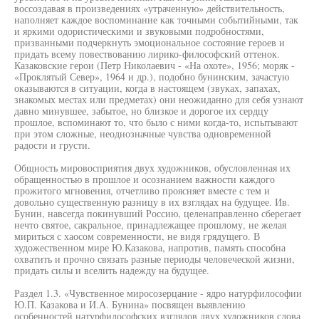
воссоздавая в произведениях «утраченную» действительность,
наполняет каждое воспоминание как точными событийными, так
и яркими одористическими и звуковыми подробностями,
призванными подчеркнуть эмоциональное состояние героев и
придать всему повествованию лирико-философский оттенок.
Казаковские герои (Петр Николаевич - «На охоте», 1956; моряк -
«Проклятый Север», 1964 и др.), подобно бунинским, зачастую
оказываются в ситуации, когда в настоящем (звуках, запахах,
знакомых местах или предметах) они неожиданно для себя узнают
давно минувшее, забытое, но близкое и дорогое их сердцу
прошлое, вспоминают то, что было с ними когда-то, испытывают
при этом сложные, неоднозначные чувства одновременной
радости и грусти.
Общность мировосприятия двух художников, обусловленная их
обращенностью в прошлое и осознанием важности каждого
прожитого мгновения, отчетливо проясняет вместе с тем и
довольно существенную разницу в их взглядах на будущее. Ив.
Бунин, навсегда покинувший Россию, целенаправленно сберегает
нечто святое, сакральное, принадлежащее прошлому, не желая
мириться с хаосом современности, не видя грядущего. В
художественном мире Ю.Казакова, напротив, память способна
охватить и прочно связать разные периоды человеческой жизни,
придать силы и вселить надежду на будущее.
Раздел 1.3. «Чувственное миросозерцание - ядро натурфилософии
Ю.П. Казакова и И.А. Бунина» посвящен выявлению
особенностей натурфилософских взглядов двух художников слова