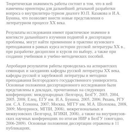
Теоретическая значимость работы состоит в том, что в ней
намечены ориентиры для дальнейшей детальной разработки
вопроса о внутрилитера-турном диалоге Ю.П. Казакова и И.А.
Бунина, что позволяет внести новые представления о
литературном процессе XX века.
Результаты исследования имеют практическое значение в
контексте дальнейшего изучения поднятой в диссертации
проблемы, могут найти применение в практике вузовского
преподавания в рамках курса истории русской литературы XX в.,
при разработке дисциплин и курсов по выбору, а также при
создании учебников и учебно-методических пособий.
Апробация результатов работы проводилась на аспирантских
семинарах и заседаниях кафедры русской литературы XX века,
кафедры русской и зарубежной литературы и методики
преподавания Белгородского государственного университета.
Основные положения диссертационного исследования были
представлены в докладах, прочитанных на следующих
конференциях: международных (Белгород, БелГУ, 2003, 2004,
2005, 2008; Елец, ЕГУ им. И.А. Бунина, 2005, 2006; Рязань, РГУ
им. С.А. Есенина, 2007; Москва, МГГУ им. М.А. Шолохова, 2008,
2009; Мичуринск, МГПИ, 2008), межрегиональных и
межвузовских (Белгород, БГИКИ, 2008), а также на внутривузов-
ских научных конференциях по итогам НИР в БелГУ (ежегодно,
2006-2009). Основные положения диссертации отражены в 11
публикациях.