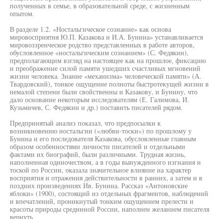
полученных в семье, в образовательной среде, с жизненным
опытом.
В разделе 1.2. «Ностальгическое сознание» как основа
мировосприятия Ю.П. Казакова и И.А. Бунина» устанавливается
мировоззренческое родство представленных в работе авторов,
обусловленное «ностальгическим сознанием» (С. Федякин),
предполагающим взгляд на настоящее как на прошлое, фиксацию
и преображение силой памяти ушедших счастливых мгновений
жизни человека. Знание «механизма» человеческой памяти» (А.
Твардовский), тонкое ощущение полноты быстротекущей жизни в
немалой степени были свойственны и Казакову, и Бунину, что
дало основание некоторым исследователям (Е. Галимова, И.
Кузьмичев, С. Федякин и др.) поставить писателей рядом.
Предпринятый анализ показал, что предпосылки к
возникновению ностальгии («любви-тоски») по прошлому у
Бунина и его последователя Казакова, обусловленные главным
образом особенностями личности писателей и отдельными
фактами их биографий, были различными. Трудная жизнь,
наполненная одиночеством, а в годы вынужденного изгнания и
тоской по России, оказала значительное влияние на характер
восприятия и отражения действительности в ранних, а затем и в
поздних произведениях Ив. Бунина. Рассказ «Антоновские
яблоки» (1900), состоящий из отдельных фрагментов, наблюдений
и впечатлений, проникнутый тонким ощущением прелести и
красоты природы срединной России, наполнен желанием писателя
вернуть