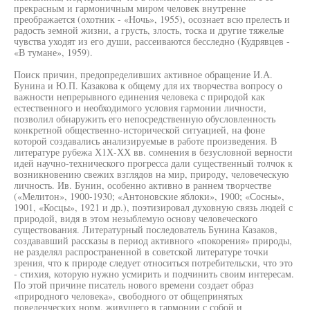
прекрасным и гармоничным миром человек внутренне
преображается (охотник - «Ночь», 1955), осознает всю прелесть и
радость земной жизни, а грусть, злость, тоска и другие тяжелые
чувства уходят из его души, рассеиваются бесследно (Кудрявцев -
«В тумане», 1959).
Поиск причин, предопределивших активное обращение И.А.
Бунина и Ю.П. Казакова к общему для их творчества вопросу о
важности непрерывного единения человека с природой как
естественного и необходимого условия гармонии личности,
позволил обнаружить его непосредственную обусловленность
конкретной общественно-исторической ситуацией, на фоне
которой создавались анализируемые в работе произведения. В
литературе рубежа Х1Х-ХХ вв. сомнения в безусловной верности
идей научно-технического прогресса дали существенный толчок к
возникновению свежих взглядов на мир, природу, человеческую
личность. Ив. Бунин, особенно активно в раннем творчестве
(«Мелитон», 1900-1930; «Антоновские яблоки», 1900; «Сосны»,
1901, «Косцы», 1921 и др.), поэтизировал духовную связь людей с
природой, видя в этом незыблемую основу человеческого
существования. Литературный последователь Бунина Казаков,
создававший рассказы в период активного «покорения» природы,
не разделял распространенной в советской литературе точки
зрения, что к природе следует относиться потребительски, что это
- стихия, которую нужно усмирить и подчинить своим интересам.
По этой причине писатель нового времени создает образ
«природного человека», свободного от общепринятых
поведенческих норм, живущего в гармонии с собой и