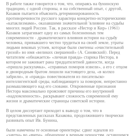
В работе также говорится о том, что, опираясь на бунинскую
традицию, с одной стороны, и на собственный опыт, с другой,
Казаков пытается объяснить детерминированность
противоречивости русского характера конкретно-историческими
«катаклизмами», оказавшими значительной 'влияние на судьбы
многих людей России. Так, в рассказе «Нестор и Кир» (1961)
Казаков затрагивает одну из самых болезненных тем
современности - драматического влияния истории на судьбу
человека, привыкшего честно трудиться на своей земле, утраты
людьми вековых устоев, которые были сметены «очистительной
грозой» во имя «великих свершений» (А. Синявский). Перед
читателем «обнажается» «личная правда» старика Нестора, в
котором не заживает рана тридцатилетней давности, когда
«пришла раскулачка», «справных поморов извели», а его с отцом
и двоюродным братом лишили настоящего дела, «в колхоз
забрили», и «правда» повествователя из писательско-
интеллигентской среды, наблюдающего за помором, непрестанно
размышляющего над его словами. Откровенные признания
Нестора максимально проясняют причины его внутренней
«надломленности», раскрывают сложность современной ему
жизни и драматические страницы советской истории.
В целом диссертант приходит к выводу о том, что в
представленных рассказах Казакова, продолжившего творчески
развивать опыт Ив. Бунина,
были намечены те основные ориентиры: сдвиг идеалов из
«завтра» во «вчера», обращение к вечным ценностям, оставшимся