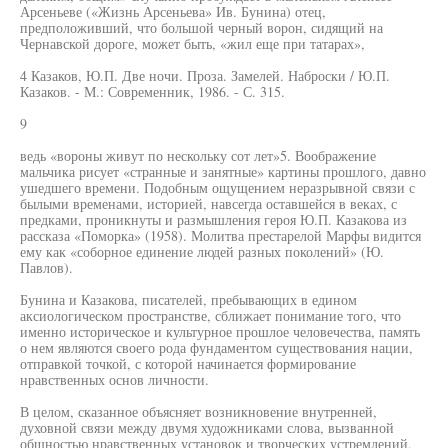
Арсеньеве («Жизнь Арсеньева» Ив. Бунина) отец,
предположивший, что большой черный ворон, сидящий на
Чернавской дороге, может быть, «жил еще при татарах»,
4 Казаков, Ю.П. Две ночи. Проза. Замелей. Наброски / Ю.П.
Казаков. - М.: Современник, 1986. - С. 315.
9
ведь «вороны живут по нескольку сот лет»5. Воображение
мальчика рисует «странные и занятные» картины прошлого, давно
ушедшего времени. Подобным ощущением неразрывной связи с
былыми временами, историей, навсегда оставшейся в веках, с
предками, проникнуты и размышления героя Ю.П. Казакова из
рассказа «Поморка» (1958). Молитва престарелой Марфы видится
ему как «соборное единение людей разных поколений» (Ю.
Павлов).
Бунина и Казакова, писателей, пребывающих в едином
аксиологическом пространстве, сближает понимание того, что
именно историческое и культурное прошлое человечества, память
о нем являются своего рода фундаментом существования нации,
отправкой точкой, с которой начинается формирование
нравственных основ личности.
В целом, сказанное объясняет возникновение внутренней,
духовной связи между двумя художниками слова, вызванной
общностью нравственных установок и творческих устремлений,