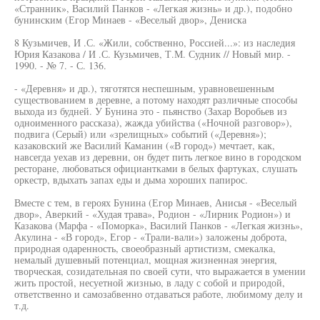
«Странник», Василий Панков - «Легкая жизнь» и др.), подобно
бунинским (Егор Минаев - «Веселый двор», Дениска
8 Кузьмичев, И .С. «Жили, собственно, Россией...»: из наследия
Юрия Казакова / И .С. Кузьмичев, Т.М. Судник // Новый мир. -
1990. - № 7. - С. 136.
- «Деревня» и др.), тяготятся неспешным, уравновешенным
существованием в деревне, а потому находят различные способы
выхода из будней. У Бунина это - пьянство (Захар Воробьев из
одноименного рассказа), жажда убийства («Ночной разговор»),
подвига (Серый) или «зрелищных» событий («Деревня»);
казаковский же Василий Каманин («В город») мечтает, как,
навсегда уехав из деревни, он будет пить легкое вино в городском
ресторане, любоваться официантками в белых фартуках, слушать
оркестр, вдыхать запах еды и дыма хороших папирос.
Вместе с тем, в героях Бунина (Егор Минаев, Анисья - «Веселый
двор», Аверкий - «Худая трава», Родион - «Лирник Родион») и
Казакова (Марфа - «Поморка», Василий Панков - «Легкая жизнь»,
Акулина - «В город», Егор - «Трали-вали») заложены доброта,
природная одаренность, своеобразный артистизм, смекалка,
немалый душевный потенциал, мощная жизненная энергия,
творческая, созидательная по своей сути, что выражается в умении
жить простой, несуетной жизнью, в ладу с собой и природой,
ответственно и самозабвенно отдаваться работе, любимому делу и
т.д.