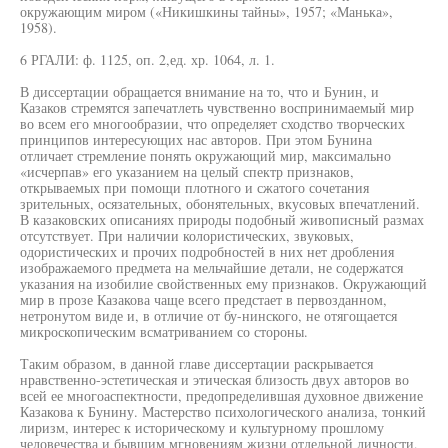
окружающим миром («Никишкины тайны», 1957; «Манька»,
1958).
6 РГАЛИ: ф. 1125, оп. 2,ед. хр. 1064, л. 1.
В диссертации обращается внимание на то, что и Бунин, и
Казаков стремятся запечатлеть чувственно воспринимаемый мир
во всем его многообразии, что определяет сходство творческих
принципов интересующих нас авторов. При этом Бунина
отличает стремление понять окружающий мир, максимально
«исчерпав» его указанием на целый спектр признаков,
открываемых при помощи плотного и сжатого сочетания
зрительных, осязательных, обонятельных, вкусовых впечатлений.
В казаковских описаниях природы подобный живописный размах
отсутствует. При наличии колористических, звуковых,
одористических и прочих подробностей в них нет дробления
изображаемого предмета на мельчайшие детали, не содержатся
указания на изобилие свойственных ему признаков. Окружающий
мир в прозе Казакова чаще всего предстает в первозданном,
нетронутом виде и, в отличие от бу-нинского, не отягощается
микроскопическим всматриванием со стороны.
Таким образом, в данной главе диссертации раскрывается
нравственно-эстетическая и этическая близость двух авторов во
всей ее многоаспектности, предопределившая духовное движение
Казакова к Бунину. Мастерство психологического анализа, тонкий
лиризм, интерес к историческому и культурному прошлому
человечества и бывшим мгновениям жизни отдельной личности,