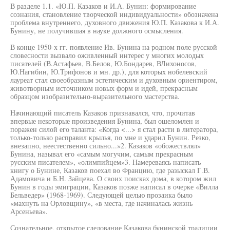
В разделе 1.1. «Ю.П. Казаков и И.А. Бунин: формирование
сознания, становление творческой индивидуальности» обозначена
проблема внутреннего, духовного движения Ю.П. Казакова к И.А.
Бунину, не получившая в науке должного осмысления.
В конце 1950-х гг. появление Ив. Бунина на родном поле русской
словесности вызвало оживленный интерес у многих молодых
писателей (В.Астафьев, В.Белов, Ю.Бондарев, ВЛихоносов,
Ю.Нагибин, Ю.Трифонов и мн. др.), для которых нобелевский
лауреат стал своеобразным эстетическим и духовным ориентиром,
животворным источником новых форм и идей, прекрасным
образцом изобразительно-выразительного мастерства.
Начинающий писатель Казаков признавался, что, прочитав
впервые некоторые произведения Бунина, был ошеломлен и
поражен силой его таланта: «Когда <...> я стал расти в литератора,
только-только расправил крылья, по мне и ударил Бунин. Резко,
внезапно, неестественно сильно...»2. Казаков «обожествлял»
Бунина, называл его «самым могучим, самым прекрасным
русским писателем», «олимпийцем»3. Намереваясь написать
книгу о Бунине, Казаков поехал во Францию, где разыскал Г.В.
Адамовича и Б.Н. Зайцева. О своих поисках дома, в котором жил
Бунин в годы эмиграции, Казаков позже написал в очерке «Вилла
Бельведер» (1968-1969). Следующей целью прозаика было
«махнуть на Орловщину», «в места, где начиналась жизнь
Арсеньева».
Сознательное, открытое следование Казакова бунинской традиции