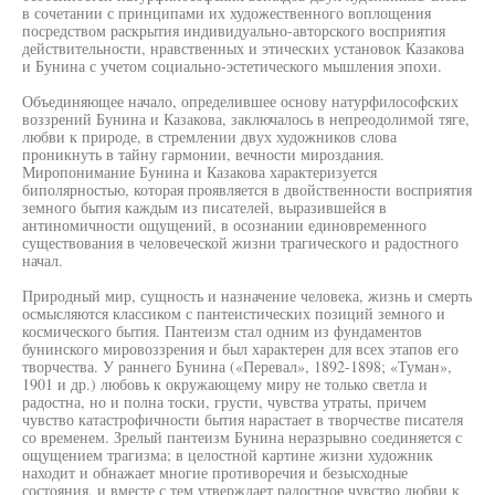
в сочетании с принципами их художественного воплощения
посредством раскрытия индивидуально-авторского восприятия
действительности, нравственных и этических установок Казакова
и Бунина с учетом социально-эстетического мышления эпохи.
Объединяющее начало, определившее основу натурфилософских
воззрений Бунина и Казакова, заключалось в непреодолимой тяге,
любви к природе, в стремлении двух художников слова
проникнуть в тайну гармонии, вечности мироздания.
Миропонимание Бунина и Казакова характеризуется
биполярностью, которая проявляется в двойственности восприятия
земного бытия каждым из писателей, выразившейся в
антиномичности ощущений, в осознании единовременного
существования в человеческой жизни трагического и радостного
начал.
Природный мир, сущность и назначение человека, жизнь и смерть
осмысляются классиком с пантеистических позиций земного и
космического бытия. Пантеизм стал одним из фундаментов
бунинского мировоззрения и был характерен для всех этапов его
творчества. У раннего Бунина («Перевал», 1892-1898; «Туман»,
1901 и др.) любовь к окружающему миру не только светла и
радостна, но и полна тоски, грусти, чувства утраты, причем
чувство катастрофичности бытия нарастает в творчестве писателя
со временем. Зрелый пантеизм Бунина неразрывно соединяется с
ощущением трагизма; в целостной картине жизни художник
находит и обнажает многие противоречия и безысходные
состояния, и вместе с тем утверждает радостное чувство любви к