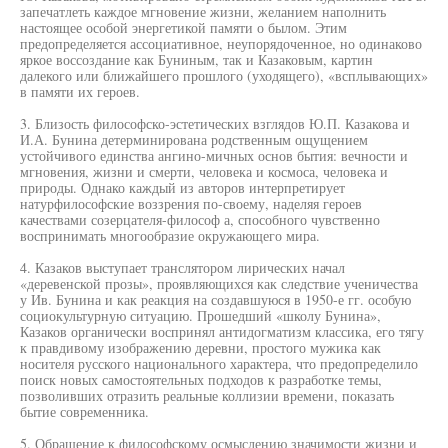
запечатлеть каждое мгновение жизни, желанием наполнить
настоящее особой энергетикой памяти о былом. Этим
предопределяется ассоциативное, неупорядоченное, но одинаково
яркое воссоздание как Буниным, так и Казаковым, картин
далекого или ближайшего прошлого (уходящего), «всплывающих»
в памяти их героев.
3. Близость философско-эстетических взглядов Ю.П. Казакова и
И.А. Бунина детерминирована родственным ощущением
устойчивого единства ангино-мичных основ бытия: вечности и
мгновения, жизни и смерти, человека и космоса, человека и
природы. Однако каждый из авторов интерпретирует
натурфилософские воззрения по-своему, наделяя героев
качествами созерцателя-философ а, способного чувственно
воспринимать многообразие окружающего мира.
4. Казаков выступает транслятором лирических начал
«деревенской прозы», проявляющихся как следствие ученичества
у Ив. Бунина и как реакция на создавшуюся в 1950-е гг. особую
социокультурную ситуацию. Прошедший «школу Бунина»,
Казаков органически воспринял антидогматизм классика, его тягу
к правдивому изображению деревни, простого мужика как
носителя русского национального характера, что предопределило
поиск новых самостоятельных подходов к разработке темы,
позволивших отразить реальные коллизии времени, показать
бытие современника.
5. Обращение к философскому осмыслению значимости жизни и