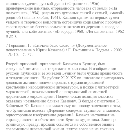
явилось оскудение русской души («Странник», 1956),
пренебрежение памятью, оторванность человека от земли («На
полустанке», 1954), разрыв его духовных связей с семьей, «малой»
родиной («Запах хлеба», 1961). Казаков одним из первых сумел
увидеть и творчески воплотить острейшую социальную проблему
своего времени: бегство сельского жителя из деревни в город за
лучшей, «легкой» жизнью («В город», 1960; «Легкая жизнь», 1962
и др.).
7 Горышин, Г. «Сначала было слово...» (Документальное
повествование о Юрии Казакове) / Г. Го-рышин // Подъем. - 2002.
- № 10. - С. 37.
Второй причиной, привлекшей Казакова к Бунину, был
созвучный писателю антидогматизм классика. В изображении
русской глубинки и ее жителей Бунину были чужды предвзятость
и тенденциозность. На рубеже Х1Х-ХХ вв. писателю приходилось
довольно активно полемизировать с идеализировавшей
крестьянина народнической литературой, а позже с литературой
марксистской, показывающей с нескрываемой симпатией
деревенского «пролетария». Полемическая позиция классика
оказалась чрезвычайно близка Казакову. В беседе с писателем Б.
Зайцевым Ю. Казаков возражает ему по поводу замечания о том,
что бунинская повесть «Деревня» содержит страшное, а главное,
одностороннее изображение деревни8. Казаков настаивает на
справедливости и объективности Бунина-художника. Защищая
бунинскую правду, прозаик ссылается на собственное знание
современной деревенской жизни, взятое вовсе не из грузных