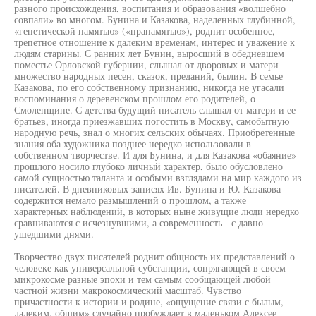
разного происхождения, воспитания и образования «волшебно
совпали» во многом. Бунина и Казакова, наделенных глубинной,
«генетической памятью» («прапамятью»), роднит особенное,
трепетное отношение к далеким временам, интерес и уважение к
людям старины. С ранних лет Бунин, выросший в обедневшем
поместье Орловской губернии, слышал от дворовых и матери
множество народных песен, сказок, преданий, былин. В семье
Казакова, по его собственному признанию, никогда не угасали
воспоминания о деревенском прошлом его родителей, о
Смоленщине. С детства будущий писатель слышал от матери и ее
братьев, иногда приезжавших погостить в Москву, самобытную
народную речь, знал о многих сельских обычаях. Приобретенные
знания оба художника позднее нередко использовали в
собственном творчестве. И для Бунина, и для Казакова «обаяние»
прошлого носило глубоко личный характер, было обусловлено
самой сущностью таланта и особыми взглядами на мир каждого из
писателей. В дневниковых записях Ив. Бунина и Ю. Казакова
содержится немало размышлений о прошлом, а также
характерных наблюдений, в которых ныне живущие люди нередко
сравниваются с исчезнувшими, а современность - с давно
ушедшими днями.
Творчество двух писателей роднит общность их представлений о
человеке как универсальной субстанции, сопрягающей в своем
микрокосме разные эпохи и тем самым сообщающей любой
частной жизни макрокосмический масштаб. Чувство
причастности к истории и родине, «ощущение связи с былым,
далеким, общим» случайно пробуждает в маленьком Алексее