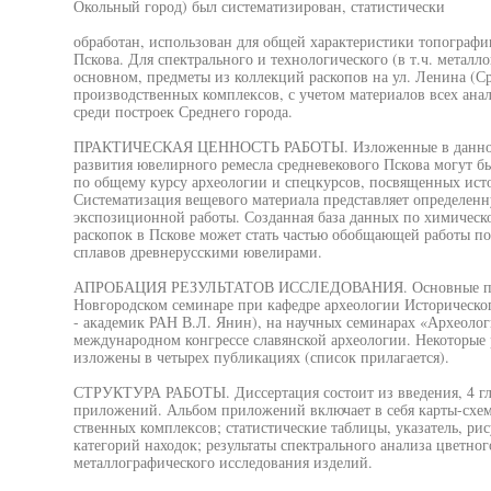
Окольный город) был систематизирован, статистически
обработан, использован для общей характеристики топографи
Пскова. Для спектрального и технологического (в т.ч. металл
основном, предметы из коллекций раскопов на ул. Ленина (С
производственных комплексов, с учетом материалов всех ана
среди построек Среднего города.
ПРАКТИЧЕСКАЯ ЦЕННОСТЬ РАБОТЫ. Изложенные в данной ра
развития ювелирного ремесла средневекового Пскова могут б
по общему курсу археологии и спецкурсов, посвященных исто
Систематизация вещевого материала представляет определен
экспозиционной работы. Созданная база данных по химическо
раскопок в Пскове может стать частью обобщающей работы п
сплавов древнерусскими ювелирами.
АПРОБАЦИЯ РЕЗУЛЬТАТОВ ИССЛЕДОВАНИЯ. Основные поло
Новгородском семинаре при кафедре археологии Историческо
- академик РАН В.Л. Янин), на научных семинарах «Археолог
международном конгрессе славянской археологии. Некоторые 
изложены в четырех публикациях (список прилагается).
СТРУКТУРА РАБОТЫ. Диссертация состоит из введения, 4 гла
приложений. Альбом приложений включает в себя карты-схе
ственных комплексов; статистические таблицы, указатель, ри
категорий находок; результаты спектрального анализа цветно
металлографического исследования изделий.