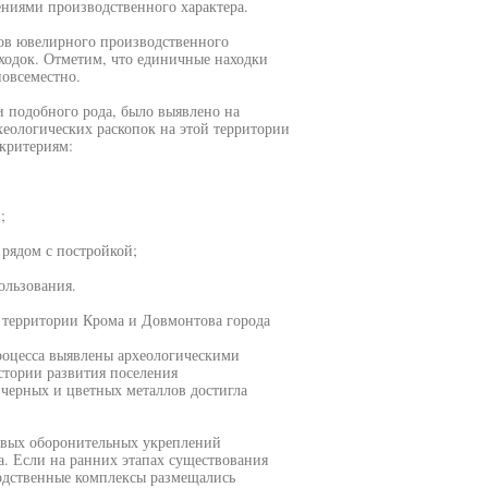
ениями производственного характера.
ов ювелирного производственного
ходок. Отметим, что единичные находки
повсеместно.
и подобного рода, было выявлено на
хеологических раскопок на этой территории
критериям:
;
 рядом с постройкой;
ользования.
 территории Крома и Довмонтова города
роцесса выявлены археологическими
стории развития поселения
 черных и цветных металлов достигла
новых оборонительных укреплений
а. Если на ранних этапах существования
одственные комплексы размещались