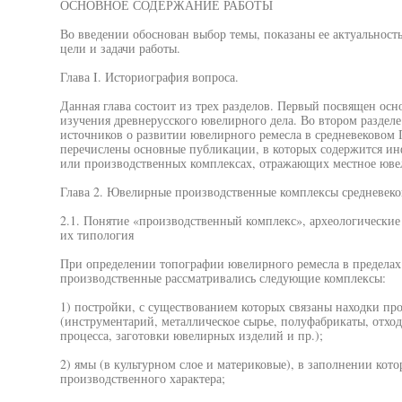
ОСНОВНОЕ СОДЕРЖАНИЕ РАБОТЫ
Во введении обоснован выбор темы, показаны ее актуальность
цели и задачи работы.
Глава I. Историография вопроса.
Данная глава состоит из трех разделов. Первый посвящен ос
изучения древнерусского ювелирного дела. Во втором раздел
источников о развитии ювелирного ремесла в средневековом П
перечислены основные публикации, в которых содержится ин
или производственных комплексах, отражающих местное юве
Глава 2. Ювелирные производственные комплексы средневеко
2.1. Понятие «производственный комплекс», археологически
их типология
При определении топографии ювелирного ремесла в пределах 
производственные рассматривались следующие комплексы:
1) постройки, с существованием которых связаны находки пр
(инструментарий, металлическое сырье, полуфабрикаты, отх
процесса, заготовки ювелирных изделий и пр.);
2) ямы (в культурном слое и материковые), в заполнении кот
производственного характера;