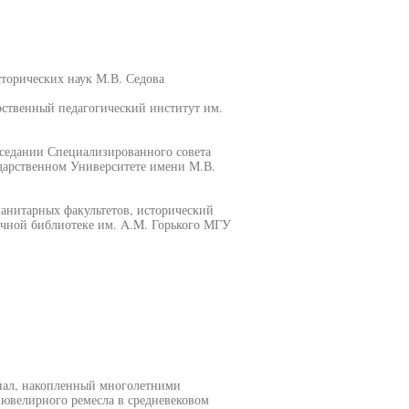
сторических наук М.В. Седова
рственный педагогический институт им.
 заседании Специализированного совета
ударственном Университете имени М.В.
манитарных факультетов, исторический
аучной библиотеке им. A.M. Горького МГУ
л, накопленный многолетними
 ювелирного ремесла в средневековом