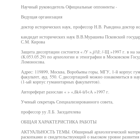
Научный руководитель Официальные оппоненты -
Ведущая организация
доктор исторических наук, профессор Н.В. Рындина доктор и
кандидат исторических наук В.В.Мурашева Псковский госуда
С.М. Кирова
Защита диссертации состоится « /У »,j//iJ; /-Щ »1997 г. в на
(К.053.05.29) по археологии и этнографии в Московском Гос
Ломоносова.
Адрес: 119899, Москва, Воробьевы горы, МГУ, 1-й корпус гу
факультет, ауд. 550. С диссертацией можно ознакомиться в н
(1-ый корпус гуманитарных факультетов).
Автореферат разослан « » «,ßk4-ü/l<A »1997 г.
Ученый секретарь Специализированного совета,
профессор уу Л.Б. Заседателева
ОБЩАЯ ХАРАКТЕРИСТИКА РАБОТЫ
АКТУАЛЬНОСТЬ ТЕМЫ. Обширный археологический материа
раскопками и свидетельствующий о высоком уровне развития