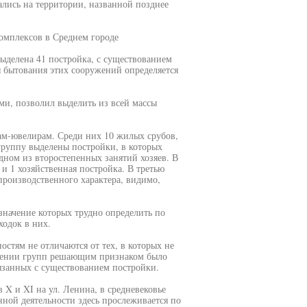
ались на территории, названной позднее
омплексов в Среднем городе
ыделена 41 постройка, с существованием
я бытования этих сооружений определяется
и, позволил выделить из всей массы
ам-ювелирам. Среди них 10 жилых срубов,
группу выделены постройки, в которых
дном из второстепенных занятий хозяев. В
и 1 хозяйственная постройка. В третью
производственного характера, видимо,
значение которых трудно определить по
одок в них.
стям не отличаются от тех, в которых не
влении групп решающим признаком было
язанных с существованием постройки.
 X и XI на ул. Ленина, в средневековье
ной деятельности здесь прослеживается по