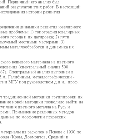
ний. Первичный его анализ был
аций результатов этих работ. В настоящий
исследования истории развития
деления динамики развития ювелирного
евые проблемы: 1) топография ювелирных
ого города и их датировка; 2) пути
ользуемый местными мастерами; 3)
иемы металлообработки и динамика их
го вещевого материала из цветного
едования (спектральный анализ 500
- 67). Спектральный анализ выполнен в
В.А. Галибиным, металлографический -
огии МГУ под руководством д.и.н., проф.
 от традиционной методики группировки их
зование новой методики позволило выйти на
упления цветного металла на Русь и
ирами. Применение различных методов
и данные по морфологии псковских
.
териалы из раскопок в Пскове с 1930 по
города (Кром, Довмонтов, Средний и