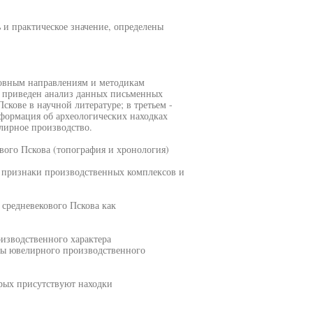
 и практическое значение, определены
новным направлениям и методикам
е приведен анализ данных письменных
скове в научной литературе; в третьем -
формация об археологических находках
лирное производство.
вого Пскова (топография и хронология)
е признаки производственных комплексов и
средневекового Пскова как
оизводственного характера
оды ювелирного производственного
орых присутствуют находки