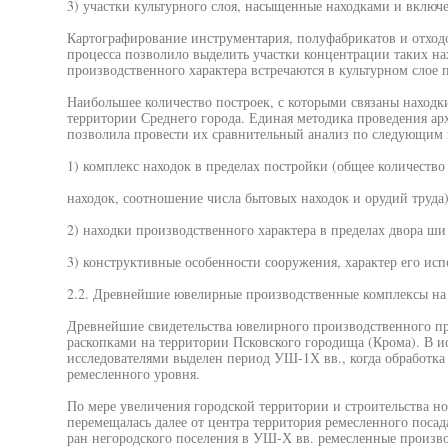
3) участки культурного слоя, насыщенные находками и включ
Картографирование инструментария, полуфабрикатов и отход
процесса позволило выделить участки концентрации таких на
производственного характера встречаются в культурном слое 
Наибольшее количество построек, с которыми связаны находк
территории Среднего города. Единая методика проведения ар
позволила провести их сравнительный анализ по следующим 
1) комплекс находок в пределах постройки (общее количество
находок, соотношение числа бытовых находок и орудий труда)
2) находки производственного характера в пределах двора ши
3) конструктивные особенности сооружения, характер его исп
2.2. Древнейшие ювелирные производственные комплексы на
Древнейшие свидетельства ювелирного производственного п
раскопками на территории Псковского городища (Крома). В и
исследователями выделен период УШ-1Х вв., когда обработка
ремесленного уровня.
По мере увеличения городской территории и строительства 
перемещалась далее от центра территория ремесленного посад
ран негородского поселения в УШ-Х вв. ремесленные произв