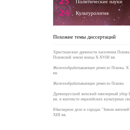
23
Политические науки
24
Культурология
Похожие темы диссертаций
Христианские древности населения Пскова
Псковской земли конца X-XVIII вв.
Железообрабатывающее ремесло Пскова, X 
вв.
Железообрабатывающее ремесло Пскова
Древнерусский женский ювелирный убор I
вв. в контексте евразийских культурных св
Ювелирное дело в городах "Земли вятичей"
XIII вв.