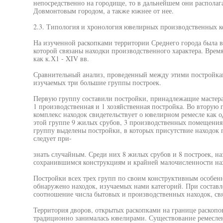
непосредственно на городище, то в дальнейшем они располаг
Довмонтовым городом, а также южнее от нее.
2.3. Типология и хронология ювелирных производственных к
На изученной раскопками территории Среднего города была в
которой связаны находки производственного характера. Врем
как к.Х1 - XIV вв.
Сравнительный анализ, проведенный между этими постройкам
изучаемых три большие группы построек.
Первую группу составили постройки, принадлежащие мастер
1 производственная и 1 хозяйственная постройка. Во вторую 
комплекс находок свидетельствует о ювелирном ремесле как о
этой группе 9 жилых срубов, 3 производственных помещения 
группу выделены постройки, в которых присутствие находок 
следует при-
знать случайным. Среди них 8 жилых срубов и 8 построек, на
сохранившимся конструкциям и крайней малочисленности нах
Постройки всех трех групп по своим конструктивным особенно
обнаружено находок, изучаемых нами категорий. При соста
соотношение числа бытовых и производственных находок, св
Территория дворов, открытых раскопками на границе раскопов
традиционно занималась ювелирами. Существование ремеслен