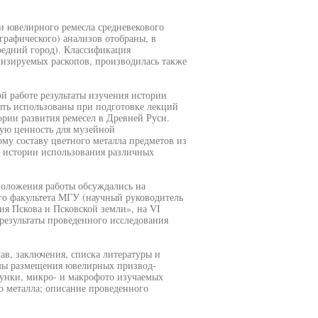
и ювелирного ремесла средневекового
ографического) анализов отобраны, в
редний город). Классификация
лизируемых раскопов, производилась также
боте результаты изучения истории
ыть использованы при подготовке лекций
рии развития ремесел в Древней Руси.
ную ценность для музейной
му составу цветного металла предметов из
о истории использования различных
жения работы обсуждались на
го факультета МГУ (научный руководитель
ия Пскова и Псковской земли», на VI
результаты проведенного исследования
в, заключения, списка литературы и
мы размещения ювелирных призвод-
сунки, микро- и макрофото изучаемых
го металла; описание проведенного