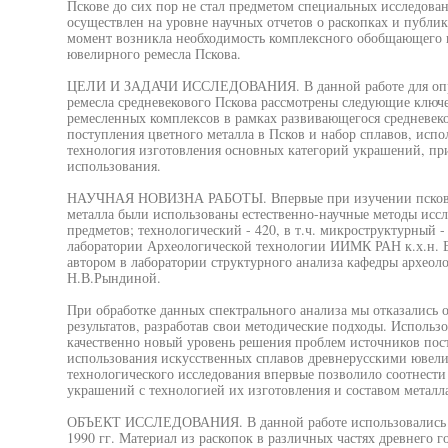
Пскове до сих пор не стал предметом специальных исследова
осуществлен на уровне научных отчетов о раскопках и публик
момент возникла необходимость комплексного обобщающего 
ювелирного ремесла Пскова.
ЦЕЛИ И ЗАДАЧИ ИССЛЕДОВАНИЯ. В данной работе для опре
ремесла средневекового Пскова рассмотрены следующие ключ
ремесленных комплексов в рамках развивающегося средневеков
поступления цветного металла в Псков и набор сплавов, исп
технология изготовления основных категорий украшений, пр
использования.
НАУЧНАЯ НОВИЗНА РАБОТЫ. Впервые при изучении псковско
металла были использованы естественно-научные методы иссл
предметов; технологический - 420, в т.ч. микроструктурный 
лаборатории Археологической технологии ИИМК РАН к.х.н. 
автором в лаборатории структурного анализа кафедры археол
Н.В.Рындиной.
При обработке данных спектрального анализа мы отказались
результатов, разработав свои методические подходы. Исполь
качественно новый уровень решения проблем источников пост
использования искусственных сплавов древнерусскими ювел
технологического исследования впервые позволило соотнест
украшений с технологией их изготовления и составом металла
ОБЪЕКТ ИССЛЕДОВАНИЯ. В данной работе использовались ма
1990 гг. Материал из раскопок в различных частях древнего 