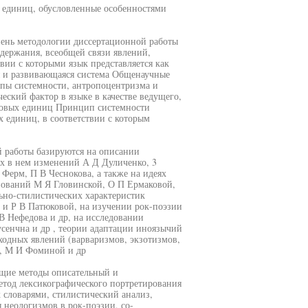
 единиц, обусловленные особенностями
ень методологии диссертационной работы
одержания, всеобщей связи явлений,
вии с которыми язык представляется как
я и развивающаяся система Общенаучные
пы системности, антропоцентризма и
ский фактор в языке в качестве ведущего,
овых единиц Принцип системности
 единиц, в соответствии с которым
 работы базируются на описании
их в нем изменений А Д Дуличенко, 3
Ферм, П В Чеснокова, а также на идеях
вований М Я Гловинской, О П Ермаковой,
ьно-стилистических характеристик
и Р В Патюковой, на изучении рок-поэзии
В Нефедова и др, на исследовании
сенчна и др , теории адаптации иноязычий
ходных явлений (варваризмов, экзотизмов,
р, М И Фоминой и др
щие методы описательный и
метод лексикографического портретирования
словарями, стилистический анализ,
неологизмов в рок-поэзии, со-