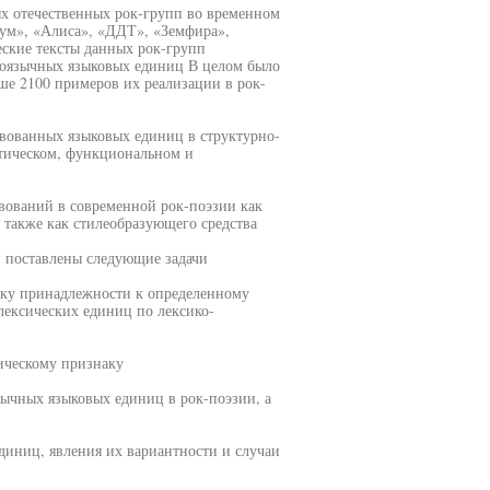
х отечественных рок-групп во временном
иум», «Алиса», «ДДТ», «Земфира»,
ские тексты данных рок-групп
ноязычных языковых единиц В целом было
ше 2100 примеров их реализации в рок-
вованных языковых единиц в структурно-
стическом, функциональном и
вований в современной рок-поэзии как
 также как стилеобразующего средства
 поставлены следующие задачи
аку принадлежности к определенному
ексических единиц по лексико-
ическому признаку
ычных языковых единиц в рок-поэзии, а
диниц, явления их вариантности и случаи