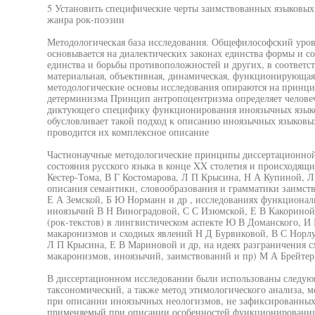
5 Установить специфические черты заимствованных языковых
жанра рок-поэзии
Методологическая база исследования. Общефилософский уров
основывается на диалектических законах единства формы и с
единства и борьбы противоположностей и других, в соответст
материальная, объективная, динамическая, функционирующа
методологические основы исследования опираются на принци
детерминизма Принцип антропоцентризма определяет человече
диктующего специфику функционирования иноязычных язык
обусловливает такой подход к описанию иноязычных языковых
проводится их комплексное описание
Частнонаучные методологические принципы диссертационной
состояния русского языка в конце XX столетия и происходящ
Кестер-Тома, В Г Костомарова, Л П Крысина, Н А Купиной, Л 
описания семантики, словообразования и грамматики заимст
Е А Земской, Б Ю Норманн и др , исследованиях функционал
иноязычий В Н Виноградовой, С С Изюмской, Е В Какориной 
(рок-текстов) в лингвистическом аспекте Ю В Доманского, И 
макаронизмов и сходных явлений Н Д Бурвиковой, В С Норлу
Л П Крысина, Е В Мариновой и др, на идеях разграничения с
макаронизмов, иноязычий, заимствований и пр) М А Брейте
В диссертационном исследовании были использованы следую
таксономический, а также метод этимологического анализа, 
при описании иноязычных неологизмов, не зафиксированных 
применяемый при описании особенностей функционирования 