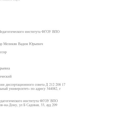
 Педагогического института ФГОУ ВПО
сор Меликян Вадим Юрьевич
ссор
рьевна
ический
ании диссертационного совета Д 212 208 17
ый университет» по адресу 344082, г
Педагогического института ФГОУ ВПО
-на-Дону, ул Б Садовая, 33, ауд 209