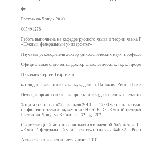
фез т
Ростов-на-Дону - 2010
003491278
Работа выполнена на кафедре русского языка и теории языка
«Южный федеральный университет»
Научный руководитель доктор филологических наук, профес
Официальные оппоненты доктор филологических наук, профе
Николаев Сергей Георгиевич
кандидат филологических наук, доцент Патюкова Регина Вале
Ведущая организация Таганрогский государственный педагог
Защита состоится «25» февраля 2010 г в 15 00 часов на засед
по филологическим наукам при ФГОУ ВПО «Южный федеральн
Ростов-на-Дону, ул Б Садовая, 33, ауд 202
С диссертацией можно ознакомиться в научной библиотеке 
«Южный федеральный университет» по адресу 344082, г Ростов
Автореферат разослан ол^» января 2010 г