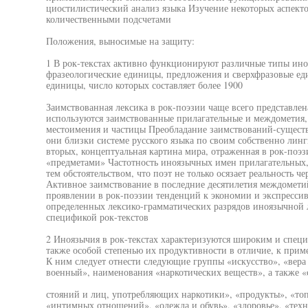
циостилистический анализ языка Изучение некоторых аспект
количественными подсчетами
Положения, выносимые на защиту:
1 В рок-текстах активно функционируют различные типы ин
фразеологические единицы, предложения и сверхфразовые ед
единицы, число которых составляет более 1900
Заимствованная лексика в рок-поэзии чаще всего представл
используются заимствованные прилагательные и междометия,
местоимения и частицы Преобладание заимствований-существи
они близки системе русского языка по своим собственно линг
вторых, концептуальная картина мира, отраженная в рок-поэ
«предметами» Частотность иноязычных имен прилагательных, 
тем обстоятельством, что поэт не только осязает реальность ч
Активное заимствование в последние десятилетия междомети
проявлении в рок-поэзии тенденций к экономии и экспресси
определенных лексико-грамматических разрядов иноязычной 
спецификой рок-текстов
2 Иноязычия в рок-текстах характеризуются широким и спец
также особой степенью их продуктивности в отличие, к прим
К ним следует отнести следующие группы «искусство», «вера
военный», наименования «наркотических веществ», а также «
стояний и лиц, употребляющих наркотики», «продукты», «то
«интимных отношений», «одежда и обувь», «здоровье», «тех