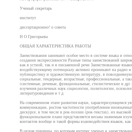
Ученый секретарь
институт
диссертационно! о совета
Н О Григорьева
ОБЩАЯ ХАРАКТЕРИСТИКА РАБОТЫ
Заимствования занимают особое место в системе языка и отно
создания экспрессивности Разные типы заимствований широк
как в устной, так и в письменной речи Заимствованные язык
воздействующему потенциалу активно проникают на радио и т
публицистику и художественную литературу, в повседневную 
социальные, тендерные, возрастные, профессиональные, а та
(системные, речевые, функциональные, стилистические и др) 
изучения различных наук социологии, политологии, психоло
литературоведения и т д
На современном этапе развития науки, характеризующемся у
коммуникации, ростом частотности употребления иноязычны
дискурсе, в том числе в рок-поэзии (рок-текстах), их высок
функциональном плане представляется весьма значимым изуч
контактов вообще и такой формы взаимодействия языков, как
В целом причины, по которым интерес ученых к заимствовани