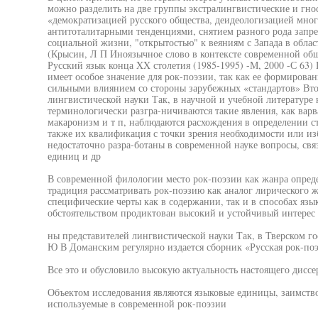
можно разделить на две группы экстралингвистические и гно
«демократизацией русского общества, деидеологизацией мног
антитоталитарными тенденциями, снятием разного рода запре
социальной жизни, "открытостью" к веяниям с Запада в облас
(Крысин, Л П Иноязычное слово в контексте современной общ
Русский язык конца XX столетия (1985-1995) -М, 2000 -С 63)
имеет особое значение для рок-поэзии, так как ее формирова
сильными влиянием со стороны зарубежных «стандартов» Вто
лингвистической науки Так, в научной и учебной литературе 
терминологически разгра-ничиваются такие явления, как варв
макаронизм и т п, наблюдаются расхождения в определении с
также их квалификация с точки зрения необходимости или из
недостаточно разра-ботаны в современной науке вопросы, св
единиц и др
В современной филологии место рок-поэзии как жанра опред
традиция рассматривать рок-поэзию как аналог лирического ж
специфические черты как в содержании, так и в способах яз
обстоятельством продиктован высокий и устойчивый интерес к
ны представителей лингвистической науки Так, в Тверском г
Ю В Доманским регулярно издается сборник «Русская рок-поэз
Все это и обусловило высокую актуальность настоящего дисс
Объектом исследования являются языковые единицы, заимств
используемые в современной рок-поэзии