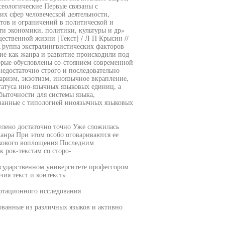
сеологические Первые связаны с
их сфер человеческой деятельности,
тов и ограничений в политической и
ти экономики, политики, культуры и др»
ественной жизни [Текст] / Л П Крысин //
 Группа экстралингвистических факторов
ние как жанра и развитие происходили под
рые обусловлены со-стоянием современной
недостаточно строго и последовательно
аризм, экзотизм, иноязычное вкрапление,
татуса ино-язычных языковых единиц, а
быточности для системы языка,
язанные с типологией иноязычных языковых
елено достаточно точно Уже сложилась
анра При этом особо оговариваются ее
ыкового воплощения Последним
 рок-текстам со сторо-
осударственном университете профессором
ия текст и контекст»
ертационного исследования
ованные из различных языков и активно