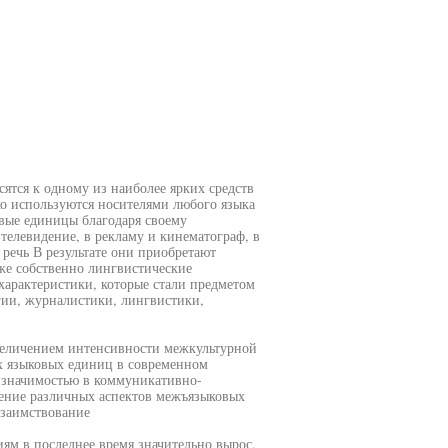
сятся к одному из наиболее ярких средств
о используются носителями любого языка
овые единицы благодаря своему
елевидение, в рекламу и кинематограф, в
речь В результате они приобретают
кже собственно лингвистические
характеристики, которые стали предметом
гии, журналистики, лингвистики,
величением интенсивности межкультурной
х языковых единиц в современном
ой значимостью в коммуникативно-
ение различных аспектов межъязыковых
 заимствование
ям в последнее время значительно вырос,