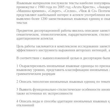
Языковым материалом послужили тексты наиболее популярны
промежутке с 1980 года по 2005 год «Агата Кристи», «Аквар
«Машина времени», «Секрет», «Сплин», «Чиж & Со» Поэтиче
представляют наибольший интерес в аспекте употребления и
выявлено более 1200 заимствованных языковых единиц и свы
текстах
Предметом диссертационной работы явилось описание заимст
семантическом, этимологическом, парадигматическом, стили
адаптационном аспектах
Цель работы заключается в комплексном исследовании заимст
эффективного инструмента выражения авторских интенций, а
В соответствии с вышеизложенной целью в диссертации были
1 Охарактеризовать иноязычные языковые единицы по призн
языковому уровню, представить классификацию иноязычных л
грамматическим разрядам
2 Описать типологию иноязычных языковых единиц по темат
3 Выявить функционально-стилистические особенности инояз
также источники их экспрессивности
4 Описать виды и способы адаптации иноязычных языковых е
отклонений