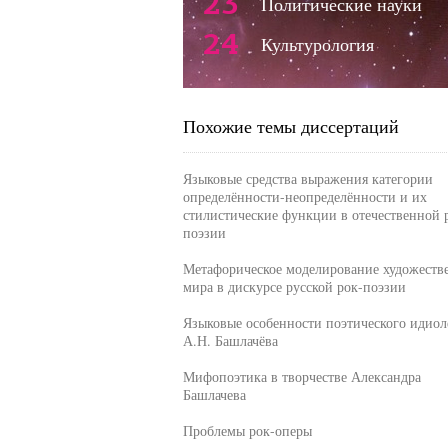
23
Политические науки
24
Культурология
Похожие темы диссертаций
Языковые средства выражения категории
определённости-неопределённости и их
стилистические функции в отечественной 
поэзии
Метафорическое моделирование художеств
мира в дискурсе русской рок-поэзии
Языковые особенности поэтического идиол
А.Н. Башлачёва
Мифопоэтика в творчестве Александра
Башлачева
Проблемы рок-оперы