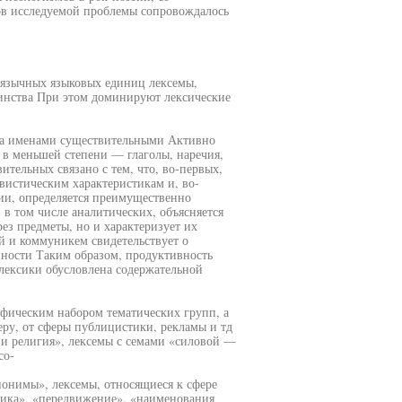
ов исследуемой проблемы сопровождалось
оязычных языковых единиц лексемы,
инства При этом доминируют лексические
ена именами существительными Активно
 в меньшей степени — глаголы, наречия,
тельных связано с тем, что, во-первых,
вистическим характеристикам и, во-
зии, определяется преимущественно
в том числе аналитических, объясняется
ерез предметы, но и характеризует их
й и коммуникем свидетельствует о
вности Таким образом, продуктивность
лексики обусловлена содержательной
ифическим набором тематических групп, а
еру, от сферы публицистики, рекламы и тд
 и религия», лексемы с семами «силовой —
со-
понимы», лексемы, относящиеся к сфере
ника», «передвижение», «наименования