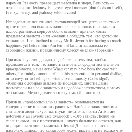
паремии Ревность превращает человека в зверя, Ревность —
отрава жизни, Jealousy is a green-eyed monster (that feeds on itself),
Frenzy, heresy, and jealousy seldom cured
Исследование понятийной составляющей концепта «зависть» в
прозе позволило выявить наличие аналогичных признаков в
иллюстративном корпусе обоих языков - признак «быть
предметом зависти» или «желание обладать тем, что достойно
стяжания»: I am inclined to envy Mr Rushworth for having so much
happiness yet before him (Am ten), «Наталья завидовала ее
свободной жизни, праздничному блеску ее глаз» (Горький)
Признак «чувство досады, недоброжелательства, злобы»
проявляется в том, что зависть становится сродни мстительной
враждебности, ненависти Whatever may have been the case with
others, I certainly cannot attribute this persecution to personal dislike,
or to envy, or to feelings of vindictive animosity (Coleridge)',
«Княгиня с дочерью явилась из последних, многие дамы
посмотрели на нее с завистью и недоброжелательством, потому
что княжна Мери одевается со вкусом» (Лермонтов)
Признак «профессиональная зависть» основывается на
соперничестве и желании сравняться Наиболее завистливыми
считаются люди искусства, науки, писатели, поэты Artists are
notoriously an envious race (Murdoch), «Это зависть Людям не
талантливым, но с претензиями, ничего больше не остается, как
порицать настоящие таланты» (Чехов) Диапазон зависти
настолько широк, что каузатором может выступать не только что-