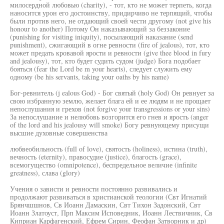
милосердной любовью (charity), - тот, кто не может терпеть, когда
наносится урон его достоинству, придирчиво не терпящий, чтобы
были против него, не отдающий своей чести другому (not give his
honour to another) Потому Он наказывающий за беззаконие
(punishing for visiting iniquity), посылающий наказание (send
punishment), сжигающий в огне ревности (fire of jealous), тот, кто
может предать кровавой ярости и ревности (give thee blood in fury
and jealousy), тот, кто будет судить судом (judge) Бога подобает
бояться (fear the Lord be m your hearts), следует служить ему
одному (be his servants, taking your oaths by his name)
Бог-ревнитель (j ealous God) - Бог святый (holy God) Он ревнует за
свою избранную землю, желает блага ей и ее людям и не прощает
непослушания и грехов (not forgive your transgressions or your sins)
За непослушание и нелюбовь возгорится его гнев и ярость (anger
of the lord and his jealousy will smoke) Богу ревнующему присущи
высшие духовные совершенства
любвеобильность (full of love), святость (holiness), истина (truth),
вечность (eternity), правосудие (justice), благость (grace),
всемогущество (omnipotence), беспредельное величие (infinite
greatness), слава (glory)
Учения о зависти и ревности постоянно развивались и
продолжают развиваться в христианской теологии (Свт Игнатий
Брянчшшнов, Св Иоанн Дамаскин, Свт Тихон Задонский, Свт
Иоанн Златоуст, Прп Максим Исповедник, Иоанн Лествичник, Св
Киприан Карфагенский, Ефрем Сирин, Феофан Затворник и др)