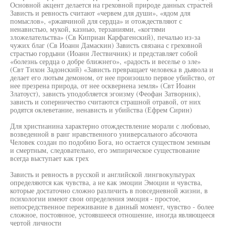
Основной акцент делается на греховной природе данных страстей
Зависть и ревность считают «червем для души», «ядом для
помыслов», «ржавчиной для сердца» и отождествляют с
ненавистью, мукой, казнью, терзаниями, «когтями
зложелательства» (Св Киприан Карфагенский), печалью из-за
чужих благ (Св Иоанн Дамаскин) Зависть связана с греховной
страстью гордыни (Иоанн Лествичник) и представляет собой
«болезнь сердца о добре ближнего», «радость и веселье о зле»
(Свт Тихон Задонский) «Зависть превращает человека в дьявола и
делает его лютым демоном, от нее произошло первое убийство, от
нее презрена природа, от нее осквернена земля» (Свт Иоанн
Златоуст), зависть уподобляется эгоизму (Феофан Затворник),
зависть и соперничество считаются страшной отравой, от них
родятся оклеветание, ненависть и убийства (Ефрем Сирин)
Для христианина характерно отождествление морали с любовью,
возведенной в ранг нравственного универсального абсочюта
Человек создан по подобию Бога, но остается существом земным
и смертным, следовательно, его эмпирическое существование
всегда выступает как грех
Зависть и ревность в русской и английской лингвокультурах
определяются как чувства, а не как эмоции Эмоции и чувства,
которые достаточно сложно различить в повседневной жизни, в
психологии имеют свои определения эмоция - простое,
непосредственное переживание в данный момент, чувство - более
сложное, постоянное, устоявшееся отношение, иногда являющееся
чертой личности