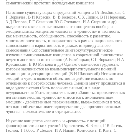
семантический прототип исследуемых концептов
На основе существующих определений концепта (А Вежбицкая; С
Г Воркачев, В И Карасик, В. В Колесов, С X Ляпин, В П Нерознак,
3 Д Попова, Г Г Слышкин,Ю С Степанов, И А Стернин и др)
выделяются такие важные компоненты концептов вообще и
эмоциональных концептов «зависть» и «ревность» в частности,
как ментальность, обобщенность, способность к развитию,
многокомпонентность, инвариантность в рамках национального
самосознания и вариативность в рамках индивидуального
самосознания Сопоставительное лингвокультурологическое
изучение эмоциональных концептов в современной лингвистике
ведется достаточно интенсивно (А Вежбицкая; С Г Воркачев; Н А
Красавский, Е Ю Мягкова и др) Однако отмечаются трудности,
которые заключаются во взаимоинтерпретируемости понятий
номинации и дескрипции эмоций (В И Шаховский) Источником
эмоций и чувств является объективная действительность по
отношению к потребностям человека Эмоции могут проявляться в
виде удовольствия (быть положительными) и в виде
неудовольствия (быть отрицательными) «Зависть» проявляется как
негативная эмоция, «ревность» относится к амбивалентным
эмоциям - двойственным переживаниям, выражающимся в том,
что один объект вызывает одновременно два противоположных
чувства - положительное и отрицательное
Изучение концептов «зависть» и «ревность» с позиций
философско-этических учений (Аристотель, Ф Бэкон, Г В Гегель,
Гесиод, Т Гоббс, Р Декарт, И А Ильин, Ксенофоит, И Кант, С