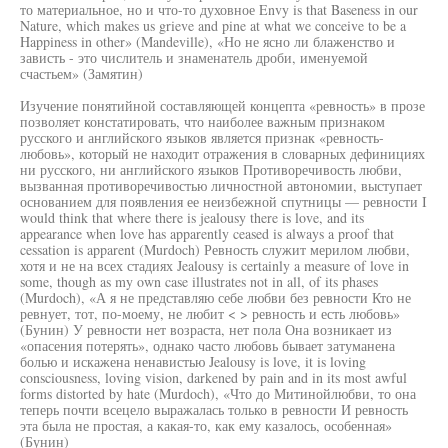
то материальное, но и что-то духовное Envy is that Baseness in our
Nature, which makes us grieve and pine at what we conceive to be a
Happiness in other» (Mandeville), «Но не ясно ли блаженство и
зависть - это числитель и знаменатель дроби, именуемой
счастьем» (Замятин)
Изучение понятийной составляющей концепта «ревность» в прозе
позволяет констатировать, что наиболее важным признаком
русского и английского языков является признак «ревность-
любовь», который не находит отражения в словарных дефинициях
ни русского, ни английского языков Противоречивость любви,
вызванная противоречивостью личностной автономии, выступает
основанием для появления ее неизбежной спутницы — ревности I
would think that where there is jealousy there is love, and its
appearance when love has apparently ceased is always a proof that
cessation is apparent (Murdoch) Ревность служит мерилом любви,
хотя и не на всех стадиях Jealousy is certainly a measure of love in
some, though as my own case illustrates not in all, of its phases
(Murdoch), «А я не представляю себе любви без ревности Кто не
ревнует, тот, по-моему, не любит < > ревность и есть любовь»
(Бунин) У ревности нет возраста, нет пола Она возникает из
«опасения потерять», однако часто любовь бывает затуманена
болью и искажена ненавистью Jealousy is love, it is loving
consciousness, loving vision, darkened by pain and in its most awful
forms distorted by hate (Murdoch), «Что до Митинойлюбви, то она
теперь почти всецело выражалась только в ревности И ревность
эта была не простая, а какая-то, как ему казалось, особенная»
(Бунин)