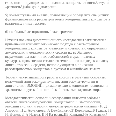
слов, номинирующих эмоциональные концепты «зависть/envy» и
«ревность/ jealousy» в диахронии,
5) контекстуальный анализ, позволяющий определить специфику
функционирования рассматриваемых эмоциональных концептов в
различных типах текстов,
6) свободный ассоциативный эксперимент
Научная новизна диссертационного исследования заключается в
применении концептологического подхода к рассмотрению
эмоциональных концептов «зависть» и «ревность», определении
лексических и метафорических средств их вербального
выражения, выявлении их особенностей в сравниваемых
культурах, применении семантико-эмотивного подхода к анализу
лингвистических средств, использующихся в описании
рассматриваемых концептов в русском и английском языках
Теоретическая значимость работы состоит в развитии основных
положений лингвоконцептологии, лингвокультурологии и
лингвистики ЭМОЦИЙ применительно к концептам «зависть» и
«ревность» в русской и английской языковых картинах мира
Методологической основой исследования являются работы в
области лингвокультурологии, концептолопш, эмотиологии,
этнолингвистики и теории межкультурной коммуникации (10 Д
Апресян, Н Д Арутюнова, А Вежбицкая,СГ Воркачев,ДБ Гудков, П
Н. Донец, Л А Исаева, В И Ка-расик,ВБ Кашкин,НА Красавский,