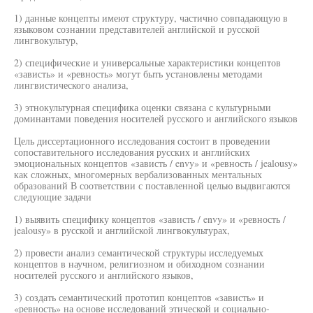
1) данные концепты имеют структуру, частично совпадающую в
языковом сознании представителей английской и русской
лингвокультур,
2) специфические и универсальные характеристики концептов
«зависть» и «ревность» могут быть установлены методами
лингвистического анализа,
3) этнокультурная специфика оценки связана с культурными
доминантами поведения носителей русского и английского языков
Цель диссертационного исследования состоит в проведении
сопоставительного исследования русских и английских
эмоциональных концептов «зависть / envy» и «ревность / jealousy»
как сложных, многомерных вербализованных ментальных
образований В соответствии с поставленной целью выдвигаются
следующие задачи
1) выявить специфику концептов «зависть / envy» и «ревность /
jealousy» в русской и английской лингвокультурах,
2) провести анализ семантической структуры исследуемых
концептов в научном, религиозном и обиходном сознании
носителей русского и английского языков,
3) создать семантический прототип концептов «зависть» и
«ревность» на основе исследований этической и социально-