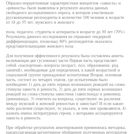
Образно-перцептивные характеристики концептов «зависть» и
«ревность» были выявлены в результате анализа данных
свободного ассоциативного опроса, в котором участвовали
русскоязычные респонденты в количестве 100 человек в возрасте
от 18 до 55 лет, мужского и женского
пола, педагоги, студенты и аспиранты в возрасте до 30 лет (70%)
Результаты данного исследования не отражают тендерной
дифференциации, поскольку 80% респондентов оказались
представительницами женского пола
Для получения эффективного результата была составлена анкета,
включающая две (условные) части Первая часть представляет
собой «паспортные» вопросы (возраст, пол, образование, род
занятий), необходимые для определения, к какой возрастной и
социальной группе принадлежат испытуемые Вторая, основная
часть, состоит из четырех этапов, где испытуемым было
необходимо 1) дать до пяти первых возникших реакций на слова-
стимулы зависть и ревность, 2) дать до пяти первых возникших
реакций на слова-стимулы завистник (завистница) и ревнивец
(ревнивица), 3) ответить на вопросы, существуют ли различия
между мужской и женской ревностью и завистью7 И если какие-
либо различия существуют, то указать, в чем они проявляются, 4)
назвать имена литературных героев, с которыми ассоциируются
зависть и ревность.
При обработке результатов анкетирования применялась методика,
предполагающая когнитивное обобщение полученных результатов