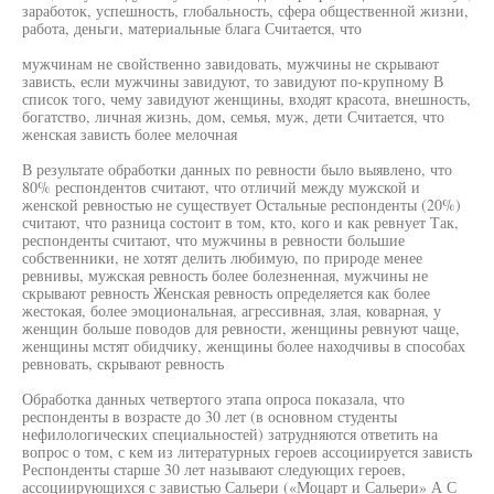
заработок, успешность, глобальность, сфера общественной жизни,
работа, деньги, материальные блага Считается, что
мужчинам не свойственно завидовать, мужчины не скрывают
зависть, если мужчины завидуют, то завидуют по-крупному В
список того, чему завидуют женщины, входят красота, внешность,
богатство, личная жизнь, дом, семья, муж, дети Считается, что
женская зависть более мелочная
В результате обработки данных по ревности было выявлено, что
80% респондентов считают, что отличий между мужской и
женской ревностью не существует Остальные респонденты (20%)
считают, что разница состоит в том, кто, кого и как ревнует Так,
респонденты считают, что мужчины в ревности большие
собственники, не хотят делить любимую, по природе менее
ревнивы, мужская ревность более болезненная, мужчины не
скрывают ревность Женская ревность определяется как более
жестокая, более эмоциональная, агрессивная, злая, коварная, у
женщин больше поводов для ревности, женщины ревнуют чаще,
женщины мстят обидчику, женщины более находчивы в способах
ревновать, скрывают ревность
Обработка данных четвертого этапа опроса показала, что
респонденты в возрасте до 30 лет (в основном студенты
нефилологических специальностей) затрудняются ответить на
вопрос о том, с кем из литературных героев ассоциируется зависть
Респонденты старше 30 лет называют следующих героев,
ассоциирующихся с завистью Сальери («Моцарт и Сальери» А С