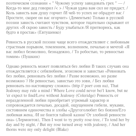
поэтическом сознании « " Чужому успеху завидовать грех " — /
Когда-то мне дед говорил /< > / Чужая удача вам сил не придаст, /
Коль зависть вам душу горчит /И чей-то успех не обрадует вас /
Простите, скорее он вас огорчит» (Дементьев) Только в русской
поэзии зависть считают чувством, которое тщательно скрывают от
других «Я скрою зависть / Буду улыбаться /Я притворюсь, как
будто я простак» (Евтушенко)
Ревность в русской поэзии чаще всего отождествляют с любовным
страстным порывом, томлением, волнением, печалью и мечтой «Я
вас любил безмолвно, безнадежно, / То робостью, то ревностью
томим» (Пушкин)
Однако ревность может появляться без любви В таких случаях она
отождествляется с себялюбием, эгоизмом и завистью «Ревновать
без любви, ревновать без любви / Разве возможно, но разве
возможно '/ Не ревностью, завистью это зови, / Без любви
ревновать по-настоящему сложно» (http // роет com иа), That
Jealousy may rule a mind / Where Love could never be/1 know, but ne
'er expect to find/Love without Jealousy (Coleridge) Ревность от
неразделенной любви приобретает угрюмый характер и
сопровождается печалью, досадой, ощущением гибели, муками,
состоянием одиночества и злобы «Другоголюбит без боязни/Его
любимая жена, /И не боится тайной казни/ От злобной ревности
она» (Лермонтов), Then I went to ту pretty rose-tree, / To tend her by
day and by night, / But my rose turned away with jealousy, / And her
thorns were my only delight (Blake)