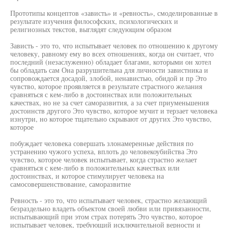
Прототипы концептов «зависть» и «ревность», смоделированные в
результате изучения философских, психологических и
религиозных текстов, выглядят следующим образом
Зависть - это то, что испытывает человек по отношению к другому
человеку, равному ему во всех отношениях, когда он считает, что
последний (незаслуженно) обладает благами, которыми он хотел
бы обладать сам Она разрушительна для личности завистника и
сопровождается досадой, злобой, ненавистью, обидой и пр Это
чувство, которое проявляется в результате страстного желания
сравняться с кем-либо в достоинствах или положительных
качествах, но не за счет саморазвития, а за счет приуменьшения
достоинств другого Это чувство, которое мучит и терзает человека
изнутри, но которое тщательно скрывают от других Это чувство,
которое
побуждает человека совершать злонамеренные действия по
устранению чужого успеха, вплоть до человекоубийства Это
чувство, которое человек испытывает, когда страстно желает
сравняться с кем-либо в положительных качествах или
достоинствах, и которое стимулирует человека на
самосовершенствование, саморазвитие
Ревность - это то, что испытывает человек, страстно желающий
безраздельно владеть объектом своей любви или привязанности,
испытывающий при этом страх потерять Это чувство, которое
испытывает человек, требующий исключительной верности и