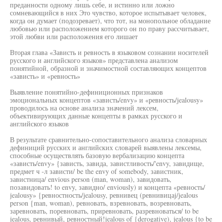
преданности одному лишь себе, и истинно или ложно
сомневающийся в них Это чувство, которое испытывает человек,
когда он думает (подозревает), что тот, на монопольное обладание
любовью или расположением которого он по праву рассчитывает,
этой любви или расположения его лишает
Вторая глава «Зависть и ревность в языковом сознании носителей
русского и английского языков» представлена анализом
понятийной, образной и значимостной составляющих концептов
«зависть» и «ревность»
Выявление понятийно-дефиниционных признаков
эмоциональных концептов «зависть/envy» и «ревность/jealousy»
проводилось на основе анализа значений лексем,
объективирующих данные концепты в рамках русского и
английского языков
В результате сравнительно-сопоставительного анализа словарных
дефиниций русских и английских словарей выявлены лексемы,
способные осуществлять базовую вербализацию концепта
«зависть/envy» {зависть, завида, завистливость/'envy, завидище,
предмет ч -л зависти/ be the envy of somebody, завистник,
завистница/ envious person (man, woman), завидовать,
позавидовать! to envy, завидно/ enviously) и концепта «ревность/
jealousy» {ревностность/jealousy, ревнивец (ревнивицаj/jealous
person {man, woman), ревновать, взревновать, возревновать,
заревновать, поревновать, приревновать, разревноваться/ to be
jealous, ревнивый, ревностный!jealous of {derogative), jealous {to be