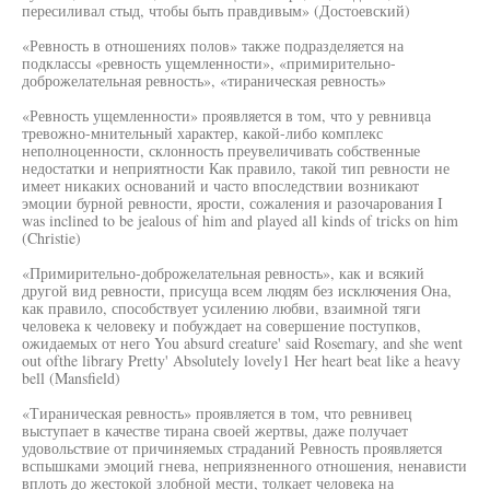
пересиливал стыд, чтобы быть правдивым» (Достоевский)
«Ревность в отношениях полов» также подразделяется на
подклассы «ревность ущемленности», «примирительно-
доброжелательная ревность», «тираническая ревность»
«Ревность ущемленности» проявляется в том, что у ревнивца
тревожно-мнительный характер, какой-либо комплекс
неполноценности, склонность преувеличивать собственные
недостатки и неприятности Как правило, такой тип ревности не
имеет никаких оснований и часто впоследствии возникают
эмоции бурной ревности, ярости, сожаления и разочарования I
was inclined to be jealous of him and played all kinds of tricks on him
(Christie)
«Примирительно-доброжелательная ревность», как и всякий
другой вид ревности, присуща всем людям без исключения Она,
как правило, способствует усилению любви, взаимной тяги
человека к человеку и побуждает на совершение поступков,
ожидаемых от него You absurd creature' said Rosemary, and she went
out ofthe library Pretty' Absolutely lovely1 Her heart beat like a heavy
bell (Mansfield)
«Тираническая ревность» проявляется в том, что ревнивец
выступает в качестве тирана своей жертвы, даже получает
удовольствие от причиняемых страданий Ревность проявляется
вспышками эмоций гнева, неприязненного отношения, ненависти
вплоть до жестокой злобной мести, толкает человека на