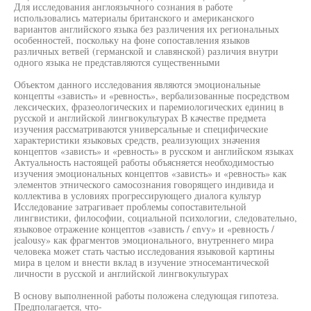
Для исследования англоязычного сознания в работе
использовались материалы британского и американского
вариантов английского языка без различения их региональных
особенностей, поскольку на фоне сопоставления языков
различных ветвей (германской и славянской) различия внутри
одного языка не представляются существенными
Объектом данного исследования являются эмоциональные
концепты «зависть» и «ревность», вербализованные посредством
лексических, фразеологических и паремиологических единиц в
русской и английской лингвокультурах В качестве предмета
изучения рассматриваются универсальные и специфические
характеристики языковых средств, реализующих значения
концептов «зависть» и «ревность» в русском и английском языках
Актуальность настоящей работы объясняется необходимостью
изучения эмоциональных концептов «зависть» и «ревность» как
элементов этнического самосознания говорящего индивида и
коллектива в условиях прогрессирующего диалога культур
Исследование затрагивает проблемы сопоставительной
лингвистики, философии, социальной психологии, следовательно,
языковое отражение концептов «зависть / envy» и «ревность /
jealousy» как фрагментов эмоционального, внутреннего мира
человека может стать частью исследования языковой картины
мира в целом и внести вклад в изучение этносемантической
личности в русской и английской лингвокультурах
В основу выполненной работы положена следующая гипотеза.
Предполагается, что-