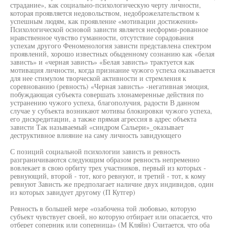
страдание», как социально-психологическую черту личности,
которая проявляется недовольством, недоброжелательством к
успешным людям, как проявление «мотивации достижения»
Психологической основой зависти является несформи-рованное
нравственное чувство гуманности, отсутствие сорадования
успехам другого Феноменология зависти представлена спектром
проявлений, хорошо известных обыденному сознанию как «белая
зависть» и «черная зависть» «Белая зависть» трактуется как
мотивация личности, когда признание чужого успеха оказывается
для нее стимулом творческой активности и стремления к
соревнованию (ревность) «Черная зависть» -негативная эмоция,
побуждающая субъекта совершать злонамеренные действия по
устранению чужого успеха, благополучия, радости В данном
случае у субъекта возникают мотивы блокировки чужого успеха,
его дискредитации, а также прямая агрессия в адрес объекта
зависти Так называемый «синдром Сальери»_оказывает
деструктивное влияние на саму личность завидующего
С позиций социальной психологии зависть и ревность
разграничиваются следующим образом ревность непременно
вовлекает в свою орбиту трех участников, первый из которых -
ревнующий, второй - тот, кого ревнуют, и третий - тот, к кому
ревнуют Зависть же предполагает наличие двух индивидов, один
из которых завидует другому (П Кутгер)
Ревность в большей мере «озабочена той любовью, которую
субъект чувствует своей, но которую отбирает или опасается, что
отберет соперник или соперница» (М Кляйн) Считается, что оба