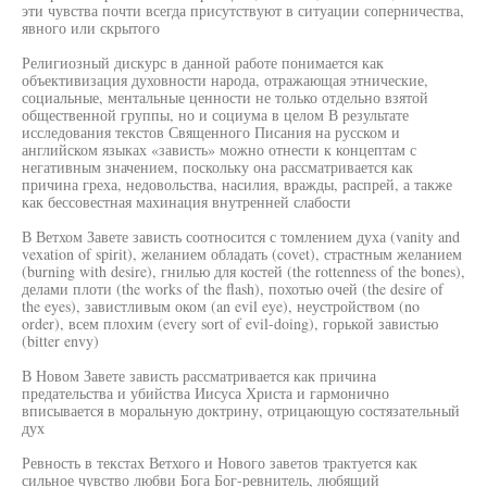
эти чувства почти всегда присутствуют в ситуации соперничества,
явного или скрытого
Религиозный дискурс в данной работе понимается как
объективизация духовности народа, отражающая этнические,
социальные, ментальные ценности не только отдельно взятой
общественной группы, но и социума в целом В результате
исследования текстов Священного Писания на русском и
английском языках «зависть» можно отнести к концептам с
негативным значением, поскольку она рассматривается как
причина греха, недовольства, насилия, вражды, распрей, а также
как бессовестная махинация внутренней слабости
В Ветхом Завете зависть соотносится с томлением духа (vanity and
vexation of spirit), желанием обладать (covet), страстным желанием
(burning with desire), гнилью для костей (the rottenness of the bones),
делами плоти (the works of the flash), похотью очей (the desire of
the eyes), завистливым оком (an evil eye), неустройством (no
order), всем плохим (every sort of evil-doing), горькой завистью
(bitter envy)
В Новом Завете зависть рассматривается как причина
предательства и убийства Иисуса Христа и гармонично
вписывается в моральную доктрину, отрицающую состязательный
дух
Ревность в текстах Ветхого и Нового заветов трактуется как
сильное чувство любви Бога Бог-ревнитель, любящий