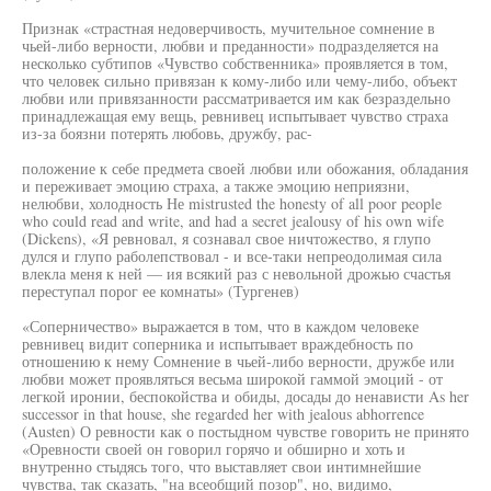
Признак «страстная недоверчивость, мучительное сомнение в
чьей-либо верности, любви и преданности» подразделяется на
несколько субтипов «Чувство собственника» проявляется в том,
что человек сильно привязан к кому-либо или чему-либо, объект
любви или привязанности рассматривается им как безраздельно
принадлежащая ему вещь, ревнивец испытывает чувство страха
из-за боязни потерять любовь, дружбу, рас-
положение к себе предмета своей любви или обожания, обладания
и переживает эмоцию страха, а также эмоцию неприязни,
нелюбви, холодность Не mistrusted the honesty of all poor people
who could read and write, and had a secret jealousy of his own wife
(Dickens), «Я ревновал, я сознавал свое ничтожество, я глупо
дулся и глупо раболепствовал - и все-таки непреодолимая сила
влекла меня к ней — ия всякий раз с невольной дрожью счастья
переступал порог ее комнаты» (Тургенев)
«Соперничество» выражается в том, что в каждом человеке
ревнивец видит соперника и испытывает враждебность по
отношению к нему Сомнение в чьей-либо верности, дружбе или
любви может проявляться весьма широкой гаммой эмоций - от
легкой иронии, беспокойства и обиды, досады до ненависти As her
successor in that house, she regarded her with jealous abhorrence
(Austen) О ревности как о постыдном чувстве говорить не принято
«Оревности своей он говорил горячо и обширно и хоть и
внутренно стыдясь того, что выставляет свои интимнейшие
чувства, так сказать, "на всеобщий позор", но, видимо,