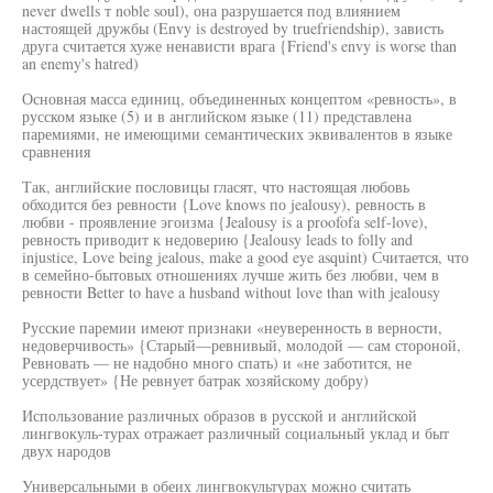
never dwells т noble soul), она разрушается под влиянием
настоящей дружбы (Envy is destroyed by truefriendship), зависть
друга считается хуже ненависти врага {Friend's envy is worse than
an enemy's hatred)
Основная масса единиц, объединенных концептом «ревность», в
русском языке (5) и в английском языке (11) представлена
паремиями, не имеющими семантических эквивалентов в языке
сравнения
Так, английские пословицы гласят, что настоящая любовь
обходится без ревности {Love knows по jealousy), ревность в
любви - проявление эгоизма {Jealousy is a proofofa self-love),
ревность приводит к недоверию {Jealousy leads to folly and
injustice, Love being jealous, make a good eye asquint) Считается, что
в семейно-бытовых отношениях лучше жить без любви, чем в
ревности Better to have a husband without love than with jealousy
Русские паремии имеют признаки «неуверенность в верности,
недоверчивость» {Старый—ревнивый, молодой — сам стороной,
Ревновать — не надобно много спать) и «не заботится, не
усердствует» {Не ревнует батрак хозяйскому добру)
Использование различных образов в русской и английской
лингвокуль-турах отражает различный социальный уклад и быт
двух народов
Универсальными в обеих лингвокультурах можно считать