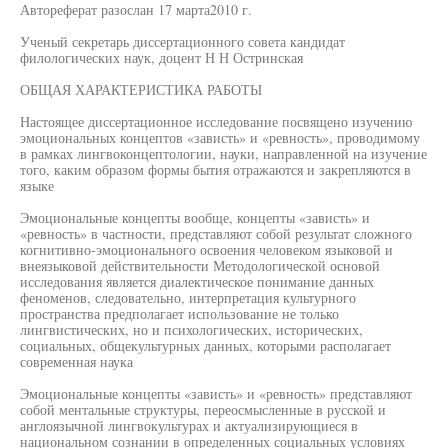
Автореферат разослан 17 марта2010 г.
Ученый секретарь диссертационного совета кандидат
филологических наук, доцент Н Н Остринская
ОБЩАЯ ХАРАКТЕРИСТИКА РАБОТЫ
Настоящее диссертационное исследование посвящено изучению
эмоциональных концептов «зависть» и «ревность», проводимому
в рамках лингвоконцептологии, науки, направленной на изучение
того, каким образом формы бытия отражаются и закрепляются в
языке
Эмоциональные концепты вообще, концепты «зависть» и
«ревность» в частности, представляют собой результат сложного
когнитивно-эмоционального освоения человеком языковой и
внеязыковой действительности Методологической основой
исследования является диалектическое понимание данных
феноменов, следовательно, интерпретация культурного
пространства предполагает использование не только
лингвистических, но и психологических, исторических,
социальных, общекультурных данных, которыми располагает
современная наука
Эмоциональные концепты «зависть» и «ревность» представляют
собой ментальные структуры, переосмысленные в русской и
англоязычной лингвокультурах и актуализирующиеся в
национальном сознании в определенных социальных условиях