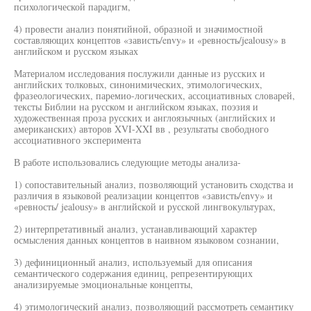
психологической парадигм,
4) провести анализ понятийной, образной и значимостной
составляющих концептов «зависть/envy» и «ревность/jealousy» в
английском и русском языках
Материалом исследования послужили данные из русских и
английских толковых, синонимических, этимологических,
фразеологических, паремио-логических, ассоциативных словарей,
тексты Библии на русском и английском языках, поэзия и
художественная проза русских и англоязычных (английских и
американских) авторов XVI-XXI вв , результаты свободного
ассоциативного эксперимента
В работе использовались следующие методы анализа-
1) сопоставительный анализ, позволяющий установить сходства и
различия в языковой реализации концептов «зависть/envy» и
«ревность/ jealousy» в английской и русской лингвокультурах,
2) интерпретативный анализ, устанавливающий характер
осмысления данных концептов в наивном языковом сознании,
3) дефиниционный анализ, используемый для описания
семантического содержания единиц, репрезентирующих
анализируемые эмоциональные концепты,
4) этимологический анализ, позволяющий рассмотреть семантику