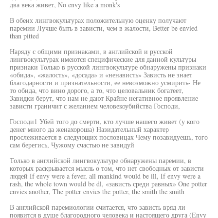
два века живет, No envy like a monk's
В обеих лингвокультурах положительную оценку получают
паремии Лучше быть в зависти, чем в жалости, Better be envied
than pitted
Наряду с общими признаками, в английской и русской
лингвокультурах имеются специфические для данной культуры
признаки Только в русской лингвокультуре обнаружены признаки
«обида», «жалость», «досада» и «ненависть» Зависть не знает
благодарности и признательности, ее невозможно усмирить- Не
то обида, что вино дорого, а то, что целовальник богатеет,
Завидки берут, что нам не дают Крайне негативное проявление
зависти граничит с желанием человекоубийства Господи,
Господи1 Убей того до смерти, кто лучше нашего живет (у кого
денег много да женахороша) Назидательный характер
прослеживается в следующих пословицах Чему позавидуешь, того
сам берегись, Чужому счастью не завидуй
Только в английской лингвокультуре обнаружены паремии, в
которых раскрывается мысль о том, что нет свободных от зависти
людей If envy were a fever, all mankind would be ill, If envy were a
rash, the whole town would be dl, «зависть среди равных» One potter
envies another, The potter envies the potter, the smith the smith
В английской паремиологии считается, что зависть вряд ли
появится в душе благородного человека и настоящего друга (Envy