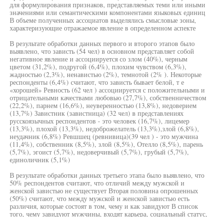
для формулирования признаков, представляемых теми или иными
значениями или семантическими компонентами языковых единиц
В объеме полученных ассоциатов выделялись смысловые зоны,
характеризующие отражаемое явление в определенном аспекте
В результате обработки данных первого и второго этапов было
выявлено, что зависть (54 чел) в основном представляет собой
негативное явление и ассоциируется со злом (40%), черным
цветом (31,2%), подругой (6,4%), плохим чувством (6,3%),
жадностью (2,3%), ненавистью (2%), темнотой (2% ). Некоторые
респонденты (6,4%) считают, что зависть бывает белой, т е
«хорошей» Ревность (62 чел ) ассоциируется с положительными и
отрицательными качествами любовью (27,7%), собственничеством
(22,2%), парнем (16,6%), неуверенностью (13,8%), недоверием
(13,7%) Завистник (завистница) (32 чел) в представлениях
русскоязычных респондентов - это человек (16,7%), лицемер
(13,3%), плохой (13,3%), недоброжелатель (13,3%),злой (6,8%),
неудачник (6,8%) Ревшшец (ревнивица)(39 чел ) - это мужчина
(11,4%), собственник (8,5%), злой (8,5%), Отелло (8,5%), парень
(5,7%), эгоист (5,7%), недоверчивый (5,7%), грубый (5,7%),
единоличник (5,1%)
В результате обработки данных третьего этапа было выявлено, что
50% респондентов считают, что отличий между мужской и
женской завистью не существует Вторая половина опрошенных
(50%) считают, что между мужской и женской завистью есть
различия, которые состоят в том, чему и как завидуют В список
того, чему завидуют мужчины, входят карьера, социальный статус,