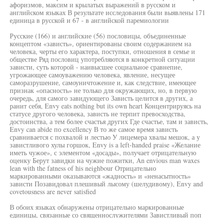
афоризмов, максим и крылатых выражений в русском и
английском языках В результате исследования были выявлены 171
единица в русской и 67 - в английской паремиологии
Русские (166) и английские (56) пословицы, объединенные
концептом «зависть», ориентированы своим содержанием на
человека, черты его характера, поступки, отношения в семье и
обществе Ряд пословиц употребляются в конкретной ситуации
зависти, суть которой - наивысшее социальное сравнепие,
угрожающее самоуважению человека, явление, несущее
саморазрушение, самоуничтожение и, как следствие, имеющее
признак «опасность» не только для окружающих, но, в первую
очередь, для самого завидующего Зависть целится в других, а
ранит себя, Envy eats nothing but its own heart Концентрируясь на
статусе другого человека, зависть не терпит превосходства,
достоинства, а тем более счастья других Где счастье, там и зависть,
Envy can abide по excellency В то же самое время зависть
сравнивается с похвалой и лестью У лицемера хвалы мешок, а у
завистливого хулы горшок, Envy is a left-handed praise «Желание
иметь чужое», с элементом «досады», получает отрицательную
оценку Берут завидки на чужие пожитки, An envious man waxes
lean with the fatness of his neighbour Отрицательно
маркированными оказываются «жадность» и «ненасытность»
зависти Позавидовал плешивый лысому (шелудивому), Envy and
covetousness are never satisfied
В обоих языках обнаружены отрицательно маркированные
единицы, связанные со священнослужителями Завистливый поп