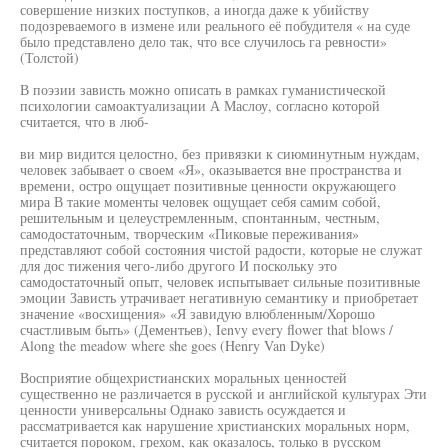
совершение низких поступков, а иногда даже к убийству
подозреваемого в измене или реального её побудителя « на суде
было представлено дело так, что все случилось га ревности»
(Толстой)
В поэзии зависть можно описать в рамках гуманистической
психологии самоактуализации А Маслоу, согласно которой
считается, что в люб-
ви мир видится целостно, без привязки к сиюминутным нуждам,
человек забывает о своем «Я», оказывается вне пространства и
времени, остро ощущает позитивные ценности окружающего
мира В такие моменты человек ощущает себя самим собой,
решительным и целеустремленным, спонтанным, честным,
самодостаточным, творческим «Пиковые переживания»
представляют собой состояния чистой радости, которые не служат
для дос тижения чего-либо другого И поскольку это
самодостаточный опыт, человек испытывает сильные позитивные
эмоции Зависть утрачивает негативную семантику и приобретает
значение «восхищения» «Я завидую влюбленным/Хорошо
счастливым быть» (Дементьев), Ienvy every flower that blows /
Along the meadow where she goes (Henry Van Dyke)
Восприятие общехристианских моральных ценностей
существенно не различается в русской и английской культурах Эти
ценности универсальны Однако зависть осуждается и
рассматривается как нарушение христианских моральных норм,
считается пороком, грехом, как оказалось, только в русском