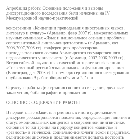
Апробация работы Основные положения и выводы
диссертационного исследования были изложены на IV
Международной научно-практической
конференции «Концепции преподавания иностранных языков,
литератур и культур» (Армавир, февр 2007 г), межрегиональных
научных семинарах «Язык и национальное сознание проблемы
сопоставительной лингво-концептологии» (г Армавир, окт
2006,2007,2008 гг), конференциях профессорско-
преподавательского состава Армавирского государственного
педагогического университета (г Армавир, 2007,2008,2009 гг),
Всероссийской научно-практической интернет-конференции
«Современный русский язык динамика и функционирование»
(Волгоград, дек 2008 г) По теме диссертационного исследования
опубликовано 9 работ общим объемом 2,7 п л
Структура работы Диссертация состоит из введения, двух глав,
заключения, библиографии и приложения
ОСНОВНОЕ СОДЕРЖАНИЕ РАБОТЫ
В первой главе «Зависть и ревность в институциональном
дискурсе» рассматриваются положения, определяющие понятия и
статус эмоциональных концептов в современной лингвистике,
основные точки зрения на природу концептов «зависть» и
«ревность» в этической, социально-психологической парадигмах,
религиозном дискурсе и предпринимается попытка построить