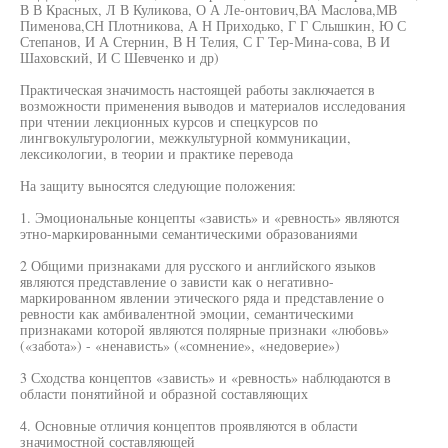
В В Красных, Л В Куликова, О А Ле-онтович,ВА Маслова,МВ
Пименова,СН Плотникова, А Н Приходько, Г Г Слышкин, Ю С
Степанов, И А Стернин, В Н Телия, С Г Тер-Мина-сова, В И
Шаховский, И С Шевченко и др)
Практическая значимость настоящей работы заключается в
возможности применения выводов и материалов исследования
при чтении лекционных курсов и спецкурсов по
лингвокультурологии, межкультурной коммуникации,
лексикологии, в теории и практике перевода
На защиту выносятся следующие положения:
1. Эмоциональные концепты «зависть» и «ревность» являются
этно-маркированными семантическими образованиями
2 Общими признаками для русского и английского языков
являются представление о зависти как о негативно-
маркированном явлении этического ряда и представление о
ревности как амбивалентной эмоции, семантическими
признаками которой являются полярные признаки «любовь»
(«забота») - «ненависть» («сомнение», «недоверие»)
3 Сходства концептов «зависть» и «ревность» наблюдаются в
области понятийной и образной составляющих
4. Основные отличия концептов проявляются в области
значимостной составляющей