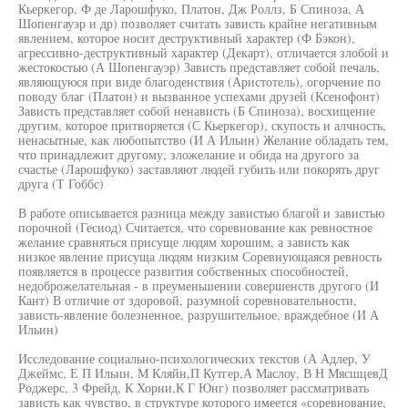
Кьеркегор, Ф де Ларошфуко, Платон, Дж Роллз, Б Спиноза, А
Шопенгауэр и др) позволяет считать зависть крайне негативным
явлением, которое носит деструктивный характер (Ф Бэкон),
агрессивно-деструктивный характер (Декарт), отличается злобой и
жестокостью (А Шопенгауэр) Зависть представляет собой печаль,
являющуюся при виде благоденствия (Аристотель), огорчение по
поводу благ (Платон) и вызванное успехами друзей (Ксенофонт)
Зависть представляет собой ненависть (Б Спиноза), восхищение
другим, которое притворяется (С Кьеркегор), скупость и алчность,
ненасытные, как любопытство (И А Ильин) Желание обладать тем,
что принадлежит другому, зложелание и обида на другого за
счастье (Ларошфуко) заставляют людей губить или покорять друг
друга (Т Гоббс)
В работе описывается разница между завистью благой и завистью
порочной (Гесиод) Считается, что соревнование как ревностное
желание сравняться присуще людям хорошим, а зависть как
низкое явление присуща людям низким Соревнующаяся ревность
появляется в процессе развития собственных способностей,
недоброжелательная - в преуменьшении совершенств другого (И
Кант) В отличие от здоровой, разумной соревновательности,
зависть-явление болезненное, разрушительное, враждебное (И А
Ильин)
Исследование социально-психологических текстов (А Адлер, У
Джеймс, Е П Ильин, М Кляйн,П Кутгер,А Маслоу, В Н МясшцевД
Роджерс, 3 Фрейд, К Хорни,К Г Юнг) позволяет рассматривать
зависть как чувство, в структуре которого имеется «соревнование,