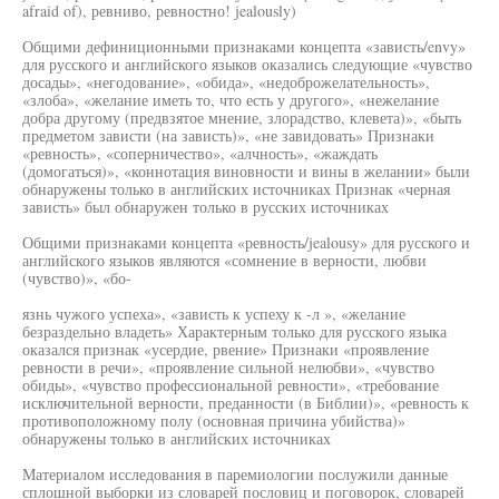
afraid of), ревниво, ревностно! jealously)
Общими дефиниционными признаками концепта «зависть/envy»
для русского и английского языков оказались следующие «чувство
досады», «негодование», «обида», «недоброжелательность»,
«злоба», «желание иметь то, что есть у другого», «нежелание
добра другому (предвзятое мнение, злорадство, клевета)», «быть
предметом зависти (на зависть)», «не завидовать» Признаки
«ревность», «соперничество», «алчность», «жаждать
(домогаться)», «коннотация виновности и вины в желании» были
обнаружены только в английских источниках Признак «черная
зависть» был обнаружен только в русских источниках
Общими признаками концепта «ревность/jealousy» для русского и
английского языков являются «сомнение в верности, любви
(чувство)», «бо-
язнь чужого успеха», «зависть к успеху к -л », «желание
безраздельно владеть» Характерным только для русского языка
оказался признак «усердие, рвение» Признаки «проявление
ревности в речи», «проявление сильной нелюбви», «чувство
обиды», «чувство профессиональной ревности», «требование
исключительной верности, преданности (в Библии)», «ревность к
противоположному полу (основная причина убийства)»
обнаружены только в английских источниках
Материалом исследования в паремиологии послужили данные
сплошной выборки из словарей пословиц и поговорок, словарей