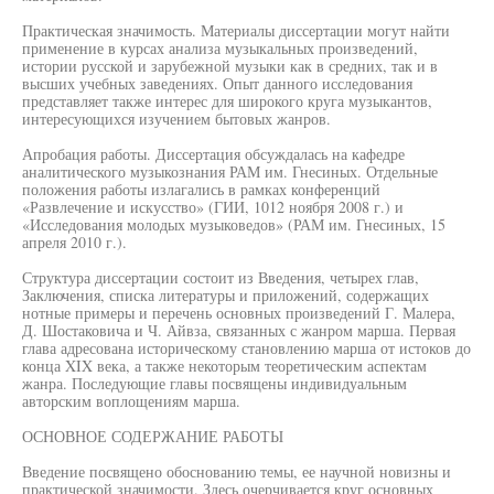
Практическая значимость. Материалы диссертации могут найти
применение в курсах анализа музыкальных произведений,
истории русской и зарубежной музыки как в средних, так и в
высших учебных заведениях. Опыт данного исследования
представляет также интерес для широкого круга музыкантов,
интересующихся изучением бытовых жанров.
Апробация работы. Диссертация обсуждалась на кафедре
аналитического музыкознания РАМ им. Гнесиных. Отдельные
положения работы излагались в рамках конференций
«Развлечение и искусство» (ГИИ, 1012 ноября 2008 г.) и
«Исследования молодых музыковедов» (РАМ им. Гнесиных, 15
апреля 2010 г.).
Структура диссертации состоит из Введения, четырех глав,
Заключения, списка литературы и приложений, содержащих
нотные примеры и перечень основных произведений Г. Малера,
Д. Шостаковича и Ч. Айвза, связанных с жанром марша. Первая
глава адресована историческому становлению марша от истоков до
конца XIX века, а также некоторым теоретическим аспектам
жанра. Последующие главы посвящены индивидуальным
авторским воплощениям марша.
ОСНОВНОЕ СОДЕРЖАНИЕ РАБОТЫ
Введение посвящено обоснованию темы, ее научной новизны и
практической значимости. Здесь очерчивается круг основных