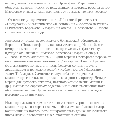
исследования, выделяется Сергей Прокофьев. Марш можно
обнаружить практически во всех жанрах, в которых работал автор.
Маршевые ритмы служат композитору то выразителями героико-
1 От него ведут преемственность «Шествие берендеев» из
«Снегурочки» и сатирическое «Шествие» из «Золотого петушка»
Н.Римского-Корсакова, «Марш» из оперы С.Прокофьева «Любовь
к трем апельсинам» и др.
эпического начала, перекликаясь с богатырской образностью
Бородина (Пятая симфония, кантата «Александр Невский»); то
юмора и сказочности, напоминая, причудливую фантастику,
идущую от Глинки и Римского-Корсакова (Марш из оперы
«Любовь к трем апельсинам»). Одни марши Прокофьева поражают
воображение зловещей механикой (5-я вар. из II части Третьего
фортепианного концерта, I часть Седьмой сонаты), другие -
драматизмом и психологической углубленностью («Шествие с
телом Тибальда»). Самостоятельную область творчества
композитора составляют прикладные марши (например, Четыре
марша для духового оркестра, патриотические песни-марши и
др.). Разные по образному содержанию и силе эмоционального
обобщения, марши Прокофьева внесли значительный вклад в
историю развития жанра.
Итак, прослеживая трехсотлетнюю «жизнь» марша в контексте
композиторского творчества, мы наблюдаем как бытовой жанр,
возникший из потребности синхронизовать движение большого
числа людей, превратился к XX столетию в сложно