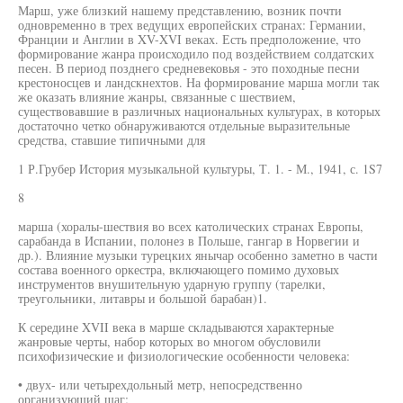
Марш, уже близкий нашему представлению, возник почти
одновременно в трех ведущих европейских странах: Германии,
Франции и Англии в XV-XVI веках. Есть предположение, что
формирование жанра происходило под воздействием солдатских
песен. В период позднего средневековья - это походные песни
крестоносцев и ландскнехтов. На формирование марша могли так
же оказать влияние жанры, связанные с шествием,
существовавшие в различных национальных культурах, в которых
достаточно четко обнаруживаются отдельные выразительные
средства, ставшие типичными для
1 Р.Грубер История музыкальной культуры, Т. 1. - М., 1941, с. 1S7
8
марша (хоралы-шествия во всех католических странах Европы,
сарабанда в Испании, полонез в Польше, гангар в Норвегии и
др.). Влияние музыки турецких янычар особенно заметно в части
состава военного оркестра, включающего помимо духовых
инструментов внушительную ударную группу (тарелки,
треугольники, литавры и большой барабан)1.
К середине XVII века в марше складываются характерные
жанровые черты, набор которых во многом обусловили
психофизические и физиологические особенности человека:
• двух- или четырехдольный метр, непосредственно
организующий шаг;