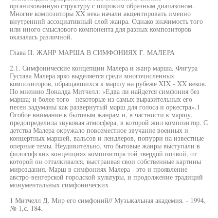
организованную структуру с широким образным диапазоном.
Многие композиторы XX века начали акцентировать имеино
внутренний ассоциативный слой жанра. Однако значимость того
или иного смыслового компонента для разных композиторов
оказалась различной.
Глава II. ЖАНР МАРША В СИМФОНИЯХ Г. МАЛЕРА
2.1. Симфонические концепции Малера и жанр марша. Фигура
Густава Малера ярко выделяется среди многочисленных
композиторов, обращавшихся к маршу на рубеже XIX - XX веков.
По мнению Доналда Митчелл: «Едва ли найдется симфония без
марша; и более того - некоторые из самых выразительных его
песен задуманы как развернутый марш для голоса и оркестра».1
Особое внимание к бытовым жанрам и, в частности к маршу,
предопределила звуковая атмосфера, в которой жил композитор. С
детства Малера окружало повсеместное звучание военных и
концертных маршей, вальсов и лендлеров, попурри на известные
оперные темы. Неудивительно, что бытовые жанры выступали в
философских концепциях композитора той твердой почвой, от
которой он отталкивался, выстраивая свои собственные картины
мироздания. Марш в симфониях Малера - это и проявление
австро-венгерской городской культуры, и продолжение традиций
монументальных симфонических
1 Митчелл Д. Мир его симфоний// Музыкальная академия. - 1994,
№ 1,с. 184.