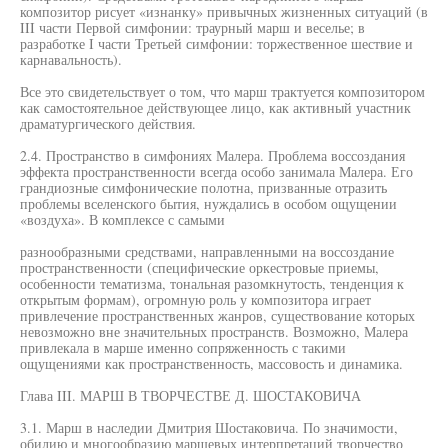
композитор рисует «изнанку» привычных жизненных ситуаций (в
III части Первой симфонии: траурный марш и веселье; в
разработке I части Третьей симфонии: торжественное шествие и
карнавальность).
Все это свидетельствует о том, что марш трактуется композитором
как самостоятельное действующее лицо, как активный участник
драматургического действия.
2.4. Пространство в симфониях Малера. Проблема воссоздания
эффекта пространственности всегда особо занимала Малера. Его
грандиозные симфонические полотна, призванные отразить
проблемы вселенского бытия, нуждались в особом ощущении
«воздуха». В комплексе с самыми
разнообразными средствами, направленными на воссоздание
пространственности (специфические оркестровые приемы,
особенности тематизма, тональная разомкнутость, тенденция к
открытым формам), огромную роль у композитора играет
привлечение пространственных жанров, существование которых
невозможно вне значительных пространств. Возможно, Малера
привлекала в марше именно сопряженность с такими
ощущениями как пространственность, массовость и динамика.
Глава III. МАРШ В ТВОРЧЕСТВЕ Д. ШОСТАКОВИЧА
3.1. Марш в наследии Дмитрия Шостаковича. По значимости,
обилию и многообразию маршевых интерпретаций творчество