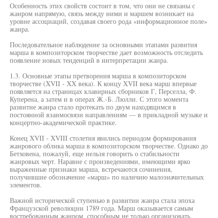
Особенность этих свойств состоит в том, что они не связаны с
жанром напрямую, связь между ними и маршем возникает на
уровне ассоциаций, создавая своего рода «информационное поле»
жанра.
Последовательное наблюдение за основными этапами развития
марша в композиторском творчестве дает возможность отследить
появление новых тенденций в интерпретации жанра.
1.3. Основные этапы претворения марша в композиторском
творчестве (XVII - XX века). К концу XVII века марш впервые
появляется на страницах клавирных сборников Г, Перселла, Ф.
Куперена, а затем и в операх Ж.-Б. Люлли. С этого момента
развитие жанра стало протекать по двум находящимся в
постоянной взаимосвязи направлениям — в прикладной музыке и
концертно-академической практике.
Конец XVII - XVIII столетия явились периодом формирования
жанрового облика марша в композиторском творчестве. Однако до
Бетховена, пожалуй, еще нельзя говорить о стабильности
жанровых черт. Наравне с произведениями, имеющими ярко
выраженные признаки марша, встречаются сочинения,
получившие обозначение «марш» по наличию малозначительных
элементов.
Важной исторической ступенью в развитии жанра стала эпоха
Французской революции 1789 года. Марш оказывается самым
востребованным жанром, способным не только организовать