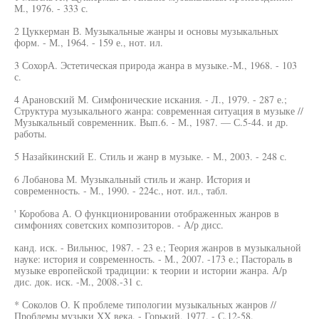
М., 1976. - 333 с.
2 Цуккерман В. Музыкальные жанры и основы музыкальных
форм. - М., 1964. - 159 е., нот. ил.
3 СохорА. Эстетическая природа жанра в музыке.-М., 1968. - 103
с.
4 Арановский М. Симфонические искания. - Л., 1979. - 287 е.;
Структура музыкального жанра: современная ситуация в музыке //
Музыкальный современник. Вып.6. - М., 1987. — С.5-44. и др.
работы.
5 Назайкинский Е. Стиль и жанр в музыке. - М., 2003. - 248 с.
6 Лобанова М. Музыкальный стиль и жанр. История и
современность. - М., 1990. - 224с., нот. ил., табл.
' Коробова А. О функционировании отображенных жанров в
симфониях советских композиторов. - А/р дисс.
канд. иск. - Вильнюс, 1987. - 23 е.; Теория жанров в музыкальной
науке: история и современность. - М., 2007. -173 е.; Пастораль в
музыке европейской традиции: к теории и истории жанра. А/р
дис. док. иск. -М., 2008.-31 с.
* Соколов О. К проблеме типологии музыкальных жанров //
Проблемы музыки XX века. - Горький, 1977. - С.12-58.