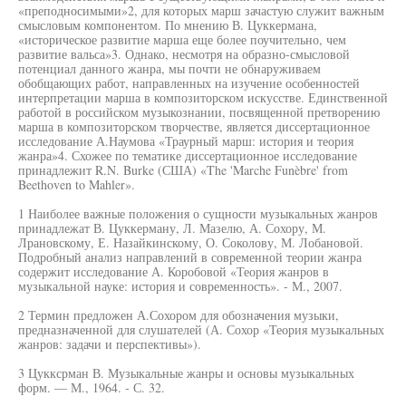
«преподносимыми»2, для которых марш зачастую служит важным
смысловым компонентом. По мнению В. Цуккермана,
«историческое развитие марша еще более поучительно, чем
развитие вальса»3. Однако, несмотря на образно-смысловой
потенциал данного жанра, мы почти не обнаруживаем
обобщающих работ, направленных на изучение особенностей
интерпретации марша в композиторском искусстве. Единственной
работой в российском музыкознании, посвященной претворению
марша в композиторском творчестве, является диссертационное
исследование А.Наумова «Траурный марш: история и теория
жанра»4. Схожее по тематике диссертационное исследование
принадлежит R.N. Burke (США) «The 'Marche Funèbre' from
Beethoven to Mahler».
1 Наиболее важные положения о сущности музыкальных жанров
принадлежат В. Цуккерману, Л. Мазелю, А. Сохору, М.
Лрановскому, Е. Назайкинскому, О. Соколову, М. Лобановой.
Подробный анализ направлений в современной теории жанра
содержит исследование А. Коробовой «Теория жанров в
музыкальной науке: история и современность». - М., 2007.
2 Термин предложен А.Сохором для обозначения музыки,
предназначенной для слушателей (А. Сохор «Теория музыкальных
жанров: задачи и перспективы»).
3 Цукксрман В. Музыкальные жанры и основы музыкальных
форм. — М., 1964. - С. 32.