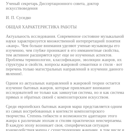
Ученый секретарь Диссертационного совета, доктор
искусствоведения
И. П. Сусидко
ОБЩАЯ ХАРАКТЕРИСТИКА РАБОТЫ
Актуальность исследования. Современное состояние музыкальной
науки характеризуется множественной интерпретацией понятия
«жанр». Чем больше внимания уделяют ученые-музыковеды его
изучению, чем глубже проникают в его имманентные свойства,
тем активнее расширяется круг еще не изученных аспектов.
Проблемы терминологии, классификации, эволюции жанров, их
структуры и свойств, вопросы жанровой семантики и стиля - вот
перечень только магистральных направлений в изучении данного
явления1.
Одним из актуальных направлений в жанровой теории остается
изучение бытовых жанров, которые привлекают внимание
исследователей не только как замкнутая система, но и как система
прямых и обратных связей с композиторским искусством.
Среди европейских бытовых жанров марш представляется одним
из самых востребованных в контексте композиторского
творчества. Степень гибкости и возможности адаптации этого
жанра к различным эпохам и стилям практически неисчерпаемы.
В каждую эпоху возникает своя, специфическая ситуация
взаимодействия марша с существующими жанрами, в том числе и