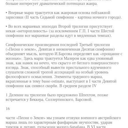
больше интересует драматический потенциал жанра.
• Впервые марш трактуется как жанровая основа пейзажной
зарисовки (II часть Седьмой симфонии - картина ночного города).
• Во всех маршевых эпизодах Второй трилогии присутствует
некая «неторопливость» (за исключением Г.П. I части Шестой
симфонии все маршевые разделы идут в медленных темпах).
Симфонические произведения последней Третьей трилогии
(«Песни о земле», Девятая и неоконченная Десятая симфонии)
объединяет мысль, которую И.Барсова определяет как «прощание с
жизнью». Здесь марш трактуется Малером как едва уловимый
знак, как намек на нечто, что скрьгго от беглого поверхностного
взгляда. Знак, способный вывести пристального вдумчивого
слушателя сложной тропой ассоциаций на особый уровень
философского осмысления. Элементы траурного марша,
вкрапленные в тему basso ostinato, выступают в I части Девятой
симфонии как символ скорби. В среднем разделе IV
1 Деление на трилогии было предложено Шпехтом, позже
встречается у Беккера, Соллертинского, Барсовой.
16
части «Песни о Земле» мы узнаем отзвуки военного австрийского
марша лишь по характерным фанфарным звучпостям, ударам
тарелок и литавр, пульсации малого барабана. В VI части