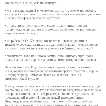
Положения, выносимые на защиту:
• жанр марша, взятый в контексте композиторского творчества,
находится в постоянном развитии, обогащаясь новыми подвидами
и расширяя сферы своего присутствия;
• он демонстрирует высокую степень адаптации к новым
историческим ситуациям и языковым особенностям различных
национальных культур;
• на рубеже Х1Х-ХХ веков появляется новая тенденция в
трактовке содержательпых возможностей марша - композиторов
начинает привлекать в жанре уровень глубинных ассоциаций;
• значимость того или иного компонента «информационного
поля» жанра для творчества разных композиторов неодинакова.
Научная новизна. В диссертации впервые целенаправленно
исследованы индивидуальные композиторские трактовки марша;
интерпретирован смысловой объем этого феномена в
симфонической музыке.
Методология исследования основывается на комплексном подходе,
сочетающим общие культурологические наблюдения с выявлением
историко-типологических черт жанра, анализом музыкальных
произведений и специфики авторской интерпретации.
Индивидуальные особенности трактовок глубинных свойств
жанра рассматриваются в тесной взаимосвязи с мировоззрением