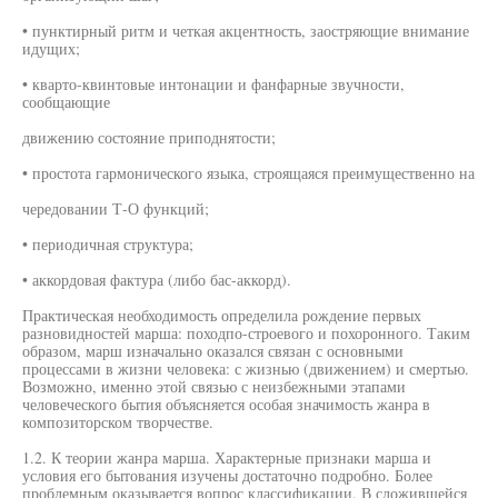
• пунктирный ритм и четкая акцентность, заостряющие внимание
идущих;
• кварто-квинтовые интонации и фанфарные звучности,
сообщающие
движению состояние приподнятости;
• простота гармонического языка, строящаяся преимущественно на
чередовании Т-О функций;
• периодичная структура;
• аккордовая фактура (либо бас-аккорд).
Практическая необходимость определила рождение первых
разновидностей марша: походпо-строевого и похоронного. Таким
образом, марш изначально оказался связан с основными
процессами в жизни человека: с жизнью (движением) и смертью.
Возможно, именно этой связью с неизбежными этапами
человеческого бытия объясняется особая значимость жанра в
композиторском творчестве.
1.2. К теории жанра марша. Характерные признаки марша и
условия его бытования изучены достаточно подробно. Более
проблемным оказывается вопрос классификации. В сложившейся