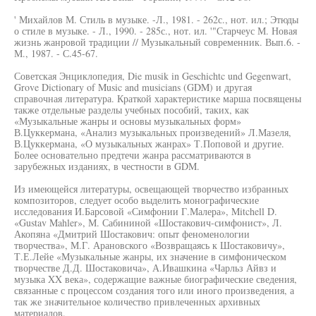
' Михайлов М. Стиль в музыке. -Л., 1981. - 262с., нот. ил.; Этюды
о стиле в музыке. - Л., 1990. - 285с., нот. ил. '"Старчеус М. Новая
жизнь жанровой традиции // Музыкальный современник. Вып.6. -
М., 1987. - С.45-67.
Советская Энциклопедия, Die musik in Geschichtc und Gegenwart,
Grove Dictionary of Music and musicians (GDM) и другая
справочная литература. Краткой характеристике марша посвящены
также отдельные разделы учебных пособий, таких, как
«Музыкальные жанры и основы музыкальных форм»
В.Цуккермана, «Анализ музыкальных произведений» Л.Мазеля,
В.Цуккермана, «О музыкальных жанрах» Т.Поповой и другие.
Более основательно предтечи жанра рассматриваются в
зарубежных изданиях, в честности в GDM.
Из имеющейся литературы, освещающей творчество избранных
композиторов, следует особо выделить монографические
исследования И.Барсовой «Симфонии Г.Малера», Mitchell D.
«Gustav Mahler», М. Сабининой «Шостакович-симфонист», Л.
Акопяна «Дмитрий Шостакович: опыт феноменологии
творчества», М.Г. Арановского «Возвращаясь к Шостаковичу»,
Т.Е.Лейе «Музыкальные жанры, их значение в симфоническом
творчестве Д.Д. Шостаковича», А.Ивашкина «Чарльз Айвз и
музыка XX века», содержащие важные биографические сведения,
связанные с процессом создания того или иного произведения, а
так же значительное количество привлеченных архивных
материалов.