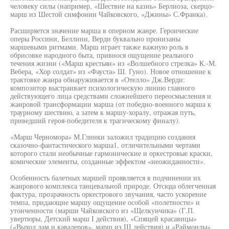
человеку силы (например, «Шествие на казнь» Берлиоза, скерцо-
марш из Шестой симфонии Чайковского, «Джины» С.Франка).
Расширяется значение марша в оперном жанре. Героические
оперы Россини, Беллини, Верди буквально пронизаны
маршевыми ритмами. Марш играет также важную роль в
обрисовке народного быта, привнося ощущение реального
течения жизни («Марш крестьян» из «Волшебного стрелка» К.-М.
Вебера, «Хор солдат» из «Фауста» Ш. Гуно). Новое отношение к
трактовке жанра обнаруживается в «Отелло» Дж.Верди:
композитор выстраивает психологическую линию главного
действующего лица средствами сложнейшего переосмысления и
жанровой трансформации марша (от победно-военного марша к
траурному шествию, а затем к маршу-хоралу, отражая путь,
приведший героя-победителя к трагическому финалу).
«Марш Черномора» М.Глинки заложил традицию создания
сказочно-фантастического марша1, отличительными чертами
которого стали необычные гармонические и оркестровые краски,
комические элементы, созданные эффектом «неожиданности».
Особенность балетных маршей проявляется в подчинении их
жанрового комплекса танцевальной природе. Отсюда облегченная
фактура, прозрачность оркестрового звучания, часто ускорение
темпа, придающие маршу ощущение особой «полетности» и
утонченности (марши Чайковского из «Щелкунчика» (Г.П.
увертюры, Детский марш I действия), «Спящей красавицы»
(«Выход дам и кавалеров», марш из III действия) и «Раймонды»