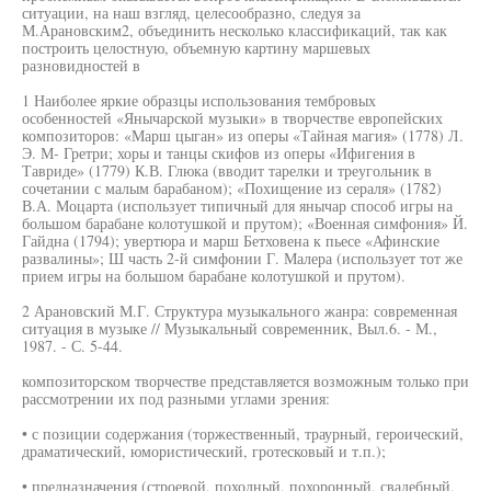
ситуации, на наш взгляд, целесообразно, следуя за
М.Арановским2, объединить несколько классификаций, так как
построить целостную, объемную картину маршевых
разновидностей в
1 Наиболее яркие образцы использования тембровых
особенностей «Янычарской музыки» в творчестве европейских
композиторов: «Марш цыган» из оперы «Тайная магия» (1778) Л.
Э. М- Гретри; хоры и танцы скифов из оперы «Ифигения в
Тавриде» (1779) К.В. Глюка (вводит тарелки и треугольник в
сочетании с малым барабаном); «Похищение из сераля» (1782)
В.А. Моцарта (использует типичный для янычар способ игры на
большом барабане колотушкой и прутом); «Военная симфония» Й.
Гайдна (1794); увертюра и марш Бетховена к пьесе «Афинские
развалины»; Ш часть 2-й симфонии Г. Малера (использует тот же
прием игры на большом барабане колотушкой и прутом).
2 Арановский М.Г. Структура музыкального жанра: современная
ситуация в музыке // Музыкальный современник, Выл.6. - М.,
1987. - С. 5-44.
композиторском творчестве представляется возможным только при
рассмотрении их под разными углами зрения:
• с позиции содержания (торжественный, траурный, героический,
драматический, юмористический, гротесковый и т.п.);
• предназначения (строевой, походный, похоронный, свадебный,