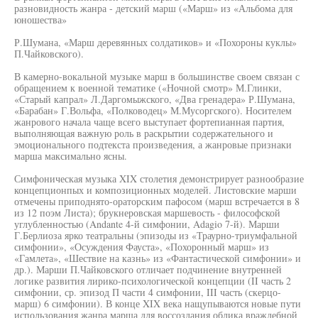
разновидность жанра - детский марш («Марш» из «Альбома для
юношества»
Р.Шумана, «Марш деревянных солдатиков» и «Похороны куклы»
П.Чайковского).
В камерно-вокальной музыке марш в большинстве своем связан с
обращением к военной тематике («Ночной смотр» М.Глинки,
«Старый капрал» Л.Даргомыжского, «Два гренадера» Р.Шумана,
«Барабан» Г.Вольфа, «Полководец» М.Мусоргского). Носителем
жанрового начала чаще всего выступает фортепианная партия,
выполняющая важную роль в раскрытии содержательного и
эмоционального подтекста произведения, а жанровые признаки
марша максимально ясны.
Симфоническая музыка XIX столетия демонстрирует разнообразие
концепционпых и композиционных моделей. Листовские марши
отмечены приподнято-ораторским пафосом (марш встречается в 8
из 12 поэм Листа); брукнеровская маршевость - философской
углубленностью (Andante 4-й симфонии, Adagio 7-й). Марши
Г.Берлиоза ярко театральны (эпизоды из «Траурно-триумфальной
симфонии», «Осуждения Фауста», «Похоронный марш» из
«Гамлета», «Шествие на казнь» из «Фантастической симфонии» и
др.). Марши П.Чайковского отличает подчинение внутренней
логике развития лирико-психологической концепции (II часть 2
симфонии, ср. эпизод П части 4 симфонии, III часть (скерцо-
марш) 6 симфонии). В конце XIX века нащупываются новые пути
использования жанра марша для воссоздания облика враждебной