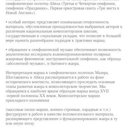
симфонические полотна Айвза (Третья и Четвертая симфонии,
симфония «Праздники», Первая оркестровая сюита «Три места в
Новой Англии»).
• особый интерес представляет изначальная гетерогенность
материала, обусловленная принадлежностью выбранных авторов к
различным национальным композиторским школам,
государственным и социальным укладам, что позволят в большей
мере оценить разнообразие подходов к трактовке марша.
• обращение к симфонической музыке обеспечивает возможность
аналитически исследовать взаимопроникновение полярных
жанровых феноменов: инструментальной симфонии, как образца
«абсолютной музыки», и бытового жанра.
Интерпретация марша в симфонических полотнах Малера,
Шостаковича и Айвза рассматривается в работе на фоне
исторического контекста, позволяющего проследить основные
этапы развития жанра в композиторском творчестве. Мы
обращаемся к наиболее ярким образцам марша конца XVII
-первой половины XX веков. Композиторские марши
прикладного назначения
(массовые песни-марши, военно-строевые, парадные и т.п.)
фигурируют в работе в качестве вспомогательного материала,
расширяющего представление о функционировании жанра в ту
или иную эпоху.