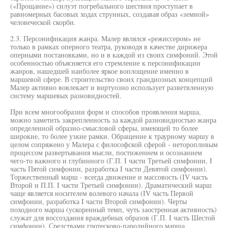
(«Прощание») силуэт погребального шествия проступает в
равномерных басовых ходах струнных, создавая образ «земной»
человеческой скорби.
2.3. Персонификация жанра. Малер являлся «режиссером» не
только в рамках оперного театра, руководя в качестве дирижера
оперными постановками, но и в каждой из своих симфоний. Этой
особенностью объясняется его стремление к персонификации
жанров, нашедшей наиболее яркое воплощение именно в
маршевой сфере. В строительство своих грандиозных концепций
Малер активно вовлекает и виртуозно использует разветвленную
систему маршевых разновидностей.
При всем многообразии форм и способов проявления марша,
можно заметить закрепленность за каждой разновидностью жанра
определенной образно-смысловой сферы, имеющей то более
широкие, то более узкие рамки. Обращение к траурному маршу в
целом сопряжено у Малера с философской сферой - неторопливым
процессом развертывания мысли, постижением и осознанием
чего-то важного и глубинного (Г.П. I части Третьей симфонии, I
часть Пятой симфонии, разработка I части Девятой симфонии).
Торжественный марш - всегда движение и массовость (IV часть
Второй и П.П. I части Третьей симфонии). Драматический марш
чаще является носителем волевого начала (IV часть Первой
симфонии, разработка I части Второй симфонии). Черты
походного марша (ускоренный темп, чуть заостренная активность)
служат для воссоздания враждебных образов (Г.П. I часть Шестой
симфонии). Средствами гротесково-пародийного марша