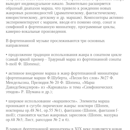
выходит индивидуальное начало. Значительно расширяется
образный диапазон марша, что привело к рождению новых
жанровых разновидностей (драматическому, фантастическому,
юмористическому, детскому и др. маршам). Композиторы активно
экспериментируют с маршем, вводя его помимо опер, сонат и
симфоний в фортепианную миниатюру, программные циклы,
камерно-вокальные произведения.
В фортепианной музыке прослеживаются три основных
направления:
• продолжение традиции использования жанра в сонатном цикле
(самый яркий пример - Траурный марш из фортепианной сонаты
b-moll Ф. Шопена);
• активное внедрение марша в жанр фортепианной миниатюры
(фортепианные марши Ф.Шуберта, «Песня без слов» №27 Ф.
Мендельсона, Прелюдия № 20 Ф. Шопена, «Марш
Давидсбюндлеров» из «Карнавала» и тема «Симфонических
этюдов» Р. Шумана и др.);
• широкое использование «маршевости». Элементы марша
проникают в сугубо лирические жанры: ноктюрн (Шопен,
ноктюрны ор.48 №1, ор.55 №1), фантазию (Шопен, фантазия f-
moll); становятся частью жанровых зарисовок (Шопен, мазурка
ор.68 №3; Лист, рапсодии № 2 и 6).
В рамках фортепианной миниатюры в XIX веке появляется новая