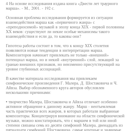
4 На основе исследования издана книга «Двести лет траурного
марша». - М., 2001. - 192 с.
Основная проблема исследования формируется из ситуации
взаимодействия марша как «первичного жанра» с
«преподносимой» музыкой в эпоху конца XIX - первой половины
XX веков: существуют ли некие особые механизмы такого
взаимодействия и если да, то каковы они?
Гипотеза работы состоит в том, что к концу XIX столетия
появляются новые тенденции в интерпретации марша.
Композиторов начинает привлекать не только «внешний»
потенциал марша, но и некий «внутренний» слой, лежащий за
гранью внешних признаков, но неизменно присутствующий на
уровне глубинных ассоциаций.
В качестве материала исследования мы привлекаем
симфонические произведения Г. Малера, Д. Шостаковича и Ч.
Айвза. Выбор обозначенного круга авторов обусловлен
несколькими причинами:
• творчество Малера, Шостаковича и Айвза отличает особенно
активное обращение к данному жанру. Марш - неотъемлемая
часть практически всех жанров, в которых работали выбранные
композиторы. Концентрируя внимание на области симфонической
музыки, можно констатировать, что с маршем в той или иной
степени связаны семь из десяти симфоний Малера, двенадцать из
пятнадцати симфоний Шостаковича, самые крупные и значимые