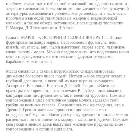
проблем, связанных с избранной тематикой, определяются цели и
задачи исследования. Большое внимание уделяется обзору научной
литературы, касающейся проблемы жанра вообще, и в частности,
проблемы взаимодействия бытовых жанров с академической
музыкой, а так же обзору источников, посвященных творчеству
Г.Малера, Д.Шостаковича и Ч.Айвза.
Глава I. МАРШ - К ИСТОРИИ И ТЕОРИИ ЖАНРА 1.1. Истоки
формирования жанра марша. Первоосновой фр. uarche, нем.
marsch, ит. marcia, анг. march выступает, скорее всего, латинское
слово marcus - молот. Можно предположить, что под словом марш
могли подразумевать то, что связано с ударами (с ударами
барабанов, молота и т.п.).
Марш сложился в связи с потребностью синхронизировать
движение большого числа людей. Истоки жанра следует искать в
глубокой древности, в военной музыке первых государств:
Ассирии и Вавилона, Египта и Древней Греции. «Военные
оркестры того времени, - как отмечает Р.Грубер, -пользовались
как ударными инструментами, так и военной трубой»1. Помимо
сопровождения шага ритмичные удары молота задавали темп
гребли на военных галерах. Сохранились так же сведения, что в
Древней Греции массовые процессии двигались в такт
определенной музыки. Военную музыку древности вполне можно
расценивать по отношению к маршу в качестве предтечи. Важным
связующим звеном здесь выступает жизненное предназначение -
сопровождение и организация шага.