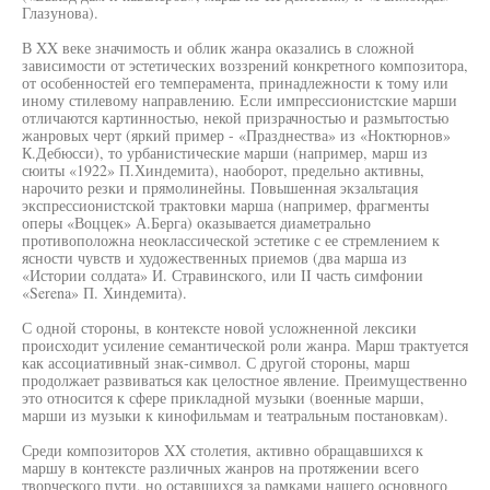
Глазунова).
В XX веке значимость и облик жанра оказались в сложной
зависимости от эстетических воззрений конкретного композитора,
от особенностей его темперамента, принадлежности к тому или
иному стилевому направлению. Если импрессионистские марши
отличаются картинностью, некой призрачностью и размытостью
жанровых черт (яркий пример - «Празднества» из «Ноктюрнов»
К.Дебюсси), то урбанистические марши (например, марш из
сюиты «1922» П.Хиндемита), наоборот, предельно активны,
нарочито резки и прямолинейны. Повышенная экзальтация
экспрессионистской трактовки марша (например, фрагменты
оперы «Воццек» А.Берга) оказывается диаметрально
противоположна неоклассической эстетике с ее стремлением к
ясности чувств и художественных приемов (два марша из
«Истории солдата» И. Стравинского, или II часть симфонии
«Serena» П. Хиндемита).
С одной стороны, в контексте новой усложненной лексики
происходит усиление семантической роли жанра. Марш трактуется
как ассоциативный знак-символ. С другой стороны, марш
продолжает развиваться как целостное явление. Преимущественно
это относится к сфере прикладной музыки (военные марши,
марши из музыки к кинофильмам и театральным постановкам).
Среди композиторов XX столетия, активно обращавшихся к
маршу в контексте различных жанров на протяжении всего
творческого пути, но оставшихся за рамками нашего основного