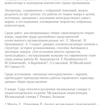
композитора и культурным контекстом страны проживания.
Литературу, сопряженную с избранной тематикой, можно
разделить на три группы: это работы по теории жанра в целом;
источники, связанные с изучением непосредственно самого
марша; и исследования, посвященные творчеству избранных
композиторов.
Среди работ, рассматривающих общие закономерности теории
жанра, выделим труды крупнейших представителей
отечественного музыкознания разных лет: Л. Мазеля1, В.
Цуккермана2, А. Сохора3, дающих основополагающие понятия о
структуре, истории возникновения, способах бытования и
эволюции жанров. Для осознания многих процессов,
происходящих с музыкальными жанрами на современном этапе
очень важны работы М. Арановского4, Е.Назайкинского5,
М.Лобановой6, А.Коробовой7, О.Соколова8, М.Михайлова9,
М.Старчеус10.
Среди источников, связанных непосредственно с маршем,
преобладают преимущественно работы справочного характера,
дающие общее представление
0 жанре. Сюда относятся различные музыкальные словари и
энциклопедические издания: Музыкальная энциклопедия,
Музыкальный словарь Г.Римана, Большая
1 Мазель Л., Цуккерман В. Анализ музыкальных произведений. -