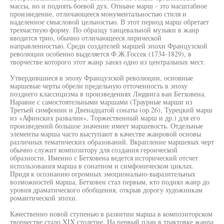
массы, но и поднять боевой дух. Отныне марш - это масштабное
произведение, отличающееся монументальностью стиля и
наделенное смысловой цельностью. В этот период марш обретает
трехчастную форму. По образцу танцевальной музыки в жанр
вводится трио, обычно отличающееся лирической
направленностью. Среди создателей маршей эпохи Французской
революции особенно выделяется Ф.Ж.Госсек (1734-1829), в
творчестве которого этот жанр занял одно из центральных мест.
Утвердившиеся в эпоху Французской революции, основные
маршевые черты обрели предельную отточенность в эпоху
позднего классицизма в произведениях Людвига ван Бетховена.
Наравне с самостоятельными маршами (Траурные марши из
Третьей симфонии и Двенадцатой сонаты (ор.26), Турецкий марш
из «Афинских развалин», Торжественный марш и др.) для его
произведений большое значение имеет маршевость. Отдельные
элементы марша часто выступают в качестве жанровой основы
различных тематических образований. Вкрапление маршевых черт
обычно служит композитору для создания героической
образности. Именно с Бетховена ведется исторический отсчет
использования марша в сонатном и симфоническом циклах.
Придя к осознанию огромных эмоционально-выразительных
возможностей марша, Бетховен стал первым, кто поднял жанр до
уровня драматического обобщения, открыв дорогу художникам
романтической эпохи.
Качественно новой ступенью в развитии марша в композиторском
творчестве стало XIX столетие. На первый план в трактовке жанра