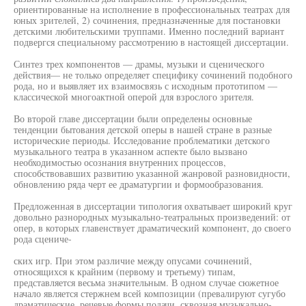
ориентированные на исполнение в профессиональных театрах для
юных зрителей, 2) сочинения, предназначенные для постановки
детскими любительскими труппами. Именно последний вариант
подвергся специальному рассмотрению в настоящей диссертации.
Синтез трех компонентов — драмы, музыки и сценического
действия— не только определяет специфику сочинений подобного
рода, но и выявляет их взаимосвязь с исходным прототипом —
классической многоактной оперой для взрослого зрителя.
Во второй главе диссертации были определены основные
тенденции бытования детской оперы в нашей стране в разные
исторические периоды. Исследование проблематики детского
музыкального театра в указанном аспекте было вызвано
необходимостью осознания внутренних процессов,
способствовавших развитию указанной жанровой разновидности,
обновлению ряда черт ее драматургии и формообразования.
Предложенная в диссертации типология охватывает широкий круг
довольно разнородных музыкально-театральных произведений: от
опер, в которых главенствует драматический компонент, до своего
рода сцениче-
ских игр. При этом различие между опусами сочинений,
относящихся к крайним (первому и третьему) типам,
представляется весьма значительным. В одном случае сюжетное
начало является стержнем всей композиции (превалируют сугубо
драматические, речевые формы подачи, сквозная музыкально-