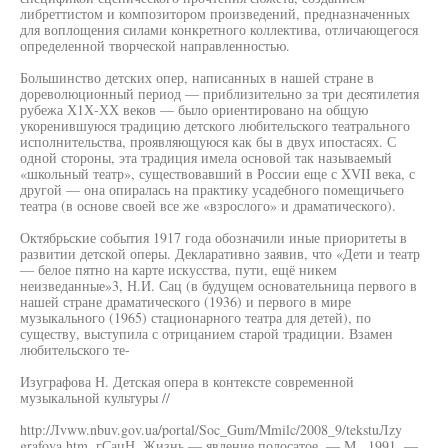
либреттистом и композитором произведений, предназначенных
для воплощения силами конкретного коллектива, отличающегося
определенной творческой направленностью.
Большинство детских опер, написанных в нашей стране в
дореволюционный период — приблизительно за три десятилетия
рубежа Х1Х-ХХ веков — было ориентировано на общую
укоренившуюся традицию детского любительского театрального
исполнительства, проявляющуюся как бы в двух ипостасях. С
одной стороны, эта традиция имела основой так называемый
«школьный театр», существовавший в России еще с XVII века, с
другой — она опиралась на практику усадебного помещичьего
театра (в основе своей все же «взрослого» и драматического).
Октябрьские события 1917 года обозначили иные приоритеты в
развитии детской оперы. Декларативно заявив, что «Дети и театр
— белое пятно на карте искусства, пути, ещё никем
неизведанные»3, Н.И. Сац (в будущем основательница первого в
нашей стране драматического (1936) и первого в мире
музыкального (1965) стационарного театра для детей), по
существу, выступила с отрицанием старой традиции. Взамен
любительского те-
Изуграфова Н. Детская опера в контексте современной
музыкальной культуры //
http:/Лvww.nbuv.gov.ua/portal/Soc_Gum/Mmilc/2008_9/tekstuЛzy
grafova.htm. гСацН. Жизнь — явление полосатое. — М., 1991. —