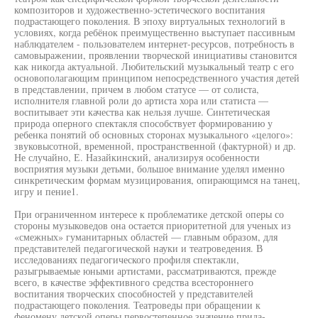
композиторов и художественно-эстетического воспитания
подрастающего поколения. В эпоху виртуальных технологий в
условиях, когда ребёнок преимущественно выступает пассивным
наблюдателем - пользователем интернет-ресурсов, потребность в
самовыражении, проявлении творческой инициативы становится
как никогда актуальной. Любительский музыкальный театр с его
основополагающим принципом непосредственного участия детей
в представлении, причем в любом статусе — от солиста,
исполнителя главной роли до артиста хора или статиста —
воспитывает эти качества как нельзя лучше. Синтетическая
природа оперного спектакля способствует формированию у
ребенка понятий об основных сторонах музыкального «целого»:
звуковысотной, временной, пространственной (фактурной) и др.
Не случайно, Е. Назайкинский, анализируя особенности
восприятия музыки детьми, большое внимание уделял именно
синкретическим формам музицирования, опирающимся на танец,
игру и пение1.
При ограниченном интересе к проблематике детской оперы со
стороны музыковедов она остается приоритетной для ученых из
«смежных» гуманитарных областей — главным образом, для
представителей педагогической науки и театроведения. В
исследованиях педагогического профиля спектакли,
разыгрываемые юными артистами, рассматриваются, прежде
всего, в качестве эффективного средства всестороннего
воспитания творческих способностей у представителей
подрастающего поколения. Театроведы при обращении к
феномену детской оперы первостепенное значение прида-