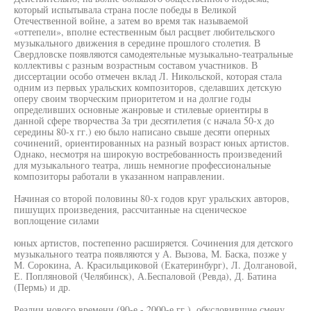
который испытывала страна после победы в Великой
Отечественной войне, а затем во время так называемой
«оттепели», вполне естественным был расцвет любительского
музыкального движения в середине прошлого столетия. В
Свердловске появляются самодеятельные музыкально-театральные
коллективы с разным возрастным составом участников. В
диссертации особо отмечен вклад Л. Никольской, которая стала
одним из первых уральских композиторов, сделавших детскую
оперу своим творческим приоритетом и на долгие годы
определивших основные жанровые и стилевые ориентиры в
данной сфере творчества За три десятилетия (с начала 50-х до
середины 80-х гг.) ею было написано свыше десяти оперных
сочинений, ориентированных на разный возраст юных артистов.
Однако, несмотря на широкую востребованность произведений
для музыкального театра, лишь немногие профессиональные
композиторы работали в указанном направлении.
Начиная со второй половины 80-х годов круг уральских авторов,
пишущих произведения, рассчитанные на сценическое
воплощение силами
юных артистов, постепенно расширяется. Сочинения для детского
музыкального театра появляются у А. Вызова, М. Баска, позже у
М. Сорокина, А. Красилыциковой (Екатеринбург), Л. Долгановой,
Е. Попляновой (Челябинск), А.Беспаловой (Ревда), Д. Батина
(Пермь) и др.
Реалии нового времени (90-е - 2000-е гг.), обусловившие смену