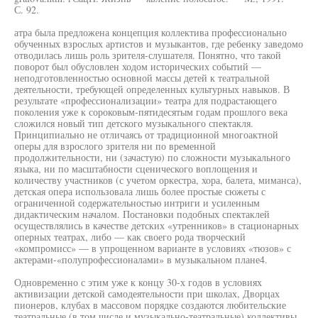
С. 92.
атра была предложена концепция коллектива профессионально
обученных взрослых артистов и музыкантов, где ребенку заведомо
отводилась лишь роль зрителя-слушателя. Понятно, что такой
поворот был обусловлен ходом исторических событий —
неподготовленностью основной массы детей к театральной
деятельности, требующей определенных культурных навыков. В
результате «профессионализации» театра для подрастающего
поколения уже к сороковым-пятидесятым годам прошлого века
сложился новый тип детского музыкального спектакля.
Принципиально не отличаясь от традиционной многоактной
оперы для взрослого зрителя ни по временной
продолжительности, ни (зачастую) по сложности музыкального
языка, ни по масштабности сценического воплощения и
количеству участников (с учетом оркестра, хора, балета, миманса),
детская опера использовала лишь более простые сюжеты с
ограниченной содержательностью интриги и усиленным
дидактическим началом. Постановки подобных спектаклей
осуществлялись в качестве детских «утренников» в стационарных
оперных театрах, либо — как своего рода творческий
«компромисс» — в упрощенном варианте в условиях «тюзов» с
актерами-«полупрофессионалами» в музыкальном плане4.
Одновременно с этим уже к концу 30-х годов в условиях
активизации детской самодеятельности при школах, Дворцах
пионеров, клубах в массовом порядке создаются любительские
театральные (в том числе и музыкально-театральные) коллективы.