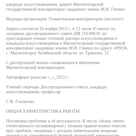
кандидат искусствоведения, доцент Магнитогорской
государственной консерватории (академии) имени М.И. Глинки
Ведущая организация: Тольяттинская консерватория (институт)
Защита состоится 24 ноября 2012 г. в 12 часов 45 минут на
заседании диссертационного совета ДМ 210.008.01 по
присуждению ученых степеней доктора искусствоведения и
кандидата искусствоведения в Магнитогорской государственной
консерватории (академии) имени М.И. Глинки по адресу: 455036,
г. Магнитогорск Челябинской области, ул. Грязнова, 22.
С диссертацией можно ознакомиться в библиотеке
Магнитогорской консерватории.
Автореферат разослан «_»_2012 г.
Ученый секретарь Диссертационного совета, кандидат
искусствоведения, профессор
Г.Ф. Глазунова
ОБЩАЯ ХАРАКТЕРИСТИКА РАБОТЫ
Постановка проблемы и её актуальность. К числу «белых пятен»
отечественного музыковедения с полным правом можно отнести
круг проблем, связанных с детским любительским оперным
театром как специфической формой творческой деятельности