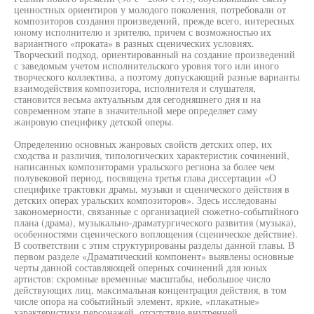
ценностных ориентиров у молодого поколения, потребовали от
композиторов создания произведений, прежде всего, интересных
юному исполнителю и зрителю, причем с возможностью их
вариантного «проката» в разных сценических условиях.
Творческий подход, ориентированный на создание произведений
с заведомым учетом исполнительского уровня того или иного
творческого коллектива, а поэтому допускающий разные варианты
взаимодействия композитора, исполнителя и слушателя,
становится весьма актуальным для сегодняшнего дня и на
современном этапе в значительной мере определяет саму
жанровую специфику детской оперы.
Определению основных жанровых свойств детских опер, их
сходства и различия, типологических характеристик сочинений,
написанных композиторами уральского региона за более чем
полувековой период, посвящена третья глава диссертации «О
специфике трактовки драмы, музыки и сценического действия в
детских операх уральских композиторов». Здесь исследованы
закономерности, связанные с организацией сюжетно-событийного
плана (драма), музыкально-драматургического развития (музыка),
особенностями сценического воплощения (сценическое действие).
В соответствии с этим структурированы разделы данной главы. В
первом разделе «Драматический компонент» выявлены основные
черты данной составляющей оперных сочинений для юных
артистов: скромные временные масштабы, небольшое число
действующих лиц, максимальная концентрация действия, в том
числе опора на событийный элемент, яркие, «плакатные»
характеристики персонажей, отсутствие внутренней