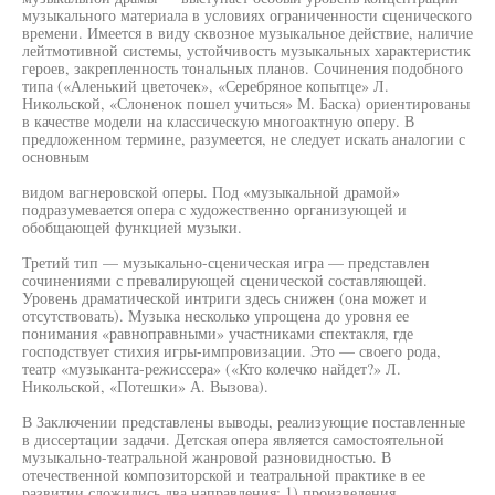
музыкального материала в условиях ограниченности сценического
времени. Имеется в виду сквозное музыкальное действие, наличие
лейтмотивной системы, устойчивость музыкальных характеристик
героев, закрепленность тональных планов. Сочинения подобного
типа («Аленький цветочек», «Серебряное копытце» Л.
Никольской, «Слоненок пошел учиться» М. Баска) ориентированы
в качестве модели на классическую многоактную оперу. В
предложенном термине, разумеется, не следует искать аналогии с
основным
видом вагнеровской оперы. Под «музыкальной драмой»
подразумевается опера с художественно организующей и
обобщающей функцией музыки.
Третий тип — музыкально-сценическая игра — представлен
сочинениями с превалирующей сценической составляющей.
Уровень драматической интриги здесь снижен (она может и
отсутствовать). Музыка несколько упрощена до уровня ее
понимания «равноправными» участниками спектакля, где
господствует стихия игры-импровизации. Это — своего рода,
театр «музыканта-режиссера» («Кто колечко найдет?» Л.
Никольской, «Потешки» А. Вызова).
В Заключении представлены выводы, реализующие поставленные
в диссертации задачи. Детская опера является самостоятельной
музыкально-театральной жанровой разновидностью. В
отечественной композиторской и театральной практике в ее
развитии сложились два направления: 1) произведения,