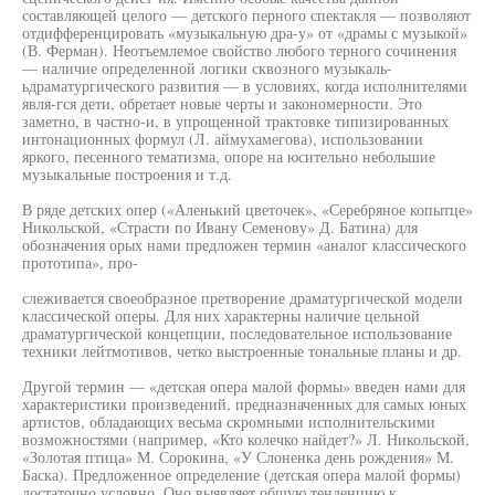
составляющей целого — детского перного спектакля — позволяют
отдифференцировать «музыкальную дра-у» от «драмы с музыкой»
(В. Ферман). Неотъемлемое свойство любого терного сочинения
— наличие определенной логики сквозного музыкаль-
ьдраматургического развития — в условиях, когда исполнителями
явля-гся дети, обретает новые черты и закономерности. Это
заметно, в частно-и, в упрощенной трактовке типизированных
интонационных формул (Л. аймухамегова), использовании
яркого, песенного тематизма, опоре на юсительно небольшие
музыкальные построения и т.д.
В ряде детских опер («Аленький цветочек», «Серебряное копытце»
Никольской, «Страсти по Ивану Семенову» Д. Батина) для
обозначения орых нами предложен термин «аналог классического
прототипа», про-
слеживается своеобразное претворение драматургической модели
классической оперы. Для них характерны наличие цельной
драматургической концепции, последовательное использование
техники лейтмотивов, четко выстроенные тональные планы и др.
Другой термин — «детская опера малой формы» введен нами для
характеристики произведений, предназначенных для самых юных
артистов, обладающих весьма скромными исполнительскими
возможностями (например, «Кто колечко найдет?» Л. Никольской,
«Золотая птица» М. Сорокина, «У Слоненка день рождения» М.
Баска). Предложенное определение (детская опера малой формы)
достаточно условно. Оно выявляет общую тенденцию к