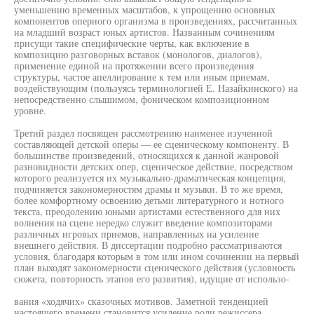
уменьшению временных масштабов, к упрощению основных
компонентов оперного организма в произведениях, рассчитанных
на младший возраст юных артистов. Названным сочинениям
присущи такие специфические черты, как включение в
композицию разговорных вставок (монологов, диалогов),
применение единой на протяжении всего произведения
структуры, частое апеллирование к тем или иным приемам,
воздействующим (пользуясь терминологией Е. Назайкинского) на
непосредственно слышимом, фоническом композиционном
уровне.
Третий раздел посвящен рассмотрению наименее изученной
составляющей детской оперы — ее сценическому компоненту. В
большинстве произведений, относящихся к данной жанровой
разновидности детских опер, сценическое действие, посредством
которого реализуется их музыкально-драматическая концепция,
подчиняется закономерностям драмы и музыки. В то же время,
более комфортному освоению детьми литературного и нотного
текста, преодолению юными артистами естественного для них
волнения на сцене нередко служит введение композиторами
различных игровых приемов, направленных на усиление
внешнего действия. В диссертации подробно рассматриваются
условия, благодаря которым в том или ином сочинении на первый
план выходят закономерности сценического действия (условность
сюжета, повторность этапов его развития), идущие от использо-
вания «ходячих» сказочных мотивов. Заметной тенденцией
настоящего времени становится усиление роли режиссера,