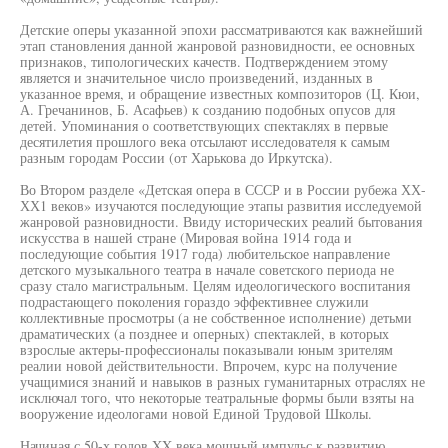
Детские оперы указанной эпохи рассматриваются как важнейший
этап становления данной жанровой разновидности, ее основных
признаков, типологических качеств. Подтверждением этому
является и значительное число произведений, изданных в
указанное время, и обращение известных композиторов (Ц. Кюи,
А. Гречанинов, Б. Асафьев) к созданию подобных опусов для
детей. Упоминания о соответствующих спектаклях в первые
десятилетия прошлого века отсылают исследователя к самым
разным городам России (от Харькова до Иркутска).
Во Втором разделе «Детская опера в СССР и в России рубежа ХХ-
ХХ1 веков» изучаются последующие этапы развития исследуемой
жанровой разновидности. Ввиду исторических реалий бытования
искусства в нашей стране (Мировая война 1914 года и
последующие события 1917 года) любительское направление
детского музыкального театра в начале советского периода не
сразу стало магистральным. Целям идеологического воспитания
подрастающего поколения гораздо эффективнее служили
коллективные просмотры (а не собственное исполнение) детьми
драматических (а позднее и оперных) спектаклей, в которых
взрослые актеры-профессионалы показывали юным зрителям
реалии новой действительности. Впрочем, курс на получение
учащимися знаний и навыков в разных гуманитарных отраслях не
исключал того, что некоторые театральные формы были взяты на
вооружение идеологами новой Единой Трудовой Школы.
Начиная с 50-х годов XX века мощный импульс к развитию