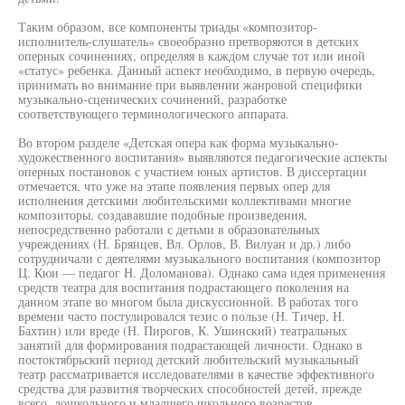
Таким образом, все компоненты триады «композитор-
исполнитель-слушатель» своеобразно претворяются в детских
оперных сочинениях, определяя в каждом случае тот или иной
«статус» ребенка. Данный аспект необходимо, в первую очередь,
принимать во внимание при выявлении жанровой специфики
музыкально-сценических сочинений, разработке
соответствующего терминологического аппарата.
Во втором разделе «Детская опера как форма музыкально-
художественного воспитания» выявляются педагогические аспекты
оперных постановок с участием юных артистов. В диссертации
отмечается, что уже на этапе появления первых опер для
исполнения детскими любительскими коллективами многие
композиторы, создававшие подобные произведения,
непосредственно работали с детьми в образовательных
учреждениях (Н. Брянцев, Вл. Орлов, В. Вилуан и др.) либо
сотрудничали с деятелями музыкального воспитания (композитор
Ц. Кюи — педагог Н. Доломанова). Однако сама идея применения
средств театра для воспитания подрастающего поколения на
данном этапе во многом была дискуссионной. В работах того
времени часто постулировался тезис о пользе (Н. Тичер, Н.
Бахтин) или вреде (Н. Пирогов, К. Ушинский) театральных
занятий для формирования подрастающей личности. Однако в
постоктябрьский период детский любительский музыкальный
театр рассматривается исследователями в качестве эффективного
средства для развития творческих способностей детей, прежде
всего, дошкольного и младшего школьного возрастов.