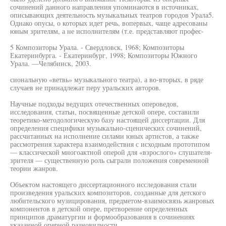
сочинений данного направления упоминаются в источниках,
описывающих деятельность музыкальных театров городов Урала5.
Однако опусы, о которых идет речь, вопервых, чаще адресованы
юным зрителям, а не исполнителям (т.е. представляют профес-
5 Композиторы Урала. - Свердловск, 1968; Композиторы
Екатеринбурга. - Екатеринбург, 1998; Композиторы Южного
Урала. —Челябинск, 2003.
сиональную «ветвь» музыкального театра), а во-вторых, в ряде
случаев не принадлежат перу уральских авторов.
Научные подходы ведущих отечественных опероведов,
исследования, статьи, посвященные детской опере, составили
теоретико-методологическую базу настоящей диссертации. Для
определения специфики музыкально-сценических сочинений,
рассчитанных на исполнение силами юных артистов, а также
рассмотрения характера взаимодействия с исходным прототипом
— классической многоактной оперой для «взрослого» слушателя-
зрителя — существенную роль сыграли положения современной
теории жанров.
Объектом настоящего диссертационного исследования стали
произведения уральских композиторов, созданные для детского
любительского музицирования, предметом-взаимосвязь жанровых
компонентов в детской опере, претворение определенных
принципов драматургии и формообразования в сочинениях
указанной оперной разновидности.