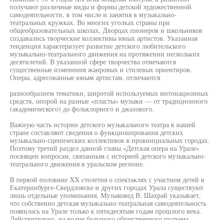
получают различные виды и формы детской художественной
самодеятельности, в том числе и занятия в музыкально-
театральных кружках. Во многих уголках страны при
общеобразовательных школах, Дворцах пионеров и школьников
создавались творческие коллективы юных артистов. Указанная
тенденция характеризует развитие детского любительского
музыкально-театрального движения на протяжении нескольких
десятилетий. В указанной сфере творчества отмечаются
существенные изменения жанровых и стилевых ориентиров.
Оперы, адресованные юным артистам, отличаются
разнообразием тематики, широтой используемых интонационных
средств, опорой на разные «пласты» музыки — от традиционного
(академического) до фольклорного и джазового.
Важную часть истории детского музыкального театра в нашей
стране составляют сведения о функционирования детских
музыкально-сценических коллективов в провинциальных городах.
Поэтому третий раздел данной главы «Детская опера на Урале»
посвящен вопросам, связанным с историей детского музыкально-
театрального движения в уральском регионе.
В первой половине XX столетия о спектаклях с участием детей в
Екатеринбурге-Свердловске и других городах Урала существуют
лишь отдельные упоминания. Музыковед В. Шахрай указывает,
что собственно детская музыкально-театральная самодеятельность
появилась на Урале только к пятидесятым годам прошлого века.
Действительно, на волне большого общественного подъема,