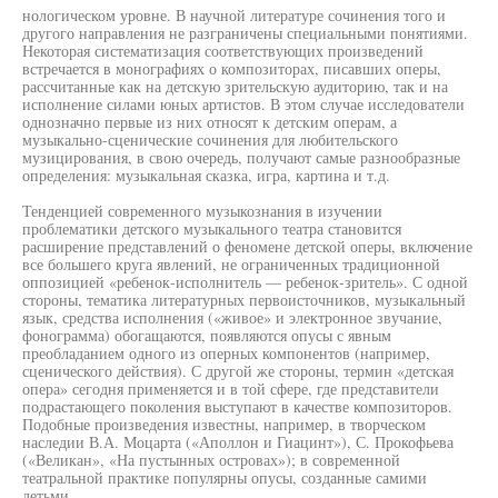
нологическом уровне. В научной литературе сочинения того и
другого направления не разграничены специальными понятиями.
Некоторая систематизация соответствующих произведений
встречается в монографиях о композиторах, писавших оперы,
рассчитанные как на детскую зрительскую аудиторию, так и на
исполнение силами юных артистов. В этом случае исследователи
однозначно первые из них относят к детским операм, а
музыкально-сценические сочинения для любительского
музицирования, в свою очередь, получают самые разнообразные
определения: музыкальная сказка, игра, картина и т.д.
Тенденцией современного музыкознания в изучении
проблематики детского музыкального театра становится
расширение представлений о феномене детской оперы, включение
все большего круга явлений, не ограниченных традиционной
оппозицией «ребенок-исполнитель — ребенок-зритель». С одной
стороны, тематика литературных первоисточников, музыкальный
язык, средства исполнения («живое» и электронное звучание,
фонограмма) обогащаются, появляются опусы с явным
преобладанием одного из оперных компонентов (например,
сценического действия). С другой же стороны, термин «детская
опера» сегодня применяется и в той сфере, где представители
подрастающего поколения выступают в качестве композиторов.
Подобные произведения известны, например, в творческом
наследии В.А. Моцарта («Аполлон и Гиацинт»), С. Прокофьева
(«Великан», «На пустынных островах»); в современной
театральной практике популярны опусы, созданные самими
детьми.