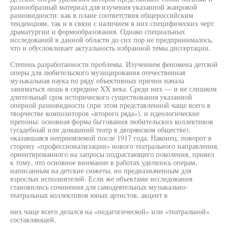
разнообразный материал для изучения указанной жанровой
разновидности: как в плане соответствия общероссийским
тенденциям, так и в связи с наличием в них специфических черт
драматургии и формообразования. Однако специальных
исследований в данной области до сих пор не предпринималось,
что и обусловливает актуальность избранной темы диссертации.
Степень разработанности проблемы. Изучением феномена детской
оперы для любительского музицирования отечественная
музыкальная наука по ряду объективных причин начала
заниматься лишь в середине XX века. Среди них — и не слишком
длительный срок исторического существования указанной
оперной разновидности (при этом представленной чаще всего в
творчестве композиторов «второго ряда»), и идеологические
препоны: основная форма бьггования любительских коллективов
(усадебный или домашний театр в дворянском обществе),
оказавшаяся неприемлемой после 1917 года. Наконец, поворот в
сторону «профессионализации» нового театрального направления,
ориентированного на запросы подрастающего поколения, привел
к тому, что основное внимание в работах уделялось операм,
написанным на детские сюжеты, но предназначенным для
взрослых исполнителей. Если же объектами исследования
становились сочинения для самодеятельных музыкально-
театральных коллективов юных артистов, акцент в
них чаще всего делался на «педагогической» или «театральной»
составляющей.