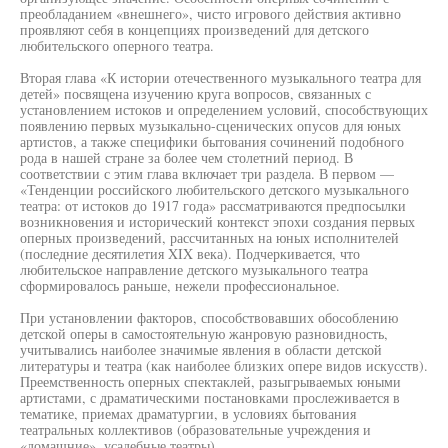
преобладанием «внешнего», чисто игрового действия активно
проявляют себя в концепциях произведений для детского
любительского оперного театра.
Вторая глава «К истории отечественного музыкального театра для
детей» посвящена изучению круга вопросов, связанных с
установлением истоков и определением условий, способствующих
появлению первых музыкально-сценических опусов для юных
артистов, а также специфики бытования сочинений подобного
рода в нашей стране за более чем столетний период. В
соответствии с этим глава включает три раздела. В первом —
«Тенденции российского любительского детского музыкального
театра: от истоков до 1917 года» рассматриваются предпосылки
возникновения и исторический контекст эпохи создания первых
оперных произведений, рассчитанных на юных исполнителей
(последние десятилетия XIX века). Подчеркивается, что
любительское направление детского музыкального театра
сформировалось раньше, нежели профессиональное.
При установлении факторов, способствовавших обособлению
детской оперы в самостоятельную жанровую разновидность,
учитывались наиболее значимые явления в области детской
литературы и театра (как наиболее близких опере видов искусств).
Преемственность оперных спектаклей, разыгрываемых юными
артистами, с драматическими постановками прослеживается в
тематике, приемах драматургии, в условиях бытования
театральных коллективов (образовательные учреждения и
«домашние», усадебные театры).