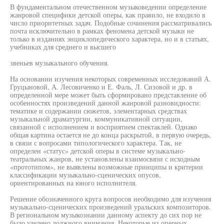
В фундаментальном отечественном музыковедении определение
жанровой специфики детской оперы, как правило, не входило в
число приоритетных задач. Подобные сочинения рассматривались
почта исключительно в рамках феномена детской музыки не
только в изданиях энциклопедического характера, но и в статьях,
учебниках для среднего и высшего
звеньев музыкального обучения.
На основании изучения некоторых современных исследований А.
Груцыновой, А. Лесовиченко и Е. Фаль, Л. Сизовой и др. в
определенной мере может бьпъ сформировано представление об
особенностях произведений данной жанровой разновидности:
тематике и содержании сюжетов, элементарных средствах
музыкальной драматургии, коммуникативной ситуации,
связанной с исполнением и восприятием спектаклей. Однако
общая картина остается не до конца раскрытой, в первую очередь,
в связи с вопросами типологического характера. Так, не
определен «статус» детской оперы в системе музыкально-
театральных жанров, не установлены взаимосвязи с исходным
«прототипом», не выявлены возможные принципы и критерии
классификации музыкально-сценических опусов,
ориентированных на юного исполнителя.
Решение обозначенного круга вопросов необходимо для изучения
музыкально-сценических произведений уральских композиторов.
В региональном музыкознании данному аспекту до сих пор не
было уделено должного внимания. Некоторые из оперных