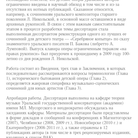
ограниченно введены в научный обиход в том числе и из-за
отсутствия их нотных публикаций. Сказанное относится,
например, к сочинениям уральского композитора старшего
поколения Л. Никольской, в основной массе оставшимся в виде
архивных рукописей. В связи с этим важным самостоятельным
этапом в процессе разработки темы диссертации стала
выполненная диссертантом реконструкция одного из лучших ее
сочинений для детского театра — «Серебряное копытце» по сказу
знаменитого уральского писателя П. Бажова (либретто А.
Лумповой). Выпуск клавира оперы ограниченным тиражом «на
правах рукописи» был приурочен к прошедшему в 2009 году 100-
летию со дня рождения Л. Никольской.
Работа состоит из Введения, трех глав и Заключения, в которых
последовательно рассматриваются вопросы терминологии (Глава
1), исторического бытования детской оперы (Глава 2),
определяется жанровая специфика музыкально-сценических
сочинений для юных артистов (Глава 3).
Апробация работы. Диссертация выполнена на кафедре теории
музыки Уральской государственной консерватории (академии)
имени МЛ. Мусоргского и неоднократно обсуждалась на
заседаниях кафедры. Материалы диссертации были представлены
в форме докладов и сообщений на конференциях в Магнитогорске
(2007), Челябинске (2008, 2009 гт.), Новосибирске (2010 г.) и
Екатеринбурге (2008-2011 гг.), а также отражены в 12
публикациях автора (в том числе в трех рецензируемых изданиях,
входящих в список ВАК).