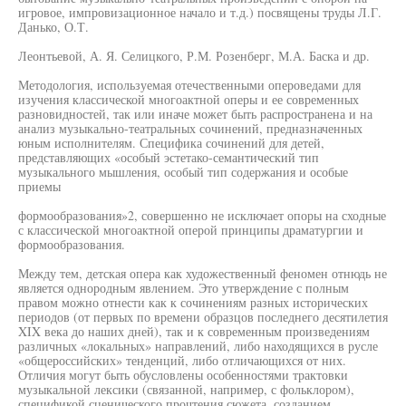
игровое, импровизационное начало и т.д.) посвящены труды Л.Г.
Данько, О.Т.
Леонтьевой, А. Я. Селицкого, Р.М. Розенберг, М.А. Баска и др.
Методология, используемая отечественными опероведами для
изучения классической многоактной оперы и ее современных
разновидностей, так или иначе может быть распространена и на
анализ музыкально-театральных сочинений, предназначенных
юным исполнителям. Специфика сочинений для детей,
представляющих «особый эстетако-семантический тип
музыкального мышления, особый тип содержания и особые
приемы
формообразования»2, совершенно не исключает опоры на сходные
с классической многоактной оперой принципы драматургии и
формообразования.
Между тем, детская опера как художественный феномен отнюдь не
является однородным явлением. Это утверждение с полным
правом можно отнести как к сочинениям разных исторических
периодов (от первых по времени образцов последнего десятилетия
XIX века до наших дней), так и к современным произведениям
различных «локальных» направлений, либо находящихся в русле
«общероссийских» тенденций, либо отличающихся от них.
Отличия могут быть обусловлены особенностями трактовки
музыкальной лексики (связанной, например, с фольклором),
спецификой сценического прочтения сюжета, созданием