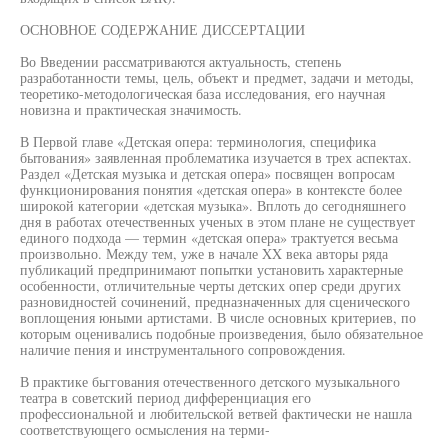
ОСНОВНОЕ СОДЕРЖАНИЕ ДИССЕРТАЦИИ
Во Введении рассматриваются актуальность, степень
разработанности темы, цель, объект и предмет, задачи и методы,
теоретико-методологическая база исследования, его научная
новизна и практическая значимость.
В Первой главе «Детская опера: терминология, специфика
бытования» заявленная проблематика изучается в трех аспектах.
Раздел «Детская музыка и детская опера» посвящен вопросам
функционирования понятия «детская опера» в контексте более
широкой категории «детская музыка». Вплоть до сегодняшнего
дня в работах отечественных ученых в этом плане не существует
единого подхода — термин «детская опера» трактуется весьма
произвольно. Между тем, уже в начале XX века авторы ряда
публикаций предпринимают попытки установить характерные
особенности, отличительные черты детских опер среди других
разновидностей сочинений, предназначенных для сценического
воплощения юными артистами. В числе основных критериев, по
которым оценивались подобные произведения, было обязательное
наличие пения и инструментального сопровождения.
В практике бьггования отечественного детского музыкального
театра в советский период дифференциация его
профессиональной и любительской ветвей фактически не нашла
соответствующего осмысления на терми-