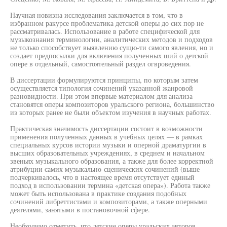
Научная новизна исследования заключается в том, что в
избранном ракурсе проблематика детской оперы до сих пор не
рассматривалась. Использование в работе специфической для
музыкознания терминологии, аналитических методов и подходов
не только способствует выявлению сущю-ти самого явления, но и
создает предпосылки для включения полученных ший о детской
опере в отдельный, самостоятельный раздел огвроведения.
В диссертации формулируются принципы, по которым затем
осуществляется типология сочинений указанной жанровой
разновидности. При этом впервые материалом для анализа
становятся оперы композиторов уральского региона, большинство
из которых ранее не были объектом изучения в научных работах.
Практическая значимость диссертации состоит в возможности
применения полученных данных в учебных целях — в рамках
специальных курсов истории музыки и оперной драматургии в
высших образовательных учреждениях, в среднем и начальном
звеньях музыкального образования, а также для более корректной
атрибуции самих музыкально-сценических сочинений (выше
подчеркивалось, что в настоящее время отсутствует единый
подход в использовании термина «детская опера»). Работа также
может быть использована в практике создания подобных
сочинений либреттистами и композиторами, а также оперными
деятелями, занятыми в постановочной сфере.
Необходимо отметить, что детские оперы уральских авторов