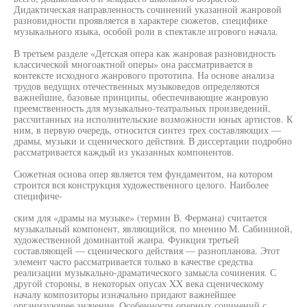
Дидактическая направленность сочинений указанной жанровой
разновидности проявляется в характере сюжетов, специфике
музыкального языка, особой роли в спектакле игрового начала.
В третьем разделе «Детская опера как жанровая разновидность
классической многоактной оперы» она рассматривается в
контексте исходного жанрового прототипа. На основе анализа
трудов ведущих отечественных музыковедов определяются
важнейшие, базовые принципы, обеспечивающие жанровую
преемственность для музыкально-театральных произведений,
рассчитанных на исполнительские возможности юных артистов. К
ним, в первую очередь, относится синтез трех составляющих —
драмы, музыки и сценического действия. В диссертации подробно
рассматривается каждый из указанных компонентов.
Сюжетная основа опер является тем фундаментом, на котором
строится вся конструкция художественного целого. Наиболее
специфиче-
ским для «драмы на музыке» (термин В. Фермана) считается
музыкальный компонент, являющийся, по мнению М. Сабининой,
художественной доминантой жанра. Функция третьей
составляющей — сценического действия — разнопланова. Этот
элемент часто рассматривается только в качестве средства
реализации музыкально-драматического замысла сочинения. С
другой стороны, в некоторых опусах XX века сценическому
началу композиторы изначально придают важнейшее
организующее значение. Особенности оперных сочинений с