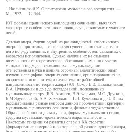
1 Назайкинский К. О психологии музыкального восприятия. —
М., 1972. — С. 344.
ЮТ формам сценического воплощения сочинений, выявляют
характерные особенности постановок, осуществляемых с участием
детей.
Детская опера, будучи одной из разновидностей классического
оперного прототипа, в то же время существенно отличается от
него по ряду внешних и внутренних особенностей, связанных с
возрастом исполнителен. Однако наличие их не отменяет
возможности ее теоретического обоснования именно с учетом
методов и подходов, сложившихся в музыковедении,
отечественная наука накопила огромный аналитический опыт
изучения специфики оперных сочинений, ориентированных на
«взрослого» исполнителя и слушателя: от работ общей
направленности по теории жанра (АЛ. Сохор Е.В. Назайкинский,
В.А. Цуккерман и др.) до исследований, посвященных
музыкальному театру (Б.В. Асафьев, В.Э. Ферман, М.С. Друскин,
Б М Ярусговский, А.А. Хохловкина, Г.Н. Кулешова и др.). В них
рассматривания разные вопросы данной проблематики: критерии
музыкально-сценических сочинений, феномен художественное
Образа, особшности драматургии, формы, музыкального стиля,
средства музыкально-драматической выразительности...
Некоторым тенденциям развития оперы в XX столетии
(формирование камерной и ораториальной разновидностей жанра,
бытование музыкально-театральных произведений с опорой на