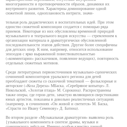
многогранности и противоречивости образов, динамики их
внутреннего развития. Характерны доминирование одной
сюжетной линии, одноплановость интриги, значи-
тельная роль дидактических и воспитательных идей. При этом
единство сюжетной композиции создается с помощью ряда
приемов. Некоторые из них обусловлены временной природой
музыкального и театрального видов искусства — стремлением к
организации материала в драматургически обусловленной
последовательности этапов действия. Другие более специфичны
для детских опер. К ним, например, относится использование
эпизодов с ярко выраженной повествовательностью
(«комментарии» рассказчиков, появление ведущих), повторность
отдельных сюжетных мотивов.
Среди литературных первоисточников музыкально-сценических
сочинений композиторов уральского региона для детей
преобладают сюжеты со сказочной тематикой — фольклорные и
авторские («Коза Дереза» МБаска, «Серебряное копытце» Л.
Никольской, «Золотая птаца» М. Сорокина). Распространены
также оперы, где герои-дети, зачастую являющиеся сверстниками
юных артистов, показаны в довольно реалистичных ситуациях
(например, в сочинениях «Он живой и светится» М. Баска,
«Страсти по Ивану Семенову» Д. Батина).
Во втором разделе «Музыкальная драматургия» выявлена роль
{узыкального компонента в синтезе драмы, музыки и
сценического дейст-ия. Именно особые качества данной