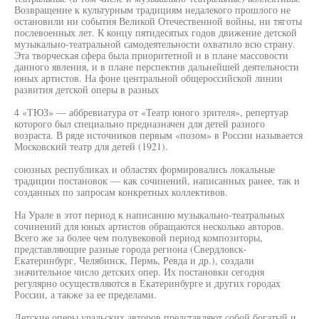
Возвращение к культурным традициям недалекого прошлого не
остановили ни события Великой Отечественной войны, ни тяготы
послевоенных лет. К концу пятидесятых годов движение детской
музыкально-театральной самодеятельности охватило всю страну.
Эта творческая сфера была приоритетной и в плане массовости
данного явления, и в плане перспектив дальнейшей деятельности
юных артистов. На фоне центральной общероссийской линии
развития детской оперы в разных
4 «ТЮЗ» — аббревиатура от «Театр юного зрителя», репертуар
которого был специально предназначен для детей разного
возраста. В ряде источников первым «позом» в России называется
Московский театр для детей (1921).
союзных республиках и областях формировались локальные
традиции постановок — как сочинений, написанных ранее, так и
созданных по запросам конкретных коллективов.
На Урале в этот период к написанию музыкально-театральных
сочинений для юных артистов обращаются несколько авторов.
Всего же за более чем полувековой период композиторы,
представляющие разные города региона (Свердловск-
Екатеринбург, Челябинск, Пермь, Ревда и др.), создали
значительное число детских опер. Их постановки сегодня
регулярно осуществляются в Екатеринбурге и других городах
России, а также за ее пределами.
Детские оперы уральских авторов представляют собой богатый и