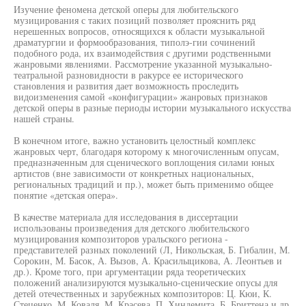
Изучение феномена детской оперы для любительского
музицирования с таких позиций позволяет прояснить ряд
нерешенных вопросов, относящихся к области музыкальной
драматургии и формообразования, типолэ-гии сочинений
подобного рода, их взаимодействия с другими родственными
жанровыми явлениями. Рассмотрение указанной музыкально-
театральной разновидности в ракурсе ее исторического
становления и развития дает возможность проследить
видоизменения самой «конфигурации» жанровых признаков
детской оперы в разные периоды истории музыкального искусства
нашей страны.
В конечном итоге, важно установить целостный комплекс
жанровых черт, благодаря которому к многочисленным опусам,
предназначенным для сценического воплощения силами юных
артистов (вне зависимости от конкретных национальных,
региональных традиций и пр.), может быть применимо общее
понятие «детская опера».
В качестве материала для исследования в диссертации
использованы произведения для детского любительского
музицирования композиторов уральского региона -
представителей разных поколений (Л, Никольская, Б. Гибалин, М.
Сорокин, М. Басок, А. Вызов, А. Красилыцикова, А. Леонтьев и
др.). Кроме того, при аргументации ряда теоретических
положений анализируются музыкально-сценические опусы для
детей отечественных и зарубежных композиторов: Ц. Кюи, К.
Стеценко, М. Коваля, М. Красева, П. Хиндемита, Б. Бриттена и др.