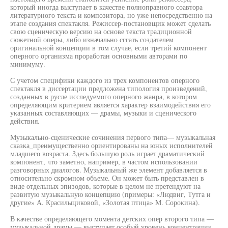
который иногда выступает в качестве полноправного соавтора
литературного текста и композитора, но уже непосредственно на
этапе создания спектакля. Режиссер-постановщик может сделать
свою сценическую версию на основе текста традиционной
сюжетной оперы, либо изначально сггать создателем
оригинальной концепции в том случае, если третий компонент
оперного организма проработан основными авторами по
минимуму.
С учетом специфики каждого из трех компонентов оперного
спектакля в диссертации предложена типология произведений,
созданных в русле исследуемого оперного жанра, в котором
определяющим критерием является характер взаимодействия его
указанных составляющих — драмы, музыки и сценического
действия.
Музыкально-сценические сочинения первого типа— музыкальная
сказка_преимущественно ориентированы на юных исполнителей
младшего возраста. Здесь большую роль играет драматический
компонент, что заметно, например, в частом использовании
разговорных диалогов. Музыкальный же элемент добавляется в
относительно скромном объеме. Он может быть представлен в
виде отдельных эпизодов, которые в целом не претендуют на
развитую музыкальную концепцию (примеры: «Людвиг, Тутга и
другие» А. Красилыциковой, «Золотая птица» М. Сорокина).
В качестве определяющего момента детских опер второго типа —
музыкальной драмы — выступает особый уровень концентрации