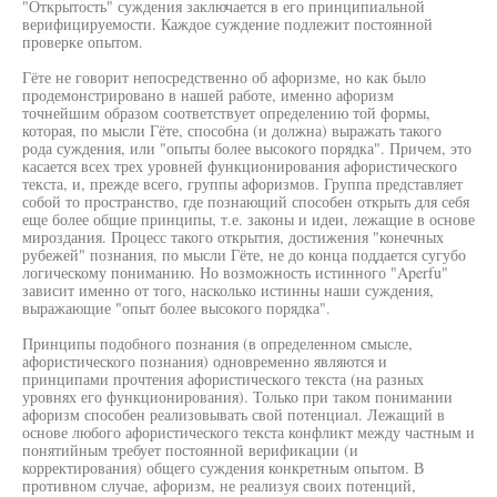
"Открытость" суждения заключается в его принципиальной
верифицируемости. Каждое суждение подлежит постоянной
проверке опытом.
Гёте не говорит непосредственно об афоризме, но как было
продемонстрировано в нашей работе, именно афоризм
точнейшим образом соответствует определению той формы,
которая, по мысли Гёте, способна (и должна) выражать такого
рода суждения, или "опыты более высокого порядка". Причем, это
касается всех трех уровней функционирования афористического
текста, и, прежде всего, группы афоризмов. Группа представляет
собой то пространство, где познающий способен открыть для себя
еще более общие принципы, т.е. законы и идеи, лежащие в основе
мироздания. Процесс такого открытия, достижения "конечных
рубежей" познания, по мысли Гёте, не до конца поддается сугубо
логическому пониманию. Но возможность истинного "Aperfu"
зависит именно от того, насколько истинны наши суждения,
выражающие "опыт более высокого порядка".
Принципы подобного познания (в определенном смысле,
афористического познания) одновременно являются и
принципами прочтения афористического текста (на разных
уровнях его функционирования). Только при таком понимании
афоризм способен реализовывать свой потенциал. Лежащий в
основе любого афористического текста конфликт между частным и
понятийным требует постоянной верификации (и
корректирования) общего суждения конкретным опытом. В
противном случае, афоризм, не реализуя своих потенций,