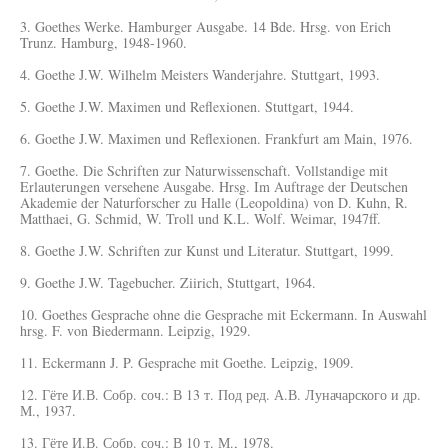
3. Goethes Werke. Hamburger Ausgabe. 14 Bde. Hrsg. von Erich
Trunz. Hamburg, 1948-1960.
4. Goethe J.W. Wilhelm Meisters Wanderjahre. Stuttgart, 1993.
5. Goethe J.W. Maximen und Reflexionen. Stuttgart, 1944.
6. Goethe J.W. Maximen und Reflexionen. Frankfurt am Main, 1976.
7. Goethe. Die Schriften zur Naturwissenschaft. Vollstandige mit
Erlauterungen versehene Ausgabe. Hrsg. Im Auftrage der Deutschen
Akademie der Naturforscher zu Halle (Leopoldina) von D. Kuhn, R.
Matthaei, G. Schmid, W. Troll und K.L. Wolf. Weimar, 1947ff.
8. Goethe J.W. Schriften zur Kunst und Literatur. Stuttgart, 1999.
9. Goethe J.W. Tagebucher. Ziirich, Stuttgart, 1964.
10. Goethes Gesprache ohne die Gesprache mit Eckermann. In Auswahl
hrsg. F. von Biedermann. Leipzig, 1929.
11. Eckermann J. P. Gesprache mit Goethe. Leipzig, 1909.
12. Гёте И.В. Собр. соч.: В 13 т. Под ред. А.В. Луначарского и др.
М., 1937.
13. Гёте И.В. Собр. соч.: В 10 т. М., 1978.