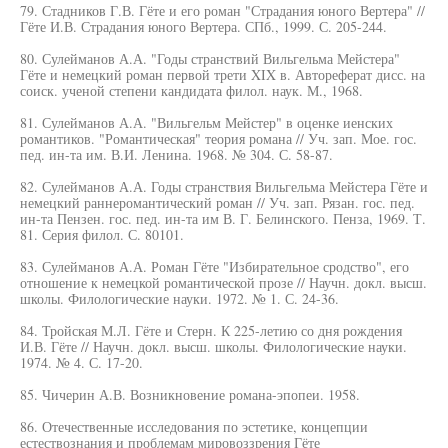
79. Стадников Г.В. Гёте и его роман "Страдания юного Вертера" //
Гёте И.В. Страдания юного Вертера. СПб., 1999. С. 205-244.
80. Сулейманов А.А. "Годы странствий Вильгельма Мейстера"
Гёте и немецкий роман первой трети XIX в. Автореферат дисс. на
соиск. ученой степени кандидата филол. наук. М., 1968.
81. Сулейманов А.А. "Вильгельм Мейстер" в оценке иенских
романтиков. "Романтическая" теория романа // Уч. зап. Мое. гос.
пед. ин-та им. В.И. Ленина. 1968. № 304. С. 58-87.
82. Сулейманов А.А. Годы странствия Вильгельма Мейстера Гёте и
немецкий раннеромантический роман // Уч. зап. Рязан. гос. пед.
ин-та Пензен. гос. пед. ин-та им В. Г. Белинского. Пенза, 1969. Т.
81. Серия филол. С. 80101.
83. Сулейманов А.А. Роман Гёте "Избирательное сродство", его
отношение к немецкой романтической прозе // Научн. докл. высш.
школы. Филологические науки. 1972. № 1. С. 24-36.
84. Тройская М.Л. Гёте и Стерн. К 225-летию со дня рождения
И.В. Гёте // Научн. докл. высш. школы. Филологические науки.
1974. № 4. С. 17-20.
85. Чичерин А.В. Возникновение романа-эпопеи. 1958.
86. Отечественные исследования по эстетике, концепции
естествознания и проблемам мировоззрения Гёте