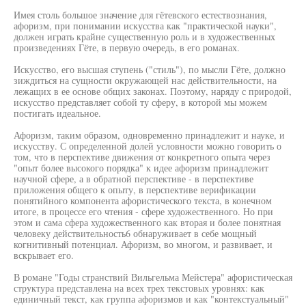
Имея столь большое значение для гётевского естествознания,
афоризм, при понимании искусства как "практической науки",
должен играть крайне существенную роль и в художественных
произведениях Гёте, в первую очередь, в его романах.
Искусство, его высшая ступень ("стиль"), по мысли Гёте, должно
зиждиться на сущности окружающей нас действительности, на
лежащих в ее основе общих законах. Поэтому, наряду с природой,
искусство представляет собой ту сферу, в которой мы можем
постигать идеальное.
Афоризм, таким образом, одновременно принадлежит и науке, и
искусству. С определенной долей условности можно говорить о
том, что в перспективе движения от конкретного опыта через
"опыт более высокого порядка" к идее афоризм принадлежит
научной сфере, а в обратной перспективе - в перспективе
приложения общего к опыту, в перспективе верификации
понятийного компонента афористического текста, в конечном
итоге, в процессе его чтения - сфере художественного. Но при
этом и сама сфера художественного как вторая и более понятная
человеку действительность6 обнаруживает в себе мощный
когнитивный потенциал. Афоризм, во многом, и развивает, и
вскрывает его.
В романе "Годы странствий Вильгельма Мейстера" афористическая
структура представлена на всех трех текстовых уровнях: как
единичный текст, как группа афоризмов и как "контекстуальный"