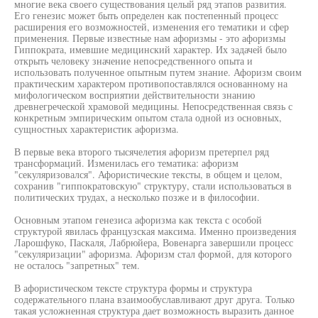
многие века своего существования целый ряд этапов развития.
Его генезис может быть определен как постепенный процесс
расширения его возможностей, изменения его тематики и сфер
применения. Первые известные нам афоризмы - это афоризмы
Гиппократа, имевшие медицинский характер. Их задачей было
открыть человеку значение непосредственного опыта и
использовать полученное опытным путем знание. Афоризм своим
практическим характером противопоставлялся основанному на
мифологическом восприятии действительности знанию
древнегреческой храмовой медицины. Непосредственная связь с
конкретным эмпирическим опытом стала одной из основных,
сущностных характеристик афоризма.
В первые века второго тысячелетия афоризм претерпел ряд
трансформаций. Изменилась его тематика: афоризм
"секуляризовался". Афористические тексты, в общем и целом,
сохранив "гиппократовскую" структуру, стали использоваться в
политических трудах, а несколько позже и в философии.
Основным этапом генезиса афоризма как текста с особой
структурой явилась французская максима. Именно произведения
Ларошфуко, Паскаля, Лабрюйера, Вовенарга завершили процесс
"секуляризации" афоризма. Афоризм стал формой, для которого
не осталось "запретных" тем.
В афористическом тексте структура формы и структура
содержательного плана взаимообуславливают друг друга. Только
такая усложненная структура дает возможность выразить данное