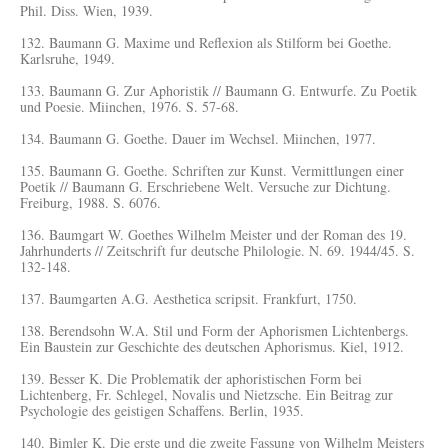
Phil. Diss. Wien, 1939.
132. Baumann G. Maxime und Reflexion als Stilform bei Goethe.
Karlsruhe, 1949.
133. Baumann G. Zur Aphoristik // Baumann G. Entwurfe. Zu Poetik
und Poesie. Miinchen, 1976. S. 57-68.
134. Baumann G. Goethe. Dauer im Wechsel. Miinchen, 1977.
135. Baumann G. Goethe. Schriften zur Kunst. Vermittlungen einer
Poetik // Baumann G. Erschriebene Welt. Versuche zur Dichtung.
Freiburg, 1988. S. 6076.
136. Baumgart W. Goethes Wilhelm Meister und der Roman des 19.
Jahrhunderts // Zeitschrift fur deutsche Philologie. N. 69. 1944/45. S.
132-148.
137. Baumgarten A.G. Aesthetica scripsit. Frankfurt, 1750.
138. Berendsohn W.A. Stil und Form der Aphorismen Lichtenbergs.
Ein Baustein zur Geschichte des deutschen Aphorismus. Kiel, 1912.
139. Besser K. Die Problematik der aphoristischen Form bei
Lichtenberg, Fr. Schlegel, Novalis und Nietzsche. Ein Beitrag zur
Psychologie des geistigen Schaffens. Berlin, 1935.
140. Bimler K. Die erste und die zweite Fassung von Wilhelm Meisters