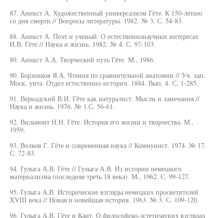
87. Аннкст А. Художественный универсализм Гёте. К 150-летию
со дня смерти // Вопросы литературы. 1982. № 3. С. 54-83.
88. Аникст А. Поэт и ученый. О естественнонаучных интересах
И.В. Гёте // Наука и жизнь. 1982. № 4. С. 97-103.
89. Аникст А.А. Творческий путь Гёте. М., 1986.
90. Борзенков Я.А. Чтения по сравнительной анатомии // Уч. зап.
Моск. унта. Отдел естественно-историч. 1884. Вып. 4. С. 1-285.
91. Вернадский В.И. Гёте как натуралист. Мысли и замечания //
Наука и жизнь. 1976. № 1.С. 56-61.
92. Вильмонт Н.Н. Гёте. История его жизни и творчества. М.,
1959.
93. Волков Г. Гёте и современная наука // Коммунист. 1974. № 17.
С. 72-83.
94. Гулыга А.В. Гёте // Гулыга А.В. Из истории немецкого
материализма (последняя треть 18 века). М., 1962. С. 99-127.
95. Гулыга А.В. Исторические взгляды немецких просветителей
XVIII века // Новая и новейшая история. 1963. № 3. С. 109-120.
96. Гулыга А.В. Гёте и Кант. О философско-эстетических взглядах