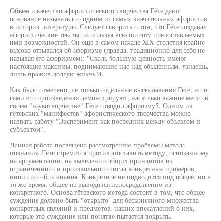
Объем и качество афористического творчества Гёте дают
основание называть его одним из самых значительных афористов
в истории литературы. Следует говорить о том, что Гёте создавал
афористические тексты, используя всю широту предоставляемых
ими возможностей. Он еще в самом начале XIX столетия крайне
высоко отзывался об афоризме (правда, традиционно для себя не
называя его афоризмом): "Сколь большую ценность имеют
настоящие максимы, поднимающие нас над обыденным, узнаешь,
лишь прожив долгую жизнь"4.
Как было отмечено, не только отдельные высказывания Гёте, но и
сами его произведения демонстрируют, насколько важное место в
своем "наукотворчестве" Гёте отводил афоризму5. Одним из
гётевских "манифестов" афористического творчества можно
назвать работу "Эксперимент как посредник между объектом и
субъектом".
Данная работа посвящена рассмотрению проблемы метода
познания. Гёте стремится противопоставить методу, основанному
на аргументации, на выведении общих принципов из
ограниченного и произвольного числа конкретных примеров,
иной способ познания. Конкретное не подводится под общее, но в
то же время, общее не выводится непосредственно из
конкретного. Основа гётевского метода состоит в том, что общее
суждение должно быть "открыто" для бесконечного множества
конкретных явлений и предметов, наших впечатлений о них,
которые это суждение или понятие пытается покрыть.