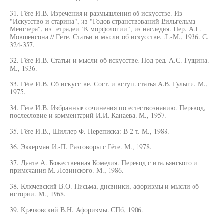
31. Гёте И.В. Изречения и размышления об искусстве. Из
"Искусство и старина", из "Годов странствований Вильгельма
Мейстера", из тетрадей "К морфологии", из наследия. Пер. А.Г.
Мовшенсона // Гёте. Статьи и мысли об искусстве. Л.-М., 1936. С.
324-357.
32. Гёте И.В. Статьи и мысли об искусстве. Под ред. А.С. Гущина.
М., 1936.
33. Гёте И.В. Об искусстве. Сост. и вступ. статья А.В. Гулыги. М.,
1975.
34. Гёте И.В. Избранные сочинения по естествознанию. Перевод,
послесловие и комментарий И.И. Канаева. М., 1957.
35. Гёте И.В., Шиллер Ф. Переписка: В 2 т. М., 1988.
36. Эккерман И.-П. Разговоры с Гёте. М., 1978.
37. Данте А. Божественная Комедия. Перевод с итальянского и
примечания М. Лозинского. М., 1986.
38. Ключевский В.О. Письма, дневники, афоризмы и мысли об
истории. М., 1968.
39. Крачковский В.Н. Афоризмы. СПб, 1906.