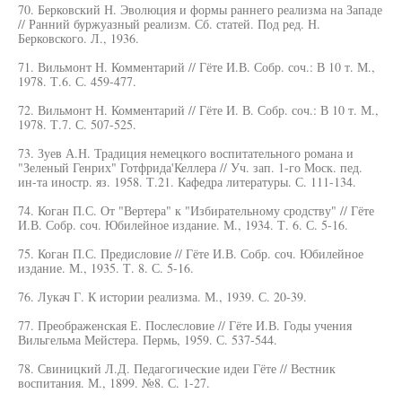
70. Берковский Н. Эволюция и формы раннего реализма на Западе
// Ранний буржуазный реализм. Сб. статей. Под ред. Н.
Берковского. Л., 1936.
71. Вильмонт Н. Комментарий // Гёте И.В. Собр. соч.: В 10 т. М.,
1978. Т.6. С. 459-477.
72. Вильмонт Н. Комментарий // Гёте И. В. Собр. соч.: В 10 т. М.,
1978. Т.7. С. 507-525.
73. Зуев А.Н. Традиция немецкого воспитательного романа и
"Зеленый Генрих" Готфрида'Келлера // Уч. зап. 1-го Моск. пед.
ин-та иностр. яз. 1958. Т.21. Кафедра литературы. С. 111-134.
74. Коган П.С. От "Вертера" к "Избирательному сродству" // Гёте
И.В. Собр. соч. Юбилейное издание. М., 1934. Т. 6. С. 5-16.
75. Коган П.С. Предисловие // Гёте И.В. Собр. соч. Юбилейное
издание. М., 1935. Т. 8. С. 5-16.
76. Лукач Г. К истории реализма. М., 1939. С. 20-39.
77. Преображенская Е. Послесловие // Гёте И.В. Годы учения
Вильгельма Мейстера. Пермь, 1959. С. 537-544.
78. Свиницкий Л.Д. Педагогические идеи Гёте // Вестник
воспитания. М., 1899. №8. С. 1-27.