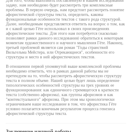
Для того, чтобы выполнить поставленную в нашем исследовании
задачу, нам необходимо будет рассмотреть три комплексные
проблемы. В первую очередь, нам предстоит рассмотреть понятие
афористической структуры текста, определить, каковы
функциональные особенности текстов с такого рода структурой.
Далее, необходимым представляется ответить на вопрос о том, как
и с какой целью Гёте использовал в своих произведениях
афористические тексты. Для этого нам потребуется (насколько
позволяют рамки данного исследования) обратиться к некоторым
моментам художественного и научного мышления Гёте. Наконец,
третьей проблемой является сам роман "Годы странствий
Вильгельма Мейстера, или Отрекающиеся", особенности его
структуры и место в ней афористических текстов.
В отношении первой упомянутой выше комплексной проблемы
необходимо отметить, что в рамках данной работы мы не
претендуем на то, чтобы рассмотреть афористическую структуру
текста в полном объеме. Нашей целью будет лишь определение
типологических особенностей структуры на трех уровнях ее
функционирования: как единичного стремящегося к краткости
текста (собственно афоризма), как группы афоризмов и как
"контекстуального" афоризма. При этом мы хронологически
ограничиваем наше исследование в том, что афористика Гёте
условно полагается конечным результатом процесса генезиса
афористической структуры текста.
Заключение научной работы