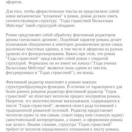
афоризм.
Для того, чтобы афористические тексты не представляли собой
некое механическое "вложение" в роман, роман должен иметь
соответствующую структуру. "Годы странствий Вильгельма
Мейстера" такой структурой обладают.
Роман представляет собой обработку фиктивным редактором
архива (нескольких архивов). Подобный характер романа делает
возможным объединение в некоторое динамическое целое самых
различных текстовых единиц, в том числе и афоризма на разных
уровнях его функционирования. Важно при этом, что роман
"Годы странствий" представляет собой роман с открытой
структурой. Формально он не имеет ни начала ("Годы учения
Вильгельма Мейстера" являются лишь одним из текстов,
фигурирующих в "Годах странствий"), ни конца.
Фиктивный редактор выполняет в романе важную
структурообразующую функцию. В отличие от характерного для
более ранних романов редактора фиктивный редактор "Годов
странствий" не облегчает читателю процесс восприятия романа.
Напротив, его многочисленные высказывания, содержащиеся в
тексте "Годов странствий", являются своего рода полемикой с
традиционной романной поэтикой. Редактор предоставляет
читателю право (и тем самым, ставит перед ним сложную задачу)
самостоятельной интерпретации, а значит, и оформления романа
как целого. Иными словами, структура "Годов странствий"
требует от читателя определенного отношения к тексту романа,