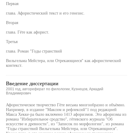
Первая
глава. Афористический текст и его генезис.
Вторая
глава. Гёте как афорист.
Третья
глава. Роман "Годы странствий
Вильгельма Мейстера, или Отрекающиеся" как афористический
контекст.
Введение диссертации
2001 год, автореферат по филологии, Кузнецов, Аркадий
Владимирович
Афористическое творчество Гёте весьма многообразно и объёмно.
Например, в издание "Максим и рефлексий"1 под редакцией
Макса Хекке-ра было включено 1413 афоризмов. Это афоризмы из
романа "Избирательное сродство", гётевского журнала "Об
искусстве и древности", из "Записок по морфологии", из романа
"Годы странствий Вильгельма Мейстера, или Отрекающиеся".