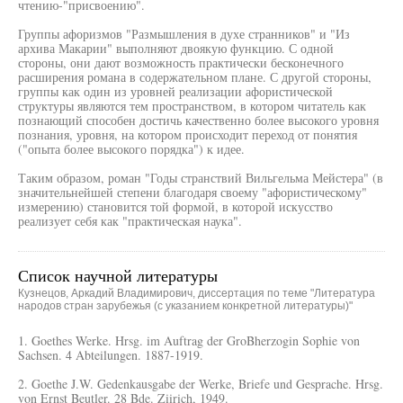
чтению-"присвоению".
Группы афоризмов "Размышления в духе странников" и "Из
архива Макарии" выполняют двоякую функцию. С одной
стороны, они дают возможность практически бесконечного
расширения романа в содержательном плане. С другой стороны,
группы как один из уровней реализации афористической
структуры являются тем пространством, в котором читатель как
познающий способен достичь качественно более высокого уровня
познания, уровня, на котором происходит переход от понятия
("опыта более высокого порядка") к идее.
Таким образом, роман "Годы странствий Вильгельма Мейстера" (в
значительнейшей степени благодаря своему "афористическому"
измерению) становится той формой, в которой искусство
реализует себя как "практическая наука".
Список научной литературы
Кузнецов, Аркадий Владимирович, диссертация по теме "Литература
народов стран зарубежья (с указанием конкретной литературы)"
1. Goethes Werke. Hrsg. im Auftrag der GroBherzogin Sophie von
Sachsen. 4 Abteilungen. 1887-1919.
2. Goethe J.W. Gedenkausgabe der Werke, Briefe und Gesprache. Hrsg.
von Ernst Beutler. 28 Bde. Ziirich, 1949.