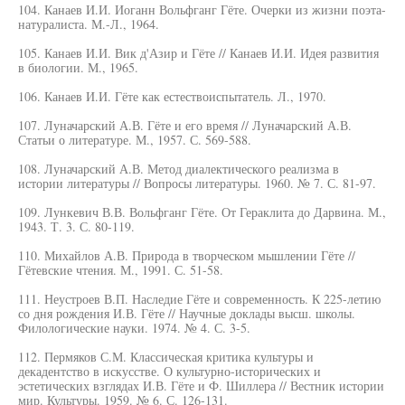
104. Канаев И.И. Иоганн Вольфганг Гёте. Очерки из жизни поэта-
натуралиста. М.-Л., 1964.
105. Канаев И.И. Вик д'Азир и Гёте // Канаев И.И. Идея развития
в биологии. М., 1965.
106. Канаев И.И. Гёте как естествоиспытатель. Л., 1970.
107. Луначарский А.В. Гёте и его время // Луначарский А.В.
Статьи о литературе. М., 1957. С. 569-588.
108. Луначарский А.В. Метод диалектического реализма в
истории литературы // Вопросы литературы. 1960. № 7. С. 81-97.
109. Лункевич В.В. Вольфганг Гёте. От Гераклита до Дарвина. М.,
1943. Т. 3. С. 80-119.
110. Михайлов А.В. Природа в творческом мышлении Гёте //
Гётевские чтения. М., 1991. С. 51-58.
111. Неустроев В.П. Наследие Гёте и современность. К 225-летию
со дня рождения И.В. Гёте // Научные доклады высш. школы.
Филологические науки. 1974. № 4. С. 3-5.
112. Пермяков С.М. Классическая критика культуры и
декадентство в искусстве. О культурно-исторических и
эстетических взглядах И.В. Гёте и Ф. Шиллера // Вестник истории
мир. Культуры. 1959. № 6. С. 126-131.