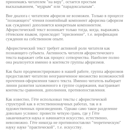
принимаясь читателем "на веру", остается простым
высказыванием, "мудрым" или "парадоксальным".
Вне диалога с читателем афоризм не возможен. Только в процессе
"познающего" чтения понятийный компонент афоризма (афоризм
как суждение) дополняется конкретным компонентом.
Афористический текст возникает только тогда, когда, выражаясь
гётевским языком, происходит "присвоение", т.е. верификация
суждения на собственном опыте.
Афористический текст требует активной роли читателя как
познающего субъекта. Активность читателя афористического
текста выражает себя как процесс сотворчества. Наиболее полно
она реализуется именно в контексте группы афоризмов.
Как было продемонстрировано в нашей работе, группа афоризмов
предоставляет читателю неограниченное множество возможностей
прочтения-оформления такого текста. Именно читатель выбирает
линии развития заложенного в группе содержания, выстраивает
контексты сравнения, дополнения, противопоставления.
Как известно, Гёте использовал тексты с афористической
структурой как в естественнонаучных работах, так и в
художественных произведениях. Однако само такое разделение
довольно условно: провести четкую грань, где у Гёте
заканчивается наука и начинается искусство, естественно,
невозможно. Гёте никогда не противопоставлял "теоретическую"
науку науке "практической", т.е. искусству.