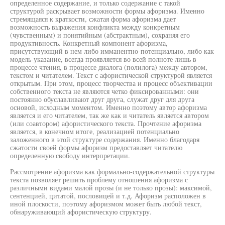
определенное содержание, и только содержание с такой
структурой раскрывает возможности формы афоризма. Именно
стремящаяся к краткости, сжатая форма афоризма дает
возможность выражения конфликта между конкретным
(чувственным) и понятийным (абстрактным), сохраняя его
продуктивность. Конкретный компонент афоризма,
присутствующий в нем либо имманентно-потенциально, либо как
модель-указание, всегда проявляется во всей полноте лишь в
процессе чтения, в процессе диалога (полилога) между автором,
текстом и читателем. Текст с афористической структурой является
открытым. При этом, процесс творчества и процесс объективации
собственного текста не являются четко фиксированными: они
постоянно обуславливают друг друга, служат друг для друга
основой, исходным моментом. Именно поэтому автор афоризма
является и его читателем, так же как и читатель является автором
(или соавтором) афористического текста. Прочтение афоризма
является, в конечном итоге, реализацией потенциально
заложенного в этой структуре содержания. Именно благодаря
сжатости своей формы афоризм предоставляет читателю
определенную свободу интерпретации.
Рассмотрение афоризма как формально-содержательной структуры
текста позволяет решить проблему отношения афоризма с
различными видами малой прозы (и не только прозы): максимой,
сентенцией, цитатой, пословицей и т.д. Афоризм расположен в
иной плоскости, поэтому афоризмом может быть любой текст,
обнаруживающий афористическую структуру.