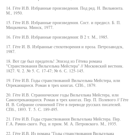
14. Гёте И.В. Избранные произведения. Под ред. Н. Вильмонта.
М., 1950.
15. Гёте И.В. Избранные произведения. Сост. и предисл. Б. П.
Мицкевича. Минск, 1977.
16. Гёте И.В. Избранные произведения: В 2 т. М., 1985.
17. Гёте И. В. Избранные стихотворения и проза. Петрозаводск,
1987.
18. Вот где был предатель! Эпизод из Гётева романа
"Странствования Вильгельма Мейстера" // Московский вестник.
1827. Ч. 2. № 5. С. 17-47; № 6. С. 125-145.
19. Гёте И.В. Годы странствований Вильгельма Мейстера, или
Отрекающиеся. Роман в трех книгах. СПб., 1879.
20. Гёте И.В. Страннические годы Вильгельма Мейстера, или
Самоотрекающиеся. Роман в трех книгах. Пер. П. Полевого // Гёте
И. В. Собрание сочинений Гёте в переводе русских писателей.
СПб., 1893. Т. 5. С. 189-495.
21. Гёте И.В. Годы странствования Вильгельма Мейстера. Пер.
Г.А. Рачин-ского. Ред. и прим. М. А. Петровского. М., 1935.
22. Гёте И.В. Из романа "Годы странствования Вильгельма