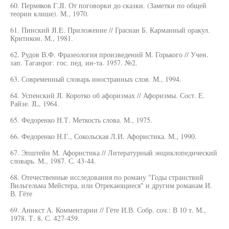
60. Пермяков Г.JI. От поговорки до сказки. (Заметки по общей
теории клише). М., 1970.
61. Пинский JI.E. Приложение // Грасиан Б. Карманный оракул.
Критикон. М., 1981.
62. Рудов В.Ф. Фразеология произведений М. Горького // Учен.
зап. Таганрог. гос. пед. ин-та. 1957. №2.
63. Современный словарь иностранных слов. М., 1994.
64. Успенский JI. Коротко об афоризмах // Афоризмы. Сост. Е.
Райзе. JL, 1964.
65. Федоренко Н.Т. Меткость слова. М., 1975.
66. Федоренко Н.Г., Сокольская Л.И. Афористика. М., 1990.
67. Эпштейн М. Афористика // Литературный энциклопедический
словарь. М., 1987. С. 43-44.
68. Отечественные исследования по роману "Годы странствий
Вильгельма Мейстера, или Отрекающиеся" и другим романам И.
В. Гёте
69. Аникст А. Комментарии // Гёте И.В. Собр. соч.: В 10 т. М.,
1978. Т. 8. С. 427-459.