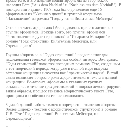
Кроме того, в это издание вошли афоризмы из творческого
наследия Гёте ("Aus dem Nachlafi" и "Nachlese aus dem NachlaB"). В
последствии издание 1907 года было дополнено еще 16
афоризмами из "Учения о цвете" и группой афоризмов
"Наставление" из романа "Годы учения Вильгельма Мейстера".
Основная часть афоризмов Гёте издавалась при его жизни как
группы афоризмов. Прежде всего, это группы афоризмов
"Размышления в духе странников" и "Из архива Макарии" в
романе "Годы странствий Вильгельма Мейстера, или
Отрекающиеся".
Группы афоризмов в "Годах странствий" представляют для
исследования гётевской афористики особый интерес. Во-первых,
"Годы странствий" являются последним романом Гёте, созданным
в тот творческий период, когда уже в полной мере вызрела
гётевская концепция искусства как "практической науки". В этой
связи возникает вопрос о роли афористического текста в данной
концепции. Во-вторых, афоризмы в указанных группах
создавались в течение трех десятилетий и широко демонстрируют,
таким образом, процесс генезиса афористического текста Гёте,
принципы и особенности его использования.
Задачей данной работы является определение значения афоризма
(более широко - текстов с афористической структурой) в романе
И.В. Гёте "Годы странствий Вильгельма Мейстера, или
Отрекающиеся".