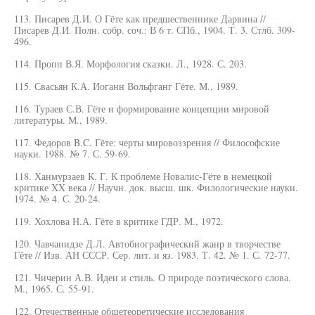
113. Писарев Д.И. О Гёте как предшественнике Дарвина //
Писарев Д.И. Полн. собр. соч.: В 6 т. СПб., 1904. Т. 3. Стлб. 309-
496.
114. Пропп В.Я. Морфология сказки. Л., 1928. С. 203.
115. Свасьян К.А. Иоганн Вольфганг Гёте. М., 1989.
116. Тураев С.В. Гёте и формирование концепции мировой
литературы. М., 1989.
117. Федоров B.C. Гёте: черты мировоззрения // Философские
науки. 1988. № 7. С. 59-69.
118. Ханмурзаев К. Г. К проблеме Новалис-Гёте в немецкой
критике XX века // Научн. док. высш. шк. Филологические науки.
1974. № 4. С. 20-24.
119. Хохлова Н.А. Гёте в критике ГДР. М., 1972.
120. Чавчанидзе Д.Л. Автобиографический жанр в творчестве
Гёте // Изв. АН СССР. Сер. лит. и яз. 1983. Т. 42. № 1. С. 72-77.
121. Чичерин А.В. Идеи и стиль. О природе поэтического слова.
М., 1965. С. 55-91.
122. Отечественные общетеоретические исследования