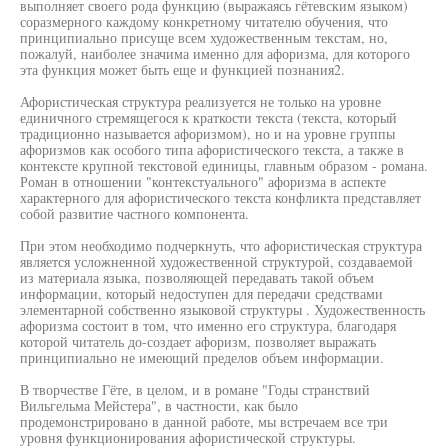
выполняет своего рода функцию (выражаясь гётевским языком)
соразмерного каждому конкретному читателю обучения, что
принципиально присуще всем художественным текстам, но,
пожалуй, наиболее значима именно для афоризма, для которого
эта функция может быть еще и функцией познания2.
Афористическая структура реализуется не только на уровне
единичного стремящегося к краткости текста (текста, который
традиционно называется афоризмом), но и на уровне группы
афоризмов как особого типа афористического текста, а также в
контексте крупной текстовой единицы, главным образом - романа.
Роман в отношении "контекстуального" афоризма в аспекте
характерного для афористического текста конфликта представляет
собой развитие частного компонента.
При этом необходимо подчеркнуть, что афористическая структура
является усложненной художественной структурой, создаваемой
из материала языка, позволяющей передавать такой объем
информации, который недоступен для передачи средствами
элементарной собственно языковой структуры . Художественность
афоризма состоит в том, что именно его структура, благодаря
которой читатель до-создает афоризм, позволяет выражать
принципиально не имеющий пределов объем информации.
В творчестве Гёте, в целом, и в романе "Годы странствий
Вильгельма Мейстера", в частности, как было
продемонстрировано в данной работе, мы встречаем все три
уровня функционирования афористической структуры.