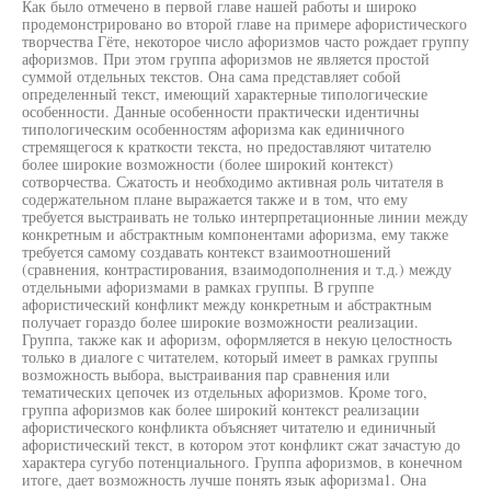
Как было отмечено в первой главе нашей работы и широко
продемонстрировано во второй главе на примере афористического
творчества Гёте, некоторое число афоризмов часто рождает группу
афоризмов. При этом группа афоризмов не является простой
суммой отдельных текстов. Она сама представляет собой
определенный текст, имеющий характерные типологические
особенности. Данные особенности практически идентичны
типологическим особенностям афоризма как единичного
стремящегося к краткости текста, но предоставляют читателю
более широкие возможности (более широкий контекст)
сотворчества. Сжатость и необходимо активная роль читателя в
содержательном плане выражается также и в том, что ему
требуется выстраивать не только интерпретационные линии между
конкретным и абстрактным компонентами афоризма, ему также
требуется самому создавать контекст взаимоотношений
(сравнения, контрастирования, взаимодополнения и т.д.) между
отдельными афоризмами в рамках группы. В группе
афористический конфликт между конкретным и абстрактным
получает гораздо более широкие возможности реализации.
Группа, также как и афоризм, оформляется в некую целостность
только в диалоге с читателем, который имеет в рамках группы
возможность выбора, выстраивания пар сравнения или
тематических цепочек из отдельных афоризмов. Кроме того,
группа афоризмов как более широкий контекст реализации
афористического конфликта объясняет читателю и единичный
афористический текст, в котором этот конфликт сжат зачастую до
характера сугубо потенциального. Группа афоризмов, в конечном
итоге, дает возможность лучше понять язык афоризма1. Она