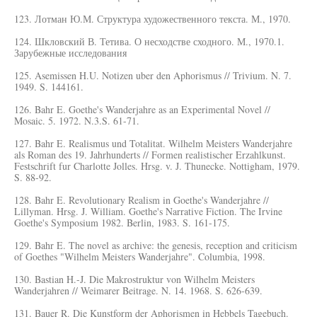
123. Лотман Ю.М. Структура художественного текста. М., 1970.
124. Шкловский В. Тетива. О несходстве сходного. М., 1970.1.
Зарубежные исследования
125. Asemissen H.U. Notizen uber den Aphorismus // Trivium. N. 7.
1949. S. 144161.
126. Bahr E. Goethe's Wanderjahre as an Experimental Novel //
Mosaic. 5. 1972. N.3.S. 61-71.
127. Bahr E. Realismus und Totalitat. Wilhelm Meisters Wanderjahre
als Roman des 19. Jahrhunderts // Formen realistischer Erzahlkunst.
Festschrift fur Charlotte Jolles. Hrsg. v. J. Thunecke. Nottigham, 1979.
S. 88-92.
128. Bahr E. Revolutionary Realism in Goethe's Wanderjahre //
Lillyman. Hrsg. J. William. Goethe's Narrative Fiction. The Irvine
Goethe's Symposium 1982. Berlin, 1983. S. 161-175.
129. Bahr E. The novel as archive: the genesis, reception and criticism
of Goethes "Wilhelm Meisters Wanderjahre". Columbia, 1998.
130. Bastian H.-J. Die Makrostruktur von Wilhelm Meisters
Wanderjahren // Weimarer Beitrage. N. 14. 1968. S. 626-639.
131. Bauer R. Die Kunstform der Aphorismen in Hebbels Tagebuch.