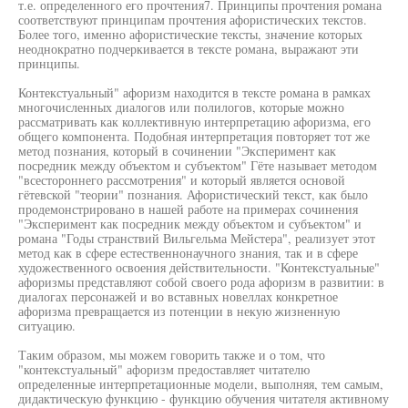
т.е. определенного его прочтения7. Принципы прочтения романа
соответствуют принципам прочтения афористических текстов.
Более того, именно афористические тексты, значение которых
неоднократно подчеркивается в тексте романа, выражают эти
принципы.
Контекстуальный" афоризм находится в тексте романа в рамках
многочисленных диалогов или полилогов, которые можно
рассматривать как коллективную интерпретацию афоризма, его
общего компонента. Подобная интерпретация повторяет тот же
метод познания, который в сочинении "Эксперимент как
посредник между объектом и субъектом" Гёте называет методом
"всестороннего рассмотрения" и который является основой
гётевской "теории" познания. Афористический текст, как было
продемонстрировано в нашей работе на примерах сочинения
"Эксперимент как посредник между объектом и субъектом" и
романа "Годы странствий Вильгельма Мейстера", реализует этот
метод как в сфере естественнонаучного знания, так и в сфере
художественного освоения действительности. "Контекстуальные"
афоризмы представляют собой своего рода афоризм в развитии: в
диалогах персонажей и во вставных новеллах конкретное
афоризма превращается из потенции в некую жизненную
ситуацию.
Таким образом, мы можем говорить также и о том, что
"контекстуальный" афоризм предоставляет читателю
определенные интерпретационные модели, выполняя, тем самым,
дидактическую функцию - функцию обучения читателя активному