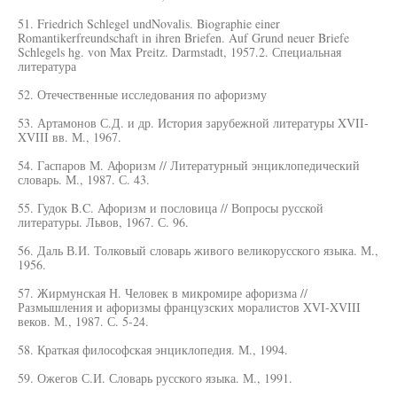
51. Friedrich Schlegel undNovalis. Biographie einer
Romantikerfreundschaft in ihren Briefen. Auf Grund neuer Briefe
Schlegels hg. von Max Preitz. Darmstadt, 1957.2. Специальная
литература
52. Отечественные исследования по афоризму
53. Артамонов С.Д. и др. История зарубежной литературы XVII-
XVIII вв. М., 1967.
54. Гаспаров М. Афоризм // Литературный энциклопедический
словарь. М., 1987. С. 43.
55. Гудок B.C. Афоризм и пословица // Вопросы русской
литературы. Львов, 1967. С. 96.
56. Даль В.И. Толковый словарь живого великорусского языка. М.,
1956.
57. Жирмунская Н. Человек в микромире афоризма //
Размышления и афоризмы французских моралистов XVI-XVIII
веков. М., 1987. С. 5-24.
58. Краткая философская энциклопедия. М., 1994.
59. Ожегов С.И. Словарь русского языка. М., 1991.