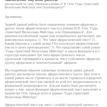
диссертация на тему "Афоризм и роман И. В. Гёте "Годы странствий
Вильгельма Мейстера, или Отрекающиеся""
Заключение
Задачей данной работы было определение значения афоризма и
других типов афористического текста в романе И.В. Гёте "Годы
странствий Вильгельма Мейстера, или Отрекающиеся". Для
решения поставленной задачи нам потребовалось рассмотреть три
комплексных вопроса: 1). Что такое афористический текст? 2).
Каким образом и с какой целью Гёте использует афористические
тексты в своих произведениях? 3). Что представляет собой роман
"Годы странствий Вильгельма Мейстера" и какую функцию в его
структуре выполняют три типа афористического текста:
единичный стремящийся к краткости текст (собственно афоризм),
группу афоризмов и "контекстуальный" афоризм.
Мы подробным образом (насколько позволили рамки данной
работы) рассмотрели генезис афористического текста. При этом в
нашей работе мы не стремились и не могли стремиться определить
афористический текст как таковой во всей его неоднозначности и
формальной неоднородности. Для нас важно было рассмотреть
вопрос о том, какую функцию афористический текст выполняет в
творчестве Гёте, прежде всего в романе "Годы странствий
Вильгельма Мейстера".
Афористический текст как текст с особой структурой прошел за