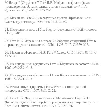
Мейстера" (Отрывок) // Гёте И.В. Избранные философские
произведения. Вступительная статья и комментарий Г.А.
Курсанова. М., 1964. С. 245-270.
23. Мысли из Гёте // Литературные листки. Прибавление к
Одесскому вестнику. 1834. №№ 4-5. С. 40.
24. Изречения в прозе Гёте. Изд. В. Бермана и С. Войтинского.
СПб., 1885.
25. Гёте И.В. Изречения в прозе // Собрание сочинений Гёте в
переводе русских писателей. СПб., 1893. Т. 7. С. 359-392.
26. Мысли и афоризмы И.В. Гёте // Север. СПб., 1901. № 15. С.
477-480.
27. Из неизданных афоризмов Гёте // Биржевые ведомости. СПб.,
1907. № 9989. С. 3.
28. Из неизданных афоризмов Гёте // Биржевые ведомости. СПб.,
1907. № 9991. С. 3.
29. Неизданные афоризмы Гёте // Вестник иностранной
литературы. СПб., 1907. №8. С. 22.
30. Гёте И.В. Два типа мышления. Математика. Пер. В.О.
Лихтенштадта // Гёте. Борьба за реалистическое мировоззрение.
Сост. В.О. Лихтенштадт. Пб., 1930. С. 321-326.