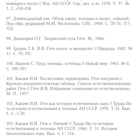
немецкого поэта // Изв. АН СССР. Сер. лит. и яз. 1978. Т. 37. №
5. С. 430-438.
97. Девятнадцатый век. Обзор науки, техники и полит, событий.
Под общ. редакцией М.М. Филиппова. СПб., 1900. С. 70-74, 317-
324.
98. Джинория О.Г. Творческий путь Гёте. М., 1986.
99. Здорик Т.Б. И.В. Гёте геолог и минералог // Природа. 1982. №
11. С. 92-101.
100. Иванов С. Труд, техника, эстетика // Новый мир. 1963. № 4.
С. 186-201.
101. Канаев И.И. Послесловие переводчика. Гёте-натуралист.
Краткая синхронистическая таблица. Список естественнонаучных
работ Гёте // Гёте И.В. Избранные сочинения по естествознанию.
М.-Л., 1957.
102. Канаев И.И. Гёте как историк естественных наук // Труды Ин-
та истории естествознания и техники АН СССР. 1958. Т.24. Вып.
5. С. 3-20.
103. Канаев И.И. Гёте и Линней // Труды Ин-та истории
естествознания и техники АН СССР. 1960. Т. 31. История
биологических наук. Вып. 6. С. 316.