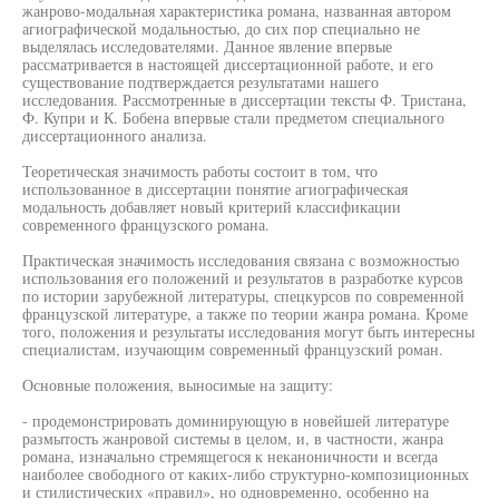
жанрово-модальная характеристика романа, названная автором
агиографической модальностью, до сих пор специально не
выделялась исследователями. Данное явление впервые
рассматривается в настоящей диссертационной работе, и его
существование подтверждается результатами нашего
исследования. Рассмотренные в диссертации тексты Ф. Тристана,
Ф. Купри и К. Бобена впервые стали предметом специального
диссертационного анализа.
Теоретическая значимость работы состоит в том, что
использованное в диссертации понятие агиографическая
модальность добавляет новый критерий классификации
современного французского романа.
Практическая значимость исследования связана с возможностью
использования его положений и результатов в разработке курсов
по истории зарубежной литературы, спецкурсов по современной
французской литературе, а также по теории жанра романа. Кроме
того, положения и результаты исследования могут быть интересны
специалистам, изучающим современный французский роман.
Основные положения, выносимые на защиту:
- продемонстрировать доминирующую в новейшей литературе
размытость жанровой системы в целом, и, в частности, жанра
романа, изначально стремящегося к неканоничности и всегда
наиболее свободного от каких-либо структурно-композиционных
и стилистических «правил», но одновременно, особенно на