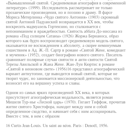
«Вымышленный святой. Средневековая агиография в современной
литературе» (1999). Исследователь рассматривает не только
прозаические произведения, но и поэзию и драму. В фарсе
Мориса Метерлинка «Чудо святого Антония» (1903) скромный
святой Антоний Падуанский возвращается в XX век, чтобы
воскресить мадмуазель Гортензию, но сталкивается с
непониманием и враждебностью. Святость аббата До-ниссана из
романа «Под солнцем Сатаны» (1926) Жоржа Бернаноса, образ
которого как будто воспроизводит средневековую модель святого,
оказывается не восхождением к абсолюту, а скорее неминуемым
сошествием в Ад. Ж.-П. Сартр в романе «Святой Жене, комедиант
и мученик» (1952), создает биографию нового святого. Писатель
сравнивает полярные случаи святости и анти-святости Святой
Терезы Авильской и Жана Жене. Жан-Луи Кюртис в романе
«Святой в неоновом свете» (1956)16 представил агиографический
вариант антиутопии, где выводится новый святой, которые не
творит чудес, но занимается миссионерской деятельностью, что
возносит его на вершину успеха и славы.
Одним из самых ярких произведений XX века, в которых
присутствует агиографическая модальность, является роман
Мишеля Тур-нье «Лесной царь» (1970). Гигант Тиффож, прочитав
житие святого Христофора, находит между ним и собой
определенное сходство, и начинает себя с ним ассоциировать.
Вместе с тем, в нем с образом
16 Curtis Jean-Louis. Un saint au néon. Paris : Denoël, 1956.