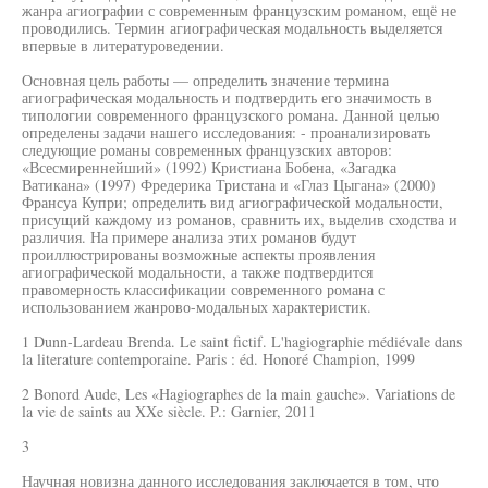
жанра агиографии с современным французским романом, ещё не
проводились. Термин агиографическая модальность выделяется
впервые в литературоведении.
Основная цель работы — определить значение термина
агиографическая модальность и подтвердить его значимость в
типологии современного французского романа. Данной целью
определены задачи нашего исследования: - проанализировать
следующие романы современных французских авторов:
«Всесмиреннейший» (1992) Кристиана Бобена, «Загадка
Ватикана» (1997) Фредерика Тристана и «Глаз Цыгана» (2000)
Франсуа Купри; определить вид агиографической модальности,
присущий каждому из романов, сравнить их, выделив сходства и
различия. На примере анализа этих романов будут
проиллюстрированы возможные аспекты проявления
агиографической модальности, а также подтвердится
правомерность классификации современного романа с
использованием жанрово-модальных характеристик.
1 Dunn-Lardeau Brenda. Le saint fictif. L'hagiographie médiévale dans
la literature contemporaine. Paris : éd. Honoré Champion, 1999
2 Bonord Aude, Les «Hagiographes de la main gauche». Variations de
la vie de saints au XXe siècle. P.: Garnier, 2011
3
Научная новизна данного исследования заключается в том, что