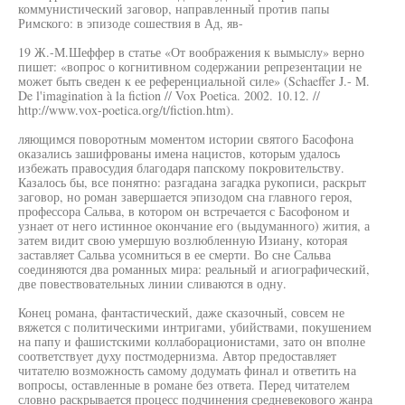
коммунистический заговор, направленный против папы
Римского: в эпизоде сошествия в Ад, яв-
19 Ж.-М.Шеффер в статье «От воображения к вымыслу» верно
пишет: «вопрос о когнитивном содержании репрезентации не
может быть сведен к ее референциальной силе» (Schaeffer J.- M.
De l'imagination à la fiction // Vox Poetica. 2002. 10.12. //
http://www.vox-poetica.org/t/fiction.htm).
ляющимся поворотным моментом истории святого Басофона
оказались зашифрованы имена нацистов, которым удалось
избежать правосудия благодаря папскому покровительству.
Казалось бы, все понятно: разгадана загадка рукописи, раскрыт
заговор, но роман завершается эпизодом сна главного героя,
профессора Сальва, в котором он встречается с Басофоном и
узнает от него истинное окончание его (выдуманного) жития, а
затем видит свою умершую возлюбленную Изиану, которая
заставляет Сальва усомниться в ее смерти. Во сне Сальва
соединяются два романных мира: реальный и агиографический,
две повествовательных линии сливаются в одну.
Конец романа, фантастический, даже сказочный, совсем не
вяжется с политическими интригами, убийствами, покушением
на папу и фашистскими коллаборационистами, зато он вполне
соответствует духу постмодернизма. Автор предоставляет
читателю возможность самому додумать финал и ответить на
вопросы, оставленные в романе без ответа. Перед читателем
словно раскрывается процесс подчинения средневекового жанра