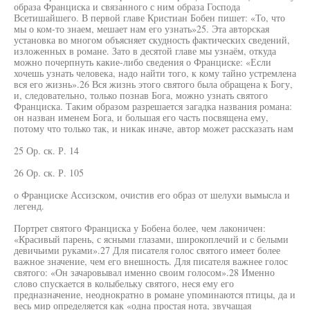
образа Франциска и связанного с ним образа Господа
Всетишайшего. В первой главе Кристиан Бобен пишет: «То, что
мы о ком-то знаем, мешает нам его узнать»25. Эта авторская
установка во многом объясняет скудность фактических сведений,
изложенных в романе. Зато в десятой главе мы узнаём, откуда
можно почерпнуть какие-либо сведения о Франциске: «Если
хочешь узнать человека, надо найти того, к кому тайно устремлена
вся его жизнь».26 Вся жизнь этого святого была обращена к Богу,
и, следовательно, только познав Бога, можно узнать святого
Франциска. Таким образом разрешается загадка названия романа:
он назван именем Бога, и большая его часть посвящена ему,
потому что только так, и никак иначе, автор может рассказать нам
25 Ор. ск. Р. 14
26 Ор. ск. Р. 105
о Франциске Ассизском, очистив его образ от шелухи вымысла и
легенд.
Портрет святого Франциска у Бобена более, чем лаконичен:
«Красивый парень, с ясными глазами, широкоплечий и с белыми
девичьими руками».27 Для писателя голос святого имеет более
важное значение, чем его внешность. Для писателя важнее голос
святого: «Он зачаровывал именно своим голосом».28 Именно
слово спускается в колыбельку святого, неся ему его
предназначение, неоднократно в романе упоминаются птицы, да и
весь мир определяется как «одна простая нота, звучащая