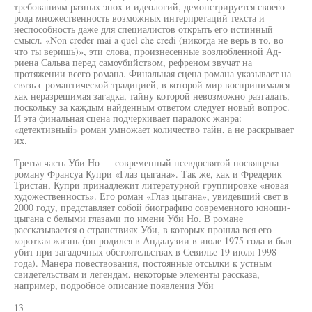
требованиям разных эпох и идеологий, демонстрируется своего
рода множественность возможных интерпретаций текста и
неспособность даже для специалистов открыть его истинный
смысл. «Non creder mai a quel che credi (никогда не верь в то, во
что ты веришь)», эти слова, произнесенные возлюбленной Ад-
риена Сальва перед самоубийством, рефреном звучат на
протяжении всего романа. Финальная сцена романа указывает на
связь с романтической традицией, в которой мир воспринимался
как неразрешимая загадка, тайну которой невозможно разгадать,
поскольку за каждым найденным ответом следует новый вопрос.
И эта финальная сцена подчеркивает парадокс жанра:
«детективный» роман умножает количество тайн, а не раскрывает
их.
Третья часть Уби Но — современный псевдосвятой посвящена
роману Франсуа Купри «Глаз цыгана». Так же, как и Фредерик
Тристан, Купри принадлежит литературной группировке «новая
художественность». Его роман «Глаз цыгана», увидевший свет в
2000 году, представляет собой биографию современного юноши-
цыгана с белыми глазами по имени Уби Но. В романе
рассказывается о странствиях Уби, в которых прошла вся его
короткая жизнь (он родился в Андалузии в июле 1975 года и был
убит при загадочных обстоятельствах в Севилье 19 июля 1998
года). Манера повествования, постоянные отсылки к устным
свидетельствам и легендам, некоторые элементы рассказа,
например, подробное описание появления Уби
13