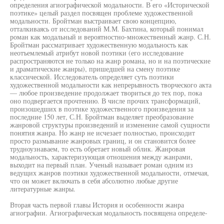
определения агиографической модальности. В его «Исторической
поэтике» целый раздел посвящен проблеме художественной
модальности. Бройтман выстраивает свою концепцию,
отталкиваясь от исследований М.М. Бахтина, который понимал
роман как модальный и вероятностно-множественный жанр. С.Н.
Бройтман рассматривает художественную модальность как
неотъемлемый атрибут новой поэтики (его исследование
распространяются не только на жанр романа, но и на поэтические
и драматические жанры), пришедшей на смену поэтике
классической. Исследователь определяет суть поэтики
художественной модальности как непрерывность творческого акта
— любое произведение продолжает твориться до тех пор, пока
оно подвергается прочтению. В числе прочих трансформаций,
произошедших в поэтике художественного произведения за
последние 150 лет, С.Н. Бройтман выделяет преобразование
жанровой структуры произведений и изменение самой сущности
понятия жанра. Но жанр не исчезает полностью, происходит
просто размывание жанровых границ, и он становится более
трудноузнаваем, то есть обретает новый облик. Жанровая
модальность, характеризующая отношения между жанрами,
выходит на первый план. Ученый называет роман одним из
ведущих жанров поэтики художественной модальности, отмечая,
что он может включать в себя абсолютно любые другие
литературные жанры.
Вторая часть первой главы История и особенности жанра
агиографии. Агиографическая модальность посвящена определе-