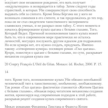
искупает свое незаконное рождение, его мать получает
«индульгенцию» и возвращается в табор. Затем следуют годы
странствий, в которых Уби совершенствует свою способность
выдавать себя за слепого. Кроме Бены Бергама ни у кого не
возникало сомнения в его слепоте, и так продолжалось до тех пор,
пока он не стал свидетелем таинственного эксперимента
славянских ученых, и не раскрыл свою тайну. С этого момента и
началось формирование культа цыгана с белыми глазами, Того,
Который Видел. Причиной возникновения такого культа может
быть то, что в современном мире практически не осталось
личностей, могущих послужить другим идеалом для подражания.
Но если кумира нет, его нужно создать, придумать. Именно
такому «сотворению кумира» посвящен роман «Глаз цыгана».
Купри, повествуя о цыгане с белыми глазами, по сути, раскрывает
механизм создания культа свя-
20 Coupry François L'Oeil du Gitan. Monaco: èd. Rocher, 2000. P. 15.
14
того. Кроме того, возникновение культа Уби обязано неизбывной
человеческой тяге к таинственному, необычному, необъяснимому.
Так роман «Глаз цыгана» фактически становится «Житием Цыгана
с белыми глазами», обнажая перед читателем механизмы создания
жития, иронизируя над современным подходом к этой работе,
раскрывая рецепт создания культа современного святого.
Между романами Фредерика Тристана и Франсуа Купри