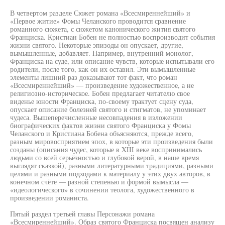
В четвертом разделе Сюжет романа «Всесмиреннейший» и
«Первое житие» Фомы Челанского проводится сравнение
романного сюжета, с сюжетом канонического жития святого
Франциска. Кристиан Бобен не полностью воспроизводит события
жизни святого. Некоторые эпизоды он опускает, другие,
вымышленные, добавляет. Например, внутренний монолог,
Франциска на суде, или описание чувств, которые испытывали его
родители, после того, как он их оставил. Эти вымышленные
элементы лишний раз доказывают тот факт, что роман
«Всесмиреннейший» — произведение художественное, а не
религиозно-историческое. Бобен предлагает читателю свое
виденье юности Франциска, по-своему трактует сцену суда,
опускает описание болезней святого и стигматов, не упоминает
чудеса. Вышеперечисленные несовпадения в изложении
биографических фактов жизни святого Франциска у Фомы
Челанского и Кристиана Бобена объясняются, прежде всего,
разным мировосприятием эпох, в которые эти произведения были
созданы (описания чудес, которые в XIII веке воспринимались
людьми со всей серьёзностью и глубокой верой, в наше время
выглядят сказкой), разными литературными традициями, разными
целями и разными подходами к материалу у этих двух авторов, в
конечном счёте — разной степенью и формой вымысла —
«идеологического» в сочинении теолога, художественного в
произведении романиста.
Пятый раздел третьей главы Персонажи романа
«Всесмиреннейший». Образ святого Франциска посвящен анализу