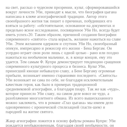
на свет, рассказ о чудесном прозрении, культ, сформировавшийся
вокруг личности Уби, приводят к мысли, что биография цыгана
написана в ключе агиографической традиции. Автор этого
своеобразного жития так пишет о причинах, побудивших его
взяться за работу: «обстоятельное, основанное на документах и
предельно ясное исследование, посвященное Уби Но, всегда будет
иметь успех»20. Таким образом, причиной создания биографии
современного «святого» стала корысть, желание нажиться на славе
Уби. Этим желанием одержим и спутник Уби Но, своеобразный
опекун, импресарио и режиссер его жизни - Бена Бергам. Он
усердно играет свои роли лишь с одной целью - рано или поздно
нажиться на необычном мальчике, и, в конце концов, ему это
удается. Тем самым Ф. Купри демонстрирует тенденцию сращения
современного культурного процесса и бизнеса. Культ Уби,
принесший юноше небывалую славу, а Бене Бергаму огромные
прибыли, возникает именно стараниями последнего. «Святость»
Уби возникает не сама по себе, не благодаря исключительным
качествам героя, как было в примерах традиционной
средневековой агиографии, а благодаря пиару. Так же как «чудо»,
которое принесло Уби славу, на самом деле вовсе не чудо, а
разоблачение многолетнего обмана. Из всего вышесказанного
можно заключить, что в романе «Глаз цыгана» мы имеем дело
одновременно с иронической стилизацией (пасти-шем) и
пародией на житие святого.
Жанр агиографии ложится в основу фабулы романа Купри: Уби
рождается необыкновенным, благодаря своей необычности, он