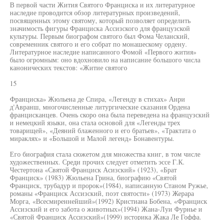
В первой части Жития Святого Франциска и их литературное
наследие проводится обзор литературных произведений,
посвященных этому святому, который позволяет определить
значимость фигуры Франциска Ассизского для французской
культуры. Первым биографом святого был Фома Челанский,
современник святого и его собрат по монашескому ордену.
Литературное наследие написанного Фомой «Первого жития»
было огромным: оно вдохновило на написание большого числа
канонических текстов: «Житие святого
15
Франциска» Жюльена де Спира, «Легенду в стихах» Анри
д'Авранш, многочисленные литургические сказания Ордена
францисканцев. Очень скоро она была переведена на французский
и немецкий языки, она стала основой для «Легенды трех
товарищей», «Деяний блаженного и его братьев», «Трактата о
мираклях» и «Большой и Малой легенд» Бонавентуры.
Его биография стала сюжетом для множества книг, в том числе
художественных. Среди прочих следует отметить эссе Г.К.
Честертона «Святой Франциск Асизский» (1923), «Брат
Франциск» (1983) Жюльена Грина, биографию «Святой
Франциск, трубадур и пророк»(1984), написанную Станом Ружье,
романы «Франциск Ассизский, поэт святости» (1973) Жерара
Морга, «Всесмиреннейший»(1992) Кристиана Бобена, «Франциск
Ассизский и его забота о животных»(1994) Жана-Луи Фурнье и
«Святой Франциск Ассизский»(1999) историка Жака Ле Гоффа.