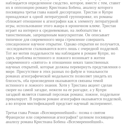
наблюдается определенное сходство, которое, вместе с тем, ставит
их в оппозицию роману Кристиана Бобена, анализу которого
посвящена третья глава нашей диссертации. Тристан и Купри
принадлежат к одной литературной группировке, их романы
сближает отношение к агиографии как к элементу литературной
игры, использование этого жанра в ироничном ключе. Тристан
играет на интересе к средневековью, на любопытстве к
таинственным, запрещенным манускриптам. Он описывает
типичное для современного мира стремление совершить
сенсационное научное открытие. Однако открытия не получается,
-исследователи сталкиваются всего лишь с очередной подделкой.
Тот же мотив поддельности мы наблюдаем в романе Купри, но
здесь проблема истинного и ложного возникает в житии
современного «святого» в отношении неких таинственных
научных открытий, которые должны перевернуть представления о
мире. Присутствие в этих разных по фабуле и тональности
романах агиографической модальности позволяет увидеть их
близость, оба произведения оказываются связаны темой
истинного и ложного знания. Хотя у Тристана акцент сделан
скорее на самой загадке, нежели на ее разгадке, а у Купри
загадкой является главный персонаж романа; ложное, поддельное
превалирует. В первом романе агиография оказывается подделкой,
а во втором мистификацией предстает научный эксперимент.
Третья глава Роман «Всесмиреннейший»: поэма о святом
Франциске или современная агиография? целиком посвящена
анализу романа Кристиана Бобена «Всесмиреннейший».