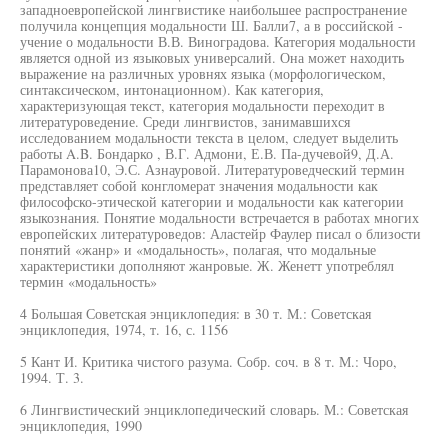
западноевропейской лингвистике наибольшее распространение
получила концепция модальности Ш. Балли7, а в российской -
учение о модальности В.В. Виноградова. Категория модальности
является одной из языковых универсалий. Она может находить
выражение на различных уровнях языка (морфологическом,
синтаксическом, интонационном). Как категория,
характеризующая текст, категория модальности переходит в
литературоведение. Среди лингвистов, занимавшихся
исследованием модальности текста в целом, следует выделить
работы A.B. Бондарко , В.Г. Адмони, Е.В. Па-дучевой9, Д.А.
Парамонова10, Э.С. Азнауровой. Литературоведческий термин
представляет собой конгломерат значения модальности как
философско-этической категории и модальности как категории
языкознания. Понятие модальности встречается в работах многих
европейских литературоведов: Аластейр Фаулер писал о близости
понятий «жанр» и «модальность», полагая, что модальные
характеристики дополняют жанровые. Ж. Женетт употреблял
термин «модальность»
4 Большая Советская энциклопедия: в 30 т. М.: Советская
энциклопедия, 1974, т. 16, с. 1156
5 Кант И. Критика чистого разума. Собр. соч. в 8 т. М.: Чоро,
1994. Т. 3.
6 Лингвистический энциклопедический словарь. М.: Советская
энциклопедия, 1990