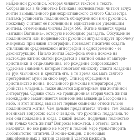
найденной рукописи, которая является текстом в тексте.
Собравшиеся в библиотеке Ватикана исследователи читают вслух
житие вымышленного раннехристианского святого Сильвестра,
пытаясь установить подлинность обнаруженной ими рукописи,
поскольку считают её последним и единственным уцелевшим
житием, отмеченным числом Зверя 666. Житие является ядром
«загадки Ватикана», которую необходимо разгадать. Обсуждение
подлинности или поддельности рукописи актуализирует проблему
жанровых признаков агиографии, позволяет писателю создать
стилизацию средневековой агиографии и одновременно - ее
деконструкцию. Начало жития Басо-фона очень похоже на
настоящее житие: святой рождается в знатной семье от матери-
христианки и отца-язычника, его рождение сопровождают
чудесные знамения, которые помогают епископу спасти младенца
из рук язычников и крестить его, в то время как мать святого
претерпевает муки за свою веру. Эпизод обращения в
христианство воина, посланного римским императором для
убийства младенца, также является характерным для житийной
литературы. Однако столь же традиционная вторая часть жития
неожиданно заканчивается вознесением младенца Басофона на
небо, и этот эпизод вызывает первые сомнения относительно
подлинности жития. Чем дальше продвигается чтение, тем больше
возникает вопросов: если очевидно, что рукопись подделана, то
кем она подделана и когда, с какой целью, подделана полностью
или только часть жития? Вопросы множатся, а ответы, хоть и
находятся, но все равно не могут в полной мере удовлетворить
любопытство читателя. В конце-концов, с помощью
зашифрованных в житии сведений удается раскрыть