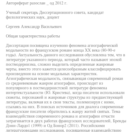
Автореферат разослан _ од 2012 г.
Ученый секретарь Диссертационного совета, кандидат
филологических наук, доцент
Сергеев Александр Васильевич
Общая характеристика работы
Диссертация посвящена изучению феномена агиографической
модальности во французском романе конца XX века (80-90-е
годы). Актуальность данного исследования обусловлена тем, что в
литературе указанного периода, который часто называют эпохой
постмодернизма, сложно выделить определенные жанровые
черты, вместо этого кажется целесообразным классифицировать
произведения на основе модальных характеристик.
Агиографическая модальность, связывающая современный роман
со средневековым жанром агиографии, происходит из
популярного в постмодернистской литературе феномена
интертекстуальности (Ю. Кристева), когда писатели использовали
сюжеты, персонажей и жанровые структуры из предшествующей
литературы, включая их в свои тексты, полемизируя с ними,
ссылаясь на них. В поисках источников для диалога современные
французские писатели обратились к жанру житий святых. Тема
взаимодействия современного романа и агиографии отчасти
затрагивается в двух работах французских исследователей, Бренды
Донн-Лардо1 (1999) и Од Бонор2 (2011). Российскими
литературоведами исследования, посвященные взаимодействию