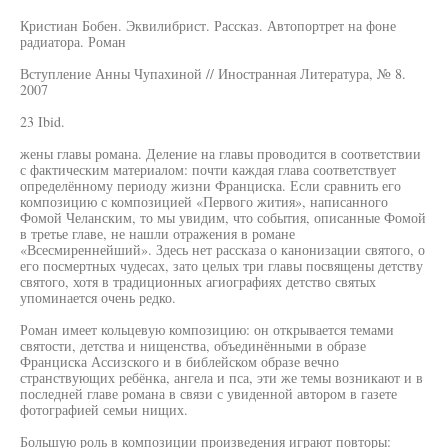
Кристиан Бобен. Эквилибрист. Рассказ. Автопортрет на фоне
радиатора. Роман
Вступление Анны Чупахиной // Иностранная Литература, № 8.
2007
23 Ibid.
жены главы романа. Деление на главы проводится в соответствии
с фактическим материалом: почти каждая глава соответствует
определённому периоду жизни Франциска. Если сравнить его
композицию с композицией «Первого жития», написанного
Фомой Челанским, то мы увидим, что события, описанные Фомой
в третье главе, не нашли отражения в романе
«Всесмиреннейший». Здесь нет рассказа о канонизации святого, о
его посмертных чудесах, зато целых три главы посвящены детству
святого, хотя в традиционных агиографиях детство святых
упоминается очень редко.
Роман имеет кольцевую композицию: он открывается темами
святости, детства и нищенства, объединёнными в образе
Франциска Ассизского и в библейском образе вечно
странствующих ребёнка, ангела и пса, эти же темы возникают и в
последней главе романа в связи с увиденной автором в газете
фотографией семьи нищих.
Большую роль в композиции произведения играют повторы: