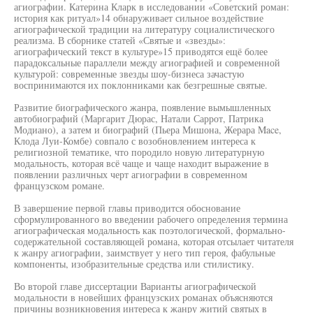
агиографии. Катерина Кларк в исследовании «Советский роман:
история как ритуал»14 обнаруживает сильное воздействие
агиографической традиции на литературу социалистического
реализма. В сборнике статей «Святые и «звезды»:
агиографический текст в культуре»15 приводятся ещё более
парадоксальные параллели между агиографией и современной
культурой: современные звезды шоу-бизнеса зачастую
воспринимаются их поклонниками как безгрешные святые.
Развитие биографического жанра, появление вымышленных
автобиографий (Маргарит Дюрас, Натали Саррот, Патрика
Модиано), а затем и биографий (Пьера Мишона, Жерара Mace,
Клода Луи-Комбе) совпало с возобновлением интереса к
религиозной тематике, что породило новую литературную
модальность, которая всё чаще и чаще находит выражение в
появлении различных черт агиографии в современном
французском романе.
В завершение первой главы приводится обоснование
сформулированного во введении рабочего определения термина
агиографическая модальность как поэтологической, формально-
содержательной составляющей романа, которая отсылает читателя
к жанру агиографии, заимствует у него тип героя, фабульные
компоненты, изобразительные средства или стилистику.
Во второй главе диссертации Варианты агиографической
модальности в новейших французских романах объясняются
причины возникновения интереса к жанру житий святых в