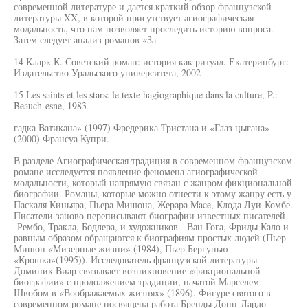
современной литературе и дается краткий обзор французской
литературы XX, в которой присутствует агиографическая
модальность, что нам позволяет проследить историю вопроса.
Затем следует анализ романов «За-
14 Кларк К. Советский роман: история как ритуал. Екатеринбург:
Издательство Уральского университета, 2002
15 Les saints et les stars: le texte hagiographique dans la culture, P.:
Beauch-esne, 1983
гадка Ватикана» (1997) Фредерика Тристана и «Глаз цыгана»
(2000) Франсуа Купри.
В разделе Агиографическая традиция в современном французском
романе исследуется появление феномена агиографической
модальности, который напрямую связан с жанром фикциональной
биографии. Романы, которые можно отнести к этому жанру есть у
Паскаля Киньяра, Пьера Мишона, Жерара Mace, Клода Луи-Комбе.
Писатели заново переписывают биографии известных писателей
-Рембо, Тракла, Бодлера, и художников - Ван Гога, Фриды Кало и
равным образом обращаются к биографиям простых людей (Пьер
Мишон «Мизерные жизни» (1984), Пьер Бергунью
«Крошка»(1995)). Исследователь французской литературы
Доминик Виар связывает возникновение «фикциональной
биографии» с продолжением традиции, начатой Марселем
Швобом в «Воображаемых жизнях» (1896). Фигуре святого в
современном романе посвящена работа Бренды Донн-Лардо