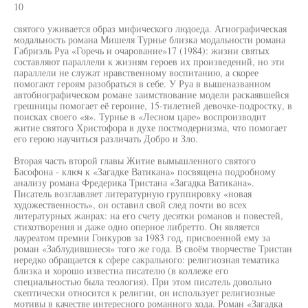
10
святого уживается образ мифического людоеда. Агиографическая
модальность романа Мишеля Турнье близка модальности романа
Габриэль Руа «Горечь и очарование»17 (1984): жизни святых
составляют параллели к жизням героев их произведений, но эти
параллели не служат нравственному воспитанию, а скорее
помогают героям разобраться в себе. У Руа в вышеназванном
автобиографическом романе заимствование модели раскаявшейся
грешницы помогает её героине, 15-тилетней девочке-подростку, в
поисках своего «я». Турнье в «Лесном царе» воспроизводит
житие святого Христофора в духе постмодернизма, что помогает
его герою научиться различать Добро и Зло.
Вторая часть второй главы Житие вымышленного святого
Басофона - ключ к «Загадке Ватикана» посвящена подробному
анализу романа Фредерика Тристана «Загадка Ватикана».
Писатель возглавляет литературную группировку «новая
художественность», он оставил свой след почти во всех
литературных жанрах: на его счету десятки романов и повестей,
стихотворения и даже одно оперное либретто. Он является
лауреатом премии Гонкуров за 1983 год, присвоенной ему за
роман «Заблудившиеся» того же года. В своём творчестве Тристан
нередко обращается к сфере сакрального: религиозная тематика
близка и хорошо известна писателю (в коллеже его
специальностью была теология). При этом писатель довольно
скептически относится к религии, он использует религиозные
мотивы в качестве интересного романного хода. Роман «Загадка