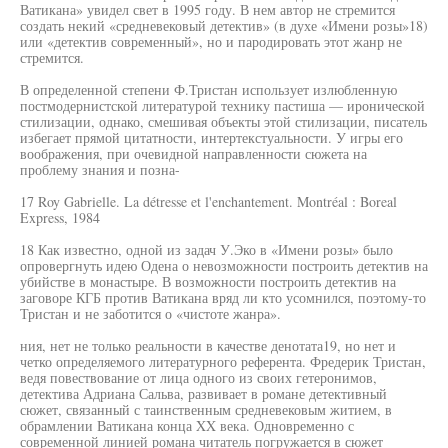
Ватикана» увидел свет в 1995 году. В нем автор не стремится
создать некий «средневековый детектив» (в духе «Имени розы»18)
или «детектив современный», но и пародировать этот жанр не
стремится.
В определенной степени Ф.Тристан использует излюбленную
постмодернистской литературой технику пастиша — иронической
стилизации, однако, смешивая объекты этой стилизации, писатель
избегает прямой цитатности, интертекстуальности. У игры его
воображения, при очевидной направленности сюжета на
проблему знания и позна-
17 Roy Gabrielle. La détresse et l'enchantement. Montréal : Boreal
Express, 1984
18 Как известно, одной из задач У.Эко в «Имени розы» было
опровергнуть идею Одена о невозможности построить детектив на
убийстве в монастыре. В возможности построить детектив на
заговоре КГБ против Ватикана вряд ли кто усомнился, поэтому-то
Тристан и не заботится о «чистоте жанра».
ния, нет не только реальности в качестве денотата19, но нет и
четко определяемого литературного референта. Фредерик Тристан,
ведя повествование от лица одного из своих гетеронимов,
детектива Адриана Сальва, развивает в романе детективный
сюжет, связанный с таинственным средневековым житием, в
обрамлении Ватикана конца XX века. Одновременно с
современной линией романа читатель погружается в сюжет