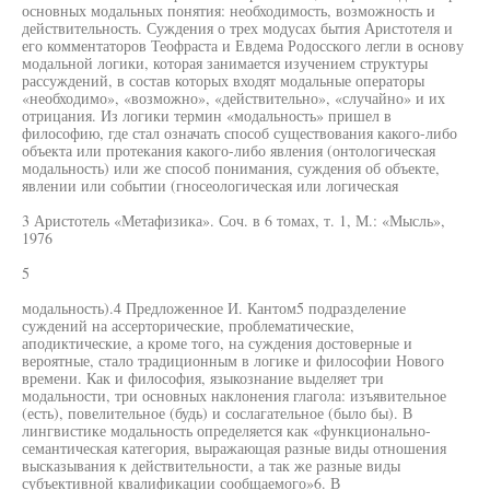
основных модальных понятия: необходимость, возможность и
действительность. Суждения о трех модусах бытия Аристотеля и
его комментаторов Теофраста и Евдема Родосского легли в основу
модальной логики, которая занимается изучением структуры
рассуждений, в состав которых входят модальные операторы
«необходимо», «возможно», «действительно», «случайно» и их
отрицания. Из логики термин «модальность» пришел в
философию, где стал означать способ существования какого-либо
объекта или протекания какого-либо явления (онтологическая
модальность) или же способ понимания, суждения об объекте,
явлении или событии (гносеологическая или логическая
3 Аристотель «Метафизика». Соч. в 6 томах, т. 1, М.: «Мысль»,
1976
5
модальность).4 Предложенное И. Кантом5 подразделение
суждений на ассерторические, проблематические,
аподиктические, а кроме того, на суждения достоверные и
вероятные, стало традиционным в логике и философии Нового
времени. Как и философия, языкознание выделяет три
модальности, три основных наклонения глагола: изъявительное
(есть), повелительное (будь) и сослагательное (было бы). В
лингвистике модальность определяется как «функционально-
семантическая категория, выражающая разные виды отношения
высказывания к действительности, а так же разные виды
субъективной квалификации сообщаемого»6. В