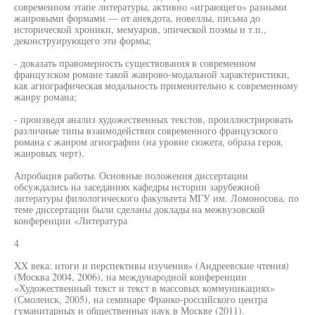
современном этапе литературы, активно «играющего» разными
жанровыми формами — от анекдота, новеллы, письма до
исторической хроники, мемуаров, эпической поэмы и т.п.,
деконструирующего эти формы;
- доказать правомерность существования в современном
французском романе такой жанрово-модальной характеристики,
как агиографическая модальность применительно к современному
жанру романа;
- произведя анализ художественных текстов, проиллюстрировать
различные типы взаимодействия современного французского
романа с жанром агиографии (на уровне сюжета, образа героя,
жанровых черт).
Апробация работы. Основные положения диссертации
обсуждались на заседаниях кафедры истории зарубежной
литературы филологического факультета МГУ им. Ломоносова, по
теме диссертации были сделаны доклады на межвузовской
конференции «Литература
4
XX века: итоги и перспективы изучения» (Андреевские чтения)
(Москва 2004, 2006), на международной конференции
«Художественный текст и текст в массовых коммуникациях»
(Смоленск, 2005), на семинаре Франко-российского центра
гуманитарных и общественных наук в Москве (2011).