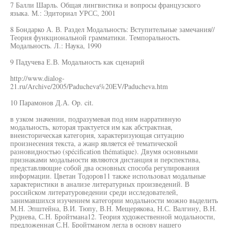
7 Балли Шарль. Общая лингвистика и вопросы французского
языка. М.: Эдиториал УРСС, 2001
8 Бондарко А. В. Раздел Модальность: Вступительные замечания//
Теория функциональной грамматики. Темпоральность.
Модальность. Л.: Наука, 1990
9 Падучева Е.В. Модальность как сценарий
http://www.dialog-
21.ru/Archive/2005/Paducheva%20EV/Paducheva.htm
10 Парамонов Д.А. Op. cit.
в узком значении, подразумевая под ним нарративную
модальность, которая трактуется им как абстрактная,
внеисторическая категория, характеризующая ситуацию
произнесения текста, а жанр является её тематической
разновидностью (spécification thématique). Двумя основными
признаками модальности являются дистанция и перспектива,
представляющие собой два основных способа регулирования
информации. Цветан Тодоров11 также использовал модальные
характеристики в анализе литературных произведений. В
российском литературоведении среди исследователей,
занимавшихся изучением категории модальности можно выделить
М.Н. Эпштейна, В.И. Тюпу, В.Н. Мещерякова, Н.С. Валгину, В.Н.
Руднева, С.Н. Бройтмана12. Теория художественной модальности,
предложенная С.Н. Бройтманом легла в основу нашего