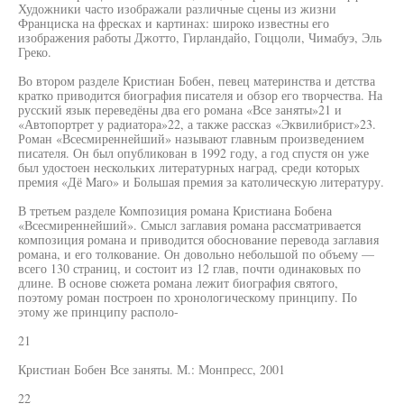
Художники часто изображали различные сцены из жизни
Франциска на фресках и картинах: широко известны его
изображения работы Джотто, Гирландайо, Гоццоли, Чимабуэ, Эль
Греко.
Во втором разделе Кристиан Бобен, певец материнства и детства
кратко приводится биография писателя и обзор его творчества. На
русский язык переведёны два его романа «Все заняты»21 и
«Автопортрет у радиатора»22, а также рассказ «Эквилибрист»23.
Роман «Всесмиреннейший» называют главным произведением
писателя. Он был опубликован в 1992 году, а год спустя он уже
был удостоен нескольких литературных наград, среди которых
премия «Дё Maro» и Большая премия за католическую литературу.
В третьем разделе Композиция романа Кристиана Бобена
«Всесмиреннейший». Смысл заглавия романа рассматривается
композиция романа и приводится обоснование перевода заглавия
романа, и его толкование. Он довольно небольшой по объему —
всего 130 страниц, и состоит из 12 глав, почти одинаковых по
длине. В основе сюжета романа лежит биография святого,
поэтому роман построен по хронологическому принципу. По
этому же принципу располо-
21
Кристиан Бобен Все заняты. М.: Монпресс, 2001
22