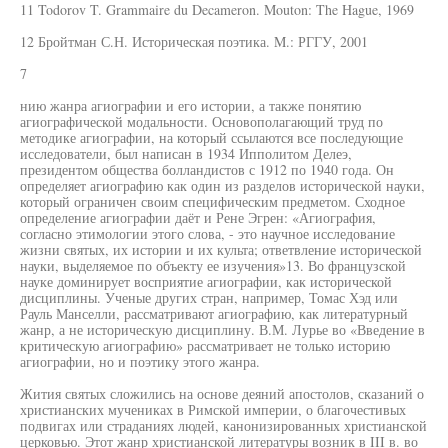
11 Todorov T. Grammaire du Decameron. Mouton: The Hague, 1969
12 Бройтман С.Н. Историческая поэтика. M.: РГГУ, 2001
7
нию жанра агиографии и его истории, а также понятию
агиографической модальности. Основополагающий труд по
методике агиографии, на который ссылаются все последующие
исследователи, был написан в 1934 Ипполитом Делеэ,
президентом общества болландистов с 1912 по 1940 года. Он
определяет агиографию как один из разделов исторической науки,
который ограничен своим специфическим предметом. Сходное
определение агиографии даёт и Рене Эгрен: «Агиография,
согласно этимологии этого слова, - это научное исследование
жизни святых, их истории и их культа; ответвление исторической
науки, выделяемое по объекту ее изучения»13. Во французской
науке доминирует восприятие агиографии, как исторической
дисциплины. Ученые других стран, например, Томас Хэд или
Рауль Манселли, рассматривают агиографию, как литературный
жанр, а не историческую дисциплину. В.М. Лурье во «Введение в
критическую агиографию» рассматривает не только историю
агиографии, но и поэтику этого жанра.
Жития святых сложились на основе деяний апостолов, сказаний о
христианских мучениках в Римской империи, о благочестивых
подвигах или страданиях людей, канонизированных христианской
церковью. Этот жанр христианской литературы возник в III в. во