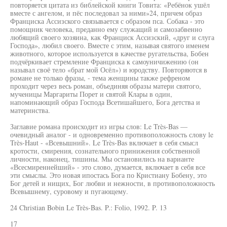
повторяется цитата из библейской книги Товита: «Ребёнок ушёл
вместе с ангелом, и пёс последовал за ними»24, причем образ
Франциска Ассизского связывается с образом пса. Собака - это
помощник человека, преданно ему служащий и самозабвенно
любящий своего хозяина, как Франциск Ассизский, «друг и слуга
Господа», любил своего. Вместе с этим, называя святого именем
животного, которое используется в качестве ругательства, Бобен
подчёркивает стремление Франциска к самоуничижению (он
называл своё тело «брат мой Осёл») и юродству. Повторяются в
романе не только фразы, - тема женщины также рефреном
проходит через весь роман, объединяя образы матери святого,
мученицы Маргариты Порет и святой Клары в один,
напоминающий образ Господа Всетишайшего, Бога детства и
материнства.
Заглавие романа происходит из игры слов: Le Très-Bas —
очевидный аналог - и одновременно противоположность слову le
Très-Haut - «Всевышний». Le Très-Bas включает в себя смысл
кротости, смирения, сознательного принижения собственной
личности, наконец, тишины. Мы остановились на варианте
«Всесмиреннейший» - это слово, думается, включает в себя все
эти смыслы. Это новая ипостась Бога по Кристиану Бобену, это
Бог детей и нищих, Бог любви и нежности, в противоположность
Всевышнему, суровому и пугающему.
24 Christian Bobin Le Très-Bas. P.: Folio, 1992. P. 13
17