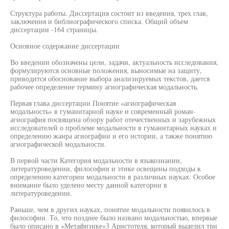
Структура работы. Диссертация состоит из введения, трех глав,
заключения и библиографического списка. Общий объем
диссертации -164 страницы.
Основное содержание диссертации
Во введении обозначены цели, задачи, актуальность исследования,
формулируются основные положения, выносимые на защиту,
приводится обоснование выбора анализируемых текстов, дается
рабочее определение термину агиографическая модальность.
Первая глава диссертации Понятие «агиографическая
модальность» в гуманитарной науке и современный роман-
агиография посвящена обзору работ отечественных и зарубежных
исследователей о проблеме модальности в гуманитарных науках и
определению жанра агиографии и его истории, а также понятию
агиографической модальности.
В первой части Категория модальности в языкознании,
литературоведении, философии и этике освещены подходы к
определению категории модальности в различных науках. Особое
внимание было уделено месту данной категории в
литературоведении.
Раньше, чем в других науках, понятие модальности появилось в
философии. То, что позднее было названо модальностью, впервые
было описано в «Метафизике»3 Аристотеля, который выделил три