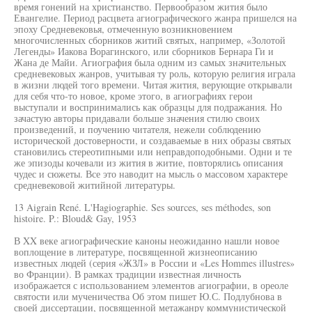
время гонений на христианство. Первообразом жития было
Евангелие. Период расцвета агиографического жанра пришелся на
эпоху Средневековья, отмеченную возникновением
многочисленных сборников житий святых, например, «Золотой
Легенды» Иакова Ворагинского, или сборников Бернара Ги и
Жана де Майи. Агиография была одним из самых значительных
средневековых жанров, учитывая ту роль, которую религия играла
в жизни людей того времени. Читая жития, верующие открывали
для себя что-то новое, кроме этого, в агиографиях герои
выступали и воспринимались как образцы для подражания. Но
зачастую авторы придавали больше значения стилю своих
произведений, и поучению читателя, нежели соблюдению
исторической достоверности, и создаваемые в них образы святых
становились стереотипными или неправдоподобными. Одни и те
же эпизоды кочевали из жития в житие, повторялись описания
чудес и сюжеты. Все это наводит на мысль о массовом характере
средневековой житийной литературы.
13 Aigrain René. L'Hagiographie. Ses sources, ses méthodes, son
histoire. P.: Bloud& Gay, 1953
В XX веке агиографические каноны неожиданно нашли новое
воплощение в литературе, посвященной жизнеописанию
известных людей (серия «ЖЗЛ» в России и «Les Hommes illustres»
во Франции). В рамках традиции известная личность
изображается с использованием элементов агиографии, в ореоле
святости или мученичества Об этом пишет Ю.С. Подлубнова в
своей диссертации, посвященной метажанру коммунистической