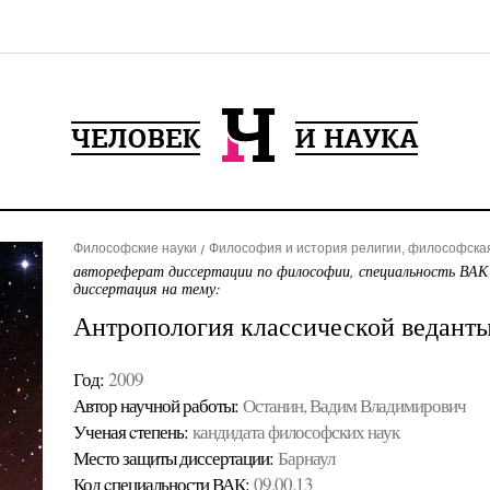
Философские науки
Философия и история религии, философска
автореферат диссертации по философии, специальность ВАК
диссертация на тему:
Антропология классической ведант
Год:
2009
Автор научной работы:
Останин, Вадим Владимирович
Ученая cтепень:
кандидата философских наук
Место защиты диссертации:
Барнаул
Код cпециальности ВАК:
09.00.13