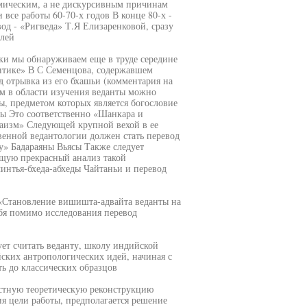
омическим, а не дискурсивным причинам
все работы 60-70-х годов В конце 80-х -
од - «Ригведа» Т.Я Елизаренковой, сразу
елей
ки мы обнаруживаем еще в труде середине
ритике» В С Семенцова, содержавшем
 отрывка из его бхашьи (комментария на
м в области изучения веданты можно
ы, предметом которых является богословие
ы Это соответственно «Шанкара и
аизм» Следующей крупной вехой в ее
твенной ведантологии должен стать перевод
» Бадараяны Вьясы Также следует
щую прекрасный анализ такой
интья-бхеда-абхеды Чайтаньи и перевод
 «Становление вишишта-адвайта веданты на
бя помимо исследования перевод
ует считать веданту, школу индийской
ских антропологических идей, начиная с
ть до классических образцов
остную теоретическую реконструкцию
я цели работы, предполагается решение