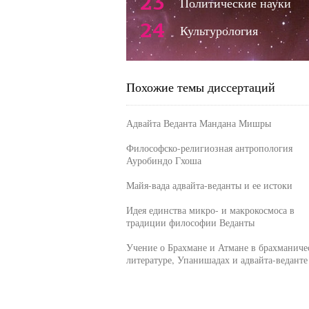
23
Политические науки
24
Культурология
Похожие темы диссертаций
Адвайта Веданта Мандана Мишры
Философско-религиозная антропология
Ауробиндо Гхоша
Майя-вада адвайта-веданты и ее истоки
Идея единства микро- и макрокосмоса в
традиции философии Веданты
Учение о Брахмане и Атмане в брахманиче
литературе, Упанишадах и адвайта-веданте