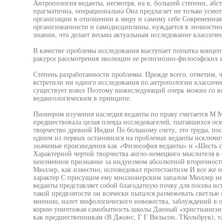
Антропология веданты, несмотря, на в, большей степени, абс
прагматична, операциональна Она предлагает не только усмот
организации в отношении к миру и самому себе Современная 
организованности и самодисциплины, нуждается в личностн
знании, что делает весьма актуальным исследование классиче
В качестве проблемы исследования выступает попытка конце
ракурсе рассмотрения эволюции ее религиозно-философских 
Степень разработанности проблемы. Прежде всего, отметим, ч
встретили ни одного исследования по антропологии классичес
существует вовсе Поэтому нижеследующий очерк можно со вс
ведангологическим в принципе.
Пионером изучения наследия веданты по праву считается М М
предшествовала целая плеяда исследовагелей, пытавшихся ос
творчество древней Индии По большому счету, это труды, п
одним из первых остановился на проблемах веданты исключи
значимые произведения как «Философия веданты» и «Шесть 
Характерной чертой творчества англо-немецкого мыслителя в
неизменное признание за индуизмом абсолютной вторичност
Мюллер, как известно, исповедовал протестантизм И все же 
характер С присущим ему миссионерским запалом Мюллер нео
веданты представляет собой благодатную почву для посева и
такой предвзятости он всячески пытался размежевать светлые
мнению, налет мифологического невежества, заблуждений в о
корню уничтожая самобытность школы Данный «христианизи
как предшественникам (В Джонс, Г Г Вильсон, ТКольбрук), т