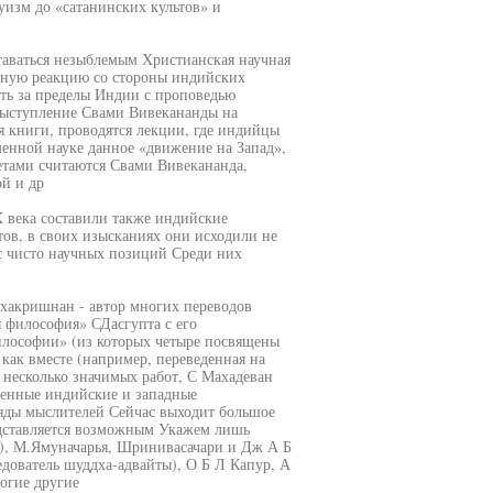
изм до «сатанинских культов» и
ставаться незыблемым Христианская научная
ощную реакцию со стороны индийских
ть за пределы Индии с проповедью
выступление Свами Вивекананды на
я книги, проводятся лекции, где индийцы
менной науке данное «движение на Запад»,
етами считаются Свами Вивекананда,
й и др
 века составили также индийские
ов, в своих изысканиях они исходили не
 с чисто научных позиций Среди них
дхакришнан - автор многих переводов
я философия» СДасгупта с его
лософии» (из которых четыре посвящены
как вместе (например, переведенная на
несколько значимых работ, С Махадеван
еменные индийские и западные
яды мыслителей Сейчас выходит большое
редставляется возможным Укажем лишь
е), М.Ямуначарья, Шринивасачари и Дж А Б
дователь шуддха-адвайты), О Б Л Капур, А
огие другие