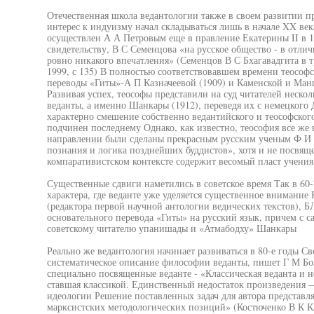
Отечественная школа ведантологии также в своем развитии 
интерес к индуизму начал складываться лишь в начале XX ве
осуществлен А А Петровым еще в правление Екатерины II в 17
свидетельству, В С Семенцова «на русское общество - в отлич
ровно никакого впечатления» (Семенцов В С Бхагавадгита в 
1999, с 135) В полностью соответствовавшем времени теосо
переводы «Гиты»-А П Казначеевой (1909) и Каменской и Манц
Развивая успех, теософы представили на суд читателей неско
веданты, а именно Шанкары (1912), переведя их с немецкого 
характерно смешение собственно ведантийского и теософского
подчинен последнему Однако, как известно, теософия все же 
направлении были сделаны прекрасным русским ученым Ф И
познания и логика позднейших буддистов», хотя и не посвяще
компаративистском контексте содержит весомый пласт учени
Существенные сдвиги наметились в советское время Так в 60
характера, где веданте уже уделяется существенное внимание
(редактора первой научной антологии ведических текстов), Б
основательного перевода «Гиты» на русский язык, причем с 
советскому читателю упанишады и «Атмабодху» Шанкары
Реально же ведантология начинает развиваться в 80-е годы Св
систематическое описание философии веданты, пишет Г М Бо
специально посвященные веданте - «Классическая веданта и н
ставшая классикой. Единственный недостаток произведения —
идеологии Решение поставленных задач для автора представля
марксистских методологических позиций» (Костюченко В К Кл