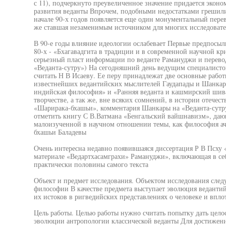
с 11), подчеркнуто преувеличенное значение придается экон
развития веданты Впрочем, подобными недостатками грешили 
начале 90-х годов появляется еще один монументальный перев
же ставшая незаменимым источником для многих исследоват
В 90-е годы влияние идеологии ослабевает Первые предпосыл
80-х - «Бхагавадгита в традиции и в современной научной к
серьезный пласт информации по веданте Рамануджи и перевод
«Веданта-сутру») На сегодняшний день ведущим специалисто
считать Н В Исаеву. Ее перу принадлежат две основные работ
известнейших ведантийских мыслителей Гаудапады и Шанкар
индийская философия» и «Ранняя веданта и кашмирский шив
творчестве, а так же, вне всяких сомнений, в истории отечес
«Шарирака-бхашьи», комментария Шанкары на «Веданта-сутру
отметить книгу С В.Ватмана «Бенгальский вайшнавизм», даю
малоизученной в научном отношении темы, как философия ач
бхашьи Баладевы
Очень интересна недавно появившаяся диссертация Р В Псху
материале «Ведартхасамграхи» Рамануджи», включающая в се
практически половины самого текста
Объект и предмет исследования. Объектом исследования след
философии В качестве предмета выступает эволюция ведантий
их истоков в ригведийских представлениях о человеке и впло
Цель работы. Целью работы нужно считать попытку дать цел
эволюции антропологии классической веданты Для достижени