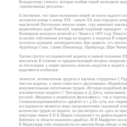
Кольдштукер) ученого, которые вообще порой низводили инду
«примитивных ритуалов».
Естественно, что такое положение вещей не могло надолго о
экспансия вскоре в конце XIX - начале XX века породила м
мыслителей Постепенно многие свами, гуру начинают выезжа
ведантийских идей Пожалуй, первый подобный прецедент - 
Всемирном конгрессе религий в г Чикаго в 1893 году Пишутс
излагают собственные взгляды на веданту и индуизм В совре
получило название «неоведантизма» Как правило, его аполог
Ауробиндо Гхош, Свами Шивананда, Прабхупада, Шри Чинмо
Третью группу исследователей веданты в первой половине XX
мыслители В отличие от предшествующей когорты специалист
из богословия, а скорее пытались описать индуизм и веданту
выделяются особенные
личности, великолепные эрудиты и научные сотрудники С Ра
текстов веданты, а также известного двухтомника «Индийска
монументальным пятитомным трудом «История индийской фи
исключительно веданте) С Чатгерджи и Д Датга, написавшие, 
русский «Введение в индийскую философию»), так и порознь 
(специализировавшийся по адвайте) и т д По сути, все совр
исследователи являются лишь продолжателями указанной пле
количество трудов по веданте, но рассмотреть их здесь не п
некоторые имена Б Н К Шарма (специалист по двайта-ведант
Бейтенен (в области вишишта-адвайты), М И Марфатия (иссле
К Маджумдар (оба специалисты по ачинтья бхеда-абхеде) и мн