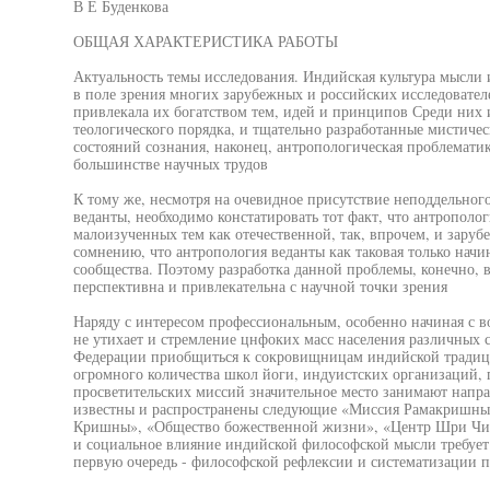
В Е Буденкова
ОБЩАЯ ХАРАКТЕРИСТИКА РАБОТЫ
Актуальность темы исследования. Индийская культура мысли и
в поле зрения многих зарубежных и российских исследователе
привлекала их богатством тем, идей и принципов Среди них 
теологического порядка, и тщательно разработанные мистич
состояний сознания, наконец, антропологическая проблемати
большинстве научных трудов
К тому же, несмотря на очевидное присутствие неподдельного
веданты, необходимо констатировать тот факт, что антрополо
малоизученных тем как отечественной, так, впрочем, и зару
сомнению, что антропология веданты как таковая только начин
сообщества. Поэтому разработка данной проблемы, конечно, в
перспективна и привлекательна с научной точки зрения
Наряду с интересом профессиональным, особенно начиная с во
не утихает и стремление цнфоких масс населения различных с
Федерации приобщиться к сокровищницам индийской традиц
огромного количества школ йоги, индуистских организаций, п
просветительских миссий значительное место занимают напра
известны и распространены следующие «Миссия Рамакришны
Кришны», «Общество божественной жизни», «Центр Шри Чинм
и социальное влияние индийской философской мысли требует 
первую очередь - философской рефлексии и систематизации п