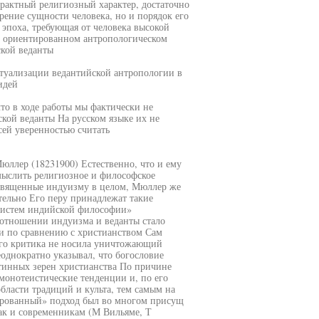
трактный религиозный характер, достаточно
рение сущности человека, но и порядок его
эпоха, требующая от человека высокой
о ориентированном антропологическом
ской веданты
птуализации ведантийской антропологии в
идей
то в ходе работы мы фактически не
кой веданты На русском языке их не
ей уверенностью считать
юллер (18231900) Естественно, что и ему
мыслить религиозное и философское
освященные индуизму в целом, Мюллер же
тельно Его перу принадлежат такие
систем индийской философии»
 отношении индуизма и веданты стало
и по сравнению с христианством Сам
его критика не носила уничтожающий
днократно указывал, что богословие
стинных зерен христианства По причине
 монотеистические тенденции и, по его
бласти традиций и культа, тем самым на
рованный» подход был во многом присущ
ак и современникам (М Вильяме, Т