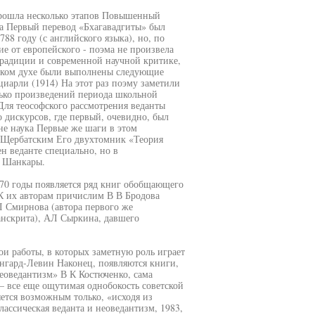
прошла несколько этапов Повышенный
ка Первый перевод «Бхагавадгиты» был
88 году (с английского языка), но, по
ие от европейского - поэма не произвела
традиции и современной научной критике,
фском духе были выполнены следующие
иарли (1914) На этот раз поэму заметили
лько произведений периода школьной
Для теософского рассмотрения веданты
 дискурсов, где первый, очевидно, был
не наука Первые же шаги в этом
 Щербатским Его двухтомник «Теория
н веданте специально, но в
я Шанкары.
-70 годы появляется ряд книг обобщающего
 К их авторам причислим В В Бродова
Л Смирнова (автора первого же
санскрита), АЛ Сыркина, давшего
ои работы, в которых заметную роль играет
нгард-Левин Наконец, появляются книги,
еоведантизм» В К Костюченко, сама
 все еще ощутимая однобокость советской
ется возможным только, «исходя из
ассическая веданта и неоведантизм, 1983,