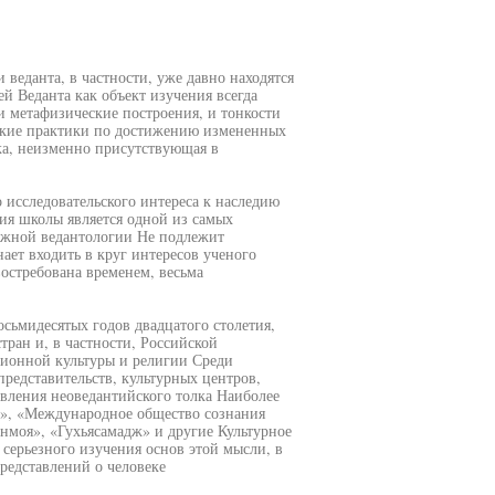
 веданта, в частности, уже давно находятся
й Веданта как объект изучения всегда
и метафизические построения, и тонкости
еские практики по достижению измененных
ка, неизменно присутствующая в
 исследовательского интереса к наследию
гия школы является одной из самых
бежной ведантологии Не подлежит
ает входить в круг интересов ученого
остребована временем, весьма
сьмидесятых годов двадцатого столетия,
тран и, в частности, Российской
ионной культуры и религии Среди
редставительств, культурных центров,
вления неоведантийского толка Наиболее
», «Международное общество сознания
оя», «Гухьясамадж» и другие Культурное
серьезного изучения основ этой мысли, в
редставлений о человеке