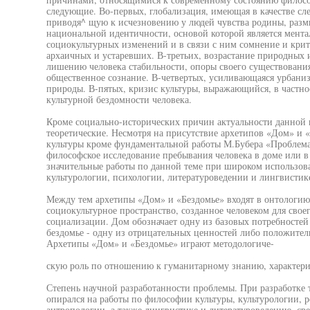
следующие. Во-первых, глобализация, имеющая в качестве сл
приводя^ щую к исчезновению у людей чувства родины, разм
национальной идентичности, основой которой является мента
социокультурных изменений и в связи с ним сомнение и крит
архаичных и устаревших. В-третьих, возрастание природных 
лишению человека стабильности, опоры своего существовани
общественное сознание. В-четвертых, усиливающаяся урбаниза
природы. В-пятых, кризис культуры, выражающийся, в частн
культурной бездомности человека.
Кроме социально-исторических причин актуальности данной
теоретические. Несмотря на присутствие архетипов «Дом» и «
культуры кроме фундаментальной работы М.Бубера «Проблема
философское исследование пребывания человека в доме или в
значительные работы по данной теме при широком использов
культурологии, психологии, литературоведении и лингвистик
Между тем архетипы «Дом» и «Бездомье» входят в онтологию 
социокультурное пространство, созданное человеком для сво
социализации. Дом обозначает одну из базовых потребностей
бездомье - одну из отрицательных ценностей либо положител
Архетипы «Дом» и «Бездомье» играют методологиче-
скую роль по отношению к гуманитарному знанию, характери
Степень научной разработанности проблемы. При разработке 
опирался на работы по философии культуры, культурологии, 
антропологии, а также лингвистике и литературоведению, с