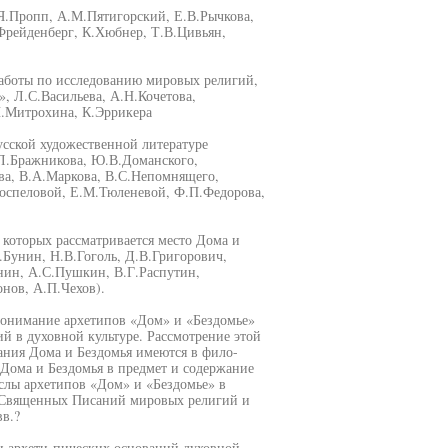
Я.Пропп, А.М.Пятигорский, Е.В.Рычкова,
Фрейденберг, К.Хюбнер, Т.В.Цивьян,
работы по исследованию мировых религий,
, Л.С.Васильева, А.Н.Кочетова,
Н.Митрохина, К.Эррикера
усской художественной литературе
.Л.Бражникова, Ю.В.Доманского,
ва, В.А.Маркова, В.С.Непомнящего,
оспеловой, Е.М.Тюленевой, Ф.П.Федорова,
 которых рассматривается место Дома и
.Бунин, Н.В.Гоголь, Д.В.Григорович,
ин, А.С.Пушкин, В.Г.Распутин,
нов, А.П.Чехов).
понимание архетипов «Дом» и «Бездомье»
ий в духовной культуре. Рассмотрение этой
ния Дома и Бездомья имеются в фило-
Дома и Бездомья в предмет и содержание
слы архетипов «Дом» и «Бездомье» в
х Священных Писаний мировых религий и
в.?
и архети-пических оснований духовной