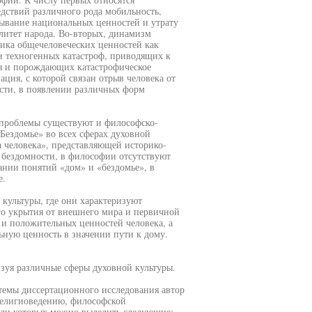
едствий различного рода мобильность,
ывание национальных ценностей и утрату
литет народа. Во-вторых, динамизм
ика общечеловеческих ценностей как
и техногенных катастроф, приводящих к
я и порождающих катастрофическое
ция, с которой связан отрыв человека от
ости, в появлении различных форм
 проблемы существуют и философско-
Бездомье» во всех сферах духовной
 человека», представляющей историко-
 бездомности, в философии отсутствуют
ании понятий «дом» и «бездомье», в
е.
культуры, где они характеризуют
его укрытия от внешнего мира и первичной
 и положительных ценностей человека, а
ьную ценность в значении пути к дому.
зуя различные сферы духовной культуры.
темы диссертационного исследования автор
религиоведению, философской
реди которых можно выделить следующие: