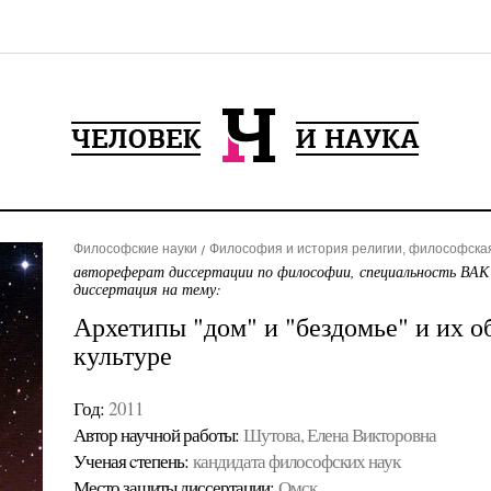
Философские науки
Философия и история религии, философска
автореферат диссертации по философии, специальность ВАК
диссертация на тему:
Архетипы "дом" и "бездомье" и их о
культуре
Год:
2011
Автор научной работы:
Шутова, Елена Викторовна
Ученая cтепень:
кандидата философских наук
Место защиты диссертации:
Омск