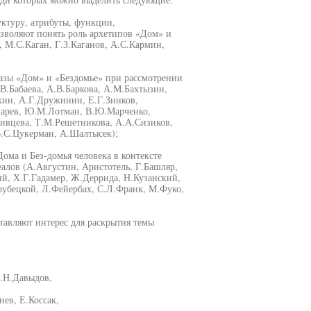
уктуру, атрибуты, функции,
зволяют понять роль архетипов «Дом» и
, М.С.Каган, Г.З.Каганов, А.С.Кармин,
разы «Дом» и «Бездомье» при рассмотрении
В.Бабаева, А.В.Баркова, А.М.Бахтызин,
ткин, А.Г.Дружинин, Е.Г.Зинков,
азарев, Ю.М.Лотман, В.Ю.Марченко,
вцева, Т.М.Решетникова, А.А.Сизиков,
.С.Цукерман, А.Шалтысек);
ома и Без-домья человека в контексте
алов (А.Августин, Аристотель, Г.Башляр,
ий, Х.Г.Гадамер, Ж.Деррида, Н.Кузанский,
рубецкой, Л.Фейербах, С.Л.Франк, М.Фуко,
тавляют интерес для раскрытия темы
Ю.Н.Давыдов,
ев, Е.Коссак,