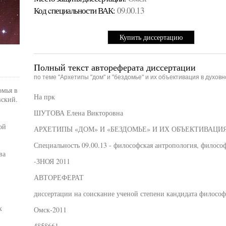
Код cпециальности ВАК:
09.00.13
Купить диссертацию
Полный текст автореферата диссертации
по теме "Архетипы "дом" и "бездомье" и их объективация в духовн
омья в
На прк
вский.
ШУТОВА Елена Викторовна
ой
АРХЕТИПЫ «ДОМ» И «БЕЗДОМЬЕ» И ИХ ОБЪЕКТИВАЦИ
Специальность 09.00.13 - философская антропология, филосо
ва
-ЗНОЯ 2011
АВТОРЕФЕРАТ
диссертации на соискание ученой степени кандидата философ
х
Омск-2011
4858661