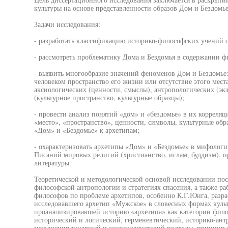
культуры на основе представленности образов Дом и Бездомь
Задачи исследования:
- разработать классификацию историко-философских учений о
- рассмотреть проблематику Дома и Бездомья в содержании ф
- выявить многообразие значений феноменов Дом и Бездомье:
человеком пространство его жизни или отсутствие этого места
аксиологических (ценности, смыслы), антропологических (эк
(культурное пространство, культурные образцы);
- провести анализ понятий «дом» и «бездомье» в их корреляц
«место», «пространство», ценности, символы, культурные обр
«Дом» и «Бездомье» к архетипам;
- охарактеризовать архетипы «Дом» и «Бездомье» в мифологи
Писаний мировых религий (христианство, ислам, буддизм), п
литературы.
Теоретической и методологической основой исследовании по
философской антропологии и стратегиях спасения, а также р
философов по проблеме архетипов, особенно К.Г.Юнга, разра
исследовавшего архетип «Мужское» в словесных формах куль
проанализировавшей историю «архетипа» как категории фило
исторический и логический, герменевтический, историко-ант
междисциплинарный и эссенциалистский подходы, принцип то