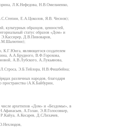
орина, Л.К.Нефедова, Н.В.Омельченко,
.С.Степин, Е.А.Цоколов, Я.В. Чеснов);
ий, культурных образцов, ценностей,
егориальный статус образов «Дом» и
, Э.Кассирер, Д.В.Пивоваров,
С.М.Шалютин);
о, К.Г.Юнга, являющегося создателем
ина, А.А.Брудного, В.Ф.Горохова,
новой, А.В.Лубского, А.Лукьянова,
-Л.Строса, Э.Б.Тейлора, Н.В.Фишбейна;
брядах различных народов, благодаря
 пространства (А.К.Байбурин,
 числе архетипов «Дом» и «Бездомье», в
.Афанасьев, А.Голан, Э.Я.Голосовкер,
Р.Кайуа, А.Косарев, Д.СЛихачев,
Ю.Нехлюдов,