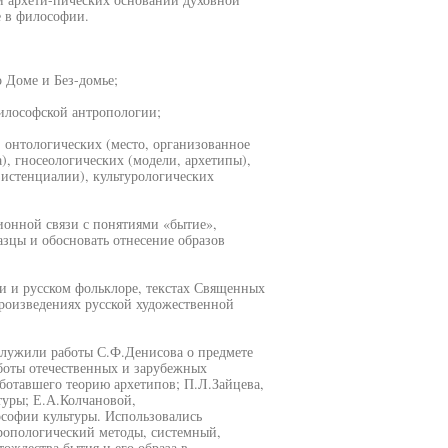
е в философии.
 Доме и Без-домье;
илософской антропологии;
 онтологических (место, организованное
), гносеологических (модели, архетипы),
зистенциалии), культурологических
ионной связи с понятиями «бытие»,
азцы и обосновать отнесение образов
и и русском фольклоре, текстах Священных
роизведениях русской художественной
служили работы С.Ф.Денисова о предмете
аботы отечественных и зарубежных
ботавшего теорию архетипов; П.Л.Зайцева,
туры; Е.А.Колчановой,
софии культуры. Использовались
ропологический методы, системный,
ждества бытия и его образа в