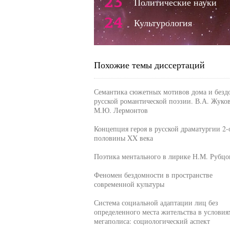
23
Политические науки
24
Культурология
Похожие темы диссертаций
Семантика сюжетных мотивов дома и безд
русской романтической поэзии. В.А. Жуко
М.Ю. Лермонтов
Концепция героя в русской драматургии 2-
половины XX века
Поэтика ментального в лирике Н.М. Рубцо
Феномен бездомности в пространстве
современной культуры
Система социальной адаптации лиц без
определенного места жительства в условия
мегаполиса: социологический аспект