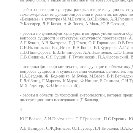
- работы по теории культуры, раскрывающие ее сущность, стр
закономерности ее функционирования и развития, которые по
«Бездомье» в культуре (М.М.Бахтин, В.С.Библер, А.Я.Гуревич
Э.Кассирер, Л.Н.Коган, А.Ф.Лосев, А.Моль, Ю.В.Осокин);
- работы по философии культуры, в которых упоминаются об
вопросов сущности и структуры культурного пространства (А.
А.Г.Букин, А.Н.Быстрова, Г.Д.Гачев, О.И.Горяинова, О.В.Гу
С.Н.Иконникова, В.Д.Исаев, В.А.Конев, ВЛ.Кургузов, А.Г.Л
Л.В.Никифорова, Б.В.Ничипоров, А.А.Пелипенко, Е.Ю.Ппеши
Л.В.Силкина, С.Я.Сущий, Г.Тульчинский, П.А.Флоренский, В
- историко-философские тексты, исследующие проблематику Д
вопросов сущности и существования человека, ценностей, иде
Н.А.Бердяев, Ж. Бод-рийяр, М.Бубер, М.Вебер, В.И.Вернадск
Г.Лейбниц, Г.Марсель, К.Маркс, Ф.Ницше, Б.Спиноза, С.Н.Т
М.Хайдеггер, К.Э.Циолковский);
- работы в области философской антропологии, которые предс
диссертационного исследования (Г.Башляр,
4
Ю.Г.Волков, А.Н.Горфункель, Т.Г.Григорьян, П.С.Гуревич, 
A.Б.Демидов, С.Ф.Денисов, О.П.Зубец, Л.Л.Киселева, В.А.Кон