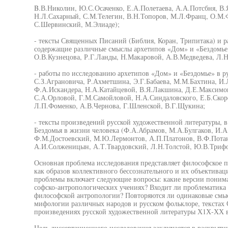
B.В.Николин, Ю.С.Осаченко, Е.А.Полетаева, А.А.Потсбня, В.
Н.Л.Сахарный, С.М.Телегин, В.Н.Топоров, М.Л.Франц, О.М.
С.Шервинский, М.Элиаде);
- тексты Священных Писаний (Библия, Коран, Трипитака) и 
содержащие различные смыслы архетипов «Дом» и «Бездомье»
О.В.Кузнецова, Р.Г.Ланды, Н.Макаровой, А.В.Медведева, Л.
- работы по исследованию архетипов «Дом» и «Бездомье» в р
С.З.Аграновича, Р.Ахметшина, Э.Г.Бабаева, М.М.Бахтина, И
Ф.А.Искандера, Н.А.Катайцевой, В.Я.Лакшина, Д.Е.Максимо
С.А.Орловой, Г.М.Самойловой, Н.А.Синдаловского, Е.Б.Скор
Л.П.Фоменко, А.В.Чернова, Г.Шленской, В.Г.Щукина;
- тексты произведений русской художественной литературы, в
Бездомья в жизни человека (Ф.А.Абрамов, М.А.Булгаков, И.А
Ф.М.Достоевский, М.Ю.Лермонтов, А.П.Платонов, В.Ф.Потан
А.И.Солженицын, А.Т.Твардовский, Л.Н.Толстой, Ю.В.Трифо
Основная проблема исследования представляет философское 
как образов коллективного бессознательного и их объективац
проблемы включает следующие вопросы: какие версии понима
софско-антропологических учениях? Входит ли проблематика 
философской антропологии? Повторяются ли одинаковые смы
мифологии различных народов и русском фольклоре, текста
произведениях русской художественной литературы Х1Х-ХХ в
Цель диссертационного исследования заключается в раскрыти