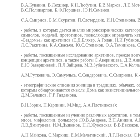
B.А.Кувакин, В.Лехциер, К.Н.Любутин, Б.В.Марков, Л.Е.Мот
В.С.Поликарпов, Б.Ф.Поршнев, Ю.И.Семенов,
C.А.Смирнов, Б.М.Скуратов, П.Слотердайк, И.Н.Степанова, В
- работы, в которых дается анализ мировоззренческих категор
символов, моделей, прототипов, позволяющих определить кат
«Бездомье» как архетипов (Е.Д.Бляхер, А.Голан, Н.И.Губанов
Л.С.Ракитина, К.А.Свасьян, Ю.С.Степанов, О.А.Темникова, 
- работы, посвященные исследованию архетипов, прежде всег
концепции архетипов, а также работы С.Аверинцева, Д.В.Анк
Е.Ю.Завершневой, П.Л.Зайцева, М.В.Зубачевского, Е.А.Колча
A.М.Руткевича, Э.Самуэльса, С.Сендеровича, С.Смирнова, К.
- этнографические описания жилища в традициях, обычаях, о
которым обнаруживаются смыслы Дома как экзистенциального
Д.М.Балашов, Г.Р.Галданова,
B.Н.Зорин, П.Карпини, М.Мид, А.А.Плотникова);
- работы, посвященные изучению различных архетипов, в том
эпосе, мифологии, фольклоре (Ю.В.Андреев, В.П.Аникин, А.Н
Л.В.Дмитриева, И.М.Дьяконов, Н.Л.Жуковская, В.В.Евсюков, 
A.Н.Майкова, С.Маркиш, Е.М.Мелетинский, Л.Г.Невская, С.