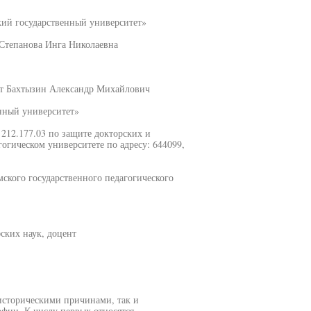
ий государственный университет»
 Степанова Инга Николаевна
нт Бахтызин Александр Михайлович
нный университет»
Д 212.177.03 по защите докторских и
огическом университете по адресу: 644099,
ского государственного педагогического
ских наук, доцент
историческими причинами, так и
фии. К числу первых относятся