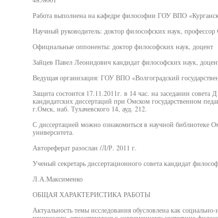
Работа выполнена на кафедре философии ГОУ ВПО «Курганск
Научный руководитель: доктор философских наук, профессор
Официальные оппоненты: доктор философских наук, доцент
Зайцев Павел Леонидович кандидат философских наук, доце
Ведущая организация: ГОУ ВПО «Волгоградский государстве
Защита состоится 17.11.2011г. в 14 час. на заседании совета 
кандидатских диссертаций при Омском государственном педаг
г.Омск, наб. Тухачевского 14, ауд. 212.
С диссертацией можно ознакомиться в научной библиотеке Ом
университета.
Автореферат разослан /Л/Р. 2011 г.
Ученый секретарь диссертационного совета кандидат философ
Л.А.Максименко
ОБЩАЯ ХАРАКТЕРИСТИКА РАБОТЫ
Актуальность темы исследования обусловлена как социально-
причинами, относящимися к современному состоянию филосо