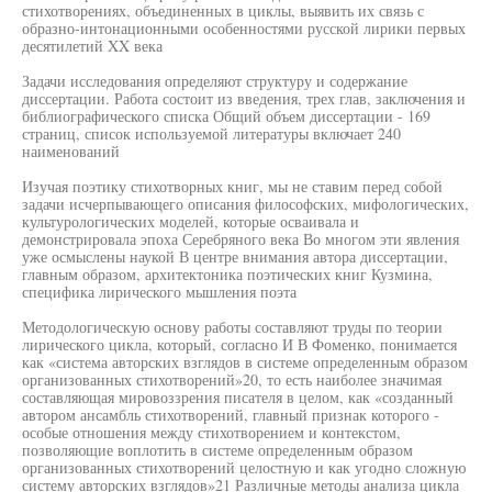
стихотворениях, объединенных в циклы, выявить их связь с
образно-интонационными особенностями русской лирики первых
десятилетий XX века
Задачи исследования определяют структуру и содержание
диссертации. Работа состоит из введения, трех глав, заключения и
библиографического списка Общий объем диссертации - 169
страниц, список используемой литературы включает 240
наименований
Изучая поэтику стихотворных книг, мы не ставим перед собой
задачи исчерпывающего описания философских, мифологических,
культурологических моделей, которые осваивала и
демонстрировала эпоха Серебряного века Во многом эти явления
уже осмыслены наукой В центре внимания автора диссертации,
главным образом, архитектоника поэтических книг Кузмина,
специфика лирического мышления поэта
Методологическую основу работы составляют труды по теории
лирического цикла, который, согласно И В Фоменко, понимается
как «система авторских взглядов в системе определенным образом
организованных стихотворений»20, то есть наиболее значимая
составляющая мировоззрения писателя в целом, как «созданный
автором ансамбль стихотворений, главный признак которого -
особые отношения между стихотворением и контекстом,
позволяющие воплотить в системе определенным образом
организованных стихотворений целостную и как угодно сложную
систему авторских взглядов»21 Различные методы анализа цикла