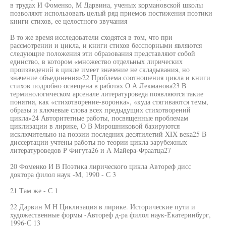
в трудах И Фоменко, М Дарвина, ученых кормановской школы
позволяют использовать целый ряд приемов постижения поэтики
книги стихов, ее целостного звучания
В то же время исследователи сходятся в том, что при
рассмотрении и цикла, и книги стихов бесспорными являются
следующие положения эти образования представляют собой
единство, в котором «множество отдельных лирических
произведений в цикле имеет значение не складывания, но
значение объединения»22 Проблема соотношения цикла и книги
стихов подробно освещена в работах О А Лекманова23 В
терминологическом арсенале литературоведа появляются такие
понятия, как «стихотворение-воронка», «куда стягиваются темы,
образы и ключевые слова всех предыдущих стихотворений
цикла»24 Авторитетные работы, посвященные проблемам
циклизации в лирике, О В Мирошниковой базируются
исключительно на поэзии последних десятилетий XIX века25 В
диссертации учтены работы по теории цикла зарубежных
литературоведов Р Фигута26 и А Майера-Фраатца27
20 Фоменко И В Поэтика лирического цикла Автореф дисс
доктора филол наук -М, 1990 - С 3
21 Там же - С 1
22 Дарвин М Н Циклизация в лирике. Исторические пути и
художественные формы -Автореф д-ра филол наук-Екатеринбург,
1996-С 13