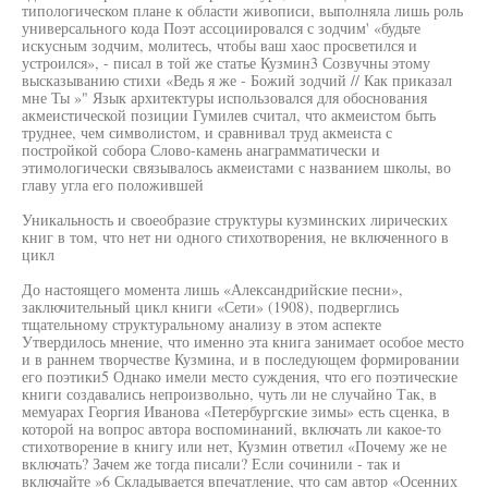
типологическом плане к области живописи, выполняла лишь роль
универсального кода Поэт ассоциировался с зодчим' «будьте
искусным зодчим, молитесь, чтобы ваш хаос просветился и
устроился», - писал в той же статье Кузмин3 Созвучны этому
высказыванию стихи «Ведь я же - Божий зодчий // Как приказал
мне Ты »" Язык архитектуры использовался для обоснования
акмеистической позиции Гумилев считал, что акмеистом быть
труднее, чем символистом, и сравнивал труд акмеиста с
постройкой собора Слово-камень анаграмматически и
этимологически связывалось акмеистами с названием школы, во
главу угла его положившей
Уникальность и своеобразие структуры кузминских лирических
книг в том, что нет ни одного стихотворения, не включенного в
цикл
До настоящего момента лишь «Александрийские песни»,
заключительный цикл книги «Сети» (1908), подверглись
тщательному структуральному анализу в этом аспекте
Утвердилось мнение, что именно эта книга занимает особое место
и в раннем творчестве Кузмина, и в последующем формировании
его поэтики5 Однако имели место суждения, что его поэтические
книги создавались непроизвольно, чуть ли не случайно Так, в
мемуарах Георгия Иванова «Петербургские зимы» есть сценка, в
которой на вопрос автора воспоминаний, включать ли какое-то
стихотворение в книгу или нет, Кузмин ответил «Почему же не
включать? Зачем же тогда писали? Если сочинили - так и
включайте »6 Складывается впечатление, что сам автор «Осенних