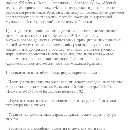
начала XX века («Весы», «Аполлон», «Золотое руно», «Новый
путь», «Вопросы жизни», «Жизнь искусства» и др ), критические
работы современников Кузмина, где получил осмысление феномен
его творчества в соотнесении с особенностями литературной,
музыкальной и культурной атмосферы той эпохи
Целью диссертационного исследования является рассмотрение
циклов поэтических книг Кузмина 1910-х годов как
метажанрового единства, установление принципов циклических
связей мемеду стихотворениями, обнаружение внутренних
безымянных субциклов в составе именных, а также изучение
лирического хронотопа цикла и книги, что является важным
звеном постижения закономерностей формирования
художественной системы и поэтики Михаила Кузмина
Поставленная цель обусловила ряд конкретных задач.
- Исследовать принципы организации текста и создания картины
мира в лирических книгах Кузмина «Осенние озера»(1912),
«Вожатый»(1918), «Нездешние вечера»(1921)
- Изучить семантическое наполнение разных уровней поэтики в
структуре книг стихов
- Установить самобытный характер циклических скреп внутри
циклов
- Рассмотреть специфику развития отдельных мотивов в