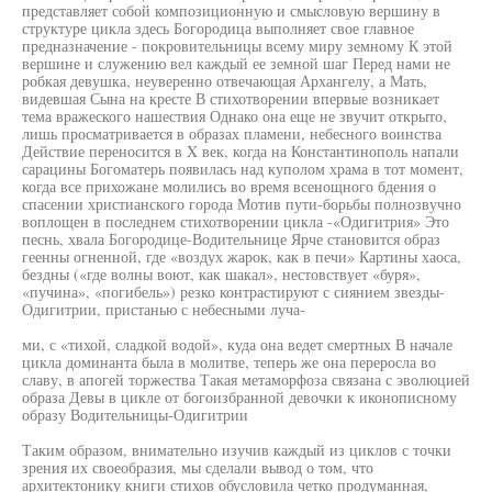
представляет собой композиционную и смысловую вершину в
структуре цикла здесь Богородица выполняет свое главное
предназначение - покровительницы всему миру земному К этой
вершине и служению вел каждый ее земной шаг Перед нами не
робкая девушка, неуверенно отвечающая Архангелу, а Мать,
видевшая Сына на кресте В стихотворении впервые возникает
тема вражеского нашествия Однако она еще не звучит открыто,
лишь просматривается в образах пламени, небесного воинства
Действие переносится в X век, когда на Константинополь напали
сарацины Богоматерь появилась над куполом храма в тот момент,
когда все прихожане молились во время всенощного бдения о
спасении христианского города Мотив пути-борьбы полнозвучно
воплощен в последнем стихотворении цикла -«Одигитрия» Это
песнь, хвала Богородице-Водительнице Ярче становится образ
геенны огненной, где «воздух жарок, как в печи» Картины хаоса,
бездны («где волны воют, как шакал», нестовствует «буря»,
«пучина», «погибель») резко контрастируют с сиянием звезды-
Одигитрии, пристанью с небесными луча-
ми, с «тихой, сладкой водой», куда она ведет смертных В начале
цикла доминанта была в молитве, теперь же она переросла во
славу, в апогей торжества Такая метаморфоза связана с эволюцией
образа Девы в цикле от богоизбранной девочки к иконописному
образу Водительницы-Одигитрии
Таким образом, внимательно изучив каждый из циклов с точки
зрения их своеобразия, мы сделали вывод о том, что
архитектонику книги стихов обусловила четко продуманная,