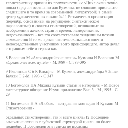
характеристику причин их популярности «< >Цикл очень точно
попал (вряд ли осознанно для Кузмина, не слишком пристально
следившего в то время за современной литературой) в самый
центр художественных исканий»11 Ритмическая организация
(верлибр, основанный на регулярном синтаксическом
параллелизме) и сюжеты стихотворений, основанные на
изображении далеких стран и времен, намеренная их
недосказанность - все это соответствовало тенденциям поэзии
символистов В то же время читатель оказывался «почти
непосредственным участником всего происходящего, автор делал
его равным себе и героям как
8 Волошин М «Александрийские песни» Кузмина И Волошин М
«Средоточье всех путей» - М,1989 - С 389-395
9 Ильинская С 6 К Кавафис - М Кузмин, александрийцы // Знаки
Балкан Т 2-М, 1993 - С 347
10 Богомолов НА Михаил Кузмин статьи и материалы - М Новое
литературное обозрение Научн приложение Вып 3 - М ,1995 - С
29
11 Богомолов Н А «Любовь - всегдашняя моя вера» И Кузмин М
Стихотворения -
отдельных стихотворений, так и всего цикла»12 Последнее
замечание связано с субъектной структурой цикла, но более
подробно Н Богомолов эти тезисы не прояснил