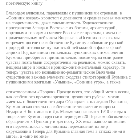
поэтическую книгу
Благодаря аллюзиям, параллелям с пушкинскими строками, в
«Осенних озерах» хронотоп с древности и средневековья меняется
на современность, даже сиюминутность Художественное
пространство Запада и Востока с их богами, архитектурой,
портовыми городами сменяет Россия с ее простым, ничем не
примечательным пейзажем Впервые в «Осенних озерах» мы
встречаем доселе несвойственное Кузмину любование русской
природой, отголоски пушкинской пейзажной и философской
лирики Под влиянием гениальных пушкинских стихов элегия
Кузмина приобретает принципиально новые черты если ранее
чувства поэта были сосредоточены на реальном, можно сказать,
вещном мире и носили иронико-сентиментальный характер, то
теперь чувства его возвышенно-романтические Выявлены
существенно важные элементы сходства стихотворений Кузмина с
пушкинскими элегиями «Уныние», «Осенние утро», а также
стихотворением «Пророк» Прежде всего, это общий мотив осени,
как особенного времени зрелости, духовного рубежа, мотив
«мечты» и божественного дара Обращаясь к наследию Пушкина,
Кузмин искал ответы на собственные творческие вопросы
Недаром Н Богомолов и Дж Мальмстад называют 1910-е годы в
творчестве Кузмина «русским периодом»28 Перелом обозначился
обращением к Пушкину и дал поэту XX века главное внимание
его переместилось с личностных переживаний на мир
окружающий Теперь для Кузмина главная тема в стихах не «я в
мире», а «мир во мне»