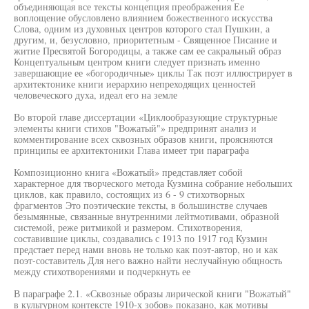
объединяющая все тексты концепция преображения Ее
воплощение обусловлено влиянием божественного искусства
Слова, одним из духовных центров которого стал Пушкин, а
другим, и, безусловно, приоритетным - Священное Писание и
житие Пресвятой Богородицы, а также сам ее сакральный образ
Концептуальным центром книги следует признать именно
завершающие ее «богородичные» циклы Так поэт иллюстрирует в
архитектонике книги иерархию непреходящих ценностей
человеческого духа, идеал его на земле
Во второй главе диссертации «Циклообразующие структурные
элементы книги стихов "Вожатый"» предпринят анализ и
комментирование всех сквозных образов книги, проясняются
принципы ее архитектоники Глава имеет три параграфа
Композиционно книга «Вожатый» представляет собой
характерное для творческого метода Кузмина собрание небольших
циклов, как правило, состоящих из 6 - 9 стихотворных
фрагментов Это поэтические тексты, в большинстве случаев
безымянные, связанные внутренними лейтмотивами, образной
системой, реже ритмикой и размером. Стихотворения,
составившие циклы, создавались с 1913 по 1917 год Кузмин
предстает перед нами вновь не только как поэт-автор, но и как
поэт-составитель Для него важно найти неслучайную общность
между стихотворениями и подчеркнуть ее
В параграфе 2.1. «Сквозные образы лирической книги "Вожатый"
в культурном контексте 1910-х зобов» показано, как мотивы