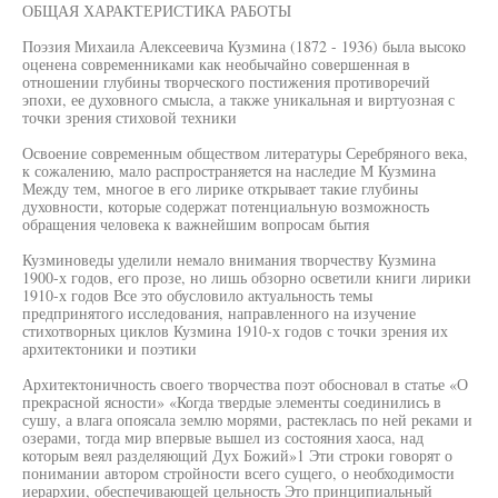
ОБЩАЯ ХАРАКТЕРИСТИКА РАБОТЫ
Поэзия Михаила Алексеевича Кузмина (1872 - 1936) была высоко
оценена современниками как необычайно совершенная в
отношении глубины творческого постижения противоречий
эпохи, ее духовного смысла, а также уникальная и виртуозная с
точки зрения стиховой техники
Освоение современным обществом литературы Серебряного века,
к сожалению, мало распространяется на наследие М Кузмина
Между тем, многое в его лирике открывает такие глубины
духовности, которые содержат потенциальную возможность
обращения человека к важнейшим вопросам бытия
Кузминоведы уделили немало внимания творчеству Кузмина
1900-х годов, его прозе, но лишь обзорно осветили книги лирики
1910-х годов Все это обусловило актуальность темы
предпринятого исследования, направленного на изучение
стихотворных циклов Кузмина 1910-х годов с точки зрения их
архитектоники и поэтики
Архитектоничность своего творчества поэт обосновал в статье «О
прекрасной ясности» «Когда твердые элементы соединились в
сушу, а влага опоясала землю морями, растеклась по ней реками и
озерами, тогда мир впервые вышел из состояния хаоса, над
которым веял разделяющий Дух Божий»1 Эти строки говорят о
понимании автором стройности всего сущего, о необходимости
иерархии, обеспечивающей цельность Это принципиальный