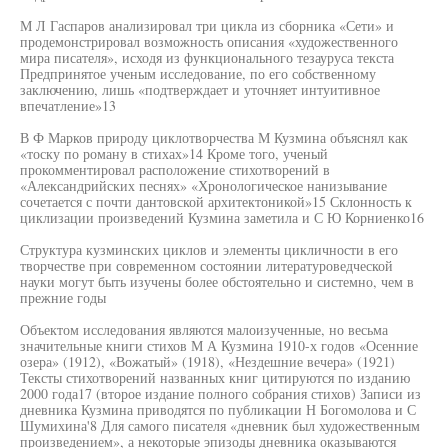
М Л Гаспаров анализировал три цикла из сборника «Сети» и
продемонстрировал возможность описания «художественного
мира писателя», исходя из функционального тезауруса текста
Предпринятое ученым исследование, по его собственному
заключению, лишь «подтверждает и уточняет интуитивное
впечатление»13
В Ф Марков природу циклотворчества М Кузмина объяснял как
«тоску по роману в стихах»14 Кроме того, ученый
прокомментировал расположение стихотворений в
«Александрийских песнях» «Хронологическое нанизывание
сочетается с почти дантовской архитектоникой»15 Склонность к
циклизации произведений Кузмина заметила и С Ю Корниенко16
Структура кузминских циклов и элементы цикличности в его
творчестве при современном состоянии литературоведческой
науки могут быть изучены более обстоятельно и системно, чем в
прежние годы
Объектом исследования являются малоизученные, но весьма
значительные книги стихов М А Кузмина 1910-х годов «Осенние
озера» (1912), «Вожатый» (1918), «Нездешние вечера» (1921)
Тексты стихотворений названных книг цитируются по изданию
2000 года17 (второе издание полного собрания стихов) Записи из
дневника Кузмина приводятся по публикации Н Богомолова и С
Шумихина'8 Для самого писателя «дневник был художественным
произведением», а некоторые эпизоды дневника оказываются