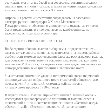
результаты могут стать базой для совершенствования методики
анализа цикла и книги стихов, а также изучения индивидуальных
художественных систем начала XX века
Апробация работы Диссертация обсуждалась на заседании
кафедры русской литературы XX века Московского
Государственного областного университета, отдельные ее части
были представлены в виде докладов на конференциях, на
заседаниях аспирантского семинара
ОСНОВНОЕ СОДЕРЖАНИЕ РАБОТЫ
Во Введении обосновывается выбор темы, определяются цель,
задачи, актуальность, новизна, практическая значимость работы и
особенности методов исследования Здесь же раскрываются важные
для осмысления темы мнения современников-поэтов, критиков о
творчестве М Кузмина, освещаются научные труды, посвященные
непосредственно теме циклизации в творчестве поэта
Значительное внимание уделено исторической связи творческой
индивидуальности избранного поэта с системой общезначимых
представлений и традиций, сквозных лейтмотивов в
литературном процессе 1910-х годов
В первой главе «Поэтика лирической книги "Осенние озера"»
исследуются циклообразующие принципы и мотивы-скрепы
поэтической книги и составляющих ее циклов «Осенние озера»,
«Осенний май», «Весенний возврат», «Зимнее солнце»