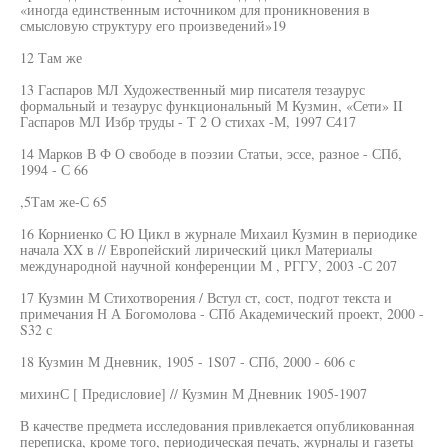
«иногда единственным источником для проникновения в
смысловую структуру его произведений»19
12 Там же
13 Гаспаров МЛ Художественный мир писателя тезаурус
формальный и тезаурус функциональный М Кузмин, «Сети» II
Гаспаров МЛ Избр труды - Т 2 О стихах -М, 1997 С417
14 Марков В Ф О свободе в поэзии Статьи, эссе, разное - СПб,
1994 - С 66
,5Там же-С 65
16 Корниенко С Ю Цикл в журнале Михаил Кузмин в периодике
начала XX в // Европейский лирический цикл Материалы
международной научной конференции М , РГГУ, 2003 -С 207
17 Кузмин М Стихотворения / Встул ст, сост, подгот текста и
примечания Н А Богомолова - СПб Академический проект, 2000 -
S32 с
18 Кузмин М Дневник, 1905 - 1S07 - СПб, 2000 - 606 с
михинС [ Предисловие] // Кузмин М Дневник 1905-1907
В качестве предмета исследования привлекается опубликованная
переписка, кроме того, периодическая печать, журналы и газеты