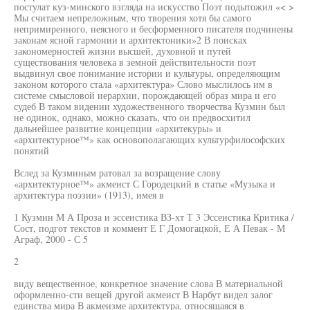
постулат куз-минского взгляда на искусство Поэт подытожил «< >
Мы считаем непреложным, что творения хотя бы самого
непримиренного, неясного и бесформенного писателя подчинены
законам ясной гармонии и архитектоники»2 В поисках
закономерностей жизни высшей, духовной и путей
существования человека в земной действительности поэт
выдвинул свое понимание истории и культуры, определяющим
законом которого стала «архитектура» Слово мыслилось им в
системе смысловой иерархии, порождающей образ мира и его
судеб В таком видении художественного творчества Кузмин был
не одинок, однако, можно сказать, что он предвосхитил
дальнейшее развитие концепции «архитекуры» и
«архитектурное™» как основополагающих культурфилософских
понятий
Вслед за Кузминым ратовал за возращение слову
«архитектурное™» акмеист С Городецкий в статье «Музыка и
архитектура поэзии» (1913), имея в
1 Кузмин М А Проза и эссеистика ВЗ-хт Т 3 Эссеистика Критика /
Сост, подгот текстов и коммент Е Г Домогацкой, Е А Певак - М
Аграф, 2000 - С 5
2
виду вещественное, конкретное значение слова В материальной
оформленно-сти вещей другой акмеист В Нарбут видел залог
единства мира В акмеизме архитектура, относящаяся в