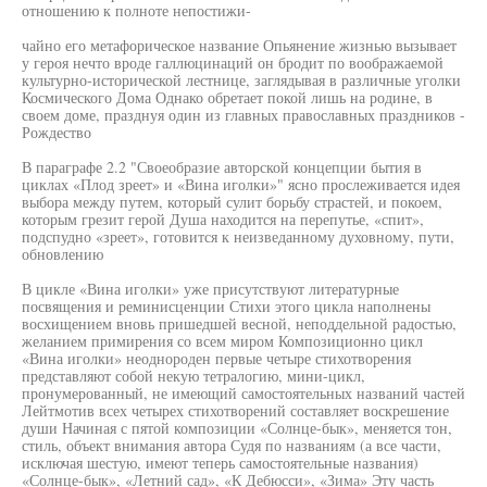
отношению к полноте непостижи-
чайно его метафорическое название Опьянение жизнью вызывает
у героя нечто вроде галлюцинаций он бродит по воображаемой
культурно-исторической лестнице, заглядывая в различные уголки
Космического Дома Однако обретает покой лишь на родине, в
своем доме, празднуя один из главных православных праздников -
Рождество
В параграфе 2.2 "Своеобразие авторской концепции бытия в
циклах «Плод зреет» и «Вина иголки»" ясно прослеживается идея
выбора между путем, который сулит борьбу страстей, и покоем,
которым грезит герой Душа находится на перепутье, «спит»,
подспудно «зреет», готовится к неизведанному духовному, пути,
обновлению
В цикле «Вина иголки» уже присутствуют литературные
посвящения и реминисценции Стихи этого цикла наполнены
восхищением вновь пришедшей весной, неподдельной радостью,
желанием примирения со всем миром Композиционно цикл
«Вина иголки» неоднороден первые четыре стихотворения
представляют собой некую тетралогию, мини-цикл,
пронумерованный, не имеющий самостоятельных названий частей
Лейтмотив всех четырех стихотворений составляет воскрешение
души Начиная с пятой композиции «Солнце-бык», меняется тон,
стиль, объект внимания автора Судя по названиям (а все части,
исключая шестую, имеют теперь самостоятельные названия)
«Солнце-бык», «Летний сад», «К Дебюсси», «Зима» Эту часть