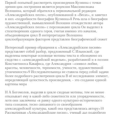
Первой попыткой рассмотреть произведения Кузмина с точки
зрения цик-лостроения является рецензия Максимилиана
Волошина, который обратился к первоначальной редакции
«Александрийских песен», опубликованной в «Весах», и заметил
в них «подробности биографии Кузмина»8 Речь шла о биографии
художественной, вымышленной Волошин отождествлял автора
«Александрийских песен» с персонажами цикла Он выделил в
стихотворениях единого героя, считая именно это началом,
объединяющим цикл В интерпретации Волошина
циклообразующим фактором представлен биографический сюжет
Интересный пример обращения к «Александрийским песням»
представляет собой разбор, предложенный С Ильинской, где
выделены некоторые основные мотивы текста и обозначено их
сходство с «александрийской моделью», разработанной и в поэзии
Константиноса Кавафиса, где Александрия -«символ любви,
красоты, человечности, терпимости, учености, художественной
утонченности»9 Исследовательница не ставила перед собой задачи
более подробного рассмотрения цикла В её исследовании элемент,
определяющий целостность произведения, - это создание единой
картины мира
Н А Богомолов, выделяя в цикле сходные мотивы, тем не менее
отказывает ему в какой-либо сюжетности или упорядоченности,
хотя они заключены «в рамку одного культурно-исторического
типа сознания, тесно связанного со своеобразием
александрийской культуры, какой она представлялась автору»10
Рассматривая «Александрийские песни», ученый дал подробную