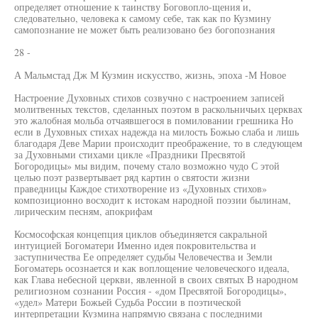
определяет отношение к таинству Боговопло-щения и,
следовательно, человека к самому себе, так как по Кузмину
самопознание не может быть реализовано без богопознания
28 -
А Мальмстад Дж М Кузмин искусство, жизнь, эпоха -М Новое
Настроение Духовных стихов созвучно с настроением записей
молитвенных текстов, сделанных поэтом в раскольничьих церквах
это жалобная мольба отчаявшегося в помиловании грешника Но
если в Духовных стихах надежда на милость Божью слаба и лишь
благодаря Деве Марии происходит преображение, то в следующем
за Духовными стихами цикле «Праздники Пресвятой
Богородицы» мы видим, почему стало возможно чудо С этой
целью поэт развертывает ряд картин о святости жизни
праведницы Каждое стихотворение из «Духовных стихов»
композиционно восходит к истокам народной поэзии былинам,
лирическим песням, апокрифам
Космософская концепция циклов объединяется сакральной
интуицией Богоматери Именно идея покровительства и
заступничества Ее определяет судьбы Человечества и Земли
Богоматерь осознается и как воплощение человеческого идеала,
как Глава небесной церкви, явленной в своих святых В народном
религиозном сознании Россия - «дом Пресвятой Богородицы»,
«удел» Матери Божьей Судьба России в поэтической
интерпретации Кузмина напрямую связана с последними