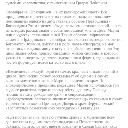
судьбами человечества, с таинственным Градом Небесным
Своеобразие «Праздников » в их калейдоскопичности Все
праздничные торжества в этих стихах связаны чествованием,
поминанием одного из двух главных образов Православия -
Богородицы Этим именем объединены семь стихотворений, шесть
из которых рассказывают о событиях земной жизни Девы Марии
или о чудесах, связанных с ней Таким образом, лирические
сюжеты «Праздников » - своеобразные главы стихотворного жития
Богоматери Кузмин, выступая в роли поэта-агиографа, не мог
отнестись к создаваемому тексту как к обычному сочинению Этот
цикл являет собой пример идеальной живой системы, в которой
учтены и выверены единство содержания и формы, где каждая из
частей формирует новое качество всего цикла
«Введение», пожалуй, одно из самых красивых стихотворений в
цикле Лирический сюжет рассказывает об одном из самых
важных моментов в жизни Марии - введении в храм По
апокрифическому преданию, когда Деве Марии исполнилось три
года, ее родители, верные своему обету, данному Господу,
-посвятить Ему рожденное дитя - в сопровождении
«добродетелями благоукра-шенных отроковиц» со свечами в руках
торжественно ввели Пречистую Дщерь в храм Иерусалимский
«воспитаться божественною благодатью» Святая Дева
была поставлена на первую ступень храма и к удивлению всех
дальше стала подниматься без поддержки Первосвященник
Захария, «благословив», ввел отроковицу в Святая Святых, куда