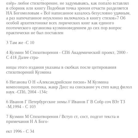
озёр» любое стихотворение, не задумываясь, как попало вставлял
в сборник или книгу Подобная точка зрения отчасти разделяется
НА Богомоловым « Всё написанное казалось безусловно удачным,
а раз напечатанное неуклонно включалось в книгу стихов»7 Об
особой архитектонике всех лирических книг как единого
поэтического организма кузминоведением до сих пор вопрос
практически не был поставлен
3 Там же -С 10
4 Кузмин М Стихотворения - СПб Академический проект, 2000 -
С 418 Далее стра-
ницы этого издания указаны в скобках после цитирования
стихотворений Кузмина
6 Неганова О Н «Александрийские песни» М Кузмина
композиция, поэтика, жанр Дисс на соискание уч степ канд филол
наук -СПб, 2004 -134с
6 Иванов Г Петербургские зимы // Иванов Г В Собр соч ВЗт ТЗ
-М,1994 - С 103
7 Кузмин М Стихотворения / Вступ ст, сост, подгот текста и
примечания Н А Бого-
ект 1996 - С 34