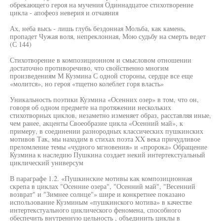
обрекающего героя на мучения Одиннадцатое стихотворение
цикла - апофеоз неверия и отчаяния
Ах, неба высь - лишь глубь бездонная Мольба, как камень,
пропадет Чужая воля, непреклонная, Мою судьбу на смерть ведет
(С 144)
Стихотворение в композиционном и смысловом отношении
достаточно противоречиво, что свойственно многим
произведениям М Кузмина С одной стороны, сердце все еще
«молится», но героя «тщетно колеблет горя власть»
Уникальность поэтики Кузмина «Осенних озер» в том, что он,
говоря об одном предмете на протяжении нескольких
стихотворных циклов, незаметно изменяет образ, расставляя иные,
чем ранее, акценты Своеобразие цикла «Осенний май», к
примеру, в соединении разнородных классических пушкинских
мотивов Так, мы находим в стихах поэта XX века причудливое
преломление темы «чудного мгновения» и «пророка» Обращение
Кузмина к наследию Пушкина создает некий интертекстуальный
циклический универсум
В параграфе 1.2. «Пушкинские мотивы как композиционная
скрепа в циклах "Осенние озера", "Осенний май", "Весенний
возврат" и "Зимнее солнце"» шире и конкретнее показано
использование Кузминым «пушкинского мотива» в качестве
интертекстуального циклического феномена, способного
обеспечить внутренную цельность , объединить циклы в