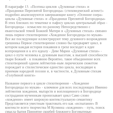
В параграфе 13. «Поэтика циклов «Духовные стихи» и
«Праздники Пересвятой Богородицы» (стиховедческий аспект)»
подробно анализируются завершающие книгу «Осенние озера»
циклы «Духовные стихи» и «Праздники Пресвятой Богородицы»
В этих близких по тематике и пафосу циклах центральный образ -
Богородицы - осмыслен по-разному Непосредственно с
евангельской темой Божией Матери в «Духовных стихах» связано
лишь первое стихотворение «Хождение Богородицы по мукам»
Все же последующие иллюстрируют тему духовного возрождения
грешника Первое стихотворение словно бы предваряет цикл, в
котором каждая история покаяния в грехе восходит к идее
всепрощения и к его идеалу - Деве Марии «Духовные стихи» -
цикл о пути человека к духовным высотам, к высшей способности
твари Божьей - к покаянию Вероятно, такое объединение всех
стихотворений одним лейтмотив-ным лирическим сюжетом
порождает и стилистическое единство цикла, восходящее к
приемам народной поэзии и, в частности, к Духовным стихам
«Голубиной книги»
Название первого в цикле стихотворения - «Хождение
Богородицы по мукам» - ключевое для всех последующих Именно
лейтмотив хождения, мытарств и воплощенного в Богородице
сострадания мученикам пронизывает цикл Само слово
«хождение» имеет широкую контекстуальную семантику
Представляется уместным трактовать его как «испытание» В
контексте всего творчества М Кузмина «хождение» - путь, поиск
смысла бытия Принятие скорбей ближнего Богоматерью