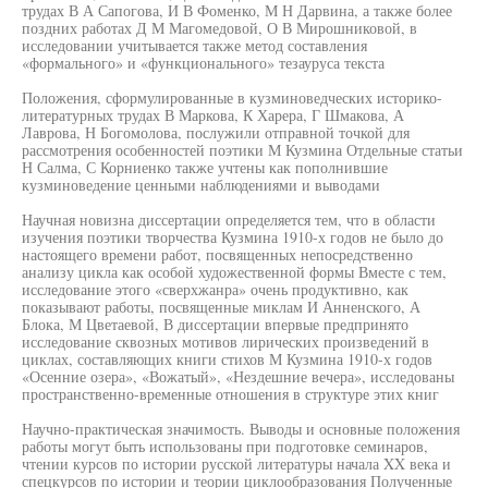
трудах В А Сапогова, И В Фоменко, М Н Дарвина, а также более
поздних работах Д М Магомедовой, О В Мирошниковой, в
исследовании учитывается также метод составления
«формального» и «функционального» тезауруса текста
Положения, сформулированные в кузминоведческих историко-
литературных трудах В Маркова, К Харера, Г Шмакова, А
Лаврова, Н Богомолова, послужили отправной точкой для
рассмотрения особенностей поэтики М Кузмина Отдельные статьи
Н Салма, С Корниенко также учтены как пополнившие
кузминоведение ценными наблюдениями и выводами
Научная новизна диссертации определяется тем, что в области
изучения поэтики творчества Кузмина 1910-х годов не было до
настоящего времени работ, посвященных непосредственно
анализу цикла как особой художественной формы Вместе с тем,
исследование этого «сверхжанра» очень продуктивно, как
показывают работы, посвященные миклам И Анненского, А
Блока, М Цветаевой, В диссертации впервые предпринято
исследование сквозных мотивов лирических произведений в
циклах, составляющих книги стихов М Кузмина 1910-х годов
«Осенние озера», «Вожатый», «Нездешние вечера», исследованы
пространственно-временные отношения в структуре этих книг
Научно-практическая значимость. Выводы и основные положения
работы могут быть использованы при подготовке семинаров,
чтении курсов по истории русской литературы начала XX века и
спецкурсов по истории и теории циклообразования Полученные