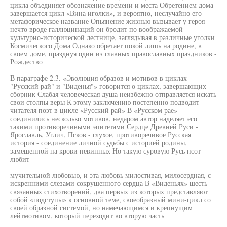
цикла объединяет обозначение времени и места Обретением дома
завершается цикл «Вина иголки», и вероятно, неслучайно его
метафорическое название Опьянение жизнью вызывает у героя
нечто вроде галлюцинаций он бродит по воображаемой
культурно-исторической лестнице, заглядывая в различные уголки
Космического Дома Однако обретает покой лишь на родине, в
своем доме, празднуя один из главных православных праздников -
Рождество
В параграфе 2.3. «Эволюция образов и мотивов в циклах
"Русский рай" и "Виденья"» говорится о циклах, завершающих
сборник Слабая человеческая душа неизбежно отправляется искать
свои столпы веры К этому заключению постепенно подводит
читателя поэт в цикле «Русский рай» В «Русском рае»
соединились несколько мотивов, недаром автор наделяет его
такими противоречивыми эпитетами Сердце Древней Руси -
Ярославль, Углич, Псков - глухое, противоречивое Русская
история - соединение личной судьбы с историей родины,
замешенной на крови невинных Но такую суровую Русь поэт
любит
мучительной любовью, и эта любовь милостивая, милосердная, с
искренними слезами сокрушенного сердца В «Виденьях» шесть
связанных стихотворений, два первых из которых представляют
собой «подступы» к основной теме, своеобразный мини-цикл со
своей образной системой, но намечающимся и крепнущим
лейтмотивом, который переходит во вторую часть