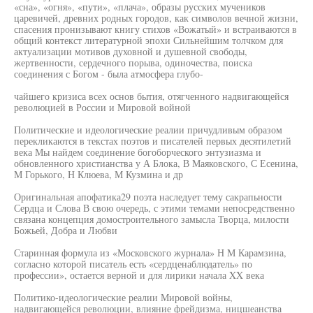
«сна», «огня», «пути», «плача», образы русских мучеников
царевичей, древних родных городов, как символов вечной жизни,
спасения пронизывают книгу стихов «Вожатый» и встраиваются в
общий контекст литературной эпохи Сильнейшим толчком для
актуализации мотивов духовной и душевной свободы,
жертвенности, сердечного порыва, одиночества, поиска
соединения с Богом - была атмосфера глубо-
чайшего кризиса всех основ бытия, отягченного надвигающейся
революцией в России и Мировой войной
Политические и идеологические реалии причудливым образом
перекликаются в текстах поэтов и писателей первых десятилетий
века Мы найдем соединение богоборческого энтузиазма и
обновленного христианства у А Блока, В Маяковского, С Есенина,
М Горького, Н Клюева, М Кузмина и др
Оригинальная апофатика29 поэта наследует тему сакрапьности
Сердца и Слова В свою очередь, с этими темами непосредственно
связана концепция домостроительного замысла Творца, милости
Божьей, Добра и Любви
Старинная формула из «Московского журнала» Н М Карамзина,
согласно которой писатель есть «сердценаблюдатель» по
профессии», остается верной и для лирики начала XX века
Политико-идеологические реалии Мировой войны,
надвигающейся революции, влияние фрейдизма, ницшеанства