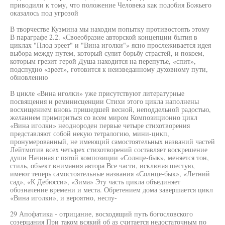
приводили к тому, что положение Человека как подобия Божьего
оказалось под угрозой
В творчестве Кузмина мы находим попытку противостоять этому
В параграфе 2.2. «Своеобразие авторской концепции бытия в
циклах "Плод зреет" и "Вина иголки"» ясно прослеживается идея
выбора между путем, который сулит борьбу страстей, и покоем,
которым грезит герой Душа находится на перепутье, «спит»,
подспудно «зреет», готовится к неизведанному духовному пути,
обновлению
В цикле «Вина иголки» уже присутствуют литературные
посвящения и реминисценции Стихи этого цикла наполнены
восхищением вновь пришедшей весной, неподдельной радостью,
желанием примириться со всем миром Композиционно цикл
«Вина иголки» неоднороден первые четыре стихотворения
представляют собой некую тетралогию, мини-цикп,
пронумерованный, не имеющий самостоятельных названий частей
Лейтмотив всех четырех стихотворений составляет воскрешение
души Начиная с пятой композиции «Солнце-бык», меняется тон,
стиль, объект внимания автора Все части, исключая шестую,
имеют теперь самостоятельные названия «Солнце-бык», «Летний
сад», «К Дебюсси», «Зима» Эту часть цикла объединяет
обозначение времени и места. Обретением дома завершается цикл
«Вина иголки», и вероятно, неслу-
29 Апофатика - отрицание, восходящий путь богословского
созерцания При таком всякий об аз считается недостаточным по