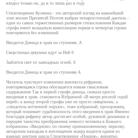
входил только он, да и то лишь раз в году
Стихотворение Кузмина - это авторский взгляд на важнейший
этап жизни Пресвятой Поэтом выбран четырехстопный дактиль -
один из самых торжественных размеров стихосложения Каждая
строфа имеет кольцевую композицию первая и четвертая строки
повторяются без изменений
Вводится Девица в храм по ступеням, А
Сверстницы-девушки идут за Ней б
Зыблется свет от лампадных огней, б
Вводится Девица в храм по ступеням А
Читатель чувствует изменение контекста рефренов,
повторяющаяся строка обогащается новым смысловым
содержанием Так в первой строфе девица, сначала просто
вводимая в храм, становится Избранной «В митре рогатой седой
иерей» к концу второй строфы уже не просто священник, а
«свидетель нетленной поруки», тоже избранный, прозорливец,
который понимает судьбоносность этого введения в храм Именно
благодаря рефрену автор достигает особой, духовной динамики в
передаче таинства преображения земного человека в Божьего
избранника «Введение» по своему проникновенному лиризму,
авторским находкам в воплощении жанра видится одним из
важных центров цикла Стихотворение «Покров», вероятно,