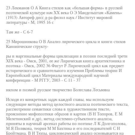
23 Лекманов О А Книга стихов как «большая форма» в русской
поэтической культуре нач XX века О Э Мандельштам «Камень»
(1913) Автореф дисс д-ра филол наук / Институт мировой
литературы - М, 1995 16 с
Там же - С 6-7
25 Мирошникова О В Анализ лирического цикла и книги стихов
Канонические структу-
ры и маргинальные формы циклизации в поэзии последней трети
XIX века - Омск, 2001, ее же Лирическая книга архитектоника и
поэтика - Омск, 2002 36 Фигут Р Лирический цикл как предмет
исторического и сравнительного изучения Проблемы теории И
Европейский цикл Материалы международной научной
конференции - М РГГУ, 2003 - С 11 - 37
икпом и поэмой русское творчество Болеслава Лесьмяна
Исходя из конкретных задач каждой главы, мы используем
следующие методы метод целостного анализа поэтического текста,
рассмотрение семантики слова в художественном тексте,
прояснение мифопозтики образов и картин (В Н Топоров, Е М
Мелетинский и др), метод системно-субъектного анализа,
приняты в научный арсенал работы по поэтике Л К Долгополова,
М Я Полякова, теория М М Бахтина и его последователей С Н
Бройтмана, В И Тюпы, цикловедческий анализ основывается на