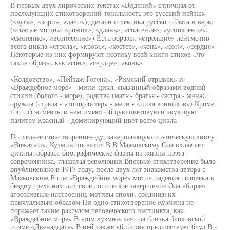
В первых двух лирических текстах «Видений» отличная от
последующих стихотворений тональность это русский пейзаж
(«луга», «зори», «дали»), детали и лексика русского быта и веры
(«святые мощи», «рожок», «длань», «спасение», «успокоение»,
«смятение», «вознесение») Есть образы, «строящие» лейтмотив
всего цикла «стрела», «кровь», «костер», «конь», «сон», «сердце»
Некоторые из них формируют поэтику всей книги стихов Это
такие образы, как «сон», «сердце», «конь»
«Колдовство», «Пейзаж Гогена», «Римский отрывок» и
«Враждебное море» - мини-цикл, связанный образами водной
стихии (болото - море), родства (мать - братья - сестра - жена),
оружия (стрела - «топор остер» - мечи - «пика конников») Кроме
того, фрагменты в нем имеют общую цветовую и звуковую
палитру Красный - доминирующий цвет всего цикла
Последнее стихотворение-оду, завершающую поэтическую книгу
«Вожатый», Кузмин посвятил В В Маяковскому Ода включает
цитаты, образы, биографические факты из жизни поэта-
современника, глашатая революции Впервые стихотворение было
опубликовано в 1917 году, после двух лет знакомства автора с
Маяковским В оде «Враждебное море» мотив падения человека в
бездну греха находит свое логическое завершение Ода вбирает
агрессивные настроения, мотивы эпохи, соединяя их
причудливым образом Ни одно стихотворение Кузмина не
поражает таким разгулом человеческого инстинкта, как
«Враждебное море» В этом кузминская ода близка блоковской
поэме «Двенадцать» В ней также убийству предшествует блуд Во