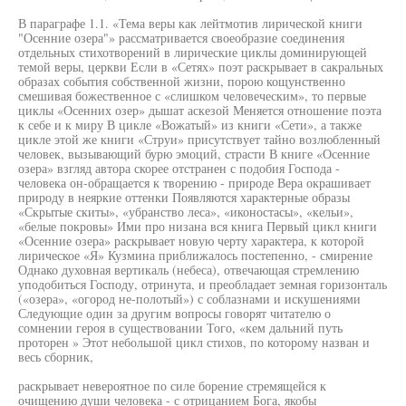
В параграфе 1.1. «Тема веры как лейтмотив лирической книги
"Осенние озера"» рассматривается своеобразие соединения
отдельных стихотворений в лирические циклы доминирующей
темой веры, церкви Если в «Сетях» поэт раскрывает в сакральных
образах события собственной жизни, порою кощунственно
смешивая божественное с «слишком человеческим», то первые
циклы «Осенних озер» дышат аскезой Меняется отношение поэта
к себе и к миру В цикле «Вожатый» из книги «Сети», а также
цикле этой же книги «Струи» присутствует тайно возлюбленный
человек, вызывающий бурю эмоций, страсти В книге «Осенние
озера» взгляд автора скорее отстранен с подобия Господа -
человека он-обращается к творению - природе Вера окрашивает
природу в неяркие оттенки Появляются характерные образы
«Скрытые скиты», «убранство леса», «иконостасы», «кельи»,
«белые покровы» Ими про низана вся книга Первый цикл книги
«Осенние озера» раскрывает новую черту характера, к которой
лирическое «Я» Кузмина приближалось постепенно, - смирение
Однако духовная вертикаль (небеса), отвечающая стремлению
уподобиться Господу, отринута, и преобладает земная горизонталь
(«озера», «огород не-полотый») с соблазнами и искушениями
Следующие один за другим вопросы говорят читателю о
сомнении героя в существовании Того, «кем дальний путь
проторен » Этот небольшой цикл стихов, по которому назван и
весь сборник,
раскрывает невероятное по силе борение стремящейся к
очищению души человека - с отрицанием Бога, якобы