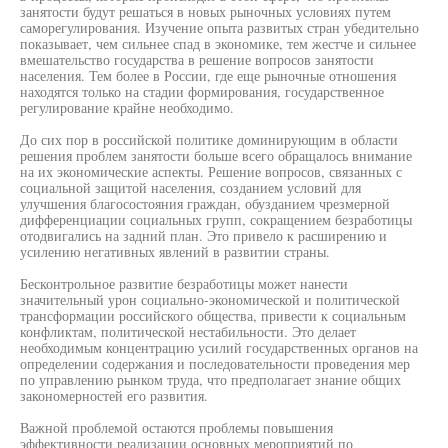
занятости будут решаться в новых рыночных условиях путем
саморегулирования. Изучение опыта развитых стран убедительно
показывает, чем сильнее спад в экономике, тем жестче и сильнее
вмешательство государства в решение вопросов занятости
населения. Тем более в России, где еще рыночные отношения
находятся только на стадии формирования, государственное
регулирование крайне необходимо.
До сих пор в российской политике доминирующим в области
решения проблем занятости больше всего обращалось внимание
на их экономические аспекты. Решение вопросов, связанных с
социальной защитой населения, созданием условий для
улучшения благосостояния граждан, обузданием чрезмерной
дифференциации социальных групп, сокращением безработицы
отодвигались на задний план. Это привело к расширению и
усилению негативных явлений в развитии страны.
Бесконтрольное развитие безработицы может нанести
значительный урон социально-экономической и политической
трансформации российского общества, привести к социальным
конфликтам, политической нестабильности. Это делает
необходимым концентрацию усилий государственных органов на
определении содержания и последовательности проведения мер
по управлению рынком труда, что предполагает знание общих
закономерностей его развития.
Важной проблемой остаются проблемы повышения
эффективности реализации основных мероприятий по