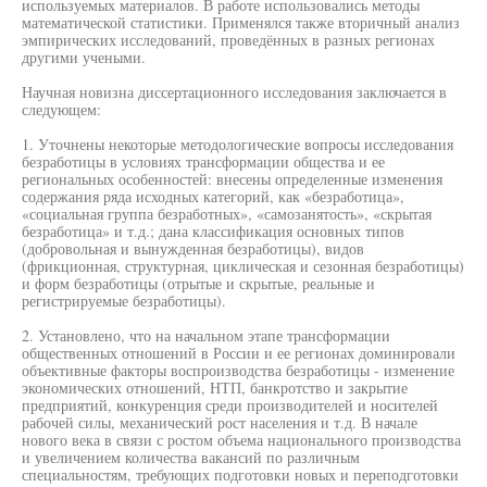
используемых материалов. В работе использовались методы
математической статистики. Применялся также вторичный анализ
эмпирических исследований, проведённых в разных регионах
другими учеными.
Научная новизна диссертационного исследования заключается в
следующем:
1. Уточнены некоторые методологические вопросы исследования
безработицы в условиях трансформации общества и ее
региональных особенностей: внесены определенные изменения
содержания ряда исходных категорий, как «безработица»,
«социальная группа безработных», «самозанятость», «скрытая
безработица» и т.д.; дана классификация основных типов
(добровольная и вынужденная безработицы), видов
(фрикционная, структурная, циклическая и сезонная безработицы)
и форм безработицы (отрытые и скрытые, реальные и
регистрируемые безработицы).
2. Установлено, что на начальном этапе трансформации
общественных отношений в России и ее регионах доминировали
объективные факторы воспроизводства безработицы - изменение
экономических отношений, НТП, банкротство и закрытие
предприятий, конкуренция среди производителей и носителей
рабочей силы, механический рост населения и т.д. В начале
нового века в связи с ростом объема национального производства
и увеличением количества вакансий по различным
специальностям, требующих подготовки новых и переподготовки