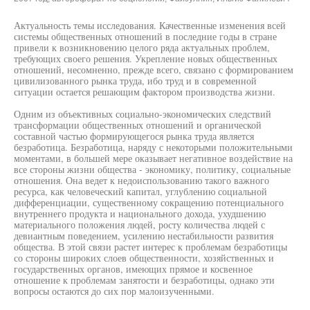
Актуальность темы исследования. Качественные изменения всей
системы общественных отношений в последние годы в стране
привели к возникновению целого ряда актуальных проблем,
требующих своего решения. Укрепление новых общественных
отношений, несомненно, прежде всего, связано с формированием
цивилизованного рынка труда, ибо труд и в современной
ситуации остается решающим фактором производства жизни.
Одним из объективных социально-экономических следствий
трансформации общественных отношений и органической
составной частью формирующегося рынка труда является
безработица. Безработица, наряду с некоторыми положительными
моментами, в большей мере оказывает негативное воздействие на
все стороны жизни общества - экономику, политику, социальные
отношения. Она ведет к недоиспользованию такого важного
ресурса, как человеческий капитал, углублению социальной
дифференциации, существенному сокращению потенциального
внутреннего продукта и национального дохода, ухудшению
материального положения людей, росту количества людей с
девиантным поведением, усилению нестабильности развития
общества. В этой связи растет интерес к проблемам безработицы
со стороны широких слоев общественности, хозяйственных и
государственных органов, имеющих прямое и косвенное
отношение к проблемам занятости и безработицы, однако эти
вопросы остаются до сих пор малоизученными.