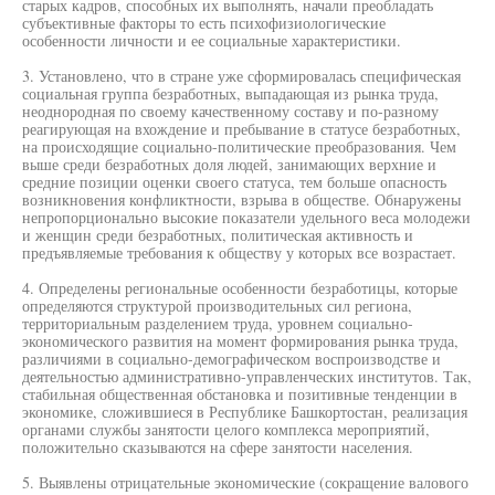
старых кадров, способных их выполнять, начали преобладать
субъективные факторы то есть психофизиологические
особенности личности и ее социальные характеристики.
3. Установлено, что в стране уже сформировалась специфическая
социальная группа безработных, выпадающая из рынка труда,
неоднородная по своему качественному составу и по-разному
реагирующая на вхождение и пребывание в статусе безработных,
на происходящие социально-политические преобразования. Чем
выше среди безработных доля людей, занимающих верхние и
средние позиции оценки своего статуса, тем больше опасность
возникновения конфликтности, взрыва в обществе. Обнаружены
непропорционально высокие показатели удельного веса молодежи
и женщин среди безработных, политическая активность и
предъявляемые требования к обществу у которых все возрастает.
4. Определены региональные особенности безработицы, которые
определяются структурой производительных сил региона,
территориальным разделением труда, уровнем социально-
экономического развития на момент формирования рынка труда,
различиями в социально-демографическом воспроизводстве и
деятельностью административно-управленческих институтов. Так,
стабильная общественная обстановка и позитивные тенденции в
экономике, сложившиеся в Республике Башкортостан, реализация
органами службы занятости целого комплекса мероприятий,
положительно сказываются на сфере занятости населения.
5. Выявлены отрицательные экономические (сокращение валового