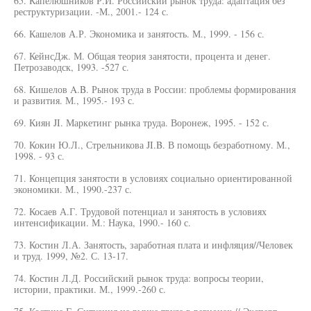
65. Капелюшников Р.И. Российский рынок труда: адаптация без
реструктуризации. -М., 2001.- 124 с.
66. Кашелов А.Р. Экономика и занятость. М., 1999. - 156 с.
67. КейнсДж. М. Общая теория занятости, процента и денег.
Петрозаводск, 1993. -527 с.
68. Кишелов A.B. Рынок труда в России: проблемы формирования
и развития. М., 1995.- 193 с.
69. Киян JI. Маркетинг рынка труда. Воронеж, 1995. - 152 с.
70. Кокин Ю.Л., Стрельникова JI.B. В помощь безработному. М.,
1998. - 93 с.
71. Концепция занятости в условиях социально ориентированной
экономики. М., 1990.-237 с.
72. Косаев А.Г. Трудовой потенциал и занятость в условиях
интенсификации. М.: Наука, 1990.- 160 с.
73. Костин Л.А. Занятость, заработная плата и инфляция//Человек
и труд. 1999, №2. С. 13-17.
74. Костин Л.Д. Российский рынок труда: вопросы теории,
истории, практики. М., 1999.-260 с.