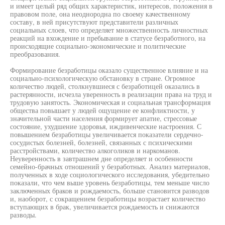
и имеет целый ряд общих характеристик, интересов, положения в
правовом поле, она неоднородна по своему качественному
составу, в ней присутствуют представители различных
социальных слоев, что определяет множественность личностных
реакций на вхождение и пребывание в статусе безработного, на
происходящие социально-экономические и политические
преобразования.
Формирование безработицы оказало существенное влияние и на
социально-психологическую обстановку в стране. Огромное
количество людей, столкнувшиеся с безработицей оказались в
растерянности, исчезла уверенность в реализации права на труд и
трудовую занятость. Экономическая и социальная трансформация
общества повышает у людей ощущение ее конфликтности, у
значительной части населения формирует апатие, стрессовые
состояние, ухудшение здоровья, иждивенческие настроения. С
повышением безработицы увеличивается показатели сердечно-
сосудистых болезней, болезней, связанных с психическими
расстройствами, количество алкоголиков и наркоманов.
Неуверенность в завтрашнем дне определяет и особенности
семейно-брачных отношений у безработных. Анализ материалов,
полученных в ходе социологического исследования, убедительно
показали, что чем выше уровень безработицы, тем меньше число
заключенных браков и рождаемость, больше становится разводов
и, наоборот, с сокращением безработицы возрастает количество
вступающих в брак, увеличивается рождаемость и снижаются
разводы.