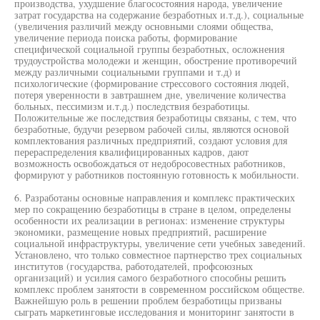
производства, ухудшение благосостояния народа, увеличение
затрат государства на содержание безработных и.т.д.), социальные
(увеличения различий между основными слоями общества,
увеличение периода поиска работы, формирование
специфической социальной группы безработных, осложнения
трудоустройства молодежи и женщин, обострение противоречий
между различными социальными группами и т.д) и
психологические (формирование стрессового состояния людей,
потеря уверенности в завтрашнем дне, увеличение количества
больных, пессимизм и.т.д.) последствия безработицы.
Положительные же последствия безработицы связаны, с тем, что
безработные, будучи резервом рабочей силы, являются основой
комплектования различных предприятий, создают условия для
перераспределения квалифицированных кадров, дают
возможность освобождаться от недобросовестных работников,
формируют у работников постоянную готовность к мобильности.
6. Разработаны основные направления и комплекс практических
мер по сокращению безработицы в стране в целом, определены
особенности их реализации в регионах: изменение структуры
экономики, размещение новых предприятий, расширение
социальной инфраструктуры, увеличение сети учебных заведений.
Установлено, что только совместное партнерство трех социальных
институтов (государства, работодателей, профсоюзных
организаций) и усилия самого безработного способны решить
комплекс проблем занятости в современном российском обществе.
Важнейшую роль в решении проблем безработицы призваны
сыграть маркетинговые исследования и мониторинг занятости в