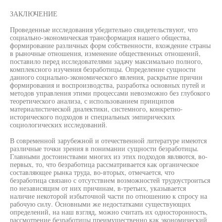
ЗАКЛЮЧЕНИЕ
Проведенные исследования убедительно свидетельствуют, что
социально-экономическая трансформация нашего общества,
формирование различных форм собственности, вхождение страны
в рыночные отношения, изменение общественных отношений,
поставило перед исследователями задачу максимально полного,
комплексного изучения безработицы. Определение сущности
данного социально-экономического явления, раскрытие причин
формирования и воспроизводства, разработка основных путей и
методов управления этими процессами невозможно без глубокого
теоретического анализа, с использованием принципов
материалистической диалектики, системного, конкретно-
исторического подходов и специальных эмпирических
социологических исследований.
В современной зарубежной и отечественной литературе имеются
различные точки зрения в понимании сущности безработицы.
Главными достоинствами многих из этих подходов являются, во-
первых, то, что безработица рассматривается как органическое
составляющее рынка труда, во-вторых, отмечается, что
безработица связано с отсутствием возможностей трудоустроиться
по независящим от них причинам, в-третьих, указывается
наличие некоторой избыточной части по отношению к спросу на
рабочую силу. Основными же недостатками существующих
определений, на наш взгляд, можно считать их односторонность,
рассмотрение безработицы преимущественно как экономический