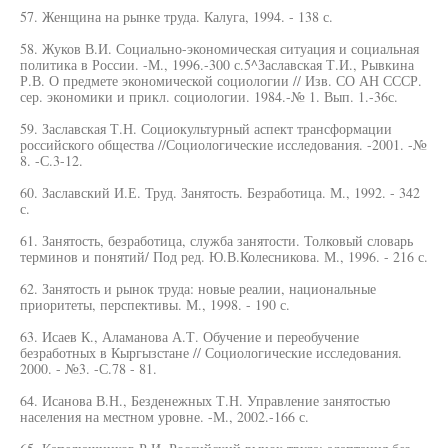
57. Женщина на рынке труда. Калуга, 1994. - 138 с.
58. Жуков В.И. Социально-экономическая ситуация и социальная
политика в России. -М., 1996.-300 с.5^Заславская Т.И., Рывкина
Р.В. О предмете экономической социологии // Изв. СО АН СССР.
сер. экономики и прикл. социологии. 1984.-№ 1. Вып. 1.-36с.
59. Заславская Т.Н. Социокультурный аспект трансформации
российского общества //Социологические исследования. -2001. -№
8. -С.3-12.
60. Заславский И.Е. Труд. Занятость. Безработица. М., 1992. - 342
с.
61. Занятость, безработица, служба занятости. Толковый словарь
терминов и понятий/ Под ред. Ю.В.Колесникова. М., 1996. - 216 с.
62. Занятость и рынок труда: новые реалии, национальные
приоритеты, перспективы. М., 1998. - 190 с.
63. Исаев К., Аламанова А.Т. Обучение и переобучение
безработных в Кыргызстане // Социологические исследования.
2000. - №3. -С.78 - 81.
64. Исанова В.Н., Безденежных Т.Н. Управление занятостью
населения на местном уровне. -М., 2002.-166 с.