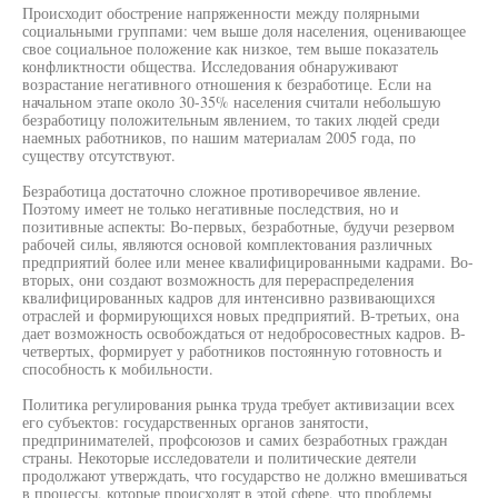
Происходит обострение напряженности между полярными
социальными группами: чем выше доля населения, оценивающее
свое социальное положение как низкое, тем выше показатель
конфликтности общества. Исследования обнаруживают
возрастание негативного отношения к безработице. Если на
начальном этапе около 30-35% населения считали небольшую
безработицу положительным явлением, то таких людей среди
наемных работников, по нашим материалам 2005 года, по
существу отсутствуют.
Безработица достаточно сложное противоречивое явление.
Поэтому имеет не только негативные последствия, но и
позитивные аспекты: Во-первых, безработные, будучи резервом
рабочей силы, являются основой комплектования различных
предприятий более или менее квалифицированными кадрами. Во-
вторых, они создают возможность для перераспределения
квалифицированных кадров для интенсивно развивающихся
отраслей и формирующихся новых предприятий. В-третьих, она
дает возможность освобождаться от недобросовестных кадров. В-
четвертых, формирует у работников постоянную готовность и
способность к мобильности.
Политика регулирования рынка труда требует активизации всех
его субъектов: государственных органов занятости,
предпринимателей, профсоюзов и самих безработных граждан
страны. Некоторые исследователи и политические деятели
продолжают утверждать, что государство не должно вмешиваться
в процессы, которые происходят в этой сфере, что проблемы