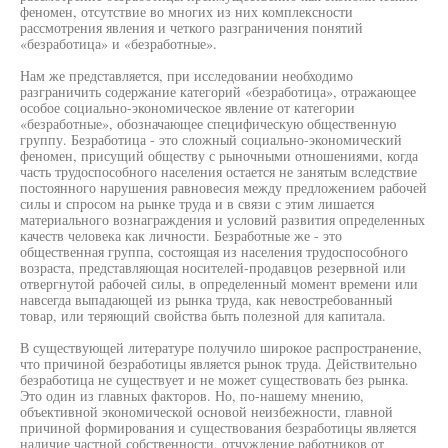
феномен, отсутствие во многих из них комплексности
рассмотрения явления и четкого разграничения понятий
«безработица» и «безработные».
Нам же представляется, при исследовании необходимо
разграничить содержание категорий «безработица», отражающее
особое социально-экономическое явление от категории
«безработные», обозначающее специфическую общественную
группу. Безработица - это сложный социально-экономический
феномен, присущий обществу с рыночными отношениями, когда
часть трудоспособного населения остается не занятым вследствие
постоянного нарушения равновесия между предложением рабочей
силы и спросом на рынке труда и в связи с этим лишается
материального вознаграждения и условий развития определенных
качеств человека как личности. Безработные же - это
общественная группа, состоящая из населения трудоспособного
возраста, представляющая носителей-продавцов резервной или
отвергнутой рабочей силы, в определенный момент времени или
навсегда выпадающей из рынка труда, как невостребованный
товар, или теряющий свойства быть полезной для капитала.
В существующей литературе получило широкое распространение,
что причиной безработицы является рынок труда. Действительно
безработица не существует и не может существовать без рынка.
Это один из главных факторов. Но, по-нашему мнению,
объективной экономической основой неизбежности, главной
причиной формирования и существования безработицы является
наличие частной собственности, отчуждение работников от