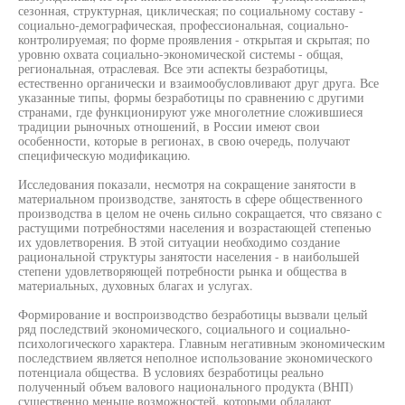
сезонная, структурная, циклическая; по социальному составу -
социально-демографическая, профессиональная, социально-
контролируемая; по форме проявления - открытая и скрытая; по
уровню охвата социально-экономической системы - общая,
региональная, отраслевая. Все эти аспекты безработицы,
естественно органически и взаимообусловливают друг друга. Все
указанные типы, формы безработицы по сравнению с другими
странами, где функционируют уже многолетние сложившиеся
традиции рыночных отношений, в России имеют свои
особенности, которые в регионах, в свою очередь, получают
специфическую модификацию.
Исследования показали, несмотря на сокращение занятости в
материальном производстве, занятость в сфере общественного
производства в целом не очень сильно сокращается, что связано с
растущими потребностями населения и возрастающей степенью
их удовлетворения. В этой ситуации необходимо создание
рациональной структуры занятости населения - в наибольшей
степени удовлетворяющей потребности рынка и общества в
материальных, духовных благах и услугах.
Формирование и воспроизводство безработицы вызвали целый
ряд последствий экономического, социального и социально-
психологического характера. Главным негативным экономическим
последствием является неполное использование экономического
потенциала общества. В условиях безработицы реально
полученный объем валового национального продукта (ВНП)
существенно меньше возможностей, которыми обладают