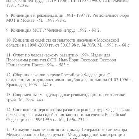
конференцией труда (1919-1956). T.I; (1957-1990), T.II, -Женева,
1991. 423 е.;
8. Конвенции и рекомендации 1991- 1997 гг. Региональное бюро
МОТ в Москве. -М., 1997.-98 с.
9. Конвенция МОТ // Человек и труд. 1992. - № 2.
10. Концепция содействия занятости населения Московской
области на 1998 -2000 гг. от 30.03.98 г. № 30/9. М., 1998 г. - 68 с.
11. Отчет по человеческому развитию. 1994. Издан для
Программы развития ООН. Нью-Йорк; Оксфорд: Оксфорд
Юниверсити Пресс, 1994. - 583 с.
12. Сборник законов о труде Российской Федерации. С
изменениями и дополнениями, опубликованными на 01.03.1996 г.
Краснодар, 1996. - 142 с.
13. Современные международные рекомендации по статистике
труда.-М, 1994.-44 с.
14. Состояние и перспективы развития рынка труда. Федеральная
целевая программа содействия занятости населения Российской
Федерации на 19961997гг. -М., 1996.-231 с.
15. Стимулирование занятости. Доклад Генерального директора
Международного бюро труда на Международной конференции