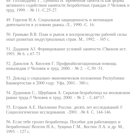
48. Голландцева Т., Гривина И. Временная занятость как форма
активного содействия занятости безработных граждан // Человек и
труд. 1999. - № 11.-С.25-27.
49. Горелов H.A. Социальная защищенность и мотивация
деятельности в условиях рынка.-Л., 1990.-С. 16.
50. Громыко В.В. План и рынок в воспроизводстве рабочей силы:
опыт развитых индустриальных стран. М., 1992. - 345 с.
51. Дадашев A3. Формирование условий занятости //Эконом ист.
1993. № 6. с.67-73
52. Данилов А. Киселев Г. Профреабилитационная помощь
инвалидам // Человек и труд. 2000. - № 2. - С.50 -51.
53. Доклад о социально-экономическом положении Республики
Башкортостан в 2000 году. Уфа, 2001.- 380 с.
54. Дудников С., Щербаков А. Скрытая безработица на московском
рынке труда // Человек и труд. 2000. - № 2. - С.44^17.
55. Егорьев А.Е. Население России: десять лет исследований //
Социологические исследования. -2001. -№ 8. С. 144-146.
56. Если тебе грозит безработица. Пособие для работающих и
безработных/ Волгин H.A., Зущина Г.М., Костин Л.А. и др. М.,
1993. - 127 с.