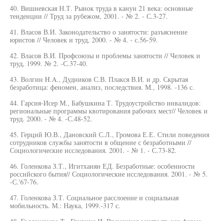
40. Вишневская Н.Т. Рынок труда в канун 21 века: основные
тенденции // Труд за рубежом, 2001. - № 2. - С.3-27.
41. Власов В.И. Законодательство о занятости: разъяснение
юристов // Человек и труд, 2000. - № 4. - с.56-59.
42. Власов В.И. Профсоюзы и проблемы занятости // Человек и
труд, 1999. № 2. -С.37-40.
43. Волгин H.A., Дудников С.В. Плакся В.И. и др. Скрытая
безработица: феномен, анализ, последствия. М., 1998. -136 с.
44. Гарсия-Исер М., Бабушкина Т. Трудоустройство инвалидов:
региональные программы квотирования рабочих мест// Человек и
труд. 2000. - № 4. -С.48-52.
45. Герций Ю.В., Дановский С.Л., Громова Е.Е. Стили поведения
сотрудников службы занятости в общение с безработными //
Социологические исследования. 2001. - № 1. - С.73-82.
46. Голенкова З.Т., Игитханян ЕД. Безработные: особенности
российского бытия// Социологические исследования. 2001. - № 5.
-С.'67-76.
47. Голенкова З.Т. Социальное расслоение и социальная
мобильность. М.: Наука, 1999.-317 с.