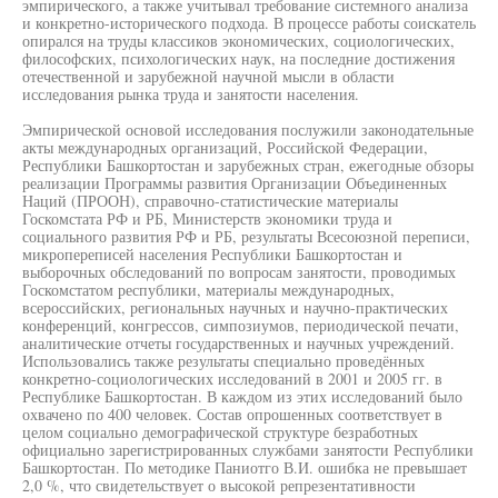
эмпирического, а также учитывал требование системного анализа
и конкретно-исторического подхода. В процессе работы соискатель
опирался на труды классиков экономических, социологических,
философских, психологических наук, на последние достижения
отечественной и зарубежной научной мысли в области
исследования рынка труда и занятости населения.
Эмпирической основой исследования послужили законодательные
акты международных организаций, Российской Федерации,
Республики Башкортостан и зарубежных стран, ежегодные обзоры
реализации Программы развития Организации Объединенных
Наций (ПРООН), справочно-статистические материалы
Госкомстата РФ и РБ, Министерств экономики труда и
социального развития РФ и РБ, результаты Всесоюзной переписи,
микропереписей населения Республики Башкортостан и
выборочных обследований по вопросам занятости, проводимых
Госкомстатом республики, материалы международных,
всероссийских, региональных научных и научно-практических
конференций, конгрессов, симпозиумов, периодической печати,
аналитические отчеты государственных и научных учреждений.
Использовались также результаты специально проведённых
конкретно-социологических исследований в 2001 и 2005 гг. в
Республике Башкортостан. В каждом из этих исследований было
охвачено по 400 человек. Состав опрошенных соответствует в
целом социально демографической структуре безработных
официально зарегистрированных службами занятости Республики
Башкортостан. По методике Паниотго В.И. ошибка не превышает
2,0 %, что свидетельствует о высокой репрезентативности