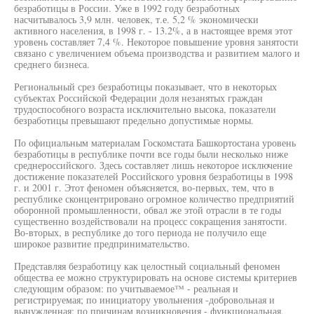
безработицы в России. Уже в 1992 году безработных
насчитывалось 3,9 млн. человек, т.е. 5,2 % экономически
активного населения, в 1998 г. - 13.2%, а в настоящее время этот
уровень составляет 7,4 %. Некоторое повышение уровня занятости
связано с увеличением объема производства и развитием малого и
среднего бизнеса.
Региональный срез безработицы показывает, что в некоторых
субъектах Российской Федерации доля незанятых граждан
трудоспособного возраста исключительно высока, показатели
безработицы превышают предельно допустимые нормы.
По официальным материалам Госкомстата Башкортостана уровень
безработицы в республике почти все годы были несколько ниже
среднероссийского. Здесь составляет лишь некоторое исключение
достижение показателей Российского уровня безработицы в 1998
г. и 2001 г. Этот феномен объясняется, во-первых, тем, что в
республике сконцентрировано огромное количество предприятий
оборонной промышленности, обвал же этой отрасли в те годы
существенно воздействовали на процесс сокращения занятости.
Во-вторых, в республике до того периода не получило еще
широкое развитие предпринимательство.
Представляя безработицу как целостный социальный феномен
общества ее можно структурировать на основе системы критериев
следующим образом: по учитываемое™ - реальная и
регистрируемая; по инициатору увольнения -добровольная и
вынужденная; по причинам возникновения - функциональная,