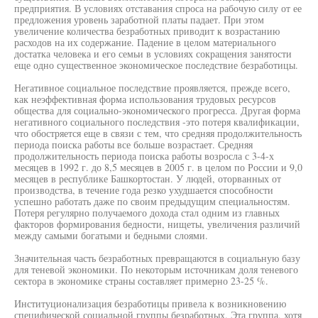
предприятия. В условиях отставания спроса на рабочую силу от ее
предложения уровень заработной платы падает. При этом
увеличение количества безработных приводит к возрастанию
расходов на их содержание. Падение в целом материального
достатка человека и его семьи в условиях сокращения занятости
еще одно существенное экономическое последствие безработицы.
Негативное социальное последствие проявляется, прежде всего,
как неэффективная форма использования трудовых ресурсов
общества для социально-экономического прогресса. Другая форма
негативного социального последствия -это потеря квалификации,
что обостряется еще в связи с тем, что средняя продолжительность
периода поиска работы все больше возрастает. Средняя
продолжительность периода поиска работы возросла с 3-4-х
месяцев в 1992 г. до 8,5 месяцев в 2005 г. в целом по России и 9,0
месяцев в республике Башкортостан. У людей, оторванных от
производства, в течение года резко ухудшается способности
успешно работать даже по своим предыдущим специальностям.
Потеря регулярно получаемого дохода стал одним из главных
факторов формирования бедности, нищеты, увеличения различий
между самыми богатыми и бедными слоями.
Значительная часть безработных превращаются в социальную базу
для теневой экономики. По некоторым источникам доля теневого
сектора в экономике страны составляет примерно 23-25 %.
Институционализация безработицы привела к возникновению
специфической социальной группы безработных. Эта группа, хотя