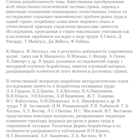
Степень разработанности темы. Качественные преобразования
всей общественно-политической системы страны, переход к
рыночным отношениям инициировал отечественных ученых на
исследование социально-экономических проблем рынка труда в
нашей стране, потребовал осмысление мирового опыта и
отечественной практики управления процессами занятости.
Исследования, проводимые в стране максимально учитывали как
классическое зарубежное наследие в виде трудов А.Смита, Д.
Рикардо, Т.Мальтуса, Дж.Кейнса, Ф.Хейека,
К.Маркса, Ф.Энгельса, так и результаты деятельности современных
коллег, таких как К.Макконелл, Н.Мэнькю, С.Фишер, А.Оукен,
Х.Ламперт и др. В трудах указанных исследователей наряду с
методикой изучения безработицы, имеется огромный материал,
раскрывающий особенности этого явления в различных странах.
В отечественной литературе разработке методологических основ
исследования занятости и безработицы посвящены труды
Л.А.Гордона, Б.Д.Бреева, Л.А.Костина, В.А.Павленкова,
В.И.Плакся, Э.В.Клопова, А.И.Кравченко, Ж.Т. Тощенко,
Ф.С.Файзуллина, О.И.Шкаратана, A.A. Никифорова и др. В
трудах Т.И. Заславской, Н.М. Римашевской, Р.В. Рыбкиной, Г.А.
Хасина, А.Э. Котляр, Л.С.Сбытова, И.С. Масловой, В.Г. Костакова
представлены некоторые материалы, раскрывающие тенденции
изменения структуры трудовых ресурсов и рынка труда в
современной ситуации. Различные формы безработицы и их
особенности раскрываются в публикациях В.П.Букина,
Н.Т.Вишневской, А.Р. Кашяпова, Л.А. Костина, Ф.У.