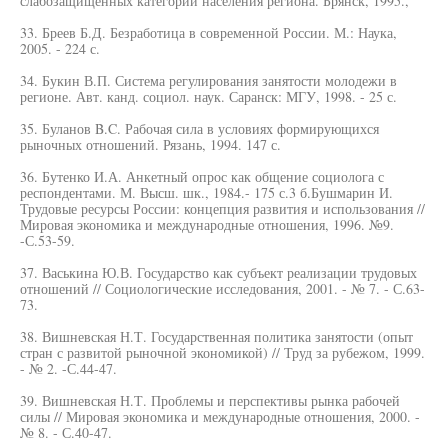
слабозащищенных категорий населения региона. Брянск, 1995.,
33. Бреев Б.Д. Безработица в современной России. М.: Наука,
2005. - 224 с.
34. Букин В.П. Система регулирования занятости молодежи в
регионе. Авт. канд. социол. наук. Саранск: МГУ, 1998. - 25 с.
35. Буланов B.C. Рабочая сила в условиях формирующихся
рыночных отношений. Рязань, 1994. 147 с.
36. Бутенко И.А. Анкетный опрос как общение социолога с
респондентами. М. Высш. шк., 1984.- 175 с.3 б.Бушмарин И.
Трудовые ресурсы России: концепция развития и использования //
Мировая экономика и международные отношения, 1996. №9.
-С.53-59.
37. Васькина Ю.В. Государство как субъект реализации трудовых
отношений // Социологические исследования, 2001. - № 7. - С.63-
73.
38. Вишневская Н.Т. Государственная политика занятости (опыт
стран с развитой рыночной экономикой) // Труд за рубежом, 1999.
- № 2. -С.44-47.
39. Вишневская Н.Т. Проблемы и перспективы рынка рабочей
силы // Мировая экономика и международные отношения, 2000. -
№ 8. - С.40-47.