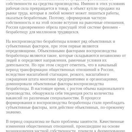
собственности на средства производства. Именно в этих условиях
рабочая сила превращается в товар, в объект купли-продажи на
рынке труда, которые в любой момент может лишиться работы,
оказаться безработным. Поэтому, сформировав частную
собственность и на этой основе вступив на рыночные отношения,
Россия одновременно обрела присущей этой системе феномен -
безработицу для миллионов трудящихся.
На воспроизводство безработицы влияют ряд объективных и
субъективных факторов, при этом первые являются
определяющими. Объективными факторами воспроизводства
безработицы являются такие, которые складываются независимо от
людей и определяют направления, рамочные условия их
деятельности. Но при этом следует отметить, что в начальный
период трансформации общественных отношений в России,
вследствие масштабной стагнации, резкого, масштабного
сокращения штата многими предприятиями и организациями,
доминировали объективные факторы воспроизводства
безработицы. В настоящее время, с ростом объема национального
производства, обнаружила себя тенденция роста количества
вакансий по различным специальностям. В процессе
формирования и воспроизводства безработицы стали преобладать
субъективные факторы, хотя действие объективных, по-прежнему
значимо.
В период социализма не было проблемы занятости. Качественные
изменения общественных отношений, происшедшие на основе
возникновения частной собственности, привели к формированию