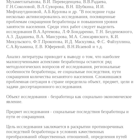
Мухаметлатыпова, В.И. Переведенцева, В.В.Радаева,
Г.Н.Соколовой, В.Л.Суворова, В.Н. Шубкина, И.И.
Мифтахутдиновой, А.Б.Курлова и др. "В последние годы
несколько активизировались исследования, посвященные
проблемам сокращения безработицы и повышения уровня
занятости населения. Среди этих работ следует выделить
исследования В.А.Артемова, Л.Ф.Бондаренко, Т.Н. Безденежного,
А.З. Дадашева, В.А. Мансурова, М.А. Слюсарянского, К.И.
Микульского, Ф.Т.Прокопова, И.Д. Маскуляка, Ф.С. Файзуллина,
С.А.Кузьмина, Е.В. Юферевой, В.Н.Исаевой и т.д.
Анализ литературы приводит к выводу о том, что наиболее
малоизученными аспектами безработицы остаются: ряд
методологических вопросов её исследования, региональные
особенности безработицы, ее социальные последствия, пути
сокращения количества незанятого населения. Сложившаяся
проблемная ситуация в стране определила объект, предмет, цели и
задачи диссертационного исследования.
Объект исследования - безработица как социально-экономическое
явление.
Предмет исследования - социальные последствия безработицы и
пути ее сокращения.
Цель исследования заключается в раскрытии противоречивых
последствий безработицы в условиях качественных
преобразований общественных отношений, определения путей