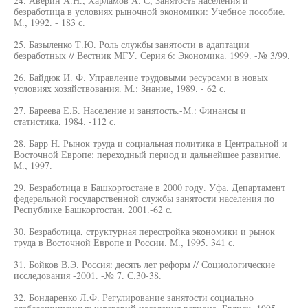
24. Аверин А.Н., Харламов А. С, Занятость населения и
безработица в условиях рыночной экономики: Учебное пособие.
М., 1992. - 183 с.
25. Базыленко Т.Ю. Роль службы занятости в адаптации
безработных // Вестник МГУ. Серия 6: Экономика. 1999. -№ 3/99.
26. Байдюк И. Ф. Управление трудовыми ресурсами в новых
условиях хозяйствования. М.: Знание, 1989. - 62 с.
27. Бареева Е.Б. Население и занятость.-М.: Финансы и
статистика, 1984. -112 с.
28. Барр Н. Рынок труда и социальная политика в Центральной и
Восточной Европе: переходный период и дальнейшее развитие.
М., 1997.
29. Безработица в Башкортостане в 2000 году. Уфа. Департамент
федеральной государственной службы занятости населения по
Республике Башкортостан, 2001.-62 с.
30. Безработица, структурная перестройка экономики и рынок
труда в Восточной Европе и России. М., 1995. 341 с.
31. Бойков В.Э. Россия: десять лет реформ // Социологические
исследования -2001. -№ 7. С.30-38.
32. Бондаренко Л.Ф. Регулирование занятости социально