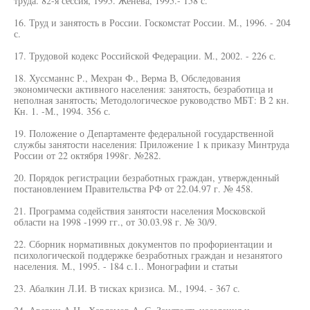
труда. 82-я сессия, 1995. Женева, 1995.- 158 с.
16. Труд и занятость в России. Госкомстат России. М., 1996. - 204
с.
17. Трудовой кодекс Российской Федерации. М., 2002. - 226 с.
18. Хуссманнс Р., Мехран Ф., Верма В, Обследования
экономически активного населения: занятость, безработица и
неполная занятость; Методологическое руководство МБТ: В 2 кн.
Кн. 1. -М., 1994. 356 с.
19. Положение о Департаменте федеральной государственной
службы занятости населения: Приложение 1 к приказу Минтруда
России от 22 октября 1998г. №282.
20. Порядок регистрации безработных граждан, утвержденный
постановлением Правительства РФ от 22.04.97 г. № 458.
21. Программа содействия занятости населения Московской
области на 1998 -1999 гг., от 30.03.98 г. № 30/9.
22. Сборник нормативных документов по профориентации и
психологической поддержке безработных граждан и незанятого
населения. М., 1995. - 184 с.1.. Монографии и статьи
23. Абалкин Л.И. В тисках кризиса. М., 1994. - 367 с.