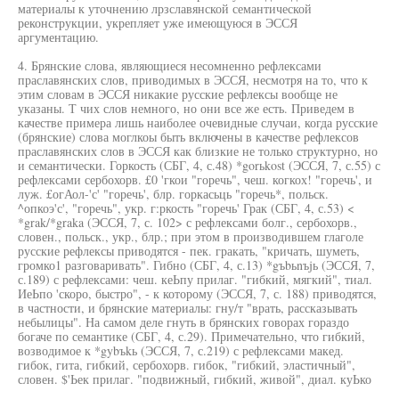
материалы к уточнению лрзславянской семантической
реконструкции, укрепляет уже имеющуюся в ЭССЯ
аргументацию.
4. Брянские слова, являющиеся несомненно рефлексами
праславянских слов, приводимых в ЭССЯ, несмотря на то, что к
этим словам в ЭССЯ никакие русские рефлексы вообще не
указаны. Т чих слов немного, но они все же есть. Приведем в
качестве примера лишь наиболее очевидные случаи, когда русские
(брянские) слова моглкоы быть включены в качестве рефлексов
праславянских слов в ЭССЯ как близкие не только структурно, но
и семантически. Горкость (СБГ, 4, с.48) *gorьkost (ЭССЯ, 7, с.55) с
рефлексами сербохорв. £0 'гкои "горечь", чеш. когкох! "горечь', и
луж. £огАол-'с' "горечь', блр. горкасьць "горечь*, польск.
^опкоэ'с', "горечь", укр. г:ркость "горечь' Грак (СБГ, 4, с.53) <
*grak/*graka (ЭССЯ, 7, с. 102> с рефлексами болг., сербохорв.,
словен., польск., укр., блр.; при этом в производившем глаголе
русские рефлексы приводятся - пек. гракать, "кричать, шуметь,
громко1 разговаривать". Гибно (СБГ, 4, с.13) *gъbьnъjь (ЭССЯ, 7,
с.189) с рефлексами: чеш. кеЬпу прилаг. "гибкий, мягкий", тиал.
ИеЬпо 'скоро, быстро", - к которому (ЭССЯ, 7, с. 188) приводятся,
в частности, и брянские материалы: гну/т "врать, рассказывать
небылицы". На самом деле гнуть в брянских говорах гораздо
богаче по семантике (СБГ, 4, с.29). Примечательно, что гибкий,
возводимое к *gybъkь (ЭССЯ, 7, с.219) с рефлексами макед.
гибок, гита, гибкий, сербохорв. гибок, "гибкий, эластичный",
словен. $'Ьек прилаг. "подвижный, гибкий, живой", диал. куЬко