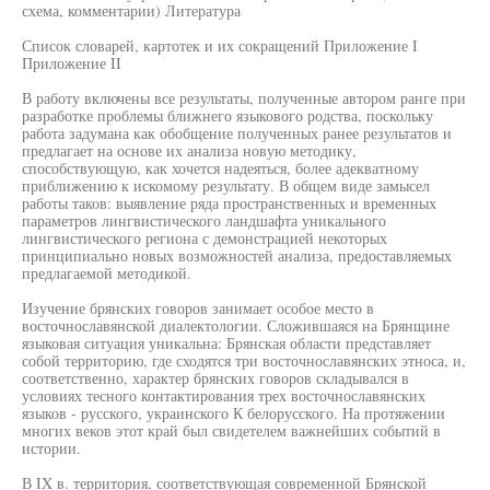
схема, комментарии) Литература
Список словарей, картотек и их сокращений Приложение I
Приложение II
В работу включены все результаты, полученные автором ранге при
разработке проблемы ближнего языкового родства, поскольку
работа задумана как обобщение полученных ранее результатов и
предлагает на основе их анализа новую методику,
способствующую, как хочется надеяться, более адекватному
приближению к искомому результату. В общем виде замысел
работы таков: выявление ряда пространственных и временных
параметров лингвистического ландшафта уникального
лингвистического региона с демонстрацией некоторых
принципиально новых возможностей анализа, предоставляемых
предлагаемой методикой.
Изучение брянских говоров занимает особое место в
восточнославянской диалектологии. Сложившаяся на Брянщине
языковая ситуация уникальна: Брянская области представляет
собой территорию, где сходятся три восточнославянских этноса, и,
соответственно, характер брянских говоров складывался в
условиях тесного контактирования трех восточнославянских
языков - русского, украинского К белорусского. На протяжении
многих веков этот край был свидетелем важнейших событий в
истории.
В IX в. территория, соответствующая современной Брянской