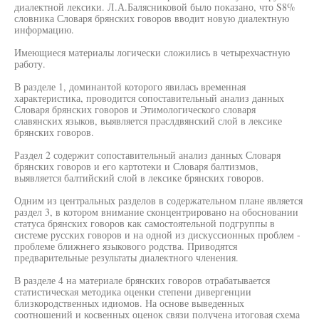
диалектной лексики. Л.А.Балясниковой было показано, что S8%
словника Словаря брянских говоров вводит новую диалектную
информацию.
Имеющиеся материалы логически сложились в четырехчастную
работу.
В разделе 1, доминантой которого явилась временная
характеристика, проводится сопоставительный анализ данных
Словаря брянских говоров и Этимологического словаря
славянских языков, выявляется праслдвянский слой в лексике
брянских говоров.
Раздел 2 содержит сопоставительный анализ данных Словаря
брянских говоров и его картотеки и Словаря балтизмов,
выявляется балтийский слой в лексике брянских говоров.
Одним из центральных разделов в содержательном плане является
раздел 3, в котором внимание сконцентрировано на обосновании
статуса брянских говоров как самостоятельной подгруппы в
системе русских говоров и на одной из дискуссионных проблем -
проблеме ближнего языкового родства. Приводятся
предварительные результаты диалектного членения.
В разделе 4 на материале брянских говоров отрабатывается
статистическая методика оценки степени дивергенции
близкородственных идиомов. На основе выведенных
соотношений и косвенных оценок связи получена итоговая схема