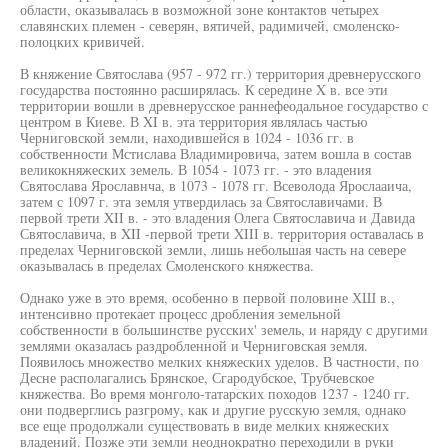
области, оказывалась в возможной зоне контактов четырех
славянских племен - северян, вятичей, радимичей, смоленско-
полоцких кривичей.
В княжение Святослава (957 - 972 гг.) территория древнерусского
государства постоянно расширялась. К середине X в. все эти
территории вошли в древнерусское раннефеодальное государство с
центром в Киеве. В XI в. эта территория являлась частью
Черниговской земли, находившейся в 1024 - 1036 гг. в
собственности Мстислава Владимировича, затем вошла в состав
великокняжеских земель. В 1054 - 1073 гг. - это владения
Святослава Ярославнча, в 1073 - 1078 гг. Всеволода Ярослааича,
затем с 1097 г. эта земля утвердилась за Святославичами. В
первой трети XII в. - это владения Олега Святославича и Давида
Святославича, в XII -первой трети XIII в. территория оставалась в
пределах Черниговской земли, лишь небольшая часть на севере
оказывалась в пределах Смоленского княжества.
Однако уже в это время, особенно в первой половине ХШ в.,
интенсивно протекает процесс дробления земельной
собственности в большинстве русских' земель, и наряду с другими
землями оказалась раздробленной и Черниговская земля.
Появилось множество мелких княжеских уделов. В частности, по
Десне располагались Брянское, Сгародубское, Трубчевское
княжества. Во время монголо-татарских походов 1237 - 1240 гг.
они подверглись разгрому, как и другие русскую земля, однако
все еще продолжали существовать в виде мелких княжеских
владений. Позже эти земли неоднократно переходили в руки