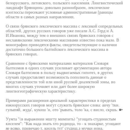
белорусского, литовского, польского населения. Лингвистический
ландшафт Брянщинь: довольно разнообразен, лексические
изоглоссы пересекают условные административные [раницы
области в самых разных направлениях.
О связи брянского лексического массива с лексикой сопредельных
областей, других русских говоров уже писали А.С. Герд и А.
И.Иванова, между тем о внешних связях брянских говоров с
неславянскими лексическими массивами известно пока мало. В
монографии приводятся факты, свидетельствующие о наличии
достаточно большого балтийского лексического массива в
брянских говорах.
Сравнение с брянскими материалами материалов Словаря
балтизмов в одних случаях усиливает аргументацию автора
Словаря балтизмов в пользу выдвигаемых гипотез, в других
случаях предоставляет возможность пополнить данные о
представленности той или иной русской диалектной зоны, во
многих случаях уточняет или дает более широкую
лингвогеографическую характеристику.
Примерами расширения ареальной характеристики в пределах
южнорусских говоров могут служить брянские слова: аичу 'тки.
гулыпяй, жуда', кукиш 'н, ото 'рывать, толо 'ка, с висло, скршь. ■•
Уумта "(в выражении мшгту мимпить) "угощать студенистым
киселем": "Как нада знать хто родицца, то - к знахарке, угощают
яе всяко, привечаю т, кисель тут' студиш,з мучки иона,