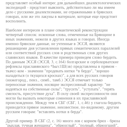
представляет особый интерес для дальнейших диалектологических
экспедиций - предстоит выяснить, действительно ли мы имеем
дело с русскими диалектизмами, не отраженными в брянских
говорах, или же это лакуны в материале, которые еще предстоит
восполнить.
Наиболее интересен в плане семантической реконструкции
четвертый список: исконные слова, отмеченные на Брянщине в
иных значениях, нежели в других языках и говорах. Иногда
именно брянские данные, не учтенные в ЭССЯ, являются
решающими дня установления прямых семантических параллелей
или соответствий русских слов и родственных слов других
славянских языков. В качестве примера приведем слово бердить.
По данным ЭССЯ (ЭССЯ, 3, с.164) болгарские и сербохорватские
рефлексы праславянского *Ььгс1Ш(зв) представлены в прямом -
ткачсс-ком - значении "продевать нитки ^в бердо", "хорошо
наладиться (о ткущихся кроснах)", а для всех русских говоров
(нижегород., пенз., симб., тамб.) ЭССЯ отмечает только
переносные значения, носящие экспрессивный характер: "не
надеяться на собственные силы"; "трусить", "уступать", "терять
смелость, присутствие духа". В силу своей экспрессивности они
могли бы вызвать некоторые сомнения в их праславянской
происхождении. Между тем в СБГ (СБГ, 1, с.46) у глагола бердить
приводится прямое значение, неизвестное, по-видимому, другим
русским говорам: "вставлять нотки в берда".
Другой пример. В СБГ (2, с. 16) много лов с корнем брюз - брюза
"рыхлая, тучная женщина", "обрюзглый", "полный, обрюзгший",