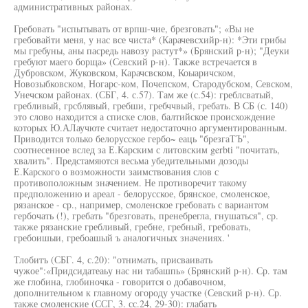
административных районах.
Гребовать "испытывать от врпш-чие, брезговать"; «Вы не
гребовайти меня, у нас все чиста* (Карачевсхийр-н): *Эти грибы
мы гребуны, аны пасредь навозу растут*» (Брянский р-н); "Деуки
гребуют маего борща» (Севский р-н). Также встречается в
Дубровском, Жуковском, Карачсвском, Коыаричском,
Новозыбковском, Ногарс-ком, Почепском, Стародубском, Севском,
Унечском районах. (СБГ, 4. с.57). Там же (с.54): греблсватый,
гребливый, грсблявый, гребши, гребччвый, гребать. В СБ (с. 140)
это слово находится а списке слов, балтийское происхождение
которых Ю.АЛаучюте считает недостаточно аргументированным.
Приводится только белорусское гербо~ еаць "брезгаТЪ",
соотнесенное вслед за Е.Карским с литовским gerbti "почитать,
хвалить". Предстамяются весьма убедительными дозоды
Е.Карского о возможности заимствования слов с
противоположным значением. Не противоречит такому
предположению и ареал - белорусское, брянское, смоленское,
рязанское - ср., например, смоленское гребовать с вариантом
гербочать (!), гребать "брезговать, пренебрегла, гнушаться", ср.
также рязанские гребливый, гребне, гребный, гребовать,
гребоишыи, гребоашый ъ аналогичных значениях. '
Тлобитъ (СБГ. 4, с.20): "отнимать, присваивать
чужое":«Придсидатеаьу нас ни табашпь» (Брянский р-н). Ср. там
же глобина, глобиночка - говорится о добавочном,
дополнительном к главному огороду участке (Севский р-н). Ср.
также смоленские (ССГ, 3. сс.24, 29-30): глабатъ