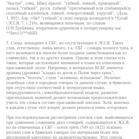
"быстро", слвц. ЫЬку прнлаг. "гибкий, ловкий, проворный",
польск."гибкий", русск. гибкий "пригибаемый или сгибающийся,
способный изгибаться, ловкий, поворотливый, упругий", (Даль,
1, 892). блр. г/бк* "гибкий" в свою очередь возводится к *£уоай
(ЭССЯ, 7, с.216), являющимся типичным, по словам
О.Н.Трубачева, итеративом-дуративом к интересующему нас
*^Ьпо11/*^иЬШ.
5. Слова, вошедшие в СБГ, но отсутствующие в ЭССЯ. Таких
слов, естественно, очень много, т.к. СБГ - словарь полного типа, в
него включаются и многие более поздние заимствования как из
славянских, так и из других языков. Однако в этом списке есть
такие, которые заслуживают внимания в плане их отнесения к
праславянской эпохе. Например, в материалах КСБГ имеются:
драмача (дромача) "кладка из досок и Палок через грязь",
древулить "болтать", гзули "экзамены, испытания". Наличие
подобных слов в народных говорах (в данном случае, в брянских)
при отсутствии соответствий в литературном языке,
непродуктивность словообразовательной модели, развитие
оригинальных значений делают возможным предположительно
учесть эти слова в составе праславянской лексики. Хотя, конечно,
в каждом случае этот вопрос должен решаться очень осторожно.
При последовательном рассмотрении списков слов, выявляющихся
при сравнении словников двух словарей, содержащихся в ЭССЯ,
но не отмеченных в СБГ - почти треть (549 из 1822) исконно
русских слов в брянских говорах (по материалам более чем
миллионной картотеки) не засвидетельствована. Этот список