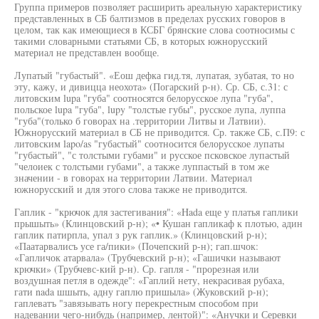
Группа примеров позволяет расширить ареальную характеристику
представленных в СБ балтизмов в пределах русских говоров в
целом, так как имеющиеся в КСБГ брянские слова соотносимы с
такими словарными статьями СБ, в которых южнорусский
материал не представлен вообще.
Лупатый "губастый". «Еош дефка гид.тя, лупатая, зубатая, то но
эту, кажу, и дивицца неохота» (Погарский р-н). Ср. СБ, с.31: с
литовским lupa "губа" соотносятся белорусское лупа "губа",
польское lupa "губа", lupy "толстые губы", русское лупа, луппа
"губа"(только б говорах на .территории Литвы и Латвии).
Южнорусский материал в СБ не приводится. Ср. также СБ, с.П9: с
литовским lapo/as "губастый" соотносится белорусское лупаты
"губастый", "с толстыми губами" и русское псковское лупастый
"челоиек с толстыми губами", а также луппастый в том же
значении - в говорах на территории Латвии. Материал
южнорусский и для этого слова также не приводится.
Гаплик - "крючок для застегивания": «Hada еще у платья гаплики
прышыть» (Клинцовский р-н); «• Кушан гапликаф к плотью, адин
гаплик патирпла, упал з рук гаплик.» (Клинцовский р-н);
«Паатарвалисъ усе га/пики» (Почепский р-н); гап.шчок:
«Гапличок атарвала» (Трубчевский р-н); «Гашички называют
крючки» (Трубчевс-кий р-н). Ср. гапля - "прорезная или
воздушная петля в одежде": «Гаплий нету, некрасивая рубаха,
гати nada шшыть, адну гаплю пришыла» (Жуковский р-н);
гаплеватъ "завязывать ногу перекрестным способом при
надевании чего-нибудь (например, лентой)": «Анучки и Серевки