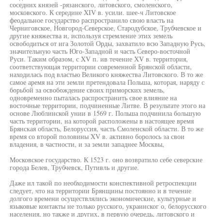
соседних князей -рязанского, литовского, смоленского,
московского. К середине XIV в. усили. шее-ч Литовское
феодальное государство распространило свою власть на
Черниговское, Новгород-Северское, Стародубское, Трубчевское и
другие княжества и, используя стремление этих земель
освободиться от ига Золотой Орды, захватило всю Западную Русь,
значительную часть Юго-Западной и часть Северо-восточной
Руси. Таким образом, с XV п. ив течение XV в. территория,
соответствующая территории современной Брянской области,
находилась под властью Великого княжества Литовского. В то же
самое аремя на эти земли претендовала Польша, которая, наряду с
борьбой за освобождение своих приморских земель,
одновременно пыталась распространить свое влияние на
восточные территории, подчиненные Литве. В результате этого на
основе Люблинской унии в 1569 г. Польша подчинила большую
часть территории, на которой расположены в настоящее время
Брянская область, Белоруссия, часть Смоленской области. В то же
время со второй половины XV в. активно боролось за свои
владения, в частности, и за земли западнее Москвы,
Московское государство. К 1523 г. оно возвратило себе северские
города Белев, Трубчевск, Путивль и другие.
Даже ил такой по необходимости конспективной ретроспекции
следует, что на территории Брянщины постоянно и в течение
долгого времени осуществлялись экономические, культурные и
языковые контакты не только русского, украинског о, белорусского
населения, но также и других, в первую очередь, литовского и