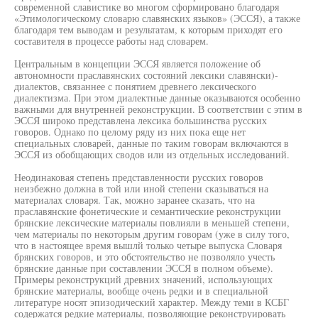
современной славистике во многом сформировано благодаря
«Этимологическому словарю славянских языков» (ЭССЯ), а также
благодаря тем выводам и результатам, к которым приходят его
составителя в процессе работы над словарем.
Центральным в концепции ЭССЯ является положение об
автономности праславянских состояний лексики славянски)-
диалектов, связаннее с понятием древнего лексического
диалектизма. При этом диалектные данные оказываются особенно
важными для внутренней реконструкции. В соответствии с этим в
ЭССЯ широко представлена лексика большинства русских
говоров. Однако по целому ряду из них пока еще нет
специальных словарей, данные по таким говорам включаются в
ЭССЯ из обобщающих сводов или из отдельных исследований.
Неодинаковая степень представленности русских говоров
неизбежно должна в той или иной степени сказываться на
материалах словаря. Так, можно заранее сказать, что на
праславянские фонетические и семантические реконструкции
брянские лексические материалы повлияли в меньшей степени,
чем материалы по некоторым другим говорам (уже в силу того,
что в настоящее время вышлй только четыре выпуска Словаря
брянских говоров, и это обстоятельство не позволяло учесть
брянские данные при составлении ЭССЯ в полном объеме).
Примеры реконструкций древних значений, использующих
брянские материалы, вообще очень редки и в специальной
литературе носят эпизодический характер. Между теми в КСБГ
содержатся редкие материалы, позволяющие реконструировать