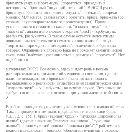
брюзнуть (вариант бруз-нуть) "порэтггься, приходить в
негодность", брюзиый "опухший, отекший". В ЭССЯ русск.
брюзгнуть "болезненно полнеть, опухать", "отекать", вопреки
мнению М.Фасмера, связывается с брюзгать, брюза, брюзжать (со
словами звукоподражательного происхождения). Прямо
устанавливается семантическая связь "издавать звук"—>
"набухать", аналогично словам с корнем *ЬисН - (ср.бухнуть,
разбухать, разбухнуть). В таком случае остается непонятным
довольно самостоятельное в семантическом плане брюзнуть
"портиться, приходить в негодность", отмеченное в брянских
говорах. Обращение к словарю Бака не проясняет семантической
связи типа "набухать, увеличиваться в размерах" "портиться". Нет
подобного и в
материалах ЭССЯ. Возможно, здесь и идет речь в весьма
расширительном понимании об ухудшении состояния, однако
наличие неожиданного брянского значения даст повод к
размышлению о реальности существования семантической связи
"издавать звук" —> "набухать"; во всяком случае, 'Это значение
требует сисипаль-кого разъяснения при устаноалении эгой связи.
3
В работе приводятся уточнения уже имеющихся зтимологий слов.
'Гак, например, в этом шанс представляет интерес слов бршь
(СБГ, 2, с. 15): 1. бршь (вариант бршь) - "мужская широкополая
шляпа" (другие значения; "соломенная шляпа", "суконная
шляпа"), "поля мужской шляпы", "шляпка гриба"," рай земли у
водной поверхности"; брылька "сборчагый рукавчик у рубахи,