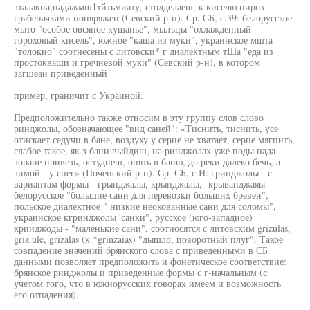
зталакна,надажмш1тйтьмиату, столделаеш, к киселю пирох
грябепачками поняряжен (Севский р-н). Ср. СБ, с.39: белорусское
мыто "особое овсяное кушанье", мылъцы "охлажденный
гороховый кисель", южное "каша из муки", украинское мшта
"толокно" соотнесены с литовски* г диалектным тШа "еда из
простокваши и гречневой муки" (Севский р-н), в котором
загшеан приведенный
пример, граничит с Украиной.
Предположительно также относим в эту группу слов слово
ринджолы, обозначающее "вид саней": «Тиснить, тиснить, усе
отискает седучи в бане, воздуху у серце не хватает, серце мягпить,
слабое такое, як з бани выйдиш, на ринджолах уже поды нада
зоране привезь, остуднеш, опять в баню, до реки далеко бечь, а
зимой - у снег» (Почепский р-н). Ср. СБ, с.И: гринджолы - с
вариантам формы - грынджалы, крынджалы,- крыванджаяы
белорусское "большие сани для перевозки больших бревен",
польское диалектное " низкие неокованные сани для соломы",
украинское кгринджолы 'санки", русское (юго-западное)
крииджоды - "маленькие сани", соотносятся с литовским grizulas,
griz.ule, grizalas (к *grinzaias) "дышло, поворотный плуг". Такое
совпадение значений брянского слова с приведенными в СБ
данными позволяет предположить и фонетическое соответствие:
брянское ринджолы и приведенные формы с г-начальным (с
учетом того, что в южнорусских говорах имеем и возможность
его отпадения).