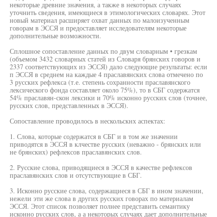
некоторые древние значения, а также в некоторых случаях
уточнить сведения, имеющиеся в этимологических словарях. Этот
новый материал расширяет охват данных по малоизученным
говорам в ЭССЯ и предоставляет исследователям некоторые
дополнительные возможности.
Сплошное сопоставление данных по двум словарным • грезкам
(объемом 3432 словарных статей из Словаря брянских говоров и
2337 соответствующих из ЭССЯ) дало следующие результаты: если
п ЭССЯ в среднем на каждые 4 праславянских слова отмечено по
3 русских рефлекса (т.е. степень сохранности праславянского
лексического фонда составляет около 75%), то в СБГ содержатся
54% праславян-скон лексики и 70% исконно русских слов (точнее,
русских слов, представленных в ЭССЯ).
Сопоставление проводилось в нескольскнх аспектах:
1. Слова, которые содержатся в СБГ и в том же значении
приводятся в ЭССЯ в клчестве русских (неважно - брянских или
не брянских) рефлексов праславянских слов.
2. Русские слова, приводящиеся в ЭССЯ в качестве рефлексов
праславянских слов и отсутствующие в СБГ.
3. Исконно русские слова, содержащиеся в СБГ в ином значении,
нежели эти же слова в других русских говорах по материалам
ЭССЯ. Этот список позволяет полнее представить семантику
исконно русских слов, а а некоторых случаях дает дополнительные