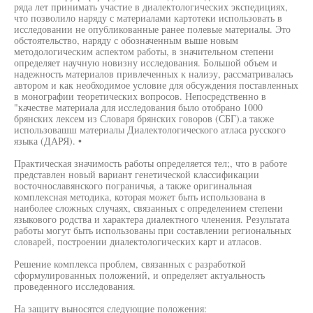
ряда лет принимать участие в диалектологических экспедициях,
что позволило наряду с материалами картотеки использовать в
исследовании не опубликованные ранее полевые материалы. Это
обстоятельство, наряду с обозначенным выше новым
методологическим аспектом работы, в значительном степени
определяет научную новизну исследования. Большой объем и
надежность материалов привлеченных к налиэу, рассматривалась
автором и как необходимое условие для обсуждения поставленных
в монографии теоретических вопросов. Непосредственно в
"качестве материала для исследования было отобрано 1000
брянских лексем из Словаря брянских говоров (СБГ).а также
использовашш материалы Диалектологического атласа русского
языка (ДАРЯ). •
Практическая значимость работы определяется тел;, что в работе
представлен новый вариант генетической классификации
восточнославянского пограничья, а также оригинальная
комплексная методика, которая может быть использована в
наиболее сложных случаях, связанных с определением степени
языкового родства и характера диалектного членения. Результата
работы могут быть использованы при составлении региональных
словарей, построении диалектологических карт и атласов.
Решение комплекса проблем, связанных с разработкой
сформулированных положений, и определяет актуальность
проведенного исследования.
На защиту выносятся следующие положения: