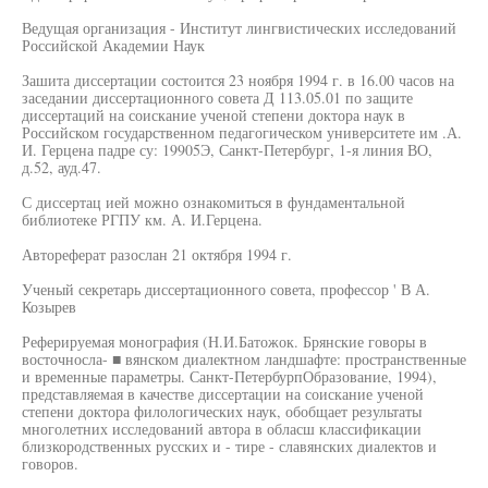
Ведущая организация - Институт лингвистических исследований
Российской Академии Наук
Зашита диссертации состоится 23 ноября 1994 г. в 16.00 часов на
заседании диссертационного совета Д 113.05.01 по защите
диссертаций на соискание ученой степени доктора наук в
Российском государственном педагогическом университете им .А.
И. Герцена падре су: 19905Э, Санкт-Петербург, 1-я линия ВО,
д.52, ауд.47.
С диссертац ией можно ознакомиться в фундаментальной
библиотеке РГПУ км. А. И.Герцена.
Автореферат разослан 21 октября 1994 г.
Ученый секретарь диссертационного совета, профессор ' В А.
Козырев
Реферируемая монография (Н.И.Батожок. Брянские говоры в
восточносла- ■ вянском диалектном ландшафте: пространственные
и временные параметры. Санкт-ПетербурпОбразование, 1994),
представляемая в качестве диссертации на соискание ученой
степени доктора филологических наук, обобщает результаты
многолетних исследований автора в обласш классификации
близкородственных русских и - тире - славянских диалектов и
говоров.