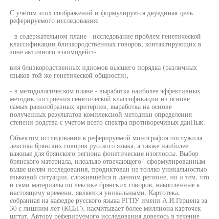
С учетом этих соображений и формулируется двуединая цель
реферируемого исследования:
- в содержательном плане - исследование проблем генетической
классификации близкородственных говоров, контактирующих в
зоне активного взаимодейст-
вия близкородственных идиомов высшего порядка (различных
языков той же генетической общности),
- в методологическом плане - выработка наиболее эффективных
методик построения генетической классификации нз основе
самых разнообразных критериев, выработка на основе
полученных результатов комплексной методики определения
степени родства с учетом всего спектра противоречивых данНык.
Объектом исследования в реферируемой монография послужила
лексика брянских говоров русского языка, а также наиболее
важные для брянского региона фонетические изоглоссы. Выбор
брянского материала, нлеалыю отвечающего ' сформулированным
выше целям исследования, продиктован не толлко уникальностью
языковой ситуации, сложившейся п данном регионе, но и тем, что
и сами материалы по лексике брянских говоров, накопленные к
настоящему времени, являются уникальными. Картотека,
собранная на кафедре русского языка РГПУ имени А.И.Герцена за
30 с лишним лет (КСБГ), насчитывает более миллиона карточек-
шгтат. Автору реферируемого исследования довелось в течение