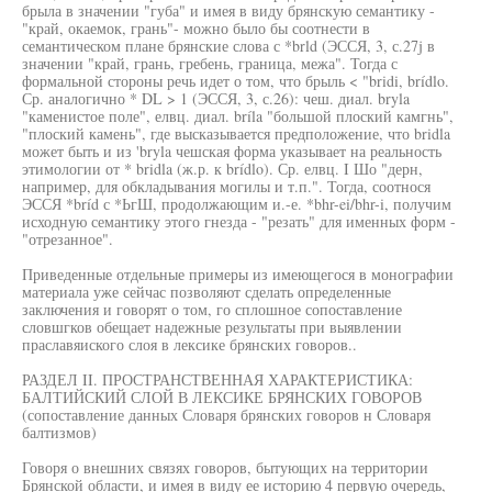
брыла в значении "губа" и имея в виду брянскую семантику -
"край, окаемок, грань"- можно было бы соотнести в
семантическом плане брянские слова с *brld (ЭССЯ, 3, с.27j в
значении "край, грань, гребень, граница, межа". Тогда с
формальной стороны речь идет о том, что брыль < "bridi, brídlo.
Ср. аналогично * DL > 1 (ЭССЯ, 3, с.26): чеш. диал. bryla
"каменистое поле", елвц. диал. bríla "большой плоский камгнь",
"плоский камень", где высказывается предположение, что bridla
может быть и из 'bryla чешская форма указывает на реальность
этимологии от * bridla (ж.р. к brídlo). Ср. елвц. I Шо "дерн,
например, для обкладывания могилы и т.п.". Тогда, соотнося
ЭССЯ *bríd с *ЬгШ, продолжающим и.-е. *bhr-ei/bhr-i, получим
исходную семантику этого гнезда - "резать" для именных форм -
"отрезанное".
Приведенные отдельные примеры из имеющегося в монографии
материала уже сейчас позволяют сделать определенные
заключения и говорят о том, го сплошное сопоставление
словшгков обещает надежные результаты при выявлении
праславяиского слоя в лексике брянских говоров..
РАЗДЕЛ II. ПРОСТРАНСТВЕННАЯ ХАРАКТЕРИСТИКА:
БАЛТИЙСКИЙ СЛОЙ В ЛЕКСИКЕ БРЯНСКИХ ГОВОРОВ
(сопоставление данных Словаря брянских говоров н Словаря
балтизмов)
Говоря о внешних связях говоров, бытующих на территории
Брянской области, и имея в виду ее историю 4 первую очередь,