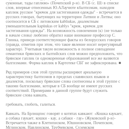
суконные, тады гаплюю» (Почепский р-н). В СБ (с. Ш) в списке
слов, впервые отнесенных Ю.АЛаучюте кбалтизмам, находим
каплюк русское "крючок для застегивания одежды" - встречается в
русских говорах, бытующих на территории Латвии и Литвы; оно
соотносится в СБ с литовским kabliukas, диалектным
уменьшительным kapüukas от kablys "крюк, крючок для
застегивания одежды". На возможность озвончения (к) (не только
в начале слова) любезно обратил наше внимание профессор С.
Глинка, приведя соответствующие факты из белорусских говоров
(правда, отметив при этом, что такое явление носит нерегулярный
характер). Учитывая такую возможность и полное совпадение
семантики брянских и балтийских слов можно предположить, что
брянское гаплик (и однокоренные образования4 все же яаляются
балгизмами. Форма каплик в Картотеке СБГ не зафиксирована. ■
Ряд примеров слов этой группы расширяют ареальную
характеристику балтизмов в пределах славянских языков и
диалектов, поскольку брянские слова соотнесены в этой группе с
такими балгизмами, которые в СБ вообще не имеют русских
соответствий. Примерами в данной группе будут служить
брянские слова кавкать,
гребовать, глоботь, галиться.
Кавкать. На Брлнщпнс говорят о котятах кавкают: «Кошка каукает,
а собака гаукает, кошки - кау, а сабаки - гау» (Жуковский р-н)-
Встречается также в Клетнписком, Юшниовском, Почепском,
Мглинском, Навлинском, Трубчевском, Суземском