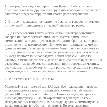
1. Говоры, бытующие на территории Брянской области, явно
противопоставлены другим южнорусским говорами й составляют
единство в пределах территории своего распространения.
2. Внутреннее диалектное членение брянских говоров отличается
от членений, приводимых в научной литературе ранее.
3. Для исследования'генетических езязей близкородственных
говоров наиболее эффективным оказывается применение
комплексной методики, учитывающей разнообразные критерии,
втом числе и статистические. При этом принципиально, что ни
один из частных критериев не может быть признан главным уже
потому, что получаемые с помощью разных методик результаты
никогда полностью не совпадают. Таким образом, наиболее
важным в методологическом аспекте оказываются теоретически но
разработанные проблемы согласования противоречивых частных
результатов, т.е. проблемы синтеза разрозненных данных в рамках
общей модели, отражающей генетические связи региона.
СТРУКТУРА И ОБЪЕМ РАБОТЫ
Монография занимает объем 13,7 л.л. Все положения и выводы
иллюстрируются картами, графиками, схемами и таблицами
(более 140 рисунков и 30 таблиц). Основные идеи, материал и
выведал диссертации нашли отражение в докладах на грех
международных конференциях л международном симпозиуме, а
также отражены в публикациях автора. По теме диссертации