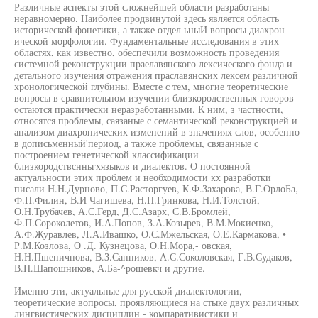
Различные аспекты этой сложнейшей области разработаны
неравномерно. Наиболее продвинутой здесь является область
исторической фонетики, а также отдел ьныИ вопросы диахрон
ической морфологии. Фундаментальные исследования в этих
областях, как известно, обеспечили возможность проведения
системной реконструкции праелавянского лексического фонда и
детального изучения отражения праславянских лексем различной
хронологической глубины. Вместе с тем, многие теоретические
вопросы в сравнительном изучении близкородственных говоров
остаются практически неразработанными. К ним, з частности,
относятся проблемы, саязаные с семантической реконструкцией и
анализом диахронических изменений в значениях слов, особенно
в дописьменный'период, а также проблемы, связанные с
построением генетической классификации
близкородствснньгхязыков и диалектов. О постоянной
актуальности этих проблем и необходимости кх разработки
писали Н.Н.Дурново, П.С.Расторгуев, К.Ф.Захарова, В.Г.ОрлоБа,
Ф.П.Филин, В.И Чагишева, Н.П.Гринкова, Н.И.Толстой,
О.Н.Трубачев, А.С.Герд, Д.С.Азарх, С.В.Бромлей,
Ф.П.Сороколетов, И.А.Попов, З.А.Козырев, В.М.Мокиенко,
А.Ф.Журавлев, Л.А.Ивашко, О.С.Мжельская, О.Е.Кармакова, •
Р.М.Козлова, О .Д. Кузнецова, О.Н.Мора,- овская,
Н.Н.Пшеничнова, В.З.Санников, А.С.Соколовская, Г.В.Судаков,
В.Н.Шапошников, А.Ба-^рошевкч и другие.
Именно эти, актуальные для русской диалектологии,
теоретические вопросы, проявляющиеся на стыке двух различных
лингвистических дисциплин - компаративистики и