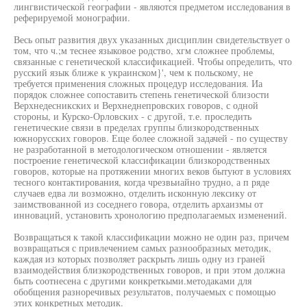
лингвистической географии - являются предметом исследования в
реферируемой монографии.
Весь опыт развития двух указанных дисциплин свидетельствует о
том, что ч.;м теснее языковое родство, хгм сложнее проблемы,
связанные с генетической классификацией. Чтобы определить, что
русский язык ближе к украинском}', чем к польскому, не
требуется применения сложных процедур исследования. Иа
порядок сложнее сопоставить степень генетической близости
Верхнедесникских и Верхнеднепровских говоров, с одной
стороны, и Курско-Орловских - с другой, т.е. проследить
генетические связи в пределах группы близкородственных
южнорусских говоров. Еще более сложной задачей - по существу
не разработанной в методологическом отношении - является
построение генетической классификации близкородственных
говоров, которые на протяжении многих веков бытуют в условиях
тесного контактирования, когда чрезвьиайно трудно, а п ряде
случаев едва ли возможно, отделить исконную лексику от
заимствованной из соседнего говора, отделить архаизмы от
инноваций, установить хронологию предполагаемых изменений.
Возвращаться к такой классификации можно не один раз, причем
возвращаться с привлечением самых разнообразных методик,
каждая из которых позволяет раскрыть лишь одну из граней
взаимодействия близкородственных говоров, и при этом должна
быть соотнесена с другими конкреткыми.методаками для
обобщения разноречивых результатов, получаемых с помощью
этих конкретных методик.