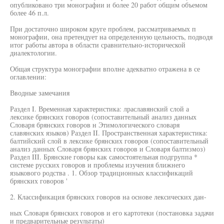
опубликовано три монографии и более 20 работ общим объемом
более 46 п.л.
При достаточно широком круге проблем, рассматриваемых п
монографии, она претендует на определенную цельность, подводя
итог работы автора в области сравнительно-исторической
диалектологии.
Общая структура монографии вполне адекватно отражена в се
оглавлении:
Вводные замечания
Раздел I. Временная характеристика: лраславянский слой а
лексике брянских говоров (сопоставительный анализ данных
Словаря брянских говоров н Этимологического словаря
славянских языков) Раздел II. Пространственная характеристика:
балтийский слой в лексике брянских говоров (сопоставительный
анализ данных Словаря брянских говоров и Словаря балтизмоз)
Раздел III. Брянские говоры как самостоятельная подгруппа *
системе русских говоров и проблемы изучения ближнего
языкового родства . 1. Обзор традиционных классификаций
брянских говоров '
2. Классификация брянских говоров на основе лексических дан-
ных Словаря брянских говоров и его картотеки (постановка задачи
и предварительные результаты)