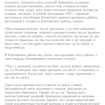
польского. Основную массу жителей Брянщины состашшет
исконно русское население, вместе стем, сложная история
остааила свои следы: здесь живут потомки украинцев, белорусов,
поляков, литовцев. В зимней экспедиции 1985 г. коренная
жительница села Балыки Почепского административного района,
рассказывая о соседях из Клетнянского района, сказала:
«Ины зовуцца москали, так их прозванье; у их свои завидёнки,
пучки носют суконные, широкого раскроя полыпа, мы их дразним
москали, а ани нас кацапы, а мы ить не кацапы, мы хохлы, не, мы
только не украинцы, не, мы под шляхтой, вон и лес панский, и
мыза пана, а на том древе паненка повесилась; да не сейчас, а
когда-некогда».
В Клетнякском районе мы узнали, как население этого района, в
свою очередь, квалифицирует почепских соседей:
*Унас, у москалей, куплёного не було, носили рубахи саморучные,
ну, а в Почепском тоже люди зделъные, усё могут: и вышивать, и
прицениваться. Хохлы они: зовут свинью - паца, украинское, у
нас так не зовут».
Такого рода примеры могут навести на мысль о некой
беспорядочной смеси населения и говоров, бытующих на
территории Брянщины. Однако это не так. Прежде всего
лингвистический ландшафт Брянщины определяется говорами
исконно русского населения, причем, эти говоры представляют
собой исключительно богатый материал в плане изучения русской