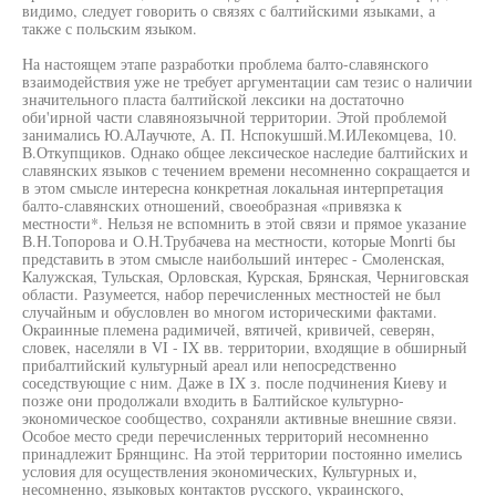
видимо, следует говорить о связях с балтийскими языками, а
также с польским языком.
На настоящем этапе разработки проблема балто-славянского
взаимодействия уже не требует аргументации сам тезис о наличии
значительного пласта балтийской лексики на достаточно
оби'ирной части славяноязычной территории. Этой проблемой
занимались Ю.АЛаучюте, А. П. Нспокушшй.М.ИЛекомцева, 10.
В.Откупщиков. Однако общее лексическое наследие балтийских и
славянских языков с течением времени несомненно сокращается и
в этом смысле интересна конкретная локальная интерпретация
балто-славянских отношений, своеобразная «привязка к
местности*. Нельзя не вспомнить в этой связи и прямое указание
В.Н.Топорова и О.Н.Трубачева на местности, которые Monrti бы
представить в этом смысле наибольший интерес - Смоленская,
Калужская, Тульская, Орловская, Курская, Брянская, Черниговская
области. Разумеется, набор перечисленных местностей не был
случайным и обусловлен во многом историческими фактами.
Окраинные племена радимичей, вятичей, кривичей, северян,
словек, населяли в VI - IX вв. территории, входящие в обширный
прибалтийский культурный ареал или непосредственно
соседствующие с ним. Даже в IX з. после подчинения Киеву и
позже они продолжали входить в Балтийское культурно-
экономическое сообщество, сохраняли активные внешние связи.
Особое место среди перечисленных территорий несомненно
принадлежит Брянщинс. На этой территории постоянно имелись
условия для осуществления экономических, Культурных и,
несомненно, языковых контактов русского, украинского,