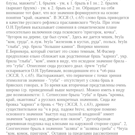
блузы, манжета"; I, брылек - ум, к 1. брыль в I зн.; 2. брылек
(вариант брулек) - ум. к 2. брьиь ьо 2 зн. Обращает на себя
внимание тот факт, что все значения формируются на основе
понятия "край, окаемок". В ЭССЯ (3, с.65) слово бршь приводится
в качестве русского рефлекса праславяиского *bryla. При этом
О.Н.Трубачев высказывает сомнения в семантическом плане
относительно включения сюда псковского 'пригорок, кочка",
"бугорок на дереве, где был сучок", Здесь же дается чешек, bryla
"ком, груда", н.луж. bryla "железняк в кустах, руда", польск. bryln
"глыба", укр. брила "большие камни". Вопреки мнению
Е.Бернекера, который считает это слово темным, М.Фасмер
предположи ельно сближает как родственные бршь "карниз", укр.
брила "глыба", "ком", имея в виду, что исходное значение брила -
это "губа". Отнесение сюда русского диал. ópww "губа"
оспаривается О.Н.Трубачеаым, возводившим его к *о6-рша
(ЭССЯ, 3, с.65). Настораживает, что первичное с точки зрения
этимологов значение - "губа" - отсутствует у слова бршь в
брянских говорах, в То время как вторичные представлены очень
широко (ср. приведенный выше материал). Можно иметь в виду
две возможнекгги: 1. Сотнессние брыла "губа" и брьиь "кромка,
край, окантовка" а русских конкретных значениях. Сюда же
бровка "карниз" и бровь < *bry (ЭССЯ, 3, с.63), древнее
существительное на "ч в род. падеже breve, которое помимо
основного значения "выступ над глазной впадиной" имеет
значения "карниз над дяерью или окном", "дугообразная
деревянная подушка над клюзами на наружной стороне судна". 2,
Соогнесение брыль в значении "шляпа" и "шляпка гриба" с *bryia
"ком, комок, пригорок". Оставив за пределами рассмотрения