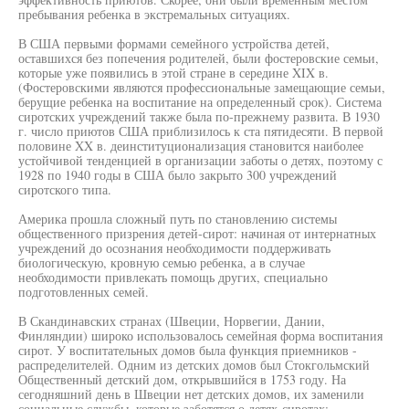
пребывания ребенка в экстремальных ситуациях.
В США первыми формами семейного устройства детей,
оставшихся без попечения родителей, были фостеровские семьи,
которые уже появились в этой стране в середине XIX в.
(Фостеровскими являются профессиональные замещающие семьи,
берущие ребенка на воспитание на определенный срок). Система
сиротских учреждений также была по-прежнему развита. В 1930
г. число приютов США приблизилось к ста пятидесяти. В первой
половине XX в. деинституционализация становится наиболее
устойчивой тенденцией в организации заботы о детях, поэтому с
1928 по 1940 годы в США было закрыто 300 учреждений
сиротского типа.
Америка прошла сложный путь по становлению системы
общественного призрения детей-сирот: начиная от интернатных
учреждений до осознания необходимости поддерживать
биологическую, кровную семью ребенка, а в случае
необходимости привлекать помощь других, специально
подготовленных семей.
В Скандинавских странах (Швеции, Норвегии, Дании,
Финляндии) широко использовалось семейная форма воспитания
сирот. У воспитательных домов была функция приемников -
распределителей. Одним из детских домов был Стокгольмский
Общественный детский дом, открывшийся в 1753 году. На
сегодняшний день в Швеции нет детских домов, их заменили
социальные службы, которые заботятся о детях-сиротах: