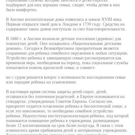
подбирают для них хорошие семьи, следят, чтобы детям в них
было комфортно.
В Англии воспитательные дома появились в начале XVIII века.
Первым открылся такой дом в Лондоне в 1739 году. Средства на
содержание таких домов поступали за счет благотворительности.
В 1880 г. в Англии возникли детские поселения (деревни) для
покинутых детей. Они назывались «Национальными детскими
домами». Сегодня в Великобритании приоритетным является
сохранение для ребенка семейного окружения в любых ситуациях.
Устройство ребенка в замещающую семью рассматривается как
временная мера, необходимая на период, пока социальные службы
попытаются помочь кризисной семье, и совмест-
но с судом решается вопрос о возможности воссоединения семьи
или передаче ребенка на усыновление.
В настоящее время система защиты детей-сирот, детей,
оставшихся без попечения родителей, в Европе основывается на
стандартах, утвержденных Советом Европы. Согласно им,
приоритет отдается оставлению ребенка в биологической семье, а
если это невозможно, то необходимо семейное устройство
ребенка. Недопустима институционализация ребенка, под которой
понимается помещение ребенка в учреждения, размещающие
более 12 воспитанников на срок более полугода. В связи с этим
изменилось время пребывания детей в интернатных учреждениях.
Такие изменения были связаны с тем, что научно было