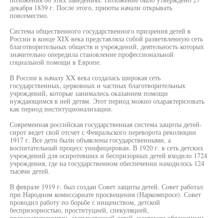
декабря 1839 г. После этого, приюты начали открывать
повсеместно.
Система общественного государственного призрения детей в
России в конце XIX века представляла собой разветвленную сеть
благотворительных обществ и учреждений, деятельность которых
значительно опередила становление профессиональной
социальной помощи в Европе.
В России к началу XX века создалась широкая сеть
государственных, церковных и частных благотворительных
учреждений, которые занимались оказанием помощи
нуждающимся в ней детям. Этот период можно охарактеризовать
как период институционализации.
Современная российская государственная система защиты детей-
сирот ведет свой отсчет с Февральского переворота революции
1917 г. Все дети были объявлены государственными, а
воспитательный процесс унифицирован. В 1920 г. в сеть детских
учреждений для осиротевших и беспризорных детей входило 1724
учреждения, где на государственном обеспечении находилось 124
тысячи детей.
В феврале 1919 г. был создан Совет защиты детей. Совет работал
при Народном комиссариате просвещения (Наркомпросе). Совет
проводил работу по борьбе с нищенством, детской
беспризорностью, проституцией, спекуляцией,
правонарушениями, эксплуатацией детей, жестоким обращением