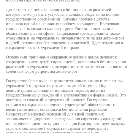
Дети-сироты и дети, оставшиеся без попечения родителей,
которые не могут быть устроены в семью, находятся на полном
государственном обеспечении. Сегодня проблема детства
признана одной из основных проблем государства. Настоящая
социально-экономическая ситуация в России влияет на все
области социальной сферы. Социальные трансформации также
отразились и на учреждениях интернатного типа для детей-сирот
и детей, оставшихся без попечения родителей. Идет тенденция к
сокращению таких учреждений в стране.
Основными причинами сокращения детских домов являются:
сокращение числа детей-сирот и детей, оставшихся без попечения
родителей, в учреждениях интернатного типа, в связи с развитием
семейных форм устройства детей-сирот.
Государство берет курс на деинституционализацию интернатных
учреждений и стремится устраивать детей в семьи. Под
деинституционали-зацией понимают перевод детей из
государственных учреждений в альтернативные формы семей. Это
достаточно сложный и трудоемкий процесс. Государство
стремится сократить количество учреждений общественного
воспитания детей, оставшихся без попечения родителей.
Существует несколько оснований для такой политики:
экономическое (дороговизна содержания сиротских учреждений,
политическое (деинституционализация благоприятствует имиджу
страны), социальное (государство стремится перестроить
социальную политику в направлении оптимизации