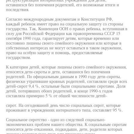
оставшихся без попечения родителей, его возможные итоги и
последствия.
Согласно международным документам и Конституции РФ,
каждый ребенок имеет право на социальную защиту со стороны
государства. Так, Конвенция ООН о правах ребенка, вступившая в
силу для Российской Федерации как правопреемника СССР 15
сентября 1990 года, гарантирует детям, которые временно или
постоянно лишены своего семейного окружения или которые в
собственных интересах не могут оставаться в таком окружении,
право на особую защиту и помощь, предоставляемые
государством.
К категории детей, которые лишены своего семейного окружения,
относятся дети-сироты и дети, оставшиеся без попечения
родителей. По официальным данным в 1990 году дети-сироты,
физически утратившие кровных родителей, составляли среди всех
детей-сирот 9,4 %, остальные были социальными сиротами. Доля
детей, потерявших обоих родителей, в конце 1990-х годов
составляла примерно 5 % от обшей численности детей-
сирот. На сегодняшний день число социальных сирот, которые
проживают в учреждениях интернатного типа, составляет 95 %.
Социальное сиротство - одно из следствий социально-
экономических проблем нашего общества. К социальным сиротам
относятся дети-отказники, подкидыши, дети, родители которых
лишены родительских прав или признаны судом