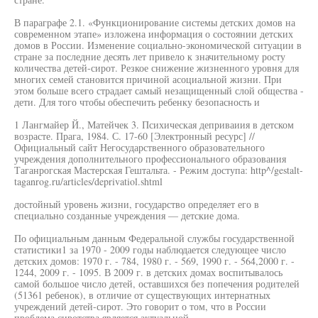
В параграфе 2.1. «Функционирование системы детских домов на
современном этапе» изложена информация о состоянии детских
домов в России. Изменение социально-экономической ситуации в
стране за последние десять лет привело к значительному росту
количества детей-сирот. Резкое снижение жизненного уровня для
многих семей становится причиной асоциальной жизни. При
этом больше всего страдает самый незащищенный слой общества -
дети. Для того чтобы обеспечить ребенку безопасность и
1 Лангмайер Й., Матейчек 3. Психическая деприваиия в детском
возрасте. Прага, 1984. С. 17-60 [Электронный ресурс] //
Официальный сайт Негосударственного образовательного
учреждения дополнительного профессионального образования
Таганрогская Мастерская Гештальта. - Режим доступа: http^/gestalt-
taganrog.ru/articles/deprivatiol.shtml
достойный уровень жизни, государство определяет его в
специально созданные учреждения — детские дома.
По официальным данным Федеральной службы государственной
статистики1 за 1970 - 2009 годы наблюдается следующее число
детских домов: 1970 г. - 784, 1980 г. - 569, 1990 г. - 564,2000 г. -
1244, 2009 г. - 1095. В 2009 г. в детских домах воспитывалось
самой большое число детей, оставшихся без попечения родителей
(51361 ребенок), в отличие от существующих интернатных
учреждений детей-сирот. Это говорит о том, что в России
проблема сиротства является актуальной.