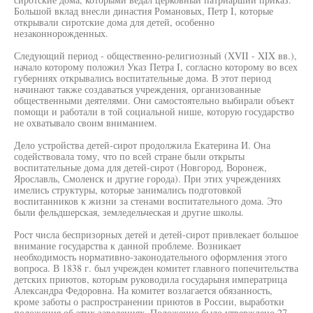
Большой вклад внесли династия Романовых, Петр I, которые
открывали сиротские дома для детей, особенно
незаконнорожденных.
Следующий период - общественно-религиозный (XVII - XIX вв.),
начало которому положил Указ Петра I, согласно которому во всех
губерниях открывались воспитательные дома. В этот период
начинают также создаваться учреждения, организованные
общественными деятелями. Они самостоятельно выбирали объект
помощи и работали в той социальной нише, которую государство
не охватывало своим вниманием.
Дело устройства детей-сирот продолжила Екатерина И. Она
содействовала тому, что по всей стране были открыты
воспитательные дома для детей-сирот (Новгород, Воронеж,
Ярославль, Смоленск и другие города). При этих учреждениях
имелись структуры, которые занимались подготовкой
воспитанников к жизни за стенами воспитательного дома. Это
были фельдшерская, земледельческая и другие школы.
Рост числа беспризорных детей и детей-сирот привлекает большое
внимание государства к данной проблеме. Возникает
необходимость нормативно-законодательного оформления этого
вопроса. В 1838 г. был учрежден комитет главного попечительства
детских приютов, которым руководила государыня императрица
Александра Федоровна. На комитет возлагается обязанность,
кроме заботы о распространении приютов в России, выработки
положения об этих заведениях. Положение было утверждено 27