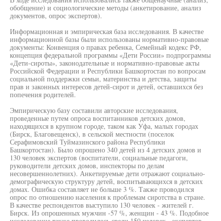
обобщение) и социологические методы (анкетирование, анализ
документов, опрос экспертов).
Информационная и эмпирическая база исследования. В качестве
информационной базы были использованы нормативно-правовые
документы: Конвенция о правах ребенка, Семейный кодекс РФ,
концепция федеральной программы «Дети России» подпрограммы
«Дети-сироты», законодательные и нормативно-правовые акты
Российской Федерации и Республики Башкортостан по вопросам
социальной поддержки семьи, материнства и детства, защиты
прав и законных интересов детей-сирот и детей, оставшихся без
попечения родителей.
Эмпирическую базу составили авторские исследования,
проведенные путем опроса воспитанников детских домов,
находящихся в крупном городе, таком как Уфа, малых городах
(Бирск, Благовещенск), в сельской местности (поселок
Серафимовский Туймазинского района Республики
Башкортостан). Было опрошено 340 детей из 4 детских домов и
130 человек экспертов (воспитатели, социальные педагоги,
руководители детских домов, инспекторы по делам
несовершеннолетних). Анкетируемые дети отражают социально-
демографическую структуру детей, воспитывающихся в детских
домах. Ошибка составляет не больше 3 %. Также проводился
опрос по отношению населения к проблемам сиротства в стране.
В качестве респондентов выступило 130 человек - жителей г.
Бирск. Из опрошенных мужчин -57 %, женщин - 43 %. Подобное
исследование также проводилось среди 150 человек - экспертов-