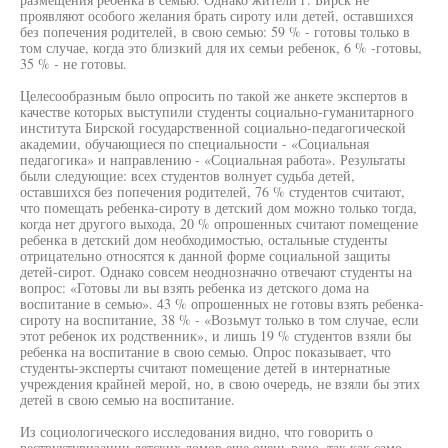
проявляют особого желания брать сироту или детей, оставшихся
без попечения родителей, в свою семью: 59 % - готовы только в
том случае, когда это близкий для их семьи ребенок, 6 % -готовы,
35 % - не готовы.
Целесообразным было опросить по такой же анкете экспертов в
качестве которых выступили студенты социально-гуманитарного
института Бирской государственной социально-педагогической
академии, обучающиеся по специальности - «Социальная
педагогика» и направлению - «Социальная работа». Результаты
были следующие: всех студентов волнует судьба детей,
оставшихся без попечения родителей, 76 % студентов считают,
что помещать ребенка-сироту в детский дом можно только тогда,
когда нет другого выхода, 20 % опрошенных считают помещение
ребенка в детский дом необходимостью, остальные студенты
отрицательно относятся к данной форме социальной защиты
детей-сирот. Однако совсем неоднозначно отвечают студенты на
вопрос: «Готовы ли вы взять ребенка из детского дома на
воспитание в семью». 43 % опрошенных не готовы взять ребенка-
сироту на воспитание, 38 % - «Возьмут только в том случае, если
этот ребенок их родственник», и лишь 19 % студентов взяли бы
ребенка на воспитание в свою семью. Опрос показывает, что
студенты-эксперты считают помещение детей в интернатные
учреждения крайней мерой, но, в свою очередь, не взяли бы этих
детей в свою семью на воспитание.
Из социологического исследования видно, что говорить о
реструктуризации детских домов еще очень рано, так как само