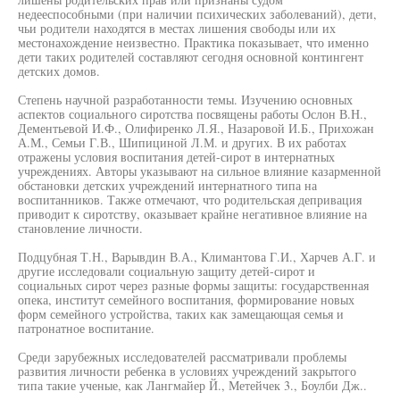
недееспособными (при наличии психических заболеваний), дети,
чьи родители находятся в местах лишения свободы или их
местонахождение неизвестно. Практика показывает, что именно
дети таких родителей составляют сегодня основной контингент
детских домов.
Степень научной разработанности темы. Изучению основных
аспектов социального сиротства посвящены работы Ослон В.Н.,
Дементьевой И.Ф., Олифиренко Л.Я., Назаровой И.Б., Прихожан
А.М., Семьи Г.В., Шипициной Л.М. и других. В их работах
отражены условия воспитания детей-сирот в интернатных
учреждениях. Авторы указывают на сильное влияние казарменной
обстановки детских учреждений интернатного типа на
воспитанников. Также отмечают, что родительская депривация
приводит к сиротству, оказывает крайне негативное влияние на
становление личности.
Подцубная Т.Н., Варывдин В.А., Климантова Г.И., Харчев А.Г. и
другие исследовали социальную защиту детей-сирот и
социальных сирот через разные формы защиты: государственная
опека, институт семейного воспитания, формирование новых
форм семейного устройства, таких как замещающая семья и
патронатное воспитание.
Среди зарубежных исследователей рассматривали проблемы
развития личности ребенка в условиях учреждений закрытого
типа такие ученые, как Лангмайер Й., Метейчек 3., Боулби Дж..