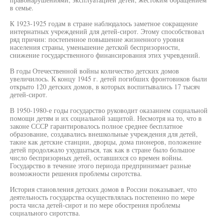
в семье.
К 1923-1925 годам в стране наблюдалось заметное сокращение
интернатных учреждений для детей-сирот. Этому способствовал
ряд причин: постепенное повышение жизненного уровня
населения страны, уменьшение детской беспризорности,
снижение государственного финансирования этих учревдений.
В годы Отечественной войны количество детских домов
увеличилось. К концу 1945 г. детей погибших фронтовиков были
открыто 120 детских домов, в которых воспитывались 17 тысяч
детей-сирот.
В 1950-1980-е годы государство руководит оказанием социальной
помощи детям и их социальной защитой. Несмотря на то, что в
законе СССР гарантировалось полное среднее бесплатное
образование, создавались внешкольные учреждения для детей,
такие как детские станции, дворцы, дома пионеров, положение
детей продолжало ухудшаться, так как в стране было большое
число беспризорных детей, оставшихся со времен войны.
Государство в течение этого периода предпринимает разные
возможности решения проблемы сиротства.
История становления детских домов в России показывает, что
деятельность государства осуществлялась постепенно по мере
роста числа детей-сирот и по мере обострения проблемы
социального сиротства.