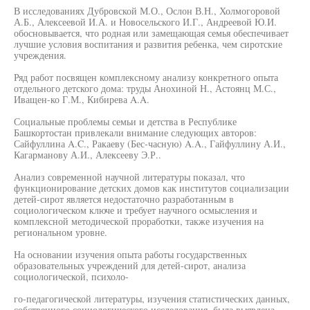
В исследованиях Дубровской М.О., Ослон В.Н., Холмогоровой
А.Б., Алексеевой И.А. и Новосельского И.Г., Андреевой Ю.И.
обосновывается, что родная или замещающая семья обеспечивает
лучшие условия воспитания и развития ребенка, чем сиротские
учреждения.
Ряд работ посвящен комплексному анализу конкретного опыта
отдельного детского дома: труды Анохиной Н., Астоянц М.С.,
Иващен-ко Г.М., Кибирева A.A.
Социальные проблемы семьи и детства в Республике
Башкортостан привлекали внимание следующих авторов:
Сайфуллина A.C., Ракаеву (Бес-часную) A.A., Гайфуллину А.И.,
Кагарманову А.И., Алексееву Э.Р..
Анализ современной научной литературы показал, что
функционирование детских домов как институтов социализации
детей-сирот является недостаточно разработанным в
социологическом ключе и требует научного осмысления и
комплексной методической проработки, также изучения на
региональном уровне.
На основании изучения опыта работы государственных
образовательных учреждений для детей-сирот, анализа
социологической, психоло-
го-педагогической литературы, изучения статистических данных,
собственного социологического исследования, была выявлена