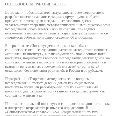
ОСНОВНОЕ СОДЕРЖАНИЕ РАБОТЫ
Во Введении обосновывается актуальность, отмечается степень
разработанности темы диссертации, формулируются объект,
предмет, гипотеза, цели и задачи исследования, даётся
характеристика теоретико-методологической и эмпирической базы
исследования, обозначается научная новизна, приводятся
положения, выносимые на защиту, характеризуется практическая
значимость работы, приводятся сведения об апробации.
В первой главе «Институт детских домов как объект
социологического исследования» дается характеристика понятия
«социальный институт», анализируются признаки социального
института, поднимаются вопросы исследования детских домов как
социального института, рассматривается история становления и
развития интернатных учреждений для детей-сирот и детей,
оставшихся без попечения родителей, в России и за рубежом.
Параграф 1.1. «Теоретико-методологические вопросы
исследования института детских домов как социального
института» посвящен рассмотрению понятия «социальный
институт», дается характеристика института детских домов как
социального института.
Понятие «социальный институт» в социологии неоднозначно, т.к.
в литературе встречаются разные его определения. В
«Социологическом справочнике»1 «социальный институт»
определяется как форма закрепления и способ осуществления