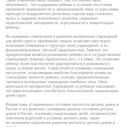
обосновано1., что содержание ребенка в условиях отсутствия
единичной привязанности и эмоциональной связи со взрослыми,
приводит к недоразвитию различных отделов коры головного
мозга, к задержке психического развития, социально-
педагогической запущенности, агрессивности и невротизации
ребенка.
Исследование становления и развития интернатных учреждений
для детей-сирот в зарубежных странах позволяет проследить
возникшие изменения в структуре таких учреждений, в их
функционировании, типовой характеристике. Заметно, что
приоритетным является размещение ребенка не в государственных
учреждениях (каковых практически нет), а в семье. Это позволяет
ребенку более благополучно адаптироваться и развиваться в
новых условиях жизни. Семья остается основным социальным
институтом, позволяющим наиболее благоприятно влиять на
становление личности ребенка, поэтому предпочтительным
считаются интернатные учреждения семейного типа. Опыт
деятельности интернатных учреждений за рубежом показывает,
что такое воспитание способствует благополучной социализации
детей-сирот.
Вторая глава «Современное состояние института детских домов в
России и его развитие» посвящена анализу состояния детских
домов в России, изучению социализации детей, оставшихся без
попечения родителей в условиях детского дома, также
исследованию перспектив развития института детских домов в
стране.