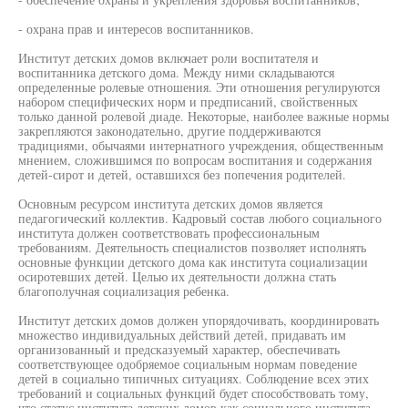
- охрана прав и интересов воспитанников.
Институт детских домов включает роли воспитателя и
воспитанника детского дома. Между ними складываются
определенные ролевые отношения. Эти отношения регулируются
набором специфических норм и предписаний, свойственных
только данной ролевой диаде. Некоторые, наиболее важные нормы
закрепляются законодательно, другие поддерживаются
традициями, обычаями интернатного учреждения, общественным
мнением, сложившимся по вопросам воспитания и содержания
детей-сирот и детей, оставшихся без попечения родителей.
Основным ресурсом института детских домов является
педагогический коллектив. Кадровый состав любого социального
института должен соответствовать профессиональным
требованиям. Деятельность специалистов позволяет исполнять
основные функции детского дома как института социализации
осиротевших детей. Целью их деятельности должна стать
благополучная социализация ребенка.
Институт детских домов должен упорядочивать, координировать
множество индивидуальных действий детей, придавать им
организованный и предсказуемый характер, обеспечивать
соответствующее одобряемое социальным нормам поведение
детей в социально типичных ситуациях. Соблюдение всех этих
требований и социальных функций будет способствовать тому,
что статус института детских домов как социального института