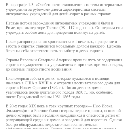
В параграфе 1.3. «Особенности становления системы интернатных
учреждений за рубежом» дается характеристика системы
интернатных учреждений для детей-сирот в разных странах.
Первые истоки зарождения интернатных учреждений были в
Риме, при императоре Трояне (98 - 117 годы н.э.). Он первым стал
учреждать особые дома для призрения покинутых детей.
После распространения христианства в I веке н.э., призрение и
забота о сиротах становится моральным долгом каждого. Церковь
берет на себя ответственность за заботу о детях-сиротах.
Страны Европы и Северной Америки прошли путь от содержания
сирот в государственных учреждениях и приютах при монастырях,
до системы патронатного воспитания.
Планомерная забота о детях, которые нуждаются в помощи,
началась в США в XVIII в. с открытия воспитательного дома для
сирот в Новом Орлеане (1892 г.). Число детских домов
увеличилось после длительного голода 1850 г., но, особенно,
после Гражданской войны 1981-1865 годы.
В 20-х годах XIX века в трех крупных городах— Нью-Йорке,
Филадельфии и Бостоне были созданы первые приюты, основной
целью которых была изоляция находящихся в опасности детей от
развращающей среды их домов и заведений для взрослых. Однако
быстро обнаружилась недостаточная воспитательная
эффективность приютов. Скорее, они были временным местом