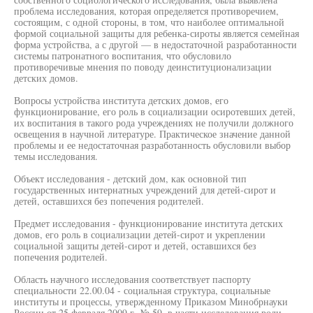
проблема исследования, которая определяется противоречием,
состоящим, с одной стороны, в том, что наиболее оптимальной
формой социальной защиты для ребенка-сироты является семейная
форма устройства, а с другой — в недостаточной разработанности
системы патронатного воспитания, что обусловило
противоречивые мнения по поводу деинституционализации
детских домов.
Вопросы устройства института детских домов, его
функционирование, его роль в социализации осиротевших детей,
их воспитания в такого рода учреждениях не получили должного
освещения в научной литературе. Практическое значение данной
проблемы и ее недостаточная разработанность обусловили выбор
темы исследования.
Объект исследования - детский дом, как основной тип
государственных интернатных учреждений для детей-сирот и
детей, оставшихся без попечения родителей.
Предмет исследования - функционирование института детских
домов, его роль в социализации детей-сирот и укреплении
социальной защиты детей-сирот и детей, оставшихся без
попечения родителей.
Область научного исследования соответствует паспорту
специальности 22.00.04 - социальная структура, социальные
институты и процессы, утвержденному Приказом Минобрнауки
России от 25 февраля 2009 г. № 59, в части исследования роли