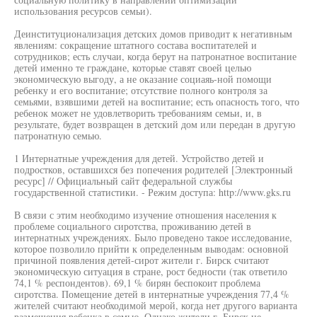
использования ресурсов семьи).
Деинституционализация детских домов приводит к негативным
явлениям: сокращение штатного состава воспитателей и
сотрудников; есть случаи, когда берут на патронатное воспитание
детей именно те граждане, которые ставят своей целью
экономическую выгоду, а не оказание социаяь-ной помощи
ребенку и его воспитание; отсутствие полного контроля за
семьями, взявшими детей на воспитание; есть опасность того, что
ребенок может не удовлетворить требованиям семьи, и, в
результате, будет возвращен в детский дом или передан в другую
патронатную семью.
1 Интернатные учреждения для детей. Устройство детей и
подростков, оставшихся без попечения родителей [Электронный
ресурс] // Официальный сайт федеральной службы
государственной статистики. - Режим доступа: http://www.gks.ru
В связи с этим необходимо изучение отношения населения к
проблеме социального сиротства, проживанию детей в
интернатных учреждениях. Было проведено такое исследование,
которое позволило прийти к определенным выводам: основной
причиной появления детей-сирот жители г. Бирск считают
экономическую ситуация в стране, рост бедности (так ответило
74,1 % респондентов). 69,1 % бирян беспокоит проблема
сиротства. Помещение детей в интернатные учреждения 77,4 %
жителей считают необходимой мерой, когда нет другого варианта
размещения ребенка в семью. Однако жители г. Бирск не