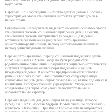
будет расти.
Параграф 1.2. «Зарождение института детских домов в России»
характеризует этапы становления института детских домов в
нашей стране.
Современные исследователи выделяют несколько основных этапов
становления системы социального призрения детей в России,
становления системы интернатных учреждений для детей,
оставшихся без попечения родителей: патриархальный,
общественно-религиозный, период институ-ционализации и
период деинституционализации.
Первый патриархальный период социальной поддержки детей-
сирот начинается с X века, когда на Руси разрушаются
родоплеменные отношения. Создавшаяся социально-историческая
ситуация потребовала особых форм поддержки и защиты
нуждающихся детей. В обществе предпринимаются попытки
решения вопроса сирот. Стали развиваться следующие виды
социальной защиты детей-сирот: усыновление, взятие под опеку и
воспитание в государственных учреждениях. Учреждения,
создаваемые для сирот, сразу носили воспитательный и
образовательный характер.
Первым заведением для детей-сирот было училище, которое
учредил в 1072 г. Ярослав Мудрый. В этом училище проживало и
обучалось 300 юношей. При Иване Грозном начали открываться
сиротские дома, которыми ведал церковный патриарший приказ.