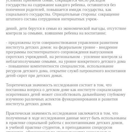
государства на содержание каждого ребенка, оставшегося без
попечения родителей, повышается имидж государства, как
социального государства. Отрицательные стороны: сокращение
штатного состава сотрудников интернатных учреж-
дений, дети берутся в семью из экономической выгоды, отсутствие
контроля за семьями, взявшими ребенка на воспитание;
- предложены пути совершенствования управления развитием
института детских домов: на федеральном уровне - внедрение
программы постинтернатного сопровождения выпускников
сиротских учреждений, на региональном - усиление контроля за
неблагополучными семьями, на уровне конкретного детского дома
- повышение компетентности специалистов, использование
ресурсов детского дома, открытие служб патронатного воспитания
детей-сирот при детских домах.
Теоретическая значимость исследования состоит в том, что
постановка вопроса о детском доме как институте социализации
осиротевших детей может способствовать дальнейшему глубокому
изучению различных аспектов функционирования и развития
института детских домов.
Практическая значимость исследования заключается в том, что
полученные в ходе исследования данные могут быть использованы
в практике социальной работы с воспитанниками детских домов,
в учебной практике студентов, в преподавании спецкурсов
студентов, обучающихся по специальностям социальных и