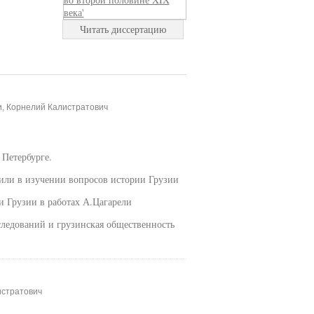
Читать диссертацию
и, Корнелий Калистратович
 Петербурге.
или в изучении вопросов истории Грузии
и Грузии в работах А.Цагарели
следований и грузинская общественность
истратович