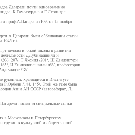
андра Дагарели почти одновременно
нидзе, К.Гамсахурдиа и Г.Леонидзе.
ти проф.А.Цагарели /109, от 15 ноября
мерти А.Цагарели были о^бликованы статьи
 1945 г./.
карт-велологической школы в развитии
 и деятельности ДЛубинашвили и
206, 207/, Т.Чкония /201/, Ш.Дзидзигури
 /165/, И.Ениколопашвили /68/, профессоров
ндгуладзе /18/.
ие рукописи, хранящиеся в Институте
 Р.Орбели /144, 145/. Этой же теме была
ародов Азии АН СССР (автореферат, Л.,
Цагарели посвятил специальные статьи
их в Московском и Петербургском
ии грузин в культурной и общественной