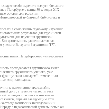
, следует особо выделить заслуги большого
ть в Петербурге с конца 30-х годов XIX
ные условия для развития
 Императорской публичной библиотеке и
 посвятил свою жизнь глубокому изучению
листательных результатов для грузинской
фундамент для изучения грузинской
. Его деятельность расценивается как
о ученого Ва-хушти Багратиони /177,
воспитанник Петербургского университета
жность преподавателя грузинского языка
илетнего грузинского ученого, уже
о-французским словарем", отмеченным
чных энциклопедиях.
тупил к исполнению чрезвычайно
нный долг, в течение четверти века
ской молодежи, являясь основателем
ных языков, первым заведующим этой
 картведологических исследований и
Наряду с педагогической деятельностью он