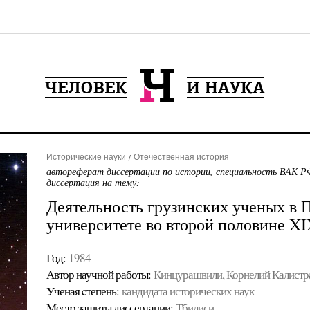
Исторические науки
Отечественная история
автореферат диссертации по истории, специальность ВАК РФ
диссертация на тему:
Деятельность грузинских ученых в 
университете во второй половине XI
Год:
1984
Автор научной работы:
Кинцурашвили, Корнелий Калистр
Ученая cтепень:
кандидата исторических наук
Место защиты диссертации:
Тбилиси