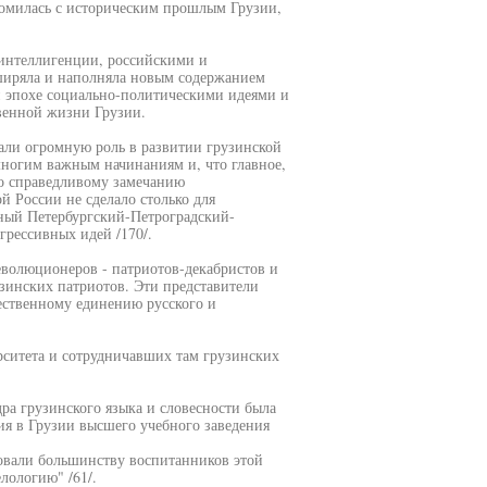
комилась с историческим прошлым Грузии,
 интеллигенции, российскими и
сширяла и наполняла новым содержанием
и эпохе социально-политическими идеями и
венной жизни Грузии.
али огромную роль в развитии грузинской
многим важным начинаниям и, что главное,
По справедливому замечанию
й России не сделало столько для
нный Петербургский-Петроградский-
грессивных идей /170/.
еволюционеров - патриотов-декабристов и
зинских патриотов. Эти представители
ественному единению русского и
рситета и сотрудничавших там грузинских
ра грузинского языка и словесности была
ия в Грузии высшего учебного заведения
овали большинству воспитанников этой
лологию" /61/.