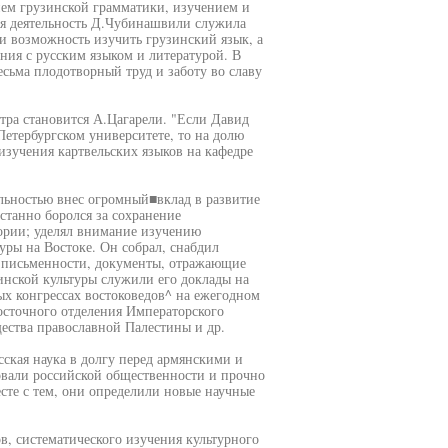
ием грузинской грамматики, изучением и
ая деятельность Д.Чубинашвили служила
и возможность изучить грузинский язык, а
ения с русским языком и литературой. В
сьма плодотворный труд и заботу во славу
нтра становится А.Цагарели. "Если Давид
етербургском университете, то на долю
изучения картвельских языков на кафедре
льностью внес огромный■вклад в развитие
станно боролся за сохранение
тории; уделял внимание изучению
уры на Востоке. Он собрал, снабдил
 письменности, документы, отражающие
инской культуры служили его доклады на
ых конгрессах востоковедов^ на ежегодном
осточного отделения Императорского
щества православной Палестины и др.
сская наука в долгу перед армянскими и
вали российской общественности и прочно
сте с тем, они определили новые научные
в, систематического изучения культурного