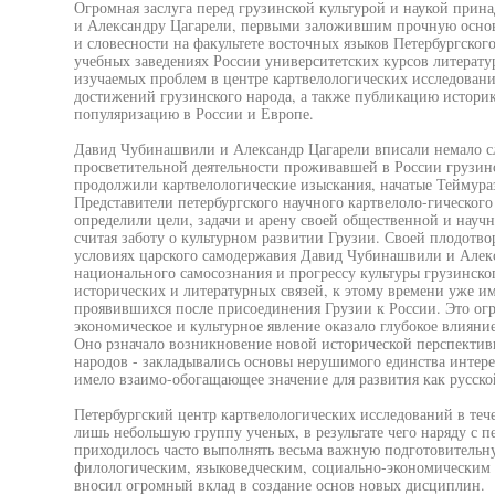
Огромная заслуга перед грузинской культурой и наукой при
и Александру Цагарели, первыми заложившим прочную основу
и словесности на факультете восточных языков Петербургског
учебных заведениях России университетских курсов литерат
изучаемых проблем в центре картвелологических исследовани
достижений грузинского народа, а также публикацию истори
популяризацию в России и Европе.
Давид Чубинашвили и Александр Цагарели вписали немало сл
просветительной деятельности проживавшей в России грузин
продолжили картвелологические изыскания, начатые Теймура
Представители петербургского научного картвелоло-гического
определили цели, задачи и арену своей общественной и науч
считая заботу о культурном развитии Грузии. Своей плодотво
условиях царского самодержавия Давид Чубинашвили и Алекс
национального самосознания и прогрессу культуры грузинско
исторических и литературных связей, к этому времени уже и
проявившихся после присоединения Грузии к России. Это ог
экономическое и культурное явление оказало глубокое влияни
Оно рзначало возникновение новой исторической перспективы
народов - закладывались основы нерушимого единства интере
имело взаимо-обогащающее значение для развития как русской
Петербургский центр картвелологических исследований в теч
лишь небольшую группу ученых, в результате чего наряду с п
приходилось часто выполнять весьма важную подготовительн
филологическим, языковедческим, социально-экономическим
вносил огромный вклад в создание основ новых дисциплин.