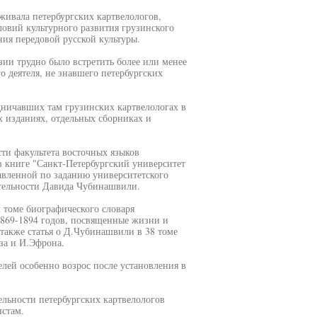
живала петербургских картвелологов,
ловий культурного развития грузинского
ия передовой русской культуры.
узии трудно было встретить более или менее
о деятеля, не знавшего петербургских
дничавших там грузинских картвелологах в
х изданиях, отдельных сборниках и
сти факультета восточных языков
в книге "Санкт-Петербургский университет
тавленной по заданию университетского
еятельности Давида Чубинашвили.
 томе биографического словаря
1869-1894 годов, посвященные жизни и
также статья о Д.Чубинашвили в 38 томе
за и И.Эфрона.
лей особенно возрос после установления в
ельности петербургских картвелологов
стам.