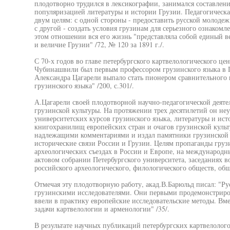
плодотворно трудился в лексикографии, занимался составлен
популяризацией литературы и истории Грузии. Педагогическ
двум целям: с одной стороны - предоставить русской молодеж
с другой - создать условия грузинам для серьезного ознакомл
этом отношении вся его жизнь "представляла собой единый ве
и величие Грузии" /72, № 120 за 1891 г./.
С 70-х годов во главе петербургского картвелологического це
Чубинашвили был первым профессором грузинского языка в П
Александра Цагарели выпало стать пионером сравнительного 
грузинского языка" /200, с.301/.
А.Цагарели своей плодотворной научно-педагогической деяте
грузинской культуры. На протяжении трех десятилетий он неу
университетских курсов грузинского языка, литературы и ис
книгохранилищ европейских стран и очагов грузинской культ
надлежащими комментариями и издал памятники грузинской
исторические связи России и Грузии. Целям пропаганды груз
археологических съездах в России и Европе, на международн
актовом собрании Петербургского университета, заседаниях в
российского археологического, филологического обществ, об
Отмечая эту плодотворную работу, акад.В.Барюльд писал: "Ру
грузинскими исследователями. Они первыми продемонстриро
ввели в практику европейские исследовательские методы. Вме
задачи картвелологии и арменологии" /35/.
В результате научных публикаций петербургских картвелолого