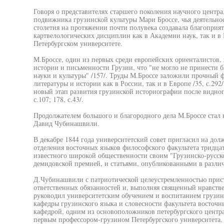
Говоря о представителях старшего поколения научного центра
подвижника грузинской культуры Мари Броссе, чья деятельнос
столетия на протяжении почти полувека создавала благоприят
картвелологических дисциплин как в Академии наук, так и в
Петербургском университете.
М.Броссе, один из первых среди европейских ориенталистов,
истории и письменности Грузии, что "не могло не принести б
науки и культуры" /157/. Труды М.Броссе заложили прочный 
литературы и истории как в России, так и в Европе /35, с.292/
новый этап развития грузинской историографии после видног
с.107; 178, с.43/.
Продолжателем большого и благородного дела М.Броссе стал 
Давид Чубинашвили.
В декабре 1844 года университетский совет пригласил на дол
отделения восточных языков философского факультета тридцат
известного широкой общественности своим "Грузинско-русск
демидовской премией, и статьями, опубликованными в разли
Д.Чубинашвили с патриотической целеустремленностью прис
ответственных обязанностей и, выполняя священный нравстве
руководил университетским обучением и воспитанием грузин
кафедры грузинского языка и словесности факультета восточ
кафедрой, одним из основоположников петербургского центра
первым профессором-грузином Петербургского университета. 