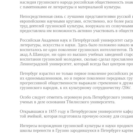
наследия грузинского народа российская общественность зна
с памятниками ее литературы и материальной культуры.
Непосредственная связь с лучшими представителями русской
европейскими научными кругами, естественно, все более ра
труд деятелей грузинской культуры, вооружала их созвучным
предоставляла им возможность активно участвовать в общест
Российская Академия наук и Петербургский университет сыгр
литературы, искусства и науки. Здесь было положено начало 
воспиталось не одно поколение грузинских интеллигентов. 
акад.А.Шанидзе, ни одно из высших учебных заведений старо
воспитания грузинской молодежи, сколько сделал прославле
Ленинградский университет, который всегда был центром про
Петербург взрастил не только первое поколение российских р
их единомышленников, но и первое поколение передовых гру
прогрессивной общественности выражали стремление к друж
грузинского народов, к их культурному сотрудничеству /206/.
Особо следует отметить огромную роль Петербургского униве
ученых в деле основания Тбилисского университета.
Открывшаяся в 1855 году в Петербургском университете кафед
той ячейкой, которая подготовила прочную основу для создан
Интересы возрождения грузинской культуры и науки продикт
школы перенести в Грузию зародившуюся в Петербурге картве