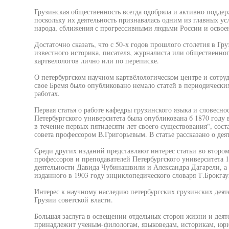
Грузинская общественность всегда одобряла и активно поддер
поскольку их деятельность признавалась одним из главных ус
народа, сближения с прогрессивными людьми России и освоен
Достаточно сказать, что с 50-х годов прошлого столетия в Гр
известного историка, писателя, журналиста или общественног
картвелологов лично или по переписке.
О петербургском научном картвёлологическом центре и сотру
свое Бремя было опубликовано немало статей в периодически
работах.
Первая статья о работе кафедры грузинского языка и словесно
Петербургского университета была опубликована б 1870 году 
в течение первых пятидесяти лет своего существования", сос
совета профессором В.Григорьевым. В статье рассказано о д
Среди других изданий представляют интерес статьи во втором
профессоров и преподавателей Петербургского университета 
деятельности Давида Чубинашвили и Александра Дагарели, а 
изданного в 1903 году энциклопедического словаря Т.Брокгау
Интерес к научному наследию петербургских грузинских деяте
Грузии советской власти.
Большая заслуга в освещении отдельных сторон жизни и деят
принадлежит ученым-филологам, языковедам, историкам, юри