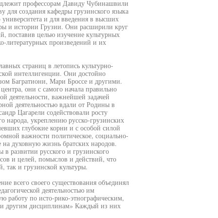
надлежит профессорам Давиду Чубинашвили
 для создания кафедры грузинского языка
о университета и для введения в высших
уры и истории Грузии. Они расширили круг
й, поставив целью изучение культурных
ко-литературных произведений и их
авных страниц в летопись культурно-
ской интеллигенции. Они достойно
зом Багратиони, Мари Броссе и другими.
 центра, они с самого начала правильно
ной деятельности, важнейшей задачей
рной деятельностью вдали от Родины в
андр Цагарели содействовали росту
го народа, укреплению русско-грузинских
мевших глубокие корни и с особой силой
ромной важности политическое, социально-
е на духовную жизнь братских народов.
 в развитии русского и грузинского
сов и целей, помыслов и действий, что
, так и грузинской культуры.
ение всего своего существования объединял
едагогической деятельностью им
ую работу по исто-рико-этнографическим,
 и другим дисциплинам» Каждый из них