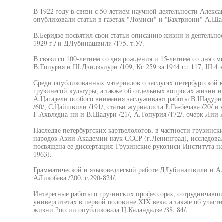
В 1922 году в связи с 50-летием научной деятельности Алекс
опубликовали статьи в газетах "Ломиси" и "Бахтриони" А.Ша
В.Беридзе посвятил свои статьи описанию жизни и деятельнос
1929 г./ и ДЛубинашвили /175, т.У/.
В связи со 100-летием со дня рождения и 15-летием со дня с
В.Топурия и Ш.Дзидзьиури /109, Кг 259 за 1944 г.; 117, Ш 4 за
Среди опубликованных материалов о заслугах петербургской 
грузинегой культуры, а также об отдельных вопросах жизни
А.Цагарели особого внимания заслуживают работы В.Шадури /
/60/, С.Цайшвили /191/, статьи журналиста Р.Га-бечава /20/ и
Г.Ахвледиа-ни и В.Шадури /21/, А.Топурия /172/, очерк Лии А
Наследие петербургских картвелологов, в частности грузинск
народов Азии Академии наук СССР (г.Ленинград), исследовала
посвящена ее диссертация: Грузинские рукописи Института н
1963).
Грамматической и языковедческой работе ДЛубинашвили и А.
АЛикобава /200, с.290-824/.
Интересные работы о грузинских профессорах, сотрудничавш
университетах в первой половине XIX века, а также об участ
жизни России опубликовала Ц.Каландадзе /88, 84/.