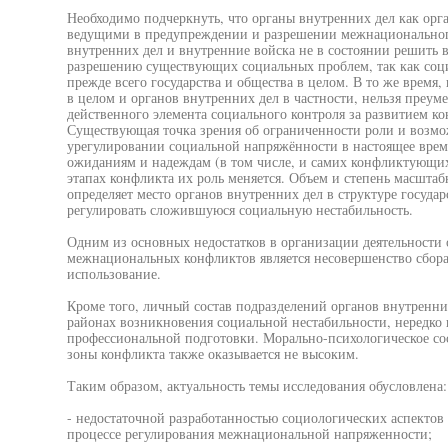
Необходимо подчеркнуть, что органы внутренних дел как орг
ведущими в предупреждении и разрешении межнационального
внутренних дел и внутренние войска не в состоянии решить 
разрешению существующих социальных проблем, так как соци
прежде всего государства и общества в целом. В то же время
в целом и органов внутренних дел в частности, нельзя преуме
действенного элемента социального контроля за развитием 
Существующая точка зрения об ограниченности роли и возмо
урегулировании социальной напряжённости в настоящее врем
ожиданиям и надеждам (в том числе, и самих конфликтующих 
этапах конфликта их роль меняется. Объем и степень масштаб
определяет место органов внутренних дел в структуре госуда
регулировать сложившуюся социальную нестабильность.
Одним из основных недостатков в организации деятельности
межнациональных конфликтов является несовершенство сбора
использование.
Кроме того, личный состав подразделений органов внутренн
районах возникновения социальной нестабильности, нередко 
профессиональной подготовки. Морально-психологическое со
зоны конфликта также оказывается не высоким.
Таким образом, актуальность темы исследования обусловлена:
- недостаточной разработанностью социологических аспектов 
процессе регулирования межнациональной напряженности;