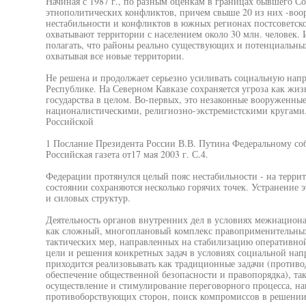
Начиная с 1987 г., по разным оценкам в границах бывшего Со
этнополитических конфликтов, причем свыше 20 из них -воо
нестабильности и конфликтов в южных регионах постсоветског
охватывают территории с населением около 30 млн. человек
полагать, что районы реально существующих и потенциальных
охватывая все новые территории.
Не решена и продолжает серьезно усиливать социальную напр
Республике. На Северном Кавказе сохраняется угроза как жиз
государства в целом. Во-первых, это незаконные вооруженны
националистическими, религиозно-экстремистскими кругами
Российской
1 Послание Президента России В.В. Путина Федеральному со
Российская газета от17 мая 2003 г. С.4.
Федерации протянулся целый пояс нестабильности - на терри
состоянии сохраняются несколько горячих точек. Устранение 
и силовых структур.
Деятельность органов внутренних дел в условиях межнациона
как сложный, многоплановый комплекс правоприменительных
тактических мер, направленных на стабилизацию оперативно
цели и решения конкретных задач в условиях социальной на
приходится реализовывать как традиционные задачи (против
обеспечение общественной безопасности и правопорядка), так
осуществление и стимулирование переговорного процесса, на
противоборствующих сторон, поиск компромиссов в решени