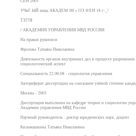
СЕН 2003
УЧкГ.ЫЙ шщь АКАДЕМ \М « ОЭ @ЕН 18 г-_!
ТЗ27Я
/ АКАДЕМИЯ УПРАВЛЕНИЯ МВД РОССИИ
На правах рукописи
Фролова Татьяна Николаевна
Деятельность органов внутренних дел в процессе разрешени
социологический аспект
Специальность 22.00.08 - социология управления
Автореферат диссертации на соискание учёной степени канди
Москва - 2003
Диссертация выполнена на кафедре теории и социологии упр
Академии управления МВД России
Научный руководитель : доктор юридических наук, доцент
Кильмашкнна Татьяна Николаевна