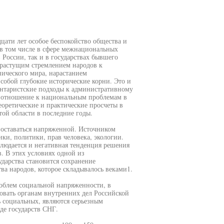
цати лет особое беспокойство общества и
 в том числе в сфере межнациональных
России, так и в государствах бывшего
 растущим стремлением народов к
ического мира, нарастанием
собой глубокие исторические корни. Это и
юнтаристские подходы к административному
е отношение к национальным проблемам в
еоретические и практические просчеты в
той области в последние годы.
 оставаться напряженной. Источником
ики, политики, прав человека, экологии.
блюдается и негативная тенденция решения
. В этих условиях одной из
дарства становится сохранение
ва народов, которое складывалось веками1.
роблем социальной напряженности, в
вовать органам внутренних дел Российской
 социальных, являются серьезным
де государств СНГ.