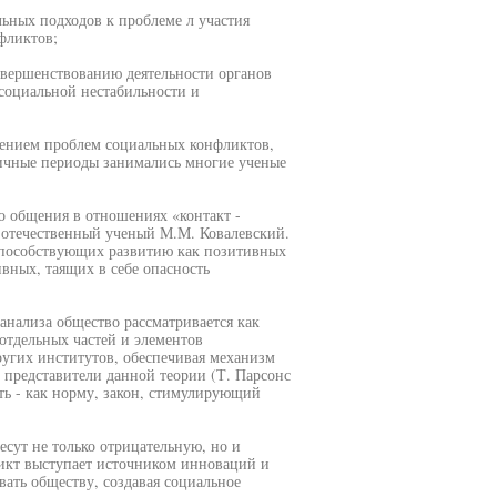
ьных подходов к проблеме л участия
фликтов;
овершенствованию деятельности органов
оциальной нестабильности и
чением проблем социальных конфликтов,
зличные периоды занимались многие ученые
 общения в отношениях «контакт -
с отечественный ученый М.М. Ковалевский.
 способствующих развитию как позитивных
вных, таящих в себе опасность
анализа общество рассматривается как
отдельных частей и элементов
ругих институтов, обеспечивая механизм
 представители данной теории (Т. Парсонс
ть - как норму, закон, стимулирующий
сут не только отрицательную, но и
ликт выступает источником инноваций и
ать обществу, создавая социальное