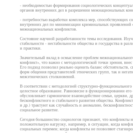
- необходимостью формирования социологических концептуал
органов внутренних дел в разрешении межнациональных кон
- потребностью выработки комплекса мер, способствующих с
внутренних дел по минимизации криминальных проявлений с
межнациональных конфликтов.
Состояние научной разработанности темы исследования. Изу
стабильности - нестабильности общества и государства в ра
и практики.
Значительный вклад в осмысление проблем межнационального
конфликт», что важно с методологической точки зрения, вне
Его подход позволил реально оценить баланс обстоятельств,
форм общения представителей этнических групп, так и негати
межэтнических столкновений.
В соответствии с методологией структурно-функционального 
целостное образование. Равновесие в функционировании его 
обусловливает гармоничное взаимодействие семьи, церкви, д
бесконфликтного и стабильного развития общества. Конфликт
и др.) трактуют как случайность и аномалию, бесконфликтнос
социальное развитие.
Сегодня большинство социологов признают, что конфликты не
положительную нагрузку, например, в ситуации, когда конф
социальных перемен; когда конфликты не позволяют стагниров