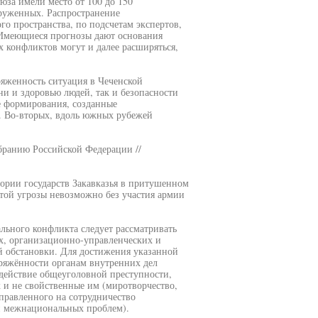
юза имели место от 100 до 150
руженных. Распространение
о пространства, по подсчетам экспертов,
. Имеющиеся прогнозы дают основания
 конфликтов могут и далее расширяться,
яженность ситуация в Чеченской
ни и здоровью людей, так и безопасности
е формирования, созданные
. Во-вторых, вдоль южных рубежей
бранию Российской Федерации //
тории государств Закавказья в притушенном
этой угрозы невозможно без участия армии
льного конфликта следует рассматривать
, организационно-управленческих и
й обстановки. Для достижения указанной
пряжённости органам внутренних дел
одействие общеуголовной преступности,
 и не свойственные им (миротворчество,
правленного на сотрудничество
и межнациональных проблем).