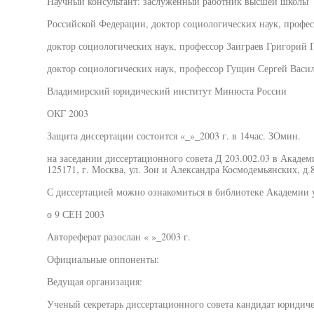
Научный консультант: заслуженный работник высшей школы
Российской Федерации, доктор социологических наук, профе
доктор социологических наук, профессор Заиграев Григорий 
доктор социологических наук, профессор Гущин Сергей Васи
Владимирский юридический институт Минюста России
ОКГ 2003
Защита диссертации состоится «_»_2003 г. в 14час. ЗОмин.
на заседании диссертационного совета Д 203.002.03 в Акаде
125171, г. Москва, ул. Зои и Александра Космодемьянских, д.8,
С диссертацией можно ознакомиться в библиотеке Академии
о 9 СЕН 2003
Автореферат разослан « »_2003 г.
Официальные оппоненты:
Ведущая организация:
Ученый секретарь диссертационного совета кандидат юридиче