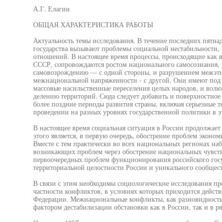
А.Г. Елагин
ОБЩАЯ ХАРАКТЕРИСТИКА РАБОТЫ
Актуальность темы исследования. В течение последних пятнад
государства вызывают проблемы социальной нестабильности,
отношений. В настоящее время процессы, происходящие как в 
СССР, сопровождаются ростом национального самосознания,
самовозрождению — с одной стороны, и разрушением межэтн
межнациональной напряженности - с другой. Они имеют под 
массовые насильственные переселения целых народов, и вол
делению территорий. Сюда следует добавить и поверхностно
более поздние периоды развития страны, включая серьезные т
проведении на разных уровнях государственной политики в э
В настоящее время социальная ситуация в России продолжает
этого является, в первую очередь, обострение проблем эконом
Вместе с тем практически во всех национальных регионах на
возникающих проблем через обострение национальных чувств
первоочередных проблем функционирования российского госу
территориальной целостности России и уникального сообщест
В связи с этим необходимы социологические исследования п
частности конфликтов, в условиях которых приходится дейст
Федерации. Межнациональные конфликты, как разновидность
фактором дестабилизации обстановки как в России, так и в ря