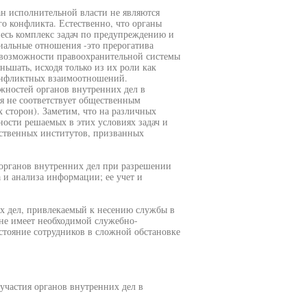
ан исполнительной власти не являются
 конфликта. Естественно, что органы
весь комплекс задач по предупреждению и
альные отношения -это прерогатива
, возможности правоохранительной системы
ньшать, исходя только из их роли как
конфликтных взаимоотношений.
жностей органов внутренних дел в
я не соответствует общественным
сторон). Заметим, что на различных
ности решаемых в этих условиях задач и
рственных институтов, призванных
 органов внутренних дел при разрешении
 и анализа информации; ее учет и
их дел, привлекаемый к несению службы в
не имеет необходимой служебно-
стояние сотрудников в сложной обстановке
участия органов внутренних дел в