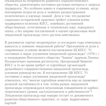
откликаться на потребности развитого социалистического
общества, удовлетворять постоянно растущие интересы и запросы
трудящихся. Это особенно важно в современных условиях, когда
неизмеримо возросли роль и значение распространения
политических и научных знаний. Дело в том, что развитие
социально-исторической практики требует усвоения всеми
трудящимися политики КПСС, новейших достижений
общественных, естественных и технических наук, передового
опыта, а без широко поставленной и научно организован-4ной
лекционной пропаганды этого достичь невозможно.
В документах партии неоднократно за последние годы отмечались
важность и значение лекционной работы* Признанием ее роли в
современных условиях является постановление Щ КПСС "О
состоянии и мерах улучшения лекционной пропаганды" (1978 г.)
и награждение Всесоюзного общества "Знание" орденом Ленина.
Положительно оценивая достигнутое, Центральный Комитет
КПСС в то же время требует от партийных организаций
дальнейшего совершенствования лекционной пропаганда,
усиления руководства ею. В постановлении ЦК КПСС "О
состоянии и мерах улучшения лекционной пропаганды"
отмечалось, что "многие партийные комитеты еще не проявляют
должной настойчивости в том, чтобы размах лекционной
пропаганды сопровождался неуклонным повышением ее идейно-
теоретического уровня, наступательноети и действенности"*.
Лекционная пропаганда еще нередко отстает от динамичного
развития общественного практики, от задач, выдвигаемых
партией.