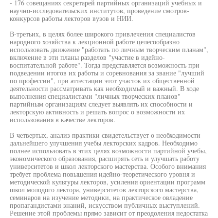
- 176 совещаниях секретарей партийных организаций учебных и
научно-исследовательских институтов, проведение смотров-
конкурсов работы лекторов вузов и НИИ.
В-третьих, в целях более широкого привлечения специалистов
народного хозяйства к лекционной работе целесообразно
использовать движение "работать по личным творческим планам",
включение в эти планы разделов "участие в идейно-
воспитательной работе". Тогда представляется возможность при
подведении итогов их работы и соревнования за звание "лучший
по профессии", при аттестации этот участок их общественной
деятельности рассматривать как необходимый и важный. В ходе
выполнения специалистами "личных творческих планов"
партийным организациям следует выявлять их способности и
лекторскую активность и решать вопрос о возможности их
использования в качестве лекторов.
В-четвертых, анализ практики свидетельствует о необходимости
дальнейшего улучшения учебы лекторских кадров. Необходимо
полнее использовать в этих целях возможности партийной учебы,
экономического образования, расширять сеть и улучшать работу
университетов и школ лекторского мастерства. Особого внимания
требует проблема повышения идейно-теоретического уровня и
методической культуры лекторов, усиления ориентации программ
школ молодого лектора, университетов лекторского мастерства,
семинаров на изучение методики, на практическое овладение
пропагандистами знаний, искусством публичных выступлений.
Решение этой проблемы прямо зависит от преодоления недостатка