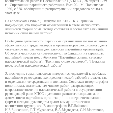
воспитательной работы: Постановление ЦК КПСС, 26 апреля 1979
г. -Справочник партийного работника. Вып.20.- М.:Политиздат,
1980, с.328. обобщении и распространении передового опыта в
этом деле.
На апрельском (1984 г.) Пленуме ЦК КПСС К.УЛерненко
подчеркнул, что творчески осмысленный в свете марксистско-
ленинской теории опыт, всевда составлял и составляет важнейший
источник силы нашей партии^.
Обобщение деятельности партийных организаций по повышению
эффективности труда лекторов и организаторов лекционного дела
-актуальное направление деятельности партийных организаций.
Об этом в частности свидетельствуют публикации на страницах
партийной печати под рубриками "Партийная жизнь: качество
идеологической работы", "Как наше слово отзовется", "Практика
перестройки идеологической работы".
За последние годы повысился интерес исследователей к проблеме
партийного руководства как идеологической работой в целом, так
и отдельными ее средствами и звеньями. Советская историография
пополнилась значительным числом работ, раскрывающих
возрастание значения идеологической работы в осуществлении
руководящей роли КПСС в условиях развитого социализма и
деятельности партийных организаций по совершенствованию
форм и методов руководства делом коммунистического
воспитания трудящихся. В монографиях В.Г.Байковой,
Н.Б.Биккенина, Г.Т.Журавлева, В.А.Медведева, С.Н.Мостового,