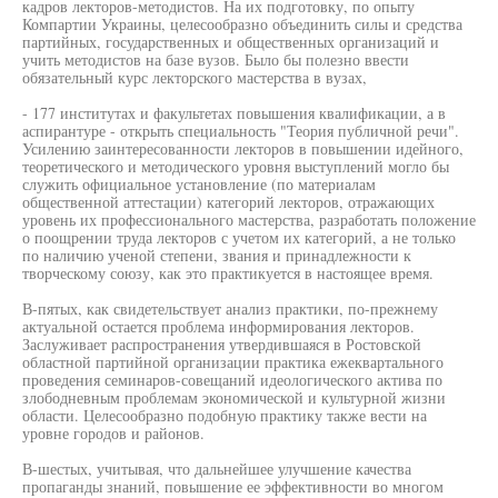
кадров лекторов-методистов. На их подготовку, по опыту
Компартии Украины, целесообразно объединить силы и средства
партийных, государственных и общественных организаций и
учить методистов на базе вузов. Было бы полезно ввести
обязательный курс лекторского мастерства в вузах,
- 177 институтах и факультетах повышения квалификации, а в
аспирантуре - открыть специальность "Теория публичной речи".
Усилению заинтересованности лекторов в повышении идейного,
теоретического и методического уровня выступлений могло бы
служить официальное установление (по материалам
общественной аттестации) категорий лекторов, отражающих
уровень их профессионального мастерства, разработать положение
о поощрении труда лекторов с учетом их категорий, а не только
по наличию ученой степени, звания и принадлежности к
творческому союзу, как это практикуется в настоящее время.
В-пятых, как свидетельствует анализ практики, по-прежнему
актуальной остается проблема информирования лекторов.
Заслуживает распространения утвердившаяся в Ростовской
областной партийной организации практика ежеквартального
проведения семинаров-совещаний идеологического актива по
злободневным проблемам экономической и культурной жизни
области. Целесообразно подобную практику также вести на
уровне городов и районов.
В-шестых, учитывая, что дальнейшее улучшение качества
пропаганды знаний, повышение ее эффективности во многом