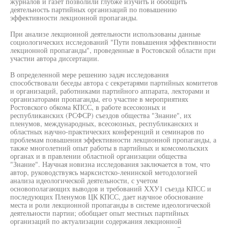
журналов и газет позволили глубже изучить и обобщить
деятельность партийных организаций по повышению
эффективности лекционной пропаганды.
При анализе лекционной деятельности использованы данные
социологических исследований "Пути повышения эффективности
лекционной пропаганды", проведенные в Ростовской области при
участии автора диссертации.
В определенной мере решению задач исследования
способствовали беседы автора с секретарями партийных комитетов
и организаций, работниками партийного аппарата, лекторами и
организаторами пропаганды, его участие в мероприятиях
Ростовского обкома КПСС, в работе всесоюзных и
республиканских (РСФСР) съездов общества "Знание", их
пленумов, международных, всесоюзных, республиканских и
областных научно-практических конференций и семинаров по
проблемам повышения эффективности лекционной пропаганды, а
также многолетний опыт работы в партийных и комсомольских
органах и в правлении областной организации общества
"Знание". Научная новизна исследования заключается в том, что
автор, руководствуясь марксистско-ленинской методологией
анализа идеологической деятельности, с учетом
основополагающих выводов и требований ХХУ1 съезда КПСС и
последующих Пленумов ЦК КПСС, дает научное обоснование
места и роли лекционной пропаганды в системе идеологической
деятельности партии; обобщает опыт местных партийных
организаций по актуализации содержания лекционной