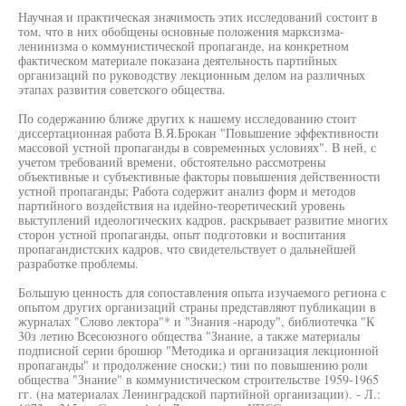
Научная и практическая значимость этих исследований состоит в
том, что в них обобщены основные положения марксизма-
ленинизма о коммунистической пропаганде, на конкретном
фактическом материале показана деятельность партийных
организаций по руководству лекционным делом на различных
этапах развития советского общества.
По содержанию ближе других к нашему исследованию стоит
диссертационная работа В.Я.Брокан "Повышение эффективности
массовой устной пропаганды в современных условиях". В ней, с
учетом требований времени, обстоятельно рассмотрены
объективные и субъективные факторы повышения действенности
устной пропаганды; Работа содержит анализ форм и методов
партийного воздействия на идейно-теоретический уровень
выступлений идеологических кадров, раскрывает развитие многих
сторон устной пропаганды, опыт подготовки и воспитания
пропагандистских кадров, что свидетельствует о дальнейшей
разработке проблемы.
Большую ценность для сопоставления опыта изучаемого региона с
опытом других организаций страны представляют публикации в
журналах "Слово лектора"* и "Знания -народу", библиотечка "К
30з летию Всесоюзного общества "Знание, а также материалы
подписной серии брошюр "Методика и организация лекционной
пропаганды" и продолжение сноски;) тии по повышению роли
общества "Знание" в коммунистическом строительстве 1959-1965
гг. (на материалах Ленинградской партийной организации). - Л.: