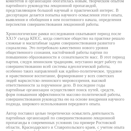
комитетов и организаций обогатилась новым, творческим опытом
партийного руководства лекционной пропагандой,
представляющим большой научный и практический интерес. В
диссертации делается попытка научного осмысления этого опыта,
выявления и обобщения в нем позитивного начала, определения
перспектив совершенствования лекционной работы.
Хронологические рамки исследования охватывают период после
ХХ1У съезда КПСС, когда советское общество на практике решало
сложные и масштабные задачи совершенствования развитого
социализма. Это потребовало качественно нового уровня
общественного сознания, настойчивой работы партии по
повышению образованности и сознательности масс. В этот период
партия, следуя ленинским традициям, неустанно ведет работу по
совершенствованию всей системы идеологической работы,
особенно таких направлений как идейно-политическое, трудовое
и нравственное воспитание, формирование у всех советских
людей марксистско-ленинского мировоззрения, высокой
ответственности за порученное дело. В последние годы
партийные организации осуществляют поиск путей, средств,
форм повышения эффективности массово-политической работы,
совершенствования руководства ею на основе внедрения научного
подхода, широкого использования передового опыта.
Автор поставил целью теоретически осмыслить деятельность
партийных организаций по совершенствованию лекционной
пропаганды в современных условиях (на примере Ростовской
области, Краснодарского и Ставропольского краев, с учетом опыта