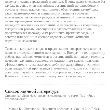
идеологических учреждений и звеньев. В этих целях следовало бы
глубже изучить опыт партийных организаций по разработке и
осуществлению планов лекционного обеспечения важнейших
задач экономического и социального развития трудовых
коллективов, включения разделов лекционной пропаганды в
планы проведения важнейших политических и
народнохозяйственных кампаний. Для обеспечения координации
лекционной работы, обобщения и распространения опыта
представляется необходимым расширить практику создания
советов или секции в составе идеологических комиссий
партийных комитетов.
Таковы некоторые выводы и предложения, которые вытекают из
нашего диссертационного исследования. Внедрение их в практику
работы партийных комитетов и организаций, по нашему мнению,
позволит улучшить руководство лекционным делом, повысить
эффективность труда лекторов, добиться дальнейшего усиления
роли лекционной пропаганды в коммунистическом воспитании
советских людей, в реализации исторических задач, поставленных
Коммунистической партией перед советским народом.
Список научной литературы
Сидоренко, Иван Николаевич, диссертация по теме "Партийное
строительство"
1. Маркс К,, Энгельс Ф. Немецкая идеология. Соч., т.З, с.7-544.