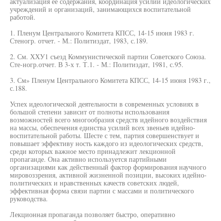
актуализация ее содержания, координация усилий идеологических
учреждений и организаций, занимающихся воспитательной
работой.
1. Пленум Центрального Комитета КПСС, 14-15 июня 1983 г.
Стеногр. отчет. - М.: Политиздат, 1983, с.189.
2. См. ХХУ1 съезд Коммунистической партии Советского Союза.
Сте-ногр.отчет. В 3-х т. Т.1. - М.: Политиздат, 1981, с.95.
3. См» Пленум Центрального Комитета КПСС, 14-15 июня 1983 г.,
с.188.
Успех идеологической деятельности в современных условиях в
большой степени зависит от полноты использования
возможностей всего многообразия средств идейного воздействия
на массы, обеспечения единства усилий всех звеньев идейно-
воспитательной работы. Шесте с тем, партия совершенствует и
повышает эффективу ность каждого из идеологических средств,
среди которых важное место принадлежит лекционной
пропаганде. Она активно используется партийными
организациями как действенный фактор формирования научного
мировоззрения, активной жизненной позиции, высоких идейно-
политических и нравственных качеств советских людей,
эффективная форма связи партии с массами и политического
руководства.
Лекционная пропаганда позволяет быстро, оперативно