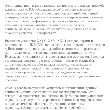
Лекционная пропаганда занимает важное место в идеологической
деятельности КПСС. Она является действенным фактором
формирования научного мировоззрения, активной жизненной
позиции, высоких идейно-политических и нравственных качеств
советских людей, эффективной формой связи партии с массами,
важным средством решения сложных экономических и
социальных задач. В условиях развитого социализма ее роль и
значение существенно возрастают.
Выполняя установки ХХ1У, ХХУ, ХХУ1 съездов партии и
постановлений ЦК КПСС, направленные на повышение качества и
действенности пропаганды, партийные комитеты и организации
принимали меры по совершенствованию лекционного дела.
Благодаря их усилиям устная пропаганда и в исследуемый период
развивалась динамично и всесторонне - росли ее масштабы,
актуализировалось и обогащалось содержание, повышался
идейный, теоретический и методический уровень. Опыт
партийных организаций страны, исследуемого региона
свидетельствует о больших возможностях этого идеологического
средства.
Анализ работы партийных комитетов и организаций, данные
социологических исследований позволяют утверждать, что
лекционная пропаганда, нацеленная на формирование у широких
народных масс научного марксистско-ленинского мировоззрения,
на идеологическое обеспечение решения важнейших
народнохозяйственных задач, стала более глубокой по