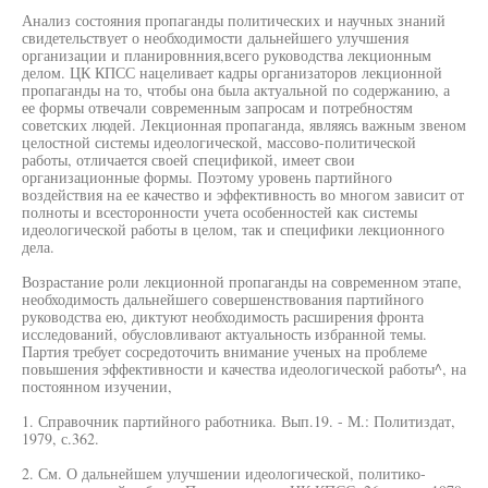
Анализ состояния пропаганды политических и научных знаний
свидетельствует о необходимости дальнейшего улучшения
организации и планировнния,всего руководства лекционным
делом. ЦК КПСС нацеливает кадры организаторов лекционной
пропаганды на то, чтобы она была актуальной по содержанию, а
ее формы отвечали современным запросам и потребностям
советских людей. Лекционная пропаганда, являясь важным звеном
целостной системы идеологической, массово-политической
работы, отличается своей спецификой, имеет свои
организационные формы. Поэтому уровень партийного
воздействия на ее качество и эффективность во многом зависит от
полноты и всесторонности учета особенностей как системы
идеологической работы в целом, так и специфики лекционного
дела.
Возрастание роли лекционной пропаганды на современном этапе,
необходимость дальнейшего совершенствования партийного
руководства ею, диктуют необходимость расширения фронта
исследований, обусловливают актуальность избранной темы.
Партия требует сосредоточить внимание ученых на проблеме
повышения эффективности и качества идеологической работы^, на
постоянном изучении,
1. Справочник партийного работника. Вып.19. - М.: Политиздат,
1979, с.362.
2. См. О дальнейшем улучшении идеологической, политико-