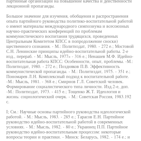
партийные организации на повышение качества и действенности
лекционной пропаганды.
Большое значение для изучения, обобщения и распространения
опыта партийного руководства политико-воспитательной работой
о имеют материалы международного симпозиума и всесоюзных
научно-практических конференций по проблемам
коммунистического воспитания трудящихся, проведенных
Центральным Комитетом КПСС в попродолжение сноски)
щественного сознания. - М.: Политиздат, 1980. - 272 е.; Мостовой
С.Н. Ленинские принципы идейно-воспитательной работы. 2-е
изд., перераб. - М.: Мысль, 1977» - 316 е.; Ненашев М.Ф. Идейно-
воспитательная работа КПСС: Особенности, опыт, проблемы. -М.:
Политиздат, 1980. - 272 е.; Поздняков П.В. Эффективность
коммунистической пропаганды. - М.: Политиздат, 1975. - 351 е.;
Пономарев Л.Н. Комплексный подход к воспитательной работе.
-М.: Мысль, 1981. - 368 е.; Смирнов Г.Л. Советский человек.
Формирование социалистического типа личности. Изд.2-е, доп.
-М.: Политиздат, 1973. - 415 е.; Тощенко Ж.Т. Идеология и
жизнь: социологический очерк. - М.: Советская Россия, 1983.192
с.
I; См.: Научные основы партийного руководства идеологической
работой. - М.: Мысль, 1983. - 285 е.; Тарасов E.H. Партийное
руководство идейно-воспитательной работой в современных
условиях. - М.: Мысль, 1982. - 80 е.; Украинец П.П. Партийное
руководство идейно-воспитательным процессом: некоторые
вопросы теории и практики. - Минск: Беларусь, 1982. - 174 е.; и