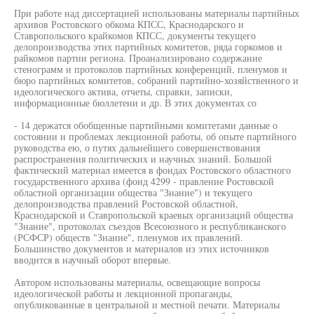
При работе над диссертацией использованы материалы партийных
архивов Ростовского обкома КПСС, Краснодарского и
Ставропольского крайкомов КПСС, документы текущего
делопроизводства этих партийных комитетов, ряда горкомов и
райкомов партии региона. Проанализировано содержание
стенограмм и протоколов партийных конференций, пленумов и
бюро партийных комитетов, собраний партийно-хозяйственного и
идеологического актива, отчеты, справки, записки,
информационные бюллетени и др. В этих документах со
- 14 держатся обобщенные партийными комитетами данные о
состоянии и проблемах лекционной работы, об опыте партийного
руководства ею, о путях дальнейшего совершенствования
распространения политических и научных знаний. Большой
фактический материал имеется в фондах Ростовского областного
государственного архива (фонд 4299 - правление Ростовской
областной организации общества "Знание") и текущего
делопроизводства правлений Ростовской областной,
Краснодарской и Ставропольской краевых организаций общества
"Знание", протоколах съездов Всесоюзного и республиканского
(РСФСР) обществ "Знание", пленумов их правлений.
Большинство документов и материалов из этих источников
вводится в научный оборот впервые.
Автором использованы материалы, освещающие вопросы
идеологической работы и лекционной пропаганды,
опубликованные в центральной и местной печати. Материалы