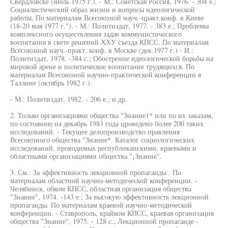
Свердловске (июль 1975 г.). - М.: Советская Россия, 1976. - 304 е.;
Социалистический образ жизни и вопросы идеологической
работы. По материалам Всесоюзной науч.-цракт.конф. в Киеве
(18-20 мая 1977 г."). - М.: Политиздат, 1977. - 383 е.; Проблемы
комплексного осуществления задач коммунистического
воспитания в свете решений ХХУ съезда КПСС. По материалам
Всесоюзной науч.-практ. конф. в Москве (дек.1977 г.) - И.:
Политиздат, 1978. -384 с.; Обострение идеологической борьбы на
мировой арене и политическое воопитание трудящихся. По
материалам Всесоюзной научно-практической конференции в
Таллине (октябрь 1982 г.).
- М.: Политиздат, 1982. - 206 е.; и др.
2. Только организациями общества "Знание1* или по их заказам,
по состоянию на декабрь 1983 года цроведено более 200 таких
исследований. - Текущее делопроизводство правления
Всесоюзного общества "Знание*. Каталог социологических
исследований, проводимых республиканскими, краевыми и
областными организациями общества "¡Знание".
3. См.: За эффективность лекционной пропаганды . По
материалам областной научно-методической конференции. -
Челябинск, обком КПСС, областная организация общества
"Знание", 1974. -143 е.; За высокую эффективность лекционной
пропаганды. По материалам краевой научно-методической
конференции. - Ставрополь, крайком КПСС, краевая организация
общества "Знание", 1975. - 128 с.; Лекционной пропаганде -