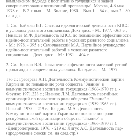
комплексном подходе к воспитанию трудящихся и задачи
совершенствования лекционной пропаганды". Москва, 4-6 мая
1978 г. - В 2-х вып. - М.: Знание, 1980. - Вып.1. - 64 с., вып.2 - 80
с.: и др.
1. См.: Байкова В.Г. Система идеологической деятельности КПСС
в условиях развитого социализма. Докт.дисс. - М.: 1977. -363 е.;
Ненашев М.Ф. Деятельность КПСС по повышению эффективности
идейно-воспитательной работы в условиях развитого социализма.
- М.: 1978. - 395 е.; Семичаевский М.А. Партийное руководство
идейно-воспитательной работой в условиях развитого
социализма. - Докт. дисс. - М.: 1981. - 404 с.
2. См.: Брокан В.Я. Повышение эффективности массовой устной
пропаганды в современных условиях. Канд.дисс, - М.: 1977.
176 с.; Грабарева А.П. Деятельность Коммунистической партии
Киргизии по повышению роли общества "Знание" в
коммунистическом воспитании трудящихся (1966-1970 гг.). -
Фрунзе: 1971.228 с.; Иванюк Л.М. Деятельность партийных
организаций по повышению роли общества "Знание" в
коммунистическом воспитании трудящихся (1959-1965 гг.). -
Горький: 1975. - 219 е.; Кладина М.А. Деятельность
Коммунистической партии Украины по повышению роли
республиканской организации общества ''Знание" в
коммунистическом воспитании трудящихся (1966-1970 гг.).
-Днепропетровск, 1976. - 219 е.; Лигус A.C. Деятельность пар-
(цродолжение сноски см. на след.стр.)