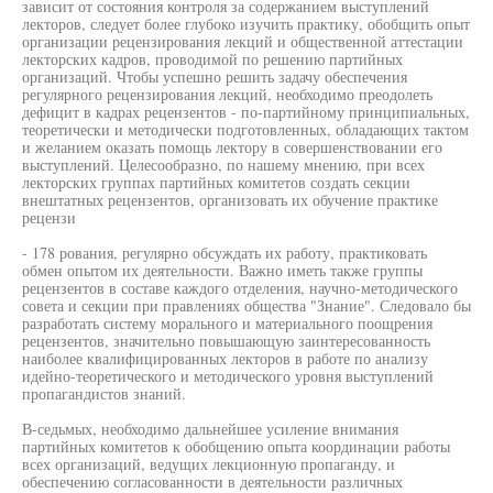
зависит от состояния контроля за содержанием выступлений
лекторов, следует более глубоко изучить практику, обобщить опыт
организации рецензирования лекций и общественной аттестации
лекторских кадров, проводимой по решению партийных
организаций. Чтобы успешно решить задачу обеспечения
регулярного рецензирования лекций, необходимо преодолеть
дефицит в кадрах рецензентов - по-партийному принципиальных,
теоретически и методически подготовленных, обладающих тактом
и желанием оказать помощь лектору в совершенствовании его
выступлений. Целесообразно, по нашему мнению, при всех
лекторских группах партийных комитетов создать секции
внештатных рецензентов, организовать их обучение практике
рецензи
- 178 рования, регулярно обсуждать их работу, практиковать
обмен опытом их деятельности. Важно иметь также группы
рецензентов в составе каждого отделения, научно-методического
совета и секции при правлениях общества "Знание". Следовало бы
разработать систему морального и материального поощрения
рецензентов, значительно повышающую заинтересованность
наиболее квалифицированных лекторов в работе по анализу
идейно-теоретического и методического уровня выступлений
пропагандистов знаний.
В-седьмых, необходимо дальнейшее усиление внимания
партийных комитетов к обобщению опыта координации работы
всех организаций, ведущих лекционную пропаганду, и
обеспечению согласованности в деятельности различных