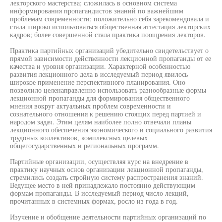
лекторского мастерства; сложилась в основном система
информирования пропагандистов знаний по важнейшим
проблемам современности; положительно себя зарекомендовала и
стала широко использоваться общественная аттестация лекторских
кадров; более совершенной стала практика поощрения лекторов.
Практика партийных организаций убедительно свидетельствует о
прямой зависимости действенности лекционной пропаганды от ее
качества и уровня организации. Характерной особенностью
развития лекционного дела в исследуемый период явилось
широкое применение перспективного планирования. Оно
позволило целенаправленно использовать разнообразные формы
лекционной пропаганды для формирования общественного
мнения вокруг актуальных проблем современности и
сознательного отношения к решению стоящих перед партией и
народом задач. Этим целям наиболее полно отвечали планы
лекционного обеспечения экономического и социального развития
трудоных коллективов, комплексных целевых
общегосударственных и региональных программ.
Партийные организации, осуществляя курс на внедрение в
практику научных основ организации лекционной пропаганды,
стремились создать стройную систему распространения знаний.
Ведущее место в ней принадлежало постоянно действующим
формам пропаганды. В исследуемый период число лекций,
прочитанных в системных формах, росло из года в год.
Изучение и обобщение деятельности партийных организаций по