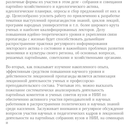
различные формы их участия в этом деле - собрания и совещания
партийно-хозяйственного и идеологического актива,
идеологические планерки, опросы и сбор предложений от них и
др. Целесообразно усилить работу по привлечению к разработке
тематики выступлений пропагандистов знаний, циклов лекций,
программ народных университетов и т.п. более широкого крута
ученых и наиболее квалифицированных лекторов. Делу
повышения идейно-теоретического уровня и укрепления связи
пропаганды с жизнью будет способствовать дальнейшее
распространение практики регулярного информирования
лекторского актива о состоянии и важнейших проблемах развития
экономики и культуры своего региона, об основных вопросах,
решаемых партийными, советскими и хозяйственными органами.
Во-вторых, как показывает изучение накопленного опыта,
эффективным средством повышения научного уровня и
действенности лекционной пропаганды является активизация
лекционной деятельности ученых и профессорско-
преподавательского состава. Учитывая это, можно высказать
пожелание систематически анализировать деятельность
партийных комитетов и ученых советов вузов и НИИ по
обеспечению активного участия преподавателей и научных
работников в распространении политических и научных знаний
среди населения. Заслуживает внимания и регулярное обсуждение
вопросов участия научных и педагогических кадров в лекционной
деятельности на партийных собраниях вузов и НИИ, на семинарах
и