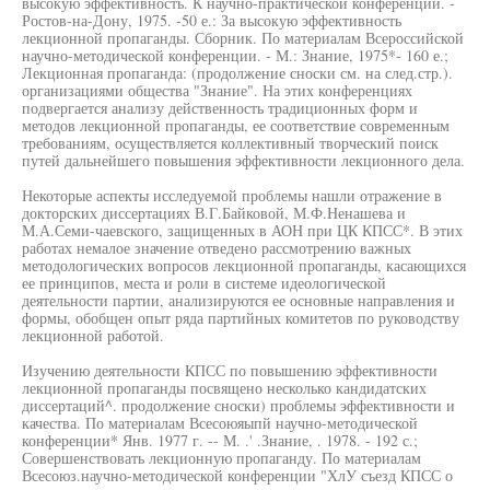
высокую эффективность. К научно-практической конференции. -
Ростов-на-Дону, 1975. -50 е.: За высокую эффективность
лекционной пропаганды. Сборник. По материалам Всероссийской
научно-методической конференции. - М.: Знание, 1975*- 160 е.;
Лекционная пропаганда: (продолжение сноски см. на след.стр.).
организациями общества "Знание". На этих конференциях
подвергается анализу действенность традиционных форм и
методов лекционной пропаганды, ее соответствие современным
требованиям, осуществляется коллективный творческий поиск
путей дальнейшего повышения эффективности лекционного дела.
Некоторые аспекты исследуемой проблемы нашли отражение в
докторских диссертациях В.Г.Байковой, М.Ф.Ненашева и
М.А.Семи-чаевского, защищенных в АОН при ЦК КПСС*. В этих
работах немалое значение отведено рассмотрению важных
методологических вопросов лекционной пропаганды, касающихся
ее принципов, места и роли в системе идеологической
деятельности партии, анализируются ее основные направления и
формы, обобщен опыт ряда партийных комитетов по руководству
лекционной работой.
Изучению деятельности КПСС по повышению эффективности
лекционной пропаганды посвящено несколько кандидатских
диссертаций^. продолжение сноски) проблемы эффективности и
качества. По материалам Всесоюяыпй научно-методической
конференции* Янв. 1977 г. -- М. .' .Знание, . 1978. - 192 с.;
Совершенствовать лекционную пропаганду. По материалам
Всесоюз.научно-методической конференции "ХлУ съезд КПСС о