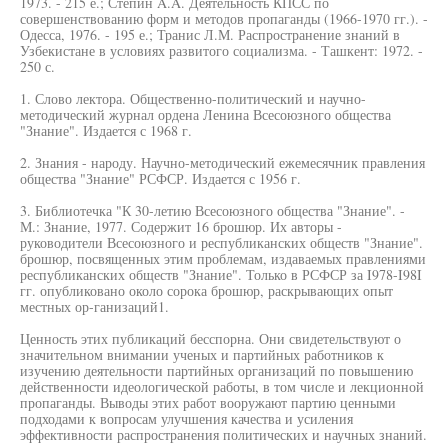
1973. - 215 е.; Степин A.A. Деятельность КПСС по
совершенствованию форм и методов пропаганды (1966-1970 гг.). -
Одесса, 1976. - 195 е.; Транис Л.М. Распространение знаний в
Узбекистане в условиях развитого социализма. - Ташкент: 1972. -
250 с.
1. Слово лектора. Общественно-политический и научно-
методический журнал ордена Ленина Всесоюзного общества
"Знание". Издается с 1968 г.
2. Знания - народу. Научно-методический ежемесячник правления
общества "Знание" РСФСР. Издается с 1956 г.
3. Библиотечка "К 30-летию Всесоюзного общества "Знание". -
М.: Знание, 1977. Содержит 16 брошюр. Их авторы -
руководители Всесоюзного и республиканских обществ "Знание".
брошюр, посвященных этим проблемам, издаваемых правлениями
республиканских обществ "Знание". Только в РСФСР за I978-I98I
гг. опубликовано около сорока брошюр, раскрывающих опыт
местных ор-ганизаций1.
Ценность этих публикаций бесспорна. Они свидетельствуют о
значительном внимании ученых и партийных работников к
изучению деятельности партийных организаций по повышению
действенности идеологической работы, в том числе и лекционной
пропаганды. Выводы этих работ вооружают партию ценными
подходами к вопросам улучшения качества и усиления
эффективности распространения политических и научных знаний.