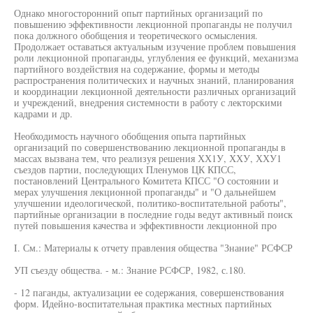
Однако многосторонний опыт партийных организаций по
повышению эффективности лекционной пропаганды не получил
пока должного обобщения и теоретического осмысления.
Продолжает оставаться актуальным изучение проблем повышения
роли лекционной пропаганды, углубления ее функций, механизма
партийного воздействия на содержание, формы и методы
распространения политических и научных знаний, планирования
и координации лекционной деятельности различных организаций
и учреждений, внедрения системности в работу с лекторскими
кадрами и др.
Необходимость научного обобщения опыта партийных
организаций по совершенствованию лекционной пропаганды в
массах вызвана тем, что реализуя решения ХХ1У, ХХУ, ХХУ1
съездов партии, последующих Пленумов ЦК КПСС,
постановлений Центрального Комитета КПСС "О состоянии и
мерах улучшения лекционной пропаганды" и "О дальнейшем
улучшении идеологической, политико-воспитательной работы",
партийные организации в последние годы ведут активный поиск
путей повышения качества и эффективности лекционной про
I. См.: Материалы к отчету правления общества "Знание" РСФСР
УП съезду общества. - м.: Знание РСФСР, 1982, с.180.
- 12 паганды, актуализации ее содержания, совершенствования
форм. Идейно-воспитательная практика местных партийных