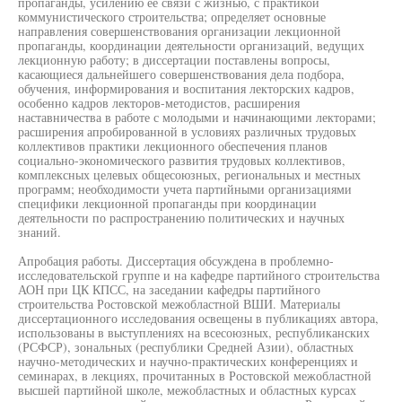
пропаганды, усилению ее связи с жизнью, с практикой
коммунистического строительства; определяет основные
направления совершенствования организации лекционной
пропаганды, координации деятельности организаций, ведущих
лекционную работу; в диссертации поставлены вопросы,
касающиеся дальнейшего совершенствования дела подбора,
обучения, информирования и воспитания лекторских кадров,
особенно кадров лекторов-методистов, расширения
наставничества в работе с молодыми и начинающими лекторами;
расширения апробированной в условиях различных трудовых
коллективов практики лекционного обеспечения планов
социально-экономического развития трудовых коллективов,
комплексных целевых общесоюзных, региональных и местных
программ; необходимости учета партийными организациями
специфики лекционной пропаганды при координации
деятельности по распространению политических и научных
знаний.
Апробация работы. Диссертация обсуждена в проблемно-
исследовательской группе и на кафедре партийного строительства
АОН при ЦК КПСС, на заседании кафедры партийного
строительства Ростовской межобластной ВШИ. Материалы
диссертационного исследования освещены в публикациях автора,
использованы в выступлениях на всесоюзных, республиканских
(РСФСР), зональных (республики Средней Азии), областных
научно-методических и научно-практических конференциях и
семинарах, в лекциях, прочитанных в Ростовской межобластной
высшей партийной школе, межобластных и областных курсах