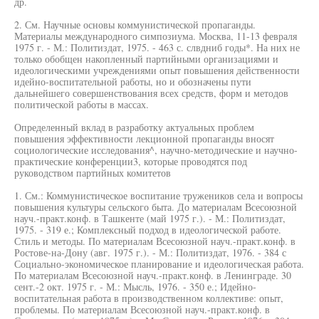
др.
2. См. Научные основы коммунистической пропаганды.
Материалы международного симпозиума. Москва, 11-13 февраля
1975 г. - М.: Политиздат, 1975. - 463 с. слвдниб годы*. На них не
только обобщен накопленный партийными организациями и
идеологическими учреждениями опыт повышения действенности
идейно-воспитательной работы, но и обозначены пути
дальнейшего совершенствования всех средств, форм и методов
политической работы в массах.
Определенный вклад в разработку актуальных проблем
повышения эффективности лекционной пропаганды вносят
социологические исследования^, научно-методические и научно-
практические конференции3, которые проводятся под
руководством партийных комитетов
1. См.: Коммунистическое воспитание тружеников села и вопросы
повышения культуры сельского быта. До материалам Всесоюзной
науч.-практ.конф. в Ташкенте (май 1975 г.). - М.: Политиздат,
1975. - 319 е.; Комплексный подход в идеологической работе.
Стиль и методы. По материалам Всесоюзной науч.-практ.конф. в
Ростове-на-Дону (авг. 1975 г.). - М.: Политиздат, 1976. - 384 с
Социально-экономическое планирование и идеологическая работа.
По материалам Всесоюзной науч.-практ.конф. в Ленинграде. 30
сент.-2 окт. 1975 г. - М.: Мысль, 1976. - 350 е.; Идейно-
воспитательная работа в производственном коллективе: опыт,
проблемы. По материалам Всесоюзной науч.-практ.конф. в