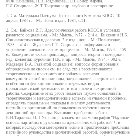
М.Ф.Ненашева, П.В.Позднякова, Л.Н.Понор марева,
Г.Л.Смирнова, Ж.Т.Тощенко и др. глубоко и всесторонне
1. См. Материалы Пленума Центрального Комитета КПСС, 10
апреля 1984 г. - М.: Политиздат, 1984, с.21.
2. См.: Байкова В.Г. Идеологическая работа КПСС в условиях
развитого социализма. - М.: Мысль, 1у77. - 214 е.; Биккенин Н.Б.
Социалистическая идеология. 2-е изд., доп. - М.: Политиздат,
1983. - 414 с.; Журавлев Г,Т. Социальная информация и
управление идеологическим процессом. - М.: Мысль, 1973. - 159
е.; Коммунистическая пропаганда: вопросы теории и методики.
Ред. коллегия: Курочнин П.К. и др. - М.: Мысль, 1974. - 302 е.;
Медведев В.А. Развитой социализм: вопросы формирования
обпродолжение сноски см. на след.стр.) рассматриваются
теоретические и практические проблемы развития
коммунистической пропаганды, затрагиваются специфические
особенности функционирования отдельных видов
пропагандистской деятельности, в том числе и лекционной
работы. Содержание этих работ помогает глубже осмысливать
теоретические и методологические аспекты изучаемой проблемы,
определять правильные подходы к анализу деятельности
партийных организаций по повышению эффективности
лекционной пропаганды. Вызывают одобрение работы
Е.Н.Тарасова, П.П.Украинца, коллективная монография "Научные
основы партийного руководства идеологической работой"*, в
которых исследуются методологические и практические проблемы
партийного руководства идеологической работой, ориентирующие