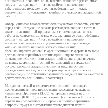
всей партии), обобщить опыт, выявить наиболее эффективные
формы и методы партийного воздействия на качество и
действенность труда лекторов, выработать практические
рекомендации по усилению партийного руководства лекционной
работой.
Автор, учитывая многоаспектность изучаемой проблемы, ставит
перед собой следующие задачи: рассмотреть вопрос о месте и
значении лекционной пропаганды в системе идеологической
работы на современном этапе, о возрастании ее роли; обобщить
формы и методы партийного воздействия на качество,
актуальность содержания и укрепление связи пропаганды с
жизнью, выявить наиболее эффективные из них;
проанализировать основные организационные формы и методы
деятельности партийных организаций, направленные на
повышение действенности лекционной пропаганды; изучить
практику координации усилий организаций и учреждений,
осуществляющих лекционную пропаганду; на основе
проведенного исследования сформулировать практические
рекомендации по усилению партийного воздействия на качество и
действенность лекционной пропаганды.
Методологической и теоретической основой настоящего
исследования явились произведения классиков марксизма-
ленинизма, Программа КПСС, материалы съездов партии,
Пленумов ЦК КПСС, постановления Центрального Комитета
партии по идеологическим и организационно-партийным
вопросам, труды и выступления руководителей партии.