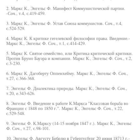
2. Маркс К., Энгельс Ф. Манифест Коммунистической партии.
-Соч., т.4, с.419-459.
3. Маркс К., Энгельс Ф. Устав Союза коммунистов. Соч., т.4,
с.524-529.
4. Маркс К. К критике гегелевской философии права. Введение.-
Маркс К., Энгельс Ф. Соч., т.1, с.414-429.
5. Маркс К. Святое семейство, или Критика критической критики.
Против Бруно Бауэра и компании. Маркс К., Энгельс Ф. Соч., т.2,
с.3-230.
6. Маркс К. Дагоберту Оппенхейму. Маркс К., Энгельс Ф. Соч.,
т.27, с.366-368.
7. Энгельс Ф. Диалектика природы. Маркс К., Энгельс Ф. Соч.,
т.20, е.343-626.
8. Энгельс Ф. Введение к работе К.Маркса "Классовая борьба во
Франции с 1848 по 1850 г.". Маркс К., Энгельс Ф. Соч., т.22,
с.529-548.
9. Энгельс Ф. К.Марксу (14-15 ноября 1847 г.). Маркс К., Энгельс
Ф. Соч., т.27, с.98-101.
10. Энгельс Ф. Августу Бебелю в Губертусбург 20 июня 18713 г.-