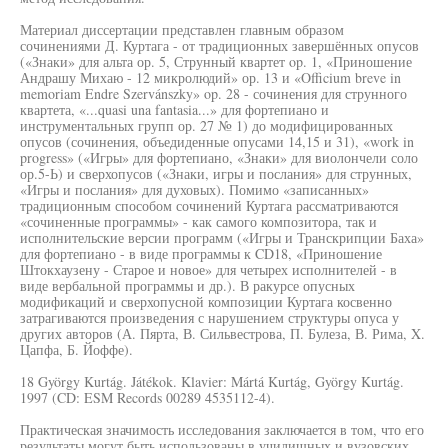
Материал диссертации представлен главным образом
сочинениями Д. Куртага - от традиционных завершённых опусов
(«Знаки» для альта ор. 5, Струнный квартет op. 1, «Приношение
Андрашу Михаю - 12 микролюдий» ор. 13 и «Officium breve in
memoriam Endre Szervánszky» op. 28 - сочинения для струнного
квартета, «...quasi una fantasia...» для фортепиано и
инструментальных групп ор. 27 № 1) до модифицированных
опусов (сочинения, объедиденные опусами 14,15 и 31), «work in
progress» («Игры» для фортепиано, «Знаки» для виолончели соло
ор.5-Ь) и сверхопусов («Знаки, игры и послания» для струнных,
«Игры и послания» для духовых). Помимо «записанных»
традиционным способом сочинений Куртага рассматриваются
«сочиненные программы» - как самого композитора, так и
исполнительские версии программ («Игры и Транскрипции Баха»
для фортепиано - в виде программы к CD18, «Приношение
Штокхаузену - Старое и новое» для четырех исполнителей - в
виде вербальной программы и др.). В ракурсе опусных
модификаций и сверхопусной композиции Куртага косвенно
затрагиваются произведения с нарушением структуры опуса у
других авторов (А. Пярта, В. Сильвестрова, П. Булеза, В. Рима, X.
Цапфа, Б. Йоффе).
18 György Kurtág. Játékok. Klavier: Mártá Kurtág, György Kurtág.
1997 (CD: ESM Records 00289 4535112-4).
Практическая значимость исследования заключается в том, что его
результаты могут быть использованы в училищных и вузовских