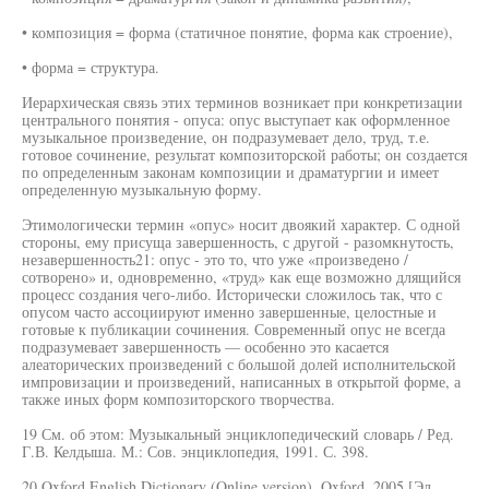
• композиция = форма (статичное понятие, форма как строение),
• форма = структура.
Иерархическая связь этих терминов возникает при конкретизации
центрального понятия - опуса: опус выступает как оформленное
музыкальное произведение, он подразумевает дело, труд, т.е.
готовое сочинение, результат композиторской работы; он создается
по определенным законам композиции и драматургии и имеет
определенную музыкальную форму.
Этимологически термин «опус» носит двоякий характер. С одной
стороны, ему присуща завершенность, с другой - разомкнутость,
незавершенность21: опус - это то, что уже «произведено /
сотворено» и, одновременно, «труд» как еще возможно длящийся
процесс создания чего-либо. Исторически сложилось так, что с
опусом часто ассоциируют именно завершенные, целостные и
готовые к публикации сочинения. Современный опус не всегда
подразумевает завершенность — особенно это касается
алеаторических произведений с большой долей исполнительской
импровизации и произведений, написанных в открытой форме, а
также иных форм композиторского творчества.
19 См. об этом: Музыкальный энциклопедический словарь / Ред.
Г.В. Келдыша. М.: Сов. энциклопедия, 1991. С. 398.
20 Oxford English Dictionary (Online version). Oxford, 2005 [Эл.