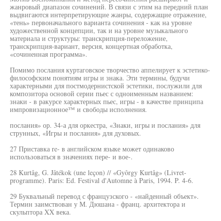
жанровый диапазон сочинений. В связи с этим на передний план
выдвигаются интерпретирующие жанры, содержащие отражение,
«тень» первоначального варианта сочинения - как на уровне
художественной концепции, так и на уровне музыкального
материала и структуры: транскрипция-переложение,
транскрипция-вариант, версия, концертная обработка,
«сочиненная программа».
Помимо послания куртаговское творчество аппелирует к эстетико-
философским понятиям игры и знака. Эти термины, будучи
характерными для постмодернистской эстетики, послужили для
композитора основой серии пьес с одноименным названием:
знаки - в ракурсе характерных пьес, игры - в качестве принципа
импровизационное™ и свободы исполнения.
послания» ор. 34-а для оркестра, «Знаки, игры и послания» для
струнных, «Игры и послания» для духовых.
27 Приставка re- в английском языке может одинаково
использоваться в значениях пере- и вое-.
28 Kurtâg, G. Jâtékok (une leçon) // «Gyôrgy Kurtâg» (Livret-
programme). Paris: Ed. Festival d'Automne à Paris, 1994. P. 4-6.
29 Буквальный перевод с французского - «найденный объект».
Термин заимствован у М. Дюшана - франц. архитектора и
скульптора XX века.