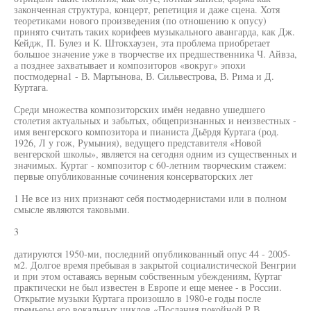
законченная структура, концерт, репетиция и даже сцена. Хотя
теоретиками нового произведения (по отношению к опусу)
принято считать таких корифеев музыкального авангарда, как Дж.
Кейдж, П. Булез и К. Штокхаузен, эта проблема приобретает
большое значение уже в творчестве их предшественника Ч. Айвза,
а позднее захватывает и композиторов «вокруг» эпохи
постмодерна1 - В. Мартынова, В. Сильвестрова, В. Рима и Д.
Куртага.
Среди множества композиторских имён недавно ушедшего
столетия актуальных и забытых, общепризнанных и неизвестных -
имя венгерского композитора и пианиста Дьёрдя Куртага (род.
1926, Л у гож, Румыния), ведущего представителя «Новой
венгерской школы», является на сегодня одним из существенных и
значимых. Куртаг - композитор с 60-летним творческим стажем:
первые опубликованные сочинения консерваторских лет
1 Не все из них признают себя постмодернистами или в полном
смысле являются таковыми.
3
датируются 1950-ми, последний опубликованный опус 44 - 2005-
м2. Долгое время пребывая в закрытой социалистической Венгрии
и при этом оставаясь верным собственным убеждениям, Куртаг
практически не был известен в Европе и еще менее - в России.
Открытие музыки Куртага произошло в 1980-е годы после
премьеры его вокальных циклов «Послания покойной Р.В.