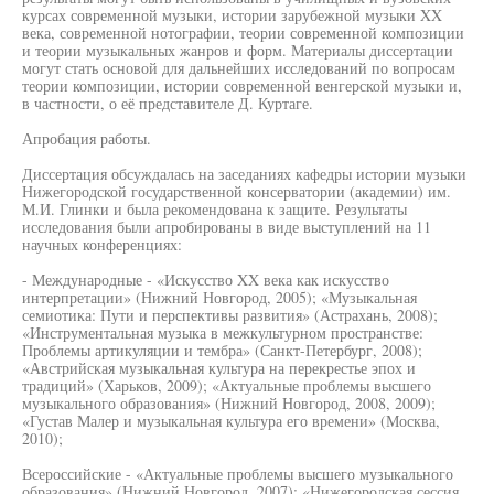
курсах современной музыки, истории зарубежной музыки XX
века, современной нотографии, теории современной композиции
и теории музыкальных жанров и форм. Материалы диссертации
могут стать основой для дальнейших исследований по вопросам
теории композиции, истории современной венгерской музыки и,
в частности, о её представителе Д. Куртаге.
Апробация работы.
Диссертация обсуждалась на заседаниях кафедры истории музыки
Нижегородской государственной консерватории (академии) им.
М.И. Глинки и была рекомендована к защите. Результаты
исследования были апробированы в виде выступлений на 11
научных конференциях:
- Международные - «Искусство XX века как искусство
интерпретации» (Нижний Новгород, 2005); «Музыкальная
семиотика: Пути и перспективы развития» (Астрахань, 2008);
«Инструментальная музыка в межкультурном пространстве:
Проблемы артикуляции и тембра» (Санкт-Петербург, 2008);
«Австрийская музыкальная культура на перекрестье эпох и
традиций» (Харьков, 2009); «Актуальные проблемы высшего
музыкального образования» (Нижний Новгород, 2008, 2009);
«Густав Малер и музыкальная культура его времени» (Москва,
2010);
Всероссийские - «Актуальные проблемы высшего музыкального
образования» (Нижний Новгород, 2007); «Нижегородская сессия