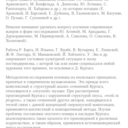
Арановского, М. Бонфельда, А. Денисова, Ю. Лотмана, С.
Раппопорта, И. Хабарова и др.), по истории нотации (Е.
Ароновой, И. Барсовой, Е. Дубинец, В. Екимовского, М. Катунян,
О. Пузько, Г. Супоневой и др.).
Немалое внимание уделялось вопросу изучения современных
жанров и форм (исследования Ю. Агеевой, М. Аркадьева, Г.
Дауноравичене, М. Переверзевой, А. Соколова, О. Соколова, В.
Холоповой).
Работы Р. Барта, И. Ильина, Г. Кнабе, В. Кутырева, Е. Лианской,
Ж.Ф. Лиотара, Н. Маньковской, Й. Хейзинги, У. Эко и др.
очерчивают состояние культурной ситуации в эпоху
постмодернизма, с которой так или иначе соприкасался любой
художник того времени, не исключая и Д. Куртага.
Методология исследования основана на нескольких принципах,
принятых в современном музыкознании. Это прежде всего
комплексный и структурный анализ сочинений Куртага,
относящихся к «опусной» музыке. При рассмотрении
произведений Куртага с нарушенной структурой опуса, «work in
progress», а также сочинений других авторов, находящихся в
тесной связи с данной концепцией сверхопусной композиции,
применяется контекстный и компаративный методы. Изучая
проблему постановки опусного номера в наследии Куртага,
анализировались также каталоги его произведений в различных
издательствах, и таким образом, применялся источниковедческий
метод исследования.