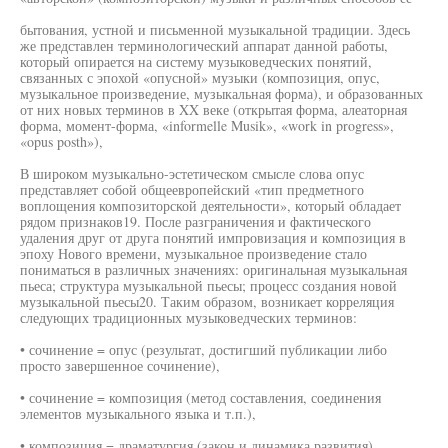
бытования, устной и письменной музыкальной традиции. Здесь
же представлен терминологический аппарат данной работы,
который опирается на систему музыковедческих понятий,
связанных с эпохой «опусной» музыки (композиция, опус,
музыкальное произведение, музыкальная форма), и образованных
от них новых терминов в XX веке (открытая форма, алеаторная
форма, момент-форма, «informelle Musik», «work in progress»,
«opus posth»),
В широком музыкально-эстетическом смысле слова опус
представляет собой общеевропейский «тип предметного
воплощения композиторской деятельности», который обладает
рядом признаков19. После разграничения и фактического
удаления друг от друга понятий импровизация и композиция в
эпоху Нового времени, музыкальное произведение стало
пониматься в различных значениях: оригинальная музыкальная
пьеса; структура музыкальной пьесы; процесс создания новой
музыкальной пьесы20. Таким образом, возникает корреляция
следующих традиционных музыковедческих терминов:
• сочинение = опус (результат, достигший публикации либо
просто завершенное сочинение),
• сочинение = композиция (метод составления, соединения
элементов музыкального языка и т.п.),
• композиция = драматургия (закон и динамика развития),