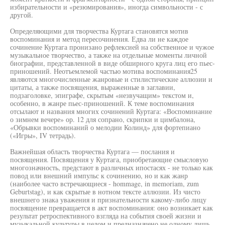
избирательности и «резюмирования», иногда символьности - с
другой.
Определяющими для творчества Куртага становятся мотив
воспоминания и метод пересочинения. Едва ли не каждое
сочинение Куртага пронизано рефлексией на собственное и чужое
музыкальное творчество, а также на отдельные моменты личной
биографии, представленной в виде обширного круга лиц его пьес-
приношений. Неотъемлемой частью мотива воспоминания25
являются многочисленные жанровые и стилистические аллюзии и
цитаты, а также посвящения, выраженные в заглавии,
подзаголовке, эпиграфе, скрытым «незвучащим» текстом и,
особенно, в жанре пьес-приношений. К теме воспоминания
отсылают и названия многих сочинений Куртага: «Воспоминание
о зимнем вечере» ор. 12 для сопрано, скрипки и цимбалона,
«Обрывки воспоминаний о мелодии Колинд» для фортепиано
(«Игры», IV тетрадь).
Важнейшая область творчества Куртага — послания и
посвящения. Посвящения у Куртага, приобретающие смысловую
многозначность, предстают в различных ипостасях - не только как
повод или внешний импульс к сочинению, но и как жанр
(наиболее часто встречающиеся - hommage, in memoriam, zum
Geburtstag), и как скрытые в нотном тексте аллюзии. Из чисто
внешнего знака уважения и признательности какому-либо лицу
посвящение превращается в акт воспоминания: оно возникает как
результат ретроспективного взгляда на события своей жизни и
музыкальной культуры в целом и предназначено не одному лишь