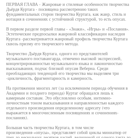
ПЕРВАЯ ГЛАВА - Жанровые и стилевые особенности творчества
Дьёрдя Куртага - посвящена рассмотрению таких
фундаментальных сторон творчества Куртага, как жанр, стиль и
нотация в сочинениях с устойчивой структурой, то есть опусах.
В первом разделе первой главы - «Знаки», «Игры» и «Послания».
Эстетические предпосылки жанровой классификации наследия
Куртага -рассматривается жанровый профиль творчества Куртага
сквозь призму его творческого метода.
Творчество Дьёрдя Куртага, одного из представителей
музыкального поставангарда, отмечено высокой экспрессией,
концентрированностью музыкального языка и лаконичностью
высказывания, подчас близкой опусам Веберна. Среди
преобладающих тенденций его творчества мы выделяем три
-цикличность, фрагментарность и камерность.
На протяжении многих лет (за исключением периода обучения в
Академии и позднего периода) Куртаг обращался лишь к
камерным составам. Это обусловлено особым, интимно-
личностным тоном высказывания и направленностью каждого
отдельного произведения определенному адресату (что
выражается в многочисленным посвящениях и сочинениях-
посланиях).
Большая часть творчества Куртага, в том числе
произведения-«опусы», представляет собой циклы миниатюр от
трех до нескольких десятков частей, величиной от одного такта до