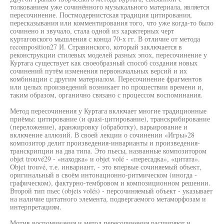
толкованием уже сочинённого музыкального материала, является
пересочинение. Постмодернистская традиция цитирования,
пересказывания или комментирования того, что уже когда-то было
сочинено и звучало, стала одной из характерных черт
куртаговского мышления с конца 70-х гг. В отличие от метода
recomposition27 И. Стравинского, который заключается в
реконструкции стилевых моделей разных эпох, пересочинение у
Куртага существует как своеобразный способ создания новых
сочинений путём изменения первоначальных версий и их
комбинации с другим материалом. Пересочинение фрагментов
или целых произведений возникает по прошествии времени и,
таким образом, органично связано с процессом воспоминания.
Метод пересочинения у Куртага включает многие традиционные
приёмы: цитирование (и quasi-цитирование), транскрибирование
(переложение), аранжировку (обработку), варьирование и
включение аллюзий. В своей лекции о сочинении «Игры»28
композитор делит произведения-инварианты и произведения-
транскрипции на два типа. Это пьесы, названные композитором
objet trouvé29 - «находка» и objet volé - «пересадка», «цитата».
Objet trouvé, т.е. инвариант, - это впервые сочиняемый объект,
оригинальный в своём интонационно-ритмическом (иногда -
графическом), фактурно-тембровом и композиционном решении.
Второй тип пьес (objets volés) - персочиняемый объект - указывает
на наличие цитатного элемента, подвергаемого метаморфозам и
интерпретациям.
Мотив воспоминания и метод пересочинения расширяют и