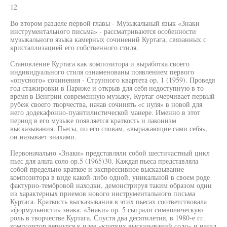
12
Во втором разделе первой главы - Музыкальный язык «Знаки
инструментального письма» - рассматриваются особенности
музыкального языка камерных сочинений Куртага, связанных с
кристаллизацией его собственного стиля.
Становление Куртага как композитора и выработка своего
индивидуального стиля ознаменованы появлением первого
«опусного» сочинения - Струнного квартета op. 1 (1959). Проведя
год стажировки в Париже и открыв для себя недоступную в то
время в Венгрии современную музыку, Куртаг очерчивает первый
рубеж своего творчества, начав сочинять «с нуля» в новой для
него додекафонно-пуантилистической манере. Именно в этот
период в его музыке появляется краткость и лаконизм
высказывания. Пьесы, по его словам, «выражающие сами себя»,
он называет знаками.
Первоначально «Знаки» представляли собой шестичастный цикл
пьес для альта соло ор.5 (1965)30. Каждая пьеса представляла
собой предельно краткое и экспрессивное высказывание
композитора в виде какой-либо одной, уникальной в своем роде
фактурно-тембровой находки, демонстрируя таким образом один
из характерных приемов нового инструментального письма
Куртага. Краткость высказывания в этих пьесах соответствовала
«формульности» знака. «Знаки» ор. 5 сыграли символическую
роль в творчестве Куртага. Спустя два десятилетия, в 1980-е гг.
композитор вернулся к идее «кратких высказываний соло» и начал