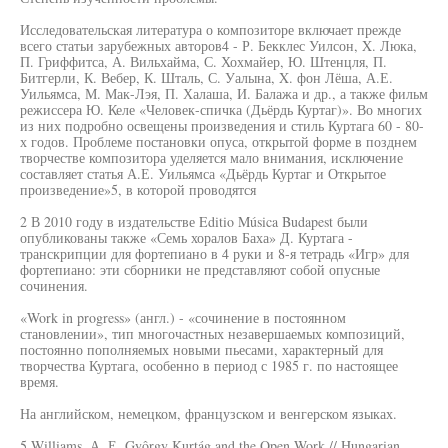
Исследовательская литература о композиторе включает прежде
всего статьи зарубежных авторов4 - Р. Бекклес Уилсон, X. Люка,
П. Гриффитса, А. Вильхайма, С. Хохмайер, Ю. Штенцля, П.
Битгерли, К. Вебер, К. Шталь, С. Уалына, X. фон Лёша, А.Е.
Уильямса, М. Мак-Лэя, П. Халаша, И. Балажа и др., а также фильм
режиссера Ю. Келе «Человек-спичка (Дьёрдь Куртаг)». Во многих
из них подробно освещены произведения и стиль Куртага 60 - 80-
х годов. Проблеме постановки опуса, открытой форме в позднем
творчестве композитора уделяется мало внимания, исключение
составляет статья А.Е. Уильямса «Дьёрдь Куртаг и Открытое
произведение»5, в которой проводятся
2 В 2010 году в издательстве Editio Música Budapest были
опубликованы также «Семь хоралов Баха» Д. Куртага -
транскрипции для фортепиано в 4 руки и 8-я тетрадь «Игр» для
фортепиано: эти сборники не представляют собой опусные
сочинения.
«Work in progress» (англ.) - «сочинение в постоянном
становлении», тип многочастных незавершаемых композиций,
постоянно пополняемых новыми пьесами, характерный для
творчества Куртага, особенно в период с 1985 г. по настоящее
время.
На английском, немецком, французском и венгерском языках.
5 Williams, А. Е. Gyôrgy Kurtág and the Open Work // Hungarian