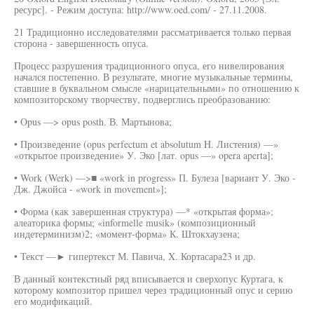
ресурс]. - Режим доступа: http://www.oed.com/ - 27.11.2008.
21 Традиционно исследователями рассматривается только первая
сторона - завершенность опуса.
Процесс разрушения традиционного опуса, его нивелирования
начался постепенно. В результате, многие музыкальные термины,
ставшие в буквальном смысле «нарицательными» по отношению к
композиторскому творчеству, подверглись преобразованию:
• Opus —> opus posth. В. Мартынова;
• Произведение (opus perfectum et absolutum H. Листения) —»
«открытое произведение» У. Эко [лат. opus —» opera aperta];
• Work (Werk) —>■ «work in progress» П. Булеза [вариант У. Эко -
Дж. Джойса - «work in movement»];
• Форма (как завершенная структура) —* «открытая форма»;
алеаторика формы; «informelle musik» (композиционный
индетерминизм)2; «момент-форма» К. Штокхаузена;
• Текст —► гипертекст М. Павича, X. Кортасара23 и др.
В данный контекстный ряд вписывается и сверхопус Куртага, к
которому композитор пришел через традиционный опус и серию
его модификаций.