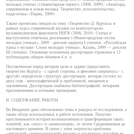
молодых ученых (гуманитарные науки)» (2008, 2009); «Авангард,
современная и новая музыка: Творчество, исполнительство,
педагогика» (Пермь, 2009).
Также прочитана лекция на тему «Творчество Д. Куртага» в
рамках курса современной музыки на композиторско-
музыковедческом факультете ННГК (2008, 2010). Статьи и
выступления отмечены дипломами («Нижегородская сессия
молодых ученых», 2009 - диплом лауреата I степени, «Российская
наука о музыке: Слово молодых ученых», Казань, 2009 — диплом
Ш степени). Основные положения диссертации отражены в 12
публикациях общим объемом 4 п. л.
Поставленные перед автором цели и задачи (представить
творчество Куртага - с одной стороны, и феномен сверхопуса - с
другой) определили структуру диссертации, которая состоит из
двух глав - монографической и проблемной, введения и
заключения. Диссертация снабжена библиографией, четырьмя
приложениями и нотными примерами.
II. СОДЕРЖАНИЕ РАБОТЫ
Во Введении дано обоснование темы и ракурса её исследования, а
также обзор используемых в работе источников. Попутно
прослеживается история возникновения и трансформация таких
понятий, как «опус» и «композиция», от эпохи Средневековья до
настоящего времени. В связи с этим затронуты проблемы
«авторской» (композиторской) музыки и различных способов ее