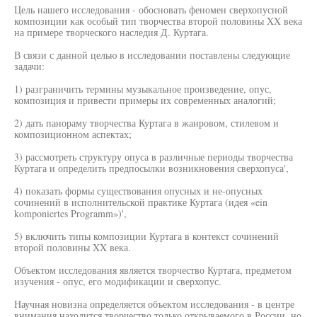
Цель нашего исследования - обосновать феномен сверхопусной
композиции как особый тип творчества второй половины XX века
на примере творческого наследия Д. Куртага.
В связи с данной целью в исследовании поставлены следующие
задачи:
1) разграничить термины музыкальное произведение, опус,
композиция и привести примеры их современных аналогий;
2) дать панораму творчества Куртага в жанровом, стилевом и
композиционном аспектах;
3) рассмотреть структуру опуса в различные периоды творчества
Куртага и определить предпосылки возникновения сверхопуса',
4) показать формы существования опусных и не-опусных
сочинений в исполнительской практике Куртага (идея «ein
komponiertes Programm»)',
5) включить типы композиции Куртага в контекст сочинений
второй половины XX века.
Объектом исследования является творчество Куртага, предметом
изучения - опус, его модификации и сверхопус.
Научная новизна определяется объектом исследования - в центре
внимания находится творчество только открываемого в России, но