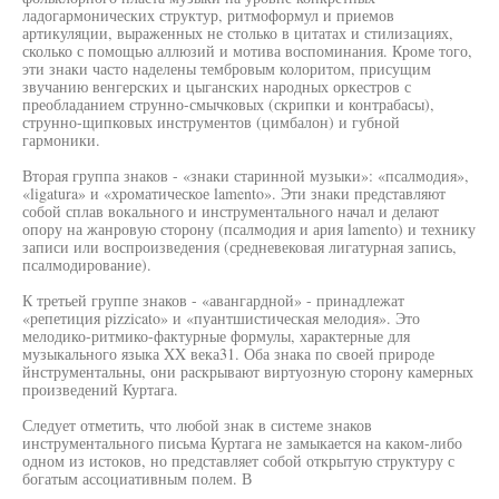
ладогармонических структур, ритмоформул и приемов
артикуляции, выраженных не столько в цитатах и стилизациях,
сколько с помощью аллюзий и мотива воспоминания. Кроме того,
эти знаки часто наделены тембровым колоритом, присущим
звучанию венгерских и цыганских народных оркестров с
преобладанием струнно-смычковых (скрипки и контрабасы),
струнно-щипковых инструментов (цимбалон) и губной
гармоники.
Вторая группа знаков - «знаки старинной музыки»: «псалмодия»,
«ligatura» и «хроматическое lamento». Эти знаки представляют
собой сплав вокального и инструментального начал и делают
опору на жанровую сторону (псалмодия и ария lamento) и технику
записи или воспроизведения (средневековая лигатурная запись,
псалмодирование).
К третьей группе знаков - «авангардной» - принадлежат
«репетиция pizzicato» и «пуантшистическая мелодия». Это
мелодико-ритмико-фактурные формулы, характерные для
музыкального языка XX века31. Оба знака по своей природе
йнструментальны, они раскрывают виртуозную сторону камерных
произведений Куртага.
Следует отметить, что любой знак в системе знаков
инструментального письма Куртага не замыкается на каком-либо
одном из истоков, но представляет собой открытую структуру с
богатым ассоциативным полем. В