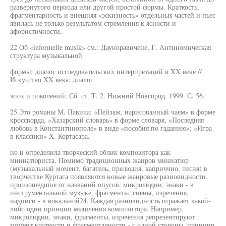
развернутого периода или другой простой формы. Краткость,
фрагментарность и внешняя «эскизность» отдельных частей и пьес
явилась не только результатом стремления к ясности и
афористичности,
22 Об «informelle musik» см.: Дауноравичене, Г. Антиномическая
структура музыкальной
формы: диалог исследовательских интерпретаций в XX веке //
Искусство XX века: диалог
эпох и поколений: Сб. ст. Т. 2. Нижний Новгород, 1999. С. 56.
25 Это романы М. Павича: «Пейзаж, нарисованный чаем» в форме
кроссворда, «Хазарский словарь» в форме словаря, «Последняя
любовь в Константинополе» в виде «пособия по гаданию»; «Игра
в классики» X. Кортасара.
но и определила творческий облик композитора как
миниатюриста. Помимо традиционных жанров миниатюр
(музыкальный момент, багатель, прелюдия, каприччио, песня) в
творчестве Куртага появляются новые жанровые разновидности,
произошедшие от названий опусов: микролюдии, знаки - в
инструментальной музыке, фрагменты, сцены, изречения,
надписи - в вокальной24. Каждая разновидность отражает какой-
либо один принцип мышления композитора. Например,
микролюдии, знаки, фрагменты, изречения репрезентируют
момент краткости и фрагментарности - с одной стороны, принцип