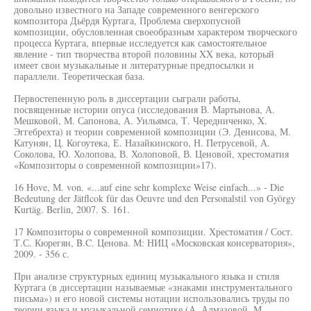
довольно известного на Западе современного венгерского
композитора Дьёрдя Куртага, Проблема сверхопусной
композиции, обусловленная своеобразным характером творческого
процесса Куртага, впервые исследуется как самостоятельное
явление - тип творчества второй половины XX века, который
имеет свои музыкальные и литературные предпосылки и
параллели. Теоретическая база.
Первостепенную роль в диссертации сыграли работы,
посвященные истории опуса (исследования В. Мартынова, А.
Мешковой, М. Сапонова, А. Уильямса, Т. Чередниченко, X.
Эггебрехта) и теории современной композиции (Э. Денисова, М.
Катунян, Ц. Когоутека, Е. Назайкинского, Н. Петрусевой, А.
Соколова, Ю. Холопова, В. Холоповой, В. Ценовой, хрестоматия
«Композиторы о современной композиции»17).
16 Hove, М. von. «...auf eine sehr komplexe Weise einfach...» - Die
Bedeutung der Jätflcok für das Oeuvre und den Personalstil von György
Kurtäg. Berlin, 2007. S. 161.
17 Композиторы о современной композиции. Хрестоматия / Сост.
Т.С. Кюрегян, B.C. Ценова. М: НИЦ «Московская консерватория»,
2009. - 356 с.
При анализе структурных единиц музыкального языка и стиля
Куртага (в диссертации называемые «знаками инструментального
письма») и его новой системы нотации использовались труды по
теории языка и музыкальной семиотике (А. Алмазовой, М.