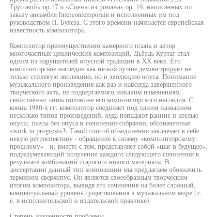
Трусовой» ор.17 и «Сцены из романа» ор. 19, написанных по
заказу ансамбля Intercontemporain и исполненных им под
руководством П. Булеза. С этого времени начинается европейская
известность композитора.
Композитор преимущественно камерного плана и автор
многочастных циклических композиций, Дьёрдь Куртаг стал
одним из нарушителей опусной традиции в XX веке. Его
композиторское наследие как нельзя лучше демонстрирует не
только стилевую эволюцию, но и эволюцию опуса. Понимание
музыкального произведения как раз и навсегда завершенного
творческого акта, не подвергаемого никаким изменениям,
свойственно лишь половине его композиторского наследия. С
конца 1980-х гг. композитор соединяет под одним названием
несколько типов произведений, куда попадают ранние и зрелые
опусы, пьесы без опуса и сочинения-собрания, обозначенные
«work in progress»3. Такой способ объединения заключает в себе
некую ретроспективу - обращение к своему «композиторскому
прошлому» - и, вместе с тем, представляет собой «шаг в будущее»,
подразумевающий получение каждого следующего сочинения в
результате комбинаций старого и нового материала. В
диссертации данный тип композиции мы предлагаем обозначить
термином сверхопус. Он является своеобразным творческим
итогом композитора, выводя его сочинения на более сложный,
концептуальный уровень существования в музыкальном мире (т.
е. в исполнительской и издательской практике).
Степень изученности проблемы.