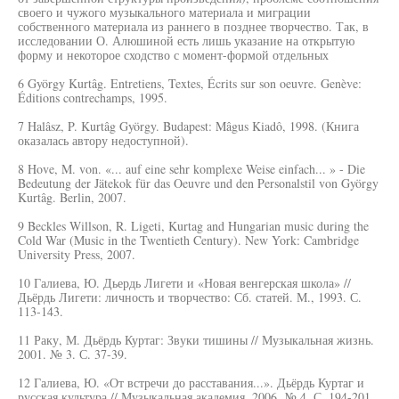
своего и чужого музыкального материала и миграции
собственного материала из раннего в позднее творчество. Так, в
исследовании О. Алюшиной есть лишь указание на открытую
форму и некоторое сходство с момент-формой отдельных
6 György Kurtâg. Entretiens, Textes, Écrits sur son oeuvre. Genève:
Éditions contrechamps, 1995.
7 Halâsz, P. Kurtâg György. Budapest: Mâgus Kiadô, 1998. (Книга
оказалась автору недоступной).
8 Hove, M. von. «... auf eine sehr komplexe Weise einfach... » - Die
Bedeutung der Jätekok für das Oeuvre und den Personalstil von György
Kurtâg. Berlin, 2007.
9 Beckles Willson, R. Ligeti, Kurtag and Hungarian music during the
Cold War (Music in the Twentieth Century). New York: Cambridge
University Press, 2007.
10 Галиева, Ю. Дьердь Лигети и «Новая венгерская школа» //
Дьёрдь Лигети: личность и творчество: Сб. статей. М., 1993. С.
113-143.
11 Раку, М. Дьёрдь Куртаг: Звуки тишины // Музыкальная жизнь.
2001. № 3. С. 37-39.
12 Галиева, Ю. «От встречи до расставания...». Дьёрдь Куртаг и
русская культура // Музыкальная академия. 2006. № 4. С. 194-201.