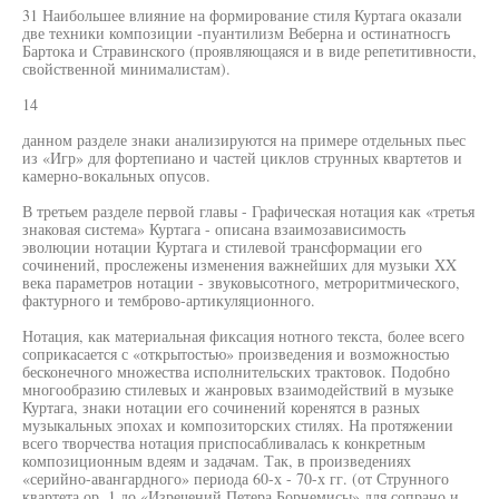
31 Наибольшее влияние на формирование стиля Куртага оказали
две техники композиции -пуантилизм Веберна и остинатносгь
Бартока и Стравинского (проявляющаяся и в виде репетитивности,
свойственной минималистам).
14
данном разделе знаки анализируются на примере отдельных пьес
из «Игр» для фортепиано и частей циклов струнных квартетов и
камерно-вокальных опусов.
В третьем разделе первой главы - Графическая нотация как «третья
знаковая система» Куртага - описана взаимозависимость
эволюции нотации Куртага и стилевой трансформации его
сочинений, прослежены изменения важнейших для музыки XX
века параметров нотации - звуковысотного, метроритмического,
фактурного и темброво-артикуляционного.
Нотация, как материальная фиксация нотного текста, более всего
соприкасается с «открытостью» произведения и возможностью
бесконечного множества исполнительских трактовок. Подобно
многообразию стилевых и жанровых взаимодействий в музыке
Куртага, знаки нотации его сочинений коренятся в разных
музыкальных эпохах и композиторских стилях. На протяжении
всего творчества нотация приспосабливалась к конкретным
композиционным вдеям и задачам. Так, в произведениях
«серийно-авангардного» периода 60-х - 70-х гг. (от Струнного
квартета ор. 1 до «Изречений Петера Борнемисы» для сопрано и