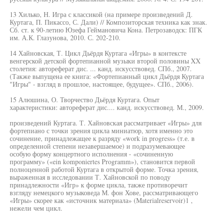
13 Хилько, Н. Игра с классикой (на примере произведений Д.
Куртага, П. Пикассо, С. Дали) // Композиторская техника как знак.
Сб. ст. к 90-летию Юзефа Геймановича Кона. Петрозаводск: ПГК
им. А.К. Глазунова, 2010. С. 202-210.
14 Хайновская, Т. Цикл Дьёрдя Куртага «Игры» в контексте
венгерской детской фортепианной музыки второй половины XX
столетия: автореферат дис. ... канд. искусствовед. СПб., 2007.
(Также выпущена ее книга: «Фортепианный цикл Дьёрдя Куртага
"Игры" - взгляд в прошлое, настоящее, будущее». СПб., 2006).
15 Алюшина, О. Творчество Дьёрдя Куртага. Опыт
характеристики: автореферат дис.... канд. искусствовед. М., 2009.
произведений Куртага. Т. Хайновская рассматривает «Игры» для
фортепиано с точки зрения цикла миниатюр, хотя именно это
сочинение, принадлежащее к разряду «work in progress» (т.е. в
определенной степени незавершаемое) и подразумевающее
особую форму концертного исполнения - «сочиненную
программу» («ein komponiertes Programm»), становится первой
полноценной работой Куртага в открытой форме. Точка зрения,
выраженная в исследовании Т. Хайновской по поводу
принадлежности «Игр» к форме цикла, также противоречит
взгляду немецкого музыковеда М. фон Хове, рассматривающего
«Игры» скорее как «источник материала» (Materialreservoir)1 ,
нежели чем цикл.