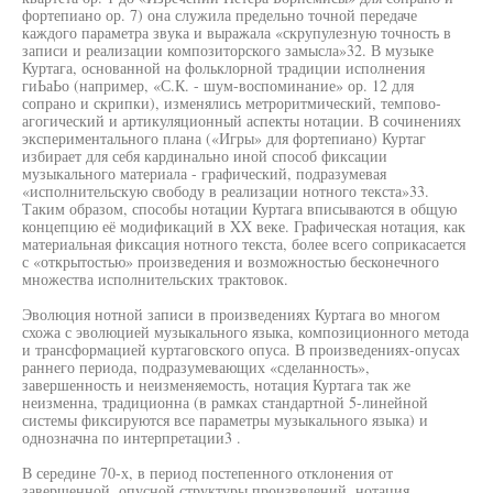
фортепиано ор. 7) она служила предельно точной передаче
каждого параметра звука и выражала «скрупулезную точность в
записи и реализации композиторского замысла»32. В музыке
Куртага, основанной на фольклорной традиции исполнения
гиЬаЬо (например, «С.К. - шум-воспоминание» ор. 12 для
сопрано и скрипки), изменялись метроритмический, темпово-
агогический и артикуляционный аспекты нотации. В сочинениях
экспериментального плана («Игры» для фортепиано) Куртаг
избирает для себя кардинально иной способ фиксации
музыкального материала - графический, подразумевая
«исполнительскую свободу в реализации нотного текста»33.
Таким образом, способы нотации Куртага вписываются в общую
концепцию её модификаций в XX веке. Графическая нотация, как
материальная фиксация нотного текста, более всего соприкасается
с «открытостью» произведения и возможностью бесконечного
множества исполнительских трактовок.
Эволюция нотной записи в произведениях Куртага во многом
схожа с эволюцией музыкального языка, композиционного метода
и трансформацией куртаговского опуса. В произведениях-опусах
раннего периода, подразумевающих «сделанность»,
завершенность и неизменяемость, нотация Куртага так же
неизменна, традиционна (в рамках стандартной 5-линейной
системы фиксируются все параметры музыкального языка) и
однозначна по интерпретации3 .
В середине 70-х, в период постепенного отклонения от
завершенной, опусной структуры произведений, нотация