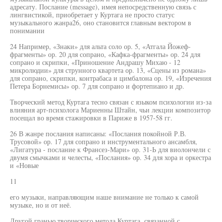
адресату. Послание (message), имея непосредственную связь с
лингвистикой, приобретает у Куртага не просто статус
музыкального жанра26, оно становится главным вектором в
понимании
24 Например, «Знаки» для альта соло ор. 5, «Атгала Йожеф-
фрагменты» ор. 20 для сопрано, «Кафка-фрагменты» ор. 24 для
сопрано и скрипки, «Приношение Андрашу Михаю - 12
микролюдии» для струнного квартета ор. 13, «Сцены из романа»
для сопрано, скрипки, контрабаса и цимбалона ор. 19, «Изречения
Петера Борнемисы» ор. 7 для сопрано и фортепиано и др.
Творческий метод Куртага тесно связан с языком психологии из-за
влияния арт-психолога Мариенны Штайн, чьи лекции композитор
посещал во время стажировки в Париже в 1957-58 гг.
26 В жанре послания написаны: «Послания покойной Р.В.
Трусовой» ор. 17 для сопрано и инструментального ансамбля,
«Лигатура - послание к Франсез-Мари» ор. 31-Ь для виолончели с
двумя смычками и челесты, «Послания» ор. 34 для хора и оркестра
и «Новые
11
его музыки, направляющим наше внимание не только к самой
музыке, но и от неё.
Другой гранью творческого метода Куртага, связанной с