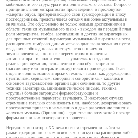
мобильности его структуры и исполнительского состава. Вопрос о
принципиальной «открытости» произведения, о пресловутой
«смерти» опуса, претерпевающего свои трансформации в эпоху
постмодернизма, представляется сегодня наиболее актуальным и
значимым. Это обусловлено не только новыми достижениями в
области техники музыкального языка - выходом на передний план
роли метроритма, тембра, артикуляции и других не характерных
для прошлых столетий параметров музыкальной выразительности,
расширением темброво-динамического диапазона звучания путем
введения в обиход новых инструментов и приемов
звукоизвлечения, - но также пересмотром отношения
«композитора - исполнителя — слушателя» к созданию,
реализации звучания, исполнению и способу восприятия
(пассивному или интерактивному) нового произведения. Если
открытия одних композиторских техник - таких, как додекафония,
пуантилизм, сериализм, сонорика и сонористика, - касались в
основном звуковысотной организации сочинения, то другие
техники (алеаторика, минималистическое письмо, техника
«групп») больше затронули формообразующие и
пространственные параметры звучащего. В некоторых случаях
стремление тотально организовать или, наоборот, дезорганизовать
пространство привело к изменению и даже разрушению понятия
«опусная музыка» (Оривпишк) - единственно возможной прежде
формы жизни композиторского творчества.
Нередко композиторы XX века в своем стремлении выйти за
рамки традиционного композиторского искусства расширяли либо
отрицали такие понятия, как опус, нотная запись, форма как