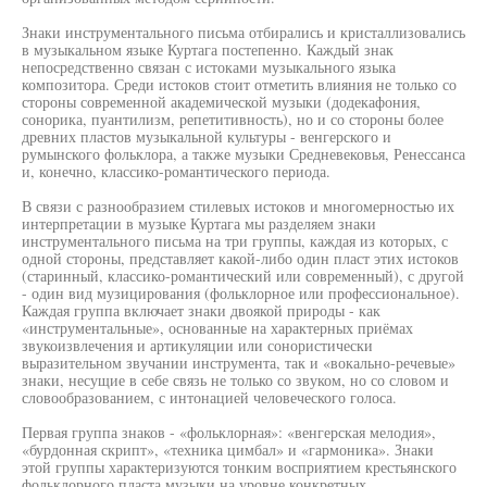
Знаки инструментального письма отбирались и кристаллизовались
в музыкальном языке Куртага постепенно. Каждый знак
непосредственно связан с истоками музыкального языка
композитора. Среди истоков стоит отметить влияния не только со
стороны современной академической музыки (додекафония,
сонорика, пуантилизм, репетитивность), но и со стороны более
древних пластов музыкальной культуры - венгерского и
румынского фольклора, а также музыки Средневековья, Ренессанса
и, конечно, классико-романтического периода.
В связи с разнообразием стилевых истоков и многомерностью их
интерпретации в музыке Куртага мы разделяем знаки
инструментального письма на три группы, каждая из которых, с
одной стороны, представляет какой-либо один пласт этих истоков
(старинный, классико-романтический или современный), с другой
- один вид музицирования (фольклорное или профессиональное).
Каждая группа включает знаки двоякой природы - как
«инструментальные», основанные на характерных приёмах
звукоизвлечения и артикуляции или сонористически
выразительном звучании инструмента, так и «вокально-речевые»
знаки, несущие в себе связь не только со звуком, но со словом и
словообразованием, с интонацией человеческого голоса.
Первая группа знаков - «фольклорная»: «венгерская мелодия»,
«бурдонная скрипт», «техника цимбал» и «гармоника». Знаки
этой группы характеризуются тонким восприятием крестьянского
фольклорного пласта музыки на уровне конкретных