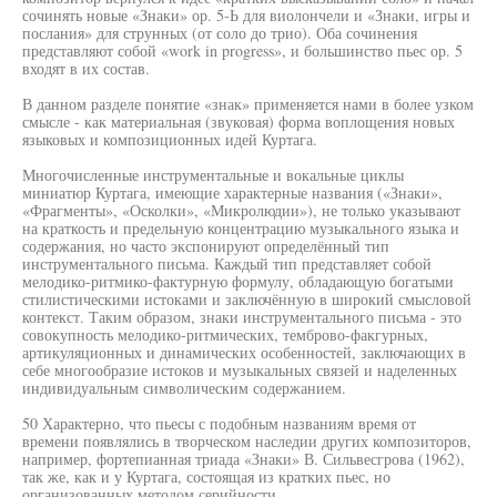
сочинять новые «Знаки» ор. 5-Ь для виолончели и «Знаки, игры и
послания» для струнных (от соло до трио). Оба сочинения
представляют собой «work in progress», и большинство пьес ор. 5
входят в их состав.
В данном разделе понятие «знак» применяется нами в более узком
смысле - как материальная (звуковая) форма воплощения новых
языковых и композиционных идей Куртага.
Многочисленные инструментальные и вокальные циклы
миниатюр Куртага, имеющие характерные названия («Знаки»,
«Фрагменты», «Осколки», «Микролюдии»), не только указывают
на краткость и предельную концентрацию музыкального языка и
содержания, но часто экспонируют определённый тип
инструментального письма. Каждый тип представляет собой
мелодико-ритмико-фактурную формулу, обладающую богатыми
стилистическими истоками и заключённую в широкий смысловой
контекст. Таким образом, знаки инструментального письма - это
совокупность мелодико-ритмических, темброво-факгурных,
артикуляционных и динамических особенностей, заключающих в
себе многообразие истоков и музыкальных связей и наделенных
индивидуальным символическим содержанием.
50 Характерно, что пьесы с подобным названиям время от
времени появлялись в творческом наследии других композиторов,
например, фортепианная триада «Знаки» В. Сильвесгрова (1962),
так же, как и у Куртага, состоящая из кратких пьес, но
организованных методом серийности.