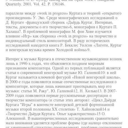
Quarterly. 2001. Vol. 42. P. 136146.
параллели между «work in progress» Куртага и теорией «открытого
произведения» У. Эко. Среди монографических исследований о
Д. Куртаге -французский сборник «Дьёрдь Куртаг. Интервью,
тексты, документы о его творчестве»6, монография о Куртаге П.
Халаша7. В проблемной монографии М. фон Хове изучается
влияние «Игр» как сборника «work in progress» на творчество и
индивидуальный стиль композитора8. В ряду исторических
исследований находится книга Р. Бекклес Уилсон «Лигети, Куртаг
и венгерская музыка времен Холодной войны»9.
Интерес к музыке Куртага в отечественном музыковедении возник
лишь в 1990-х годах, что объясняется поздним мировым
признанием композитора. Одной из первых публикаций является
статья о современной венгерской музыке Ю. Галиевой10: в ней
Куртаг называется ключевой фигурой «Новой венгерской школы».
В 2000-е годы появляются новые отечественные исследования о
композиторе, которые лишь начинают приоткрывать мир его
музыки: статьи М. Раку", Ю. Галиевой12, Н. Хилько13. В 2007-
2009 годах появляются первые русскоязычные диссертации о
творчестве композитора (и статьи этих авторов): «Цикл Дьёрдя
Куртага "Игры" в контексте венгерской детской фортепианной
музыки второй половины XX столетия» Т. Хайновской14 и
«Творчество Дьёрдя Куртага. Опыт характеристики»15 О.
Алюшиной. В вышеперечисленных исследованиях сравнительно
мало внимания уделяется проблеме формы (где налицо отклонение
от завершенной структуры произведения), проблеме соотношения