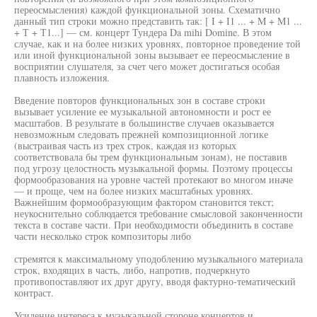
переосмысления) каждой функциональной зоны. Схематично
данный тип строки можно представить так: [ I + I1 ... + M + M1 ...
+ Т + Т1...] — см. концерт Тундера Da mihi Domine. В этом
случае, как и на более низких уровнях, повторное проведение той
или иной функциональной зоны вызывает ее переосмысление в
восприятии слушателя, за счет чего может достигаться особая
плавность изложения.
Введение повторов функциональных зон в составе строки
вызывает усиление ее музыкальной автономности и рост ее
масштабов. В результате в большинстве случаев оказывается
невозможным следовать прежней композиционной логике
(выстраивая часть из трех строк, каждая из которых
соответствовала бы трем функциональным зонам), не поставив
под угрозу целостность музыкальной формы. Поэтому процессы
формообразования на уровне частей протекают во многом иначе
— и проще, чем на более низких масштабных уровнях.
Важнейшим формообразующим фактором становится текст;
неукоснительно соблюдается требование смысловой законченности
текста в составе части. При необходимости объединить в составе
части несколько строк композиторы либо
стремятся к максимальному уподоблению музыкального материала
строк, входящих в часть, либо, напротив, подчеркнуто
противопоставляют их друг другу, вводя фактурно-тематический
контраст.
Усиление интереса к музыкальной стороне концертов и