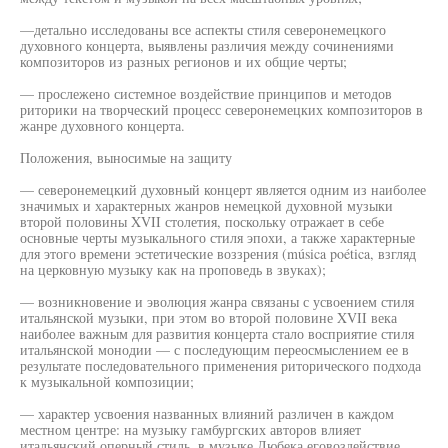
—детально исследованы все аспекты стиля северонемецкого
духовного концерта, выявлены различия между сочинениями
композиторов из разных регионов и их общие черты;
— прослежено системное воздействие принципов и методов
риторики на творческий процесс северонемецких композиторов в
жанре духовного концерта.
Положения, выносимые на защиту
— северонемецкий духовный концерт является одним из наиболее
значимых и характерных жанров немецкой духовной музыки
второй половины XVII столетия, поскольку отражает в себе
основные черты музыкального стиля эпохи, а также характерные
для этого времени эстетические воззрения (música poética, взгляд
на церковную музыку как на проповедь в звуках);
— возникновение и эволюция жанра связаны с усвоением стиля
итальянской музыки, при этом во второй половине XVII века
наиболее важным для развития концерта стало восприятие стиля
итальянской монодии — с последующим переосмыслением ее в
результате последовательного применения риторического подхода
к музыкальной композиции;
— характер усвоения названных влияний различен в каждом
местном центре: на музыку гамбургских авторов влияет
итальянский оперный стиль, в музыке Любека еговоздействие