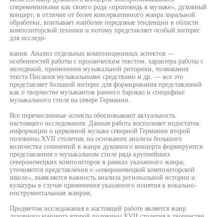
современниками как своего рода «проповедь в музыке», духовный
концерт, в отличие от более консервативного жанра хоральной
обработки, впитывает наиболее передовые тенденции в области
композиторской техники и потому представляет особый интерес
для исследо-
вания. Анализ отдельных композиционных аспектов —
особенностей работы с прозаическим текстом, характера работы с
мелодикой, применения музыкальной риторики, толкования
текста Писания музыкальными средствами и др. — все это
представляет большой интерес для формирования представлений
как о творчестве музыкантов раннего барокко и специфике
музыкального стиля на севере Германии.
Все перечисленные аспекты обосновывают актуальность
настоящего исследования. Данная работа восполняет недостаток
информации о церковной музыке северной Германии второй
половины XVII столетия; на основании анализа большого
количества сочинений в жанре духовного концерта формируются
представления о музыкальном стиле ряда крупнейших
северонемецких композиторов в рамках указанного жанра;
уточняются представления о «северонемецкой композиторской
школе», выявляется важность анализа региональной истории и
культуры в случае применения указанного понятия к вокально-
инструментальным жанрам.
Предметом исследования в настоящей работе является жанр
духовного концерта второй половины XVII столетия в творчестве