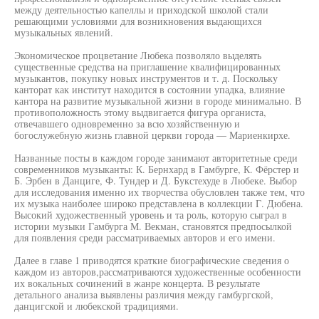
между деятельностью капеллы и приходской школой стали
решающими условиями для возникновения выдающихся
музыкальных явлений.
Экономическое процветание Любека позволяло выделять
существенные средства на приглашение квалифицированных
музыкантов, покупку новых инструментов и т. д. Поскольку
канторат как институт находится в состоянии упадка, влияние
кантора на развитие музыкальной жизни в городе минимально. В
противоположность этому выдвигается фигура органиста,
отвечавшего одновременно за всю хозяйственную и
богослужебную жизнь главной церкви города — Мариенкирхе.
Названные посты в каждом городе занимают авторитетные среди
современников музыканты: К. Бернхард в Гамбурге, К. Фёрстер и
Б. Эрбен в Данциге, Ф. Тундер и Д. Букстехуде в Любеке. Выбор
для исследования именно их творчества обусловлен также тем, что
их музыка наиболее широко представлена в коллекции Г. Дюбена.
Высокий художественный уровень и та роль, которую сыграл в
истории музыки Гамбурга М. Векман, становятся предпосылкой
для появления среди рассматриваемых авторов и его имени.
Далее в главе 1 приводятся краткие биографические сведения о
каждом из авторов,рассматриваются художественные особенности
их вокальных сочинений в жанре концерта. В результате
детального анализа выявлены различия между гамбургской,
данцигской и любекской традициями.