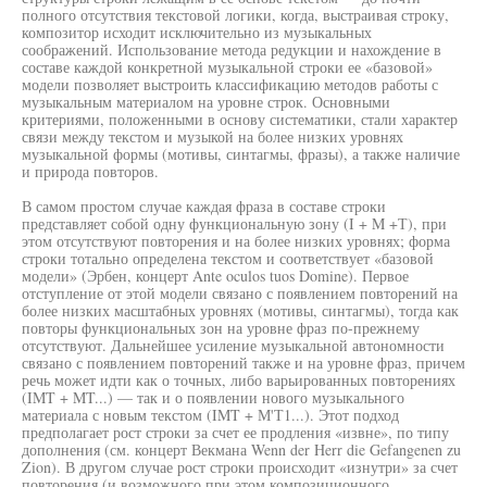
полного отсутствия текстовой логики, когда, выстраивая строку,
композитор исходит исключительно из музыкальных
соображений. Использование метода редукции и нахождение в
составе каждой конкретной музыкальной строки ее «базовой»
модели позволяет выстроить классификацию методов работы с
музыкальным материалом на уровне строк. Основными
критериями, положенными в основу систематики, стали характер
связи между текстом и музыкой на более низких уровнях
музыкальной формы (мотивы, синтагмы, фразы), а также наличие
и природа повторов.
В самом простом случае каждая фраза в составе строки
представляет собой одну функциональную зону (I + M +Т), при
этом отсутствуют повторения и на более низких уровнях; форма
строки тотально определена текстом и соответствует «базовой
модели» (Эрбен, концерт Ante oculos tuos Domine). Первое
отступление от этой модели связано с появлением повторений на
более низких масштабных уровнях (мотивы, синтагмы), тогда как
повторы функциональных зон на уровне фраз по-прежнему
отсутствуют. Дальнейшее усиление музыкальной автономности
связано с появлением повторений также и на уровне фраз, причем
речь может идти как о точных, либо варьированных повторениях
(IMT + MT...) — так и о появлении нового музыкального
материала с новым текстом (IMT + М'Т1...). Этот подход
предполагает рост строки за счет ее продления «извне», по типу
дополнения (см. концерт Векмана Wenn der Herr die Gefangenen zu
Zion). В другом случае рост строки происходит «изнутри» за счет
повторения (и возможного при этом композиционного