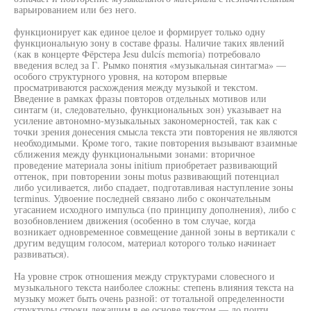
варьированием или без него.
функционирует как единое целое и формирует только одну
функциональную зону в составе фразы. Наличие таких явлений
(как в концерте Фёрстера Jesu dulcís memoria) потребовало
введения вслед за Г. Рымко понятия «музыкальная синтагма» —
особого структурного уровня, на котором впервые
просматриваются расхождения между музыкой и текстом.
Введение в рамках фразы повторов отдельных мотивов или
синтагм (и, следовательно, функциональных зон) указывает на
усиление автономно-музыкальных закономерностей, так как с
точки зрения донесения смысла текста эти повторения не являются
необходимыми. Кроме того, такие повторения вызывают взаимные
сближения между функциональными зонами: вторичное
проведение материала зоны initium приобретает развивающий
оттенок, при повторении зоны motus развивающий потенциал
либо усиливается, либо спадает, подготавливая наступление зоны
terminus. Удвоение последней связано либо с окончательным
угасанием исходного импульса (по принципу дополнения), либо с
возобновлением движения (особенно в том случае, когда
возникает одновременное совмещение данной зоны в вертикали с
другим ведущим голосом, материал которого только начинает
развиваться).
На уровне строк отношения между структурами словесного и
музыкального текста наиболее сложны: степень влияния текста на
музыку может быть очень разной: от тотальной определенности
структуры строки лежащим в ее основе текстом — до почти