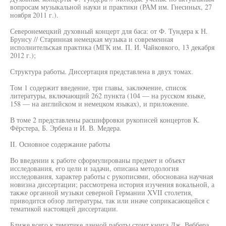
вопросам музыкальной науки и практики (РАМ им. Гнесиных, 27
ноября 2011 г.).
Северонемецкий духовный концерт для баса: от Ф. Тундера к Н.
Брунсу // Старинная немецкая музыка и современная
исполнительская практика (МГК им. П. И. Чайковкого, 13 декабря
2012 г.);
Структура работы. Диссертация представлена в двух томах.
Том 1 содержит введение, три главы, заключение, список
литературы, включающий 262 пункта (104 — на русском языке,
158 — на английском и немецком языках), и приложение.
В томе 2 представлены расшифровки рукописей концертов К.
Фёрстера, Б. Эрбена и И. В. Медера.
II. Основное содержание работы
Во введении к работе сформулированы предмет и объект
исследования, его цели и задачи, описана методология
исследования, характер работы с рукописями, обоснована научная
новизна диссертации; рассмотрена история изучения вокальной, а
также органной музыки северной Германии XVII столетия,
приводится обзор литературы, так или иначе соприкасающейся с
тематикой настоящей диссертации.
Ближе всего к тематике данной работы стоит книга Дж. Веббера