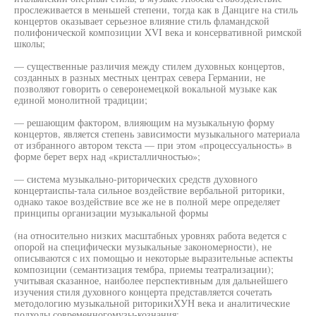
прослеживается в меньшей степени, тогда как в Данциге на стиль
концертов оказывает серьезное влияние стиль фламандской
полифонической композиции XVI века и консервативной римской
школы;
— существенные различия между стилем духовных концертов,
созданных в разных местных центрах севера Германии, не
позволяют говорить о северонемецкой вокальной музыке как
единой монолитной традиции;
— решающим фактором, влияющим на музыкальную форму
концертов, является степень зависимости музыкального материала
от избранного автором текста — при этом «процессуальность» в
форме берет верх над «кристалличностью»;
— система музыкально-риторических средств духовного
концертаиспы-тала сильное воздействие вербальной риторики,
однако такое воздействие все же не в полной мере определяет
принципы организации музыкальной формы
(на относительно низких масштабных уровнях работа ведется с
опорой на специфически музыкальные закономерности), не
описываются с их помощью и некоторые выразительные аспекты
композиции (семантизация тембра, приемы театрализации);
учитывая сказанное, наиболее перспективным для дальнейшего
изучения стиля духовного концерта представляется сочетать
методологию музыкальной риторикиХУН века и аналитические
подходы современногомузы-кознания;