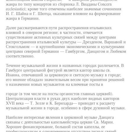
жанра по типу концертов из сборника Л. Виаданы Concern
ecclesiastici; кроме того отмечены наиболее значимые сочинения
И. Г. Шайна и Г. Шютца, оказавшие влияние на формирование
жанра в Германии.
Далее рассматриваются пути распространения итальянских
влияний в северном регионе; в частности, отмечается
существование активных культурных связей между центрами
распространения итальянской культуры — Дрезденом, Варшавой и
Стокгольмом — и крупнейшими экономическими и культурными
центрами северной Германии — Гамбургом, Данцигом и Любеком
соответственно.
Течение музыкальной жизни в названных городах различается. В
Гамбурге центральной фигурой является кантор школы св.
Иоанна, отвечавший за церковную и светскую музыку в городе;
его мнение обладало значительным весом при принятии решений
о назначении новых музыкантов на ключевые посты в
городе (в том числе на посты органистов главных церквей).
Централизация власти в руках двух наиболее видных канторов
XVII века — Т. Зелле и К. Бернхарда— приводит к расцвету
музыкальной жизни в городе, особенно в сфере духовной музыки.
Наиболее интересные явления в церковной музыке Данцига
связаны с деятельностью капельмейстера церкви Св. Марии.
Хорошее финансирование, большой состав капеллы, ее
профессионализм и одновременное отсутствие тесных связей