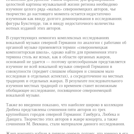
целостной картины музыкальной жизни региона необходимо
изучение целого ряда «малых» северонемецких авторов, чье
творчество до настоящего момента остается недостаточно
изученным как ввиду долгого доминирования в исследованиях
фигуры Букстехуде, так и ввиду недостаточного количества
нотных изданий этих авторов.
В существующих немногих комплексных исследованиях
вокальной музыки северной Германии по аналогии с работами об
органной музыке применяется термин «северонемецкая
композиторская школа», однако найти для применения этого
термина столь же ясных, как в области органных жанров,
оснований не удается — поэтому целесообразным представляется
изучение не всей вокальной музыки северной Германии в
совокупности (предмет слишком обширен и слишком мало
исследован в отдельных аспектах), а сосредоточение на местных
традициях и отдельных жанрах. В результате последовательного
изучения местных традиций со временем станет возможным
обобщающее исследование, посвященное северонемецкой
вокальной музыке.
Также во введении показано, что наиболее широко в коллекции
Дюбена представлены сочинения пяти авторов из трех
крупнейших городов северной Германии: Гамбурга, Любека и
Данцига. Творчество этих авторов в жанре концерта, а также
сочинения М. Векмана, стали материалом данного исследования.
Жанр концерта избран в первую очередь потому, что именно в его