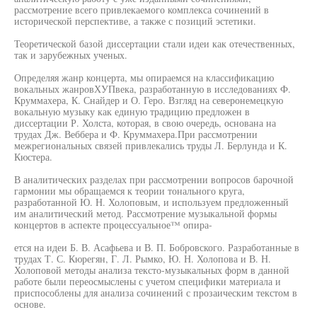
рассмотрение всего привлекаемого комплекса сочинений в
исторической перспективе, а также с позиций эстетики.
Теоретической базой диссертации стали идеи как отечественных,
так и зарубежных ученых.
Определяя жанр концерта, мы опираемся на классификацию
вокальных жанровХУПвека, разработанную в исследованиях Ф.
Круммахера, К. Снайдер и О. Геро. Взгляд на северонемецкую
вокальную музыку как единую традицию предложен в
диссертации Р. Холста, которая, в свою очередь, основана на
трудах Дж. Веббера и Ф. Круммахера.При рассмотрении
межрегиональных связей привлекались труды Л. Берлунда и К.
Кюстера.
В аналитических разделах при рассмотрении вопросов барочной
гармонии мы обращаемся к теории тонального круга,
разработанной Ю. Н. Холоповым, и используем предложенный
им аналитический метод. Рассмотрение музыкальной формы
концертов в аспекте процессуальное™ опира-
ется на идеи Б. В. Асафьева и В. П. Бобровского. Разработанные в
трудах Т. С. Кюрегян, Г. Л. Рымко, Ю. Н. Холопова и В. Н.
Холоповой методы анализа тексто-музыкальных форм в данной
работе были переосмыслены с учетом специфики материала и
приспособлены для анализа сочинений с прозаическим текстом в
основе.