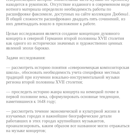
находится в рукописях. Отсутствие изданного в современном виде
нотного материала определило необходимость работы по
расшифровке факсимиле, доступных на сайте коллекции Дюбена1.
В общей сложности расшифровано двадцать пять сочинений, из
них девятнадцать вошло в приложение к работе.
Целью исследования является создание концепции духовного
концерта в северной Германии второй половины XVII столетия
как одного из исторически значимых и художественно ценных
явлений эпохи барокко.
Задачи исследования:
— рассмотреть историю понятия «северонемецкая композиторская
школа», обосновать необходимость учета специфики местных
традиций при изучении вокально-инструментальной музыки
региона второй половины XVII столетия;
— проследить историю жанра концерта на немецкой почве в
первой половине века, сформулировать основные тенденции,
наметившиеся к 1648 году;
— рассмотреть течение экономической и культурной жизни в
изучаемых городах и важнейшие биографические детали
работавших в этих городах крупнейших музыкантов,
проанализировать, каким образом все названное могло отражаться
на музыке концертов;