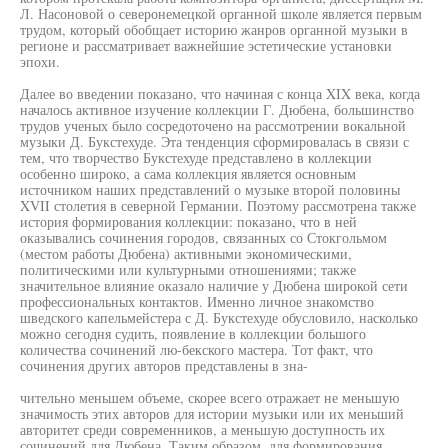
Л. Насоновой о северонемецкой органной школе является первым
трудом, который обобщает историю жанров органной музыки в
регионе и рассматривает важнейшие эстетические установки
эпохи.
Далее во введении показано, что начиная с конца XIX века, когда
началось активное изучение коллекции Г. Дюбена, большинство
трудов ученых было сосредоточено на рассмотрении вокальной
музыки Д. Букстехуде. Эта тенденция сформировалась в связи с
тем, что творчество Букстехуде представлено в коллекции
особенно широко, а сама коллекция является основным
источником наших представлений о музыке второй половины
XVII столетия в северной Германии. Поэтому рассмотрена также
история формирования коллекции: показано, что в ней
оказывались сочинения городов, связанных со Стокгольмом
(местом работы Дюбена) активными экономическими,
политическими или культурными отношениями; также
значительное влияние оказало наличие у Дюбена широкой сети
профессиональных контактов. Именно личное знакомство
шведского капельмейстера с Д. Букстехуде обусловило, насколько
можно сегодня судить, появление в коллекции большого
количества сочинений лю-бекского мастера. Тот факт, что
сочинения других авторов представлены в зна-
чительно меньшем объеме, скорее всего отражает не меньшую
значимость этих авторов для истории музыки или их меньший
авторитет среди современников, а меньшую доступность их
сочинений для Дюбена. Таким образом, для формирования