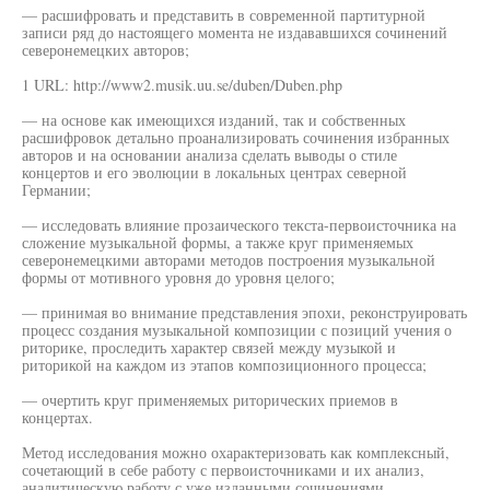
— расшифровать и представить в современной партитурной
записи ряд до настоящего момента не издававшихся сочинений
северонемецких авторов;
1 URL: http://www2.musik.uu.se/duben/Duben.php
— на основе как имеющихся изданий, так и собственных
расшифровок детально проанализировать сочинения избранных
авторов и на основании анализа сделать выводы о стиле
концертов и его эволюции в локальных центрах северной
Германии;
— исследовать влияние прозаического текста-первоисточника на
сложение музыкальной формы, а также круг применяемых
северонемецкими авторами методов построения музыкальной
формы от мотивного уровня до уровня целого;
— принимая во внимание представления эпохи, реконструировать
процесс создания музыкальной композиции с позиций учения о
риторике, проследить характер связей между музыкой и
риторикой на каждом из этапов композиционного процесса;
— очертить круг применяемых риторических приемов в
концертах.
Метод исследования можно охарактеризовать как комплексный,
сочетающий в себе работу с первоисточниками и их анализ,
аналитическую работу с уже изданными сочинениями,