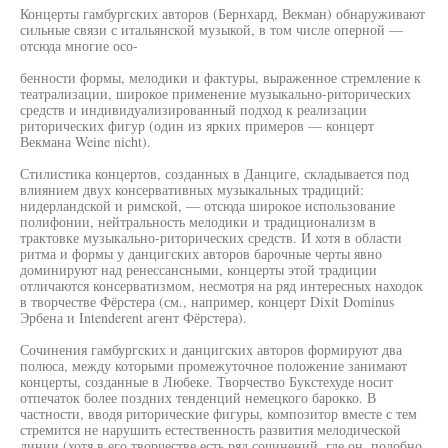
Концерты гамбургских авторов (Бернхард, Векман) обнаруживают
сильные связи с итальянской музыкой, в том числе оперной —
отсюда многие осо-
бенности формы, мелодики и фактуры, выраженное стремление к
театрализации, широкое применение музыкально-риторических
средств и индивидуализированный подход к реализации
риторических фигур (один из ярких примеров — концерт
Векмана Weine nicht).
Стилистика концертов, созданных в Данциге, складывается под
влиянием двух консервативных музыкальных традиций:
нидерландской и римской, — отсюда широкое использование
полифонии, нейтральность мелодики и традиционализм в
трактовке музыкально-риторических средств. И хотя в области
ритма и формы у данцигских авторов барочные черты явно
доминируют над ренессансными, концерты этой традиции
отличаются консерватизмом, несмотря на ряд интересных находок
в творчестве Фёрстера (см., например, концерт Dixit Dominus
Эрбена и Intenderent агент Фёрстера).
Сочинения гамбургских и данцигских авторов формируют два
полюса, между которыми промежуточное положение занимают
концерты, созданные в Любеке. Творчество Букстехуде носит
отпечаток более поздних тенденций немецкого барокко. В
частности, вводя риторические фигуры, композитор вместе с тем
стремится не нарушить естественность развития мелодической
линии (хотя в его творчестве есть ряд сочинений, где он, подобно