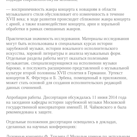
— восприимчивость жанра концерта к новациям в области
музыкального стиля обусловливает его изменчивость в течение
XVII века; в ходе развития происходит сближение жанра концерта
с арией, а также взаимодействие концерта, арии и хоральной
обработки в рамках смешанных жанров.
Практическая значимость исследования. Материалы исследования
могут быть использованы в специальных курсах истории
зарубежной музыки, истории вокального исполнительского
искусства, хоровой литературы и анализа музыкальных форм.
Отдельные разделы работы могут оказаться полезными
музыкантам, специализирующимся на исполнении музыки
барокко, и послужить расширению представлений о музыкальной
культуре второй половины XVII столетия в Германии. Уртекст
концертов К. Фёрстера и Б. Эрбена, помещенный в приложении,
может стать основой для создания исполнительских редакций
данных сочинений.
Апробация работы. Диссертация обсуждалась 11 июня 2014 года
на заседании кафедры истории зарубежной музыки Московской
государственной консерватории имениП. И. Чайковского и была
рекомендована к защите.
Отдельные положения диссертации освещались в докладах,
сделанных на научных конференциях:
Духовные концерты Ф. Тундера // Молодые ученые по актуальным