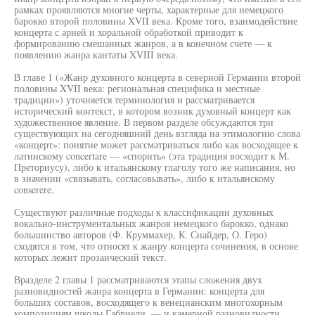
рамках проявляются многие черты, характерные для немецкого
барокко второй половины XVII века. Кроме того, взаимодействие
концерта с арией и хоральной обработкой приводит к
формированию смешанных жанров, а в конечном счете — к
появлению жанра кантаты XVIII века.
В главе 1 («Жанр духовного концерта в северной Германии второй
половины XVII века: региональная специфика и местные
традиции») уточняется терминология и рассматривается
исторический контекст, в котором возник духовный концерт как
художественное явление. В первом разделе обсуждаются три
существующих на сегодняшний день взгляда на этимологию слова
«концерт»: понятие может рассматриваться либо как восходящее к
латинскому concertare — «спорить» (эта традиция восходит к М.
Преториусу), либо к итальянскому глаголу того же написания, но
в значении «связывать, согласовывать», либо к итальянскому
conserere.
Существуют различные подходы к классификации духовных
вокально-инструментальных жанров немецкого барокко, однако
большинство авторов (Ф. Круммахер, К. Снайдер, О. Геро)
сходятся в том, что относят к жанру концерта сочинения, в основе
которых лежит прозаический текст.
Вразделе 2 главы 1 рассматриваются этапы сложения двух
разновидностей жанра концерта в Германии: концерта для
больших составов, восходящего к венецианским многохорным
композициям школы Габриели, — и камерной разновидности