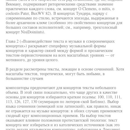
Векману, подчеркивает риторическими средствами значение
практически каждого слова, см. концерт О Clemens, о mitis, о
coelestis Pater, BuxWV 82). В концертах Тундера, наряду с
современными по стилю, встречаются эпизоды, выдержанные в
более архаичном ключе (особенно это свойственно концертам для
больших составов исполнителей; см., например, трехголосный
концерт NisiDoiniiuts).
Глава 2 («Взаимодействие текста и музыки в ссверонемецких
концертах») раскрывает специфику музыкальной формы
концертов и характер связей между формой и прозаическим
текстом-первоисточником на всех масштабных уровнях — от
мотивного, до уровня целого.
В разделе рассмотрены тексты, лежащие в основе сочинений. Хотя
масштабы текстов, теоретически, могут быть любыми, в
большинстве случаев
композиторы предпочитают для концертов тексты небольшого
объема. В этой связи показательно, что чаще других в качестве
основы для концертов избираются краткие псалмы: 100, 110, 111,
113, 126, 127, 130 (нумерация по лютеров-ской Библии). Выбор
языка сочинения (немецкий или латинский), как правило, никак
не отражается на музыке концертов: в обоих случаях применяется
сходный круг композиционных приемов. На выбор текстов
оказывают влияние положения протестантской теологии: текст
концерта мог избираться и из католических источников (как это
часто делали итальянские композиторы, работавшие в Дрездене),