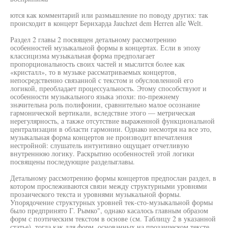
ются как комментарий или размышление по поводу других: так
происходит в концерт Бернхарда Jauchzet dem Herren alle Welt.
Раздел 2 главы 2 посвящен детальному рассмотрению
особенностей музыкальной формы в концертах. Если в эпоху
классицизма музыкальная форма предполагает
пропорциональность своих частей и мыслится более как
«кристалл», то в музыке рассматриваемых концертов,
непосредственно связанной с текстом и обусловленной его
логикой, преобладает процессуальность. Этому способствуют и
особенности музыкального языка эпохи: по-прежнему
значительна роль полифонии, сравнительно малое осознание
гармонической вертикали, вследствие этого — метрическая
нерегулярность, а также отсутствие выраженной функциональной
централизации в области гармонии. Однако несмотря на все это,
музыкальная форма концертов не производит впечатления
нестройной: слушатель интуитивно ощущает отчетливую
внутреннюю логику. Раскрытию особенностей этой логики
посвящены последующие разделыглавы.
Детальному рассмотрению формы концертов предпослан раздел, в
котором прослеживаются связи между структурными уровнями
прозаического текста и уровнями музыкальной формы.
Упорядочение структурных уровней тек-сто-музыкальной формы
было предпринято Г. Рымко", однако касалось главным образом
форм с поэтическим текстом в основе (см. Таблицу 2 в указанной
статье), тогда как для форм, основанных на прозаическом тексте,