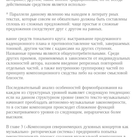
действенным средством является использо-
^ Параллели данному явлению мы находим в литерату рных
текстах, которые совсем не обязательно должны быть составлены
сплошь из сложных предложений: чаще простые и сложные
предложения соседствуют друг с другом на равных.
вание средств тонального круга: выстраивание продуманного
каденционного плана и противопоставление частей, завершаемых
тоникой, другим частям с кадансами на других ступенях.
Названные приемы являются общеупотребительными. Среди
других приемов, применяемых в зависимости от индивидуальных
склонностей автора, назовем введение репризных повторений
отдельных частей, а также внутреннюю группировку частей по
принципу композиционного сходства либо на основе смысловой
близости.
Последовательный анализ особенностей формообразования на
каждом из структурных уровней выявляет следующую тенденцию:
если на данном структурном уровне (вместо тексто-музыкальных)
начинают преобладать автономно-музыкальные закономерности,
то в составе композиции происходит сближение функций
рассматриваемого уровня со следующим, иерархически более
высоким.
В главе 3 («Композиция северонемецких духовных концертов как
музыкально- риторическая система») предпринята попытка
реконструировать процесс создания музыкальной композиции в