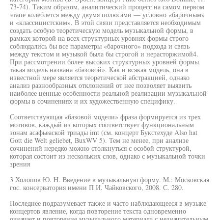
73-74). Таким образом, аналитический процесс на самом первом
этапе колеблется между двумя полюсами — условно «барочным»
и «классицистским». В этой связи представляется необходимым
создать особую теоретическую модель музыкальной формы, в
рамках которой на всех структурных уровнях формы строго
соблюдались бы все параметры «барочного» подхода и связь
между текстом и музыкой была бы строгой и нерасторжимой4.
При рассмотрении более высоких структурных уровней формы
такая модель названа «базовой». Как и всякая модель, она в
известной мере является теоретической абстракцией, однако
анализ разнообразных отклонений от нее позволяет выявить
наиболее ценные особенности реальной реализации музыкальной
формы в сочинениях и их художественную специфику.
Соответствующая «базовой модели» фраза формируется из трех
мотивов, каждый из которых соответствует функциональным
зонам асафьеаской триады imt (см. концерт Букстехуде Also hat
Gott die Welt geliebet, BuxWV 5). Тем не менее, при анализе
сочинений нередко можно столкнуться с особой структурой,
которая состоит из нескольких слов, однако с музыкальной точки
зрения
3 Холопов Ю. H. Введение в музыкальную форму. M.: Московская
гос. консерватория имени П И. Чайковского, 2008. С. 280.
Последнее подразумевает также и часто наблюдающееся в музыке
концертов явление, когда повторение текста одновременно
означает и повторение музыкального материала с незначительным