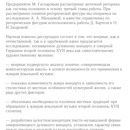
Предпринятое М. Гаспаровым рассмотрение античной риторики
как системы положено в основу третьей главы работы. При
рассмотрении понятия риторической фигуры мы опираемся на
исследование А. А. Мальцевой; в качестве справочника по
риторическим фигурам использовались работы Д. Бартеля и О.
И.Захаровой.
Научная новизна диссертации состоит в том, что впервые, как в
отечественной, так и в зарубежной науке предлагается
исследование, посвященное духовному концерту в северной
Германии второй половины XVII века как самостоятельному
художественному явлению:
— впервые подвергнуто анализу понятие «северонемецкая
композиторская школа» в аспекте возможности его применения к
жанрам вокальной музыки;
— показана изменчивость жанра концерта и зависимость его
стилистики от местных особенностей культурной жизни, а также
ряда других факторов;
— обоснована необходимость изучения местных традиций при
обращении к жанрам вокальной музыки второй половины XVII
столетия;
— разработана целостная концепция тексто-музыкальной формы
северонемецкого духовного концерта, установлен характер связи
между текстом и музыкой на всех масштабных уровнях;