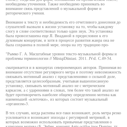
необходимы уточнения. Также необходимо принимать во
внимание связь представлений о музыкальной форме и
риторического учения.
Внимание к тексту и необходимость его отчетливого донесения до
слушателей вызвали к жизни установку на то, чтобы каждому
слогу в слове соответствовал только один звук. Эта установка
была провозглашена еще JI. Виаданой в предисловии к его
духовным концертам, и хотя в процессе развития жанра она не
была сохранена в полной мере, опора на эту традицию про-
"Рымко Г. А. Масштабные уровни тексто-музыкальной формы и
проблемы терминологии // MüsiqiDüniasi. 2011. JVsI. С.49-54.
сматривается и в концертах северонемецких авторов. Принимая во
внимание отсутствие регулярного метра и поэтому невозможность
связывать мотивный анализ с представлениями о сильной доле,
представляется целесообразным, учитывая вышеописанную
установку, связывать мотивный анализ не с метрическим
каркасом, а с ударениями в словах, тем более что такой анализ не
будет противоречить наиболее общему определению мотива как
наименьшей «клеточки», из которых состоит музыкальный
«организм»3.
В тех случаях, когда распевы все-таки возникают, роль метра резко
усиливается и возникают эпизоды с регулярной метрикой, в
которых возможно использовать привычные представления о
категории мотива (Б. Эрбен, концерт Ante ocitlos tuos Domine, тт.