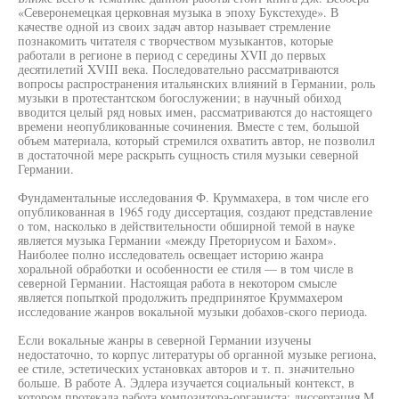
«Северонемецкая церковная музыка в эпоху Букстехуде». В
качестве одной из своих задач автор называет стремление
познакомить читателя с творчеством музыкантов, которые
работали в регионе в период с середины XVII до первых
десятилетий XVIII века. Последовательно рассматриваются
вопросы распространения итальянских влияний в Германии, роль
музыки в протестантском богослужении; в научный обиход
вводится целый ряд новых имен, рассматриваются до настоящего
времени неопубликованные сочинения. Вместе с тем, большой
объем материала, который стремился охватить автор, не позволил
в достаточной мере раскрыть сущность стиля музыки северной
Германии.
Фундаментальные исследования Ф. Круммахера, в том числе его
опубликованная в 1965 году диссертация, создают представление
о том, насколько в действительности обширной темой в науке
является музыка Германии «между Преториусом и Бахом».
Наиболее полно исследователь освещает историю жанра
хоральной обработки и особенности ее стиля — в том числе в
северной Германии. Настоящая работа в некотором смысле
является попыткой продолжить предпринятое Круммахером
исследование жанров вокальной музыки добахов-ского периода.
Если вокальные жанры в северной Германии изучены
недостаточно, то корпус литературы об органной музыке региона,
ее стиле, эстетических установках авторов и т. п. значительно
больше. В работе А. Эдлера изучается социальный контекст, в
котором протекала работа композитора-органиста; диссертация М.