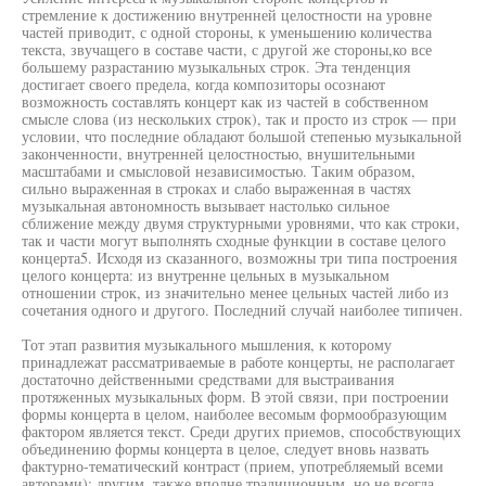
стремление к достижению внутренней целостности на уровне
частей приводит, с одной стороны, к уменьшению количества
текста, звучащего в составе части, с другой же стороны,ко все
большему разрастанию музыкальных строк. Эта тенденция
достигает своего предела, когда композиторы осознают
возможность составлять концерт как из частей в собственном
смысле слова (из нескольких строк), так и просто из строк — при
условии, что последние обладают большой степенью музыкальной
законченности, внутренней целостностью, внушительными
масштабами и смысловой независимостью. Таким образом,
сильно выраженная в строках и слабо выраженная в частях
музыкальная автономность вызывает настолько сильное
сближение между двумя структурными уровнями, что как строки,
так и части могут выполнять сходные функции в составе целого
концерта5. Исходя из сказанного, возможны три типа построения
целого концерта: из внутренне цельных в музыкальном
отношении строк, из значительно менее цельных частей либо из
сочетания одного и другого. Последний случай наиболее типичен.
Тот этап развития музыкального мышления, к которому
принадлежат рассматриваемые в работе концерты, не располагает
достаточно действенными средствами для выстраивания
протяженных музыкальных форм. В этой связи, при построении
формы концерта в целом, наиболее весомым формообразующим
фактором является текст. Среди других приемов, способствующих
объединению формы концерта в целое, следует вновь назвать
фактурно-тематический контраст (прием, употребляемый всеми
авторами); другим, также вполне традиционным, но не всегда