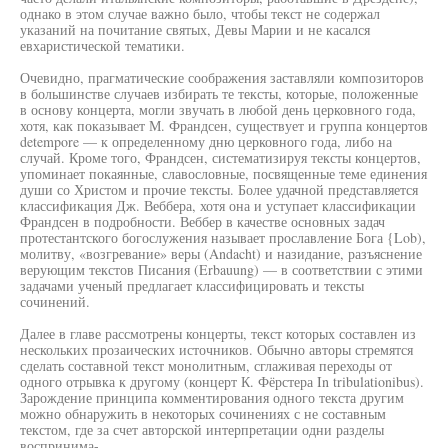
однако в этом случае важно было, чтобы текст не содержал
указаний на почитание святых, Девы Марии и не касался
евхаристической тематики.
Очевидно, прагматические соображения заставляли композиторов
в большинстве случаев избирать те тексты, которые, положенные
в основу концерта, могли звучать в любой день церковного года,
хотя, как показывает М. Франдсен, существует и группа концертов
detempore — к определенному дню церковного года, либо на
случай. Кроме того, Франдсен, систематизируя тексты концертов,
упоминает покаянные, славословные, посвященные теме единения
души со Христом и прочие тексты. Более удачной представляется
классификация Дж. Веббера, хотя она и уступает классификации
Франдсен в подробности. Веббер в качестве основных задач
протестантского богослужения называет прославление Бога {Lob),
молитву, «возгревание» веры (Andacht) и назидание, разъяснение
верующим текстов Писания (Erbauung) — в соответствии с этими
задачами ученый предлагает классифицировать и тексты
сочинений.
Далее в главе рассмотрены концерты, текст которых составлен из
нескольких прозаических источников. Обычно авторы стремятся
сделать составной текст монолитным, сглаживая переходы от
одного отрывка к другому (концерт К. Фёрстера In tribulationibus).
Зарождение принципа комментирования одного текста другим
можно обнаружить в некоторых сочинениях с не составным
текстом, где за счет авторской интерпретации одни разделы
воспринима-