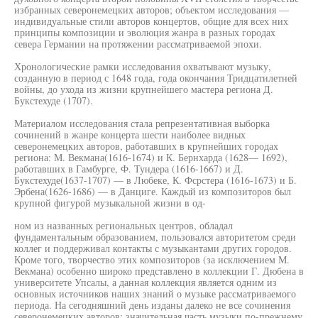
избранных северонемецких авторов; объектом исследования —
индивидуальные стили авторов концертов, общие для всех них
принципы композиции и эволюция жанра в разных городах
севера Германии на протяжении рассматриваемой эпохи.
Хронологические рамки исследования охватывают музыку,
созданную в период с 1648 года, года окончания Тридцатилетней
войны, до ухода из жизни крупнейшего мастера региона Д.
Букстехуде (1707).
Материалом исследования стала репрезентативная выборка
сочинений в жанре концерта шести наиболее видных
северонемецких авторов, работавших в крупнейших городах
региона: М. Векмана(1616-1674) и К. Бернхарда (1628— 1692),
работавших в Гамбурге, Ф. Тундера (1616-1667) и Д.
Букстехуде(1637-1707) — в Любеке, К. Фсрстера (1616-1673) и Б.
Эрбена(1626-1686) — в Данциге. Каждый из композиторов был
крупной фигурой музыкальной жизни в од-
ном из названных региональных центров, обладал
фундаментальным образованием, пользовался авторитетом среди
коллег и поддерживал контакты с музыкантами других городов.
Кроме того, творчество этих композиторов (за исключением М.
Векмана) особенно широко представлено в коллекции Г. Дюбена в
университете Упсалы, а данная коллекция является одним из
основных источников наших знаний о музыке рассматриваемого
периода. На сегодняшний день изданы далеко не все сочинения
северонемецких авторов: значительная часть музыки по-прежнему