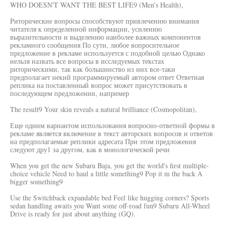
WHO DOESN'T WANT THE BEST LIFE9 (Men's Health),
Риторические вопросы способствуют привлечению внимания
читателя к определенной информации, усилению
выразительности и выделению наиболее важных компонентов
рекламного сообщения По сути, любое вопросительное
предложение в рекламе используется с подобной целью Однако
нельзя назвать все вопросы в исследуемых текстах
риторическими, так как большинство из них все-таки
предполагает некий программируемый автором ответ Ответная
реплика на поставленный вопрос может присутствовать в
последующем предложении, например
The result9 Your skin reveals a natural brilliance (Cosmopolitan),
Еще одним вариантом использования вопросно-ответной формы в
рекламе является включение в текст авторских вопросов и ответов
на предполагаемые реплики адресата При этом предложения
следуют дру1 за другом, как в монологической речи
When you get the new Subaru Baja, you get the world's first multiple-
choice vehicle Need to haul a little something9 Pop it m the back A
bigger something9
Use the Switchback expandable bed Feel like hugging corners? Sports
sedan handling awaits you Want some off-road fun9 Subaru All-Wheel
Drive is ready for just about anything (GQ).