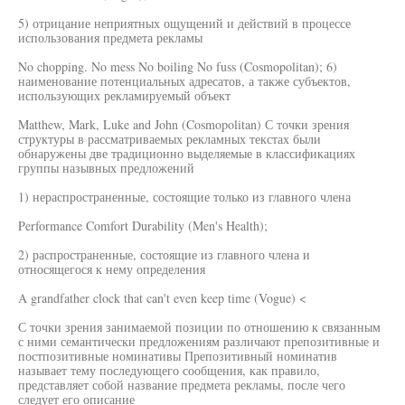
5) отрицание неприятных ощущений и действий в процессе
использования предмета рекламы
No chopping. No mess No boiling No fuss (Cosmopolitan); 6)
наименование потенциальных адресатов, а также субъектов,
использующих рекламируемый объект
Matthew, Mark, Luke and John (Cosmopolitan) С точки зрения
структуры в рассматриваемых рекламных текстах были
обнаружены две традиционно выделяемые в классификациях
группы назывных предложений
1) нераспространенные, состоящие только из главного члена
Performance Comfort Durability (Men's Health);
2) распространенные, состоящие из главного члена и
относящегося к нему определения
A grandfather clock that can't even keep time (Vogue) <
С точки зрения занимаемой позиции по отношению к связанным
с ними семантически предложениям различают препозитивные и
постпозитивные номинативы Препозитивный номинатив
называет тему последующего сообщения, как правило,
представляет собой название предмета рекламы, после чего
следует его описание