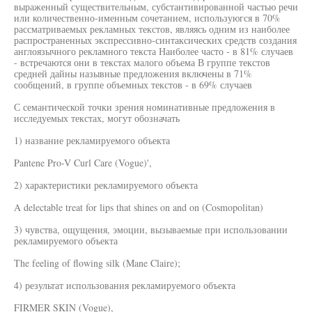
выраженный существительным, субстантивированной частью речи
или количественно-именным сочетанием, используюгся в 70%
рассматриваемых рекламных текстов, являясь одним из наиболее
распространенных экспрессивно-синтаксических средств создания
англоязычного рекламного текста Наиболее часто - в 81% случаев
- встречаются они в текстах малого объема В группе текстов
средней дайны назывные предложения включены в 71%
сообщений, в группе объемных текстов - в 69% случаев
С семантической точки зрения номинативные предложения в
исследуемых текстах, могут обозначать
1) название рекламируемого объекта
Pantene Pro-V Curl Care (Vogue)',
2) характеристики рекламируемого объекта
A delectable treat for lips that shines on and on (Cosmopolitan)
3) чувства, ощущения, эмоции, вызываемые при использовании
рекламируемого объекта
The feeling of flowing silk (Mane Claire);
4) результат использования рекламируемого объекта
FIRMER SKIN (Vogue),