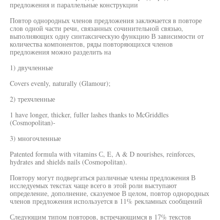
предложения и параллельные конструкции
Повтор однородных членов предложения заключается в повторе
слов одной части речи, связанных сочинительной связью,
выполняющих одну синтаксическую функцию В зависимости от
количества компонентов, ряды повторяющихся членов
предложения можно разделить на
1) двучленные
Covers evenly, naturally (Glamour);
2) трехчленные
1 have longer, thicker, fuller lashes thanks to McGriddles
(Cosmopolitan)-
3) многочленные
Patented formula with vitamins С, E, A & D nourishes, reinforces,
hydrates and shields nails (Cosmopolitan).
Повтору могут подвергаться различные члены предложения В
исследуемых текстах чаще всего в этой роли выступают
определение, дополнение, сказуемое В целом, повтор однородных
членов предложения используется в 11% рекламных сообщений
Следующим типом повторов, встречающимся в 17% текстов