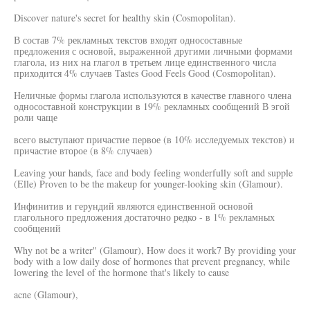
Discover nature's secret for healthy skin (Cosmopolitan).
В состав 7% рекламных текстов входят односоставные
предложения с основой, выраженной другими личными формами
глагола, из них на глагол в третьем лице единственного числа
приходится 4% случаев Tastes Good Feels Good (Cosmopolitan).
Неличные формы глагола используются в качестве главного члена
односоставной конструкции в 19% рекламных сообщений В эгой
роли чаще
всего выступают причастие первое (в 10% исследуемых текстов) и
причастие второе (в 8% случаев)
Leaving your hands, face and body feeling wonderfully soft and supple
(Elle) Proven to be the makeup for younger-looking skin (Glamour).
Инфинитив и герундий являются единственной основой
глагольного предложения достаточно редко - в 1% рекламных
сообщений
Why not be a writer'' (Glamour), How does it work7 By providing your
body with a low daily dose of hormones that prevent pregnancy, while
lowering the level of the hormone that's likely to cause
acne (Glamour),