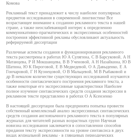
Комова
Рекламный текст принадлежит к числу наиболее популярных
предметов исследования в современной лингвистике Все
возрастающее внимание к созданию рекламного текста в нашей
стране, а также неослабевающий интерес к определению
коммуникативно-прагматических и экспрессивных особенностей
построения эффективной рекламы обусловливают актуальность
реферируемой диссертации
Различные аспекты создания и функционирования рекламного
текста рассмотрены в работах Ю А Сулягина, С В Барсуковой, А Н
Матанцева, Р И Мокшанцева, В В Ученовой, А Н Назайкина, Ю В
Шатина, Ю К Пироговой, Е В Медведевой, О А Давыденко, Е А
Гончаровой, Г Н Кузнецовой, О В Мальцевой, М В Рыбаковой и
др В немалом количестве существующих исследований изучаются
особенности синтаксического построения рекламного текста, а
также некоторые его экспрессивные характеристики Наиболее
полное изучение синтаксических средств создания экспрессии в
рекламном тексте представлено в работах О А Ксензенко
В настоящей диссертации была предпринята попытка провести
собственный комплексный анализ экспрессивных синтаксических
средств создания англоязычного рекламного текста в популярных
журналах для читателей разных возрастных групп Научная
новизна исследования заключается в сопоставлении способов
придания тексту экспрессивности на уровне синтаксиса в двух
видах журнальной рекламы - в глянцевых периодических