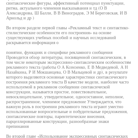
синтаксические фигуры, аффективный потенциал пунктуации,
ритма, актуального членения высказывания и тд (О В
Александрова, Ш Балли, В В Виноградов, Э М Береговская, И В
Арнольд и др )
Во втором разделе первой главы «Рекламный текст и синтактико-
стилистические особенности его построения» на основе
существующих учебных пособий и научных исследований
раскрывается информация о
понятии, функциях и специфике рекламного сообщения
Проводится обзор литературы, посвященной синтаксическим, в
том числе некоторым экспрессивно-синтаксическим особенностям
рекламного текста (работы О А Ксензенко, Е В Медведевой, А Н
Назайкина, Р И Мокшанцева, О В Мальцевой и др), в результате
которого выделяются основные характеристики синтаксического
построения рекламного текста В качестве модели, наиболее часто
используемой в рекламном сообщении синтаксической
консгрукции, называется простое, повествовательное,
невосклицательное, утвердительное, односоставное, неполное,
распространенное, членимое предложение Утверждается, что
важную роль в построении рекламного текста играют уместно
использованные вопросительные и побудительные предложения,
синтаксические повторы, парентетические внесения,
парцеллированные конструкции, разнообразные знаки
препинания
Во второй главе «Использование экспрессивных синтаксических