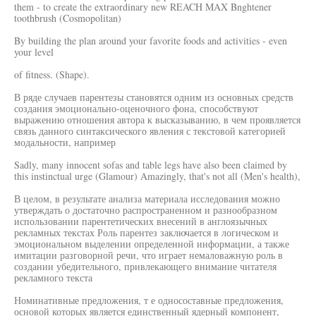
them - to create the extraordinary new REACH MAX Bnghtener
toothbrush (Cosmopolitan)
By building the plan around your favorite foods and activities - even
your level
of fitness. (Shape).
В ряде случаев парентезы становятся одним из основных средств
создания эмоционально-оценочного фона, способствуют
выражению отношения автора к высказыванию, в чем проявляется
связь данного синтаксического явления с текстовой категорией
модальности, например
Sadly, many innocent sofas and table legs have also been claimed by
this instinctual urge (Glamour) Amazingly, that's not all (Men's health),
В целом, в результате анализа материала исследования можно
утверждать о достаточно распространенном и разнообразном
использовании парентетических внесений в англоязычных
рекламных текстах Роль парентез заключается в логическом и
эмоциональном выделении определенной информации, а также
имитации разговорной речи, что играет немаловажную роль в
создании убедительного, привлекающего внимание читателя
рекламного текста
Номинативные предложения, т е односоставные предложения,
основой которых является единственный ядерный компонент,