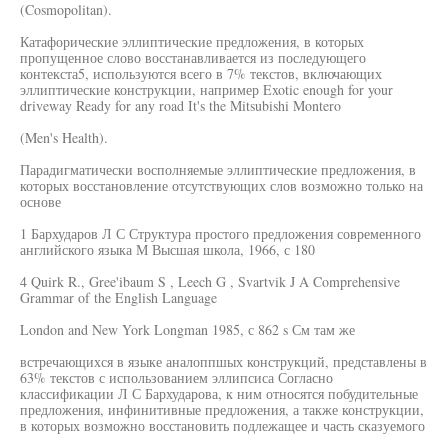
(Cosmopolitan).
Катафорические эллиптические предложения, в которых
пропущенное слово восстанавливается из последующего
контекста5, используются всего в 7% текстов, включающих
эллиптические конструкции, например Exotic enough for your
driveway Ready for any road It's the Mitsubishi Montero
(Men's Health).
Парадигматически восполняемые эллиптические предложения, в
которых восстановление отсутствующих слов возможно только на
основе
1 Бархударов Л С Структура простого предложения современного
английского языка М Высшая школа, 1966, с 180
4 Quirk R., Gree'ibaum S , Leech G , Svartvik J A Comprehensive
Grammar of the English Language
London and New York Longman 1985, с 862 s См там же
встречающихся в языке аналоппшых конструкций, представлены в
63% текстов с использованием эллипсиса Согласно
классификации Л С Бархударова, к ним относятся побудительные
предложения, инфинитивные предложения, а также конструкции,
в которых возможно восстановить подлежащее и часть сказуемого