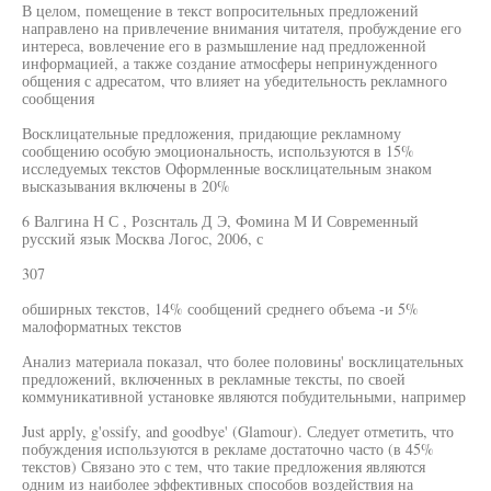
В целом, помещение в текст вопросительных предложений
направлено на привлечение внимания читателя, пробуждение его
интереса, вовлечение его в размышление над предложенной
информацией, а также создание атмосферы непринужденного
общения с адресатом, что влияет на убедительность рекламного
сообщения
Восклицательные предложения, придающие рекламному
сообщению особую эмоциональность, используются в 15%
исследуемых текстов Оформленные восклицательным знаком
высказывания включены в 20%
6 Валгина Н С , Розснталь Д Э, Фомина М И Современный
русский язык Москва Логос, 2006, с
307
обширных текстов, 14% сообщений среднего объема -и 5%
малоформатных текстов
Анализ материала показал, что более половины' восклицательных
предложений, включенных в рекламные тексты, по своей
коммуникативной установке являются побудительными, например
Just apply, g'ossify, and goodbye' (Glamour). Следует отметить, что
побуждения используются в рекламе достаточно часто (в 45%
текстов) Связано это с тем, что такие предложения являются
одним из наиболее эффективных способов воздействия на