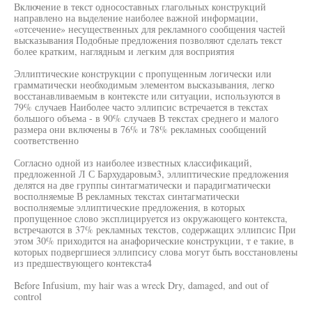
Включение в текст односоставных глагольных конструкций
направлено на выделение наиболее важной информации,
«отсечение» несущественных для рекламного сообщения частей
высказывания Подобные предложения позволяют сделать текст
более кратким, наглядным и легким для восприятия
Эллиптические конструкции с пропущенным логически или
грамматически необходимым элементом высказывания, легко
восстанавливаемым в контексте или ситуации, используются в
79% случаев Наиболее часто эллипсис встречается в текстах
большого объема - в 90% случаев В текстах среднего и малого
размера они включены в 76% и 78% рекламных сообщений
соответственно
Согласно одной из наиболее известных классификаций,
предложенной Л С Бархударовым3, эллиптические предложения
делятся на две группы синтагматически и парадигматически
восполняемые В рекламных текстах синтагматически
восполняемые эллиптические предложения, в которых
пропущенное слово эксплицируется из окружающего контекста,
встречаются в 37% рекламных текстов, содержащих эллипсис При
этом 30% приходится на анафорические конструкции, т е такие, в
которых подвергшиеся эллипсису слова могут быть восстановлены
из предшествующего контекста4
Before Infusium, my hair was a wreck Dry, damaged, and out of
control