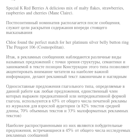
Special К Red Berries A delicious mix of malty flakes, strawberries,
raspberries and cherries (Mane Claire).
Постпозитивный номинатив располагается после сообщения,
служит цели раскрытия содержания впереди стоящего
высказывания
Chloe found the perfect match for her platinum silver belly button ring
The Peugeot 106 (Cosmopolitan).
Итак, в рекламных сообщениях наблюдаются различные виды
назывных предложений с точки зрения структуры, семантики и
занимаемой в тексте позиции Конструкции этого типа позволяют
акцентировать внимание читателя на наиболее важной
информации, делают рекламный текст лаконичным и наглядным
Односоставные предложения глагольного типа, определяемые в
данной работе как любые предложения, единственный член
которых выражен предикативной или непредикативной формой
глагола, используются в 65% от общего числа печатной рекламы
из журналов для взрослой аудитории (в 82% текстов средней
длины, 70% объемных текстов и 33% малоформатных рекламных
текстов)
Наиболее распространенными из них являются побудительные
предложения, встречающиеся в 45% от общего числа исследуемых
рекламных сообщений