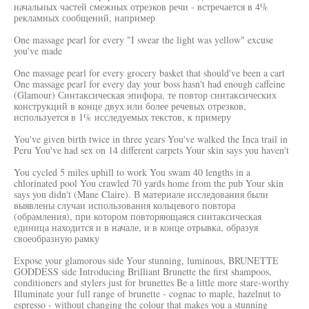
начальных частей смежных отрезков речи - встречается в 4%
рекламных сообщений, например
One massage pearl for every "I swear the light was yellow" excuse
you've made
One massage pearl for every grocery basket that should've been a cart
One massage pearl for every day your boss hasn't had enough caffeine
(Glamour) Синтаксическая эпифора, те повтор синтаксических
конструкций в конце двух или более речевых отрезков,
используется в 1% исследуемых текстов, к примеру
You've given birth twice in three years You've walked the Inca trail in
Peru You've had sex on 14 different carpets Your skin says you haven't
You cycled 5 miles uphill to work You swam 40 lengths in a
chlorinated pool You crawled 70 yards home from the pub Your skin
says you didn't (Mane Claire). В материале исследования были
выявлены случаи использования кольцевого повтора
(обрамления), при котором повторяющаяся синтаксическая
единица находится и в начале, и в конце отрывка, образуя
своеобразную рамку
Expose your glamorous side Your stunning, luminous, BRUNETTE
GODDESS side Introducing Brilliant Brunette the first shampoos,
conditioners and stylers just for brunettes Be a little more stare-worthy
Illuminate your full range of brunette - cognac to maple, hazelnut to
espresso - without changing the colour that makes you a stunning