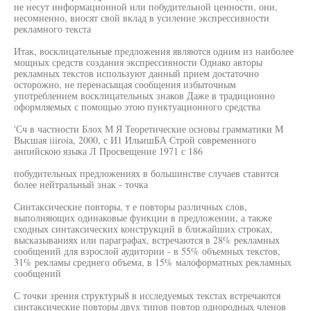
не несут информационной или побудительной ценности, они,
несомненно, вносят свой вклад в усиление экспрессивности
рекламного текста
Итак, восклицательные предложения являются одним из наиболее
мощных средств создания экспрессивности Однако авторы
рекламных текстов используют данный прием достаточно
осторожно, не перенасыщая сообщения избыточным
употреблением восклицательных знаков Даже в традиционно
оформляемых с помощью этою пунктуационного средства
'Сч в частности Блох М Я Теоретические основы грамматики М
Высшая iiiroia, 2000, с И1 ИльишБА Строй современного
анпийскою языка Л Просвещение 1971 с 186
побудительных предложениях в большинстве случаев ставится
более нейтральный знак - точка
Синтаксические повторы, т е повторы различных слов,
выполняющих одинаковые функции в предложении, а также
сходных синтаксических конструкций в ближайших строках,
высказываниях или параграфах, встречаются в 28% рекламных
сообщений для взрослой аудитории - в 55% объемных текстов,
31% рекламы среднего объема, в 15% малоформатных рекламных
сообщений
С точки зрения структуры8 в исследуемых текстах встречаются
синтаксические повторы двух типов повтор однородных членов