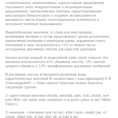
(эллиптические, номинативные, односоставные предложения
глагольного типа, вопросительные и восклицательные
предложения), синтаксические повторы, парцеллированные
конструкции Немалую роль в создании экспрессивности
рекламного текста играют пунктуационные особенности и
актуальное членение высказывания
Парентетические внесения, те слова или конструкции,
включаемые автором в состав предложения с целью разъяснения,
привлечения внимания к некоторым идеям, выражения своего
отношения к ним, используются в 11% от общего числа
исследуемых рекламных текстов для взрослой аудитории
Анализ внутри каждой из выделенной нами групп показал, что
внесения используются в 41% объемных текстов, 12% текстов
среднего объема и в 2,5% малоформатных рекламных сообщений
В рекламных текстах встречаются различные виды
пареитетических внесений В соответствии с классификацией О В
Александровой1, с точки зрения структуры можно выделить
следующие группы
1) однословные внесения (finally, naturally, plus, well, clearly, now
итп) Well, our online wine warehouse is as good a place as any (Marie
Claire) j
2) внесения - сочетания слов (in fact, what's more, simply put, of
course, either way, at last, after all, at least и др)