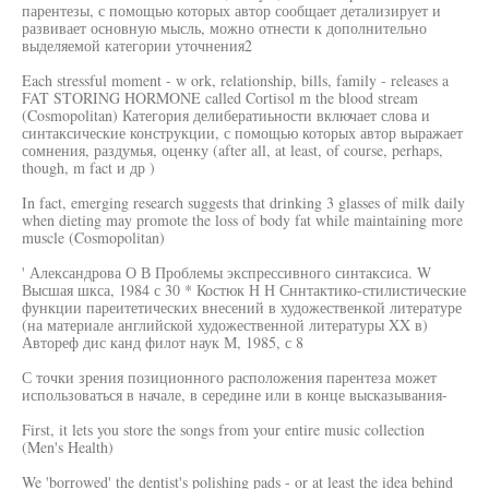
парентезы, с помощью которых автор сообщает детализирует и
развивает основную мысль, можно отнести к дополнительно
выделяемой категории уточнения2
Each stressful moment - w ork, relationship, bills, family - releases a
FAT STORING HORMONE called Cortisol m the blood stream
(Cosmopolitan) Категория делибератиьности включает слова и
синтаксические конструкции, с помощью которых автор выражает
сомнения, раздумья, оценку (after all, at least, of course, perhaps,
though, m fact и др )
In fact, emerging research suggests that drinking 3 glasses of milk daily
when dieting may promote the loss of body fat while maintaining more
muscle (Cosmopolitan)
' Александрова О В Проблемы экспрессивного синтаксиса. W
Высшая шкса, 1984 с 30 * Костюк Н Н Сннтактико-стилистические
функции пареитетических внесений в художественкой литературе
(на материале английской художественной литературы XX в)
Автореф дис канд филот наук М, 1985, с 8
С точки зрения позиционного расположения парентеза может
использоваться в начале, в середине или в конце высказывания-
First, it lets you store the songs from your entire music collection
(Men's Health)
We 'borrowed' the dentist's polishing pads - or at least the idea behind