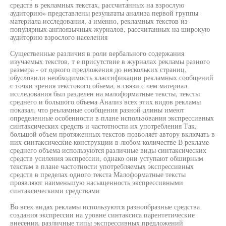
средств в рекламных текстах, рассчитанных на взрослую
аудиторию» представлены результаты анализа первой группы
материала исследования, а именно, рекламных текстов из
популярных англоязычных журналов, рассчитанных на широкую
аудиторию взрослого населения
Существенные различия в роли вербального содержания
изучаемых текстов, т е присутствие в журналах рекламы разного
размера - от одного предложения до нескольких страниц,
обусловили необходимость классификации рекламных сообщений
с точки зрения текстового обьема, в связи с чем материал
исследования был разделен на малоформатные тексты, тексты
среднего и большого объема Анализ всех этих видов рекламы
показал, что реьламные сообщения разной длины имеют
определенные особенности в плане использования экспрессивных
синтаксических средств и частотности их употребления Так,
большой объем протяженных текстов позволяет автору включать в
них синтаксические конструкции в любом количестве В рекламе
среднего объема используются различные виды синтаксических
средств усиления экспрессии, однако они уступают обширным
текстам в плане частотности употребляемых экспрессивных
средств в пределах одного текста Малоформатные тексты
проявляют наименьшую насыщенность экспрессивными
синтаксическими средствами
Во всех видах рекламы используются разнообразные средства
создания экспрессии на уровне синтаксиса парентетические
внесения, различные типы экспрессивных предложений