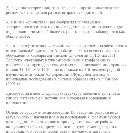
2) средства экспрессивного синтаксиса широко применяются в
рекламных текстах для разных возрастных аудиторий,
3) в плане количества и разнообразия используемых
экспрессивных синтаксических средств в рекламных текстах для
подростков и читателей более старшего возраста наблюдаются как
общие черты,
так и некоторые отличия, связанные с возрастными особенностями
потенциальной аудитории Апробация работы осуществлялась на
обсуждениях кафедры английской филологии ТГПУ им Л Н
Толстого, ежегодных научно-практических конференциях
профессорско-преподавательского состава факультета иностранных
языков ТГПУ им Л Н Толстого, а также на 3-й международной
научно-практической конференции «Фундаментальные и
прикладные исследования в системе образования» в г Тамбов
(2005 г)
Диссертация имеет следующую структуру введение, три главы,
список литературы и источников материала исследования,
приложение
Основное содержание диссертации Во введении раскрывается
актуальность и научная новизна исследования, формулируются
цели, задачи, теоретическое и прикладное значение работы,
определяется объект, предмет и используемые методы, дается
информация о теоретической базе и изучаемом материале