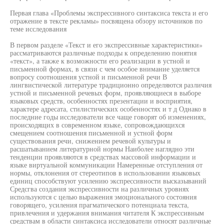
Первая глава «Проблемы экспрессивного синтаксиса текста и его
отражение в тексте рекламы» посвящена обзору источников по
теме исследования
В первом разделе «Текст и его экспрессивные характеристики»
рассматриваются различные подходы к определению понятия
«текст», а также к возможности его реализации в устной и
письменной формах, в связи с чем особое внимание уделяется
вопросу соотношения устной и письменной речи В
лингвистической литературе традиционно определяются различия
устной и письменной речевых форм, проявляющиеся в выборе
языковых средств, особенностях презентации и восприятия,
характере адресата, стилистических особенностях и т д Однако в
последние годы исследователи все чаще говорят об изменениях,
происходящих в современном языке, сопровождающихся
смещением соотношения письменной и устной форм
существования речи, снижением речевой культуры и
расшатыванием литературной нормы Наиболее наглядно эти
тенденции проявляются в средствах массовой информации и
языке виртуальной коммуникации Намеренные отступления от
нормы, отклонения от стереотипов в использовании языковых
единиц способствуют усилению экспрессивности высказываний
Средсгва создания экспрессивности на различных уровнях
используются с целью выражения эмоционального состояния
говорящего, усиления прагматического потенциала текста,
привлечения и удержания внимания читателя К экспрессивным
средствам в области синтаксиса исследователи относят различные