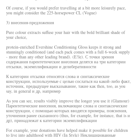
Of course, if you would prefer travelling at a bit more leisurely pace,
you might consider the 225-horsepower CL (Vogue)
3) внесения-предложения
Pure colour extracts suffuse your hair with the bold brilliant shade of
your choice,
protein-enriched Evershine Conditioning Gloss keeps it strong and
stunningly conditioned (and each pack comes with a full 6-week supply
- more than any other leading brand). (E!le). С точки зрения
содержания парентетические внесения делятся на три категории
отсылки, экземплификации и делиберативности
К категории отсылки относятся слова и синтаксические
конструкции, используемые с целью сослаться на какой-либо факт,
источник, предыдущее высказывание, такие как then, too, as you
say, in general и др, например
As you can see, results visibly improve the longer you use it (Glamour)
Парентетические внесения, включающие слова и синтаксические
конструкции, с помощью которых вводятся примеры, пояснения,
уточнения ранее сказанного (thus, for example, for instance, that is и
др), принадлежат к категории экземплификации
For example, your donations have helped make it possible for children
to live into adulthood with HIV (In Style) Неклишированные