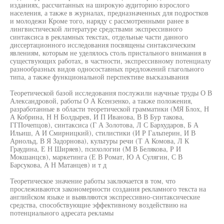
изданиях, рассчитанных на широкую аудиторию взрослого
населения, а также в журналах, предназначенных для подростков
и молодежи Кроме того, наряду с рассмотренными ранее в
лингвистической литературе средствами экспрессивного
синтаксиса в рекламных текстах, отдельные части данного
диссертационного исследования посвящены синтаксическим
явлениям, которым не уделялось столь пристального внимания в
существующих работах, в частности, экспрессивному потенциалу
разнообразных видов односоставных предложений глагольного
типа, а также функциональной перспективе высказывания
Теоретической базой исследования послужили научные труды О В
Александровой, работы О А Ксензенко, а также положения,
разработанные в области теоретической грамматики (МЯ Блох, Н
А Кобрина, Н Н Болдырев, И П Иванова, В В Бур такова,
ГГПочепцов), синтаксиса (Г А Золотова, Л С Бархударов, Б А
Ильиш, А И Смирницкий), стилистики (И Р Гальперин, И В
Арнольд, В Я Задорнова), культуры речи (Т А Комова, Л К
Граудина, Е Н Ширяев), психологии (М В Белякова, Р И
Мокшанцсв), маркетинга (Е В Ромат, Ю А Сулягин, С В
Барсукова, А Н Матанцев) и т д
Теоретическое значение работы заключается в том, что
прослеживаются закономерности создания рекламного текста на
английском языке и выявляются экспрессивно-синтаксические
средства, способствующие эффективному воздействию на
потенциального адресата рекламы