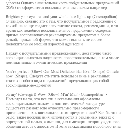
адресата Однако значительная часть побудительных предложений
(85%) не оформляется восклицательным знаком например
Brighten your eye area and your whole face lights up (Cosmopolitan).
Очевидно, связано это с тем, что побудительное предложение с
точкой на конце создает впечатление совета, рекомендации, в то
время как подобное восклицательное предложение содержит
призыв воспользоваться рекламируемым предметом в более
резкой, приказной форме, что может вызвать не совсем
положительные эмоции взрослой аудитории
Наряду с побудительными предложениями, достаточно часто
восклицат елыюстью наделяются повествовательные, в том числе
номинативные и эллиптические, предложения
You're perfect' (Glow) Our Most Delicious Bar Ever' (Shape) On sale
now' (Shape). Следует отметить использование в рекламных
текстах особого вида предложений, представляющих собой
восклицания-междометия
oh my' (Covergirl) Wow' (Glow) M'm' M'm' (Cosmopolitan) •
Несмотря на то, что все эти высказывания оформлены
восклицательным знаком, в лингвистической литературе
существует разногласие относительно правомерности
причисления их к восклицательным предложениям7 Как бы то ни
было, такие восклицания используются в рекламных текстах с
определенной целью, а именно, для имитации непринужденного
общения автора с адресатом И хотя высказывания подобного типа