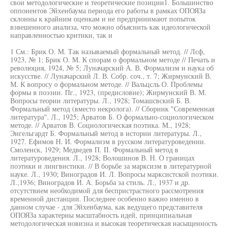
свои методологические и теоретические позиции1. Большинство
оппонентов Эйхенбаума периода его работы в рамках ОПОЯЗа
склонны к крайним оценкам и не предпринимают попыток
взвешенного анализа, что можно объяснить как идеологической
направленностью критики, так и
1 См.: Брик О. М. Так называемый формальный метод. // Лсф,
1923, № 1; Брик О. М. К спорам о формальном методе // Печать и
революция, 1924, № 5; Луначарский А. В. Формализм и наука об
искусстве. // Луначарский Л. В. Собр. соч., т. 7; Жирмунский В.
М. К вопросу о формальном методе. // Вальцсль О. Проблемы
формы в поэзии. Пг., 1923, (предисловие); Жирмунский В. М.
Вопросы теории литературы. Л., 1928; Томашсвский Б. В.
Формальный метод (вместо некролога). // Сборник "Современная
литература". Л., 1925; Арватов Б. О формально-социологическом
методе. // Арватов В. Социологическая поэтика. М., 1928;
Эигельгардт Б. Формальный метод в истории литературы. Л.,
1927. Ефимов Н. И. Формализм в русском литературоведении.
Смоленск, 1929; Медведев П. II. Формальный метод в
литературоведения. Л., 1928; Волошинов В. Н. О границах
поэтики и лингвистики. // В борьбе за марксизм в литературной
науке. Л., 1930; Виноградов И. Л. Вопросы марксистской поэтики.
Л.,1936; Виноградов И. А. Борьба за стиль. Л., 1937 и др.
отсутствием необходимой для беспристрастного рассмотрения
временной дистанции. Последнее особенно важно именно в
данном случае - для Эйхенбаума, как ведущего представителя
ОПОЯЗа характерны масштабность идей, принципиальная
методологическая новизна и высокая теоретическая насыщенность