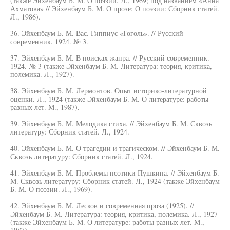
(также Эйхенбаум Б. М. О поэзии. Л., 1969; под названием «Анна
Ахматова» // Эйхенбаум Б. М. О прозе: О поэзии: Сборник статей.
Л., 1986).
36. Эйхенбаум Б. М. Вас. Гиппиус «Гоголь». // Русский
современник. 1924. № 3.
37. Эйхенбаум Б. М. В поисках жанра. // Русский современник.
1924. № 3 (также Эйхенбаум Б. М. Литература: теория, критика,
полемика. Л., 1927).
38. Эйхенбаум Б. М. Лермонтов. Опыт историко-литературной
оценки. Л., 1924 (также Эйхенбаум Б. М. О литературе: работы
разных лет. М., 1987).
39. Эйхенбаум Б. М. Мелодика стиха. // Эйхенбаум Б. М. Сквозь
литературу: Сборник статей. Л., 1924.
40. Эйхенбаум Б. М. О трагедии и трагическом. // Эйхенбаум Б. М.
Сквозь литературу: Сборник статей. Л., 1924.
41. Эйхенбаум Б. М. Проблемы поэтики Пушкина. // Эйхенбаум Б.
М. Сквозь литературу: Сборник статей. Л., 1924 (также Эйхенбаум
Б. М. О поэзии. Л., 1969).
42. Эйхенбаум Б. М. Лесков и современная проза (1925). //
Эйхенбаум Б. М. Литература: теория, критика, полемика. Л., 1927
(также Эйхенбаум Б. М. О литературе: работы разных лет. М.,