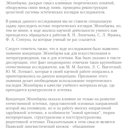
Эйхенбаума, раскрыт смысл ключевых теоретических понятий,
обнаружены связи между ними, проведена реконструкция
целостной системы эстетических взглядов исследователя.
В рамках данного исследования мы не ставили специальную
задачу проследить истоки теоретических взглядов Эйхенбаума, но,
тем не менее, в ходе анализа научной деятельности ученого нам
приходилось обращаться к работам К. Н. Леонтьева, С. Л. Франка,
Ф. А. Степуна, на которые ученый не раз ссылается.
Следует отметить также, что в ходе исследования было выявлено
значение концепции Эйхенбаума как для искусствознания и
литературоведения, так и для эстетики. Как было указано в тексте
диссертации, этот факт неоднократно отмечали такие крупнейшие
отечественные исследователи, как М. М. Бахтин, Л. С. Выготский,
Ю. М. Лотман1, которые в своей научной работе опирались и
ориентировались на данную концепцию. Признание этого
значения делает необходимым использование теоретического
наследия Эйхенбаума в качестве учебного материала везде, где
преподается культурология и эстетика.
Концепция Эйхенбаума оказала влияние не только на развитие
отечественной эстетики, представителей основных направлений
которой мы упомянули, но и па работу многих направлений
зарубежной эстетики, в особенности "новой критики", теории
интерпретации, структурализма и постструктурализма,
рецептивной эстетики. Показательным в этом смысле является
Пражский лингвистический кружок - объединение