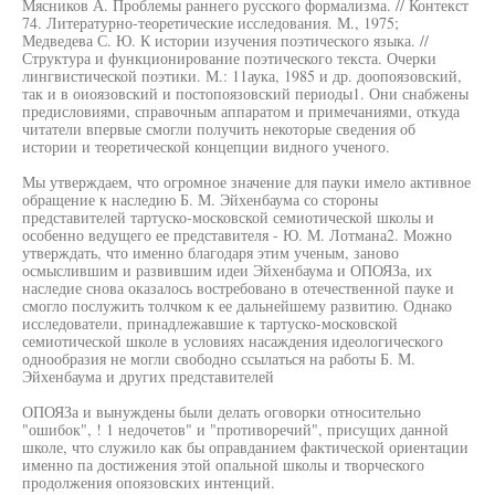
Мясников А. Проблемы раннего русского формализма. // Контекст
74. Литературно-теоретические исследования. М., 1975;
Медведева С. Ю. К истории изучения поэтического языка. //
Структура и функционирование поэтического текста. Очерки
лингвистической поэтики. М.: 11аука, 1985 и др. доопоязовский,
так и в оиоязовский и постопоязовский периоды1. Они снабжены
предисловиями, справочным аппаратом и примечаниями, откуда
читатели впервые смогли получить некоторые сведения об
истории и теоретической концепции видного ученого.
Мы утверждаем, что огромное значение для пауки имело активное
обращение к наследию Б. М. Эйхенбаума со стороны
представителей тартуско-московской семиотической школы и
особенно ведущего ее представителя - Ю. М. Лотмана2. Можно
утверждать, что именно благодаря этим ученым, заново
осмыслившим и развившим идеи Эйхенбаума и ОПОЯЗа, их
наследие снова оказалось востребовано в отечественной пауке и
смогло послужить толчком к ее дальнейшему развитию. Однако
исследователи, принадлежавшие к тартуско-московской
семиотической школе в условиях насаждения идеологического
однообразия не могли свободно ссылаться на работы Б. М.
Эйхенбаума и других представителей
ОПОЯЗа и вынуждены были делать оговорки относительно
"ошибок", ! 1 недочетов" и "противоречий", присущих данной
школе, что служило как бы оправданием фактической ориентации
именно па достижения этой опальной школы и творческого
продолжения опоязовских интенций.