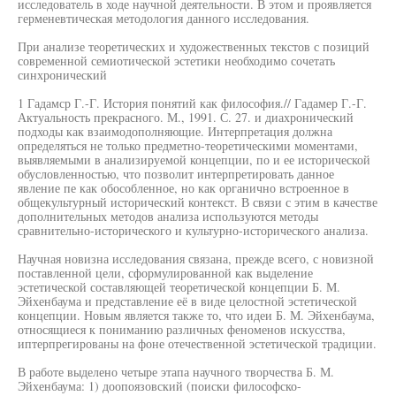
исследователь в ходе научной деятельности. В этом и проявляется
герменевтическая методология данного исследования.
При анализе теоретических и художественных текстов с позиций
современной семиотической эстетики необходимо сочетать
синхронический
1 Гадамср Г.-Г. История понятий как философия.// Гадамер Г.-Г.
Актуальность прекрасного. М., 1991. С. 27. и диахронический
подходы как взаимодополняющие. Интерпретация должна
определяться не только предметно-теоретическими моментами,
выявляемыми в анализируемой концепции, по и ее исторической
обусловленностью, что позволит интерпретировать данное
явление пе как обособленное, но как органично встроенное в
общекультурный исторический контекст. В связи с этим в качестве
дополнительных методов анализа используются методы
сравнительно-исторического и культурно-исторического анализа.
Научная новизна исследования связана, прежде всего, с новизной
поставленной цели, сформулированной как выделение
эстетической составляющей теоретической концепции Б. М.
Эйхенбаума и представление её в виде целостной эстетической
концепции. Новым является также то, что идеи Б. М. Эйхенбаума,
относящиеся к пониманию различных феноменов искусства,
иптерпрегированы на фоне отечественной эстетической традиции.
В работе выделено четыре этапа научного творчества Б. М.
Эйхенбаума: 1) доопоязовский (поиски философско-