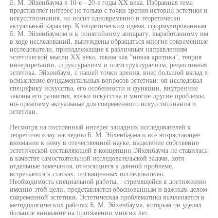
Б. М. Эйхенбаума в 10-е - 20-е годы XX века. Избранная тема
представляет интерес не только с точки зрения истории эстетики и
искусствознания, но носит одновременно и теоретически
актуальный характер. К теоретическим идеям, сформулированным
Б. М. Эйхенбаумом и к понятийному аппарату, выработанному им
в ходе исследований, вынуждены обращаться многие современные
исследователи, принадлежащие к различным направлениям
эстетической мысли XX века, таким как "новая критика", теория
интерпретации, структурализм и постструктурализм, рецептивная
эстетика. Эйхенбаум, с нашей точки зрения, внес большой вклад в
осмысление фундаментальных вопросов эстетики: оп исследовал
специфику искусства, его особенности и функции, внутренние
законы его развития, языки искусства и многие другие проблемы,
но-прежпему актуальные для современного искусствознания и
эстетики.
Несмотря на постоянный интерес западных исследователей к
теоретическому наследию Б. М. Эйхенбаума и все возрастающее
внимание к нему в отечественной науке, выделение собственно
эстетической составляющей в концепции Эйхенбаума не ставилась
в качестве самостоятельной исследовательской задачи, хотя
отдельные замечания, относящиеся к данной проблеме,
встречаются в статьях, посвященных исследователю.
Необходимость специальной работы, : стремящейся к достижению
именно этой цели, представляется обоснованным и важным делом
современной эстетики. Эстетическая проблематика вычленяется в
методологических работах Б. М. Эйхенбаума, которым он уделял
большое внимание на протяжении многих лет.