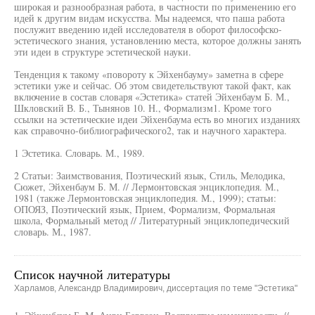
широкая и разнообразная работа, в частности по применению его
идей к другим видам искусства. Мы надеемся, что паша работа
послужит введению идей исследователя в оборот философско-
эстетического знания, установлению места, которое должны занять
эти идеи в структуре эстетической науки.
Тенденция к такому «повороту к Эйхенбауму» заметна в сфере
эстетики уже и сейчас. Об этом свидетельствуют такой факт, как
включение в состав словаря «Эстетика» статей Эйхенбаум Б. М.,
Шкловский В. Б., Тынянов 10. Н., Формализм1. Кроме того
ссылки на эстетические идеи Эйхенбаума есть во многих изданиях
как справочно-библиографического2, так и научного характера.
1 Эстетика. Словарь. М., 1989.
2 Статьи: Заимствования, Поэтический язык, Стиль, Мелодика,
Сюжет, Эйхенбаум Б. М. // Лермонтовская энциклопедия. М.,
1981 (также Лермонтовская энциклопедия. М., 1999); статьи:
ОПОЯЗ, Поэтический язык, Прием, Формализм, Формальная
школа, Формальный метод // Литературный энциклопедический
словарь. М., 1987.
Список научной литературы
Харламов, Александр Владимирович, диссертация по теме "Эстетика"