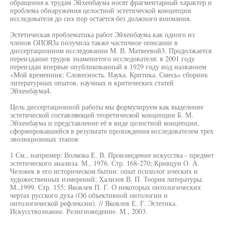
обращения к трудам Эйхенбаума носят фрагментарный характер и
проблема обнаружения целостной эстетической концепции
исследователя до сих пор остается без должного внимания.
Эстетическая проблематика работ Эйхенбаума как одного из
членов ОПОЯЗа получила также частичное описание в
диссертационном исследовании М. В. Матвеевой3. Продолжается
переиздание трудов знаменитого исследователя: в 2001 году
переиздан впервые опубликованный в 1929 году иод названием
«Мой временник: Словесность. Наука. Критика. Смесь» сборник
литературных опытов, научных и критических статей
Эйхенбаума4.
Цель диссертационной работы мы формулируем как выделение
эстетической составляющей теоретической концепции Б. М.
Эйхенбаума и представление её в виде целостной концепции,
сформировавшейся в результате прохождения исследователем трех
эволюционных этапов
1 См., например: Волкова Е. В. Произведение искусства - предмет
эстетического анализа. М., 1976. Стр. 168-270; Кривцун О. А.
Человек в его историческом бытии: опыт психолог ических и
художественных измерений; Хализев В. П. Теория литературы.
М.,1999. Стр. 155; Яковлев П. Г. О некоторых онтологических
чертах русского духа (Об объективной онтологии и
онтологической рефлексии). // Яковлев Е. Г. Эстетика.
Искусствознание. Религиоведение. М., 2003.