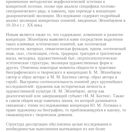
применении методологии морфологической эстетики к
конкретной поэтике, позже при анализе специфики поэтико-
синхронического ряда, и наконец, при переходе к концепции
диахронической эволюции. Исследование содержит подробный
анализ эволюции конкретных понятий, введенных Эйхенбаумом в
10-20-е г.г. XX века.
Новым является также то, что содержание, изменение и развитие
концепции Эйхенбаума выявляется нами посредством выделения
таких ключевых эстетических понятий, как поэтическая
онтология, материал, семантическая функция, прием, поэтический
язык, сказ, стилизация, стиль, традиция, трагедия и трагическая
маска, мелодика, художественный быт, свсрхпсихологические
эстетические структуры, эволюция художественных форм и
других. Отмечены некоторые моменты общности в трактовке
биографического и творческого в концепциях Б. М. Эйхенбаума
(автор и образ автора) и М. М. Бахтина (автор, образ автора и
герой). Выстроена соотносительность понятий двух крупнейших
исследователей: художник как историческая личность в
художественной культуре (Б. М. Эйхенбаум), автор как
диалогический или завершающий субъект (М. М. Бахтин). Также
в самом общем виде намечена линия, по которой развивается
связанная с этими исследованиями концепция IO. М. Лотмана о
праве художника на биографию, то приближающуюся к канону, то
смыкающуюся с творческим деянием.
Структура диссертации обусловлена целью исследования и
необходимостью выполнения вытекающих из нее более