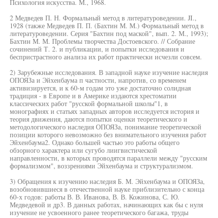
Психология искусства. М., 1968.
2 Медведев П. Н. Формальный метод в литературоведении. JI.,
1928 (также Медведев П. П. (Бахтин М. М.) Формальный метод в
литературоведении. Серия "Бахтин под маской", вып. 2. М., 1993);
Бахтин М. М. Проблемы творчества Достоевского. // Собрание
сочинений Т. 2. и публикации, и попытки исследования и
беспристрастного анализа их работ практически исчезли совсем.
2) Зарубежные исследования. В западной науке изучение наследия
ОПОЯЗа и Эйхенбаума п частности, напротив, со временем
активизируется, и к 60-м годам это уже достаточно солидная
традиция - в Европе и в Америке издаются хрестоматии
классических работ "русской формальной школы"1, в
монографиях и статьях западных авторов исследуется история и
теория движения, даются попытки оценки теоретического и
методологического наследия ОПОЯЗа, понимание теоретической
позиции которого невозможно без внимательного изучения работ
Эйхенбаума2. Однако большей частью это работы общего
обзорного характера или сугубо лиигвистической
направленности, в которых проводятся параллели между "русским
формализмом", воззрениями Эйхенбаума и структурализмом.
3) Обращения к изучению наследия Б. М. Эйхенбаума и ОПОЯЗа,
возобновившиеся в отечественной науке приблизительно с конца
60-х годов: работы В. В. Иванова, В. В. Кожинова, С. Ю.
Медведевой и др3. В данных работах, начинающих как бы с нуля
изучение не усвоенного ранее теоретического багажа, труды