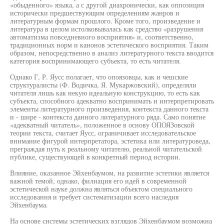
«обыденного» языка, а с другой диахронически, как оппозиция
исторически предшествующим определениям жанров и
литературным формам прошлого. Кроме того, произведение и
литература в целом истолковывалась как средство «разрушения
автоматизма повседневного восприятия» и, соответственно,
традиционных норм и канонов эстетического восприятия. Таким
образом, непосредственно в анализ литературного текста вводится
категория воспринимающего субъекта, то есть читателя.
Однако Г, Р. Яусс полагает, что опоязовцы, как и чешские
структуралисты (Ф. Водичка, Я. Мукаржовский), определяли
читателя лишь как некую идеальную конструкцию, то есть как
субъекта, способного адекватно воспринимать и интерпретировать
элементы литературного произведения, контекста данного текста
и - шире - контекста данного литературного ряда. Само понятие
«адекватный читатель», положенное в основу ОПОЯЗовской
теории текста, считает Яусс, ограничивает исследовательское
внимание фигурой интерпретатора, эстетика или литературоведа,
преграждая путь к реальному читателю, реальной читательской
публике, существующей в конкретный период истории.
Влияние, оказанное Эйхенбаумом, на развитие эстетики является
важной темой, однако, филиация его идей в современной
эстетической науке должна являться объектом специального
исследования и требует систематизации всего наследия
Эйхенбаума.
На основе системы эстетических взглядов Эйхенбаумом возможна