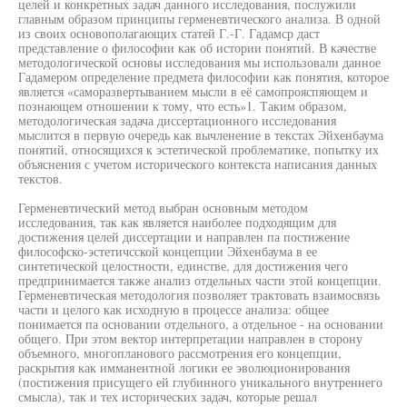
целей и конкретных задач данного исследования, послужили
главным образом принципы герменевтического анализа. В одной
из своих основополагающих статей Г.-Г. Гадамср даст
представление о философии как об истории понятий. В качестве
методологической основы исследования мы использовали данное
Гадамером определение предмета философии как понятия, которое
является «саморазвертыванием мысли в её самопрояспяющем и
познающем отношении к тому, что есть»1. Таким образом,
методологическая задача диссертационного исследования
мыслится в первую очередь как вычленение в текстах Эйхенбаума
понятий, относящихся к эстетической проблематике, попытку их
объяснения с учетом исторического контекста написания данных
текстов.
Герменевтический метод выбран основным методом
исследования, так как является наиболее подходящим для
достижения целей диссертации и направлен па постижение
философско-эстетичсской концепции Эйхенбаума в ее
синтетической целостности, единстве, для достижения чего
предпринимается также анализ отдельных части этой концепции.
Герменевтическая методология позволяет трактовать взаимосвязь
части и целого как исходную в процессе анализа: общее
понимается па основании отдельного, а отдельное - на основании
общего. При этом вектор интерпретации направлен в сторону
объемного, многопланового рассмотрения его концепции,
раскрытия как имманентной логики ее эволюционирования
(постижения присущего ей глубинного уникального внутреннего
смысла), так и тех исторических задач, которые решал