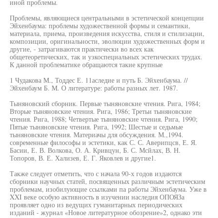
иной проблемы.
Проблемы, являющиеся центральными в эстетической концепции
Эйхенбаума: проблемы художественной формы и семантики,
материала, приема, произведения искусства, стиля и стилизации,
композиции, оригинальности, эволюции художественных форм и
другие, - затрагиваются практически во всех как
общетеоретических, так и узкоспециальных эстетических трудах.
К данной проблематике обращаются такие крупные
1 Чудакова М., Тоддес Е. 11аследие и путь Б. Эйхенбаума. //
Эйхенбаум Б. М. О литературе: работы разных лет. 1987.
Тыняновский сборник. Первые тыняновские чтения. Рига, 1984;
Вторые тыняновские чтения. Рига, 1986; Третьи тыняновские
чтения. Рига, 1988; Четвертые тыняновские чтения. Рига, 1990;
Пятые тыняновские чтения. Рига, 1992; Шестые и седьмые
тыняновские чтения. Материачы для обсуждения. М.,1994.
современные философы и эстетики, как С. С. Аверипцсв, Е. Я.
Басии, Е. В. Волкова, О. А. Кривцун, Б. С. Мсйлах, В. Н.
Топоров, В. Е. Хализев, Е. Г. Яковлев и другие1.
Также следует отметить, что с начала 90-х годов издаются
сборники научных статей, посвященных различным эстетическим
проблемам, изобилующие ссылками па работы Эйхенбаума. Уже в
XXI веке особую активность в изучении наследия ОПОЯЗа
проявляет одно из ведущих гуманитарных периодических
изданий - журнал «Новое литературное обозрение»2, однако эти