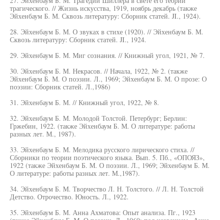
27. Эйхенбаум Б. М. Трагедии Шиллера в свете его теории
трагического. // Жизнь искусства, 1919, ноябрь декабрь (также
Эйхенбаум Б. М. Сквозь литературу: Сборник статей. JI., 1924).
28. Эйхенбаум Б. М. О звуках в стихе (1920). // Эйхенбаум Б. М.
Сквозь литературу: Сборник статей. JI., 1924.
29. Эйхенбаум Б. М. Миг сознания. // Книжный угол, 1921, № 7.
30. Эйхенбаум Б. М. Некрасов. // Начала, 1922, № 2. (также
Эйхенбаум Б. М. О поэзии. Л., 1969; Эйхенбаум Б. М. О прозе: О
поэзии: Сборник статей. Л.,1986)
31. Эйхенбаум Б. М. // Книжный угол, 1922, № 8.
32. Эйхенбаум Б. М. Молодой Толстой. Петербург; Берлин:
Гржебин, 1922. (также Эйхенбаум Б. М. О литературе: работы
разных лет. М., 1987).
33. Эйхенбаум Б. М. Мелодика русского лирического стиха. //
Сборники по теории поэтического языка. Вып. 5. Пб., «ОПОЯЗ»,
1922 (также Эйхенбаум Б. М. О поэзии. Л., 1969; Эйхенбаум Б. М.
О литературе: работы разных лет. М.,1987).
34. Эйхенбаум Б. М. Творчество Л. Н. Толстого. // Л. Н. Толстой
Детство. Отрочество. Юность. Л., 1922.
35. Эйхенбаум Б. М. Анна Ахматова: Опыт анализа. Пг., 1923