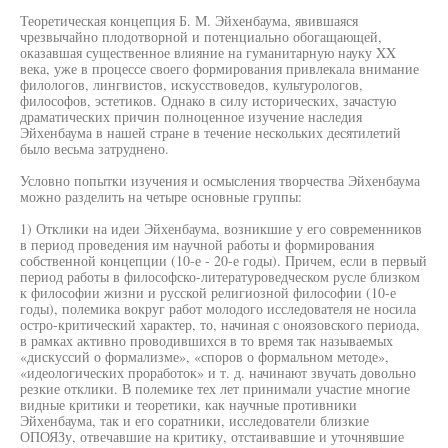
Теоретическая концепция Б. М. Эйхенбаума, явившаяся
чрезвычайно плодотворной и потенциально обогащающей,
оказавшая существенное влияние на гуманитарную науку XX
века, уже в процессе своего формирования привлекала внимание
филологов, лингвистов, искусствоведов, культурологов,
философов, эстетиков. Однако в силу исторических, зачастую
драматических причин полноценное изучение наследия
Эйхенбаума в нашей стране в течение нескольких десятилетий
было весьма затруднено.
Условно попытки изучения и осмысления творчества Эйхенбаума
можно разделить на четыре основные группы:
1) Отклики на идеи Эйхенбаума, возникшие у его современников
в период проведения им научной работы и формирования
собственной концепции (10-е - 20-е годы). Причем, если в первый
период работы в философско-литературоведческом русле близком
к философии жизни и русской религиозной философии (10-е
годы), полемика вокруг работ молодого исследователя не носила
остро-критический характер, то, начиная с оноязовского периода,
в рамках активно проводившихся в то время так называемых
«дискуссий о формализме», «споров о формальном методе»,
«идеологических проработок» и т. д. начинают звучать довольно
резкие отклики. В полемике тех лет принимали участие многие
видные критики и теоретики, как научные противники
Эйхенбаума, так и его соратники, исследователи близкие
ОПОЯЗу, отвечавшие на критику, отстаивавшие и уточнявшие