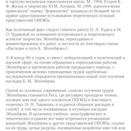
и тартуско-московская семиотическая школа. М., 1994; Егоров Б.
Ф. Жизнь и творчество Ю.М. Лотмана. М.,1999. идеологически
правильную" оценку "формализму" вызывала по большей части
крайне односторонние истолкования теоретических позиций
представителей ОНОЯЗа.
Как позитивный факт следует отметить работу П. Л. Тодеса и М.
О. Чудаковой по освещению исторического и теоретического
аспектов творчества Эйхенбаума, переизданию и
комментированию его работ, в частности их блестящую статью
«Наследие и путь Б. Эйхенбаума»1.
4) К концу 80-х годов, в связи с либерализацией в политической и
научной сфере, па основе обращения к переизданным работам
Эйхенбаума и критическим работам предыдущего периода, с
привлечением активно переводимых трудов зарубежных
исследователей открывается принципиально новый этап изучения
наследия Б. М. Эйхенбаума.
Одним из основных современных «очагов» изучения трудов
Эйхенбаума становится Рига, где регулярно проходили чтения,
носящие имя ещё одного основателя ОПОЯЗа и блестящего
теоретика 10. Н. Тынянова, и издаются сборники докладов и
статей2, в том числе посвященных и изучению наследия
Эйхенбаума. В различных учебных, моно1рафических и
тематических изданиях все чаще встречаются упоминания
концепций Эйхенбаума и других представителей ОПОЯЗа, ссылки
на их труды, целые разделы, посвященные разработке ими той или