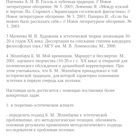
Плетнева А. Н. В. Гоголь и лубочная традиция. // Новое
литературное обозрение. № 3. 2003; Левченко Я. «Между куклой
и чертом: Вл. Старевич «Экранизация гоголевской фантастики» //
Новое литературное обозрение. № 3. 2003; Паперна И. «Если бы
можно было рассказать себя.» // Новое литературное обозрение. №
3. 2003.
3 Матвеева М. В. Художник в эстетической теории опоязовцев 10-
20-х годов XX века: Диссертация па соискание степени кандидата
философских паук./ МГУ им. М. В. Ломоносова. М., 2000.
4 Эйхенбаум Б. М. Мой временник. Маршрут в бессмертие. М.,
2001. научного творчества (10-20-е г.г. XX века) и открытой для
полемического обсуждения и дальнейшей корректировки. При
этом учитывалось, что Б. М. Эйхенбаум принадлежал к той
исторической традиции, для которой характерно понимание
эстетики в первую очередь как поэтики.
Настоящая цель достигается с помощью постановки более
конкретных задач:
1. в теоретико-эстетическом аспекте:
- определить подход Б. М. Эйхенбаума к эстетической
проблематике, его методологические позиции, обозначить
основные результаты применения методологического подхода
исследователя к проблемам поэтики;