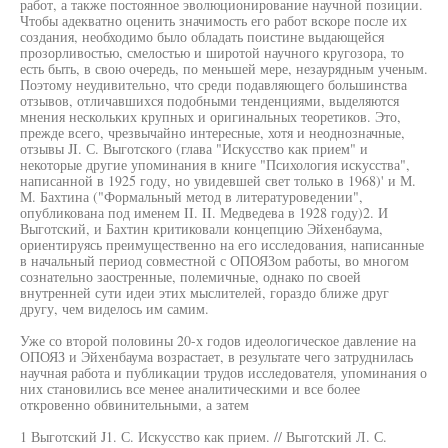
работ, а также постоянное эволюционирование научной позиции.
Чтобы адекватно оценить значимость его работ вскоре после их
создания, необходимо было обладать поистине выдающейся
прозорливостью, смелостью и широтой научного кругозора, то
есть быть, в свою очередь, по меньшей мере, незаурядным ученым.
Поэтому неудивительно, что среди подавляющего большинства
отзывов, отличавшихся подобными тенденциями, выделяются
мнения нескольких крупных и оригинальных теоретиков. Это,
прежде всего, чрезвычайно интересные, хотя и неоднозначные,
отзывы JI. С. Выготского (глава "Искусство как прием" и
некоторые другие упоминания в книге "Психология искусства",
написанной в 1925 году, но увидевшей свет только в 1968)' и М.
М. Бахтина ("Формальный метод в литературоведении",
опубликована под именем II. II. Медведева в 1928 году)2. И
Выготский, и Бахтин критиковали концепцию Эйхенбаума,
ориентируясь преимущественно на его исследования, написанные
в начальный период совместной с ОПОЯЗом работы, во многом
сознательно заостренные, полемичные, однако по своей
внутренней сути идеи этих мыслителей, гораздо ближе друг
другу, чем виделось им самим.
Уже со второй половины 20-х годов идеологическое давление на
ОПОЯЗ и Эйхенбаума возрастает, в результате чего затруднилась
научная работа и публикации трудов исследователя, упоминания о
них становились все менее аналитическими и все более
откровенно обвинительными, а затем
1 Выготский J1. С. Искусство как прием. // Выготский Л. С.