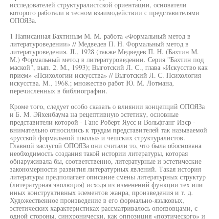
исследователей структуралистской ориентации, основатели
которого работали в тесном взаимодействии с представителями
ОПОЯЗа.
1 Написанная Бахтиным М. М. работа «Формальный метод в
литературоведении» // Медведев П. Н. Формальный метод в
литературоведения. JI., 1928 (также Медведев П. Н. (Бахтин М.
М.) Формальный метод в литературоведении. Серия "Бахтин под
маской", вып. 2. М., 1993); Выготский Л. С., глава «Искусство как
прием» «Психологии искусства» // Выготский Л. С. Психология
искусства. М., 1968.; множество работ Ю. М. Лотмана,
перечисленных в библиографии.
Кроме того, следует особо сказать о влиянии концепций ОПОЯЗа
и Б. М. Эйхенбаума на рецептивную эстетику, основные
представители которой - Ганс Роберт Яусс и Вольфганг Изср -
внимательно относились к трудам представителей так называемой
«русской формальной школы» и чешских структуралистов.
Главной заслугой ОПОЯЗа они считали то, что была обоснована
необходимость создания такой истории литературы, которая
обнаруживала бы, соответственно, литературные и эстетические
закономерности развития литературных явлений. Такая история
литературы предполагает описание смены литературных структур
(литературная эволюция) исходя из изменений функции тех или
иных конструктивных элементов жанра, произведения и т. д.
Художественное произведение в его формально-языковых,
эстетических характеристиках рассматривалось опоязовцами, с
одной стороны, синхронически, как оппозиция «поэтического» и