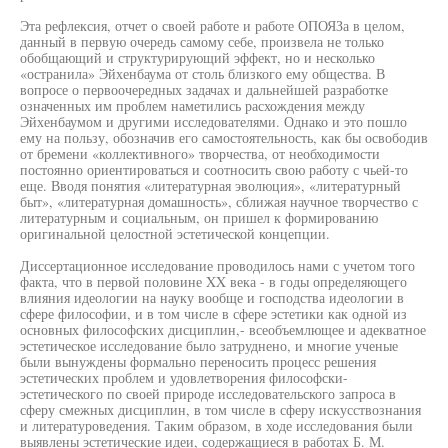
Эта рефлексия, отчет о своей работе и работе ОПОЯЗа в целом,
данный в первую очередь самому себе, произвела не только
обобщающий и структурирующий эффект, но и несколько
«остранила» Эйхенбаума от столь близкого ему общества. В
вопросе о первоочередных задачах и дальнейшей разработке
означенных им проблем наметились расхождения между
Эйхенбаумом и другими исследователями. Однако и это пошло
ему на пользу, обозначив его самостоятельность, как бы освободив
от бремени «коллективного» творчества, от необходимости
постоянно ориентироваться и соотносить свою работу с чьей-то
еще. Вводя понятия «литературная эволюция», «литературный
быт», «литературная домашность», сближая научное творчество с
литературным и социальным, он пришел к формированию
оригинальной целостной эстетической концепции.
Диссертационное исследование проводилось нами с учетом того
факта, что в первой половине XX века - в годы определяющего
влияния идеологии на науку вообще и господства идеологии в
сфере философии, и в том числе в сфере эстетики как одной из
основных философских дисциплин,- всеобъемлющее и адекватное
эстетическое исследование было затруднено, и многие ученые
были вынуждены формально переносить процесс решения
эстетических проблем и удовлетворения философски-
эстетического по своей природе исследовательского запроса в
сферу смежных дисциплин, в том числе в сферу искусствознания
и литературоведения. Таким образом, в ходе исследования были
выявлены эстетические идеи, содержащиеся в работах Б. М.