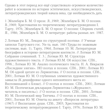
Однако в этот период все ещё существовало огромное количество
работ в основном по истории эстетических, искусствоведческих,
литературоведческих теорий начала века, где необходимость дать
1 Эйхенбаум Б. М. О прозе. Jl.,1969; Эйхенбаум Б. М. О поэзии.
Jl.,1969; Хрестоматия по теоретическому литературоведению I.
Тарту, 1976; Эйхенбаум Б. М. О прозе: О поэзии: Сборник статей.
JI., 1986; Эйхенбаум Б. М. О литературе: работы разных лет. 1987.
2 Лотман Ю. М„ Лекции по структурной поэтике. // Ученые
записки Тартуского гос. Ун-та, вып. 160 (Труды по знаковым
системам, вып. 1), Тарту, 1964; Лотман 10. М. Литературная
биография в историко-литературном контексте. // Лотман Ю. М.
Собрание сочинений. Т. 3.; Лотман Ю. М. Структура
художественного текста. // Лотман Ю.М. Об искусстве. СПб.,
1998.; Лотман Ю. М. Анализ поэтического текста. Н. А. Некрасов
«Последние элегии». НО поэтах и поэзии. СПб., 2001; Лотман Ю.
М. Об одной цитате из Лермонтова. // О поэтах и поэзии. СПб.,
2001; Лотман Ю. М. О глубинных элементах художественного
замысла (К дешифровке одного непонятного места из
Воспоминаний о Блоке). // О поэтах и поэзии. СПб., 2001; Лотман
Ю. М. Поэтическая декларация Лермонтова («Журналист,
читатель и писатель»). // О поэтах и поэзии. СПб., 2001; Лотман
Ю. М. Поэтический мир Тютчева. // О поэтах и поэзии. СПб.,
2001; Логман Ю. М. Ответы на анкету «Вопросов литературы»
(1967) // Воспитание души. СПб., 2003; Хрестоматия по
теоретическому литературоведению I. Тарту, 1976; Лотман Ю. М.