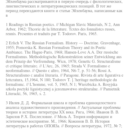
Эйхенбаума рассматриваются в первую очередь с филологических,
лингвистических и литературоведческих позиций. В тот же
период переиздаются книги и статьи Эйхенбаума, написанные как
в
1 Readings in Russian poetics. // Michigan Slavic Materials, N 2, Ann
Arbor, 1962; Thcorie de la litterature. Tcxtes des fonnalistcs russes,
reunis. Prcsentes et traduits par T. Todorov. Paris, 1965.
2 Erlich V. The Russian Formalism. History — Doctrine. Gravenhage,
1955; Pomorska K. Russian Formalism Theory and its Poetic
Ambiance. The Hague-Paris, 1968; Hansen-Love A.A. Der russische
Formalismus. Methodologischc Rekonstruktion seiner Entwicklung aus
dem Prinzip der Verfremdung. Wicn, 1978; Genettc G. Structuralisme
ct critique litterairc. // L'Arc, 26, 1965; Strada V. Formalismo e
neoformalismo. // Questo с altro, 1964, N6-7, p. 51-56; Rossi A.
Structuralismo с analisi literaria. // Paragone. Rivista di arte figurativa e
lcttcratura, 15,1964, N 180; Todorov T. [.'heritage methodologie du
formalismc. // L'homme, vol. 5, 1965, N 1; Wierzbicka A. Rosyjska
szkola poctyki liguistycznej a jezoznawstwo strukturalne. // Pamietnik
Literacki, 56, 1965, s. 2.
3 Ивлев Д. Д. Формальная школа и проблема единоцелостного
анализа художественного произведения. // Актуальные проблемы
теории и истории литературы XX века. Рига, 1966; Иванов В. В.
Зарилов Р.Х. Послесловие. // Моль А. Теория информации и
эстетическое восприятие. М., 1966; Кожинов В. В. История
литературы в работах ОПОЯЗа. // Вопросы литературы, 1972, № 7;