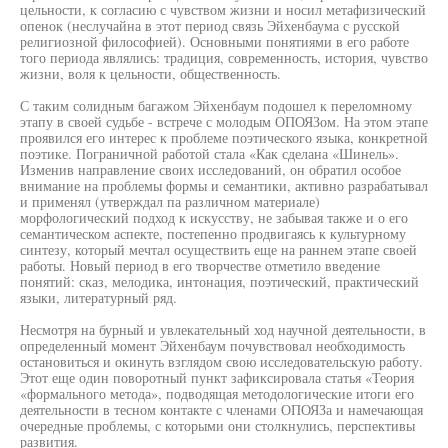
цельности, к согласию с чувством жизни и носил метафизический
опенок (неслучайна в этот период связь Эйхенбаума с русской
религиозной философией). Основными понятиями в его работе
того периода являлись: традиция, современность, история, чувство
жизни, воля к цельности, общественность.
С таким солидным багажом Эйхенбаум подошел к переломному
этапу в своей судьбе - встрече с молодым ОПОЯЗом. На этом этапе
проявился его интерес к проблеме поэтического языка, конкретной
поэтике. Пограничной работой стала «Как сделана «Шинель».
Изменив направление своих исследований, он обратил особое
внимание на проблемы формы и семантики, активно разрабатывал
и применял (утверждал па различном материале)
морфологический подход к искусству, не забывая также и о его
семантическом аспекте, постепенно продвигаясь к культурному
синтезу, который мечтал осуществить еще на раннем этапе своей
работы. Новый период в его творчестве отметило введение
понятий: сказ, мелодика, интонация, поэтический, практический
языки, литературный ряд.
Несмотря на бурный и увлекательный ход научной деятельности, в
определенный момент Эйхенбаум почувствовал необходимость
остановиться и окинуть взглядом свою исследовательскую работу.
Этот еще один поворотный пункт зафиксировала статья «Теория
«формального метода», подводящая методологические итоги его
деятельности в тесном контакте с членами ОПОЯЗа и намечающая
очередные проблемы, с которыми они столкнулись, перспективы
развития.