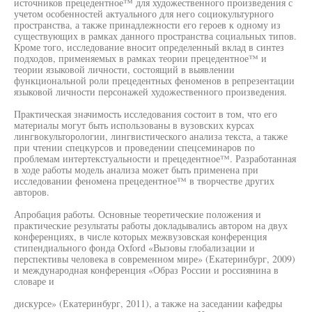
источников прецедентное™ для художественного произведения с
учетом особенностей актуального для него социокультурного
пространства, а также принадлежности его героев к одному из
существующих в рамках данного пространства социальных типов.
Кроме того, исследование вносит определенный вклад в синтез
подходов, применяемых в рамках теории прецедентное™ и
теории языковой личности, состоящий в выявлении
функциональной роли прецедентных феноменов в репрезентации
языковой личности персонажей художественного произведения.
Практическая значимость исследования состоит в том, что его
материалы могут быть использованы в вузовских курсах
лингвокульторологии, лингвистического анализа текста, а также
при чтении спецкурсов и проведении спецсеминаров по
проблемам интертекстуальности и прецедентное™. Разработанная
в ходе работы модель анализа может быть применена при
исследовании феномена прецедентное™ в творчестве других
авторов.
Апробация работы. Основные теоретические положения и
практические результаты работы докладывались автором на двух
конференциях, в числе которых межвузовская конференция
стипендиального фонда Oxford «Вызовы глобализации и
перспективы человека в современном мире» (Екатеринбург, 2009)
и международная конференция «Образ России и россиянина в
словаре и
дискурсе» (Екатеринбург, 2011), а также на заседании кафедры