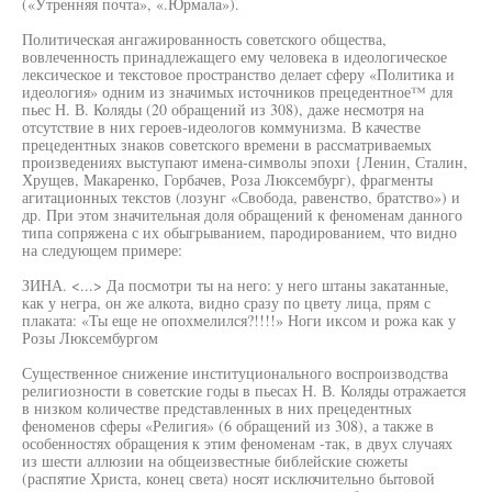
(«Утренняя почта», «.Юрмала»).
Политическая ангажированность советского общества,
вовлеченность принадлежащего ему человека в идеологическое
лексическое и текстовое пространство делает сферу «Политика и
идеология» одним из значимых источников прецедентное™ для
пьес Н. В. Коляды (20 обращений из 308), даже несмотря на
отсутствие в них героев-идеологов коммунизма. В качестве
прецедентных знаков советского времени в рассматриваемых
произведениях выступают имена-символы эпохи {Ленин, Сталин,
Хрущев, Макаренко, Горбачев, Роза Люксембург), фрагменты
агитационных текстов (лозунг «Свобода, равенство, братство») и
др. При этом значительная доля обращений к феноменам данного
типа сопряжена с их обыгрыванием, пародированием, что видно
на следующем примере:
ЗИНА. <...> Да посмотри ты на него: у него штаны закатанные,
как у негра, он же алкота, видно сразу по цвету лица, прям с
плаката: «Ты еще не опохмелился?!!!!» Ноги иксом и рожа как у
Розы Люксембургом
Существенное снижение институционального воспроизводства
религиозности в советские годы в пьесах Н. В. Коляды отражается
в низком количестве представленных в них прецедентных
феноменов сферы «Религия» (6 обращений из 308), а также в
особенностях обращения к этим феноменам -так, в двух случаях
из шести аллюзии на общеизвестные библейские сюжеты
(распятие Христа, конец света) носят исключительно бытовой