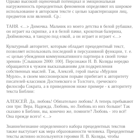
Однако высокий оценочный потенциал и эмоциональная
нагруженность прецедентных феноменов определяют их широкое
использование в авторском тексте с целью характеризации лиц,
предметов или явлений. Ср.:
ТАНЯ. <...> Димочка. Мальчик из моего детства в белой рубашке,
он играет на скрипке, а я в белой пачке, крохотная балерина,
Дюймовочка, я танцую под елкой, а он играет и играет <...>
Культурный авторитет, которым обладает прецедентный текст,
позволяет использовать последний в персуазивной функции, т. е.
«с целью убеждения коммуникативного партнера в своей точке
зрения» [Слышкин 2000: 100]. Персонажи Н. В. Коляды нередко
обращаются к чужим высказываниям для подкрепления
собственных мыслей. Так, Алексей, герой пьесы «Мурлин
Мурло», в своем миссионерском порыве прибегает к авторитету
писателей-классиков Достоевского и Толстого, греческого
философа Сократа, а в приведенном ниже примере - к авторитету
текста Библии:
АЛЕКСЕЙ. Да, любовь! Обязательно любовь! А теперь пребывают
сии три: Вера, Надежда, Любовь, но Любовь из них больше! Так
сказано в Библии, вы, конечно же, помните? Любовь - это всё!
Она прежде всего! <...>
Знание/незнание определенного набора прецедентных текстов
также выступает как мера образованности человека. Прецедентные
тексты активно используются героями Н. В. Коляды, чтобы