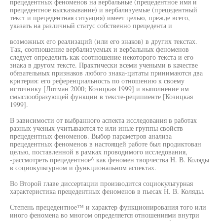
прецедентных феноменов на вербальные (прецедентное имя и
прецедентное высказывание) и вербализуемые (прецедентный
текст и прецедентная ситуация) имеет целью, прежде всего,
указать на различный статус собственно прецедента и
возможных его реализаций (или его знаков) в других текстах.
Так, соотношение вербализуемых и вербальных феноменов
следует определить как соотношение некоторого текста и его
знака в другом тексте. Практически всеми учеными в качестве
обязательных признаков любого знака-цитаты принимаются два
критерия: его референциальность по отношению к своему
источнику [Лотман 2000; Козицкая 1999] и выполнение им
смыслообразующей функции в тексте-реципиенте [Козицкая
1999].
В зависимости от выбранного аспекта исследования в работах
разных ученых учитываются те или иные группы свойств
прецедентных феноменов. Выбор параметров анализа
прецедентных феноменов в настоящей работе был продиктован
целью, поставленной в рамках проводимого исследования,
-рассмотреть прецедентное^ как феномен творчества Н. В. Коляды
в социокультурном и функциональном аспектах.
Во Второй главе диссертации производится социокультурная
характеристика прецедентных феноменов в пьесах Н. В. Коляды.
Степень прецедентное™ и характер функционирования того или
иного феномена во многом определяется отношениями внутри