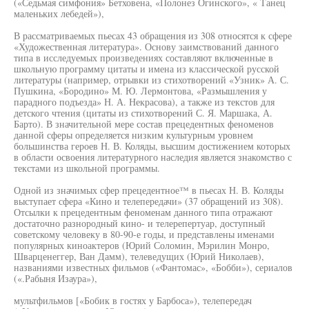
(«Седьмая симфония» Бетховена, «Полонез Огинского», « Танец
маленьких лебедей»),
В рассматриваемых пьесах 43 обращения из 308 относятся к сфере
«Художественная литература». Основу заимствований данного
типа в исследуемых произведениях составляют включенные в
школьную программу цитаты и имена из классической русской
литературы (например, отрывки из стихотворений «Узник» А. С.
Пушкина, «Бородино» М. Ю. Лермонтова, «Размышления у
парадного подъезда» Н. А. Некрасова), а также из текстов для
детского чтения (цитаты из стихотворений С. Я. Маршака, А.
Барто). В значительной мере состав прецедентных феноменов
данной сферы определяется низким культурным уровнем
большинства героев Н. В. Коляды, высшим достижением которых
в области освоения литературного наследия является знакомство с
текстами из школьной программы.
Одной из значимых сфер прецедентное™ в пьесах Н. В. Коляды
выступает сфера «Кино и телепередачи» (37 обращений из 308).
Отсылки к прецедентным феноменам данного типа отражают
достаточно разнородный кино- и телерепертуар, доступный
советскому человеку в 80-90-е годы, и представлены именами
популярных киноактеров (Юрий Соломин, Мэрилин Монро,
Шварценеггер, Ван Дамм), телеведущих (Юрий Николаев),
названиями известных фильмов («Фантомас», «Бобби»), сериалов
(«.Рабыня Изаура»),
мультфильмов [«Бобик в гостях у Барбоса»), телепередач