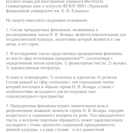
русского языка для иностранных учащихся Института
гуманитарных наук и искусств ФГАОУ ВПО «Уральский
федеральный университет им. Б. Н. Ельцина».
На защиту выносятся следующие положения:
1. Состав прецедентных феноменов, включенных в
рассматриваемые пьесы Н. В. Коляды, является показательным для
позднесоветской культуры, носителями которой являются и сам
автор, и его герои.
2. В исследуемых пьесах представлены прецедентные феномены
из шести сфер-источников прецедентное™, соотносимые с
определенным типом культуры: 1) фольклорные тексты, 2) музыка,
3) художественная литература,
4) кино и телепередачи, 5) политика и идеология, 6) религия.
Состав каждой из сфер соотносим с тем социальным типом,
который воплощен в образах героев Н. В. Коляды, а также с
особенностями актуального для исследуемых пьес
социокультурного пространства.
3. Прецедентные феномены играют значительную роль в
репрезентации языковой личности героев Н. В. Коляды, передаче
возрастного и социального колорита их речи. Тип прецедентного
текста, к которому персонаж обращается, может характеризовать
последнего с точки зрения его социальной принадлежности,
речевой культуры, а в ряде случаев - и его ценностной