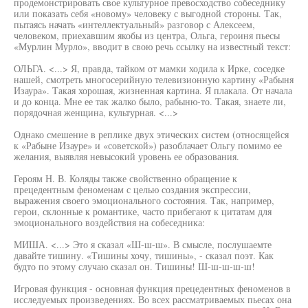
продемонстрировать свое культурное превосходство собеседнику
или показать себя «новому» человеку с выгодной стороны. Так,
пытаясь начать «интеллектуальный» разговор с Алексеем,
человеком, приехавшим якобы из центра, Ольга, героиня пьесы
«Мурлин Мурло», вводит в свою речь ссылку на известный текст:
ОЛЬГА. <...> Я, правда, тайком от мамки ходила к Ирке, соседке
нашей, смотреть многосерийную телевизионную картину «Рабыня
Изаура». Такая хорошая, жизненная картина. Я плакала. От начала
и до конца. Мне ее так жалко было, рабыню-то. Такая, знаете ли,
порядочная женщина, культурная. <...>
Однако смешение в реплике двух этических систем (относящейся
к «Рабыне Изауре» и «советской») разоблачает Ольгу помимо ее
желания, выявляя невысокий уровень ее образования.
Героям Н. В. Коляды также свойственно обращение к
прецедентным феноменам с целью создания экспрессии,
выражения своего эмоционального состояния. Так, например,
герои, склонные к романтике, часто прибегают к цитатам для
эмоционального воздействия на собеседника:
МИША. <...> Это я сказал «Ш-ш-ш». В смысле, послушаемте
давайте тишину. «Тишины хочу, тишины», - сказал поэт. Как
будто по этому случаю сказал он. Тишины! Ш-ш-ш-ш-ш!
Игровая функция - основная функция прецедентных феноменов в
исследуемых произведениях. Во всех рассматриваемых пьесах она