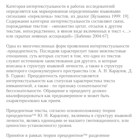
Категория интертекстуальности в работах исследователей
определяется как маркированная определенными языковыми
сигналами «перекличка» текстов, их диалог [Кузьмина 1999: 19].
Содержание категории интертекстуальности составляют связи,
порождаемые текстом - «множество цитат, отсылок к другим
текстам, непосредственно, в явном виде включенных в текст <...>
или скрытых неявных ассоциаций» {Бабенко 2004:67].
Одна из многочисленных форм проявления интертекстуальности
-прецедентность. Последняя характеризует такие межтекстовые
отношения, суть которых состоит в том, что один из текстов
служит источником заимствования для другого, и которые
вписаны в структуру языковой личности, а также в структуру
некоторого социокультурного пространства (см. А. Н. Караулов, Д.
Б. Гудков). Прецедентность противопоставляется
интертекстуальности как статусная характеристика текста
имманентной, а также - по признаку сознательности/
бессознательности. Обращение к прецеденту должно
квалифицироваться как преднамеренное и может быть
охарактеризовано как прием.
Прецедентные тексты, согласно основоположнику теории
прецедентное™ Ю. Н. Караулову, включены в структуру языковой
личности, являясь единицами ее высшего (мотивационного, или
ценностно-установочного) уровня.
Принятое в рамках теории прецедентное™ разделение