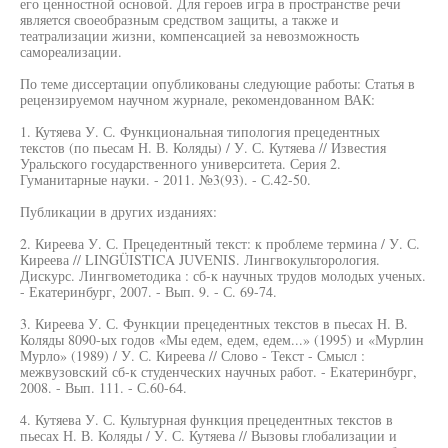
его ценностной основой. Для героев игра в пространстве речи
является своеобразным средством защиты, а также и
театрализации жизни, компенсацией за невозможность
самореализации.
По теме диссертации опубликованы следующие работы: Статья в
рецензируемом научном журнале, рекомендованном ВАК:
1. Кутяева У. С. Функциональная типология прецедентных
текстов (по пьесам Н. В. Коляды) / У. С. Кутяева // Известия
Уральского государственного университета. Серия 2.
Гуманитарные науки. - 2011. №3(93). - С.42-50.
Публикации в других изданиях:
2. Киреева У. С. Прецедентный текст: к проблеме термина / У. С.
Киреева // LINGÜISTICA JUVENIS. Лингвокульторология.
Дискурс. Лингвометодика : сб-к научных трудов молодых ученых.
- Екатеринбург, 2007. - Вып. 9. - С. 69-74.
3. Киреева У. С. Функции прецедентных текстов в пьесах Н. В.
Коляды 8090-ых годов «Мы едем, едем, едем...» (1995) и «Мурлин
Мурло» (1989) / У. С. Киреева // Слово - Текст - Смысл :
межвузовский сб-к студенческих научных работ. - Екатеринбург,
2008. - Вып. 111. - С.60-64.
4. Кутяева У. С. Культурная функция прецедентных текстов в
пьесах Н. В. Коляды / У. С. Кутяева // Вызовы глобализации и