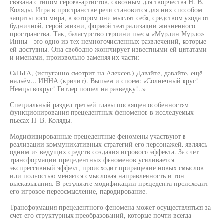
связана с типом героев-артистов, сквозным для творчества Н. В.
Коляды. Игра в пространстве речи становится для них способом
защиты того мира, в котором они мыслят себя, средством ухода от
будничной, серой жизни, формой театрализации жизненного
пространства. Так, балагурство героини пьесы «Мурлин Мурло»
Инны - это одно из тех немногочисленных развлечений, которые
ей доступны. Она свободно жонглирует известными ей цитатами
и именами, произвольно заменяя их части:
ОЛЬГА, (испуганно смотрит на Алексея.) Давайте, давайте, ещё
нальём... ИННА (кричит). Выпьем и споем: «Солнечный круг!
Немцы вокруг! Гитлер пошел на разведку!..»
Специальный раздел третьей главы посвящен особенностям
функционирования прецедентных феноменов в исследуемых
пьесах Н. В. Коляды.
Модифицированные прецедентные феномены участвуют в
реализации коммуникативных стратегий его персонажей, являясь
одним из ведущих средств создания игрового эффекта. За счет
трансформации прецедентных феноменов усиливается
экспрессивный эффект, происходит приращение новых смыслов
или полностью меняется смысловая направленность и тон
высказывания. В результате модификации прецедента происходит
его игровое переосмысление, пародирование.
Трансформация прецедентного феномена может осуществляться за
счет его структурных преобразований, которые почти всегда