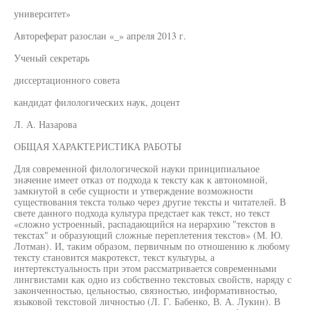
университет»
Автореферат разослан «_» апреля 2013 г.
Ученый секретарь
диссертационного совета
кандидат филологических наук, доцент
Л. А. Назарова
ОБЩАЯ ХАРАКТЕРИСТИКА РАБОТЫ
Для современной филологической науки принципиальное
значение имеет отказ от подхода к тексту как к автономной,
замкнутой в себе сущности и утверждение возможности
существования текста только через другие тексты и читателей. В
свете данного подхода культура предстает как текст, но текст
«сложно устроенный, распадающийся на иерархию "текстов в
текстах" и образующий сложные переплетения текстов» (М. Ю.
Лотман). И, таким образом, первичным по отношению к любому
тексту становится макротекст, текст культуры, а
интертекстуальность при этом рассматривается современными
лингвистами как одно из собственно текстовых свойств, наряду с
законченностью, цельностью, связностью, информативностью,
языковой текстовой личностью (Л. Г. Бабенко, В. А. Лукин). В