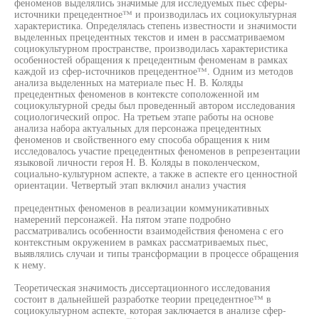
феноменов выделялись значимые для исследуемых пьес сферы-
источники прецедентное™ и производилась их социокультурная
характеристика. Определялась степень известности и значимости
выделенных прецедентных текстов и имен в рассматриваемом
социокультурном пространстве, производилась характеристика
особенностей обращения к прецедентным феноменам в рамках
каждой из сфер-источников прецедентное™. Одним из методов
анализа выделенных на материале пьес Н. В. Коляды
прецедентных феноменов в контексте соположенной им
социокультурной среды был проведенный автором исследования
социологический опрос. На третьем этапе работы на основе
анализа набора актуальных для персонажа прецедентных
феноменов и свойственного ему способа обращения к ним
исследовалось участие прецедентных феноменов в репрезентации
языковой личности героя Н. В. Коляды в поколенческом,
социально-культурном аспекте, а также в аспекте его ценностной
ориентации. Четвертый этап включил анализ участия
прецедентных феноменов в реализации коммуникативных
намерений персонажей. На пятом этапе подробно
рассматривались особенности взаимодействия феномена с его
контекстным окружением в рамках рассматриваемых пьес,
выявлялись случаи и типы трансформации в процессе обращения
к нему.
Теоретическая значимость диссертационного исследования
состоит в дальнейшей разработке теории прецедентное™ в
социокультурном аспекте, которая заключается в анализе сфер-