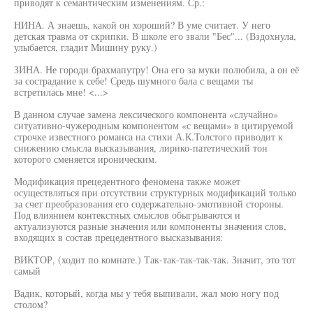
приводят к семантическим изменениям. Ср.:
НИНА. А знаешь, какой он хороший? В уме считает. У него
детская травма от скрипки. В школе его звали "Бес"... (Вздохнула,
улыбается, гладит Мишину руку.)
ЗИНА. Не городи брахмапутру! Она его за муки полюбила, а он её
за сострадание к себе! Средь шумного бала с вещами ты
встретилась мне! <...>
В данном случае замена лексического компонента «случайно»
ситуативно-чужеродным компонентом «с вещами» в цитируемой
строчке известного романса на стихи А.К.Толстого приводит к
снижению смысла высказывания, лирико-патетический тон
которого сменяется ироническим.
Модификация прецедентного феномена также может
осуществляться при отсутствии структурных модификаций только
за счет преобразования его содержательно-эмотивной стороны.
Под влиянием контекстных смыслов обыгрываются и
актуализуются разные значения или компоненты значения слов,
входящих в состав прецедентного высказывания:
ВИКТОР, (ходит по комнате.) Так-так-так-так-так. Значит, это тот
самый
Вадик, который, когда мы у тебя выпивали, жал мою ногу под
столом?