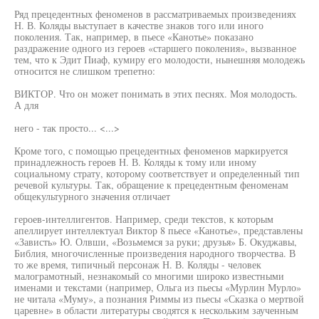
Ряд прецедентных феноменов в рассматриваемых произведениях
Н. В. Коляды выступает в качестве знаков того или иного
поколения. Так, например, в пьесе «Канотье» показано
раздражение одного из героев «старшего поколения», вызванное
тем, что к Эдит Пиаф, кумиру его молодости, нынешняя молодежь
относится не слишком трепетно:
ВИКТОР. Что он может понимать в этих песнях. Моя молодость.
А для
него - так просто... <...>
Кроме того, с помощью прецедентных феноменов маркируется
принадлежность героев Н. В. Коляды к тому или иному
социальному страту, которому соответствует и определенный тип
речевой культуры. Так, обращение к прецедентным феноменам
общекультурного значения отличает
героев-интеллигентов. Например, среди текстов, к которым
апеллирует интеллектуал Виктор 8 пьесе «Канотье», представлены
«Зависть» Ю. Олвши, «Возьмемся за руки; друзья» Б. Окуджавы,
Библия, многочисленные произведения народного творчества. В
то же время, типичный персонаж Н. В. Коляды - человек
малограмотный, незнакомый со многими широко известными
именами и текстами (например, Ольга из пьесы «Мурлин Мурло»
не читала «Муму», а познания Риммы из пьесы «Сказка о мертвой
царевне» в области литературы сводятся к нескольким заученным