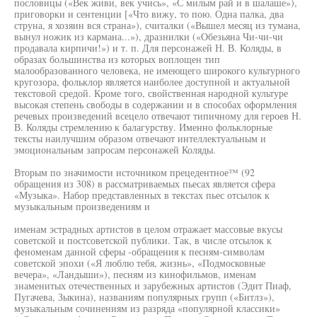
пословицы («Век живи, век учись», «С милым рай и в шалаше»),
приговорки и сентенции [«Что вижу, то пою. Одна палка, два
струна, я хозяин вся страна»), считалки («Вышел месяц из тумана,
вынул ножик из кармана...»), дразнилки («Обезьяна Чи-чи-чи
продавала кирпичи!») и т. п. Для персонажей Н. В. Коляды, в
образах большинства из которых воплощен тип
малообразованного человека, не имеющего широкого культурного
кругозора, фольклор является наиболее доступной и актуальной
текстовой средой. Кроме того, свойственная народной культуре
высокая степень свободы в содержании и в способах оформления
речевых произведений всецело отвечают типичному для героев Н.
В. Коляды стремлению к балагурству. Именно фольклорные
тексты наилучшим образом отвечают интеллектуальным и
эмоциональным запросам персонажей Коляды.
Вторым по значимости источником прецедентное™ (92
обращения из 308) в рассматриваемых пьесах является сфера
«Музыка». Набор представленных в текстах пьес отсылок к
музыкальным произведениям и
именам эстрадных артистов в целом отражает массовые вкусы
советской и постсоветской публики. Так, в числе отсылок к
феноменам данной сферы -обращения к песням-символам
советской эпохи («Я люблю тебя, жизнь», «Подмосковные
вечера», «Ландыши»), песням из кинофильмов, именам
знаменитых отечественных и зарубежных артистов (Эдит Пиаф,
Пугачева, Зыкина), названиям популярных групп («Битлз»),
музыкальным сочинениям из разряда «популярной классики»