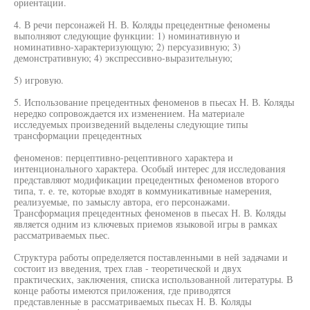
ориентации.
4. В речи персонажей Н. В. Коляды прецедентные феномены
выполняют следующие функции: 1) номинативную и
номинативно-характеризующую; 2) персуазивную; 3)
демонстративную; 4) экспрессивно-выразительную;
5) игровую.
5. Использование прецедентных феноменов в пьесах Н. В. Коляды
нередко сопровождается их изменением. На материале
исследуемых произведений выделены следующие типы
трансформации прецедентных
феноменов: перцептивно-рецептивного характера и
интенционального характера. Особый интерес для исследования
представляют модификации прецедентных феноменов второго
типа, т. е. те, которые входят в коммуникативные намерения,
реализуемые, по замыслу автора, его персонажами.
Трансформация прецедентных феноменов в пьесах Н. В. Коляды
является одним из ключевых приемов языковой игры в рамках
рассматриваемых пьес.
Структура работы определяется поставленными в ней задачами и
состоит из введения, трех глав - теоретической и двух
практических, заключения, списка использованной литературы. В
конце работы имеются приложения, где приводятся
представленные в рассматриваемых пьесах Н. В. Коляды