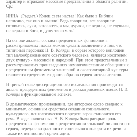
характер и отражают массовые представления в области религии.
Ср.:
ИННА. (Рыдает.) Конец света настал! Как было в Библии
написано, так оно и вышло! Ведь говорили, все говорили:
готовьтесь, суки, готовьтесь, а мы, дураки, не верили, не слушали,
не верили в Бога, в душу твою мать!
На основе анализа состава прецедентных феноменов в
рассматриваемых пьесах можно сделать заключение о том, что
типичный персонаж Н. В. Коляды, в образе которого воплощен
тип малообразованного советского человека, является носителем
двух культур - массовой и народной. При этом представленные в
рассматриваемых произведениях немногочисленные обращения к
прецедентным феноменам элитарной и околоэлитарной культуры
становятся средством создания образов героев-интеллигентов.
В третьей главе диссертационного исследования производится
анализ прецедентных феноменов в рассматриваемых пьесах Н. В.
Коляды в функциональном аспекте.
В драматическом произведении, где авторское слово сведено к
минимуму, основным средством создания социального,
культурного, психологического портрета героя становится его
речь. В ходе анализа пьес Н. В. Коляды была раскрыта роль
прецедентных феноменов в репрезентации языковой личности его
героев, передаче возрастного и социального колорита их речи, а
также их ценностной ориентации.