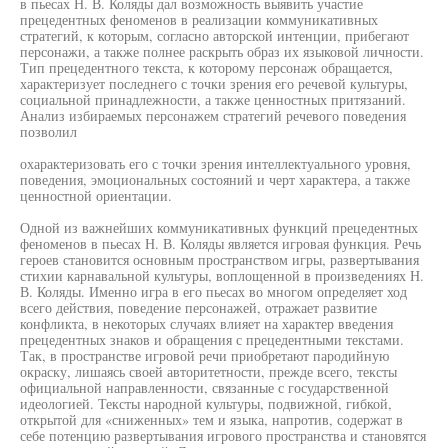
в пьесах Н. В. Коляды дал возможность выявить участие
прецедентных феноменов в реализации коммуникативных
стратегий, к которым, согласно авторской интенции, прибегают
персонажи, а также полнее раскрыть образ их языковой личности.
Тип прецедентного текста, к которому персонаж обращается,
характеризует последнего с точки зрения его речевой культуры,
социальной принадлежности, а также ценностных притязаний.
Анализ избираемых персонажем стратегий речевого поведения
позволил
охарактеризовать его с точки зрения интеллектуального уровня,
поведения, эмоциональных состояний и черт характера, а также
ценностной ориентации.
Одной из важнейших коммуникативных функций прецедентных
феноменов в пьесах Н. В. Коляды является игровая функция. Речь
героев становится основным пространством игры, развертывания
стихии карнавальной культуры, воплощенной в произведениях Н.
В. Коляды. Именно игра в его пьесах во многом определяет ход
всего действия, поведение персонажей, отражает развитие
конфликта, в некоторых случаях влияет на характер введения
прецедентных знаков и обращения с прецедентными текстами.
Так, в пространстве игровой речи приобретают пародийную
окраску, лишаясь своей авторитетности, прежде всего, тексты
официальной направленности, связанные с государственной
идеологией. Тексты народной культуры, подвижной, гибкой,
открытой для «сниженных» тем и языка, напротив, содержат в
себе потенцию развертывания игрового пространства и становятся