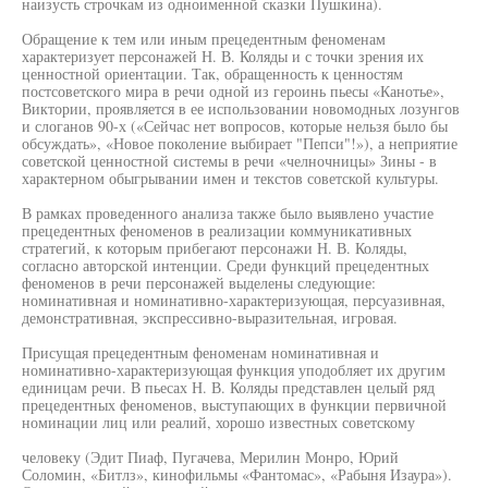
наизусть строчкам из одноименной сказки Пушкина).
Обращение к тем или иным прецедентным феноменам
характеризует персонажей Н. В. Коляды и с точки зрения их
ценностной ориентации. Так, обращенность к ценностям
постсоветского мира в речи одной из героинь пьесы «Канотье»,
Виктории, проявляется в ее использовании новомодных лозунгов
и слоганов 90-х («Сейчас нет вопросов, которые нельзя было бы
обсуждать», «Новое поколение выбирает "Пепси"!»), а неприятие
советской ценностной системы в речи «челночницы» Зины - в
характерном обыгрывании имен и текстов советской культуры.
В рамках проведенного анализа также было выявлено участие
прецедентных феноменов в реализации коммуникативных
стратегий, к которым прибегают персонажи Н. В. Коляды,
согласно авторской интенции. Среди функций прецедентных
феноменов в речи персонажей выделены следующие:
номинативная и номинативно-характеризующая, персуазивная,
демонстративная, экспрессивно-выразительная, игровая.
Присущая прецедентным феноменам номинативная и
номинативно-характеризующая функция уподобляет их другим
единицам речи. В пьесах Н. В. Коляды представлен целый ряд
прецедентных феноменов, выступающих в функции первичной
номинации лиц или реалий, хорошо известных советскому
человеку (Эдит Пиаф, Пугачева, Мерилин Монро, Юрий
Соломин, «Битлз», кинофильмы «Фантомас», «Рабыня Изаура»).