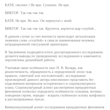
КАТЯ, (молчит.) Не ври, Сухинин. Не ври.
ВИКТОР. Так-так-так-так.
КАТЯ. Не ври. Не жал. Он перепутал с моей.
ВИКТОР. Так-так-так-так. Крутится, вертится шар голубой...
В данном случае за счет контекста происходит актуализация
значения слова «голубой» в смысле наименования человека
нетрадиционной сексуальной ориентации.
В Заключении подводятся итоги диссертационного исследования,
делаются выводы по проведенному исследованию и намечаются
перспективы дальнейшей работы.
Учитывая такие особенности пьес Н. В. Коляды, как
реалистичность, обращенность к определенной эпохе (как
правило, советской или постсоветской), исследование
произведений данного автора невозможно представить без
подключения материалов исторического и социокультурного
плана. Социокультурный аспект рассмотрения прецедентных
феноменов позволил определить особенности сознания, мотивы
поведения героев, нередко - вскрыть глубинную основу конфликта
в рассматриваемых пьесах.
Коммуникативный аспект исследования прецедентных феноменов