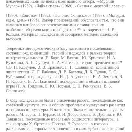
извлеченных нами из шести пьес данного автора, -«Мурлин
Мурло» (1989), «Чайка спела» (1989), «Сказка о мертвой царевне»
(1990), «Канотье» (1992), «Полонез Огинского» (1993), «Мы едем,
едем, едем» (1995). Выбор произведений обусловлен тем, что они
являются наиболее репрезентативными с точки зрения
особенностей реализации прецедентное™ в творчестве Н. В.
Коляды. Материал исследования собирался методом сплошной
выборки.
Теоретико-методологическую базу настоящего исследования
составил ряд концепций, теорий и подходов в рамках теории
интертекстуальности (Р. Барт, М. Бахтин, Ю. Кристева, Н. А.
Кузьмина, А. Е. Супрун, Н. А. Фатеева), теории прецедентное™
(Ю. Н. Караулов, В. В. Красных, Г. Г. Слышкин), когнитивной
лингвистики (Л. Г. Бабенко, Д. В. Багаева, Д. Б. Гудков, Е. С.
Кубрякова), теории дискурса (Н. Д. Арутюнова, Е. А. Земская, В.
И. Карасик, Е. А. Нахимова), исследований в области языковой
игры (Т. А. Гридина, Б. Ю. Норман, Е. Н. Ремчукова, В. 3.
Санников).
В ходе исследования были привлечены работы, посвященные как
советской культуре, так и общим проблемам культурного развития
и социологии культуры. В частности, были внимательно изучены
работы М. Берга, П. Бурдье, В. И. Добренькова, Б. Дубина, и Ю.
Тынянова, посвященные проблемам социологии литературы, а
также труды X. Ортеги-и-Гассета, Н.Суворова, в которых
раскрываются вопросы соотношения и взаимодействия элитарной