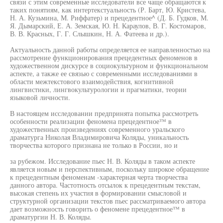
связи с этим современные исследователи все чаще обращаются к
таких понятиям, как интертекстуальность (Р. Барт, Ю. Кристева,
Н. А. Кузьмина, М. Риффатер) и прецедентное^ (Д. Б. Гудков, М.
Я. Дымарский, Е. А. Земская, Ю. Н. Караулов, В. Г. Костомаров,
В. В. Красных, Г. Г. Слышкин, Н. А. Фатеева и др.).
Актуальность данной работы определяется ее направленностью на
рассмотрение функционирования прецедентных феноменов в
художественном дискурсе в социокультурном и функциональном
аспекте, а также ее связью с современными исследованиями в
области межтекстового взаимодействия, когнитивной
лингвистики, лингвокультурологии и прагматики, теории
языковой личности.
В настоящем исследовании предпринята попытка рассмотреть
особенности реализации феномена прецедентное™ в
художественных произведениях современного уральского
драматурга Николая Владимировича Коляды, уникальность
творчества которого признана не только в России, но и
за рубежом. Исследование пьес Н. В. Коляды в таком аспекте
является новым и перспективным, поскольку широкое обращение
к прецедентным феноменам -характерная черта творчества
данного автора. Частотность отсылок к прецедентным текстам,
высокая степень их участия в формировании смысловой и
структурной организации текстов пьес рассматриваемого автора
дает возможность говорить о феномене прецедентное™ в
драматургии Н. В. Коляды.