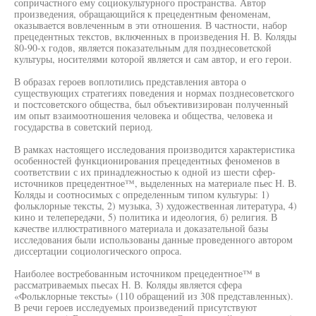
сопричастного ему социокультурного пространства. Автор
произведения, обращающийся к прецедентным феноменам,
оказывается вовлеченным в эти отношения. В частности, набор
прецедентных текстов, включенных в произведения Н. В. Коляды
80-90-х годов, является показательным для позднесоветской
культуры, носителями которой является и сам автор, и его герои.
В образах героев воплотились представления автора о
существующих стратегиях поведения и нормах позднесоветского
и постсоветского общества, был объективизирован полученный
им опыт взаимоотношения человека и общества, человека и
государства в советский период.
В рамках настоящего исследования производится характеристика
особенностей функционирования прецедентных феноменов в
соответствии с их принадлежностью к одной из шести сфер-
источников прецедентное™, выделенных на материале пьес Н. В.
Коляды и соотносимых с определенным типом культуры: 1)
фольклорные тексты, 2) музыка, 3) художественная литература, 4)
кино и телепередачи, 5) политика и идеология, б) религия. В
качестве иллюстративного материала и доказательной базы
исследования были использованы данные проведенного автором
диссертации социологического опроса.
Наиболее востребованным источником прецедентное™ в
рассматриваемых пьесах Н. В. Коляды является сфера
«Фольклорные тексты» (110 обращений из 308 представленных).
В речи героев исследуемых произведений присутствуют