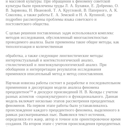
и массовой культуры. При обращении к феномену советской
культуры были привлечены труды Л. А. Булавки, Е. Добренко, О.
В. Зырянова, Н. Ивановой, Т. А. Кругловой, В. Паперного, А. К.
Соколова, а также работы Е. А. Земской и Н. А. Купиной, где
подробно рассмотрены проблемы языка советского и
постсоветского общества.
С целью решения поставленных задач использовался комплекс
методов исследования, обусловленный многоаспектностью
проводимого анализа. Были применены такие общие методы, как
типологизация и количественная
обработка, а также следующие лингвистические методы:
интертекстуальный и контекстологический анализ,
стилистический и лингвокульторологический анализ. При
обобщении и интерпретации результатов исследования
применялся описательный метод и метод сопоставления.
Научная новизна работы состоит в разработке и последовательном
применении в диссертации модели анализа феномена
прецедентное™ в дискурсе произведений Н. В. Коляды с учетом
разных аспектов -социокультурного и функционального. Данная
модель включает несколько этапов рассмотрения прецедентных
феноменов. На первом этапе работы было устанавливалось
происхождение каждого прецедентного феномена, выделенного в
рамках рассматриваемых пьес. Выявлялся текст-источник,
определялся его жанр, автор и точное или ориентировочное время
создания. На втором этапе с учетом происхождения прецедентных