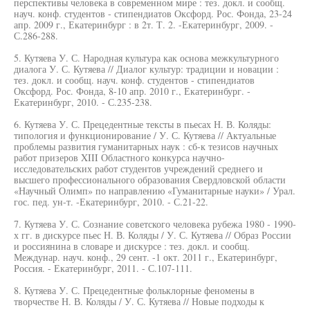
перспективы человека в современном мире : тез. докл. и сообщ.
науч. конф. студентов - стипендиатов Оксфорд. Рос. Фонда, 23-24
апр. 2009 г., Екатеринбург : в 2т. Т. 2. -Екатеринбург, 2009. -
С.286-288.
5. Кутяева У. С. Народная культура как основа межкультурного
диалога У. С. Кутяева // Диалог культур: традиции и новации :
тез. докл. и сообщ. науч. конф. студентов - стипендиатов
Оксфорд. Рос. Фонда, 8-10 апр. 2010 г., Екатеринбург. -
Екатеринбург, 2010. - С.235-238.
6. Кутяева У. С. Прецедентные тексты в пьесах Н. В. Коляды:
типология и функционирование / У. С. Кутяева // Актуальные
проблемы развития гуманитарных наук : сб-к тезисов научных
работ призеров XIII Областного конкурса научно-
исследовательских работ студентов учреждений среднего и
высшего профессионального образования Свердловской области
«Научный Олимп» по направлению «Гуманитарные науки» / Урал.
гос. пед. ун-т. -Екатеринбург, 2010. - С.21-22.
7. Кутяева У. С. Сознание советского человека рубежа 1980 - 1990-
х гг. в дискурсе пьес Н. В. Коляды / У. С. Кутяева // Образ России
и россиянина в словаре и дискурсе : тез. докл. и сообщ.
Междунар. науч. конф., 29 сент. -1 окт. 2011 г., Екатеринбург,
Россия. - Екатеринбург, 2011. - С.107-111.
8. Кутяева У. С. Прецедентные фольклорные феномены в
творчестве Н. В. Коляды / У. С. Кутяева // Новые подходы к