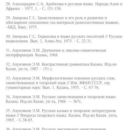
28. Альхазраджи С.А. Арабизмы в русском языке. Народы Азии и
Африки. - 1977, 1. - С. 151-158.
29. Амирова Г.С. Заимствование и его роль в развитии и
обогащении синонимии (на материале разносистемных языков).
-АКД, Баку, 1975.
30. Амирова Г.С. Тюркизмы в языке русских писателей // Русское
языкознание. Вып. 2. Алма-Ата, 1973. - С. 22-31.
31. Ахунзянов Э.М. Двуязычие и лексико-семантическая
интерференция. Казань, 1968.
32. Ахунзянов Э.М. Контрастивная грамматика Казань: Изд-во
Казан, ун-та, 1987. - 151 с.
33. Ахунзянов Э.М. Морфологическое освоение русских слов,
заимствованных в татарский язык // Изв. КФАН СССР, сер.
гуманитарных наук: Вып. 1. Казань, 1955. - С. 67-76.
34. Ахунзянов Э.М. Русские заимствования в татарском языке.
Казань: Изд-во Казан, ун-та, 1968. — 367с.
35. Ахунзянов Э.М. Русские кальки в татарском литературном
языке // Вопросы татарского языка. Казань: Изд-во Казан, унта,
1965. - С.38-65.
36. Ахунзянов Э.М. Русские лексические заимствования,