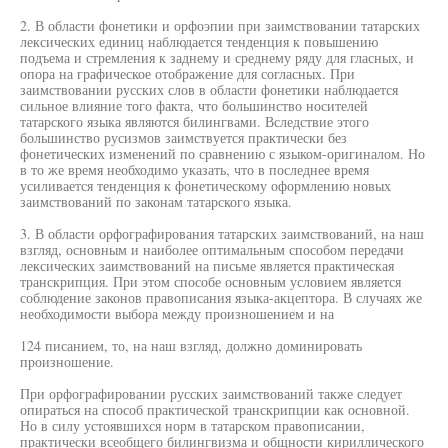
2. В области фонетики и орфоэпии при заимствовании татарских
лексических единиц наблюдается тенденция к повышению
подъема и стремления к заднему и среднему ряду для гласных, и
опора на графическое отображение для согласных. При
заимствовании русских слов в области фонетики наблюдается
сильное влияние того факта, что большинство носителей
татарского языка являются билингвами. Вследствие этого
большинство русизмов заимствуется практически без
фонетических изменений по сравнению с языком-оригиналом. Но
в то же время необходимо указать, что в последнее время
усиливается тенденция к фонетическому оформлению новых
заимствований по законам татарского языка.
3. В области орфографирования татарских заимствований, на наш
взгляд, основным и наиболее оптимальным способом передачи
лексических заимствований на письме является практическая
транскрипция. При этом способе основным условием является
соблюдение законов правописания языка-акцептора. В случаях же
необходимости выбора между произношением и на
124 писанием, то, на наш взгляд, должно доминировать
произношение.
При орфографировании русских заимствований также следует
опираться на способ практической транскрипции как основной.
Но в силу устоявшихся норм в татарском правописании,
практически всеобщего билингвизма и общности кириллического