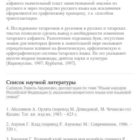
алфавита значительный пласт заимствованной лексики из
русского и через посредство русского языка как исключения
оформляются по графическому принципу, т.е. способом
трансплантации.
4. Исследование татаризмов и русизмов в русских и татарских
текстах позволило сделать вывод о необходимости изменения
татарского алфавита. Разночтение отдельных букв, отсутствие
знаков для некоторых фонем в значительной мере оказывают
отрицательное влияние на фонетическую, орфоэпическую и
орфографическую системы татарского языка. На это указывают
многие видные языковеды, деятели науки и культуры
[Квримуллин, 1997; Курбатов, 1997].
Список научной литературы
Сабиров, Равиль Акрамович, диссертация по теме "Языки народов
Российской Федерации (с указанием конкретного языка или языковой
семьи)"
1. Абсалямов А. Орлята (перевод М. Демидовой, М. Чечанско-го)
Казань: Тат. кн. изд-во, 1983. - 623 с.
2. Ахунов Г. Клад (перевод Р. Ахунова) М.: Современник, 1986. -
320 с.
3. Баширов Г. Родимый край зеленая моя колыбель (перевод Р.