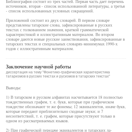
Библиография состоит из трех частей. Первая часть дает перечень
источников, вторая - список использованной литературы, а третья
- список использованных условных сокращений.
Приложений состоит из двух словарей. В первом словаре
представлены татарские слова, зафиксированные в русских
текстах с толкованием значения, краткой грамматической
характеристикой и иллюстративным материалом. Во втором
словаре даются новые русские заимствования, зафиксированные в
татарских текстах и специальных словарях-минимумах 1990-х
годов с иллюстративным материалом.
Заключение научной работы
диссертация на тему "Фонетико-графическая характеристика
татаризмов в русских текстах и русизмов в татарских текстах"
Выводы:
1) В татарском и русском алфавитах насчитывается 18 полностью
тождественных графем, т. е. букв, которые при графическом
тождестве обозначают те же фонемы; 12 эквивалентов, иначе букв,
которые передают приблизительно сходные звуки; и 7
несоответствий, т. е. графем, которые присутствуют только в
одном из рассматриваемых языков.
2) При графической передаче эквивалентов и татарских ла-