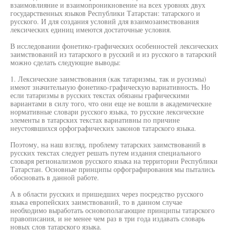
взаимовлияние и взаимопроникновение на всех уровнях двух
государственных языков Республики Татарстан: татарского и
русского. И для создания условий для взаимозаимствования
лексических единиц имеются достаточные условия.
В исследовании фонетико-графических особенностей лексических
заимствований из татарского в русский и из русского в татарский
можно сделать следующие выводы:
1. Лексические заимствования (как татаризмы, так и русизмы)
имеют значительную фонетико-графическую вариативность. Но
если татаризмы в русских текстах обязаны графическими
вариантами в силу того, что они еще не вошли в академические
нормативные словари русского языка, то русские лексические
элементы в татарских текстах вариативны по причине
неустоявшихся орфографических законов татарского языка.
Поэтому, на наш взгляд, проблему татарских заимствований в
русских текстах следует решать путем издания специального
словаря регионализмов русского языка на территории Республики
Татарстан. Основные принципы орфографирования мы пытались
обосновать в данной работе.
А в области русских и пришедших через посредство русского
языка европейских заимствований, то в данном случае
необходимо выработать основополагающие принципы татарского
правописания, и не менее чем раз в три года издавать словарь
новых слов татарского языка.