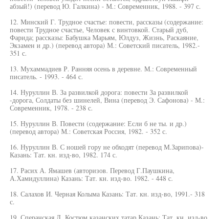
абзый!) (перевод Ю. Галкина) - М.: Современник, 1988. - 397 с.
12. Минский Г. Трудное счастье: повести, рассказы (содержание:
повести Трудное счастье, Человек с винтовкой. Старый дуб,
Фарида; рассказы: Бабушка Марьям, Юлдуз, Жизнь, Раскаяние,
Экзамен и др.) (перевод автора) М.: Советский писатель, 1982.-
351 с.
13. Мухаммадиев Р. Ранняя осень в деревне. М.: Современный
писатель. - 1993. - 464 с.
14. Нуруллин В. За развилкой дорога: повести За развилкой
-дорога, Солдаты без шинелей, Вина (перевод Э. Сафонова) - М.:
Современник, 1978. - 238 с.
15. Нуруллин В. Повести (содержание: Если б не ты. и др.)
(перевод автора) М.: Советская Россия, 1982. - 352 с.
16. Нуруллин В. С ношей гору не обходят (перевод М.Зарипова)-
Казань: Тат. кн. изд-во, 1982. 174 с.
17. Расих А. Ямашев (авторизов. Перевод Г.Паушкина,
А.Хамидуллина) Казань: Тат. кн. изд-во. 1982. - 448 с.
18. Салахов И. Черная Колыма Казань: Тат. кн. изд-во, 1991.- 318
с.
19. Сперанская Л. Костюм казанских татар Казань: Тат. кн. изд-во,