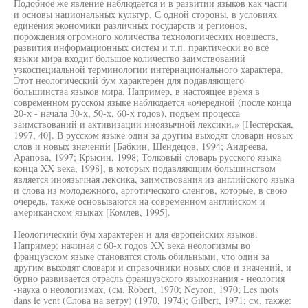
Подобное же явление наблюдается и в развитии языков как части
и основы национальных культур. С одной стороны, в условиях
единения экономики различных государств и регионов,
порождения огромного количества технологических новшеств,
развития информационных систем и т.п. практически во все
языки мира входит большое количество заимствований
узкоспециальной терминологии интернационального характера.
Этот неологический бум характерен для подавляющего
большинства языков мира. Например, в настоящее время в
современном русском языке наблюдается «очередной (после конца
20-х - начала 30-х, 50-х, 60-х годов), подъем процесса
заимствований и активизации иноязычной лексики.» [Нестерская,
1997, 40]. В русском языке один за другим выходят словари новых
слов и новых значений [Бабкин, Шендецов, 1994; Андреева,
Арапова, 1997; Крысин, 1998; Толковый словарь русского языка
конца XX века, 1998], в которых подавляющим большинством
является иноязычная лексика, заимствования из английского языка
и слова из молодежного, арготического сленгов, которые, в свою
очередь, также основываются на современном английском и
американском языках [Комлев, 1995].
Неологический бум характерен и для европейских языков.
Например: начиная с 60-х годов XX века неологизмы во
французском языке становятся столь обильными, что один за
другим выходят словари и справочники новых слов и значений, и
бурно развивается отрасль французского языкознания - неология
-наука о неологизмах, (см. Robert, 1970; Neyron, 1970; Les mots
dans le vent (Слова на ветру) (1970, 1974); Gilbert, 1971; см. также: