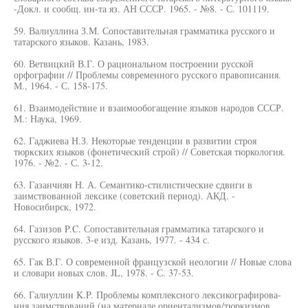
-Докл. и сообщ. ин-та яз. АН СССР. 1965. - №8. - С. 101119.
59. Валиуллина З.М. Сопоставительная грамматика русского и
татарского языков. Казань, 1983.
60. Ветвицкий В.Г. О рациональном построении русской
орфографии // Проблемы современного русского правописания.
М., 1964. - С. 158-175.
61. Взаимодействие и взаимообогащение языков народов СССР.
М.: Наука, 1969.
62. Гаджиева Н.З. Некоторые тенденции в развитии строя
тюркских языков (фонетический строй) // Советская тюркология.
1976. - №2. - С. 3-12.
63. Газанчиян Н. А. Семантико-стилистические сдвиги в
заимствованной лексике (советский период). АКД. -
Новосибирск, 1972.
64. Газизов P.C. Сопоставительная грамматика татарского и
русского языков. 3-е изд. Казань, 1977. - 434 с.
65. Гак В.Г. О современной французской неологии // Новые слова
и словари новых слов. JL, 1978. - С. 37-53.
66. Галиуллин K.P. Проблемы комплексного лексикографирова-
ния заимствований (на материале ориентализмов/тюркизмов