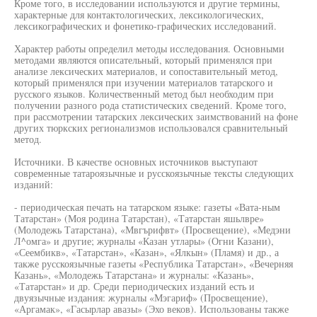
Кроме того, в исследовании используются и другие термины,
характерные для контактологических, лексикологических,
лексикографических и фонетико-графических исследований.
Характер работы определил методы исследования. Основными
методами являются описательный, который применялся при
анализе лексических материалов, и сопоставительный метод,
который применялся при изучении материалов татарского и
русского языков. Количественный метод был необходим при
получении разного рода статистических сведений. Кроме того,
при рассмотрении татарских лексических заимствований на фоне
других тюркских регионализмов использовался сравнительный
метод.
Источники. В качестве основных источников выступают
современные татароязычные и русскоязычные тексты следующих
изданий:
- периодическая печать на татарском языке: газеты «Вата-ным
Татарстан» (Моя родина Татарстан), «Татарстан яшьлвре»
(Молодежь Татарстана), «Мвгърифвт» (Просвещение), «Медэни
Л^омга» и другие; журналы «Казан утлары» (Огни Казани),
«Сеембикв», «Татарстан», «Казан», «Ялкын» (Пламя) и др., а
также русскоязычные газеты «Республика Татарстан», «Вечерняя
Казань», «Молодежь Татарстана» и журналы: «Казань»,
«Татарстан» и др. Среди периодических изданий есть и
двуязычные издания: журналы «Мэгариф» (Просвещение),
«Аргамак», «Гасырлар авазы» (Эхо веков). Использованы также