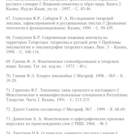
русского словаря) // Языковая семантика и образ мира. Книга 2.
Казань: Изд-во Казан, ун-та. - 1997. - С. 45-46.
67. Галиуллин K.P., Сабиров Р. А. Исследование татарской
лексики, зафиксированной в русскоязычных текстах // Двуязычие:
типология и функционирование. Казань, 1990. - С. 99-105.
68. Галиуллин K.P. Современные языковые контакты на
территории Татарстана: татаризмы в русской речи // Проблемы
лексикологии и лексикографии татарского языка. Вып. 3. - Казань,
1998. - С. 108-114.
69. Ганиев Ф. А. Фонетическое словообразование в татарском
языке. Казань: Тат. кн. изд-во. - 1973. - 40 с.
70. Ганиев Ф.Э. Хэзерге лексикабыз // Мэгариф. 1998. - №5. - Б.
19-20.
71. Гарипова Ф.Г. Топонимы: связь прошлого и настоящего //
Межэтнические и межконфессиональные отношения в Республике
Татарстан. Часть 2. Казань, 1991. - С. 213-215.
72. Дэулэт Советы сессиясендэ // Мвгариф. №7. - 1999. - Б. 68-69.
73. Дементьев А. А. Фонетические и орфографические признаки
нерусских по происхождению слов // РЯШ. 1968. - № 3.
74. Дмитриев Н.К. О тюркских элементах русского словаря //