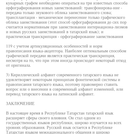
кунарных графем необходимо опираться на три известных способа
орфографирования новых заимствований: трансфонирова-ние -
передача только звукового облика заимствованного слова;
трансплантация - механическое перенесение только графического
облика заимствования (этот способ орфографирования до сих пор
считается нормативным при заимствовании интернациона-лизмов
и новых русских заимствований в татарский язык); и
практическая транскрипция - орфографирование заимствования
119 с учетом артикуляционных особенностей и норм
правописания языка-акцептора. Наиболее оптимальным способом
графической передачи является практическая транскрипция,
несмотря на то, что при этом иногда происходит некоторый отход
от оригинала.
3) Кириллический алфавит современного татарского языка не
удовлетворяет некоторым принципам фонетической системы и
правописания татарского языка, поэтому правомерно ставить
вопрос или о внесении в современный алфавит изменений, или
перевод татарского языка на латинский алфавит.
ЗАКЛЮЧЕНИЕ
В настоящее время в Республике Татарстан татарский язык
расширяет сферы своего влияния. Он стал одним из
государственных языков республики, широко изучается на всех
уровнях образования. Русский язык остается в Республике
Татарстан языком межнационального общения и широко