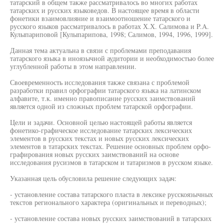
татарский в общем также рассматривалось во многих работах
татарских и русских языковедов. В настоящее время в области
фонетики взаимовлияние и взаимоотношение татарского и
русского языков рассматривалось в работах Х.Х. Салимова и P.A.
Кулыпариповой [Кулыпарипова, 1998; Салимов, 1994, 1996, 1999].
Данная тема актуальна в связи с проблемами преподавания
татарского языка в иноязычной аудитории и необходимостью более
углубленной работы в этом направлении.
Своевременность исследования также связана с проблемой
разработки правил орфографии татарского языка на латинском
алфавите, т.к. именно правописание русских заимствований
является одной из сложных проблем татарской орфографии.
Цели и задачи. Основной целью настоящей работы является
фонетико-графическое исследование татарских лексических
элементов в русских текстах и новых русских лексических
элементов в татарских текстах. Решение основных проблем орфо-
графирования новых русских заимствований на основе
исследования русизмов в татарском и татаризмов в русском языке.
Указанная цель обусловила решение следующих задач:
- установление состава татарского пласта в лексике русскоязычных
текстов регионального характера (оригинальных и переводных);
- установление состава новых русских заимствований в татарских