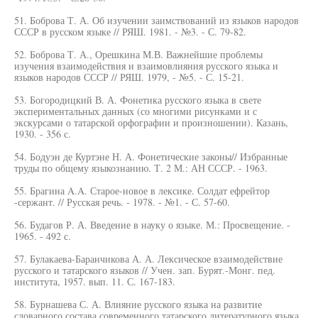
51. Боброва Т. А. Об изучении заимствований из языков народов
СССР в русском языке // РЯШ. 1981. - №3. - С. 79-82.
52. Боброва Т. А., Орешкина М.В. Важнейшие проблемы
изучения взаимодействия и взаимовлияния русского языка и
языков народов СССР // РЯШ. 1979, - №5. - С. 15-21.
53. Богородицкий В. А. Фонетика русского языка в свете
экспериментальных данных (со многими рисунками и с
экскурсами о татарской орфографии и произношении). Казань,
1930. - 356 с.
54. Бодуэн де Куртэне Н. А. Фонетические законы// Избранные
труды по общему языкознанию. Т. 2 М.: АН СССР. - 1963.
55. Брагина A.A. Старое-новое в лексике. Солдат ефрейтор
-сержант. // Русская речь. - 1978. - №1. - С. 57-60.
56. Будагов Р. А. Введение в науку о языке. М.: Просвещение. -
1965. - 492 с.
57. Булакаева-Баранчикова А. А. Лексическое взаимодействие
русского и татарского языков // Учен. зап. Бурят.-Монг. пед.
института, 1957. вып. 11. С. 167-183.
58. Бурнашева С. А. Влияние русского языка на развитие
словарного состава современного татарского литературного языка.