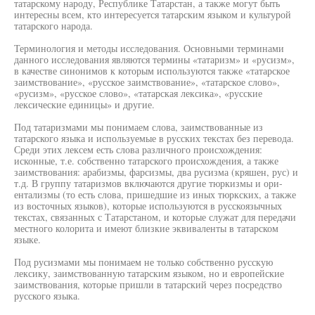
татарскому народу, Республике Татарстан, а также могут быть
интересны всем, кто интересуется татарским языком и культурой
татарского народа.
Терминология и методы исследования. Основными терминами
данного исследования являются термины «татаризм» и «русизм»,
в качестве синонимов к которым используются также «татарское
заимствование», «русское заимствование», «татарское слово»,
«русизм», «русское слово», «татарская лексика», «русские
лексические единицы» и другие.
Под татаризмами мы понимаем слова, заимствованные из
татарского языка и используемые в русских текстах без перевода.
Среди этих лексем есть слова различного происхождения:
исконные, т.е. собственно татарского происхождения, а также
заимствования: арабизмы, фарсизмы, два русизма (кряшен, рус) и
т.д. В группу татаризмов включаются другие тюркизмы и ори-
ентализмы (то есть слова, пришедшие из иных тюркских, а также
из восточных языков), которые используются в русскоязычных
текстах, связанных с Татарстаном, и которые служат для передачи
местного колорита и имеют близкие эквиваленты в татарском
языке.
Под русизмами мы понимаем не только собственно русскую
лексику, заимствованную татарским языком, но и европейские
заимствования, которые пришли в татарский через посредство
русского языка.