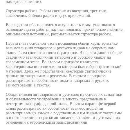
находится в печати).
Структура работы. Работа состоит из введения, трех глав,
заключения, библиографии и двух приложений.
Во введении обосновывается актуальность темы, указываются
основные задачи работы, научная новизна, практическое значение,
описываются источники, рассматривается структура работы.
Первая глава основной части посвящена общей характеристике
взаимовлияния татарского и русского языков на современном
этапе. Глава состоит из пяти параграфов. В первом даются общие
сведения о взаимовлиянии татарского и русского языков на
современном этапе. Во втором параграфе излагается
характеристика источников, по которым был собран фактический
материал. Здесь же представлены некоторые статистические
данные по татаризмам и русизмам. В третьем параграфе
рассматриваются особенности подачи татарских и русских
заимствований в текстах.
Общая типология татаризмов и русизмов на основе их семантики
и обязательности употребления в текстах представлена в
четвертом параграфе данной главы. В пятом параграфе первой
главы рассматриваются особенности взаимоотношений
рассматриваемых языков с родственными им языками: татаризмы
в их отношении с тюркскими заимствованиями, и русизмы в их
отношении с европейскими заимствованиями.