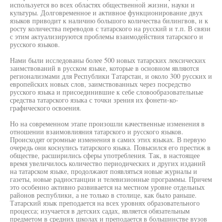
используется во всех областях общественной жизни, науки и
культуры. Долговременное и активное функционирование двух
языков приводит к наличию большого количества билингвов, и к
росту количества переводов с татарского на русский и т.п. В связи
с этим актуализируются проблемы взаимодействия татарского и
русского языков.
Нами были исследованы более 500 новых татарских лексических
заимствований в русском языке, которые в основном являются
регионализмами для Республики Татарстан, и около 300 русских и
европейских новых слов, заимствованных через посредство
русского языка и присоединившие к себе словообразовательные
средства татарского языка с точки зрения их фонети-ко-
графического освоения.
Но на современном этапе произошли качественные изменения в
отношении взаимовлияния татарского и русского языков.
Происходят огромные изменения в самих этих языках. В первую
очередь они коснулись татарского языка. Повысился его престиж в
обществе, расширились сферы употребления. Так, в настоящее
время увеличилось количество периодических и других изданий
на татарском языке, продолжают появляться новые журналы и
газеты, новые радиостанции и телевизионные программы. Причем
это особенно активно развивается на местном уровне отдельных
районов республики, а не только в столице, как было раньше.
Татарский язык преподается на всех уровнях образовательного
процесса; изучается в детских садах, является обязательным
предметом в средних школах и преподается в большинстве вузов