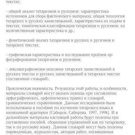
текстах;
- общий анализ татаризмов и русизмов: характеристика
источников для сбора фактического материала; общая типология
татарских и русских заимствований; характеристика их подачи в
текстах; тематическая классификация татаризмов и русизмов; их
количественная характеристика и др.;
- фонетический анализ татаризмов в русских и русизмов в
татарских текстах;
- графическая характеристика и исследование проблем ор-
фографирования татаризмов и русизмов;
- лексикографическое описание татарских заимствований в
русских текстах и русских заимствований в татарских текстах
(составление словарей).
Практическая значимость. Результаты этой работы, в особенности,
материалы словарей могут оказать помощь при составлении
орфографических, орфоэпических правил и словарей,
грамматических справочников. Данные исследования были
использованы в пособиях по изучению татарского языка в
иноязычной аудитории [Сабиров, Сабирова, 1997, 1998]. И в
дальнейшем материалы настоящей работы будут полезны при
составлении пособий, сборников упражнений как по татарскому,
так и по русскому языку. Данные словарей могут быть полезны
переводчикам, журналистам, авторам работ, посвященных