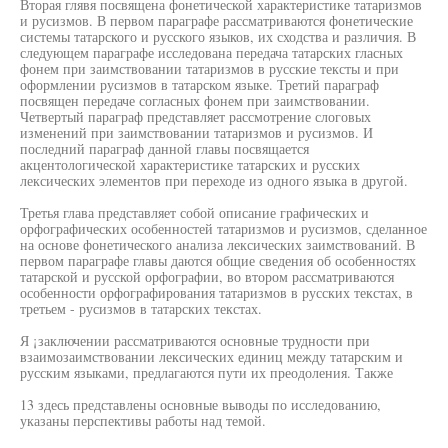
Вторая глявя посвящена фонетической характеристике татаризмов
и русизмов. В первом параграфе рассматриваются фонетические
системы татарского и русского языков, их сходства и различия. В
следующем параграфе исследована передача татарских гласных
фонем при заимствовании татаризмов в русские тексты и при
оформлении русизмов в татарском языке. Третий параграф
посвящен передаче согласных фонем при заимствовании.
Четвертый параграф представляет рассмотрение слоговых
изменений при заимствовании татаризмов и русизмов. И
последний параграф данной главы посвящается
акцентологической характеристике татарских и русских
лексических элементов при переходе из одного языка в другой.
Третья глава представляет собой описание графических и
орфографических особенностей татаризмов и русизмов, сделанное
на основе фонетического анализа лексических заимствований. В
первом параграфе главы даются общие сведения об особенностях
татарской и русской орфографии, во втором рассматриваются
особенности орфографирования татаризмов в русских текстах, в
третьем - русизмов в татарских текстах.
Я ¡заключении рассматриваются основные трудности при
взаимозаимствовании лексических единиц между татарским и
русским языками, предлагаются пути их преодоления. Также
13 здесь представлены основные выводы по исследованию,
указаны перспективы работы над темой.