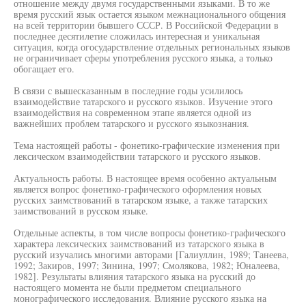
отношение между двумя государственными языками. В то же
время русский язык остается языком межнационального общения
на всей территории бывшего СССР. В Российской Федерации в
последнее десятилетие сложилась интересная и уникальная
ситуация, когда огосударствление отдельных региональных языков
не ограничивает сферы употребления русского языка, а только
обогащает его.
В связи с вышесказанным в последние годы усилилось
взаимодействие татарского и русского языков. Изучение этого
взаимодействия на современном этапе является одной из
важнейших проблем татарского и русского языкознания.
Тема настоящей работы - фонетико-графические изменения при
лексическом взаимодействии татарского и русского языков.
Актуальность работы. В настоящее время особенно актуальным
является вопрос фонетико-графического оформления новых
русских заимствований в татарском языке, а также татарских
заимствований в русском языке.
Отдельные аспекты, в том числе вопросы фонетико-графического
характера лексических заимствований из татарского языка в
русский изучались многими авторами [Галиуллин, 1989; Танеева,
1992; Закиров, 1997; Зинина, 1997; Смолякова, 1982; Юналеева,
1982]. Результаты влияния татарского языка на русский до
настоящего момента не были предметом специального
монографического исследования. Влияние русского языка на