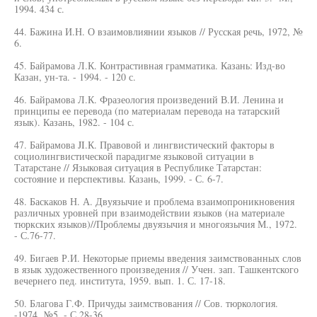
1994. 434 с.
44. Бажина И.Н. О взаимовлиянии языков // Русская речь, 1972, №
6.
45. Байрамова Л.К. Контрастивная грамматика. Казань: Изд-во
Казан, ун-та. - 1994. - 120 с.
46. Байрамова Л.К. Фразеология произведений В.И. Ленина и
принципы ее перевода (по материалам перевода на татарский
язык). Казань, 1982. - 104 с.
47. Байрамова JI.К. Правовой и лингвистический факторы в
социолингвистической парадигме языковой ситуации в
Татарстане // Языковая ситуация в Республике Татарстан:
состояние и перспективы. Казань, 1999. - С. 6-7.
48. Баскаков Н. А. Двуязычие и проблема взаимопроникновения
различных уровней при взаимодействии языков (на материале
тюркских языков)//Проблемы двуязычия и многоязычия М., 1972.
- С.76-77.
49. Бигаев Р.И. Некоторые приемы введения заимствованных слов
в язык художественного произведения // Учен. зап. Ташкентского
вечернего пед. института, 1959. вып. 1. С. 17-18.
50. Благова Г.Ф. Причуды заимствования // Сов. тюркология.
-1974. №5. - С.28-36.