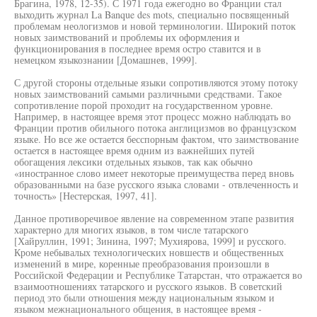
Брагина, 1978, 12-35). С 1971 года ежегодно во Франции стал
выходить журнал La Banque des mots, специально посвященный
проблемам неологизмов и новой терминологии. Широкий поток
новых заимствований и проблемы их оформления и
функционирования в последнее время остро ставится и в
немецком языкознании [Домашнев, 1999].
С другой стороны отдельные языки сопротивляются этому потоку
новых заимствований самыми различными средствами. Такое
сопротивление порой проходит на государственном уровне.
Например, в настоящее время этот процесс можно наблюдать во
Франции против обильного потока англицизмов во французском
языке. Но все же остается бесспорным фактом, что заимствование
остается в настоящее время одним из важнейших путей
обогащения лексики отдельных языков, так как обычно
«иностранное слово имеет некоторые преимущества перед вновь
образованными на базе русского языка словами - отвлеченность и
точность» [Нестерская, 1997, 41].
Данное противоречивое явление на современном этапе развития
характерно для многих языков, в том числе татарского
[Хайруллин, 1991; Зинина, 1997; Мухиярова, 1999] и русского.
Кроме небывалых технологических новшеств и общественных
изменений в мире, коренные преобразования произошли в
Российской Федерации и Республике Татарстан, что отражается во
взаимоотношениях татарского и русского языков. В советский
период это были отношения между национальным языком и
языком межнационального общения, в настоящее время -