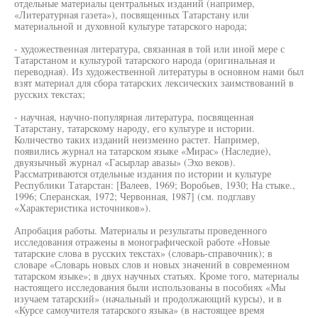
отдельные материалы центральных изданий (например,
«Литературная газета»), посвященных Татарстану или
материальной и духовной культуре татарского народа;
- художественная литература, связанная в той или иной мере с
Татарстаном и культурой татарского народа (оригинальная и
переводная). Из художественной литературы в основном нами был
взят материал для сбора татарских лексических заимствований в
русских текстах;
- научная, научно-популярная литература, посвященная
Татарстану, татарскому народу, его культуре и истории.
Количество таких изданий неизменно растет. Например,
появились журнал на татарском языке «Мирас» (Наследие),
двуязычный журнал «Гасырлар авазы» (Эхо веков).
Рассматриваются отдельные издания по истории и культуре
Республики Татарстан: [Валеев, 1969; Воробьев, 1930; На стыке.,
1996; Сперанская, 1972; Червонная, 1987] (см. подглаву
«Характеристика источников»).
Апробация работы. Материалы и результаты проведенного
исследования отражены в монографической работе «Новые
татарские слова в русских текстах» (словарь-справочник); в
словаре «Словарь новых слов и новых значений в современном
татарском языке»; в двух научных статьях. Кроме того, материалы
настоящего исследования были использованы в пособиях «Мы
изучаем татарский» (начальный и продолжающий курсы), и в
«Курсе самоучителя татарского языка» (в настоящее время