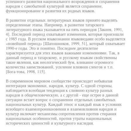
успешного развития национального возрождения и сохранения
народов с самобытной культурой является сохранение,
функционирование и развития их родных языков.
В развитии отдельных литературных языков принято выделять
определенные этапы. Например, в развитии татарского
литературного языка указывается на пять периодов [Закиев, 1991,
4]. Последний период охватывает изменения, которые произошли
с 1985 года. В русском языкознании языковедами особо выделяется
«новейший период» [Шапошников, 1999, 51], который охватывает
1990-е годы. Это и понятно. Последнее десятилетие
характеризуется для этих языков важными изменениями. Так, в
данный период и татарскому, и русскому языкам свойственны
такие явления, как неологический бум, вливание огромного
количества заимствований, усиление влияния сленгов и т.п.
[Бога-това, 1998, 115].
В современном мировом сообществе происходит небывалая
интеграция экономики, народов, культур. С одной стороны,
наблюдается всеобщая тенденция к слиянию культур разных
народов в общечеловеческую, а с другой - еще острее в данной
ситуации встает вопрос о сохранении отдельных самобытных
национальных культур. Каждый этнос и каждый язык в условиях
всеобщего взаимопроникновения и взаимовлияния народов и
культур включает механизмы сопротивления против стирания
национальных особенностей, против утраты национальных
исторических ценностей и культурного наследия.