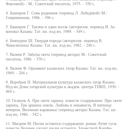
Фаизовой) - М.: Советский писатель, 1975. - 350 с.
4. Баширов Г. Семь родников (перевод Л. Лебедевой) М.:
Современник, 1986. - 396 с.
5. Баширов Г. Тысяча и один мэзэк (авторизов. перевод И. За-
конова) Казань: Тат. кн. изд-во, 1989. - 349 с.
6. Бикчурин Ш. Твердая порода (авторизов. перевод В.
Чивилихина) Казань: Тат. кн. изд-во, 1982. - 240 с.
7. Валеев Р. Заботы света (перевод автора) М.: Советский
писатель, 1986. - 370 с.
8. Валеев Ф. Орнамент казанских татар Казань: Тат. кн. изд-во,
1969. - 204 с.
9. Воробьев Н. Материальная культура казанских татар Казань:
Изд-во Дома татарской культуры и академ. центра ТНКП, 1930. -
464 с.
10. Гилязов А. При свете зарниц: повести (содержание: При свете
зарниц, Три аршина земли, Любовь и ненависть, В пятницу
вечером, Весенние караваны) (перевод автора) Казань: Тат. кн.
изд-во, 1986. - 542 с.
11. Магдеев М. Песни остаются (содержание: роман Летят гуси,
повести Человек уходит песни остаются, Здравствуй Кашфи-