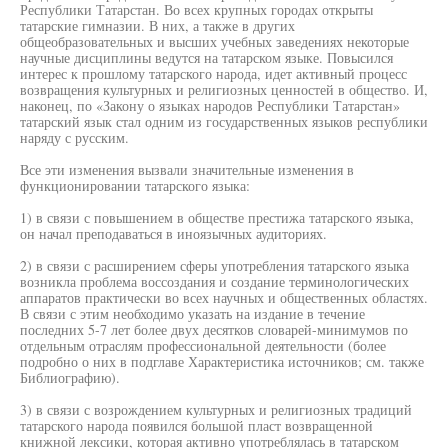
Республики Татарстан. Во всех крупных городах открыты
татарские гимназии. В них, а также в других
общеобразовательных и высших учебных заведениях некоторые
научные дисциплины ведутся на татарском языке. Повысился
интерес к прошлому татарского народа, идет активный процесс
возвращения культурных и религиозных ценностей в общество. И,
наконец, по «Закону о языках народов Республики Татарстан»
татарский язык стал одним из государственных языков республики
наряду с русским.
Все эти изменения вызвали значительные изменения в
функционировании татарского языка:
1) в связи с повышением в обществе престижа татарского языка,
он начал преподаваться в иноязычных аудиториях.
2) в связи с расширением сферы употребления татарского языка
возникла проблема воссоздания и создание терминологических
аппаратов практически во всех научных и общественных областях.
В связи с этим необходимо указать на издание в течение
последних 5-7 лет более двух десятков словарей-минимумов по
отдельным отраслям профессиональной деятельности (более
подробно о них в подглаве Характеристика источников; см. также
Библиографию).
3) в связи с возрождением культурных и религиозных традиций
татарского народа появился большой пласт возвращенной
книжной лексики, которая активно употреблялась в татарском