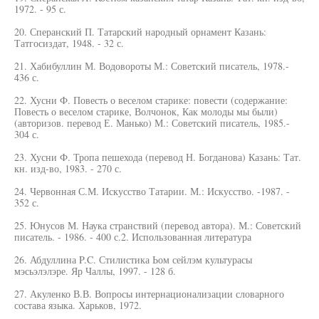
1972. - 95 с.
20. Сперанский П. Татарский народный орнамент Казань:
Татгосиздат, 1948. - 32 с.
21. Хабибуллин М. Водовороты М.: Советский писатель, 1978.-
436 с.
22. Хусни Ф. Повесть о веселом старике: повести (содержание:
Повесть о веселом старике, Волчонок, Как молоды мы были)
(авторизов. перевод Е. Манько) М.: Советский писатель, 1985.-
304 с.
23. Хусни Ф. Тропа пешехода (перевод Н. Богданова) Казань: Тат.
кн. изд-во, 1983. - 270 с.
24. Червонная С.М. Искусство Татарии. М.: Искусство. -1987. -
352 с.
25. Юнусов М. Наука странствий (перевод автора). М.: Советский
писатель. - 1986. - 400 с.2. Использованная литература
26. Абдуллина P.C. Стилистика Ьом сейлэм культурасы
мэсьэлэлэре. Яр Чаллы, 1997. - 128 б.
27. Акуленко В.В. Вопросы интернационализации словарного
состава языка. Харьков, 1972.