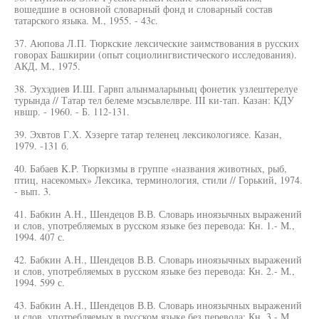
вошедшие в основной словарный фонд и словарный состав
татарского языка. М., 1955. - 43с.
37. Аюпова Л.П. Тюркские лексические заимствования в русских
говорах Башкирии (опыт социолингвистического исследования).
АКД, М., 1975.
38. Эухэдиев И.Ш. Гарвп алынмаларыныц фонетик узлештерелуе
турында // Татар тел белеме мэсьвлелвре. III ки-тап. Казан: КДУ
нвшр. - 1960. - Б. 112-131.
39. Эхвтов Г.Х. Хэзерге татар теленец лексикологиясе. Казан,
1979. -131 б.
40. Бабаев K.P. Тюркизмы в группе «названия животных, рыб,
птиц, насекомых» Лексика, терминология, стили // Горький, 1974.
- вып. 3.
41. Бабкин А.Н., Шендецов В.В. Словарь иноязычных выражений
и слов, употребляемых в русском языке без перевода: Кн. 1.- М.,
1994. 407 с.
42. Бабкин А.Н., Шендецов В.В. Словарь иноязычных выражений
и слов, употребляемых в русском языке без перевода: Кн. 2.- М.,
1994. 599 с.
43. Бабкин А.Н., Шендецов В.В. Словарь иноязычных выражений
и слов, употребляемых в русском языке без перевода: Кн. 3.- М.,