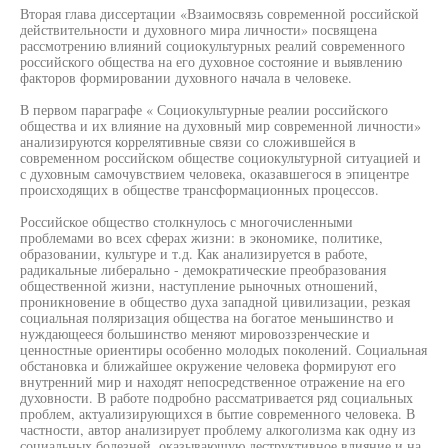
Вторая глава диссертации «Взаимосвязь современной российской
действительности и духовного мира личности» посвящена
рассмотрению влияний социокультурных реалий современного
российского общества на его духовное состояние и выявлению
факторов формировании духовного начала в человеке.
В первом параграфе « Социокультурные реалии российского
общества и их влияние на духовный мир современной личности»
анализируются коррелятивные связи со сложившейся в
современном российском обществе социокультурной ситуацией и
с духовным самочувствием человека, оказавшегося в эпицентре
происходящих в обществе трансформационных процессов.
Российское общество столкнулось с многочисленными
проблемами во всех сферах жизни: в экономике, политике,
образовании, культуре и т.д. Как анализируется в работе,
радикальные либерально - демократические преобразования
общественной жизни, наступление рыночных отношений,
проникновение в общество духа западной цивилизации, резкая
социальная поляризация общества на богатое меньшинство и
нуждающееся большинство меняют мировоззренческие и
ценностные ориентиры особенно молодых поколений. Социальная
обстановка и ближайшее окружение человека формируют его
внутренний мир и находят непосредственное отражение на его
духовности. В работе подробно рассматривается ряд социальных
проблем, актуализирующихся в бытие современного человека. В
частности, автор анализирует проблему алкоголизма как одну из
социальных болезней, оказывающую деструктивное влияние и на