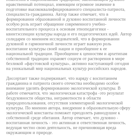
нравственный потенциал, имеющим огромное значение в
подготовке высококвалифицированного специалиста-патриота,
специалиста-гражданина. Автор также отмечает, что в
формировании образованной и духовно воспитанной личности
особую роль играет обращение современного учебно-
воспитательного процесса к основам этнопедагогики -
квинтэссенции культуры народа и его педагогических идей. Автор
солидарен со мнением исследователей, что в формировании
духовной и гармоничной личности играет важную роль
воспитание культуры своей нации и приобщение к ее
национальной традиции. Приобщение к ценностям и архетипам
собственной традиции охраняет социум от растворения в мире
безликой «фаустовской культуры», активно наступающей сегодня
на уникальный мир национальных культур российских народов.
Диссертант также подчеркивает, что наряду с воспитанием
гражданина и патриота своего отечества необходимо особое
внимание уделять формированию экологической культуры. В
работе отмечается, что экологическая катастрофа -это результат
бездуховности общества, неграмотности в области
природопользования, отсутствия элементарной экологической
культуры. По мнению автора, внедрение в образовательную сферу
экологической константы поможет преодолеть равнодушие к
собственной среде обитания. Автор отмечает, что духовно -
воспитанная личность - это активная и ответственная личность,
ведущая честно свою деятельность, не причиняющая вреда
окружающим и природе.