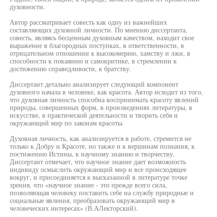
духовности.
Автор рассматривает совесть как одну из важнейших
составляющих духовной личности. По мнению диссертанта,
совесть, являясь бесценным духовным качеством, находит свое
выражение в благородных поступках, в ответственности, в
отрицательном отношении к высокомерию, хамству и лжи, в
способности к покаянию и самокритике, в стремлении к
достижению справедливости, к братству.
Диссертант детально анализирует следующий компонент
духовного начала в человеке, как красота. Автор исходит из того,
что духовная личность способна воспринимать красоту явлений
природы, совершенных форм, в произведениях литературы, в
искусстве, в практической деятельности и творить себя и
окружающий мир по законам красоты.
Духовная личность, как анализируется в работе, стремится не
только к Добру и Красоте, но также и к вершинам познания, к
постижению Истины, к научному знанию и творчеству.
Диссертант отмечает, что научное знание дает возможность
индивиду осмыслить окружающий мир и все происходящее
вокруг, и присоединяется к высказанной в литературе точке
зрения, что «научное знание - это прежде всего сила,
позволяющая человеку поставить себе на службу природные и
социальные явления, преобразовать окружающий мир в
человеческих интересах» (В.АЛекторский).