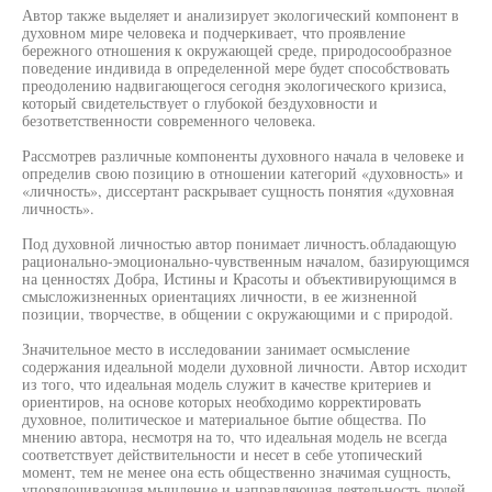
Автор также выделяет и анализирует экологический компонент в
духовном мире человека и подчеркивает, что проявление
бережного отношения к окружающей среде, природосообразное
поведение индивида в определенной мере будет способствовать
преодолению надвигающегося сегодня экологического кризиса,
который свидетельствует о глубокой бездуховности и
безответственности современного человека.
Рассмотрев различные компоненты духовного начала в человеке и
определив свою позицию в отношении категорий «духовность» и
«личность», диссертант раскрывает сущность понятия «духовная
личность».
Под духовной личностью автор понимает личностъ.обладающую
рационально-эмоционально-чувственным началом, базирующимся
на ценностях Добра, Истины и Красоты и объективирующимся в
смысложизненных ориентациях личности, в ее жизненной
позиции, творчестве, в общении с окружающими и с природой.
Значительное место в исследовании занимает осмысление
содержания идеальной модели духовной личности. Автор исходит
из того, что идеальная модель служит в качестве критериев и
ориентиров, на основе которых необходимо корректировать
духовное, политическое и материальное бытие общества. По
мнению автора, несмотря на то, что идеальная модель не всегда
соответствует действительности и несет в себе утопический
момент, тем не менее она есть общественно значимая сущность,
упорядочивающая мышление и направляющая деятельность людей