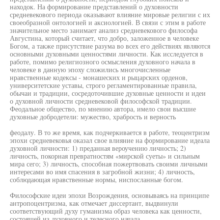
находок. На формирование представлений о духовности
средневекового периода оказывают влияние мировые религии с их
своеобразной онтологией и аксиологией. В связи с этим в работе
значительное место занимает анализ средневекового философа
Августина, который считает, что добро, заложенное в человеке
Богом, а также присутствие разума во всех его действиях являются
основными духовными ценностями личности. Как исследуется в
работе, помимо религиозного осмысления духовного начала в
человеке в данную эпоху сложились многочисленные
нравственные кодексы - монашеских и рыцарских орденов,
университетские уставы, строго регламентированные правила,
обычаи и традиции, сосредоточившие духовные ценности и идеи
о духовной личности средневековой философской традиции.
Феодальное общество, по мнению автора, имело свои высшие
духовные добродетели: мужество, храбрость и верность
феодалу. В то же время, как подчеркивается в работе, теоцентризм
эпохи средневековья оказал свое влияние на формирование идеала
духовной личности: 1) преданная вероучению личность; 2)
личность, покорная превратностям «мирской суеты» и сильным
мира сего; 3) личность, способная пожертвовать своими личными
интересами во имя спасения в загробной жизни; 4) личность,
соблюдающая нравственные нормы, ниспосланные богом.
Философские идеи эпохи Возрождения, основываясь на принципе
антропоцентризма, как отмечает диссертант, выдвинули
соответствующий духу гуманизма образ человека как ценности,
состоящей из духовного и телесного начала.