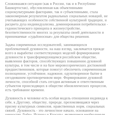
Сложившаяся ситуация (как в России, так и в Республике
Башкортостан), обусловленная как объективными
социокультурными факторами, так и субъективными, стала
закономерным результатом радикальных социальных новаций, не
учитывающих особенности собственной культурной традиции, и
расцвета духа индивидуализма, доминирования потребительски -
гедонистического принципа в жизнеустройстве,
безответственности многих за результаты своей деятельности и
принимаемые «судьбоносные» для общества решения.
Задача современных исследователей, занимающихся
проблематикой духовности, на наш взгляд, заключается прежде
всего в выработке соответствующих моделей формирования
духовности в трансформирующемся российском обществе,
выявлении факторов, способствующих повышению духовной
культуры, в том числе и на базе мировоззренческих достижений
предшественников, которые помогут обеспечить современникам
полноценное, устойчивое, надежное, одухотворенное бытие в
сегодняшнем противоречивом мире. Формирование духовной
личности, способной стать сегодня активным и ответственным
субъектом происходящих в обществе обновленческих процессов,
есть требование времени.
Духовность в человеке есть особая модель отношения индивида к
себе, к Другому, обществу, природе, преломляющаяся через
призму культурных символов, нравственных норм, социальных
связей. Духовность - это личностное начало, основанное на
ценностях Добра, Истины и Красоты, являющееся необходимым