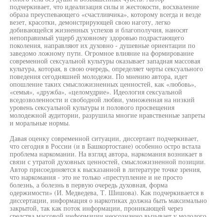
подчеркивает, что идеализация силы и жестокости, восхваление
образа преуспевающего «счастливчика», которому всегда и везде
везет, красотки, демонстрирующей свою наготу, легко
добивающейся жизненных успехов и благополучия, наносят
непоправимый ущерб духовному здоровью подрастающего
поколения, направляют их духовно - душевные ориентации по
заведомо ложному пути. Огромное влияние на формирование
современной сексуальной культуры оказывает западная массовая
культура, которая, в свою очередь, определяет черты сексуального
поведения сегодняшней молодежи. По мнению автора, идет
опошление таких смысложизненных ценностей, как «любовь»,
«семья», «дружба», «целомудрие». Идеология сексуальной
вседозволенности и свободной любви, умноженная на низкий
уровень сексуальной культуры и полового просвещения
молодежной аудитории, разрушила многие нравственные запреты
и моральные нормы.
Давая оценку современной ситуации, диссертант подчеркивает,
что сегодня в России (и в Башкортостане) особенно остро встала
проблема наркомании. На взгляд автора, наркомания возникает в
связи с утратой духовных ценностей, смысложизненной позиции.
Автор присоединяется к высказанной в литературе точке зрения,
что наркомания - это не только «преступление и не просто
болезнь, а болезнь в первую очередь духовная, форма
одержимости» (И. Медведева, Т. Шишова). Как подчеркивается в
диссертации, информация о наркотиках должна быть максимально
закрытой, так как поток информации, проникающей через
средства массовой информации неосознанно вызывает у молодого