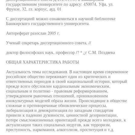
государственном университете по адресу: 450074, Уфа, ул.
Фрунзе, 32, гл. корпус, ауд. 01
С диссертацией можно ознакомиться в научной библиотеке
Башкирского государственного университета.
Автореферат разослан 2005 г.
Ученый секретарь диссертационного совета, //
доктор философских наук, профессор /? * ¿г С.М. Поздяева
ОБЩАЯ ХАРАКТЕРИСТИКА РАБОТЫ
Актуальность темы исследования. В настоящее время современное
российское общество переживает один из критических и
ответственных периодов в своей национальной истории, который
прежде всего обусловлен кардинальным экономическим,
социальным и политико - правовым реформированием,
утверждением рыночных отношений, проникновением
инокультурных моделей образа жизни. Происходящие в обществе
сложные и противоречивые обновленческие процессы,
либерализация и демократизация по западным стандартам
привели к падению духовности, ценностной дезориентации,
потере смысложизненных ориентаций прежде всего молодежи, к
актуализации таких социальных недугов, как терроризм,
преступность, наркомания, алкоголизм, проституция и т.д.