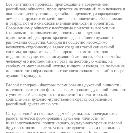
Все негативные процессы, происходящие в современном
российском обществе, проецируются на духовный мир человека и
оказывают деструктивное, дестабилизирующее, развращающее,
деморализирующее воздействие на его поведение, обесценивают
и разрушают его смысложизненные ценности и ориентиры.
Современному обществу необходимо приложить все усилия
(социально - экономические, политические, духовно —
нравственные) для предотвращения дальнейшего духовного
разложения общества. Сегодня на общество необходимо
возложить судьбоносную задачу создания такой социальной
системы, которая открыла бы широкие возможности для
подлинного существования духовной личности, обеспечила бы
человеку его неотъемлимые права на достойную жизнь, на
свободу от материальной нужды, нищеты и голода, на получение
полноценного образования и совершенствования знаний в сфере
духовной культуры.
Второй параграф «Факторы формирования духовной личности»
посвящен выявлению факторов формирования духовной личности
с учетом всей совокупности изменений в политической,
социальной и духовно -нравственной сферах современной
российской действительности.
Сегодня одной из главных задач общества, как подчеркивается в
работе, является формирование духовной личности, от
интеллектуального, политического, культурного уровня которой
будут во многом зависеть успех преодоления хаоса переходного
периода, самосохранение и развитие нации. По мнению