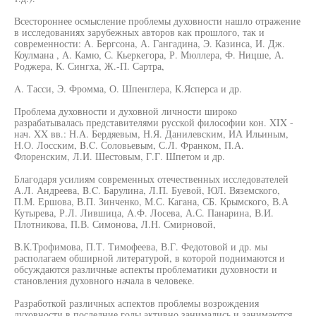
Всестороннее осмысление проблемы духовности нашло отражение
в исследованиях зарубежных авторов как прошлого, так и
современности: А. Бергсона, А. Гангадина, Э. Казинса, И. Дж.
Коулмана , А. Камю, С. Кьеркегора, Р. Мюллера, Ф. Ницше, А.
Роджера, К. Сингха, Ж.-П. Сартра,
A. Тасси, Э. Фромма, О. Шпенглера, К.Ясперса и др.
Проблема духовности и духовной личности широко
разрабатывалась представителями русской философии кон. XIX -
нач. XX вв.: Н.А. Бердяевым, Н.Я. Данилевским, ИА Ильиным,
Н.О. Лосским, B.C. Соловьевым, С.Л. Франком, П.А.
Флоренским, Л.И. Шестовым, Г.Г. Шпетом и др.
Благодаря усилиям современных отечественных исследователей
А.Л. Андреева, B.C. Барулина, Л.П. Буевой, ЮЛ. Вяземского,
П.М. Ершова, В.П. Зинченко, М.С. Кагана, СБ. Крымского, В.А
Кутырева, Р.Л. Лившица, А.Ф. Лосева, А.С. Панарина, В.И.
Плотникова, П.В. Симонова, Л.Н. Смирновой,
B.К.Трофимова, П.Т. Тимофеева, В.Г. Федотовой и др. мы
располагаем обширной литературой, в которой поднимаются и
обсуждаются различные аспекты проблематики духовности и
становления духовного начала в человеке.
Разработкой различных аспектов проблемы возрождения
духовности в последние годы активно занимались и занимаются