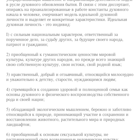
в русле духовного обновления бытия. В связи с этим диссертант,
опираясь на проанализированные в работе константы духовного
начала в человеке, очерчивает модель идеальной духовной
личности и выделяет ее конкретные характеристики. Идеальная
духовная личность - это индивид:
I) с сильным национальным характером, ответственный за
порученное дело, за судьбу других, за будущее своего народа,
патриот и гражданин;
2) приобщенный к гуманистическим ценностям мировой
культуры, культуре других народов, но прежде всего знающий
свою собственную культуру, свои истоки, свой родной язык;
3) нравственный, добрый и отзывчивый, относящийся милосердно
и уважительно к детству, старости, нуждающимся людям;
4) стремящийся к созданию здоровой и полноценной семьи как
основы духовного и физического воспроизводства собственного
рода и своей нации;
5) обладающий экологическим мышлением, бережно и заботливо
относящийся к природе, принимающий участие в сохранении и
восстановлении животного, растительного мира и природных
ландшафтов;
6) приобщенный к основам сексуальной культуры, не
растрачивающий свои возвышенные человеческие чувства;