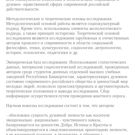
духовно -нравственной сферах современной российской
действительности.
Методологические и теоретические основы исследования.
Методологической основой работы является социокультурный
подход. Кроме того, использованы элементы аксиологического
подхода, а также принцип историзма. Теоретической основой
исследования являются исследования зарубежных и отечественных
авторов прошлого и современности в области социальной
философии, этики, культурологии, социологии, антропологии,
истории, психологии, педагогики и др.
Эмпирическая база исследования. Использование статистических
данных, материалов социологический исследований, проведенных
автором среди студентов дневных отделений высших учебных
заведений Республики Башкортостан, характеризующих духовное
состояние современного российского общества и ценностный мир
молодых людей, позволило проиллюстрировать и аргументировать
теоретические положения и выводы исследования. Сбор
информации осуществлялся путем проведения анкетного опроса.
Научная новизна исследования состоит в том, что автором:
- обоснована сущность духовной личности как носителя
эмоционально -рационально - чувственного начала,
базирующегося на ценностях Добра, Истины и Красоты и
объективирующегося в смысложизненных ориентациях личности,
в ее жизненной позиции, в творчестве, в общении с