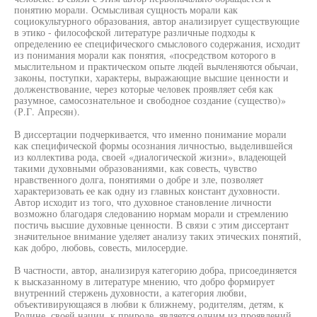
понятию морали. Осмысливая сущность морали как
социокультурного образования, автор анализирует существующие
в этико - философской литературе различные подходы к
определению ее специфического смыслового содержания, исходит
из понимания морали как понятия, «посредством которого в
мыслительном и практическом опыте людей вычленяются обычаи,
законы, поступки, характеры, выражающие высшие ценности и
долженствование, через которые человек проявляет себя как
разумное, самосознательное и свободное создание (существо)»
(Р.Г. Апресян).
В диссертации подчеркивается, что именно понимание морали
как специфической формы осознания личностью, выделившейся
из коллектива рода, своей «диалогической жизни», владеющей
такими духовными образованиями, как совесть, чувство
нравственного долга, понятиями о добре и зле, позволяет
характеризовать ее как одну из главных констант духовности.
Автор исходит из того, что духовное становление личности
возможно благодаря следованию нормам морали и стремлению
постичь высшие духовные ценности. В связи с этим диссертант
значительное внимание уделяет анализу таких этических понятий,
как добро, любовь, совесть, милосердие.
В частности, автор, анализируя категорию добра, присоединяется
к высказанному в литературе мнению, что добро формирует
внутренний стержень духовности, а категория любви,
объективирующаяся в любви к ближнему, родителям, детям, к
Родине, своей нации, к природе, является одним из проявлений