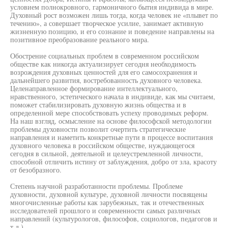
условием полнокровного, гармоничного бытия индивида в мире.
Духовный рост возможен лишь тогда, когда человек не «плывет по
течению», а совершает творческое усилие, занимает активную
жизненную позицию, и его сознание и поведение направлены на
позитивное преобразование реального мира.
Обострение социальных проблем в современном российском
обществе как никогда актуализирует сегодня необходимость
возрождения духовных ценностей для его самосохранения и
дальнейшего развития, востребованность духовного человека.
Целенаправленное формирование интеллектуального,
нравственного, эстетического начала в индивиде, как мы считаем,
поможет стабилизировать духовную жизнь общества и в
определенной мере способствовать успеху проводимых реформ.
На наш взгляд, осмысление на основе философской методологии
проблемы духовности позволит очертить стратегические
направления и наметить конкретные пути в процессе воспитания
духовного человека в российском обществе, нуждающегося
сегодня в сильной, деятельной и целеустремленной личности,
способной отличить истину от заблуждения, добро от зла, красоту
от безобразного.
Степень научной разработанности проблемы. Проблеме
духовности, духовной культуре, духовной личности посвящены
многочисленные работы как зарубежных, так и отечественных
исследователей прошлого и современности самых различных
направлений (культурологов, философов, социологов, педагогов и
т.д.).