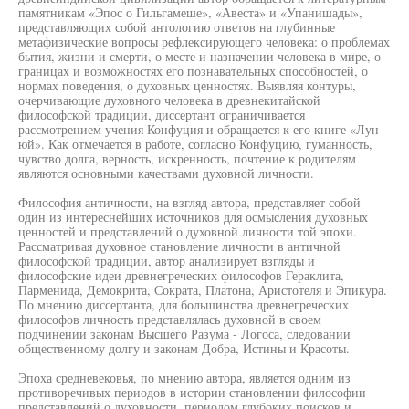
памятникам «Эпос о Гильгамеше», «Авеста» и «Упанишады»,
представляющих собой антологию ответов на глубинные
метафизические вопросы рефлексирующего человека: о проблемах
бытия, жизни и смерти, о месте и назначении человека в мире, о
границах и возможностях его познавательных способностей, о
нормах поведения, о духовных ценностях. Выявляя контуры,
очерчивающие духовного человека в древнекитайской
философской традиции, диссертант ограничивается
рассмотрением учения Конфуция и обращается к его книге «Лун
юй». Как отмечается в работе, согласно Конфуцию, гуманность,
чувство долга, верность, искренность, почтение к родителям
являются основными качествами духовной личности.
Философия античности, на взгляд автора, представляет собой
один из интереснейших источников для осмысления духовных
ценностей и представлений о духовной личности той эпохи.
Рассматривая духовное становление личности в античной
философской традиции, автор анализирует взгляды и
философские идеи древнегреческих философов Гераклита,
Парменида, Демокрита, Сократа, Платона, Аристотеля и Эпикура.
По мнению диссертанта, для большинства древнегреческих
философов личность представлялась духовной в своем
подчинении законам Высшего Разума - Логоса, следовании
общественному долгу и законам Добра, Истины и Красоты.
Эпоха средневековья, по мнению автора, является одним из
противоречивых периодов в истории становлении философии
представлений о духовности, периодом глубоких поисков и