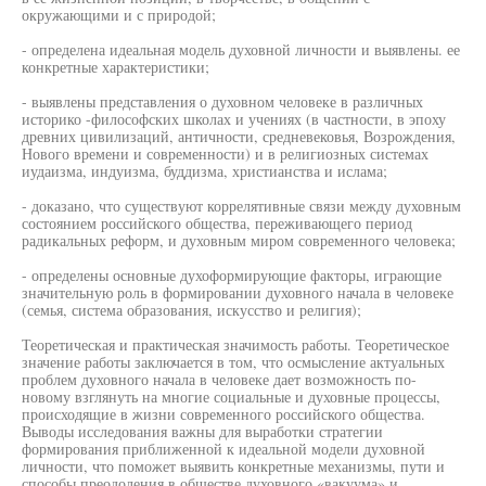
окружающими и с природой;
- определена идеальная модель духовной личности и выявлены. ее
конкретные характеристики;
- выявлены представления о духовном человеке в различных
историко -философских школах и учениях (в частности, в эпоху
древних цивилизаций, античности, средневековья, Возрождения,
Нового времени и современности) и в религиозных системах
иудаизма, индуизма, буддизма, христианства и ислама;
- доказано, что существуют коррелятивные связи между духовным
состоянием российского общества, переживающего период
радикальных реформ, и духовным миром современного человека;
- определены основные духоформирующие факторы, играющие
значительную роль в формировании духовного начала в человеке
(семья, система образования, искусство и религия);
Теоретическая и практическая значимость работы. Теоретическое
значение работы заключается в том, что осмысление актуальных
проблем духовного начала в человеке дает возможность по-
новому взглянуть на многие социальные и духовные процессы,
происходящие в жизни современного российского общества.
Выводы исследования важны для выработки стратегии
формирования приближенной к идеальной модели духовной
личности, что поможет выявить конкретные механизмы, пути и
способы преодоления в обществе духовного «вакуума» и