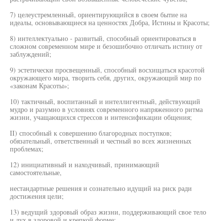
7) целеустремленный, ориентирующийся в своем бытие на
идеалы, основывающиеся на ценностях Добра, Истины и Красоты;
8) интеллектуально - развитый, способный ориентироваться в
сложном современном мире и безошибочно отличать истину от
заблуждений;
9) эстетически просвещенный, способный восхищаться красотой
окружающего мира, творить себя, других, окружающий мир по
«законам Красоты»;
10) тактичный, воспитанный и интеллигентный, действующий
мудро и разумно в условиях современного напряженного ритма
жизни, учащающихся стрессов и интенсификации общения;
II) способный к совершению благородных поступков;
обязательный, ответственный и честный во всех жизненных
проблемах;
12) инициативный и находчивый, принимающий
самостоятельные,
нестандартные решения и сознательно идущий на риск ради
достижения цели;
13) ведущий здоровый образ жизни, поддерживающий свое тело
и дух в здоровой и крепкой форме;