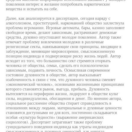
поколения интерес и желание попробовать наркотические
вещества и испытать на себе.
Далее, как анализируется в диссертации, сегодня наряду с
алкоголизмом, проституцией, наркоманией общество захлестнула
проблема игромании. Игровые автоматы, бары, казино заполняют
свободное время, делают зависимым, растрачивают денежные
средства, духовно опустошают молодое поколение. Автор также
отмечает проблему вовлечения молодежи в различные
религиозные секты, навязывающие свои принципы, вводящие в
заблуждение, меняющие мировоззрение, смысложизненную
позицию индивида и подвергающие риску жизнь людей. Автор
исходит из того, что большинство сект стремятся оторвать
человека от общества, семьи, сделать его психологически
зависимым, подавить личность. Осмысливая современное
состояние духовности в обществе, автор высказывает
озабоченность в связи с тем, что духовного человека сменяет
«экономический человек», основными жизненными принципами
которого становятся рынок, выгода, прибыль. Духовность
вытесняется на периферию жизни, лидируют в обществе культ
силы, индивидуализма, обогащения и денег. По мнению автора,
социальное расслоение общества стирает справедливость в
отношениях между людьми, материальные и духовные ценности
становятся доступными не для всех, постепенно складывается
особая «культура бедности» (выражение американских
социологов). Диссертант затрагивает также проблему
суицидального поведения индивида как утраты индивидом
смысложизненных и духовных ценностей, как никогда