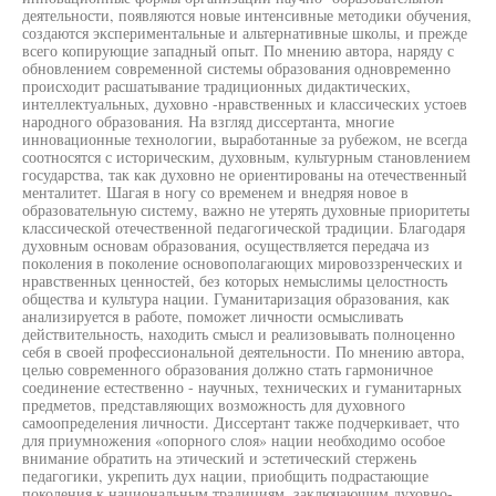
деятельности, появляются новые интенсивные методики обучения,
создаются экспериментальные и альтернативные школы, и прежде
всего копирующие западный опыт. По мнению автора, наряду с
обновлением современной системы образования одновременно
происходит расшатывание традиционных дидактических,
интеллектуальных, духовно -нравственных и классических устоев
народного образования. На взгляд диссертанта, многие
инновационные технологии, выработанные за рубежом, не всегда
соотносятся с историческим, духовным, культурным становлением
государства, так как духовно не ориентированы на отечественный
менталитет. Шагая в ногу со временем и внедряя новое в
образовательную систему, важно не утерять духовные приоритеты
классической отечественной педагогической традиции. Благодаря
духовным основам образования, осуществляется передача из
поколения в поколение основополагающих мировоззренческих и
нравственных ценностей, без которых немыслимы целостность
общества и культура нации. Гуманитаризация образования, как
анализируется в работе, поможет личности осмысливать
действительность, находить смысл и реализовывать полноценно
себя в своей профессиональной деятельности. По мнению автора,
целью современного образования должно стать гармоничное
соединение естественно - научных, технических и гуманитарных
предметов, представляющих возможность для духовного
самоопределения личности. Диссертант также подчеркивает, что
для приумножения «опорного слоя» нации необходимо особое
внимание обратить на этический и эстетический стержень
педагогики, укрепить дух нации, приобщить подрастающие
поколения к национальным традициям, заключающим духовно-