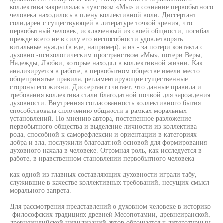
коллектива закреплялась чувством «Мы» и сознание первобытного
человека находилось в плену коллективной воли. Диссертант
солидарен с существующей в литературе точкой зрения, что
первобытный человек, исключенный из своей общности, погибал
прежде всего не в силу его неспособности удовлетворять
витальные нужды (в еде, например), а из - за потери контакта с
духовно -психологическим пространством «Мы», потери Веры,
Надежды, Любви, которые находил в коллективной жизни. Как
анализируется в работе, в первобытном обществе имели место
общепринятые правила, регламентирующие существенные
стороны его жизни. Диссертант считает, что данные правила и
требования коллектива стали благодатной почвой для зарождения
духовности. Внутренняя согласованность коллективного бытия
способствовала сплочению общности в рамках моральных
установлений. По мнению автора, постепенное разложение
первобытного общества и выделение личности из коллектива
рода, способной к саморефлексии и ориентации в категориях
добра и зла, послужили благодатной основой для формирования
духовного начала в человеке. Огромная роль, как исследуется в
работе, в нравственном становлении первобытного человека
как одной из главных составляющих духовности играли табу,
служившие в качестве коллективных требований, несущих смысл
морального запрета.
Для рассмотрения представлений о духовном человеке в историко
-философских традициях древней Месопотамии, древнеиранской,
древнеиндийской цивилизаций автор обращается к литературным