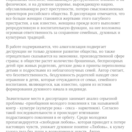
физическое, и на духовное здоровье, вырождающую нацию,
обуславливающую рост преступности, потерю смысложизненных
ориентиров российского общества. В диссертации отмечается, что
все больше женщин становятся жертвами этого пагубного
пристрастия, а как известно, женщина прежде всего выполняет
репродуктивную и воспитательную функции, на нее возложена
огромная ответственность за сохранение семейных, духовных и
культурных традиций.
В работе подчеркивается, что алкоголизация подвергает
деструкции не только духовное развитие общества, но также
отрицательно сказывается на экономике, производственной сфере
страны; в обществе растет количество брошенных, беспризорных
детей при живых родителях, детские дома и приюты переполнены
детьми и подростками из неблагополучных семей. Автор считает,
что безответственность, бездуховность родителей находят свое
отражение в детях, которые отчуждаются от семьи, семейного
воспитания, являющегося, как известно, одним из истоков
формирования духовного начала в индивиде.
Значительное место в диссертации занимает анализ серьезной
проблемы -приобщения молодого поколения к так называемой
контр - культуре (культуре рока - секса - наркотиков). Согласно
такой последовательности и происходит втягивание
подрастающего поколения в ее орбиту. Среди молодежи
пропагандируется «свободная любовь», которая приводит к потере
настоящих чувств, унижает духовное понятие «Любовь», к культу
голого тела без души и возвышенных чувств. Автор