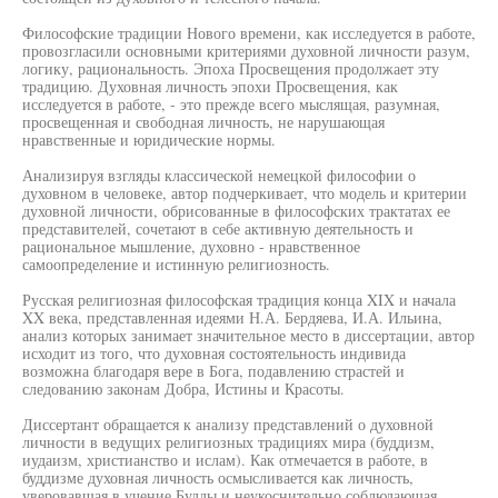
Философские традиции Нового времени, как исследуется в работе,
провозгласили основными критериями духовной личности разум,
логику, рациональность. Эпоха Просвещения продолжает эту
традицию. Духовная личность эпохи Просвещения, как
исследуется в работе, - это прежде всего мыслящая, разумная,
просвещенная и свободная личность, не нарушающая
нравственные и юридические нормы.
Анализируя взгляды классической немецкой философии о
духовном в человеке, автор подчеркивает, что модель и критерии
духовной личности, обрисованные в философских трактатах ее
представителей, сочетают в себе активную деятельность и
рациональное мышление, духовно - нравственное
самоопределение и истинную религиозность.
Русская религиозная философская традиция конца XIX и начала
XX века, представленная идеями Н.А. Бердяева, И.А. Ильина,
анализ которых занимает значительное место в диссертации, автор
исходит из того, что духовная состоятельность индивида
возможна благодаря вере в Бога, подавлению страстей и
следованию законам Добра, Истины и Красоты.
Диссертант обращается к анализу представлений о духовной
личности в ведущих религиозных традициях мира (буддизм,
иудаизм, христианство и ислам). Как отмечается в работе, в
буддизме духовная личность осмысливается как личность,
уверовавшая в учение Будды и неукоснительно соблюдающая