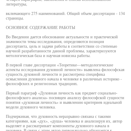
литературы,
включающего 275 наименований. Общий объем диссертации - 134
страницы.
ОСНОВНОЕ СОДЕРЖАНИЕ РАБОТЫ
Во Введении дается обоснование актуальности и практической
значимости темы исследования, определяются позиция
диссертанта, цель и задачи работы в соответствии со степенью
научной разработанности данной проблемы, характеризуются
метологическая база и научная новизна работы.
В первой главе диссертации «Теоретике—методологические
аспекты исследования духовной личности» выявлена философская
сущность духовной личности и рассмотрена специфика
осмысления духовного начала в человеке в различных историко -
философских и религиозных традициях.
Первый параграф «Духовная личность как предмет социально-
философского анализа» посвящен анализу философской сущности
понятия «духовная личность» и выявлению критериев идеальной
модели духовного человека.
Подчеркивая, что духовность неразрывно связана с такими
категориями, как «дух», «душа» человека и анализируя их, автор
выделяет и рассматривает компоненты духовного начала в
человеке. В связи с этим автор первоначально обращается к