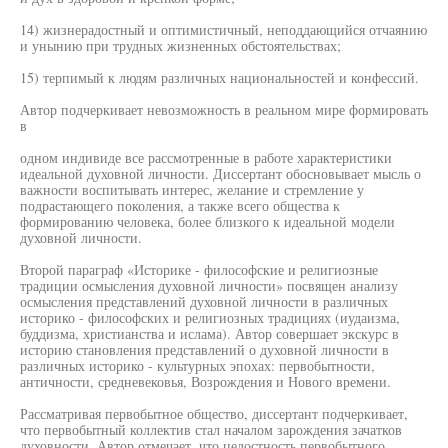
14) жизнерадостный и оптимистичный, неподдающийся отчаянию
и унынию при трудных жизненных обстоятельствах;
15) терпимый к людям различных национальностей и конфессий.
Автор подчеркивает невозможность в реальном мире формировать
в
одном индивиде все рассмотренные в работе характеристики
идеальной духовной личности. Диссертант обосновывает мысль о
важности воспитывать интерес, желание и стремление у
подрастающего поколения, а также всего общества к
формированию человека, более близкого к идеальной модели
духовной личности.
Второй параграф «Историке - философские и религиозные
традиции осмысления духовной личности» посвящен анализу
осмысления представлений духовной личности в различных
историко - философских и религиозных традициях (иудаизма,
буддизма, христианства и ислама). Автор совершает экскурс в
историю становления представлений о духовной личности в
различных историко - культурных эпохах: первобытности,
античности, средневековья, Возрождения и Нового времени.
Рассматривая первобытное общество, диссертант подчеркивает,
что первобытный коллектив стал началом зарождения зачатков
духовности. Автор отмечает, что целостность первобытного