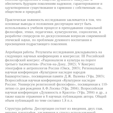
обеспечить будущим поколениям надежное, гарантированное и
одухотворенное существование в гармонии с собственным «я»,
обществом и природой.
Практическая значимость исследования заключается в том, что
основные выводы и положения диссертации могут быть
использованы в учебном процессе в преподавании социальной
философии, этики, педагогики, культурологии, социологии, в
разработке спецкурсов по дискуссионным вопросам современной
этической науки, по проблемам духовного воспитания и
просвещения подрастающего поколения.
Апробация работы. Результаты исследования докладывались на
следующих научных конференциях и конгрессах: III Российский
философский конгресс «Рационализм и культура на пороге
третьего тысячелетия» (Ростов-на-Дону, 2002); V Конгресс
этнографов и антропологов России (Омск, 2003); Региональная
научная конференция «Культурное наследие народов
Башкортостана», посвященная памяти Д.Ж. Валеева (Уфа, 2003);
Всероссийская научная конференция «Культурное наследие
России: Универсум религиозной философии», посвященная к 110-
летию со дня рождения А.Ф.Лосева (Уфа, 2004); Всероссийская
научная конференция «Духовность и Красота» (Уфа, 2004) и др., а
также нашли отражение в 8 научных публикациях автора. Общий
объем публикаций по теме составил 1,8 п.л.
Структура работы. Диссертация состоит из введения, двух глав,
четырех параграфов, заключения и списка использованной