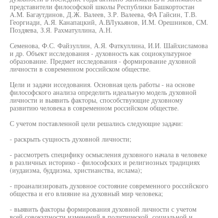
представители философской школы Республики Башкортостан
A.M. Багаутдинов, Д.Ж. Валеев, З.Р. Валеева, ФА Гайсин, Т.В.
Георгиади, А.Я. Канапацкий, А.ВЛукьянов, И.М. Орешников, СМ.
Поздяева, З.Я. Рахматуллина, А.Н.
Семенова, Ф.С. Файзуллин, А.Я. Фаткуллина, И.И. Шайхисламова
и др. Объект исследования - духовность как социокультурное
образование. Предмет исследования - формирование духовной
личности в современном российском обществе.
Цели и задачи исседования. Основная цель работы - на основе
философского анализа определить идеальную модель духовной
личности и выявить факторы, способствующие духовному
развитию человека в современном российском обществе.
С учетом поставленной цели решались следующие задачи:
- раскрыть сущность духовной личности;
- рассмотреть специфику осмысления духовного начала в человеке
в различных историко - философских и религиозных традициях
(иудаизма, буддизма, христианства, ислама);
- проанализировать духовное состояние современного российского
общества и его влияние на духовный мир человека;
- выявить факторы формирования духовной личности с учетом
всей совокупности изменений в политической, социальной и