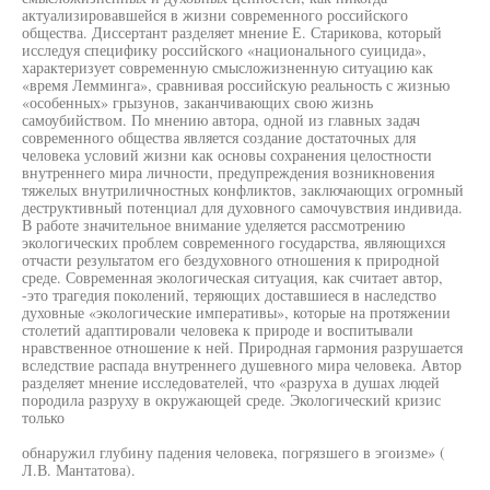
актуализировавшейся в жизни современного российского
общества. Диссертант разделяет мнение Е. Старикова, который
исследуя специфику российского «национального суицида»,
характеризует современную смысложизненную ситуацию как
«время Лемминга», сравнивая российскую реальность с жизнью
«особенных» грызунов, заканчивающих свою жизнь
самоубийством. По мнению автора, одной из главных задач
современного общества является создание достаточных для
человека условий жизни как основы сохранения целостности
внутреннего мира личности, предупреждения возникновения
тяжелых внутриличностных конфликтов, заключающих огромный
деструктивный потенциал для духовного самочувствия индивида.
В работе значительное внимание уделяется рассмотрению
экологических проблем современного государства, являющихся
отчасти результатом его бездуховного отношения к природной
среде. Современная экологическая ситуация, как считает автор,
-это трагедия поколений, теряющих доставшиеся в наследство
духовные «экологические императивы», которые на протяжении
столетий адаптировали человека к природе и воспитывали
нравственное отношение к ней. Природная гармония разрушается
вследствие распада внутреннего душевного мира человека. Автор
разделяет мнение исследователей, что «разруха в душах людей
породила разруху в окружающей среде. Экологический кризис
только
обнаружил глубину падения человека, погрязшего в эгоизме» (
Л.В. Мантатова).