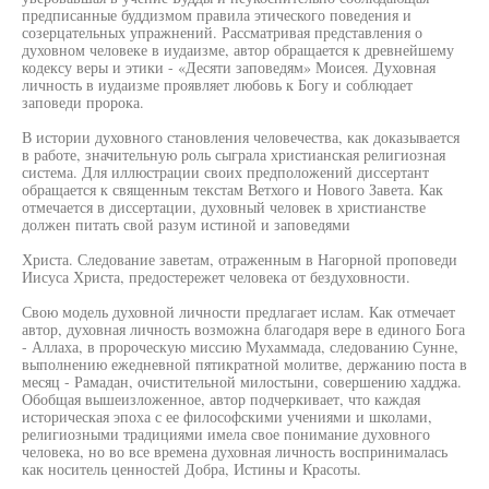
предписанные буддизмом правила этического поведения и
созерцательных упражнений. Рассматривая представления о
духовном человеке в иудаизме, автор обращается к древнейшему
кодексу веры и этики - «Десяти заповедям» Моисея. Духовная
личность в иудаизме проявляет любовь к Богу и соблюдает
заповеди пророка.
В истории духовного становления человечества, как доказывается
в работе, значительную роль сыграла христианская религиозная
система. Для иллюстрации своих предположений диссертант
обращается к священным текстам Ветхого и Нового Завета. Как
отмечается в диссертации, духовный человек в христианстве
должен питать свой разум истиной и заповедями
Христа. Следование заветам, отраженным в Нагорной проповеди
Иисуса Христа, предостережет человека от бездуховности.
Свою модель духовной личности предлагает ислам. Как отмечает
автор, духовная личность возможна благодаря вере в единого Бога
- Аллаха, в пророческую миссию Мухаммада, следованию Сунне,
выполнению ежедневной пятикратной молитве, держанию поста в
месяц - Рамадан, очистительной милостыни, совершению хадджа.
Обобщая вышеизложенное, автор подчеркивает, что каждая
историческая эпоха с ее философскими учениями и школами,
религиозными традициями имела свое понимание духовного
человека, но во все времена духовная личность воспринималась
как носитель ценностей Добра, Истины и Красоты.