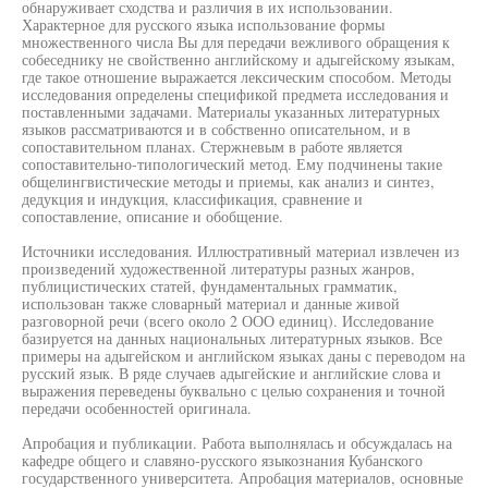
обнаруживает сходства и различия в их использовании.
Характерное для русского языка использование формы
множественного числа Вы для передачи вежливого обращения к
собеседнику не свойственно английскому и адыгейскому языкам,
где такое отношение выражается лексическим способом. Методы
исследования определены спецификой предмета исследования и
поставленными задачами. Материалы указанных литературных
языков рассматриваются и в собственно описательном, и в
сопоставительном планах. Стержневым в работе является
сопоставительно-типологический метод. Ему подчинены такие
общелингвистические методы и приемы, как анализ и синтез,
дедукция и индукция, классификация, сравнение и
сопоставление, описание и обобщение.
Источники исследования. Иллюстративный материал извлечен из
произведений художественной литературы разных жанров,
публицистических статей, фундаментальных грамматик,
использован также словарный материал и данные живой
разговорной речи (всего около 2 ООО единиц). Исследование
базируется на данных национальных литературных языков. Все
примеры на адыгейском и английском языках даны с переводом на
русский язык. В ряде случаев адыгейские и английские слова и
выражения переведены буквально с целью сохранения и точной
передачи особенностей оригинала.
Апробация и публикации. Работа выполнялась и обсуждалась на
кафедре общего и славяно-русского языкознания Кубанского
государственного университета. Апробация материалов, основные