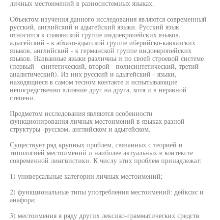
личных местоимений в разносистемных языках.
Объектом изучения данного исследования являются современный
русский, английский и адыгейский языки. Русский язык
относится к славянской группе индоевропейских языков,
адыгейский - к абхазо-адыгской группе иберийско-кавказских
языков, английский - к германской группе индоевропейских
языков. Названные языки различны и по своей строевой системе
(первый - синтетический, второй - полисинтетический, третий -
аналитический). Из них русский и адыгейский - языки,
находящиеся в самом тесном контакте и испытывающие
непосредственно влияние друг на друга, хотя и в неравной
степени.
Предметом исследования являются особенности
функционирования личных местоимений в языках разной
структуры -русском, английском и адыгейском.
Существует ряд крупных проблем, связанных с теорией и
типологией местоимений и наиболее актуальных в контексте
современной лингвистики. К числу этих проблем принадлежат:
1) универсальные категории личных местоимений;
2) функциональные типы употребления местоимений: дейксис и
анафора;
3) местоимения в ряду других лексико-грамматических средств