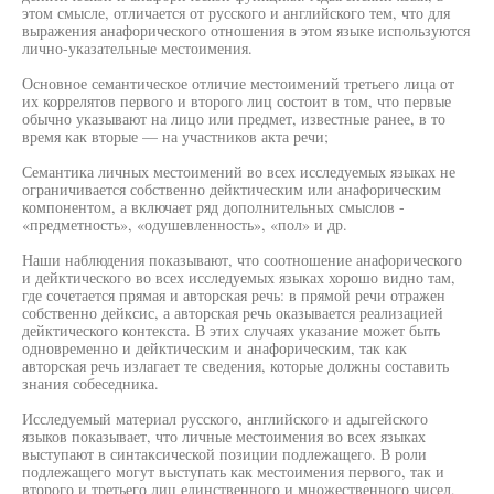
этом смысле, отличается от русского и английского тем, что для
выражения анафорического отношения в этом языке используются
лично-указательные местоимения.
Основное семантическое отличие местоимений третьего лица от
их коррелятов первого и второго лиц состоит в том, что первые
обычно указывают на лицо или предмет, известные ранее, в то
время как вторые — на участников акта речи;
Семантика личных местоимений во всех исследуемых языках не
ограничивается собственно дейктическим или анафорическим
компонентом, а включает ряд дополнительных смыслов -
«предметность», «одушевленность», «пол» и др.
Наши наблюдения показывают, что соотношение анафорического
и дейктического во всех исследуемых языках хорошо видно там,
где сочетается прямая и авторская речь: в прямой речи отражен
собственно дейксис, а авторская речь оказывается реализацией
дейктического контекста. В этих случаях указание может быть
одновременно и дейктическим и анафорическим, так как
авторская речь излагает те сведения, которые должны составить
знания собеседника.
Исследуемый материал русского, английского и адыгейского
языков показывает, что личные местоимения во всех языках
выступают в синтаксической позиции подлежащего. В роли
подлежащего могут выступать как местоимения первого, так и
второго и третьего лиц единственного и множественного чисел,