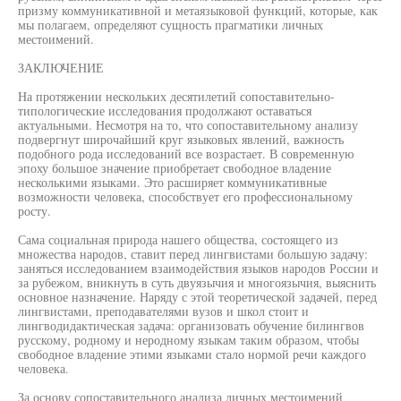
призму коммуникативной и метаязыковой функций, которые, как
мы полагаем, определяют сущность прагматики личных
местоимений.
ЗАКЛЮЧЕНИЕ
На протяжении нескольких десятилетий сопоставительно-
типологические исследования продолжают оставаться
актуальными. Несмотря на то, что сопоставительному анализу
подвергнут широчайший круг языковых явлений, важность
подобного рода исследований все возрастает. В современную
эпоху большое значение приобретает свободное владение
несколькими языками. Это расширяет коммуникативные
возможности человека, способствует его профессиональному
росту.
Сама социальная природа нашего общества, состоящего из
множества народов, ставит перед лингвистами большую задачу:
заняться исследованием взаимодействия языков народов России и
за рубежом, вникнуть в суть двуязычия и многоязычия, выяснить
основное назначение. Наряду с этой теоретической задачей, перед
лингвистами, преподавателями вузов и школ стоит и
лингводидактическая задача: организовать обучение билингвов
русскому, родному и неродному языкам таким образом, чтобы
свободное владение этими языками стало нормой речи каждого
человека.
За основу сопоставительного анализа личных местоимений