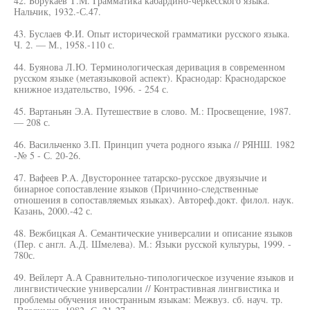
42. Борукаев Т.М. Грамматика кабардино-черкесского языка.
Нальчик, 1932.-С.47.
43. Буслаев Ф.И. Опыт исторической грамматики русского языка.
Ч. 2. — М., 1958.-110 с.
44. Буянова Л.Ю. Терминологическая деривация в современном
русском языке (метаязыковой аспект). Краснодар: Краснодарское
книжное издательство, 1996. - 254 с.
45. Вартаньян Э.А. Путешествие в слово. М.: Просвещение, 1987.
— 208 с.
46. Васильченко З.П. Принцип учета родного языка // РЯНШ. 1982
-№ 5 - С. 20-26.
47. Вафеев P.A. Двустороннее татарско-русское двуязычие и
бинарное сопоставление языков (Причинно-следственные
отношения в сопоставляемых языках). Автореф.докт. филол. наук.
Казань, 2000.-42 с.
48. Вежбицкая А. Семантические универсалии и описание языков
(Пер. с англ. А.Д. Шмелева). М.: Языки русской культуры, 1999. -
780с.
49. Вейлерт А.А Сравнительно-типологическое изучение языков и
лингвистические универсалии // Контрастивная лингвистика и
проблемы обучения иностранным языкам: Межвуз. сб. науч. тр.