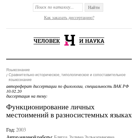
Найти
Как заказать диссертацию?
Языкознание
Сравнительно-историческое, типологическое и сопоставительное
языкознание
автореферат диссертации по филологии, специальность ВАК РФ
10.02.20
диссертация на тему:
Функционирование личных
местоимений в разносистемных языках
Год:
2003
Автор научной работы:
Блягоз, Зулима Зулькариновна