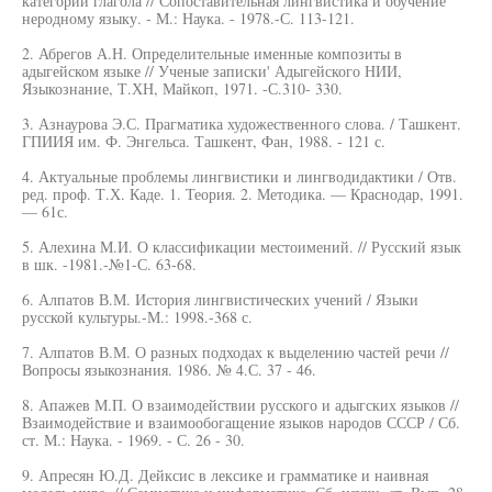
категорий глагола // Сопоставительная лингвистика и обучение
неродному языку. - М.: Наука. - 1978.-С. 113-121.
2. Абрегов А.Н. Определительные именные композиты в
адыгейском языке // Ученые записки' Адыгейского НИИ,
Языкознание, Т.ХН, Майкоп, 1971. -С.310- 330.
3. Азнаурова Э.С. Прагматика художественного слова. / Ташкент.
ГПИИЯ им. Ф. Энгельса. Ташкент, Фан, 1988. - 121 с.
4. Актуальные проблемы лингвистики и лингводидактики / Отв.
ред. проф. Т.Х. Каде. 1. Теория. 2. Методика. — Краснодар, 1991.
— 61с.
5. Алехина М.И. О классификации местоимений. // Русский язык
в шк. -1981.-№1-С. 63-68.
6. Алпатов В.М. История лингвистических учений / Языки
русской культуры.-М.: 1998.-368 с.
7. Алпатов В.М. О разных подходах к выделению частей речи //
Вопросы языкознания. 1986. № 4.С. 37 - 46.
8. Апажев М.П. О взаимодействии русского и адыгских языков //
Взаимодействие и взаимообогащение языков народов СССР / Сб.
ст. М.: Наука. - 1969. - С. 26 - 30.
9. Апресян Ю.Д. Дейксис в лексике и грамматике и наивная