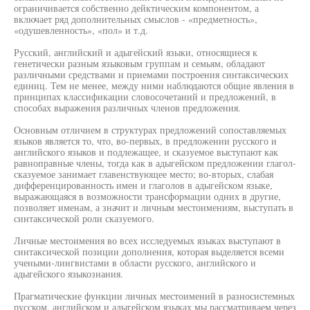
ограничивается собственно дейктическим компонентом, а
включает ряд дополнительных смыслов - «предметность»,
«одушевленность», «пол» и т.д.
Русский, английский и адыгейский языки, относящиеся к
генетически разным языковым группам и семьям, обладают
различными средствами и приемами построения синтаксических
единиц. Тем не менее, между ними наблюдаются общие явления в
принципах классификации словосочетаний и предложений, в
способах выражения различных членов предложения.
Основным отличием в структурах предложений сопоставляемых
языков является то, что, во-первых, в предложении русского и
английского языков и подлежащее, и сказуемое выступают как
равноправные члены, тогда как в адыгейском предложении глагол-
сказуемое занимает главенствующее место; во-вторых, слабая
дифференцированность имен и глаголов в адыгейском языке,
выражающаяся в возможности трансформации одних в другие,
позволяет именам, а значит и личным местоимениям, выступать в
синтаксической роли сказуемого.
Личные местоимения во всех исследуемых языках выступают в
синтаксической позиции дополнения, которая выделяется всеми
учеными-лингвистами в области русского, английского и
адыгейского языкознания.
Прагматические функции личных местоимений в разносистемных
русском, английском и адыгейском языках мы рассматриваем через