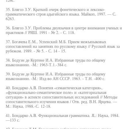
126с.
35. Блягоз З.У. Краткий очерк фонетического и лексико-
грамматического строя адыгейского языка. Майкоп, 1997. — С.
6263.
36. Блягоз З.У. Проблемы двуязычия в центре внимания ученых и
практиков // РЯШ. 1991 - № 2. - С. 118.
37. Богачева Е.М., Успенский М.Б. Прием межъязыковых
сопоставлений на занятиях по русскому языку // Русский язык за
рубежом. 1989. - № 5. - С. 14 - 15.
38. Бодуэн де Куртене И.А. Избранные труды по общему
языкознанию. -М.: 1963-Т.1.-384 с.
39. Бодуэн де Куртене И.А. Избранные труды по общему
языкознанию. -М.: Изд-во АН СССР. 1963. - Т.Н. -400 с.
40. Бондарко A.B. Понятия «семантическая категория»,
«функционально-семантическое поле» и «категориальная
ситуация» в аспекте сопоставительных исследований // Методы
сопоставительного изучения языков / Отв. ред. В.Н. Ярцева. —
М.: Наука, 1988.-С. 12-18.
41. Бондарко A.B. Функциональная грамматика. JL: Наука, 1984.
—133 с.