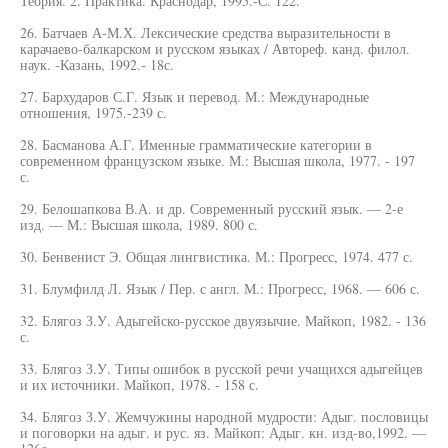
Теория. 2. Практика. Краснодар, 1995.-С. 122.
26. Батчаев А-М.Х. Лексические средства выразительности в
карачаево-балкарском и русском языках / Автореф. канд. филол.
наук. -Казань, 1992.- 18с.
27. Бархударов С.Г. Язык и перевод. М.: Международные
отношения, 1975.-239 с.
28. Басманова А.Г. Именные грамматические категории в
современном французском языке. М.: Высшая школа, 1977. - 197
с.
29. Белошапкова В.А. и др. Современный русский язык. — 2-е
изд. — М.: Высшая школа, 1989. 800 с.
30. Бенвенист Э. Общая лингвистика. М.: Прогресс, 1974. 477 с.
31. Блумфилд Л. Язык / Пер. с англ. М.: Прогресс, 1968. — 606 с.
32. Блягоз З.У. Адыгейско-русское двуязычие. Майкоп, 1982. - 136
с.
33. Блягоз З.У. Типы ошибок в русской речи учащихся адыгейцев
и их источники. Майкоп, 1978. - 158 с.
34. Блягоз З.У. Жемчужины народной мудрости: Адыг. пословицы
и поговорки на адыг. и рус. яз. Майкоп: Адыг. кн. изд-во,1992. —