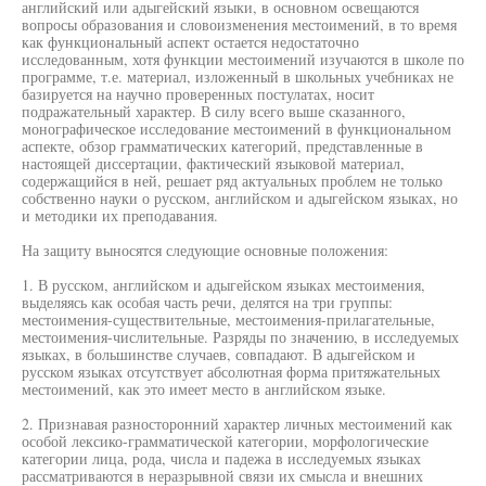
английский или адыгейский языки, в основном освещаются
вопросы образования и словоизменения местоимений, в то время
как функциональный аспект остается недостаточно
исследованным, хотя функции местоимений изучаются в школе по
программе, т.е. материал, изложенный в школьных учебниках не
базируется на научно проверенных постулатах, носит
подражательный характер. В силу всего выше сказанного,
монографическое исследование местоимений в функциональном
аспекте, обзор грамматических категорий, представленные в
настоящей диссертации, фактический языковой материал,
содержащийся в ней, решает ряд актуальных проблем не только
собственно науки о русском, английском и адыгейском языках, но
и методики их преподавания.
На защиту выносятся следующие основные положения:
1. В русском, английском и адыгейском языках местоимения,
выделяясь как особая часть речи, делятся на три группы:
местоимения-существительные, местоимения-прилагательные,
местоимения-числительные. Разряды по значению, в исследуемых
языках, в большинстве случаев, совпадают. В адыгейском и
русском языках отсутствует абсолютная форма притяжательных
местоимений, как это имеет место в английском языке.
2. Признавая разносторонний характер личных местоимений как
особой лексико-грамматической категории, морфологические
категории лица, рода, числа и падежа в исследуемых языках
рассматриваются в неразрывной связи их смысла и внешних