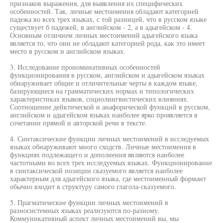
признаков выражения, для выявления их специфических
особенностей. Так, личные местоимения обладают категорией
падежа во всех трех языках, с той разницей, что в русском языке
существует б падежей, в английском - 2, а в адыгейском - 4.
Основным отличием личных местоимений адыгейского языка
является то, что они не обладают категорией рода, как это имеет
место в русском и английском языках.
3. Исследование прономинативных особенностей
функционирования в русском, английском и адыгейском языках
обнаруживает общие и отличительные черты в каждом языке,
базирующиеся на грамматических нормах и типологических
характеристиках языков, социолингвистических влияниях.
Соотношение дейктической и анафорической функций в русском,
английском и адыгейском языках наиболее ярко проявляется в
сочетании прямой и авторской речи в тексте.
4. Синтаксические функции личных местоимений в исследуемых
языках обнаруживают много сходств. Личные местоимения в
функциях подлежащего и дополнения являются наиболее
частотными во всех трех исследуемых языках. Функционирование
в синтаксической позиции сказуемого является наиболее
характерным для адыгейского языка, где местоименный формант
обычно входит в структуру самого глагола-сказуемого.
5. Прагматические функции личных местоимений в
разносистемных языках реализуются по-разному.
Коммуникативный аспект личных местоимений вы, мы