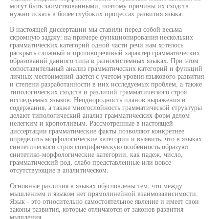
могут быть заимствованными, поэтому причины их сходств
нужно искать в более глубоких процессах развития языка.
В настоящей диссертации мы ставили перед собой весьма
скромную задачу: на примере функционирования нескольких
грамматических категорий одной части речи нам хотелось
раскрыть сложный и противоречивый характер грамматических
образований данного типа в разносистемных языках. При этом
сопоставительный анализ грамматических категорий и функций
личных местоимений дается с учетом уровня языкового развития
и степени разработанности в них исследуемых проблем, а также
типологических сходств и различий грамматического строя
исследуемых языков. Неоднородность планов выражения и
содержания, а также многослойность грамматической структуры
делают типологический анализ грамматических форм делом
нелегким и кропотливым. Рассмотренные в настоящей
диссертации грамматические факты позволяют конкретнее
определить морфологические категории и выявить, что в языках
синтетического строя специфическую особенность образуют
синтетико-морфологические категории, как падеж, число,
грамматический род, слабо представленные или вовсе
отсутствующие в аналитическом.
Основные различия в языках обусловлены тем, что между
мышлением и языком нет прямолинейной взаимозависимости.
Язык - это относительно самостоятельное явление и имеет свои
законы развития, которые отличаются от законов развития
мышления.