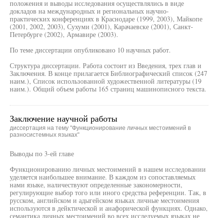
положения и выводы исследования осуществлялись в виде
докладов на международных и региональных научно-
практических конференциях в Краснодаре (1999, 2003), Майкопе
(2001, 2002, 2003), Сухуми (2001), Карачаевске (2001), Санкт-
Петербурге (2002), Армавире (2003).
По теме диссертации опубликовано 10 научных работ.
Структура диссертации. Работа состоит из Введения, трех глав и
Заключения. В конце прилагается Библиографический список (247
наим.), Список использованной художественной литературы (19
наим.). Общий объем работы 165 страниц машинописного текста.
Заключение научной работы
диссертация на тему "Функционирование личных местоимений в
разносистемных языках"
Выводы по 3-ей главе
Функционированию личных местоимений в нашем исследовании
уделяется наибольшее внимание. В каждом из сопоставляемых
нами языке, наличествуют определенные закономерности,
регулирующие выбор того или иного средства референции. Так, в
русском, английском и адыгейском языках личные местоимения
используются в дейктической и анафорической функциях. Однако,
семантика личных местоимений во всех исследуемых языках не