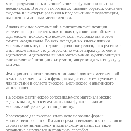
хотя продуктивность и разнообразие их функционирования
неодинаковы. В этом и заключаются, главным образом, основные
сходства и некоторые различия в предложениях с подлежащим,
выраженным личным местоимением.
Анализ личных местоимений в синтаксической позиции
сказуемого в разносистемных языках (русском, английском и
адыгейском) показал, что возможности местоимений в этом
смысле неодинаковы. Во всех исследуемых языках личные
местоимения могут выступать в роли сказуемого, но в русском и
английском языках это употребление менее характерно, чем в
адыгейском. Адыгейские личные местоимения, функционируя в
синтаксической позиции сказуемого, могут входить в структуру
глагола.
Функция дополнения является типичной для всех местоимений, а
в частности личных. Это функция выделяется всеми учеными-
лингвистами в области русского, английского и адыгейского
языкознания.
На основе фактического сопоставляемого материала можно
сделать вывод, что коммуникативная функция личных
местоимений реализуется по-разному.
Характерное для русского языка использование формы
множественного числа Вы для передачи вежливого отношения не
свойственно английскому и адыгейскому языкам, где такое
отношение выражается лексическим способом.