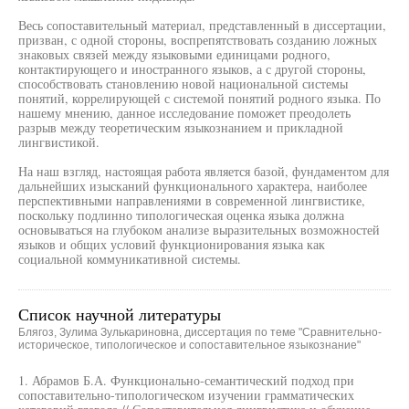
Весь сопоставительный материал, представленный в диссертации,
призван, с одной стороны, воспрепятствовать созданию ложных
знаковых связей между языковыми единицами родного,
контактирующего и иностранного языков, а с другой стороны,
способствовать становлению новой национальной системы
понятий, коррелирующей с системой понятий родного языка. По
нашему мнению, данное исследование поможет преодолеть
разрыв между теоретическим языкознанием и прикладной
лингвистикой.
На наш взгляд, настоящая работа является базой, фундаментом для
дальнейших изысканий функционального характера, наиболее
перспективными направлениями в современной лингвистике,
поскольку подлинно типологическая оценка языка должна
основываться на глубоком анализе выразительных возможностей
языков и общих условий функционирования языка как
социальной коммуникативной системы.
Список научной литературы
Блягоз, Зулима Зулькариновна, диссертация по теме "Сравнительно-
историческое, типологическое и сопоставительное языкознание"
1. Абрамов Б.А. Функционально-семантический подход при
сопоставительно-типологическом изучении грамматических