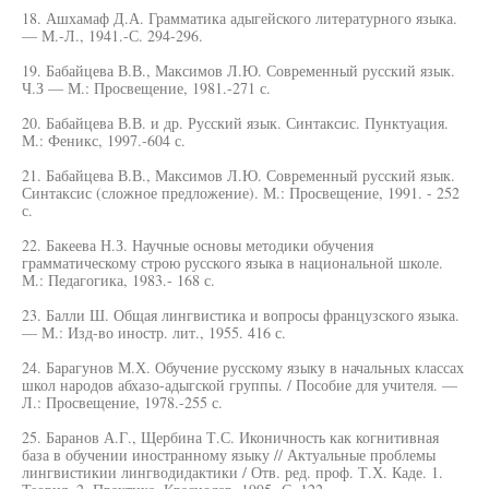
18. Ашхамаф Д.А. Грамматика адыгейского литературного языка.
— М.-Л., 1941.-С. 294-296.
19. Бабайцева В.В., Максимов Л.Ю. Современный русский язык.
Ч.З — М.: Просвещение, 1981.-271 с.
20. Бабайцева В.В. и др. Русский язык. Синтаксис. Пунктуация.
М.: Феникс, 1997.-604 с.
21. Бабайцева В.В., Максимов Л.Ю. Современный русский язык.
Синтаксис (сложное предложение). М.: Просвещение, 1991. - 252
с.
22. Бакеева Н.З. Научные основы методики обучения
грамматическому строю русского языка в национальной школе.
М.: Педагогика, 1983.- 168 с.
23. Балли Ш. Общая лингвистика и вопросы французского языка.
— М.: Изд-во иностр. лит., 1955. 416 с.
24. Барагунов М.Х. Обучение русскому языку в начальных классах
школ народов абхазо-адыгской группы. / Пособие для учителя. —
Л.: Просвещение, 1978.-255 с.
25. Баранов А.Г., Щербина Т.С. Иконичность как когнитивная
база в обучении иностранному языку // Актуальные проблемы
лингвистикии лингводидактики / Отв. ред. проф. Т.Х. Каде. 1.