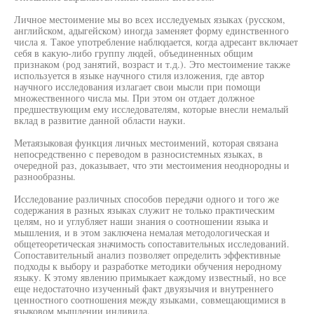
Личное местоимение мы во всех исследуемых языках (русском,
английском, адыгейском) иногда заменяет форму единственного
числа я. Такое употребление наблюдается, когда адресант включает
себя в какую-либо группу людей, объединенных общим
признаком (род занятий, возраст и т.д.). Это местоимение также
используется в языке научного стиля изложения, где автор
научного исследования излагает свои мысли при помощи
множественного числа мы. При этом он отдает должное
предшествующим ему исследователям, которые внесли немалый
вклад в развитие данной области науки.
Метаязыковая функция личных местоимений, которая связана
непосредственно с переводом в разносистемных языках, в
очередной раз, доказывает, что эти местоимения неоднородны и
разнообразны.
Исследование различных способов передачи одного и того же
содержания в разных языках служит не только практическим
целям, но и углубляет наши знания о соотношении языка и
мышления, и в этом заключена немалая методологическая и
общетеоретическая значимость сопоставительных исследований.
Сопоставительный анализ позволяет определить эффективные
подходы к выбору и разработке методики обучения неродному
языку. К этому явлению примыкает каждому известный, но все
еще недостаточно изученный факт двуязычия и внутреннего
ценностного соотношения между языками, совмещающимися в
языковом мышлении индивида.