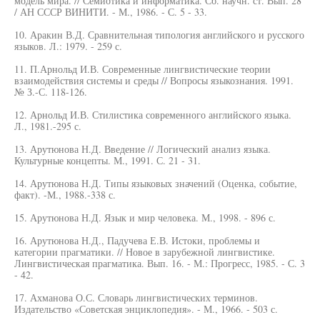
модель мира. // Семиотика и информатика. Сб. научн. ст. Вып. 28
/ АН СССР ВИНИТИ. - М., 1986. - С. 5 - 33.
10. Аракин В.Д. Сравнительная типология английского и русского
языков. Л.: 1979. - 259 с.
11. П.Арнольд И.В. Современные лингвистические теории
взаимодействия системы и среды // Вопросы языкознания. 1991.
№ З.-С. 118-126.
12. Арнольд И.В. Стилистика современного английского языка.
Л., 1981.-295 с.
13. Арутюнова Н.Д. Введение // Логический анализ языка.
Культурные концепты. М., 1991. С. 21 - 31.
14. Арутюнова Н.Д. Типы языковых значений (Оценка, событие,
факт). -М., 1988.-338 с.
15. Арутюнова Н.Д. Язык и мир человека. М., 1998. - 896 с.
16. Арутюнова Н.Д., Падучева Е.В. Истоки, проблемы и
категории прагматики. // Новое в зарубежной лингвистике.
Лингвистическая прагматика. Вып. 16. - М.: Прогресс, 1985. - С. 3
- 42.
17. Ахманова О.С. Словарь лингвистических терминов.
Издательство «Советская энциклопедия». - М., 1966. - 503 с.