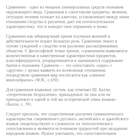
Сравнение - одно из мощных универсальных средств познания
окружающего мира. Сравнивая и сопоставляя предметы, явления,
ситуации человек познает их качества, устанавливает между ними
отношения сходства и различия, дает им соотносительную
характеристику, что и находит свое отражение в языке.
Сравнение как общенаучный прием изучения явлений в
действительности играет большую роль. Сравнение лежит в
основе суждений о сходстве или различии рассматриваемых
объектов. С философской точки зрения, «сравнением выявляются
количественные и качественные характеристики предметов,
классифицируется, упорядочивается и оценивается содержание
бытия и познания. Сравнить — это сопоставить «одно» с
«другим» с целью выявить их возможные отношения;
посредством сравнения мир постигается как «связное
многообразие» (ФЭС, с.650).
Для сравнения языковых систем, как отмечает Ш. Балли,
«теоретически безразлично, принадлежат ли они или не
принадлежат к одной и той же исторической семье языков»
(Балли, с. 39).
Следует признать, что существенные различия грамматических
характеристик современного русского, английского и адыгейского
языков свидетельствуют о сложности их типологического
сопоставления и являются источником трудностей при овладении
неродным языком. Нужно учитывать, что сопоставительное