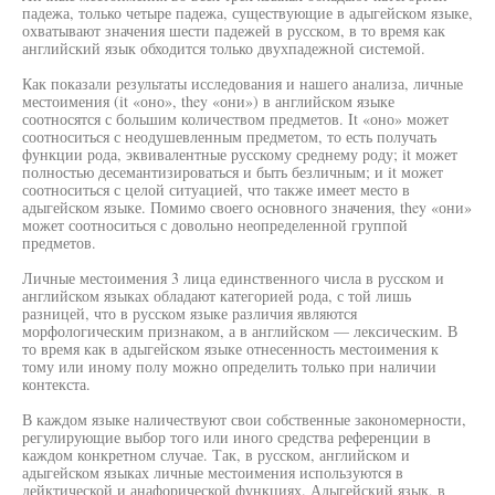
падежа, только четыре падежа, существующие в адыгейском языке,
охватывают значения шести падежей в русском, в то время как
английский язык обходится только двухпадежной системой.
Как показали результаты исследования и нашего анализа, личные
местоимения (it «оно», they «они») в английском языке
соотносятся с большим количеством предметов. It «оно» может
соотноситься с неодушевленным предметом, то есть получать
функции рода, эквивалентные русскому среднему роду; it может
полностью десемантизироваться и быть безличным; и it может
соотноситься с целой ситуацией, что также имеет место в
адыгейском языке. Помимо своего основного значения, they «они»
может соотноситься с довольно неопределенной группой
предметов.
Личные местоимения 3 лица единственного числа в русском и
английском языках обладают категорией рода, с той лишь
разницей, что в русском языке различия являются
морфологическим признаком, а в английском — лексическим. В
то время как в адыгейском языке отнесенность местоимения к
тому или иному полу можно определить только при наличии
контекста.
В каждом языке наличествуют свои собственные закономерности,
регулирующие выбор того или иного средства референции в
каждом конкретном случае. Так, в русском, английском и
адыгейском языках личные местоимения используются в
дейктической и анафорической функциях. Адыгейский язык, в