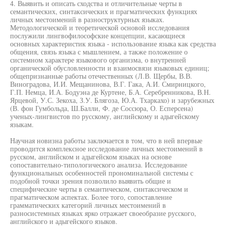
4. Выявить и описать сходства и отличительные черты в
семантических, синтаксических и прагматических функциях
личных местоимений в разноструктурных языках.
Методологической и теоретической основой исследования
послужили лингвофилософские концепции, касающиеся
основных характеристик языка - использование языка как средства
общения, связь языка с мышлением, а также положение о
системном характере языкового организма, о внутренней
органической обусловленности и взаимосвязи языковых единиц;
общепризнанные работы отечественных (Л.В. Щербы, В.В.
Виноградова, И.И. Мещанинова, В.Г. Гака, А.И. Смирницкого,
Г.П. Немца, И.А. Бодуэна де Куртене, Б.А. Серебренникова, В.Н.
Ярцевой, У.С. Зекоха, З.У. Блягоза, Ю.А. Тхаркахо) и зарубежных
(В. фон Гумбольда, Ш.Балли, Ф. де Соссюра, О. Есперсена)
ученых-лингвистов по русскому, английскому и адыгейскому
языкам.
Научная новизна работы заключается в том, что в ней впервые
проводится комплексное исследование личных местоимений в
русском, английском и адыгейском языках на основе
сопоставительно-типологического анализа. Исследование
функциональных особенностей прономинальной системы с
подобной точки зрения позволило выявить общие и
специфические черты в семантическом, синтаксическом и
прагматическом аспектах. Более того, сопоставление
грамматических категорий личных местоимений в
разносистемных языках ярко отражает своеобразие русского,
английского и адыгейского языков.