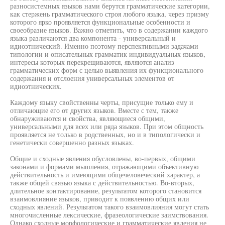
разносистемных языков нами берутся грамматические категории,
как стержень грамматического строя любого языка, через призму
которого ярко проявляется функциональные особенности и
своеобразие языков. Важно отметить, что в содержании каждого
языка различаются два компонента - универсальный и
идиоэтнический. Именно поэтому перспективными задачами
типологии и описательных грамматик индивидуальных языков,
интересы которых перекрещиваются, являются анализ
грамматических форм с целью выявления их функционального
содержания и отслоения универсальных элементов от
идиоэтнических.
Каждому языку свойственны черты, присущие только ему и
отличающие его от других языков. Вместе с тем, также
обнаруживаются и свойства, являющиеся общими,
универсальными для всех или ряда языков. При этом общность
проявляется не только в родственных, но и в типологически и
генетически совершенно разных языках.
Общие и сходные явления обусловлены, во-первых, общими
законами и формами мышления, отражающими объективную
действительность и имеющими общечеловеческий характер, а
также общей связью языка с действительностью. Во-вторых,
длительное контактирование, результатом которого становится
взаимовлияние языков, приводит к появлению общих или
сходных явлений. Результатом такого взаимовлияния могут стать
многочисленные лексические, фразеологические заимствования.
Однако сходные морфологические и грамматические явления не