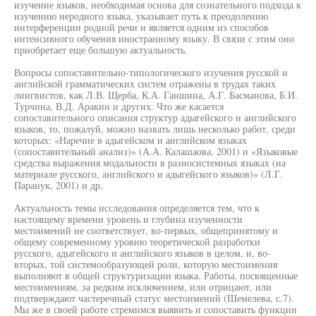
изучение языков, необходимая основа для сознательного подхода к
изучению неродного языка, указывает путь к преодолению
интерференции родной речи и является одним из способов
интенсивного обучения иностранному языку. В связи с этим оно
приобретает еще большую актуальность.
Вопросы сопоставительно-типологического изучения русской и
английской грамматических систем отражены в трудах таких
лингвистов, как Л.В. Щерба, К.А. Ганшина, А.Г. Басманова, Б.И.
Турчина, В.Д. Аракин и других. Что же касается
сопоставительного описания структур адыгейского и английского
языков, то, пожалуй, можно назвать лишь несколько работ, среди
которых: «Наречие в адыгейском и английском языках
(сопоставительный анализ)» (А.А. Калашаова, 2001) и «Языковые
средства выражения модальности в разносистемных языках (на
материале русского, английского и адыгейского языков)» (Л.Г.
Паранук, 2001) и др.
Актуальность темы исследования определяется тем, что к
настоящему времени уровень и глубина изученности
местоимений не соответствует, во-первых, общепринятому и
общему современному уровню теоретической разработки
русского, адыгейского и английского языков в целом, и, во-
вторых, той системообразующей роли, которую местоимения
выполняют в общей структуризации языка. Работы, посвященные
местоимениям, за редким исключением, или отрицают, или
подтверждают частеречный статус местоимений (Шемелева, с.7).
Мы же в своей работе стремимся выявить и сопоставить функции