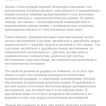
Анализ существующей научной литературы показывает, что
контрастивное изучение русского, иностранного и национального
языков получило широкое распространение в силу различных
лингвистических и социолингвистических причин. В первую
очередь, это связано с интенсификацией взаимодействия и
взаимовлияния данных языков, с необходимостью улучшения
преподавания каждого из сопоставляемых нами языка.
Таким образом, проведенный нами сопоставительный анализ
личных местоимений в русском, английском и адыгейском языках
свидетельствует о наличии сходств и различий в этих языках. Так,
в русском, английском и адыгейском языках местоимения, по
семантической соотнесенности с другими частями речи и
грамматическим особенностям, делятся на три группы:
местоимения-существительные, местоимения-прилагательные и
местоимения-числительные.
Что касается деления на разряды по значению, то во всех трех
языках в классе местоимений наблюдается соответствие
большинства разрядов, за некоторыми исключениями, которые
обусловлены историческим развитием языков. В адыгейском и
русском языках отсутствует абсолютная форма притяжательных
местоимений, как это имеет место в английском языке. В
адыгейском языке отсутствует возвратное местоимение и не
выделяется класс или разряд относительных местоимений.
Личные местоимения во всех трех языках обладают категорией