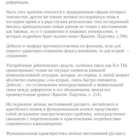
референции.
Часть этих проблем относится к традиционным сферам интереса
лингвистов; другие же начали активно исследоваться лишь в
последнее время и в ряде случаев результатами этих исследований
явились принципиально новые данные не только о местоимениях
как таковых, но и о грамматике и языковых универсалиях, о
которых подробнее будет сказано ниже (Крылов, Падучева, с.208).
Дейксис и анафора противопоставлены по функции, если для
первого характерно изменение фокуса внимания, то для второй —
сохранение.
Употребление дейктических средств, особенно таких как Я и ТЫ,
ориентировано только на текущие элементы внешней
коммуникативной ситуации, которые, во-первых, в любой момент
абсолютно очевидны, а во-вторых, очень быстро сменяются.
Дейксис - это установление непосредственной и моментальной
связи между референтом и его обозначением, минуя все
промежуточные уровни (Крылов, Падучева, с. 214).
Исследование личных местоимений русского, английского и
адыгейского языков в функциональном аспекте представляет
собой актуальную лингвистическую проблему, непосредственно
связанную с теоретическими и практическими потребностями
современного кавказоведения.
Функциональная характеристика личных местоимений русского,