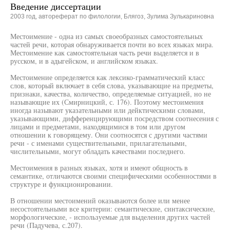
Введение диссертации
2003 год, автореферат по филологии, Блягоз, Зулима Зулькариновна
Местоимение - одна из самых своеобразных самостоятельных
частей речи, которая обнаруживается почти во всех языках мира.
Местоимение как самостоятельная часть речи выделяется и в
русском, и в адыгейском, и английском языках.
Местоимение определяется как лексико-грамматический класс
слов, который включает в себя слова, указывающие на предметы,
признаки, качества, количество, определяемые ситуацией, но не
называющие их (Смирницкий, с. 176). Поэтому местоимения
иногда называют указательными или дейктическими словами,
указывающими, дифференцирующими посредством соотнесения с
лицами и предметами, находящимися в том или другом
отношении к говорящему. Они соотносятся с другими частями
речи - с именами существительными, прилагательными,
числительными, могут обладать качествами последнего.
Местоимения в разных языках, хотя и имеют общность в
семантике, отличаются своими специфическими особенностями в
структуре и функционировании.
В отношении местоимений оказываются более или менее
несостоятельными все критерии: семантические, синтаксические,
морфологические, - используемые для выделения других частей
речи (Падучева, с.207).