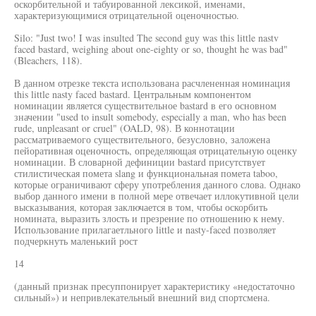
оскорбительной и табуированной лексикой, именами,
характеризующимися отрицательной оценочностью.
Silo: "Just two! I was insulted The second guy was this little nastv
faced bastard, weighing about one-eighty or so, thought he was bad"
(Bleachers, 118).
В данном отрезке текста использована расчлененная номинация
this little nasty faced bastard. Центральным компонентом
номинации является существительное bastard в его основном
значении "used to insult somebody, especially a man, who has been
rude, unpleasant or cruel" (OALD, 98). В коннотации
рассматриваемого существительного, безусловно, заложена
пейоративная оценочность, определяющая отрицательную оценку
номинации. В словарной дефиниции bastard присутствует
стилистическая помета slang и функциональная помета taboo,
которые ограничивают сферу употребления данного слова. Однако
выбор данного имени в полной мере отвечает иллокутивной цели
высказывания, которая заключается в том, чтобы оскорбить
номината, выразить злость и презрение по отношению к нему.
Использование прилагаетльного little и nasty-faced позволяет
подчеркнуть маленький рост
14
(данный признак пресуппонирует характеристику «недостаточно
сильный») и непривлекательный внешний вид спортсмена.