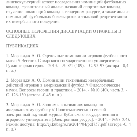
лингвокультурный аспект исследования номинаций футбольных
команд, сравнительный анализ названий спортивных команд,
изучение номинаций команд в тендерном ракурсе, а также анализ
номинаций футбольных болельщиков и языковой репрезентации
их невербального поведения.
ОСНОВНЫЕ ПОЛОЖЕНИЯ ДИССЕРТАЦИИ ОТРАЖЕНЫ В
СЛЕДУЮЩИХ
ПУБЛИКАЦИЯХ
1. Моравидж А. О. Оценочные номинации игроков футбольного
матча // Вестник Самарского государственного университета.
Гуманитарная серия. - 2013. - № 8/1 (109). - С. 93-97 (автора - 0,4
п. л.)
2. Моравидж А. О. Номинации тактильных невербальных
действий игроков в американский футбол // Филологические
науки. Вопросы теории и практики. - 2014. - №10 (40), часть 3. -
С. 126-130 (автора -0,45 п. л.)
3. Моравидж А. О. Зоонимы в названиях команд по
американскому футболу // Политематическнн сетевой
электронный научный журнал Кубанского государственного
аграрного университета [Электронный ресурс]. - 2014. - №98 (04).
Режим доступа: Iittp://ej.kubagro.ru/2014/04/pdf757.pdf (автора -0, 4
п. л.)