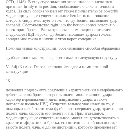
CCD, 1146). В структуре значения этого глагола выделяются
признаки firmly и in position, сообщающие о силе и точности
удара. На силу броска указывает также прилагательное powerful,
модифицирующее существительное header, использование
которого свидетельствует о том, что футболист выполняет удар
головой. Обстоятельство right into the bottom corner говорит о
траектории броска. Рассматриваемая номинация описывает
следующее НВД игрока: футболист мощным ударом головы
засадил мяч точно в нижний угол ворот соперника.
Номинативные конструкции, обозначающие способы обращения
футболистов с мячом, чаще всего имеют следующую структуру:
V+Adj+N+Adv. Глагол, являющийся ядром номинативной
конструкции,
18
позволяет подчеркнуть следующие характеристики невербального
действия: сила броска, скорость полета мяча, точность удара,
характер передвижения мяча, направление удара, а также
некоторые нюансы НВД. Существительное указывает на то, с
помощью какой части тела футболист совершает удар, траекторию
полета мяча, скорость его полета и т.д. Прилагательное,
модифицирующее существительное, может свидетельствовать о
красоте и эффектности броска, его потенциальной опасности, о
высоте полета мяча, о длине дистанции, которую преодолевает