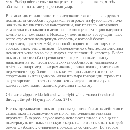
мяч. Выбор обстоятельства чаще всего направлен на то, чтобы
обозначить того, кому адресован удар.
В рамках диссертационного исследования также анализируются
номинации способов передвижения игроков на футбольном поле.
Значение номинативной конструкции, как правило, определяет
семантика глагольного имени, выполняющего функцию ядерного
компонента номинации. Используя номинацию, говорящий чаще
всего стремится подчеркнуть скорость, с которой бежит
спортсмен, при этом НВД с высокой скоростью номинируются
гораздо чаще, чем с низкой . Одновременно с быстротой действия
номинант чаще всего акцентирует его внезапный характер. Выбор
номинации способа передвижения игрока на поле зачастую
направлен на то, чтобы подчеркнуть особенности называемого
действия: например, прихрамывание, пошатывание, траектория
перемещения футболиста, а также эмоциональное состояние
спортсмена. В приведенном ниже примере говорящий стремится
акцентировать легкость передвижения игрока, используя в
качестве номинации данного действия глагол zip.
Giancarlo zipped wide left and wide right while Franco thundered
through the pit (Playing for Pizza, 274).
В этом предложении номинированы два невербальных действия с
семантикой передвижения по полю, выполняемые разными
игроками. В первом случае автор использует глагол zip с целью
подчеркнуть не только высокую скорость, но и легкость, с которой
бежит футболист, буквально проносится со свистом. Во втором