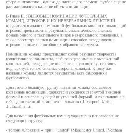
сфере лингвистики, однако до настоящего времени футбол еще не
рассматривался в качестве объекта номинации.
В Главе II. ЯЗЫКОВЫЕ НОМИНАЦИИ ФУТБОЛЬНЫХ
КОМАНД, ИГРОКОВ И ИХ НЕВЕРБАЛЬНЫХ ДЕЙСТВИЙ
предлагается анализ номинаций футбольных команд и номинаций
игроков, представлены результаты семантического анализа
фонационного и тактильного видов невербального поведения, а
также рассматриваются номинации способов передвижения
игроков на поле и способов их обращения с мячом.
Номинации команд представляют собой результат творчества
коллективного номинанта, выбирающего имена с выраженной
коннотацией, передающие положительную оценку, стремясь
подчеркнуть только сильные стороны команды. К тому же
названия команд являются результатом акта самооценки
футболистов.
Достаточно большую группу названий команд составляют
косвенные номинации, характеризующиеся свернутой внешней
формой и генерализующей внутренней формой, и включающие в
себя единственный компонент - локатив (,Liverpool, J/ision,
,Fulhanï) и т.п.
Для называния футбольных команд характерно использование
следующих структур:
- топоним/локатив + прич. "united" (Manchester United, IVestham