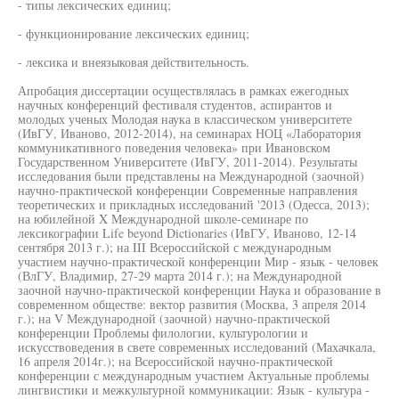
- типы лексических единиц;
- функционирование лексических единиц;
- лексика и внеязыковая действительность.
Апробация диссертации осуществлялась в рамках ежегодных
научных конференций фестиваля студентов, аспирантов и
молодых ученых Молодая наука в классическом университете
(ИвГУ, Иваново, 2012-2014), на семинарах НОЦ «Лаборатория
коммуникативного поведения человека» при Ивановском
Государственном Университете (ИвГУ, 2011-2014). Результаты
исследования были представлены на Международной (заочной)
научно-практической конференции Современные направления
теоретических и прикладных исследований '2013 (Одесса, 2013);
на юбилейной X Международной школе-семинаре по
лексикографии Life beyond Dictionaries (ИвГУ, Иваново, 12-14
сентября 2013 г.); на III Всероссийской с международным
участием научно-практической конференции Мир - язык - человек
(ВлГУ, Владимир, 27-29 марта 2014 г.); на Международной
заочной научно-практической конференции Наука и образование в
современном обществе: вектор развития (Москва, 3 апреля 2014
г.); на V Международной (заочной) научно-практической
конференции Проблемы филологии, культурологии и
искусствоведения в свете современных исследований (Махачкала,
16 апреля 2014г.); на Всероссийской научно-практической
конференции с международным участием Актуальные проблемы
лингвистики и межкультурной коммуникации: Язык - культура -