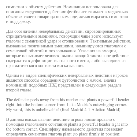
симпатии к объекту действия. Номинация использована для
описания следующего действия: футболист сжимает в медвежьих
объятиях своего товарища по команде, желая выразить симпатию
и поддержку.
Для обозначения невербальных действий, спровоцированных
отрицательными эмоциями, говорящий чаще всего использует
глаголы с семантикой удара и столкновения. Тактильные действия,
вызванные позитивными эмоциями, номинируются глаголами с
семантикой объятий и похлопывания. Указания на эмоции,
которые испытывает человек, выполняющий тактильное действие,
содержатся в дефиниции глагольного имени, либо выводятся из
прагматического контекста высказывания.
Одним из видов специфических невербальных действий игроков
являются способы обращения футболистов с мячом, анализ
номинаций подобных НВД представлен в следующем разделе
второй главы.
The defender peels away from his marker and plants a powerful header
right .into the bottom corner from Luka Modric's outswinging corner.
My word, this is unbelievable! (Real Madrid 4-1 Atletico Madrid)
В данном высказывании действие игрока номинировано с
помощью глагольного сочетания plants a powerful header right into
the bottom corner. Специфику называемого действия позволяет
определить семантика глагола plant (to place firmly in position;