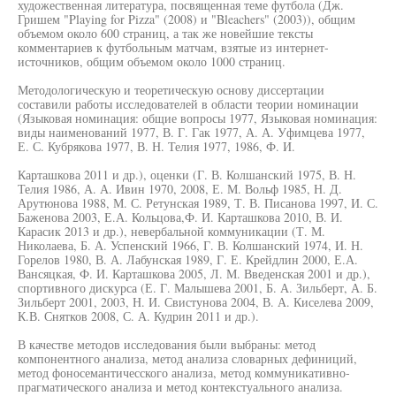
художественная литература, посвященная теме футбола (Дж.
Гришем "Playing for Pizza" (2008) и "Bleachers" (2003)), общим
объемом около 600 страниц, а так же новейшие тексты
комментариев к футбольным матчам, взятые из интернет-
источников, общим объемом около 1000 страниц.
Методологическую и теоретическую основу диссертации
составили работы исследователей в области теории номинации
(Языковая номинация: общие вопросы 1977, Языковая номинация:
виды наименований 1977, В. Г. Гак 1977, А. А. Уфимцева 1977,
Е. С. Кубрякова 1977, В. Н. Телия 1977, 1986, Ф. И.
Карташкова 2011 и др.), оценки (Г. В. Колшанский 1975, В. Н.
Телия 1986, А. А. Ивин 1970, 2008, Е. М. Вольф 1985, Н. Д.
Арутюнова 1988, М. С. Ретунская 1989, Т. В. Писанова 1997, И. С.
Баженова 2003, Е.А. Кольцова,Ф. И. Карташкова 2010, В. И.
Карасик 2013 и др.), невербальной коммуникации (Т. М.
Николаева, Б. А. Успенский 1966, Г. В. Колшанский 1974, И. Н.
Горелов 1980, В. А. Лабунская 1989, Г. Е. Крейдлин 2000, Е.А.
Вансяцкая, Ф. И. Карташкова 2005, Л. М. Введенская 2001 и др.),
спортивного дискурса (Е. Г. Малышева 2001, Б. А. Зильберт, А. Б.
Зильберт 2001, 2003, Н. И. Свистунова 2004, В. А. Киселева 2009,
К.В. Снятков 2008, С. А. Кудрин 2011 и др.).
В качестве методов исследования были выбраны: метод
компонентного анализа, метод анализа словарных дефиниций,
метод фоносемантичесского анализа, метод коммуникативно-
прагматического анализа и метод контекстуального анализа.