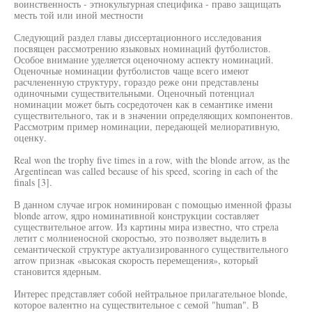
воинственность - этнокультурная специфика - право защищать
месть той или иной местности
Следующий раздел главы диссертационного исследования
посвящен рассмотрению языковых номинаций футболистов.
Особое внимание уделяется оценочному аспекту номинаций.
Оценочные номинации футболистов чаще всего имеют
расчлененную структуру, гораздо реже они представлены
одиночными существительными. Оценочный потенциал
номинации может быть сосредоточен как в семантике имени
существительного, так и в значении определяющих компонентов.
Рассмотрим пример номинации, передающей мелиоративную,
оценку.
Real won the trophy five times in a row, with the blonde arrow, as the
Argentinean was called because of his speed, scoring in each of the
finals [3].
В данном случае игрок номинирован с помощью именной фразы
blonde arrow, ядро номинативной конструкции составляет
существительное arrow. Из картины мира известно, что стрела
летит с молниеносной скоростью, это позволяет выделить в
семантической структуре актуализированного существительного
arrow признак «высокая скорость перемещения», который
становится ядерным.
Интерес представляет собой нейтральное прилагательное blonde,
которое валентно на существительное с семой "human". В