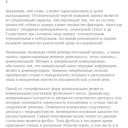
8
меньшими, чем слово, а может характеризовать и целое
высказывание. Отличительной чертой языковой оценки является
ее субъективный характер, обусловленный тем, что на систему
ценностей субъекта оценки влияет множество факторов, таких как
возраст, тендерная принадлежность, социальный статус и др.
Существуют три основных вида оценки: положительная,
отрицательная и нейтральная, последняя разновидность оценки
вызывает множество разногласий среди исследователей.
Номинация, являющая собой речемыслительный процесс, а также
оценка, принизывающая речевую деятельность, тесно связаны с
коммуникацией. Интерес к невербальной коммуникации,
обусловлен тем, что невербальный канал передачи информации
является доминирующим. Значение невербальные сигналы
приобретают только в определенной ситуации и распознаются
лишь в конкретном контексте письменной или устной речи.
Одной из специфических форм коммуникации является
коммуникация участников футбольного матча. Данный вид
коммуникации изучается на материале спортивного дискурса, под
которым понимается совокупность письменных и устных тексов
спортивной тематики. Отмечается взаимосвязь спортивного
дискурса с медиадискурсом, являющимся основным каналом его
распространения. Самым популярным видом спорта по данным
статистики является футбол. Тема футбола в последнее время
привлекает ученых в различных областях науки, в том числе и в