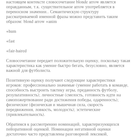
настоящем контексте словосочетание blonde arrow является
оправданным, т.к. существительное arrow употребляется в
переносном значении.. Семантическую структуру
рассматриваемой именной фразы можно представить таким
образом: blond arrow +anim
+hum
+fast
+fair-haired
Словосочетание передает положительную оценку, поскольку такая
характеристика как умение быстро бегать, безусловно, является
важной для футболиста.
Позитивную оценку получают следующие характеристики
игроков: профессионально значимые (умение работать в команде,
способность выстроить тактику игры, преданность футболу,
результативность); личностные (смелость, готовность идти на
самопожертвование ради достижения победы, одаренность);
физические (физическая и мышечная сила, скорость
передвижения, ловкость, молодость); эстетические
(привлекательность).
Обратимся к рассмотрению номинаций, характеризующихся
пейоративной оценкой. Номинации негативной оценки
достаточно часто представлены разговорной лексикой,