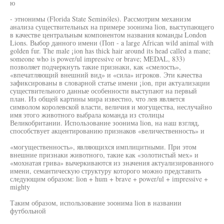
ю
- этнонимы (Florida State Seminóles). Рассмотрим механизм
анализа существительных на примере зоонима lion, выступающего
в качестве центральным компонентом названия команды London
Lions. Выбор данного имени (Поп - a large African wild animal with
golden fur. The male ¡ion has thick hair around its head called a mane;
someone who is power/ul impressive or brave; MEDAL, 833)
позволяет подчеркнуть такие признаки, как «смелость»,
«впечатляющий внешний вид» и «сила» игроков. Эти качества
зафиксированы в словарной статье имени ¡ion, при актуализации
существительного данные особенности выступают на первый
план. Из общей картины мира известно, что лев является
символом королевской власти, величия и могущества, неслучайно
имя этого животного выбрала команда из столицы
Великобритании. Использование зоонима lion, на наш взгляд,
способствует акцентированию признаков «величественность» и
«могущественность», являющихся имплицитными. При этом
внешние признаки животного, такие как «золотистый мех» и
«мохнатая грива» вычеркиваются из значения актуализированного
имени, семантическую структуру которого можно представить
следующим образом: lion + hum + brave + power/ul + impressive +
mighty
Таким образом, использование зоонима lion в названии
футбольной