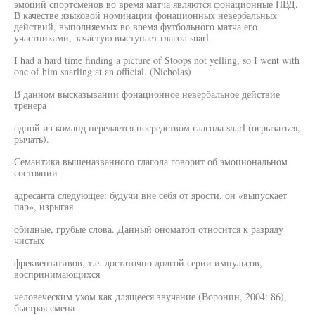
эмоций спортсменов во время матча являются фонационные НВД.
В качестве языковой номинации фонационных невербальных
действий, выполняемых во время футбольного матча его
участниками, зачастую выступает глагол snarl.
I had a hard time finding a picture of Stoops not yelling, so I went with
one of him snarling at an official. (Nicholas)
В данном высказывании фонационное невербальное действие
тренера
одной из команд передается посредством глагола snarl (огрызаться,
рычать).
Семантика вышеназванного глагола говорит об эмоциональном
состоянии
адресанта следующее: будучи вне себя от ярости, он «выпускает
пар», изрыгая
обидные, грубые слова. Данный ономатоп относится к разряду
чистых
фреквентативов, т.е. достаточно долгой серии импульсов,
воспринимающихся
человеческим ухом как длящееся звучание (Воронин, 2004: 86),
быстрая смена