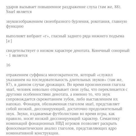
ударов вызывает повышенное раздражение слуха (там же, 88).
Snarl является
звукоизображением своеобразного бурления, рокотания, главную
функцию
выполняет вибрант «г», гласный заднего ряда нижнего подъема
[а:]
свидетельствует о низком характере денотата. Конечный сонорный
- 1 является
16
отражением суффикса многократности, который «служил
указанием на последовательность длительных звуков» (там же,
87), в данном случае дрожащих. Во время произнесения глагола
snarl, человек невольно открывает свои зубы, что перекликается с
другими особенностями денотата, а именно то, что звук
сопровождается скрежетанием зубов, либо выставлением их
напоказ. Фонация, обозначенная глаголом snarl, представляет
собой низкий, диссонирующий, достаточно продолжительный
звук. Звуки, издаваемые футболистами во время игры, как
правило, носят низкий диссонирующий характер. Семантику
номинаций фонационных НВД игроков позволяет раскрыть
фоносемантическии анализ глаголов, представляющих ядро
номинативной конструкции.