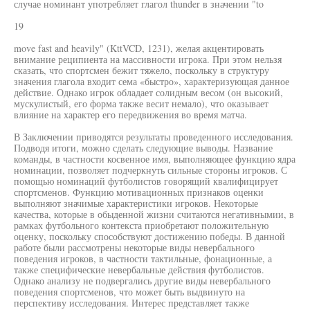
случае номинант употребляет глагол thunder в значении "to
19
move fast and heavily" (KttVCD, 1231), желая акцентировать
внимание реципиента на массивности игрока. При этом нельзя
сказать, что спортсмен бежит тяжело, поскольку в структуру
значения глагола входит сема «быстро», характеризующая данное
действие. Однако игрок обладает солидным весом (он высокий,
мускулистый, его форма также весит немало), что оказывает
влияние на характер его передвижения во время матча.
В Заключении приводятся результаты проведенного исследования.
Подводя итоги, можно сделать следующие выводы. Название
команды, в частности косвенное имя, выполняющее функцию ядра
номинации, позволяет подчеркнуть сильные стороны игроков. С
помощью номинаций футболистов говорящий квалифицирует
спортсменов. Функцию мотивационных признаков оценки
выполняют значимые характеристики игроков. Некоторые
качества, которые в обыденной жизни считаются негативнымии, в
рамках футбольного контекста приобретают положительную
оценку, поскольку способствуют достижению победы. В данной
работе были рассмотрены некоторые виды невербального
поведения игроков, в частности тактильные, фонационные, а
также специфические невербальные действия футболистов.
Однако анализу не подвергались другие виды невербального
поведения спортсменов, что может быть выдвинуто на
перспективу исследования. Интерес представляет также