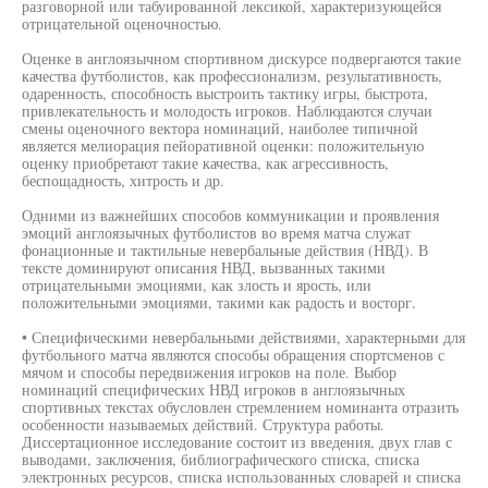
разговорной или табуированной лексикой, характеризующейся
отрицательной оценочностью.
Оценке в англоязычном спортивном дискурсе подвергаются такие
качества футболистов, как профессионализм, результативность,
одаренность, способность выстроить тактику игры, быстрота,
привлекательность и молодость игроков. Наблюдаются случаи
смены оценочного вектора номинаций, наиболее типичной
является мелиорация пейоративной оценки: положительную
оценку приобретают такие качества, как агрессивность,
беспощадность, хитрость и др.
Одними из важнейших способов коммуникации и проявления
эмоций англоязычных футболистов во время матча служат
фонационные и тактильные невербальные действия (НВД). В
тексте доминируют описания НВД, вызванных такими
отрицательными эмоциями, как злость и ярость, или
положительными эмоциями, такими как радость и восторг.
• Специфическими невербальными действиями, характерными для
футбольного матча являются способы обращения спортсменов с
мячом и способы передвижения игроков на поле. Выбор
номинаций специфических НВД игроков в англоязычных
спортивных текстах обусловлен стремлением номинанта отразить
особенности называемых действий. Структура работы.
Диссертационное исследование состоит из введения, двух глав с
выводами, заключения, библиографического списка, списка
электронных ресурсов, списка использованных словарей и списка