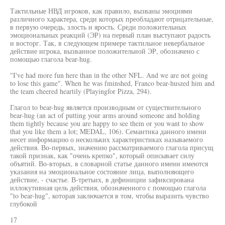
Тактильные НВД игроков, как правило, вызваны эмоциями
различного характера, среди которых преобладают отрицательные,
в первую очередь, злость и ярость. Среди положительных
эмоциональных реакций (ЭР) на первый план выступают радость
и восторг. Так, в следующем примере тактильное невербальное
действие игрока, вызванное положительной ЭР, обозначено с
помощью глагола bear-hug.
"I've had more fun here than in the other NFL. And we are not going
to lose this game". When he was fminshed, Franco bear-huszed him and
the team cheered heartily (Playingfor Pizza, 294).
Глагол to bear-hug является производным от существительного
bear-hug (an act of putting your arms around someone and holding
them tightly because you are happy to see them or you want to show
that you like them a lot; MEDAL, 106). Семантика данного имени
несет информацию о нескольких характеристиках называемого
действия. Во-первых, значению рассматриваемого глагола присущ
такой признак, как "очень крепко", который описывает силу
объятий. Во-вторых, в словарной статье данного имени имеются
указания на эмоциональное состояние лица, выполняющего
действие, - счастье. В-третьих, в дефиниции зафиксирована
иллокутивная цель действия, обозначенного с помощью глагола
"to bear-hug", которая заключается в том, чтобы выразить чувство
глубокой
17