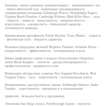
Зоопимы -имена наземных млекопитающих; - наименования т ип;
- имена обитателей вод; -номинации пресмыкающихся;
-наименования насекомых Edinburgh Wolves; Philadelphia Eagles;
Virginia Beach Piranhas; Cambridge Pythons; Bath Killer Bees; - сила
- скорость - ловкость - выносливость - неприхотливость -
агрессивность - напористость - бойцовский характер -
сплоченность команды
Наименования аретефактов Toledo Rockets; Essex Blades; - скорость
- физическая сила - твердость характера
Названия природных явлений Brighton Tsunami; Swindon Storm; -
неукротимость - эффективность - потенциальная угроза
Имена мифических героев и воинов Gloucestershire Gladiators;
Armie Black Knights; - смелость - дисциплинированность -
профессионализм - преданность игре
Номинации абстрастных понятии New England Revolution; West
Virginia Chaos; - сила - энергичность - потенциальная угроза
Наименования «деструктивных героев» Edinburgh Outlaws; Idaho
Vandals; - агрессивность - презрение к установленным
правилам - безжалостность к противнику
Этнонимы San Diego Aztecs; Peterborough Saxons - смелость -