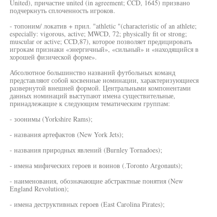
United), причастие united (in agreement; CCD, 1645) призвано
подчеркнуть сплоченность игроков.
- топоним/ локатив + прил. "athletic "(characteristic of an athlete;
especially: vigorous, active; MWCD, 72; physically fit or strong;
muscular or active; CCD,87), которое позволяет предицировать
игрокам признаки «энергичный», «сильный» и «находящийся в
хорошей физической форме».
Абсолютное большинство названий футбольных команд
представляют собой косвенные номинации, характеризующиеся
развернутой внешней формой. Центральными компонентами
данных номинаций выступают имена существительные,
принадлежащие к следующим тематическим группам:
- зоонимы (Yorkshire Rams);
- названия артефактов (New York Jets);
- названия природных явлений (Burnley Tornadoes);
- имена мифических героев и воинов (.Toronto Argonauts);
- наименования, обозначающие абстрактные понятия (New
England Revolution);
- имена деструктивных героев (East Carolina Pirates);