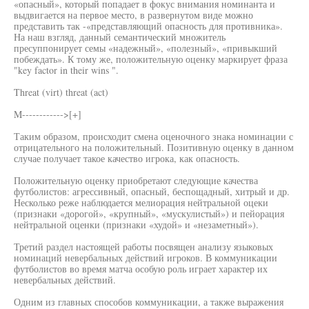
«опасный», который попадает в фокус внимания номинанта и
выдвигается на первое место, в развернутом виде можно
представить так -«представляющий опасность для противника».
На наш взгляд, данный семантический множитель
пресуппонирует семы «надежный», «полезный», «привыкший
побеждать». К тому же, положительную оценку маркирует фраза
"key factor in their wins ".
Threat (virt) threat (act)
M------------>[+]
Таким образом, происходит смена оценочного знака номинации с
отрицательного на положительный. Позитивную оценку в данном
случае получает такое качество игрока, как опасность.
Положительную оценку приобретают следующие качества
футболистов: агрессивный, опасный, беспощадный, хитрый и др.
Несколько реже наблюдается мелиорация нейтральной оцеки
(признаки «дорогой», «крупный», «мускулистый») и пейорация
нейтральной оценки (признаки «худой» и «незаметный»).
Третий раздел настоящей работы посвящен анализу языковых
номинаций невербальных действий игроков. В коммуникации
футболистов во время матча особую роль играет характер их
невербальных действий.
Одним из главных способов коммуникации, а также выражения