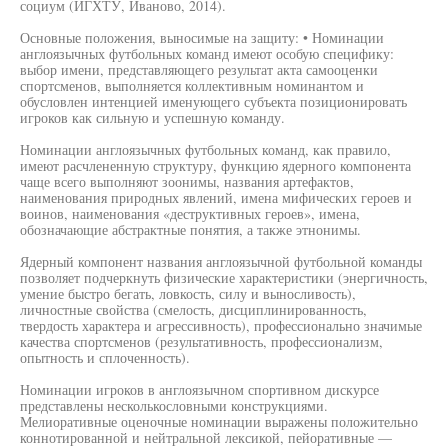
социум (ИГХТУ, Иваново, 2014).
Основные положения, выносимые на защиту: • Номинации
англоязычных футбольных команд имеют особую специфику:
выбор имени, представляющего результат акта самооценки
спортсменов, выполняется коллективным номинантом и
обусловлен интенцией именующего субъекта позиционировать
игроков как сильную и успешную команду.
Номинации англоязычных футбольных команд, как правило,
имеют расчлененную структуру, функцию ядерного компонента
чаще всего выполняют зоонимы, названия артефактов,
наименования природных явлений, имена мифических героев и
воинов, наименования «деструктивных героев», имена,
обозначающие абстрактные понятия, а также этнонимы.
Ядерный компонент названия англоязычной футбольной команды
позволяет подчеркнуть физические характеристики (энергичность,
умение быстро бегать, ловкость, силу и выносливость),
личностные свойства (смелость, дисциплинированность,
твердость характера и агрессивность), профессионально значимые
качества спортсменов (результативность, профессионализм,
опытность и сплоченность).
Номинации игроков в англоязычном спортивном дискурсе
представлены несколькословными конструкциями.
Мелиоративные оценочные номинации выражены положительно
коннотированной и нейтральной лексикой, пейоративные —