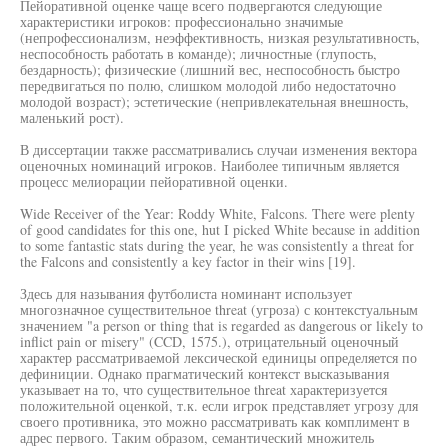
Пейоративной оценке чаще всего подвергаются следующие
характеристики игроков: профессионально значимые
(непрофессионализм, неэффективность, низкая результативность,
неспособность работать в команде); личностные (глупость,
бездарность); физические (лишний вес, неспособность быстро
передвигаться по полю, слишком молодой либо недостаточно
молодой возраст); эстетические (непривлекательная внешность,
маленький рост).
В диссертации также рассматривались случаи изменения вектора
оценочных номинаций игроков. Наиболее типичным является
процесс мелиорации пейоративной оценки.
Wide Receiver of the Year: Roddy White, Falcons. There were plenty
of good candidates for this one, hut I picked White because in addition
to some fantastic stats during the year, he was consistently a threat for
the Falcons and consistently a key factor in their wins [19].
Здесь для называния футболиста номинант использует
многозначное существительное threat (угроза) с контекстуальным
значением "a person or thing that is regarded as dangerous or likely to
inflict pain or misery" (CCD, 1575.), отрицательный оценочный
характер рассматриваемой лексической единицы определяется по
дефиниции. Однако прагматический контекст высказывания
указывает на то, что существительное threat характеризуется
положительной оценкой, т.к. если игрок представляет угрозу для
своего противника, это можно рассматривать как комплимент в
адрес первого. Таким образом, семантический множитель