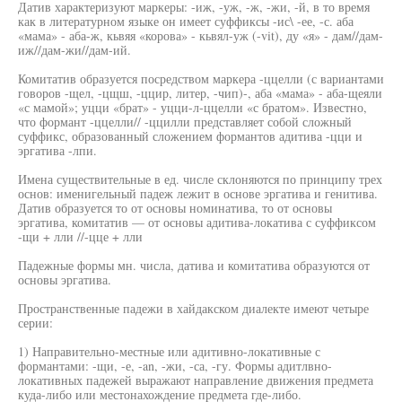
Датив характеризуют маркеры: -иж, -уж, -ж, -жи, -й, в то время
как в литературном языке он имеет суффиксы -ис\ -ее, -с. аба
«мама» - аба-ж, кьвяя «корова» - кьвял-уж (-vit), ду «я» - дам//дам-
иж//дам-жи//дам-ий.
Комитатив образуется посредством маркера -ццелли (с вариантами
говоров -щел, -цщш, -ццир, литер, -чип)-, аба «мама» - аба-щеяли
«с мамой»; уцци «брат» - уцци-л-ццелли «с братом». Известно,
что формант -ццелли// -ццилли представляет собой сложный
суффикс, образованный сложением формантов адитива -цци и
эргатива -лпи.
Имена существительные в ед. числе склоняются по принципу трех
основ: именигельный падеж лежит в основе эргатива и генитива.
Датив образуется то от основы номинатива, то от основы
эргатива, комитатив — от основы адитива-локатива с суффиксом
-щи + лли //-цце + лли
Падежные формы мн. числа, датива и комитатива образуются от
основы эргатива.
Пространственные падежи в хайдакском диалекте имеют четыре
серии:
1) Направительно-местные или адитивно-локативные с
формантами: -щи, -е, -an, -жи, -са, -гу. Формы адитлвно-
локативных падежей выражают направление движения предмета
куда-либо или местонахождение предмета где-либо.