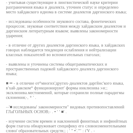
- учитывая существующие в лингвистической науке критерии
разграничения языка и диалекта, уточнен статус и определено
место хайдакского идиома в системе диалектов даргинского языка;
- исследованы особенности звукового состава, фонетических
процессов; звуковые соответствия между хайдакским диалектом и
даргинским литературным языком; выявлены закономерности
ударения;
- в отличие от других диалектов даргинского языка, в хайдакских
говорах наблюдается тенденция ослабления и нейтрализации
классных показателей во вспомогательных глаголах;
- выявлены и уточнены системы общеграмматических и
пространственных падежей хайдакского диалекта даргинского
языка;
■ •• - в отличие от^многих'других-диалектов даргйнс'кого языка,
в'хай-дакском* функционируют' формы инклюзива >и;;
эксклюзива.местоимений, которые сохранили полные парадигмы
склонения;-, * ' .
--'■ исследованы' закономериости" видовых противопоставлений
ГЛаГОЛЬНЫХ ОСНОВ;- . • ' ' ■' .
- изучение систем времен и наклонений финитных и инфинйтных
форм глагола обнаруживает специфику его словоизменительными
слово/ образовательных средств;; ; ' " •'.'"' : i'V . -