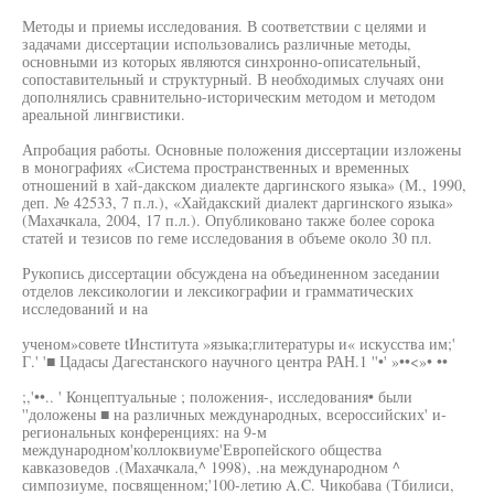
Методы и приемы исследования. В соответствии с целями и
задачами диссертации использовались различные методы,
основными из которых являются синхронно-описательный,
сопоставительный и структурный. В необходимых случаях они
дополнялись сравнительно-историческим методом и методом
ареальной лингвистики.
Апробация работы. Основные положения диссертации изложены
в монографиях «Система пространственных и временных
отношений в хай-дакском диалекте даргинского языка» (М., 1990,
деп. № 42533, 7 п.л.), «Хайдакский диалект даргинского языка»
(Махачкала, 2004, 17 п.л.). Опубликовано также более сорока
статей и тезисов по геме исследования в объеме около 30 пл.
Рукопись диссертации обсуждена на объединенном заседании
отделов лексикологии и лексикографии и грамматических
исследований и на
ученом»совете tИнститута »языка;глитературы и« искусства им;'
Г.' '■ Цадасы Дагестанского научного центра РАН.1 ''•' »••<»• ••
;,'••.. ' Концептуальные ; положения-, исследования• были
''доложены ■ на различных международных, всероссийских' и-
региональных конференциях: на 9-м
международном'коллоквиуме'Европейского общества
кавказоведов .(Махачкала,^ 1998), .на международном ^
симпозиуме, посвященном;'100-летию A.C. Чикобава (Тбилиси,