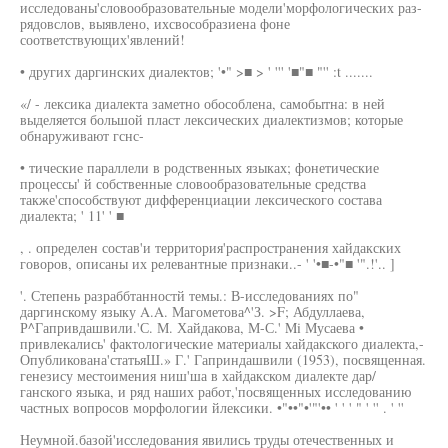
исследованы'словообразовательные модели'морфологических раз-
рядовслов, выявлено, ихсвособразиена фоне
соответствующих'явлений!
• других даргинских диалектов; '•" >■ > ' ''' '■"■ "'' :t .......
«/ - лексика диалекта заметно обособлена, самобытна: в ней
выделяется большой пласт лексических диалектизмов; которые
обнаруживают гснс-
• тические параллели в родственных языках; фонетические
процессы' й собственные словообразовательные средства
также'способствуют дифференциации лексического состава
диалекта; ' 11' ' ■
, . определен состав'и территория'распространения хайдакских
говоров, описаны их релевантные признаки..- ' '•■-•"■ '".!'.. ]
'. Степень разраббтанностй темы.: В-исследованиях по"
даргинскому языку A.A. Магометова^'З. >F; Абдуллаева,
Р^Гапривдашвили.'С. М. Хайдакова, М-С.' Mi Мусаева •
привлекались' фактологические материалы хайдакского диалекта,-
Опубликована'статьяШ.» Г.' Гаприндашвили (1953), посвященная.
генезису местоимения ниш'ша в хайдакском диалекте дар/
ганского языка, и ряд наших работ,'посвященных исследованию
частных вопросов морфологии йлексики. •"••"•'"'•• ' ' ' " ' '' . ' ''
Неумной.базой'исследования явились труды отечественных и