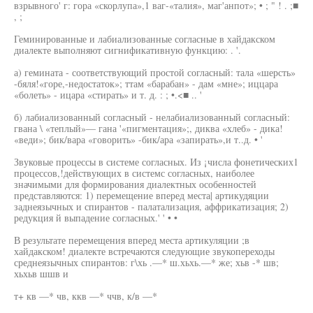
взрывного' г: гора «скорлупа»,1 ваг-«талия», маг'анпот»; • ; " ! . ;■
, ;
Геминированные и лабиализованные согласные в хайдакском
диалекте выполняют сигнификативную функцию: . '.
а) гемината - соответствующий простой согласный: тала «шерсть»
-бяля!«горе,-недостаток»; ттам «барабан» - дам «мне»; иццара
«болеть» - ицара «стирать» и т. д. : ; •.<■ .. '
б) лабиализованный согласный - нелабиализованный согласный:
гвана \ «теплый»— гана '«пигментация»;, диква «хлеб» - дика!
«веди»; бик/вара «говорить» -бик/ара «запирать»,и т..д. • '
Звуковые процессы в системе согласных. Из ¡числа фонетических1
процессов,!действующих в системс согласных, наиболее
значимыми для формирования диалектных особенностей
представляются: 1) перемещение вперед места| артикудяции
заднеязычных и спирантов - палатализация, аффрикатизация; 2)
редукция й выпадение согласных.' ' • •
В результате перемещения вперед места артикуляции ;в
хайдакском! диалекте встречаются следующие звукопереходы
среднеязычных спирантов: г\хь .—* ш.хьхь.—* же; хьв -* шв;
хьхьв шшв и
т+ кв —* чв, ккв —* ччв, к/в —*