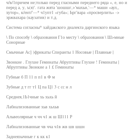
ч/в/1причем не;только перед гласными переднего ряда «, е, но и
перед а, у, ъ(я)'. гата жята 'шошшг,>'махьи,'—* маши «аул,,
хутор», к/ент/'—* ч1упт1 «губа»; Ьрг'вара «просверлить» ->
эржвахара (каузатив) и т.д.
Система согласны* хайдакского диалекта даргинского языка
\ По способу \ образования Г1о месту \ образования \ Ш>мные
Сонорные
Смычные Ас] )фрикаты Спиранты 1 Носовые | Плавные |
Звонкие . Глухие Геминаты Абруптивы Глухие ! Геминаты |
Абруптивы Звонкие а 1 £ Геминаты
Губные б П 11 п п1 в Ф м
Зубные д т гг т1 Ц па Ц1 3 с сс н л
Среднея,1Ь1чные хь хьхь й
Лабиализованные хьв хьхьв
Альвеолярные ч чч ч1 ж ш Ш111 Р
Лабиализованные чв чча ч1в жв шв шшн
Заднеязычные г к кк к1