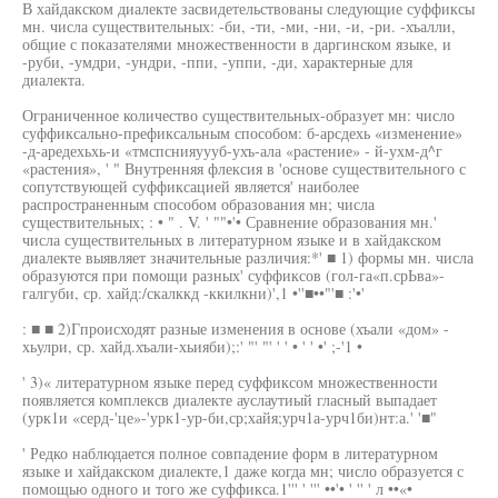
В хайдакском диалекте засвидетельствованы следующие суффиксы
мн. числа существительных: -би, -ти, -ми, -ни, -и, -ри. -хъалли,
общие с показателями множественности в даргинском языке, и
-руби, -умдри, -ундри, -ппи, -уппи, -ди, характерные для
диалекта.
Ограниченное количество существительных-образует мн: число
суффиксально-префиксальным способом: б-арсдехь «изменение»
-д-аредехьхь-и «тмспснияуууб-ухъ-ала «растение» - й-ухм-д^г
«растения», ' " Внутренняя флексия в 'основе существительного с
сопутствующей суффиксацией является' наиболее
распространенным способом образования мн; числа
существительных; : • " . V. ' ""•'• Сравнение образования мн.'
числа существительных в литературном языке и в хайдакском
диалекте выявляет значительные различия:*' ■ 1) формы мн. числа
образуются при помощи разных' суффиксов (гол-га«п.срЬва»-
галгуби, ср. хайд:/скалккд -ккилкни)',1 •''■••"'■ :'•'
: ■ ■ 2)Гпроисходят разные изменения в основе (хъали «дом» -
хьулри, ср. хайд.хъали-хьияби);:' "' "' ' ' • ' ' •' ;-'1 •
' 3)« литературном языке перед суффиксом множественности
появляется комплексв диалекте ауслаутиый гласный выпадает
(урк1и «серд-'це»-'урк1-ур-би,ср;хайя;урч1а-урч1би)нт:а.' '■"
' Редко наблюдается полное совпадение форм в литературном
языке и хайдакском диалекте,1 даже когда мн; число образуется с
помощью одного и того же суффикса.1''' ' ''' ••'• ' '' ' л ••«•