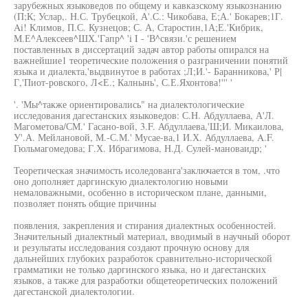
зарубежных языковедов по общему и кавказскому языкознанию
(П;К; Услар,. Н.С. Трубецкой, А'.С.: Чикобава, Е;А.' Бокарев;1Г.
Ai! Климов, П.С. Кузнецов; С. А, Старостин,1А;Е.'Кибрик,
М.Е^Алексеев^ШХ.'Гапр^ 'i I - 'В^связи.'с решением
поставленных в диссертаций задач автор работы опирался на
важнейшие1 теоретические положения о разграничении понятий
языка и диалекта,'выдвинутое в работах ;Л;И.'- Баранникова,' Р|
Г,'Пиот-ровского, Л<Е.; Калнынь', С.Е.Яхонтова!''' '
'. 'Мы^также ориентировались" на диалектологические
исследования дагестанских языковедов: С.Н. Абдуллаева, А'Л.
Магометова/СМ.' Гасано-вой, 3.F. Абдуллаева,'Ш;И. Микаилова,
У'.А. Мейлановой, М.-С.М.' Мусае-ва,1 И.Х. Абдуллаева, A.F.
Гюльмагомедова; Г.Х. Ибрагимова, Н.Д. Сулей-мановаидр; '
Теоретическая значимость исоледованга'заключается в том, .что
оно дополняет даргинскую диалектологию новыми
немаловажными, особенно в историческом плане, данными,
позволяет понять общие причины
появления, закрепления и стирания диалектных особенностей.
Значительный диалектный материал, вводимый в научный оборот
и результаты исследования создают прочную основу для
дальнейших глубоких разработок сравнительно-исторической
грамматики не только даргинского языка, но и дагестанских
языков, а также для разработки общетеоретических положений
дагестанской диалектологии.