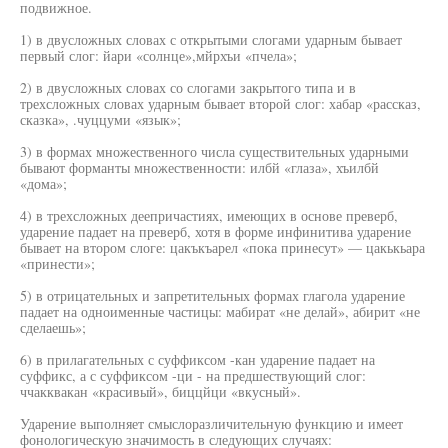
подвижное.
1) в двусложных словах с открытыми слогами ударным бывает
первый слог: йари «солнце»,мйрхъи «пчела»;
2) в двусложных словах со слогами закрытого типа и в
трехсложных словах ударным бывает второй слог: хабар «рассказ,
сказка», .чуццуми «язык»;
3) в формах множественного числа существительных ударными
бывают форманты множественности: илбй «глаза», хъилбй
«дома»;
4) в трехсложных деепричастиях, имеющих в основе преверб,
ударение падает на преверб, хотя в форме инфинитива ударение
бывает на втором слоге: цакъкъарел «пока принесут» — цакькьара
«принести»;
5) в отрицательных и запретительных формах глагола ударение
падает на одноименные частицы: мабират «не делай», абирит «не
сделаешь»;
6) в прилагательных с суффиксом -кан ударение падает на
суффикс, а с суффиксом -ци - на предшествующий слог:
ччакквакан «красивый», биццйци «вкусный».
Ударение выполняет смыслоразличительную функцию и имеет
фонологическую значимость в следующих случаях: