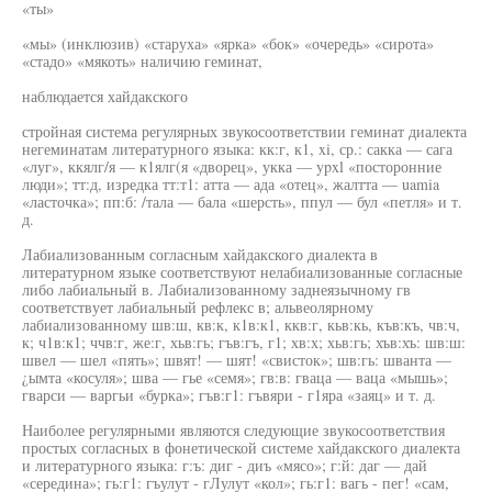
«ты»
«мы» (инклюзив) «старуха» «ярка» «бок» «очередь» «сирота»
«стадо» «мякоть» наличию геминат,
наблюдается хайдакского
стройная система регулярных звукосоответствии геминат диалекта
негеминатам литературного языка: кк:г, к1, xi, ср.: сакка — сага
«луг», ккялг/я — к1ялг(я «дворец», укка — ypxl «посторонние
люди»; тт:д, изредка тт:т1: атта — ада «отец», жалтта — uamia
«ласточка»; пп:б: /тала — бала «шерсть», ппул — бул «петля» и т.
д.
Лабиализованным согласным хайдакского диалекта в
литературном языке соответствуют нелабиализованные согласные
либо лабиальный в. Лабиализованному заднеязычному гв
соответствует лабиальный рефлекс в; альвеолярному
лабиализованному шв:ш, кв:к, к1в:к1, ккв:г, кьв:кь, къв:къ, чв:ч,
к; ч1в:к1; ччв:г, же:г, хьв:гь; гъв:гъ, г1; хв:х; хьв:гь; хъв:хъ: шв:ш:
швел — шел «пять»; швят! — шят! «свисток»; шв:гь: шванта —
¿ымта «косуля»; шва — гье «семя»; гв:в: гваца — ваца «мышь»;
гварси — варгьи «бурка»; гъв:г1: гъвяри - г1яра «заяц» и т. д.
Наиболее регулярными являются следующие звукосоответствия
простых согласных в фонетической системе хайдакского диалекта
и литературного языка: г:ъ: диг - диъ «мясо»; г:й: даг — дай
«середина»; гь:г1: гъулут - гЛулут «кол»; гь:г1: вагь - пег! «сам,