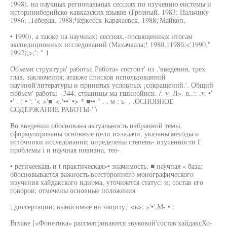
1998), на научных региональных сессиях по изучению еистемы и
историииберийско-кавказских языков (Грозный, 1983; Нальчику
1986; .Теберда, 1988;Черкесск-Карачаевск, 1988;'Майкоп,
• 1990), а также на научных) сессиях,-посвященных итогам
экспедиционных исследований (Махачкала;! 1980,1198б;<'1990,"
1992),>;': '' 1
Объеми структура' работы; Работа» состоит' из .'введения, трех
глав, заключения; атакже списков использованной
научной'литературы и принятых условных ¡сокращений.'. Общий
побьем' работы - 344: страницы ма-гшинойиси. /. v.-Л». n..:: ,v. •'
•' . ( • '; '< >'■' <.'••' •> * ■•• " . , м ; ь- . .ОСНОВНОЕ
СОДЕРЖАНИЕ РАБОТЫ-' \
Во введении обоснована актуальность избранной темы,
сформулированы основные цели и>задачи, указаны'методы и
источники исследования; определены степень- изученности f
проблемы i и научная новизна, тео-
• ретичеекаяь и t практическая>• значимость; ■ научная « база;
обосновывается важность всестороннего монографического
изучения хайдакского идиома, уточняется статус: и; состав его
говоров; отмечены основные положения
; диссертации; выносимые на защиту;' <ь>: »'•'.М- • :
Вглаве [«Фонетика» рассматриваются звуковой'состав'хайдаксХо-