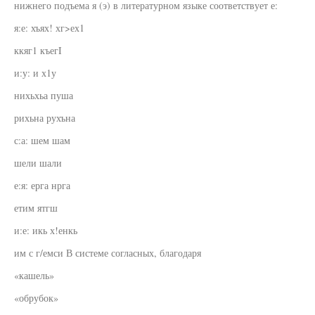
нижнего подъема я (э) в литературном языке соответствует е:
я:е: хъях! хг>ех1
ккяг1 къегI
и:у: и х1у
нихьхьа пуша
рихьна рухъна
с:а: шем шам
шели шали
е:я: ерга нрга
етим ятгш
и:е: икь х!енкь
им с г/емси В системе согласных, благодаря
«кашель»
«обрубок»