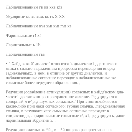
Лабиализованные гв кв ккв к!в
Увулярные къ хъ хъхъ кь гь X XX
Лабиализованные къа хьв кьв гъв хв
Фарингальные г! х!
Ларингальные ъ 1Ь
Лабиализованные гьв
• " Хайдакский' диалект' относится 'к диалектам1 даргинского
языка с сильно выраженным процессом перемещения вперед
заднеязычных:, в нем, в отличие от других диалектов, и
лабиализованные согласные переходят в лабиализованные же
согласные более переднего образования. ,
Редукция (ослабление артикуляции) согласных в хайда'кском дна-
•лектс'- достаточно-распространенное явление. Редуцируются
сонорный л и^ряд шумных согласных.' При этом ослабляются'
какие-либо признаки согласного: губная смычка, .переднеязычная
смычка, в результате чего смычные согласные переходят в
спирактоиды, а фарингальные согласные г/, х1, редуцируясь, дают
ларингальиый абрунтив ъ. .
Редукциясогласных ж-*й,, в—*й широко распространена в