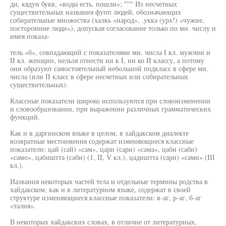
ди, кядун букв, «воды есть, пошли»; "''" Из несчетных
существительных названия фупп людей, обозначающих
собирательные множества (халкь «народ», .укка (урх!) «чужие,
посторонние люди»), допуская согласование только по мн. числу и
имея показа-
тель «б», совпадающий с показателями мн. числа I кл. мужчин и
II кл. женщин, нельзя отнести ни к I, ни ко II классу, а потому
они образуют самостоятельный небольшой подкласс в сфере мн.
числа (или II класс в сфере несчетных или собирательных
существительных).
Классные показатели широко используются при словоизменении
и словообразовании, при выражении различных грамматических
функций.
Как и в даргинском языке в целом, в хайдакском диалекте
возвратные местоимения содержат изменяющиеся классные
показатели: цай (сай) «сам», цари (сари) «сама», цаби (саби)
«само», цабиштта (саби) (1, II, V кл.), цадиштта (сари) «сами» (III
кл.).
Названия некоторых частей тела и отдельные термины родства в
хайдакском, как и в литературном языке, содержат в своей
структуре изменяющиеся классные показатели: в-аг, р-аг, б-аг
«талия».
В некоторых хайдакских словах, в отличие от литературных,