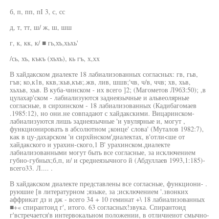
б, п, пп, пI 3, с, сс
д, т, тт, ш/ ж, ш, шш
г, к, кк, к/ ■ гь,хъ,хьхь'
/сь, хъ, къкъ (хъхъ), кь гъ, х,хх
В хайдакском диалекте 18 лабиализованных согласных: гв, гьв,
гъв; ко,к1в, ккв,:кьв,къв;.жв, лив, шшв;'чв, ч/в, ччв; хв, хьв,
хьхьв, хьв. В куба-чинском - их всего ]2; (Магометов Л9бЗ:50); ,в
цулахар'ском - лабиализуются заднеязычные и альвеолярные
согласные, в сирхинском - 18 лабиализованных (Кадибагомаев
.1985:12), но они.не совпадают с хайдакскими. Вицаринском-
лабиализуются лишь заднеязычные 'и увулярные и, могут ,
функционировать в абсолютном ¡конце' слова' (Муталов 1982:7),
как в цу-дахарском 'и сирхйнском'диалектах, в'отли<ше от
хайдакского и урахин-ского,1 В' урахинском.диалекте
лабиализованными могут быть все согласные, за исключением
губно-губных;б,п, и/ и среднеязычного й (Абдуллаев 1993,1:185)-
всего33. Л.... .
В хайдакском диалекте представлены все согласные, функциони- .
руюшие [в литературном ;языке, за ;исключением '.звонких
аффрикат дз и дж - всего 34 + 10 геминат +\ 18 лабиализованных
■+« спирантоид г', итого. 63 согласных!звука. Спирантоид
г'встречается'в интервокальном положении, в отличиеиот смычно-