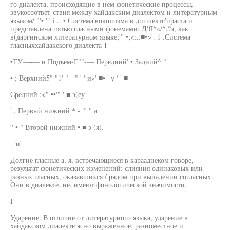
го диалекта, происходящие в нем фонетические процессы,
звукосоответ-ствия между хайдакским диалектом и литературным
языком/ "'• ' ' i .. • Система'вокшшзма в дпгшектс'праста и
представлена пятью гласными фонемами; Д'Я^«/^,?э, как
в(даргинском литературном языке;''' •;<:.:■•>'. 1 .Система
гласныххайдакекого диалекта 1
•ТУ—-— и Подъем-Г""-— Передний' • Задний^ "
• ; Верхний5" "1' " - " ' ' и»' ■• ' у ' ' ■
Средний :<" ••'" ' ■ э(еу
' . Первый нижний * - "' '' а
'' • " Второй нижний • ■ э (я).
. 'и'
Долгие гласные а, я, встречающиеся в карааднеком говоре,—
результат фонетических изменений: слияния одинаковых или
разных гласных, оказавшихся / рядом при выпадении согласных.
Они в диалекте, не, имеют фонологической значимости.
Г
Ударение. В отличие от литературного языка, ударение в
хайдакском диалекте ясно выраженное, разноместное и