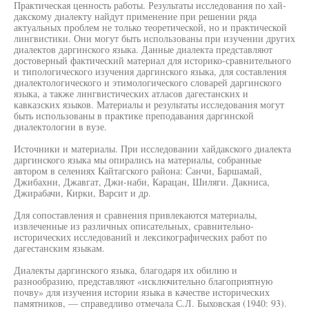
Практическая ценность работы. Результаты исследования по хай-
дакскому диалекту найдут применение при решении ряда
актуальных проблем не только теоретической, но и практической
лингвистики. Они могут быть использованы при изучении других
диалектов даргинского языка. Данные диалекта представляют
достоверный фактический материал для историко-сравнительного
и типологического изучения даргинского языка, для составления
диалектологического и этимологического словарей даргинского
языка, а также лингвистических атласов дагестанских и
кавказских языков. Материалы и результаты исследования могут
быть использованы в практике преподавания даргинской
диалектологии в вузе.
Источники и материалы. При исследовании хайдакского диалекта
даргинского языка мы опирались на материалы, собранные
автором в селениях Кайтагского района: Санчи, Баршамай,
Джибахни, Джавгат, Джи-наби, Карацан, Шиляги. Дакниса,
Джирабачи, Кирки, Варсит и др.
Для сопоставления и сравнения привлекаются материалы,
извлеченные из различных описательных, сравнительно-
исторических исследований и лексикографических работ по
дагестанским языкам.
Диалекты даргинского языка, благодаря их обилию и
разнообразию, представляют «исключительно благоприятную
почву» для изучения истории языка в качестве исторических
памятников, — справедливо отмечала С.Л. Быховская (1940: 93).