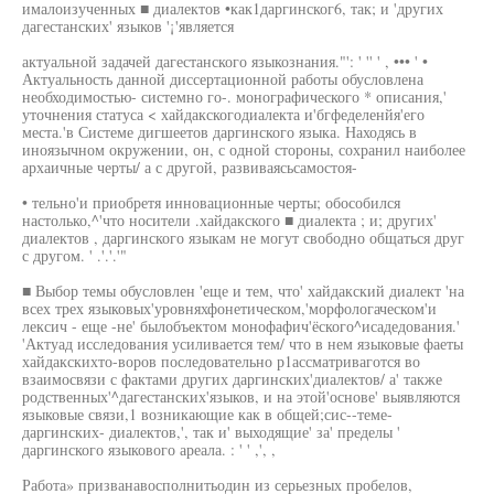
ималоизученных ■ диалектов •как1даргинског6, так; и 'других
дагестанских' языков '¡'является
актуальной задачей дагестанского языкознания."': ' '' ' , ••• ' •
Актуальность данной диссертационной работы обусловлена
необходимостью- системно го-. монографического * описания,'
уточнения статуса < хайдакскогодиалекта и'бгфеделенйя'его
места.'в Системе дигшеетов даргинского языка. Находясь в
иноязычном окружении, он, с одной стороны, сохранил наиболее
архаичные черты/ а с другой, развиваясьсамостоя-
• тельно'и приобретя инновационные черты; обособился
настолько,^'что носители .хайдакского ■ диалекта ; и; других'
диалектов , даргинского языкам не могут свободно общаться друг
с другом. ' .'.'.'"
■ Выбор темы обусловлен 'еще и тем, что' хайдакский диалект 'на
всех трех языковых'уровняхфонетическом,'морфологаческом'и
лексич - еще -не' былобъектом монофафич'ёского^исадедования.'
'Актуад исследования усиливается тем/ что в нем языковые фаеты
хайдакскихто-воров последовательно р1ассматриваготся во
взаимосвязи с фактами других даргинских'диалектов/ а' также
родственных'^дагестанских'языков, и на этой'основе' выявляются
языковые связи,1 возникающие как в общей;сис--теме-
даргинских- диалектов,', так и' выходящие' за' пределы '
даргинского языкового ареала. : ' ' ,', ,
Работа» призванавосполнитьодин из серьезных пробелов,