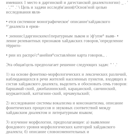
имевших 1 место в даргинской и дагестанской диалектологии) _ . '
. ',"" .' \ Цель и задачи исслед6в'ания|гОснов'ной целью
исследования явля-
• ется системное монографическое' описание'хайдакского
^'диалекта в ерюв-
• ;нениис1даргинскимл1пературным лыком и )ф'упм^ выяв- •
ление релевантных признаков хайдакских говоров,'определение
тёррито-
• рии их распро'с^анейия^составлёние карта говоров,, .
Эта общая'цель предполагает решение следующих задач: '' ' .'
1) на основе фонетико-морфологических и лексических различий,
наблюдающихся в речи жителей населенных пунктов, входящих в
состав хайдакского диалекта, выделить и обосновать семь говоров:
баршамай-ский, джибахнинский, карацанский, санчинский,
шуркаитский, каттагнин-ский, ирчамульский;
2) исследование системы вокализма и консонантизма, описание
фонетических процессов и звуковых соответствий между
хайдакским диалектом и литературным языком;
3) изучение морфологии, предполагающее: а) выявление
фондового уровня морфологических категорий хайдакского
диалекта; б) описание словоизменительных и