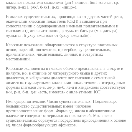
классные показатели окаменели {дяг! «лицо», бягI «стена», ср.
литер. в-нх1, рях/, б-ях1, д-ях! «лицо»),
В именах существительных, производных от других частей речи,
окаменелый классный показатель (ОКП) выявляется при
сопоставлении с однокоренными именами прилагательными и
глаголами (д-агьри «сознание, разум» от багьара (мн. дагьара)
«узнать»; б-ухъу «желток» от бухъу «желтый»).
Классные показатели обнаруживаются в структуре глагольных
основ, наречий, послелогов, превербов, существительных,
прилагательных, числительных, личных и возвратных
местоимений.
Классные экспоненты в глаголе обычно представлены в анлауте и
инлауте, но, в отличие от литературного языка и других
диалектов, в хайдакском диалекте нет глаголов с семантикой
«имеется» с ауслаутными классными показателями. Литературным
формам глаголов ле-в, ле-р, ле-б, ле-д в хайдакском соответствуют
в-и, р-и, б-и, д-и «есть, имеется» с анла-утными ЮТ.
Имя существительное. Число существительных. Подавляющее
большинство существительных имеет числовое
противопоставление форм. Форма ед. числа в абсолютивном
падеже не содержит материальных показателей. Мн. число
существительных образуется посредством присоединения к основе
ед. числа формообразующих аффиксов.