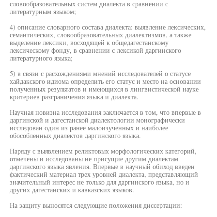
словообразовательных систем диалекта в сравнении с
литературным языком;
4) описание словарного состава диалекта: выявление лексических,
семантических, словообразовательных диалектизмов, а также
выделение лексики, восходящей к общедагестанскому
лексическому фонду, в сравнении с лексикой даргинского
литературного языка;
5) в связи с расхождениями мнений исследователей о статусе
хайдакского идиома определить его статус и место на основании
полученных результатов и имеющихся в лингвистической науке
критериев разграничения языка и диалекта.
Научная новизна исследования заключается в том, что впервые в
даргинской и дагестанской диалектологии монографически
исследован один из ранее малоизученных и наиболее
обособленных диалектов даргинского языка.
Наряду с выявлением реликтовых морфологических категорий,
отмечены и исследованы не присущие другим диалектам
даргинского языка явления. Впервые в научный обиход введен
фактический материал трех уровней диалекта, представляющий
значительный интерес не только для даргинского языка, но и
других дагестанских и кавказских языков.
На защиту выносятся следующие положения диссертации: