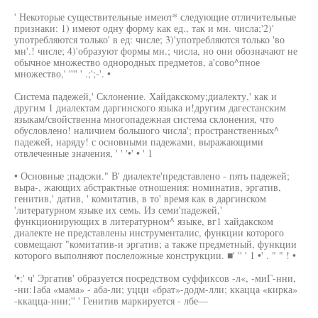
' Некоторые существительные имеют* следующие отличительные
признаки: 1) имеют одну форму как ед., так и мн. числа;'2)'
употребляются только' в ед: числе; 3)'употребляются только 'во
мн'.! числе; 4)'образуют формы мн.; числа, но они обозначают не
обычное множество однородных предметов, а'сово^пное
множество,' '''' ' .;';-'. •
Система падежей,' Склонение. Хайдакскому;диалекту,' как и
другим 1 диалектам даргинского языка и!другим дагестанским
языкам/свойственна многопадежная система склонения, что
обусловлено! наличием большого числа'; пространственных^
падежей, наряду! с основными падежами, выражающими
отвлеченные значения, ' ' '•' • ' 1
• Основные ;падсжи." В' диалекте'представлено - пять падежей;
выра-, жающих абстрактные отношения: номинатив, эргатив,
генитив,' датив, ' комитатив, в то' время как в даргинском
'литературном языке их семь. Из семи'падежей,'
функционирующих в литературном^ языке, вг1 хайдакском
диалекте не представлены инструменталис, функции которого
совмещают "комитатив-и эргатив; а также предметный, функции
которого выполняют послеложные конструкции. ■' '' ' 1 •' . " " ! •
'•:' ч' Эргатив' образуется посредством суффиксов -л«, -миГ-нни,
-ни:1аба «мама» - аба-ли; уцци «брат»-додм-лли; ккацца «кирка»
-ккацца-нни;'' ' Генитив маркируется - лбе—