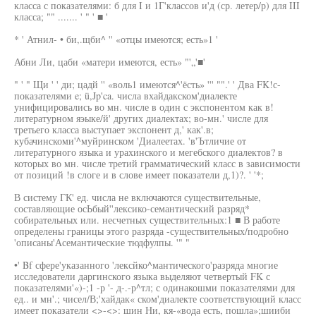
класса с показателями: б для I и 1Г'классов и'д (ср. летер/р) для III
класса; "" ....... ' " ' ■ '
* ' Атнил- • би,.щби^ '' «отцы имеются; есть»1 '
Абни Ли, цаби «матери имеются, есть» "'„'■'
" ' " Щи ' ' ди; цадй '' «воль1 имеются^'ёсть» ''' "".' ' Два FK!с-
показателями e; ü,Jp'ca. числа вхайдакском'диалекте
унифицировались во мн. числе в один с экспонентом как в!
литературном яэыке/й' других диалектах; во-мн.' числе для
третьего класса выступает экспонент д,' как'.в;
кубачинскоми'^муйринском 'Диалеетах. 'в'Ътличие от
литературного языка и урахинского и мегебского диалектов? в
которых во мн. числе третий грамматический класс в зависимости
от позиций !в слоге и в слове имеет показатели д,1)?. ' '*;
В систему ГК' ед. числа не включаются существительные,
составляющие осЬбый''лексико-семантический разряд*
собирательных или. несчетных существительных:1 ■ В работе
определены границы этого разряда -существительных/подробно
'описаны'Асемантические тюдфулпы. '" "
•' Bf сфере'указанного 'лексйко^мантического'разряда многие
исследователи даргинского языка выделяют четвертый FK с
показателями'«)-;1 -р '- д-.-р^тл; с одинакошми показателями для
ед.. и мн'.; чисел/В;'хайдак« ском'диалекте соответствующий класс
имеет показатели <>-<>: шин Ни, кя-«вода есть, пошла»;шииби