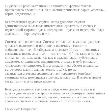
а) ударение различает значение финитной формы глагола
прошедшего времени 3 л. от значения причастия: барив «сделал» -
барйв «сделанный»;
б) встречаются другие случаи, когда ударение служит
единственным смыслоразличительным средством в словах с
идентичной формой: дугьа «передняя» - дугьа «в передней»; бара
«сделай» — бара «чуть» и т.д.
Система консонантизма. Система согласных звуков хайдакского
диалекта осложнена и обогащена наличием геминат и
лабиализованных. В хайдакском диалекте 10 геминированных
согласных: шесть смычных — пп, тт, кк, 1/1/, чч. къкъ и четыре
спиранта - сс. шш, хьхь, хх. как в цудахар-ском, кубачинском,
амухском, сирхинском, ицаринском, а также в муй-ринском.
чирагском, усишинском. В мугинском и мегебском диалектах
встречается фарингальная гемината х1х1, но не
засвидетельствована среднеязычная (переднемягконебная)
гемината хьхь, имеющаяся в других диалектах. В литературном
языке геминаты не представлены.
Благодаря наличию геминат в хайдакском диалекте, как и в
других диалектах цудахарского типа, функционирует четверичная
система смычных: звонкий, глухой, гемината и абруптив и
троичная система спирантов: звонкий, глухой, гемината.
Смычные: Спиранты: