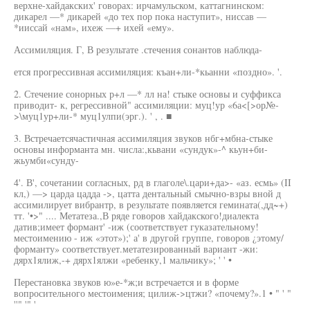
верхне-хайдакских' говорах: ирчамульском, каттагнинском:
дикарел —* дикарей «до тех пор пока наступит», ниссав —
*ииссай «нам», ихеж —+ ихей «ему».
Ассимиляция. Г, В результате .стечения сонантов наблюда-
ется прогрессивная ассимиляция: къан+ли-*кьанни «поздно». '.
2. Стечение сонорных р+л —* лл на! стыке основы и суффикса
приводит- к, регрессивной" ассимиляции: муц!ур «6а<[>ор№-
>\муц1ур+ли-* муц1улпи(эрг.). ' , . ■
3. Встречаетсячастичная ассимиляция звуков нбг+мбна-стыке
основы информанта мн. числа:,кьвани «сундук»-^ кьун+би-
жьумби«сунду-
4'. В', сочетании согласных, рд в глаголе\.цари+да>- «аз. есмь» (II
кл,) —> царда цадда ->, цатта дентальный смычно-взры вной д
ассимилирует вибрантр, в результате появляется гемината(,дд~+)
тт. '•>" .... Метатеза.,В ряде говоров хайдакского!диалекта
датив;имеет формант' -иж (соответствует гуказательному!
местоимению - иж «этот»);' а' в другой группе, говоров ¿этому/
форманту» соответствует.метатезированный вариант -жи:
дярх1ялиж,-+ дярх1ялжи «ребенку,1 мальчику»; ' ' •
Перестановка звуков ю»е-*ж;и встречается и в форме
вопросительного местоимения; цилиж->цтжи? «почему?».1 • " ' "
''" '" '