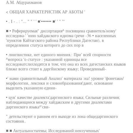
А.М. Абдурахманов
< ОБЩАЯ ХАРАКТЕРИСТИК АР АБОТЫ '
• . I - . : "... " " ' ' ■'••••••• ■' ' '' "'
■ • Реферируемая" диссертация^ посвящена сравнетель'ному'
исследова-' 'нию хайдакского идиома (речи -36 • населенных
'пунктов Кайтагского района Республики Дагестан), в
определении статуса которого до сих пор в
• лингвистике, нет единого мнения.: При' всей спорности
^вопроса 'о статусе : указанной единицы все
исследоватслихходятся в том; что она из всех дагестанских языков
ближе всего стоит к даргйнскому языку; Проведенный-
•' нами сравнительный Анализ' материала :на! уровне 'фонетаки/
морфологии, лексики и словообразования'дают, основание
выделить указанную едини-
• цув' качестве диалекта'даргинского языка; Сильные различия;
наблюдающиеся между хайдакским и другими диалектами
даргинского языка^'сви-
" детельствуют о раннем его выходе из лона общедаргинского
состояния..
■ ■ Актуальностьтемы; Исследований:неизученных'