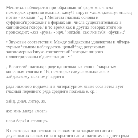
Метатеза. наблюдается при образовании' форм мн. числа'
некоторых существительных; хаму/1 «прут» ~хшми,ккешул «палец
ноги» - ккилми. ' „¡.I Метатеза гласных основы и
суффикса'пройсходит в формах мн. числа существительных в
санчинском говоре,' в то время как в других говорах этого не
происходит; «яхв «рука» - ирч." ияхьби, сакчл<игь0я_<фуки».;'
• Звуковые соответствия; Между хайдакским ;диалектом и лйтера-
турным*языком.наблюдается- целый^ряд регулярных
закономерныхIзвуко-соответствий^которые широко
иллюстрированы в'диссертации. • '
, В.системё гласных;в ряде односложных слов с "закрытым
конечным слогом и 1В, некоторых>двусложных:словах
хайдакскому гласному' заднего
ряда нижнего подъема и в литературном языке сося ветел вует
гласный переднего ряда среднего подъема е, ср.:
хайд. диал. литер, яз.
а:е: миь .мех¡а «мозг»
иари 6ерх1и «солнце»
В некоторых односложных словах типа закрытою слога и
двусложных словах гипа открытого слога гласному среднего ряда