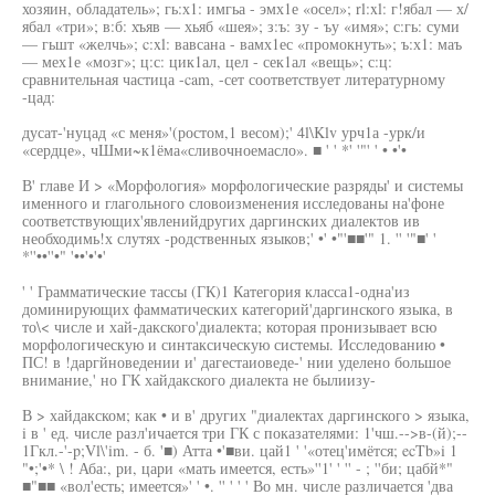
хозяин, обладатель»; гь:х1: имгьа - эмх1е «осел»; rl:xl: г!ябал — х/
ябал «три»; в:б: хъяв — хьяб «шея»; з:ъ: зу - ъу «имя»; с:гь: суми
— гьшт «желчь»; c:xl: вавсана - вамх1ес «промокнуть»; ъ:х1: маъ
— мех1е «мозг»; ц:с: цик1ал, цел - сек1ал «вещь»; с:ц:
сравнительная частица -cam, -сет соответствует литературному
-цад:
дусат-'нуцад «с меня»'(ростом,1 весом);' 4l\Klv урч1а -урк/и
«сердце», чШми~к1ёма«сливочноемасло». ■ ' ' *' '"' ' • •'•
В' главе И > «Морфология» морфологические разряды' и системы
именного и глагольного словоизменения исследованы на'фоне
соответствующих'явленийдругих даргинских диалектов ив
необходимь!х слутях -родственных языков;' •' •"'■■'" 1. '' '"■' '
*''••''•" '••'•'•'
' ' Грамматические тассы (ГК)1 Категория класса1-одна'из
доминирующих фамматических категорий'даргинского языка, в
то\< числе и хай-дакского'диалекта; которая пронизывает всю
морфологическую и синтаксическую системы. Исследованию •
ПС! в !даргйноведении и' дагестаиоведе-' нии уделено большое
внимание,' но ГК хайдакского диалекта не былиизу-
В > хайдакском; как • и в' других "диалектах даргинского > языка,
i в ' ед. числе разл'ичается три ГК с показателями: 1'чш.-->в-(й);--
1Гкл.-'-p;Vl\'im. - б. '■) Атта •'■ви. цай1 ' '«отец'имётся; ecTb»i 1
"•;'•* \ ! Аба:, ри, цари «мать имеется, есть»''1' ' '' - ; ''би; цабй*"
■"■■ «вол'есть; имеется»' ' •. '' ' ' ' Во мн. числе различается 'два