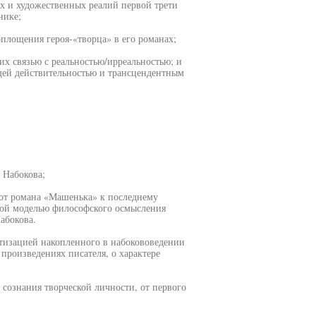
ых и художественных реалий первой трети
нике;
площения героя-«творца» в его романах;
их связью с реальностью/ирреальностью; и
щей действительностью и трансцендентным
 Набокова;
 от романа «Машенька» к последнему
зной моделью философского осмысления
абокова.
атизацией накопленного в набокововедении
 произведениях писателя, о характере
 сознания творческой личности, от первого