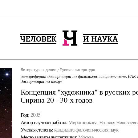
Литературоведение
Русская литература
автореферат диссертации по филологии, специальность ВАК 
диссертация на тему:
Концепция "художника" в русских р
Сирина 20 - 30-х годов
Год:
2005
Автор научной работы:
Мирошникова, Наталья Николаевн
Ученая cтепень:
кандидата филологических наук
Место защиты диссертации:
Москва