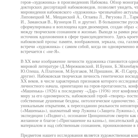
героя-«художника» в произведениях Набокова. Обзор моногра
докторских диссертаций набокововедов, позволяет увидеть, ч
мировидения набоковского «художника» чрезвычайно актуаль
Липовецкий М., Мещанский А., Оглаева Л., Рягузова Л.,.Тарк
И., Заманская В., Кузнецов П. и другие). В большинстве рус
сформулирована и воплощена идея двоемирия, создан образ 
между творческим сознанием и жизнью. Выходя за рамки реал
источник вдохновения в сфере трансцендентного. Здесь крое
набоковской прозы: памяти, воображения, зеркала, сна, галл
встречи «художника» с самим собой, когда он одновременно и 
встречается с «не-Я».
В XX веке изображение личности художника становится одной
мировой литературе (Д.Мережковский, И.Бунин, Б.Эйхенбаум
Ю.Олеша, А.Платонов, М.Булгаков, М.Пришвин, Ж.-П.Сартр,
другие). Набоковская творческая личность генетически восхо
XX веков, в числе характерных признаков которого исследов
личностного начала, ориентацию на героя-протагониста, конф
«Машенька» (1926) к последнему -«Дар» (1936) этот конфлик
миру за его одномерность; набоковский герой-«творец» пости
собственные душевные бездны, онтологическое одиночество. 
уникальным открытиям, к пересозданию реальности неповто
(«Машенька»), шахматный мир Лужина («Защита Лужина»), гр
экспедиции («Подвиг»), осознание Цинциннатом смерти как п
желанное и благое («Приглашение на казнь»), писательский д
материалом и над собственным сознанием, проникновение в 
Предметом нашего исследования является художественная ко