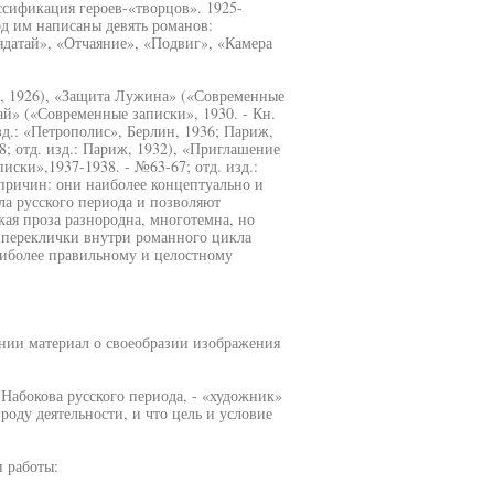
ссификация героев-«творцов». 1925-
од им написаны девять романов:
ядатай», «Отчаяние», «Подвиг», «Камера
, 1926), «Защита Лужина» («Современные
тай» («Современные записки», 1930. - Кн.
зд.: «Петрополис», Берлин, 1936; Париж,
; отд. изд.: Париж, 1932), «Приглашение
иски»,1937-1938. - №63-67; отд. изд.:
причин: они наиболее концептуально и
ла русского периода и позволяют
кая проза разнородна, многотемна, но
 переклички внутри романного цикла
иболее правильному и целостному
нии материал о своеобразии изображения
 Набокова русского периода, - «художник»
роду деятельности, и что цель и условие
 работы: