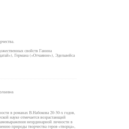
рчества.
удожественных свойств Ганина
тай»), Германа («Отчаяние»), Эдельвейса
колаевна
ости в романах В.Набокова 20-30-х годов,
еской науке отмечается возрастающий
к самовыражения неординарной личности в
учению природы творчества героя-«творца»,