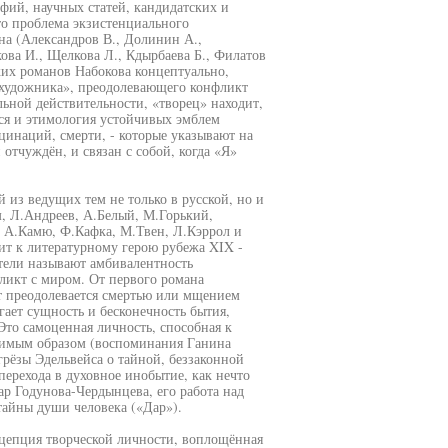
фий, научных статей, кандидатских и
то проблема экзистенциального
на (Александров В., Долинин А.,
ова И., Щелкова Л., Кдырбаева Б., Филатов
ских романов Набокова концептуально,
«художника», преодолевающего конфликт
ьной действительности, «творец» находит,
тся и этимология устойчивых эмблем
юцинаций, смерти, - которые указывают на
отчуждён, и связан с собой, когда «Я»
 из ведущих тем не только в русской, но и
, Л.Андреев, А.Белый, М.Горький,
 А.Камю, Ф.Кафка, М.Твен, Л.Кэррол и
дит к литературному герою рубежа XIX -
атели называют амбивалентность
ликт с миром. От первого романа
т преодолевается смертью или мщением
гает сущность и бесконечность бытия,
Это самоценная личность, способная к
римым образом (воспоминания Ганина
ёзы Эдельвейса о тайной, беззаконной
ерехода в духовное инобытие, как нечто
ар Годунова-Чердынцева, его работа над
тайны души человека («Дар»).
нцепция творческой личности, воплощённая