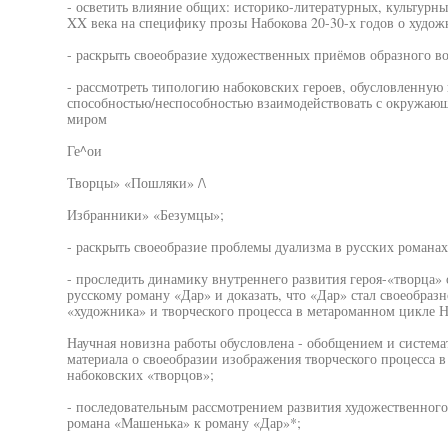
- осветить влияние общих: историко-литературных, культурн
XX века на специфику прозы Набокова 20-30-х годов о худож
- раскрыть своеобразие художественных приёмов образного во
- рассмотреть типологию набоковских героев, обусловленную 
способностью/неспособностью взаимодействовать с окружаю
миром
Ге^ои
Творцы» «Пошляки» /\
Избранники» «Безумцы»;
- раскрыть своеобразие проблемы дуализма в русских романах
- проследить динамику внутреннего развития героя-«творца»
русскому роману «Дар» и доказать, что «Дар» стал своеобра
«художника» и творческого процесса в метароманном цикле Н
Научная новизна работы обусловлена - обобщением и систем
материала о своеобразии изображения творческого процесса в
набоковских «творцов»;
- последовательным рассмотрением развития художественного
романа «Машенька» к роману «Дар»*;