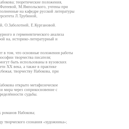
абокова; теоретические положения,
.Фатеевой, М.Ямпольского, учтены при
полненные на кафедре русской литературы
ерситета Л.Трубиной,
й, О.Заболотней, Е.Кургановой.
турного и герменевтического анализа
рой на, историко-литературный и
ит в том, что основные положения работы
ософии творчества писателя;
могут быть использованы в вузовских
ти XX века, а также в практике
бежья, творчеству Набокова, при
абокова открыто метафизическое
и мира через соприкосновение с
ределённости судьбы.
х романов Набокова;
ду творческого сознания «художника»;