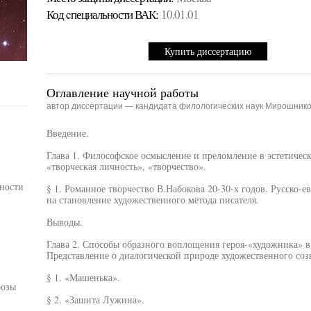
Код cпециальности ВАК:
10.01.01
Купить диссертацию
Оглавление научной работы
автор диссертации — кандидата филологических наук Мирошнико
Введение.
Глава 1. Философское осмысление и преломление в эстетиче
«творческая личность», «творчество».
ности
§ 1. Романное творчество В.Набокова 20-30-х годов. Русско-
на становление художественного метода писателя.
Выводы.
в
Глава 2. Способы образного воплощения героя-«художника» в
Представление о диалогической природе художественного соз
§ 1. «Машенька».
розы
§ 2. «Зашита Лужина».