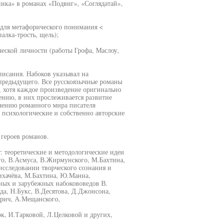
ика» в романах «Подвиг», «Соглядатай»,
 для метафорического понимания <
алка-трость, щель);
еской личности (работы Грофа, Маслоу,
писания. Набоков указывал на
 предыдущего. Все русскоязычные романы
 хотя каждое произведение оригинально
нию, в них прослеживается развитие
учению романного мира писателя
 психологические и собственно авторские
героев романов.
: теоретические и методологические идеи
го, В.Асмуса, В.Жирмунского, М.Бахтина,
сследовании творческого сознания и
ихачёва, М.Бахтина, Ю.Манна,
нных и зарубежных набокововедов В.
да, Н.Букс, В.Десятова, Д.Джонсона,
рич, А.Мещанского,
к, И.Тарковой, Л.Целковой и других,