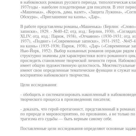
в набоковских романах русского периода, типологическая кла
1937годы - наиболее плодотворные для писателя. В этот пери
«Машенька», «Король, дама, валет», «Защита Лужина», «Согл
Обскура», «Приглашение на казнь», «Дар».
В работе представлены романы,«Машенька» (Берлин: «Слово»
записки», 1929. - №40-42; отд. изд.: Берлин, 1930), «Согляда
XLIV; отд. изд.: Париж, 1938), «Отчаяние» (1930-1931; отд. и
1937), «Подвиг» («Современные записки», 1931-1932. -№45-48
на казнь» (1935-1936; Париж, 1938), «Дар» («Современные зап
Нью-Йорк, 1952). Выбор названных романов оправдан рядом 
структурно значимы для характеристики всего романного цик
проследить становление творческой личности героя. Набоковс
имеет общую художественную целостность. Межтекстуальные
имеют свои определенные тематические функции и служат на
восприятию набоковского творчества.
Цели исследования:
- обобщить и систематизировать накопленный в набокововеде
творческого процесса в произведениях писателя;
- доказать, что герой-протагонист, представленный в романах
по природе и мировосприятию, по призванию, а не только по 
трагизма его судьбы — быть верным самому себе.
Поставленные цели исследования определяют основные задачи