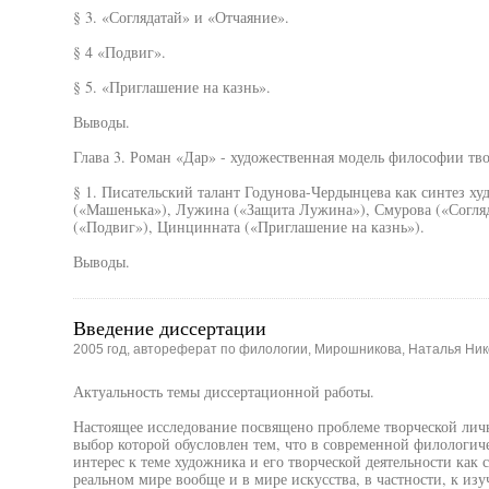
§ 3. «Соглядатай» и «Отчаяние».
§ 4 «Подвиг».
§ 5. «Приглашение на казнь».
Выводы.
Глава 3. Роман «Дар» - художественная модель философии тво
§ 1. Писательский талант Годунова-Чердынцева как синтез х
(«Машенька»), Лужина («Защита Лужина»), Смурова («Согляда
(«Подвиг»), Цинцинната («Приглашение на казнь»).
Выводы.
Введение диссертации
2005 год, автореферат по филологии, Мирошникова, Наталья Ни
Актуальность темы диссертационной работы.
Настоящее исследование посвящено проблеме творческой личн
выбор которой обусловлен тем, что в современной филологич
интерес к теме художника и его творческой деятельности ка
реальном мире вообще и в мире искусства, в частности, к из