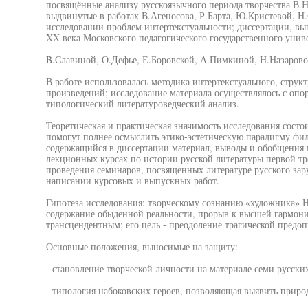
посвящённые анализу русскоязычного периода творчества В.Н
выдвинутые в работах В.Агеносова, Р.Барта, Ю.Кристевой, Н
исследовании проблем интертекстуальности; диссертации, вы
XX века Московского педагогического государственного унив
B.Славиной, О.Дефье, Е.Боровской, А.Пимкиной, Н.Назарово
В работе использовалась методика интертекстуального, струк
произведений; исследование материала осуществлялось с опо
типологический литературоведческий анализ.
Теоретическая и практическая значимость исследования состо
помогут полнее осмыслить этико-эстетическую парадигму фил
содержащийся в диссертации материал, выводы и обобщения 
лекционных курсах по истории русской литературы первой тре
проведения семинаров, посвященных литературе русского зару
написании курсовых и выпускных работ.
Гипотеза исследования: творческому сознанию «художника» Н
содержание обыденной реальности, прорыв к высшей гармони
трансцендентным; его цель - преодоление трагической предоп
Основные положения, выносимые на защиту:
- становление творческой личности на материале семи русски
- типология набоковских героев, позволяющая выявить приро