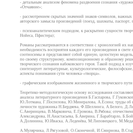
- детальным анализом феномена раздвоения сознания «художн
«Отчаяние»;
- рассмотрением скрытых значений знаков-символов, важных
авторского замысла произведений (поезд, шахматы, паспорт, п
- психоаналитическим подходом, к раскрытию сущности творч
Нойеса, Пфистера);
Романы рассматриваются в соответствии с хронологией их на
необходимость восприятия каждого его произведения в свете
соотносимы и представляют собой единую, целостную модель,
по своему структурному, композиционному и образному реше
творческого сознания набоковского героя. Такой подход к из
синтезирует литературные, культурологические, философские,
аспекты понимания сути человека-«творца».
- графическим изображением жизненного и творческого пути 
Теоретико-методологическую основу исследования составляют
анализа литературного произведения Б.Гаспарова, Г.Гуковско
Ю.Лотмана, Г.Поспелова, Ю.Минералова, А.Есина; труды об и
личности художника Н.Бердяева, Ф.Шеллинга, А.Белого, Д.Л
С.Аверинцева, В.Марковича, Е.Громова, В.Рябова; отечестве
Александрова, Н.Анастасьева, Б.Аверина, Г.Барабтарло, Б.Бой
А.Долинина, Ю.Иваска, А.Леденёва, М:Липовецкого, М.Меда
A.Мулярчика, Л.Рягузовой, О.Сконечной, И.Смирнова, В.Стар