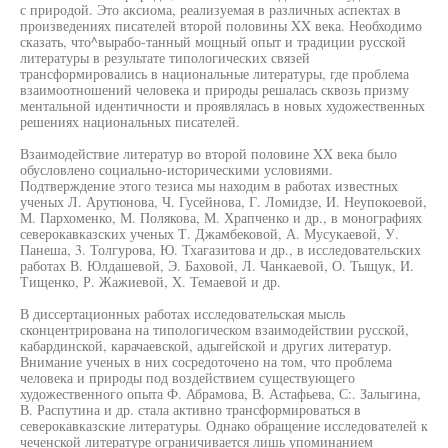
с природой. Это аксиома, реализуемая в различных аспектах в
произведениях писателей второй половины XX века. Необходимо
сказать, что^вырабо-танный мощный опыт и традиции русской
литературы в результате типологических связей
трансформировались в национальные литературы, где проблема
взаимоотношений человека и природы решалась сквозь призму
ментальной идентичности и проявлялась в новых художественных
решениях национальных писателей.
Взаимодействие литератур во второй половине XX века было
обусловлено социально-историческими условиями.
Подтверждение этого тезиса мы находим в работах известных
ученых Л. Арутюнова, Ч. Гусейнова, Г. Ломидзе, И. Неупокоевой,
М. Пархоменко, М. Полякова, М. Храпченко и др., в монографиях
северокавказских ученых Т. Джамбековой, А. Мусукаевой, У.
Панеша, 3. Толгурова, Ю. Тхагазитова и др., в исследовательских
работах В. Юлдашевой, Э. Баховой, Л. Чанкаевой, О. Тыщук, И.
Тищенко, Р. Жажиевой, X. Темаевой и др.
В диссертационных работах исследовательская мысль
сконцентрирована на типологическом взаимодействии русской,
кабардинской, карачаевской, адыгейской и других литератур.
Внимание ученых в них сосредоточено на том, что проблема
человека и природы под воздействием существующего
художественного опыта Ф. Абрамова, В. Астафьева, С:. Залыгина,
В. Распутина и др. стала активно трансформироваться в
северокавказские литературы. Однако обращение исследователей к
чеченской литературе ограничивается лишь упоминанием