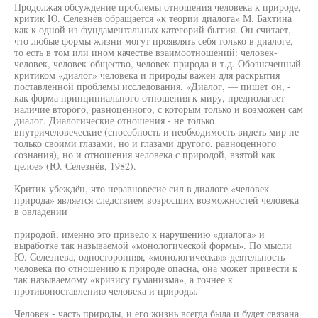
Продолжая обсуждение проблемы отношения человека к природе,
критик Ю. Селезнёв обращается «к теории диалога» М. Бахтина
как к одной из фундаментальных категорий бьггия. Он считает,
что любые формы жизни могут проявлять себя только в диалоге,
то есть в том или ином качестве взаимоотношений: человек-
человек, человек-общество, человек-природа и т.д. Обозначенный
критиком «диалог» человека и природы важен для раскрытия
поставленной проблемы исследования. «Диалог, — пишет он, -
как форма принципиального отношения к миру, предполагает
наличие второго, равноценного, с которым только и возможен сам
диалог. Диалогические отношения - не только
внутричеловеческие (способность и необходимость видеть мир не
только своими глазами, но и глазами другого, равноценного
сознания), но и отношения человека с природой, взятой как
целое» (Ю. Селезнёв, 1982).
Критик убеждён, что неравновесие сил в диалоге «человек —
природа» является следствием возросших возможностей человека
в овладении
природой, именно это привело к нарушению «диалога» и
выработке так называемой «монологической формы». По мысли
Ю. Селезнева, односторонняя, «монологическая» деятельность
человека по отношению к природе опасна, она может привести к
так называемому «кризису гуманизма», а точнее к
противопоставлению человека и природы.
Человек - часть природы, и его жизнь всегда была и будет связана