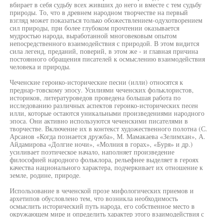
вбирает в себя судьбу всех живших до него и вместе с тем судьбу
природы. То, что в древнем народном творчестве на первый
взгляд может показаться только обожествлением-одухотворением
сил природы, при более глубоком прочтении оказывается
мудростью народа, выработанной многовековым опытом
непосредственного взаимодействия с природой. В этом видится
сила легенд, преданий, поверий, в этом же - и главная причина
постоянного обращения писателей к осмыслению взаимодействия
человека и природы.
Чеченские героико-исторические песни (илли) относятся к
преднар-товскому эпосу. Усилиями чеченских фольклористов,
историков, литературоведов проведена большая работа по
исследованию различных аспектов героико-исторических песен
илли, которые остаются уникальными произведениями народного
эпоса. Они активно используются чеченскими писателями в
творчестве. Включение их в контекст художественного полотна (С.
Арсанов «Когда познается дружба», М. Мамакаева «Зелимхан», А.
Айдамирова «Долгие ночи», «Молния в горах», «Буря» и др.)
усиливает поэтическое начало, наполняет произведение
философией народного фольклора, рельефнее выделяет в героях
качества национального характера, подчеркивает их отношение к
земле, родине, природе.
Использование в чеченской прозе мифологических приемов и
архетипов обусловлено тем, что возникла необходимость
осмыслить исторический путь народа, его собственное место в
окружающем мире и определить характер этого взаимодействия с