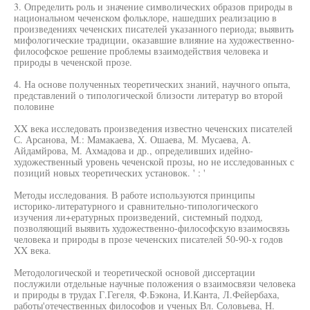
3. Определить роль и значение символических образов природы в
национальном чеченском фольклоре, нашедших реализацию в
произведениях чеченских писателей указанного периода; выявить
мифологические традиции, оказавшие влияние на художественно-
философское решение проблемы взаимодействия человека и
природы в чеченской прозе.
4. На основе полученных теоретических знаний, научного опыта,
представлений о типологической близости литератур во второй
половине
XX века исследовать произведения известно чеченских писателей
С. Арсанова, М.: Мамакаева, X. Ошаева, М. Мусаева, А.
Айдамйрова, М. Ахмадова и др., определивших идейно-
художественный уровень чеченской прозы, но не исследованных с
позиций новых теоретических установок. ' : '
Методы исследования. В работе используются принципы
историко-литературного и сравнительно-типологического
изучения ли+ературных произведений, системный подход,
позволяющий выявить художественно-философскую взаимосвязь
человека и природы в прозе чеченских писателей 50-90-х годов
XX века.
Методологической и теоретической основой диссертации
послужили отдельные научные положения о взаимосвязи человека
и природы в трудах Г.Гегеля, Ф.Бэкона, И.Канта, Л.Фейербаха,
работы'отечественных философов и ученых Вл. Соловьева, Н.