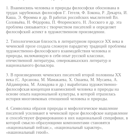
1. Взаимосвязь человека и природы философски обоснована в
трудах зарубежных философов Г. Гегеля, Ф. Бэкона, Р. Декарта, И.
Каша, Э. Фромма и др. В работах российских мыслителей Вл.
Соловьёва, Н. Фёдорова, П. Флоренского, Н. Лосского и др. эта
проблема связывается с творчеством писателей и определяет
философский аспект в художественном произведении.
2. Типологическая близость в литературном процессе XX века в
чеченской прозе создала сложную парадигму традиций проблемы
художественно-философского взаимодействия человека и
природы, включающую в себя опыт русской классики,
отечественной литературы, северокавказских литератур и
национального фольклора.
3. В произведениях чеченских писателей второй половины XX
века (С. Арсанова, М. Мамакаева, X. Ошаева, М. Мусаева, А.
Айдамирова, М. Ахмадова и др.) выработана художественно-
философская концепция взаимосвязей человека и природы на
основе опыта национальной культуры, в которой отразилась
история многовековых отношений человека и природы.
4. Символика образов природы и мифологическое мышление
писателей усиливают в чеченской прозе философское направление
и способствуют формированию в них национальной специфики, в
которой смысло-образующими компонентами становятся
«национальный пейзан;», «национальный характер»,
«национальный герой».