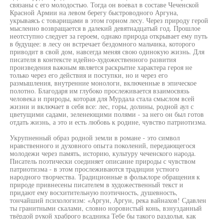
связаны с его молодостью. Тогда он воевал в составе Чеченской
Красной Армии на левом берегу быстроводного Аргуна,
укрываясь с товарищами в этом горном лесу. Через природу герой
мысленно возвращается в далекий девятнадцатый год. Прошлое
неотступно следует за героем, однако природа открывает ему путь
в будущее: в лесу он встречает бездомного мальчика, которого
приводит в свой дом, навсегда меняя свою одинокую жизнь. Для
писателя в контексте идейно-художественного развития
произведения важным является раскрытие характера героя не
только через его действия и поступки, но и через его
размышления, внутренние монологи, включенные в эпическое
полотно. Благодаря им глубоко прослеживается взаимосвязь
человека и природы, которая для Мурдала стала смыслом всей
жизни и включает в себя все: лес, горы, долины, родной аул с
цветущими садами, зеленеющими полями - за него он был готов
отдать жизнь, а это и есть любовь к родине, чувство патриотизма.
Укрупненный образ родной земли в романе - это символ
нравственного и духовного опьгга поколений, передающегося
молодежи через память, историю, культуру чеченского народа.
Писатель поэтически соединяет описание природы с чувством
патриотизма - в этом прослеживаются традиции устного
народного творчества. Традиционные в фольклоре обращения к
природе привнесены писателем в художественный текст и
придают ему восхитительную поэтичность, душевность,
тончайший психологизм: «Аргун, Аргун, река вайнахов! Сдавлен
ты гранитными скалами, словно норовистый конь, взнузданный
твёрдой рукой храброго всадника Тебе бы такого раздолья, как