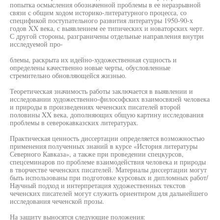
попытка осмысления обозначенной проблемы в ее неразрывной
связи с общим ходом историко-литературного процесса, со
спецификой поступательного развития литературы 1950-90-х
годов XX века, с выявлением ее типических и новаторских черт.
С другой стороны, разграничены отдельные направления внутри
исследуемой про-
блемы, раскрыта их идейно-художественная сущность и
определены качественно новые черты, обусловленные
стремительно обновляющейся жизнью.
Теоретическая значимость работы заключается в выявлении и
исследовании художественно-философских взаимосвязей человека
и природы в произведениях чеченских писателей второй
половины XX века, дополняющих общую картину исследования
проблемы в северокавказских литературах.
Практическая ценность диссертации определяется возможностью
применения полученных знаний в курсе «История литературы
Северного Кавказа», а также при проведении спецкурсов,
спецсеминаров по проблеме взаимодействия человека и природы
в творчестве чеченских писателей. Материалы диссертации могут
быть использованы при подготовке курсовых и дипломных работ/
Научный подход и интерпретация художественных текстов
чеченских писателей могут служить ориентиром для дальнейшего
исследования чеченской прозы.
На защиту выносятся следующие положения: