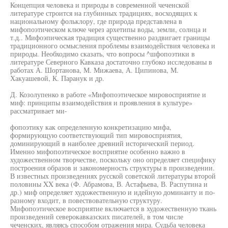
Концепция человека и природы в современной чеченской
литературе строится на глубинных традициях, восходящих к
национальному фольклору, где природа представлена в
мифопоэтическом ключе через архетипы воды, земли, солнца и
т.д.. Мифоэпическая традиция существенно раздвигает границы
традиционного осмысления проблемы взаимодействия человека и
природы. Необходимо сказать, что вопросы ^шфопоэтики в
литературе Северного Кавказа достаточно глубоко исследованы в
работах А. Шортанова, М. Мижаева, А. Ципинова, М.
Хакуашевой, К. Паранук и др.
Д. Козолупенко в работе «Мифопоэтическое мировосприятие и
миф: принципы взаимодействия и проявления в культуре»
рассматривает ми-
фопоэтику как определенную конкретизацию мифа,
формирующую соответствующий тип мировосприятия,
доминирующий в наиболее древний исторический период.
Именно мифопоэтическое восприятие особенно важно в
художественном творчестве, поскольку оно определяет специфику
построения образов и закономерность структуры в произведении.
В известных произведениях русской советской литературы второй
половины XX века (Ф. Абрамова, В. Астафьева, В. Распутина и
др.) миф определяет художественную и идейную доминанту и по-
разному входит, в повествовательную структуру.
Мифопоэтическое восприятие включается в художественную ткань
произведений северокавказских писателей, в том числе
чеченских, являясь способом отражения мира. Судьба человека