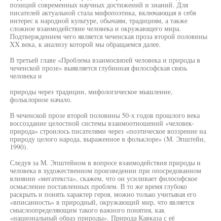
позиций современных научных достижений и знаний. Для
писателей актуальной стала мифопоэтика, включающая в себя
интерес к народной культуре, обычаям, традициям, а также
сложное взаимодействие человека и окружающего мира.
Подтверждением чего является чеченская проза второй половины
XX века, к анализу которой мы обращаемся далее.
В третьей главе «Проблема взаимосвязей человека и природы в
чеченской прозе» выявляется глубинная философская связь
человека и
природы через традиции, мифологическое мышление,
фольклорное начало.
В чеченской прозе второй половины 50-х годов прошлого века
воссоздание целостной системы взаимоотношений «человек-
природа» строилось писателями через «поэтическое воззрение на
природу целого народа, выраженное в фольклоре» (М. Эпштейн,
1990).
Следуя за М. Эпштейном в вопросе взаимодействия природы и
человека в художественном произведении при опосредованном
влиянии «мегатекста», скажем, что он усиливает философское
осмысление поставленных проблем. В то же время глубоко
раскрыть и понять характер героя, можно только учитывая его
«вписанность» в природный, окружающий мир, что является
смыслоопределяющим такого важного понятия, как
«национальный образ природы». Природа Кавказа с её