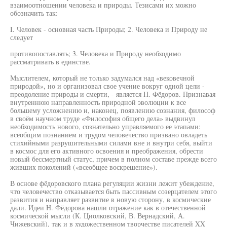
взаимоотношении человека и природы. Тезисами их можно
обозначить так:
I. Человек - основная часть Природы; 2. Человека и Природу не
следует
противопоставлять; 3. Человека и Природу необходимо
рассматривать в единстве.
Мыслителем, который не только задумался над «вековечной
природой», но и организовал свое учение вокруг одной цели -
преодоление природы и смерти, - является Н. Фёдоров. Признавая
внутреннюю направленность природной эволюции к все
большему усложнению и, наконец, появлению сознания, философ
в своём научном труде «Философия общего дела» выдвинул
необходимость нового, сознательно управляемого ее этапами:
всеобщим познанием и трудом человечество призвано овладеть
стихийными разрушительными силами вне и внутри себя, выйти
в космос для его активного освоения и преображения, обрести
новый бессмертный статус, причем в полном составе прежде всего
живших поколений («всеобщее воскрешение»).
В основе фёдоровского плана регуляции жизни лежит убеждение,
что человечество отказывается быть пассивным созерцателем этого
развития и направляет развитие в новую сторону, в космические
дали. Идеи Н. Фёдорова нашли отражение как в отечественной
космической мысли (К. Циолковский, В. Вернадский, А.
Чижевский), так и в художественном творчестве писателей XX