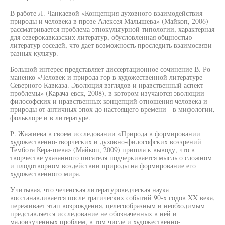
В работе Л. Чанкаевой «Концепция духовного взаимодействия
природы и человека в прозе Алексея Малышева» (Майкоп, 2006)
рассматривается проблема этнокультурной типологии, характерная
для северокавказских литератур, обусловленная общностью
литератур соседей, что дает возможность проследить взаимосвязи
разных культур.
Большой интерес представляет диссертационное сочинение В. Ро-
маненко «Человек и природа гор в художественной литературе
Северного Кавказа. Эволюция взглядов и нравственный аспект
проблемы» (Карача-евск, 2008), в котором изучаются эволюции
философских и нравственных концепций отношения человека и
природы от античных эпох до настоящего времени - в мифологии,
фольклоре и в литературе.
Р. Жажиева в своем исследовании «Природа в формировании
художественно-творческих и духовно-философских воззрений
Тембота Кера-шева» (Майкоп, 2009) пришла к выводу, что в
творчестве указанного писателя подчеркивается мысль о сложном
и плодотворном воздействии природы на формирование его
художественного мира.
Учитывая, что чеченская литературоведческая наука
восстанавливается после трагических событий 90-х годов XX века,
переживает этап возрождения, целесообразным и необходимым
представляется исследование не обозначенных в ней и
малоизученных проблем, в том числе и художественно-