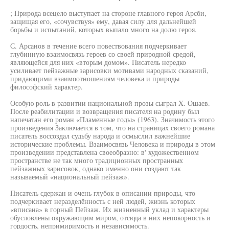
; Природа всецело выступает на стороне главного героя Арсби,
защищая его, «сочувствуя» ему, давая силу для дальнейшей
борьбы и испытаний, которых выпало много на долю героя.
С. Арсанов в течение всего повествования подчеркивает
глубинную взаимосвязь героев со своей природной средой,
являющейся для них «вторым домом». Писатель нередко
усиливает пейзажные зарисовки мотивами народных сказаний,
придающими взаимоотношениям человека и природы
философский характер.
Особую роль в развитии национальной прозы сыграл X. Ошаев.
После реабилитации и возвращения писателя на родину был
напечатан его роман «Пламенные годы» (1963). Значимость этого
произведения Заключается в том, что на страницах своего романа
писатель воссоздал судьбу народа и осмыслил важнейшие
исторические проблемы. Взаимосвязь Человека и природы в этом
произведении представлена своеобразно: в' художественном
пространстве не так много традиционных пространных
пейзажных зарисовок, однако именно они создают так
называемый «национальный пейзаж».
Писатель сдержан и очень глубок в описании природы, что
подчеркивает неразделённость с ней людей, жизнь которых
«вписана» в горный Пейзаж. Их жизненный уклад и характеры
обусловлены окружающим миром, отсюда в них непокорность и
гордость, непримиримость и независимость.