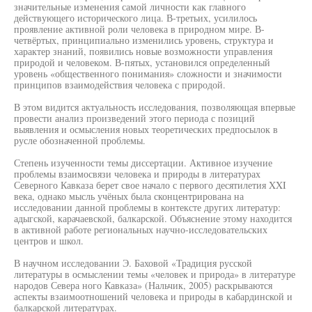
значительные изменения самой личности как главного
действующего исторического лица. В-третьих, усилилось
проявление активной роли человека в природном мире. В-
четвёртых, принципиально изменились уровень, структура и
характер знаний, появились новые возможности управления
природой и человеком. В-пятых, установился определенный
уровень «общественного понимания» сложности и значимости
принципов взаимодействия человека с природой.
В этом видится актуальность исследования, позволяющая впервые
провести анализ произведений этого периода с позиций
выявления и осмысления новых теоретических предпосылок в
русле обозначенной проблемы.
Степень изученности темы диссертации. Активное изучение
проблемы взаимосвязи человека и природы в литературах
Северного Кавказа берет свое начало с первого десятилетия XXI
века, однако мысль учёных была сконцентрирована на
исследовании данной проблемы в контексте других литератур:
адыгской, карачаевской, балкарской. Объяснение этому находится
в активной работе региональных научно-исследовательских
центров и школ.
В научном исследовании Э. Баховой «Традиция русской
литературы в осмыслении темы «человек и природа» в литературе
народов Севера ного Кавказа» (Нальчик, 2005) раскрываются
аспекты взаимоотношений человека и природы в кабардинской и
балкарской литературах.