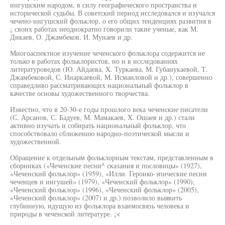
ингушским народом, в силу географического пространства и
исторической судьбы. В советский период исследовался и изучался
чечено-ингушский фольклор, о его общих тенденциях развития в
¡ своих работах неоднократно говорили такие ученые, как М.
Дикаев, О. Джамбеков, И. Мунаев и др.
Многоаспектное изучение чеченского фольклора содержится не
только в работах фольклористов, но и в исследованиях
литературоведов (Ю. Айдаева, X. Туркаева, М. Губанукаевой, Т.
Джамбековой, С. Инаркаевой, М. Исмаиловой и др.), совершенно
справедливо рассматривающих национальный фольклор в
качестве основы художественного творчества.
Известно, что в 20-30-е годы прошлого века чеченские писатели
(С. Арсанов, С. Бадуев, М. Мамакаев, X. Ошаев и др.) стали
активно изучать и собирать национальный фольклор, что
способствовало сближению народно-поэтической мысли и
художественной.
Обращение к отдельным фольклорным текстам, представленным в
сборниках («Чеченские песни^ сказания и пословицы» (1927),
«Чеченский фольклор» (1959), «Илли. Героико-эпические песни
чеченцев и ингушей» (1979), «Чеченский фольклор» (1990),
«Чеченский фольклор» (1996), «Чеченский фольклор» (2005),
«Чеченский фольклор» (2007) и др.) позволило выявить
глубинную, идущую из фольклора взаимосвязь человека и
природы в чеченской литературе. ¡<