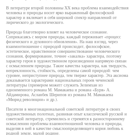
В литературе второй половины XX века проблема взаимодействия
человека и природы носит ярко выраженный философский
характер и включает в себя широкий спектр направлений от
лирического до экологического.
Природа благотворно влияет на человеческое сознание.
Соприкасаясь с миром природы, каждый переживает «процесс
физического и духовного обновления». На наш взгляд, через
взаимоотношение с природой происходит, философское,
эстетическое, нравственное совершенствование человеческого
сознания, формирование, точнее «закалка» характера, поэтому
характер героя в художественном произведении напрямую связан
с осмыслением природы. Такие качества характера, как твердость,
непреклонность, стойкость, определены самой природой: чем
суровее, неприступнее природа, тем тверже характер. Эта аксиома
доказывается характерами национальных героев чеченской
литературы (примером можегг служить Зелимхан из
одноименного романа М. Мамакаева и романа «Буря» А.
Айдамирова, Асланбек Шерипов из романа М. Мамакаева
«Мюрид революции» и др.).
Писатели в многонациональной советской литературе в своих
художественных полотнах, развивая опыт классической русской и
советской литератур, стремились и стремятся к разностороннему
осмыслению проблемы взаимоотношений человека и природы,
выделяя в ней в качестве смыслоопределяющего корня любовь к
родной земле, малой родине.