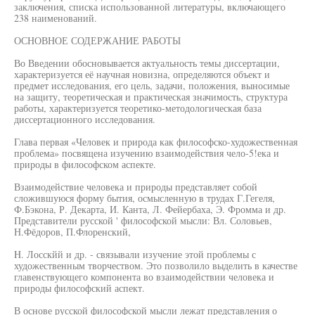
заключения, списка использованной литературы, включающего
238 наименований.
ОСНОВНОЕ СОДЕРЖАНИЕ РАБОТЫ
Во Введении обосновывается актуальность темы диссертации,
характеризуется её научная новизна, определяются объект и
предмет исследования, его цель, задачи, положения, выносимые
на защиту, теоретическая и практическая значимость, структура
работы, характеризуется теоретико-методологическая база
диссертационного исследования.
Глава первая «Человек и природа как философско-художественная
проблема» посвящена изучению взаимодействия чело-5!ека и
природы в философском аспекте.
Взаимодействие человека и природы представляет собой
сложившуюся форму бытия, осмысленную в трудах Г.Гегеля,
Ф.Бэкона, Р. Декарта, И. Канта, Л. Фейербаха, Э. Фромма и др.
Представители русской ' философской мысли: Вл. Соловьев,
Н.Фёдоров, П.Флоренский,
H. Лосскйй и др. - связывали изучение этой проблемы с
художественным творчеством. Это позволило выделить в качестве
главенствующего компонента во взаимодействии человека и
природы философский аспект.
В основе русской философской мысли лежат представления о