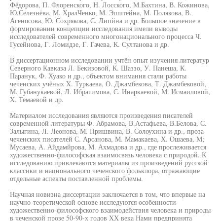
Фёдорова, П. Флоренского, Н. Лосского, М.Бахтина, В. Кожинова,
Ю.Селезнёва, М. ХралЧенко, М. Эпштейна, М. Полякова, В.
Агеносова, Ю. Сохрякова, С. Липйна и др. Большое значение в
формировании концепции исследования имели выводы
исследователей современного многонационального процесса Ч.
Гусейнова, Г. Ломидзе, Г. Гачева, К. Султанова и др.
В диссертационном исследовании учтён опыт изучения литератур
Северного Кавказа Л. Бекизовой, К. Шаззо, У. Панеша, К.
Паранук, Ф. Хуако и др., объектом внимания стали работы
чеченских учёных X. Туркаева, О. Джамбекова, Т. Джамбековой,
М. Губанукаевой, Л. Ибрагимова, С. Инаркаевой, М. Исмаиловой,
X. Темаевой и др.
Материалом исследования являются произведения писателей
современной литературы Ф. Абрамова, В.Астафьева, В.Белова, С.
Залыгина, Л. Леонова, М. Пришвина, В. Солоухина и др., проза
чеченских писателей С. Арсанова, М. Мамакаева, X. Ошаева, М;
Мусаева, А. Айдамйрова, М. Ахмадова и др., где прослеживается
художественно-философская взаимосвязь человека с природой. К
исследованию привлекаются материалы из произведений русской
классики и национального чеченского фольклора, отражающие
отдельные аспекты поставленной проблемы.
Научная новизна диссертации заключается в том, что впервые на
научно-теоретической основе исследуются особенности
художественно-философского взаимодействия человека и природы
в чеченской прозе 50-90-х годов XX века Нами предпринята