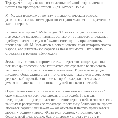
Тереку, что, вырвавшись из железных объятий гор, величаво
несётся по просторам степей!» (М. Мусаев, 1973).
М. Мусаев использует пейзаж в психологическом разрезе,
усиливая его описанием драматизм происходящего и перемены в
жизни героев.
В чеченской прозе 50-60-х годов XX века концепт «человек -
природа» не является главным, однако он во многом определяет
идейную, эстетическую и ' художественную направленность
произведений. М. Мамакаев в совершенстве знал историю своего
народа, его длительную борьбу за независимость. Это нашло
отражение в романе «Зелимхан».
Земля, дом, жизнь в горном селе... - через эти концептуальные
понятия философски осмысливается спектральная взаимосвязь
человека и природы в романе «Зелимхан». В данном подходе
писателя обнаруживаются типологические параллели с советской
деревенской прозой, в основе которой содержится мысль о
духовно-нравственной основе, идущей от связи с землей.
Образ Зелимхана в романе множественными нитями связан с'
окружающим миром, реальностью, природой. Писатель
неоднократно подчеркивает отношение героя к ней, и это является
важным в раскрытии его характера, поскольку Зелимхан не просто
любуется горным пейзажем — он открыто и честно признается в
любви к родному краю: «Край мой родной, - произнёс он с
бесконечной нежностью, будто впервые увидел эту гору, и