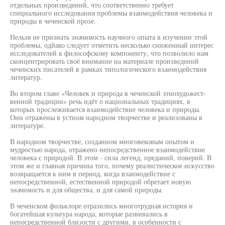
отдельных произведений, что соответственно требует
специального исследования проблемы взаимодействия человека и
природы в чеченской прозе.
Нельзя не признать значимость научного опыта в изучении этой
проблемы, одйако следует отметить несколько сниженный интерес
исследователей к философскому компоненту, что позволило нам
сконцентрировать своё внимание на материале произведений
чеченских писателей в рамках типологического взаимодействия
литератур.
Во втором главе «Человек и природа в чеченской этнохудожест-
венной традиции» речь идёт о национальных традициях, в
которых прослеживается взаимодействие человека и природы.
Они отражены в устном народном творчестве и реализованы в
литературе.
В народном творчестве, созданном многовековым опытом и
мудростью народа, отражено непосредственное взаимодействие
человека с природой. В этом - сила легенд, преданий, поверий. В
этом же и главная причина того, почему реалистическое искусство
возвращается к ним в период, когда взаимодействие с
непосредственной, естественной природой обретает новую
значимость и для общества, и для самой природы.
В чеченском фольклоре отразились многотрудная история и
богатейшая культура народа, которые развивались в
непосредственной близости с другими, в особенности с