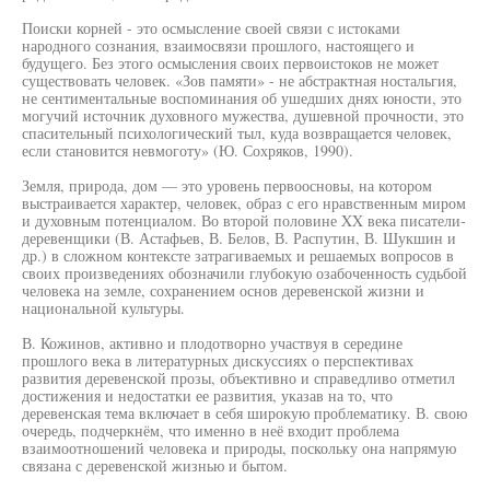
Поиски корней - это осмысление своей связи с истоками
народного сознания, взаимосвязи прошлого, настоящего и
будущего. Без этого осмысления своих первоистоков не может
существовать человек. «Зов памяти» - не абстрактная ностальгия,
не сентиментальные воспоминания об ушедших днях юности, это
могучий источник духовного мужества, душевной прочности, это
спасительный психологический тыл, куда возвращается человек,
если становится невмоготу» (Ю. Сохряков, 1990).
Земля, природа, дом — это уровень первоосновы, на котором
выстраивается характер, человек, образ с его нравственным миром
и духовным потенциалом. Во второй половине XX века писатели-
деревенщики (В. Астафьев, В. Белов, В. Распутин, В. Шукшин и
др.) в сложном контексте затрагиваемых и решаемых вопросов в
своих произведениях обозначили глубокую озабоченность судьбой
человека на земле, сохранением основ деревенской жизни и
национальной культуры.
В. Кожинов, активно и плодотворно участвуя в середине
прошлого века в литературных дискуссиях о перспективах
развития деревенской прозы, объективно и справедливо отметил
достижения и недостатки ее развития, указав на то, что
деревенская тема включает в себя широкую проблематику. В. свою
очередь, подчеркнём, что именно в неё входит проблема
взаимоотношений человека и природы, поскольку она напрямую
связана с деревенской жизнью и бытом.