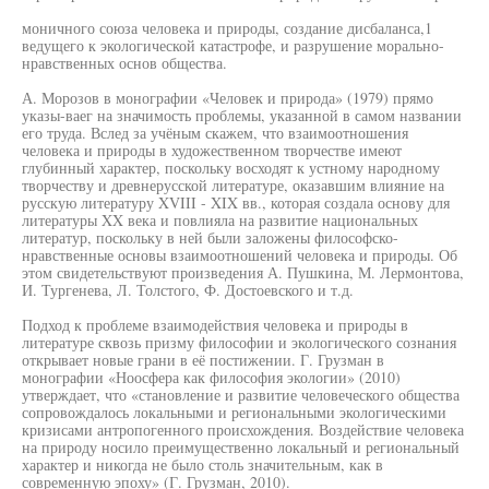
моничного союза человека и природы, создание дисбаланса,1
ведущего к экологической катастрофе, и разрушение морально-
нравственных основ общества.
А. Морозов в монографии «Человек и природа» (1979) прямо
указы-ваег на значимость проблемы, указанной в самом названии
его труда. Вслед за учёным скажем, что взаимоотношения
человека и природы в художественном творчестве имеют
глубинный характер, поскольку восходят к устному народному
творчеству и древнерусской литературе, оказавшим влияние на
русскую литературу XVIII - XIX вв., которая создала основу для
литературы XX века и повлияла на развитие национальных
литератур, поскольку в ней были заложены философско-
нравственные основы взаимоотношений человека и природы. Об
этом свидетельствуют произведения А. Пушкина, М. Лермонтова,
И. Тургенева, Л. Толстого, Ф. Достоевского и т.д.
Подход к проблеме взаимодействия человека и природы в
литературе сквозь призму философии и экологического сознания
открывает новые грани в её постижении. Г. Грузман в
монографии «Ноосфера как философия экологии» (2010)
утверждает, что «становление и развитие человеческого общества
сопровождалось локальными и региональными экологическими
кризисами антропогенного происхождения. Воздействие человека
на природу носило преимущественно локальный и региональный
характер и никогда не было столь значительным, как в
современную эпоху» (Г. Грузман, 2010).