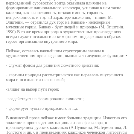
первозданной суровостью всегда оказывала влияние на
формирование национального характера, усиливая в нем такие
качества, как выносливость, независимость, гордость,
непреклонность и т.д. «В характере населения, - пишет М.
Эпштейн, — отразился дух гор: на Кавказе - непокорные
мятежные горцы. Кавказ - бунт людей и природы» (М. Эпштейн,
1990).В то же время природа в художественных произведениях
всегда служит психологическим фоном, подчеркивая в образах
героев организацию внутреннего мира.
Пейзаж, оставаясь важнейшим структурным звеном в
художественном произведении, выполняет следующие функции: •
- служит фоном для развития сюжетного действия;
- картины природы рассматриваются как параллель внутреннего
мира и психологии персонажей;
-влияет на выбор пути героя;
-воздействует на формирование личности;
- формирует чувство прекрасного и т.д.
В чеченской прозе пейзаж имеет большие традиции. Известно его
значение в произведениях национального фольклора, в
произведениях русских классиков (А.Пушкина, М.Лермонтова, Л.
Толстого и др.), в произведениях классиков чеченской литературы