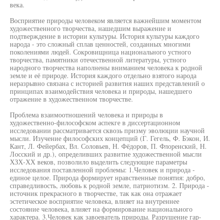
века.
Восприятие природы человеком является важнейшим моментом
художественного творчества, нашедшим выражение и
подтверждение в истории культуры. История культуры каждого
народа - это сложный сплав ценностей, созданных многими
поколениями людей. Сокровищница национального устного
творчества, памятники отечественной литературы, устного
народного творчества наполнены вниманием человека к родной
земле и её природе. История каждого отдельно взятого народа
неразрывно связана с историей развития наших представлений о
принципах взаимодействия человека и природы, нашедшего
отражение в художественном творчестве.
Проблема взаимоотношений человека и природы в
художественно-философском аспекге в диссертационном
исследовании рассматривается сквозь призму эволюции научной
мысли. Изучение философских концепций (Г. Гегель, Ф. Бэкон, И.
Кант, Л. Фейербах, Вл. Соловьев, Н. Фёдоров, П. Флоренский, Н.
Лосский и др.), определивших развитие художественной мысли
ХЗХ-ХХ веков, позволило выделить следующие параметры
исследования поставленной проблемы: 1.Человек и природа -
единое целое. Природа формирует нравственные понятия: добро,
справедливость, любовь к родной земле, патриотизм. 2. Природа -
источник прекрасного в творчестве, так как она отражает
эстетическое восприятие человека, влияет на внутреннее
состояние человека, влияет на формирование национального
характера. 3.Человек как завоеватель природы. Разрушение гар-