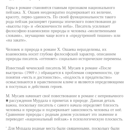
Горы в романе становятся главным признаком национального
пейзажа. X. Ошаев неоднократно подчеркивает их величие,
красоту, перво-зданность. По своей функциональности такого
рода пейзаж расширяет границы эпического повествования до
«высоты гор» и «бесконечности неба». Писатель усиливает
философию взаимосвязи природы и человека «молитвенными
словами», звучащими чаще всего в «предутренней тишине» или
«на закате».
Человек и природа в романе X. Ошаева неразделимы, их
взаимосвязь носит глубоко философский характер, описанием
природы писатель «оттеняет» социально-исторические перемены.
Известный чеченский писатель М. Мусаев в романе «После
выстрела» (1969 г.) обращается к проблемам современности, где
понятия «честь и достоинство», «подлость и предательство»
осмысливаются в нравственном ключе и являются определяющими
в поступках и действиях героев.
М. Мусаев начинает своё повествование в романе с непривычного
■ рассуждения Мурдала о приметах в природе. Данная деталь
важна, поскольку писатель с самого начала определяет близость
человека и природы и подчеркивает зависимость человека от неё.
Сравнение природы с родным домом усиливает это значение и
переводит «национальный пейзаж» в психологическую плоскость.
' Для Мурдала родные места были священными, поскольку были