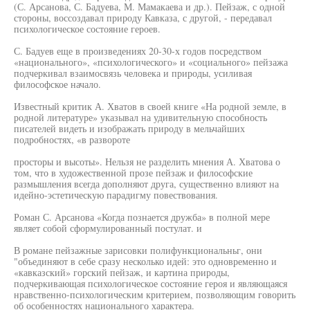
(С. Арсанова, С. Бадуева, М. Мамакаева и др.). Пейзаж, с одной
стороны, воссоздавал природу Кавказа, с другой, - передавал
психологическое состояние героев.
С. Бадуев еще в произведениях 20-30-х годов посредством
«национального», «психологического» и «социального» пейзажа
подчеркивал взаимосвязь человека и природы, усиливая
философское начало.
Известный критик А. Хватов в своей книге «На родной земле, в
родной литературе» указывал на удивительную способность
писателей видеть и изображать природу в мельчайших
подробностях, «в развороте
просторы и высоты». Нельзя не разделить мнения А. Хватова о
том, что в художественной прозе пейзаж и философские
размышления всегда дополняют друга, существенно влияют на
идейно-эстетическую парадигму повествования.
Роман С. Арсанова «Когда познается дружба» в полной мере
являет собой сформулированный постулат. и
В романе пейзажные зарисовки полифункциональньг, они
"объединяют в себе сразу несколько идей: это одновременно и
«кавказский» горский пейзаж, и картина природы,
подчеркивающая психологическое состояние героя и являющаяся
нравственно-психологическим критерием, позволяющим говорить
об особенностях национального характера.