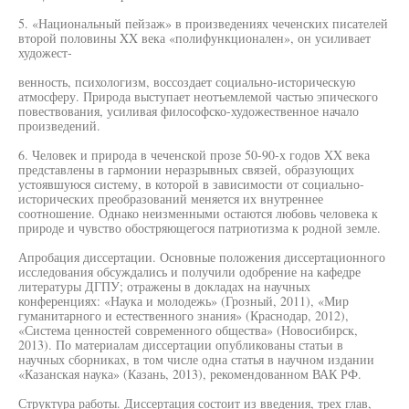
5. «Национальный пейзаж» в произведениях чеченских писателей
второй половины XX века «полифункционален», он усиливает
художест-
венность, психологизм, воссоздает социально-историческую
атмосферу. Природа выступает неотъемлемой частью эпического
повествования, усиливая философско-художественное начало
произведений.
6. Человек и природа в чеченской прозе 50-90-х годов XX века
представлены в гармонии неразрывных связей, образующих
устоявшуюся систему, в которой в зависимости от социально-
исторических преобразований меняется их внутреннее
соотношение. Однако неизменными остаются любовь человека к
природе и чувство обостряющегося патриотизма к родной земле.
Апробация диссертации. Основные положения диссертационного
исследования обсуждались и получили одобрение на кафедре
литературы ДГПУ; отражены в докладах на научных
конференциях: «Наука и молодежь» (Грозный, 2011), «Мир
гуманитарного и естественного знания» (Краснодар, 2012),
«Система ценностей современного общества» (Новосибирск,
2013). По материалам диссертации опубликованы статьи в
научных сборниках, в том числе одна статья в научном издании
«Казанская наука» (Казань, 2013), рекомендованном ВАК РФ.
Структура работы. Диссертация состоит из введения, трех глав,