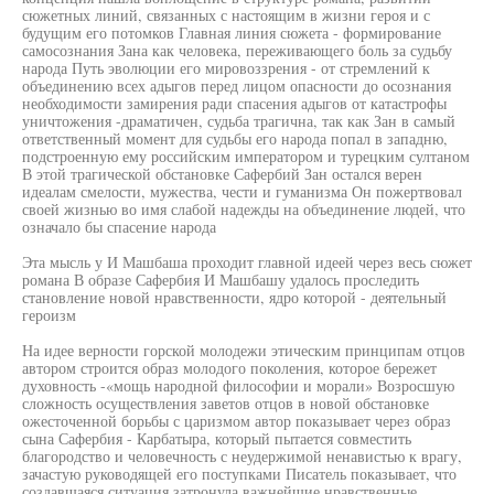
сюжетных линий, связанных с настоящим в жизни героя и с
будущим его потомков Главная линия сюжета - формирование
самосознания Зана как человека, переживающего боль за судьбу
народа Путь эволюции его мировоззрения - от стремлений к
объединению всех адыгов перед лицом опасности до осознания
необходимости замирения ради спасения адыгов от катастрофы
уничтожения -драматичен, судьба трагична, так как Зан в самый
ответственный момент для судьбы его народа попал в западню,
подстроенную ему российским императором и турецким султаном
В этой трагической обстановке Сафербий Зан остался верен
идеалам смелости, мужества, чести и гуманизма Он пожертвовал
своей жизнью во имя слабой надежды на объединение людей, что
означало бы спасение народа
Эта мысль у И Машбаша проходит главной идеей через весь сюжет
романа В образе Сафербия И Машбашу удалось проследить
становление новой нравственности, ядро которой - деятельный
героизм
На идее верности горской молодежи этическим принципам отцов
автором строится образ молодого поколения, которое бережет
духовность -«мощь народной философии и морали» Возросшую
сложность осуществления заветов отцов в новой обстановке
ожесточенной борьбы с царизмом автор показывает через образ
сына Сафербия - Карбатыра, который пытается совместить
благородство и человечность с неудержимой ненавистью к врагу,
зачастую руководящей его поступками Писатель показывает, что
создавшаяся ситуация затронула важнейшие нравственные