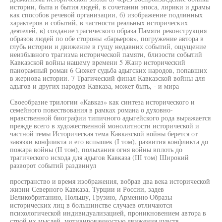
истории, быта и бытия людей, в сочетании эпоса, лирики и драмы
как способов речевой организации, б) изображение подлинных
характеров и событий, в частности реальных исторических
деятелей, в) создание трагического образа Памяти реконструкция
образов людей по обе стороны «барьеров», погружение автора в
глубь истории и движение в гущу недавних событий, ощущение
неизбывного трагизма исторической памяти, близости событий
Кавказской войны нашему времени 5 Жанр исторический
панорамный роман 6 Сюжет судьба адыгских народов, попавших
в жернова истории. 7 Трагический финал Кавказской войны для
адыгов и других народов Кавказа, может быть, - и мира
Своеобразие трилогии «Кавказ» как синтеза исторического и
семейного повествования в рамках романа о духовно-
нравственной биографии типичного адыгейского рода выражается
прежде всего в художественной монолитности исторической и
частной темы Историческая тема Кавказской войны берется от
завязки конфликта и его вспышек (I том), развития конфликта до
пожара войны (II том), полыхания огня войны вплоть до
трагического исхода для адыгов Кавказа (III том) Широкий
разворот событий раздвинул
пространство и время изображения, вобрав два века исторической
жизни Северного Кавказа, Турции и России, задев
Великобританию, Польшу, Грузию, Армению Образы
исторических лиц в большинстве случаев отличаются
психологической индивидуализацией, проникновением автора в
строй их мыслей, мотивированностью движения чувств