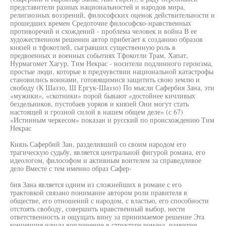
представители разных национальностей и народов мира,
религиозных воззрений, философских оценок действительности и
прошедших времен Средоточие философско-нравственных
противоречий и схождений - проблема человек и война В ее
художественном решении автор прибегает к созданию образов
князей и тфокотлей, сыгравших существенную роль в
предвоенных и военных событиях Тфокотли Трам, Хапат,
Нурмагомет Хагур, Тим Некрас - носители подлинного героизма,
простые люди, которые в предчувствии национальной катастрофы
становились воинами, готовящимися защитить свою землю и
свободу (К Шаззо, Ш Ергук-Шаззо) По мысли Сафербия Зана, эти
«мужики», «скотники» порой бывают «достойнее кичливых
бездельников, пустобаев уорков и князей Они могут стать
настоящей и грозной силой в нашем общем деле» (с 67)
«Истинным черкесом» показан и русский по происхождению Тим
Некрас
Князь Сафербий Зан, разделивший со своим народом его
трагическую судьбу, является центральной фигурой романа, его
идеологом, философом и активным воителем за справедливое
дело Вместе с тем именно образ Сафер-
бия Зана является одним из сложнейших в романе с его
трактовкой связано понимание автором роли правителя в
обществе, его отношений с народом, с властью, его способности
отстоять свободу, совершить нравственный выбор, нести
ответственность и ощущать вину за принимаемое решение Эта
концепция нашла воплощение в структуре романа, развитии