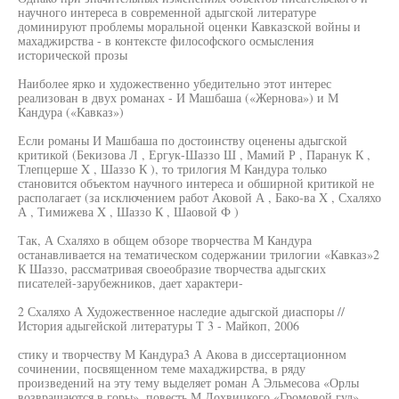
научного интереса в современной адыгской литературе
доминируют проблемы моральной оценки Кавказской войны и
махаджирства - в контексте философского осмысления
исторической прозы
Наиболее ярко и художественно убедительно этот интерес
реализован в двух романах - И Машбаша («Жернова») и М
Кандура («Кавказ»)
Если романы И Машбаша по достоинству оценены адыгской
критикой (Бекизова Л , Ергук-Шаззо Ш , Мамий Р , Паранук К ,
Тлепцерше X , Шаззо К ), то трилогия М Кандура только
становится объектом научного интереса и обширной критикой не
располагает (за исключением работ Аковой А , Бако-ва X , Схаляхо
А , Тимижева X , Шаззо К , Шаовой Ф )
Так, А Схаляхо в общем обзоре творчества М Кандура
останавливается на тематическом содержании трилогии «Кавказ»2
К Шаззо, рассматривая своеобразие творчества адыгских
писателей-зарубежников, дает характери-
2 Схаляхо А Художественное наследие адыгской диаспоры //
История адыгейской литературы Т 3 - Майкоп, 2006
стику и творчеству М Кандура3 А Акова в диссертационном
сочинении, посвященном теме махаджирства, в ряду
произведений на эту тему выделяет роман А Эльмесова «Орлы
возвращаются в горы», повесть М Лохвицкого «Громовой гул»,