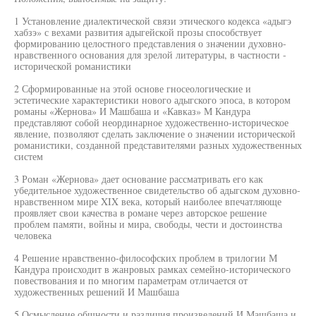
1 Установление диалектической связи этического кодекса «адыгэ
хабзэ» с вехами развития адыгейской прозы способствует
формированию целостного представления о значении духовно-
нравственного основания для зрелой литературы, в частности -
исторической романистики
2 Сформированные на этой основе гносеологические и
эстетические характеристики нового адыгского эпоса, в котором
романы «Жернова» И Машбаша и «Кавказ» М Кандура
представляют собой неординарное художественно-историческое
явление, позволяют сделать заключение о значении исторической
романистики, созданной представителями разных художественных
систем
3 Роман «Жернова» дает основание рассматривать его как
убедительное художественное свидетельство об адыгском духовно-
нравственном мире XIX века, который наиболее впечатляюще
проявляет свои качества в романе через авторское решение
проблем памяти, войны и мира, свободы, чести и достоинства
человека
4 Решение нравственно-философских проблем в трилогии М
Кандура происходит в жанровых рамках семейно-исторического
повествования и по многим параметрам отличается от
художественных решений И Машбаша
5 Осмысление общности и различия произведений И Машбаша и