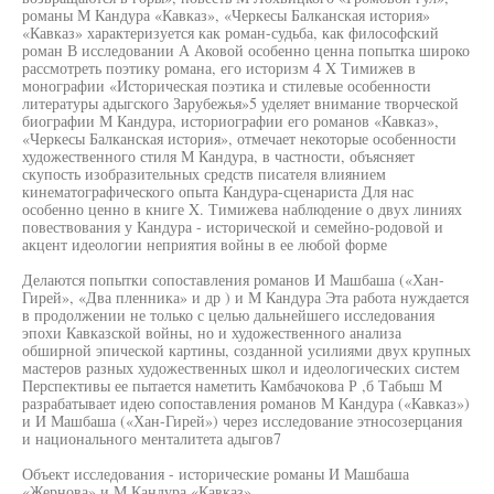
романы М Кандура «Кавказ», «Черкесы Балканская история»
«Кавказ» характеризуется как роман-судьба, как философский
роман В исследовании А Аковой особенно ценна попытка широко
рассмотреть поэтику романа, его историзм 4 X Тимижев в
монографии «Историческая поэтика и стилевые особенности
литературы адыгского Зарубежья»5 уделяет внимание творческой
биографии М Кандура, историографии его романов «Кавказ»,
«Черкесы Балканская история», отмечает некоторые особенности
художественного стиля М Кандура, в частности, объясняет
скупость изобразительных средств писателя влиянием
кинематографического опыта Кандура-сценариста Для нас
особенно ценно в книге X. Тимижева наблюдение о двух линиях
повествования у Кандура - исторической и семейно-родовой и
акцент идеологии неприятия войны в ее любой форме
Делаются попытки сопоставления романов И Машбаша («Хан-
Гирей», «Два пленника» и др ) и М Кандура Эта работа нуждается
в продолжении не только с целью дальнейшего исследования
эпохи Кавказской войны, но и художественного анализа
обширной эпической картины, созданной усилиями двух крупных
мастеров разных художественных школ и идеологических систем
Перспективы ее пытается наметить Камбачокова Р ,б Табыш М
разрабатывает идею сопоставления романов М Кандура («Кавказ»)
и И Машбаша («Хан-Гирей») через исследование этносозерцания
и национального менталитета адыгов7
Объект исследования - исторические романы И Машбаша
«Жернова» и М Кандура «Кавказ»