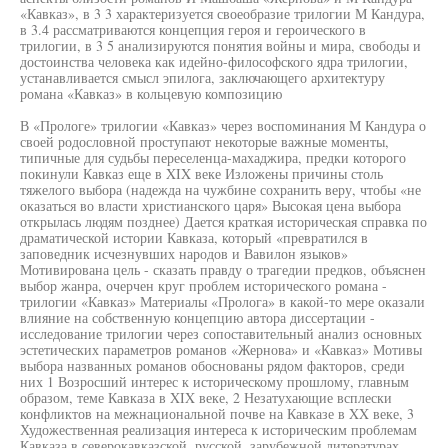
«Кавказ», в 3 3 характеризуется своеобразие трилогии М Кандура,
в 3.4 рассматриваются концепция героя и героического в
трилогии, в 3 5 анализируются понятия войны и мира, свободы и
достоинства человека как идейно-философского ядра трилогии,
устанавливается смысл эпилога, заключающего архитектуру
романа «Кавказ» в кольцевую композицию
В «Прологе» трилогии «Кавказ» через воспоминания М Кандура о
своей родословной проступают некоторые важные моменты,
типичные для судьбы переселенца-махаджира, предки которого
покинули Кавказ еще в XIX веке Изложены причины столь
тяжелого выбора (надежда на чужбине сохранить веру, чтобы «не
оказаться во власти христианского царя» Высокая цена выбора
открылась людям позднее) Дается краткая историческая справка по
драматической истории Кавказа, который «превратился в
заповедник исчезнувших народов и Вавилон языков»
Мотивирована цель - сказать правду о трагедии предков, объяснен
выбор жанра, очерчен круг проблем исторического романа -
трилогии «Кавказ» Материалы «Пролога» в какой-то мере оказали
влияние на собственную концепцию автора диссертации -
исследование трилогии через сопоставительный анализ основных
эстетических параметров романов «Жернова» и «Кавказ» Мотивы
выбора названных романов обоснованы рядом факторов, среди
них 1 Возросший интерес к историческому прошлому, главным
образом, теме Кавказа в XIX веке, 2 Незатухающие всплески
конфликтов на межнациональной почве на Кавказе в XX веке, 3
Художественная реализация интереса к историческим проблемам
Кавказа в северокавказской, русской, зарубежной литературах,