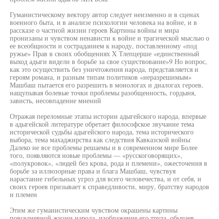
Гуманистическому вектору автор следует неизменно и в сценах
военного быта, и в анализе психологии человека на войне, и в
рассказе о частной жизни героев Картины войны и мира
пронизаны и чувством ненависти к войне и трагической мыслью о
ее всеобщности и состраданием к народу, поставленному «под
ружье» Прав в своих обобщениях X Тлепцерше «единственный
выход адыги видели в борьбе за свое существование»9 Но вопрос,
как это осуществить без уничтожения народа, представляется и
героям романа, и разным типам политиков «неразрешимым»
Машбаш пытается его разрешить в монологах и диалогах героев,
нащупывая болевые точки проблемы разобщенность, гордыня,
зависть, несовпадение мнений
Отражая переломные этапы истории адыгейского народа, впервые
в адыгейской литературе обретает философское звучание тема
исторической судьбы адыгейского народа, тема исторического
выбора, тема махаджирства как следствия Кавказской войны
Далеко не все проблемы решаемы и в современном мире Более
того, появляются новые проблемы — «русскоговорящих»,
«полукровок», «людей без крова, рода и племени», ожесточения в
борьбе за иллюзорные права и блага Машбаш, чувствуя
нарастание гибельных угроз для всего человечества, и от себя, и
своих героев призывает к справедливости, миру, братству народов
и племен
Этим же гуманистическим чувством окрашены картины
повседневной жизни народа, изображение его труда, обычаев,