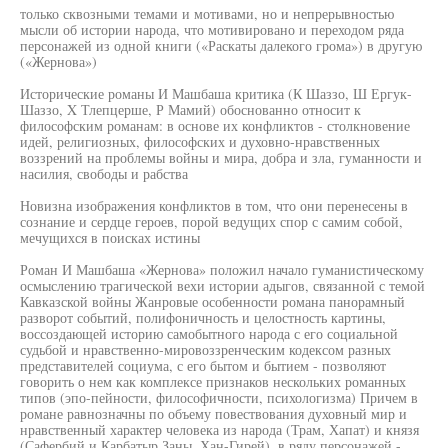
только сквозными темами и мотивами, но и непрерывностью
мысли об истории народа, что мотивировано и переходом ряда
персонажей из одной книги («Раскаты далекого грома») в другую
(«Жернова»)
Исторические романы И Машбаша критика (К Шаззо, Ш Ергук-
Шаззо, X Тлепцерше, Р Мамий) обоснованно относит к
философским романам: в основе их конфликтов - столкновение
идей, религиозных, философских и духовно-нравственных
воззрений на проблемы войны и мира, добра и зла, гуманности и
насилия, свободы и рабства
Новизна изображения конфликтов в том, что они перенесены в
сознание и сердце героев, порой ведущих спор с самим собой,
мечущихся в поисках истины
Роман И Машбаша «Жернова» положил начало гуманистическому
осмыслению трагической вехи истории адыгов, связанной с темой
Кавказской войны Жанровые особенности романа панорамный
разворот событий, полифоничность и целостность картины,
воссоздающей историю самобытного народа с его социальной
судьбой и нравственно-мировоззренческим кодексом разных
представителей социума, с его бытом и бытием - позволяют
говорить о нем как комплексе признаков нескольких романных
типов (эпо-пейности, философичности, психологизма) Причем в
романе равнозначны по объему повествования духовный мир и
нравственный характер человека из народа (Трам, Хапат) и князя
(Сафербий и Карбатыр Заны, Хан-Гирей), в ряду персонажей -