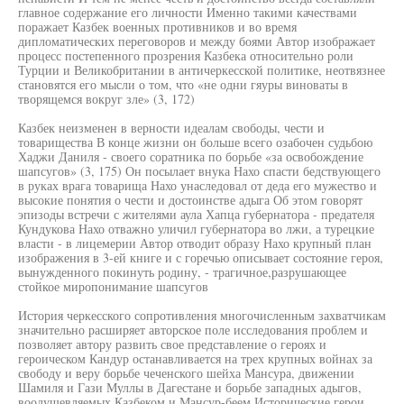
главное содержание его личности Именно такими качествами
поражает Казбек военных противников и во время
дипломатических переговоров и между боями Автор изображает
процесс постепенного прозрения Казбека относительно роли
Турции и Великобритании в античеркесской политике, неотвязнее
становятся его мысли о том, что «не одни гяуры виноваты в
творящемся вокруг зле» (3, 172)
Казбек неизменен в верности идеалам свободы, чести и
товарищества В конце жизни он больше всего озабочен судьбою
Хаджи Даниля - своего соратника по борьбе «за освобождение
шапсугов» (3, 175) Он посылает внука Нахо спасти бедствующего
в руках врага товарища Нахо унаследовал от деда его мужество и
высокие понятия о чести и достоинстве адыга Об этом говорят
эпизоды встречи с жителями аула Хапца губернатора - предателя
Кундукова Нахо отважно уличил губернатора во лжи, а турецкие
власти - в лицемерии Автор отводит образу Нахо крупный план
изображения в 3-ей книге и с горечью описывает состояние героя,
вынужденного покинуть родину, - трагичное,разрушающее
стойкое миропонимание шапсугов
История черкесского сопротивления многочисленным захватчикам
значительно расширяет авторское поле исследования проблем и
позволяет автору развить свое представление о героях и
героическом Кандур останавливается на трех крупных войнах за
свободу и веру борьбе чеченского шейха Мансура, движении
Шамиля и Гази Муллы в Дагестане и борьбе западных адыгов,
воодушевляемых Казбеком и Мансур-беем Исторические герои