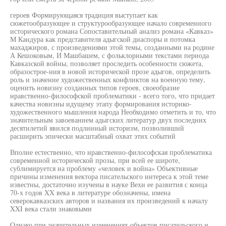
героев Формирующаяся традиция выступает как
сюжетообразующее и структурообразующее начало современного
исторического романа Сопоставительный анализ романа «Кавказ»
М Кандура как представителя адыгской диаспоры и потомка
махаджиров, с произведениями этой темы, созданными на родине
А Кешоковым, И Машбашем, с фольклорными текстами периода
Кавказской войны, позволяет проследить особенности сюжета,
образострое-ния в новой исторической прозе адыгов, определить
роль и значение художественных конфликтов на военную тему,
оценить новизну созданных типов героев, своеобразие
нравственно-философской проблематики - всего того, что придает
качества новизны идущему этапу формирования историко-
художественного мышления народа Необходимо отметить и то, что
значительным завоеванием адыгских литератур двух последних
десятилетий явился подлинный историзм, позволивший
расширить эпически масштабный охват этих событий
Вполне естественно, что нравственно-философская проблематика
современной исторической прозы, при всей ее широте,
сублимируется на проблему «человек и война» Объективные
причины изменения вектора писательского интереса к этой теме
известны, достаточно изучены в науке Вехи ее развития с конца
70-х годов XX века в литературе обозначены, имена
северокавказских авторов и названия их произведений к началу
XXI века стали знаковыми
Однако при значительных изменениях объектов писательского и