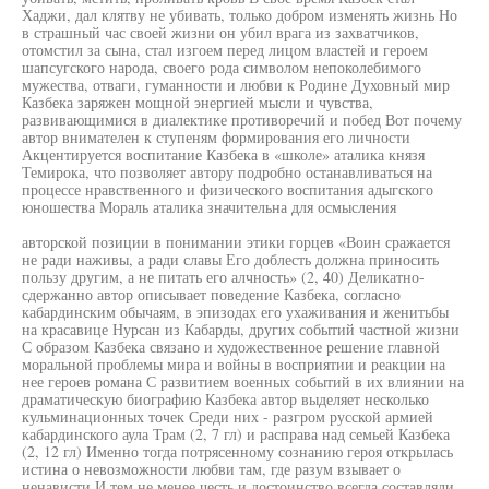
Хаджи, дал клятву не убивать, только добром изменять жизнь Но
в страшный час своей жизни он убил врага из захватчиков,
отомстил за сына, стал изгоем перед лицом властей и героем
шапсугского народа, своего рода символом непоколебимого
мужества, отваги, гуманности и любви к Родине Духовный мир
Казбека заряжен мощной энергией мысли и чувства,
развивающимися в диалектике противоречий и побед Вот почему
автор внимателен к ступеням формирования его личности
Акцентируется воспитание Казбека в «школе» аталика князя
Темирока, что позволяет автору подробно останавливаться на
процессе нравственного и физического воспитания адыгского
юношества Мораль аталика значительна для осмысления
авторской позиции в понимании этики горцев «Воин сражается
не ради наживы, а ради славы Его доблесть должна приносить
пользу другим, а не питать его алчность» (2, 40) Деликатно-
сдержанно автор описывает поведение Казбека, согласно
кабардинским обычаям, в эпизодах его ухаживания и женитьбы
на красавице Нурсан из Кабарды, других событий частной жизни
С образом Казбека связано и художественное решение главной
моральной проблемы мира и войны в восприятии и реакции на
нее героев романа С развитием военных событий в их влиянии на
драматическую биографию Казбека автор выделяет несколько
кульминационных точек Среди них - разгром русской армией
кабардинского аула Трам (2, 7 гл) и расправа над семьей Казбека
(2, 12 гл) Именно тогда потрясенному сознанию героя открылась
истина о невозможности любви там, где разум взывает о
ненависти И тем не менее честь и достоинство всегда составляли