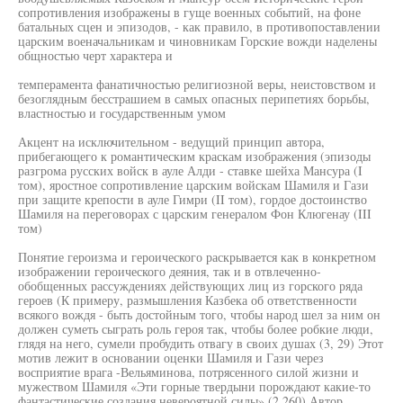
сопротивления изображены в гуще военных событий, на фоне
батальных сцен и эпизодов, - как правило, в противопоставлении
царским военачальникам и чиновникам Горские вожди наделены
общностью черт характера и
темперамента фанатичностью религиозной веры, неистовством и
безоглядным бесстрашием в самых опасных перипетиях борьбы,
властностью и государственным умом
Акцент на исключительном - ведущий принцип автора,
прибегающего к романтическим краскам изображения (эпизоды
разгрома русских войск в ауле Алди - ставке шейха Мансура (I
том), яростное сопротивление царским войскам Шамиля и Гази
при защите крепости в ауле Гимри (II том), гордое достоинство
Шамиля на переговорах с царским генералом Фон Клюгенау (III
том)
Понятие героизма и героического раскрывается как в конкретном
изображении героического деяния, так и в отвлеченно-
обобщенных рассуждениях действующих лиц из горского ряда
героев (К примеру, размышления Казбека об ответственности
всякого вождя - быть достойным того, чтобы народ шел за ним он
должен суметь сыграть роль героя так, чтобы более робкие люди,
глядя на него, сумели пробудить отвагу в своих душах (3, 29) Этот
мотив лежит в основании оценки Шамиля и Гази через
восприятие врага -Вельяминова, потрясенного силой жизни и
мужеством Шамиля «Эти горные твердыни порождают какие-то
фантастические создания невероятной силы» (2,260) Автор