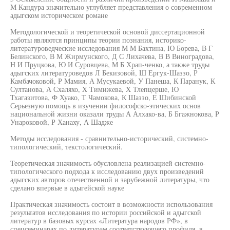
М Кандура значительно углубляет представления о современном
адыгском историческом романе
Методологической и теоретической основой диссертационной
работы являются принципы теории познания, историко-
литературоведческие исследования М М Бахтина, Ю Борева, В Г
Белинского, В М Жирмунского, Д С Лихачева, В В Виноградова,
Н И Пруцкова, Ю И Суровцева, М Б Храп-ченко, а также труды
адыгских литературоведов Л Бекизовой, Ш Ергук-Шаззо, Р
Камбачоковой, Р Мамия, А Мусукаевой, У Панеша, К Паранук, К
Султанова, А Схаляхо, X Тимижева, X Тлепцерше, Ю
Тхагазитова, Ф Хуако, Т Чамокова, К Шаззо, Е Шибинской
Серьезную помощь в изучении философско-этических основ
национальной жизни оказали труды А Алхако-ва, Б Бгажнокова, Р
Унароковой, Р Ханаху, А Шадже
Методы исследования - сравнительно-исторический, системно-
типологический, текстологический.
Теоретическая значимость обусловлена реализацией системно-
типологического подхода к исследованию двух произведений
адыгских авторов отечественной и зарубежной литературы, что
сделано впервые в адыгейской науке
Практическая значимость состоит в возможности использования
результатов исследования по истории российской и адыгской
литератур в базовых курсах «Литература народов РФ», в
спецсеминарах по литературам соответствующего профиля, в