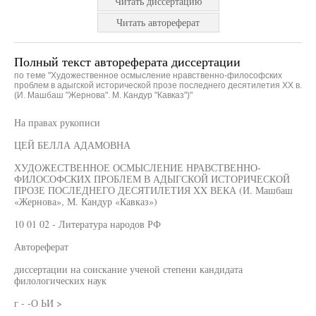
Читать диссертацию
Читать автореферат
Полный текст автореферата диссертации
по теме "Художественное осмысление нравственно-философских
проблем в адыгской исторической прозе последнего десятилетия XX в.
(И. Машбаш "Жернова". М. Кандур "Кавказ")"
На правах рукописи
ЦЕЙ БЕЛЛА АДАМОВНА
ХУДОЖЕСТВЕННОЕ ОСМЫСЛЕНИЕ НРАВСТВЕННО-
ФИЛОСОФСКИХ ПРОБЛЕМ В АДЫГСКОЙ ИСТОРИЧЕСКОЙ
ПРОЗЕ ПОСЛЕДНЕГО ДЕСЯТИЛЕТИЯ XX ВЕКА (И. Машбаш
«Жернова», М. Кандур «Кавказ»)
10 01 02 - Литература народов РФ
Автореферат
диссертации на соискание ученой степени кандидата
филологических наук
г - -О ЬИ >