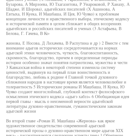
Бузарова, А Мирзоева, Ю Тхагазитова, Р Унароковой, Р Ханаху, А
Шадже, И Шорова), адыгейских писателей (X Ашинова, А
Евтыха, Н Куека, И Машбаша, И Цея, Ю Чуяко) к проблемам
концепции личности и нравственного выбора, этическому кодексу
и исторической памяти в целом сближает в общих воззрениях
адыгейских и российских писателей и ученых (3 Астафьева, В
Белова, Г. Гачева, В Ко-
жинова, Е Носова, Д Лихачева, В Распутина и др ) 2 Вместе с тем
внимание адыгов исторически сосредоточивается на нормах
адыгской этики человечность, чуткость, благовоспитанность,
скромность, благородство, причем в определенные периоды
истории особенно значат понятия патриотизма, мужества и чести
3 Кавказская война в некоторой степени изменила систему
ценностей, выдвинув на первый план воинственность и
благородство, любовь к родине 4 Главной точкой духовного
сближения народов в настоящее время является человеколюбие и
толерантность 5 Исторические романы И Машбаша, Н Куека, Ю
Чуяко создают многослойный, глубокий контекст философского
осмысления этического кодекса «адыгэ хабзэ» 6 Обобщающая идея
первой главы - мысль о неизменной верности адыгейской
литературы духовно-нравственным, гуманистическим законам
адыгской жизни
Во второй главе «Роман И. Машбаша «Жернова» как яркое
художественное свидетельство современной адыгской
исторической прозы о духовно-нравственном мире адыгов XIX
века» - рассматриваются следующие аспекты темы 1 Обретение