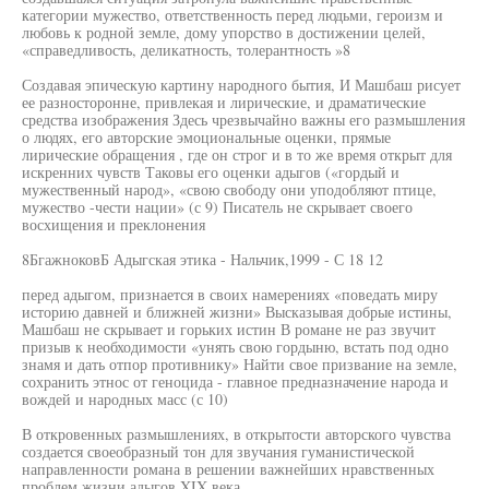
категории мужество, ответственность перед людьми, героизм и
любовь к родной земле, дому упорство в достижении целей,
«справедливость, деликатность, толерантность »8
Создавая эпическую картину народного бытия, И Машбаш рисует
ее разносторонне, привлекая и лирические, и драматические
средства изображения Здесь чрезвычайно важны его размышления
о людях, его авторские эмоциональные оценки, прямые
лирические обращения , где он строг и в то же время открыт для
искренних чувств Таковы его оценки адыгов («гордый и
мужественный народ», «свою свободу они уподобляют птице,
мужество -чести нации» (с 9) Писатель не скрывает своего
восхищения и преклонения
8БгажноковБ Адыгская этика - Нальчик,1999 - С 18 12
перед адыгом, признается в своих намерениях «поведать миру
историю давней и ближней жизни» Высказывая добрые истины,
Машбаш не скрывает и горьких истин В романе не раз звучит
призыв к необходимости «унять свою гордыню, встать под одно
знамя и дать отпор противнику» Найти свое призвание на земле,
сохранить этнос от геноцида - главное предназначение народа и
вождей и народных масс (с 10)
В откровенных размышлениях, в открытости авторского чувства
создается своеобразный тон для звучания гуманистической
направленности романа в решении важнейших нравственных
проблем жизни адыгов XIX века