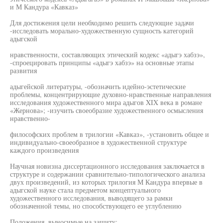
и М Кандура «Кавказ»
Для достижения цели необходимо решить следующие задачи
-исследовать морально-художественную сущность категорий
адыгской
нравственности, составляющих этический кодекс «адыгэ хабзэ»,
-спроецировать принципы «адыгэ хабзэ» на основные этапы
развития
адыгейской литературы, -обозначить идейно-эстетические
проблемы, концентрирующие духовно-нравственные направления
исследования художественного мира адыгов XIX века в романе
«Жернова»; -изучить своеобразие художественного осмысления
нравственно-
философских проблем в трилогии «Кавказ», -установить общее и
индивидуально-своеобразное в художественной структуре
каждого произведения
Научная новизна диссертационного исследования заключается в
структуре и содержании сравнительно-типологического анализа
двух произведений, из которых трилогия М Кандура впервые в
адыгской науке стала предметом концептуального
художественного исследования, выводящего за рамки
обозначенной темы, но способствующего ее углублению
Положения, выносимые на защиту: