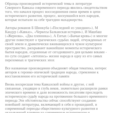
Образцы произведений исторической темы в литературе
Северного Кавказа современного периода явились свидетельством
того, что начался процесс воссоединения связи времен в цепи
исторического развития, процесс, коснувшийся всех народов,
которые испытали на себе трагедию махаджирства.
Авторы романов Б Шинкуба («Последний из ушедших»), М
Кандур («Кавказ», «Черкесы Балканская история»), И Машбаш
(«Жернова», «Два пленника»), А Евтых («Бычья кровь») и многие
другие повествуют о трагических судьбах людей, отчужденных от
своей земли и драматически вживающихся в чужое культурное
пространство, раскрывают важнейшие моменты исторического
бытия народов, отдаленные от сегодняшнего дня целыми веками -
по сути создают «летопись» жизни народа в одну из его самых
переломных и трагических эпох
Все названные произведения объединяет общая тематика, интерес
авторов к героико-эпической традиции народа, стремление к
восстановлению его исторической памяти
Вновь воскресшая тема Кавказской войны и другие, с ней
связанные, уходящие в глубь веков, значительно расширили рамки
эпического времени и дали возможность писателям проследить
историческую судьбу народа на протяжении большого временного
периода Эти обстоятельства сейчас способствуют созданию
новейшей литературы, включающей в себя и прошедший, и
современный периоды общественно-культурного развития и
оказывающей влияние на современные исторические и