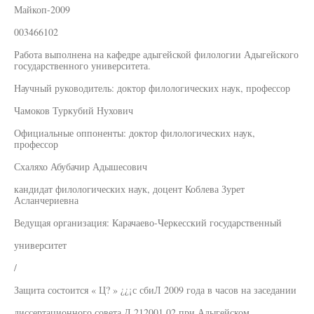
Майкоп-2009
003466102
Работа выполнена на кафедре адыгейской филологии Адыгейского
государственного университета.
Научный руководитель: доктор филологических наук, профессор
Чамоков Туркубий Нухович
Официальные оппоненты: доктор филологических наук,
профессор
Схаляхо Абубачир Адышесович
кандидат филологических наук, доцент Коблева Зурет
Асланчериевна
Ведущая организация: Карачаево-Черкесский государственный
университет
/
Защита состоится « Ц? » ¿¿¡с сбиЛ 2009 года в часов на заседании
диссертационного совета Д 212001 02 при Адыгейском