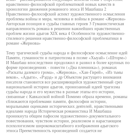
нравственно-философской проблематикой новых качеств в
хронологии движения романного эпоса И Машбаша 2
Нравственно-философский аспект художественного осмысления
проблемы войны и мира, человека и войны в романе «Жернова»
Авторская позиция и судьбы главных героев 3 Гуманистическая
направленность романа в решении важнейших нравственных
проблем жизни адыгов XIX века 4 Особенности художественно-
стилевого решения нравственно-философской проблематики в
романе «Жернова»
Тему трагической судьбы народа и философское осмысление идей
Памяти, гуманности и патриотизма в поэме «Хыуай» («Шторм»)
И Машбаш впоследствии продолжил и развил в более крупных по
форме произведениях - повести («Два пленника»), романах
«Раскаты далекого грома», «Жернова», «Хан-Гирей», «Из тьмы
веков», «Адыги», «Рэдэд» и др Объектом растущего внимания
писателя становится все расширяющийся художественный срез
национальной истории адыгов, пронизанный идеей трагизма
судьбы народа и его мужества в разные этапы его истории,
связанные с Кавказской войной Помимо образа времени, романы
сближаются проблемами памяти, философии истории,
моральными оценками исторических деятелей, нравственными
идеалами народа Историческая романистика И Машбаша
проникнута общим пафосом художественно-документального
повествования, чувством истории, реализмом и нарастающим
психологизмом широкомасштабного изображения адыгского
этноса Преемственность произведений создается не