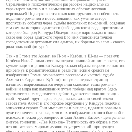
Стремление к психологической разработке национальных
характеров заметно и в вымышленных образах десятков
персонажей Подчеркивается такая конструктивная особенность
подлинно романного повествования, как умение автора
пропустить события через судьбы нескольких поколений, создавая
тем самым историю адыгского (кабардинского) рода, прототипом
которого был род Кандура Объединяющее ядро каждого тома -
сквозной образ адыгского героя Его имя становится точкой
сосредоточения духовных сил адыгов, их боренья со злом - своего
рода знаковой фигурой
Так - в I томе это Ахмет, во П-ом - Казбек, в Ш-ем — правнук
Казбека Нахо С ними связаны штрихи главной линии сюжета, его
кульминации и развязки Кандур создал образы «героев во плоти»,
прибегнув к романтическим и реалистическим средствам
изображения Роман открывается рассказом о частной судьбе
Ахмета (кабардинца с Кубани), но уже с первых страниц
начинают вырисовываться очертания сквозной темы романа -
войны и мира как выживания путем победы над врагом Здесь
проявляется и складывается идейно-художественная оппозиция
свой - чужой, друг - враг, горец -казак, хозяин своей земли —
завоеватель Ахмет и его горское окружение у Кандура подобны
эпическим героям Они мыслители и рыцари, идеализированы в
духе героического эпоса, хотя в их изображении много бытовой и
психологической достоверности Сын Ахмета Казбек - центральная
фигура трилогии, «Лев Кавказа» Трагичность его образа в том,
что он, человек мирных духовных устремлений, принужден
убивать, мстить, проливать кровь В свое время Казбек стал