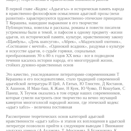
В первой главе «Кодекс «Адыгагъэ» и историческая память народа
в нравственно-философском осмыслении адыгской прозы (вехи
развития)» характеризуются художественно-этические принципы
Т Керашева, нашедшие выражение в его творчестве
Публицистика, новеллы и рассказы, романы и повести писателя
устремлены были и темой, и пафосом к одному предмету -жизни
адыгов, их исторической памяти, культуре, нравственному закону
«Щамбуль», «Дочь шапсугов», «Абрек», «Абадзехский охотник»,
«Состязание с мечтой», «Одинокий всадник», раздумья о культуре
и искусстве адыгов, о судьбе горянки, социальных
преобразованиях 30-х-80-х годов XX века - все в подводном
течении касалось истории народа, его многотрудной жизни,
стойких духовно-нравственных основ
Это качество, унаследованное литераторами-современниками Т
Керашева и его последователями, стало традицией современной
адыгейской литературы И Цей, А Евтых, Ю Тлюстен, Д Костанов,
X Ашинов, И Маш-баш, К Жане, Н Куек, Ю Чуяко, П Кошубаев, С
Панеш, X Теучеж оказались в том отряде наших современников,
которые сумели настроить свое творчество на вечно звучащий
камертон многоголосой народной жизни, где этический кодекс
«адыгэ хабзэ» - величина постоянная
Рассмотрение теоретических основ категорий адыгской
нравственности «адыгэ хабзэ» и этапов их воплощения в адыгской
литературе позволило прийти к следующим выводам 1 Внимание
адыгских ученых (А Ахлакова, Т Афасижева, Б Бгажнокова, К