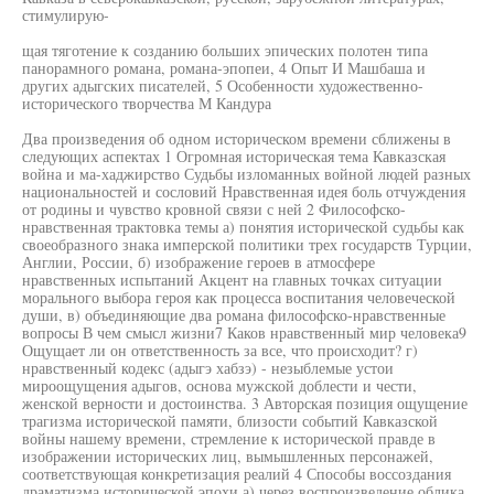
стимулирую-
щая тяготение к созданию больших эпических полотен типа
панорамного романа, романа-эпопеи, 4 Опыт И Машбаша и
других адыгских писателей, 5 Особенности художественно-
исторического творчества М Кандура
Два произведения об одном историческом времени сближены в
следующих аспектах 1 Огромная историческая тема Кавказская
война и ма-хаджирство Судьбы изломанных войной людей разных
национальностей и сословий Нравственная идея боль отчуждения
от родины и чувство кровной связи с ней 2 Философско-
нравственная трактовка темы а) понятия исторической судьбы как
своеобразного знака имперской политики трех государств Турции,
Англии, России, б) изображение героев в атмосфере
нравственных испытаний Акцент на главных точках ситуации
морального выбора героя как процесса воспитания человеческой
души, в) объединяющие два романа философско-нравственные
вопросы В чем смысл жизни7 Каков нравственный мир человека9
Ощущает ли он ответственность за все, что происходит? г)
нравственный кодекс (адыгэ хабзэ) - незыблемые устои
мироощущения адыгов, основа мужской доблести и чести,
женской верности и достоинства. 3 Авторская позиция ощущение
трагизма исторической памяти, близости событий Кавказской
войны нашему времени, стремление к исторической правде в
изображении исторических лиц, вымышленных персонажей,
соответствующая конкретизация реалий 4 Способы воссоздания
драматизма исторической эпохи а) через воспроизведение облика