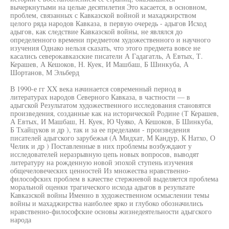
вычеркнутыми на целые десятилетия Это касается, в основном,
проблем, связанных с Кавказской войной и махаджирством
целого ряда народов Кавказа, в первую очередь - адыгов Исход
адыгов, как следствие Кавказской войны, не являлся до
определенного времени предметом художественного и научного
изучения Однако нельзя сказать, что этого предмета вовсе не
касались северокавказские писатели А Гадагатль, А Евтых, Т.
Керашев, А Кешоков, Н. Куек, И Машбаш, Б Шинкуба, А
Шортанов, М Эльберд
В 1990-е гг XX века начинается современный период в
литературах народов Северного Кавказа, в частности — в
адыгской Результатом художественного исследования становятся
произведения, созданные как на исторической Родине (Т Керашев,
А Евтых, И Машбаш, Н. Куек, Ю Чуяко, А Кешоков, Б Шинкуба,
Б Тхайцуков и др ), так и за ее пределами - произведения
писателей адыгского зарубежья (А Мидхат, М Кандур, К Натхо, О
Челик и др ) Поставленные в них проблемы возбуждают у
исследователей неразрывную цепь новых вопросов, выводят
литературу на рожденную новой эпохой ступень изучения
общечеловеческих ценностей Из множества нравственно-
философских проблем в качестве стержневой выделяется проблема
моральной оценки трагического исхода адыгов в результате
Кавказской войны Именно в художественном осмыслении темы
войны и махаджирства наиболее ярко и глубоко обозначились
нравственно-философские основы жизнедеятельности адыгского
народа