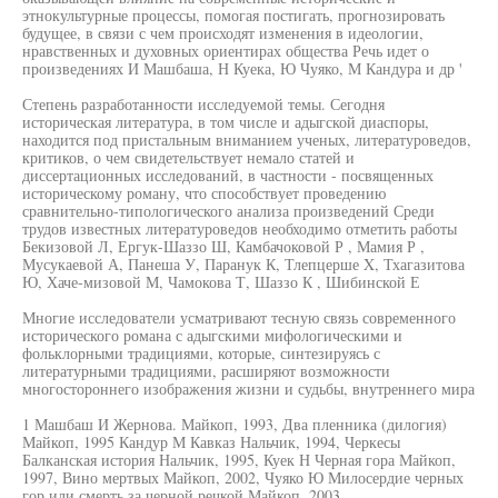
этнокультурные процессы, помогая постигать, прогнозировать
будущее, в связи с чем происходят изменения в идеологии,
нравственных и духовных ориентирах общества Речь идет о
произведениях И Машбаша, Н Куека, Ю Чуяко, М Кандура и др '
Степень разработанности исследуемой темы. Сегодня
историческая литература, в том числе и адыгской диаспоры,
находится под пристальным вниманием ученых, литературоведов,
критиков, о чем свидетельствует немало статей и
диссертационных исследований, в частности - посвященных
историческому роману, что способствует проведению
сравнительно-типологического анализа произведений Среди
трудов известных литературоведов необходимо отметить работы
Бекизовой Л, Ергук-Шаззо Ш, Камбачоковой Р , Мамия Р ,
Мусукаевой А, Панеша У, Паранук К, Тлепцерше X, Тхагазитова
Ю, Хаче-мизовой М, Чамокова Т, Шаззо К , Шибинской Е
Многие исследователи усматривают тесную связь современного
исторического романа с адыгскими мифологическими и
фольклорными традициями, которые, синтезируясь с
литературными традициями, расширяют возможности
многостороннего изображения жизни и судьбы, внутреннего мира
1 Машбаш И Жернова. Майкоп, 1993, Два пленника (дилогия)
Майкоп, 1995 Кандур М Кавказ Нальчик, 1994, Черкесы
Балканская история Нальчик, 1995, Куек Н Черная гора Майкоп,
1997, Вино мертвых Майкоп, 2002, Чуяко Ю Милосердие черных
гор или смерть за черной речкой Майкоп, 2003