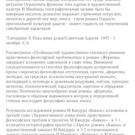
ритуалов Ограничить функции этих картин в художественной
палитре И Машбаша этнографическими целями было бы
неверным писатель деликатно выражает стремление погрузить
читателя в дорогой ему мир этноса - героя романа Гордость
оригинальной культурой адыгов - значит гордость их героическим
самобытным характером
'Тлепцерше X Пока жива д>ша//Советская Адыгея -1995 - 5
октября -С б
Рассмотрение «Особенностей художественно-стилевого решения
нравственно-философской проблематики в романе «Жернова»
завершает изложение заявленной в главе темы. Внимание
сосредоточивается на способах философизации исторической
прозы (лирическо-философские отступления, притчи, афоризмы,
легенды), на средствах психологизма (внутренний монолог,
восходящий к исповеди и душевным раздумьям, пейзаж, принцип
антитезы, психологический параллелизм, нартские и обрядовые
песни) Поэтически многообразен язык романа, афоризмы,
пословицы и образные выражения в котором в определенной
степени воссоздают философию жизни этноса
Результаты исследования романа М Кандура «Кавказ» изложены в
третьей главе «Художественное осмысление нравственно-
философских проблем в трилогии М Кандура «Кавказ» - в 3 1.
излагается историография трилогии («Пролог романа «Кавказ» и
художественный замысел М Кандура), в 3 2 устанавливаются
аспекты близости романов И Машбаша «Жернова» и М Кандура