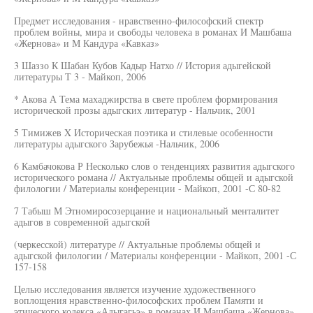
Предмет исследования - нравственно-философский спектр
проблем войны, мира и свободы человека в романах И Машбаша
«Жернова» и М Кандура «Кавказ»
3 Шаззо К Шабан Кубов Кадыр Натхо // История адыгейской
литературы Т 3 - Майкоп, 2006
* Акова А Тема махаджирства в свете проблем формирования
исторической прозы адыгских литератур - Нальчик, 2001
5 Тимижев X Историческая поэтика и стилевые особенности
литературы адыгского Зарубежья -Нальчик, 2006
6 Камбачокова Р Несколько слов о тенденциях развития адыгского
исторического романа // Актуальные проблемы общей и адыгской
филологии / Материалы конференции - Майкоп, 2001 -С 80-82
7 Табыш М Этномиросозерцание и национальный менталитет
адыгов в современной адыгской
(черкесской) литературе // Актуальные проблемы общей и
адыгской филологии / Материалы конференции - Майкоп, 2001 -С
157-158
Целью исследования является изучение художественного
воплощения нравственно-философских проблем Памяти и
этического кодекса «Адыгагьэ» в романах И Машбаша «Жернова»