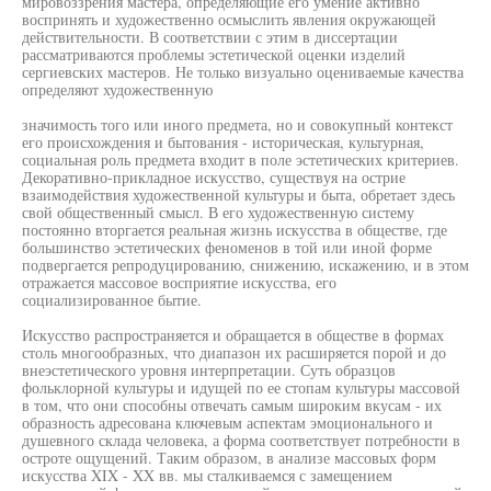
мировоззрения мастера, определяющие его умение активно
воспринять и художественно осмыслить явления окружающей
действительности. В соответствии с этим в диссертации
рассматриваются проблемы эстетической оценки изделий
сергиевских мастеров. Не только визуально оцениваемые качества
определяют художественную
значимость того или иного предмета, но и совокупный контекст
его происхождения и бытования - историческая, культурная,
социальная роль предмета входит в поле эстетических критериев.
Декоративно-прикладное искусство, существуя на острие
взаимодействия художественной культуры и быта, обретает здесь
свой общественный смысл. В его художественную систему
постоянно вторгается реальная жизнь искусства в обществе, где
большинство эстетических феноменов в той или иной форме
подвергается репродуцированию, снижению, искажению, и в этом
отражается массовое восприятие искусства, его
социализированное бытие.
Искусство распространяется и обращается в обществе в формах
столь многообразных, что диапазон их расширяется порой и до
внеэстетического уровня интерпретации. Суть образцов
фольклорной культуры и идущей по ее стопам культуры массовой
в том, что они способны отвечать самым широким вкусам - их
образность адресована ключевым аспектам эмоционального и
душевного склада человека, а форма соответствует потребности в
остроте ощущений. Таким образом, в анализе массовых форм
искусства XIX - XX вв. мы сталкиваемся с замещением