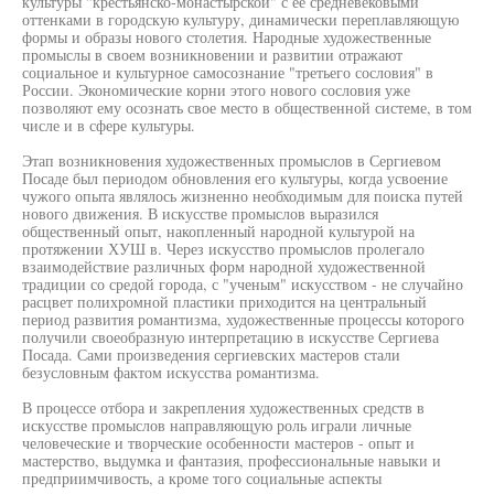
культуры "крестьянско-монастырской" с ее средневековыми
оттенками в городскую культуру, динамически переплавляющую
формы и образы нового столетия. Народные художественные
промыслы в своем возникновении и развитии отражают
социальное и культурное самосознание "третьего сословия" в
России. Экономические корни этого нового сословия уже
позволяют ему осознать свое место в общественной системе, в том
числе и в сфере культуры.
Этап возникновения художественных промыслов в Сергиевом
Посаде был периодом обновления его культуры, когда усвоение
чужого опыта являлось жизненно необходимым для поиска путей
нового движения. В искусстве промыслов выразился
общественный опыт, накопленный народной культурой на
протяжении ХУШ в. Через искусство промыслов пролегало
взаимодействие различных форм народной художественной
традиции со средой города, с "ученым" искусством - не случайно
расцвет полихромной пластики приходится на центральный
период развития романтизма, художественные процессы которого
получили своеобразную интерпретацию в искусстве Сергиева
Посада. Сами произведения сергиевских мастеров стали
безусловным фактом искусства романтизма.
В процессе отбора и закрепления художественных средств в
искусстве промыслов направляющую роль играли личные
человеческие и творческие особенности мастеров - опыт и
мастерство, выдумка и фантазия, профессиональные навыки и
предприимчивость, а кроме того социальные аспекты