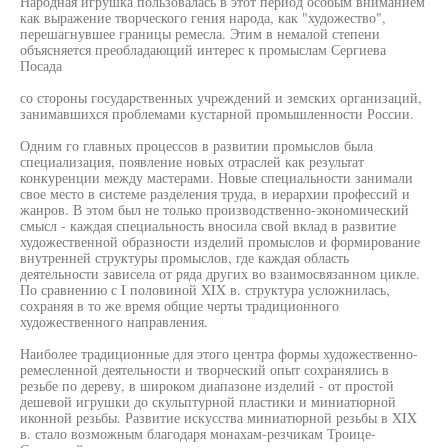
Народная игрушка пользовалась в этот период особым вниманием
как выражение творческого гения народа, как "художество",
перешагнувшее границы ремесла. Этим в немалой степени
объясняется преобладающий интерес к промыслам Сергиева
Посада
со стороны государственных учреждений и земских организаций,
занимавшихся проблемами кустарной промышленности России.
Одним го главных процессов в развитии промыслов была
специализация, появление новых отраслей как результат
конкуренции между мастерами. Новые специальности занимали
свое место в системе разделения труда, в иерархии профессий и
жанров. В этом был не только производственно-экономический
смысл - каждая специальность вносила свой вклад в развитие
художественной образности изделий промыслов и формирование
внутренней структуры промыслов, где каждая область
деятельности зависела от ряда других во взаимосвязанном цикле.
По сравнению с I половиной XIX в. структура усложнилась,
сохраняя в то же время общие черты традиционного
художественного направления.
Наиболее традиционные для этого центра формы художественно-
ремесленной деятельности и творческий опыт сохранялись в
резьбе по дереву, в широком диапазоне изделий - от простой
дешевой игрушки до скульптурной пластики и миниатюрной
иконной резьбы. Развитие искусства миниатюрной резьбы в XIX
в. стало возможным благодаря монахам-резчикам Троице-