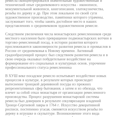
ремесла сконцентрировался значительный художественный и
технический опыт средневекового искусства - иконописи,
монументальной живописи, книгописания, златокузнечества,
резьбы по дереву и др. При этом локальное по своей суги
художественное производство, памятники которого утрачены,
заслуживает того, чтобы занять достойное место в наших
представлениях о средневековом художественном ремесле.
Следствием увеличения числа монастырских ремесленников среди
местного населения было превращение подмонастырских вотчин в
торгово-ремесленный посад, в истории развития которого
прослеживаются закономерности развития ремесла и промыслов в
России от средневековья к Новому времени. Активный
градообразующий процесс был следствием развития ремесла и в
свою очередь оказывал побудительное воздействие на
формирование его социальных и культурных основ, упрочение
профессионального статуса ремесленника
В ХУШ веке посадское ремесло испытывает воздействие новых
процессов в культуре, в результате которых происходит
вытеснение троицкой деревянной посуды из прежних
репрезентативных сфер бытования, а затем и из обихода, что
влечет за собой отказ монастыря от организации ремесленного
производства. Процесс разрушения монастырской системы
ремесла был довершен в результате секуляризации владений
Троице-Сергиевой лавры в 1764 г. Искусство декоративной
росписи, постепенно угасая, сменяется искусством резьбы по
дереву в игрушке и скульптуре. Возникновение этого вида