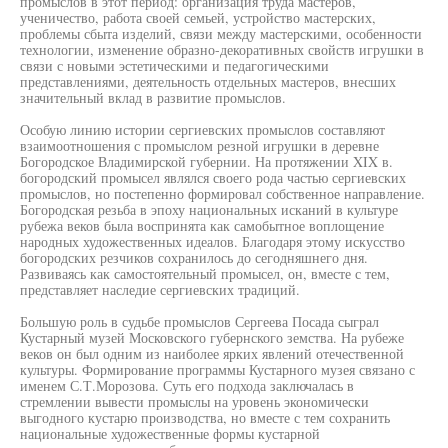
промыслов в этот период: организация труда мастеров,
ученичество, работа своей семьей, устройство мастерских,
проблемы сбыта изделий, связи между мастерскими, особенности
технологии, изменение образно-декоративных свойств игрушки в
связи с новыми эстетическими и педагогическими
представлениями, деятельность отдельных мастеров, внесших
значительный вклад в развитие промыслов.
Особую линию истории сергиевских промыслов составляют
взаимоотношения с промыслом резной игрушки в деревне
Богородское Владимирской губернии. На протяжении XIX в.
богородский промысел являлся своего рода частью сергиевских
промыслов, но постепенно формировал собственное направление.
Богородская резьба в эпоху национальных исканий в культуре
рубежа веков была воспринята как самобытное воплощение
народных художественных идеалов. Благодаря этому искусство
богородских резчиков сохранилось до сегодняшнего дня.
Развиваясь как самостоятельный промысел, он, вместе с тем,
представляет наследие сергиевских традиций.
Большую роль в судьбе промыслов Сергеева Посада сыграл
Кустарный музей Московского губернского земства. На рубеже
веков он был одним из наиболее ярких явлений отечественной
культуры. Формирование программы Кустарного музея связано с
именем С.Т.Морозова. Суть его подхода заключалась в
стремлении вывести промыслы на уровень экономически
выгодного кустарю производства, но вместе с тем сохранить
национальные художественные формы кустарной