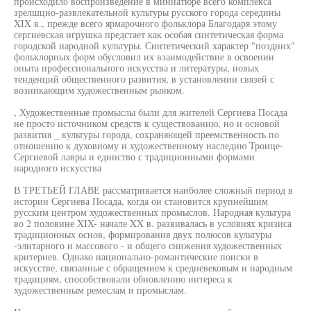
происходило воспроизведение в миниатюре всего комплекса
зрелшцно-развлекательной культуры русского города середины
XIX в., прежде всего ярмарочного фольклора Благодаря этому
сергиевская игрушка предстает как особая синтетическая форма
городской народной культуры. Синтетический характер "поздних"
фольклорных форм обусловил их взаимодействие в освоении
опыта профессионального искусства и литературы, новых
тенденций общественного развития, в установлении связей с
возникающим художественным рынком.
, Художественные промыслы были для жителей Сергиева Посада
не просто источником средств к существованию, но и основой
развития _ культуры города, сохраняющей преемственность по
отношению к духовному и художественному наследию Троице-
Сергиевой лавры и единство с традиционными формами
народного искусства
В ТРЕТЬЕЙ ГЛАВЕ рассматривается наиболее сложный период в
истории Сергиева Посада, когда он становится крупнейшим
русским центром художественных промыслов. Народная культура
во 2 половине XIX- начале XX в. развивалась в условиях кризиса
традиционных основ, формирования двух полюсов культуры
-элитарного и массового - и общего снижения художественных
критериев. Однако национально-романтические поиски в
искусстве, связанные с обращением к средневековым и народным
традициям, способствовали обновлению интереса к
художественным ремеслам и промыслам.