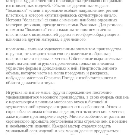
материал художественного производства требовало специально
изготовленных моделей. Объемные деревянные модели -
"болвашки" -стали в промысле особым направлением резной
пластики, в котором культивировалось скульптурное начало.
История "болвашек" связана с именами наиболее одаренных
мастеров-резчиков, прежде всего семьи Рыжовых. Для резного
промысла "болвашки" стали важным этапом осмысления
пластических возможностей дерева и его формообразующего
влияния на другой материал, а для лепного
промысла - главным художественным элементом производства
игрушки, от которого зависели ее сюжетные и образные,
пластические и игровые качества. Собственные выразительные
свойства лепной игрушки проявлялись только во внешнем
убранстве формы и дополнениях к ней. Инертность лепного
объема, которую часто не могла преодолеть и раскраска,
побуждала мастеров Сергиева Посада к изобретательности в
области движения и звука.
Игрушка из папье-маше, будучи порождением постоянно
удешевляющегося массового производства, в свою очередь связана
с нарастающим влиянием массового вкуса в бытовой и
художественной культуре и отражает его особенности. Успех и
спрос обеспечивала новизна изделия, его экзотические качества,
даже прямое противоречие вкусу. Многие особенности развития
сергиевского промысла обусловлены этим стремлением к новизне
и необычности изделий. Каждый мастер старался создать
уникальный сорт изделий и как можно дольше продержаться