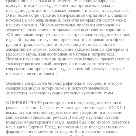
сравнению с крестьянским искусством городская народная
культура, в том числе художественные промыслы города, в
последние десятилетия вызывает большой интерес исследователей.
В ней более остро отражаются переломные черты эпохи, ставшие
истоком целого ряда явлений, развитие которых относится уже к
нашему времени. Многие актуальные проблемы современных
художественных ремесел и промыслов уходят своими корнями в
XIX век: закономерности массового производства художественных
изделий, рынок и искусство, проблемы тиражирования в сфере
ручного труда, особенности отражения действительности в
декоративных формах, соотношение художественных критериев и
массового вкуса, взаимоотношения мастера и потребителя.
Поэтому изучение истории данного слоя культуры представляет не
только ретроспективный интерес, но прямо соотносится с
современными процессами в художественной культуре и задачей
исследования ее типологии.
Введение завершается библиографическим обзором, в котором
содержится анализ исторической и искусствоведческой
литературы, характеризующий степень изученности темы.
В ПЕРВОЙ ГЛАВЕ рассматривается история художественного
ремесла в Троице-Сергиевом монастыре и его посаде в ХУ-ХУШ
веках, истоки местной художественной традиции, направления
многовековой эволюции ремесла В основу изучения истории
культуры монастырского посада, каким был и во многом остается в
наше время Сергиев Посад, положен анализ последовательного
формирования ремесленных традиций и профессионализма