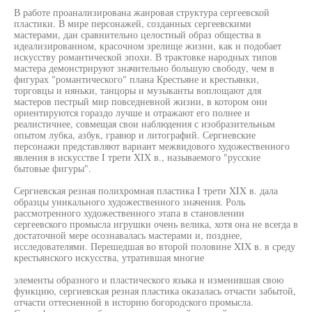
В работе проанализирована жанровая структура сергеевской
пластики. В мире персонажей, созданных сергеевскими
мастерами, дан сравнительно целостный образ общества в
идеализированном, красочном зрелище жизни, как и подобает
искусству романтической эпохи. В трактовке народных типов
мастера демонстрируют значительно большую свободу, чем в
фигурах "романтического" плана Крестьяне и крестьянки,
торговцы и няньки, танцоры и музыканты воплощают для
мастеров пестрый мир повседневной жизни, в котором они
ориентируются гораздо лучше и отражают его полнее и
реалистичнее, совмещая свои наблюдения с изобразительным
опытом лубка, азбук, гравюр и литографий. Сергиевские
персонажи представляют вариант межвидового художественного
явления в искусстве I трети XIX в., называемого "русские
бытовые фигуры".
Сергиевская резная полихромная пластика I трети XIX в. дала
образцы уникального художественного значения. Роль
рассмотренного художественного этапа в становлении
сергеевского промысла игрушки очень велика, хотя она не всегда в
достаточной мере осознавалась мастерами и, позднее,
исследователями. Перешедшая во второй половине XIX в. в среду
крестьянского искусства, утратившая многие
элементы образного и пластического языка и изменившая свою
функцию, сергиевская резная пластика оказалась отчасти забытой,
отчасти оттесненной в историю богородского промысла.