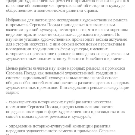
традиции художественных ремесел и промыслов России изучаются
на основе обновляющихся представлений об истории и культуре,
общественном и экономическом развитии страны.
Избранные для настоящего исследования художественные ремесла
и промыслы Сергиева Посада принадлежат к значительным
явлениям русской культуры, несмотря на то, что в своем коренном
виде они практически не сохранились до нашего времени. Но
изучение угасших художественных производств весьма актуально
для истории искусства, с ним открываются новые перспективы в
исследовании традиционных форм культуры, имеющих
исторически протяженное прошлое и вошедших со средневековым
художественным опытом в эпоху Нового и Новейшего времени.
Целью работы является изучение народных ремесел и промыслов
Сергиева Посада как локальной художественной традиции в
системе национальной культуры и выявление на этой основе
общих особенностей возникновения и развития русских народных
художественных промыслов. В исследовании решались следующие
задачи:
- характеристика исторических путей развития искусства
промыслов Сергиева Посада, предпосылок возникновения
определешшх видов и форм художественного производства и их
связей с монастырским ремеслом и культурой;
- определение историко-культурной концепции развития
народного художественного ремесла и промыслов Сергиева