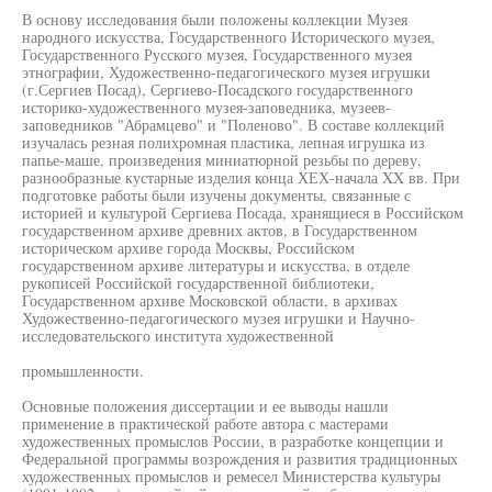
В основу исследования были положены коллекции Музея
народного искусства, Государственного Исторического музея,
Государственного Русского музея, Государственного музея
этнографии, Художественно-педагогического музея игрушки
(г.Сергиев Посад), Сергиево-Посадского государственного
историко-художественного музея-заповедника, музеев-
заповедников "Абрамцево" и "Поленово". В составе коллекций
изучалась резная полихромная пластика, лепная игрушка из
папье-маше, произведения миниатюрной резьбы по дереву,
разнообразные кустарные изделия конца ХЕХ-начала XX вв. При
подготовке работы были изучены документы, связанные с
историей и культурой Сергиева Посада, хранящиеся в Российском
государственном архиве древних актов, в Государственном
историческом архиве города Москвы, Российском
государственном архиве литературы и искусства, в отделе
рукописей Российской государственной библиотеки,
Государственном архиве Московской области, в архивах
Художественно-педагогического музея игрушки и Научно-
исследовательского института художественной
промышленности.
Основные положения диссертации и ее выводы нашли
применение в практической работе автора с мастерами
художественных промыслов России, в разработке концепции и
Федеральной программы возрождения и развития традиционных
художественных промыслов и ремесел Министерства культуры