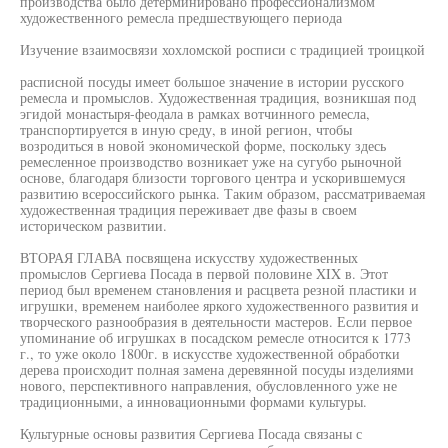
производства было детерминировано профессионализмом
художественного ремесла предшествующего периода
Изучение взаимосвязи хохломской росписи с традицией троицкой
расписной посуды имеет большое значение в истории русского
ремесла и промыслов. Художественная традиция, возникшая под
эгидой монастыря-феодала в рамках вотчинного ремесла,
транспортируется в иную среду, в иной регион, чтобы
возродиться в новой экономической форме, поскольку здесь
ремесленное производство возникает уже на сугубо рыночной
основе, благодаря близости торгового центра и ускорившемуся
развитию всероссийского рынка. Таким образом, рассматриваемая
художественная традиция переживает две фазы в своем
историческом развитии.
ВТОРАЯ ГЛАВА посвящена искусству художественных
промыслов Сергиева Посада в первой половине XIX в. Этот
период был временем становления и расцвета резной пластики и
игрушки, временем наиболее яркого художественного развития и
творческого разнообразия в деятельности мастеров. Если первое
упоминание об игрушках в посадском ремесле относится к 1773
г., то уже около 1800г. в искусстве художественной обработки
дерева происходит полная замена деревянной посуды изделиями
нового, перспективного направления, обусловленного уже не
традиционными, а инновационными формами культуры.
Культурные основы развития Сергиева Посада связаны с