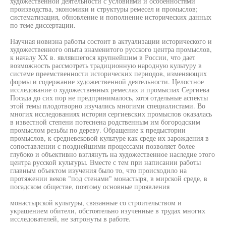
художественной деятельности с условиями и особенностями
производства, экономики и структуры ремесел и промыслов;
систематизация, обновление и пополнение исторических данных
по теме диссертации.
Научная новизна работы состоит в актуализации исторического и
художественного опыта знаменитого русского центра промыслов,
к началу XX в. являвшегося крупнейшим в России, что дает
возможность рассмотреть традиционную народную культуру в
системе преемственности исторических периодов, изменяющих
формы и содержание художественной деятельности. Целостное
исследование о художественных ремеслах и промыслах Сергиева
Посада до сих пор не предпринималось, хотя отдельные аспекты
этой темы плодотворно изучались многими специалистами. Во
многих исследованиях история сергиевских промыслов оказалась
в известной степени потеснена родственным им богородским
промыслом резьбы по дереву. Обращение к предыстории
промыслов, к средневековой культуре как среде их зарождения в
сопоставлении с позднейшими процессами позволяет более
глубоко и объективно взглянуть на художественное наследие этого
центра русской культуры. Вместе с тем при написании работы
главным объектом изучения было то, что происходило на
протяжении веков "под стенами" монастыря, в мирской среде, в
посадском обществе, поэтому основные проявления
монастырской культуры, связанные со строительством и
украшением обители, обстоятельно изученные в трудах многих
исследователей, не затронуты в работе.