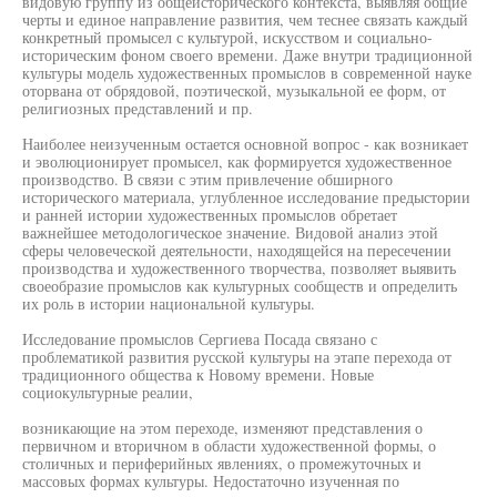
видовую группу из общеисторического контекста, выявляя общие
черты и единое направление развития, чем теснее связать каждый
конкретный промысел с культурой, искусством и социально-
историческим фоном своего времени. Даже внутри традиционной
культуры модель художественных промыслов в современной науке
оторвана от обрядовой, поэтической, музыкальной ее форм, от
религиозных представлений и пр.
Наиболее неизученным остается основной вопрос - как возникает
и эволюционирует промысел, как формируется художественное
производство. В связи с этим привлечение обширного
исторического материала, углубленное исследование предыстории
и ранней истории художественных промыслов обретает
важнейшее методологическое значение. Видовой анализ этой
сферы человеческой деятельности, находящейся на пересечении
производства и художественного творчества, позволяет выявить
своеобразие промыслов как культурных сообществ и определить
их роль в истории национальной культуры.
Исследование промыслов Сергиева Посада связано с
проблематикой развития русской культуры на этапе перехода от
традиционного общества к Новому времени. Новые
социокультурные реалии,
возникающие на этом переходе, изменяют представления о
первичном и вторичном в области художественной формы, о
столичных и периферийных явлениях, о промежуточных и
массовых формах культуры. Недостаточно изученная по