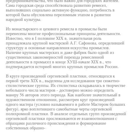
предпринимательства, что было важно для городских жителей.
Сама городская среда способствовала развитию ремесел,
выполнявших социально активную функцию, потребность в
которой была обусловлена переломным этапом в развитии
народной культуры.
Из монастырского и цехового ремесла в промыслы были
перенесены многие профессиональные принципы деятельности.
Известно, что в I половине XIX в. значительная роль
принадлежала крупной мастерской А.Г. Сафонова, определившей
структуру и основные направления искусства промыслов.
Наличие крупных мастерских и даже фабрик было одной из
существенных закономерностей перехода ремесленной
деятельности в промысел в конце ХУШ-начале XIX в., что
подтверждается историей многих крупных промыслов России.
В круге произведений сергиевской пластики, относящихся к
первой трети XIX в., выделены для исследования три сюжетно-
стилистические группы. Их стилистика складывалась в творчестве
небольшого числа мастеров - достоверно можно определить
манеру 56 авторов этого периода. Как наиболее значительный в
художественном отношении, рассмотрен круг произведений
одного мастера (условно называемого в работе Мастером больших
фигур), ярко воплотившего самобытные черты сергиевской
полихромной пластики. В анализе отдельных групп произведений
сергиевской пластики прослеживаются ее взаимоотношения с
образцами различного происхождения и формирование
собственных образно-