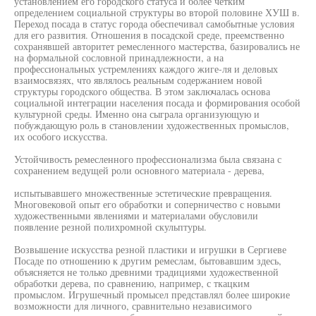
установлением его городского статуса и более четким
определением социальной структуры во второй половине ХУШ в.
Переход посада в статус города обеспечивал самобытные условия
для его развития. Отношения в посадской среде, преемственно
сохранявшей авторитет ремесленного мастерства, базировались не
на формальной сословной принадлежности, а на
профессиональных устремлениях каждого жиге-ля и деловых
взаимосвязях, что являлось реальным содержанием новой
структуры городского общества. В этом заключалась основа
социальной интеграции населения посада и формирования особой
культурной среды. Именно она сыграла организующую и
побуждающую роль в становлении художественных промыслов,
их особого искусства.
Устойчивость ремесленного профессионализма была связана с
сохранением ведущей роли основного материала - дерева,
испытывавшего множественные эстетические превращения.
Многовековой опыт его обработки и соперничество с новыми
художественными явлениями и материалами обусловили
появление резной полихромной скульптуры.
Возвышение искусства резной пластики и игрушки в Сергиеве
Посаде по отношению к другим ремеслам, бытовавшим здесь,
объясняется не только древними традициями художественной
обработки дерева, по сравнению, например, с ткацким
промыслом. Игрушечный промысел представлял более широкие
возможности для личного, сравнительно независимого