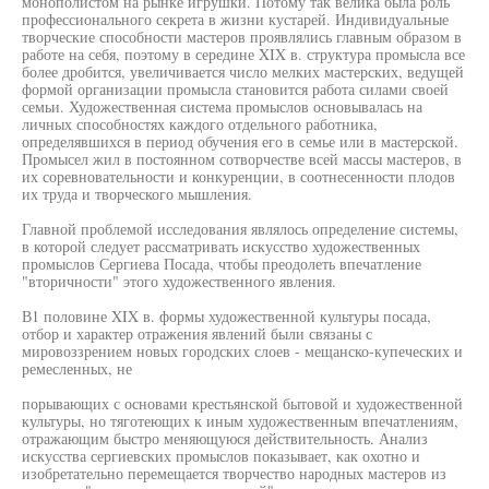
монополистом на рынке игрушки. Потому так велика была роль
профессионального секрета в жизни кустарей. Индивидуальные
творческие способности мастеров проявлялись главным образом в
работе на себя, поэтому в середине XIX в. структура промысла все
более дробится, увеличивается число мелких мастерских, ведущей
формой организации промысла становится работа силами своей
семьи. Художественная система промыслов основывалась на
личных способностях каждого отдельного работника,
определявшихся в период обучения его в семье или в мастерской.
Промысел жил в постоянном сотворчестве всей массы мастеров, в
их соревновательности и конкуренции, в соотнесенности плодов
их труда и творческого мышления.
Главной проблемой исследования являлось определение системы,
в которой следует рассматривать искусство художественных
промыслов Сергиева Посада, чтобы преодолеть впечатление
"вторичности" этого художественного явления.
В1 половине XIX в. формы художественной культуры посада,
отбор и характер отражения явлений были связаны с
мировоззрением новых городских слоев - мещанско-купеческих и
ремесленных, не
порывающих с основами крестьянской бытовой и художественной
культуры, но тяготеющих к иным художественным впечатлениям,
отражающим быстро меняющуюся действительность. Анализ
искусства сергиевских промыслов показывает, как охотно и
изобретательно перемещается творчество народных мастеров из