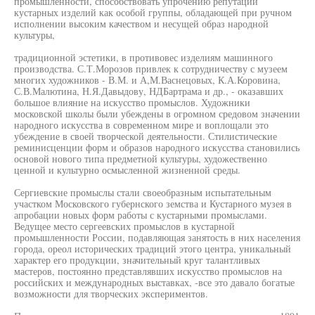
промышленности, способствовать упрочению репутации
кустарных изделий как особой группы, обладающей при ручном
исполнении высоким качеством и несущей образ народной
культуры,
традиционной эстетики, в противовес изделиям машинного
производства. С.Т.Морозов привлек к сотрудничеству с музеем
многих художников - В.М. и А,М.Васнецовых, К.А.Коровина,
С.В.Малютина, Н.Я.Давыдову, НДБартрама и др., - оказавших
большое влияние на искусство промыслов. Художники
московской школы были убеждены в огромном средовом значении
народного искусства в современном мире и воплощали это
убеждение в своей творческой деятельности. Стилистические
реминисценции форм и образов народного искусства становились
основой нового типа предметной культуры, художественно
ценной и культурно осмысленной жизненной среды.
Сергиевские промыслы стали своеобразным испытательным
участком Московского губернского земства и Кустарного музея в
апробации новых форм работы с кустарными промыслами.
Ведущее место сергеевских промыслов в кустарной
промышленности России, подавляющая занятость в них населения
города, ореол исторических традиций этого центра, уникальный
характер его продукции, значительный круг талантливых
мастеров, постоянно представлявших искусство промыслов на
российских и международных выставках, -все это давало богатые
возможности для творческих экспериментов.