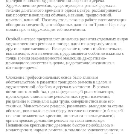
мастеров в области художественной обработки дерева.
Художественное ремесло, существующее в разных формах в
течение длительного времени в одном центре, рассматривается
как продукт накопления обычаев, навыков, предпочтений,
приемов, влияний. Поэтому столь важна в работе систематизация
обширных сведений, разнообразных данных по Троице-Сергиеву
монастырю и окружающим его поселениям.
Особый интерес представляет динамика развития отдельных видов
художественного ремесла в посаде, одни из которых угасают,
другие видоизменяются. Исследование причин и обстоятельств,
вызывающих эти изменения, представляется особенно важным с
точки зрения закономерностей эволюции декоративно-
прикладного искусства в целом, недостаточно изученных в
настоящее время.
Сложение профессиональных основ было главным
обстоятельством в развитии троицкого ремесла в целом и
художественной обработки дерева в частности. В рамках
вотчинного хозяйства, при определяющей роли монастыря,
происходило становление ремесленных групп населения,
разделение и специализация труда, совершенствование его
техники. Монастырское ремесло, развиваясь, выходило за стены
обители, вовлекало в свою сферу местное население (в большей
степени непашенных крестьян, но отчасти и земледельцев),
ориентировало домашние ремесла на заказ монастыря.
Непашенное крестьянство довольно быстро приобщалось к
монастырским нормам ремесла, в том числе художественного, и