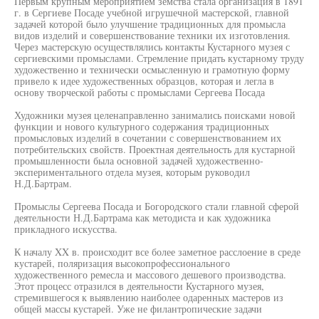
Первым крупным мероприятием земства стала организация в 1891
г. в Сергиеве Посаде учебной игрушечной мастерской, главной
задачей которой было улучшение традиционных для промысла
видов изделий и совершенствование техники их изготовления.
Через мастерскую осуществлялись контакты Кустарного музея с
сергиевскими промыслами. Стремление придать кустарному труду
художественно и технически осмысленную и грамотную форму
привело к идее художественных образцов, которая и легла в
основу творческой работы с промыслами Сергеева Посада
Художники музея целенаправленно занимались поисками новой
функции и нового культурного содержания традиционных
промысловых изделий в сочетании с совершенствованием их
потребительских свойств. Проектная деятельность для кустарной
промышленности была основной задачей художественно-
экспериментального отдела музея, которым руководил
Н.Д.Бартрам.
Промыслы Сергеева Посада и Богородского стали главной сферой
деятельности Н.Д.Бартрама как методиста и как художника
прикладного искусства.
К началу XX в. происходит все более заметное расслоение в среде
кустарей, поляризация высокопрофессионального
художественного ремесла и массового дешевого производства.
Этот процесс отразился в деятельности Кустарного музея,
стремившегося к выявлению наиболее одаренных мастеров из
общей массы кустарей. Уже не филантропические задачи