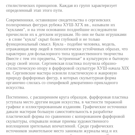
стилистических принципов. Каждая из групп характеризует
определенный этап этого пути.
Современники, оставившие свидетельства о сергиевских
полихромных фигурах рубежа ХУШ-ХГХ вв., называли их
"куклами", и на этом основании позднейшие исследователи
причислили их к детским игрушкам. Но они не были игрушками
- в слове "кукла" скрыт более глубокий и не только
функциональный смысл. Кукла - подобие человека, модель,
отражающая мир людей в типологически устойчивых образах, что
характерно для фольклорного типа художественного творчества
Вместе с тем это предметы, "встроенные" в культурную и бытовую
среду своей эпохи. Сергиевская пластика получила образно-
стилистическую опору в фарфоровой скульптуре ХУШ-начала XIX
вв. Сергиевские мастера освоили пластическую и жанровую
природу фарфоровых фигур, в которых скульптурная форма
органично слилась со спецификой декоративно-прикладного
искусства.
Постепенно, с расширением круга образцов, фарфоровая пластика
уступала место другим видам искусства, в частности тиражной
графике и иллюстрированным изданиям. Графические источники
давали мастерам большую самостоятельность в разработке
пластической формы по сравнению с копированием фарфоровой
скульптуры, открывали новые приемы художественного
воплощения зрительных впечатлений. Среди графических
источников значительное место занимали журналы мод и их