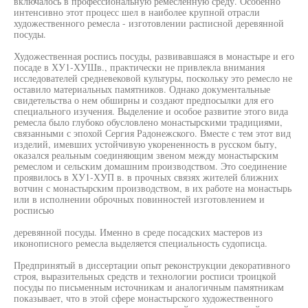
включалось в профессиональную ремесленную среду. Особенно
интенсивно этот процесс шел в наиболее крупной отрасли
художественного ремесла - изготовлении расписной деревянной
посуды.
Художественная роспись посуды, развивавшаяся в монастыре и его
посаде в ХУ1-ХУШв., практически не привлекла внимания
исследователей средневековой культуры, поскольку это ремесло не
оставило материальных памятников. Однако документальные
свидетельства о нем обширны и создают предпосылки для его
специального изучения. Выделение и особое развитие этого вида
ремесла было глубоко обусловлено монастырскими традициями,
связанными с эпохой Сергия Радонежского. Вместе с тем этот вид
изделий, имевших устойчивую укорененность в русском быту,
оказался реальным соединяющим звеном между монастырским
ремеслом и сельским домашним производством. Это соединение
проявилось в ХУ1-ХУП в. в прочных связях жителей ближних
вотчин с монастырским производством, в их работе на монастырь
или в исполнении оброчных повинностей изготовлением и
росписью
деревянной посуды. Именно в среде посадских мастеров из
иконописного ремесла выделяется специальность судописца.
Предпринятый в диссертации опыт реконструкции декоративного
строя, выразительных средств и технологии росписи троицкой
посуды по письменным источникам и аналогичным памятникам
показывает, что в этой сфере монастырского художественного