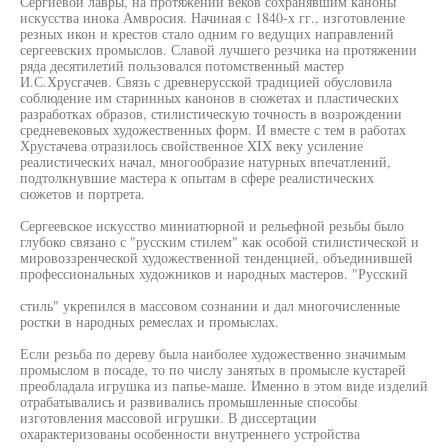
Сергиевой лавры, на протяжении веков сохранявшим каноны
искусства инока Амвросия. Начиная с 1840-х гг., изготовление
резных икон и крестов стало одним го ведущих направлений
сергеевских промыслов. Славой лучшего резчика на протяжении
ряда десятилетий пользовался потомственный мастер
И.С.Хрусгачев. Связь с древнерусской традицией обусловила
соблюдение им старинных канонов в сюжетах и пластических
разработках образов, стилистическую точность в возрождении
средневековых художественных форм. И вместе с тем в работах
Хрустачева отразилось свойственное XIX веку усиление
реалистических начал, многообразие натурных впечатлений,
подтолкнувшие мастера к опытам в сфере реалистических
сюжетов и портрета.
Сергеевское искусство миниатюрной и рельефной резьбы было
глубоко связано с "русским стилем" как особой стилистической и
мировоззренческой художественной тенденцией, объединившей
профессиональных художников и народных мастеров. "Русский
стиль" укрепился в массовом сознании и дал многочисленные
ростки в народных ремеслах и промыслах.
Если резьба по дереву была наиболее художественно значимым
промыслом в посаде, то по числу занятых в промысле кустарей
преобладала игрушка из папье-маше. Именно в этом виде изделий
отрабатывались и развивались промышленные способы
изготовления массовой игрушки. В диссертации
охарактеризованы особенности внутреннего устройства