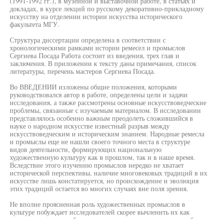
(1991-1992 гг.), в музейной и выставочной работе, в статьях и
докладах, в курсе лекций по русскому декоративно-прикладному
искусству на отделении истории искусства исторического
факультета МГУ.
Структура диссертации определена в соответствии с
хронологическими рамками истории ремесел и промыслов
Сергиева Посада Работа состоит из введения, трех глав и
заключения. В приложении к тексту даны примечания, список
литературы, перечень мастеров Сергиева Посада.
Во ВВЕДЕНИИ изложены общие положения, которыми
руководствовался автор в работе, определены цели и задачи
исследования, а также рассмотрены основные искусствоведческие
проблемы, связанные с изучаемым материалом. В исследовании
представлялось особенно важным преодолеть сложившийся в
науке о народном искусстве известный разрыв между
искусствоведческим и историческим знанием. Народные ремесла
и промыслы еще не нашли своего точного места в структуре
видов деятельности, формирующих национальную
художественную культуру как в прошлом, так и в наше время.
Вследствие этого изучению промыслов нередко не хватает
исторической перспективы, наличие многовековых традиций в их
искусстве лишь констатируется, но происхождение и эволюция
этих традиций остается во многих случаях вне поля зрения.
Не вполне проясненная роль художественных промыслов в
культуре побуждает исследователей скорее вычленить их как