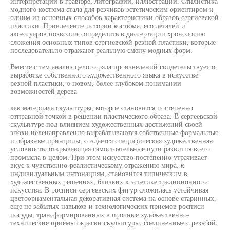
интерпретации в гравюре, литографии, иллюстрации. Стилистика
модного костюма стала для резчиков эстетическим ориентиром и
одним из основных способов характеристики образов сергиевской
пластики. Привлечение истории костюма, его деталей и
аксессуаров позволило определить в диссертации хронологию
сложения основных типов сергиевской резной пластики, которые
последовательно отражают реальную смену модных форм.
Вместе с тем анализ целого ряда произведений свидетельствует о
выработке собственного художественного языка в искусстве
резной пластики, о новом, более глубоком понимании
возможностей дерева
как материала скульптуры, которое становится постепенно
отправной точкой в решении пластического образа. В сергеевской
скульптуре под влиянием художественных достижений своей
эпохи целенаправленно вырабатываются собственные формальные
и образные принципы, создается специфическая художественная
условность, открывающая самостоятельные пути развития всего
промысла в целом. При этом искусство постепенно утрачивает
вкус к чувственно-реалистическому отражению мира, к
индивидуальным интонациям, становится типическим в
художественных решениях, близких к эстетике традиционного
искусства. В росписи сергеевских фигур сложилась устойчивая
цветоорнаментальная декоративная система на основе старинных,
еще не забытых навыков и технологических приемов росписи
посуды, трансформированных в прочные художественно-
технические приемы окраски скулытгуры, соединенные с резьбой.