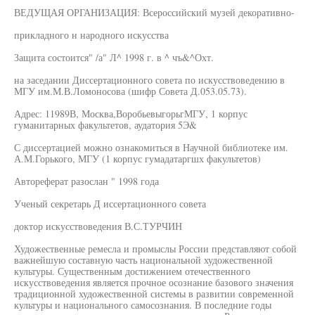
ВЕДУЩАЯ ОРГАНИЗАЦИЯ: Всероссийский музей декоративно-
прикладного н народного искусства
Защита состоится" /а" Л^ 1998 г. в ^ чъ&^Охт.
на заседании Диссертационного совета по искусствоведению в
МГУ им.М.В.Ломоносова (шифр Совета Д.053.05.73).
Адрес: 11989В, Москва,ВоробьевыгорьгМГУ, 1 корпус
гуманитарных факультетов, аудатория 5Э&
С диссертацией можно ознакомиться в Научной библиотеке им.
А.М.Горького, МГУ (1 корпус гумадатаргшх факультетов)
Автореферат разослан " 1998 года
Ученый секретарь Д иссертационного совета
доктор искусствоведения В.С.ТУРЧИН
Художественные ремесла и промыслы России представляют собой
важнейшую составную часть национальной художественной
культуры. Существенным достижением отечественного
искусствоведения является прочное осознание базового значения
традиционной художественной системы в развитии современной
культуры и национального самосознания. В последние годы