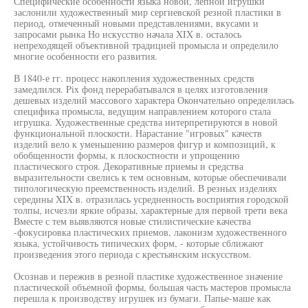
Специфические особенности языка новой, лепной игрушки
заслонили художественный мир сергиевской резной пластики в
период, отмеченный новыми представлениями, вкусами и
запросами рынка Но искусство начала XIX в. осталось
непреходящей объективной традицией промысла и определило
многие особенности его развития.
В 1840-е гг. процесс накопления художественных средств
замедлился. Pix фонд перерабатывался в целях изготовления
дешевых изделий массового характера Окончательно определилась
специфика промысла, ведущим направлением которого стала
игрушка. Художественные средства интерпретируются в новой
функциональной плоскости. Нарастание "игровых" качеств
изделий вело к уменьшению размеров фигур и композиций, к
обобщенности формы, к плоскостности и упрощению
пластического строя. Декоративные приемы и средства
выразительности свелись к тем основным, которые обеспечивали
типологическую преемственность изделий. В резных изделиях
середины XIX в. отразилась усредненность восприятия городской
толпы, исчезли яркие образы, характерные для первой трети века
Вместе с тем выявляются новые стилистические качества
-фокусировка пластических приемов, лаконизм художественного
языка, устойчивость типических форм, - которые сближают
произведения этого периода с крестьянским искусством.
Осознав и пережив в резной пластике художественное значение
пластической объемной формы, большая часть мастеров промысла
перешла к производству игрушек из бумаги. Папье-маше как