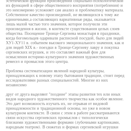
эстетической функции произведений социально-психологической
их функцией в сфере общественного восприятия (потребления) и
это неизмеримо усложняет сам анализ и проблематику материала.
Собственное качество произведений, не являющихся к тому же
единичными,а составляющих вариативные ряды, оказывается
лишь малой частью того значения, которое получили эти
произведения в жизни, в контексте существования целых слоев
общества. Посещение Троице-Сергиева монастыря в праздники,
когда богомольцев одаривали расписной посудой, было для людей
ХУ1-ХУ11 в. событием высокого эмоционального значения, как и
для людей XIX в.- поездки в Троице-Сергиеву лавру и покупка
сергиевских игрушек, и это составляет важный фон для
осмысления историко-культурного значения художественных
ремесел и промыслов этого центра.
Проблема систематизации явлений народной культуры,
принадлежащих к новому этапу бытования традиции, стоит перед
исследователями разных специальностей. Многие из них
независимо
друг от друга выделяют "поздние" этапы развития тех или иных
видов народного художественного творчества как особое явление.
Это дает возможность изучать их, не отрывая от видовой
принадлежности и традиционной основы, но уже в новом
культурном контексте. В связи с этим в работе рассматриваются
связи искусства сергиевских промыслов с типологически
близкими художественными формами (лубочными картинками,
народным театром). В сюжетах и формах сергиевской игрушки