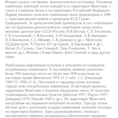
Вторую группу составляют археологические источники. Основные
памятники хуннской эпохи находятся на территории Монголии, а
также в Северном Китае и на территории Российской Федерации.
Первые раскопки хуннских памятников были произведены в 1896
г. троисцкосавским врачом и краеведом Ю.Д.Талько-
Грынцевичем. За хронологический промежуток в сто с небольшим
лет исследования археологических памятников хунну велись
многими археологами СССР=России (П.К.Козлов, С.А.Теплоухов,
Г.П.Сосновский, С.В.Киселев, А.П.Окладников, А.В.Давыдова,
П.Б.Коновалов, С.С.Миняев, С.В.Данилов и др.), Монголии
(Ц.Доржсурэн, Х.Пэрлээ, Н.Сэр-Оджав, Д.Цэвэндорж и др.),
Китая (Го Сусинь, Сюн Суньжуй, Тянь Гуанцзинь, У Энь и
многие др.), Японии (Эгами Намио, Като Симпей) и ряда других
стран.
Наибольшая информация получена в результате исследования
погребальных памятников. К настоящему времени раскопано
более 500 хуннских могил из более чем 3500 известных на
настоящее время [Коновалов 1976:21-2 табл. 1-2; Цэвэндорж
1985:53; 1996:13-4]. Поселения и городища хунну изучены
гораздо хуже погребальных памятников. В настоящее время на
территории Монголии и Бурятии обнаружено около 20 хуннских
стационарных населенных пунктов [Киселев 1957; Пэрлээ 1957;
Давыдова 1978; НауаэЫ 1984 и др.]. На территории Монголии
масштабные исследования поселений не велись. Гораздо лучше
обстоит дело с изучением оседлых памятников хуннской культуры
на территории Бурятии. Здесь целенаправленно, начиная с
послевоенного времени раскапывалось Иволгинское городище,