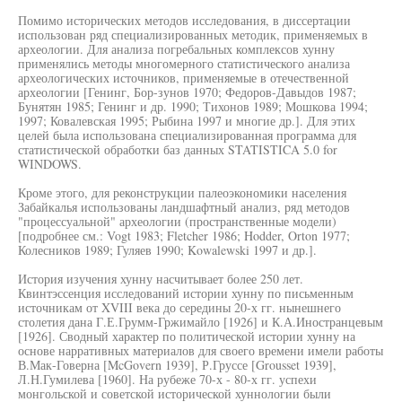
Помимо исторических методов исследования, в диссертации
использован ряд специализированных методик, применяемых в
археологии. Для анализа погребальных комплексов хунну
применялись методы многомерного статистического анализа
археологических источников, применяемые в отечественной
археологии [Генинг, Бор-зунов 1970; Федоров-Давыдов 1987;
Бунятян 1985; Генинг и др. 1990; Тихонов 1989; Мошкова 1994;
1997; Ковалевская 1995; Рыбина 1997 и многие др.]. Для этих
целей была использована специализированная программа для
статистической обработки баз данных STATISTICA 5.0 for
WINDOWS.
Кроме этого, для реконструкции палеоэкономики населения
Забайкалья использованы ландшафтный анализ, ряд методов
"процессуальной" археологии (пространственные модели)
[подробнее см.: Vogt 1983; Fletcher 1986; Hodder, Orton 1977;
Колесников 1989; Гуляев 1990; Kowalewski 1997 и др.].
История изучения хунну насчитывает более 250 лет.
Квинтэссенция исследований истории хунну по письменным
источникам от XVIII века до середины 20-х гг. нынешнего
столетия дана Г.Е.Грумм-Гржимайло [1926] и К.А.Иностранцевым
[1926]. Сводный характер по политической истории хунну на
основе нарративных материалов для своего времени имели работы
В.Мак-Говерна [McGovern 1939], Р.Груссе [Grousset 1939],
Л.Н.Гумилева [1960]. На рубеже 70-х - 80-х гг. успехи
монгольской и советской исторической хуннологии были