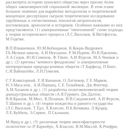
рассмотреть историю хуннского общества через призму более
общих закономерностей социальной эволюции. В этом плане
большое значение для выработки методологии и теоретической
концепции диссертации сыграли теоретические исследования
зарубежных и отечественных этнологов-антропологов,
востоковедов, археологов и историков. Особенно важными из них
представляются: (1) альтернативные "пятичленной" схеме подходы
к теории исторического процесса (Л.С.Васильев, К.Виттфогель,
М.Годелье,
B.П.Илюшечкин, Ю.М.Кобищанов, К.Кокри-Видрович,
ГА.Мелики-швили, А.И.Неусыхин, Р.М.Нуреев, Ю.В.Павленко,
Л.А.Седов, Ю.И.Семенов, Ф.Тёкеи, А.И.Фурсов, М.А.Чешков и
др.), (2) критика "кочевого феодализма" и альтернативные
интерпретации природы кочевых обществ (Т.Барфилд, П.Бонт,
С.И.Вайнштейн, Л.Н.Гумилев,
C.Г.Кляшторный, Е.И.Кычанов, О.Латтимор, Г.Е.Марков,
Н.Э.Маса-нов,. А.И.Першиц, С.Е.Толыбеков, Дж.Флетчер,
А.М.Хазанов и др.), (3) разработка политэкономической теории
доиндустриальных обществ (А.Я.Гуревич, Дж.Далтон,
В.В.Крылов, М.Мосс, К.Поланьи, И.В.Следзевский, А.И.Фурсов,
Т.Шанин и др.), (4) теории вождества и раннего государства
(Л.С.Васильев, Т.Ёрл, Х.Классен, Н.Б.Кочакова, Л.Крэдер,
Л.Е.Куббель, Э.Сервис, П.Скальник,
М.Фрид и др.), (5) различные теории многофакторности
политогене-за (Р.Карнейро, Х.Классен, В.М.Массой, К.Ренфрю,