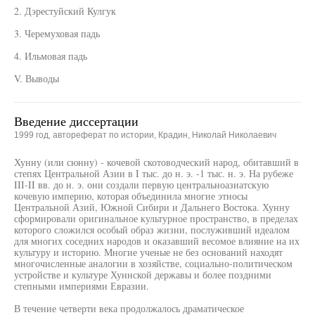
2. Дэрестуйский Кулгук
3. Черемуховая падь
4. Ильмовая падь
V. Выводы
Введение диссертации
1999 год, автореферат по истории, Крадин, Николай Николаевич
Хунну (или сюнну) - кочевой скотоводческий народ, обитавший в
степях Центральной Азии в I тыс. до н. э. -1 тыс. н. э. На рубеже
III-II вв. до н. э. они создали первую центральноазиатскую
кочевую империю, которая объединила многие этносы
Центральной Азий, Южной Сибири и Дальнего Востока. Хунну
сформировали оригинальное культурное пространство, в пределах
которого сложился особый образ жизни, послуживший идеалом
для многих соседних народов и оказавший весомое влияние на их
культуру и историю. Многие ученые не без оснований находят
многочисленные аналогии в хозяйстве, социально-политическом
устройстве и культуре Хуннской державы и более поздними
степными империями Евразии.
В течение четверти века продолжалось драматическое