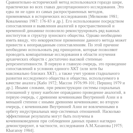
Сравнительно-исторический метод использовался гораздо шире,
практически во всех главах диссертационного исследования. Это
едва ли не один из самых распространенных методов,
применяемых в исторических исследованиях [Мелконян 1981;
Ковальченко 1987: 176-83 и др.]. Его использование посредством
сопоставления и выявления аналогий в пространственной и
временной динамике позволило реконструировать ряд важных
институтов и структур хуннского общества. Однако необходимо
иметь ввиду, что некорректное применение данного метода может
привести к неоправданным сопоставлениям. По этой причине
необходимо использовать ряд принципов, которые позволяют
проводить компаративные исследования в области изучения
архаических обществ с достаточно высокой степенью
репрезентативности. В первую и главную очередь, это проведение
сопоставлений в условиях единого ХКТ (или хотя бы
максимально близких ХКТ), а также учет уровня стадиального
развития исследуемого общества и общества, используемого в
качестве аналога [Кабо 1972; Массон 1976:99-101; Першиц 1979 и
др.]. Иными словами, при реконструкции системы социальных
отношений у хунну наиболее оправданно проведение аналогий, в
первую очередь, с древними кочевниками Внутренней Азии и в
меньшей степени с иными древними кочевниками; во вторую
очередь, с кочевниками Внутренней Азии не вовлеченными в
орбиту индустриальных мир-системных отношений. Насколько
эффективные результаты могут быть получены в
кочевниковедении при соблюдении данных правил наглядно
демонстрируют, в частности, исследования А.М.Хазанова [1975;
КЬагапоу 1984].