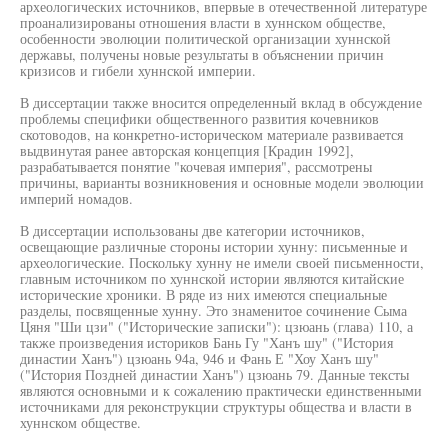
археологических источников, впервые в отечественной литературе
проанализированы отношения власти в хуннском обществе,
особенности эволюции политической организации хуннской
державы, получены новые результаты в объяснении причин
кризисов и гибели хуннской империи.
В диссертации также вносится определенный вклад в обсуждение
проблемы специфики общественного развития кочевников
скотоводов, на конкретно-историческом материале развивается
выдвинутая ранее авторская концепция [Крадин 1992],
разрабатывается понятие "кочевая империя", рассмотрены
причины, варианты возникновения и основные модели эволюции
империй номадов.
В диссертации использованы две категории источников,
освещающие различные стороны истории хунну: письменные и
археологические. Поскольку хунну не имели своей письменности,
главным источником по хуннской истории являются китайские
исторические хроники. В ряде из них имеются специальные
разделы, посвященные хунну. Это знаменитое сочинение Сыма
Цяня "Ши цзи" ("Исторические записки"): цзюань (глава) 110, а
также произведения историков Бань Гу "Ханъ шу" ("История
династии Ханъ") цзюань 94а, 946 и Фань Е "Хоу Ханъ шу"
("История Поздней династии Ханъ") цзюань 79. Данные тексты
являются основными и к сожалению практически единственными
источниками для реконструкции структуры общества и власти в
хуннском обществе.