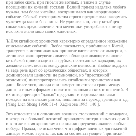
при забое скота, при гибели животных, а также в случае
посещении их кочевий гостями. Всякий приезд издалека любого
чужака, тем более китайца, воспринимался как неординарное
событие. Обычай гостеприимства строго предписывал накормить
чужеземца мясом баранины. Не удивительно, что у китайцев
сложилось представление, что кочевники употребляют в пищу
исключительно мясо своих животных.
Ъ)Для китайских хронистов характерно определенное искажение
описываемых событий. Любое посольство, прибывшее в Китай,
трактуется в источниках как принятие вассалитета от империи, в
летописях явно преувеличивается облагораживающее влияние
китайской цивилизации на грубых, неотесанных варваров, их
желание заимствовать конфуцианские ценности. Любые подарки
(а ведь речь идет об архаических обществах, в которых
доминировали ценности не рыночной, но "престижной"
экономики) интерпретировались китайскими хронистами как
дань. Более того, иногда они намеренно стирали грань между
данью и иными формами политико-экономических отношений. В
их интерпретации "данью" предстают и торговые поставки
номадов на китайские рынки, пошлины за переход границы и т.д.
[Yang Lien Sheng 1968: 31-4; Хафизова 1995: 140 ].
Это относится и к описаниям военных столкновений с номадами,
в которых с большой неохотой приводятся потери ханьских армий
и в то же время хронистами несколько преувеличиваются любые
победы. Правда, не исключено, что цифрам военных достижений
ханьцев можно верить, так как за соответствующие "приписки"