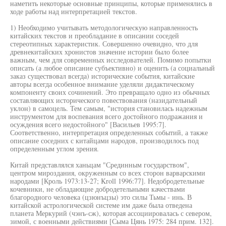
наметить некоторые основные принципы, которые применялись в
ходе работы над интерпретацией текстов.
1) Необходимо учитывать методологическую направленность
китайских текстов и преобладание в описании соседей
стереотипных характеристик. Совершенно очевидно, что для
древнекитайских хронистов значение истории было более
важным, чем для современных исследователей. Помимо попытки
описать (а любое описание субъективно) и оценить (а социальный
заказ существовал всегда) исторические события, китайские
авторы всегда особенное внимание уделяли дидактическому
компоненту своих сочинений. Это превращало одно из обычных
составляющих исторического повествования (назидательный
уклон) в самоцель. Тем самым, "история становилась надежным
инструментом для воспевания всего достойного подражания и
осуждения всего недостойного" [Васильев 1995:7].
Соответственно, интерпретация определенных событий, а также
описание соседних с китайцами народов, производилось под
определенным углом зрения.
Китай представлялся ханьцам "Срединным государством",
центром мироздания, окруженным со всех сторон варварскими
народами [Кроль 1973:13-27; Kroll 1996:77]. Недобродетельные
кочевники, не обладающие добродетельными качествами
благородного человека (цзюнъцзы) это силы Тьмы - инь. В
китайской астрологической системе им даже была отведена
планета Меркурий (чэнъ-сж), которая ассоциировалась с севером,
зимой, с военными действиями [Сыма Цянь 1975: 284 прим. 132].