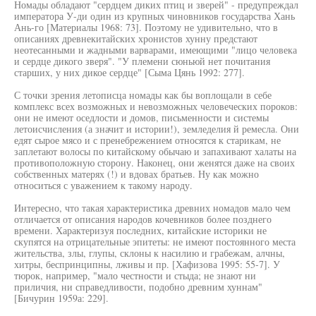
Номады обладают "сердцем диких птиц и зверей" - предупреждал
императора У-ди один из крупных чиновников государства Хань
Ань-го [Материалы 1968: 73]. Поэтому не удивительно, что в
описаниях древнекитайских хронистов хунну предстают
неотесанными и жадными варварами, имеющими "лицо человека
и сердце дикого зверя". "У племени сюньюй нет почитания
старших, у них дикое сердце" [Сыма Цянь 1992: 277].
С точки зрения летописца номады как бы воплощали в себе
комплекс всех возможных и невозможных человеческих пороков:
они не имеют оседлости и домов, письменности и системы
летоисчисления (а значит и истории!), земледелия й ремесла. Они
едят сырое мясо и с пренебрежением относятся к старикам, не
заплетают волосы по китайскому обычаю и запахивают халаты на
противоположную сторону. Наконец, они женятся даже на своих
собственных матерях (!) и вдовах братьев. Ну как можно
относиться с уважением к такому народу.
Интересно, что такая характеристика древних номадов мало чем
отличается от описания народов кочевников более позднего
времени. Характеризуя последних, китайские историки не
скупятся на отрицательные эпитеты: не имеют постоянного места
жительства, злы, глупы, склоны к насилию и грабежам, алчны,
хитры, беспринципны, лживы и пр. [Хафизова 1995: 55-7]. У
тюрок, например, "мало честности и стыда; не знают ни
приличия, ни справедливости, подобно древним хуннам"
[Бичурин 1959а: 229].