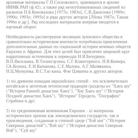
архивные материалы Г.П.Сосновского, хранящиеся в архиве
ИИМК РАН (ф.42), а также ряд неопубликованных сведений из
раскопок П.Б.Коновалова [1977о; 1983о], С.В.Данилова [1989о;
1990о; 1993о; 1995о] и ряда других авторов [Лбова 1987о; Ташак
1996о и др.]. Ряд последних материалов впервые вводится в
научный оборот.
Необходимость рассмотрения эволюции хуннского общества в
сравнительно-историческом контексте потребовала привлечения
дополнительных данных по социальной истории кочевых обществ
Евразии и Африки. Для этих целей был привлечен широкий круг
нарративных источников в переводах Н.Я.Бичурина,
В.П.Васильева, В.Тизенгаузена, С.Г.Кляшторного, Н.В.Кюнера,
СА.Козина, Е.И.Кычанова, С.Е.Малова, А.Г.Малявкина,
Н.Ц.Мункуева, В.С.Тас-кина, Фэн Цзяшена и других авторов:
1) по древним номадам евразийских степей - это исключительно
китайская и античная летописная традиция (разделы из "Ханъ шу"
("История Ранней династии Ханъ"), "Хоу Ханъ шу" ("История
Поздней династии Ханъ"), "Истории" Геродота, "Географии"
Страбона и др);
2) по средневековым кочевникам Евразии - а) материалы
исторических хроник как земледельческих государств, так и
произведения, созданные в степной среде ("Бэй ши" ("История
Северных династий"),"Вэй шу" ("История династии Северная
Вэй"), "Суй шу"