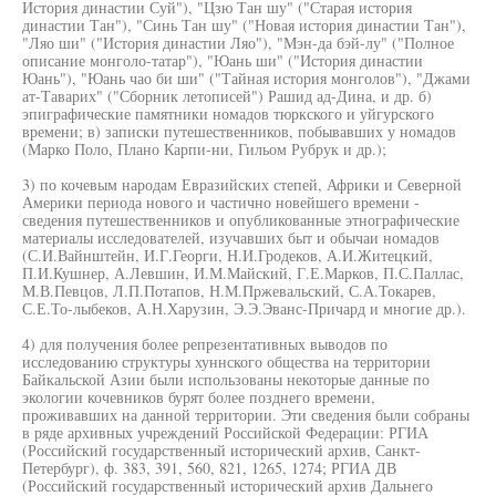
История династии Суй"), "Цзю Тан шу" ("Старая история
династии Тан"), "Синь Тан шу" ("Новая история династии Тан"),
"Ляо ши" ("История династии Ляо"), "Мэн-да бэй-лу" ("Полное
описание монголо-татар"), "Юань ши" ("История династии
Юань"), "Юань чао би ши" ("Тайная история монголов"), "Джами
ат-Таварих" ("Сборник летописей") Рашид ад-Дина, и др. б)
эпиграфические памятники номадов тюркского и уйгурского
времени; в) записки путешественников, побывавших у номадов
(Марко Поло, Плано Карпи-ни, Гильом Рубрук и др.);
3) по кочевым народам Евразийских степей, Африки и Северной
Америки периода нового и частично новейшего времени -
сведения путешественников и опубликованные этнографические
материалы исследователей, изучавших быт и обычаи номадов
(С.И.Вайнштейн, И.Г.Георги, Н.И.Гродеков, А.И.Житецкий,
П.И.Кушнер, А.Левшин, И.М.Майский, Г.Е.Марков, П.С.Паллас,
М.В.Певцов, Л.П.Потапов, Н.М.Пржевальский, С.А.Токарев,
С.Е.То-лыбеков, А.Н.Харузин, Э.Э.Эванс-Причард и многие др.).
4) для получения более репрезентативных выводов по
исследованию структуры хуннского общества на территории
Байкальской Азии были использованы некоторые данные по
экологии кочевников бурят более позднего времени,
проживавших на данной территории. Эти сведения были собраны
в ряде архивных учреждений Российской Федерации: РГИА
(Российский государственный исторический архив, Санкт-
Петербург), ф. 383, 391, 560, 821, 1265, 1274; РГИА ДВ
(Российский государственный исторический архив Дальнего