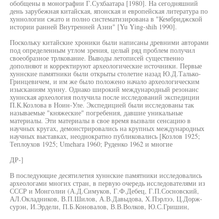
обобщены в монографии Г.Сухбаатара [1980]. На сегодняшний
день зарубежная китайская, японская и европейская литература по
хуннологии сжато и полно систематизирована в "Кембриджской
истории ранней Внутренней Азии" [Yu Ying-shih 1990].
Поскольку китайские хроники были написаны древними авторами
под определенным утлом зрения, целый ряд проблем получил
своеобразное трлкование. Выводы летописей существенно
дополняют и корректируют археологические источники. Первые
хуннские памятники были открыты столетие назад Ю.Д.Талько-
Гринцевичем, и им же было положено начало археологическим
изысканиям хунну. Однако широкий международный резонанс
хуннская археология получила после исследований экспедиции
П.К.Козлова в Ноин-Уле. Экспедицией были исследованы так
называемые "княжеские" погребения, давшие уникальные
материалы. Эти материалы в свое время вызвали сенсацию в
научных кругах, демонстрировались на крупных международных
научных выставках, неоднократно публиковались [Козлов 1925;
Теплоухов 1925; Umehara 1960; Руденко 1962 и многие
ДР-]
В последующие десятилетия хуннские памятники исследовались
археологами многих стран, в первую очередь исследователями из
СССР и Монголии (А.Д.Симуков, Г.Ф.Дебец, Г.П.Сосновский,
АЛ.Окладников, В.П.Шилов, А.В.Давыдова, Х.Пэрлээ, Ц.Дорж-
сурэн, И.Эрдели, П.Б.Коновалов, В.В.Волков, Ю.С.Гришин,