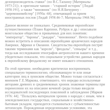
делопроизводитель ставки" (по В.С.Таскину [Материалы
1973:21]), в оригинале чанши - "старший историк" [Лидай
1958:191], а также "чиновник" (по Н.Я.Бичурину -
"церемонимейстер" [1950а: 68], отвечающий за прием
иностранных послов [Лидай 1958:46-7; Материалы 1968:56].
Данное явление не уникально. Средневековые европейские
путешественники (Плано Карпини, Рубрук и др.) описывали
монгольское общество в привычных для них понятиях:
"император", "бароны", "рыцари", "чиновники". Нечто подобное
можно встретить в описаниях европейцами архаических народов
Америки, Африки и Океании. Свидетельства европейцев пестрят
такими терминами как "короли", "феодалы", "сеньоры" и т.д.,
тогда как исследования этнографов-антропологов нашего времени
убедительно показали, что социальное устройство данных народов
к европейскому феодализму не имеет никакого отношения.
По этой причине, необходимо критически воспринимать
специальную терминологию, обозначающую те или иные
категории лиц в хуннском обществе. Можно только согласиться с
мнением Г.Е.Маркова, отметившего, что нередко используемые
авторами древних и средневековых хроник знакомые термины при
перенесении их на описание кочевой среды только вводили
исследователей последующих поколений в заблуждение [Марков
1976: 44]. "Пользуясь материалом хроник о народах с иным, чем в
земледельческих государствах, социальным и хозяйственно-
бытовым укладом, приходится сталкиваться с субъективностью
летописцев. Порожденная определенными условиями, эта