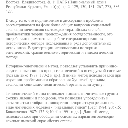
Востока, Владивосток), ф. 1; НАРБ (Национальный архив
Республики Бурятия, Улан-Удэ), ф. 2, 129, 130, 131, 267, 275, 386,
427.
В силу того, что поднимаемые в диссертации проблемы
рассматриваются на фоне более общих вопросов социальной
эволюции кочевников скотоводов евразийских степей,
проблематики теории происхождения государственности, это
потребовало применения в работе специализированных
исторических методов исследования и ряда дополнительных
источников. В диссертации использованы ис-торико-
генетический, сравнительно-исторический и типологический
методы.
Историко-генетический метод, позволяет установить причинно-
следственные связи в процессе изменений в исследуемой системе
[Ковальченко 1987: 170-2 и др.]. Данный метод использовался при
изучении проблематики образования Хуннской державы,
эволюции социально-политической организации хунну.
Типологический метод позволяет выявить значительные группы
схожих явлений и процессов, что позволяет упорядочить и
схематически отобразить конкретно-историческую реальность в
виде логических моделей - "идеальных типов" [Барг 1984: 205-15;
Ковальченко 1987: 172-6; Клейн 1991 и др.]. Данный метод
использовался при обобщении основных вариантов эволюции
кочевых империй евразийских степей.