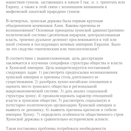
нашествия гуннов, заставивших в начале I тыс. н. э. трепетать всю
Европу, а также в этой связи с возникшим вниманием к
мифической азиатской прародине гуннов.
В-четвертых, хуннская держава была первым крупным
объединением кочевников Азии. Каковы причины ее
возникновения? Основные принципы хуннской административно-
политической системы (десятичная иерархия, централизованная
власть, троично-дуальное деление) прослеживаются в той или
иной степени в последующих кочевых империях Евразии. Было
ли это сходство генетическим или типологическим?
В соответствии с вышеизложенным, цель диссертации
заключается в изучении специфики структуры общества и власти
в Хуннской империи. Цель конкретизируется постановкой
следующих задач: 1) рассмотреть предпосылки возникновения
хуннской империи и причины столь длительного ее
существования; 2) разобрать хунно-китайские отношения и
оценить место хуннского общества в региональной
макроэкономической системе; 3) дать анализ социальной
структуры хунну; 4) проанализировать характер отношений
власти в хуннском обществе; 5) рассмотреть социальную и
потестарно-политическую организацию Хуннской империи и
выявить ее динамику; 6) выявить причины кризисов и гибели
империи Хунну; 7) определить особенности общественного строя
Хуннской державы в сравнительно-историческом аспекте.
Такая постановка проблемы потребовала необходимости