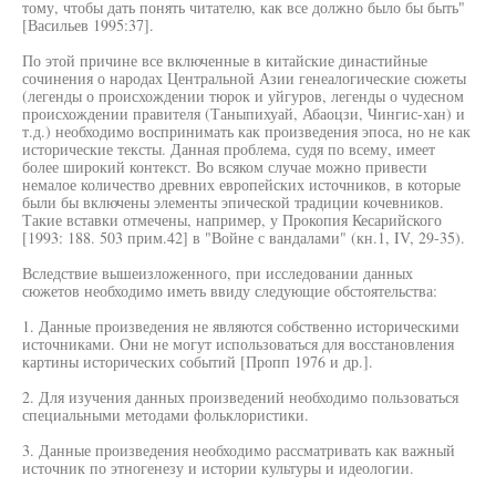
тому, чтобы дать понять читателю, как все должно было бы быть"
[Васильев 1995:37].
По этой причине все включенные в китайские династийные
сочинения о народах Центральной Азии генеалогические сюжеты
(легенды о происхождении тюрок и уйгуров, легенды о чудесном
происхождении правителя (Таныпихуай, Абаоцзи, Чингис-хан) и
т.д.) необходимо воспринимать как произведения эпоса, но не как
исторические тексты. Данная проблема, судя по всему, имеет
более широкий контекст. Во всяком случае можно привести
немалое количество древних европейских источников, в которые
были бы включены элементы эпической традиции кочевников.
Такие вставки отмечены, например, у Прокопия Кесарийского
[1993: 188. 503 прим.42] в "Войне с вандалами" (кн.1, IV, 29-35).
Вследствие вышеизложенного, при исследовании данных
сюжетов необходимо иметь ввиду следующие обстоятельства:
1. Данные произведения не являются собственно историческими
источниками. Они не могут использоваться для восстановления
картины исторических событий [Пропп 1976 и др.].
2. Для изучения данных произведений необходимо пользоваться
специальными методами фольклористики.
3. Данные произведения необходимо рассматривать как важный
источник по этногенезу и истории культуры и идеологии.