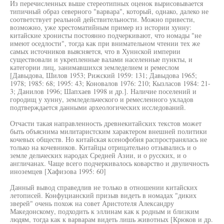
Из перечисленных выше стереотипных оценок вырисовывается
типичный образ северного "варвара", который, однако, далеко не
соответствует реальной действительности. Можно привести,
возможно, уже хрестоматийным пример из истории хунну:
китайские хронисты постоянно подчеркивают, что номады "не
имеют оседлости", тогда как при внимательном чтении тех же
самых источников выясняется, что в Хуннской империи
существовали и укрепленные валами населенные пункты, и
категории лиц, занимавшихся земледелием и ремеслом
[Давыдова, Шилов 1953; Рижский 1959: 131; Давыдова 1965;
1978; 1985: 68; 1995: 43; Коновалов 1976: 210; Кызласов 1984: 21-
3; Данилов 1996; Шапхаев 1998 и др.]. Наличие поселений и
городищ у хунну, земледельческого и ремесленного укладов
подтверждается данными археологических исследований.
Отчасти такая направленность древнекитайских текстов может
быть объяснима милитаристским характером внешней политики
кочевых обществ. Но китайская ксенофобия распространялась не
только на кочевников. Китайцы отрицательно отзывались и о
земле дельческих народах Средней Азии, и о русских, и о
англичанах. Чаще всего подчеркивалось коварство и двуличность
иноземцев [Хафизова 1995: 60]
Данный вывод справедлив не только в отношении китайских
летописей. Конфуцианский призыв видеть в номадах "диких
зверей" очень похож на совет Аристотеля Александру
Македонскому, подходить к эллинам как к родным и близким
людям, тогда как к варварам видеть лишь животных [Крюков и др.