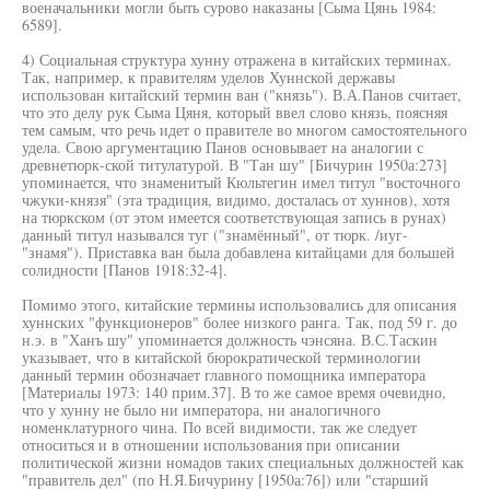
военачальники могли быть сурово наказаны [Сыма Цянь 1984:
6589].
4) Социальная структура хунну отражена в китайских терминах.
Так, например, к правителям уделов Хуннской державы
использован китайский термин ван ("князь"). В.А.Панов считает,
что это делу рук Сыма Цяня, который ввел слово князь, поясняя
тем самым, что речь идет о правителе во многом самостоятельного
удела. Свою аргументацию Панов основывает на аналогии с
древнетюрк-ской титулатурой. В "Тан шу" [Бичурин 1950а:273]
упоминается, что знаменитый Кюльтегин имел титул "восточного
чжуки-князя" (эта традиция, видимо, досталась от хуннов), хотя
на тюркском (от этом имеется соответствующая запись в рунах)
данный титул назывался туг ("знамённый", от тюрк. /иуг-
"знамя"). Приставка ван была добавлена китайцами для большей
солидности [Панов 1918:32-4].
Помимо этого, китайские термины использовались для описания
хуннских "функционеров" более низкого ранга. Так, под 59 г. до
н.э. в "Ханъ шу" упоминается должность чэнсяна. В.С.Таскин
указывает, что в китайской бюрократической терминологии
данный термин обозначает главного помощника императора
[Материалы 1973: 140 прим.37]. В то же самое время очевидно,
что у хунну не было ни императора, ни аналогичного
номенклатурного чина. По всей видимости, так же следует
относиться и в отношении использования при описании
политической жизни номадов таких специальных должностей как
"правитель дел" (по Н.Я.Бичурину [1950а:76]) или "старший