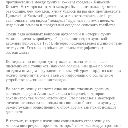
противостояние между хунну и южным соседом - Ханьским
Китаем. Несмотря на то, что ханьцев было в несколько десятков
раз больше, чем номадов, хунну удалось на равных противостоять
Циньской и Ханьской династиям, а также заставить китайцев
выплачивать под видом "подарков" крупные платежи шелком,
изделиями ремесла и продуктами оседлого сельского хозяйства.
Среди ряда основных вопросов археологии и истории хунну
можно выделить проблему общественного строя хуннской
державы [Коновалов 1985]. Интерес исследователей к данной теме
не случаен. Его можно объяснить рядом специфических
обстоятельств.
Во-первых, по истории хунну имеется значительное число
письменных источников (намного больше, чем даже по более
поздним номадам - жужаням, тюркам, уйгурам и пр.), из которых
можно почерпнуть очень важную информацию о социальном
устройстве кочевников скотоводов.
Во-вторых, хунну являются едва ли единственным древним
кочевым народом Азии (как скифы в Европе), о котором
сохранилось так много источников. Это позволяет в некоторой
степени использовать выводы по социальной истории хунну для
реконструкции общественного строя других азиатских номадов
древности.
В-третьих, интерес к изучению социального строя хунну во
многом опосредован ореолом, который сложился вокруг грозного