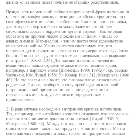
жизни кочевников имеет почитание старших родственников.
Правда, есть не меньший соблазн видеть в этой фразе не только (и
не столько) конфуцианскую позицию китайских хронистов, но и
специфическое отношение к собственной жизни воина-степняка,
для которого смерть в бою считалась более почетной, чем
спокойная старость в окружении детей и внуков. "Как мирный
образ жизни приятен людям спокойным и тихим, - писал об
аланах Аммиан Мар-целлин, - так им доставляют удовольствие
опасности и войны. У них считается счастливым тот, кто
испускает дух в сражении, а стариков или умерших от случайных
болезней они преследуют жестокими насмешками, как выродков
или трусов" [XXXI,2,22]. Данная воинственная идеология
всадничества нашла отражение даже в более позднее время,
например, в нартском эпосе [Дюмезиль 1990: 199-204; ср. рассказ
Чжунхана Юэ: Лидай 1958: 30; Кюнер 1961: 312; Материалы 1968:
46]. Но это совсем не значит, что сыновья плохо относились к
родителям. Скорее, наоборот, в силу преобладания клановой
патронимической организации, старшие родственники
пользовались почетом, уважением и определенными
привилегиями.
2) В ряде случаев необходима внутренняя критика источников.
Так, например, все китайские хронисты отмечают, что все хун-ны
питаются только мясом домашних животных [Лидай 1958: 3;
Материалы 1968: 34]. Между тем хорошо известно, что основная
пища кочевников - молочные продукты животноводства. Мясом
основная часть номадов питалась только по праздникам, осенью