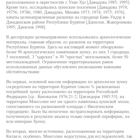
расположенное в окрестностях г.Улан-Удэ [Давыдова 1985; 1995].
Кроме того, исследовались хуннские поселения [Давыдова 1974;
19756; 19786; 1980; Давыдова, Миняев 1973; 1974; 1975; 1976],
начаты целенаправленные раскопки на городище Баян-Ундэр в
Джидинском районе Республики Бурятия [Данилов, Жаворонкова
1995; Данилов 1998].
В диссертации целенаправленно использовались археологические
материалы, главным образом, из раскопок на территории
Республики Бурятия. Здесь на настоящий момент обнаружено
более 90 археологических памятников хунну, из них 3 городища,
5 поселений, 3 "царских" и 30 "простых" могильников, более 50
местонахождений. Ограничение территориальных рамок
использованных данных обусловлено несколькими важными
обстоятельствами:
Во-первых, основной массив информации по археологии хунну
сосредоточен на территории Бурятии (около % раскопанных
погребений хунну расположено на территории Российской
Федерации [ср.: Коновалов 1976:21-2; Цэвэндорж 1985:53]; на
территории Монголии нет ни одного памятника хуннской эпохи,
сопоставимого по раскопанной площади с Иволгинским
городищем). Было бы нелогично экстраполировать информацию,
полученную в результате анализа только северной периферии, на
всю империю Хунну.
Во-вторых, многие источники, расположенные на территории
Китая и, особенно, Монголии недоступны для исследователей, так