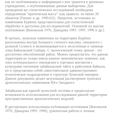
как не опубликованы и информация о них хранится в архивных
учреждениях, а опубликованные данные выборочны. Для
проведения же статистических исследований необходима
определенная "критическая масса" (как правило, не менее 20
объектов [Генинг и др. 1990:62]). Напротив, источники из
памятников Бурятии представительны для статистической
обработки и доступны для исследователей. Основной их массив
опубликован [Коновалов 1976; Давыдова 1985; 1995; 1996 и др.].
В-третьих, хуннские памятники на территории Бурятии
расположены внутри большого степного массива, связанного с
долиной Селенги и вклинивающегося в лесостепные и таежные
зоны Байкальской Сибири. С экологической точки зрения - это
достаточно обособленный район. Можно предполагать, что данная
территория не только имела важное экономическое значение, как
зона потенциального земледелия и торговых контактов с
культурами охотников забайкальской тайги и рыболовов Байкала,
но и представляла собой самостоятельное административно-
политическое подразделение в структуре Хуннской империи.
Данное допущение делает актуальным рассмотрение хуннских
археологических памятников Юго-Западного
Забайкалья как единой целостной системы и предполагает
возможность использования для исследования данной территории
пространственных археологических моделей.
В диссертации использованы публикации источников [Коновалов
1976; Давыдова 1995; 1996], рукописные работы и личные