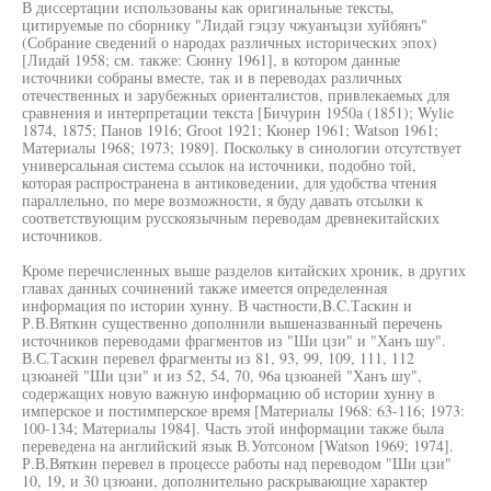
В диссертации использованы как оригинальные тексты,
цитируемые по сборнику "Лидай гэцзу чжуанъцзи хуйбянъ"
(Собрание сведений о народах различных исторических эпох)
[Лидай 1958; см. также: Сюнну 1961], в котором данные
источники собраны вместе, так и в переводах различных
отечественных и зарубежных ориенталистов, привлекаемых для
сравнения и интерпретации текста [Бичурин 1950а (1851); Wylie
1874, 1875; Панов 1916; Groot 1921; Кюнер 1961; Watson 1961;
Материалы 1968; 1973; 1989]. Поскольку в синологии отсутствует
универсальная система ссылок на источники, подобно той,
которая распространена в антиковедении, для удобства чтения
параллельно, по мере возможности, я буду давать отсылки к
соответствующим русскоязычным переводам древнекитайских
источников.
Кроме перечисленных выше разделов китайских хроник, в других
главах данных сочинений также имеется определенная
информация по истории хунну. В частности,B.C.Таскин и
Р.В.Вяткин существенно дополнили вышеназванный перечень
источников переводами фрагментов из "Ши цзи" и "Ханъ шу".
В.С.Таскин перевел фрагменты из 81, 93, 99, 109, 111, 112
цзюаней "Ши цзи" и из 52, 54, 70, 96а цзюаней "Ханъ шу",
содержащих новую важную информацию об истории хунну в
имперское и постимперское время [Материалы 1968: 63-116; 1973:
100-134; Материалы 1984]. Часть этой информации также была
переведена на английский язык В.Уотсоном [Watson 1969; 1974].
Р.В.Вяткин перевел в процессе работы над переводом "Ши цзи"
10, 19, и 30 цзюани, дополнительно раскрывающие характер