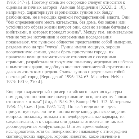
1983: 347-8]. Поэтому столь же осторожно следует относится к
оценкам античных авторов. Аммиан Марцеллин [XXXI. 2, 10],
например, характеризует европейских гуннов как банду
разбойников, не имеющих крепкой государственной власти. Они
"без определенного места жительства, без дома, без закона или
устойчивого образа жизни кочуют они, словно вечные беглецы с
кибитками, в которых проводят жизнь". Между тем, внимательное
чтение тех же источников и современные исследования
показывают, что гуннское общество представляло собой империю,
разделенную на три "улуса". Гунны имели мощную, хорошо
вооруженную армию, умели брать приступом города, их
правители вели дипломатические отношения с соседними
странами, разработали хитроумную политику чередования набегов
и вымогания даров, подобную внешнеполитической стратегии их
далеких азиатских предков. Ставка гуннов представляла собой
настоящий город [Вернадский 1996: 154-63; МаепсЬеп-НеКеп
1973: 190-9, 270-4].
Еще один характерный пример китайского видения культуры
номадов, это постоянное подчеркивание того, что хунну "плохо
относятся к отцам" [Лидай 1958: 30; Кюнер 1961: 312; Материалы
1968: 45; Сыма Цянь 1992: 272]. По всей видимости здесь
присутствует едва ли не в чистом виде конфуцианское видение
вопроса: поскольку номады это недобродетельные варвары, то,
следовательно, и к старшим они должны относится не так как
добопорядочные конфуцианцы. В то же время любому
исследователю, хотя бы поверхностно знакомому с этнографией
скотоводческих народов, хорошо известно, какое значение в