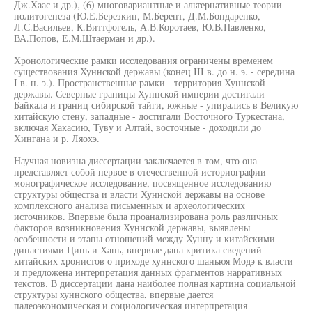
Дж.Хаас и др.), (6) многовариантные и альтернативные теории
политогенеза (Ю.Е.Березкин, М.Берент, Д.М.Бондаренко,
Л.С.Васильев, К.Виттфогель, А.В.Коротаев, Ю.В.Павленко,
ВА.Попов, Е.М.Штаерман и др.).
Хронологические рамки исследования ограничены временем
существования Хуннской державы (конец III в. до н. э. - середина
I в. н. э.). Пространственные рамки - территория Хуннской
державы. Северные границы Хуннской империи достигали
Байкала и границ сибирской тайги, южные - упирались в Великую
китайскую стену, западные - достигали Восточного Туркестана,
включая Хакасию, Туву и Алтай, восточные - доходили до
Хингана и р. Ляохэ.
Научная новизна диссертации заключается в том, что она
представляет собой первое в отечественной историографии
монографическое исследование, посвященное исследованию
структуры общества и власти Хуннской державы на основе
комплексного анализа письменных и археологических
источников. Впервые была проанализирована роль различных
факторов возникновения Хуннской державы, выявлены
особенности и этапы отношений между Хунну и китайскими
династиями Цинь и Хань, впервые дана критика сведений
китайских хронистов о приходе хуннского шаньюя Модэ к власти
и предложена интерпретация данных фрагментов нарративных
текстов. В диссертации дана наиболее полная картина социальной
структуры хуннского общества, впервые дается
палеоэкономическая и социологическая интерпретация