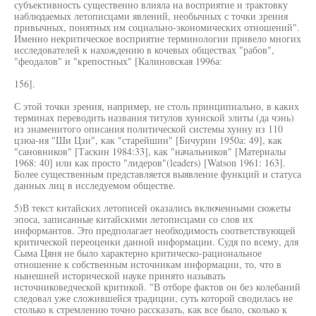
субъективность существенно влияла на восприятие и трактовку
наблюдаемых летописцами явлений, необычных с точки зрения
привычных, понятных им социально-экономических отношений".
Именно некритическое восприятие терминологии привело многих
исследователей к нахождению в кочевых обществах "рабов",
"феодалов" и "крепостных" [Калиновская 1996а:
156].
С этой точки зрения, например, не столь принципиально, в каких
терминах переводить названия титулов хуннской элиты (да чэнь)
из знаменитого описания политической системы хунну из 110
цзюа-ня "Ши Цзи", как "старейшин" [Бичурин 1950а: 49], как
"сановников" [Таскин 1984:33], как "начальников" [Материалы
1968: 40] или как просто "лидеров"(leaders) [Watson 1961: 163].
Более существенным представляется выявление функций и статуса
данных лиц в исследуемом обществе.
5)В текст китайских летописей оказались включенными сюжеты
эпоса, записанные китайскими летописцами со слов их
информантов. Это предполагает необходимость соответствующей
критической переоценки данной информации. Судя по всему, для
Сыма Цяня не было характерно критическо-рациональное
отношение к собственным источникам информации, то, что в
нынешней исторической науке принято называть
источниковедческой критикой. "В отборе фактов он без колебаний
следовал уже сложившейся традиции, суть которой сводилась не
столько к стремлению точно рассказать, как все было, сколько к