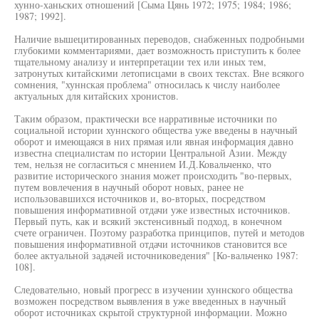
хунно-ханьских отношений [Сыма Цянь 1972; 1975; 1984; 1986;
1987; 1992].
Наличие вышецитированных переводов, снабженных подробными
глубокими комментариями, дает возможность приступить к более
тщательному анализу и интерпретации тех или иных тем,
затронутых китайскими летописцами в своих текстах. Вне всякого
сомнения, "хуннская проблема" относилась к числу наиболее
актуальных для китайских хронистов.
Таким образом, практически все нарративные источники по
социальной истории хуннского общества уже введены в научный
оборот и имеющаяся в них прямая или явная информация давно
известна специалистам по истории Центральной Азии. Между
тем, нельзя не согласиться с мнением И.Д.Ковальченко, что
развитие исторического знания может происходить "во-первых,
путем вовлечения в научный оборот новых, ранее не
использовавшихся источников и, во-вторых, посредством
повышения информативной отдачи уже известных источников.
Первый путь, как и всякий экстенсивный подход, в конечном
счете ограничен. Поэтому разработка принципов, путей и методов
повышения информативной отдачи источников становится все
более актуальной задачей источниковедения" [Ко-вальченко 1987:
108].
Следовательно, новый прогресс в изучении хуннского общества
возможен посредством выявления в уже введенных в научный
оборот источниках скрытой структурной информации. Можно