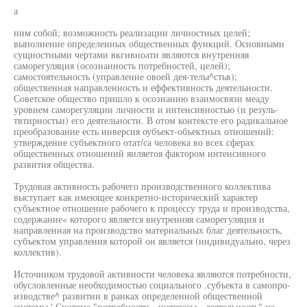
а
ним собой; возможность реализации личностных целей;
выполнение определенных общественных функций. Основными
сущностными чертами вкгивноати являются внутренняя
саморегуляция (осознанность потребностей, целей);
самостоятельность (управление овоей дея-телы^стьв);
общественная направленность и еффективность деятельности.
Советское общество пришло к осознанию взаимосвязи меаду
уровнем саморегуляции личности и интенсивностью (и резуль-
твтирностьи) его деятельности. В отом контексте его радикальное
преобразование есть инверсия оубъект-объектных отношений:
утверждение субъектного отат/са человека во всех сферах
общественных отношений яиляетоя фактором интенсивного
развития общества.
Трудовая активность рабочего производственного коллектива
выступает как имеющее конкретно-исторический характер
субъектное отношение рабочего к процессу труда и производства,
содержание« которого является внутренняя саморегуляция и
направленная на производство материальных благ деятельность,
субъектом управления которой он является (индивидуально, через
коллектив).
Источником трудовой активности человека являются потребности,
обусловленные необходимостью социального .субъекта в самопро-
изводстве^ развитии в ранках определенной общественной
системы.' Сиотема "потребности - интересы - деятельность" не