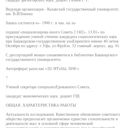
Ведущая организация - Казавсхий государственный университет,
им. В.ЙЛенина
Sanara состоится ч»- 1990 г. в чао. на за-
седашш'«пециализирова иного Совета 2 Об2». 13.01» по
присуждению ученой степени кандидата социологических наук
при Башкирском-государственном унаЕвреитеге имени 40-летия
Октября по адресу: г.Уфа, ул.Фруйзе, 32 главный .корпус, ауд. 01.
С диссертацией моашо ознакомиться в библиотеке Башкирского
государственного университета.
Автореферат разослан v2£\ HTxfítá. IS90 г.
?
Учений секретарь специализЕрованного Совета,
хандидат экономических наук. доцент ГШ.
ОБЩАЯ .ХАРАКТЕРИСТИКА РАБОТЫ
Актуальность исследования. Качественное обновление советского
общества предполагает органичеокое единство сознательности и
деятельности масс в основной сфере человеческой
жизнедеятельности и развития творческих сил и способностей