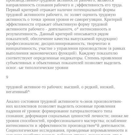
направленность сознания рабочего и ¡эффективность его труда.
Первый критерий отражает наличие потенциальной формы
трудовой активнооти рабочего, пс золяет оценить трудовую
активность о точки зрения уровня ее саморегуляции. Критерий
эффективности отражает объективную форму трудовой
активнооти рабочего - деятельноотч, о* интенсивнооть и
результативность. Данный критерий описывается рядом
показателей; обеспечение качества выпускаемой продукции)
профессионализм; дисциплинированность; творчеотао и
инициативность; участие э управления производством (в рамках
выполнения экономических функций). Каждому показателю
соответствуют определенные индикаторы. Степень проявления
субъективных и объективных показателей позволяет выделить
осног.-ые типологические уровни
9
трудовой активное-то рабочих: высший, о редкий, низкий,
негативный^
Анализ состояния трудовой активноеги ч»энов произволетвен-
них коллективов позволяет выделить основные проявления
падения её уровня: формирование патерналиотокого типа
сознания; деформация социальных ценностей личности; ониже.ме
уровня способностей, профессионального мастерства; ослабление
интенсивности и эффективности производствен^й деятельности.
Социологические исследования, проводимые впромывленнооти и
сельском хозяйстве разных .районов страны, показывают, что в