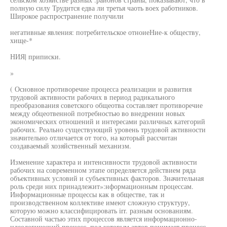
полную силу Трудится едва ли третья чаоть воех работников.
Широкое распространение получили
негативные явления: потребительское отноиеНие-к обществу,
хище-*
НИЯ| приписки.
»
( Основное противоречие процесса реализации и развития
трудовой активности рабочих в период радикального
преобразования советского общеотва составляет противоречие
между обцеотвенной потребностью во внедрении новых
экономических отношений и интересами различных категорий
рабочих. Реально существующий уровень трудовой активности
значительно отличается от того, на который рассчитан
создаваемый хозяйственный механизм.
Изменение характера и интенсивности трудовой активности
рабочих на современном этапе определяется действием ряда
объективных условий и субъективных факторов. Значительная
роль среди них принадлежит»:нформационным процессам.
Информационные процессы как в обществе, так и
производственном коллективе имеют сложную структуру,
которую можно классифицировать irr. разным основаниям.
Составной частью этих процессов является информационно-
идеологический процесс, под которым автор понимает процесс