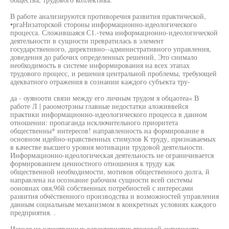
В работе анализируются противоречия развития практической,
•ргаНизаторской стороны информационно-идеологического
процесса. Сложившаяся С1.-тема информационно-идеологической
деятельности в сущности превратилась в элемент
государственного, директивно--административного управления,
доведения до рабочих определенных решений, Это снимало
необходимость в системе информирования на всех этапах
трудового процесс, и решения центральной проблемы, требующей
адекватного отражения в сознании каждого субъекта тру-
да - оуянооти связи между его личным трудом я обцаотеа« В
работе Л | раоомотрэны главные недостатки аложиввейся
практики информационно-идеологического процесса в данном
отношении: пропаганда исключительного приоритета
общественны* интересов! направленность на формирование в
основном идейно-нравственных стимулов К труду, признаваемых
в качестве высшего уровня мотивации трудовой деятельности.
Информационно-идеологическая деятельность не ограничивается
формированием ценностного отношения к труду как
общественной необходимости, мотивов общественного долга, й
направлена на осознание рабочим сущности всей системы
ооновнах овя,9бй собственных потребностей с интересами
развития обчёственного производства и возможностей управления
данным социальным механизмом в конкретных условиях каждого
предприятия. .
Исходя из качественных характеристик трудовой активности