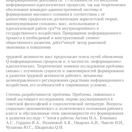
информационно-идеологических процессов, так как теоретическое
обоснование командно-административной оистемы и
формирование масоового сознания в соответствии с её
ценностями предполагало догматизацив марксистской теории,
манипулирование сознание« масс, использование в
идеологической работе срэ/^тв внутрипартийного и
государственного воздействия. Превращение информационного
процесса в необходимый и конструктивный элемент
общественного развития, дейзт^еннуй 'актор рыночной
экономики и повшпенмя
трудовой активности масс предполагает поиск путей обновления
Q информационных процеосов и, в частности, информационно-
идеологических. Теоретическое значение исследования проблемы
связано с изучением сущности и закономерностей формирования
и развития трудовой активности рабочего, механизма
целенаправленного регулирования средствами информационного
воздействия,.его особенностей в современных условиях. ,
Степень разработанности проблемы. Проблемы, свяванныэ.о
темой настоящего исследования, иироко рассматриваются в
советской философской и социологической литературе. Вопросы
социально-экономического и политического положения рабочего
класса' и обусловленные этим закономерности его формирования
и развития исследу- • "ютоя в работах Аитова H.A., Бляхмана
A.C., Гордона JI.A., Назимовой А.К., Омарова А,И,, Чангли И,И,,
Чуланова Ю.Г,, Шкаратака Q.H.