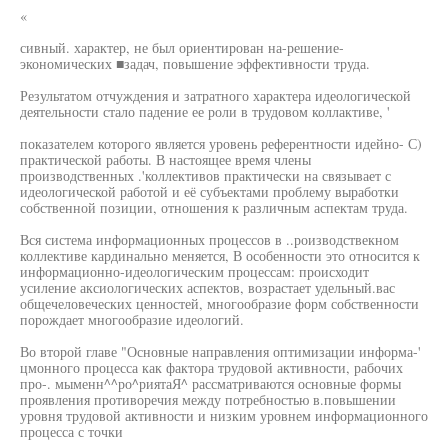
«
сивный. характер, не был ориентирован на-решение-
экономических ■задач, повышение эффективности труда.
Результатом отчуждения и затратного характера идеологической
деятельности стало падение ее роли в трудовом коллактиве, '
показателем которого является уровень референтности идейно- С)
практической работы. В настоящее время члены
производственных .'коллективов практически на связывает с
идеологической работой и её субъектами проблему выработки
собственной позиции, отношения к различным аспектам труда.
Вся система информационных процессов в ..роизводствекном
коллективе кардинально меняется, В особенности это относится к
информационно-идеологическим процессам: происходит
усиление аксиологических аспектов, возрастает удельный.вас
общечеловеческих ценностей, многообразие форм собственности
порождает многообразие идеологий.
Во второй главе "Основные направления оптимизации информа-'
цмонного процесса как фактора трудовой активности, рабочих
про-. мыменн^^ро^риятаЯ^ рассматриваются основные формы
проявления противоречия между потребностью в.повышении
уровня трудовой активности и низким уровнем информационного
процесса с точки