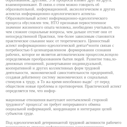
взаимопроникают. В связи.о отим можно говорить об
образовательной, информационной, аксиологическом и других
аспектах информационно-идеологического аспекта»
Образовательный аспект информационно-идеологического
процесса обусловлен тем, НТО признавая первостепенное
значение жизненного опыта человека,.необходимо учитывать, что
чем сложнее социальные вопросы, чем дальше отстоят они от
непосредственной Практики, тем-более зависимым становится
практическое соьнание маос от теоретического. Ценностный
аспект информационно-идеологической деятал^нооти связан с
потребностью б целенаправленном .формировании сознания
рабочих, которое не являетоя автоматическим процессом,всецело
определяемым преобразованием бытия людей. Развитие това,ло-
денежных отношений, развертывание индивидуальной,
кооперативной и других коллективных форм трудовой
деятельности, экономической самостоятельности предприятий,
создавая дейатвенну систему экономических и социальных
стимулов к труду, в То жа время неизбежно выдв! -ут перед
обществом новые проблемы и противоречия. Практический аспект
определяется тем, что инфор-
мационные отношения выотупают неотъемлемой стороной
трудового^ процесса! он требует непрерывного обмена
ооциальной информацией, координации и интеграции целей
субъектов груде.
Под идеологической детернинантой трудовой активности рабочего
понимается та сторона информационно-идеологического