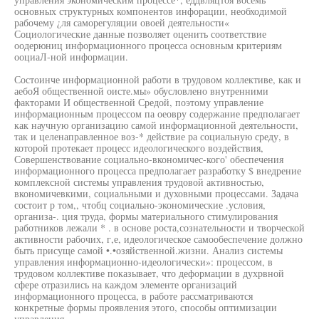
основных структурных компонентов инфорации, необходимой
рабочему ¿ля саморегуляции овоей деятельности«
Социологические данные позволяет оценить соответствие
оодерюниц информационного процесса основным критериям
ооциаЛ-ной информации.
Состоинче информационной работи в трудовом коллективе, как и
аебоЯ общественной оисте.мы» обусловлено внутренними
факторами И общественной Средой, поэтому управление
информационным процессом па оеовру содержание предполагает
как научную организацию самой информационной деятельности,
так и целенаправленное воз-* действие ра социальную среду, в
которой протекает процесс идеологического воздействия,
Совершенствование социально-вкономичес-кого' обеспечения
информационного процесса предполагает разработку $ внедрение
комплексной системы управления трудовой активностью,
вкономичевкими, социальными и духовными процессами. Задача
состоит р том,, чтобц социально-экономические .условия,
организа-. ция труда, формы материального стимулирования
работников лежали * . в основе роста,сознательности и творческой
активности рабочих, г,е, идеологическое самообеспечение должно
быть присуще самой •.•озяйственной.жизни. Анализ системы
управления информационно-идеологически»: процессом, в
трудовом коллективе показывает, что деформации в духрвной
сфере отразились на каждом элементе организаций
информационного процесса, в работе рассматриваются
конкретные формы проявления этого, способы оптимизации
управления.