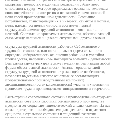
раскрывает полностью механизма реализации субъектного
отношения к труду, ••огорое предполагает осознание человеком
ооих потребностей и интересов и ог :занной с ними конечной
цели своей производственной деятельности. Осознание
потребностей, трансформация их в интересы, стимулы и мотивы,
цели, идеалы, установки личности составляет первый
структурный элемент трудовой активности - моти-вационно-
целевой. Составление чрограммы деятельности, обеспечивающей
связь между наличной и целевой ситуациями, другой элемент
структуры трудовой активности рабочего» Субъективное о
трудовой активности, или потенциальная форма акгканоотн -
определяй избирательность отношения работника к уолоэйям
производства, направленное« последнего элемента - деятельности,
Вертельная структура характеризует механизм реализации любой
формы обвест-венной активности, Анализ горизонтальной
структуры трудовой активности, отражающей ее особенности,
позволяет выделитьв качестве основных ее составляющих)
профессионально-производственный компонент)
дисциплинированность» коллективность! участив и управлении
процессом труда и производством» иняциативиоо« и творчество.
Рассмотрение современного состояния проиэаодственно-трудо-яой
активности советских рабочих.промышленного производства
предполагает социально-типологичеокмй анализ явления, На наа
взгля., критериями, необходимыми для адекватного отражения
сущности, актуального состояния и тенденций развития
производственно-трудовой активности рабочего, являются