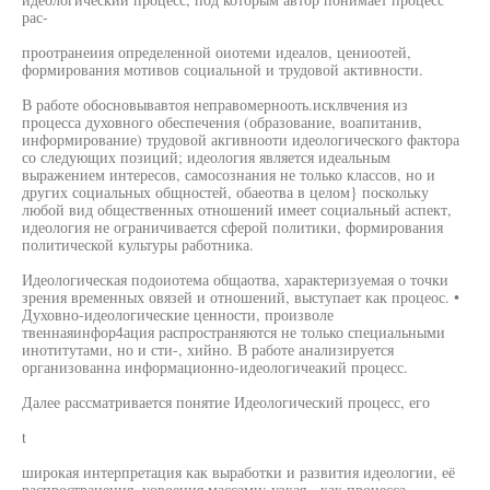
рас-
проотранеиия определенной оиотеми идеалов, цениоотей,
формирования мотивов социальной и трудовой активности.
В работе обосновывавтоя неправомернооть.исклвчения из
процесса духовного обеспечения (образование, воапитанив,
информирование) трудовой акгивнооти идеологического фактора
со следующих позиций; идеология является идеальным
выражением интересов, самосознания не только классов, но и
других социальных общностей, обаеотва в целом} поскольку
любой вид общественных отношений имеет социальный аспект,
идеология не ограничивается сферой политики, формирования
политической культуры работника.
Идеологическая подоиотема общаотва, характеризуемая о точки
зрения временных овязей и отношений, выступает как процеос. •
Духовно-идеологические ценности, произволе
твеннаяинфор4ация распространяются не только специальными
инотитутами, но и сти-, хийно. В работе анализируется
организованна информационно-идеологичеакий процесс.
Далее рассматривается понятие Идеологический процесс, его
t
широкая интерпретация как выработки и развития идеологии, её
распространения, уовоения массами; узкая - как процесса