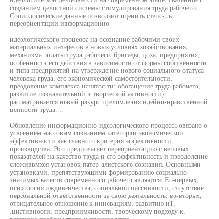
созданием целостной системы стимулирования труда рабочего.
Социологические данные позволяют оценить степс-,.ь
переориентации информационно-
идеологического процеооа на осознание рабочими своих
материальных интересов в новых условиях хозяйствования,
механизма оплаты труда рабочего, бригады, цоха, предприятия,
особенности его действия в зависимости от формы собственности
и типа предприятий на утверждение нового социального отатуса
человека груда, его экономической самостоятельности,
преодоление комплекса нанятос-ти; обогащение труда рабочего,
развитие познавательной и творческой активности}
рассматривается новый ракурс преломления идейно-нравственной
ценности труда. ..
Обновление информационно-идеологического процесса овяэано о
усвоением массовым сознанием категории экономической
эффективности как главного критерия эффективности
производства. Это предполагает переориентацию с веповых
показателей на качество труда и его эффективность и преодоление
сложиввмхоя установок патер-алистского сознания. Основными
установками, препятствующими формированию социально-
значимых качеств современного ¡вбочего являются: Ео-первых,
психология иждивенчества, социальной пассивности, отсутствие
персональной ответственности за свою деятельность; во-вторых,
отрицательное отношение к инновациям, развитию и1.
.циативнооти, предприимчивости, творческому подходу к.
решению проблем труда и производства.