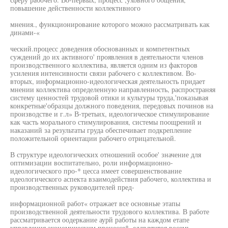
повышение действенности коллективного
мнения., функционирование которого можно рассматривать как
динами-«
ческий.процесс доведения обоснованных и компетентных
суждений до их активного' проявления в деятельности членов
производственного коллектива, является одним из факторов
усиления интенсивности связи рабочего с коллективом. Во-
вторых, информационно-идеологическая деятельность придает
мнении коллектива определенную направленность, распространяя
систему ценностей трудовой отики и культуры труда,'показывая
конкретные'образцы должного поведения, передовых починов на
производстве и г.л» В-третьих, идеологическое стимулирование
как часть морального стимулирования, системы поощрений и
наказаний за результаты груда обеспечивает подкрепление
положительной ориентации рабочего отрицательной.
В структуре идеологических отношений особое' значение для
оптимизации воспитательно, роли информационно-
идеологического про-* цесса имеет совершенствование
идеологического аспекта взаимодействия рабочего, коллектива и
производственных руководителей пред-
информационной работ« отражает все основные этапы
производственной деятельности трудового коллектива. В работе
рассматривается оодеркание аурй работы на каждом етапе
управления экономическим процессе*, еддвляцтоя восемь