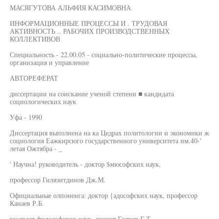
МАСЯГУТОВА АЛЬФИЯ КАСИМОВНА
ИНФОРМАЦИОННЫЕ ПРОЦЕССЫ И . ТРУДОВАЯ
АКТИВНОСТЬ .. РАБОЧИХ ПРОИЗВОДСТВЕННЫХ
КОЛЛЕКТИВОВ
Специальность - 22.00.05 - социально-политические процессы,
организация и управление
АВТОРЕФЕРАТ
диссертации на соискание ученой степени ■ кандидата
социологических наук
Уфа - 1990
Диссертация выполнена на ка Цедрах политологии и экономики ж
социология Еажкирсюго государственного университета им.40-'
летая Ожтябра - _
' Научна! руководитель - доктор $мюсофских наук,
профессор Гиляэитдинов Дж.М.
Официальные олпоненга: доктор {адософских наук, профессор
Каиаев Р.Б.
гаадвдат философских наук, доцент Галиев Г.Т.