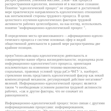
распространения идеологии, внеоения её в массовое сознание.
Понятие "идеологический процесс" не отражает в достаточной
мере практическую направленность идеологических отношений
как неотъемлемой стороны трудового процесса. В целях
целостного изучения идеологических факторов трудовой
активности рабочих целесообразно, на наа взгляд, использовать
понятие ''информационно-идеологический процесс ",
В определении места организованного --.иформационно-идеоло-
гического процесса е системе основных сфер и видой
общественной деятельности в равней мере распространены две
крайние позиции,
проуи?опоо»авля»щиа идеологическую деятельность и
совериенртво-вание обреза жизнедеятельности; недооценка роли
инфсрмационно-идеологичео!сого процесса, ориентация
исключительно на изменение технико-вкономичаских,
социальных, правовых условий труда раСо-Ч6Г5 'л, наоборот,
стремление вновь представить идеологический факуор как некий
компенсаторный механизм, регулирующий действие негагиянн*
явлений. Информационно-идеологический процесс является
таким *е необходимым условием развития трудовой активности
рабочих, »сак и другие факторы, что не означает их
равноценноеги.
Информационно-идеологический процесс тесно связан с другими
информационными процессами: информированием,
образованием, другими, Э?и процеосы влияют друг на друга,