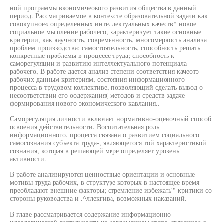
ной программы вкономичеокого развития общества в данный
период. Рассматриваемое в контексте образовательной задачи как
совокупное« определенных интеллектуальных качеств* новое
социальное мышление рабочего, характеризует такие основные
критерии, как научность, современность, многомерность анализа
проблем производства; самостоятельность, способность решать
конкретные проблемы в процессе труда; способность к
саморегуляции и развитию интеллектуального потенциала
рабочего, В работе дается анализ степени соответствия качеотэ
рабочих данным критериям, состояния информационного
процесса в трудовом коллективе, позволяющий сделать вывод о
несоответствии его оодержания( методов и средств задаче
формирования нового экономического кавлания..
Саморегуляция личности включает нормативно-оценочный способ
освоения действительности. Воспитательная роль
информационного. процесса связана о развитием социального
самосознания субъекта труда-, являющегося той характеристикой
сознания, которая в решающей мере определяет уровень
активности.
В работе анализируются ценностные ориентации и основные
мотивы труда рабочих, в структуре которых в настоящее время
преобладают внешние факторы; стремление избежать'" критики со
стороны руководства и .^ллекгива, возможных наказаний.
В главе рассматривается содержание информационно-
идеологической деятельности на современном этапе, связанное с