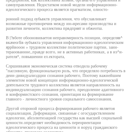
самоуправления. Недостатком новой модели информационно-
идеологического процесса является прагматизм, олносто-
ронний подход оубьвктв управления, что обуславливает
возможные противоречив между ин»вресами производства и
развития личноети, коллектива првдпряят и обжеотш.
В |?вботе обооновиваетоя неправомерность позиции, определяв^
вкачеогБв оубъвкта управления информационно-идеологическим
яррйвооон » трудовом коллективе политические партии, заин-
тераоованнне,,правде всего, не в активных работниках, а в из^и-
рателя*, повышении ел.ектората,
Слршивваяоя экономическая система отводила рабочему
"пассивную, функциональную роль, что определяло потребность в
деин-дивидуализдции сознания рабочего, Поотому важнейшим
элементом новой концепции информационно-идеологической
деятельности трудового коллектива являетоя направленность на
индивидуализацию сознания рабочего, преодоление адаптивного
и конформистского сознания, ориентация на формирование
главного - личностного уровня социального самосознания,
Другой отороной процесса формирования рабочего являетоя
социализация, Деформации, связанные с огосударствлением
идеологии, абсолютизацией государства как высшей социальной
ценности.определяет необходимость переориентации
идеологического процесса на ценнооти и норуц гражданского
общества, трудового коллектива.