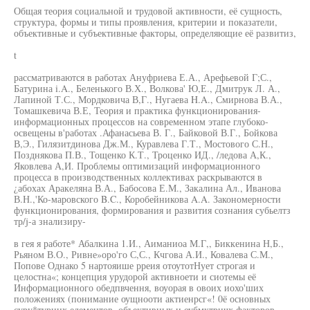
Общая теория социальной и трудовой активности, её сущность,
структура, формы и типы проявления, критерии и показатели,
объективные и субъективные факторы, определяющие её развитиз,
t
рассматриваются в работах Ануфриева Е.А., Арефьевой Г;С.,
Батурина i.A., Беленького В.Х., Волкова' Ю,Е., Дмитрук Л. А.,
Лапиной Т.С., Мордковича В,Г., Нугаева H.A., Смирнова В.А.,
Томашкевича В.Е, Теория и практика функционирования-
информационных процессов на современном этапе глубоко-
освещены в'работах .Афанасьева В. Г., Байковой В.Г., Бойкова
В,Э., Гилязитдинова Дж.М., Куравлева Г.Т., Мостового С.Н.,
Позднякова П.В., Тощенко К.Т., Троценко ИД., /ледова А,К.,
Яковлева А,И. Проблемы оптимизаций информационного
процесса в производственных коллективах раскрываются в
¿абохах Аракеляна В.А., Бабосова Е.М., Закалина Ал., Иванова
В.Н.,'Ко-маровского B.C., Коробейникова A.A. Закономерности
функционирования, формирования и развития сознания субьелтз
тр/j-а знализиру-
в гея я работе* Абалкина 1.И., Аиманиоа М.Г,, Биккенина Н,Б.,
Рьяном В.О., Ривне»оро'го С,С., Кчгова А.И., Ковалева С.М.,
Попове Однако 5 нартояише рреия отоутотНует строгая и
целостна«; концепция урудорой активноети и сиотемы её
Информационного обедпвчення, воуорая в овоих иохо'ших
положениях (понимание оущнооти актиенрсг«! 0ё основных
суру*турнцх едементов, объективных и оубмктрнчх факторов