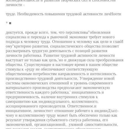
личности -
труде. Необходимость повышения трудовой активности личНооти
* ■
диктуется, прежде всего, тем, что перспективы"обновления
социализма и перехода к рыночной экономике требует нового
подхода к человеку труда. Отношение к человеку как цели и главИ
ому''критерию развития, социалистического общества позволяет
рассматривать трудогую деятельность с позиций развития
личности работника. Развитие трудовой активности личности
выступает не только как цель,'но и движущая сила преобразования
общества. Существующие в настоящее время в нашем обществе
стимулы к »руду не обеспечивают соответствующую
общественным потребностям направленность и интенсивность
производственно-трудовой деятельности, Утверждение новой
системы окономических отношений и уровень современного
материального производства предполагают экономическую
ответственность каждого работника,' инициативность и
предприимчивость, наличие внутренних стимулов к
саморазвитию как индивидуального, коллективного,
ассоциированного производителя. Ответственное.и
инициативное, личностнгг отношение рабочего к индивиД)ал)-
чоиу и коллективному труду может быть обеспечено только как
результат утверждения субъектного статуса работника, его
экономической, организационной, .уховной самостоятельности,
что позволит создать соответствующие обновленному