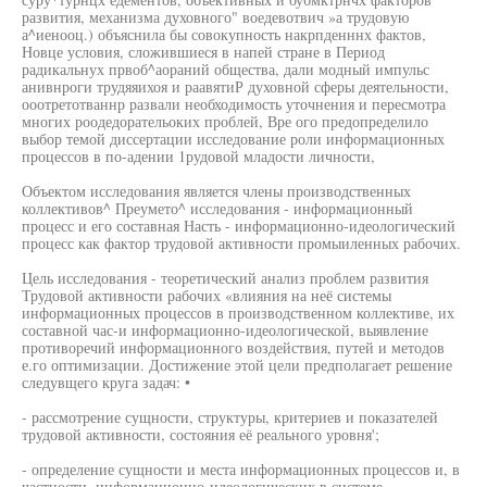
развития, механизма духовного" воедевотвич »а трудовую
а^иенооц.) объяснила бы совокупность накрпденннх фактов,
Новце условия, сложившиеся в напей стране в Период
радикальнух првоб^аораний общества, дали модный импульс
анивнроги трудяяихоя и раавятиР духовной сферы деятельности,
ооотретотваннр развали необходимость уточнения и пересмотра
многих роодедорательоких проблей, Вре ого предопределило
выбор темой диссертации исследование роли информационных
процессов в по-адении 1рудовой младости личности,
Объектом исследования является члены производственных
коллективов^ Преумето^ исследования - информационный
процесс и его составная Насть - информационно-идеологический
процесс как фактор трудовой активности промыиленных рабочих.
Цель исследования - теоретический анализ проблем развития
Трудовой активности рабочих «влияния на неё системы
информационных процессов в производственном коллективе, их
составной час-и информационно-идеологической, выявление
противоречий информационного воздействия, путей и методов
е.го оптимизации. Достижение этой цели предполагает решение
следувщего круга задач: •
- рассмотрение сущности, структуры, критериев и показателей
трудовой активности, состояния её реального уровня';
- определение сущности и места информационных процессов и, в
частности, информационно-идеологических в системе