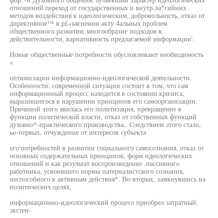
отношений переход от государственных и внутр.ла^гийних
методов воздействия к идеологическим, добровольность, отказ от
директивное™ в р£»ъяснении акту-4альных проблем
общественного развития; многообразие подходов к
действительности, вариативность предлагаемой информации'.
Новые общественные потребности обусловливают необходимость
«
оптимизации информационно-идеологической деятельности.
Особенности; современной ситуации состоит в том, что сам
информационный процесс находится в состоянии кризиса,
выразившегося в нарушении принципов его самоорганизации.
Причиной этого явилась его политизация, превращение в
функции политической власти, отказ от собственных функций
духовно^-практического производства,. Следствием этого стало,
ьо-первых, отчуждение от интересов субъекта
его'потребностей в развитии социального самосознания, отказ от
основных содержательных принципов, форм идеологических
отношений и как результат воспроизведение .пассивного
работника, усвоившего нормы патерналистского сознания,
неспособного к активным действия*. Во-вторых, замкнувшись на
политических целях,
информационно-идеологический процесо приобрел затратный,
экстен-