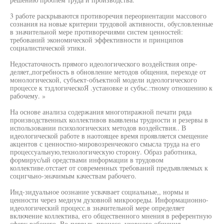
3 работе раскрываются противоречия переориентации массового
сознания на новые критерии трудовой активности, обусловленные
в значительной мере противоречиями систем ценностей:
требований экономической эффективности и принципов
социалистической этики.
Недостаточность прямого идеологического воздействия опре-
деляет„погребность в обновление методов общения, переходе от
монологической, субъект-объектной модели идеологического
процессе к тздлогическоЯ .установке и субъс.:тному отношению к
рабочему. »
На основе анализа содержания многотиражной печати ряда
производственных коллективов выявлены трудности и резервы в
использовании психологических методов воздействия.. В
идеологической работе в наотоящее время проявляется смещение
акцентов с ценностно-мировозренчеокого смысла труда на его
процессуальную,технологическую сторону. Образ работника,
формирус/ый оредствами информации в трудовом
коллективе.отстает от современных требований предъявляемых к
социгчьно-эначимым качествам рабочего.
Инд-зидуальное оознание усвачвает социальные,, нормы и
ценности через медиум духовной микроореды. Информационно-
идеологический процесс.в значительной мере определяет
включение коллектива, его общественного мнения в референтную
сферу рабочего. Во-первых, процесс ,уховного общения,