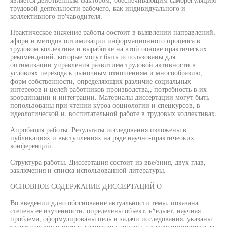
трудовой деятельности рабочего, как индивидуального и
коллективного пр'чаводителя.
Практическое значение работы оостоит в выявлении направлений,
афорн и методов оптимизации информационного процеоса в
трудовом коллективе и выработке на втой оонове практических
рекомендаций, которые могут быть использованы для
оптимизации управления развитием трудовой активности в
условиях перехода к рыночным отношениям и многообразию,
форм собственности, определяющих различие социальных
интереоов и целей работников производства,, потребность в их
координации и интеграции. Материалы диссертации могут быть
попользованы при чтении куроа ооциологии и спецкурсов, в
идеологической и. воспитательной работе в трудовых коллективах.
Апробация работы. Результаты исследования изложены в
публикациях и выступлениях на ряде научно-практичеоких
конференций.
Структура работы. Диссертация состоит из вве/зния, двух глав,
заключения и списка использованной литературы.
ОСНОВНОЕ СОДЕРЖАНИЕ ДИССЕРТАЦИЙ О
Во введении ддно обоснование актуальности темы, показана
степень её изученности, определены объект, ь^едыет, научная
проблема, оформулированы цель и задачи исследования, указаны
теоретические и нетодологические ооновы, а также омпиричеокая