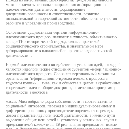
можнг выделить основные направления информационно-
идеологической деятельности: формирование
дисциплинированности и ответственности, развитие
познавательной и творческой активнооти, обеспечение участия
рабочего в управлении производством.
Основными сущностными чертами информационно-
идеологического процесс- являются: научность, объективноеть>
кошереТНо-иотори-ческий подход, связь с практикой
социалистического строительотЬа, в значительной мере
деформированные в оложившейоя практике идеологической
деятельности. .
Нормой идеологического воздействия и усвоения идей, взглядов'
являются идеологические отношения субъектов «нфор!*ационно-
идеологичёского процесса. Сложился вертикальный механизм
организации "нформационно-идеологическогс процесса в
трудовом коллек- , . тиве, как и обществе в целом: выработанные
теоретиками идеи и общие доктрины, намеченные программ-;
деятельности вносятся в
массы. Многообразие форм собственности и соответственно
социальны* интересов, переход к индивидуализированному и
дифференцированному производителе определяют переход к
;ювой парадигме лде;логйческоЯ деятельности, а именно пути
выделения общих ценностей и установок у различных, групп и
представителей коллектива. Её реализация предполагает новые
фор.'-н Духовного общения: оубьекшый характер идеологических