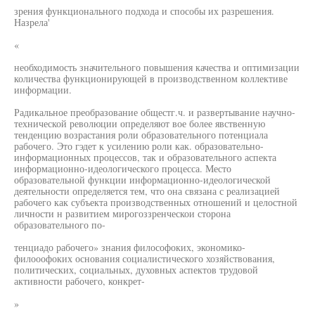
зрения функционального подхода и способы их разрешения.
Назрела'
«
необходимость значительного повышения качества и оптимизации
количества функционирующей в производственном коллективе
информации.
Радикальное преобразование общестг.ч. и развертывание научно-
технической революции определяют вое более явственную
тенденцию возрастания роли образовательного потенциала
рабочего. Это гэдет к усилению роли как. образовательно-
информационных процессов, так и образовательного аспекта
информационно-идеологического процесса. Место
образовательной функции информационно-идеологической
деятельности определяется тем, что она связана с реализацией
рабочего как субъекта производственных отношений и целостной
личности н развитием мирогоззренческои сторона
образовательного по-
тенциадо рабочего» знания философоких, экономико-
филооофоких основания социалистического хозяйствования,
политических, социальных, духовных аспектов трудовой
активности рабочего, конкрет-
»