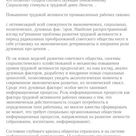
Социализму стимулы к трудовой деяте.;0ности. .
Повышение трудовой активности промышленных рабочих связано
с оптимизацией всей совокупности вкономичеоких, социальных,
политических, духовных фак-.'оров. Наиболее распространенный
взгляд на^решвние проблемы развития трудовой активности в
период радикальных преобразований.советского общества несет в
себе установку на экономические детерминанты и неприятие роли
духовных про-цеооов. ,
Пг-ок новых моделей развития советского общества, сиогемы
социалистического хспяйствований и механизма повышения
уровня трудовой активности предполагает, на наш взгляд,.анализ
духовных факторов, разработку и внедрение новых социальных
ценноотей, позволяющих увидеть аксиологические моменты в
современном экономическом развитии, их человеческий смысл.
Среди этих духовных факторо! особое место занимают
информационные процессы; Роль информационных процессов как
фактора трудовой активнооти рабочих овязана о тем, что
экономическая действительность создает потребность в
определенном типе работника, но многие качества сформировать
не может, что требует специально организованных обществом
информационных процессов, направленных на развитие личности
(образование, воспитание, информирование).
Состояние глубокого кризиса общеогва отразилось и на системе
информационной деятельности. 13 особенности,это коснулооь