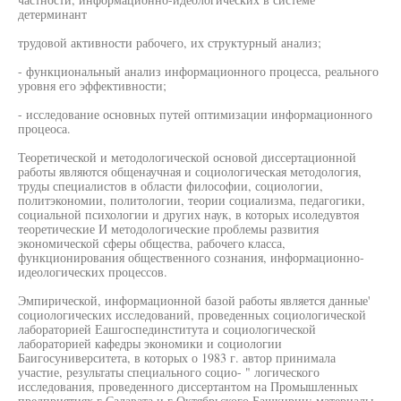
детерминант
трудовой активности рабочего, их структурный анализ;
- функциональный анализ информационного процесса, реального
уровня его эффективности;
- исследование основных путей оптимизации информационного
процеоса.
Теоретической и методологической основой диссертационной
работы являются общенаучная и социологическая методология,
труды специалистов в области философии, социологии,
политэкономии, политологии, теории социализма, педагогики,
социальной психологии и других наук, в которых исоледувтоя
теоретические И методологические проблемы развития
экономической сферы общества, рабочего класса,
функционирования общественного сознания, информационно-
идеологических процессов.
Эмпирической, информационной базой работы является данные'
социологических исследований, проведенных социологической
лабораторией Еашгоспединститута и социологической
лабораторией кафедры экономики и социологии
Баигосуниверситета, в которых о 1983 г. автор принимала
участие, результаты специального социо- " логического
исследования, проведенного диссертантом на Промышленных
предприятиях г.Салавата и г.Октябрьского Башкирии; материалы