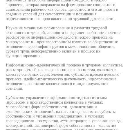
"процесса, которая направлена на формирование социального
самосознания рабочего как основы целостности его личнооти и
создание условий для саморегуляции и повышения
оффективнооти ого производственно-трудовой деятельности,
Изучение механизма формирования и развития трудовой
активности отдельной, личнооти определяет особенное значение
рассмотрения информационно-идеологического процесса на
микроуровне: в - произволегзонно'м коллективе общественные
отношения пероонифици-рувтоя в межличностном общении,
субъект труда непосредственно включен в процесс их
функционирования..
Информационно-идеологический процеоо в трудовом коллективе,
рассматриваемый как сложная социальная система, включает в .
качестве основных своих элементов: оубъзктов идеологического '
процесса, идейно-практическую деятельность, идеологические
отношения, состояние коллективного и индивидуального
сознания.
Субъектом управления информационнотидеологичзским
.процессом в производственном коллективе в уел;виях
многообразия форм собственности, двполитизации
экономических отношений, на наг. взгляд, являются субъекты
собственности и управления предприятием: в условиях
госпредприятия - государство, а^^ингстрация; в условиях аренды,
кооперативной, акционерной форм собственности - коллектив
предприятия, как коллективна хозяин, органы его управления и