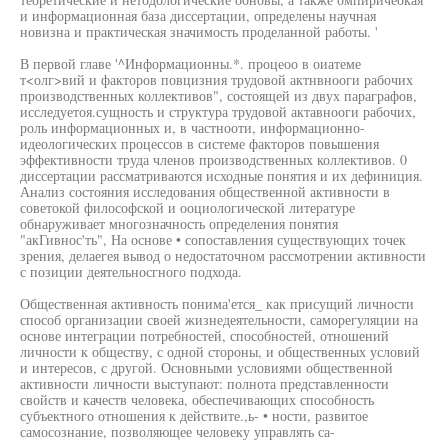
и информационная база диссертации, определены научная
новизна и практическая значимость проделанной работы. '
В первой главе '^Информационны.*. процеоо в оиатеме
т<олг>вий и факторов повцизния трудовой актнвнооги рабочих
производственных коллективов", состоящей из двух параграфов,
исследуетоя.сущность и структура трудовой актавнооги рабочих,
роль информационных и, в частнооти, информационно-
идеологических процессов в системе факторов повышения
эффективности труда членов производственных коллективов. 0
диссертации рассматриваются исходные понятия и их дефиниция.
Анализ состояния исследования общественной активности в
советокой философской и ооциологической литературе
обнаруживает многозначность определения понятия
"акГивнос'ть", На основе • сопоставления существующих точек
зрения, делаегея вывод о недостаточном рассмотрении активности
с позиции деятельносгного подхода.
Общественная активность понима'ется_ как присущий личности
способ организации своей жизнедеятельности, саморегуляции на
основе интеграции потребностей, способностей, отношений
личности к обществу, с одной стороны, и общественных условий
и интересов, с другой. Основными условиями общественной
активности личности выступают: полнота представленности
свойств и качеств человека, обеспечивающих способность
субъектного отношения к действите.,ь- • ности, развитое
самосознание, позволяющее человеку управлять са-