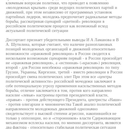
ключевым вопросам политики, что приводит к появлению
«молодежных крыльев» среди ведущих политических партий и
движений, при этом независимо от программных установок
партийных лидеров, молодежь предпочитает радикальные методы
борьбы, рассматривая сценарий «цветной» революции в
российском политическом процессе как возможный исход
актуальной политической ситуации
Диссертант признает убедительными выводы И А Ламанова и В
А. Шутилина, которые считают, что наличие разноплановых
позиций молодежных организаций и движений относительно
возможности «оранжевой революции» в России сводится к
нескольким возможным сценариям первый - в России произойдет
не «оранжевая революция», а «истинная» («красная») революция,
второй - для России неизбежна «оранжевая революция» по типу
Грузии, Украины, Киргизии, третий - вместо революции в России
произойдет смена политических элит При этом все «центры
политической активности» российской мочодежи заключают в
себе потенциальную угрозу применения насильственных методов
борьбы, отличие заключается в том, против кого направлено
насилие «левые» настроены против президентской власти,
«правые» - против действующего Президента, центристы «Наши»
- против олигархии и чиновничества Такой анализ политической
направленности молодежных движений однозначно
свидетельствует о высокой степени агрессии, накопившейся не
только у оппозиции, но и «сторонников» власти Сдерживающим
механизмом всплеска насилия, по мнению диссертанта, являются
два фактора - относительно стабильная политическая ситуация