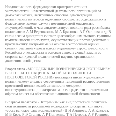
Неоднозначность формулировки критериев отличия
экстремистской, нелегитимной деятельности организаций от
демократических, легитимных способов демонстрации
политических интересов отдельных сообществ, содержащихся в
федеральном законе, служит потенциальной опасностью
злоупотреблений, о чем свидетельствует позиция ряда российских
политологов А М Верховского, М А Краснова, А Г Осипова и др В
связи с этим диссертант считает целесообразным выявить границы
компетентности институтов, осуществляющих противодействие и
профилактику экстремизма на основе всесторонней оценки
степени реальной угрозы конституционному строю, целостности
Российского государства и основам существующей власти со
стороны конкретной политической партии, организации,
движения, сообщества
Вторая глава «МОЛОДЕЖНЫЙ ПОЛИТИЧЕСКИЙ ЭКСТРЕМИЗМ
В КОНТЕКСТЕ НАЦИОНАЛЬНОЙ БЕЗОПАСНОСТИ
ПОСТСОВЕТСКОЙ РОССИИ» посвящена институционально-
политическому анализу современных тенденций распространения
протестной политической активности молодежи,
институционализации экстремизма в ее среде, что значительным
образом влияет на обеспечение национапьной безопасности
В первом параграфе «Экстремизм как вид протестной почитиче-
ской активности российской молодежи» диссертант критикует
узость взглядов ряда исследователей (Д И Аминова, А А Козлова,
М В Кроз, Р Э Оганян, А Р Попченко, Т А Петрова, А Р Ратинова