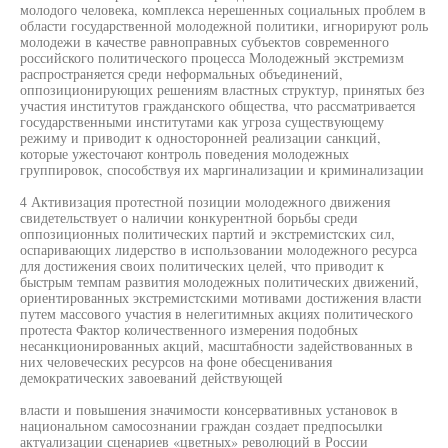
молодого человека, комплекса нерешенных социальных проблем в
области государственной молодежной политики, игнорируют роль
молодежи в качестве равноправных субъектов современного
российского политического процесса Молодежный экстремизм
распространяется среди неформальных объединений,
оппозиционирующих решениям властных структур, принятых без
участия институтов гражданского общества, что рассматривается
государственными институтами как угроза существующему
режиму и приводит к односторонней реализации санкций,
которые ужесточают контроль поведения молодежных
группировок, способствуя их маргинализации и криминализации
4 Активизация протестной позиции молодежного движения
свидетельствует о наличии конкурентной борьбы среди
оппозиционных политических партий и экстремистских сил,
оспаривающих лидерство в использовании молодежного ресурса
для достижения своих политических целей, что приводит к
быстрым темпам развития молодежных политических движений,
ориентированных экстремистскими мотивами достижения власти
путем массового участия в нелегитимных акциях политического
протеста Фактор количественного измерения подобных
несанкционированных акций, масштабности задействованных в
них человеческих ресурсов на фоне обесценивания
демократических завоеваний действующей
власти и повышения значимости консервативных установок в
национальном самосознании граждан создает предпосылки
актуализации сценариев «цветных» революций в России