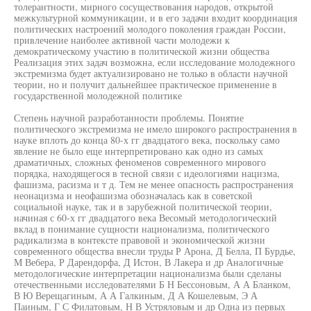
толерантности, мирного сосуществования народов, открытой
межкультурной коммуникации, и в его задачи входит координация
политических настроений молодого поколения граждан России,
привлечение наиболее активной части молодежи к
демократическому участию в политической жизни общества
Реализация этих задач возможна, если исследование молодежного
экстремизма будет актуализировано не только в области научной
теории, но и получит дальнейшее практическое применение в
государственной молодежной политике
Степень научной разработанности проблемы. Понятие
политического экстремизма не имело широкого распространения в
науке вплоть до конца 80-х гг двадцатого века, поскольку само
явление не было еще интерпретировано как одно из самых
драматичных, сложных феноменов современного мирового
порядка, находящегося в тесной связи с идеологиями нацизма,
фашизма, расизма и т д. Тем не менее опасность распространения
неонацизма и неофашизма обозначалась как в советской
социальной науке, так и в зарубежной политической теории,
начиная с 60-х гг двадцатого века Весомый методологический
вклад в понимание сущности национализма, политического
радикализма в контексте правовой и экономической жизни
современного общества внесли труды Р Арона, Д Белла, П Бурдье,
М Вебера, Р Дарендорфа, Д Истон, В Лакера и др Аналогичные
методологические интерпретации национализма были сделаны
отечественными исследователями Б Н Бессоновым, А А Бланком,
В Ю Верещагиным, А А Галкиным, Д А Кошелевым, Э А
Паиным, Г С Филатовым, Н В Устряловым и др Одна из первых