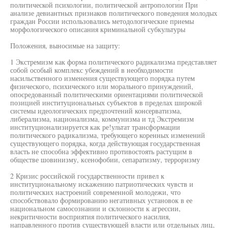
политической психологии, политической антропологии При
анализе девиантных признаков политического поведения молодых
граждан России использовались методологические приемы
морфологического описания криминальной субкультуры
Положения, выносимые на защиту:
1 Экстремизм как форма политического радикализма представляет
собой особый комплекс убеждений в необходимости
насильственного изменения существующего порядка путем
физического, психического или морального принуждений,
опосредованный политическими ориентациями политической
позицией институциональных субъектов в пределах широкой
системы идеологических предпочтений консерватизма,
либерализма, национализма, коммунизма и тд Экстремизм
институционализируется как ре!ультат трансформации
политического радикализма, требующего коренных изменений
существующего порядка, когда действующая государственная
власть не способна эффективно противостоять растущим в
обществе шовинизму, ксенофобии, сепаратизму, терроризму
2 Кризис российской государственности привел к
институциональному искажению патриотических чувств и
политических настроений современной молодежи, что
способствовало формированию негативных установок в ее
национальном самосознании и склонности к агрессии,
некритичности восприятия политического насилия,
направленного против существующей власти или отдельных лиц,