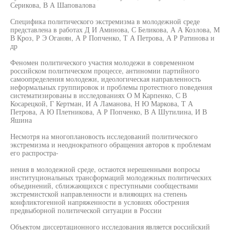
Серикова, В А Шаповалова
Специфика политического экстремизма в молодежной среде
представлена в работах Д И Аминова, С Беликова, А А Козлова, М
В Кроз, Р Э Оганян, А Р Попченко, Т А Петрова, А Р Ратинова и
др
Феномен политического участия молодежи в современном
российском политическом процессе, антиномии партийного
самоопределения молодежи, идеологическая направленность
неформальных группировок и проблемы протестного поведения
систематизированы в исследованиях О М Карпенко, С В
Косарецкой, Г Кертман, И А Ламанова, Н Ю Маркова, Т А
Петрова, А Ю Плетникова, А Р Попченко, В А Шутилина, И В
Яшина
Несмотря на многоплановость исследований политического
экстремизма и неоднократного обращения авторов к проблемам
его распростра-
нения в молодежной среде, остаются нерешенными вопросы
институциональных трансформаций молодежных политических
объединений, сближающихся с преступными сообществами
экстремистской направленности и влияющих на степень
конфликтогенной напряженности в условиях обострения
предвыборной политической ситуации в России
Объектом диссертационного исследования является российский