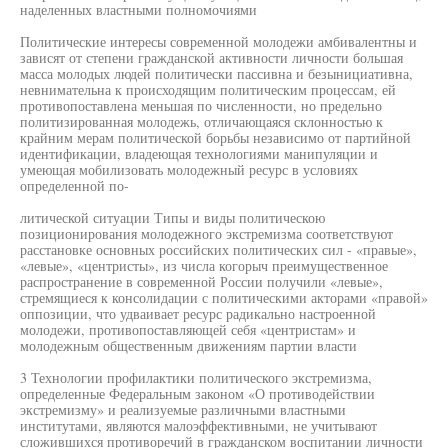
наделенных властными полномочиями
Политические интересы современной молодежи амбивалентны и
зависят от степени гражданской активности личности большая
масса молодых людей политически пассивна и безынициативна,
невнимательна к происходящим политическим процессам, ей
противопоставлена меньшая по численности, но предельно
политизированная молодежь, отличающаяся склонностью к
крайним мерам политической борьбы независимо от партийной
идентификации, владеющая технологиями манипуляции и
умеющая мобилизовать молодежный ресурс в условиях
определенной по-
литической ситуации Типы и виды политическою
позиционирования молодежного экстремизма соответствуют
расстановке основных российских политических сил - «правые»,
«левые», «центристы», из числа когорыч преимущественное
распространение в современной России получили «левые»,
стремящиеся к консолидации с политическими акторами «правой»
оппозиции, что удваивает ресурс радикально настроенной
молодежи, противопоставляющей себя «центристам» и
молодежным общественным движениям партии власти
3 Технологии профилактики политического экстремизма,
определенные Федеральным законом «О противодействии
экстремизму» и реализуемые различными властными
институтами, являются малоэффективными, не учитывают
сложившихся противоречий в гражданском воспитании личности