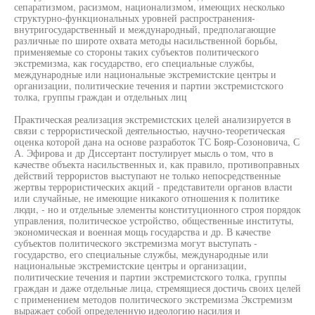
сепаратизмом, расизмом, национализмом, имеющих несколько
структурно-функциональных уровней распространения-
внутригосударственный и международный, предполагающие
различные по широте охвата методы насильственной борьбы,
применяемые со стороны таких субъектов политического
экстремизма, как государство, его специальные службы,
международные или национальные экстремистские центры и
организации, политические течения и партии экстремистского
толка, группы граждан и отдельных лиц
Практическая реализация экстремистских целей анализируется в
связи с террористической деятельностью, научно-теоретическая
оценка которой дана на основе разработок ТС Бояр-Созоновича, С
А. Эфирова и др Диссертант постулирует мысль о том, что в
качестве объекта насильственных и, как правило, противоправных
действий террористов выступают не только непосредственные
жертвы террористических акций - представители органов власти
или случайные, не имеющие никакого отношения к политике
люди, - но и отдельные элементы конституционного строя порядок
управления, политическое устройство, общественные институты,
экономическая и военная мощь государства и др. В качестве
субъектов политического экстремизма могут выступать -
государство, его специальные службы, международные или
национальные экстремистские центры и организации,
политические течения и партии экстремистского толка, группы
граждан и даже отдельные лица, стремящиеся достичь своих целей
с применением методов политического экстремизма Экстремизм
выражает собой определенную идеологию насилия и