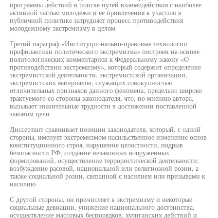
программы действий в поиске путей взаимодействия с наиболее
активной частью молодежи и ее привлечения к участию в
публичной политике затрудняет процесс противодействия
молодежному экстремизму в целом
Третий параграф «Институционально-правовые технологии
профилактики политического экстремизма» построен на основе
политологических комментариев к Федеральному закону «О
противодействии экстремизму», который содержит определение
экстремистской деятельности, экстремистской организации,
экстремистских материалов, служащих совокупностью
отличительных признаков данного феномена, предельно широко
трактуемого со стороны законодателя, что, по мнению автора,
вызывает значительные трудности в достижении поставленной
законом цели
Диссертант сравнивает позиции законодателя, который, с одной
стороны, именует экстремизмом насильственное изменение основ
конституционного строя, нарушение целостности, подрыв
безопасности РФ, создание незаконных вооруженных
формирований, осуществление террористической деятельности;
возбуждение расовой, национальной или религиозной розни, а
также социальной розни, связанной с насилием или призывами к
насилию
С другой стороны, он причисляет к экстремизму и некоторые
социальные девиации, унижение национального достоинства,
осуществление массовых беспорядков, хулиганских действий и