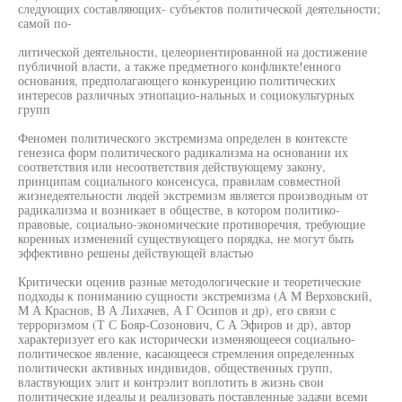
следующих составляющих- субъектов политической деятельности;
самой по-
литической деятельности, целеориентированной на достижение
публичной власти, а также предметного конфликте!енного
основания, предполагающего конкуренцию политических
интересов различных этнопацио-нальных и социокультурных
групп
Феномен политического экстремизма определен в контексте
генезиса форм политического радикализма на основании их
соответствия или несоответствия действующему закону,
принципам социального консенсуса, правилам совместной
жизнедеятельности людей экстремизм является производным от
радикализма и возникает в обществе, в котором политико-
правовые, социально-экономические противоречия, требующие
коренных изменений существующего порядка, не могут быть
эффективно решены действующей властью
Критически оценив разные методологические и теоретические
подходы к пониманию сущности экстремизма (А М Верховский,
М А Краснов, В А Лихачев, А Г Осипов и др), его связи с
терроризмом (Т С Бояр-Созонович, С А Эфиров и др), автор
характеризует его как исторически изменяющееся социально-
политическое явление, касающееся стремления определенных
политически активных индивидов, общественных групп,
властвующих элит и контрэлит воплотить в жизнь свои
политические идеалы и реализовать поставленные задачи всеми