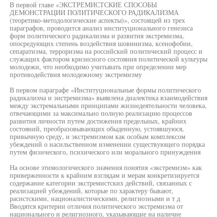
В первой главе «ЭКСТРЕМИСТСКИЕ СПОСОБЫ
ДЕМОНСТРАЦИИ ПОЛИТИЧЕСКОГО РАДИКАЛИЗМА
(теоретико-методологические аспекты)», состоящей из трех
параграфов, проводится анализ институционального генезиса
форм политического радикализма и развития экстремизма,
опосредующих степень воздействия шовинизма, ксенофобии,
сепаратизма, терроризма на российский политический процесс и
служащих фактором кризисного состояния политической культуры
молодежи, что необходимо учитывать при определении мер
противодействия молодежному экстремизму
В первом параграфе «Институциональные формы политического
радикалихча и эистремизма» выявлена диалектика взаимодействия
между экстремальными принципами жизнедеятельности человека,
отвечающими за максимально полную реализацию процессов
развития личности путем достижения предельных, крайних
состояний, преобразовывающих обыденную, устоявшуюся,
привычную среду, и экстремизмом как особым комплексом
убеждений о насильственном изменении существующего порядка
путем физического, психического или морального принуждения
На основе этимологического значения понятия «экстремизм» как
приверженности к крайним взглядам и мерам конкретизируется
содержание категории экстремистских действий, связанных с
реализацией убеждений, которые по характеру бывают,
расистскими, националистическими, религиозными и т д
Вводятся критерии отличия политического экстремизма от
национального и религиозного, указывающие на наличие