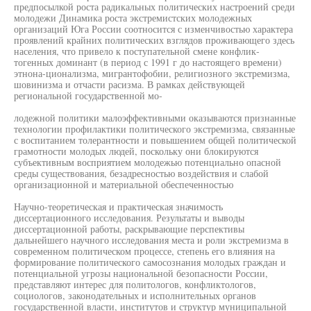
предпосылкой роста радикальных политических настроений среди
молодежи Динамика роста экстремистских молодежных
организаций Юга России соотносится с изменчивостью характера
проявлений крайних политических взглядов проживающего здесь
населения, что привело к поступательной смене конфлик-
тогенных доминант (в период с 1991 г до настоящего времени)
этнона-ционализма, мигрантофобии, религиозного экстремизма,
шовинизма и отчасти расизма. В рамках действующей
региональной государственной мо-
лодежной политики малоэффективными оказываются признанные
технологии профилактики политического экстремизма, связанные
с воспитанием толерантности и повышением общей политической
грамотности молодых людей, поскольку они блокируются
субъективным восприятием молодежью потенциально опасной
среды существования, безадресностью воздействия и слабой
организационной и материальной обеспеченностью
Научно-теоретическая и практическая значимость
диссертационного исследования. Результаты и выводы
диссертационной работы, раскрывающие перспективы
дальнейшего научного исследования места и роли экстремизма в
современном политическом процессе, степень его влияния на
формирование политического самосознания молодых граждан и
потенциальной угрозы национальной безопасности России,
представляют интерес для политологов, конфликтологов,
социологов, законодательных и исполнительных органов
государственной власти, институтов и структур муниципальной