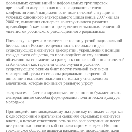
формальных организаций и неформальных группировок
чрезвычайно актуально для прогнозирования степени
конфликтогенной напряженности политической ситуации в
условиях сдвоенного электорального цикла конца 2007 -начала
2008 гг, выявления сценариев конструктивного развития
предвыборной кампании и преодоления возможных тенденций
«цветного» российского революционного радикализма
Поскольку экстремизм является не только угрозой национальной
безопасности России, ее целостности, но опасен и для
существующих институтов демократии, укрепляющих позиции
гражданского общества, то противодействие ему вызвано
объективным стремлением граждан к социальной и политической
стабильности как гарантии блаюполучия в условиях
существующего режима Факт поступательной экспансии
молодежной среды со стороны радикально настроенной
оппозиции вызывает опасения не только у специалистов-
аналитиков, которые понимают реальную угрозу
экстремизма в (легализирующемся мире, но и побуждает искать
альтернативные способы формирования политической культуры
молодежи
Противодействие молодежному экстремизму не может сводиться
к односторонним карательным санкциям отдельных институтов
власти, а потому ответственность за его распространение несут
все участники политической социализации молодежи Именно
гражданское общество является важнейшим проводником идеи