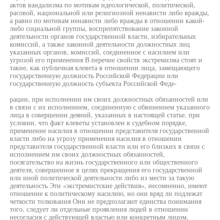
актов вандализма по мотивам идеологической, политической,
расовой, национальной или религиозной ненависти либо вражды,
а равно по мотивам ненависти либо вражды в отношении какой-
либо социальной группы, воспрепятствование законной
деятельности органов государственной власти, избирательных
комиссий, а также законной деятельности должностных лиц
указанных органов, комиссий, соединенное с насилием или
угрозой его применения В перечне свойств экстремизма стоят и
такие, как публичная клевета в отношении лица, замещающего
государственную должность Российской Федерации или
государственную должность субъекта Российской Феде-
рации, при исполнении им своих должностных обязанностей или
в связи с их исполнением, соединенную с обвинением указанного
лица в совершении деяний, указанных в настоящей статье, при
условии, что факт клеветы установлен в судебном порядке,
применение насилия в отношении представителя государственной
власти либо на угрозу применения насилия в отношении
представителя государственной власти или его близких в связи с
исполнением им своих должностных обязанностей,
посягательство на жизнь государственного или общественного
деятеля, совершенное в целях прекращения его государственной
или иной политической деятельности либо из мести за такую
деятельность Эти «экстремистские действия», несомненно, имеют
отношение к политическому насилию, но они вряд ли подлежат
четкости толкования Они не предполагают единства понимания
того, следует ли отдельные проявления людей в отношении
несогласия с действующей властью или конкретным лицом,