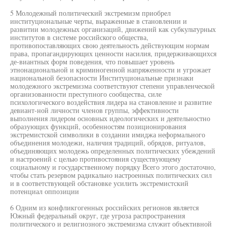
5 Молодежный политический экстремизм приобрел
институциональные черты, выраженные в становлении и
развитии молодежных организаций, движений как субкультурных
институтов в системе российского общества,
противопоставляющих свою деятельность действующим нормам
права, пропагандирующих ценности насилия, придерживающихся
де-виантных форм поведения, что повышает уровень
этнонациональной и криминогенной напряженности и угрожает
национальной безопасности Институциональные признаки
молодежного экстремизма соответствуют степени управленческой
организованности преступного сообщества, силе
психологического воздействия лидера на становление и развитие
девиант-ной личности членов группы, эффективности
выполнения лидером основных идеологических и деятельностно
образующих функций, особенностям позиционирования
экстремистской символики в создании имиджа неформального
объединения молодежи, наличия традиций, обрядов, ритуалов,
объединяющих молодежь определенных политических убеждений
и настроений с целью противостояния существующему
социальному и государственному порядку Всего этого достаточно,
чтобы стать резервом радикально настроенных политических сил
и в соответствующей обстановке усилить экстремистский
потенциал оппозиции
6 Одним из конфликгогенных российских регионов является
Южный федеральный округ, где угроза распространения
политического и религиозного экстремизма служит объективной