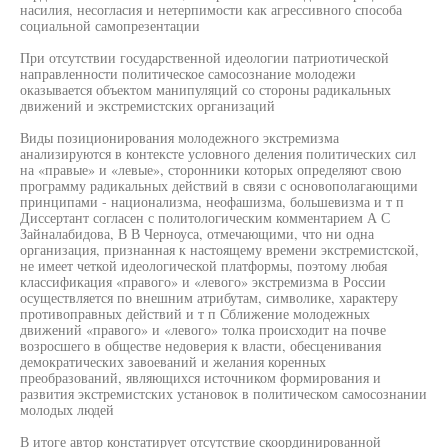
насилия, несогласия и нетерпимости как агрессивного способа
социальной самопрезентации
При отсутствии государственной идеологии патриотической
направленности политическое самосознание молодежи
оказывается объектом манипуляций со стороны радикальных
движений и экстремистских организаций
Виды позиционирования молодежного экстремизма
анализируются в контексте условного деления политических сил
на «правые» и «левые», сторонники которых определяют свою
программу радикальных действий в связи с основополагающими
принципами - национализма, неофашизма, большевизма и т п
Диссертант согласен с политологическим комментарием А С
Зайналабидова, В В Черноуса, отмечающими, что ни одна
организация, признанная к настоящему времени экстремистской,
не имеет четкой идеологической платформы, поэтому любая
классификация «правого» и «левого» экстремизма в России
осуществляется по внешним атрибутам, символике, характеру
противоправных действий и т п Сближение молодежных
движений «правого» и «левого» толка происходит на почве
возросшего в обществе недоверия к власти, обесценивания
демократических завоеваний и желания коренных
преобразований, являющихся источником формирования и
развития экстремистских установок в политическом самосознании
молодых людей
В итоге автор констатирует отсутствие скоординированной