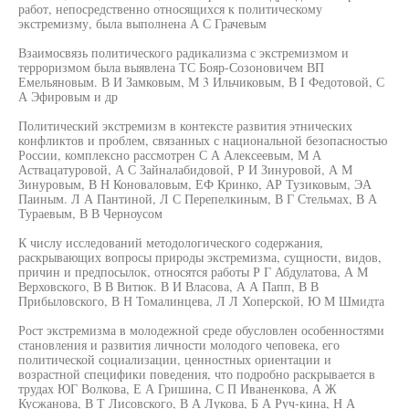
работ, непосредственно относящихся к политическому
экстремизму, была выполнена А С Грачевым
Взаимосвязь политического радикализма с экстремизмом и
терроризмом была выявлена ТС Бояр-Созоновичем ВП
Емельяновым. В И Замковым, М 3 Ильчиковым, В I Федотовой, С
А Эфировым и др
Политический экстремизм в контексте развития этнических
конфликтов и проблем, связанных с национальной безопасностью
России, комплексно рассмотрен С А Алексеевым, М А
Аствацатуровой, А С Зайналабидовой, Р И Зинуровой, А М
Зинуровым, В Н Коноваловым, ЕФ Кринко, АР Тузиковым, ЭА
Паиным. Л А Пантиной, Л С Перепелкиным, В Г Стельмах, В А
Тураевым, В В Черноусом
К числу исследований методологического содержания,
раскрывающих вопросы природы экстремизма, сущности, видов,
причин и предпосылок, относятся работы Р Г Абдулатова, А М
Верховского, В В Витюк. В И Власова, А А Папп, В В
Прибыловского, В Н Томалинцева, Л Л Хоперской, Ю М Шмидта
Рост экстремизма в молодежной среде обусловлен особенностями
становления и развития личности молодого чеповека, его
политической социализации, ценностных ориентации и
возрастной специфики поведения, что подробно раскрывается в
трудах ЮГ Волкова, Е А Гришина, С П Иваненкова, А Ж
Кусжанова, В Т Лисовского, В А Лукова, Б А Руч-кина, Н А