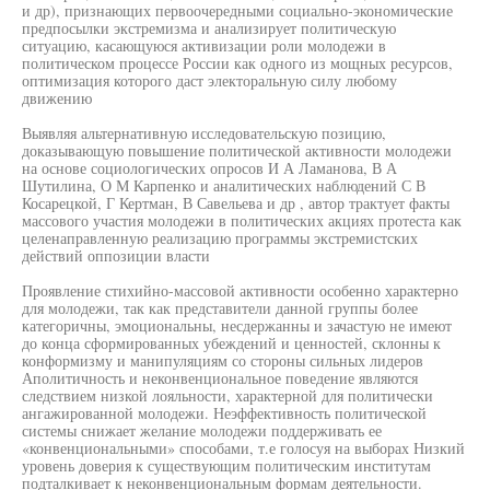
и др), признающих первоочередными социально-экономические
предпосылки экстремизма и анализирует политическую
ситуацию, касающуюся активизации роли молодежи в
политическом процессе России как одного из мощных ресурсов,
оптимизация которого даст электоральную силу любому
движению
Выявляя альтернативную исследовательскую позицию,
доказывающую повышение политической активности молодежи
на основе социологических опросов И А Ламанова, В А
Шутилина, О М Карпенко и аналитических наблюдений С В
Косарецкой, Г Кертман, В Савельева и др , автор трактует факты
массового участия молодежи в политических акциях протеста как
целенаправленную реализацию программы экстремистских
действий оппозиции власти
Проявление стихийно-массовой активности особенно характерно
для молодежи, так как представители данной группы более
категоричны, эмоциональны, несдержанны и зачастую не имеют
до конца сформированных убеждений и ценностей, склонны к
конформизму и манипуляциям со стороны сильных лидеров
Аполитичность и неконвенциональное поведение являются
следствием низкой лояльности, характерной для политически
ангажированной молодежи. Неэффективность политической
системы снижает желание молодежи поддерживать ее
«конвенциональными» способами, т.е голосуя на выборах Низкий
уровень доверия к существующим политическим институтам
подталкивает к неконвенциональным формам деятельности.