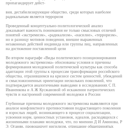
пропагандирует дейст-
вия, дестабилизирующие общество, среди которых наиболее
радикальным является терроризм
Проведенный концептуально-политологический анализ
доказывает важность понимания не только смысловых отличий
понятий «экстремизм», «радикализм», «насилие», «терроризм»,
но и разницу мотивов поведения, внешне выраженных
незаконных действий индивида или группы лиц, направленных
на достижение поставленной цели
Во втором параграфе «Виды политического позиционирования
молодежного экстремизма» обоснованы условия и причины
формирования молодежной политической культуры как способа
адаптации этой группы к процессам трансформации российского
общества, отразившимся на кризисе систем ценностей, убеждений
и смысложизненных ориентации нескольких поколений, что
подтверждается аналогичными выводами в исследованиях С П.
Иваненкова и А Ж Кусжановой об искажении патриотических
чувств и настроений современной молодежи в России
Глубинные причины молодежного экстремизма выявляются при
анализе конфликтного противостояния подрастающего поколения
и взрослых людей, возникающего в процессе социализации,
усвоения норм, ценностных установок, идеалов, расходящихся с
жизненными планами молодежи, что, по мнению Д И Аминова, Р
Э. Оганян, провоцирует нигилизм, отрицание общепринятых