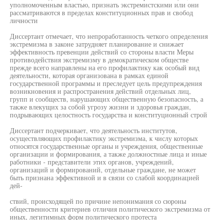
уполномоченным властью, признать экстремистскими или они
рассматриваются в пределах конституционных прав и свобод
личности
Диссертант отмечает, что непроработанность четкого определения
экстремизма в законе затрудняет планирование и снижает
эффективность превенции действий со стороны власти Меры
противодействия экстремизму в демократическом обществе
прежде всего направлены на его профилактику как особый вид
деятельности, которая организована в рамках единой
государственной программы и преследует цель предупреждения
возникновения и распространения действий отдельных лиц,
групп и сообществ, нарушающих общественную безопасность, а
также влекущих за собой угрозу жизни и здоровья граждан,
подрывающих целостность государства и конституционный строй
Диссертант подчеркивает, что деятельность институтов,
осуществляющих профилактику экстремизма, к числу которых
относятся государственные органы и учреждения, общественные
организации и формирования, а также должностные лица и иные
работники - представители этих органов, учреждений,
организаций и формирований, отдельные граждане, не может
быть признана эффективной и в связи со слабой координацией
дей-
ствий, происходящей по причине непонимания со сюроны
общественности критериев отличия политического экстремизма от
иных, легитимных форм политического протеста