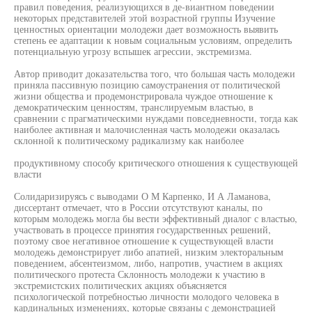
правил поведения, реализующихся в де-виантном поведении
некоторых представителей этой возрастной группы Изучение
ценностных ориентации молодежи дает возможность выявить
степень ее адаптации к новым социальным условиям, определить
потенциальную угрозу вспышек агрессии, экстремизма.
Автор приводит доказательства того, что большая часть молодежи
приняла пассивную позицию самоустранения от политической
жизни общества и продемонстрировала чуждое отношение к
демократическим ценностям, транслируемым властью, в
сравнении с прагматическими нуждами повседневности, тогда как
наиболее активная и малочисленная часть молодежи оказалась
склонной к политическому радикализму как наиболее
продуктивному способу критического отношения к существующей
власти
Солидаризируясь с выводами О М Карпенко, И А Ламанова,
диссертант отмечает, что в России отсутствуют каналы, по
которым молодежь могла бы вести эффективный диалог с властью,
участвовать в процессе принятия государственных решений,
поэтому свое негативное отношение к существующей власти
молодежь демонстрирует либо апатией, низким электоральным
поведением, абсентеизмом, либо, напротив, участием в акциях
политического протеста Склонность молодежи к участию в
экстремистских политических акциях объясняется
психологической потребностью личности молодого человека в
кардинальных изменениях, которые связаны с демонстрацией