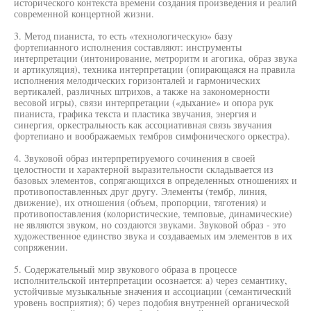
исторического контекста времени создания произведения и реалий
современной концертной жизни.
3. Метод пианиста, то есть «технологическую» базу
фортепианного исполнения составляют: инструменты
интерпретации (интонирование, метроритм и агогика, образ звука
и артикуляция), техника интерпретации (опирающаяся на правила
исполнения мелодических горизонталей и гармонических
вертикалей, различных штрихов, а также на закономерности
весовой игры), связи интерпретации («дыхание» и опора рук
пианиста, графика текста и пластика звучания, энергия и
синергия, оркестральность как ассоциативная связь звучания
фортепиано и воображаемых тембров симфонического оркестра).
4. Звуковой образ интерпретируемого сочинения в своей
целостности и характерной выразительности складывается из
базовых элементов, сопрягающихся в определенных отношениях и
противопоставленных друг другу. Элементы (тембр, линия,
движение), их отношения (объем, пропорции, тяготения) и
противопоставления (колористические, темповые, динамические)
не являются звуком, но создаются звуками. Звуковой образ - это
художественное единство звука и создаваемых им элементов в их
сопряжении.
5. Содержательный мир звукового образа в процессе
исполнительской интерпретации осознается: а) через семантику,
устойчивые музыкальные значения и ассоциации (семантический
уровень восприятия); б) через подобия внутренней органической