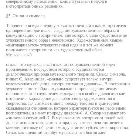
совершенному исполнению; концептуатьный подход в
интерпретационных решениях.
§3. Стили и символы
Творчество всегда оперирует художественным языком, преследуя
одновременно две цели - создание художественного образа и
коммуникацию с восприятием, вне которого само существование
художественного образа невозможно. Художественным языком
«выговаривается» художественная идея и в тот же момент
понимается восприятием как художественный образ.
Музыкальный
стиль - это музыкальный язык, логос художественной идеи
произведения, посредством которого осуществляется
диалогическая природа музыкального творения. Смысл символа,
пишет С. Аверинцев, «реально существует только внутри
человеческого общения, внутри ситуации диалога» . В построении
художественного образа музыкального произведения между
исполнителем и слушателем складывается особое диалогическое
отношение, характерное для любого вида художественного
творчества. Ю. Лотман пишет: «между текстом и аудиторией
складывается отношение, которое характеризуется не пассивным
восприятием, а имеет природу диалога»6. А. Сохор называет это
«знаковой ситуацией»7. В музыкальном восприятии подобный
диалог исполнителя, композитора, слушателя с текстом ведет к
межличностному общению между самими субъектами творчества.
Стиль как внешний атрибут музыкального бытия дает