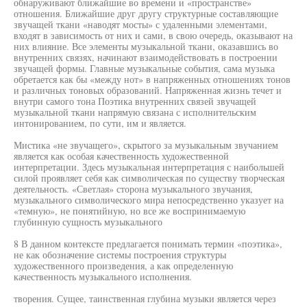
обнаруживают ближайшие во времени и «пространстве»
отношения. Ближайшие друг другу структурные составляющие
звучащей ткани «наводят мосты» с удаленными элементами,
входят в зависимость от них и сами, в свою очередь, оказывают на
них влияние. Все элементы музыкальной ткани, оказавшись во
внутренних связях, начинают взаимодействовать в построении
звучащей формы. Главные музыкальные события, сама музыка
обретается как бы «между нот» в напряженных отношениях тонов
и различных тоновых образований. Напряженная жизнь течет и
внутри самого тона Поэтика внутренних связей звучащей
музыкальной ткани напрямую связана с исполнительским
интонированием, по сути, им и является.
Мистика «не звучащего», скрытого за музыкальным звучанием
является как особая качественность художественной
интерпретации. Здесь музыкальная интерпретация с наибольшей
силой проявляет себя как символическая по существу творческая
деятельность. «Светлая» сторона музыкального звучания,
музыкального символического мира непосредственно указует на
«темную», не понятийную, но все же воспринимаемую
глубинную сущность музыкального
8 В данном контексте предлагается понимать термин «поэтика»,
не как обозначение системы построения структуры
художественного произведения, а как определенную
качественность музыкального исполнения.
творения. Сущее, таинственная глубина музыки является через