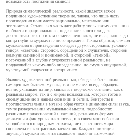
возможность постижения символа.
Природа символической реальности, какой является всякое
подлинное художественное творение, такова, что лишь часть
произведения понимается рационально, ментально или
эстетически. Оставшаяся часть дает работу творческому сознанию
в области иррационального, подсознательного или даже
досознательного, но и там остается непонятая, не исчерпанная до
конца глубина художественного предмета. Таким образом, символ
музыкального произведения обладает двумя сторонами, условно
говоря, «светлой» стороной, обращенной к слушателю, стороной
коммуникативной и понимаемой, и стороной «темной»,
погруженной в глубину художественной реальности, не
поддающейся какому-либо определению, но смутно ощущаемой,
чувствуемой творческим восприятием.
Являясь художественной реальностью, обладая собственным
самоценным бытием, музыка, тем не менее, всегда обращена
вовне, указывает на мир, связывает творческое сознание, как с
реальным миром, так и с миром возможным, который готов к
своему явлению в нашем сознании и бытии. Контрасты и
противопоставления в музыке образуются в динамике силы звука,
темпе развертывания музыкальной мысли, подробностях
различных прикосновений и касаний, различных формах
движения и фактурных плотностях, и в своем многообразии
уподобляются природным стихиям, где целостность мира
составлена из контрастных элементов. Каждая оппозиция
звучащей музыки является символом подобно-возможной