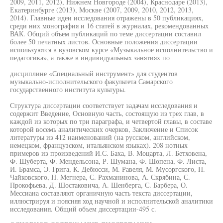
2009, 2011, 2012), Нижнем Новгороде (2004), Краснодаре (2013),
Екатеринбурге (2013), Москве (2007, 2009, 2010, 2012, 2013,
2014). Главные идеи исследования отражены в 50 публикациях,
среди них монография и 16 статей в журналах, рекомендованных
ВАК. Общий объем публикаций по теме диссертации составил
более 50 печатных листов. Основные положения диссертации
используются в вузовском курсе «Музыкальное исполнительство и
педагогика», а также в индивидуальных занятиях по
дисциплине «Специальный инструмент» для студентов
музыкально-исполнительского факультета Самарского
государственного института культуры.
Структура диссертации соответствует задачам исследования и
содержит Введение, Основную часть, состоящую из трех глав, в
каждой из которых по три параграфа, и четвертой главы, в составе
которой восемь аналитических очерков, Заключение и Список
литературы из 412 наименований (на русском, английском,
немецком, французском, итальянском языках). 208 нотных
примеров из произведений И.С. Баха, В. Моцарта, Л. Бетховена,
Ф. Шуберта, Ф. Мендельсона, Р. Шумана, Ф. Шопена, Ф. Листа,
И. Брамса, Э. Грига, К. Дебюсси, М. Равеля, М. Мусоргского, П.
Чайковского, Н. Мегнера, С. Рахманинова, А. Скрябина, С.
Прокофьева, Д. Шостаковича, А. Шенберга, С. Барбера, О.
Мессиана составляют органичную часть текста диссертации,
иллюстрируя и поясняя ход научной и исполнительской аналитики
исследования. Общий объем диссертации-495 с.