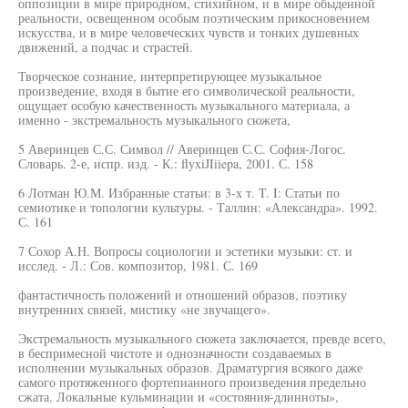
оппозиции в мире природном, стихийном, и в мире обыденной
реальности, освещенном особым поэтическим прикосновением
искусства, и в мире человеческих чувств и тонких душевных
движений, а подчас и страстей.
Творческое сознание, интерпретирующее музыкальное
произведение, входя в бытие его символической реальности,
ощущает особую качественность музыкального материала, а
именно - экстремальность музыкального сюжета,
5 Аверинцев С.С. Символ // Аверинцев С.С. София-Логос.
Словарь. 2-е, испр. изд. - К.: flyxiJIiiepa, 2001. С. 158
6 Лотман Ю.М. Избранные статьи: в 3-х т. T. I: Статьи по
семиотике и топологии культуры. - Таллин: «Александра». 1992.
С. 161
7 Сохор А.Н. Вопросы социологии и эстетики музыки: ст. и
исслед. - Л.: Сов. композитор, 1981. С. 169
фантастичность положений и отношений образов, поэтику
внутренних связей, мистику «не звучащего».
Экстремальность музыкального сюжета заключается, превде всего,
в беспримесной чистоте и однозначности создаваемых в
исполнении музыкальных образов. Драматургия всякого даже
самого протяженного фортепианного произведения предельно
сжата. Локальные кульминации и «состояния-длинноты»,