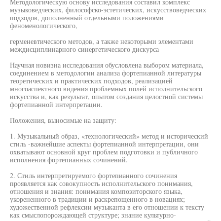
Методологическую основу исследования составил комплекс
музыковедческих, философско-эстетических, искусствоведческих
подходов, дополненный отдельными положениями
феноменологического,
герменевтического методов, а также некоторыми элементами
междисциплинарного синергетического дискурса
Научная новизна исследования обусловлена выбором материала,
соединением в методологии анализа фортепианной литературы
теоретических и практических подходов, реализацией
многоаспектного видения проблемных полей исполнительского
искусства и, как результат, опытом создания целостной системы
фортепианной интерпретации.
Положения, выносимые на защиту:
1. Музыкальный образ, «технологический» метод и исторический
стиль -важнейшие аспекты фортепианной интерпретации, они
охватывают основной круг проблем подготовки и публичного
исполнения фортепианных сочинений.
2. Стиль интерпретируемого фортепианного сочинения
проявляется как совокупность исполнительского понимания,
отношения и знания: понимания композиторского языка,
укорененного в традиции и раскрепощенного в новациях;
художественной рефлексии музыканта в его отношении к тексту
как смыслопорождающей структуре; знание культурно-