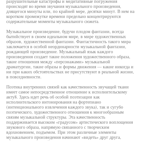
разрушительные катастрофы и медитативные погружения
происходят во время звучания музыкального произведения,
длящегося минуты или, по крайней мере, десятки минут. В нем на
коротком промежутке времени предельно концентрируются
содержательные моменты музыкального сюжета.
Музыкальное произведение, будучи плодом фантазии, всегда
бытийствует в своем идеальном мире, в мире художественных
образов, художественной фантазии. Фантастичность такого мира
заключается в особой неординарности музыкальной фантазии,
рождающей произведение. Музыкальный язык каждого
произведения создает такие положения художественного образа,
такие отношения между «персонажами» музыкальной
драматургии, такие образы и формы движения — какие никогда и
ни при каких обстоятельствах не присутствуют в реальной жизни,
в повседневности.
Поэтика внутренних связей как качественность звучащей ткани
имеет самое непосредственное отношение к исполнительскому
акту8. Здесь идет речь об особой поэтизации как
исполнительского интонирования на фортепиано
(интенционального извлечения каждого звука), так и сугубо
поэтического, художественного отношения к многообразным
связям музыкальной структуры. Эта качественность
поддерживается высоким «градусом» артистического воплощения
звукового образа, напрямую связанного с творческим
вдохновением, подъемом. При этом различные элементы
музыкального произведения начинают «видеть» друг друга,