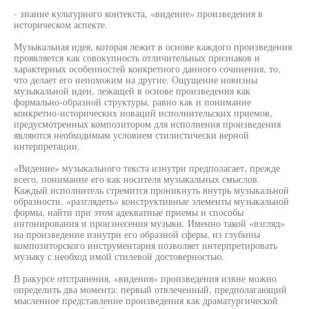
- знание культурного контекста, «видение» произведения в
историческом аспекте.
Музыкальная идея, которая лежит в основе каждого произведения
проявляется как совокупность отличительных признаков и
характерных особенностей конкретного данного сочинения, то,
что делает его непохожим на другие. Ощущение новизны
музыкальной идеи, лежащей в основе произведения как
формально-образной структуры, равно как и понимание
конкретно-исторических новаций исполнительских приемов,
предусмотренных композитором для исполнения произведения
являются необходимым условием стилистически верной
интерпретации.
«Видение» музыкального текста изнутри предполагает, прежде
всего, понимание его как носителя музыкальных смыслов.
Каждый исполнитель стремится проникнуть внутрь музыкальной
образности, «разглядеть» конструктивные элементы музыкальной
формы, найти при этом адекватные приемы и способы
интонирования и произнесения музыки. Именно такой «взгляд»
на произведение изнутри его образной сферы, из глубины
композиторского инструментария позволяет интерпретировать
музыку с необход имой стилевой достоверностью.
В ракурсе отстранения, «видения» произведения извне можно
определить два момента: первый отвлеченный, предполагающий
мысленное представление произведения как драматургической