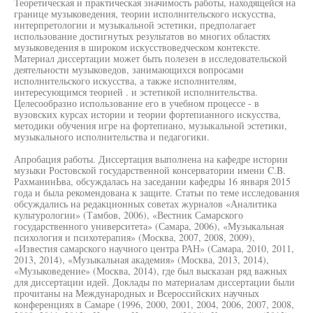
Теоретическая и практическая значимость работы, находящейся на
границе музыковедения, теории исполнительского искусства,
интерпретологии и музыкальной эстетики, предполагает
использование достигнутых результатов во многих областях
музыковедения в широком искусствоведческом контексте.
Материал диссертации может быть полезен в исследовательской
деятельности музыковедов, занимающихся вопросами
исполнительского искусства, а также исполнителям,
интересующимся теорией . и эстетикой исполнительства.
Целесообразно использование его в учебном процессе - в
вузовских курсах истории и теории фортепианного искусства,
методики обучения игре на фортепиано, музыкальной эстетики,
музыкального исполнительства и педагогики.
Апробация работы. Диссертация выполнена на кафедре истории
музыки Ростовской государственной консерватории имени C.B.
РахманинЬва, обсуждалась на заседании кафедры 16 января 2015
года и была рекомендована к защите. Статьи по теме исследования
обсуждались на редакционных советах журналов «Аналитика
культурологии» (Тамбов, 2006), «Вестник Самарского
государственного университета» (Самара, 2006), «Музыкальная
психология и психотерапия» (Москва, 2007, 2008, 2009),
«Известия самарского научного центра РАН» (Самара, 2010, 2011,
2013, 2014), «Музыкальная академия» (Москва, 2013, 2014),
«Музыковедение» (Москва, 2014), где был высказан ряд важных
для диссертации идей. Доклады по материалам диссертации были
прочитаны на Международных и Всероссийских научных
конференциях в Самаре (1996, 2000, 2001, 2004, 2006, 2007, 2008,