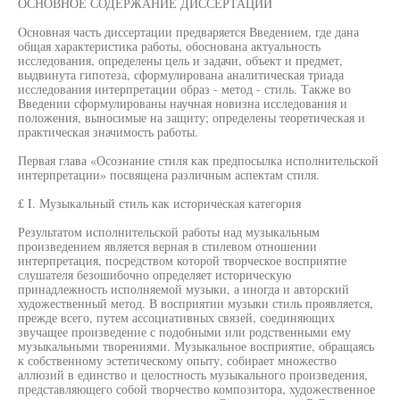
ОСНОВНОЕ СОДЕРЖАНИЕ ДИССЕРТАЦИИ
Основная часть диссертации предваряется Введением, где дана
общая характеристика работы, обоснована актуальность
исследования, определены цель и задачи, объект и предмет,
выдвинута гипотеза, сформулирована аналитическая триада
исследования интерпретации образ - метод - стиль. Также во
Введении сформулированы научная новизна исследования и
положения, выносимые на защиту; определены теоретическая и
практическая значимость работы.
Первая глава «Осознание стиля как предпосылка исполнительской
интерпретации» посвящена различным аспектам стиля.
£ I. Музыкальный стиль как историческая категория
Результатом исполнительской работы над музыкальным
произведением является верная в стилевом отношении
интерпретация, посредством которой творческое восприятие
слушателя безошибочно определяет историческую
принадлежность исполняемой музыки, а иногда и авторский
художественный метод. В восприятии музыки стиль проявляется,
прежде всего, путем ассоциативных связей, соединяющих
звучащее произведение с подобными или родственными ему
музыкальными творениями. Музыкальное восприятие, обращаясь
к собственному эстетическому опыту, собирает множество
аллюзий в единство и целостность музыкального произведения,
представляющего собой творчество композитора, художественное