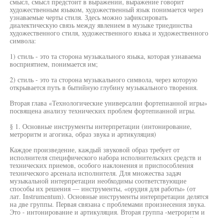
смысл, смысл предстоит в выражении, выражение говорит
художественным языком, художественный язык понимается через
узнаваемые черты стиля. Здесь можно зафиксировать
диалектическую связь между явлением в музыке триединства
художественного стиля, художественного языка и художественного
символа:
1) стиль - это та сторона музыкального языка, которая узнаваема
восприятием, понимается им;
2) стиль - это та сторона музыкального символа, через которую
открывается путь в бытийную глубину музыкального творения.
Вторая глава «Технологические универсалии фортепианной игры»
посвящена анализу технических проблем фортепианной игры.
§ 1. Основные инструменты интерпретации (интонирование,
метроритм и агогика, образ звука и артикуляция)
Каждое произведение, каждый звуковой образ требует от
исполнителя специфического набора исполнительских средств и
технических приемов, особого наклонения и приспособления
технического арсенала исполнителя. Для множества задач
музыкальной интерпретации необходимы соответствующие
способы их решения — инструменты, «орудия для работы» (от
лат. Instrumentum). Основные инструменты интерпретации делятся
на две группы. Первая связана с проблемами произнесения звука.
Это - интонирование и артикуляция. Вторая группа -метроритм и