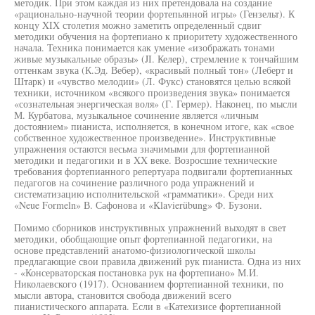
методик. При этом каждая из них претендовала на создание
«рационально-научной теории фортепьянной игры» (Гензельт). К
концу XIX столетия можно заметить определенный сдвиг
методики обучения на фортепиано к приоритету художественного
начала. Техника понимается как умение «изображать тонами
живые музыкальные образы» (JI. Келер), стремление к тончайшим
оттенкам звука (К.Эд. Вебер), «красивый полный тон» (Леберт и
Штарк) и «чувство мелодии» (Л. Фукс) становятся целью всякой
техники, источником «всякого произведения звука» понимается
«сознательная энергическая воля» (Г. Гермер). Наконец, по мысли
М. Курбатова, музыкальное сочинение является «личным
достоянием» пианиста, исполняется, в конечном итоге, как «свое
собственное художественное произведение». Инструктивные
упражнения остаются весьма значимыми для фортепианной
методики и педагогики и в XX веке. Возросшие технические
требования фортепианного репертуара подвигали фортепианных
педагогов на сочинение различного рода упражнений и
систематизацию исполнительской «грамматики». Среди них
«Neue Formeln» В. Сафонова и «Klavierübung» Ф. Бузони.
Помимо сборников инструктивных упражнений выходят в свет
методики, обобщающие опыт фортепианной педагогики, на
основе представлений анатомо-физиологической школы
предлагающие свои правила движений рук пианиста. Одна из них
- «Консерваторская постановка рук на фортепиано» М.И.
Николаевского (1917). Основанием фортепианной техники, по
мысли автора, становится свобода движений всего
пианистического аппарата. Если в «Катехизисе фортепианной