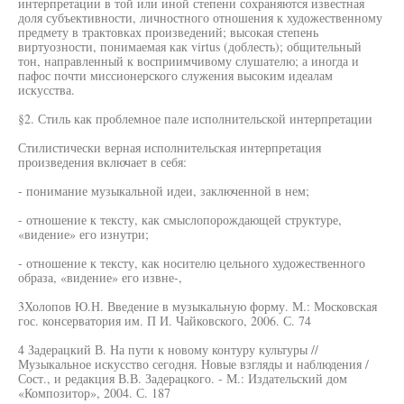
интерпретации в той или иной степени сохраняются известная
доля субъективности, личностного отношения к художественному
предмету в трактовках произведений; высокая степень
виртуозности, понимаемая как virtus (доблесть); общительный
тон, направленный к восприимчивому слушателю; а иногда и
пафос почти миссионерского служения высоким идеалам
искусства.
§2. Стиль как проблемное пале исполнительской интерпретации
Стилистически верная исполнительская интерпретация
произведения включает в себя:
- понимание музыкальной идеи, заключенной в нем;
- отношение к тексту, как смыслопорождающей структуре,
«видение» его изнутри;
- отношение к тексту, как носителю цельного художественного
образа, «видение» его извне-,
3Холопов Ю.Н. Введение в музыкальную форму. М.: Московская
гос. консерватория им. П И. Чайковского, 2006. С. 74
4 Задерацкий В. На пути к новому контуру культуры //
Музыкальное искусство сегодня. Новые взгляды и наблюдения /
Сост., и редакция В.В. Задерацкого. - М.: Издательский дом
«Композитор», 2004. С. 187