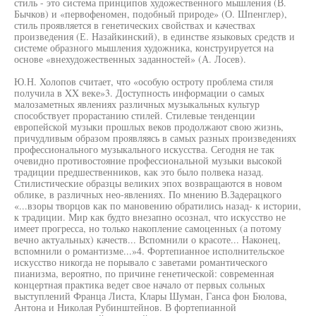
стиль - это система принципов художественного мышления (В.
Бычков) и «первофеномен, подобный природе» (О. Шпенглер),
стиль проявляется в генетических свойствах и качествах
произведения (Е. Назайкинский), в единстве языковых средств и
системе образного мышления художника, конструируется на
основе «внехудожественных заданностей» (А. Лосев).
Ю.Н. Холопов считает, что «особую остроту проблема стиля
получила в XX веке»3. Доступность информации о самых
малозаметных явлениях различных музыкальных культур
способствует прорастанию стилей. Стилевые тенденции
европейской музыки прошлых веков продолжают свою жизнь,
причудливым образом проявляясь в самых разных произведениях
профессионального музыкального искусства. Сегодня не так
очевидно противостояние профессиональной музыки высокой
традиции предшественников, как это было полвека назад.
Стилистические образцы великих эпох возвращаются в новом
облике, в различных нео-явлениях. По мнению В.Задерацкого
«...взоры творцов как по мановению обратились назад- к истории,
к традиции. Мир как будто внезапно осознал, что искусство не
имеет прогресса, но только накопление самоценных (а потому
вечно актуальных) качеств... Вспомнили о красоте... Наконец,
вспомнили о романтизме...»4. Фортепианное исполнительское
искусство никогда не порывало с заветами романтического
пианизма, вероятно, по причине генетической: современная
концертная практика ведет свое начало от первых сольных
выступлений Франца Листа, Клары Шуман, Ганса фон Бюлова,
Антона и Николая Рубинштейнов. В фортепианной