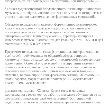
авторского стиля произведения в фортепианной интерпретации;
5) показ художественной плодотворности взаимопроникновения
музыкального образа, «технологического» метода и исторического
стиля в исполнительском анализе фортепианных сочинений.
Объектом исследования является фортепианное академическое
классическое исполнительское искусство, сложившееся за
последние двести лет и включающее в себя современную
филармоническую концертную жизнь, характеризующуюся
интересом к музыке, написанной для клавира в XVII, XVIII и для
фортепиано в XIX и XX веках.
Предметом исследования стала фортепианная интерпретация во
всей своей проблематике: от образной сферы, вопросов
«технологического» характера до стилистической достоверности
исполнения. Основой музыкальной интерпретации является
исполнительский анализ; для раскрытия его функциональных
особенностей привлечен обширный музыкальный (нотный)
материал, включающий в себя фрагменты клавирных сочинений
эпохи барокко, фортепианных произведений музыкального
классицизма, музыкального
романтизма, музыки XX века. Кроме того, в материал
исследования введен корпус работ по методике обучения игре на
фортепиано представителей отечественной фортепианной
педагогики, а также зарубежная литература по теории пианизма.