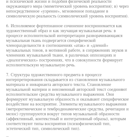
и психической жизни и подобия физической реальности
окружающего мира (миметический уровень восприятия); в) через
непосредственное «узрение», мгновенное попадание в
символическую реальность (символический уровень восприятия).
6. Исполняемое фортепианное сочинение воспринимается как
художественный образ и как звучащая музыкальная речь: в
процессе исполнительской интерпретации разворачивающаяся
музыкальная ткань подвергается специфической
членораздельности в соотношениях «атак» и «длений»
музыкальных тонов, в мотивной работе, в сопряжениях звуков и
членениях музыкальной ткани, в различных оппозициях и
«диалогических» построениях, что в совокупности формирует
исполнительскую музыкальную речь.
7. Структура художественного предмета в процессе
интерпретирования складывается из становления музыкального
материала и инварианта авторского текста. Становление
музыкальной материи и неизменный авторский текст соединяют
исполнительские средства музыкального выражения. Они
формируют музыкальную образность и оказывают специфическое
воздействие на восприятие. Элементы музыкального выражения
(метроритмические и тембродинамические средства, речитации и
мелос) группируются вокруг типов музыкальной образности
(аффективный, контекстный и интегративный образы), которым
соответствуют типы восприятия (психофизический тип,
эстетический тип, символический тип).