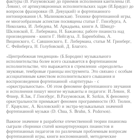
фактуры (В. Разумовская) до приемов исполнения кантилены (И.
Левин), от артикуляционных исполнительских задач (И.Браудо) до
вопросов фразировки (В. Девуцкий) и фортепианного
интонирования (А. Малинковская). Технике фортепианной игры,
ее многообразным аспектам посвящены статьи Г. Гинзбурга, А.
Николаева, И. Лебедева, М. Аркадьева, книги А. Шмидт-
Шкловской, Е. Либермана, Н. Бажанова; работе пианиста над
произведением - книги Г. Нейгауза, Л. Баренбойма, А.
Вицинского, С. Савшинского, Е. Либермана, статьи М. Гринберг,
С. Фейнберга, Н. Голубовской, Д. Благого.
«Центробежная тенденция» (Б.Бородин) музыкального
исполнительства более всего сказывается в фортепианном
исполнительстве, что выражается в стремлении «преодолеть»
звуковые, тембровые границы инструмента. Это связано с особым
ассоциативным качеством исполнительского слышания и
воспроизведения фортепианной «партитуры» - с
«оркестральностью». Об этом феномене фортепианного звучания
и исполнения пишут многие музыканты и педагоги: И.Левин, Я.
Флиер, Я.Зак, Г.Гинзбург, В.Разумовская, R. Serkin, К феномену
оркестральности примыкает феномен программности (Ю. Тюлин,
Г. Крауклис, А. Козловский) и экстра-музыкальных значений
фортепианной музыки (D. Chua, S. Bruhn, S. Pederson).
Важное значение в разработке отечественной теории пианизма
сыграли сборники статей концертирующих пианистов и
фортепианных педагогов по различным проблемным вопросам
фортепианной игры, книги воспоминаний, методические