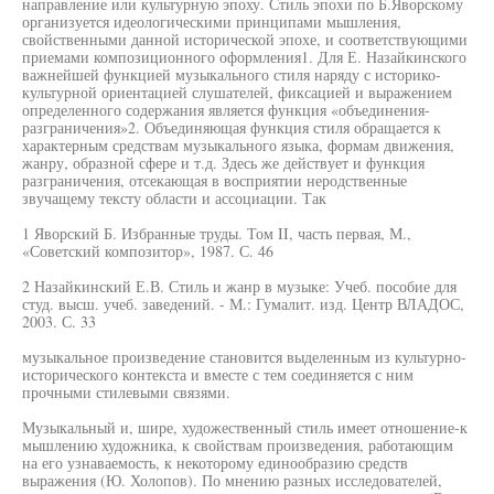
направление или культурную эпоху. Стиль эпохи по Б.Яворскому
организуется идеологическими принципами мышления,
свойственными данной исторической эпохе, и соответствующими
приемами композиционного оформления1. Для Е. Назайкинского
важнейшей функцией музыкального стиля наряду с историко-
культурной ориентацией слушателей, фиксацией и выражением
определенного содержания является функция «объединения-
разграничения»2. Объединяющая функция стиля обращается к
характерным средствам музыкального языка, формам движения,
жанру, образной сфере и т.д. Здесь же действует и функция
разграничения, отсекающая в восприятии неродственные
звучащему тексту области и ассоциации. Так
1 Яворский Б. Избранные труды. Том II, часть первая, М.,
«Советский композитор», 1987. С. 46
2 Назайкинский Е.В. Стиль и жанр в музыке: Учеб. пособие для
студ. высш. учеб. заведений. - М.: Гумалит. изд. Центр ВЛАДОС,
2003. С. 33
музыкальное произведение становится выделенным из культурно-
исторического контекста и вместе с тем соединяется с ним
прочными стилевыми связями.
Музыкальный и, шире, художественный стиль имеет отношение-к
мышлению художника, к свойствам произведения, работающим
на его узнаваемость, к некоторому единообразию средств
выражения (Ю. Холопов). По мнению разных исследователей,