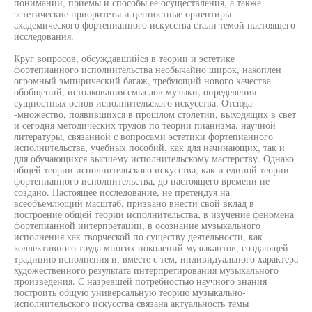
понимании, приемы и способы ее осуществления, а также
эстетические приоритеты и ценностные ориентиры
академического фортепианного искусства стали темой настоящего
исследования.
Круг вопросов, обсуждавшийся в теории и эстетике
фортепианного исполнительства необычайно широк, накоплен
огромный эмпирический багаж, требующий нового качества
обобщений, истолкования смыслов музыки, определения
сущностных основ исполнительского искусства. Отсюда
-множество, появившихся в прошлом столетии, выходящих в свет
и сегодня методических трудов по теории пианизма, научной
литературы, связанной с вопросами эстетики фортепианного
исполнительства, учебных пособий, как для начинающих, так и
для обучающихся высшему исполнительскому мастерству. Однако
общей теории исполнительского искусства, как и единой теории
фортепианного исполнительства, до настоящего времени не
создано. Настоящее исследование, не претендуя на
всеобъемлющий масштаб, призвано внести свой вклад в
построение общей теории исполнительства, в изучение феномена
фортепианной интерпретации, в осознание музыкального
исполнения как творческой по существу деятельности, как
коллективного труда многих поколений музыкантов, создающей
традицию исполнения и, вместе с тем, индивидуального характера
художественного результата интерпретирования музыкального
произведения. С назревшей потребностью научного знания
построить общую универсальную теорию музыкально-
исполнительского искусства связана актуальность темы