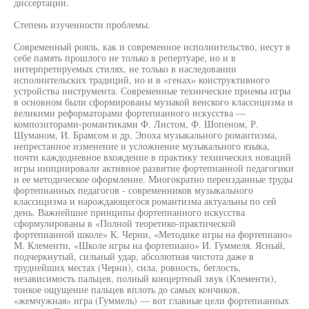
диссертации.
Степень изученности проблемы.
Современный рояль, как и современное исполнительство, несут в
себе память прошлого не только в репертуаре, но и в
интерпретируемых стилях, не только в наследовании
исполнительских традиций, но и в «генах» конструктивного
устройства инструмента. Современные технические приемы игры
в основном были сформированы музыкой венского классицизма и
великими реформаторами фортепианного искусства —
композиторами-романтиками Ф. Листом, Ф. Шопеном, Р.
Шуманом, И. Брамсом и др. Эпоха музыкального романтизма,
непрестанное изменение и усложнение музыкального языка,
почти каждодневное вхождение в практику технических новаций
игры инициировали активное развитие фортепианной педагогики
и ее методическое оформление. Многократно переизданные труды
фортепианных педагогов - современников музыкального
классицизма и нарождающегося романтизма актуальны по сей
день. Важнейшие принципы фортепианного искусства
сформулированы в «Полной теоретико-практической
фортепианной школе» К. Черни, «Методике игры на фортепиано»
М. Клементи, «Школе игры на фортепиано» И. Гуммеля. Ясный,
подчеркнутый, сильный удар, абсолютная чистота даже в
труднейших местах (Черни), сила, ровность, беглость,
независимость пальцев, полный концертный звук (Клементи),
тонкое ощущение пальцев вплоть до самых кончиков,
«жемчужная» игра (Гуммель) — вот главные цели фортепианных