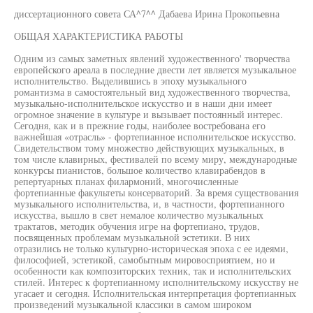
диссертационного совета СА^7^^ Дабаева Ирина Прокопьевна
ОБЩАЯ ХАРАКТЕРИСТИКА РАБОТЫ
Одним из самых заметных явлений художественного' творчества
европейского ареала в последние двести лет является музыкальное
исполнительство. Выделившись в эпоху музыкального
романтизма в самостоятельный вид художественного творчества,
музыкально-исполнительское искусство и в наши дни имеет
огромное значение в культуре и вызывает постоянный интерес.
Сегодня, как и в прежние годы, наиболее востребована его
важнейшая «отрасль» - фортепианное исполнительское искусство.
Свидетельством тому множество действующих музыкальных, в
том числе клавирных, фестивалей по всему миру, международные
конкурсы пианистов, большое количество клавирабендов в
репертуарных планах филармоний, многочисленные
фортепианные факультеты консерваторий. За время существования
музыкального исполнительства, и, в частности, фортепианного
искусства, вышло в свет немалое количество музыкальных
трактатов, методик обучения игре на фортепиано, трудов,
посвященных проблемам музыкальной эстетики. В них
отразились не только культурно-историческая эпоха с ее идеями,
философией, эстетикой, самобытным мировосприятием, но и
особенности как композиторских техник, так и исполнительских
стилей. Интерес к фортепианному исполнительскому искусству не
угасает и сегодня. Исполнительская интерпретация фортепианных
произведений музыкальной классики в самом широком