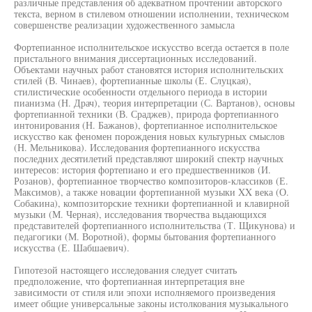
различные представления об адекватном прочтении авторского
текста, верном в стилевом отношении исполнении, техническом
совершенстве реализации художественного замысла
Фортепианное исполнительское искусство всегда остается в поле
пристального внимания диссертационных исследований.
Объектами научных работ становятся история исполнительских
стилей (В. Чинаев), фортепианные школы (Е. Слуцкая),
стилистические особенности отдельного периода в истории
пианизма (Н. Драч), теория интерпретации (С. Вартанов), основы
фортепианной техники (В. Сраджев), природа фортепианного
интонирования (Н. Бажанов), фортепианное исполнительское
искусство как феномен порождения новых культурных смыслов
(Н. Мельникова). Исследования фортепианного искусства
последних десятилетий представляют широкий спектр научных
интересов: история фортепиано и его предшественников (И.
Розанов), фортепианное творчество композиторов-классиков (Е.
Максимов), а также новации фортепианной музыки XX века (О.
Собакина), композиторские техники фортепианной и клавирной
музыки (М. Черная), исследования творчества выдающихся
представителей фортепианного исполнительства (Т. Щикунова) и
педагогики (М. Воротной), формы бытования фортепианного
искусства (Е. Шабшаевич).
Гипотезой настоящего исследования следует считать
предположение, что фортепианная интерпретация вне
зависимости от стиля или эпохи исполняемого произведения
имеет общие универсальные законы истолкования музыкального