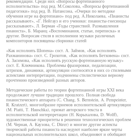
рекомендации. Среди них «Вопросы фортепианного
исполнительства» под ред. М.Соколова, «Вопросы фортепианной
педагогики» под ред. В. Натансона, «Очерки по методике
обучения игре на фортепиано» под ред. А.Николаева, «Пианисты
рассказывают», «Г. Нейгауз и его ученики: пианисты-гнесинцы
рассказывают», Л. Берман «Годы странствий. Размышления
пианиста», Б. Маранц «Воспоминания, статьи, переписка» и
другие. Вопросам стиля в исполнении музыки различных
композиторов посвящены сборники статей
«Как исполнять Шопена» сост. А. Займов, «Как исполнять
Рахманинова» сост. С. Грохотов, «Как исполнять Бетховена» сост.
А. Засимова, «Как исполнять русскую фортепианную музыку»
сост. Е. Ключникова. Проблемы фразировки, педализации,
штрихов, динамики, артикуляции соотносятся в них со стилевыми
аспектами интерпретации, подчинены стилистически верному
прочтению произведений разных авторов.
Методические работы по теории фортепианной игры XXI века
продолжают лучшие традиции прошлого. Полная свобода
пианистического аппарата (С. Chang, S. Bernstein, A. Pempeinter,
R. Kratzert), многообразие приемов исполнительской артикуляции
(М. Piatti, Т. Hauschka), примат авторского текста в
исполнительской интерпретации (Н. Корыхалова, D. Wolff),
художественные приоритеты в решении технологических проблем
(М. Черная, А. Каузова, С. Dürer) и многие другие аспекты
творческой работы пианиста наследуют наиболее яркие черты
национальных исполнительских школ, объединяют и обобщают