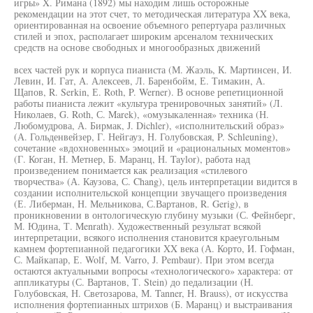
игры» X. Римана (1892) мы находим лишь осторожные
рекомендации на этот счет, то методическая литература XX века,
ориентированная на освоение объемного репертуара различных
стилей и эпох, располагает широким арсеналом технических
средств на основе свободных и многообразных движений
всех частей рук и корпуса пианиста (М. Жаэль, К. Мартинсен, И.
Левин, И. Гат, А. Алексеев, Л. Баренбойм, Е. Тимакин, А.
Щапов, R. Serkin, Е. Roth, P. Werner). В основе репетиционной
работы пианиста лежит «культура тренировочных занятий» (Л.
Николаев, G. Roth, С. Marek), «омузыкаленная» техника (Н.
Любомудрова, А. Бирмак, J. Dichler), «исполнительский образ»
(А. Гольденвейзер, Г. Нейгауз, Н. Голубовская, P. Schleuning),
сочетание «вдохновенных» эмоций и «рациональных моментов»
(Г. Коган, Н. Метнер, Б. Маранц, Н. Taylor), работа над
произведением понимается как реализация «стилевого
творчества» (А. Каузова, С. Chang), цель интерпретации видится в
создании исполнительской концепции звучащего произведения
(Е. Либерман, Н. Мельникова, С.Вартанов, R. Gerig), в
проникновении в онтологическую глубину музыки (С. Фейнберг,
М. Юдина, Т. Menrath). Художественный результат всякой
интерпретации, всякого исполнения становится краеугольным
камнем фортепианной педагогики XX века (А. Корто, И. Гофман,
С. Майкапар, Е. Wolf, М. Varro, J. Pembaur). При этом всегда
остаются актуальными вопросы «технологического» характера: от
аппликатуры (С. Вартанов, Т. Stein) до педализации (Н.
Голубовская, Н. Светозарова, М. Tanner, Н. Brauss), от искусства
исполнения фортепианных штрихов (Б. Маранц) и выстраивания