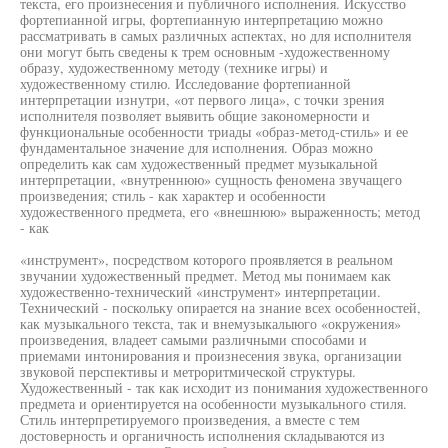
текста, его произнесения и публичного исполнения. Искусство
фортепианной игры, фортепианную интерпретацию можно
рассматривать в самых различных аспектах, но для исполнителя
они могут быть сведены к трем основным -художественному
образу, художественному методу (технике игры) и
художественному стилю. Исследование фортепианной
интерпретации изнутри, «от первого лица», с точки зрения
исполнителя позволяет выявить общие закономерности и
функциональные особенности триады «образ-метод-стиль» и ее
фундаментальное значение для исполнения. Образ можно
определить как сам художественный предмет музыкальной
интерпретации, «внутреннюю» сущность феномена звучащего
произведения; стиль - как характер и особенности
художественного предмета, его «внешнюю» выраженность; метод
- как
«инструмент», посредством которого проявляется в реальном
звучании художественный предмет. Метод мы понимаем как
художественно-технический «инструмент» интерпретации.
Технический - поскольку опирается на знание всех особенностей,
как музыкального текста, так и внемузыкалыюго «окружения»
произведения, владеет самыми различными способами и
приемами интонирования и произнесения звука, организации
звуковой перспективы и метроритмической структуры.
Художественный - так как исходит из понимания художественного
предмета и ориентируется на особенности музыкального стиля.
Стиль интерпретируемого произведения, а вместе с тем
достоверность и органичность исполнения складываются из