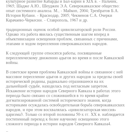
культурное развитие Кабарды и Бал-карии в XIX в. - Нальчик,
1965; Шадже А.Ю., Шеуджен Э.А. Северокавказское общество:
опыт системного анализа. М., - Майкоп, 2004; Трехбратов Б.А.
История Кубани. - Краснодар, 2005; Чекменов С.А. Очерки
Карачаево-Черкесии. - Ставрополь, 1967 и др.
традиционных оценок особой цивилизаторской роли России.
Однако эта работа явилась существенным шагом вперед в
объективизации освещения проблем, связанных с причинами,
этапами и ходом переселения северокавказских народов.
К следующей группе относятся работы, посвященные
переселенческому движению адыгов во время и после Кавказской
войны.
В советское время проблема Кавказской войны и связанное с ней
массовое переселение адыгов и других народов за пределы своей
исторической родины, радикально отразившееся на их
дальнейшей судьбе, находилась под негласным запретом.
Искажение истории народов Северного Кавказа в работах этого
периода было связано со сложившейся в то время крайне
догматизированной системой исторического знания, когда
историками осуждалась освободительная борьба северокавказских
народов, и при этом восхвалялась «цивилизаторская миссия»
царизма3. Только со второй половины 50-х гг. XX в. наблюдается
постепенный переход к более научному освещению этого
сложного периода в истории народов Северного Кавказа4.