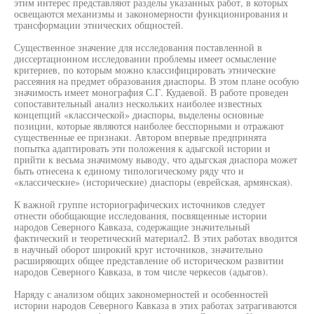
этим интерес представляют разделы указанных работ, в которых
освещаются механизмы и закономерности функционирования и
трансформации этнических общностей.
Существенное значение для исследования поставленной в
диссертационном исследовании проблемы имеет осмысление
критериев, по которым можно классифицировать этнические
рассеяния на предмет образования диаспоры. В этом плане особую
значимость имеет монография С.Г. Кудаевой. В работе проведен
сопоставительный анализ нескольких наиболее известных
концепций «классической» диаспоры, выделены основные
позиции, которые являются наиболее бесспорными и отражают
существенные ее признаки. Автором впервые предпринята
попытка адаптировать эти положения к адыгской истории и
прийти к весьма значимому выводу, что адыгская диаспора может
быть отнесена к единому типологическому ряду что и
«классические» (исторические) диаспоры (еврейская, армянская).
К важной группе историографических источников следует
отнести обобщающие исследования, посвященные истории
народов Северного Кавказа, содержащие значительный
фактический и теоретический материал2. В этих работах вводится
в научный оборот широкий круг источников, значительно
расширяющих общее представление об историческом развитии
народов Северного Кавказа, в том числе черкесов (адыгов).
Наряду с анализом общих закономерностей и особенностей
истории народов Северного Кавказа в этих работах затрагиваются