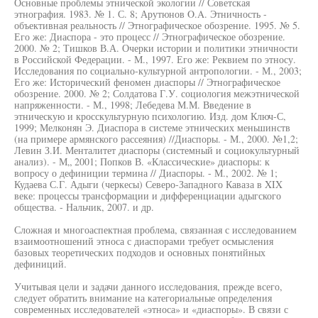
Основные проблемы этнической экологии // Советская
этнография. 1983. № 1. С. 8; Арутюнов O.A. Этничность -
объективная реальность // Этнографическое обозрение. 1995. № 5.
Его же: Диаспора - это процесс // Этнографическое обозрение.
2000. № 2; Тишков В.А. Очерки истории и политики этничности
в Российской Федерации. - М., 1997. Его же: Реквием по этносу.
Исследования по социально-культурной антропологии. - М., 2003;
Его же: Исторический феномен диаспоры // Этнографическое
обозрение. 2000. № 2; Солдатова Г.У. социология межэтнической
напряженности. - М., 1998; Лебедева М.М. Введение в
этническую и кросскультурную психологию. Изд. дом Ключ-С,
1999; Мелконян Э. Диаспора в системе этнических меньшинств
(на примере армянского рассеяния) //Диаспоры. - М., 2000. №1,2;
Левин З.И. Менталитет диаспоры (системный и социокультурный
анализ). - М„ 2001; Попков В. «Классические» диаспоры: к
вопросу о дефиниции термина // Диаспоры. - М., 2002. № 1;
Кудаева С.Г. Адыги (черкесы) Северо-Западного Каваза в XIX
веке: процессы трансформации и дифференциации адыгского
общества. - Нальчик, 2007. и др.
Сложная и многоаспектная проблема, связанная с исследованием
взаимоотношений этноса с диаспорами требует осмысления
базовых теоретических подходов и основных понятийных
дефиниций.
Учитывая цели и задачи данного исследования, прежде всего,
следует обратить внимание на категориальные определения
современных исследователей «этноса» и «диаспоры». В связи с