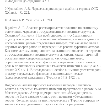
и Иордании до середины XX в.
9 Кушхабиев A.B. Черкесская диаспора в арабских странах (XIX-
XX вв.). - С. 222.
10 Алиев Б.Р. Указ. соч. - С. 281.
В работе А. Г. Авакяна рассматривается политика по активному
вовлечению черкесов в государственные и военные структуры
Османской империи. При всей спорности и субъективности
подходов и оценок к описываемым событиям, в аспекте данного
исследования, работа представляет интерес, так как автор ввел в
научный оборот ранее не переведенные работы турецких авторов.
Как отмечает сам автор «политика активного вовлечения черкесов
в государственные и военные структуры страны стала причиной
роста влияния северокавказцев и, как следствие этого,
образование «черкесского фактора», сыгравшего значительную
роль в политических событиях Османской империи в конце XIX -
начале XX в.»11. В исследовании особое внимание уделяется роли
и месту «черкесского фактора» в националистическом
(кемалистском) движении в Турции в 1918-1923 гг.
Подробный анализ процесса выселения народов Северного
Кавказа в пределы Османской империи представлен в работе A.M.
Магомеддадаева. Автор подчеркивает, что «Мухаджирство»
горцев не было связано лишь с религиозными убеждениями
горцев: большая часть из них переселялась в Турцию вопреки их
желанию - под давлением царских войск: в результате