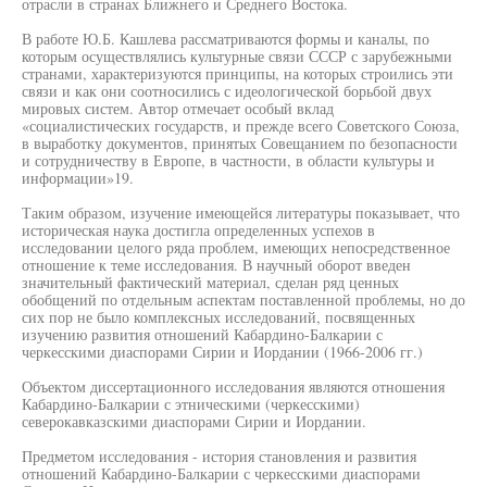
отрасли в странах Ближнего и Среднего Востока.
В работе Ю.Б. Кашлева рассматриваются формы и каналы, по
которым осуществлялись культурные связи СССР с зарубежными
странами, характеризуются принципы, на которых строились эти
связи и как они соотносились с идеологической борьбой двух
мировых систем. Автор отмечает особый вклад
«социалистических государств, и прежде всего Советского Союза,
в выработку документов, принятых Совещанием по безопасности
и сотрудничеству в Европе, в частности, в области культуры и
информации»19.
Таким образом, изучение имеющейся литературы показывает, что
историческая наука достигла определенных успехов в
исследовании целого ряда проблем, имеющих непосредственное
отношение к теме исследования. В научный оборот введен
значительный фактический материал, сделан ряд ценных
обобщений по отдельным аспектам поставленной проблемы, но до
сих пор не было комплексных исследований, посвященных
изучению развития отношений Кабардино-Балкарии с
черкесскими диаспорами Сирии и Иордании (1966-2006 гг.)
Объектом диссертационного исследования являются отношения
Кабардино-Балкарии с этническими (черкесскими)
северокавказскими диаспорами Сирии и Иордании.
Предметом исследования - история становления и развития
отношений Кабардино-Балкарии с черкесскими диаспорами