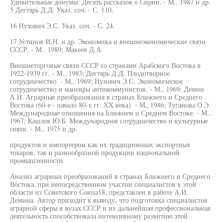
Удивительные донумы: Десять рассказов о Сирии. - М., 1987 и др.
5 Дегтярь Д.Д. Указ. соч. - С. 110.
16 Нухович Э.С. Указ. соч. - С. 24.
17 Устинов И.Н. и др. Экономика и внешнеэкономические связи
СССР. - М., 1989; Макеев Д.А.
Внешнеторговые связи СССР со странами Арабского Востока в
1922-1939 гг. - М., 1983; Дегтярь Д.Д. Плодотворное
сотрудничество. - М., 1969; Нухович Э.С. Экономическое
сотрудничество и маневры антикоммунистов. - М., 1969; Демин
А.И. Аграрные преобразования в странах Ближнего и Среднего
Востока (60-е - начало 80-х гг. XX века). - М„ 1986; Туганова О.Э.
Международные отношения на Ближнем и Среднем Востоке. - М.,
1967; Кашлев Ю.Б. Международное сотрудничество и культурные
связи. - М., 1975 и др.
продуктов и импортером как их традиционных экспортных
товаров, так и разнообразной продукции национальной
промышленности.
Анализ аграрных преобразований в странах Ближнего и Среднего
Востока, при непосредственном участии специалистов в этой
области из Советского Союза18, представлен в работе А.И.
Демина. Автор приходит к выводу, что подготовка специалистов
аграрной сферы в вузах СССР и их дальнейшая профессиональная
деятельность способствовала интенсивному развитию этой