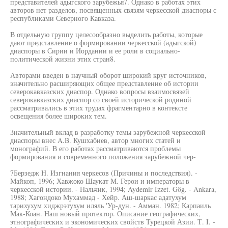
представителей адыгского зарубежья7. Однако в работах этих
авторов нет разделов, посвященных связям черкесской диаспоры с
республиками Северного Кавказа.
В отдельную группу целесообразно выделить работы, которые
дают представление о формировании черкесской (адыгской)
диаспоры в Сирии и Иордании и ее роли в социально-
политической жизни этих стран8.
Авторами введен в научный оборот широкий круг источников,
значительно расширяющих общее представление об истории
северокавказских диаспор. Однако вопросы взаимосвязей
северокавказских диаспор со своей исторической родиной
рассматривались в этих трудах фрагментарно в контексте
освещения более широких тем.
Значительный вклад в разработку темы зарубежной черкесской
диаспоры внес A.B. Кушхабиев, автор многих статей и
монографий. В его работах рассматриваются проблемы
формирования и современного положения зарубежной чер-
7Берзедж Н. Изгнания черкесов (Причины и последствия). -
Майкоп, 1996; Хавжоко Шаукат М. Герои и императоры в
черкесской истории. - Нальчик, 1994; Aydemir Izzet. Gög. - Ankara,
1988; Хагондоко Мухаммад - Хейр. Аш-шаркас адатухум
тарихухум хиджрэтухум иляль 'Ур-дун. - Амман. 1982; Карпаиль
Мак-Коан. Наш новый протектор. Описание географических,
этнографических и экономических свойств Турецкой Азии. Т. I. -