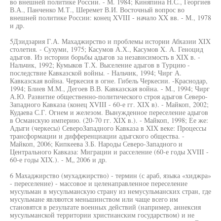
во внешней политике России. - М. 1984; Киняпина Н.С., Георгиев
В.А., Панченко М.Т., Шеремет В.И. Восточный вопрос во
внешней политике России: конец XVIII - начало XX вв. - М., 1978
и др.
5Дзидзария Г.А. Махаджирство и проблемы истории Абхазии XIX
столетия. - Сухуми, 1975; Касумов А.Х., Касумов X. А. Геноцид
адыгов. Из истории борьбы адыгов за независимость в XIX в. -
Нальчик, 1992; Кумыков Т.Х. Выселение адыгов в Турцию -
последствие Кавказской войны. - Нальчик, 1994; Чирг А.
Кавказская война. Черкесия в огне. Гибель Черкесии. -Краснодар,
1994; Блиев М.М., Дегоев В.В. Кавказская война. - М., 1994; Чирг
А.Ю. Развитие общественно-политического строя адыгов Северо-
Западного Кавказа (конец XVIII - 60-е гг. XIX в). - Майкоп, 2002;
Кудаева С.Г. Огнем и железом. Вынужденное переселение адыгов
в Османскую империю. (20-70 гг. XIX в.). - Майкоп, 1998; Ее же:
Адыги (черкесы) СевероЗападного Кавказа в XIX веке: Процессы
трансформации и дифференциации адыгского общества. -
Майкоп, 2006; Кипкеева З.Б. Народы Северо-Западного и
Центрального Кавказа: Миграции и расселение (60-е годы XVIII -
60-е годы XIX.). - М„ 2006 и др.
6 Махаджирство (мухаджирство) - термин (с араб, языка «хиджра»
- переселение) - массовое и целенаправленное переселение
мусульман в мусульманскую страну из немусульманских стран, где
мусульмане являются меньшинством или чаще всего им
становятся в результате военных действий (например, аннексия
мусульманской территории христианским государством) и не