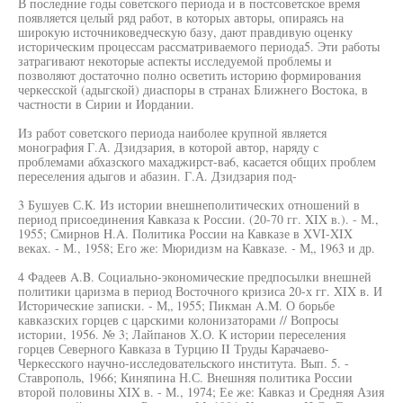
В последние годы советского периода и в постсоветское время
появляется целый ряд работ, в которых авторы, опираясь на
широкую источниковедческую базу, дают правдивую оценку
историческим процессам рассматриваемого периода5. Эти работы
затрагивают некоторые аспекты исследуемой проблемы и
позволяют достаточно полно осветить историю формирования
черкесской (адыгской) диаспоры в странах Ближнего Востока, в
частности в Сирии и Иордании.
Из работ советского периода наиболее крупной является
монография Г.А. Дзидзария, в которой автор, наряду с
проблемами абхазского махаджирст-ва6, касается общих проблем
переселения адыгов и абазин. Г.А. Дзидзария под-
3 Бушуев С.К. Из истории внешнеполитических отношений в
период присоединения Кавказа к России. (20-70 гг. XIX в.). - М.,
1955; Смирнов H.A. Политика России на Кавказе в XVI-XIX
веках. - М., 1958; Его же: Мюридизм на Кавказе. - М„ 1963 и др.
4 Фадеев A.B. Социально-экономические предпосылки внешней
политики царизма в период Восточного кризиса 20-х гг. XIX в. И
Исторические записки. - М„ 1955; Пикман A.M. О борьбе
кавказских горцев с царскими колонизаторами // Вопросы
истории, 1956. № 3; Лайпанов Х.О. К истории переселения
горцев Северного Кавказа в Турцию II Труды Карачаево-
Черкесского научно-исследовательского института. Вып. 5. -
Ставрополь, 1966; Киняпина Н.С. Внешняя политика России
второй половины XIX в. - М., 1974; Ее же: Кавказ и Средняя Азия