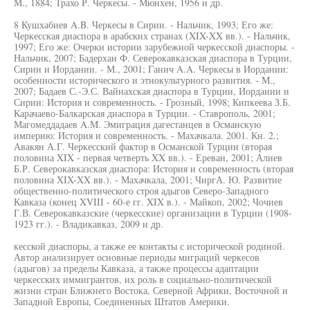
М., 1884; Трахо Р. Черкесы. - Мюнхен, 1956 и др.
8 Кушхабиев A.B. Черкесы в Сирии. - Нальчик, 1993; Его же:
Черкесская диаспора в арабских странах (XIX-XX вв.). - Нальчик,
1997; Его же: Очерки истории зарубежной черкесской диаспоры. -
Нальчик, 2007; Бадерхан Ф. Северокавказская диаспора в Турции,
Сирии и Иордании. - М., 2001; Ганич A.A. Черкесы в Иордании:
особенности исторического и этнокультурного развития. - М.,
2007; Бадаев С.-Э.С. Вайнахская диаспора в Турции, Иордании и
Сирии: История и современность. - Грозный, 1998; Кипкеева З.Б.
Карачаево-Балкарская диаспора в Турции. - Ставрополь, 2001;
Магомеддадаев A.M. Эмиграция дагестанцев в Османскую
империю: История и современность. - Махачкала. 2001. Кн. 2.;
Авакян А.Г. Черкесский фактор в Османской Турции (вторая
половина XIX - первая четверть XX вв.). - Ереван, 2001; Алиев
Б.Р. Северокавказская диаспора: История и современность (вторая
половина XIX-XX вв.). - Махачкала, 2001; ЧиргА. Ю. Развитие
общественно-политического строя адыгов Северо-Западного
Кавказа (конец XVIII - 60-е гг. XIX в.). - Майкоп, 2002; Чочиев
Г.В. Северокавказские (черкесские) организации в Турции (1908-
1923 гг.). - Владикавказ, 2009 и др.
кесской диаспоры, а также ее контакты с исторической родиной.
Автор анализирует основные периоды миграций черкесов
(адыгов) за пределы Кавказа, а также процессы адаптации
черкесских иммигрантов, их роль в социально-политической
жизни стран Ближнего Востока, Северной Африки, Восточной и
Западной Европы, Соединенных Штатов Америки.