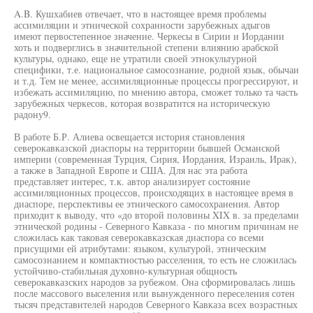
A.B. Кушхабиев отвечает, что в настоящее время проблемы
ассимиляции и этнической сохранности зарубежных адыгов
имеют первостепенное значение. Черкесы в Сирии и Иордании
хоть и подверглись в значительной степени влиянию арабской
культуры, однако, еще не утратили своей этнокультурной
специфики, т.е. национальное самосознание, родной язык, обычаи
и т.д. Тем не менее, ассимиляционные процессы прогрессируют, и
избежать ассимиляцию, по мнению автора, сможет только та часть
зарубежных черкесов, которая возвратится на историческую
радону9.
В работе Б.Р. Алиева освещается история становления
северокавказской диаспоры на территории бывшей Османской
империи (современная Турция, Сирия, Иордания, Израиль, Ирак),
а также в Западной Европе и США. Для нас эта работа
представляет интерес, т.к. автор анализирует состояние
ассимиляционных процессов, происходящих в настоящее время в
диаспоре, перспективы ее этнического самосохранения. Автор
приходит к выводу, что «до второй половины XIX в. за пределами
этнической родины - Северного Кавказа - по многим причинам не
сложилась как таковая северокавказская диаспора со всеми
присущими ей атрибутами: языком, культурой, этническим
самосознанием и компактностью расселения, то есть не сложилась
устойчиво-стабильная духовно-культурная общность
северокавказских народов за рубежом. Она сформировалась лишь
после массового выселения или вынужденного переселения сотен
тысяч представителей народов Северного Кавказа всех возрастных