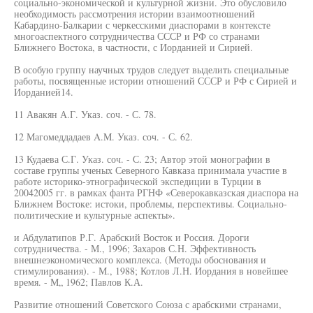
социально-экономической и культурной жизни. Это обусловило
необходимость рассмотрения истории взаимоотношений
Кабардино-Балкарии с черкесскими диаспорами в контексте
многоаспектного сотрудничества СССР и РФ со странами
Ближнего Востока, в частности, с Иорданией и Сирией.
В особую группу научных трудов следует выделить специальные
работы, посвященные истории отношений СССР и РФ с Сирией и
Иорданией14.
11 Авакян А.Г. Указ. соч. - С. 78.
12 Магомеддадаев A.M. Указ. соч. - С. 62.
13 Кудаева С.Г. Указ. соч. - С. 23; Автор этой монографии в
составе группы ученых Северного Кавказа принимала участие в
работе историко-этнографической экспедиции в Турции в
20042005 гг. в рамках фанта РГНФ «Северокавказская диаспора на
Ближнем Востоке: истоки, проблемы, перспективы. Социально-
политические и культурные аспекты».
и Абдулатипов Р.Г. Арабский Восток и Россия. Дороги
сотрудничества. - М., 1996; Захаров С.Н. Эффективность
внешнеэкономического комплекса. (Методы обоснования и
стимулирования). - М., 1988; Котлов Л.Н. Иордания в новейшее
время. - М„ 1962; Павлов К.А.
Развитие отношений Советского Союза с арабскими странами,