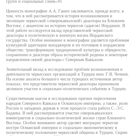
групп и социальных слоев»10.
Ценность монографии A.A. Ганич заключается, прежде всего, в
том, что в ней рассматривается история возникновения и
эволюции черкесской (северокавказской) диаспоры на Ближнем
Востоке, с акцентом на историю черкесов (адыгов) Иордании. В
этой работе исследуется вклад представителей черкесской
диаспоры в политическую и военную жизнь Иорданского
государства. Особое внимание в монографии уделяется проблемам
культурной адаптации махаджиров и их потомков в иорданском
обществе, трансформации традиционной культуры и обрядности,
сохранению в диаспоре образа исторической родины и некоторые
направления связей диаспоры с Северным Кавказом.
Значительный вклад в исследование проблем возникновения и
деятельности черкесских организаций в Турции внес Г.В. Чочиев.
На основе анализа большого числа турецких источников автор
показал, что представители черкесской диаспоры принимали
активное участие в социально-политических событиях в Турции.
Существенным шагом в исследовании причин переселения
народов Северного Кавказа в Османскую империю, а также, роли
России и западных держав в этом процессе стала работа С.-Э.С.
Бадаева. В ней рассматривается участие северокавказских
иммигрантов в социально-политической жизни стран Ближнего
Востока. Особое внимание автор уделяет миграции черкесов
внутри Османской империи и социально-экономическому и
политическому положению черкесской общины в Турции, Сирии