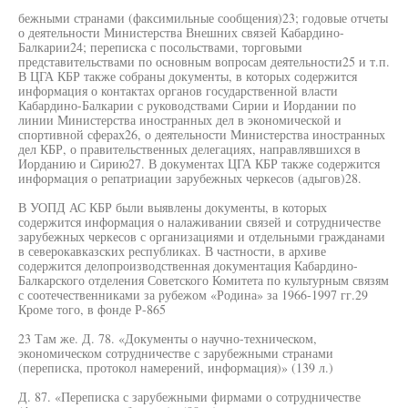
бежными странами (факсимильные сообщения)23; годовые отчеты
о деятельности Министерства Внешних связей Кабардино-
Балкарии24; переписка с посольствами, торговыми
представительствами по основным вопросам деятельности25 и т.п.
В ЦГА КБР также собраны документы, в которых содержится
информация о контактах органов государственной власти
Кабардино-Балкарии с руководствами Сирии и Иордании по
линии Министерства иностранных дел в экономической и
спортивной сферах26, о деятельности Министерства иностранных
дел КБР, о правительственных делегациях, направлявшихся в
Иорданию и Сирию27. В документах ЦГА КБР также содержится
информация о репатриации зарубежных черкесов (адыгов)28.
В УОПД АС КБР были выявлены документы, в которых
содержится информация о налаживании связей и сотрудничестве
зарубежных черкесов с организациями и отдельными гражданами
в северокавказских республиках. В частности, в архиве
содержится делопроизводственная документация Кабардино-
Балкарского отделения Советского Комитета по культурным связям
с соотечественниками за рубежом «Родина» за 1966-1997 гг.29
Кроме того, в фонде Р-865
23 Там же. Д. 78. «Документы о научно-техническом,
экономическом сотрудничестве с зарубежными странами
(переписка, протокол намерений, информация)» (139 л.)
Д. 87. «Переписка с зарубежными фирмами о сотрудничестве