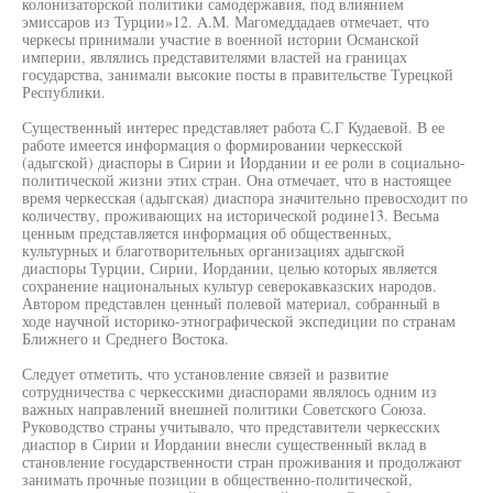
колонизаторской политики самодержавия, под влиянием
эмиссаров из Турции»12. A.M. Магомеддадаев отмечает, что
черкесы принимали участие в военной истории Османской
империи, являлись представителями властей на границах
государства, занимали высокие посты в правительстве Турецкой
Республики.
Существенный интерес представляет работа С.Г Кудаевой. В ее
работе имеется информация о формировании черкесской
(адыгской) диаспоры в Сирии и Иордании и ее роли в социально-
политической жизни этих стран. Она отмечает, что в настоящее
время черкесская (адыгская) диаспора значительно превосходит по
количеству, проживающих на исторической родине13. Весьма
ценным представляется информация об общественных,
культурных и благотворительных организациях адыгской
диаспоры Турции, Сирии, Иордании, целью которых является
сохранение национальных культур северокавказских народов.
Автором представлен ценный полевой материал, собранный в
ходе научной историко-этнографической экспедиции по странам
Ближнего и Среднего Востока.
Следует отметить, что установление связей и развитие
сотрудничества с черкесскими диаспорами являлось одним из
важных направлений внешней политики Советского Союза.
Руководство страны учитывало, что представители черкесских
диаспор в Сирии и Иордании внесли существенный вклад в
становление государственности стран проживания и продолжают
занимать прочные позиции в общественно-политической,