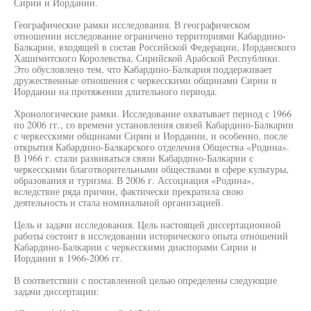
Сирии и Иордании.
Географические рамки исследования. В географическом
отношении исследование ограничено территориями Кабардино-
Балкарии, входящей в состав Российской Федерации, Иорданского
Хашимитского Королевства, Сирийской Арабской Республики.
Это обусловлено тем, что Кабардино-Балкария поддерживает
дружественные отношения с черкесскими общинами Сирии и
Иордании на протяжении длительного периода.
Хронологические рамки. Исследование охватывает период с 1966
по 2006 гг., со времени установления связей Кабардино-Балкарии
с черкесскими общинами Сирии и Иордании, и особенно, после
открытия Кабардино-Балкарского отделения Общества «Родина».
В 1966 г. стали развиваться связи Кабардино-Балкарии с
черкесскими благотворительными обществами в сфере культуры,
образования и туризма. В 2006 г. Ассоциация «Родина»,
вследствие ряда причин, фактически прекратила свою
деятельность и стала номинальной организацией.
Цель и задачи исследования. Цель настоящей диссертационной
работы состоит в исследовании исторического опыта отношений
Кабардино-Балкарии с черкесскими диаспорами Сирии и
Иордании в 1966-2006 гг.
В соответствии с поставленной целью определены следующие
задачи диссертации: