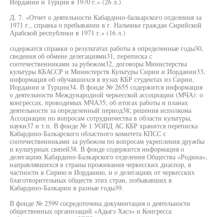
Иордании и Турции в 1970 г.» (26 л.)
Д. 7. «Отчет о деятельности Кабардино-балкарского отделения за
1971 г., справка о пребывании в г. Нальчике граждан Сирийской
Арабской республики в 1971 г.» (16 л.)
содержатся справки о результатах работы в определенные годы30,
сведения об обмене делегациями31, переписка с
соотечественниками за рубежом32, договоры Министерства
культуры КБАССР и Министерств Культуры Сирии и Иордании33,
информация об обучавшихся в вузах КБР студентах из Сирии,
Иордании и Турции34. В фонде № 2655 содержится информация
о деятельности Международной черкесской ассоциации (МЧА): о
конгрессах, проводимых МЧА35; об итогах работы и планах
деятельности за определенный период38; решения исполкома
Ассоциации по вопросам сотрудничества в области культуры,
науки37 и т.п. В фонде № 1 УОПД АС КБР хранится переписка
Кабардино-Балкарского областного комитета КПСС с
соотечественниками за рубежом по вопросам укрепления дружбы
и культурных связей38. В фонде содержится информация о
делегациях Кабардино-Балкарского отделения Общества «Родина»,
направлявшихся в страны проживания черкесских диаспор, в
частности в Сирию и Иорданию, и о делегациях от черкесских
благотворительных обществ этих стран, побывавших в
Кабардино-Балкарии в разные годы39.
В фонде № 2599 сосредоточена документация о деятельности
общественных организаций «Адыгэ Хасэ» и Конгресса