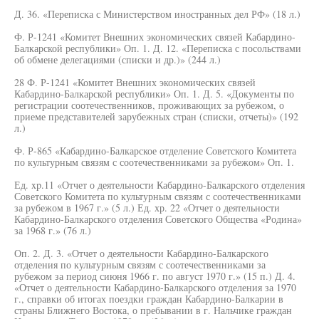
Д. 36. «Переписка с Министерством иностранных дел РФ» (18 л.)
Ф. Р-1241 «Комитет Внешних экономических связей Кабардино-
Балкарской республики» Оп. 1. Д. 12. «Переписка с посольствами
об обмене делегациями (списки и др.)» (244 л.)
28 Ф. Р-1241 «Комитет Внешних экономических связей
Кабардино-Балкарской республики» Оп. 1. Д. 5. «Документы по
регистрации соотечественников, проживающих за рубежом, о
приеме представителей зарубежных стран (списки, отчеты)» (192
л.)
Ф. Р-865 «Кабардино-Балкарское отделение Советского Комитета
по культурным связям с соотечественниками за рубежом» Оп. 1.
Ед. xp.11 «Отчет о деятельности Кабардино-Балкарского отделения
Советского Комитета по культурным связям с соотечественниками
за рубежом в 1967 г.» (5 л.) Ед. хр. 22 «Отчет о деятельности
Кабардино-Балкарского отделения Советского Общества «Родина»
за 1968 г.» (76 л.)
Оп. 2. Д. 3. «Отчет о деятельности Кабардино-Балкарского
отделения по культурным связям с соотечественниками за
рубежом за период сиюня 1966 г. по август 1970 г.» (15 п.) Д. 4.
«Отчет о деятельности Кабардино-Балкарского отделения за 1970
г., справки об итогах поездки граждан Кабардино-Балкарии в
страны Ближнего Востока, о пребывании в г. Нальчике граждан