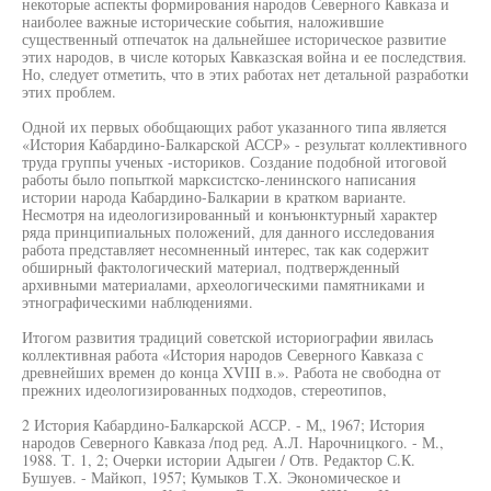
некоторые аспекты формирования народов Северного Кавказа и
наиболее важные исторические события, наложившие
существенный отпечаток на дальнейшее историческое развитие
этих народов, в числе которых Кавказская война и ее последствия.
Но, следует отметить, что в этих работах нет детальной разработки
этих проблем.
Одной их первых обобщающих работ указанного типа является
«История Кабардино-Балкарской АССР» - результат коллективного
труда группы ученых -историков. Создание подобной итоговой
работы было попыткой марксистско-ленинского написания
истории народа Кабардино-Балкарии в кратком варианте.
Несмотря на идеологизированный и конъюнктурный характер
ряда принципиальных положений, для данного исследования
работа представляет несомненный интерес, так как содержит
обширный фактологический материал, подтвержденный
архивными материалами, археологическими памятниками и
этнографическими наблюдениями.
Итогом развития традиций советской историографии явилась
коллективная работа «История народов Северного Кавказа с
древнейших времен до конца XVIII в.». Работа не свободна от
прежних идеологизированных подходов, стереотипов,
2 История Кабардино-Балкарской АССР. - М„ 1967; История
народов Северного Кавказа /под ред. А.Л. Нарочницкого. - М.,
1988. Т. 1, 2; Очерки истории Адыгеи / Отв. Редактор С.К.
Бушуев. - Майкоп, 1957; Кумыков Т.Х. Экономическое и