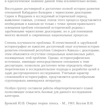
и идеологическое значение данной темы исключительно велико.
Воссоздание достоверной и достаточно полной истории развития
отношений Кабардино-Балкарии с черкесскими диаспорами
Сирии и Иордании в исследуемый исторический период,
выявление главных, узловых этапов этого процесса представляется
необходимым и важным не только с точки зрения правильного
освещения проблем отношений исторической родины с
зарубежными черкесскими диаспорами, но и для понимания
многих явлений в современных национальных процессах.
Степень изученности проблемы. В отечественной и зарубежной
историографии не накоплен достаточный опыт изучения истории
развития отношений республик Северного Кавказа с диаспорами,
этим объясняется отсутствие специальных комплексных работ,
посвященных этой проблеме. Однако, историографические
источники, имеющие непосредственное отношение к теме
диссертации, позволили достаточно четко определить общие
теоретические и исследовательские подходы к разработке целей и
задач диссертационного исследования. Учитывая характер
сложившейся историографии, представляется целесообразным
сгруппировать имеющуюся литературу.
Особую группу составили работы общетеоретического плана\
позволяющие осмыслить базовые для данного исследования
категории.
Бромлей Ю.В. Очерки теории этноса. - М., 1983; Козлов В.И.