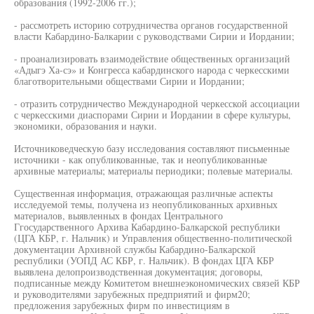
образования (1992-2006 гг.);
- рассмотреть историю сотрудничества органов государственной
власти Кабардино-Балкарии с руководствами Сирии и Иордании;
- проанализировать взаимодействие общественных организаций
«Адыгэ Ха-сэ» и Конгресса кабардинского народа с черкесскими
благотворительными обществами Сирии и Иордании;
- отразить сотрудничество Международной черкесской ассоциации
с черкесскими диаспорами Сирии и Иордании в сфере культуры,
экономики, образования и науки.
Источниковедческую базу исследования составляют письменные
источники - как опубликованные, так и неопубликованные
архивные материалы; материалы периодики; полевые материалы.
Существенная информация, отражающая различные аспекты
исследуемой темы, получена из неопубликованных архивных
материалов, выявленных в фондах Центрального
Ггосударственного Архива Кабардино-Балкарской республики
(ЦГА КБР, г. Нальчик) и Управления общественно-политической
документации Архивной службы Кабардино-Балкарской
республики (УОПД АС КБР, г. Нальчик). В фондах ЦГА КБР
выявлена делопроизводственная документация; договоры,
подписанные между Комитетом внешнеэкономических связей КБР
и руководителями зарубежных предприятий и фирм20;
предложения зарубежных фирм по инвестициям в