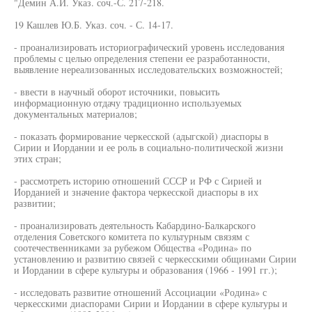
"Демин А.И. Указ. соч.-С. 217-218.
19 Кашлев Ю.Б. Указ. соч. - С. 14-17.
- проанализировать историографический уровень исследования
проблемы с целью определения степени ее разработанности,
выявление нереализованных исследовательских возможностей;
- ввести в научный оборот источники, повысить
информационную отдачу традиционно используемых
документальных материалов;
- показать формирование черкесской (адыгской) диаспоры в
Сирии и Иордании и ее роль в социально-политической жизни
этих стран;
- рассмотреть историю отношений СССР и РФ с Сирией и
Иорданией и значение фактора черкесской диаспоры в их
развитии;
- проанализировать деятельность Кабардино-Балкарского
отделения Советского комитета по культурным связям с
соотечественниками за рубежом Общества «Родина» по
установлению и развитию связей с черкесскими общинами Сирии
и Иордании в сфере культуры и образования (1966 - 1991 гг.);
- исследовать развитие отношений Ассоциации «Родина» с
черкесскими диаспорами Сирии и Иордании в сфере культуры и