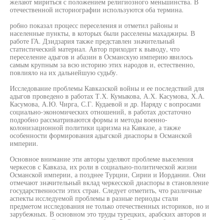
желают мириться с положением религиозного меньшинства. В
отечественной историографии используются оба термина.
робно показал процесс переселения и отметил районы и
населенные пункты, в которых были расселены махаджиры. В
работе ГА. Дзидзария также представлен значительный
статистический материал. Автор приходит к выводу, что
переселение адыгов и абазин в Османскую империю явилось
самым крупным за всю историю этих народов и, естественно,
повлияло на их дальнейшую судьбу.
Исследование проблемы Кавказской войны и ее последствий для
адыгов проведено в работах Т.Х. Кумыкова, А.Х. Касумова, Х.А.
Касумова, А.Ю. Чирга, С.Г. Кудаевой и др. Наряду с вопросами
социально-экономических отношений, в работах достаточно
подробно рассматриваются формы и методы военно-
колонизационной политики царизма на Кавказе, а также
особенности формирования адыгской диаспоры в Османской
империи.
Основное внимание эти авторы уделяют проблеме выселения
черкесов с Кавказа, их роли в социально-политической жизни
Османской империи, а позднее Турции, Сирии и Иордании. Они
отмечают значительный вклад черкесской диаспоры в становление
государственности этих стран. Следует отметить, что различные
аспекты исследуемой проблемы в разные периоды стали
предметом исследования не только отечественных историков, но и
зарубежных. В основном это труды турецких, арабских авторов и