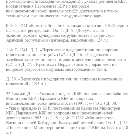
промышленность Кабардино-Балкарии21; указы президента КБР,
постановления Парламента КБР по вопросам
внешнеэкономической деятельности22; документы о научно-
техническом, экономическом сотрудничестве с зару-
0 Ф. Р-1241 «Комитет Внешних экономических связей Кабардино-
Балкарской республики» Оп. 1. Д. 5. «Документы об
экономическом и культурном сотрудничестве с Сирийской
Арабской республикой (договоры, заключения)» (27 л.)
1 Ф. Р-1241. Д. 7. «Переписка с предприятиями по вопросам
иностранных инвестиций» (147 л.) Д. 16. «Предложения
зарубежных фирм по инвестициям в местную промышленность»
(221 л.) Д. 27.«Переписка с Иорданскими корпорациями по
вопросам разработки нефтяных месторождения» (26 л.)
Д. 39. «Переписка с предприятиями по вопросам иностранных
инвестиций» (193 п.)
22 Там же. Д. 1. «Указы президента КБР, постановления Кабинета
Министров КБР, Парламента КБР по вопросам
внешнеэкономической деятельности (1991 г.)» (43 л.) Д. 30.
«Указы президента КБР, постановления Кабинета Министров
КБР, Парламента КБР по вопросам внешнеэкономической
деятельности (1993 г.)» (119 л.) Ф. Р-1262 «Министерство
Внешних связей Кабардино-Балкарской республики» Оп. 1. Д. 31.
«Положение о Министерстве внешних связей КБР на 1997 г.» (18
л.)