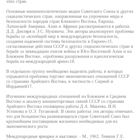
этих стран.
Основные внешнеполитические акции Советского Союза и других
социалистических стран, направленные на упрочение мира и
безопасности народов стран Ближнего Востока, Европы,
Латинской Америки, Азии и Африки рассматриваются в работах
Д.Д. Дектяря и Э.С. Нуховича. Эти авторы анализируют проблемы
борьбы за «всеобщий мир и международную безопасность,
создания надежной системы безопасности в Европе»15,
согласованные действия СССР и других социалистических стран в
борьбе за ликвидацию очагов войны в Юго-Восточной Азии и на
Ближнем Востоке, «проблемы разоружения и идеологическая
борьба на международной арене»18.
В отдельную группу необходимо выделить работы, в которых
отражаются проблемы торгово-экономических отношений СССР
со странами Арабского Востока, в частности с Сирией и
Иорданией17.
Изучению международных отношений на Ближнем и Среднем
Востоке и анализу внешнеторговых связей СССР со странами
Арабского Востока посвящены работы Д А. Макеева, И.Н.
Устинова и О.Э. Тугановой. В своих работах эти авторы отмечают,
что для большинства развивающихся стран Советский Союз был
крупнейшим поставщиком жизненно необходимых для их
экономического роста
Международные ярмарки и выставки. - М., 1962; Темкин Г.Е.