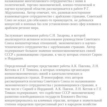
налаживание многопланового сотрудничества с ними в
политической, торгово-экономической, военно-технической и
научно-культурной областях рассматривается в работе Р.Г.
Абдулатипова. Автор отмечает, что, развивая всестороннее
взаимовыгодное сотрудничество с арабскими странами, Советский
Союз не искал для себя каких-то преимуществ, не добивался
концессий и военных баз или установления своих сфер влияния в
арабском регионе мира.
Заслуживает внимания работа С.Н. Захарова, в которой
анализируется активное использование руководством Советского
Союза внешнеторговых отношений, экономического и научно-
технического сотрудничества с зарубежными странами. Автор
подчеркивает большое значение внешнеэкономических связей
СССР с развивающими странами, к числу которых относит Сирию
и Иорданию.
Определенный интерес представляют работы А.К. Павлова, Л.Н.
Котлова и Г.Е Темкина, в которых освещены организации
внешнеэкономических связей в капиталистических и
развивающихся странах. В монографиях этих авторов
рассматривается политика Советского Союза по налаживанию
экономического сотрудничества с развивающимися странами, в
том числе с Сирией и Иорданией. А.К. Павлов, Л.Н. Котлов и Г.Е
Темкин подчеркивают, что содействие СССР экономическому
развитию освободившихся государств Ближнего Востока
концентрировалось на ключевых отраслях, которые в значительной
степени определяли прогрессивный рост в народном хозяйстве