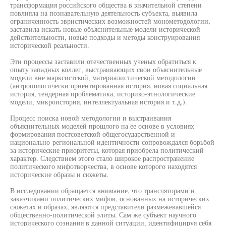
трансформация российского общества в значительной степени
повлияла на познавательную деятельность субъекта, выявила
ограниченность эвристических возможностей монометодологии,
заставила искать новые объяснительные модели исторической
действительности, новые подходы и методы конструирования
исторической реальности.
Эти процессы заставили отечественных ученых обратиться к
опыту западных коллег, выстраивающих свои объяснительные
модели вне марксистской, материалистической методологии
(антропологически ориентированная история, новая социальная
история, тендерная проблематика, историко-этнологические
модели, микроистория, интеллектуальная история и т.д.).
Процесс поиска новой методологии и выстраивания
объяснительных моделей прошлого на ее основе в условиях
формирования постсоветской общегосударственной и
национально-региональной идентичности сопровождался борьбой
за исторические приоритеты, которая приобрела политический
характер. Следствием этого стало широкое распространение
политического мифотворчества, в основе которого находятся
исторические образы и сюжеты.
В исследовании обращается внимание, что трансляторами и
заказчиками политических мифов, основанных на исторических
сюжетах и образах, являются представители размежевавшейся
общественно-политической элиты. Сам же субъект научного
исторического сознания в данной ситуации, идентифицируя себя