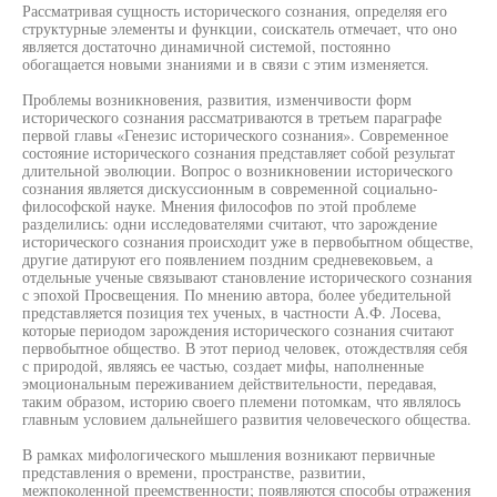
Рассматривая сущность исторического сознания, определяя его
структурные элементы и функции, соискатель отмечает, что оно
является достаточно динамичной системой, постоянно
обогащается новыми знаниями и в связи с этим изменяется.
Проблемы возникновения, развития, изменчивости форм
исторического сознания рассматриваются в третьем параграфе
первой главы «Генезис исторического сознания». Современное
состояние исторического сознания представляет собой результат
длительной эволюции. Вопрос о возникновении исторического
сознания является дискуссионным в современной социально-
философской науке. Мнения философов по этой проблеме
разделились: одни исследователями считают, что зарождение
исторического сознания происходит уже в первобытном обществе,
другие датируют его появлением поздним средневековьем, а
отдельные ученые связывают становление исторического сознания
с эпохой Просвещения. По мнению автора, более убедительной
представляется позиция тех ученых, в частности А.Ф. Лосева,
которые периодом зарождения исторического сознания считают
первобытное общество. В этот период человек, отождествляя себя
с природой, являясь ее частью, создает мифы, наполненные
эмоциональным переживанием действительности, передавая,
таким образом, историю своего племени потомкам, что являлось
главным условием дальнейшего развития человеческого общества.
В рамках мифологического мышления возникают первичные
представления о времени, пространстве, развитии,
межпоколенной преемственности; появляются способы отражения