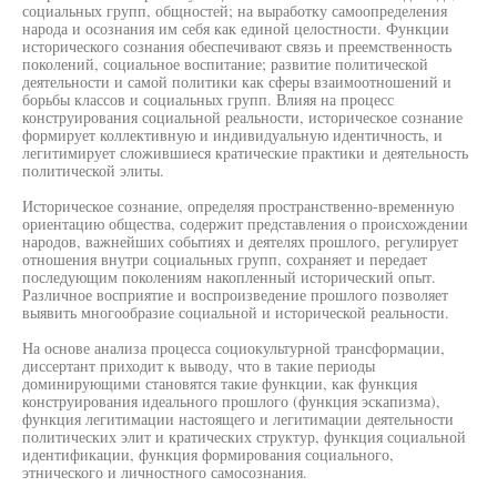
социальных групп, общностей; на выработку самоопределения
народа и осознания им себя как единой целостности. Функции
исторического сознания обеспечивают связь и преемственность
поколений, социальное воспитание; развитие политической
деятельности и самой политики как сферы взаимоотношений и
борьбы классов и социальных групп. Влияя на процесс
конструирования социальной реальности, историческое сознание
формирует коллективную и индивидуальную идентичность, и
легитимирует сложившиеся кратические практики и деятельность
политической элиты.
Историческое сознание, определяя пространственно-временную
ориентацию общества, содержит представления о происхождении
народов, важнейших событиях и деятелях прошлого, регулирует
отношения внутри социальных групп, сохраняет и передает
последующим поколениям накопленный исторический опыт.
Различное восприятие и воспроизведение прошлого позволяет
выявить многообразие социальной и исторической реальности.
На основе анализа процесса социокультурной трансформации,
диссертант приходит к выводу, что в такие периоды
доминирующими становятся такие функции, как функция
конструирования идеального прошлого (функция эскапизма),
функция легитимации настоящего и легитимации деятельности
политических элит и кратических структур, функция социальной
идентификации, функция формирования социального,
этнического и личностного самосознания.