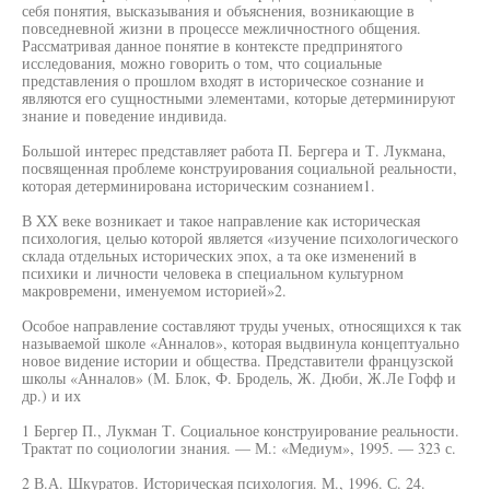
себя понятия, высказывания и объяснения, возникающие в
повседневной жизни в процессе межличностного общения.
Рассматривая данное понятие в контексте предпринятого
исследования, можно говорить о том, что социальные
представления о прошлом входят в историческое сознание и
являются его сущностными элементами, которые детерминируют
знание и поведение индивида.
Большой интерес представляет работа П. Бергера и Т. Лукмана,
посвященная проблеме конструирования социальной реальности,
которая детерминирована историческим сознанием1.
В XX веке возникает и такое направление как историческая
психология, целью которой является «изучение психологического
склада отдельных исторических эпох, а та оке изменений в
психики и личности человека в специальном культурном
макровремени, именуемом историей»2.
Особое направление составляют труды ученых, относящихся к так
называемой школе «Анналов», которая выдвинула концептуально
новое видение истории и общества. Представители французской
школы «Анналов» (М. Блок, Ф. Бродель, Ж. Дюби, Ж.Ле Гофф и
др.) и их
1 Бергер П., Лукман Т. Социальное конструирование реальности.
Трактат по социологии знания. — М.: «Медиум», 1995. — 323 с.
2 В.А. Шкуратов. Историческая психология. М., 1996. С. 24.