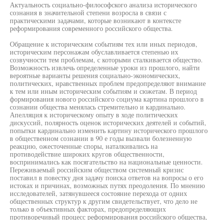
Актуальность социально-философского анализа исторического
сознания в значительной степени возросла в связи с
практическими задачами, которые возникают в контексте
реформирования современного российского общества.
Обращение к историческим событиям тех или иных периодов,
историческим персонажам обуславливается степенью их
созвучности тем проблемам, с которыми сталкивается общество.
Возможность извлечь определенные уроки из прошлого, найти
вероятные варианты решения социально-экономических,
политических, нравственных проблем предопределяют внимание
к тем или иным историческим событиям и сюжетам. В период
формирования нового российского социума картина прошлого в
сознании общества менялась стремительно и кардинально.
Апелляция к историческому опыту в ходе политических
дискуссий, полярность оценок исторических деятелей и событий,
попытки кардинально изменить картину исторического прошлого
в общественном сознании в 90 е годы вызвали болезненную
реакцию, ожесточенные споры, наталкивались на
противодействие широких кругов общественности,
воспринимались как посягательство на национальные ценности.
Переживаемый российским обществом системный кризис
поставил в повестку дня задачу поиска ответов на вопросы о его
истоках и причинах, возможных путях преодоления. По мнению
исследователей, затянувшееся состояние перехода от одних
общественных структур к другим свидетельствует, что дело не
только в объективных факторах, предопределяющих
противоречивый процесс реформирования российского общества,