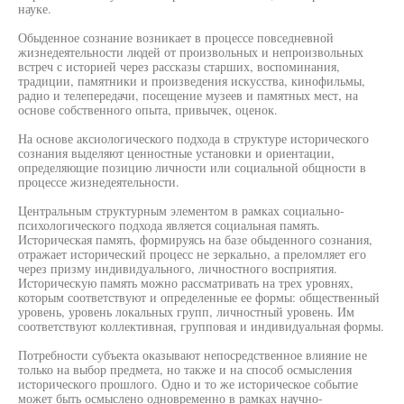
науке.
Обыденное сознание возникает в процессе повседневной
жизнедеятельности людей от произвольных и непроизвольных
встреч с историей через рассказы старших, воспоминания,
традиции, памятники и произведения искусства, кинофильмы,
радио и телепередачи, посещение музеев и памятных мест, на
основе собственного опыта, привычек, оценок.
На основе аксиологического подхода в структуре исторического
сознания выделяют ценностные установки и ориентации,
определяющие позицию личности или социальной общности в
процессе жизнедеятельности.
Центральным структурным элементом в рамках социально-
психологического подхода является социальная память.
Историческая память, формируясь на базе обыденного сознания,
отражает исторический процесс не зеркально, а преломляет его
через призму индивидуального, личностного восприятия.
Историческую память можно рассматривать на трех уровнях,
которым соответствуют и определенные ее формы: общественный
уровень, уровень локальных групп, личностный уровень. Им
соответствуют коллективная, групповая и индивидуальная формы.
Потребности субъекта оказывают непосредственное влияние не
только на выбор предмета, но также и на способ осмысления
исторического прошлого. Одно и то же историческое событие
может быть осмыслено одновременно в рамках научно-