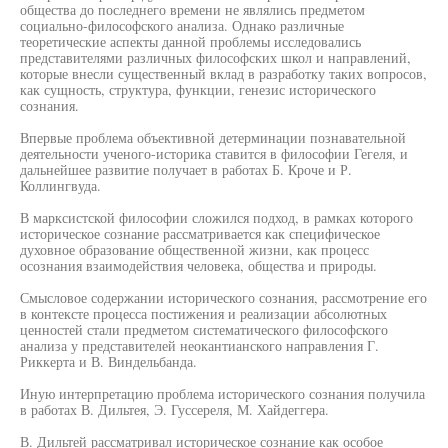
общества до последнего времени не являлись предметом
социально-философского анализа. Однако различные
теоретические аспекты данной проблемы исследовались
представителями различных философских школ и направлений,
которые внесли существенный вклад в разработку таких вопросов,
как сущность, структура, функции, генезис исторического
сознания.
Впервые проблема объективной детерминации познавательной
деятельности ученого-историка ставится в философии Гегеля, и
дальнейшее развитие получает в работах Б. Кроче и Р.
Коллингвуда.
В марксистской философии сложился подход, в рамках которого
историческое сознание рассматривается как специфическое
духовное образование общественной жизни, как процесс
осознания взаимодействия человека, общества и природы.
Смысловое содержании исторического сознания, рассмотрение его
в контексте процесса постижения и реализации абсолютных
ценностей стали предметом систематического философского
анализа у представителей неокантианского направления Г.
Риккерта и В. Виндельбанда.
Иную интерпретацию проблема исторического сознания получила
в работах В. Дильтея, Э. Гуссереля, М. Хайдеггера.
В. Дильтей рассматривал историческое сознание как особое