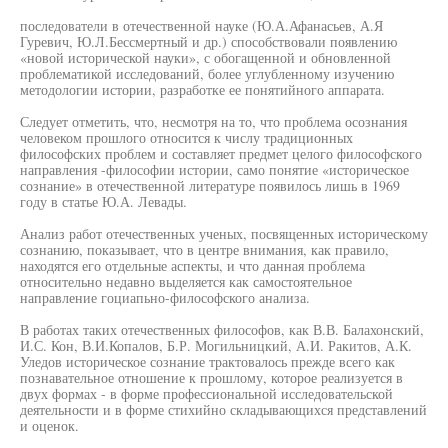
последователи в отечественной науке (Ю.А.Афанасьев, А.Я
Гуревич, Ю.Л.Бессмертный и др.) способствовали появлению
«новой исторической науки», с обогащенной и обновленной
проблематикой исследований, более углубленному изучению
методологии истории, разработке ее понятийного аппарата.
Следует отметить, что, несмотря на то, что проблема осознания
человеком прошлого относится к числу традиционных
философских проблем и составляет предмет целого философского
направления -философии истории, само понятие «историческое
сознание» в отечественной литературе появилось лишь в 1969
году в статье Ю.А. Левады.
Анализ работ отечественных ученых, посвященных историческому
сознанию, показывает, что в центре внимания, как правило,
находятся его отдельные аспекты, и что данная проблема
относительно недавно выделяется как самостоятельное
направление гоциапьно-философского анализа.
В работах таких отечественных философов, как В.В. Балахонский,
И.С. Кон, В.И.Копалов, Б.Р. Могильницкий, А.И. Ракитов, А.К.
Уледов историческое сознание трактовалось прежде всего как
познавательное отношение к прошлому, которое реализуется в
двух формах - в форме профессиональной исследовательской
деятельности и в форме стихийно складывающихся представлений
и оценок.