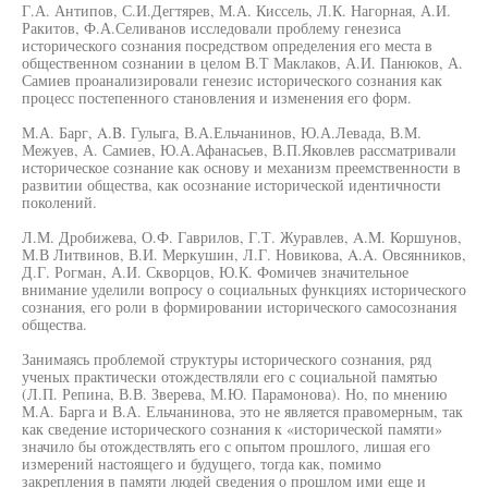
Г.А. Антипов, С.И.Дегтярев, М.А. Киссель, Л.К. Нагорная, А.И.
Ракитов, Ф.А.Селиванов исследовали проблему генезиса
исторического сознания посредством определения его места в
общественном сознании в целом В.Т Маклаков, А.И. Панюков, А.
Самиев проанализировали генезис исторического сознания как
процесс постепенного становления и изменения его форм.
М.А. Барг, A.B. Гулыга, В.А.Ельчанинов, Ю.А.Левада, В.М.
Межуев, А. Самиев, Ю.А.Афанасьев, В.П.Яковлев рассматривали
историческое сознание как основу и механизм преемственности в
развитии общества, как осознание исторической идентичности
поколений.
Л.М. Дробижева, О.Ф. Гаврилов, Г.Т. Журавлев, A.M. Коршунов,
М.В Литвинов, В.И. Меркушин, Л.Г. Новикова, A.A. Овсянников,
Д.Г. Рогман, А.И. Скворцов, Ю.К. Фомичев значительное
внимание уделили вопросу о социальных функциях исторического
сознания, его роли в формировании исторического самосознания
общества.
Занимаясь проблемой структуры исторического сознания, ряд
ученых практически отождествляли его с социальной памятью
(Л.П. Репина, В.В. Зверева, М.Ю. Парамонова). Но, по мнению
М.А. Барга и В.А. Ельчанинова, это не является правомерным, так
как сведение исторического сознания к «исторической памяти»
значило бы отождествлять его с опытом прошлого, лишая его
измерений настоящего и будущего, тогда как, помимо
закрепления в памяти людей сведения о прошлом ими еще и