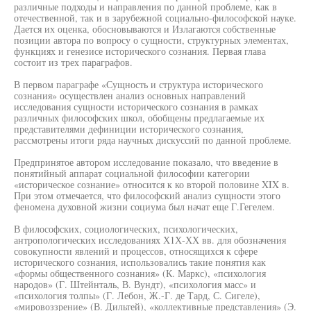
различные подходы и направления по данной проблеме, как в
отечественной, так и в зарубежной социально-философской науке.
Дается их оценка, обосновываются и Излагаются собственные
позиции автора по вопросу о сущности, структурных элементах,
функциях и генезисе исторического сознания. Первая глава
состоит из трех параграфов.
В первом параграфе «Сущность и структура исторического
сознания» осуществлен анализ основных направлений
исследования сущности исторического сознания в рамках
различных философских школ, обобщены предлагаемые их
представителями дефиниции исторического сознания,
рассмотрены итоги ряда научных дискуссий по данной проблеме.
Предпринятое автором исследование показало, что введение в
понятийный аппарат социальной философии категории
«историческое сознание» относится к ко второй половине XIX в.
При этом отмечается, что философский анализ сущности этого
феномена духовной жизни социума был начат еще Г.Гегелем.
В философских, социологических, психологических,
антропологических исследованиях Х1Х-ХХ вв. для обозначения
совокупности явлений и процессов, относящихся к сфере
исторического сознания, использовались такие понятия как
«формы общественного сознания» (К. Маркс), «психология
народов» (Г. Штейнталь, В. Вундт), «психология масс» и
«психология толпы» (Г. Лебон, Ж.-Г. де Тард, С. Сигеле),
«мировоззрение» (В. Дильтей), «коллективные представления» (Э.