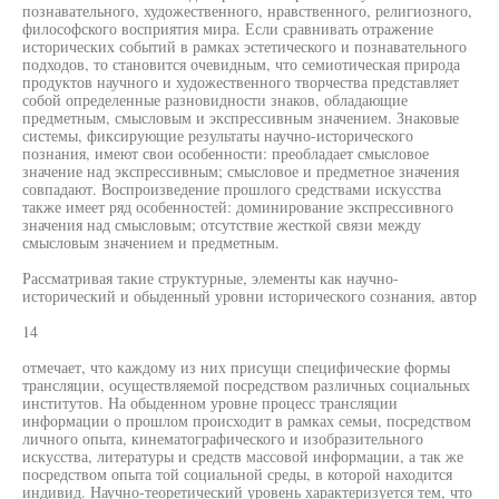
познавательного, художественного, нравственного, религиозного,
философского восприятия мира. Если сравнивать отражение
исторических событий в рамках эстетического и познавательного
подходов, то становится очевидным, что семиотическая природа
продуктов научного и художественного творчества представляет
собой определенные разновидности знаков, обладающие
предметным, смысловым и экспрессивным значением. Знаковые
системы, фиксирующие результаты научно-исторического
познания, имеют свои особенности: преобладает смысловое
значение над экспрессивным; смысловое и предметное значения
совпадают. Воспроизведение прошлого средствами искусства
также имеет ряд особенностей: доминирование экспрессивного
значения над смысловым; отсутствие жесткой связи между
смысловым значением и предметным.
Рассматривая такие структурные, элементы как научно-
исторический и обыденный уровни исторического сознания, автор
14
отмечает, что каждому из них присущи специфические формы
трансляции, осуществляемой посредством различных социальных
институтов. На обыденном уровне процесс трансляции
информации о прошлом происходит в рамках семьи, посредством
личного опыта, кинематографического и изобразительного
искусства, литературы и средств массовой информации, а так же
посредством опыта той социальной среды, в которой находится
индивид. Научно-теоретический уровень характеризуется тем, что