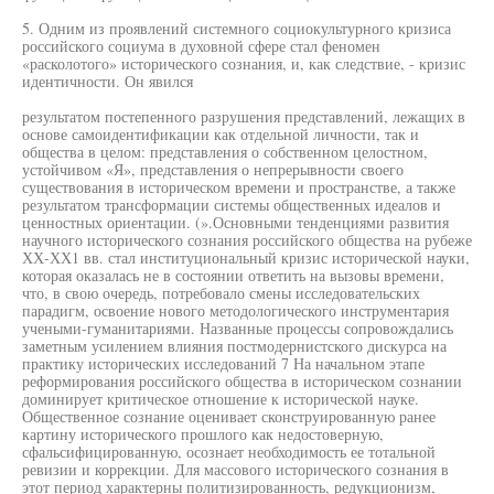
5. Одним из проявлений системного социокультурного кризиса
российского социума в духовной сфере стал феномен
«расколотого» исторического сознания, и, как следствие, - кризис
идентичности. Он явился
результатом постепенного разрушения представлений, лежащих в
основе самоидентификации как отдельной личности, так и
общества в целом: представления о собственном целостном,
устойчивом «Я», представления о непрерывности своего
существования в историческом времени и пространстве, а также
результатом трансформации системы общественных идеалов и
ценностных ориентации. (».Основными тенденциями развития
научного исторического сознания российского общества на рубеже
ХХ-ХХ1 вв. стал институциональный кризис исторической науки,
которая оказалась не в состоянии ответить на вызовы времени,
что, в свою очередь, потребовало смены исследовательских
парадигм, освоение нового методологического инструментария
учеными-гуманитариями. Названные процессы сопровождались
заметным усилением влияния постмодернистского дискурса на
практику исторических исследований 7 На начальном этапе
реформирования российского общества в историческом сознании
доминирует критическое отношение к исторической науке.
Общественное сознание оценивает сконструированную ранее
картину исторического прошлого как недостоверную,
сфальсифицированную, осознает необходимость ее тотальной
ревизии и коррекции. Для массового исторического сознания в
этот период характерны политизированность, редукционизм,