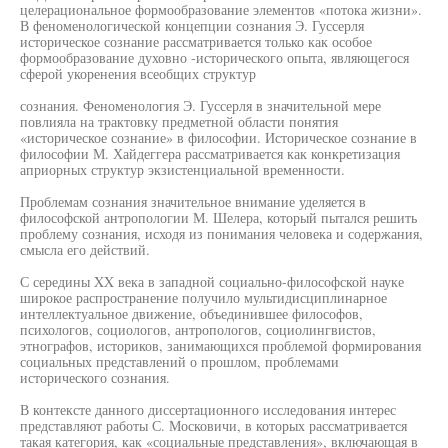
целерациональное формообразование элементов «потока жизни».
В феноменологической концепции сознания Э. Гуссерля
историческое сознание рассматривается только как особое
формообразование духовно -исторического опыта, являющегося
сферой укоренения всеобщих структур
сознания. Феноменология Э. Гуссерля в значительной мере
повлияла на трактовку предметной области понятия
«историческое сознание» в философии. Историческое сознание в
философии М. Хайдеггера рассматривается как конкретизация
априорных структур экзистенциальной временности.
Проблемам сознания значительное внимание уделяется в
философской антропологии М. Шелера, который пытался решить
проблему сознания, исходя из понимания человека и содержания,
смысла его действий.
С середины XX века в западной социально-философской науке
широкое распространение получило мультидисциплинарное
интеллектуальное движение, объединившее философов,
психологов, социологов, антропологов, социолингвистов,
этнографов, историков, занимающихся проблемой формирования
социальных представлений о прошлом, проблемами
исторического сознания.
В контексте данного диссертационного исследования интерес
представляют работы С. Московичи, в которых рассматривается
такая категория, как «социальные представления», включающая в