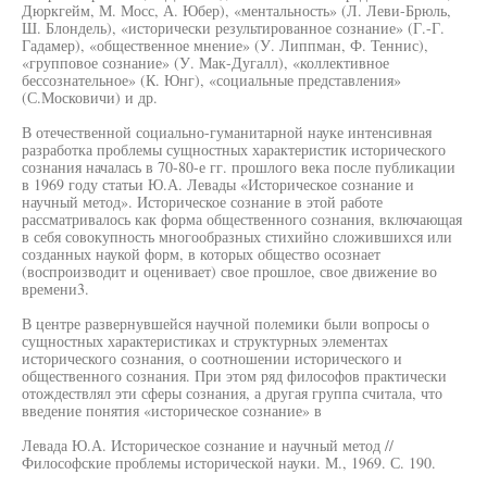
Дюркгейм, М. Мосс, А. Юбер), «ментальность» (Л. Леви-Брюль,
Ш. Блондель), «исторически результированное сознание» (Г.-Г.
Гадамер), «общественное мнение» (У. Липпман, Ф. Теннис),
«групповое сознание» (У. Мак-Дугалл), «коллективное
бессознательное» (К. Юнг), «социальные представления»
(С.Московичи) и др.
В отечественной социально-гуманитарной науке интенсивная
разработка проблемы сущностных характеристик исторического
сознания началась в 70-80-е гг. прошлого века после публикации
в 1969 году статьи Ю.А. Левады «Историческое сознание и
научный метод». Историческое сознание в этой работе
рассматривалось как форма общественного сознания, включающая
в себя совокупность многообразных стихийно сложившихся или
созданных наукой форм, в которых общество осознает
(воспроизводит и оценивает) свое прошлое, свое движение во
времени3.
В центре развернувшейся научной полемики были вопросы о
сущностных характеристиках и структурных элементах
исторического сознания, о соотношении исторического и
общественного сознания. При этом ряд философов практически
отождествлял эти сферы сознания, а другая группа считала, что
введение понятия «историческое сознание» в
Левада Ю.А. Историческое сознание и научный метод //
Философские проблемы исторической науки. М., 1969. С. 190.