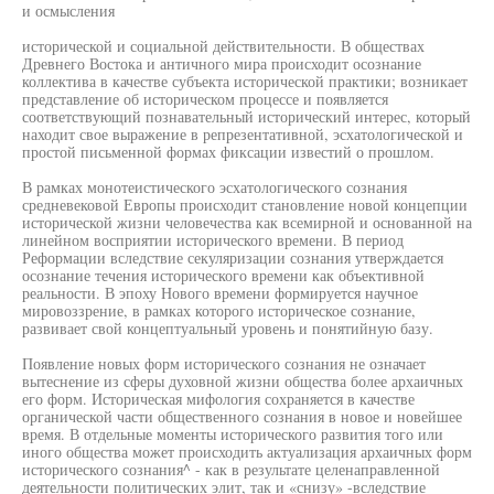
и осмысления
исторической и социальной действительности. В обществах
Древнего Востока и античного мира происходит осознание
коллектива в качестве субъекта исторической практики; возникает
представление об историческом процессе и появляется
соответствующий познавательный исторический интерес, который
находит свое выражение в репрезентативной, эсхатологической и
простой письменной формах фиксации известий о прошлом.
В рамках монотеистического эсхатологического сознания
средневековой Европы происходит становление новой концепции
исторической жизни человечества как всемирной и основанной на
линейном восприятии исторического времени. В период
Реформации вследствие секуляризации сознания утверждается
осознание течения исторического времени как объективной
реальности. В эпоху Нового времени формируется научное
мировоззрение, в рамках которого историческое сознание,
развивает свой концептуальный уровень и понятийную базу.
Появление новых форм исторического сознания не означает
вытеснение из сферы духовной жизни общества более архаичных
его форм. Историческая мифология сохраняется в качестве
органической части общественного сознания в новое и новейшее
время. В отдельные моменты исторического развития того или
иного общества может происходить актуализация архаичных форм
исторического сознания^ - как в результате целенаправленной
деятельности политических элит, так и «снизу» -вследствие