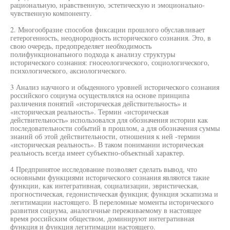
рациональную, нравственную, эстетическую и эмоционально-
чувственную компоненту.
2. Многообразие способов фиксации прошлого обуславливает
гетерогенность, неоднородность исторического сознания. Это, в
свою очередь, предопределяет необходимость
полифункционапьного подхода к анализу структуры
исторического сознания: гносеологического, социологического,
психологического, аксиологического.
3 Анализ научного и обыденного уровней исторического сознания
российского социума осуществлялся на основе принципа
различения понятий «историческая действительность» и
«историческая реальность». Термин «историческая
действительность» использовался для обозначения истории как
последовательности событий в прошлом, а для обозначения суммы
знаний об этой действительности, отношения к ней -термин
«историческая реальность». В таком понимании историческая
реальность всегда имеет субъектно-объектный характер.
4 Предпринятое исследование позволяет сделать вывод, что
основными функциями исторического сознания являются такие
функции, как интегративная, социализации, эвристическая,
прогностическая, гедонистическая функция; функция эскапизма и
легитимации настоящего. В переломные моменты исторического
развития социума, аналогичные переживаемому в настоящее
время российским обществом, доминируют интегративная
функция и функция легитимации настоящего.