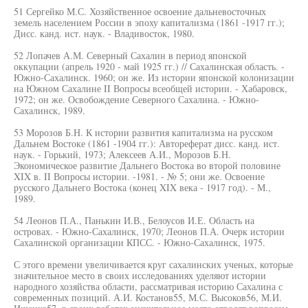
51 Сергейко М.С. Хозяйственное освоение дальневосточных
земель населением России в эпоху капитализма (1861 -1917 гг.);
Дисс. канд. ист. наук. - Владивосток, 1980.
52 Лопачев А.М. Северный Сахалин в период японской
оккупации (апрель 1920 - май 1925 гг.) // Сахалинская область. -
Южно-Сахалинск. 1960; он же. Из истории японской колонизации
на Южном Сахалине II Вопросы всеобщей истории. - Хабаровск,
1972; он же. Освобождение Северного Сахалина. - Южно-
Сахалинск, 1989.
53 Морозов Б.Н. К истории развития капитализма на русском
Дальнем Востоке (1861 -1904 гг.): Автореферат дисс. канд. ист.
наук. - Горький, 1973; Алексеев А.И., Морозов Б.Н.
Экономическое развитие Дальнего Востока во второй половине
XIX в. II Вопросы истории. -1981. - № 5; они же. Освоение
русского Дальнего Востока (конец XIX века - 1917 год). - М.,
1989.
54 Леонов П.А., Панькин И.В., Белоусов И.Е. Область на
островах. - Южно-Сахалинск, 1970; Леонов П.А. Очерк истории
Сахалинской организации КПСС. - Южно-Сахалинск, 1975.
С этого времени увеличивается круг сахалинских ученых, которые
значительное место в своих исследованиях уделяют истории
народного хозяйства области, рассматривая историю Сахалина с
современных позиций. А.И. Костанов55, М.С. Высоков56, М.И.