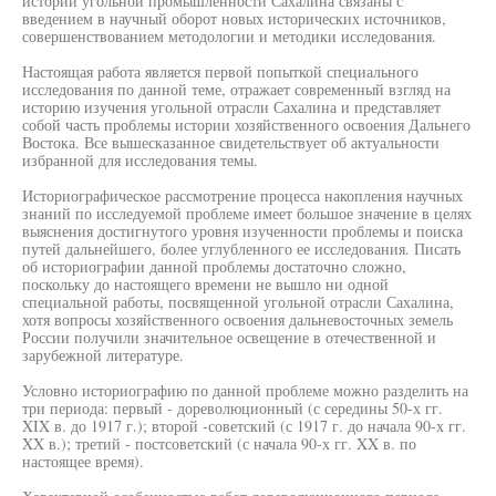
истории угольной промышленности Сахалина связаны с
введением в научный оборот новых исторических источников,
совершенствованием методологии и методики исследования.
Настоящая работа является первой попыткой специального
исследования по данной теме, отражает современный взгляд на
историю изучения угольной отрасли Сахалина и представляет
собой часть проблемы истории хозяйственного освоения Дальнего
Востока. Все вышесказанное свидетельствует об актуальности
избранной для исследования темы.
Историографическое рассмотрение процесса накопления научных
знаний по исследуемой проблеме имеет большое значение в целях
выяснения достигнутого уровня изученности проблемы и поиска
путей дальнейшего, более углубленного ее исследования. Писать
об историографии данной проблемы достаточно сложно,
поскольку до настоящего времени не вышло ни одной
специальной работы, посвященной угольной отрасли Сахалина,
хотя вопросы хозяйственного освоения дальневосточных земель
России получили значительное освещение в отечественной и
зарубежной литературе.
Условно историографию по данной проблеме можно разделить на
три периода: первый - дореволюционный (с середины 50-х гг.
XIX в. до 1917 г.); второй -советский (с 1917 г. до начала 90-х гг.
XX в.); третий - постсоветский (с начала 90-х гг. XX в. по
настоящее время).