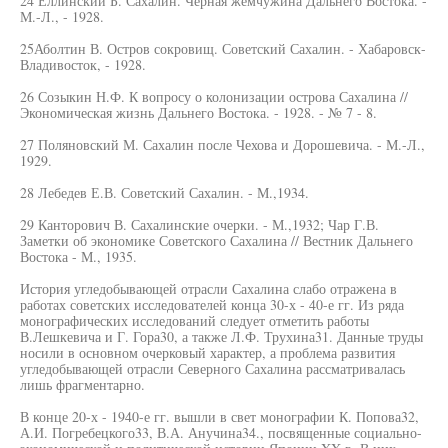
24 Еллинский Б. Сахалин. Черная жемчужина Дальнего Востока. -
М.-Л., - 1928.
25Аболтин В. Остров сокровищ. Советский Сахалин. - Хабаровск-
Владивосток, - 1928.
26 Созыкин Н.Ф. К вопросу о колонизации острова Сахалина //
Экономическая жизнь Дальнего Востока. - 1928. - № 7 - 8.
27 Поляновский М. Сахалин после Чехова и Дорошевича. - М.-Л.,
1929.
28 Лебедев Е.В. Советский Сахалин. - М.,1934.
29 Канторович В. Сахалинские очерки. - М.,1932; Чар Г.В.
Заметки об экономике Советского Сахалина // Вестник Дальнего
Востока - М., 1935.
История угледобывающей отрасли Сахалина слабо отражена в
работах советских исследователей конца 30-х - 40-е гг. Из ряда
монографических исследований следует отметить работы
В.Лешкевича и Г. Гора30, а также Л.Ф. Трухина31. Данные труды
носили в основном очерковый характер, а проблема развития
угледобывающей отрасли Северного Сахалина рассматривалась
лишь фрагментарно.
В конце 20-х - 1940-е гг. вышли в свет монографии К. Попова32,
А.И. Погребецкого33, В.А. Анучина34., посвященные социально-