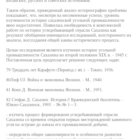
китайских, русских и советских источников.
Таким образом, приведенный анализ историографии проблемы
показывает, что, несмотря на несомненные успехи, уровень
изученности истории сахалинской угольной промышленности
явно недостаточен. Появилась необходимость в комплексной
работе по истории угледобывающей отрасли Сахалина как
результат обобщения имеющихся исследований, всестороннего их
анализа, воссоздания общей канвы исторического процесса.
Целью исследования является изучение истории угольной
промышленности Сахалина во второй половине XIX в. - 1945 г.
Поставленная цель предполагает решение следующих задач:
79 Тридцать лет Карафуто (Перевод с яп.). - Токио, 1936.
80Лиф UJ. Война и экономика Японии. - М., 1940.
81 Коен Д. Военная экономика Японии. - М., 1951.
82 Стефан Д. Сахалин. История // Краеведческий бюллетень. -
Южно-Сахалинск, 1993. - №-№ 1—3.
- изучить процесс формирования угледобывающей отрасли
Сахалина со времени открытия первых месторождений каменного
угля на острове до начала его промышленной добычи;
- определить общие закономерности и особенности развития