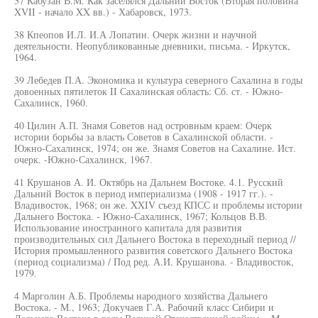
37 Кабузан В.М. Как заселялся Дальний Восток (Вторая половина
XVII - начало XX вв.) - Хабаровск, 1973.
38 Кпеопов И.Л. И.А Лопатин. Очерк жизни и научной
деятельности. Неопубликованные дневники, письма. - Иркутск,
1964.
39 Лебедев П.А. Экономика и культура северного Сахалина в годы
довоенных пятилеток II Сахалинская область: Сб. ст. - Южно-
Сахалинск, 1960.
40 Цилин А.П. Знамя Советов над островным краем: Очерк
истории борьбы за власть Советов в Сахалинской области. -
Южно-Сахалинск, 1974; он же. Знамя Советов на Сахалине. Ист.
очерк. -Южно-Сахалинск, 1967.
41 Крушанов А. И. Октябрь на Дальнем Востоке. 4.1. Русский
Дальний Восток в период империализма (1908 - 1917 гг.). -
Владивосток, 1968; он же. XXIV съезд КПСС и проблемы истории
Дальнего Востока. - Южно-Сахалинск, 1967; Кольцов В.В.
Использование иностранного капитала для развития
производительных сил Дальнего Востока в переходный период //
История промышленного развития советского Дальнего Востока
(период социализма) / Под ред. А.И. Крушанова. - Владивосток,
1979.
4 Марголин А.Б. Проблемы народного хозяйства Дальнего
Востока. - М., 1963; Докучаев Г.А. Рабочий класс Сибири и