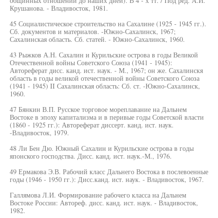
общинных отношений до наших дней). В 4 - х тт. / Под ред. А.И.
Крушанова. - Владивосток, 1981.
45 Социалистическое строительство на Сахалине (1925 - 1945 гг.).
Сб. документов и материалов. -Южно-Сахалинск, 1967;
Сахалинская область. Сб. статей. - Южно-Сахалинск, 1960.
43 Рыжков А.Н. Сахалин и Курильские острова в годы Великой
Отечественной войны Советского Союза (1941 - 1945):
Автореферат дисс. канд. ист. наук. - М., 1967; он же. Сахалинскя
область в годы великой отечественной войны Советского Союза
(1941 - 1945) II Сахалинская область: Сб. ст. -Южно-Сахалинск,
1960.
47 Бянкин В.П. Русское торговое мореплавание на Дальнем
Востоке в эпоху капитализма и в перивые годы Советской власти
(1860 - 1925 гг.): Автореферат диссерт. канд. ист. наук.
-Владивосток, 1979.
48 Ли Бен Дю. Южный Сахалин и Курильские острова в годы
японского господства. Дисс. канд. ист. наук.-М., 1976.
49 Ермакова Э.В. Рабочий класс Дальнего Востока в послевоенные
годы (1946 - 1950 гг.): Дисс.канд. ист. наук. - Владивосток, 1967.
Галлямова Л.И. Формирование рабочего класса на Дальнем
Востоке России: Автореф. дисс. канд. ист. наук. - Владивосток,
1982.