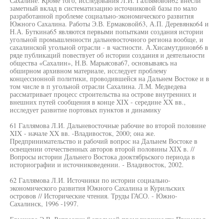
Сахалине. Кроме того, исследования Л.И. Галлямовой62 внесли
заметный вклад в систематизацию источниковой базы по мало
разработанной проблеме социально-экономического развития
Южного Сахалина. Работы Э.В. Ермаковой63, А.П. Деревянко64 и
Н.А. Буткина65 являются первыми попытками создания истории
угольной промышленности дальневосточного региона вообще, и
сахалинской угольной отрасли - в частности. А.Хисамутдинов66 в
ряде публикаций повествует об истории создания и деятельности
общества «Сахалин», Н.В. Марьясова67, основываясь на
обширном архивном материале, исследует проблему
концессионной политики, проводившейся на Дальнем Востоке и в
том числе в п угольной отрасли Сахалина. Л.М. Медведева
рассматривает процесс строительства на острове внутренних и
внешних путей сообщения в конце XIX - середине XX вв.,
исследует развитие портовых пунктов и динамику
61 Галлямова Л.И. Дальневосточные рабочие во второй половине
XIX - начале XX вв. -Владивосток, 2000; она же.
Предпринимательство и рабочий вопрос на Дальнем Востоке в
освещении отечественных авторов второй половины XIX в. //
Вопросы истории Дальнего Востока дооктябрьского периода в
историографии и источниковедении. - Владивосток, 2002.
62 Галлямова Л.И. Источники по истории социально-
экономического развития Южного Сахалина и Курильских
островов // Исторические чтения. Труды ГАСО. - Южно-
Сахалинск, 1996 -1997.