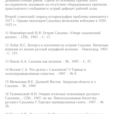
дальневосточный рынок. Одной из основных причин этого
исследователи указывали на отсутствие оборудованных причалов,
транспортного сообщения и острый дефицит рабочей силы.
Второй (советский) период историографии проблемы начинается с
1917 г. Однако оккупация Сахалина японскими войсками в 1920-
1925 гг.
11 Новомбергский Н.Я. Остров Сахалин. (Очерк сахалинской
жизни). - СПб., 1903. - С. 13.
12 Лобас Н.С. Каторга и поселения на острове Сахалин. Несколько
штрихов из жизни русской штрафной колонии. - Павлоград, 1903.
- С. 155.
13 Панов А.А. Сахалин как колония. - М., 1905. - С. 47.
14 Козлов С.А. Что делать с Сахалином? // Горные и
золотопромышленные известия. - 1907. - № 9.
15 Мельников В.Е. Дальний Восток: Амурская область и о.
Сахалин. - М., 1909.
18 Тульчинский Н.Н. Очерки полезных ископаемых русского
Сахалина. - СПб., 1907; он же. Неиспользованые богатства
русского Сахалина // Торгово-промышленная газета. -1907. - №
28.