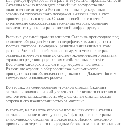
На примере формирования и развития угольной промышленности
Сахалина можно проследить важнейшие государственно-
политические интересы России, связанные с ускоренным
освоением тихоокеанского побережья. Включившись в этот
процесс, угольная отрасль Сахалина своей практической
значимостью способствовала заселению острова, созданию
населенных пунктов и разветвленной инфраструктуры.
Развитие угольной промышленности Сахалина происходило под
влиянием общих для России и специфических для Дальнего
Востока факторов. Во-первых, развитие капитализма в этом
регионе России I способствовало тому, что угольная отрасль
оказалась втянутой в единую систему экономического развития
страны посредством укрепления хозяйственных связей с
Восточной Сибирью в целом и Приморьем в частности.
Включение отрасли в общероссийское экономическое
пространство способствовало складыванию на Дальнем Востоке
внутреннего и внешнего рынков.
Во-вторых, на формирование угольной отрасли Сахалина
оказывали влияние низкий уровень хозяйственного освоения и
незначительная заселенность, обусловленные отдаленностью
острова и его изолированностью от материка.
В-третьих, на развитие угольной промышленности Сахалина
оказывал влияние и международный фактор, так как страны
тихоокеанского бассейна, и прежде всего Япония, постоянно
проявляли интерес к его природным богатствам и в итоге сыграли