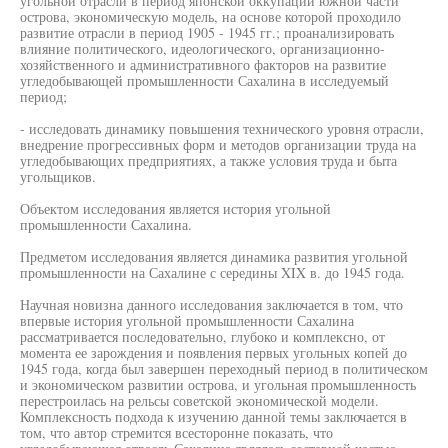
угольной отрасли в период японской оккупации южной части
острова, экономическую модель, на основе которой проходило
развитие отрасли в период 1905 - 1945 гг.; проанализировать
влияние политического, идеологического, организационно-
хозяйственного и административного факторов на развитие
угледобывающей промышленности Сахалина в исследуемый
период;
- исследовать динамику повышения технического уровня отрасли,
внедрение прогрессивных форм и методов организации труда на
угледобывающих предприятиях, а также условия труда и быта
угольщиков.
Объектом исследования является история угольной
промышленности Сахалина.
Предметом исследования является динамика развития угольной
промышленности на Сахалине с середины XIX в. до 1945 года.
Научная новизна данного исследования заключается в том, что
впервые история угольной промышленности Сахалина
рассматривается последовательно, глубоко и комплексно, от
момента ее зарождения и появления первых угольных копей до
1945 года, когда был завершен переходный период в политическом
и экономическом развитии острова, и угольная промышленность
перестроилась на рельсы советской экономической модели.
Комплексность подхода к изучению данной темы заключается в
том, что автор стремится всесторонне показать, что