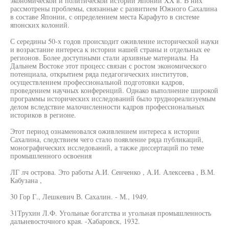
экономической и политической истории Японии XX в. В них
рассмотрены проблемы, связанные с развитием Южного Сахалина
в составе Японии, с определением места Карафуто в системе
японских колоний.
С середины 50-х годов происходит оживление исторической науки
и возрастание интереса к истории нашей страны и отдельных ее
регионов. Более доступными стали архивные материалы. На
Дальнем Востоке этот процесс связан с ростом экономического
потенциала, открытием ряда педагогических институтов,
осуществлением профессиональной подготовки кадров,
проведением научных конференций. Однако выполнение широкой
программы исторических исследований было труднореализуемым
делом вследствие малочисленности кадров профессиональных
историков в регионе.
Этот период ознаменовался оживлением интереса к истории
Сахалина, следствием чего стало появление ряда публикаций,
монографических исследований, а также диссертаций по теме
промышленного освоения
ЛГ лч острова. Это работы А.И. Сенченко , А.И. Алексеева , В.М.
Кабузана ,
30 Гор Г., Лешкевич В. Сахалин. - М., 1949.
31Трухин Л.Ф. Угольные богатства и угольная промышленность
дальневосточного края. -Хабаровск, 1932.