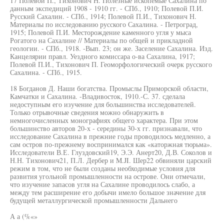
17 Полевой П., Тихонович Н. Полезные ископемые Сахалина по
данным экспедиций 1908 - 1910 гг. - СПб., 1910; Полевой П.И.
Русский Сахалин. - СПб., 1914; Полевой П.И., Тихонович Н.
Материалы по исследованию русского Сахалина. - Петроград,
1915; Полевой П.И. Месторождение каменного угля у мыса
Рогатого на Сахалине // Материалы по общей и прикладной
геологии. - СПб., 1918. -Вып. 23; он же. Заселение Сахалина. Изд.
Канцелярии правл. Уездного комиссара о-ва Сахалина, 1917;
Полевой П.И., Тихонович П. Геоморфологический очерк русского
Сахалина. - СПб., 1915.
18 Богданов Д. Наши богатства. Промыслы Приморской области,
Камчатки и Сахалина. -Владивосток, 1910.-С. 37. сделала
недоступным его изучение для большинства исследователей.
Только отрывочные сведения можно обнаружить в
немногочисленных монографиях общего характера. При этом
большинство авторов 20-х - середины 30-х гг. признавали, что
исследование Сахалина в прежние годы проводилось медленно, а
сам остров по-прежнему воспринимался как «каторжная тюрьма».
Исследователи В.Е. Глуздовский19, Э.Э. Анерт20, Д.В. Соколов и
Н.Н. Тихонович21, П.Л. Дербер и M.JI. Шер22 обвиняли царский
режим в том, что не были созданы необходимые условия для
развития угольной промышленности на острове. Они отмечали,
что изучение запасов угля на Сахалине проводилось слабо, а
между тем расширение его добычи имело большое значение для
будущей металлургической промышленности Дальнего
А а (%«»