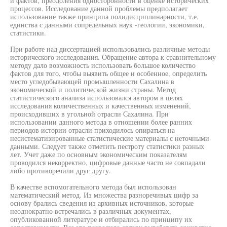
и фактов, преодоления односторонности в оценке исторических
процессов. Исследование данной проблемы предполагает
использование также принципа полидисциплинарности, т.е.
единства с данными сопредельных наук -геологии, экономики,
статистики.
При работе над диссертацией использовались различные методы
исторического исследования. Обращение автора к сравнительному
методу дало возможность использовать большое количество
фактов для того, чтобы выявить общее и особенное, определить
место угледобывающей промышленности Сахалина в
экономической и политической жизни страны. Метод
статистического анализа использовался автором в целях
исследования количественных и качественных изменений,
происходивших в угольной отрасли Сахалина. При
использовании данного метода в отношении более ранних
периодов истории отрасли приходилось опираться на
несистематизированные статистические материалы с неточными
данными. Следует также отметить пестроту статистики разных
лет. Учет даже по основным экономическим показателям
проводился некорректно, цифровые данные часто не совпадали
либо противоречили друг другу.
В качестве вспомогательного метода был использован
математический метод. Из множества разноречивых цифр за
основу брались сведения из архивных источников, которые
неоднократно встречались в различных документах,
опубликованной литературе и отбирались по принципу их