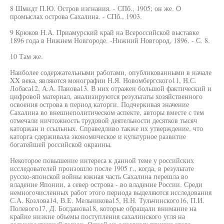
8 Шмидт П.Ю. Остров изгнания. - СПб., 1905; он же. О
промыслах острова Сахалина. - СПб., 1903.
9 Крюков Н.А. Приамурский край на Всероссийской выставке
1896 года в Нижнем Новгороде. -Нижний Новгород, 1896. - С. 8.
10 Там же.
Наиболее содержательными работами, опубликованными в начале
XX века, являются монографии Н.Я. Новомбергского11, Н.С.
Лобаса12, А.А. Панова13. В них отражен большой фактический и
цифровой материал, анализируются результаты хозяйственного
освоения острова в период каторги. Подчеркивая значение
Сахалина во внешнеполитическом аспекте, авторы вместе с тем
отмечали ничтожность трудовой деятельности десятков тысяч
каторжан и ссыльных. Справедливо также их утверждение, что
каторга сдерживала экономическое и культурное развитие
богатейшей российской окраины.
Некоторое повышение интереса к данной теме у российских
исследователей произошло после 1905 г., когда, в результате
русско-японской войны южная часть Сахалина перешла во
владение Японии, а север острова - во владение России. Среди
немногочисленных работ этого периода выделяются исследования
С.А. Козлова14, В.Е. Мельникова15, Н.Н. Тульчинского16, П.И.
Полевого17, Д. Богданова18, которые обращали внимание на
крайне низкие объемы поступления сахалинского угля на