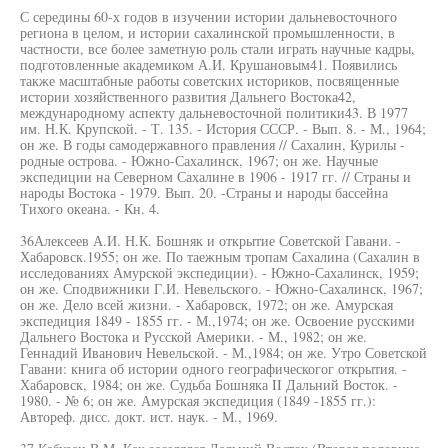
С середины 60-х годов в изучении истории дальневосточного
региона в целом, и истории сахалинской промышленности, в
частности, все более заметную роль стали играть научные кадры,
подготовленные академиком А.И. Крушановым41. Появились
также масштабные работы советских историков, посвященные
истории хозяйственного развития Дальнего Востока42,
международному аспекту дальневосточной политики43. В 1977
им. Н.К. Крупской. - Т. 135. - История СССР. - Вып. 8. - М., 1964;
он же. В годы самодержавного правления // Сахалин, Курилы -
родные острова. - Южно-Сахалинск, 1967; он же. Научные
экспедиции на Северном Сахалине в 1906 - 1917 гг. // Страны и
народы Востока - 1979. Вып. 20. -Страны и народы бассейна
Тихого океана. - Кн. 4.
36Алексеев А.И. Н.К. Бошняк и открытие Советской Гавани. -
Хабаровск.1955; он же. По таежным тропам Сахалина (Сахалин в
исследованиях Амурской экспедиции). - Южно-Сахалинск, 1959;
он же. Сподвижники Г.И. Невельского. - Южно-Сахалинск, 1967;
он же. Дело всей жизни. - Хабаровск, 1972; он же. Амурская
экспедиция 1849 - 1855 гг. - М.,1974; он же. Освоение русскими
Дальнего Востока и Русской Америки. - М., 1982; он же.
Геннадий Иванович Невельской. - М.,1984; он же. Утро Советской
Гавани: книга об истории одного географическогог открытия. -
Хабаровск, 1984; он же. Судьба Бошняка II Дальний Восток. -
1980. - № 6; он же. Амурская экспедиция (1849 -1855 гг.):
Автореф. дисс. докт. ист. наук. - М., 1969.