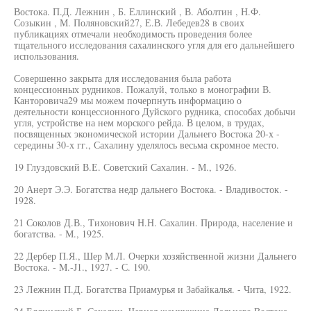
Востока. П.Д. Лежнин , Б. Еллинский , В. Аболтин , Н.Ф.
Созыкин , М. Поляновский27, Е.В. Лебедев28 в своих
публикациях отмечали необходимость проведения более
тщательного исследования сахалинского угля для его дальнейшего
использования.
Совершенно закрыта для исследования была работа
концессионных рудников. Пожалуй, только в монографии В.
Канторовича29 мы можем почерпнуть информацию о
деятельности концессионного Дуйского рудника, способах добычи
угля, устройстве на нем морского рейда. В целом, в трудах,
посвященных экономической истории Дальнего Востока 20-х -
середины 30-х гг., Сахалину уделялось весьма скромное место.
19 Глуздовский В.Е. Советский Сахалин. - М., 1926.
20 Анерт Э.Э. Богатства недр дальнего Востока. - Владивосток. -
1928.
21 Соколов Д.В., Тихонович Н.Н. Сахалин. Природа, население и
богатства. - М., 1925.
22 Дербер П.Я., Шер М.Л. Очерки хозяйственной жизни Дальнего
Востока. - M.-J1., 1927. - С. 190.
23 Лежнин П.Д. Богатства Приамурья и Забайкалья. - Чита, 1922.