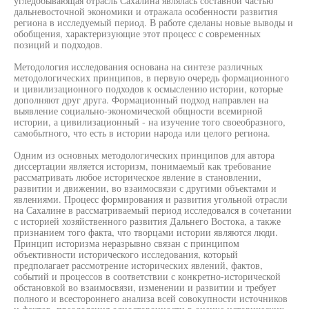
угледобывающая отрасль Сахалина являлась составной частью
дальневосточной экономики и отражала особенности развития
региона в исследуемый период. В работе сделаны новые выводы и
обобщения, характеризующие этот процесс с современных
позиций и подходов.
Методология исследования основана на синтезе различных
методологических принципов, в первую очередь формационного
и цивилизационного подходов к осмыслению истории, которые
дополняют друг друга. Формационный подход направлен на
выявление социально-экономической общности всемирной
истории, а цивилизационный - на изучение того своеобразного,
самобытного, что есть в истории народа или целого региона.
Одним из основных методологических принципов для автора
диссертации является историзм, понимаемый как требование
рассматривать любое историческое явление в становлении,
развитии и движении, во взаимосвязи с другими объектами и
явлениями. Процесс формирования и развития угольной отрасли
на Сахалине в рассматриваемый период исследовался в сочетании
с историей хозяйственного развития Дальнего Востока, а также
признанием того факта, что творцами истории являются люди.
Принцип историзма неразрывно связан с принципом
объективности исторического исследования, который
предполагает рассмотрение исторических явлений, фактов,
событий и процессов в соответствии с конкретно-исторической
обстановкой во взаимосвязи, изменении и развитии и требует
полного и всестороннего анализа всей совокупности источников