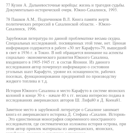
77 Кузин А. Дальневосточные корейцы: жизнь и трагедия судьбы.
Документально-исторический очерк. Южно-Сахалинск, 1993.
78 Пашков А.М., Подпечников В.Л. Книга памяти жертв
политических репрессий в Сахалинской области. - Южно-
Сахалинск, 1996.
Зарубежная литература по данной проблематике весьма скудна.
Специальных исследований, посвященных этой теме, нет. Ценная
информация содержится в работе «30 лет Карафуто»79, вышедшей
в свет в 1936 г. в Токио. В ней обращается внимание на аспекты
социально -экономического развития Южного Сахалина,
входившего в 1905-1945 гг. в состав Японии. Из данного
исследования автор почерпнул информацию о состоянии
угольных шахт Карафуто, уровне их оснащенности, рабочих
поселках, функционировании предприятий по производству
жидкого топлива и т.д.
История Южного Сахалина и место Карафуто в системе японских
колоний в конце 30-х - начале 40 х гг. весьма интересно подана в
исследованиях американских авторов Ш. Лифа80 и Д. Коена81.
Заметное место в зарубежной литературе о Сахалине занимает
книга ел американского историка Д. Стефана «Сахалин. История»
. Это единственная монография современного иностранного
исследователя, где систематически изложена история острова, при
этом автор привлек материалы из американских, японских,