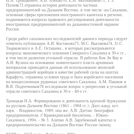
Н.А. Троицкой69, А.В. Алепко70, Е.Н. Молчановой71, Т.З.
Позняк72 отражена история деятельности частных
предпринимателей на Дальнем Востоке, в том числе -на Сахалине,
основные сферы приложения иностранного капитала в регионе,
поднимаются вопросы правового регулирования деятельности
иностранных предпринимателей на дальневосточной окраине
России.
Среди работ сахалинских исследователей данного периода следует
отметить публикации А.И. Костанова73, М.С. Высокова74, J1.C.
Тварковского и А.Е. Осташева , в которых рассматриваются
вопросы экономического освоения Северного Сахалина в 30-е гг.,
в том числе развития угольной отрасли. В работах Бок Зи Коу и
А.И. Кузина на основании значительного пласта архивных
материалов приводятся данные об использовании японской
администрацией корейцев в качестве рабочей силы на шахтах
Карафуто, отражены условия труда и быта корейского населения
на концессионных рудниках советского Сахалина. A.M. Пашков и
B.JI. Подпечников78 исследовали вопрос о репрессиях в угольной
отрасли советского Сахалина в 30-е - 40-е гг.
Троицкая Н.А. Формирование и деятельность крупной буржуазии
на русском Дальнем Востоке (1861 - 1904 гг.): Дисс.канд. ист.
наук. - Владивосток, 1989; она же. А.В. Даттан: биография
предпринимателя. // Краеведческий бюллетень. - Южно-
Сахалинск, 1994. - № 3. Алепко А.В. Зарубежный капитал и
предпринимательство на Дальнем Востоке России (конец