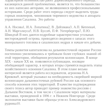
Характерной особенностью работ дореволюционного периода,
касающихся данной проблематики, является то, что большинство
из них написано авторами, не являвшимися профессиональными
историками. Среди работ этого периода следует выделить труды
горных инженеров, чиновников тюремного ведомства и аппарата
управления Сахалина. Это работы
А.А. Носова1, И.А. Лопатина2, В. Дейхмана3, А.П. Кеппена4,
А.Н. Марголиуса5, Н.В. Буссе6, П.Ф. Унтербергера7, П.Ю.
Шмидта8 В них даются подробные характеристики угольных
месторождений острова, приводятся сведения о запасах этого
минерального топлива в сахалинских недрах и начале его добычи.
Темпы развития капитализма на дальневосточной окраине России
постепенно увеличивались и требовали более глубоких знаний об
этой территории, обобщения результатов колонизации. В конце
XIX - начале XX вв. появляются публикации, носящие
обобщающий характер, в которых вторы стремятся выделить этапы
хозяйственного освоения Сахалина. В этом плане весьма
интересной является работа исследователя, агронома Н.А.
Крюкова9, который указывал на необходимость скорейшей мирной
колонизации дальневосточных рубежей России как основного
способа освоения этих территорий. В качестве подтверждения
своего тезиса автор приводит пример знакомства россиян с
Дальним Востоком, в том числе с Сахалином через материалы
выставки, проведенной в 1896 г. в Нижнем Новгороде. Среди
экспонатов выставки были образцы угля из Александровского
рудника10.