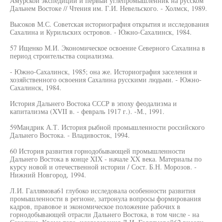
Амурской экспедиции и первый углепромышленник на русском
Дальнем Востоке // Чтения им. Г.И. Невельского. - Холмск, 1989.
Высоков М.С. Советская историография открытия и исследования
Сахалина и Курильских островов. - Южно-Сахалинск, 1984.
57 Ищенко М.И. Экономическое освоение Северного Сахалина в
период строительства социализма.
- Южно-Сахалинск, 1985; она же. Историография заселения и
хозяйственного освоения Сахалина русскими людьми. - Южно-
Сахалинск, 1984.
История Дальнего Востока СССР в эпоху феодализма и
капитализма (XVII в. - февраль 1917 г.). -М., 1991.
59Мандрик А.Т. История рыбной промышленности российского
Дальнего Востока. - Владивосток, 1994.
60 История развития горнодобывающей промышленности
Дальнего Востока в конце XIX - начале XX века. Материалы по
курсу новой и отечественной истории / Сост. Б.Н. Морозов. -
Нижний Новгород, 1994.
Л.И. Галлямова61 глубоко исследовала особенности развития
промышленности в регионе, затронула вопросы формирования
кадров, правовое и экономическое положение рабочих в
горнодобывающей отрасли Дальнего Востока, в том числе - на