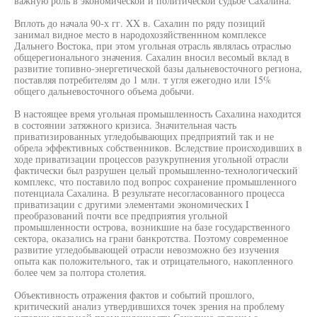
важную роль в экономической и политической судьбе Сахалина.
Вплоть до начала 90-х гг. XX в. Сахалин по ряду позиций
занимал видное место в народохозяйственнном комплексе
Дальнего Востока, при этом угольная отрасль являлась отраслью
общерегионального значения. Сахалин вносил весомый вклад в
развитие топивно-энергетической базы дальневосточного региона,
поставляя потребителям до 1 млн. т угля ежегодно или 15%
общего дальневосточного объема добычи.
В настоящее время угольная промышленность Сахалина находится
в состоянии затяжного кризиса. Значительная часть
приватизированных угледобывающих предприятий так и не
обрела эффективных собственников. Вследствие происходивших в
ходе приватизации процессов разукрупнения угольной отрасли
фактически был разрушен целый промышленно-технологический
комплекс, что поставило под вопрос сохранение промышленного
потенциала Сахалина. В результате несогласованного процесса
приватизации с другими элементами экономических I
преобразований почти все предприятия угольной
промышленности острова, возникшие на базе государственного
сектора, оказались на грани банкротства. Поэтому современное
развитие угледобывающей отрасли невозможно без изучения
опыта как положительного, так и отрицательного, накопленного
более чем за полтора столетия.
Объективность отражения фактов и событий прошлого,
критический анализ утвердившихся точек зрения на проблему