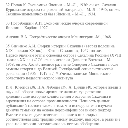
32 Попов К. Экономика Японии. - М.-Л., 1936; он же. Сахалин,
Курильские острова (справочный материал). - М.-Л., 1945; он же.
Технико-экономическая база Японии. - М.-Л., 1934.
33 Погребецкий А.И. Экономические очерки современной
Японии. - Харбин, 1927.
Анучин В.А. Географические очерки Маньчжурии.-М., 1948.
35 Сенченко А.И. Очерки истории Сахалина (вторая половина
XIX - начало XX вв.). - Южно-Сахалинск, 1957; он же.
Первоначальные этапы освоения острова Сахалина Россией (XVIII
-начало XX вв.) // Сб. ст. по истории Дальнего Востока. - М.,
1958; он же. Хозяйственное развитие Северного Сахалина после
отмены каторги и до Великой Октябрьской социалистической
революции (1906 - 1917 гг.) // Ученые записки Московского
областного педагогического института
И.Л. Клеопова38, П.А. Лебедева39, А, Цилина40, которые ввели в
научный оборот новые архивные данные, существенно
дополнившие историю хозяйственного освоения Сахалина и
зарождения на острове промышленности. Ценность данных
публикаций состоит также в том, что исследователи изучали
данную тематику на основе персонифицированного подхода.
Вместе с тем следует отметить наличие в них старых,
соответствовавших традиционному подходу, выводов, а развитие
угольной отрасли рассматривалось весьма обобщенно.