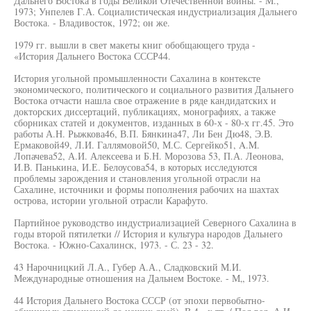
Дальнего Востока в годы Великой Отечественной войны. - М.,
1973; Унпелев Г.А. Социалистическая индустриализация Дальнего
Востока. - Владивосток, 1972; он же.
1979 гг. вышли в свет макеты книг обобщающего труда -
«История Дальнего Востока СССР44.
История угольной промышленности Сахалина в контексте
экономического, политического и социального развития Дальнего
Востока отчасти нашла свое отражение в ряде кандидатских и
докторских диссертаций, публикациях, монографиях, а также
сборниках статей и документов, изданных в 60-х - 80-х гг.45. Это
работы А.Н. Рыжкова46, В.П. Бянкина47, Ли Бен Дю48, Э.В.
Ермаковой49, Л.И. Галлямовой50, М.С. Сергейко51, A.M.
Лопачева52, А.И. Алексеева и Б.Н. Морозова 53, П.А. Леонова,
И.В. Панькина, И.Е. Белоусова54, в которых исследуются
проблемы зарождения и становления угольной отрасли на
Сахалине, источники и формы пополнения рабочих на шахтах
острова, истории угольной отрасли Карафуто.
Партийное руководство индустриализацией Северного Сахалина в
годы второй пятилетки // История и культура народов Дальнего
Востока. - Южно-Сахалинск, 1973. - С. 23 - 32.
43 Нарочницкий Л.А., Губер А.А., Сладковский М.И.
Международные отношения на Дальнем Востоке. - М„ 1973.
44 История Дальнего Востока СССР (от эпохи первобытно-