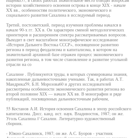
Ищенко57, в своих работах значительное место отводят вопросам
истории хозяйственного освоения острова в конце XIX - начале
XX вв., особенностям политического, экономического и
социального развития Сахалина в исследуемый период.
Третий, постсоветский, период изучения проблемы начался в
начале 90-х гг. XX в. Он характерен сменой методологических
ориентиров и расширением спектра рассматриваемых вопросов.
Выходит в свет масштабное монографическое исследование
«История Дальнего Востока СССР», посвященное развитию
региона в период феодализма и капитализма, в котором на
значительной архивной базе отражен процесс экономического
развития региона, в том числе становление и развитие угольной
отрасли на со
Сахалине . Публикуются труды, в которых суммированы знания,
накопленные дальневосточными учеными. Так, в работах А.Т.
Мандрика59, Б.Н. Морозова60 и других исследователей
рассмотрены особенности экономического развития региона во
второй половине XIX — начале XX вв. В монографии и ряде
публикаций, посвященных дальневосточным рабочим,
55 Костанов А.И. История освоения Сахалина в эпоху российского
капитализма. Дисс. канд. ист. наук. Владивосток, 1987; он же.
Уголь Сахалина // Сахалин. Литературно-художественный
сборник.
- Южно-Сахалинск, 1987; он же. А.С. Буоров - участник