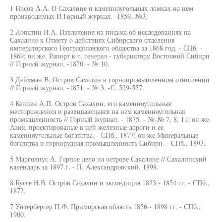
1 Носов А.А. О Сахалине и каменноугольных ломках на нем
производимых И Горный журнал. -1859.-№3.
2 Лопатин И.А. Извлечения из письма об исследованиях на
Сахалине к Отмету о действиях Сибирского отделения
императорского Географического общества за 1868 год. - СПб. -
1869; он же. Рапорт к г. генерал - губернатору Восточной Сибири
// Горный журнал. -1870. - № 10.
3 Дейхман В. Остров Сахалин в горнопромышленном отношении
// Горный журнал. -1871. - № 3. -С. 529-557.
4 Кеппен А.П. Остров Сахалин, его каменноугольные
месторождения и развивающаяся на нем каменноугольная
промышленность // Горный журнал. - 1875. - №-№ 7, 8, 11; он же.
Азия, проектированые в ней железные дороги и ее
каменноугольные богатства. - СПб., 1877; он же Минеральные
богатства и горнорудная промышленность Сибири. - СПб., 1893.
5 Марголиус А. Горное дело на острове Сахалине // Сахалинский
календарь за 1897.г. - П. Александровский, 1898.
8 Буссе Н.В. Остров Сахалин и экспедиция 1853 - 1854 гг. - СПб.,
1872.
7 Унтербергер П.Ф. Приморская область 1856 - 1898 гг. - СПб.,
1900.