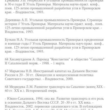
Ермакова Э.В. Репрессии 8 угольной промышленности Приморья
в 30-е годы II Уголь Приморья. Материалы научн-практ. конф.,
поев. 125-летию промышленной разработки угля в Приморском
крае. - Владивосток, 1993.
Деревянко А.П. Угольная промышленность Приморья. Страницы
истории // Уголь Приморья. Материалы научн-практ. конф., поев.
125-летию промышленной разработки угля в Приморском крае. -
Владивосток, 1993.
Буткин Н.А. Угольная промышленность Приморья в предвоенные
и военные годы // Уголь Приморья. Материалы науч-пракг. конф.,
поев. 125-летию промышленной разработки угля в Приморском
крае. - Владивосток, 1993.
68 Хисамутдинов А. Пароход "Константин" и общество "Сахалин"
II Сахалинский моряк. - 1988. - 1 марта.
67 Марьясова Н.В. Иностранный капитал на Дальнем Востоке
России в 20 - 30 гг. (Концессии и концессионная политика
Советского государства). - Владивосток, 2000.
68 Медведева Л.М. Развитие транспорта на Сахалине (конец XIX -
60 гг. XX в.). Исторический очерк.
- Южно-Сахалинск, 1994; она же. Развитие транспорта и его роль
в освоении Дальнего Востока СССР. 20 -30 е гг. XX века. -
Владивосток, 2002. перевозки сахалинского угля. В публикациях