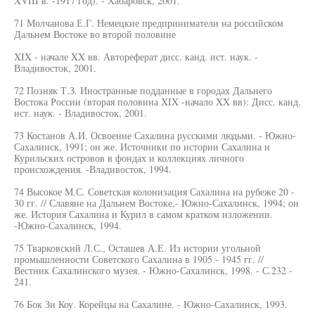
XVIII в. -1917 год). - Хабаровск, 2001.
71 Молчанова Е.Г. Немецкие предприниматели на российском
Дальнем Востоке во второй половине
XIX - начале XX вв. Автореферат дисс. канд. ист. наук. -
Владивосток, 2001.
72 Позняк Т.З. Иностранные подданные в городах Дальнего
Востока России (вторая половина XIX -начало XX вв): Дисс. канд.
ист. наук. - Владивосток, 2001.
73 Костанов А.И. Освоение Сахалина русскими людьми. - Южно-
Сахалинск, 1991; он же. Источники по истории Сахалина и
Курильских островов в фондах и коллекциях личного
происхождения. -Владивосток, 1994.
74 Высокое М.С. Советская колонизация Сахалина на рубеже 20 -
30 гг. // Славяне на Дальнем Востоке,- Южно-Сахалинск, 1994; он
же. История Сахалина и Курил в самом кратком изложении.
-Южно-Сахалинск, 1994.
75 Тварковский Л.С., Осташев А.Е. Из истории угольной
промышленности Советского Сахалина в 1905 - 1945 гг. //
Вестник Сахалинского музея. - Южно-Сахалинск, 1998. - С.232 -
241.
76 Бок Зи Коу. Корейцы на Сахалине. - Южно-Сахалинск, 1993.