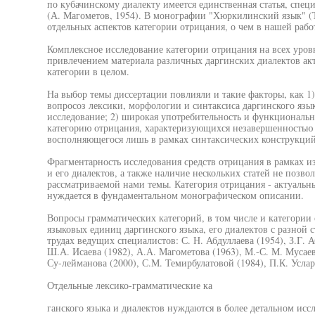
по кубачинскому диалекту имеется единственная статья, спе
(А. Магометов, 1954). В монографии "Хюркилинский язык" (Т
отдельных аспектов категории отрицания, о чем в нашей рабо
Комплексное исследование категории отрицания на всех уров
привлечением материала различных даргинских диалектов акт
категории в целом.
На выбор темы диссертации повлияли и такие факторы, как 1)
вопросоз лексики, морфологии и синтаксиса даргинского язык
исследование; 2) широкая употребительность и функциональ
категорию отрицания, характеризующихся незавершенностью 
восполняющегося лишь в рамках синтаксических конструкций
Фрагментарность исследования средств отрицания в рамках и
и его диалектов, а также наличие нескольких статей не позв
рассматриваемой нами темы. Категория отрицания - актуальн
нуждается в фундаментальном монографическом описании.
Вопросы грамматических категорий, в том числе и категории
языковых единиц даргинского языка, его диалектов с разной 
трудах ведущих специалистов: С. Н. Абдуллаева (1954), З.Г. А
Ш.А. Исаева (1982), А.А. Магометова (1963), М.-С. М. Мусаева
Су-лейманова (2000), С.М. Темирбулатовой (1984), П.К. Услара
Отдельные лексико-грамматические ка
ганского языка и диалектов нуждаются в более детальном исс