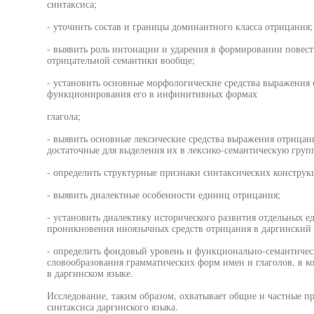
синтаксиса;
- уточнить состав и границы доминантного класса отрицания;
- выявить роль интонации и ударения в формировании повест
отрицательной семантики вообще;
- установить основные морфологические средства выражения 
функционирования его в инфинитивных формах
глагола;
- выявить основные лексические средства выражения отрицан
достаточные для выделения их в лексико-семантическую груп
- определить структурные признаки синтаксических конструк
- выявить диалектные особенности единиц отрицания;
- установить диалектику исторического развития отдельных е
проникновения иноязычных средств отрицания в даргинский я
- определить фондовый уровень и функционально-семантиче
словообразования грамматических форм имен и глаголов, в 
в даргинском языке.
Исследование, таким образом, охватывает общие и частные п
синтаксиса даргинского языка.