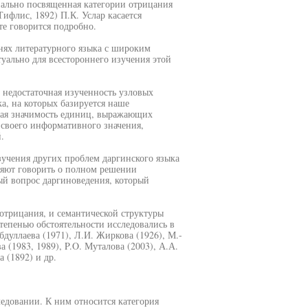
циально посвященная категории отрицания
ифлис, 1892) П.К. Услар касается
те говорится подробно.
нях литературного языка с широким
уально для всестороннего изучения этой
 недостаточная изученность узловых
а, на которых базируется наше
ная значимость единиц, выражающих
своего информативного значения,
.
зучения других проблем даргинского языка
оляют говорить о полном решении
ый вопрос даргиноведения, который
 отрицания, и семантической структуры
степенью обстоятельности исследовались в
бдуллаева (1971), Л.И. Жиркова (1926), М.-
 (1983, 1989), P.O. Муталова (2003), А.А.
 (1892) и др.
ледовании. К ним относится категория