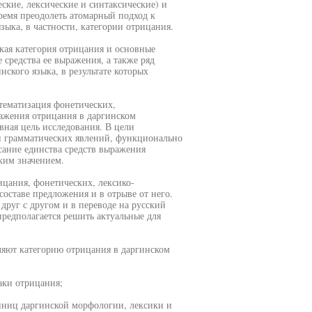
ские, лексические и синтаксические) и
ремя преодолеть атомарный подход к
ыка, в частности, категории отрицания.
кая категория отрицания и основные
 средства ее выражения, а также ряд
ского языка, в результате которых
стематизация фонетических,
ражения отрицания в даргинском
вная цель исследования. В цели
ти грамматических явлений, функционально
сание единства средств выражения
ким значением.
ицания, фонетических, лексико-
оставе предложения и в отрыве от него.
друг с другом и в переводе на русский
предполагается решить актуальные для
вляют категорию отрицания в даргинском
аки отрицания;
диниц даргинской морфологии, лексики и