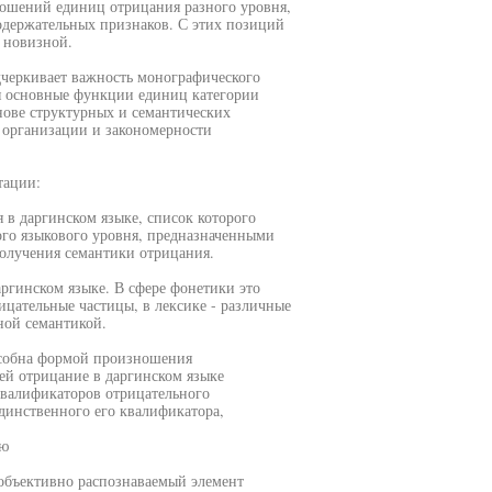
ошений единиц отрицания разного уровня,
держательных признаков. С этих позиций
 новизной.
дчеркивает важность монографического
ся основные функции единиц категории
нове структурных и семантических
 организации и закономерности
тации:
 в даргинском языке, список которого
о языкового уровня, предназначенными
получения семантики отрицания.
ргинском языке. В сфере фонетики это
ицательные частицы, в лексике - различные
ной семантикой.
особна формой произношения
ей отрицание в даргинском языке
квалификаторов отрицательного
динственного его квалификатора,
ию
 объективно распознаваемый элемент