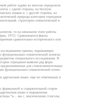
мой работе задачи во многом определили
ются, с одной стороны, на богатую
анских языков и, с другой стороны, на
антической природы категории отрицания
авнительный, структурно-семантический и
лектов, то на начальном этапе работы
рик, 1972). Сравниваются факты
 приемам сравнительно-исторического или
.
 к исследованию единиц, выражающих
 и функционально-семантический аспекты
предметом специального исследования. В
тегории отрицания выявлен ряд форм
, предназначенных для словоизменительных
лен функционально-семантический потен-
 даргинском языке, еще не отмеченных в
 с формальной и содержательной сторон
 даргинском языке и выраженные
тицы ^к-, -ма-), лексическими (глаголы,
.