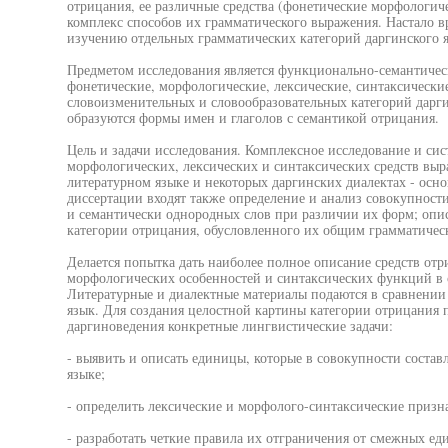
отрицания, ее различные средства (фонетические морфологиче
комплекс способов их грамматического выражения. Настало в
изучению отдельных грамматических категорий даргинского яз
Предметом исследования является функционально-семантичес
фонетические, морфологические, лексические, синтаксические
словоизменительных и словообразовательных категорий даргин
образуются формы имен и глаголов с семантикой отрицания.
Цель и задачи исследования. Комплексное исследование и си
морфологических, лексических и синтаксических средств вы
литературном языке и некоторых даргинских диалектах - осно
диссертации входят также определение и анализ совокупнос
и семантически однородных слов при различии их форм; опи
категории отрицания, обусловленного их общим грамматичес
Делается попытка дать наиболее полное описание средств отр
морфологических особенностей и синтаксических функций в с
Литературные и диалектные материалы подаются в сравнении 
язык. Для создания целостной картины категории отрицания 
даргиноведения конкретные лингвистические задачи:
- выявить и описать единицы, которые в совокупности соста
языке;
- определить лексические и морфолого-синтаксические призн
- разработать четкие правила их отграничения от смежных е