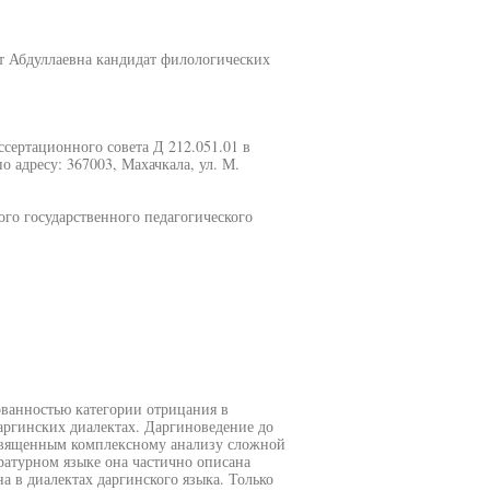
т Абдуллаевна кандидат филологических
диссертационного совета Д 212.051.01 в
 адресу: 367003, Махачкала, ул. М.
ого государственного педагогического
ованностью категории отрицания в
аргинских диалектах. Даргиноведение до
освященным комплексному анализу сложной
ратурном языке она частично описана
а в диалектах даргинского языка. Только