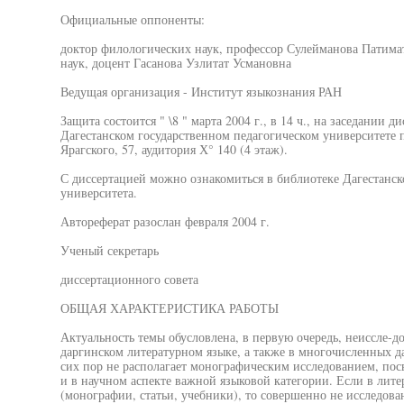
Официальные оппоненты:
доктор филологических наук, профессор Сулейманова Патима
наук, доцент Гасанова Узлитат Усмановна
Ведущая организация - Институт языкознания РАН
Защита состоится " \8 " марта 2004 г., в 14 ч., на заседании 
Дагестанском государственном педагогическом университете по
Ярагского, 57, аудитория Х° 140 (4 этаж).
С диссертацией можно ознакомиться в библиотеке Дагестанск
университета.
Автореферат разослан февраля 2004 г.
Ученый секретарь
диссертационного совета
ОБЩАЯ ХАРАКТЕРИСТИКА РАБОТЫ
Актуальность темы обусловлена, в первую очередь, неиссле-д
даргинском литературном языке, а также в многочисленных д
сих пор не располагает монографическим исследованием, п
и в научном аспекте важной языковой категории. Если в лите
(монографии, статьи, учебники), то совершенно не исследован