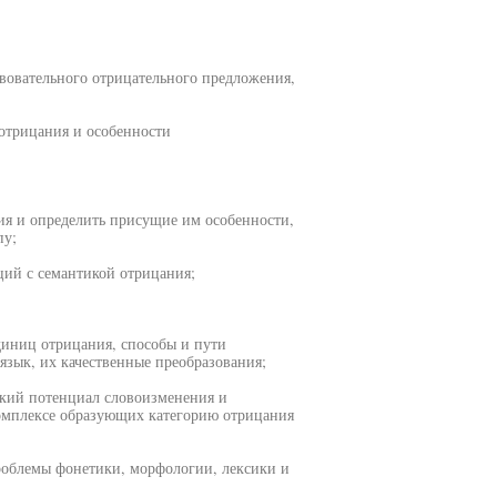
вовательного отрицательного предложения,
отрицания и особенности
ия и определить присущие им особенности,
пу;
ций с семантикой отрицания;
диниц отрицания, способы и пути
зык, их качественные преобразования;
ский потенциал словоизменения и
комплексе образующих категорию отрицания
роблемы фонетики, морфологии, лексики и