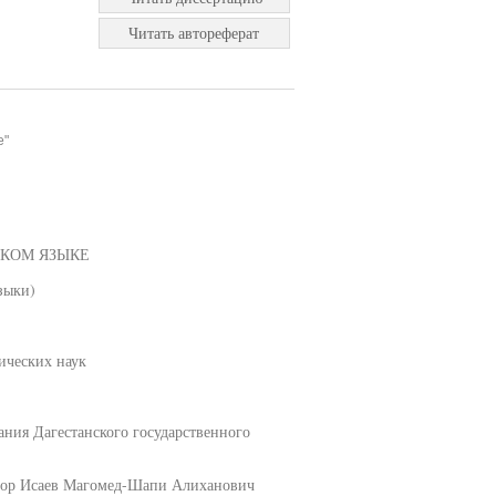
Читать автореферат
е"
СКОМ ЯЗЫКЕ
зыки)
ических наук
ания Дагестанского государственного
ссор Исаев Магомед-Шапи Алиханович