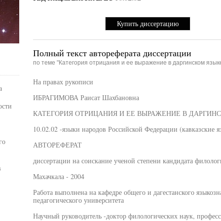
Купить диссертацию
Полный текст автореферата диссертации
по теме "Категория отрицания и ее выражение в даргинском язык
На правах рукописи
а
ИБРАГИМОВА Раисат Шахбановна
ости
КАТЕГОРИЯ ОТРИЦАНИЯ И ЕЕ ВЫРАЖЕНИЕ В ДАРГИН
10.02.02 -языки народов Российской Федерации (кавказские я
го
АВТОРЕФЕРАТ
диссертации на соискание ученой степени кандидата филолог
в
Махачкала - 2004
Работа выполнена на кафедре общего и дагестанского языкозн
педагогического университета
Научный руководитель -доктор филологических наук, профе