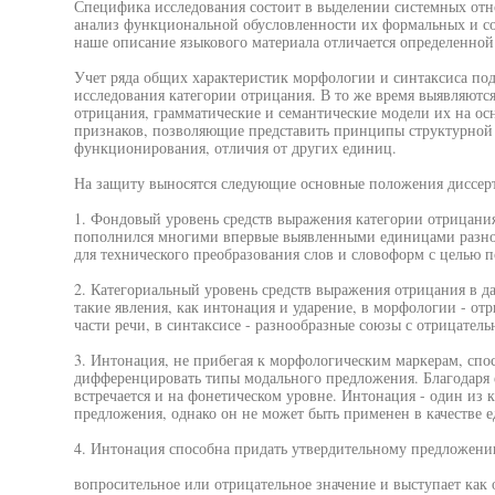
Специфика исследования состоит в выделении системных отн
анализ функциональной обусловленности их формальных и со
наше описание языкового материала отличается определенной
Учет ряда общих характеристик морфологии и синтаксиса по
исследования категории отрицания. В то же время выявляют
отрицания, грамматические и семантические модели их на ос
признаков, позволяющие представить принципы структурной
функционирования, отличия от других единиц.
На защиту выносятся следующие основные положения диссер
1. Фондовый уровень средств выражения категории отрицания
пополнился многими впервые выявленными единицами разног
для технического преобразования слов и словоформ с целью 
2. Категориальный уровень средств выражения отрицания в да
такие явления, как интонация и ударение, в морфологии - отр
части речи, в синтаксисе - разнообразные союзы с отрицатель
3. Интонация, не прибегая к морфологическим маркерам, сп
дифференцировать типы модального предложения. Благодаря 
встречается и на фонетическом уровне. Интонация - один из 
предложения, однако он не может быть применен в качестве е
4. Интонация способна придать утвердительному предложен
вопросительное или отрицательное значение и выступает как