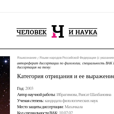
Языкознание
Языки народов Российской Федерации (с указанием
автореферат диссертации по филологии, специальность ВАК 
диссертация на тему:
Категория отрицания и ее выражение
Год:
2003
Автор научной работы:
Ибрагимова, Раисат Шахбановна
Ученая cтепень:
кандидата филологических наук
Место защиты диссертации:
Махачкала
Код cпециальности ВАК:
10.02.02