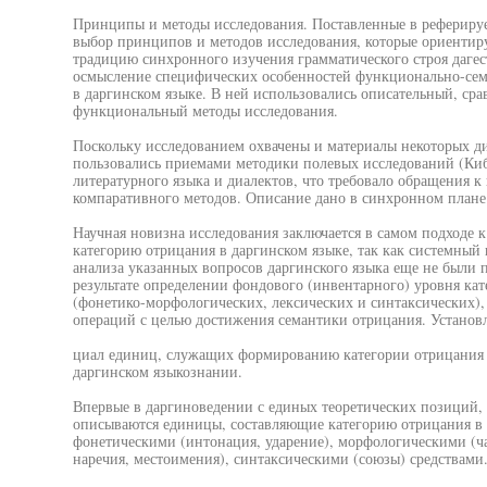
Принципы и методы исследования. Поставленные в реферируе
выбор принципов и методов исследования, которые ориентиру
традицию синхронного изучения грамматического строя дагест
осмысление специфических особенностей функционально-сем
в даргинском языке. В ней использовались описательный, ср
функциональный методы исследования.
Поскольку исследованием охвачены и материалы некоторых диа
пользовались приемами методики полевых исследований (Киб
литературного языка и диалектов, что требовало обращения к
компаративного методов. Описание дано в синхронном плане
Научная новизна исследования заключается в самом подходе
категорию отрицания в даргинском языке, так как системный
анализа указанных вопросов даргинского языка еще не были 
результате определении фондового (инвентарного) уровня ка
(фонетико-морфологических, лексических и синтаксических)
операций с целью достижения семантики отрицания. Установ
циал единиц, служащих формированию категории отрицания в
даргинском языкознании.
Впервые в даргиноведении с единых теоретических позиций,
описываются единицы, составляющие категорию отрицания в
фонетическими (интонация, ударение), морфологическими (час
наречия, местоимения), синтаксическими (союзы) средствами