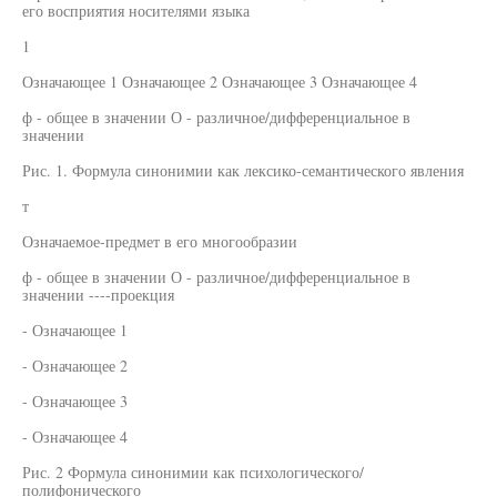
его восприятия носителями языка
1
Означающее 1 Означающее 2 Означающее 3 Означающее 4
ф - общее в значении О - различное/дифференциальное в
значении
Рис. 1. Формула синонимии как лексико-семантического явления
т
Означаемое-предмет в его многообразии
ф - общее в значении О - различное/дифференциальное в
значении ----проекция
- Означающее 1
- Означающее 2
- Означающее 3
- Означающее 4
Рис. 2 Формула синонимии как психологического/
полифонического