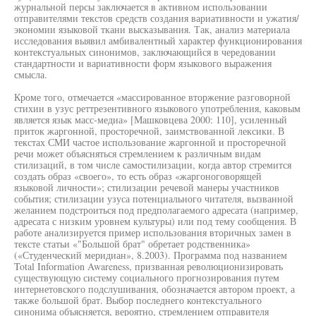
журнальной персы заключается в активном использовании
отправителями текстов средств создания вариативности и ужатия/
экономии языковой ткани высказывания. Так, анализ материала
исследования выявил амбивалентный характер функционирования
контекстуальных синонимов, заключающийся в чередовании
стандартности и вариативности форм языкового выражения
смысла.
Кроме того, отмечается «массированное вторжение разговорной
стихии в узус реттрезентивного языкового употребления, каковым
является язык масс-медиа» [Машковцева 2000: 110], усиленный
приток жаргонной, просторечной, заимствованной лексики. В
текстах СМИ частое использование жаргонной и просторечной
речи может объясняться стремлением к различным видам
стилизаций, в том числе самостилизации, когда автор стремится
создать образ «своего», то есть образ «жаргоноговорящей
языковой личности»; стилизации речевой манеры участников
события; стилизации узуса потенциального читателя, вызванной
желанием подстроиться под предполагаемого адресата (например,
адресата с низким уровнем культуры) или под тему сообщения. В
работе анализируется пример использования вторичных замен в
тексте статьи «"Большой брат" обретает родственника»
(«Студенческий меридиан», 8.2003). Программа под названием
Total Information Awareness, призванная революционизировать
существующую систему социального прогнозирования путем
интернетовского подслушивания, обозначается автором проект, а
также большой брат. Выбор последнего контекстуального
синонима объясняется, вероятно, стремлением отправителя