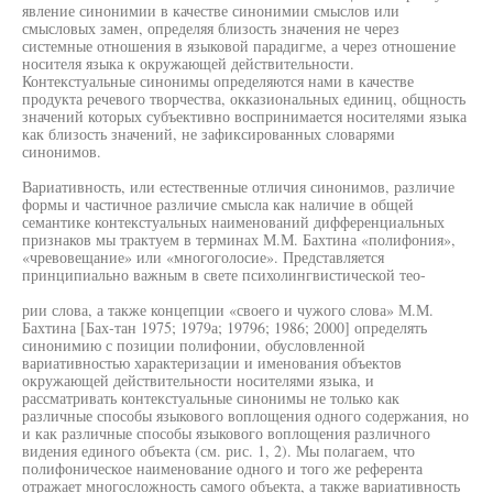
явление синонимии в качестве синонимии смыслов или
смысловых замен, определяя близость значения не через
системные отношения в языковой парадигме, а через отношение
носителя языка к окружающей действительности.
Контекстуальные синонимы определяются нами в качестве
продукта речевого творчества, окказиональных единиц, общность
значений которых субъективно воспринимается носителями языка
как близость значений, не зафиксированных словарями
синонимов.
Вариативность, или естественные отличия синонимов, различие
формы и частичное различие смысла как наличие в общей
семантике контекстуальных наименований дифференциальных
признаков мы трактуем в терминах М.М. Бахтина «полифония»,
«чревовещание» или «многоголосие». Представляется
принципиально важным в свете психолингвистической тео-
рии слова, а также концепции «своего и чужого слова» М.М.
Бахтина [Бах-тан 1975; 1979а; 19796; 1986; 2000] определять
синонимию с позиции полифонии, обусловленной
вариативностью характеризации и именования объектов
окружающей действительности носителями языка, и
рассматривать контекстуальные синонимы не только как
различные способы языкового воплощения одного содержания, но
и как различные способы языкового воплощения различного
видения единого объекта (см. рис. 1, 2). Мы полагаем, что
полифоническое наименование одного и того же референта
отражает многосложность самого объекта, а также вариативность