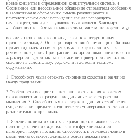
новые концепты в определенной концептуальной системе. 4.
Осознанное или неосознанное обращение отправителя сообщения
к вариативному оформлению смысла результируется в
психологическом акте наслаждения как для говорящего/
слушающего, так и для слушающего/читающего. Благодаря
«любви» носителей языка к множествам, массам, повторениям уд-
воеиие и скопление слов принадлежит к конструктивным
признакам языка, 5. Операции вариативной номинации - базовая
примета идиолекта говорящего, важная характеристика его
речевого поведения. Пристрастие повторной номинации является
характерной чертой так называемой «интровертной личности»,
склонной к самоанализу, рефлексии и дополни тельному
обдумыванию.
1. Способность языка отражать отношения сходства и различия
между предметами.
2 Особенности восприятия, познания и отражения человеком
окружающего мира; разрушение динамического стереотипа
мышления. 3. Способность языка отражать динамический аспект
существования предмета в единстве его универсальных сторон и
различительных признаков.
1. Явление номинативного варьирования, сочетающее в себе
понятия различия и сходства, является функциональной
категорией теории познания. Способность к отождествлению и
разли чению объектов, лежащая в основе переживания