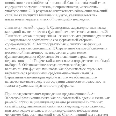
понимании текстовой/окказиональной близости значений слов
содержится элемент новизны, непривычности, «свежести»
употребления. 2. В результате контекстного сближения значений
слов, не являющихся близкими в узусе, увеличивается так
называемый «прагматический потенциал» последних.
Лингвистический подход 1. Сущностные характеристики языка
как одной их психических функций человеческого мышления. 2.
Лингвистическая природа знака - закон ассимет-ричного дуализма
- неоднозначное соответствие его формальной стороны
содержательной. 3. Текстообразующая и связующая функция
контекстуальных синонимов. 1. Стремление языковой системы к
постоянной изменчивости, плюрализму, динамике
функционирования обуславливает появление вариантов и
переименований. Творческий аспект языка определяется свободой
выбора. 2. Обозначающие всегда стремятся обладать
вариативными функциями, тогда как обозначаемое стремится
выразить себя различными средствами/экспонентами. 3.
Вариативные номинации одного и того же обозначаемого
являются важным средством создания связности и целостности
текста и условием идентичности референта.
При последовательном проведении предложенного A.A.
Залевской различения языка как описательной модели и языка как
речевой организации индивида важно различение системных
связей между значениями лексических единиц, установленных
при логическом анализе, и индивидуального переживания
человеком близости значений слов. С этих позиций мы трактуем