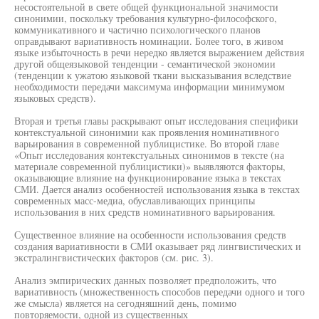
несостоятельной в свете общей функциональной значимости
синонимии, поскольку требования культурно-философского,
коммуникативного и частично психологического планов
оправдывают вариативность номинации. Более того, в живом
языке избыточность в речи нередко является выражением действия
другой общеязыковой тенденции - семантической экономии
(тенденции к ужатою языковой ткани высказывания вследствие
необходимости передачи максимума информации минимумом
языковых средств).
Вторая и третья главы раскрывают опыт исследования специфики
контекстуальной синонимии как проявления номинативного
варьирования в современной публицистике. Во второй главе
«Опыт исследования контекстуальных синонимов в тексте (на
материале современной публицистики)» выявляются факторы,
оказывающие влияние на функционирование языка в текстах
СМИ. Дается анализ особенностей использования языка в текстах
современных масс-медиа, обуславливающих принципы
использования в них средств номинативного варьирования.
Существенное влияние на особенности использования средств
создания вариативности в СМИ оказывает ряд лингвистических и
экстралингвистических факторов (см. рис. 3).
Анализ эмпирических данных позволяет предположить, что
вариативность (множественность способов передачи одного и того
же смысла) является на сегодняшний день, помимо
повторяемости, одной из существенных