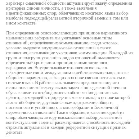
характера смысловой общности актуализирует задачу определения
критериев синонимичности, а также выявления
идентификационных опор, облегчающих носителю языка выбор
наиболее подходящей/релевантной вторичной замены в том или
ином контексте.
При определении основополагающих принципов вариативного
наименования референта мы учитываем основные типы
отношений, определяющих коммуникацию, среди которых
условно выделяем внутриязыковые отношения, а также
отношения, связывающие участников коммуникации. В каждой из
групп и подгрупп указанных видов отношений выявляются
определенные критерии и принципы номинативного
варьирования. Внутриязыковые отношения включают
перекрестные связи между языком и действительностью, а также
общность параметров, лежащих в основе связанности лексем в
системе языка. В работе высказывается предположение, что
использование контекстуальных замен в определенной степени
обуславливается необходимостью обозначения денотата как
целого, восходящей к природе языкового знака, в основе которой
лежит обобщение, другими словами, отражение общего,
постоянного и устойчивого в многообразии и бесконечной
переменчивости явлений. Таким образом, в качестве одной из
опор, облегчающих автору высказывания выбор релевантной
контекстуальной замены, рассматривается способность последней
отражать актуальный в каждой референтной ситуации признак
денотата.