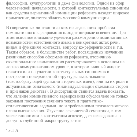
философии, культурологии и даже физиологии. Одной из сфер
человеческой деятельности, в которой контекстуальные синонимы
как средства вариативной номинации референта находят широкое
применение, является область массовой коммуникации.
В современных лингвистических исследованиях проблема
номинативного варьирования находит широкое освещение. При
этом основное внимание уделяется рассмотрению номинативных
возможностей естественного языка в конкретных актах речи,
видам и функциям контекста, вопросу ко-референтности и т.д.
Таким образом, в большинстве работ, посвященных изучению
различных способов оформления референта, вторичные/
окказиональные наименования рассматриваются в основном на
логико-коммуникативном уровне, в котором главный акцент
ставится или на участии контекстуальных синонимов в
построении поверхностной структуры высказывания
(текстообразующей функции вторичных имен), или на их роли в
актуализации означаемого (индивидуализации отдельных сторон
и признаков денотата). В диссертации ставится задача показать,
что явление номинативного варьирования обусловлено не только
законами построения связного текста и прагматико-
стилистическими задачами, но и требованиями психологического
плана высказывания. Изучение лексической семантики, в том
числе синонимии в контекстном аспекте, дает исследователю
доступ к глубинной макроструктуре текс
' >.1 А