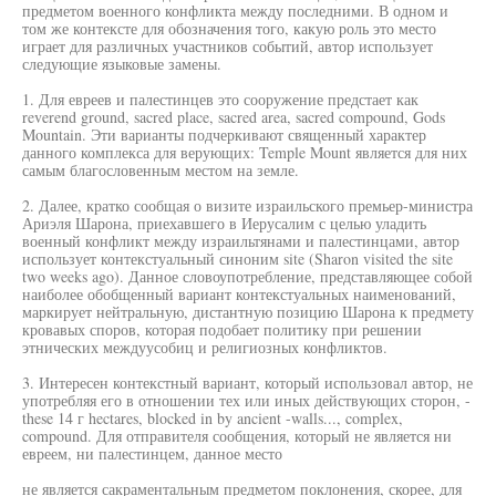
предметом военного конфликта между последними. В одном и
том же контексте для обозначения того, какую роль это место
играет для различных участников событий, автор использует
следующие языковые замены.
1. Для евреев и палестинцев это сооружение предстает как
reverend ground, sacred place, sacred area, sacred compound, Gods
Mountain. Эти варианты подчеркивают священный характер
данного комплекса для верующих: Temple Mount является для них
самым благословенным местом на земле.
2. Далее, кратко сообщая о визите израильского премьер-министра
Ариэля Шарона, приехавшего в Иерусалим с целью уладить
военный конфликт между израильтянами и палестинцами, автор
использует контекстуальный синоним site (Sharon visited the site
two weeks ago). Данное словоупотребление, представляющее собой
наиболее обобщенный вариант контекстуальных наименований,
маркирует нейтральную, дистантную позицию Шарона к предмету
кровавых споров, которая подобает политику при решении
этнических междуусобиц и религиозных конфликтов.
3. Интересен контекстный вариант, который использовал автор, не
употребляя его в отношении тех или иных действующих сторон, -
these 14 г hectares, blocked in by ancient -walls..., complex,
compound. Для отправителя сообщения, который не является ни
евреем, ни палестинцем, данное место
не является сакраментальным предметом поклонения, скорее, для