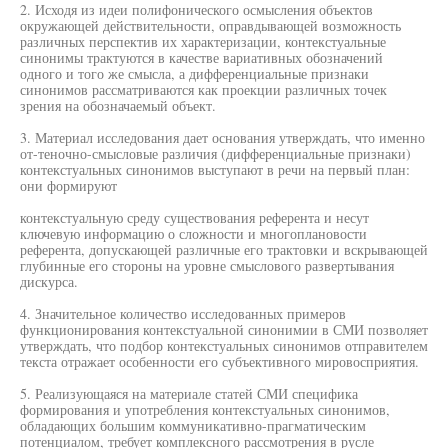
2. Исходя из идеи полифонического осмысления объектов
окружающей действительности, оправдывающей возможность
различных перспектив их характеризации, контекстуальные
синонимы трактуются в качестве вариативных обозначений
одного и того же смысла, а дифференциальные признаки
синонимов рассматриваются как проекции различных точек
зрения на обозначаемый объект.
3. Материал исследования дает основания утверждать, что именно
от-теночно-смысловые различия (дифференциальные признаки)
контекстуальных синонимов выступают в речи на первый план:
они формируют
контекстуальную среду существования референта и несут
ключевую информацию о сложности и многоплановости
референта, допускающей различные его трактовки и вскрывающей
глубинные его стороны на уровне смыслового развертывания
дискурса.
4. Значительное количество исследованных примеров
функционирования контекстуальной синонимии в СМИ позволяет
утверждать, что подбор контекстуальных синонимов отправителем
текста отражает особенности его субъективного мировосприятия.
5. Реализующаяся на материале статей СМИ специфика
формирования и употребления контекстуальных синонимов,
обладающих большим коммуникативно-прагматическим
потенциалом, требует комплексного рассмотрения в русле