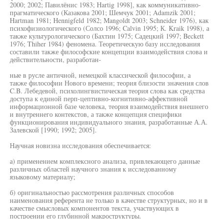
2000; 2002; Павилёнис 1983; Hartig 1998], как коммуникативно-
прагматического (Казакова 2001; Шемчук 2001; Adamzik 2001;
Hartman 1981; Hennigfeld 1982; Mangoldt 2003; Schneider 1976), как
психофизиологического (Солсо 1996; Calvin 1995; К. Kraik 1998), а
также культурологического (Бахтин 1975; Садецкий 1997; Beckett
1976; Thiher 1984) феномена. Теоретическую базу исследования
составили также философские концепции взаимодействия слова и
действительности, разработан-
ные в русле античной, немецкой классической философии, а
также философии Нового времени; теория близости значения слов
C.B. Лебедевой, психолингвистическая теория слова как средства
доступа к единой перп-цептивно-когнитивно-аффективной
информационной базе человека, теория взаимодействия внешнего
и внутреннего контекстов, а также концепция специфики
функционирования индивидуального знания, разработанные А.А.
Залевской [1990; 1992; 2005].
Научная новизна исследования обеспечивается:
а) применением комплексного анализа, привлекающего данные
различных областей научного знания к исследованному
языковому материалу;
б) оригинальностью рассмотрения различных способов
наименования референта не только в качестве структурных, но и в
качестве смысловых компонентов текста, участвующих в
построении его глубинной макроструктуры.