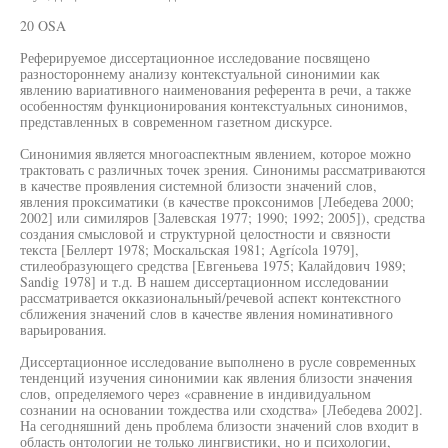
20 OSA
Реферируемое диссертационное исследование посвящено
разностороннему анализу контекстуальной синонимии как
явлению вариативного наименования референта в речи, а также
особенностям функционирования контекстуальных синонимов,
представленных в современном газетном дискурсе.
Синонимия является многоаспектным явлением, которое можно
трактовать с различных точек зрения. Синонимы рассматриваются
в качестве проявления системной близости значений слов,
явления проксиматики (в качестве проксонимов [Лебедева 2000;
2002] или симиляров [Залевская 1977; 1990; 1992; 2005]), средства
создания смысловой и структурной целостности и связности
текста [Беллерт 1978; Москальская 1981; Agrícola 1979],
стилеобразующего средства [Евгеньева 1975; Калайдович 1989;
Sandig 1978] и т.д. В нашем диссертационном исследовании
рассматривается окказиональный/речевой аспект контекстного
сближения значений слов в качестве явления номинативного
варьирования.
Диссертационное исследование выполнено в русле современных
тенденций изучения синонимии как явления близости значения
слов, определяемого через «сравнение в индивидуальном
сознании на основании тождества или сходства» [Лебедева 2002].
На сегодняшний день проблема близости значений слов входит в
область онтологии не только лингвистики, но и психологии,