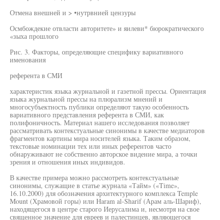
Отмена внешней и > •нутрвнией цензуры
Осмбождекие отвласти авторитете» и яилеви* бюрократического
«зыха прошлого
Рис. 3. Факторы, определяющие специфику вариативного
именования
референта в СМИ
характеристик языка журнальной и газетной прессы. Ориентация
языка журнальной прессы на плюрализм мнений и
многосубъектность публики определяют такую особенность
вариативного представления референта в СМИ, как
полифоничность. Материал нашего исследования позволяет
рассматривать контекстуальные синонимы в качестве медиаторов
фрагментов картины мира носителей языка. Таким образом,
текстовые номинации тех или иных референтов часто
обнаруживают не собственно авторское видение мира, а точки
зрения и отношения иных индивидов.
В качестве примера можно рассмотреть контекстуальные
синонимы, служащие в статье журнала «Тайм» («Time»,
16.10.2000) для обозначения архитектурного комплекса Temple
Mount (Храмовой горы) или Haram al-Sharif (Арам аль-Шариф),
находящегося в центре старого Иерусалима и, несмотря на свое
священное значение для евреев и палестинцев, являющегося