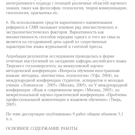
интегративного подхода с позиций различных областей научного
знания, таких как философия, психология, теория коммуникации,
гносеология, прагматика etc.
6. На использование средств вариативного наименования
референта в СМИ оказывает влияние ряд лингвистических и
экстралингвистических факторов. Вариативность как
множественность способов передачи одного и того же смысла
является на сегодняшний день одной из существенных
характеристик языка журнальной и газетной прессы.
Апробация результатов исследования проводилась в форме
отчетных выступлений на заседаниях кафедры английского языка
Тверского госуниверситета; на межвузовской научно-
методической конференции «Вопросы обучения иностранным
языкам: методика, лингвистика, психология» (Уфа, 2004), на
международной конференции студентов, аспирантов и молодых
ученых «Ломоносов - 2005» (Москва, 2005), на V международной
конференции «Язык в современном мире» (Москва, 2005), на
межрегиональной научно-практической конференции «Проблемы
профессиональной компетенции в языковом обучении» (Тверь,
2005).
По теме диссертации опубликовано 9 работ общим объемом 3,1
п.л.
ОСНОВНОЕ СОДЕРЖАНИЕ РАБОТЫ