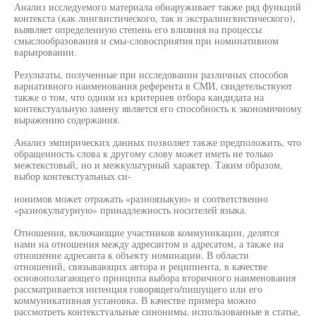
Анализ исследуемого материала обнаруживает также ряд функций
контекста (как лингвистического, так и экстралингвистического),
выявляет определенную степень его влияния на процессы
смыслообразования и смы-словосприятия при номинативном
варьировании.
Результаты, полученные при исследовании различных способов
вариативного наименования референта в СМИ, свидетельствуют
также о том, что одним из критериев отбора кандидата на
контекстуальную замену является его способность к экономичному
выражению содержания.
Анализ эмпирических данных позволяет также предположить, что
обращенность слова к другому слову может иметь не только
межтекстовый, но и межкультурный характер. Таким образом,
выбор контекстуальных си-
нонимов может отражать «разноязыкую» и соответственно
«разнокультурную» принадлежность носителей языка.
Отношения, включающие участников коммуникации, делятся
нами на отношения между адресантом и адресатом, а также на
отношение адресанта к объекту номинации. В области
отношений, связывающих автора и реципиента, в качестве
основополагающего принципа выбора вторичного наименования
рассматривается интенция говорящего/пишущего или его
коммуникативная установка. В качестве примера можно
рассмотреть контекстуальные синонимы, использованные в статье,