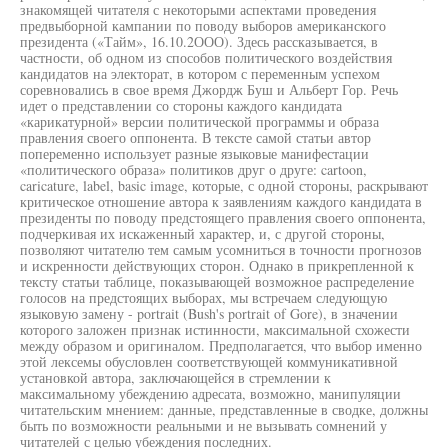
знакомящей читателя с некоторыми аспектами проведения
предвыборной кампании по поводу выборов американского
президента («Тайм», 16.10.2ООО). Здесь рассказывается, в
частности, об одном из способов политического воздействия
кандидатов на электорат, в котором с переменным успехом
соревновались в свое время Джордж Буш и Альберт Гор. Речь
идет о представлении со стороны каждого кандидата
«карикатурной» версии политической программы и образа
правления своего оппонента. В тексте самой статьи автор
попеременно использует разные языковые манифестации
«политического образа» политиков друг о друге: cartoon,
caricature, label, basic image, которые, с одной стороны, раскрывают
критическое отношение автора к заявлениям каждого кандидата в
президенты по поводу предстоящего правления своего оппонента,
подчеркивая их искаженный характер, и, с другой стороны,
позволяют читателю тем самым усомниться в точности прогнозов
и искренности действующих сторон. Однако в прикрепленной к
тексту статьи таблице, показывающей возможное распределение
голосов на предстоящих выборах, мы встречаем следующую
языковую замену - portrait (Bush's portrait of Gore), в значении
которого заложен признак истинности, максимальной схожести
между образом и оригиналом. Предполагается, что выбор именно
этой лексемы обусловлен соответствующей коммуникативной
установкой автора, заключающейся в стремлении к
максимальному убеждению адресата, возможно, манипуляции
читательским мнением: данные, представленные в сводке, должны
быть по возможности реальными и не вызывать сомнений у
читателей с целью убеждения последних.