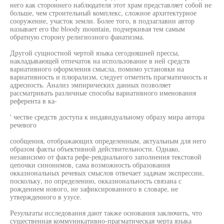
него как стороннего наблюдателя этот храм представляет собой не
больше, чем строительный комплекс, сложное архитектурное
сооружение, участок земли. Более того, в подзаглавии автор
называет его the bloody mountain, подчеркивая тем самым
обратную сторону религиозного фанатизма.
Другой сущностной чертой языка сегодняшней прессы,
накладывающей отпечаток на использование в ней средств
вариативного оформления смысла, помимо установки на
вариативность и плюрализм, следует отметить прагматичность и
адресность. Анализ эмпирических данных позволяет
рассматривать различные способы вариативного именования
референта в ка-
' честве средств доступа к индавидуальному образу мира автора
речевого
сообщения, отображающих определенным, актуальным для него
образом факты объективной действительности. Однако,
независимо от факта рефе-ревдиального заполнения текстовой
цепочки синонимов, сама возможность образования
окказиональных речевых смыслов отвечает задачам экспрессии,
поскольку, по определению, окказиональность связана с
рождением нового, не зафиксированного в словаре, не
утвержденного в узусе.
Результаты исследования дают также основания заключить, что
существенная коммуникативно-прагматическая черта языка