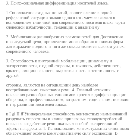
3. Психо-социальная дифференциация носителей языка.
1 Соположение сходных понятий, сопоставление в одной
референтной ситуации знаков одного означаемого является
воплощением типичной для современного носителя языка черты
словесной избыточности, тенденции к аналитизму.
2. Мобилизация разнообразных возможностей для Достижения
преследуемой цели, привлечение многообразия языковых форм
для выражения одного и того же смысла является залогом успеха
современного человека.
3. Способность к внутренней мобилизации, динамизму и
экспрессивности, с одной стороны, и точность, действенность,
яркость, эмоциональность, выразительность и эстетичность, с
другой
стороны, являются на сегодняшний день наиболее
востребованными качествами речи. 4. Главный источник
появления разнообразных синонимов кроется в дифференциации
общества, в профессиональном, возрастном, социальном, половом
и т.д. различии носителей языка.
к I gl II ff Универсальная способность контекстных наименований
разрушать стереотипы и клише привычных словоупотреблений,
повышая воздействие речи, оказывая особый экспрессивный
эффект на адресата. 1. Использование контекстуальных синонимов
обнаруживает особую коммуникативную силу экспрессии. В