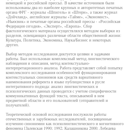
немецкой и российской прессы). В качестве источников были
использованы два из наиболее крупных и авторитетных печатных
органа ФРГ - журналы «Шпигель» и «Штерн», а также журнал
«Дойчланд», английские журналы «Тайме», «Экономист»,
«Ньюсвик» и печатные органы российской прессы - «Российская
Федерация сегодня», «Эксперт», «Европа». Сбор
фактологического материала осуществлялся методом выборки из
разделов, освещающих различные области общественной жизни:
Культура, Политика, Экономика, Наука/Бизнес и некоторых
других.
Выбор методов исследования диктуется целями и задачами
работы. Был использован комплексный метод лингвистического
наблюдения и описания, метод контекстуально-
интерпретационного анализа. Работа представляет собой попытку
комплексного исследования особенностей функционирования
контекстуальных синонимов как средств вариативного
наименования референта в языке публицистики в русле
интегративного подхода: анализ лингвистических и
психологических данных проводится с учетом специфичности
коммуникативных функций текста, описываемой в нем
предметной области и его пользователей (отправителей и
получателей).
Теоретической основой исследования послужили работы
отечественных и зарубежных исследователей, посвященные
изучению синонимии как психолингвистического и когнитивного
феномена [Залевская 1990; 1992; Калашникова 2000; Лебедева