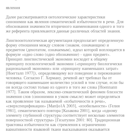
явления
Далее рассматриваются онтологические характеристики
синонимии как явления семантической избыточности в речи. Для
обоснования значимости вторичного наименования одного и того
же референта привлекаются данные различных областей знания.
Лингвоонтологическая аргументация предполагает определенную
форму отношения между словом (знаком, означающим) и
предметом (денотатом, означаемым), идеал которой воплощается в
формуле «одно слово (одно обозначение) - один предмет».
Принцип лингвистической экономии восходит к общему
принципу психологической экономии («принципу биологически
рациональной экономии» или «принципу наименьших затрат»
[Ноегталп 1977]), определяющему все поведение и переживание
человека. Согласно Г. Херману, речевой акт требовал бы от
говорящего наименьшее количество усилий в том случае, если бы
он всегда состоял только из одного и того же слова [Ноеппапп
1977]. Таким образом, лексико-семантический феномен близости
значения слов (синонимии в узком смысле) может определяться
как проявление так называемой «избыточности в речи»,
«сверхспецификации» [Мап§о1А 2003], «изобильности» (Гелия
1981], семантического повтора [Казакова 2001], когда «одному
элементу глубинной структуры соответствует несколько элементов
поверхностной структуры» [Гизатулин 2001: 80]. Традиционная
трактовка избыточности как стремления к ограничению
вариативности языковой ткани высказывания оказывается