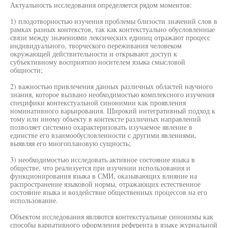
Актуальность исследования определяется рядом моментов:
1) плодотворностью изучения проблемы близости значений слов в
рамках разных контекстов, так как контекстуально обусловленные
связи между значениями лексических единиц отражают процесс
индивидуального, творческого переживания человеком
окружающей действительности и открывают доступ к
субъективному восприятию носителем языка смысловой
общности;
2) важностью привлечения данных различных областей научного
знания, которое вызвано необходимостью комплексного изучения
специфики контекстуальной синонимии как проявления
номинативного варьирования. Широкий интегративный подход к
тому или иному объекту в контексте различных направлений
позволяет системно охарактеризовать изучаемое явление в
единстве его взаимообусловленности с другими явлениями,
выявляя его многоплановую сущность;
3) необходимостью исследовать активное состояние языка в
обществе, что реализуется при изучении использования и
функционирования языка в СМИ, оказывающих влияние на
распространение языковой нормы, отражающих естественное
состояние языка и воздействие общественных процессов на его
использование.
Объектом исследования являются контекстуальные синонимы как
способы вариативного оформления референта в языке журнальной