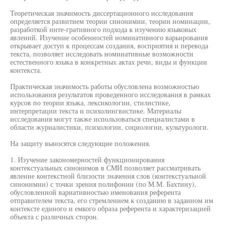
Теоретическая значимость диссертационного исследования
определяется развитием теории синонимии, теории номинации,
разработкой инте-гративного подхода к изучению языковых
явлений. Изучение особенностей номинативного варьирования
открывает доступ к процессам создания, восприятия и перевода
текста, позволяет исследовать номинативные возможности
естественного языка в конкретных актах речи, виды и функции
контекста.
Практическая значимость работы обусловлена возможностью
использования результатов проведенного исследования в рамках
курсов по теории языка, лексикологии, стилистике,
интерпретации текста и психолингвистике. Материалы
исследования могут также использоваться специалистами в
области журналистики, психологии, социологии, культурологи.
На защиту выносятся следующие положения.
1. Изучение закономерностей функционирования
контекстуальных синонимов в СМИ позволяет рассматривать
явление контекстной близости значения слов (контекстуальной
синонимии) с точки зрения полифонии (по М.М. Бахтину),
обусловленной вариативностью именования референта
отправителем текста, его стремлением к созданию в заданном им
контексте единого и емкого образа референта и характеризацией
объекта с различных сторон.