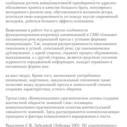
сообщения достичь коммуникативной приобщенности адресата:
обозначение проекта в качестве большого брата, популярного
молодежного реалити-шоу, обуславливается желанием автора,
используя свою осведомленность по поводу вкусов современной
молодежи, добиться большего эффекта понимания.
Выявленные в работе эти и другие особенности
функционирования вторичных наименований в СМИ сближают
письменную речь журнальной прессы с устными формами
коммуникации. Так, широкая распространенность нанизывания
синонимов в устной, спонтанной речи, где синонимическое
дублирование, с одной стороны, отражает процесс обдумывания ,
высказывания, а с другой стороны, является средством усиления
надежности передаваемой информации, находит отражение в
письменных формах язы-
ка масс-медиа. Кроме того, интенсивное употребление
иноязычных, жаргонных, окказиональных синонимов также
позволяет языку журнальной прессы в значительной степени
сохранять характеристики устного общения.
Третья глава «Коммуникативно-прагматические основы создания
контекстной общности значений слов» посвящена
коммуникативно-прагматическим аспектам контекстуальной
связанности значений. Здесь рассматриваются основополагающие
принципы и факторы номинативного варьирования в тексте.
Выделение C.B. Лебедевой [Лебедева 2002: 58] альтернативного