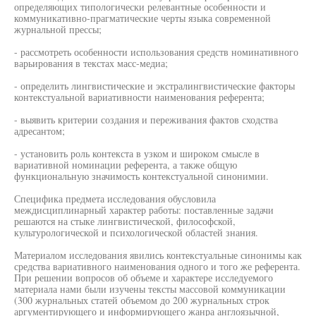
определяющих типологически релевантные особенности и
коммуникативно-прагматические черты языка современной
журнальной прессы;
- рассмотреть особенности использования средств номинативного
варьирования в текстах масс-медиа;
- определить лингвистические и экстралингвистические факторы
контекстуальной вариативности наименования референта;
- выявить критерии создания и переживания фактов сходства
адресантом;
- установить роль контекста в узком и широком смысле в
вариативной номинации референта, а также общую
функциональную значимость контекстуальной синонимии.
Специфика предмета исследования обусловила
междисциплинарный характер работы: поставленные задачи
решаются на стыке лингвистической, философской,
культурологической и психологической областей знания.
Материалом исследования явились контекстуальные синонимы как
средства вариативного наименования одного и того же референта.
При решении вопросов об объеме и характере исследуемого
материала нами были изучены тексты массовой коммуникации
(300 журнальных статей объемом до 200 журнальных строк
аргументирующего и информирующего жанра англоязычной,