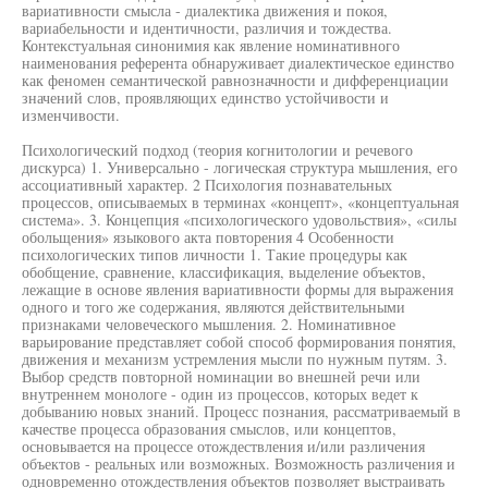
вариативности смысла - диалектика движения и покоя,
вариабельности и идентичности, различия и тождества.
Контекстуальная синонимия как явление номинативного
наименования референта обнаруживает диалектическое единство
как феномен семантической равнозначности и дифференциации
значений слов, проявляющих единство устойчивости и
изменчивости.
Психологический подход (теория когнитологии и речевого
дискурса) 1. Универсально - логическая структура мышления, его
ассоциативный характер. 2 Психология познавательных
процессов, описываемых в терминах «концепт», «концептуальная
система». 3. Концепция «психологического удовольствия», «силы
обольщения» языкового акта повторения 4 Особенности
психологических типов личности 1. Такие процедуры как
обобщение, сравнение, классификация, выделение объектов,
лежащие в основе явления вариативности формы для выражения
одного и того же содержания, являются действительными
признаками человеческого мышления. 2. Номинативное
варьирование представляет собой способ формирования понятия,
движения и механизм устремления мысли по нужным путям. 3.
Выбор средств повторной номинации во внешней речи или
внутреннем монологе - один из процессов, которых ведет к
добыванию новых знаний. Процесс познания, рассматриваемый в
качестве процесса образования смыслов, или концептов,
основывается на процессе отождествления и/или различения
объектов - реальных или возможных. Возможность различения и
одновременно отождествления объектов позволяет выстраивать