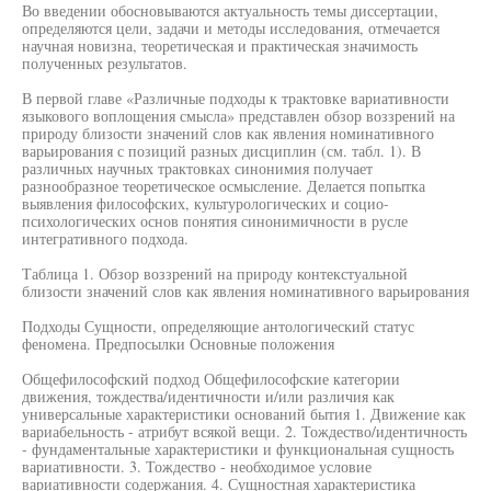
Во введении обосновываются актуальность темы диссертации,
определяются цели, задачи и методы исследования, отмечается
научная новизна, теоретическая и практическая значимость
полученных результатов.
В первой главе «Различные подходы к трактовке вариативности
языкового воплощения смысла» представлен обзор воззрений на
природу близости значений слов как явления номинативного
варьирования с позиций разных дисциплин (см. табл. 1). В
различных научных трактовках синонимия получает
разнообразное теоретическое осмысление. Делается попытка
выявления философских, культурологических и социо-
психологических основ понятия синонимичности в русле
интегративного подхода.
Таблица 1. Обзор воззрений на природу контекстуальной
близости значений слов как явления номинативного варьирования
Подходы Сущности, определяющие антологический статус
феномена. Предпосылки Основные положения
Общефилософский подход Общефилософские категории
движения, тождества/идентичности и/или различия как
универсальные характеристики оснований бытия 1. Движение как
вариабельность - атрибут всякой вещи. 2. Тождество/идентичность
- фундаментальные характеристики и функциональная сущность
вариативности. 3. Тождество - необходимое условие
вариативности содержания. 4. Сущностная характеристика