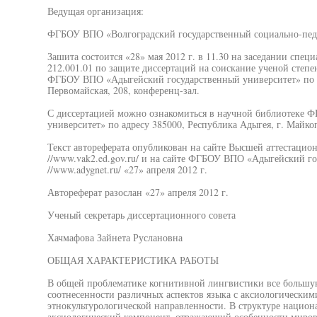
Ведущая организация:
ФГБОУ ВПО «Волгоградский государственный социально-пед
Зашита состоится «28» мая 2012 г. в 11.30 на заседании спе
212.001.01 по защите диссертаций на соискание ученой степ
ФГБОУ ВПО «Адыгейский государственный университет» по ад
Первомайская, 208, конференц-зал.
С диссертацией можно ознакомиться в научной библиотеке
университет» по адресу 385000, Республика Адыгея, г. Майкоп
Текст автореферата опубликован на сайте Высшей аттестацион
//www.vak2.ed.gov.ru/ и на сайте ФГБОУ ВПО «Адыгейский го
//www.adygnet.ru/ «27» апреля 2012 г.
Автореферат разослан «27» апреля 2012 г.
Ученый секретарь диссертационного совета
Хачмафова Зайнета Руслановна
ОБЩАЯ ХАРАКТЕРИСТИКА РАБОТЫ
В общей проблематике когнитивной лингвистики все большую
соотнесенности различных аспектов языка с аксиологическими
этнокультурологической направленности. В структуре нацио
аксиологический компонент, отражающий особенности мирово