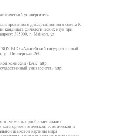
агогический университет»
циализированного диссертационного совета К
ени кандидата филологических наук при
ресу: 385000, г. Майкоп, ул.
 ФГБОУ ВПО «Адыгейский государственный
, ул. Пионерская, 260.
ной комиссии (ВАК) http:
сударственный университет» http:
 значимость приобретает анализ
 категориями этической, эстетической и
нальной языковой картины мира
сприятия, занимает одно из центральных