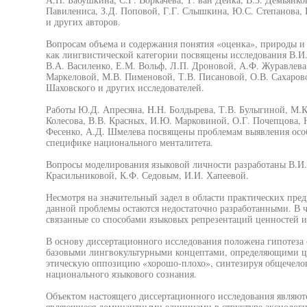
Павилениса, З.Д. Поповой, Г.Г. Слышкина, Ю.С. Степанова, 
и других авторов.
Вопросам объема и содержания понятия «оценка», природы и 
как лингвистической категории посвящены исследования В.И.
В.А. Василенко, Е.М. Вольф, Л.П. Дроновой, А.Ф. Журавлева
Маркеловой, М.В. Пименовой, Т.В. Писановой, О.В. Сахарово
Шаховского и других исследователей.
Работы Ю.Д. Апресяна, H.H. Болдырева, Т.В. Булыгиной, М.К.
Колесова, В.В. Красных, И.Ю. Марковиной, О.Г. Почепцова, 
Фесенко, А.Д. Шмелева посвящены проблемам выявления осо
специфике национального менталитета.
Вопросы моделирования языковой личности разработаны В.И.
Красильниковой, К.Ф. Седовым, И.И. Хапеевой.
Несмотря на значительный задел в области практических пре
данной проблемы остаются недостаточно разработанными. В 
связанные со способами языковых репрезентаций ценностей и
В основу диссертационного исследования положена гипотеза о
базовыми лингвокультурными концептами, определяющими ц
этическую оппозицию «хорошо-плохо», синтезируя общечелов
национального языкового сознания.
Объектом настоящего диссертационного исследования являютс
являющиеся доминантными единицами в структуре аксиологи