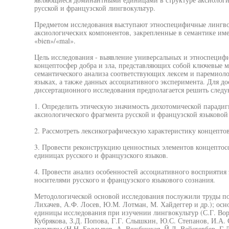
русской и французской лингвокультур.
Предметом исследования выступают этноспецифичные лингво
аксиологических компонентов, закрепленные в семантике име
«bien»/«mal».
Цель исследования - выявление универсальных и этноспециф
концептосфер добра и зла, представляющих собой ключевые м
семантического анализа соответствующих лексем и паремиол
языках, а также данных ассоциативного эксперимента. Для д
диссертационного исследования предполагается решить следу
1. Определить этическую значимость дихотомической парадиг
аксиологического фрагмента русской и французской языковой
2. Рассмотреть лексикографическую характеристику концептов
3. Провести реконструкцию ценностных элементов концептос
единицах русского и французского языков.
4. Провести анализ особенностей ассоциативного восприятия
носителями русского и французского языкового сознания.
Методологической основой исследования послужили труды по
Лихачев, А.Ф. Лосев, Ю.М. Лотман, М. Хайдеггер и др.); ос
единицы исследования при изучении лингвокультур (С.Г. Ворк
Кубрякова, З.Д. Попова, Г.Г. Слышкин, Ю.С. Степанов, И.А.
культуры (H.H. Болдырев, А. Вежбицкая, Й.Л. Вайсгербер, Г.Д