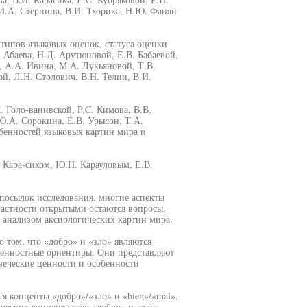
И.А. Стернина, В.И. Тхорика, Н.Ю. Фанян
типов языковых оценок, статуса оценки
 Абаева, Н.Д. Арутюновой, Е.В. Бабаевой,
, A.A. Ивина, М.А. Лукьяновой, Т.В.
й, Л.Н. Столович, В.Н. Телии, В.И.
 Голо-ванивской, P.C. Кимова, В.В.
Ю.А. Сорокина, Е.В. Урысон, Т.А.
бенностей языковых картин мира и
 Кара-сиком, Ю.Н. Карауловым, Е.В.
дпосылок исследования, многие аспекты
частности открытыми остаются вопросы,
 анализом аксиологических картин мира.
 том, что «добро» и «зло» являются
енностные ориентиры. Они представляют
еческие ценности и особенности
я концепты «добро»/«зло» и «bien»/«mal»,
ческих концептосфер «добро» и «зло»