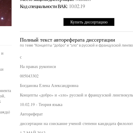
Код cпециальности ВАК:
10.02.19
Купить диссертацию
Полный текст автореферата диссертации
по теме "Концепты "добро" и "зло" в русской и французской лингво
 и
с
На правах рукописи
ки
005043302
Богданова Елена Александровна
онента
Концепты «добро» и «зло» русской и французской лингвокуль
ой,
х
10.02.19 - Теория языка
ражда)
Автореферат
диссертации на соискание ученой степени кандидата филолог
1 7 МАЙ 2012