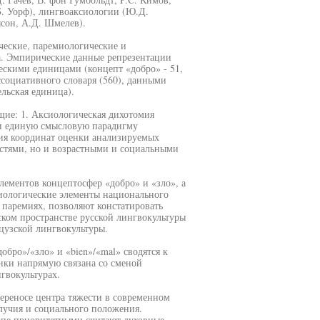
Б. Уорф), лингвоаксиологии (Ю.Д.
ысон, А.Д. Шмелев).
еские, паремиологические и
а. Эмпирические данные репрезентации
ескими единицами (концепт «добро» - 51,
ассоциативного словаря (560), данными
ельская единица).
щие: 1. Аксиологическая дихотомия
и единую смысловую парадигму
ния координат оценки анализируемых
остями, но и возрастными и социальными
лементов концептосфер «добро» и «зло», а
иологические элементы национального
 паремиях, позволяют констатировать
ком пространстве русской лингвокультуры
цузской лингвокультуры.
бро»/«зло» и «bien»/«mal» сводятся к
нки напрямую связана со сменой
гвокультурах.
ереносе центра тяжести в современном
лучия и социального положения.
апе приоритетными считают духовные