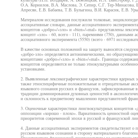
O.A. Корнилов, В.А. Маслова, Э. Сепир, С.Г. Тер-Минасова, 
Апресян, Е.В. Бабаева, Т.В. Булыгина, В.И. Карасик, Е.В. Ур
Материалом исследования послужили толковые, энциклопедич
ассоциативные словари, данные ассоциативного эксперимент
концептов «добро»/«зло» и «bien»/«mal» представлены лексич
концепт «зло» - 60, всего - 111), паремиями (750), данными 
ассоциативного эксперимента (5550) (всего - 6971 исследоват
В качестве основных положений на защиту выносятся следую
«добро-зло» определяется антонимическими, но образующим
концептами «добро»/«зло» и «bien»/«mal». Границы содержа
концептов определяются не только этнокультурными особенн
установками.
2. Выявленные лексикографические характеристики ядерных э
также этноспецифичные положительные и отрицательные акс
языкового сознания русских и французов, зафиксированные в
традиции доминирования духовных ценностей в аксиологичес
и склонность к предметному мышлению представителей фран
3. Оценочные характеристики лингвокультурных концептов «до
оппозиции «хорошо - плохо». Вариативность ценностной оце
приоритетов современной эпохи в русской и французской лин
4. Данные ассоциативных экспериментов свидетельствуют о п
русском языковом сознании в сторону материального благопо
Представители французской лингвокультуры на настоящем эт