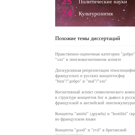
23
Политические науки
24
Культурология
Похожие темы диссертаций
Нравственно-оценочные категории "добро"
"зло" в лингвокогнитивном аспекте
Дискурсивная репрезентация этноспецифи
французских и русских концептосфер
"bien"/"добро" и "mal"/"зло"
Когнитивный аспект символического комп
в структуре концептов бог и дьявол в русск
французской и английской лингвокультура
Концепты "amitié" (дружба) и "hostilité" (в
во французском языке
Концепты "good" и "evil" в британской