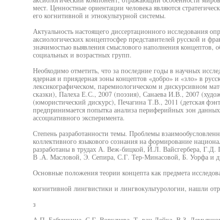
мест. Ценностные ориентации человека являются стратегиче
его когнитивной и этнокультурной системы.
Актуальность настоящего диссертационного исследования опр
аксиологических концептосфер представителей русской и фра
значимостью выявления смыслового наполнения концептов, 
социальных и возрастных групп.
Необходимо отметить, что за последние годы в научных иссл
ядерная и приядерная зоны концептов «добро» и «зло» в русс
лексикографическом, паремиологическом и дискурсивном мат
сказки), Палеха Е.С., 2007 (поэзия), Санаева И.В., 2007 (худо
(юмористический дискурс), Печагина Т.В., 2011 (детская фэн
предпринимается попытка анализа периферийных зон данных 
ассоциативного эксперимента.
Степень разработанности темы. Проблемы взаимообусловленно
коллективного языкового сознания на формирование национ
разработаны в трудах А. Веж-бицкой, Й.Л. Вайсгербера, Г.Д. 
В .А. Масловой, Э. Сепира, С.Г. Тер-Минасовой, Б. Уорфа и д
Основные положения теории концепта как предмета исследов
когнитивной лингвистики и лингвокультурологии, нашли отр
з
А.П. Бабушкина, С.Г. Воркачева, Т. ван Дейка, В.З. Демьянков