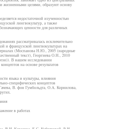
ски жизненными целями, образуют основу
еделяется недостаточной изученностью
нцузской лингвокультур, а также
обозначающих ценности для различных
едованиях рассматривалась исключительно
кой и французской лингвокультурах на
ериалах (Моспанова Н.Ю., 2005 (народные
жественный текст), Георгиева О.Н., 2010
тези)). В нашем исследовании
концептов на основе результатов
сти языка и культуры, влияния
ально-специфических концептов
Гачева, В. фон Гумбольдта, O.A. Корнилова,
ругих.
ания
ажение в работах
а, В.И. Карасика, Е.С. Кубряковой, Р.И.