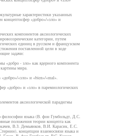
культурные характеристики указанных
н концептосфер «добро»/«зло» и
ических компонентов аксиологических
ировоззренческие категории, путем
огических единиц в русском и французском
остижения поставленной цели в ходе
ющие задачи:
мы «добро - зло» как ядерного компонента
 картины мира.
 «добро»/«зло» и «bien»/«mal».
фер «добро» и «зло» в паремиологических
 элементов аксиологической парадигмы
 философии языка (В. фон Гумбольдт, Д.С.
новные положения теории концепта как
ачев, В.З. Демьянков, В.И. Карасик, Е.С.
 Стернин), концепции взаимосвязи языка и
. Гачев, В. фон Гумбольдт, P.C. Кимов,